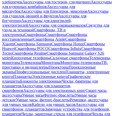
хлебопечек
Аксессуары для тостеров, сэндвичниц
Аксессуары
для кухонных комбайнов
Аксессуары для
мясорубок
Аксессуары для блендеров, миксеров
Аксессуары
для сушилок овощей и фруктов
Аксессуары для
йогуртниц
Аксессуары для аэрогрилей,
электрогрилей
Аксессуары для соковыжималок
Средства для
ухода за техникой
Смартфоны, ТВ и
электроника
Смартфоны
Смартфоны
Смартфоны
восстановленные
Смартфоны Apple
Смартфоны
Xiaomi
Смартфоны Samsung
Смартфоны Honor
Смартфоны
Huawei
Смартфоны POCO
Смартфоны Infinix
Смартфоны
Tecno
Смартфоны Realme
Смартфоны Samsung Galaxy S26
series
Кнопочные телефоны
Складные смартфоны
Телевизоры,
мониторы
Телевизоры
Мониторы
Мониторы-телевизоры
ТВ-
приставки и медиаплееры
Проекторы
Проекционные
экраны
Профессиональные дисплеи
Планшеты, электронные
книги
Планшеты
Электронные книги
Графические
планшеты
Блокноты электронные
Чехлы, бамперы для
планшетов
Аксессуары для планшетов,
смартфонов
Аксессуары для электронных книг
Смарт-часы,
аксессуары
Умные часы
Фитнес-браслеты
Умные часы
детские
Умные часы, фитнес-браслеты
Ремешки, аксессуары
для умных часов
Кабели для умных часов
Аксессуары для
смартфонов, планшетов
Зарядные устройства для телефонов,
планшетов
Чехлы, защитные стекла для телефонов
Чехлы для