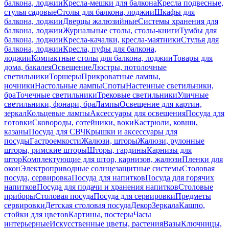
балкона, лоджии
Кресла-мешки для балкона
Кресла подвесные,
стулья садовые
Столы для балкона, лоджии
Шкафы для
балкона, лоджии
Дверцы жалюзийные
Системы хранения для
балкона, лоджии
Журнальные столы, столы-книги
Тумбы для
балкона, лоджии
Кресла-качалки, кресла-маятники
Стулья для
балкона, лоджии
Кресла, пуфы для балкона,
лоджии
Компактные столы для балкона, лоджии
Товары для
дома, бакалея
Освещение
Люстры, потолочные
светильники
Торшеры
Прикроватные лампы,
ночники
Настольные лампы
Споты
Настенные светильники,
бра
Точечные светильники
Трековые светильники
Уличные
светильники, фонари, бра
Лампы
Освещение для картин,
зеркал
Кольцевые лампы
Аксессуары для освещения
Посуда для
готовки
Сковороды, сотейники, воки
Кастрюли, ковши,
казаны
Посуда для СВЧ
Крышки и аксессуары для
посуды
Гастроемкости
Жалюзи, шторы
Жалюзи, рулонные
шторы, римские шторы
Шторы, гардины
Карнизы для
штор
Комплектующие для штор, карнизов, жалюзи
Пленки для
окон
Электроприводные солнцезащитные системы
Столовая
посуда, сервировка
Посуда для напитков
Посуда для горячих
напитков
Посуда для подачи и хранения напитков
Столовые
приборы
Столовая посуда
Посуда для сервировки
Предметы
сервировки
Детская столовая посуда
Декор
Зеркала
Кашпо,
стойки для цветов
Картины, постеры
Часы
интерьерные
Искусственные цветы, растения
Вазы
Ключницы,