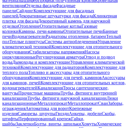
материалы
Шифер
Профнастил
Рулонная кровля
Кровельная
вентиляция
Отделка фасада
Фасадные
панели
Сайдинг
Комплектующие для фасадных
панелей
Декоративные штукатурки для фасада
Клинкерная
плитка для фасада
Декоративный камень для наружной
отделки
Отопление
Отопительные котлы
Газовые
колонки
Камины, печи-камины
Отопительные печи
Банные
печи
Водонагреватели
Радиаторы отопления, батареи
Теплый
пол
Теплые плинтусы
Системы антиобледенения
Управление
климатической техникой
Комплектующие для отопительного
оборудования
Стабилизаторы напряжения
Насосы
циркуляционные
Регулирующая арматура
Отвод и подвод
воды
Дымоходы и комплектующие
Управление климатической
техникой
Комплектующие для радиаторов
Комплектующие для
теплого пола
Топливо и аксессуары для отопительного
оборудования
Комплектующие для печей, каминов
Аксессуары
для каминов, печей
Комплектующие для отопительных котлов,
водонагревателей
Канализация
Тросы сантехнические,
вантузы
Прочистные машины
Трубы, фитинги внутренней
канализации
Трубы, фитинги наружной канализации
Люки
канализационные
Металлопрокат
Металлопрокат
Сваи
Заборы,
ограждения
Автоматика для ворот
Крепежные
изделия
Саморезы, шурупы
Гвозди
Анкеры, дюбели
Скобы,
штифты
Перфорированный крепеж
Гайки,
шайбы
Заклепки
Болты, винты, шпильки
Хомуты
Химические