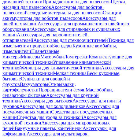
домашней техники
Принадлежности для пылесосов
Щетки,
насадки для пылесосов
Аксессуары для роботов-
пылесосов
Расходные материалы для пылесосов
Станции,
аккумуляторы для роботов-пылесосов
Аксессуары для
швейных машин
Аксессуары для промышленного швейного
оборудования
Аксессуары для стиральных и сушильных
машин
Аксессуары для пароочистителей,
отпаривателей
Аксессуары для стеклоочистителей
Техника для
измельчения продуктов
Блендеры
Кухонные комбайны,
измельчители
Планетарные
миксеры
Миксеры
Мясорубки
Ломтерезки
Комплектующие для
климатической техники
Управление климатической
техникой
Фильтры для климатической техники
Аксессуары для
климатической техники
Мелкая техника
Весы кухонные,
бытовые
Сушилки для овощей и
фруктов
Вакууматоры
Открывалки,
картофелечистки
Проращиватели семян
Маслобойки,
сепараторы бытовые
Аксессуары для крупной
техники
Аксессуары для вытяжек
Аксессуары для плит и
духовок
Аксессуары для холодильников
Аксессуары для
посудомоечных машин
Средства для посудомоечных
машин
Средства для ухода за техникой
Аксессуары для
кухонной техники
Аксессуары для микроволновых
печей
Вакуумные пакеты, контейнеры
Аксессуары для
кофемашин
Аксессуары для мультиварок,