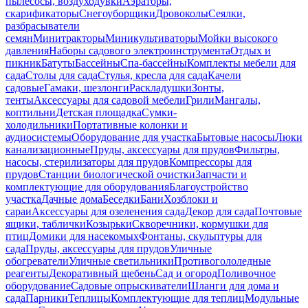
пылесосы, воздуходувки
Аэраторы,
скарификаторы
Снегоуборщики
Дровоколы
Сеялки,
разбрасыватели
семян
Минитракторы
Миникультиваторы
Мойки высокого
давления
Наборы садового электроинструмента
Отдых и
пикник
Батуты
Бассейны
Спа-бассейны
Комплекты мебели для
сада
Столы для сада
Стулья, кресла для сада
Качели
садовые
Гамаки, шезлонги
Раскладушки
Зонты,
тенты
Аксессуары для садовой мебели
Грили
Мангалы,
коптильни
Детская площадка
Сумки-
холодильники
Портативные колонки и
аудиосистемы
Оборудование для участка
Бытовые насосы
Люки
канализационные
Пруды, аксессуары для прудов
Фильтры,
насосы, стерилизаторы для прудов
Компрессоры для
прудов
Станции биологической очистки
Запчасти и
комплектующие для оборудования
Благоустройство
участка
Дачные дома
Беседки
Бани
Хозблоки и
сараи
Аксессуары для озеленения сада
Декор для сада
Почтовые
ящики, таблички
Козырьки
Скворечники, кормушки для
птиц
Домики для насекомых
Фонтаны, скульптуры для
сада
Пруды, аксессуары для прудов
Уличные
обогреватели
Уличные светильники
Противогололедные
реагенты
Декоративный щебень
Сад и огород
Поливочное
оборудование
Садовые опрыскиватели
Шланги для дома и
сада
Парники
Теплицы
Комплектующие для теплиц
Модульные