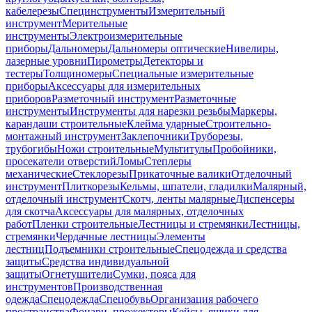
кабелерезы
Специнструменты
Измерительный
инструмент
Мерительные
инструменты
Электроизмерительные
приборы
Дальномеры
Дальномеры оптические
Нивелиры,
лазерные уровни
Пирометры
Детекторы и
тестеры
Толщиномеры
Специальные измерительные
приборы
Аксессуары для измерительных
приборов
Разметочный инструмент
Разметочные
инструменты
Инструменты для нарезки резьбы
Маркеры,
карандаши строительные
Клейма ударные
Строительно-
монтажный инструмент
Заклепочники
Труборезы,
трубогибы
Ножи строительные
Мультитулы
Пробойники,
просекатели отверстий
Ломы
Степлеры
механические
Стеклорезы
Прикаточные валики
Отделочный
инструмент
Плиткорезы
Кельмы, шпатели, гладилки
Малярный,
отделочный инструмент
Скотч, ленты малярные
Диспенсеры
для скотча
Аксессуары для малярных, отделочных
работ
Пленки строительные
Лестницы и стремянки
Лестницы,
стремянки
Чердачные лестницы
Элементы
лестниц
Подъемники строительные
Спецодежда и средства
защиты
Средства индивидуальной
защиты
Огнетушители
Сумки, пояса для
инструментов
Производственная
одежда
Спецодежда
Спецобувь
Организация рабочего
пространства
Фонари, прожекторы
Кейсы, ящики для