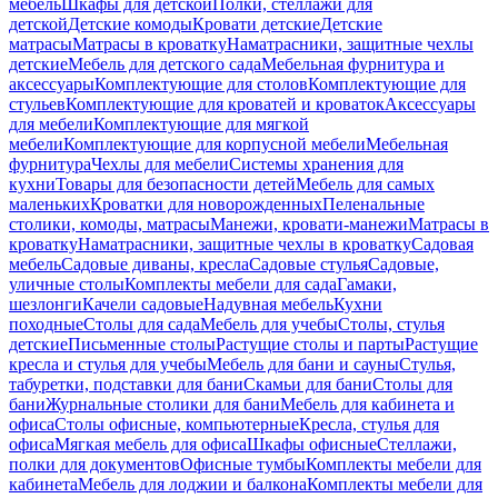
мебель
Шкафы для детской
Полки, стеллажи для
детской
Детские комоды
Кровати детские
Детские
матрасы
Матрасы в кроватку
Наматрасники, защитные чехлы
детские
Мебель для детского сада
Мебельная фурнитура и
аксессуары
Комплектующие для столов
Комплектующие для
стульев
Комплектующие для кроватей и кроваток
Аксессуары
для мебели
Комплектующие для мягкой
мебели
Комплектующие для корпусной мебели
Мебельная
фурнитура
Чехлы для мебели
Системы хранения для
кухни
Товары для безопасности детей
Мебель для самых
маленьких
Кроватки для новорожденных
Пеленальные
столики, комоды, матрасы
Манежи, кровати-манежи
Матрасы в
кроватку
Наматрасники, защитные чехлы в кроватку
Садовая
мебель
Садовые диваны, кресла
Садовые стулья
Садовые,
уличные столы
Комплекты мебели для сада
Гамаки,
шезлонги
Качели садовые
Надувная мебель
Кухни
походные
Столы для сада
Мебель для учебы
Столы, стулья
детские
Письменные столы
Растущие столы и парты
Растущие
кресла и стулья для учебы
Мебель для бани и сауны
Стулья,
табуретки, подставки для бани
Скамьи для бани
Столы для
бани
Журнальные столики для бани
Мебель для кабинета и
офиса
Столы офисные, компьютерные
Кресла, стулья для
офиса
Мягкая мебель для офиса
Шкафы офисные
Стеллажи,
полки для документов
Офисные тумбы
Комплекты мебели для
кабинета
Мебель для лоджии и балкона
Комплекты мебели для