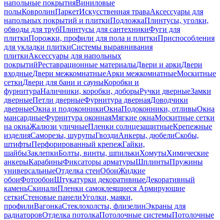
напольные покрытия
Виниловые
полы
Ковролин
Паркет
Искусственная трава
Аксессуары для
напольных покрытий и плитки
Подложка
Плинтусы, уголки,
обводы для труб
Плинтусы для сантехники
Фуги для
плитки
Порожки, профили для пола и плитки
Приспособления
для укладки плитки
Системы выравнивания
плитки
Аксессуары для напольных
покрытий
Реставрационные материалы
Двери и арки
Двери
входные
Двери межкомнатные
Арки межкомнатные
Москитные
сетки
Двери для бани и сауны
Коробки и
фурнитура
Наличники, коробки, доборы
Ручки дверные
Замки
дверные
Петли дверные
Фурнитура дверная
Доводчики
дверные
Окна и подоконники
Окна
Подоконники, отливы
Окна
мансардные
Фурнитура оконная
Мягкие окна
Москитные сетки
на окна
Жалюзи уличные
Пленки солнцезащитные
Крепежные
изделия
Саморезы, шурупы
Гвозди
Анкеры, дюбели
Скобы,
штифты
Перфорированный крепеж
Гайки,
шайбы
Заклепки
Болты, винты, шпильки
Хомуты
Химические
анкеры
Карабины
Фиксаторы арматуры
Шплинты
Пружины
универсальные
Отделка стен
Обои
Жидкие
обои
Фотообои
Штукатурки декоративные
Декоративный
камень
Скинали
Пленки самоклеящиеся
Армирующие
сетки
Стеновые панели
Уголки, маяки,
профили
Вагонка
Стеклохолсты, флизелин
Экраны для
радиаторов
Отделка потолка
Потолочные системы
Потолочные