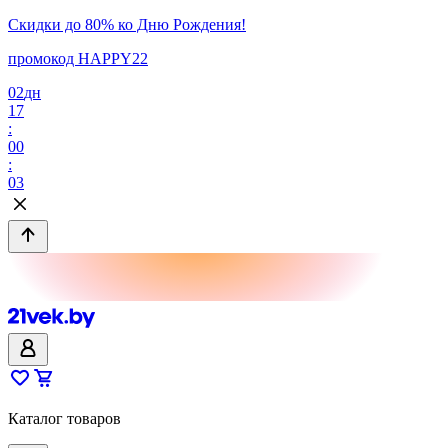
Скидки до 80% ко Дню Рождения!
промокод HAPPY22
02
дн
17
:
00
:
03
Каталог товаров