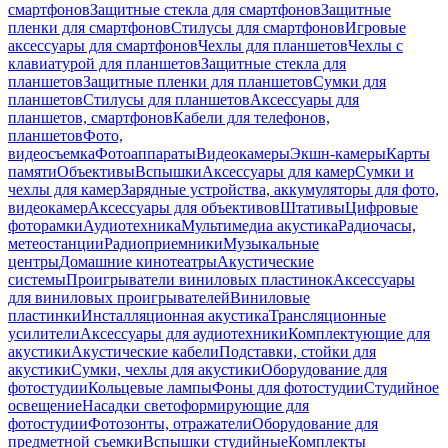
смартфонов
Защитные стекла для смартфонов
Защитные
пленки для смартфонов
Стилусы для смартфонов
Игровые
аксессуары для смартфонов
Чехлы для планшетов
Чехлы с
клавиатурой для планшетов
Защитные стекла для
планшетов
Защитные пленки для планшетов
Сумки для
планшетов
Стилусы для планшетов
Аксессуары для
планшетов, смартфонов
Кабели для телефонов,
планшетов
Фото,
видеосъемка
Фотоаппараты
Видеокамеры
Экшн-камеры
Карты
памяти
Объективы
Вспышки
Аксессуары для камер
Сумки и
чехлы для камер
Зарядные устройства, аккумуляторы для фото,
видеокамер
Аксессуары для объективов
Штативы
Цифровые
фоторамки
Аудиотехника
Мультимедиа акустика
Радиочасы,
метеостанции
Радиоприемники
Музыкальные
центры
Домашние кинотеатры
Акустические
системы
Проигрыватели виниловых пластинок
Аксессуары
для виниловых проигрывателей
Виниловые
пластинки
Инсталляционная акустика
Трансляционные
усилители
Аксессуары для аудиотехники
Комплектующие для
акустики
Акустические кабели
Подставки, стойки для
акустики
Сумки, чехлы для акустики
Оборудование для
фотостудии
Кольцевые лампы
Фоны для фотостудии
Студийное
освещение
Насадки светоформирующие для
фотостудии
Фотозонты, отражатели
Оборудование для
предметной съемки
Вспышки студийные
Комплекты