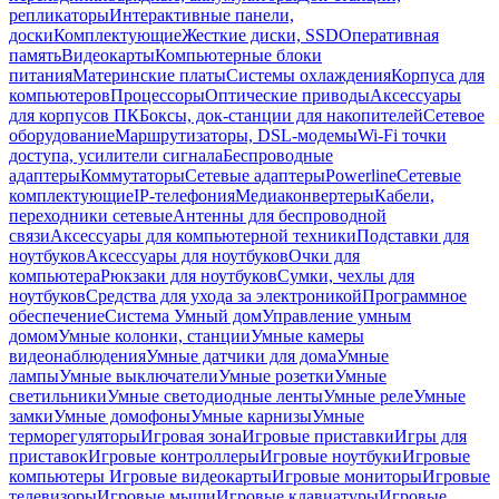
репликаторы
Интерактивные панели,
доски
Комплектующие
Жесткие диски, SSD
Оперативная
память
Видеокарты
Компьютерные блоки
питания
Материнские платы
Системы охлаждения
Корпуса для
компьютеров
Процессоры
Оптические приводы
Аксессуары
для корпусов ПК
Боксы, док-станции для накопителей
Сетевое
оборудование
Маршрутизаторы, DSL-модемы
Wi-Fi точки
доступа, усилители сигнала
Беспроводные
адаптеры
Коммутаторы
Сетевые адаптеры
Powerline
Сетевые
комплектующие
IP-телефония
Медиаконвертеры
Кабели,
переходники сетевые
Антенны для беспроводной
связи
Аксессуары для компьютерной техники
Подставки для
ноутбуков
Аксессуары для ноутбуков
Очки для
компьютера
Рюкзаки для ноутбуков
Сумки, чехлы для
ноутбуков
Средства для ухода за электроникой
Программное
обеспечение
Система Умный дом
Управление умным
домом
Умные колонки, станции
Умные камеры
видеонаблюдения
Умные датчики для дома
Умные
лампы
Умные выключатели
Умные розетки
Умные
светильники
Умные светодиодные ленты
Умные реле
Умные
замки
Умные домофоны
Умные карнизы
Умные
терморегуляторы
Игровая зона
Игровые приставки
Игры для
приставок
Игровые контроллеры
Игровые ноутбуки
Игровые
компьютеры
Игровые видеокарты
Игровые мониторы
Игровые
телевизоры
Игровые мыши
Игровые клавиатуры
Игровые