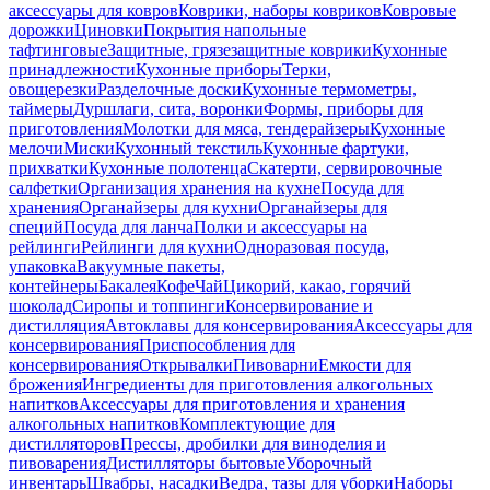
аксессуары для ковров
Коврики, наборы ковриков
Ковровые
дорожки
Циновки
Покрытия напольные
тафтинговые
Защитные, грязезащитные коврики
Кухонные
принадлежности
Кухонные приборы
Терки,
овощерезки
Разделочные доски
Кухонные термометры,
таймеры
Дуршлаги, сита, воронки
Формы, приборы для
приготовления
Молотки для мяса, тендерайзеры
Кухонные
мелочи
Миски
Кухонный текстиль
Кухонные фартуки,
прихватки
Кухонные полотенца
Скатерти, сервировочные
салфетки
Организация хранения на кухне
Посуда для
хранения
Органайзеры для кухни
Органайзеры для
специй
Посуда для ланча
Полки и аксессуары на
рейлинги
Рейлинги для кухни
Одноразовая посуда,
упаковка
Вакуумные пакеты,
контейнеры
Бакалея
Кофе
Чай
Цикорий, какао, горячий
шоколад
Сиропы и топпинги
Консервирование и
дистилляция
Автоклавы для консервирования
Аксессуары для
консервирования
Приспособления для
консервирования
Открывалки
Пивоварни
Емкости для
брожения
Ингредиенты для приготовления алкогольных
напитков
Аксессуары для приготовления и хранения
алкогольных напитков
Комплектующие для
дистилляторов
Прессы, дробилки для виноделия и
пивоварения
Дистилляторы бытовые
Уборочный
инвентарь
Швабры, насадки
Ведра, тазы для уборки
Наборы