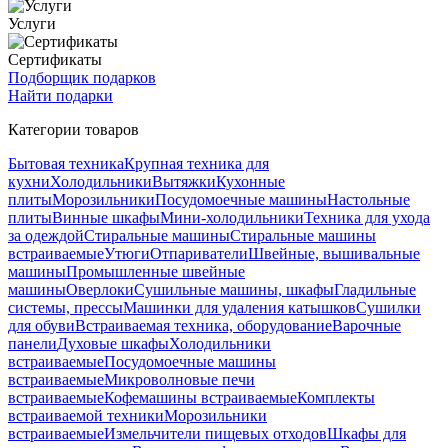
Услуги
Сертификаты
Подборщик подарков
Найти подарки
Категории товаров
Бытовая техника
Крупная техника для
кухни
Холодильники
Вытяжки
Кухонные
плиты
Морозильники
Посудомоечные машины
Настольные
плиты
Винные шкафы
Мини-холодильники
Техника для ухода
за одеждой
Стиральные машины
Стиральные машины
встраиваемые
Утюги
Отпариватели
Швейные, вышивальные
машины
Промышленные швейные
машины
Оверлоки
Сушильные машины, шкафы
Гладильные
системы, прессы
Машинки для удаления катышков
Сушилки
для обуви
Встраиваемая техника, оборудование
Варочные
панели
Духовые шкафы
Холодильники
встраиваемые
Посудомоечные машины
встраиваемые
Микроволновые печи
встраиваемые
Кофемашины встраиваемые
Комплекты
встраиваемой техники
Морозильники
встраиваемые
Измельчители пищевых отходов
Шкафы для