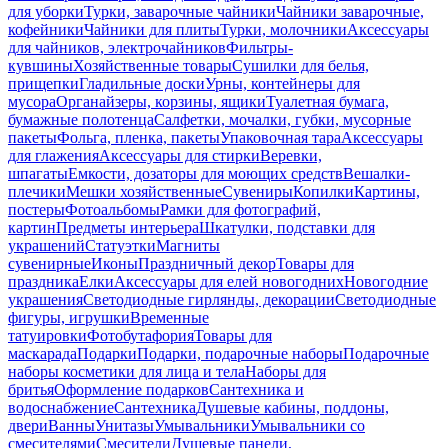
для уборки
Турки, заварочные чайники
Чайники заварочные,
кофейники
Чайники для плиты
Турки, молочники
Аксессуары
для чайников, электрочайников
Фильтры-
кувшины
Хозяйственные товары
Сушилки для белья,
прищепки
Гладильные доски
Урны, контейнеры для
мусора
Органайзеры, корзины, ящики
Туалетная бумага,
бумажные полотенца
Салфетки, мочалки, губки, мусорные
пакеты
Фольга, пленка, пакеты
Упаковочная тара
Аксессуары
для глажения
Аксессуары для стирки
Веревки,
шпагаты
Емкости, дозаторы для моющих средств
Вешалки-
плечики
Мешки хозяйственные
Сувениры
Копилки
Картины,
постеры
Фотоальбомы
Рамки для фотографий,
картин
Предметы интерьера
Шкатулки, подставки для
украшений
Статуэтки
Магниты
сувенирные
Иконы
Праздничный декор
Товары для
праздника
Елки
Аксессуары для елей новогодних
Новогодние
украшения
Светодиодные гирлянды, декорации
Светодиодные
фигуры, игрушки
Временные
татуировки
Фотобутафория
Товары для
маскарада
Подарки
Подарки, подарочные наборы
Подарочные
наборы косметики для лица и тела
Наборы для
бритья
Оформление подарков
Сантехника и
водоснабжение
Сантехника
Душевые кабины, поддоны,
двери
Ванны
Унитазы
Умывальники
Умывальники со
смесителями
Смесители
Душевые панели,