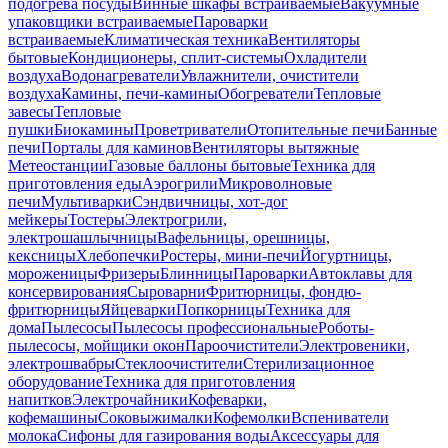
подогрева посуды
Винные шкафы встраиваемые
Вакуумные
упаковщики встраиваемые
Пароварки
встраиваемые
Климатическая техника
Вентиляторы
бытовые
Кондиционеры, сплит-системы
Охладители
воздуха
Водонагреватели
Увлажнители, очистители
воздуха
Камины, печи-камины
Обогреватели
Тепловые
завесы
Тепловые
пушки
Биокамины
Проветриватели
Отопительные печи
Банные
печи
Порталы для каминов
Вентиляторы вытяжные
Метеостанции
Газовые баллоны бытовые
Техника для
приготовления еды
Аэрогрили
Микроволновые
печи
Мультиварки
Сэндвичницы, хот-дог
мейкеры
Тостеры
Электрогрили,
электрошашлычницы
Вафельницы, орешницы,
кексницы
Хлебопечки
Ростеры, мини-печи
Йогуртницы,
мороженицы
Фризеры
Блинницы
Пароварки
Автоклавы для
консервирования
Сыроварни
Фритюрницы, фондю-
фритюрницы
Яйцеварки
Попкорницы
Техника для
дома
Пылесосы
Пылесосы профессиональные
Роботы-
пылесосы, мойщики окон
Пароочистители
Электровеники,
электрошвабры
Стеклоочистители
Стерилизационное
оборудование
Техника для приготовления
напитков
Электрочайники
Кофеварки,
кофемашины
Соковыжималки
Кофемолки
Вспениватели
молока
Сифоны для газирования воды
Аксессуары для