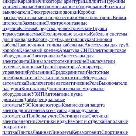
анкеры
Карабины
Фиксаторы арматуры
Шплинты
Пружины
универсальные
Электромонтажное оборудование
Розетки и
выключатели
Электрические звонки
Коробки
распределительные и подрозетники
Электропатроны
Вилки,
штепсели
Заземление
Электромонтажные
изделия
Клеммы
Средства диэлектрические
Трубки
термоусаживаемые
Изолирующие зажимы
Кабель и системы
для прокладки
Короба, трубы, металлорукав
Силовой
кабель
Наконечники, гильзы кабельные
Аксессуары для труб,
коробов
Кабельный крепеж
Арматура СИП
Электрощитовое
оборудование
Электрощиты
Аксессуары для
электрощита
Шины электротехнические
Выключатели
путевые, концевые
Трансформаторы
Аппаратура
управления
Рубильники
Предохранители
Частотные
преобразователи
Пускатели магнитные
Модульная
автоматика
Выключатели автоматические
Реле
Выключатели
нагрузки
Контакторы
Дополнительное модульное
оборудование
УЗИП
Автоматика пуска
двигателя
Дифференциальные
автоматы
УЗО
Конденсаторы
Комплексная защита
электродвигателей
Аксессуары для модульной
автоматики
Приборы учета
Счетчики газа
Счетчики
электроэнергии
Счетчики воды
Ремонт и отделка
Напольные
покрытия и
плитка
Плитка
Ламинат
Линолеум
Керамогранит
Спортивные