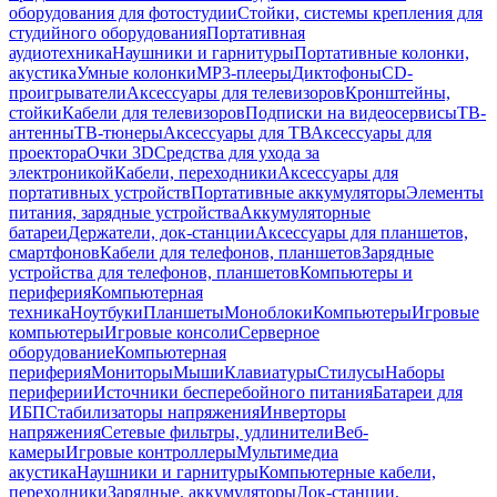
оборудования для фотостудии
Стойки, системы крепления для
студийного оборудования
Портативная
аудиотехника
Наушники и гарнитуры
Портативные колонки,
акустика
Умные колонки
MP3-плееры
Диктофоны
CD-
проигрыватели
Аксессуары для телевизоров
Кронштейны,
стойки
Кабели для телевизоров
Подписки на видеосервисы
ТВ-
антенны
ТВ-тюнеры
Аксессуары для ТВ
Аксессуары для
проектора
Очки 3D
Средства для ухода за
электроникой
Кабели, переходники
Аксессуары для
портативных устройств
Портативные аккумуляторы
Элементы
питания, зарядные устройства
Аккумуляторные
батареи
Держатели, док-станции
Аксессуары для планшетов,
смартфонов
Кабели для телефонов, планшетов
Зарядные
устройства для телефонов, планшетов
Компьютеры и
периферия
Компьютерная
техника
Ноутбуки
Планшеты
Моноблоки
Компьютеры
Игровые
компьютеры
Игровые консоли
Серверное
оборудование
Компьютерная
периферия
Мониторы
Мыши
Клавиатуры
Стилусы
Наборы
периферии
Источники бесперебойного питания
Батареи для
ИБП
Стабилизаторы напряжения
Инверторы
напряжения
Сетевые фильтры, удлинители
Веб-
камеры
Игровые контроллеры
Мультимедиа
акустика
Наушники и гарнитуры
Компьютерные кабели,
переходники
Зарядные, аккумуляторы
Док-станции,