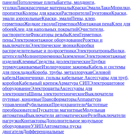
панели
Потолочные плиты
Багеты, молдинги,
уголки
Лакокрасочные материалы
Краски
Эмали
Лаки
Морилки,
пропитки
Колеры для краски
Растворители
Грунтовки
Краски,
эмали аэрозольные
Краски, эмали
Пены, клеи,
герметики
Жидкие гвозди
Герметики
Монтажная пена
Клеи для
обоев
Клеи для напольных покрытий
Очистители,
растворители
Фиксаторы резьбы
Клеи
Герметики,
пены
Электромонтажное оборудование
Розетки и
выключатели
Электрические звонки
Коробки
распределительные и подрозетники
Электропатроны
Вилки,
штепсели
Молниеприемники
Заземление
Электромонтажные
изделия
Клеммы
Средства диэлектрические
Трубки
термоусаживаемые
Изолирующие зажимы
Кабель и системы
для прокладки
Короба, трубы, металлорукав
Силовой
кабель
Наконечники, гильзы кабельные
Аксессуары для труб,
коробов
Кабельный крепеж
Арматура СИП
Электрощитовое
оборудование
Электрощиты
Аксессуары для
электрощита
Шины электротехнические
Выключатели
путевые, концевые
Трансформаторы
Аппаратура
управления
Рубильники
Предохранители
Частотные
преобразователи
Пускатели магнитные
Модульная
автоматика
Выключатели автоматические
Реле
Выключатели
нагрузки
Контакторы
Дополнительное модульное
оборудование
УЗИП
Автоматика пуска
двигателя
Дифференциальные