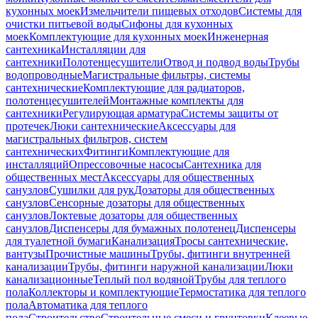
кухонных моек
Измельчители пищевых отходов
Системы для
очистки питьевой воды
Сифоны для кухонных
моек
Комплектующие для кухонных моек
Инженерная
сантехника
Инсталляции для
сантехники
Полотенцесушители
Отвод и подвод воды
Трубы
водопроводные
Магистральные фильтры, системы
сантехнические
Комплектующие для радиаторов,
полотенцесушителей
Монтажные комплекты для
сантехники
Регулирующая арматура
Системы защиты от
протечек
Люки сантехнические
Аксессуары для
магистральных фильтров, систем
сантехнических
Фитинги
Комплектующие для
инсталляций
Опрессовочные насосы
Сантехника для
общественных мест
Аксессуары для общественных
санузлов
Сушилки для рук
Дозаторы для общественных
санузлов
Сенсорные дозаторы для общественных
санузлов
Локтевые дозаторы для общественных
санузлов
Диспенсеры для бумажных полотенец
Диспенсеры
для туалетной бумаги
Канализация
Тросы сантехнические,
вантузы
Прочистные машины
Трубы, фитинги внутренней
канализации
Трубы, фитинги наружной канализации
Люки
канализационные
Теплый пол водяной
Трубы для теплого
пола
Коллекторы и комплектующие
Термостатика для теплого
пола
Автоматика для теплого
пола
Строительство
Строительные смеси и грунтовки
Клеевые