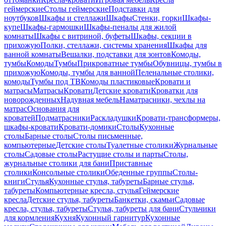
геймерские
Столы геймерские
Подставки для
ноутбуков
Шкафы и стеллажи
Шкафы
Стенки, горки
Шкафы-
купе
Шкафы-гармошки
Шкафы-пеналы для жилой
комнаты
Шкафы с витриной, буфеты
Шкафы, секции в
прихожую
Полки, стеллажи, системы хранения
Шкафы для
ванной комнаты
Вешалки, подставки для зонтов
Комоды,
тумбы
Комоды
Тумбы
Прикроватные тумбы
Обувницы, тумбы в
прихожую
Комоды, тумбы для ванной
Пеленальные столики,
комоды
Тумбы под ТВ
Комоды пластиковые
Кровати и
матрасы
Матрасы
Кровати
Детские кровати
Кроватки для
новорожденных
Надувная мебель
Наматрасники, чехлы на
матрас
Основания для
кроватей
Подматрасники
Раскладушки
Кровати-трансформеры,
шкафы-кровати
Кровати-домики
Столы
Кухонные
столы
Барные столы
Столы письменные,
компьютерные
Детские столы
Туалетные столики
Журнальные
столы
Садовые столы
Растущие столы и парты
Столы,
журнальные столики для бани
Приставные
столики
Консольные столики
Обеденные группы
Столы-
книги
Стулья
Кухонные стулья, табуреты
Барные стулья,
табуреты
Компьютерные кресла, стулья
Геймерские
кресла
Детские стулья, табуреты
Банкетки, скамьи
Садовые
кресла, стулья, табуреты
Стулья, табуреты для бани
Стульчики
для кормления
Кухня
Кухонный гарнитур
Кухонные