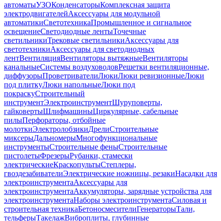
автоматы
УЗО
Конденсаторы
Комплексная защита
электродвигателей
Аксессуары для модульной
автоматики
Светотехника
Промышленное и сигнальное
освещение
Светодиодные ленты
Точечные
светильники
Трековые светильники
Аксессуары для
светотехники
Аксессуары для светодиодных
лент
Вентиляция
Вентиляторы вытяжные
Вентиляторы
канальные
Системы воздуховодов
Решетки вентиляционные,
диффузоры
Проветриватели
Люки
Люки ревизионные
Люки
под плитку
Люки напольные
Люки под
покраску
Строительный
инструмент
Электроинструмент
Шуруповерты,
гайковерты
Шлифмашины
Циркулярные, сабельные
пилы
Перфораторы, отбойные
молотки
Электролобзики
Дрели
Строительные
миксеры
Дальномеры
Многофункциональные
инструменты
Строительные фены
Строительные
пистолеты
Фрезеры
Рубанки, стамески
электрические
Краскопульты
Степлеры,
гвоздезабиватели
Электрические ножницы, резаки
Насадки для
электроинструмента
Аксессуары для
электроинструмента
Аккумуляторы, зарядные устройства для
электроинструмента
Наборы электроинструмента
Силовая и
строительная техника
Бетоносмесители
Генераторы
Тали,
тельферы
Такелаж
Виброплиты, глубинные