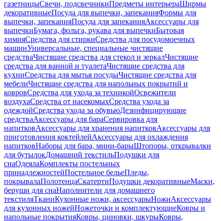
газетницы
Свечи, подсвечники
Предметы интерьера
Ширмы
декоративные
Посуда для выпечки, запекания
Формы для
выпечки, запекания
Посуда для запекания
Аксессуары для
выпечки
Бумага, фольга, рукава для выпечки
Бытовая
химия
Средства для стирки
Средства для посудомоечных
машин
Универсальные, специальные чистящие
средства
Чистящие средства для стекол и зеркал
Чистящие
средства для ванной и туалета
Чистящие средства для
кухни
Средства для мытья посуды
Чистящие средства для
мебели
Чистящие средства для напольных покрытий и
ковров
Средства для ухода за техникой
Освежители
воздуха
Средства от насекомых
Средства ухода за
одеждой
Средства ухода за обувью
Дезинфицирующие
средства
Аксессуары для бара
Сервировка для
напитков
Аксессуары для хранения напитков
Аксессуары для
приготовления коктейлей
Аксессуары для охлаждения
напитков
Наборы для бара, мини-бары
Штопоры, открывалки
для бутылок
Домашний текстиль
Подушки для
сна
Одеяла
Комплекты постельных
принадлежностей
Постельное белье
Пледы,
покрывала
Полотенца
Скатерти
Подушки декоративные
Маски,
беруши для сна
Наполнители для домашнего
текстиля
Ткани
Кухонные ножи, аксессуары
Ножи
Аксессуары
для кухонных ножей
Ножеточки и комплектующие
Ковры и
напольные покрытия
Ковры, циновки, шкуры
Ковры,