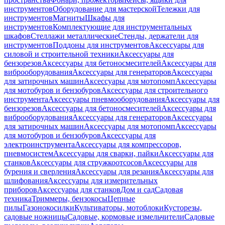
инструментов
Оборудование для мастерской
Тележки для
инструментов
Магниты
Шкафы для
инструментов
Комплектующие для инструментальных
шкафов
Стеллажи металлические
Стенды, держатели для
инструментов
Поддоны для инструментов
Аксессуары для
силовой и строительной техники
Аксессуары для
бензорезов
Аксессуары для бетоносмесителей
Аксессуары для
виброоборудования
Аксессуары для генераторов
Аксессуары
для затирочных машин
Аксессуары для мотопомп
Аксессуары
для мотобуров и бензобуров
Аксессуары для строительного
инструмента
Аксессуары пневмооборудования
Аксессуары для
бензорезов
Аксессуары для бетоносмесителей
Аксессуары для
виброоборудования
Аксессуары для генераторов
Аксессуары
для затирочных машин
Аксессуары для мотопомп
Аксессуары
для мотобуров и бензобуров
Аксессуары для
электроинструмента
Аксессуары для компрессоров,
пневмосистем
Аксессуары для сварки, пайки
Аксессуары для
станков
Аксессуары для стружкоотсосов
Аксессуары для
бурения и сверления
Аксессуары для резания
Аксессуары для
шлифования
Аксессуары для измерительных
приборов
Аксессуары для станков
Дом и сад
Садовая
техника
Триммеры, бензокосы
Цепные
пилы
Газонокосилки
Культиваторы, мотоблоки
Кусторезы,
садовые ножницы
Садовые, кормовые измельчители
Садовые