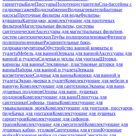
гарнитуры
Биде
Писсуары
Полотенцесушители
Спа-бассейны с
гидромассажем
Водоснабжение
Водонагреватели
Бытовые
насосы
Проточные фильтры для воды
Фильтры-
кувшины
Картриджи, комплектующие для проточных
фильтров
Магистральные фильтры, системы
сантехнические
Аксессуары для магистральных фильтров,
систем сантехнических
Трубы полипропиленовые
Фитинги
полипропиленовые
Расширительные баки,
гидроаккумуляторы
Обустройство ванной комнаты и
туалета
Мебель для ванной
Зеркала для ванной
Аксессуары для
ванной и туалета
Сиденья и чехлы для унитаза
Шторки,
карнизы для ванны
Стеклянные, пластиковые шторки для
ванны
Наборы для ванной и туалета
Зеркала
косметические
Сиденья для ванны
Коврики для ванной и
туалета
Экран-дверки в туалет
Комплектующие для мебели в
ванную
Комплектующие для сантехники
Экраны для ванн,
душевых поддонов
Опоры для ванн, душевых
поддонов
Комплектующие для ванн
Плинтусы для
сантехники
Сифоны, трапы
Комплектующие для
умывальников, моек
Комплектующие для унитазов, писсуаров,
биде
Бачки для унитазов
Комплектующие для душевых
гарнитуров
Комплектующие для сифонов,
трапов
Комплектующие для смесителей
Комплектующие для
душевых кабин, уголков
Сантехника для кухни
Кухонные
мойки
Кухонные мойки со смесителями
Смесители для