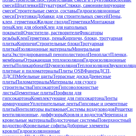
смеси
Шпатлевки
Штукатурки
Стяжки, самонивелирующие
смеси
Строительные смеси, составы
Гидроизоляционные
смеси
Грунтовки
Добавки для строительных смесей
Пены,
клеи, герметики
Жидкие гвозди
Герметики
Монтажная
пена
Клеи для обоев
Клеи для напольных
покрытий
Очистители, растворители
Фиксаторы
резьбы
Клеи
Герметики, пены
Кирпичи, блоки, тротуарная
плитка
Кирпичи
Строительные блоки
Тротуарная
плитка
Изоляционные материалы
Минеральная
вата
Экструдированный пенополистирол
Пенопласт
Пленки,
мембраны
Отражающая теплоизоляция
Гидроизоляционные
ленты
Поликарбонат
Шумоизоляция
Теплоизоляция
Звукоизоляц
плитные и пиломатериалы
Плиты OSB
Фанера
ДСП,
ЛДСП
Мебельные щиты
Террасные доски
Древесные
плиты
Пиломатериалы
Материалы для сухого
строительства
Гипсокартон
Гипсоволокнистые
листы
Цементные плиты
Профили для
гипсокартона
Комплектующие для гипсокартона
Ленты
армирующие
Уплотнительные ленты
Гипсовые и цементные
плиты
Вентиляторы вытяжные
Системы воздуховодов
Решетки
вентиляционные, диффузоры
Кровля и водосток
Черепица и
кровельные материалы
Водосточные системы
Поверхностный
водоотвод
Кровельные софиты
Доборные элементы
кровли
Гидроизоляционные