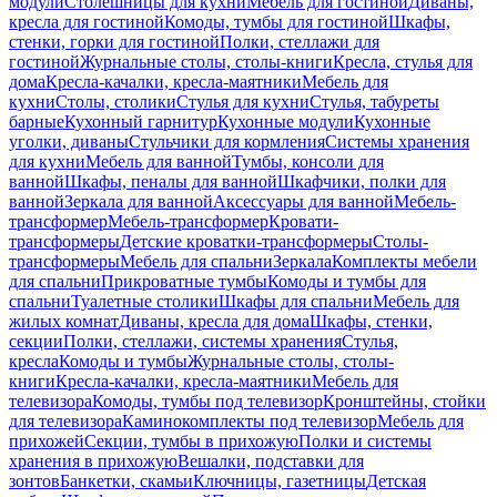
модули
Столешницы для кухни
Мебель для гостиной
Диваны,
кресла для гостиной
Комоды, тумбы для гостиной
Шкафы,
стенки, горки для гостиной
Полки, стеллажи для
гостиной
Журнальные столы, столы-книги
Кресла, стулья для
дома
Кресла-качалки, кресла-маятники
Мебель для
кухни
Столы, столики
Стулья для кухни
Стулья, табуреты
барные
Кухонный гарнитур
Кухонные модули
Кухонные
уголки, диваны
Стульчики для кормления
Системы хранения
для кухни
Мебель для ванной
Тумбы, консоли для
ванной
Шкафы, пеналы для ванной
Шкафчики, полки для
ванной
Зеркала для ванной
Аксессуары для ванной
Мебель-
трансформер
Мебель-трансформер
Кровати-
трансформеры
Детские кроватки-трансформеры
Столы-
трансформеры
Мебель для спальни
Зеркала
Комплекты мебели
для спальни
Прикроватные тумбы
Комоды и тумбы для
спальни
Туалетные столики
Шкафы для спальни
Мебель для
жилых комнат
Диваны, кресла для дома
Шкафы, стенки,
секции
Полки, стеллажи, системы хранения
Стулья,
кресла
Комоды и тумбы
Журнальные столы, столы-
книги
Кресла-качалки, кресла-маятники
Мебель для
телевизора
Комоды, тумбы под телевизор
Кронштейны, стойки
для телевизора
Каминокомплекты под телевизор
Мебель для
прихожей
Секции, тумбы в прихожую
Полки и системы
хранения в прихожую
Вешалки, подставки для
зонтов
Банкетки, скамьи
Ключницы, газетницы
Детская