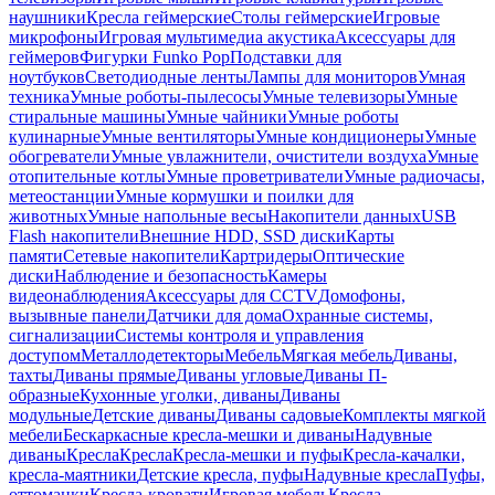
наушники
Кресла геймерские
Столы геймерские
Игровые
микрофоны
Игровая мультимедиа акустика
Аксессуары для
геймеров
Фигурки Funko Pop
Подставки для
ноутбуков
Светодиодные ленты
Лампы для мониторов
Умная
техника
Умные роботы-пылесосы
Умные телевизоры
Умные
стиральные машины
Умные чайники
Умные роботы
кулинарные
Умные вентиляторы
Умные кондиционеры
Умные
обогреватели
Умные увлажнители, очистители воздуха
Умные
отопительные котлы
Умные проветриватели
Умные радиочасы,
метеостанции
Умные кормушки и поилки для
животных
Умные напольные весы
Накопители данных
USB
Flash накопители
Внешние HDD, SSD диски
Карты
памяти
Сетевые накопители
Картридеры
Оптические
диски
Наблюдение и безопасность
Камеры
видеонаблюдения
Аксессуары для CCTV
Домофоны,
вызывные панели
Датчики для дома
Охранные системы,
сигнализации
Системы контроля и управления
доступом
Металлодетекторы
Мебель
Мягкая мебель
Диваны,
тахты
Диваны прямые
Диваны угловые
Диваны П-
образные
Кухонные уголки, диваны
Диваны
модульные
Детские диваны
Диваны садовые
Комплекты мягкой
мебели
Бескаркасные кресла-мешки и диваны
Надувные
диваны
Кресла
Кресла
Кресла-мешки и пуфы
Кресла-качалки,
кресла-маятники
Детские кресла, пуфы
Надувные кресла
Пуфы,
оттоманки
Кресла-кровати
Игровая мебель
Кресла