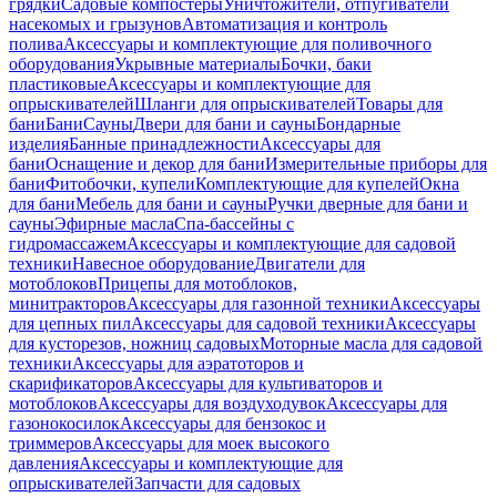
грядки
Садовые компостеры
Уничтожители, отпугиватели
насекомых и грызунов
Автоматизация и контроль
полива
Аксессуары и комплектующие для поливочного
оборудования
Укрывные материалы
Бочки, баки
пластиковые
Аксессуары и комплектующие для
опрыскивателей
Шланги для опрыскивателей
Товары для
бани
Бани
Сауны
Двери для бани и сауны
Бондарные
изделия
Банные принадлежности
Аксессуары для
бани
Оснащение и декор для бани
Измерительные приборы для
бани
Фитобочки, купели
Комплектующие для купелей
Окна
для бани
Мебель для бани и сауны
Ручки дверные для бани и
сауны
Эфирные масла
Спа-бассейны с
гидромассажем
Аксессуары и комплектующие для садовой
техники
Навесное оборудование
Двигатели для
мотоблоков
Прицепы для мотоблоков,
минитракторов
Аксессуары для газонной техники
Аксессуары
для цепных пил
Аксессуары для садовой техники
Аксессуары
для кусторезов, ножниц садовых
Моторные масла для садовой
техники
Аксессуары для аэратоторов и
скарификаторов
Аксессуары для культиваторов и
мотоблоков
Аксессуары для воздуходувок
Аксессуары для
газонокосилок
Аксессуары для бензокос и
триммеров
Аксессуары для моек высокого
давления
Аксессуары и комплектующие для
опрыскивателей
Запчасти для садовых