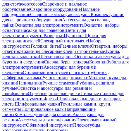
для стружкоотсосов
Сварочное и паяльное
оборудование
Сварочное оборудование
Паяльное
оборудование
Сварочные маски, аксессуары
Комплектующие
для сварочного оборудования
Аксессуары для сварки,
пайки
Оснастка для электроинструмента
Оснастка, наборы
оснастки
Насадки для граверов
Щетки для
электроинструмента
Развертки
Пуансоны
Щетки для
электродвигателей
Слесарный инструмент
Наборы
инструментов
Головки, биты
Гаечные ключи
Отвертки, наборы
отверток
Ножницы слесарные
Клещи строительные
Зубила,
керны, выколотки
Щетки слесарные
Оснастка и аксессуары для
бурения и сверления
Сверла, буры, зенкеры
Коронки
Зубила для
электроинструмента
Аксессуары для бурения и
сверления
Столярный инструмент
Тиски, струбцины,
гейферные зажимы
Ручные пилы, ножовки
Молотки, кувалды,
киянки
Напильники
Ручные стамески
Рубанки, рашпили
ручные
Оснастка и аксессуары для резания и
шлифования
Отрезные, пильные диски
Пильные полотна для
электроинструмента
Фрезы
Шлифовальные диски, насадки,
листы
Шлифовальные чашки
Точильные камни, круги,
сегменты
Полировальные валы
Направляющие
шины
Комплектующие для резания
Аксессуары для
резания
Аксессуары для шлифования
Электромонтажный
инструмент
Обжимной инструмент
Плоскогубцы,
круглогубцы
Кусачки, болторезы,