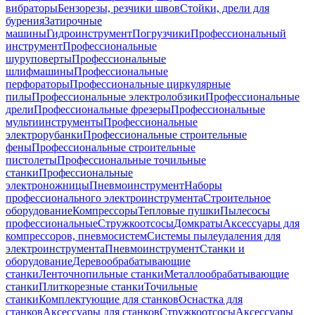
вибраторы
Бензорезы, резчики швов
Стойки, дрели для
бурения
Затирочные
машины
Гидроинструмент
Погрузчики
Профессиональный
инструмент
Профессиональные
шуруповерты
Профессиональные
шлифмашины
Профессиональные
перфораторы
Профессиональные циркулярные
пилы
Профессиональные электролобзики
Профессиональные
дрели
Профессиональные фрезеры
Профессиональные
мультиинструменты
Профессиональные
электрорубанки
Профессиональные строительные
фены
Профессиональные строительные
пистолеты
Профессиональные точильные
станки
Профессиональные
электроножницы
Пневмоинструмент
Наборы
профессионального электроинструмента
Строительное
оборудование
Компрессоры
Тепловые пушки
Пылесосы
профессиональные
Стружкоотсосы
Домкраты
Аксессуары для
компрессоров, пневмосистем
Системы пылеудаления для
электроинструмента
Пневмоинструмент
Станки и
оборудование
Деревообрабатывающие
станки
Ленточнопильные станки
Металлообрабатывающие
станки
Плиткорезные станки
Точильные
станки
Комплектующие для станков
Оснастка для
станков
Аксессуары для станков
Стружкоотсосы
Аксессуары