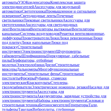
автоматы
УЗО
Конденсаторы
Комплексная защита
электродвигателей
Аксессуары для модульной
автоматики
Светотехника
Промышленное и сигнальное
освещение
Светодиодные ленты
Точечные
светильники
Трековые светильники
Аксессуары для
светотехники
Аксессуары для светодиодных
лент
Вентиляция
Вентиляторы вытяжные
Вентиляторы
канальные
Системы воздуховодов
Решетки вентиляционные,
диффузоры
Проветриватели
Люки
Люки ревизионные
Люки
под плитку
Люки напольные
Люки под
покраску
Строительный
инструмент
Электроинструмент
Шуруповерты,
гайковерты
Шлифмашины
Циркулярные, сабельные
пилы
Перфораторы, отбойные
молотки
Электролобзики
Дрели
Строительные
миксеры
Дальномеры
Многофункциональные
инструменты
Строительные фены
Строительные
пистолеты
Фрезеры
Рубанки, стамески
электрические
Краскопульты
Степлеры,
гвоздезабиватели
Электрические ножницы, резаки
Насадки для
электроинструмента
Аксессуары для
электроинструмента
Аккумуляторы, зарядные устройства для
электроинструмента
Наборы электроинструмента
Силовая и
строительная техника
Бетоносмесители
Генераторы
Тали,
тельферы
Такелаж
Виброплиты, глубинные