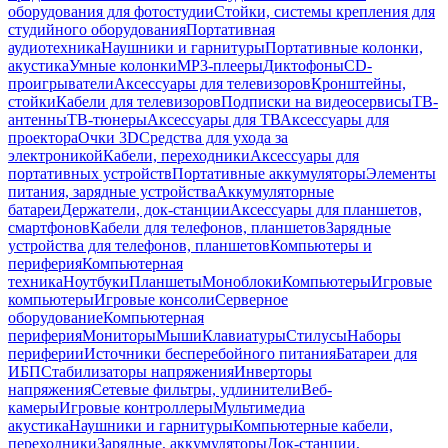
оборудования для фотостудии
Стойки, системы крепления для
студийного оборудования
Портативная
аудиотехника
Наушники и гарнитуры
Портативные колонки,
акустика
Умные колонки
MP3-плееры
Диктофоны
CD-
проигрыватели
Аксессуары для телевизоров
Кронштейны,
стойки
Кабели для телевизоров
Подписки на видеосервисы
ТВ-
антенны
ТВ-тюнеры
Аксессуары для ТВ
Аксессуары для
проектора
Очки 3D
Средства для ухода за
электроникой
Кабели, переходники
Аксессуары для
портативных устройств
Портативные аккумуляторы
Элементы
питания, зарядные устройства
Аккумуляторные
батареи
Держатели, док-станции
Аксессуары для планшетов,
смартфонов
Кабели для телефонов, планшетов
Зарядные
устройства для телефонов, планшетов
Компьютеры и
периферия
Компьютерная
техника
Ноутбуки
Планшеты
Моноблоки
Компьютеры
Игровые
компьютеры
Игровые консоли
Серверное
оборудование
Компьютерная
периферия
Мониторы
Мыши
Клавиатуры
Стилусы
Наборы
периферии
Источники бесперебойного питания
Батареи для
ИБП
Стабилизаторы напряжения
Инверторы
напряжения
Сетевые фильтры, удлинители
Веб-
камеры
Игровые контроллеры
Мультимедиа
акустика
Наушники и гарнитуры
Компьютерные кабели,
переходники
Зарядные, аккумуляторы
Док-станции,