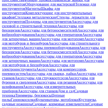
инструментов
Оборудование для мастерской
Тележки для
инструментов
Магниты
Шкафы для
инструментов
Комплектующие для инструментальных
шкафов
Стеллажи металлические
Стенды, держатели для
инструментов
Поддоны для инструментов
Аксессуары для
силовой и строительной техники
Аксессуары для
бензорезов
Аксессуары для бетоносмесителей
Аксессуары для
виброоборудования
Аксессуары для генераторов
Аксессуары
для затирочных машин
Аксессуары для мотопомп
Аксессуары
для мотобуров и бензобуров
Аксессуары для строительного
инструмента
Аксессуары пневмооборудования
Аксессуары для
бензорезов
Аксессуары для бетоносмесителей
Аксессуары для
виброоборудования
Аксессуары для генераторов
Аксессуары
для затирочных машин
Аксессуары для мотопомп
Аксессуары
для мотобуров и бензобуров
Аксессуары для
электроинструмента
Аксессуары для компрессоров,
пневмосистем
Аксессуары для сварки, пайки
Аксессуары для
станков
Аксессуары для стружкоотсосов
Аксессуары для
бурения и сверления
Аксессуары для резания
Аксессуары для
шлифования
Аксессуары для измерительных
приборов
Аксессуары для станков
Дом и сад
Садовая
техника
Триммеры, бензокосы
Цепные
пилы
Газонокосилки
Культиваторы, мотоблоки
Кусторезы,
садовые ножницы
Садовые, кормовые измельчители
Садовые