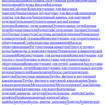
материалы
Шифер
Профнастил
Рулонная кровля
Кровельная
вентиляция
Отделка фасада
Фасадные
панели
Сайдинг
Комплектующие для фасадных
панелей
Декоративные штукатурки для фасада
Клинкерная
плитка для фасада
Декоративный камень для наружной
отделки
Отопление
Отопительные котлы
Газовые
колонки
Камины, печи-камины
Отопительные печи
Банные
печи
Водонагреватели
Радиаторы отопления, батареи
Теплый
пол
Теплые плинтусы
Системы антиобледенения
Управление
климатической техникой
Комплектующие для отопительного
оборудования
Стабилизаторы напряжения
Насосы
циркуляционные
Регулирующая арматура
Отвод и подвод
воды
Дымоходы и комплектующие
Управление климатической
техникой
Комплектующие для радиаторов
Комплектующие для
теплого пола
Топливо и аксессуары для отопительного
оборудования
Комплектующие для печей, каминов
Аксессуары
для каминов, печей
Комплектующие для отопительных котлов,
водонагревателей
Канализация
Тросы сантехнические,
вантузы
Прочистные машины
Трубы, фитинги внутренней
канализации
Трубы, фитинги наружной канализации
Люки
канализационные
Металлопрокат
Металлопрокат
Сваи
Заборы,
ограждения
Автоматика для ворот
Крепежные
изделия
Саморезы, шурупы
Гвозди
Анкеры, дюбели
Скобы,
штифты
Перфорированный крепеж
Гайки,
шайбы
Заклепки
Болты, винты, шпильки
Хомуты
Химические