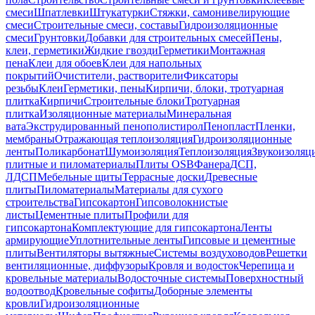
смеси
Шпатлевки
Штукатурки
Стяжки, самонивелирующие
смеси
Строительные смеси, составы
Гидроизоляционные
смеси
Грунтовки
Добавки для строительных смесей
Пены,
клеи, герметики
Жидкие гвозди
Герметики
Монтажная
пена
Клеи для обоев
Клеи для напольных
покрытий
Очистители, растворители
Фиксаторы
резьбы
Клеи
Герметики, пены
Кирпичи, блоки, тротуарная
плитка
Кирпичи
Строительные блоки
Тротуарная
плитка
Изоляционные материалы
Минеральная
вата
Экструдированный пенополистирол
Пенопласт
Пленки,
мембраны
Отражающая теплоизоляция
Гидроизоляционные
ленты
Поликарбонат
Шумоизоляция
Теплоизоляция
Звукоизоляц
плитные и пиломатериалы
Плиты OSB
Фанера
ДСП,
ЛДСП
Мебельные щиты
Террасные доски
Древесные
плиты
Пиломатериалы
Материалы для сухого
строительства
Гипсокартон
Гипсоволокнистые
листы
Цементные плиты
Профили для
гипсокартона
Комплектующие для гипсокартона
Ленты
армирующие
Уплотнительные ленты
Гипсовые и цементные
плиты
Вентиляторы вытяжные
Системы воздуховодов
Решетки
вентиляционные, диффузоры
Кровля и водосток
Черепица и
кровельные материалы
Водосточные системы
Поверхностный
водоотвод
Кровельные софиты
Доборные элементы
кровли
Гидроизоляционные