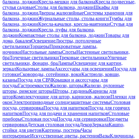
балкона, лоджии
Кресла-мешки для балкона
Кресла подвесные,
стулья садовые
Столы для балкона, лоджии
Шкафы для
балкона, лоджии
Дверцы жалюзийные
Системы хранения для
балкона, лоджии
Журнальные столы, столы-книги
Тумбы для
балкона, лоджии
Кресла-качалки, кресла-маятники
Стулья для
балкона, лоджии
Кресла, пуфы для балкона,
лоджии
Компактные столы для балкона, лоджии
Товары для
дома, бакалея
Освещение
Люстры, потолочные
светильники
Торшеры
Прикроватные лампы,
ночники
Настольные лампы
Споты
Настенные светильники,
бра
Точечные светильники
Трековые светильники
Уличные
светильники, фонари, бра
Лампы
Освещение для картин,
зеркал
Кольцевые лампы
Аксессуары для освещения
Посуда для
готовки
Сковороды, сотейники, воки
Кастрюли, ковши,
казаны
Посуда для СВЧ
Крышки и аксессуары для
посуды
Гастроемкости
Жалюзи, шторы
Жалюзи, рулонные
шторы, римские шторы
Шторы, гардины
Карнизы для
штор
Комплектующие для штор, карнизов, жалюзи
Пленки для
окон
Электроприводные солнцезащитные системы
Столовая
посуда, сервировка
Посуда для напитков
Посуда для горячих
напитков
Посуда для подачи и хранения напитков
Столовые
приборы
Столовая посуда
Посуда для сервировки
Предметы
сервировки
Детская столовая посуда
Декор
Зеркала
Кашпо,
стойки для цветов
Картины, постеры
Часы
интерьерные
Искусственные цветы, растения
Вазы
Ключницы,