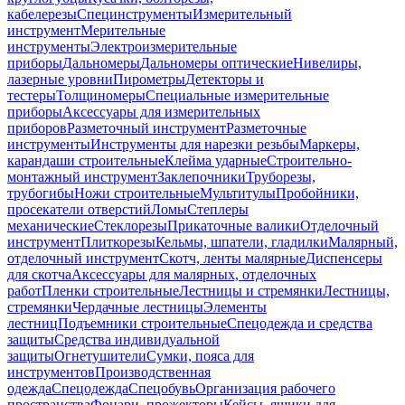
кабелерезы
Специнструменты
Измерительный
инструмент
Мерительные
инструменты
Электроизмерительные
приборы
Дальномеры
Дальномеры оптические
Нивелиры,
лазерные уровни
Пирометры
Детекторы и
тестеры
Толщиномеры
Специальные измерительные
приборы
Аксессуары для измерительных
приборов
Разметочный инструмент
Разметочные
инструменты
Инструменты для нарезки резьбы
Маркеры,
карандаши строительные
Клейма ударные
Строительно-
монтажный инструмент
Заклепочники
Труборезы,
трубогибы
Ножи строительные
Мультитулы
Пробойники,
просекатели отверстий
Ломы
Степлеры
механические
Стеклорезы
Прикаточные валики
Отделочный
инструмент
Плиткорезы
Кельмы, шпатели, гладилки
Малярный,
отделочный инструмент
Скотч, ленты малярные
Диспенсеры
для скотча
Аксессуары для малярных, отделочных
работ
Пленки строительные
Лестницы и стремянки
Лестницы,
стремянки
Чердачные лестницы
Элементы
лестниц
Подъемники строительные
Спецодежда и средства
защиты
Средства индивидуальной
защиты
Огнетушители
Сумки, пояса для
инструментов
Производственная
одежда
Спецодежда
Спецобувь
Организация рабочего
пространства
Фонари, прожекторы
Кейсы, ящики для