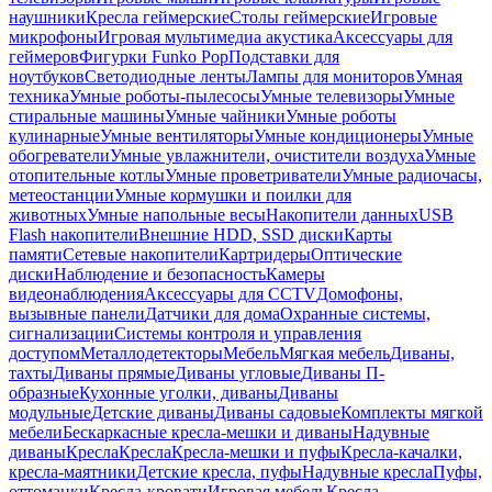
наушники
Кресла геймерские
Столы геймерские
Игровые
микрофоны
Игровая мультимедиа акустика
Аксессуары для
геймеров
Фигурки Funko Pop
Подставки для
ноутбуков
Светодиодные ленты
Лампы для мониторов
Умная
техника
Умные роботы-пылесосы
Умные телевизоры
Умные
стиральные машины
Умные чайники
Умные роботы
кулинарные
Умные вентиляторы
Умные кондиционеры
Умные
обогреватели
Умные увлажнители, очистители воздуха
Умные
отопительные котлы
Умные проветриватели
Умные радиочасы,
метеостанции
Умные кормушки и поилки для
животных
Умные напольные весы
Накопители данных
USB
Flash накопители
Внешние HDD, SSD диски
Карты
памяти
Сетевые накопители
Картридеры
Оптические
диски
Наблюдение и безопасность
Камеры
видеонаблюдения
Аксессуары для CCTV
Домофоны,
вызывные панели
Датчики для дома
Охранные системы,
сигнализации
Системы контроля и управления
доступом
Металлодетекторы
Мебель
Мягкая мебель
Диваны,
тахты
Диваны прямые
Диваны угловые
Диваны П-
образные
Кухонные уголки, диваны
Диваны
модульные
Детские диваны
Диваны садовые
Комплекты мягкой
мебели
Бескаркасные кресла-мешки и диваны
Надувные
диваны
Кресла
Кресла
Кресла-мешки и пуфы
Кресла-качалки,
кресла-маятники
Детские кресла, пуфы
Надувные кресла
Пуфы,
оттоманки
Кресла-кровати
Игровая мебель
Кресла