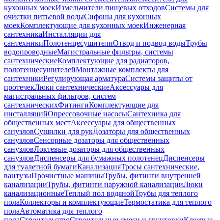
кухонных моек
Измельчители пищевых отходов
Системы для
очистки питьевой воды
Сифоны для кухонных
моек
Комплектующие для кухонных моек
Инженерная
сантехника
Инсталляции для
сантехники
Полотенцесушители
Отвод и подвод воды
Трубы
водопроводные
Магистральные фильтры, системы
сантехнические
Комплектующие для радиаторов,
полотенцесушителей
Монтажные комплекты для
сантехники
Регулирующая арматура
Системы защиты от
протечек
Люки сантехнические
Аксессуары для
магистральных фильтров, систем
сантехнических
Фитинги
Комплектующие для
инсталляций
Опрессовочные насосы
Сантехника для
общественных мест
Аксессуары для общественных
санузлов
Сушилки для рук
Дозаторы для общественных
санузлов
Сенсорные дозаторы для общественных
санузлов
Локтевые дозаторы для общественных
санузлов
Диспенсеры для бумажных полотенец
Диспенсеры
для туалетной бумаги
Канализация
Тросы сантехнические,
вантузы
Прочистные машины
Трубы, фитинги внутренней
канализации
Трубы, фитинги наружной канализации
Люки
канализационные
Теплый пол водяной
Трубы для теплого
пола
Коллекторы и комплектующие
Термостатика для теплого
пола
Автоматика для теплого
пола
Строительство
Строительные смеси и грунтовки
Клеевые