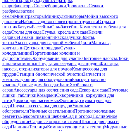
пылесосы, воздуходувки
Аэраторы,
скарификаторы
Снегоуборщики
Дровоколы
Сеялки,
разбрасыватели
семян
Минитракторы
Миникультиваторы
Мойки высокого
давления
Наборы садового электроинструмента
Отдых и
пикник
Батуты
Бассейны
Спа-бассейны
Комплекты мебели для
сада
Столы для сада
Стулья, кресла для сада
Качели
садовые
Гамаки, шезлонги
Раскладушки
Зонты,
тенты
Аксессуары для садовой мебели
Грили
Мангалы,
коптильни
Детская площадка
Сумки-
холодильники
Портативные колонки и
аудиосистемы
Оборудование для участка
Бытовые насосы
Люки
канализационные
Пруды, аксессуары для прудов
Фильтры,
насосы, стерилизаторы для прудов
Компрессоры для
прудов
Станции биологической очистки
Запчасти и
комплектующие для оборудования
Благоустройство
участка
Дачные дома
Беседки
Бани
Хозблоки и
сараи
Аксессуары для озеленения сада
Декор для сада
Почтовые
ящики, таблички
Козырьки
Скворечники, кормушки для
птиц
Домики для насекомых
Фонтаны, скульптуры для
сада
Пруды, аксессуары для прудов
Уличные
обогреватели
Уличные светильники
Противогололедные
реагенты
Декоративный щебень
Сад и огород
Поливочное
оборудование
Садовые опрыскиватели
Шланги для дома и
сада
Парники
Теплицы
Комплектующие для теплиц
Модульные