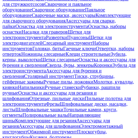
для стружкоотсосов
Сварочное и паяльное
оборудование
Сварочное оборудование
Паяльное
оборудование
Сварочные маски, аксессуары
Комплектующие
для сварочного оборудования
Аксессуары для сварки,
пайки
Оснастка для электроинструмента
Оснастка, наборы
оснастки
Насадки для граверов
Щетки для
электроинструмента
Развертки
Пуансоны
Щетки для
электродвигателей
Слесарный инструмент
Наборы
инструментов
Головки, биты
Гаечные ключи
Отвертки, наборы
отверток
Ножницы слесарные
Клещи строительные
Зубила,
керны, выколотки
Щетки слесарные
Оснастка и аксессуары для
бурения и сверления
Сверла, буры, зенкеры
Коронки
Зубила для
электроинструмента
Аксессуары для бурения и
сверления
Столярный инструмент
Тиски, струбцины,
гейферные зажимы
Ручные пилы, ножовки
Молотки, кувалды,
киянки
Напильники
Ручные стамески
Рубанки, рашпили
ручные
Оснастка и аксессуары для резания и
шлифования
Отрезные, пильные диски
Пильные полотна для
электроинструмента
Фрезы
Шлифовальные диски, насадки,
листы
Шлифовальные чашки
Точильные камни, круги,
сегменты
Полировальные валы
Направляющие
шины
Комплектующие для резания
Аксессуары для
резания
Аксессуары для шлифования
Электромонтажный
инструмент
Обжимной инструмент
Плоскогубцы,
круглогубцы
Кусачки, болторезы,