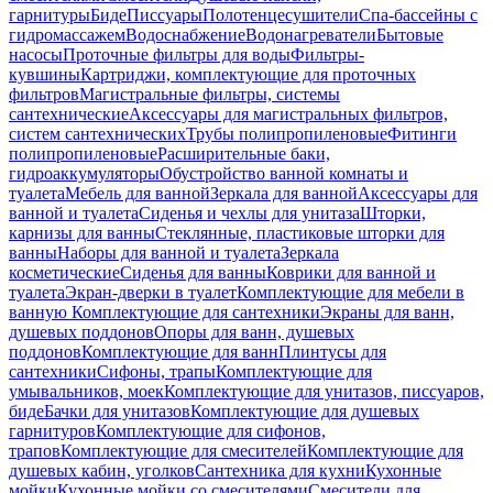
гарнитуры
Биде
Писсуары
Полотенцесушители
Спа-бассейны с
гидромассажем
Водоснабжение
Водонагреватели
Бытовые
насосы
Проточные фильтры для воды
Фильтры-
кувшины
Картриджи, комплектующие для проточных
фильтров
Магистральные фильтры, системы
сантехнические
Аксессуары для магистральных фильтров,
систем сантехнических
Трубы полипропиленовые
Фитинги
полипропиленовые
Расширительные баки,
гидроаккумуляторы
Обустройство ванной комнаты и
туалета
Мебель для ванной
Зеркала для ванной
Аксессуары для
ванной и туалета
Сиденья и чехлы для унитаза
Шторки,
карнизы для ванны
Стеклянные, пластиковые шторки для
ванны
Наборы для ванной и туалета
Зеркала
косметические
Сиденья для ванны
Коврики для ванной и
туалета
Экран-дверки в туалет
Комплектующие для мебели в
ванную
Комплектующие для сантехники
Экраны для ванн,
душевых поддонов
Опоры для ванн, душевых
поддонов
Комплектующие для ванн
Плинтусы для
сантехники
Сифоны, трапы
Комплектующие для
умывальников, моек
Комплектующие для унитазов, писсуаров,
биде
Бачки для унитазов
Комплектующие для душевых
гарнитуров
Комплектующие для сифонов,
трапов
Комплектующие для смесителей
Комплектующие для
душевых кабин, уголков
Сантехника для кухни
Кухонные
мойки
Кухонные мойки со смесителями
Смесители для