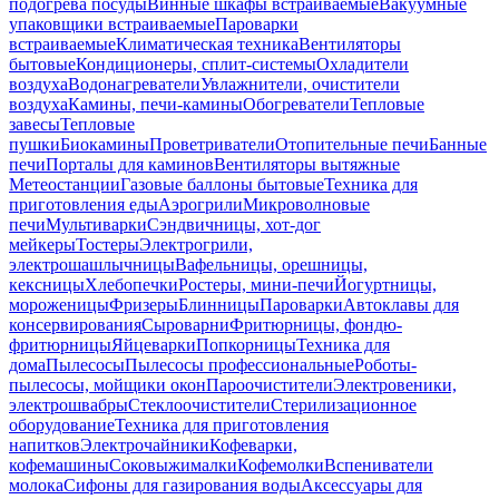
подогрева посуды
Винные шкафы встраиваемые
Вакуумные
упаковщики встраиваемые
Пароварки
встраиваемые
Климатическая техника
Вентиляторы
бытовые
Кондиционеры, сплит-системы
Охладители
воздуха
Водонагреватели
Увлажнители, очистители
воздуха
Камины, печи-камины
Обогреватели
Тепловые
завесы
Тепловые
пушки
Биокамины
Проветриватели
Отопительные печи
Банные
печи
Порталы для каминов
Вентиляторы вытяжные
Метеостанции
Газовые баллоны бытовые
Техника для
приготовления еды
Аэрогрили
Микроволновые
печи
Мультиварки
Сэндвичницы, хот-дог
мейкеры
Тостеры
Электрогрили,
электрошашлычницы
Вафельницы, орешницы,
кексницы
Хлебопечки
Ростеры, мини-печи
Йогуртницы,
мороженицы
Фризеры
Блинницы
Пароварки
Автоклавы для
консервирования
Сыроварни
Фритюрницы, фондю-
фритюрницы
Яйцеварки
Попкорницы
Техника для
дома
Пылесосы
Пылесосы профессиональные
Роботы-
пылесосы, мойщики окон
Пароочистители
Электровеники,
электрошвабры
Стеклоочистители
Стерилизационное
оборудование
Техника для приготовления
напитков
Электрочайники
Кофеварки,
кофемашины
Соковыжималки
Кофемолки
Вспениватели
молока
Сифоны для газирования воды
Аксессуары для