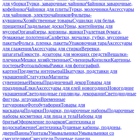
для уборки
Турки, заварочные чайники
Чайники заварочные,
кофейники
Чайники для плиты
Турки, молочники
Аксессуары
для чайников, электрочайников
Фильтры-
кувшины
Хозяйственные товары
Сушилки для белья,
прищепки
Гладильные доски
Урны, контейнеры для
мусора
Органайзеры, корзины, ящики
Туалетная бумага,
бумажные полотенца
Салфетки, мочалки, губки, мусорные
пакеты
Фольга, пленка, пакеты
Упаковочная тара
Аксессуары
для глажения
Аксессуары для стирки
Веревки,
шпагаты
Емкости, дозаторы для моющих средств
Вешалки-
плечики
Мешки хозяйственные
Сувениры
Копилки
Картины,
постеры
Фотоальбомы
Рамки для фотографий,
картин
Предметы интерьера
Шкатулки, подставки для
украшений
Статуэтки
Магниты
сувенирные
Иконы
Праздничный декор
Товары для
праздника
Елки
Аксессуары для елей новогодних
Новогодние
украшения
Светодиодные гирлянды, декорации
Светодиодные
фигуры, игрушки
Временные
татуировки
Фотобутафория
Товары для
маскарада
Подарки
Подарки, подарочные наборы
Подарочные
наборы косметики для лица и тела
Наборы для
бритья
Оформление подарков
Сантехника и
водоснабжение
Сантехника
Душевые кабины, поддоны,
двери
Ванны
Унитазы
Умывальники
Умывальники со
смесителями
Смесители
Душевые панели,