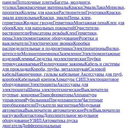
панели
Потолочные плиты
Багеты, молдинги,
уголки
Лакокрасочные материалы
Краски
Эмали
Лаки
Морилки,
пропитки
Колеры для краски
Растворители
Грунтовки
Краски,
эмали аэрозольные
Краски, эмали
Пены, клеи,
герметики
Жидкие гвозди
Герметики
Монтажная пена
Клеи для
обоев
Клеи для напольных покрытий
Очистители,
растворители
Фиксаторы резьбы
Клеи
Герметики,
пены
Электромонтажное оборудование
Розетки и
выключатели
Электрические звонки
Коробки
распределительные и подрозетники
Электропатроны
Вилки,
штепсели
Молниеприемники
Заземление
Электромонтажные
изделия
Клеммы
Средства диэлектрические
Трубки
термоусаживаемые
Изолирующие зажимы
Кабель и системы
для прокладки
Короба, трубы, металлорукав
Силовой
кабель
Наконечники, гильзы кабельные
Аксессуары для труб,
коробов
Кабельный крепеж
Арматура СИП
Электрощитовое
оборудование
Электрощиты
Аксессуары для
электрощита
Шины электротехнические
Выключатели
путевые, концевые
Трансформаторы
Аппаратура
управления
Рубильники
Предохранители
Частотные
преобразователи
Пускатели магнитные
Модульная
автоматика
Выключатели автоматические
Реле
Выключатели
нагрузки
Контакторы
Дополнительное модульное
оборудование
УЗИП
Автоматика пуска
двигателя
Дифференциальные