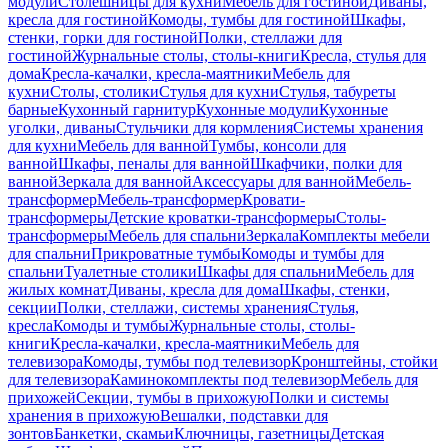
модули
Столешницы для кухни
Мебель для гостиной
Диваны,
кресла для гостиной
Комоды, тумбы для гостиной
Шкафы,
стенки, горки для гостиной
Полки, стеллажи для
гостиной
Журнальные столы, столы-книги
Кресла, стулья для
дома
Кресла-качалки, кресла-маятники
Мебель для
кухни
Столы, столики
Стулья для кухни
Стулья, табуреты
барные
Кухонный гарнитур
Кухонные модули
Кухонные
уголки, диваны
Стульчики для кормления
Системы хранения
для кухни
Мебель для ванной
Тумбы, консоли для
ванной
Шкафы, пеналы для ванной
Шкафчики, полки для
ванной
Зеркала для ванной
Аксессуары для ванной
Мебель-
трансформер
Мебель-трансформер
Кровати-
трансформеры
Детские кроватки-трансформеры
Столы-
трансформеры
Мебель для спальни
Зеркала
Комплекты мебели
для спальни
Прикроватные тумбы
Комоды и тумбы для
спальни
Туалетные столики
Шкафы для спальни
Мебель для
жилых комнат
Диваны, кресла для дома
Шкафы, стенки,
секции
Полки, стеллажи, системы хранения
Стулья,
кресла
Комоды и тумбы
Журнальные столы, столы-
книги
Кресла-качалки, кресла-маятники
Мебель для
телевизора
Комоды, тумбы под телевизор
Кронштейны, стойки
для телевизора
Каминокомплекты под телевизор
Мебель для
прихожей
Секции, тумбы в прихожую
Полки и системы
хранения в прихожую
Вешалки, подставки для
зонтов
Банкетки, скамьи
Ключницы, газетницы
Детская