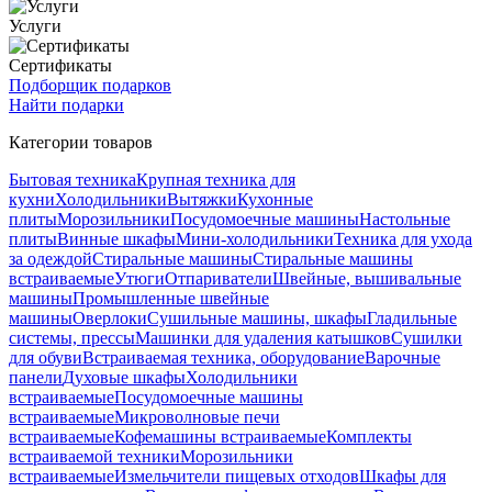
Услуги
Сертификаты
Подборщик подарков
Найти подарки
Категории товаров
Бытовая техника
Крупная техника для
кухни
Холодильники
Вытяжки
Кухонные
плиты
Морозильники
Посудомоечные машины
Настольные
плиты
Винные шкафы
Мини-холодильники
Техника для ухода
за одеждой
Стиральные машины
Стиральные машины
встраиваемые
Утюги
Отпариватели
Швейные, вышивальные
машины
Промышленные швейные
машины
Оверлоки
Сушильные машины, шкафы
Гладильные
системы, прессы
Машинки для удаления катышков
Сушилки
для обуви
Встраиваемая техника, оборудование
Варочные
панели
Духовые шкафы
Холодильники
встраиваемые
Посудомоечные машины
встраиваемые
Микроволновые печи
встраиваемые
Кофемашины встраиваемые
Комплекты
встраиваемой техники
Морозильники
встраиваемые
Измельчители пищевых отходов
Шкафы для