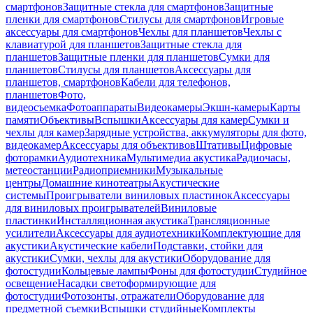
смартфонов
Защитные стекла для смартфонов
Защитные
пленки для смартфонов
Стилусы для смартфонов
Игровые
аксессуары для смартфонов
Чехлы для планшетов
Чехлы с
клавиатурой для планшетов
Защитные стекла для
планшетов
Защитные пленки для планшетов
Сумки для
планшетов
Стилусы для планшетов
Аксессуары для
планшетов, смартфонов
Кабели для телефонов,
планшетов
Фото,
видеосъемка
Фотоаппараты
Видеокамеры
Экшн-камеры
Карты
памяти
Объективы
Вспышки
Аксессуары для камер
Сумки и
чехлы для камер
Зарядные устройства, аккумуляторы для фото,
видеокамер
Аксессуары для объективов
Штативы
Цифровые
фоторамки
Аудиотехника
Мультимедиа акустика
Радиочасы,
метеостанции
Радиоприемники
Музыкальные
центры
Домашние кинотеатры
Акустические
системы
Проигрыватели виниловых пластинок
Аксессуары
для виниловых проигрывателей
Виниловые
пластинки
Инсталляционная акустика
Трансляционные
усилители
Аксессуары для аудиотехники
Комплектующие для
акустики
Акустические кабели
Подставки, стойки для
акустики
Сумки, чехлы для акустики
Оборудование для
фотостудии
Кольцевые лампы
Фоны для фотостудии
Студийное
освещение
Насадки светоформирующие для
фотостудии
Фотозонты, отражатели
Оборудование для
предметной съемки
Вспышки студийные
Комплекты