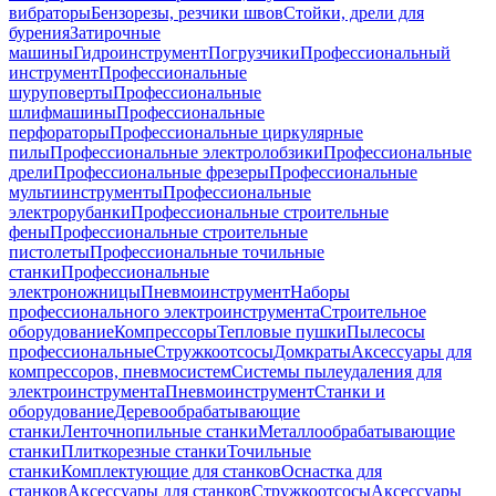
вибраторы
Бензорезы, резчики швов
Стойки, дрели для
бурения
Затирочные
машины
Гидроинструмент
Погрузчики
Профессиональный
инструмент
Профессиональные
шуруповерты
Профессиональные
шлифмашины
Профессиональные
перфораторы
Профессиональные циркулярные
пилы
Профессиональные электролобзики
Профессиональные
дрели
Профессиональные фрезеры
Профессиональные
мультиинструменты
Профессиональные
электрорубанки
Профессиональные строительные
фены
Профессиональные строительные
пистолеты
Профессиональные точильные
станки
Профессиональные
электроножницы
Пневмоинструмент
Наборы
профессионального электроинструмента
Строительное
оборудование
Компрессоры
Тепловые пушки
Пылесосы
профессиональные
Стружкоотсосы
Домкраты
Аксессуары для
компрессоров, пневмосистем
Системы пылеудаления для
электроинструмента
Пневмоинструмент
Станки и
оборудование
Деревообрабатывающие
станки
Ленточнопильные станки
Металлообрабатывающие
станки
Плиткорезные станки
Точильные
станки
Комплектующие для станков
Оснастка для
станков
Аксессуары для станков
Стружкоотсосы
Аксессуары