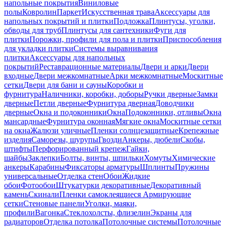
напольные покрытия
Виниловые
полы
Ковролин
Паркет
Искусственная трава
Аксессуары для
напольных покрытий и плитки
Подложка
Плинтусы, уголки,
обводы для труб
Плинтусы для сантехники
Фуги для
плитки
Порожки, профили для пола и плитки
Приспособления
для укладки плитки
Системы выравнивания
плитки
Аксессуары для напольных
покрытий
Реставрационные материалы
Двери и арки
Двери
входные
Двери межкомнатные
Арки межкомнатные
Москитные
сетки
Двери для бани и сауны
Коробки и
фурнитура
Наличники, коробки, доборы
Ручки дверные
Замки
дверные
Петли дверные
Фурнитура дверная
Доводчики
дверные
Окна и подоконники
Окна
Подоконники, отливы
Окна
мансардные
Фурнитура оконная
Мягкие окна
Москитные сетки
на окна
Жалюзи уличные
Пленки солнцезащитные
Крепежные
изделия
Саморезы, шурупы
Гвозди
Анкеры, дюбели
Скобы,
штифты
Перфорированный крепеж
Гайки,
шайбы
Заклепки
Болты, винты, шпильки
Хомуты
Химические
анкеры
Карабины
Фиксаторы арматуры
Шплинты
Пружины
универсальные
Отделка стен
Обои
Жидкие
обои
Фотообои
Штукатурки декоративные
Декоративный
камень
Скинали
Пленки самоклеящиеся
Армирующие
сетки
Стеновые панели
Уголки, маяки,
профили
Вагонка
Стеклохолсты, флизелин
Экраны для
радиаторов
Отделка потолка
Потолочные системы
Потолочные