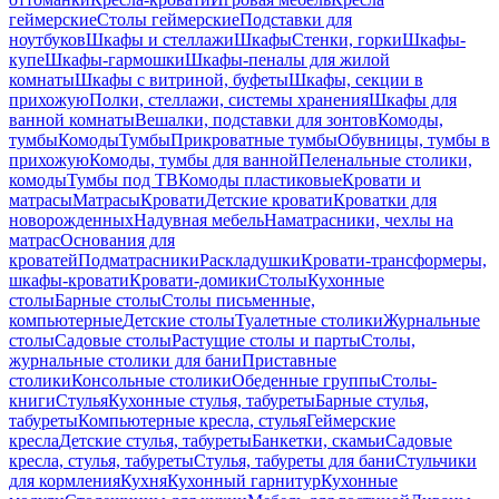
геймерские
Столы геймерские
Подставки для
ноутбуков
Шкафы и стеллажи
Шкафы
Стенки, горки
Шкафы-
купе
Шкафы-гармошки
Шкафы-пеналы для жилой
комнаты
Шкафы с витриной, буфеты
Шкафы, секции в
прихожую
Полки, стеллажи, системы хранения
Шкафы для
ванной комнаты
Вешалки, подставки для зонтов
Комоды,
тумбы
Комоды
Тумбы
Прикроватные тумбы
Обувницы, тумбы в
прихожую
Комоды, тумбы для ванной
Пеленальные столики,
комоды
Тумбы под ТВ
Комоды пластиковые
Кровати и
матрасы
Матрасы
Кровати
Детские кровати
Кроватки для
новорожденных
Надувная мебель
Наматрасники, чехлы на
матрас
Основания для
кроватей
Подматрасники
Раскладушки
Кровати-трансформеры,
шкафы-кровати
Кровати-домики
Столы
Кухонные
столы
Барные столы
Столы письменные,
компьютерные
Детские столы
Туалетные столики
Журнальные
столы
Садовые столы
Растущие столы и парты
Столы,
журнальные столики для бани
Приставные
столики
Консольные столики
Обеденные группы
Столы-
книги
Стулья
Кухонные стулья, табуреты
Барные стулья,
табуреты
Компьютерные кресла, стулья
Геймерские
кресла
Детские стулья, табуреты
Банкетки, скамьи
Садовые
кресла, стулья, табуреты
Стулья, табуреты для бани
Стульчики
для кормления
Кухня
Кухонный гарнитур
Кухонные