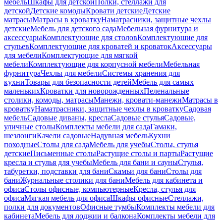
мебель
Шкафы для детской
Полки, стеллажи для
детской
Детские комоды
Кровати детские
Детские
матрасы
Матрасы в кроватку
Наматрасники, защитные чехлы
детские
Мебель для детского сада
Мебельная фурнитура и
аксессуары
Комплектующие для столов
Комплектующие для
стульев
Комплектующие для кроватей и кроваток
Аксессуары
для мебели
Комплектующие для мягкой
мебели
Комплектующие для корпусной мебели
Мебельная
фурнитура
Чехлы для мебели
Системы хранения для
кухни
Товары для безопасности детей
Мебель для самых
маленьких
Кроватки для новорожденных
Пеленальные
столики, комоды, матрасы
Манежи, кровати-манежи
Матрасы в
кроватку
Наматрасники, защитные чехлы в кроватку
Садовая
мебель
Садовые диваны, кресла
Садовые стулья
Садовые,
уличные столы
Комплекты мебели для сада
Гамаки,
шезлонги
Качели садовые
Надувная мебель
Кухни
походные
Столы для сада
Мебель для учебы
Столы, стулья
детские
Письменные столы
Растущие столы и парты
Растущие
кресла и стулья для учебы
Мебель для бани и сауны
Стулья,
табуретки, подставки для бани
Скамьи для бани
Столы для
бани
Журнальные столики для бани
Мебель для кабинета и
офиса
Столы офисные, компьютерные
Кресла, стулья для
офиса
Мягкая мебель для офиса
Шкафы офисные
Стеллажи,
полки для документов
Офисные тумбы
Комплекты мебели для
кабинета
Мебель для лоджии и балкона
Комплекты мебели для