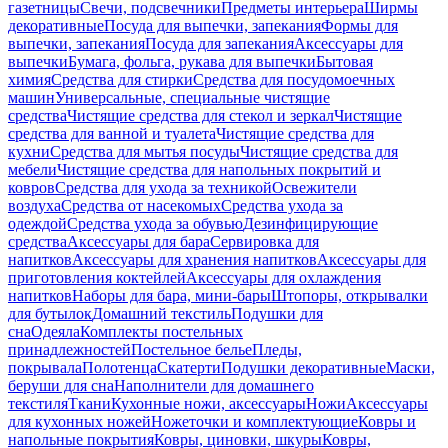
газетницы
Свечи, подсвечники
Предметы интерьера
Ширмы
декоративные
Посуда для выпечки, запекания
Формы для
выпечки, запекания
Посуда для запекания
Аксессуары для
выпечки
Бумага, фольга, рукава для выпечки
Бытовая
химия
Средства для стирки
Средства для посудомоечных
машин
Универсальные, специальные чистящие
средства
Чистящие средства для стекол и зеркал
Чистящие
средства для ванной и туалета
Чистящие средства для
кухни
Средства для мытья посуды
Чистящие средства для
мебели
Чистящие средства для напольных покрытий и
ковров
Средства для ухода за техникой
Освежители
воздуха
Средства от насекомых
Средства ухода за
одеждой
Средства ухода за обувью
Дезинфицирующие
средства
Аксессуары для бара
Сервировка для
напитков
Аксессуары для хранения напитков
Аксессуары для
приготовления коктейлей
Аксессуары для охлаждения
напитков
Наборы для бара, мини-бары
Штопоры, открывалки
для бутылок
Домашний текстиль
Подушки для
сна
Одеяла
Комплекты постельных
принадлежностей
Постельное белье
Пледы,
покрывала
Полотенца
Скатерти
Подушки декоративные
Маски,
беруши для сна
Наполнители для домашнего
текстиля
Ткани
Кухонные ножи, аксессуары
Ножи
Аксессуары
для кухонных ножей
Ножеточки и комплектующие
Ковры и
напольные покрытия
Ковры, циновки, шкуры
Ковры,