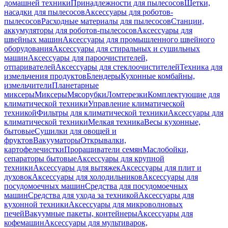
домашней техники
Принадлежности для пылесосов
Щетки,
насадки для пылесосов
Аксессуары для роботов-
пылесосов
Расходные материалы для пылесосов
Станции,
аккумуляторы для роботов-пылесосов
Аксессуары для
швейных машин
Аксессуары для промышленного швейного
оборудования
Аксессуары для стиральных и сушильных
машин
Аксессуары для пароочистителей,
отпаривателей
Аксессуары для стеклоочистителей
Техника для
измельчения продуктов
Блендеры
Кухонные комбайны,
измельчители
Планетарные
миксеры
Миксеры
Мясорубки
Ломтерезки
Комплектующие для
климатической техники
Управление климатической
техникой
Фильтры для климатической техники
Аксессуары для
климатической техники
Мелкая техника
Весы кухонные,
бытовые
Сушилки для овощей и
фруктов
Вакууматоры
Открывалки,
картофелечистки
Проращиватели семян
Маслобойки,
сепараторы бытовые
Аксессуары для крупной
техники
Аксессуары для вытяжек
Аксессуары для плит и
духовок
Аксессуары для холодильников
Аксессуары для
посудомоечных машин
Средства для посудомоечных
машин
Средства для ухода за техникой
Аксессуары для
кухонной техники
Аксессуары для микроволновых
печей
Вакуумные пакеты, контейнеры
Аксессуары для
кофемашин
Аксессуары для мультиварок,