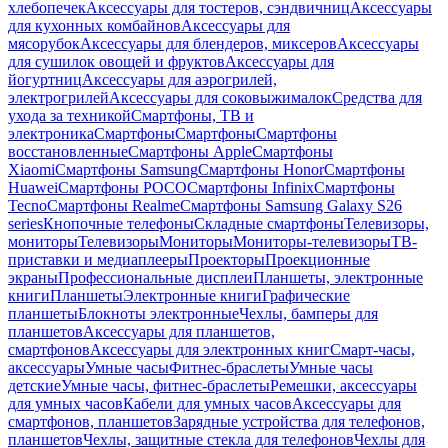
хлебопечек
Аксессуары для тостеров, сэндвичниц
Аксессуары
для кухонных комбайнов
Аксессуары для
мясорубок
Аксессуары для блендеров, миксеров
Аксессуары
для сушилок овощей и фруктов
Аксессуары для
йогуртниц
Аксессуары для аэрогрилей,
электрогрилей
Аксессуары для соковыжималок
Средства для
ухода за техникой
Смартфоны, ТВ и
электроника
Смартфоны
Смартфоны
Смартфоны
восстановленные
Смартфоны Apple
Смартфоны
Xiaomi
Смартфоны Samsung
Смартфоны Honor
Смартфоны
Huawei
Смартфоны POCO
Смартфоны Infinix
Смартфоны
Tecno
Смартфоны Realme
Смартфоны Samsung Galaxy S26
series
Кнопочные телефоны
Складные смартфоны
Телевизоры,
мониторы
Телевизоры
Мониторы
Мониторы-телевизоры
ТВ-
приставки и медиаплееры
Проекторы
Проекционные
экраны
Профессиональные дисплеи
Планшеты, электронные
книги
Планшеты
Электронные книги
Графические
планшеты
Блокноты электронные
Чехлы, бамперы для
планшетов
Аксессуары для планшетов,
смартфонов
Аксессуары для электронных книг
Смарт-часы,
аксессуары
Умные часы
Фитнес-браслеты
Умные часы
детские
Умные часы, фитнес-браслеты
Ремешки, аксессуары
для умных часов
Кабели для умных часов
Аксессуары для
смартфонов, планшетов
Зарядные устройства для телефонов,
планшетов
Чехлы, защитные стекла для телефонов
Чехлы для