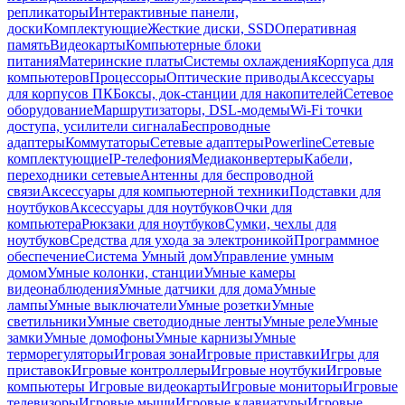
репликаторы
Интерактивные панели,
доски
Комплектующие
Жесткие диски, SSD
Оперативная
память
Видеокарты
Компьютерные блоки
питания
Материнские платы
Системы охлаждения
Корпуса для
компьютеров
Процессоры
Оптические приводы
Аксессуары
для корпусов ПК
Боксы, док-станции для накопителей
Сетевое
оборудование
Маршрутизаторы, DSL-модемы
Wi-Fi точки
доступа, усилители сигнала
Беспроводные
адаптеры
Коммутаторы
Сетевые адаптеры
Powerline
Сетевые
комплектующие
IP-телефония
Медиаконвертеры
Кабели,
переходники сетевые
Антенны для беспроводной
связи
Аксессуары для компьютерной техники
Подставки для
ноутбуков
Аксессуары для ноутбуков
Очки для
компьютера
Рюкзаки для ноутбуков
Сумки, чехлы для
ноутбуков
Средства для ухода за электроникой
Программное
обеспечение
Система Умный дом
Управление умным
домом
Умные колонки, станции
Умные камеры
видеонаблюдения
Умные датчики для дома
Умные
лампы
Умные выключатели
Умные розетки
Умные
светильники
Умные светодиодные ленты
Умные реле
Умные
замки
Умные домофоны
Умные карнизы
Умные
терморегуляторы
Игровая зона
Игровые приставки
Игры для
приставок
Игровые контроллеры
Игровые ноутбуки
Игровые
компьютеры
Игровые видеокарты
Игровые мониторы
Игровые
телевизоры
Игровые мыши
Игровые клавиатуры
Игровые