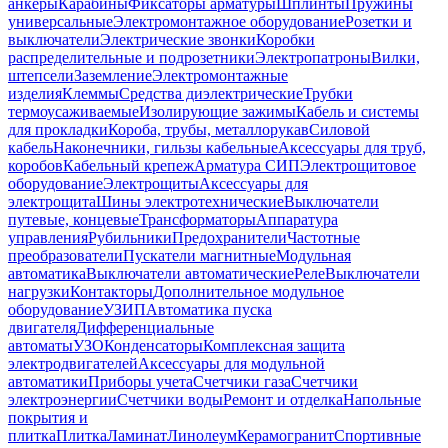
анкеры
Карабины
Фиксаторы арматуры
Шплинты
Пружины
универсальные
Электромонтажное оборудование
Розетки и
выключатели
Электрические звонки
Коробки
распределительные и подрозетники
Электропатроны
Вилки,
штепсели
Заземление
Электромонтажные
изделия
Клеммы
Средства диэлектрические
Трубки
термоусаживаемые
Изолирующие зажимы
Кабель и системы
для прокладки
Короба, трубы, металлорукав
Силовой
кабель
Наконечники, гильзы кабельные
Аксессуары для труб,
коробов
Кабельный крепеж
Арматура СИП
Электрощитовое
оборудование
Электрощиты
Аксессуары для
электрощита
Шины электротехнические
Выключатели
путевые, концевые
Трансформаторы
Аппаратура
управления
Рубильники
Предохранители
Частотные
преобразователи
Пускатели магнитные
Модульная
автоматика
Выключатели автоматические
Реле
Выключатели
нагрузки
Контакторы
Дополнительное модульное
оборудование
УЗИП
Автоматика пуска
двигателя
Дифференциальные
автоматы
УЗО
Конденсаторы
Комплексная защита
электродвигателей
Аксессуары для модульной
автоматики
Приборы учета
Счетчики газа
Счетчики
электроэнергии
Счетчики воды
Ремонт и отделка
Напольные
покрытия и
плитка
Плитка
Ламинат
Линолеум
Керамогранит
Спортивные