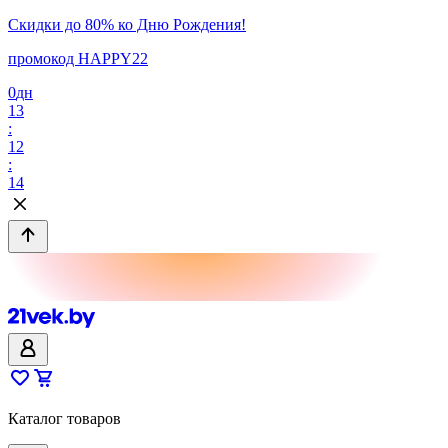
Скидки до 80% ко Дню Рождения!
промокод HAPPY22
0
дн
13
:
12
:
14
Каталог товаров