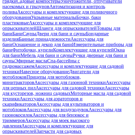
грядки
Садовые компостеры
Уничтожители, отпугиватели
насекомых и грызунов
Автоматизация и контроль
полива
Аксессуары и комплектующие для поливочного
оборудования
Укрывные материалы
Бочки, баки
пластиковые
Аксессуары и комплектующие для
опрыскивателей
Шланги для опрыскивателей
Товары для
бани
Бани
Сауны
Двери для бани и сауны
Бондарные
изделия
Банные принадлежности
Аксессуары для
бани
Оснащение и декор для бани
Измерительные приборы для
бани
Фитобочки, купели
Комплектующие для купелей
Окна
для бани
Мебель для бани и сауны
Ручки дверные для бани и
сауны
Эфирные масла
Спа-бассейны с
гидромассажем
Аксессуары и комплектующие для садовой
техники
Навесное оборудование
Двигатели для
мотоблоков
Прицепы для мотоблоков,
минитракторов
Аксессуары для газонной техники
Аксессуары
для цепных пил
Аксессуары для садовой техники
Аксессуары
для кусторезов, ножниц садовых
Моторные масла для садовой
техники
Аксессуары для аэратоторов и
скарификаторов
Аксессуары для культиваторов и
мотоблоков
Аксессуары для воздуходувок
Аксессуары для
газонокосилок
Аксессуары для бензокос и
триммеров
Аксессуары для моек высокого
давления
Аксессуары и комплектующие для
опрыскивателей
Запчасти для садовых