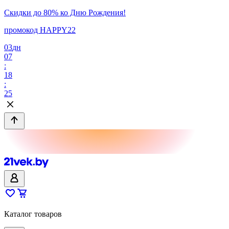
Скидки до 80% ко Дню Рождения!
промокод HAPPY22
03
дн
07
:
18
:
25
Каталог товаров