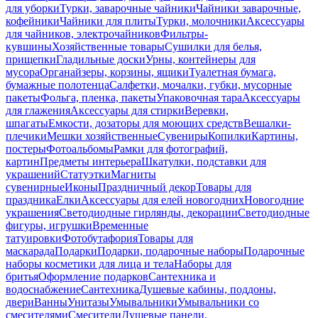
для уборки
Турки, заварочные чайники
Чайники заварочные,
кофейники
Чайники для плиты
Турки, молочники
Аксессуары
для чайников, электрочайников
Фильтры-
кувшины
Хозяйственные товары
Сушилки для белья,
прищепки
Гладильные доски
Урны, контейнеры для
мусора
Органайзеры, корзины, ящики
Туалетная бумага,
бумажные полотенца
Салфетки, мочалки, губки, мусорные
пакеты
Фольга, пленка, пакеты
Упаковочная тара
Аксессуары
для глажения
Аксессуары для стирки
Веревки,
шпагаты
Емкости, дозаторы для моющих средств
Вешалки-
плечики
Мешки хозяйственные
Сувениры
Копилки
Картины,
постеры
Фотоальбомы
Рамки для фотографий,
картин
Предметы интерьера
Шкатулки, подставки для
украшений
Статуэтки
Магниты
сувенирные
Иконы
Праздничный декор
Товары для
праздника
Елки
Аксессуары для елей новогодних
Новогодние
украшения
Светодиодные гирлянды, декорации
Светодиодные
фигуры, игрушки
Временные
татуировки
Фотобутафория
Товары для
маскарада
Подарки
Подарки, подарочные наборы
Подарочные
наборы косметики для лица и тела
Наборы для
бритья
Оформление подарков
Сантехника и
водоснабжение
Сантехника
Душевые кабины, поддоны,
двери
Ванны
Унитазы
Умывальники
Умывальники со
смесителями
Смесители
Душевые панели,