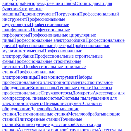
вибраторы
Бензорезы, резчики швов
Стойки, дрели для
бурения
Затирочные
машины
Гидроинструмент
Погрузчики
Профессиональный
инструмент
Профессиональные
шуруповерты
Профессиональные
шлифмашины
Профессиональные
перфораторы
Профессиональные циркулярные
пилы
Профессиональные электролобзики
Профессиональные
дрели
Профессиональные фрезеры
Профессиональные
мультиинструменты
Профессиональные
электрорубанки
Профессиональные строительные
фены
Профессиональные строительные
пистолеты
Профессиональные точильные
станки
Профессиональные
электроножницы
Пневмоинструмент
Наборы
профессионального электроинструмента
Строительное
оборудование
Компрессоры
Тепловые пушки
Пылесосы
профессиональные
Стружкоотсосы
Домкраты
Аксессуары для
компрессоров, пневмосистем
Системы пылеудаления для
электроинструмента
Пневмоинструмент
Станки и
оборудование
Деревообрабатывающие
станки
Ленточнопильные станки
Металлообрабатывающие
станки
Плиткорезные станки
Точильные
станки
Комплектующие для станков
Оснастка для
станков
Аксессуары для станков
Стружкоотсосы
Аксессуары