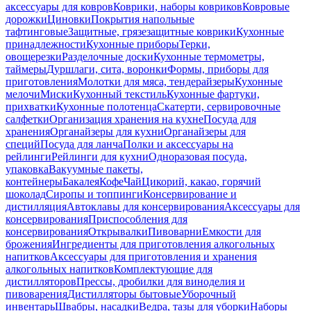
аксессуары для ковров
Коврики, наборы ковриков
Ковровые
дорожки
Циновки
Покрытия напольные
тафтинговые
Защитные, грязезащитные коврики
Кухонные
принадлежности
Кухонные приборы
Терки,
овощерезки
Разделочные доски
Кухонные термометры,
таймеры
Дуршлаги, сита, воронки
Формы, приборы для
приготовления
Молотки для мяса, тендерайзеры
Кухонные
мелочи
Миски
Кухонный текстиль
Кухонные фартуки,
прихватки
Кухонные полотенца
Скатерти, сервировочные
салфетки
Организация хранения на кухне
Посуда для
хранения
Органайзеры для кухни
Органайзеры для
специй
Посуда для ланча
Полки и аксессуары на
рейлинги
Рейлинги для кухни
Одноразовая посуда,
упаковка
Вакуумные пакеты,
контейнеры
Бакалея
Кофе
Чай
Цикорий, какао, горячий
шоколад
Сиропы и топпинги
Консервирование и
дистилляция
Автоклавы для консервирования
Аксессуары для
консервирования
Приспособления для
консервирования
Открывалки
Пивоварни
Емкости для
брожения
Ингредиенты для приготовления алкогольных
напитков
Аксессуары для приготовления и хранения
алкогольных напитков
Комплектующие для
дистилляторов
Прессы, дробилки для виноделия и
пивоварения
Дистилляторы бытовые
Уборочный
инвентарь
Швабры, насадки
Ведра, тазы для уборки
Наборы