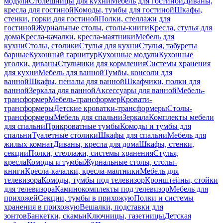
модули
Столешницы для кухни
Мебель для гостиной
Диваны,
кресла для гостиной
Комоды, тумбы для гостиной
Шкафы,
стенки, горки для гостиной
Полки, стеллажи для
гостиной
Журнальные столы, столы-книги
Кресла, стулья для
дома
Кресла-качалки, кресла-маятники
Мебель для
кухни
Столы, столики
Стулья для кухни
Стулья, табуреты
барные
Кухонный гарнитур
Кухонные модули
Кухонные
уголки, диваны
Стульчики для кормления
Системы хранения
для кухни
Мебель для ванной
Тумбы, консоли для
ванной
Шкафы, пеналы для ванной
Шкафчики, полки для
ванной
Зеркала для ванной
Аксессуары для ванной
Мебель-
трансформер
Мебель-трансформер
Кровати-
трансформеры
Детские кроватки-трансформеры
Столы-
трансформеры
Мебель для спальни
Зеркала
Комплекты мебели
для спальни
Прикроватные тумбы
Комоды и тумбы для
спальни
Туалетные столики
Шкафы для спальни
Мебель для
жилых комнат
Диваны, кресла для дома
Шкафы, стенки,
секции
Полки, стеллажи, системы хранения
Стулья,
кресла
Комоды и тумбы
Журнальные столы, столы-
книги
Кресла-качалки, кресла-маятники
Мебель для
телевизора
Комоды, тумбы под телевизор
Кронштейны, стойки
для телевизора
Каминокомплекты под телевизор
Мебель для
прихожей
Секции, тумбы в прихожую
Полки и системы
хранения в прихожую
Вешалки, подставки для
зонтов
Банкетки, скамьи
Ключницы, газетницы
Детская