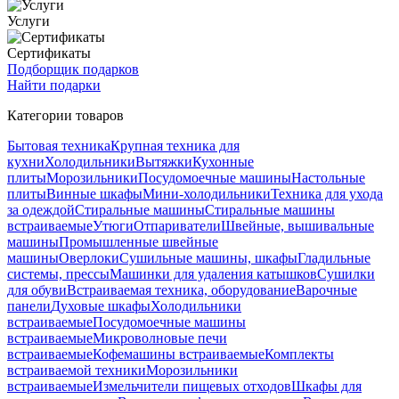
Услуги
Сертификаты
Подборщик подарков
Найти подарки
Категории товаров
Бытовая техника
Крупная техника для
кухни
Холодильники
Вытяжки
Кухонные
плиты
Морозильники
Посудомоечные машины
Настольные
плиты
Винные шкафы
Мини-холодильники
Техника для ухода
за одеждой
Стиральные машины
Стиральные машины
встраиваемые
Утюги
Отпариватели
Швейные, вышивальные
машины
Промышленные швейные
машины
Оверлоки
Сушильные машины, шкафы
Гладильные
системы, прессы
Машинки для удаления катышков
Сушилки
для обуви
Встраиваемая техника, оборудование
Варочные
панели
Духовые шкафы
Холодильники
встраиваемые
Посудомоечные машины
встраиваемые
Микроволновые печи
встраиваемые
Кофемашины встраиваемые
Комплекты
встраиваемой техники
Морозильники
встраиваемые
Измельчители пищевых отходов
Шкафы для