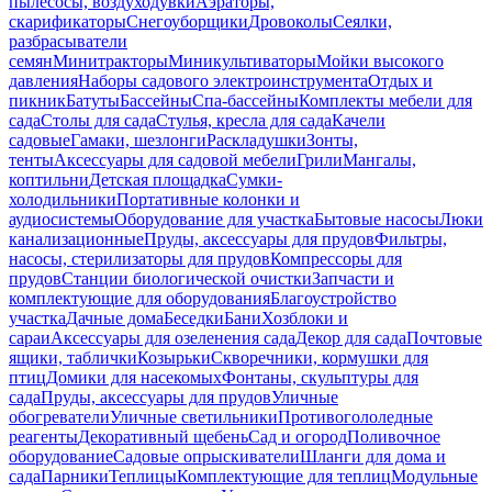
пылесосы, воздуходувки
Аэраторы,
скарификаторы
Снегоуборщики
Дровоколы
Сеялки,
разбрасыватели
семян
Минитракторы
Миникультиваторы
Мойки высокого
давления
Наборы садового электроинструмента
Отдых и
пикник
Батуты
Бассейны
Спа-бассейны
Комплекты мебели для
сада
Столы для сада
Стулья, кресла для сада
Качели
садовые
Гамаки, шезлонги
Раскладушки
Зонты,
тенты
Аксессуары для садовой мебели
Грили
Мангалы,
коптильни
Детская площадка
Сумки-
холодильники
Портативные колонки и
аудиосистемы
Оборудование для участка
Бытовые насосы
Люки
канализационные
Пруды, аксессуары для прудов
Фильтры,
насосы, стерилизаторы для прудов
Компрессоры для
прудов
Станции биологической очистки
Запчасти и
комплектующие для оборудования
Благоустройство
участка
Дачные дома
Беседки
Бани
Хозблоки и
сараи
Аксессуары для озеленения сада
Декор для сада
Почтовые
ящики, таблички
Козырьки
Скворечники, кормушки для
птиц
Домики для насекомых
Фонтаны, скульптуры для
сада
Пруды, аксессуары для прудов
Уличные
обогреватели
Уличные светильники
Противогололедные
реагенты
Декоративный щебень
Сад и огород
Поливочное
оборудование
Садовые опрыскиватели
Шланги для дома и
сада
Парники
Теплицы
Комплектующие для теплиц
Модульные