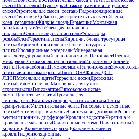
смеси
Шпатлевки
Штукатурки
Стяжки, самонивелирующие
смеси
Строительные смеси, составы
Гидроизоляционные
смеси
Грунтовки
Добавки для строительных смесей
Пены,
клеи, герметики
Жидкие гвозди
Герметики
Монтажная
пена
Клеи для обоев
Клеи для напольных
покрытий
Очистители, растворители
Фиксаторы
резьбы
Клеи
Герметики, пены
Кирпичи, блоки, тротуарная
плитка
Кирпичи
Строительные блоки
Тротуарная
плитка
Изоляционные материалы
Минеральная
вата
Экструдированный пенополистирол
Пенопласт
Пленки,
мембраны
Отражающая теплоизоляция
Гидроизоляционные
ленты
Поликарбонат
Шумоизоляция
Теплоизоляция
Звукоизоляц
плитные и пиломатериалы
Плиты OSB
Фанера
ДСП,
ЛДСП
Мебельные щиты
Террасные доски
Древесные
плиты
Пиломатериалы
Материалы для сухого
строительства
Гипсокартон
Гипсоволокнистые
листы
Цементные плиты
Профили для
гипсокартона
Комплектующие для гипсокартона
Ленты
армирующие
Уплотнительные ленты
Гипсовые и цементные
плиты
Вентиляторы вытяжные
Системы воздуховодов
Решетки
вентиляционные, диффузоры
Кровля и водосток
Черепица и
кровельные материалы
Водосточные системы
Поверхностный
водоотвод
Кровельные софиты
Доборные элементы
кровли
Гидроизоляционные