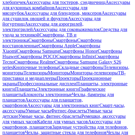
хлебопечек
Аксессуары для тостеров, сэндвичниц
Аксессуары
для кухонных комбайнов
Аксессуары для
мясорубок
Аксессуары для блендеров, миксеров
Аксессуары
для сушилок овощей и фруктов
Аксессуары для
йогуртниц
Аксессуары для аэрогрилей,
электрогрилей
Аксессуары для соковыжималок
Средства для
ухода за техникой
Смартфоны, ТВ и
электроника
Смартфоны
Смартфоны
Смартфоны
восстановленные
Смартфоны Apple
Смартфоны
Xiaomi
Смартфоны Samsung
Смартфоны Honor
Смартфоны
Huawei
Смартфоны POCO
Смартфоны Infinix
Смартфоны
Tecno
Смартфоны Realme
Смартфоны Samsung Galaxy S26
series
Кнопочные телефоны
Складные смартфоны
Телевизоры,
мониторы
Телевизоры
Мониторы
Мониторы-телевизоры
ТВ-
приставки и медиаплееры
Проекторы
Проекционные
экраны
Профессиональные дисплеи
Планшеты, электронные
книги
Планшеты
Электронные книги
Графические
планшеты
Блокноты электронные
Чехлы, бамперы для
планшетов
Аксессуары для планшетов,
смартфонов
Аксессуары для электронных книг
Смарт-часы,
аксессуары
Умные часы
Фитнес-браслеты
Умные часы
детские
Умные часы, фитнес-браслеты
Ремешки, аксессуары
для умных часов
Кабели для умных часов
Аксессуары для
смартфонов, планшетов
Зарядные устройства для телефонов,
планшетов
Чехлы, защитные стекла для телефонов
Чехлы для