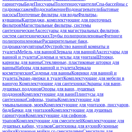
гарнитуры
Биде
Писсуары
Полотенцесушители
Спа-бассейны с
гидромассажем
Водоснабжение
Водонагреватели
Бытовые
насосы
Проточные фильтры для воды
Фильтры-
кувшины
Картриджи, комплектующие для проточных
фильтров
Магистральные фильтры, системы
сантехнические
Аксессуары для магистральных фильтров,
систем сантехнических
Трубы полипропиленовые
Фитинги
полипропиленовые
Расширительные баки,
гидроаккумуляторы
Обустройство ванной комнаты и
туалета
Мебель для ванной
Зеркала для ванной
Аксессуары для
ванной и туалета
Сиденья и чехлы для унитаза
Шторки,
карнизы для ванны
Стеклянные, пластиковые шторки для
ванны
Наборы для ванной и туалета
Зеркала
косметические
Сиденья для ванны
Коврики для ванной и
туалета
Экран-дверки в туалет
Комплектующие для мебели в
ванную
Комплектующие для сантехники
Экраны для ванн,
душевых поддонов
Опоры для ванн, душевых
поддонов
Комплектующие для ванн
Плинтусы для
сантехники
Сифоны, трапы
Комплектующие для
умывальников, моек
Комплектующие для унитазов, писсуаров,
биде
Бачки для унитазов
Комплектующие для душевых
гарнитуров
Комплектующие для сифонов,
трапов
Комплектующие для смесителей
Комплектующие для
душевых кабин, уголков
Сантехника для кухни
Кухонные
мойки
Кухонные мойки со смесителями
Смесители для