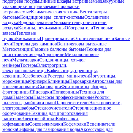
подогрева посуды
Винные шкафы встраиваемые
Вакуумные
упаковщики встраиваемые
Пароварки
встраиваемые
Климатическая техника
Вентиляторы
бытовые
Кондиционеры, сплит-системы
Охладители
воздуха
Водонагреватели
Увлажнители, очистители
воздуха
Камины, печи-камины
Обогреватели
Тепловые
завесы
Тепловые
пушки
Биокамины
Проветриватели
Отопительные печи
Банные
печи
Порталы для каминов
Вентиляторы вытяжные
Метеостанции
Газовые баллоны бытовые
Техника для
приготовления еды
Аэрогрили
Микроволновые
печи
Мультиварки
Сэндвичницы, хот-дог
мейкеры
Тостеры
Электрогрили,
электрошашлычницы
Вафельницы, орешницы,
кексницы
Хлебопечки
Ростеры, мини-печи
Йогуртницы,
мороженицы
Фризеры
Блинницы
Пароварки
Автоклавы для
консервирования
Сыроварни
Фритюрницы, фондю-
фритюрницы
Яйцеварки
Попкорницы
Техника для
дома
Пылесосы
Пылесосы профессиональные
Роботы-
пылесосы, мойщики окон
Пароочистители
Электровеники,
электрошвабры
Стеклоочистители
Стерилизационное
оборудование
Техника для приготовления
напитков
Электрочайники
Кофеварки,
кофемашины
Соковыжималки
Кофемолки
Вспениватели
молока
Сифоны для газирования воды
Аксессуары для