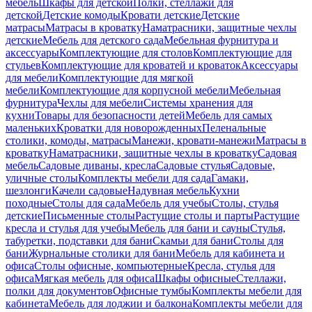
мебель
Шкафы для детской
Полки, стеллажи для
детской
Детские комоды
Кровати детские
Детские
матрасы
Матрасы в кроватку
Наматрасники, защитные чехлы
детские
Мебель для детского сада
Мебельная фурнитура и
аксессуары
Комплектующие для столов
Комплектующие для
стульев
Комплектующие для кроватей и кроваток
Аксессуары
для мебели
Комплектующие для мягкой
мебели
Комплектующие для корпусной мебели
Мебельная
фурнитура
Чехлы для мебели
Системы хранения для
кухни
Товары для безопасности детей
Мебель для самых
маленьких
Кроватки для новорожденных
Пеленальные
столики, комоды, матрасы
Манежи, кровати-манежи
Матрасы в
кроватку
Наматрасники, защитные чехлы в кроватку
Садовая
мебель
Садовые диваны, кресла
Садовые стулья
Садовые,
уличные столы
Комплекты мебели для сада
Гамаки,
шезлонги
Качели садовые
Надувная мебель
Кухни
походные
Столы для сада
Мебель для учебы
Столы, стулья
детские
Письменные столы
Растущие столы и парты
Растущие
кресла и стулья для учебы
Мебель для бани и сауны
Стулья,
табуретки, подставки для бани
Скамьи для бани
Столы для
бани
Журнальные столики для бани
Мебель для кабинета и
офиса
Столы офисные, компьютерные
Кресла, стулья для
офиса
Мягкая мебель для офиса
Шкафы офисные
Стеллажи,
полки для документов
Офисные тумбы
Комплекты мебели для
кабинета
Мебель для лоджии и балкона
Комплекты мебели для