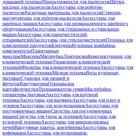
домашней техники
Принадлежности для пылесосов
Щетки,
насадки для пылесосов
Аксессуары для роботов-
пылесосов
Расходные материалы для пылесосов
Станции,
аккумуляторы для роботов-пылесосов
Аксессуары для
швейных машин
Аксессуары для промышленного швейного
оборудования
Аксессуары для стиральных и сушильных
машин
Аксессуары для пароочистителей,
отпаривателей
Аксессуары для стеклоочистителей
Техника для
измельчения продуктов
Блендеры
Кухонные комбайны,
измельчители
Планетарные
миксеры
Миксеры
Мясорубки
Ломтерезки
Комплектующие для
климатической техники
Управление климатической
техникой
Фильтры для климатической техники
Аксессуары для
климатической техники
Мелкая техника
Весы кухонные,
бытовые
Сушилки для овощей и
фруктов
Вакууматоры
Открывалки,
картофелечистки
Проращиватели семян
Маслобойки,
сепараторы бытовые
Аксессуары для крупной
техники
Аксессуары для вытяжек
Аксессуары для плит и
духовок
Аксессуары для холодильников
Аксессуары для
посудомоечных машин
Средства для посудомоечных
машин
Средства для ухода за техникой
Аксессуары для
кухонной техники
Аксессуары для микроволновых
печей
Вакуумные пакеты, контейнеры
Аксессуары для
кофемашин
Аксессуары для мультиварок,