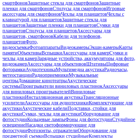
смартфонов
Защитные стекла для смартфонов
Защитные
пленки для смартфонов
Стилусы для смартфонов
Игровые
аксессуары для смартфонов
Чехлы для планшетов
Чехлы с
клавиатурой для планшетов
Защитные стекла для
планшетов
Защитные пленки для планшетов
Сумки для
планшетов
Стилусы для планшетов
Аксессуары для
планшетов, смартфонов
Кабели для телефонов,
планшетов
Фото,
видеосъемка
Фотоаппараты
Видеокамеры
Экшн-камеры
Карты
памяти
Объективы
Вспышки
Аксессуары для камер
Сумки и
чехлы для камер
Зарядные устройства, аккумуляторы для фото,
видеокамер
Аксессуары для объективов
Штативы
Цифровые
фоторамки
Аудиотехника
Мультимедиа акустика
Радиочасы,
метеостанции
Радиоприемники
Музыкальные
центры
Домашние кинотеатры
Акустические
системы
Проигрыватели виниловых пластинок
Аксессуары
для виниловых проигрывателей
Виниловые
пластинки
Инсталляционная акустика
Трансляционные
усилители
Аксессуары для аудиотехники
Комплектующие для
акустики
Акустические кабели
Подставки, стойки для
акустики
Сумки, чехлы для акустики
Оборудование для
фотостудии
Кольцевые лампы
Фоны для фотостудии
Студийное
освещение
Насадки светоформирующие для
фотостудии
Фотозонты, отражатели
Оборудование для
предметной съемки
Вспышки студийные
Комплекты