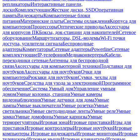
репликаторы
Интерактивные панели,
доски
Комплектующие
Жесткие диски, SSD
Оперативная
память
Видеокарты
Компьютерные блоки
питания
Материнские платы
Системы охлаждения
Корпуса для
компьютеров
Процессоры
Оптические приводы
Аксессуары
для корпусов ПК
Боксы, док-станции для накопителей
Сетевое
оборудование
Маршрутизаторы, DSL-модемы
Wi-Fi точки
доступа, усилители сигнала
Беспроводные
адаптеры
Коммутаторы
Сетевые адаптеры
Powerline
Сетевые
комплектующие
IP-телефония
Медиаконвертеры
Кабели,
переходники сетевые
Антенны для беспроводной
связи
Аксессуары для компьютерной техники
Подставки для
ноутбуков
Аксессуары для ноутбуков
Очки для
компьютера
Рюкзаки для ноутбуков
Сумки, чехлы для
ноутбуков
Средства для ухода за электроникой
Программное
обеспечение
Система Умный дом
Управление умным
домом
Умные колонки, станции
Умные камеры
видеонаблюдения
Умные датчики для дома
Умные
лампы
Умные выключатели
Умные розетки
Умные
светильники
Умные светодиодные ленты
Умные реле
Умные
замки
Умные домофоны
Умные карнизы
Умные
терморегуляторы
Игровая зона
Игровые приставки
Игры для
приставок
Игровые контроллеры
Игровые ноутбуки
Игровые
компьютеры
Игровые видеокарты
Игровые мониторы
Игровые
телевизоры
Игровые мыши
Игровые клавиатуры
Игровые