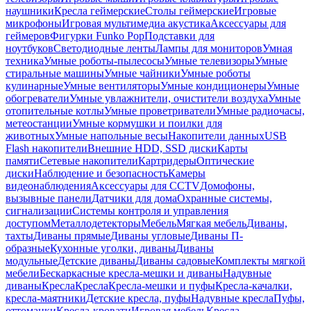
наушники
Кресла геймерские
Столы геймерские
Игровые
микрофоны
Игровая мультимедиа акустика
Аксессуары для
геймеров
Фигурки Funko Pop
Подставки для
ноутбуков
Светодиодные ленты
Лампы для мониторов
Умная
техника
Умные роботы-пылесосы
Умные телевизоры
Умные
стиральные машины
Умные чайники
Умные роботы
кулинарные
Умные вентиляторы
Умные кондиционеры
Умные
обогреватели
Умные увлажнители, очистители воздуха
Умные
отопительные котлы
Умные проветриватели
Умные радиочасы,
метеостанции
Умные кормушки и поилки для
животных
Умные напольные весы
Накопители данных
USB
Flash накопители
Внешние HDD, SSD диски
Карты
памяти
Сетевые накопители
Картридеры
Оптические
диски
Наблюдение и безопасность
Камеры
видеонаблюдения
Аксессуары для CCTV
Домофоны,
вызывные панели
Датчики для дома
Охранные системы,
сигнализации
Системы контроля и управления
доступом
Металлодетекторы
Мебель
Мягкая мебель
Диваны,
тахты
Диваны прямые
Диваны угловые
Диваны П-
образные
Кухонные уголки, диваны
Диваны
модульные
Детские диваны
Диваны садовые
Комплекты мягкой
мебели
Бескаркасные кресла-мешки и диваны
Надувные
диваны
Кресла
Кресла
Кресла-мешки и пуфы
Кресла-качалки,
кресла-маятники
Детские кресла, пуфы
Надувные кресла
Пуфы,
оттоманки
Кресла-кровати
Игровая мебель
Кресла