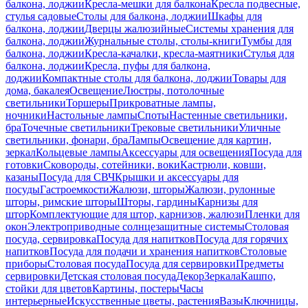
балкона, лоджии
Кресла-мешки для балкона
Кресла подвесные,
стулья садовые
Столы для балкона, лоджии
Шкафы для
балкона, лоджии
Дверцы жалюзийные
Системы хранения для
балкона, лоджии
Журнальные столы, столы-книги
Тумбы для
балкона, лоджии
Кресла-качалки, кресла-маятники
Стулья для
балкона, лоджии
Кресла, пуфы для балкона,
лоджии
Компактные столы для балкона, лоджии
Товары для
дома, бакалея
Освещение
Люстры, потолочные
светильники
Торшеры
Прикроватные лампы,
ночники
Настольные лампы
Споты
Настенные светильники,
бра
Точечные светильники
Трековые светильники
Уличные
светильники, фонари, бра
Лампы
Освещение для картин,
зеркал
Кольцевые лампы
Аксессуары для освещения
Посуда для
готовки
Сковороды, сотейники, воки
Кастрюли, ковши,
казаны
Посуда для СВЧ
Крышки и аксессуары для
посуды
Гастроемкости
Жалюзи, шторы
Жалюзи, рулонные
шторы, римские шторы
Шторы, гардины
Карнизы для
штор
Комплектующие для штор, карнизов, жалюзи
Пленки для
окон
Электроприводные солнцезащитные системы
Столовая
посуда, сервировка
Посуда для напитков
Посуда для горячих
напитков
Посуда для подачи и хранения напитков
Столовые
приборы
Столовая посуда
Посуда для сервировки
Предметы
сервировки
Детская столовая посуда
Декор
Зеркала
Кашпо,
стойки для цветов
Картины, постеры
Часы
интерьерные
Искусственные цветы, растения
Вазы
Ключницы,