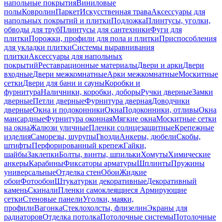
напольные покрытия
Виниловые
полы
Ковролин
Паркет
Искусственная трава
Аксессуары для
напольных покрытий и плитки
Подложка
Плинтусы, уголки,
обводы для труб
Плинтусы для сантехники
Фуги для
плитки
Порожки, профили для пола и плитки
Приспособления
для укладки плитки
Системы выравнивания
плитки
Аксессуары для напольных
покрытий
Реставрационные материалы
Двери и арки
Двери
входные
Двери межкомнатные
Арки межкомнатные
Москитные
сетки
Двери для бани и сауны
Коробки и
фурнитура
Наличники, коробки, доборы
Ручки дверные
Замки
дверные
Петли дверные
Фурнитура дверная
Доводчики
дверные
Окна и подоконники
Окна
Подоконники, отливы
Окна
мансардные
Фурнитура оконная
Мягкие окна
Москитные сетки
на окна
Жалюзи уличные
Пленки солнцезащитные
Крепежные
изделия
Саморезы, шурупы
Гвозди
Анкеры, дюбели
Скобы,
штифты
Перфорированный крепеж
Гайки,
шайбы
Заклепки
Болты, винты, шпильки
Хомуты
Химические
анкеры
Карабины
Фиксаторы арматуры
Шплинты
Пружины
универсальные
Отделка стен
Обои
Жидкие
обои
Фотообои
Штукатурки декоративные
Декоративный
камень
Скинали
Пленки самоклеящиеся
Армирующие
сетки
Стеновые панели
Уголки, маяки,
профили
Вагонка
Стеклохолсты, флизелин
Экраны для
радиаторов
Отделка потолка
Потолочные системы
Потолочные