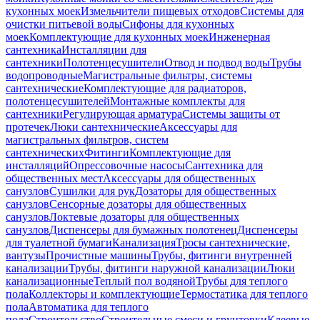
кухонных моек
Измельчители пищевых отходов
Системы для
очистки питьевой воды
Сифоны для кухонных
моек
Комплектующие для кухонных моек
Инженерная
сантехника
Инсталляции для
сантехники
Полотенцесушители
Отвод и подвод воды
Трубы
водопроводные
Магистральные фильтры, системы
сантехнические
Комплектующие для радиаторов,
полотенцесушителей
Монтажные комплекты для
сантехники
Регулирующая арматура
Системы защиты от
протечек
Люки сантехнические
Аксессуары для
магистральных фильтров, систем
сантехнических
Фитинги
Комплектующие для
инсталляций
Опрессовочные насосы
Сантехника для
общественных мест
Аксессуары для общественных
санузлов
Сушилки для рук
Дозаторы для общественных
санузлов
Сенсорные дозаторы для общественных
санузлов
Локтевые дозаторы для общественных
санузлов
Диспенсеры для бумажных полотенец
Диспенсеры
для туалетной бумаги
Канализация
Тросы сантехнические,
вантузы
Прочистные машины
Трубы, фитинги внутренней
канализации
Трубы, фитинги наружной канализации
Люки
канализационные
Теплый пол водяной
Трубы для теплого
пола
Коллекторы и комплектующие
Термостатика для теплого
пола
Автоматика для теплого
пола
Строительство
Строительные смеси и грунтовки
Клеевые