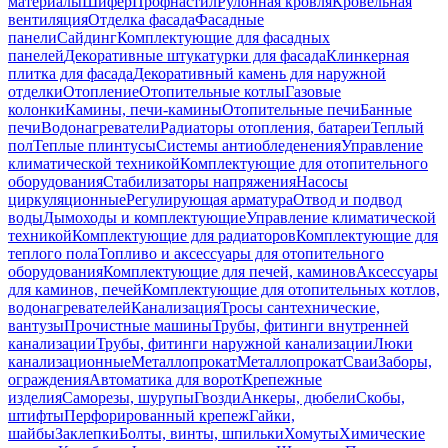
материалы
Шифер
Профнастил
Рулонная кровля
Кровельная
вентиляция
Отделка фасада
Фасадные
панели
Сайдинг
Комплектующие для фасадных
панелей
Декоративные штукатурки для фасада
Клинкерная
плитка для фасада
Декоративный камень для наружной
отделки
Отопление
Отопительные котлы
Газовые
колонки
Камины, печи-камины
Отопительные печи
Банные
печи
Водонагреватели
Радиаторы отопления, батареи
Теплый
пол
Теплые плинтусы
Системы антиобледенения
Управление
климатической техникой
Комплектующие для отопительного
оборудования
Стабилизаторы напряжения
Насосы
циркуляционные
Регулирующая арматура
Отвод и подвод
воды
Дымоходы и комплектующие
Управление климатической
техникой
Комплектующие для радиаторов
Комплектующие для
теплого пола
Топливо и аксессуары для отопительного
оборудования
Комплектующие для печей, каминов
Аксессуары
для каминов, печей
Комплектующие для отопительных котлов,
водонагревателей
Канализация
Тросы сантехнические,
вантузы
Прочистные машины
Трубы, фитинги внутренней
канализации
Трубы, фитинги наружной канализации
Люки
канализационные
Металлопрокат
Металлопрокат
Сваи
Заборы,
ограждения
Автоматика для ворот
Крепежные
изделия
Саморезы, шурупы
Гвозди
Анкеры, дюбели
Скобы,
штифты
Перфорированный крепеж
Гайки,
шайбы
Заклепки
Болты, винты, шпильки
Хомуты
Химические