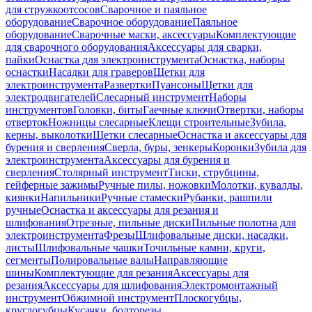
для стружкоотсосов
Сварочное и паяльное
оборудование
Сварочное оборудование
Паяльное
оборудование
Сварочные маски, аксессуары
Комплектующие
для сварочного оборудования
Аксессуары для сварки,
пайки
Оснастка для электроинструмента
Оснастка, наборы
оснастки
Насадки для граверов
Щетки для
электроинструмента
Развертки
Пуансоны
Щетки для
электродвигателей
Слесарный инструмент
Наборы
инструментов
Головки, биты
Гаечные ключи
Отвертки, наборы
отверток
Ножницы слесарные
Клещи строительные
Зубила,
керны, выколотки
Щетки слесарные
Оснастка и аксессуары для
бурения и сверления
Сверла, буры, зенкеры
Коронки
Зубила для
электроинструмента
Аксессуары для бурения и
сверления
Столярный инструмент
Тиски, струбцины,
гейферные зажимы
Ручные пилы, ножовки
Молотки, кувалды,
киянки
Напильники
Ручные стамески
Рубанки, рашпили
ручные
Оснастка и аксессуары для резания и
шлифования
Отрезные, пильные диски
Пильные полотна для
электроинструмента
Фрезы
Шлифовальные диски, насадки,
листы
Шлифовальные чашки
Точильные камни, круги,
сегменты
Полировальные валы
Направляющие
шины
Комплектующие для резания
Аксессуары для
резания
Аксессуары для шлифования
Электромонтажный
инструмент
Обжимной инструмент
Плоскогубцы,
круглогубцы
Кусачки, болторезы,