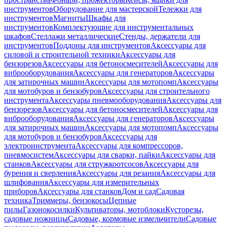
инструментов
Оборудование для мастерской
Тележки для
инструментов
Магниты
Шкафы для
инструментов
Комплектующие для инструментальных
шкафов
Стеллажи металлические
Стенды, держатели для
инструментов
Поддоны для инструментов
Аксессуары для
силовой и строительной техники
Аксессуары для
бензорезов
Аксессуары для бетоносмесителей
Аксессуары для
виброоборудования
Аксессуары для генераторов
Аксессуары
для затирочных машин
Аксессуары для мотопомп
Аксессуары
для мотобуров и бензобуров
Аксессуары для строительного
инструмента
Аксессуары пневмооборудования
Аксессуары для
бензорезов
Аксессуары для бетоносмесителей
Аксессуары для
виброоборудования
Аксессуары для генераторов
Аксессуары
для затирочных машин
Аксессуары для мотопомп
Аксессуары
для мотобуров и бензобуров
Аксессуары для
электроинструмента
Аксессуары для компрессоров,
пневмосистем
Аксессуары для сварки, пайки
Аксессуары для
станков
Аксессуары для стружкоотсосов
Аксессуары для
бурения и сверления
Аксессуары для резания
Аксессуары для
шлифования
Аксессуары для измерительных
приборов
Аксессуары для станков
Дом и сад
Садовая
техника
Триммеры, бензокосы
Цепные
пилы
Газонокосилки
Культиваторы, мотоблоки
Кусторезы,
садовые ножницы
Садовые, кормовые измельчители
Садовые