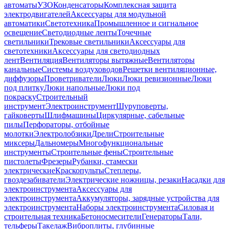
автоматы
УЗО
Конденсаторы
Комплексная защита
электродвигателей
Аксессуары для модульной
автоматики
Светотехника
Промышленное и сигнальное
освещение
Светодиодные ленты
Точечные
светильники
Трековые светильники
Аксессуары для
светотехники
Аксессуары для светодиодных
лент
Вентиляция
Вентиляторы вытяжные
Вентиляторы
канальные
Системы воздуховодов
Решетки вентиляционные,
диффузоры
Проветриватели
Люки
Люки ревизионные
Люки
под плитку
Люки напольные
Люки под
покраску
Строительный
инструмент
Электроинструмент
Шуруповерты,
гайковерты
Шлифмашины
Циркулярные, сабельные
пилы
Перфораторы, отбойные
молотки
Электролобзики
Дрели
Строительные
миксеры
Дальномеры
Многофункциональные
инструменты
Строительные фены
Строительные
пистолеты
Фрезеры
Рубанки, стамески
электрические
Краскопульты
Степлеры,
гвоздезабиватели
Электрические ножницы, резаки
Насадки для
электроинструмента
Аксессуары для
электроинструмента
Аккумуляторы, зарядные устройства для
электроинструмента
Наборы электроинструмента
Силовая и
строительная техника
Бетоносмесители
Генераторы
Тали,
тельферы
Такелаж
Виброплиты, глубинные