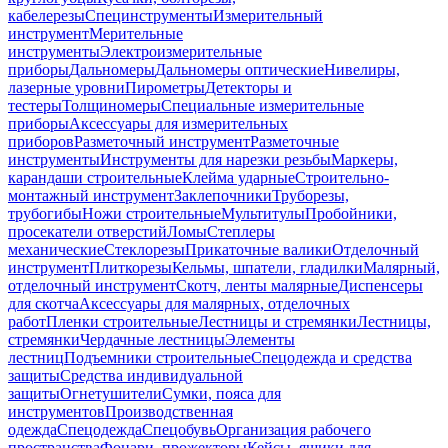
кабелерезы
Специнструменты
Измерительный
инструмент
Мерительные
инструменты
Электроизмерительные
приборы
Дальномеры
Дальномеры оптические
Нивелиры,
лазерные уровни
Пирометры
Детекторы и
тестеры
Толщиномеры
Специальные измерительные
приборы
Аксессуары для измерительных
приборов
Разметочный инструмент
Разметочные
инструменты
Инструменты для нарезки резьбы
Маркеры,
карандаши строительные
Клейма ударные
Строительно-
монтажный инструмент
Заклепочники
Труборезы,
трубогибы
Ножи строительные
Мультитулы
Пробойники,
просекатели отверстий
Ломы
Степлеры
механические
Стеклорезы
Прикаточные валики
Отделочный
инструмент
Плиткорезы
Кельмы, шпатели, гладилки
Малярный,
отделочный инструмент
Скотч, ленты малярные
Диспенсеры
для скотча
Аксессуары для малярных, отделочных
работ
Пленки строительные
Лестницы и стремянки
Лестницы,
стремянки
Чердачные лестницы
Элементы
лестниц
Подъемники строительные
Спецодежда и средства
защиты
Средства индивидуальной
защиты
Огнетушители
Сумки, пояса для
инструментов
Производственная
одежда
Спецодежда
Спецобувь
Организация рабочего
пространства
Фонари, прожекторы
Кейсы, ящики для