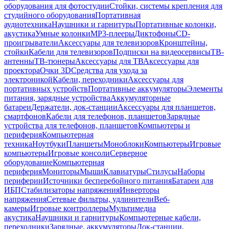
оборудования для фотостудии
Стойки, системы крепления для
студийного оборудования
Портативная
аудиотехника
Наушники и гарнитуры
Портативные колонки,
акустика
Умные колонки
MP3-плееры
Диктофоны
CD-
проигрыватели
Аксессуары для телевизоров
Кронштейны,
стойки
Кабели для телевизоров
Подписки на видеосервисы
ТВ-
антенны
ТВ-тюнеры
Аксессуары для ТВ
Аксессуары для
проектора
Очки 3D
Средства для ухода за
электроникой
Кабели, переходники
Аксессуары для
портативных устройств
Портативные аккумуляторы
Элементы
питания, зарядные устройства
Аккумуляторные
батареи
Держатели, док-станции
Аксессуары для планшетов,
смартфонов
Кабели для телефонов, планшетов
Зарядные
устройства для телефонов, планшетов
Компьютеры и
периферия
Компьютерная
техника
Ноутбуки
Планшеты
Моноблоки
Компьютеры
Игровые
компьютеры
Игровые консоли
Серверное
оборудование
Компьютерная
периферия
Мониторы
Мыши
Клавиатуры
Стилусы
Наборы
периферии
Источники бесперебойного питания
Батареи для
ИБП
Стабилизаторы напряжения
Инверторы
напряжения
Сетевые фильтры, удлинители
Веб-
камеры
Игровые контроллеры
Мультимедиа
акустика
Наушники и гарнитуры
Компьютерные кабели,
переходники
Зарядные, аккумуляторы
Док-станции,