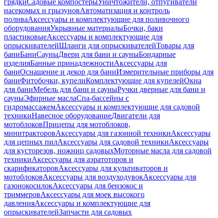
грядки
Садовые компостеры
Уничтожители, отпугиватели
насекомых и грызунов
Автоматизация и контроль
полива
Аксессуары и комплектующие для поливочного
оборудования
Укрывные материалы
Бочки, баки
пластиковые
Аксессуары и комплектующие для
опрыскивателей
Шланги для опрыскивателей
Товары для
бани
Бани
Сауны
Двери для бани и сауны
Бондарные
изделия
Банные принадлежности
Аксессуары для
бани
Оснащение и декор для бани
Измерительные приборы для
бани
Фитобочки, купели
Комплектующие для купелей
Окна
для бани
Мебель для бани и сауны
Ручки дверные для бани и
сауны
Эфирные масла
Спа-бассейны с
гидромассажем
Аксессуары и комплектующие для садовой
техники
Навесное оборудование
Двигатели для
мотоблоков
Прицепы для мотоблоков,
минитракторов
Аксессуары для газонной техники
Аксессуары
для цепных пил
Аксессуары для садовой техники
Аксессуары
для кусторезов, ножниц садовых
Моторные масла для садовой
техники
Аксессуары для аэратоторов и
скарификаторов
Аксессуары для культиваторов и
мотоблоков
Аксессуары для воздуходувок
Аксессуары для
газонокосилок
Аксессуары для бензокос и
триммеров
Аксессуары для моек высокого
давления
Аксессуары и комплектующие для
опрыскивателей
Запчасти для садовых