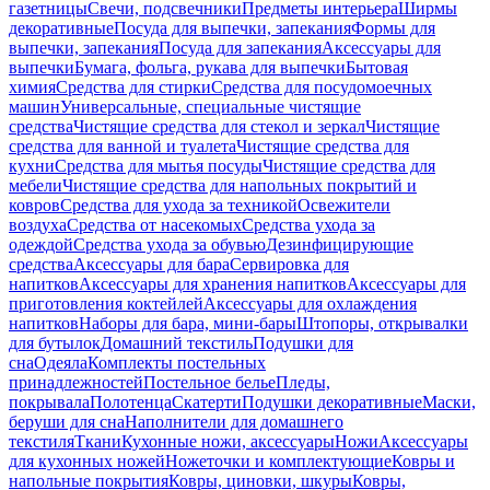
газетницы
Свечи, подсвечники
Предметы интерьера
Ширмы
декоративные
Посуда для выпечки, запекания
Формы для
выпечки, запекания
Посуда для запекания
Аксессуары для
выпечки
Бумага, фольга, рукава для выпечки
Бытовая
химия
Средства для стирки
Средства для посудомоечных
машин
Универсальные, специальные чистящие
средства
Чистящие средства для стекол и зеркал
Чистящие
средства для ванной и туалета
Чистящие средства для
кухни
Средства для мытья посуды
Чистящие средства для
мебели
Чистящие средства для напольных покрытий и
ковров
Средства для ухода за техникой
Освежители
воздуха
Средства от насекомых
Средства ухода за
одеждой
Средства ухода за обувью
Дезинфицирующие
средства
Аксессуары для бара
Сервировка для
напитков
Аксессуары для хранения напитков
Аксессуары для
приготовления коктейлей
Аксессуары для охлаждения
напитков
Наборы для бара, мини-бары
Штопоры, открывалки
для бутылок
Домашний текстиль
Подушки для
сна
Одеяла
Комплекты постельных
принадлежностей
Постельное белье
Пледы,
покрывала
Полотенца
Скатерти
Подушки декоративные
Маски,
беруши для сна
Наполнители для домашнего
текстиля
Ткани
Кухонные ножи, аксессуары
Ножи
Аксессуары
для кухонных ножей
Ножеточки и комплектующие
Ковры и
напольные покрытия
Ковры, циновки, шкуры
Ковры,