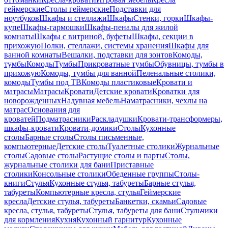
геймерские
Столы геймерские
Подставки для
ноутбуков
Шкафы и стеллажи
Шкафы
Стенки, горки
Шкафы-
купе
Шкафы-гармошки
Шкафы-пеналы для жилой
комнаты
Шкафы с витриной, буфеты
Шкафы, секции в
прихожую
Полки, стеллажи, системы хранения
Шкафы для
ванной комнаты
Вешалки, подставки для зонтов
Комоды,
тумбы
Комоды
Тумбы
Прикроватные тумбы
Обувницы, тумбы в
прихожую
Комоды, тумбы для ванной
Пеленальные столики,
комоды
Тумбы под ТВ
Комоды пластиковые
Кровати и
матрасы
Матрасы
Кровати
Детские кровати
Кроватки для
новорожденных
Надувная мебель
Наматрасники, чехлы на
матрас
Основания для
кроватей
Подматрасники
Раскладушки
Кровати-трансформеры,
шкафы-кровати
Кровати-домики
Столы
Кухонные
столы
Барные столы
Столы письменные,
компьютерные
Детские столы
Туалетные столики
Журнальные
столы
Садовые столы
Растущие столы и парты
Столы,
журнальные столики для бани
Приставные
столики
Консольные столики
Обеденные группы
Столы-
книги
Стулья
Кухонные стулья, табуреты
Барные стулья,
табуреты
Компьютерные кресла, стулья
Геймерские
кресла
Детские стулья, табуреты
Банкетки, скамьи
Садовые
кресла, стулья, табуреты
Стулья, табуреты для бани
Стульчики
для кормления
Кухня
Кухонный гарнитур
Кухонные