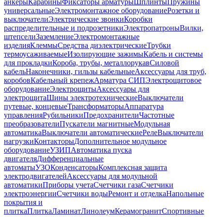
анкеры
Карабины
Фиксаторы арматуры
Шплинты
Пружины
универсальные
Электромонтажное оборудование
Розетки и
выключатели
Электрические звонки
Коробки
распределительные и подрозетники
Электропатроны
Вилки,
штепсели
Заземление
Электромонтажные
изделия
Клеммы
Средства диэлектрические
Трубки
термоусаживаемые
Изолирующие зажимы
Кабель и системы
для прокладки
Короба, трубы, металлорукав
Силовой
кабель
Наконечники, гильзы кабельные
Аксессуары для труб,
коробов
Кабельный крепеж
Арматура СИП
Электрощитовое
оборудование
Электрощиты
Аксессуары для
электрощита
Шины электротехнические
Выключатели
путевые, концевые
Трансформаторы
Аппаратура
управления
Рубильники
Предохранители
Частотные
преобразователи
Пускатели магнитные
Модульная
автоматика
Выключатели автоматические
Реле
Выключатели
нагрузки
Контакторы
Дополнительное модульное
оборудование
УЗИП
Автоматика пуска
двигателя
Дифференциальные
автоматы
УЗО
Конденсаторы
Комплексная защита
электродвигателей
Аксессуары для модульной
автоматики
Приборы учета
Счетчики газа
Счетчики
электроэнергии
Счетчики воды
Ремонт и отделка
Напольные
покрытия и
плитка
Плитка
Ламинат
Линолеум
Керамогранит
Спортивные