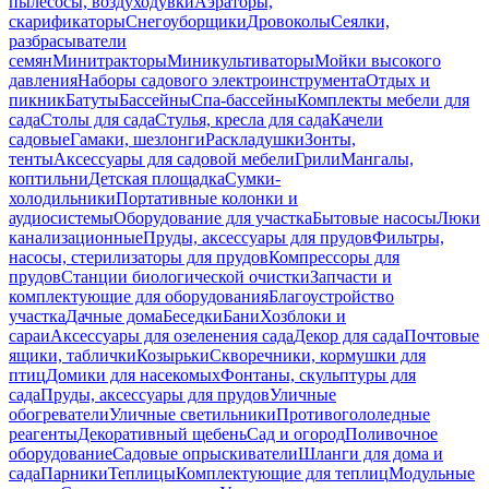
пылесосы, воздуходувки
Аэраторы,
скарификаторы
Снегоуборщики
Дровоколы
Сеялки,
разбрасыватели
семян
Минитракторы
Миникультиваторы
Мойки высокого
давления
Наборы садового электроинструмента
Отдых и
пикник
Батуты
Бассейны
Спа-бассейны
Комплекты мебели для
сада
Столы для сада
Стулья, кресла для сада
Качели
садовые
Гамаки, шезлонги
Раскладушки
Зонты,
тенты
Аксессуары для садовой мебели
Грили
Мангалы,
коптильни
Детская площадка
Сумки-
холодильники
Портативные колонки и
аудиосистемы
Оборудование для участка
Бытовые насосы
Люки
канализационные
Пруды, аксессуары для прудов
Фильтры,
насосы, стерилизаторы для прудов
Компрессоры для
прудов
Станции биологической очистки
Запчасти и
комплектующие для оборудования
Благоустройство
участка
Дачные дома
Беседки
Бани
Хозблоки и
сараи
Аксессуары для озеленения сада
Декор для сада
Почтовые
ящики, таблички
Козырьки
Скворечники, кормушки для
птиц
Домики для насекомых
Фонтаны, скульптуры для
сада
Пруды, аксессуары для прудов
Уличные
обогреватели
Уличные светильники
Противогололедные
реагенты
Декоративный щебень
Сад и огород
Поливочное
оборудование
Садовые опрыскиватели
Шланги для дома и
сада
Парники
Теплицы
Комплектующие для теплиц
Модульные