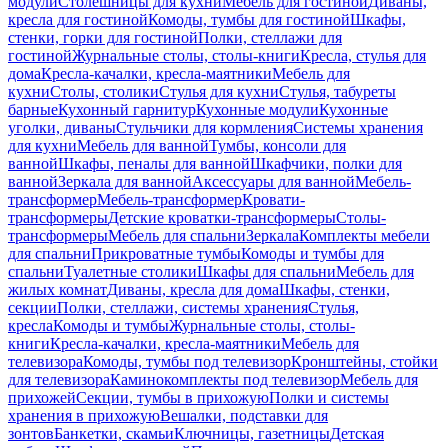
модули
Столешницы для кухни
Мебель для гостиной
Диваны,
кресла для гостиной
Комоды, тумбы для гостиной
Шкафы,
стенки, горки для гостиной
Полки, стеллажи для
гостиной
Журнальные столы, столы-книги
Кресла, стулья для
дома
Кресла-качалки, кресла-маятники
Мебель для
кухни
Столы, столики
Стулья для кухни
Стулья, табуреты
барные
Кухонный гарнитур
Кухонные модули
Кухонные
уголки, диваны
Стульчики для кормления
Системы хранения
для кухни
Мебель для ванной
Тумбы, консоли для
ванной
Шкафы, пеналы для ванной
Шкафчики, полки для
ванной
Зеркала для ванной
Аксессуары для ванной
Мебель-
трансформер
Мебель-трансформер
Кровати-
трансформеры
Детские кроватки-трансформеры
Столы-
трансформеры
Мебель для спальни
Зеркала
Комплекты мебели
для спальни
Прикроватные тумбы
Комоды и тумбы для
спальни
Туалетные столики
Шкафы для спальни
Мебель для
жилых комнат
Диваны, кресла для дома
Шкафы, стенки,
секции
Полки, стеллажи, системы хранения
Стулья,
кресла
Комоды и тумбы
Журнальные столы, столы-
книги
Кресла-качалки, кресла-маятники
Мебель для
телевизора
Комоды, тумбы под телевизор
Кронштейны, стойки
для телевизора
Каминокомплекты под телевизор
Мебель для
прихожей
Секции, тумбы в прихожую
Полки и системы
хранения в прихожую
Вешалки, подставки для
зонтов
Банкетки, скамьи
Ключницы, газетницы
Детская