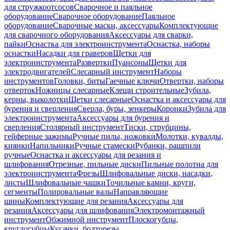
для стружкоотсосов
Сварочное и паяльное
оборудование
Сварочное оборудование
Паяльное
оборудование
Сварочные маски, аксессуары
Комплектующие
для сварочного оборудования
Аксессуары для сварки,
пайки
Оснастка для электроинструмента
Оснастка, наборы
оснастки
Насадки для граверов
Щетки для
электроинструмента
Развертки
Пуансоны
Щетки для
электродвигателей
Слесарный инструмент
Наборы
инструментов
Головки, биты
Гаечные ключи
Отвертки, наборы
отверток
Ножницы слесарные
Клещи строительные
Зубила,
керны, выколотки
Щетки слесарные
Оснастка и аксессуары для
бурения и сверления
Сверла, буры, зенкеры
Коронки
Зубила для
электроинструмента
Аксессуары для бурения и
сверления
Столярный инструмент
Тиски, струбцины,
гейферные зажимы
Ручные пилы, ножовки
Молотки, кувалды,
киянки
Напильники
Ручные стамески
Рубанки, рашпили
ручные
Оснастка и аксессуары для резания и
шлифования
Отрезные, пильные диски
Пильные полотна для
электроинструмента
Фрезы
Шлифовальные диски, насадки,
листы
Шлифовальные чашки
Точильные камни, круги,
сегменты
Полировальные валы
Направляющие
шины
Комплектующие для резания
Аксессуары для
резания
Аксессуары для шлифования
Электромонтажный
инструмент
Обжимной инструмент
Плоскогубцы,
круглогубцы
Кусачки, болторезы,