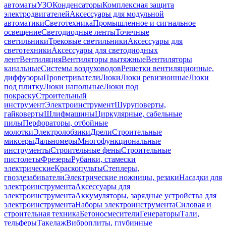
автоматы
УЗО
Конденсаторы
Комплексная защита
электродвигателей
Аксессуары для модульной
автоматики
Светотехника
Промышленное и сигнальное
освещение
Светодиодные ленты
Точечные
светильники
Трековые светильники
Аксессуары для
светотехники
Аксессуары для светодиодных
лент
Вентиляция
Вентиляторы вытяжные
Вентиляторы
канальные
Системы воздуховодов
Решетки вентиляционные,
диффузоры
Проветриватели
Люки
Люки ревизионные
Люки
под плитку
Люки напольные
Люки под
покраску
Строительный
инструмент
Электроинструмент
Шуруповерты,
гайковерты
Шлифмашины
Циркулярные, сабельные
пилы
Перфораторы, отбойные
молотки
Электролобзики
Дрели
Строительные
миксеры
Дальномеры
Многофункциональные
инструменты
Строительные фены
Строительные
пистолеты
Фрезеры
Рубанки, стамески
электрические
Краскопульты
Степлеры,
гвоздезабиватели
Электрические ножницы, резаки
Насадки для
электроинструмента
Аксессуары для
электроинструмента
Аккумуляторы, зарядные устройства для
электроинструмента
Наборы электроинструмента
Силовая и
строительная техника
Бетоносмесители
Генераторы
Тали,
тельферы
Такелаж
Виброплиты, глубинные