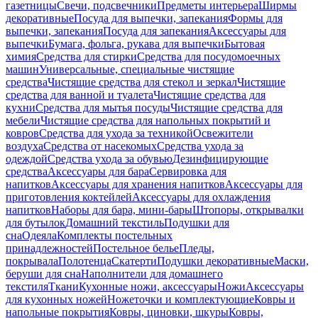
газетницы
Свечи, подсвечники
Предметы интерьера
Ширмы
декоративные
Посуда для выпечки, запекания
Формы для
выпечки, запекания
Посуда для запекания
Аксессуары для
выпечки
Бумага, фольга, рукава для выпечки
Бытовая
химия
Средства для стирки
Средства для посудомоечных
машин
Универсальные, специальные чистящие
средства
Чистящие средства для стекол и зеркал
Чистящие
средства для ванной и туалета
Чистящие средства для
кухни
Средства для мытья посуды
Чистящие средства для
мебели
Чистящие средства для напольных покрытий и
ковров
Средства для ухода за техникой
Освежители
воздуха
Средства от насекомых
Средства ухода за
одеждой
Средства ухода за обувью
Дезинфицирующие
средства
Аксессуары для бара
Сервировка для
напитков
Аксессуары для хранения напитков
Аксессуары для
приготовления коктейлей
Аксессуары для охлаждения
напитков
Наборы для бара, мини-бары
Штопоры, открывалки
для бутылок
Домашний текстиль
Подушки для
сна
Одеяла
Комплекты постельных
принадлежностей
Постельное белье
Пледы,
покрывала
Полотенца
Скатерти
Подушки декоративные
Маски,
беруши для сна
Наполнители для домашнего
текстиля
Ткани
Кухонные ножи, аксессуары
Ножи
Аксессуары
для кухонных ножей
Ножеточки и комплектующие
Ковры и
напольные покрытия
Ковры, циновки, шкуры
Ковры,