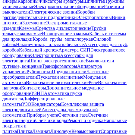
анкеры
Карабины
Фиксаторы арматуры
Шплинты
Пружины
универсальные
Электромонтажное оборудование
Розетки и
выключатели
Электрические звонки
Коробки
распределительные и подрозетники
Электропатроны
Вилки,
штепсели
Заземление
Электромонтажные
изделия
Клеммы
Средства диэлектрические
Трубки
термоусаживаемые
Изолирующие зажимы
Кабель и системы
для прокладки
Короба, трубы, металлорукав
Силовой
кабель
Наконечники, гильзы кабельные
Аксессуары для труб,
коробов
Кабельный крепеж
Арматура СИП
Электрощитовое
оборудование
Электрощиты
Аксессуары для
электрощита
Шины электротехнические
Выключатели
путевые, концевые
Трансформаторы
Аппаратура
управления
Рубильники
Предохранители
Частотные
преобразователи
Пускатели магнитные
Модульная
автоматика
Выключатели автоматические
Реле
Выключатели
нагрузки
Контакторы
Дополнительное модульное
оборудование
УЗИП
Автоматика пуска
двигателя
Дифференциальные
автоматы
УЗО
Конденсаторы
Комплексная защита
электродвигателей
Аксессуары для модульной
автоматики
Приборы учета
Счетчики газа
Счетчики
электроэнергии
Счетчики воды
Ремонт и отделка
Напольные
покрытия и
плитка
Плитка
Ламинат
Линолеум
Керамогранит
Спортивные