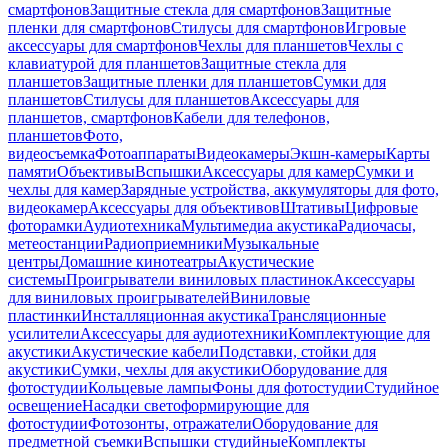
смартфонов
Защитные стекла для смартфонов
Защитные
пленки для смартфонов
Стилусы для смартфонов
Игровые
аксессуары для смартфонов
Чехлы для планшетов
Чехлы с
клавиатурой для планшетов
Защитные стекла для
планшетов
Защитные пленки для планшетов
Сумки для
планшетов
Стилусы для планшетов
Аксессуары для
планшетов, смартфонов
Кабели для телефонов,
планшетов
Фото,
видеосъемка
Фотоаппараты
Видеокамеры
Экшн-камеры
Карты
памяти
Объективы
Вспышки
Аксессуары для камер
Сумки и
чехлы для камер
Зарядные устройства, аккумуляторы для фото,
видеокамер
Аксессуары для объективов
Штативы
Цифровые
фоторамки
Аудиотехника
Мультимедиа акустика
Радиочасы,
метеостанции
Радиоприемники
Музыкальные
центры
Домашние кинотеатры
Акустические
системы
Проигрыватели виниловых пластинок
Аксессуары
для виниловых проигрывателей
Виниловые
пластинки
Инсталляционная акустика
Трансляционные
усилители
Аксессуары для аудиотехники
Комплектующие для
акустики
Акустические кабели
Подставки, стойки для
акустики
Сумки, чехлы для акустики
Оборудование для
фотостудии
Кольцевые лампы
Фоны для фотостудии
Студийное
освещение
Насадки светоформирующие для
фотостудии
Фотозонты, отражатели
Оборудование для
предметной съемки
Вспышки студийные
Комплекты