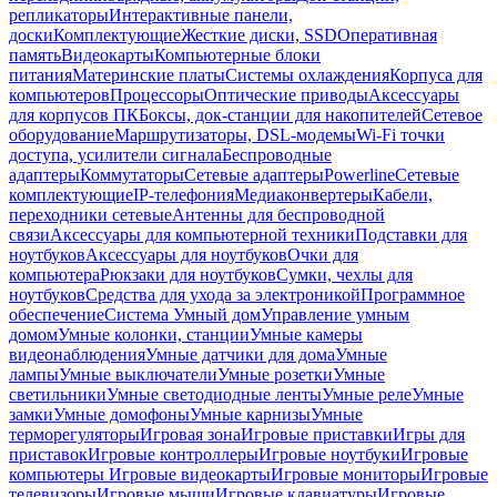
репликаторы
Интерактивные панели,
доски
Комплектующие
Жесткие диски, SSD
Оперативная
память
Видеокарты
Компьютерные блоки
питания
Материнские платы
Системы охлаждения
Корпуса для
компьютеров
Процессоры
Оптические приводы
Аксессуары
для корпусов ПК
Боксы, док-станции для накопителей
Сетевое
оборудование
Маршрутизаторы, DSL-модемы
Wi-Fi точки
доступа, усилители сигнала
Беспроводные
адаптеры
Коммутаторы
Сетевые адаптеры
Powerline
Сетевые
комплектующие
IP-телефония
Медиаконвертеры
Кабели,
переходники сетевые
Антенны для беспроводной
связи
Аксессуары для компьютерной техники
Подставки для
ноутбуков
Аксессуары для ноутбуков
Очки для
компьютера
Рюкзаки для ноутбуков
Сумки, чехлы для
ноутбуков
Средства для ухода за электроникой
Программное
обеспечение
Система Умный дом
Управление умным
домом
Умные колонки, станции
Умные камеры
видеонаблюдения
Умные датчики для дома
Умные
лампы
Умные выключатели
Умные розетки
Умные
светильники
Умные светодиодные ленты
Умные реле
Умные
замки
Умные домофоны
Умные карнизы
Умные
терморегуляторы
Игровая зона
Игровые приставки
Игры для
приставок
Игровые контроллеры
Игровые ноутбуки
Игровые
компьютеры
Игровые видеокарты
Игровые мониторы
Игровые
телевизоры
Игровые мыши
Игровые клавиатуры
Игровые