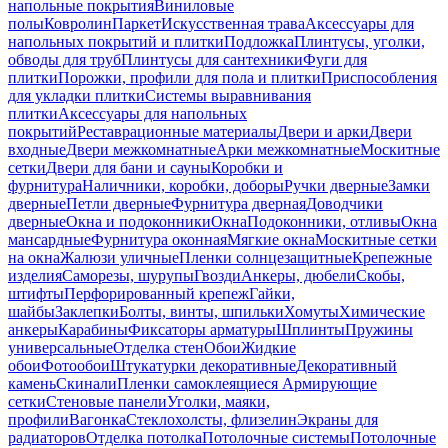
напольные покрытия
Виниловые
полы
Ковролин
Паркет
Искусственная трава
Аксессуары для
напольных покрытий и плитки
Подложка
Плинтусы, уголки,
обводы для труб
Плинтусы для сантехники
Фуги для
плитки
Порожки, профили для пола и плитки
Приспособления
для укладки плитки
Системы выравнивания
плитки
Аксессуары для напольных
покрытий
Реставрационные материалы
Двери и арки
Двери
входные
Двери межкомнатные
Арки межкомнатные
Москитные
сетки
Двери для бани и сауны
Коробки и
фурнитура
Наличники, коробки, доборы
Ручки дверные
Замки
дверные
Петли дверные
Фурнитура дверная
Доводчики
дверные
Окна и подоконники
Окна
Подоконники, отливы
Окна
мансардные
Фурнитура оконная
Мягкие окна
Москитные сетки
на окна
Жалюзи уличные
Пленки солнцезащитные
Крепежные
изделия
Саморезы, шурупы
Гвозди
Анкеры, дюбели
Скобы,
штифты
Перфорированный крепеж
Гайки,
шайбы
Заклепки
Болты, винты, шпильки
Хомуты
Химические
анкеры
Карабины
Фиксаторы арматуры
Шплинты
Пружины
универсальные
Отделка стен
Обои
Жидкие
обои
Фотообои
Штукатурки декоративные
Декоративный
камень
Скинали
Пленки самоклеящиеся
Армирующие
сетки
Стеновые панели
Уголки, маяки,
профили
Вагонка
Стеклохолсты, флизелин
Экраны для
радиаторов
Отделка потолка
Потолочные системы
Потолочные