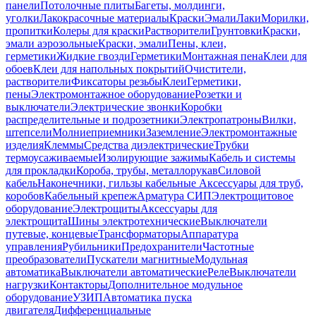
панели
Потолочные плиты
Багеты, молдинги,
уголки
Лакокрасочные материалы
Краски
Эмали
Лаки
Морилки,
пропитки
Колеры для краски
Растворители
Грунтовки
Краски,
эмали аэрозольные
Краски, эмали
Пены, клеи,
герметики
Жидкие гвозди
Герметики
Монтажная пена
Клеи для
обоев
Клеи для напольных покрытий
Очистители,
растворители
Фиксаторы резьбы
Клеи
Герметики,
пены
Электромонтажное оборудование
Розетки и
выключатели
Электрические звонки
Коробки
распределительные и подрозетники
Электропатроны
Вилки,
штепсели
Молниеприемники
Заземление
Электромонтажные
изделия
Клеммы
Средства диэлектрические
Трубки
термоусаживаемые
Изолирующие зажимы
Кабель и системы
для прокладки
Короба, трубы, металлорукав
Силовой
кабель
Наконечники, гильзы кабельные
Аксессуары для труб,
коробов
Кабельный крепеж
Арматура СИП
Электрощитовое
оборудование
Электрощиты
Аксессуары для
электрощита
Шины электротехнические
Выключатели
путевые, концевые
Трансформаторы
Аппаратура
управления
Рубильники
Предохранители
Частотные
преобразователи
Пускатели магнитные
Модульная
автоматика
Выключатели автоматические
Реле
Выключатели
нагрузки
Контакторы
Дополнительное модульное
оборудование
УЗИП
Автоматика пуска
двигателя
Дифференциальные