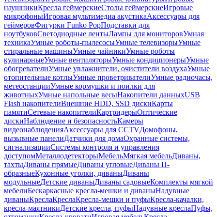
наушники
Кресла геймерские
Столы геймерские
Игровые
микрофоны
Игровая мультимедиа акустика
Аксессуары для
геймеров
Фигурки Funko Pop
Подставки для
ноутбуков
Светодиодные ленты
Лампы для мониторов
Умная
техника
Умные роботы-пылесосы
Умные телевизоры
Умные
стиральные машины
Умные чайники
Умные роботы
кулинарные
Умные вентиляторы
Умные кондиционеры
Умные
обогреватели
Умные увлажнители, очистители воздуха
Умные
отопительные котлы
Умные проветриватели
Умные радиочасы,
метеостанции
Умные кормушки и поилки для
животных
Умные напольные весы
Накопители данных
USB
Flash накопители
Внешние HDD, SSD диски
Карты
памяти
Сетевые накопители
Картридеры
Оптические
диски
Наблюдение и безопасность
Камеры
видеонаблюдения
Аксессуары для CCTV
Домофоны,
вызывные панели
Датчики для дома
Охранные системы,
сигнализации
Системы контроля и управления
доступом
Металлодетекторы
Мебель
Мягкая мебель
Диваны,
тахты
Диваны прямые
Диваны угловые
Диваны П-
образные
Кухонные уголки, диваны
Диваны
модульные
Детские диваны
Диваны садовые
Комплекты мягкой
мебели
Бескаркасные кресла-мешки и диваны
Надувные
диваны
Кресла
Кресла
Кресла-мешки и пуфы
Кресла-качалки,
кресла-маятники
Детские кресла, пуфы
Надувные кресла
Пуфы,
оттоманки
Кресла-кровати
Игровая мебель
Кресла