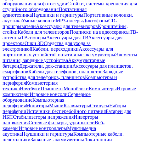
оборудования для фотостудии
Стойки, системы крепления для
студийного оборудования
Портативная
аудиотехника
Наушники и гарнитуры
Портативные колонки,
акустика
Умные колонки
MP3-плееры
Диктофоны
CD-
проигрыватели
Аксессуары для телевизоров
Кронштейны,
стойки
Кабели для телевизоров
Подписки на видеосервисы
ТВ-
антенны
ТВ-тюнеры
Аксессуары для ТВ
Аксессуары для
проектора
Очки 3D
Средства для ухода за
электроникой
Кабели, переходники
Аксессуары для
портативных устройств
Портативные аккумуляторы
Элементы
питания, зарядные устройства
Аккумуляторные
батареи
Держатели, док-станции
Аксессуары для планшетов,
смартфонов
Кабели для телефонов, планшетов
Зарядные
устройства для телефонов, планшетов
Компьютеры и
периферия
Компьютерная
техника
Ноутбуки
Планшеты
Моноблоки
Компьютеры
Игровые
компьютеры
Игровые консоли
Серверное
оборудование
Компьютерная
периферия
Мониторы
Мыши
Клавиатуры
Стилусы
Наборы
периферии
Источники бесперебойного питания
Батареи для
ИБП
Стабилизаторы напряжения
Инверторы
напряжения
Сетевые фильтры, удлинители
Веб-
камеры
Игровые контроллеры
Мультимедиа
акустика
Наушники и гарнитуры
Компьютерные кабели,
переходники
Зарядные, аккумуляторы
Док-станции,