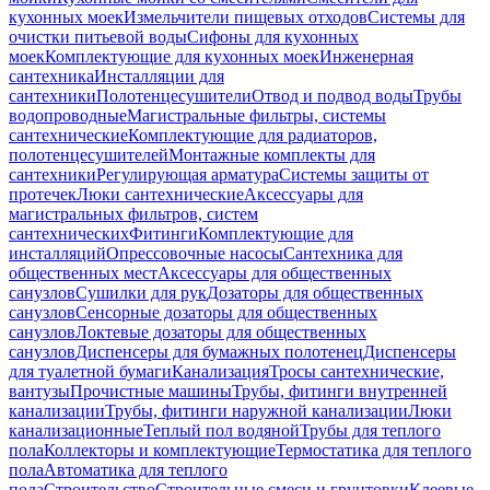
кухонных моек
Измельчители пищевых отходов
Системы для
очистки питьевой воды
Сифоны для кухонных
моек
Комплектующие для кухонных моек
Инженерная
сантехника
Инсталляции для
сантехники
Полотенцесушители
Отвод и подвод воды
Трубы
водопроводные
Магистральные фильтры, системы
сантехнические
Комплектующие для радиаторов,
полотенцесушителей
Монтажные комплекты для
сантехники
Регулирующая арматура
Системы защиты от
протечек
Люки сантехнические
Аксессуары для
магистральных фильтров, систем
сантехнических
Фитинги
Комплектующие для
инсталляций
Опрессовочные насосы
Сантехника для
общественных мест
Аксессуары для общественных
санузлов
Сушилки для рук
Дозаторы для общественных
санузлов
Сенсорные дозаторы для общественных
санузлов
Локтевые дозаторы для общественных
санузлов
Диспенсеры для бумажных полотенец
Диспенсеры
для туалетной бумаги
Канализация
Тросы сантехнические,
вантузы
Прочистные машины
Трубы, фитинги внутренней
канализации
Трубы, фитинги наружной канализации
Люки
канализационные
Теплый пол водяной
Трубы для теплого
пола
Коллекторы и комплектующие
Термостатика для теплого
пола
Автоматика для теплого
пола
Строительство
Строительные смеси и грунтовки
Клеевые