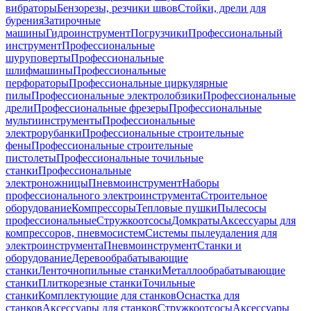
вибраторы
Бензорезы, резчики швов
Стойки, дрели для
бурения
Затирочные
машины
Гидроинструмент
Погрузчики
Профессиональный
инструмент
Профессиональные
шуруповерты
Профессиональные
шлифмашины
Профессиональные
перфораторы
Профессиональные циркулярные
пилы
Профессиональные электролобзики
Профессиональные
дрели
Профессиональные фрезеры
Профессиональные
мультиинструменты
Профессиональные
электрорубанки
Профессиональные строительные
фены
Профессиональные строительные
пистолеты
Профессиональные точильные
станки
Профессиональные
электроножницы
Пневмоинструмент
Наборы
профессионального электроинструмента
Строительное
оборудование
Компрессоры
Тепловые пушки
Пылесосы
профессиональные
Стружкоотсосы
Домкраты
Аксессуары для
компрессоров, пневмосистем
Системы пылеудаления для
электроинструмента
Пневмоинструмент
Станки и
оборудование
Деревообрабатывающие
станки
Ленточнопильные станки
Металлообрабатывающие
станки
Плиткорезные станки
Точильные
станки
Комплектующие для станков
Оснастка для
станков
Аксессуары для станков
Стружкоотсосы
Аксессуары