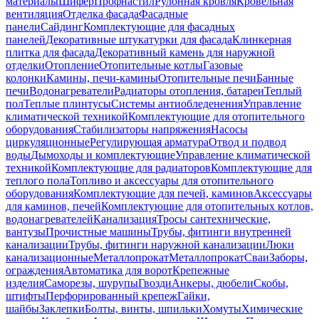
материалы
Шифер
Профнастил
Рулонная кровля
Кровельная
вентиляция
Отделка фасада
Фасадные
панели
Сайдинг
Комплектующие для фасадных
панелей
Декоративные штукатурки для фасада
Клинкерная
плитка для фасада
Декоративный камень для наружной
отделки
Отопление
Отопительные котлы
Газовые
колонки
Камины, печи-камины
Отопительные печи
Банные
печи
Водонагреватели
Радиаторы отопления, батареи
Теплый
пол
Теплые плинтусы
Системы антиобледенения
Управление
климатической техникой
Комплектующие для отопительного
оборудования
Стабилизаторы напряжения
Насосы
циркуляционные
Регулирующая арматура
Отвод и подвод
воды
Дымоходы и комплектующие
Управление климатической
техникой
Комплектующие для радиаторов
Комплектующие для
теплого пола
Топливо и аксессуары для отопительного
оборудования
Комплектующие для печей, каминов
Аксессуары
для каминов, печей
Комплектующие для отопительных котлов,
водонагревателей
Канализация
Тросы сантехнические,
вантузы
Прочистные машины
Трубы, фитинги внутренней
канализации
Трубы, фитинги наружной канализации
Люки
канализационные
Металлопрокат
Металлопрокат
Сваи
Заборы,
ограждения
Автоматика для ворот
Крепежные
изделия
Саморезы, шурупы
Гвозди
Анкеры, дюбели
Скобы,
штифты
Перфорированный крепеж
Гайки,
шайбы
Заклепки
Болты, винты, шпильки
Хомуты
Химические