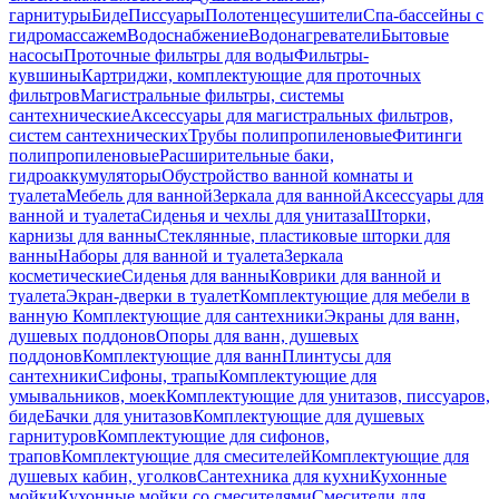
гарнитуры
Биде
Писсуары
Полотенцесушители
Спа-бассейны с
гидромассажем
Водоснабжение
Водонагреватели
Бытовые
насосы
Проточные фильтры для воды
Фильтры-
кувшины
Картриджи, комплектующие для проточных
фильтров
Магистральные фильтры, системы
сантехнические
Аксессуары для магистральных фильтров,
систем сантехнических
Трубы полипропиленовые
Фитинги
полипропиленовые
Расширительные баки,
гидроаккумуляторы
Обустройство ванной комнаты и
туалета
Мебель для ванной
Зеркала для ванной
Аксессуары для
ванной и туалета
Сиденья и чехлы для унитаза
Шторки,
карнизы для ванны
Стеклянные, пластиковые шторки для
ванны
Наборы для ванной и туалета
Зеркала
косметические
Сиденья для ванны
Коврики для ванной и
туалета
Экран-дверки в туалет
Комплектующие для мебели в
ванную
Комплектующие для сантехники
Экраны для ванн,
душевых поддонов
Опоры для ванн, душевых
поддонов
Комплектующие для ванн
Плинтусы для
сантехники
Сифоны, трапы
Комплектующие для
умывальников, моек
Комплектующие для унитазов, писсуаров,
биде
Бачки для унитазов
Комплектующие для душевых
гарнитуров
Комплектующие для сифонов,
трапов
Комплектующие для смесителей
Комплектующие для
душевых кабин, уголков
Сантехника для кухни
Кухонные
мойки
Кухонные мойки со смесителями
Смесители для