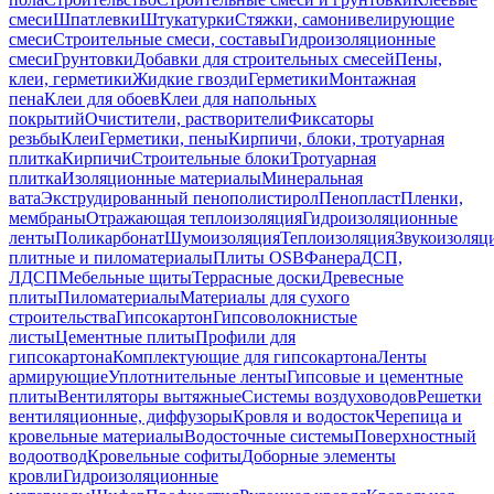
смеси
Шпатлевки
Штукатурки
Стяжки, самонивелирующие
смеси
Строительные смеси, составы
Гидроизоляционные
смеси
Грунтовки
Добавки для строительных смесей
Пены,
клеи, герметики
Жидкие гвозди
Герметики
Монтажная
пена
Клеи для обоев
Клеи для напольных
покрытий
Очистители, растворители
Фиксаторы
резьбы
Клеи
Герметики, пены
Кирпичи, блоки, тротуарная
плитка
Кирпичи
Строительные блоки
Тротуарная
плитка
Изоляционные материалы
Минеральная
вата
Экструдированный пенополистирол
Пенопласт
Пленки,
мембраны
Отражающая теплоизоляция
Гидроизоляционные
ленты
Поликарбонат
Шумоизоляция
Теплоизоляция
Звукоизоляц
плитные и пиломатериалы
Плиты OSB
Фанера
ДСП,
ЛДСП
Мебельные щиты
Террасные доски
Древесные
плиты
Пиломатериалы
Материалы для сухого
строительства
Гипсокартон
Гипсоволокнистые
листы
Цементные плиты
Профили для
гипсокартона
Комплектующие для гипсокартона
Ленты
армирующие
Уплотнительные ленты
Гипсовые и цементные
плиты
Вентиляторы вытяжные
Системы воздуховодов
Решетки
вентиляционные, диффузоры
Кровля и водосток
Черепица и
кровельные материалы
Водосточные системы
Поверхностный
водоотвод
Кровельные софиты
Доборные элементы
кровли
Гидроизоляционные