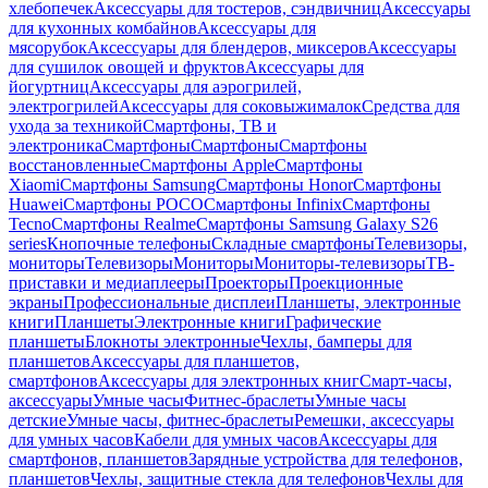
хлебопечек
Аксессуары для тостеров, сэндвичниц
Аксессуары
для кухонных комбайнов
Аксессуары для
мясорубок
Аксессуары для блендеров, миксеров
Аксессуары
для сушилок овощей и фруктов
Аксессуары для
йогуртниц
Аксессуары для аэрогрилей,
электрогрилей
Аксессуары для соковыжималок
Средства для
ухода за техникой
Смартфоны, ТВ и
электроника
Смартфоны
Смартфоны
Смартфоны
восстановленные
Смартфоны Apple
Смартфоны
Xiaomi
Смартфоны Samsung
Смартфоны Honor
Смартфоны
Huawei
Смартфоны POCO
Смартфоны Infinix
Смартфоны
Tecno
Смартфоны Realme
Смартфоны Samsung Galaxy S26
series
Кнопочные телефоны
Складные смартфоны
Телевизоры,
мониторы
Телевизоры
Мониторы
Мониторы-телевизоры
ТВ-
приставки и медиаплееры
Проекторы
Проекционные
экраны
Профессиональные дисплеи
Планшеты, электронные
книги
Планшеты
Электронные книги
Графические
планшеты
Блокноты электронные
Чехлы, бамперы для
планшетов
Аксессуары для планшетов,
смартфонов
Аксессуары для электронных книг
Смарт-часы,
аксессуары
Умные часы
Фитнес-браслеты
Умные часы
детские
Умные часы, фитнес-браслеты
Ремешки, аксессуары
для умных часов
Кабели для умных часов
Аксессуары для
смартфонов, планшетов
Зарядные устройства для телефонов,
планшетов
Чехлы, защитные стекла для телефонов
Чехлы для