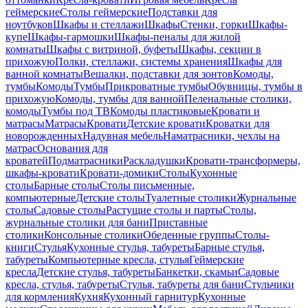
геймерские
Столы геймерские
Подставки для
ноутбуков
Шкафы и стеллажи
Шкафы
Стенки, горки
Шкафы-
купе
Шкафы-гармошки
Шкафы-пеналы для жилой
комнаты
Шкафы с витриной, буфеты
Шкафы, секции в
прихожую
Полки, стеллажи, системы хранения
Шкафы для
ванной комнаты
Вешалки, подставки для зонтов
Комоды,
тумбы
Комоды
Тумбы
Прикроватные тумбы
Обувницы, тумбы в
прихожую
Комоды, тумбы для ванной
Пеленальные столики,
комоды
Тумбы под ТВ
Комоды пластиковые
Кровати и
матрасы
Матрасы
Кровати
Детские кровати
Кроватки для
новорожденных
Надувная мебель
Наматрасники, чехлы на
матрас
Основания для
кроватей
Подматрасники
Раскладушки
Кровати-трансформеры,
шкафы-кровати
Кровати-домики
Столы
Кухонные
столы
Барные столы
Столы письменные,
компьютерные
Детские столы
Туалетные столики
Журнальные
столы
Садовые столы
Растущие столы и парты
Столы,
журнальные столики для бани
Приставные
столики
Консольные столики
Обеденные группы
Столы-
книги
Стулья
Кухонные стулья, табуреты
Барные стулья,
табуреты
Компьютерные кресла, стулья
Геймерские
кресла
Детские стулья, табуреты
Банкетки, скамьи
Садовые
кресла, стулья, табуреты
Стулья, табуреты для бани
Стульчики
для кормления
Кухня
Кухонный гарнитур
Кухонные