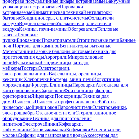
подогрева посуды
Винные шкафы встраиваемые
Вакуумные
упаковщики встраиваемые
Пароварки
встраиваемые
Климатическая техника
Вентиляторы
бытовые
Кондиционеры, сплит-системы
Охладители
воздуха
Водонагреватели
Увлажнители, очистители
воздуха
Камины, печи-камины
Обогреватели
Тепловые
завесы
Тепловые
пушки
Биокамины
Проветриватели
Отопительные печи
Банные
печи
Порталы для каминов
Вентиляторы вытяжные
Метеостанции
Газовые баллоны бытовые
Техника для
приготовления еды
Аэрогрили
Микроволновые
печи
Мультиварки
Сэндвичницы, хот-дог
мейкеры
Тостеры
Электрогрили,
электрошашлычницы
Вафельницы, орешницы,
кексницы
Хлебопечки
Ростеры, мини-печи
Йогуртницы,
мороженицы
Фризеры
Блинницы
Пароварки
Автоклавы для
консервирования
Сыроварни
Фритюрницы, фондю-
фритюрницы
Яйцеварки
Попкорницы
Техника для
дома
Пылесосы
Пылесосы профессиональные
Роботы-
пылесосы, мойщики окон
Пароочистители
Электровеники,
электрошвабры
Стеклоочистители
Стерилизационное
оборудование
Техника для приготовления
напитков
Электрочайники
Кофеварки,
кофемашины
Соковыжималки
Кофемолки
Вспениватели
молока
Сифоны для газирования воды
Аксессуары для