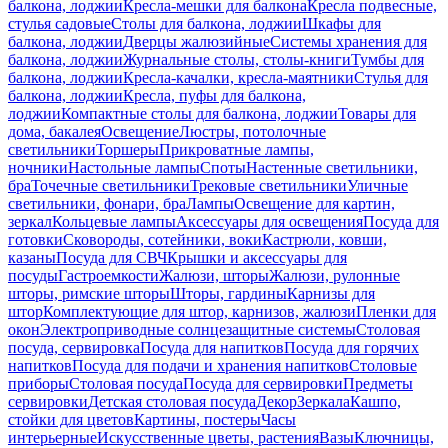
балкона, лоджии
Кресла-мешки для балкона
Кресла подвесные,
стулья садовые
Столы для балкона, лоджии
Шкафы для
балкона, лоджии
Дверцы жалюзийные
Системы хранения для
балкона, лоджии
Журнальные столы, столы-книги
Тумбы для
балкона, лоджии
Кресла-качалки, кресла-маятники
Стулья для
балкона, лоджии
Кресла, пуфы для балкона,
лоджии
Компактные столы для балкона, лоджии
Товары для
дома, бакалея
Освещение
Люстры, потолочные
светильники
Торшеры
Прикроватные лампы,
ночники
Настольные лампы
Споты
Настенные светильники,
бра
Точечные светильники
Трековые светильники
Уличные
светильники, фонари, бра
Лампы
Освещение для картин,
зеркал
Кольцевые лампы
Аксессуары для освещения
Посуда для
готовки
Сковороды, сотейники, воки
Кастрюли, ковши,
казаны
Посуда для СВЧ
Крышки и аксессуары для
посуды
Гастроемкости
Жалюзи, шторы
Жалюзи, рулонные
шторы, римские шторы
Шторы, гардины
Карнизы для
штор
Комплектующие для штор, карнизов, жалюзи
Пленки для
окон
Электроприводные солнцезащитные системы
Столовая
посуда, сервировка
Посуда для напитков
Посуда для горячих
напитков
Посуда для подачи и хранения напитков
Столовые
приборы
Столовая посуда
Посуда для сервировки
Предметы
сервировки
Детская столовая посуда
Декор
Зеркала
Кашпо,
стойки для цветов
Картины, постеры
Часы
интерьерные
Искусственные цветы, растения
Вазы
Ключницы,