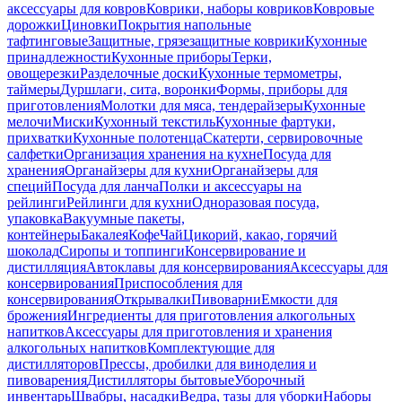
аксессуары для ковров
Коврики, наборы ковриков
Ковровые
дорожки
Циновки
Покрытия напольные
тафтинговые
Защитные, грязезащитные коврики
Кухонные
принадлежности
Кухонные приборы
Терки,
овощерезки
Разделочные доски
Кухонные термометры,
таймеры
Дуршлаги, сита, воронки
Формы, приборы для
приготовления
Молотки для мяса, тендерайзеры
Кухонные
мелочи
Миски
Кухонный текстиль
Кухонные фартуки,
прихватки
Кухонные полотенца
Скатерти, сервировочные
салфетки
Организация хранения на кухне
Посуда для
хранения
Органайзеры для кухни
Органайзеры для
специй
Посуда для ланча
Полки и аксессуары на
рейлинги
Рейлинги для кухни
Одноразовая посуда,
упаковка
Вакуумные пакеты,
контейнеры
Бакалея
Кофе
Чай
Цикорий, какао, горячий
шоколад
Сиропы и топпинги
Консервирование и
дистилляция
Автоклавы для консервирования
Аксессуары для
консервирования
Приспособления для
консервирования
Открывалки
Пивоварни
Емкости для
брожения
Ингредиенты для приготовления алкогольных
напитков
Аксессуары для приготовления и хранения
алкогольных напитков
Комплектующие для
дистилляторов
Прессы, дробилки для виноделия и
пивоварения
Дистилляторы бытовые
Уборочный
инвентарь
Швабры, насадки
Ведра, тазы для уборки
Наборы