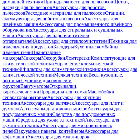
домашней техники
Принадлежности для пылесосов
Щетки,
насадки для пылесосов
Аксессуары для роботов-
пылесосов
Расходные материалы для пылесосов
Станции,
аккумуляторы для роботов-пылесосов
Аксессуары для
швейных машин
Аксессуары для промышленного швейного
оборудования
Аксессуары для стиральных и сушильных
машин
Аксессуары для пароочистителей,
отпаривателей
Аксессуары для стеклоочистителей
Техника для
измельчения продуктов
Блендеры
Кухонные комбайны,
измельчители
Планетарные
миксеры
Миксеры
Мясорубки
Ломтерезки
Комплектующие для
климатической техники
Управление климатической
техникой
Фильтры для климатической техники
Аксессуары для
климатической техники
Мелкая техника
Весы кухонные,
бытовые
Сушилки для овощей и
фруктов
Вакууматоры
Открывалки,
картофелечистки
Проращиватели семян
Маслобойки,
сепараторы бытовые
Аксессуары для крупной
техники
Аксессуары для вытяжек
Аксессуары для плит и
духовок
Аксессуары для холодильников
Аксессуары для
посудомоечных машин
Средства для посудомоечных
машин
Средства для ухода за техникой
Аксессуары для
кухонной техники
Аксессуары для микроволновых
печей
Вакуумные пакеты, контейнеры
Аксессуары для
кофемашин
Аксессуары для мультиварок,