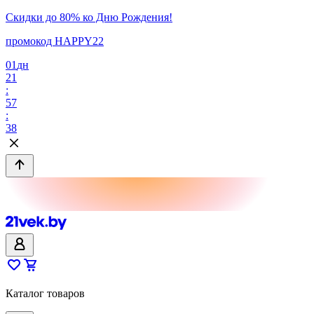
Скидки до 80% ко Дню Рождения!
промокод HAPPY22
01
дн
21
:
57
:
38
Каталог товаров