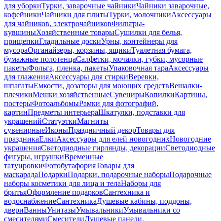
для уборки
Турки, заварочные чайники
Чайники заварочные,
кофейники
Чайники для плиты
Турки, молочники
Аксессуары
для чайников, электрочайников
Фильтры-
кувшины
Хозяйственные товары
Сушилки для белья,
прищепки
Гладильные доски
Урны, контейнеры для
мусора
Органайзеры, корзины, ящики
Туалетная бумага,
бумажные полотенца
Салфетки, мочалки, губки, мусорные
пакеты
Фольга, пленка, пакеты
Упаковочная тара
Аксессуары
для глажения
Аксессуары для стирки
Веревки,
шпагаты
Емкости, дозаторы для моющих средств
Вешалки-
плечики
Мешки хозяйственные
Сувениры
Копилки
Картины,
постеры
Фотоальбомы
Рамки для фотографий,
картин
Предметы интерьера
Шкатулки, подставки для
украшений
Статуэтки
Магниты
сувенирные
Иконы
Праздничный декор
Товары для
праздника
Елки
Аксессуары для елей новогодних
Новогодние
украшения
Светодиодные гирлянды, декорации
Светодиодные
фигуры, игрушки
Временные
татуировки
Фотобутафория
Товары для
маскарада
Подарки
Подарки, подарочные наборы
Подарочные
наборы косметики для лица и тела
Наборы для
бритья
Оформление подарков
Сантехника и
водоснабжение
Сантехника
Душевые кабины, поддоны,
двери
Ванны
Унитазы
Умывальники
Умывальники со
смесителями
Смесители
Душевые панели,