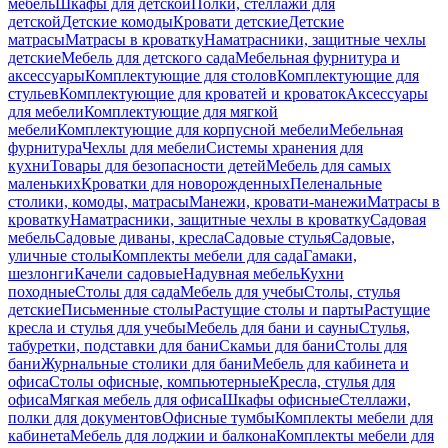
мебель
Шкафы для детской
Полки, стеллажи для
детской
Детские комоды
Кровати детские
Детские
матрасы
Матрасы в кроватку
Наматрасники, защитные чехлы
детские
Мебель для детского сада
Мебельная фурнитура и
аксессуары
Комплектующие для столов
Комплектующие для
стульев
Комплектующие для кроватей и кроваток
Аксессуары
для мебели
Комплектующие для мягкой
мебели
Комплектующие для корпусной мебели
Мебельная
фурнитура
Чехлы для мебели
Системы хранения для
кухни
Товары для безопасности детей
Мебель для самых
маленьких
Кроватки для новорожденных
Пеленальные
столики, комоды, матрасы
Манежи, кровати-манежи
Матрасы в
кроватку
Наматрасники, защитные чехлы в кроватку
Садовая
мебель
Садовые диваны, кресла
Садовые стулья
Садовые,
уличные столы
Комплекты мебели для сада
Гамаки,
шезлонги
Качели садовые
Надувная мебель
Кухни
походные
Столы для сада
Мебель для учебы
Столы, стулья
детские
Письменные столы
Растущие столы и парты
Растущие
кресла и стулья для учебы
Мебель для бани и сауны
Стулья,
табуретки, подставки для бани
Скамьи для бани
Столы для
бани
Журнальные столики для бани
Мебель для кабинета и
офиса
Столы офисные, компьютерные
Кресла, стулья для
офиса
Мягкая мебель для офиса
Шкафы офисные
Стеллажи,
полки для документов
Офисные тумбы
Комплекты мебели для
кабинета
Мебель для лоджии и балкона
Комплекты мебели для