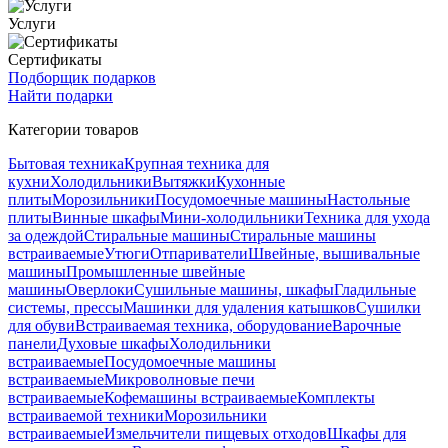
Услуги
Сертификаты
Подборщик подарков
Найти подарки
Категории товаров
Бытовая техника
Крупная техника для
кухни
Холодильники
Вытяжки
Кухонные
плиты
Морозильники
Посудомоечные машины
Настольные
плиты
Винные шкафы
Мини-холодильники
Техника для ухода
за одеждой
Стиральные машины
Стиральные машины
встраиваемые
Утюги
Отпариватели
Швейные, вышивальные
машины
Промышленные швейные
машины
Оверлоки
Сушильные машины, шкафы
Гладильные
системы, прессы
Машинки для удаления катышков
Сушилки
для обуви
Встраиваемая техника, оборудование
Варочные
панели
Духовые шкафы
Холодильники
встраиваемые
Посудомоечные машины
встраиваемые
Микроволновые печи
встраиваемые
Кофемашины встраиваемые
Комплекты
встраиваемой техники
Морозильники
встраиваемые
Измельчители пищевых отходов
Шкафы для