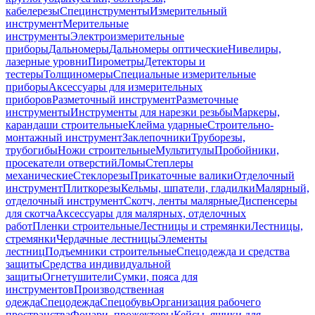
кабелерезы
Специнструменты
Измерительный
инструмент
Мерительные
инструменты
Электроизмерительные
приборы
Дальномеры
Дальномеры оптические
Нивелиры,
лазерные уровни
Пирометры
Детекторы и
тестеры
Толщиномеры
Специальные измерительные
приборы
Аксессуары для измерительных
приборов
Разметочный инструмент
Разметочные
инструменты
Инструменты для нарезки резьбы
Маркеры,
карандаши строительные
Клейма ударные
Строительно-
монтажный инструмент
Заклепочники
Труборезы,
трубогибы
Ножи строительные
Мультитулы
Пробойники,
просекатели отверстий
Ломы
Степлеры
механические
Стеклорезы
Прикаточные валики
Отделочный
инструмент
Плиткорезы
Кельмы, шпатели, гладилки
Малярный,
отделочный инструмент
Скотч, ленты малярные
Диспенсеры
для скотча
Аксессуары для малярных, отделочных
работ
Пленки строительные
Лестницы и стремянки
Лестницы,
стремянки
Чердачные лестницы
Элементы
лестниц
Подъемники строительные
Спецодежда и средства
защиты
Средства индивидуальной
защиты
Огнетушители
Сумки, пояса для
инструментов
Производственная
одежда
Спецодежда
Спецобувь
Организация рабочего
пространства
Фонари, прожекторы
Кейсы, ящики для