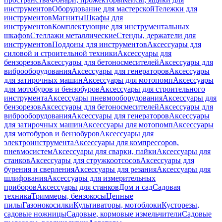
инструментов
Оборудование для мастерской
Тележки для
инструментов
Магниты
Шкафы для
инструментов
Комплектующие для инструментальных
шкафов
Стеллажи металлические
Стенды, держатели для
инструментов
Поддоны для инструментов
Аксессуары для
силовой и строительной техники
Аксессуары для
бензорезов
Аксессуары для бетоносмесителей
Аксессуары для
виброоборудования
Аксессуары для генераторов
Аксессуары
для затирочных машин
Аксессуары для мотопомп
Аксессуары
для мотобуров и бензобуров
Аксессуары для строительного
инструмента
Аксессуары пневмооборудования
Аксессуары для
бензорезов
Аксессуары для бетоносмесителей
Аксессуары для
виброоборудования
Аксессуары для генераторов
Аксессуары
для затирочных машин
Аксессуары для мотопомп
Аксессуары
для мотобуров и бензобуров
Аксессуары для
электроинструмента
Аксессуары для компрессоров,
пневмосистем
Аксессуары для сварки, пайки
Аксессуары для
станков
Аксессуары для стружкоотсосов
Аксессуары для
бурения и сверления
Аксессуары для резания
Аксессуары для
шлифования
Аксессуары для измерительных
приборов
Аксессуары для станков
Дом и сад
Садовая
техника
Триммеры, бензокосы
Цепные
пилы
Газонокосилки
Культиваторы, мотоблоки
Кусторезы,
садовые ножницы
Садовые, кормовые измельчители
Садовые