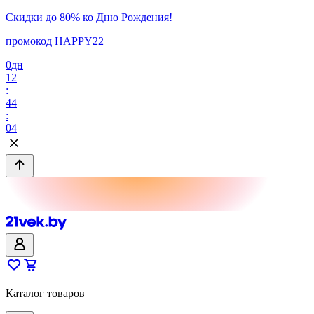
Скидки до 80% ко Дню Рождения!
промокод HAPPY22
0
дн
12
:
44
:
04
Каталог товаров