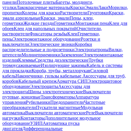
панели
Потолочные плиты
Багеты, молдинги,
уголки
Лакокрасочные материалы
Краски
Эмали
Лаки
Морилки,
пропитки
Колеры для краски
Растворители
Грунтовки
Краски,
эмали аэрозольные
Краски, эмали
Пены, клеи,
герметики
Жидкие гвозди
Герметики
Монтажная пена
Клеи для
обоев
Клеи для напольных покрытий
Очистители,
растворители
Фиксаторы резьбы
Клеи
Герметики,
пены
Электромонтажное оборудование
Розетки и
выключатели
Электрические звонки
Коробки
распределительные и подрозетники
Электропатроны
Вилки,
штепсели
Молниеприемники
Заземление
Электромонтажные
изделия
Клеммы
Средства диэлектрические
Трубки
термоусаживаемые
Изолирующие зажимы
Кабель и системы
для прокладки
Короба, трубы, металлорукав
Силовой
кабель
Наконечники, гильзы кабельные
Аксессуары для труб,
коробов
Кабельный крепеж
Арматура СИП
Электрощитовое
оборудование
Электрощиты
Аксессуары для
электрощита
Шины электротехнические
Выключатели
путевые, концевые
Трансформаторы
Аппаратура
управления
Рубильники
Предохранители
Частотные
преобразователи
Пускатели магнитные
Модульная
автоматика
Выключатели автоматические
Реле
Выключатели
нагрузки
Контакторы
Дополнительное модульное
оборудование
УЗИП
Автоматика пуска
двигателя
Дифференциальные