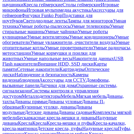
наушники
Кресла геймерские
Столы геймерские
Игровые
микрофоны
Игровая мультимедиа акустика
Аксессуары для
геймеров
Фигурки Funko Pop
Подставки для
ноутбуков
Светодиодные ленты
Лампы для мониторов
Умная
техника
Умные роботы-пылесосы
Умные телевизоры
Умные
стиральные машины
Умные чайники
Умные роботы
кулинарные
Умные вентиляторы
Умные кондиционеры
Умные
обогреватели
Умные увлажнители, очистители воздуха
Умные
отопительные котлы
Умные проветриватели
Умные радиочасы,
метеостанции
Умные кормушки и поилки для
животных
Умные напольные весы
Накопители данных
USB
Flash накопители
Внешние HDD, SSD диски
Карты
памяти
Сетевые накопители
Картридеры
Оптические
диски
Наблюдение и безопасность
Камеры
видеонаблюдения
Аксессуары для CCTV
Домофоны,
вызывные панели
Датчики для дома
Охранные системы,
сигнализации
Системы контроля и управления
доступом
Металлодетекторы
Мебель
Мягкая мебель
Диваны,
тахты
Диваны прямые
Диваны угловые
Диваны П-
образные
Кухонные уголки, диваны
Диваны
модульные
Детские диваны
Диваны садовые
Комплекты мягкой
мебели
Бескаркасные кресла-мешки и диваны
Надувные
диваны
Кресла
Кресла
Кресла-мешки и пуфы
Кресла-качалки,
кресла-маятники
Детские кресла, пуфы
Надувные кресла
Пуфы,
оттоманки
Кресла-кровати
Игровая мебель
Кресла