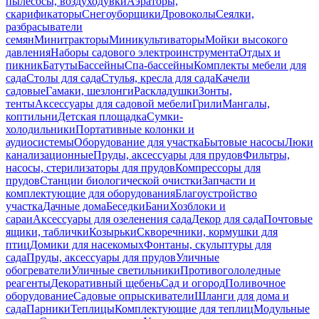
пылесосы, воздуходувки
Аэраторы,
скарификаторы
Снегоуборщики
Дровоколы
Сеялки,
разбрасыватели
семян
Минитракторы
Миникультиваторы
Мойки высокого
давления
Наборы садового электроинструмента
Отдых и
пикник
Батуты
Бассейны
Спа-бассейны
Комплекты мебели для
сада
Столы для сада
Стулья, кресла для сада
Качели
садовые
Гамаки, шезлонги
Раскладушки
Зонты,
тенты
Аксессуары для садовой мебели
Грили
Мангалы,
коптильни
Детская площадка
Сумки-
холодильники
Портативные колонки и
аудиосистемы
Оборудование для участка
Бытовые насосы
Люки
канализационные
Пруды, аксессуары для прудов
Фильтры,
насосы, стерилизаторы для прудов
Компрессоры для
прудов
Станции биологической очистки
Запчасти и
комплектующие для оборудования
Благоустройство
участка
Дачные дома
Беседки
Бани
Хозблоки и
сараи
Аксессуары для озеленения сада
Декор для сада
Почтовые
ящики, таблички
Козырьки
Скворечники, кормушки для
птиц
Домики для насекомых
Фонтаны, скульптуры для
сада
Пруды, аксессуары для прудов
Уличные
обогреватели
Уличные светильники
Противогололедные
реагенты
Декоративный щебень
Сад и огород
Поливочное
оборудование
Садовые опрыскиватели
Шланги для дома и
сада
Парники
Теплицы
Комплектующие для теплиц
Модульные