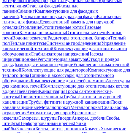
материалы
Шифер
Профнастил
Рулонная кровля
Кровельная
вентиляция
Отделка фасада
Фасадные
панели
Сайдинг
Комплектующие для фасадных
панелей
Декоративные штукатурки для фасада
Клинкерная
плитка для фасада
Декоративный камень для наружной
отделки
Отопление
Отопительные котлы
Газовые
колонки
Камины, печи-камины
Отопительные печи
Банные
печи
Водонагреватели
Радиаторы отопления, батареи
Теплый
пол
Теплые плинтусы
Системы антиобледенения
Управление
климатической техникой
Комплектующие для отопительного
оборудования
Стабилизаторы напряжения
Насосы
циркуляционные
Регулирующая арматура
Отвод и подвод
воды
Дымоходы и комплектующие
Управление климатической
техникой
Комплектующие для радиаторов
Комплектующие для
теплого пола
Топливо и аксессуары для отопительного
оборудования
Комплектующие для печей, каминов
Аксессуары
для каминов, печей
Комплектующие для отопительных котлов,
водонагревателей
Канализация
Тросы сантехнические,
вантузы
Прочистные машины
Трубы, фитинги внутренней
канализации
Трубы, фитинги наружной канализации
Люки
канализационные
Металлопрокат
Металлопрокат
Сваи
Заборы,
ограждения
Автоматика для ворот
Крепежные
изделия
Саморезы, шурупы
Гвозди
Анкеры, дюбели
Скобы,
штифты
Перфорированный крепеж
Гайки,
шайбы
Заклепки
Болты, винты, шпильки
Хомуты
Химические