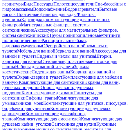
гарнитуры
Биде
Писсуары
Полотенцесушители
Спа-бассейны с
гидромассажем
Водоснабжение
Водонагреватели
Бытовые
насосы
Проточные фильтры для воды
Фильтры-
кувшины
Картриджи, комплектующие для проточных
фильтров
Магистральные фильтры, системы
сантехнические
Аксессуары для магистральных фильтров,
систем сантехнических
Трубы полипропиленовые
Фитинги
полипропиленовые
Расширительные баки,
гидроаккумуляторы
Обустройство ванной комнаты и
туалета
Мебель для ванной
Зеркала для ванной
Аксессуары для
ванной и туалета
Сиденья и чехлы для унитаза
Шторки,
карнизы для ванны
Стеклянные, пластиковые шторки для
ванны
Наборы для ванной и туалета
Зеркала
косметические
Сиденья для ванны
Коврики для ванной и
туалета
Экран-дверки в туалет
Комплектующие для мебели в
ванную
Комплектующие для сантехники
Экраны для ванн,
душевых поддонов
Опоры для ванн, душевых
поддонов
Комплектующие для ванн
Плинтусы для
сантехники
Сифоны, трапы
Комплектующие для
умывальников, моек
Комплектующие для унитазов, писсуаров,
биде
Бачки для унитазов
Комплектующие для душевых
гарнитуров
Комплектующие для сифонов,
трапов
Комплектующие для смесителей
Комплектующие для
душевых кабин, уголков
Сантехника для кухни
Кухонные
мойки
Кухонные мойки со смесителями
Смесители для