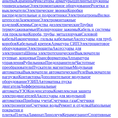
анкеры
Карабины
Фиксаторы арматуры
Шплинты
Пружины
универсальные
Электромонтажное оборудование
Розетки и
выключатели
Электрические звонки
Коробки
распределительные и подрозетники
Электропатроны
Вилки,
штепсели
Заземление
Электромонтажные
изделия
Клеммы
Средства диэлектрические
Трубки
термоусаживаемые
Изолирующие зажимы
Кабель и системы
для прокладки
Короба, трубы, металлорукав
Силовой
кабель
Наконечники, гильзы кабельные
Аксессуары для труб,
коробов
Кабельный крепеж
Арматура СИП
Электрощитовое
оборудование
Электрощиты
Аксессуары для
электрощита
Шины электротехнические
Выключатели
путевые, концевые
Трансформаторы
Аппаратура
управления
Рубильники
Предохранители
Частотные
преобразователи
Пускатели магнитные
Модульная
автоматика
Выключатели автоматические
Реле
Выключатели
нагрузки
Контакторы
Дополнительное модульное
оборудование
УЗИП
Автоматика пуска
двигателя
Дифференциальные
автоматы
УЗО
Конденсаторы
Комплексная защита
электродвигателей
Аксессуары для модульной
автоматики
Приборы учета
Счетчики газа
Счетчики
электроэнергии
Счетчики воды
Ремонт и отделка
Напольные
покрытия и
плитка
Плитка
Ламинат
Линолеум
Керамогранит
Спортивные