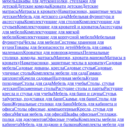
мебель
Шкафы для детской
Полки, стеллажи для
детской
Детские комоды
Кровати детские
Детские
матрасы
Матрасы в кроватку
Наматрасники, защитные чехлы
детские
Мебель для детского сада
Мебельная фурнитура и
аксессуары
Комплектующие для столов
Комплектующие для
стульев
Комплектующие для кроватей и кроваток
Аксессуары
для мебели
Комплектующие для мягкой
мебели
Комплектующие для корпусной мебели
Мебельная
фурнитура
Чехлы для мебели
Системы хранения для
кухни
Товары для безопасности детей
Мебель для самых
маленьких
Кроватки для новорожденных
Пеленальные
столики, комоды, матрасы
Манежи, кровати-манежи
Матрасы в
кроватку
Наматрасники, защитные чехлы в кроватку
Садовая
мебель
Садовые диваны, кресла
Садовые стулья
Садовые,
уличные столы
Комплекты мебели для сада
Гамаки,
шезлонги
Качели садовые
Надувная мебель
Кухни
походные
Столы для сада
Мебель для учебы
Столы, стулья
детские
Письменные столы
Растущие столы и парты
Растущие
кресла и стулья для учебы
Мебель для бани и сауны
Стулья,
табуретки, подставки для бани
Скамьи для бани
Столы для
бани
Журнальные столики для бани
Мебель для кабинета и
офиса
Столы офисные, компьютерные
Кресла, стулья для
офиса
Мягкая мебель для офиса
Шкафы офисные
Стеллажи,
полки для документов
Офисные тумбы
Комплекты мебели для
кабинета
Мебель для лоджии и балкона
Комплекты мебели для