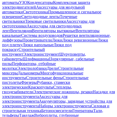
автоматы
УЗО
Конденсаторы
Комплексная защита
электродвигателей
Аксессуары для модульной
автоматики
Светотехника
Промышленное и сигнальное
освещение
Светодиодные ленты
Точечные
светильники
Трековые светильники
Аксессуары для
светотехники
Аксессуары для светодиодных
лент
Вентиляция
Вентиляторы вытяжные
Вентиляторы
канальные
Системы воздуховодов
Решетки вентиляционные,
диффузоры
Проветриватели
Люки
Люки ревизионные
Люки
под плитку
Люки напольные
Люки под
покраску
Строительный
инструмент
Электроинструмент
Шуруповерты,
гайковерты
Шлифмашины
Циркулярные, сабельные
пилы
Перфораторы, отбойные
молотки
Электролобзики
Дрели
Строительные
миксеры
Дальномеры
Многофункциональные
инструменты
Строительные фены
Строительные
пистолеты
Фрезеры
Рубанки, стамески
электрические
Краскопульты
Степлеры,
гвоздезабиватели
Электрические ножницы, резаки
Насадки для
электроинструмента
Аксессуары для
электроинструмента
Аккумуляторы, зарядные устройства для
электроинструмента
Наборы электроинструмента
Силовая и
строительная техника
Бетоносмесители
Генераторы
Тали,
тельферы
Такелаж
Виброплиты, глубинные