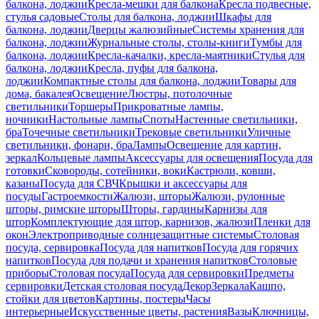
балкона, лоджии
Кресла-мешки для балкона
Кресла подвесные,
стулья садовые
Столы для балкона, лоджии
Шкафы для
балкона, лоджии
Дверцы жалюзийные
Системы хранения для
балкона, лоджии
Журнальные столы, столы-книги
Тумбы для
балкона, лоджии
Кресла-качалки, кресла-маятники
Стулья для
балкона, лоджии
Кресла, пуфы для балкона,
лоджии
Компактные столы для балкона, лоджии
Товары для
дома, бакалея
Освещение
Люстры, потолочные
светильники
Торшеры
Прикроватные лампы,
ночники
Настольные лампы
Споты
Настенные светильники,
бра
Точечные светильники
Трековые светильники
Уличные
светильники, фонари, бра
Лампы
Освещение для картин,
зеркал
Кольцевые лампы
Аксессуары для освещения
Посуда для
готовки
Сковороды, сотейники, воки
Кастрюли, ковши,
казаны
Посуда для СВЧ
Крышки и аксессуары для
посуды
Гастроемкости
Жалюзи, шторы
Жалюзи, рулонные
шторы, римские шторы
Шторы, гардины
Карнизы для
штор
Комплектующие для штор, карнизов, жалюзи
Пленки для
окон
Электроприводные солнцезащитные системы
Столовая
посуда, сервировка
Посуда для напитков
Посуда для горячих
напитков
Посуда для подачи и хранения напитков
Столовые
приборы
Столовая посуда
Посуда для сервировки
Предметы
сервировки
Детская столовая посуда
Декор
Зеркала
Кашпо,
стойки для цветов
Картины, постеры
Часы
интерьерные
Искусственные цветы, растения
Вазы
Ключницы,