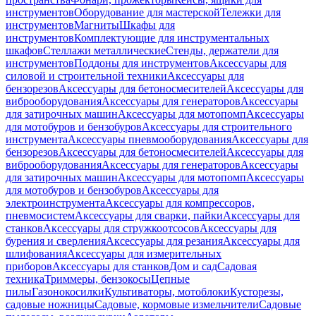
инструментов
Оборудование для мастерской
Тележки для
инструментов
Магниты
Шкафы для
инструментов
Комплектующие для инструментальных
шкафов
Стеллажи металлические
Стенды, держатели для
инструментов
Поддоны для инструментов
Аксессуары для
силовой и строительной техники
Аксессуары для
бензорезов
Аксессуары для бетоносмесителей
Аксессуары для
виброоборудования
Аксессуары для генераторов
Аксессуары
для затирочных машин
Аксессуары для мотопомп
Аксессуары
для мотобуров и бензобуров
Аксессуары для строительного
инструмента
Аксессуары пневмооборудования
Аксессуары для
бензорезов
Аксессуары для бетоносмесителей
Аксессуары для
виброоборудования
Аксессуары для генераторов
Аксессуары
для затирочных машин
Аксессуары для мотопомп
Аксессуары
для мотобуров и бензобуров
Аксессуары для
электроинструмента
Аксессуары для компрессоров,
пневмосистем
Аксессуары для сварки, пайки
Аксессуары для
станков
Аксессуары для стружкоотсосов
Аксессуары для
бурения и сверления
Аксессуары для резания
Аксессуары для
шлифования
Аксессуары для измерительных
приборов
Аксессуары для станков
Дом и сад
Садовая
техника
Триммеры, бензокосы
Цепные
пилы
Газонокосилки
Культиваторы, мотоблоки
Кусторезы,
садовые ножницы
Садовые, кормовые измельчители
Садовые