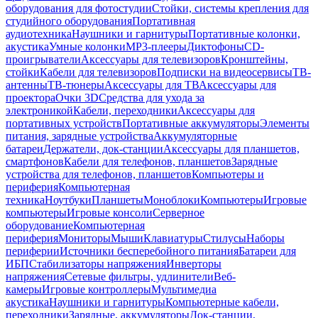
оборудования для фотостудии
Стойки, системы крепления для
студийного оборудования
Портативная
аудиотехника
Наушники и гарнитуры
Портативные колонки,
акустика
Умные колонки
MP3-плееры
Диктофоны
CD-
проигрыватели
Аксессуары для телевизоров
Кронштейны,
стойки
Кабели для телевизоров
Подписки на видеосервисы
ТВ-
антенны
ТВ-тюнеры
Аксессуары для ТВ
Аксессуары для
проектора
Очки 3D
Средства для ухода за
электроникой
Кабели, переходники
Аксессуары для
портативных устройств
Портативные аккумуляторы
Элементы
питания, зарядные устройства
Аккумуляторные
батареи
Держатели, док-станции
Аксессуары для планшетов,
смартфонов
Кабели для телефонов, планшетов
Зарядные
устройства для телефонов, планшетов
Компьютеры и
периферия
Компьютерная
техника
Ноутбуки
Планшеты
Моноблоки
Компьютеры
Игровые
компьютеры
Игровые консоли
Серверное
оборудование
Компьютерная
периферия
Мониторы
Мыши
Клавиатуры
Стилусы
Наборы
периферии
Источники бесперебойного питания
Батареи для
ИБП
Стабилизаторы напряжения
Инверторы
напряжения
Сетевые фильтры, удлинители
Веб-
камеры
Игровые контроллеры
Мультимедиа
акустика
Наушники и гарнитуры
Компьютерные кабели,
переходники
Зарядные, аккумуляторы
Док-станции,