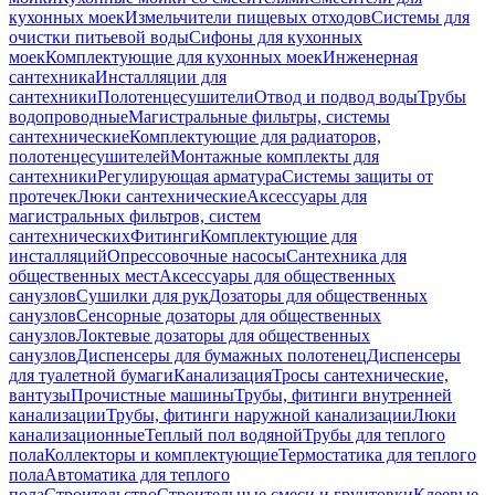
кухонных моек
Измельчители пищевых отходов
Системы для
очистки питьевой воды
Сифоны для кухонных
моек
Комплектующие для кухонных моек
Инженерная
сантехника
Инсталляции для
сантехники
Полотенцесушители
Отвод и подвод воды
Трубы
водопроводные
Магистральные фильтры, системы
сантехнические
Комплектующие для радиаторов,
полотенцесушителей
Монтажные комплекты для
сантехники
Регулирующая арматура
Системы защиты от
протечек
Люки сантехнические
Аксессуары для
магистральных фильтров, систем
сантехнических
Фитинги
Комплектующие для
инсталляций
Опрессовочные насосы
Сантехника для
общественных мест
Аксессуары для общественных
санузлов
Сушилки для рук
Дозаторы для общественных
санузлов
Сенсорные дозаторы для общественных
санузлов
Локтевые дозаторы для общественных
санузлов
Диспенсеры для бумажных полотенец
Диспенсеры
для туалетной бумаги
Канализация
Тросы сантехнические,
вантузы
Прочистные машины
Трубы, фитинги внутренней
канализации
Трубы, фитинги наружной канализации
Люки
канализационные
Теплый пол водяной
Трубы для теплого
пола
Коллекторы и комплектующие
Термостатика для теплого
пола
Автоматика для теплого
пола
Строительство
Строительные смеси и грунтовки
Клеевые