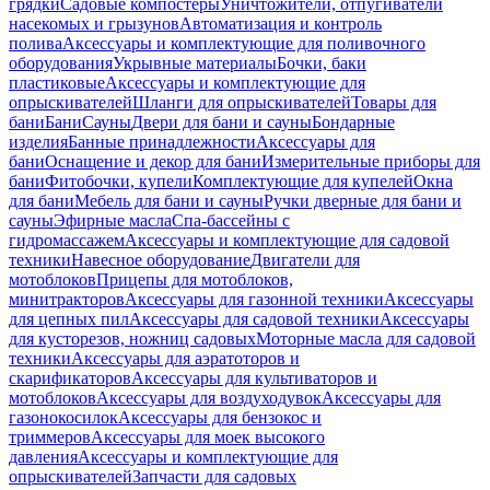
грядки
Садовые компостеры
Уничтожители, отпугиватели
насекомых и грызунов
Автоматизация и контроль
полива
Аксессуары и комплектующие для поливочного
оборудования
Укрывные материалы
Бочки, баки
пластиковые
Аксессуары и комплектующие для
опрыскивателей
Шланги для опрыскивателей
Товары для
бани
Бани
Сауны
Двери для бани и сауны
Бондарные
изделия
Банные принадлежности
Аксессуары для
бани
Оснащение и декор для бани
Измерительные приборы для
бани
Фитобочки, купели
Комплектующие для купелей
Окна
для бани
Мебель для бани и сауны
Ручки дверные для бани и
сауны
Эфирные масла
Спа-бассейны с
гидромассажем
Аксессуары и комплектующие для садовой
техники
Навесное оборудование
Двигатели для
мотоблоков
Прицепы для мотоблоков,
минитракторов
Аксессуары для газонной техники
Аксессуары
для цепных пил
Аксессуары для садовой техники
Аксессуары
для кусторезов, ножниц садовых
Моторные масла для садовой
техники
Аксессуары для аэратоторов и
скарификаторов
Аксессуары для культиваторов и
мотоблоков
Аксессуары для воздуходувок
Аксессуары для
газонокосилок
Аксессуары для бензокос и
триммеров
Аксессуары для моек высокого
давления
Аксессуары и комплектующие для
опрыскивателей
Запчасти для садовых