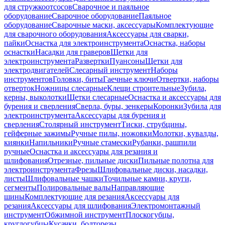
для стружкоотсосов
Сварочное и паяльное
оборудование
Сварочное оборудование
Паяльное
оборудование
Сварочные маски, аксессуары
Комплектующие
для сварочного оборудования
Аксессуары для сварки,
пайки
Оснастка для электроинструмента
Оснастка, наборы
оснастки
Насадки для граверов
Щетки для
электроинструмента
Развертки
Пуансоны
Щетки для
электродвигателей
Слесарный инструмент
Наборы
инструментов
Головки, биты
Гаечные ключи
Отвертки, наборы
отверток
Ножницы слесарные
Клещи строительные
Зубила,
керны, выколотки
Щетки слесарные
Оснастка и аксессуары для
бурения и сверления
Сверла, буры, зенкеры
Коронки
Зубила для
электроинструмента
Аксессуары для бурения и
сверления
Столярный инструмент
Тиски, струбцины,
гейферные зажимы
Ручные пилы, ножовки
Молотки, кувалды,
киянки
Напильники
Ручные стамески
Рубанки, рашпили
ручные
Оснастка и аксессуары для резания и
шлифования
Отрезные, пильные диски
Пильные полотна для
электроинструмента
Фрезы
Шлифовальные диски, насадки,
листы
Шлифовальные чашки
Точильные камни, круги,
сегменты
Полировальные валы
Направляющие
шины
Комплектующие для резания
Аксессуары для
резания
Аксессуары для шлифования
Электромонтажный
инструмент
Обжимной инструмент
Плоскогубцы,
круглогубцы
Кусачки, болторезы,