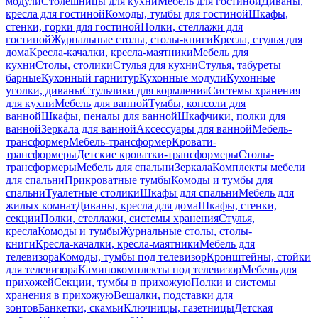
модули
Столешницы для кухни
Мебель для гостиной
Диваны,
кресла для гостиной
Комоды, тумбы для гостиной
Шкафы,
стенки, горки для гостиной
Полки, стеллажи для
гостиной
Журнальные столы, столы-книги
Кресла, стулья для
дома
Кресла-качалки, кресла-маятники
Мебель для
кухни
Столы, столики
Стулья для кухни
Стулья, табуреты
барные
Кухонный гарнитур
Кухонные модули
Кухонные
уголки, диваны
Стульчики для кормления
Системы хранения
для кухни
Мебель для ванной
Тумбы, консоли для
ванной
Шкафы, пеналы для ванной
Шкафчики, полки для
ванной
Зеркала для ванной
Аксессуары для ванной
Мебель-
трансформер
Мебель-трансформер
Кровати-
трансформеры
Детские кроватки-трансформеры
Столы-
трансформеры
Мебель для спальни
Зеркала
Комплекты мебели
для спальни
Прикроватные тумбы
Комоды и тумбы для
спальни
Туалетные столики
Шкафы для спальни
Мебель для
жилых комнат
Диваны, кресла для дома
Шкафы, стенки,
секции
Полки, стеллажи, системы хранения
Стулья,
кресла
Комоды и тумбы
Журнальные столы, столы-
книги
Кресла-качалки, кресла-маятники
Мебель для
телевизора
Комоды, тумбы под телевизор
Кронштейны, стойки
для телевизора
Каминокомплекты под телевизор
Мебель для
прихожей
Секции, тумбы в прихожую
Полки и системы
хранения в прихожую
Вешалки, подставки для
зонтов
Банкетки, скамьи
Ключницы, газетницы
Детская