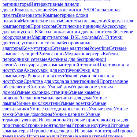
репликаторы
Интерактивные панели,
доски
Комплектующие
Жесткие диски, SSD
Оперативная
память
Видеокарты
Компьютерные блоки
питания
Материнские платы
Системы охлаждения
Корпуса для
компьютеров
Процессоры
Оптические приводы
Аксессуары
для корпусов ПК
Боксы, док-станции для накопителей
Сетевое
оборудование
Маршрутизаторы, DSL-модемы
Wi-Fi точки
доступа, усилители сигнала
Беспроводные
адаптеры
Коммутаторы
Сетевые адаптеры
Powerline
Сетевые
комплектующие
IP-телефония
Медиаконвертеры
Кабели,
переходники сетевые
Антенны для беспроводной
связи
Аксессуары для компьютерной техники
Подставки для
ноутбуков
Аксессуары для ноутбуков
Очки для
компьютера
Рюкзаки для ноутбуков
Сумки, чехлы для
ноутбуков
Средства для ухода за электроникой
Программное
обеспечение
Система Умный дом
Управление умным
домом
Умные колонки, станции
Умные камеры
видеонаблюдения
Умные датчики для дома
Умные
лампы
Умные выключатели
Умные розетки
Умные
светильники
Умные светодиодные ленты
Умные реле
Умные
замки
Умные домофоны
Умные карнизы
Умные
терморегуляторы
Игровая зона
Игровые приставки
Игры для
приставок
Игровые контроллеры
Игровые ноутбуки
Игровые
компьютеры
Игровые видеокарты
Игровые мониторы
Игровые
телевизоры
Игровые мыши
Игровые клавиатуры
Игровые