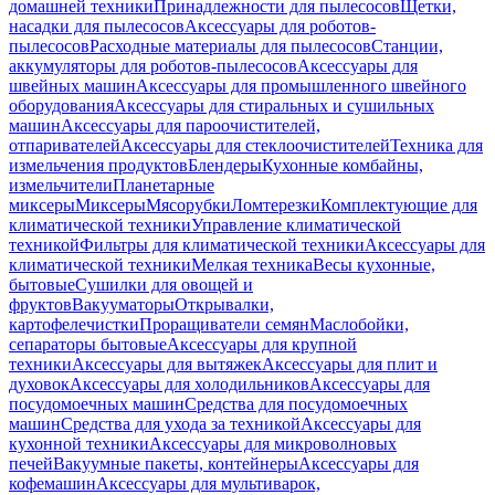
домашней техники
Принадлежности для пылесосов
Щетки,
насадки для пылесосов
Аксессуары для роботов-
пылесосов
Расходные материалы для пылесосов
Станции,
аккумуляторы для роботов-пылесосов
Аксессуары для
швейных машин
Аксессуары для промышленного швейного
оборудования
Аксессуары для стиральных и сушильных
машин
Аксессуары для пароочистителей,
отпаривателей
Аксессуары для стеклоочистителей
Техника для
измельчения продуктов
Блендеры
Кухонные комбайны,
измельчители
Планетарные
миксеры
Миксеры
Мясорубки
Ломтерезки
Комплектующие для
климатической техники
Управление климатической
техникой
Фильтры для климатической техники
Аксессуары для
климатической техники
Мелкая техника
Весы кухонные,
бытовые
Сушилки для овощей и
фруктов
Вакууматоры
Открывалки,
картофелечистки
Проращиватели семян
Маслобойки,
сепараторы бытовые
Аксессуары для крупной
техники
Аксессуары для вытяжек
Аксессуары для плит и
духовок
Аксессуары для холодильников
Аксессуары для
посудомоечных машин
Средства для посудомоечных
машин
Средства для ухода за техникой
Аксессуары для
кухонной техники
Аксессуары для микроволновых
печей
Вакуумные пакеты, контейнеры
Аксессуары для
кофемашин
Аксессуары для мультиварок,