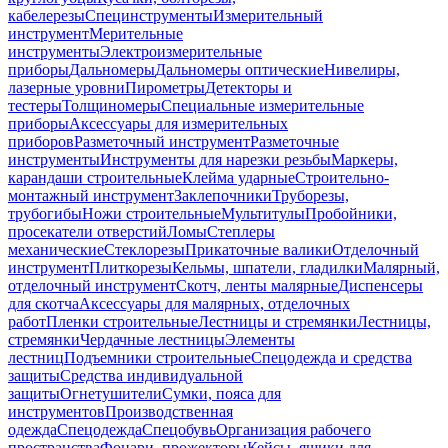
кабелерезы
Специнструменты
Измерительный
инструмент
Мерительные
инструменты
Электроизмерительные
приборы
Дальномеры
Дальномеры оптические
Нивелиры,
лазерные уровни
Пирометры
Детекторы и
тестеры
Толщиномеры
Специальные измерительные
приборы
Аксессуары для измерительных
приборов
Разметочный инструмент
Разметочные
инструменты
Инструменты для нарезки резьбы
Маркеры,
карандаши строительные
Клейма ударные
Строительно-
монтажный инструмент
Заклепочники
Труборезы,
трубогибы
Ножи строительные
Мультитулы
Пробойники,
просекатели отверстий
Ломы
Степлеры
механические
Стеклорезы
Прикаточные валики
Отделочный
инструмент
Плиткорезы
Кельмы, шпатели, гладилки
Малярный,
отделочный инструмент
Скотч, ленты малярные
Диспенсеры
для скотча
Аксессуары для малярных, отделочных
работ
Пленки строительные
Лестницы и стремянки
Лестницы,
стремянки
Чердачные лестницы
Элементы
лестниц
Подъемники строительные
Спецодежда и средства
защиты
Средства индивидуальной
защиты
Огнетушители
Сумки, пояса для
инструментов
Производственная
одежда
Спецодежда
Спецобувь
Организация рабочего
пространства
Фонари, прожекторы
Кейсы, ящики для