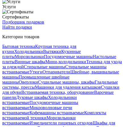
Услуги
Сертификаты
Подборщик подарков
Найти подарки
Категории товаров
Бытовая техника
Крупная техника для
кухни
Холодильники
Вытяжки
Кухонные
плиты
Морозильники
Посудомоечные машины
Настольные
плиты
Винные шкафы
Мини-холодильники
Техника для ухода
за одеждой
Стиральные машины
Стиральные машины
встраиваемые
Утюги
Отпариватели
Швейные, вышивальные
машины
Промышленные швейные
машины
Оверлоки
Сушильные машины, шкафы
Гладильные
системы, прессы
Машинки для удаления катышков
Сушилки
для обуви
Встраиваемая техника, оборудование
Варочные
панели
Духовые шкафы
Холодильники
встраиваемые
Посудомоечные машины
встраиваемые
Микроволновые печи
встраиваемые
Кофемашины встраиваемые
Комплекты
встраиваемой техники
Морозильники
встраиваемые
Измельчители пищевых отходов
Шкафы для