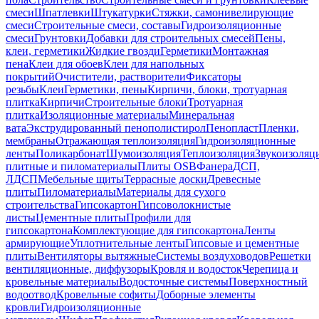
смеси
Шпатлевки
Штукатурки
Стяжки, самонивелирующие
смеси
Строительные смеси, составы
Гидроизоляционные
смеси
Грунтовки
Добавки для строительных смесей
Пены,
клеи, герметики
Жидкие гвозди
Герметики
Монтажная
пена
Клеи для обоев
Клеи для напольных
покрытий
Очистители, растворители
Фиксаторы
резьбы
Клеи
Герметики, пены
Кирпичи, блоки, тротуарная
плитка
Кирпичи
Строительные блоки
Тротуарная
плитка
Изоляционные материалы
Минеральная
вата
Экструдированный пенополистирол
Пенопласт
Пленки,
мембраны
Отражающая теплоизоляция
Гидроизоляционные
ленты
Поликарбонат
Шумоизоляция
Теплоизоляция
Звукоизоляц
плитные и пиломатериалы
Плиты OSB
Фанера
ДСП,
ЛДСП
Мебельные щиты
Террасные доски
Древесные
плиты
Пиломатериалы
Материалы для сухого
строительства
Гипсокартон
Гипсоволокнистые
листы
Цементные плиты
Профили для
гипсокартона
Комплектующие для гипсокартона
Ленты
армирующие
Уплотнительные ленты
Гипсовые и цементные
плиты
Вентиляторы вытяжные
Системы воздуховодов
Решетки
вентиляционные, диффузоры
Кровля и водосток
Черепица и
кровельные материалы
Водосточные системы
Поверхностный
водоотвод
Кровельные софиты
Доборные элементы
кровли
Гидроизоляционные