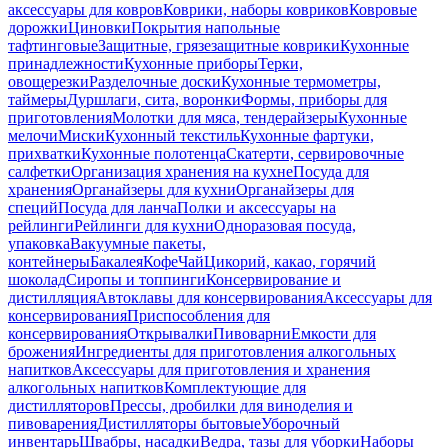
аксессуары для ковров
Коврики, наборы ковриков
Ковровые
дорожки
Циновки
Покрытия напольные
тафтинговые
Защитные, грязезащитные коврики
Кухонные
принадлежности
Кухонные приборы
Терки,
овощерезки
Разделочные доски
Кухонные термометры,
таймеры
Дуршлаги, сита, воронки
Формы, приборы для
приготовления
Молотки для мяса, тендерайзеры
Кухонные
мелочи
Миски
Кухонный текстиль
Кухонные фартуки,
прихватки
Кухонные полотенца
Скатерти, сервировочные
салфетки
Организация хранения на кухне
Посуда для
хранения
Органайзеры для кухни
Органайзеры для
специй
Посуда для ланча
Полки и аксессуары на
рейлинги
Рейлинги для кухни
Одноразовая посуда,
упаковка
Вакуумные пакеты,
контейнеры
Бакалея
Кофе
Чай
Цикорий, какао, горячий
шоколад
Сиропы и топпинги
Консервирование и
дистилляция
Автоклавы для консервирования
Аксессуары для
консервирования
Приспособления для
консервирования
Открывалки
Пивоварни
Емкости для
брожения
Ингредиенты для приготовления алкогольных
напитков
Аксессуары для приготовления и хранения
алкогольных напитков
Комплектующие для
дистилляторов
Прессы, дробилки для виноделия и
пивоварения
Дистилляторы бытовые
Уборочный
инвентарь
Швабры, насадки
Ведра, тазы для уборки
Наборы