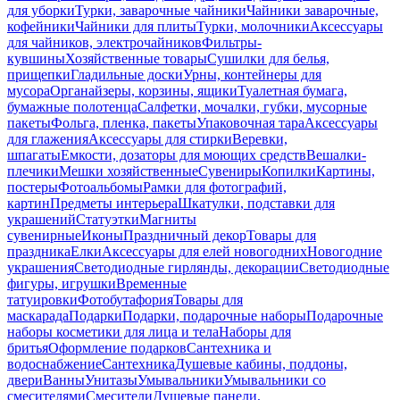
для уборки
Турки, заварочные чайники
Чайники заварочные,
кофейники
Чайники для плиты
Турки, молочники
Аксессуары
для чайников, электрочайников
Фильтры-
кувшины
Хозяйственные товары
Сушилки для белья,
прищепки
Гладильные доски
Урны, контейнеры для
мусора
Органайзеры, корзины, ящики
Туалетная бумага,
бумажные полотенца
Салфетки, мочалки, губки, мусорные
пакеты
Фольга, пленка, пакеты
Упаковочная тара
Аксессуары
для глажения
Аксессуары для стирки
Веревки,
шпагаты
Емкости, дозаторы для моющих средств
Вешалки-
плечики
Мешки хозяйственные
Сувениры
Копилки
Картины,
постеры
Фотоальбомы
Рамки для фотографий,
картин
Предметы интерьера
Шкатулки, подставки для
украшений
Статуэтки
Магниты
сувенирные
Иконы
Праздничный декор
Товары для
праздника
Елки
Аксессуары для елей новогодних
Новогодние
украшения
Светодиодные гирлянды, декорации
Светодиодные
фигуры, игрушки
Временные
татуировки
Фотобутафория
Товары для
маскарада
Подарки
Подарки, подарочные наборы
Подарочные
наборы косметики для лица и тела
Наборы для
бритья
Оформление подарков
Сантехника и
водоснабжение
Сантехника
Душевые кабины, поддоны,
двери
Ванны
Унитазы
Умывальники
Умывальники со
смесителями
Смесители
Душевые панели,