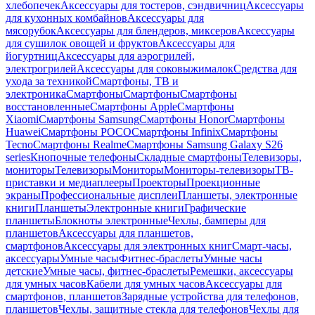
хлебопечек
Аксессуары для тостеров, сэндвичниц
Аксессуары
для кухонных комбайнов
Аксессуары для
мясорубок
Аксессуары для блендеров, миксеров
Аксессуары
для сушилок овощей и фруктов
Аксессуары для
йогуртниц
Аксессуары для аэрогрилей,
электрогрилей
Аксессуары для соковыжималок
Средства для
ухода за техникой
Смартфоны, ТВ и
электроника
Смартфоны
Смартфоны
Смартфоны
восстановленные
Смартфоны Apple
Смартфоны
Xiaomi
Смартфоны Samsung
Смартфоны Honor
Смартфоны
Huawei
Смартфоны POCO
Смартфоны Infinix
Смартфоны
Tecno
Смартфоны Realme
Смартфоны Samsung Galaxy S26
series
Кнопочные телефоны
Складные смартфоны
Телевизоры,
мониторы
Телевизоры
Мониторы
Мониторы-телевизоры
ТВ-
приставки и медиаплееры
Проекторы
Проекционные
экраны
Профессиональные дисплеи
Планшеты, электронные
книги
Планшеты
Электронные книги
Графические
планшеты
Блокноты электронные
Чехлы, бамперы для
планшетов
Аксессуары для планшетов,
смартфонов
Аксессуары для электронных книг
Смарт-часы,
аксессуары
Умные часы
Фитнес-браслеты
Умные часы
детские
Умные часы, фитнес-браслеты
Ремешки, аксессуары
для умных часов
Кабели для умных часов
Аксессуары для
смартфонов, планшетов
Зарядные устройства для телефонов,
планшетов
Чехлы, защитные стекла для телефонов
Чехлы для