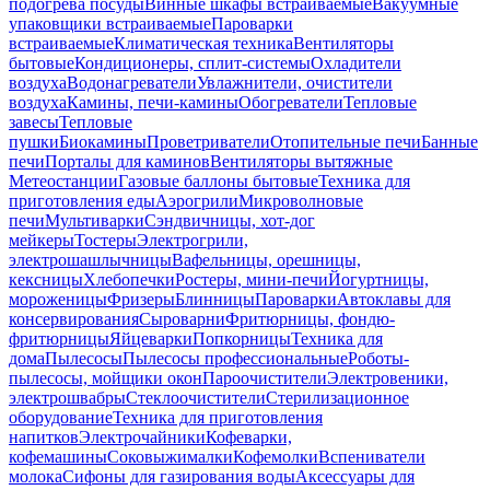
подогрева посуды
Винные шкафы встраиваемые
Вакуумные
упаковщики встраиваемые
Пароварки
встраиваемые
Климатическая техника
Вентиляторы
бытовые
Кондиционеры, сплит-системы
Охладители
воздуха
Водонагреватели
Увлажнители, очистители
воздуха
Камины, печи-камины
Обогреватели
Тепловые
завесы
Тепловые
пушки
Биокамины
Проветриватели
Отопительные печи
Банные
печи
Порталы для каминов
Вентиляторы вытяжные
Метеостанции
Газовые баллоны бытовые
Техника для
приготовления еды
Аэрогрили
Микроволновые
печи
Мультиварки
Сэндвичницы, хот-дог
мейкеры
Тостеры
Электрогрили,
электрошашлычницы
Вафельницы, орешницы,
кексницы
Хлебопечки
Ростеры, мини-печи
Йогуртницы,
мороженицы
Фризеры
Блинницы
Пароварки
Автоклавы для
консервирования
Сыроварни
Фритюрницы, фондю-
фритюрницы
Яйцеварки
Попкорницы
Техника для
дома
Пылесосы
Пылесосы профессиональные
Роботы-
пылесосы, мойщики окон
Пароочистители
Электровеники,
электрошвабры
Стеклоочистители
Стерилизационное
оборудование
Техника для приготовления
напитков
Электрочайники
Кофеварки,
кофемашины
Соковыжималки
Кофемолки
Вспениватели
молока
Сифоны для газирования воды
Аксессуары для