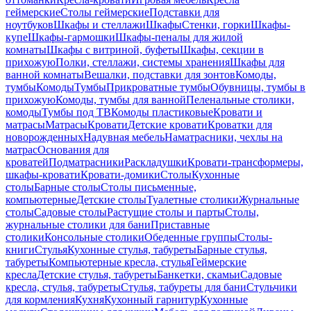
геймерские
Столы геймерские
Подставки для
ноутбуков
Шкафы и стеллажи
Шкафы
Стенки, горки
Шкафы-
купе
Шкафы-гармошки
Шкафы-пеналы для жилой
комнаты
Шкафы с витриной, буфеты
Шкафы, секции в
прихожую
Полки, стеллажи, системы хранения
Шкафы для
ванной комнаты
Вешалки, подставки для зонтов
Комоды,
тумбы
Комоды
Тумбы
Прикроватные тумбы
Обувницы, тумбы в
прихожую
Комоды, тумбы для ванной
Пеленальные столики,
комоды
Тумбы под ТВ
Комоды пластиковые
Кровати и
матрасы
Матрасы
Кровати
Детские кровати
Кроватки для
новорожденных
Надувная мебель
Наматрасники, чехлы на
матрас
Основания для
кроватей
Подматрасники
Раскладушки
Кровати-трансформеры,
шкафы-кровати
Кровати-домики
Столы
Кухонные
столы
Барные столы
Столы письменные,
компьютерные
Детские столы
Туалетные столики
Журнальные
столы
Садовые столы
Растущие столы и парты
Столы,
журнальные столики для бани
Приставные
столики
Консольные столики
Обеденные группы
Столы-
книги
Стулья
Кухонные стулья, табуреты
Барные стулья,
табуреты
Компьютерные кресла, стулья
Геймерские
кресла
Детские стулья, табуреты
Банкетки, скамьи
Садовые
кресла, стулья, табуреты
Стулья, табуреты для бани
Стульчики
для кормления
Кухня
Кухонный гарнитур
Кухонные