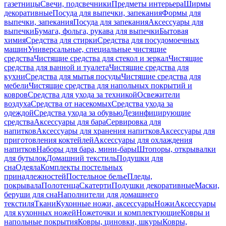
газетницы
Свечи, подсвечники
Предметы интерьера
Ширмы
декоративные
Посуда для выпечки, запекания
Формы для
выпечки, запекания
Посуда для запекания
Аксессуары для
выпечки
Бумага, фольга, рукава для выпечки
Бытовая
химия
Средства для стирки
Средства для посудомоечных
машин
Универсальные, специальные чистящие
средства
Чистящие средства для стекол и зеркал
Чистящие
средства для ванной и туалета
Чистящие средства для
кухни
Средства для мытья посуды
Чистящие средства для
мебели
Чистящие средства для напольных покрытий и
ковров
Средства для ухода за техникой
Освежители
воздуха
Средства от насекомых
Средства ухода за
одеждой
Средства ухода за обувью
Дезинфицирующие
средства
Аксессуары для бара
Сервировка для
напитков
Аксессуары для хранения напитков
Аксессуары для
приготовления коктейлей
Аксессуары для охлаждения
напитков
Наборы для бара, мини-бары
Штопоры, открывалки
для бутылок
Домашний текстиль
Подушки для
сна
Одеяла
Комплекты постельных
принадлежностей
Постельное белье
Пледы,
покрывала
Полотенца
Скатерти
Подушки декоративные
Маски,
беруши для сна
Наполнители для домашнего
текстиля
Ткани
Кухонные ножи, аксессуары
Ножи
Аксессуары
для кухонных ножей
Ножеточки и комплектующие
Ковры и
напольные покрытия
Ковры, циновки, шкуры
Ковры,