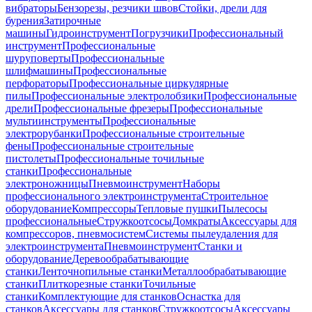
вибраторы
Бензорезы, резчики швов
Стойки, дрели для
бурения
Затирочные
машины
Гидроинструмент
Погрузчики
Профессиональный
инструмент
Профессиональные
шуруповерты
Профессиональные
шлифмашины
Профессиональные
перфораторы
Профессиональные циркулярные
пилы
Профессиональные электролобзики
Профессиональные
дрели
Профессиональные фрезеры
Профессиональные
мультиинструменты
Профессиональные
электрорубанки
Профессиональные строительные
фены
Профессиональные строительные
пистолеты
Профессиональные точильные
станки
Профессиональные
электроножницы
Пневмоинструмент
Наборы
профессионального электроинструмента
Строительное
оборудование
Компрессоры
Тепловые пушки
Пылесосы
профессиональные
Стружкоотсосы
Домкраты
Аксессуары для
компрессоров, пневмосистем
Системы пылеудаления для
электроинструмента
Пневмоинструмент
Станки и
оборудование
Деревообрабатывающие
станки
Ленточнопильные станки
Металлообрабатывающие
станки
Плиткорезные станки
Точильные
станки
Комплектующие для станков
Оснастка для
станков
Аксессуары для станков
Стружкоотсосы
Аксессуары