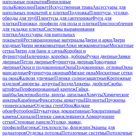
напольные покрытия
Виниловые
полы
Ковролин
Паркет
Искусственная трава
Аксессуары для
напольных покрытий и плитки
Подложка
Плинтусы, уголки,
обводы для труб
Плинтусы для сантехники
Фуги для
плитки
Порожки, профили для пола и плитки
Приспособления
для укладки плитки
Системы выравнивания
плитки
Аксессуары для напольных
покрытий
Реставрационные материалы
Двери и арки
Двери
входные
Двери межкомнатные
Арки межкомнатные
Москитные
сетки
Двери для бани и сауны
Коробки и
фурнитура
Наличники, коробки, доборы
Ручки дверные
Замки
дверные
Петли дверные
Фурнитура дверная
Доводчики
дверные
Окна и подоконники
Окна
Подоконники, отливы
Окна
мансардные
Фурнитура оконная
Мягкие окна
Москитные сетки
на окна
Жалюзи уличные
Пленки солнцезащитные
Крепежные
изделия
Саморезы, шурупы
Гвозди
Анкеры, дюбели
Скобы,
штифты
Перфорированный крепеж
Гайки,
шайбы
Заклепки
Болты, винты, шпильки
Хомуты
Химические
анкеры
Карабины
Фиксаторы арматуры
Шплинты
Пружины
универсальные
Отделка стен
Обои
Жидкие
обои
Фотообои
Штукатурки декоративные
Декоративный
камень
Скинали
Пленки самоклеящиеся
Армирующие
сетки
Стеновые панели
Уголки, маяки,
профили
Вагонка
Стеклохолсты, флизелин
Экраны для
радиаторов
Отделка потолка
Потолочные системы
Потолочные