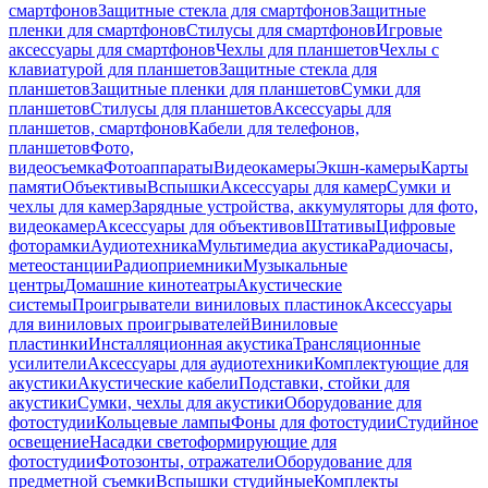
смартфонов
Защитные стекла для смартфонов
Защитные
пленки для смартфонов
Стилусы для смартфонов
Игровые
аксессуары для смартфонов
Чехлы для планшетов
Чехлы с
клавиатурой для планшетов
Защитные стекла для
планшетов
Защитные пленки для планшетов
Сумки для
планшетов
Стилусы для планшетов
Аксессуары для
планшетов, смартфонов
Кабели для телефонов,
планшетов
Фото,
видеосъемка
Фотоаппараты
Видеокамеры
Экшн-камеры
Карты
памяти
Объективы
Вспышки
Аксессуары для камер
Сумки и
чехлы для камер
Зарядные устройства, аккумуляторы для фото,
видеокамер
Аксессуары для объективов
Штативы
Цифровые
фоторамки
Аудиотехника
Мультимедиа акустика
Радиочасы,
метеостанции
Радиоприемники
Музыкальные
центры
Домашние кинотеатры
Акустические
системы
Проигрыватели виниловых пластинок
Аксессуары
для виниловых проигрывателей
Виниловые
пластинки
Инсталляционная акустика
Трансляционные
усилители
Аксессуары для аудиотехники
Комплектующие для
акустики
Акустические кабели
Подставки, стойки для
акустики
Сумки, чехлы для акустики
Оборудование для
фотостудии
Кольцевые лампы
Фоны для фотостудии
Студийное
освещение
Насадки светоформирующие для
фотостудии
Фотозонты, отражатели
Оборудование для
предметной съемки
Вспышки студийные
Комплекты