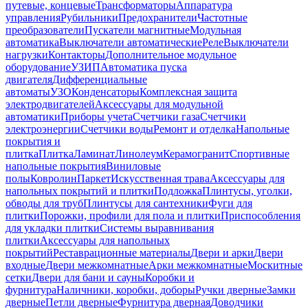
путевые, концевые
Трансформаторы
Аппаратура
управления
Рубильники
Предохранители
Частотные
преобразователи
Пускатели магнитные
Модульная
автоматика
Выключатели автоматические
Реле
Выключатели
нагрузки
Контакторы
Дополнительное модульное
оборудование
УЗИП
Автоматика пуска
двигателя
Дифференциальные
автоматы
УЗО
Конденсаторы
Комплексная защита
электродвигателей
Аксессуары для модульной
автоматики
Приборы учета
Счетчики газа
Счетчики
электроэнергии
Счетчики воды
Ремонт и отделка
Напольные
покрытия и
плитка
Плитка
Ламинат
Линолеум
Керамогранит
Спортивные
напольные покрытия
Виниловые
полы
Ковролин
Паркет
Искусственная трава
Аксессуары для
напольных покрытий и плитки
Подложка
Плинтусы, уголки,
обводы для труб
Плинтусы для сантехники
Фуги для
плитки
Порожки, профили для пола и плитки
Приспособления
для укладки плитки
Системы выравнивания
плитки
Аксессуары для напольных
покрытий
Реставрационные материалы
Двери и арки
Двери
входные
Двери межкомнатные
Арки межкомнатные
Москитные
сетки
Двери для бани и сауны
Коробки и
фурнитура
Наличники, коробки, доборы
Ручки дверные
Замки
дверные
Петли дверные
Фурнитура дверная
Доводчики