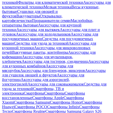
техникой
Фильтры для климатической техники
Аксессуары для
климатической техники
Мелкая техника
Весы кухонные,
бытовые
Сушилки для овощей и
фруктов
Вакууматоры
Открывалки,
картофелечистки
Проращиватели семян
Маслобойки,
сепараторы бытовые
Аксессуары для крупной
техники
Аксессуары для вытяжек
Аксессуары для плит и
духовок
Аксессуары для холодильников
Аксессуары для
посудомоечных машин
Средства для посудомоечных
машин
Средства для ухода за техникой
Аксессуары для
кухонной техники
Аксессуары для микроволновых
печей
Вакуумные пакеты, контейнеры
Аксессуары для
кофемашин
Аксессуары для мультиварок,
хлебопечек
Аксессуары для тостеров, сэндвичниц
Аксессуары
для кухонных комбайнов
Аксессуары для
мясорубок
Аксессуары для блендеров, миксеров
Аксессуары
для сушилок овощей и фруктов
Аксессуары для
йогуртниц
Аксессуары для аэрогрилей,
электрогрилей
Аксессуары для соковыжималок
Средства для
ухода за техникой
Смартфоны, ТВ и
электроника
Смартфоны
Смартфоны
Смартфоны
восстановленные
Смартфоны Apple
Смартфоны
Xiaomi
Смартфоны Samsung
Смартфоны Honor
Смартфоны
Huawei
Смартфоны POCO
Смартфоны Infinix
Смартфоны
Tecno
Смартфоны Realme
Смартфоны Samsung Galaxy S26