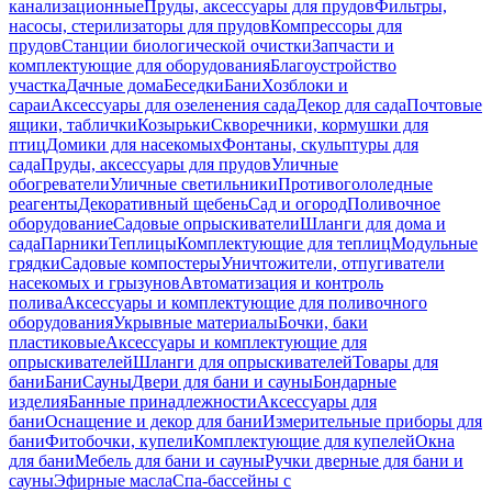
канализационные
Пруды, аксессуары для прудов
Фильтры,
насосы, стерилизаторы для прудов
Компрессоры для
прудов
Станции биологической очистки
Запчасти и
комплектующие для оборудования
Благоустройство
участка
Дачные дома
Беседки
Бани
Хозблоки и
сараи
Аксессуары для озеленения сада
Декор для сада
Почтовые
ящики, таблички
Козырьки
Скворечники, кормушки для
птиц
Домики для насекомых
Фонтаны, скульптуры для
сада
Пруды, аксессуары для прудов
Уличные
обогреватели
Уличные светильники
Противогололедные
реагенты
Декоративный щебень
Сад и огород
Поливочное
оборудование
Садовые опрыскиватели
Шланги для дома и
сада
Парники
Теплицы
Комплектующие для теплиц
Модульные
грядки
Садовые компостеры
Уничтожители, отпугиватели
насекомых и грызунов
Автоматизация и контроль
полива
Аксессуары и комплектующие для поливочного
оборудования
Укрывные материалы
Бочки, баки
пластиковые
Аксессуары и комплектующие для
опрыскивателей
Шланги для опрыскивателей
Товары для
бани
Бани
Сауны
Двери для бани и сауны
Бондарные
изделия
Банные принадлежности
Аксессуары для
бани
Оснащение и декор для бани
Измерительные приборы для
бани
Фитобочки, купели
Комплектующие для купелей
Окна
для бани
Мебель для бани и сауны
Ручки дверные для бани и
сауны
Эфирные масла
Спа-бассейны с