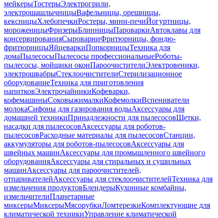
мейкеры
Тостеры
Электрогрили,
электрошашлычницы
Вафельницы, орешницы,
кексницы
Хлебопечки
Ростеры, мини-печи
Йогуртницы,
мороженицы
Фризеры
Блинницы
Пароварки
Автоклавы для
консервирования
Сыроварни
Фритюрницы, фондю-
фритюрницы
Яйцеварки
Попкорницы
Техника для
дома
Пылесосы
Пылесосы профессиональные
Роботы-
пылесосы, мойщики окон
Пароочистители
Электровеники,
электрошвабры
Стеклоочистители
Стерилизационное
оборудование
Техника для приготовления
напитков
Электрочайники
Кофеварки,
кофемашины
Соковыжималки
Кофемолки
Вспениватели
молока
Сифоны для газирования воды
Аксессуары для
домашней техники
Принадлежности для пылесосов
Щетки,
насадки для пылесосов
Аксессуары для роботов-
пылесосов
Расходные материалы для пылесосов
Станции,
аккумуляторы для роботов-пылесосов
Аксессуары для
швейных машин
Аксессуары для промышленного швейного
оборудования
Аксессуары для стиральных и сушильных
машин
Аксессуары для пароочистителей,
отпаривателей
Аксессуары для стеклоочистителей
Техника для
измельчения продуктов
Блендеры
Кухонные комбайны,
измельчители
Планетарные
миксеры
Миксеры
Мясорубки
Ломтерезки
Комплектующие для
климатической техники
Управление климатической