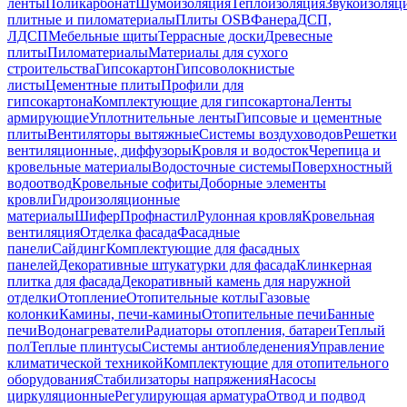
ленты
Поликарбонат
Шумоизоляция
Теплоизоляция
Звукоизоляц
плитные и пиломатериалы
Плиты OSB
Фанера
ДСП,
ЛДСП
Мебельные щиты
Террасные доски
Древесные
плиты
Пиломатериалы
Материалы для сухого
строительства
Гипсокартон
Гипсоволокнистые
листы
Цементные плиты
Профили для
гипсокартона
Комплектующие для гипсокартона
Ленты
армирующие
Уплотнительные ленты
Гипсовые и цементные
плиты
Вентиляторы вытяжные
Системы воздуховодов
Решетки
вентиляционные, диффузоры
Кровля и водосток
Черепица и
кровельные материалы
Водосточные системы
Поверхностный
водоотвод
Кровельные софиты
Доборные элементы
кровли
Гидроизоляционные
материалы
Шифер
Профнастил
Рулонная кровля
Кровельная
вентиляция
Отделка фасада
Фасадные
панели
Сайдинг
Комплектующие для фасадных
панелей
Декоративные штукатурки для фасада
Клинкерная
плитка для фасада
Декоративный камень для наружной
отделки
Отопление
Отопительные котлы
Газовые
колонки
Камины, печи-камины
Отопительные печи
Банные
печи
Водонагреватели
Радиаторы отопления, батареи
Теплый
пол
Теплые плинтусы
Системы антиобледенения
Управление
климатической техникой
Комплектующие для отопительного
оборудования
Стабилизаторы напряжения
Насосы
циркуляционные
Регулирующая арматура
Отвод и подвод