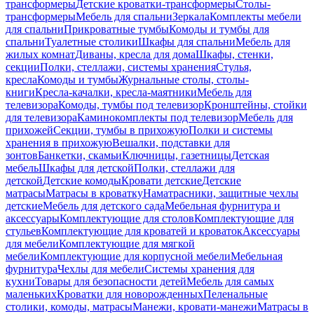
трансформеры
Детские кроватки-трансформеры
Столы-
трансформеры
Мебель для спальни
Зеркала
Комплекты мебели
для спальни
Прикроватные тумбы
Комоды и тумбы для
спальни
Туалетные столики
Шкафы для спальни
Мебель для
жилых комнат
Диваны, кресла для дома
Шкафы, стенки,
секции
Полки, стеллажи, системы хранения
Стулья,
кресла
Комоды и тумбы
Журнальные столы, столы-
книги
Кресла-качалки, кресла-маятники
Мебель для
телевизора
Комоды, тумбы под телевизор
Кронштейны, стойки
для телевизора
Каминокомплекты под телевизор
Мебель для
прихожей
Секции, тумбы в прихожую
Полки и системы
хранения в прихожую
Вешалки, подставки для
зонтов
Банкетки, скамьи
Ключницы, газетницы
Детская
мебель
Шкафы для детской
Полки, стеллажи для
детской
Детские комоды
Кровати детские
Детские
матрасы
Матрасы в кроватку
Наматрасники, защитные чехлы
детские
Мебель для детского сада
Мебельная фурнитура и
аксессуары
Комплектующие для столов
Комплектующие для
стульев
Комплектующие для кроватей и кроваток
Аксессуары
для мебели
Комплектующие для мягкой
мебели
Комплектующие для корпусной мебели
Мебельная
фурнитура
Чехлы для мебели
Системы хранения для
кухни
Товары для безопасности детей
Мебель для самых
маленьких
Кроватки для новорожденных
Пеленальные
столики, комоды, матрасы
Манежи, кровати-манежи
Матрасы в