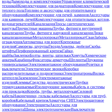
воды
Дымоходы и комплектующие
Управление климатической
техникой
Комплектующие для радиаторов
Комплектующие для
теплого пола
Топливо и аксессуары для отопительного
оборудования
Комплектующие для печей, каминов
Аксессуары
для каминов, печей
Комплектующие для отопительных котлов,
водонагревателей
Канализация
Тросы сантехнические,
вантузы
Прочистные машины
Трубы, фитинги внутренней
канализации
Трубы, фитинги наружной канализации
Люки
канализационные
Металлопрокат
Металлопрокат
Сваи
Заборы,
ограждения
Автоматика для ворот
Крепежные
изделия
Саморезы, шурупы
Гвозди
Анкеры, дюбели
Скобы,
штифты
Перфорированный крепеж
Гайки,
шайбы
Заклепки
Болты, винты, шпильки
Хомуты
Химические
анкеры
Карабины
Фиксаторы арматуры
Шплинты
Пружины
универсальные
Электромонтажное оборудование
Розетки и
выключатели
Электрические звонки
Коробки
распределительные и подрозетники
Электропатроны
Вилки,
штепсели
Заземление
Электромонтажные
изделия
Клеммы
Средства диэлектрические
Трубки
термоусаживаемые
Изолирующие зажимы
Кабель и системы
для прокладки
Короба, трубы, металлорукав
Силовой
кабель
Наконечники, гильзы кабельные
Аксессуары для труб,
коробов
Кабельный крепеж
Арматура СИП
Электрощитовое
оборудование
Электрощиты
Аксессуары для
электрощита
Шины электротехнические
Выключатели