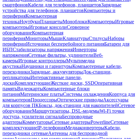
смартфонов
Кабели для телефонов, планшетов
Зарядные
устройства для телефонов, планшетов
Компьютеры и
периферия
Компьютерная
техника
Ноутбуки
Планшеты
Моноблоки
Компьютеры
Игровые
компьютеры
Игровые консоли
Серверное
оборудование
Компьютерная
периферия
Мониторы
Мыши
Клавиатуры
Стилусы
Наборы
периферии
Источники бесперебойного питания
Батареи для
ИБП
Стабилизаторы напряжения
Инверторы
напряжения
Сетевые фильтры, удлинители
Веб-
камеры
Игровые контроллеры
Мультимедиа
акустика
Наушники и гарнитуры
Компьютерные кабели,
переходники
Зарядные, аккумуляторы
Док-станции,
репликаторы
Интерактивные панели,
доски
Комплектующие
Жесткие диски, SSD
Оперативная
память
Видеокарты
Компьютерные блоки
питания
Материнские платы
Системы охлаждения
Корпуса для
компьютеров
Процессоры
Оптические приводы
Аксессуары
для корпусов ПК
Боксы, док-станции для накопителей
Сетевое
оборудование
Маршрутизаторы, DSL-модемы
Wi-Fi точки
доступа, усилители сигнала
Беспроводные
адаптеры
Коммутаторы
Сетевые адаптеры
Powerline
Сетевые
комплектующие
IP-телефония
Медиаконвертеры
Кабели,
переходники сетевые
Антенны для беспроводной
связи
Аксессуары для компьютерной техники
Подставки для