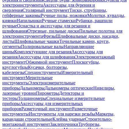
электроинструмента
Аксессуары для бурения и
сверления
Столярный инструмент
Тиски, струбцины,
гейферные зажимы
Ручные пилы, ножовки
Молотки, кувалды,
киянки
Напильники
Ручные стамески
Рубанки, рашпили
ручные
Оснастка и аксессуары для резания и
шлифования
Отрезные, пильные диски
Пильные полотна для
электроинструмента
Фрезы
Шлифовальные диски, насадки,
листы
Шлифовальные чашки
Точильные камни, круги,
сегменты
Полировальные валы
Направляющие
шины
Комплектующие для резания
Аксессуары для
резания
Аксессуары для шлифования
Электромонтажный
инструмент
Обжимной инструмент
Плоскогубцы,
круглогубцы
Кусачки, болторезы,
кабелерезы
Специнструменты
Измерительный
инструмент
Мерительные
инструменты
Электроизмерительные
приборы
Дальномеры
Дальномеры оптические
Нивелиры,
лазерные уровни
Пирометры
Детекторы и
тестеры
Толщиномеры
Специальные измерительные
приборы
Аксессуары для измерительных
приборов
Разметочный инструмент
Разметочные
инструменты
Инструменты для нарезки резьбы
Маркеры,
карандаши строительные
Клейма ударные
Строительно-
монтажный инструмент
Заклепочники
Труборезы,