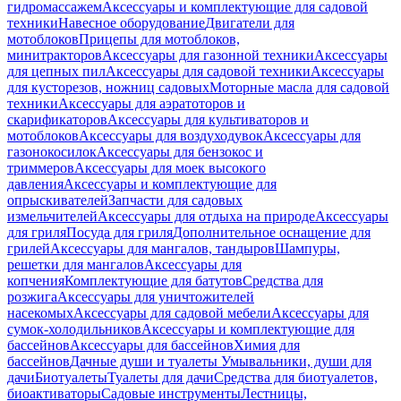
гидромассажем
Аксессуары и комплектующие для садовой
техники
Навесное оборудование
Двигатели для
мотоблоков
Прицепы для мотоблоков,
минитракторов
Аксессуары для газонной техники
Аксессуары
для цепных пил
Аксессуары для садовой техники
Аксессуары
для кусторезов, ножниц садовых
Моторные масла для садовой
техники
Аксессуары для аэратоторов и
скарификаторов
Аксессуары для культиваторов и
мотоблоков
Аксессуары для воздуходувок
Аксессуары для
газонокосилок
Аксессуары для бензокос и
триммеров
Аксессуары для моек высокого
давления
Аксессуары и комплектующие для
опрыскивателей
Запчасти для садовых
измельчителей
Аксессуары для отдыха на природе
Аксессуары
для гриля
Посуда для гриля
Дополнительное оснащение для
грилей
Аксессуары для мангалов, тандыров
Шампуры,
решетки для мангалов
Аксессуары для
копчения
Комплектующие для батутов
Средства для
розжига
Аксессуары для уничтожителей
насекомых
Аксессуары для садовой мебели
Аксессуары для
сумок-холодильников
Аксессуары и комплектующие для
бассейнов
Аксессуары для бассейнов
Химия для
бассейнов
Дачные души и туалеты
Умывальники, души для
дачи
Биотуалеты
Туалеты для дачи
Средства для биотуалетов,
биоактиваторы
Садовые инструменты
Лестницы,