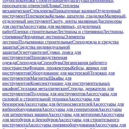
трубогибы
Ножи строительные
Мультитулы
Пробойники,
просекатели отверстий
Ломы
Степлеры
механические
Стеклорезы
Прикаточные валики
Отделочный
инструмент
Плиткорезы
Кельмы, шпатели, гладилки
Малярный,
отделочный инструмент
Скотч, ленты малярные
Диспенсеры
для скотча
Аксессуары для малярных, отделочных
работ
Пленки строительные
Лестницы и стремянки
Лестницы,
стремянки
Чердачные лестницы
Элементы
лестниц
Подъемники строительные
Спецодежда и средства
защиты
Средства индивидуальной
защиты
Огнетушители
Сумки, пояса для
инструментов
Производственная
одежда
Спецодежда
Спецобувь
Организация рабочего
пространства
Фонари, прожекторы
Кейсы, ящики для
инструментов
Оборудование для мастерской
Тележки для
инструментов
Магниты
Шкафы для
инструментов
Комплектующие для инструментальных
шкафов
Стеллажи металлические
Стенды, держатели для
инструментов
Поддоны для инструментов
Аксессуары для
силовой и строительной техники
Аксессуары для
бензорезов
Аксессуары для бетоносмесителей
Аксессуары для
виброоборудования
Аксессуары для генераторов
Аксессуары
для затирочных машин
Аксессуары для мотопомп
Аксессуары
для мотобуров и бензобуров
Аксессуары для строительного
инструмента
Аксессуары пневмооборудования
Аксессуары для