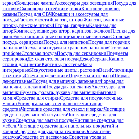
зеркал
Кольцевые лампы
Аксессуары для освещения
Посуда для
готовки
Сковороды, сотейники, воки
Кастрюли, ковши,
казаны
Посуда для СВЧ
Крышки и аксессуары для
посуды
Гастроемкости
Жалюзи, шторы
Жалюзи, рулонные
шторы, римские шторы
Шторы, гардины
Карнизы для
штор
Комплектующие для штор, карнизов, жалюзи
Пленки для
окон
Электроприводные солнцезащитные системы
Столовая
посуда, сервировка
Посуда для напитков
Посуда для горячих
напитков
Посуда для подачи и хранения напитков
Столовые
приборы
Столовая посуда
Посуда для сервировки
Предметы
сервировки
Детская столовая посуда
Декор
Зеркала
Кашпо,
стойки для цветов
Картины, постеры
Часы
интерьерные
Искусственные цветы, растения
Вазы
Ключницы,
газетницы
Свечи, подсвечники
Предметы интерьера
Ширмы
декоративные
Посуда для выпечки, запекания
Формы для
выпечки, запекания
Посуда для запекания
Аксессуары для
выпечки
Бумага, фольга, рукава для выпечки
Бытовая
химия
Средства для стирки
Средства для посудомоечных
машин
Универсальные, специальные чистящие
средства
Чистящие средства для стекол и зеркал
Чистящие
средства для ванной и туалета
Чистящие средства для
кухни
Средства для мытья посуды
Чистящие средства для
мебели
Чистящие средства для напольных покрытий и
ковров
Средства для ухода за техникой
Освежители
воздуха
Средства от насекомых
Средства ухода за