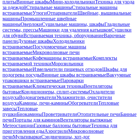
плиты
Винные шкафы
Мини-холодильники
Техника для ухода
за одеждой
Стиральные машины
Стиральные машины
встраиваемые
Утюги
Отпариватели
Швейные, вышивальные
машины
Промышленные швейные
машины
Оверлоки
Сушильные машины, шкафы
Гладильные
системы, прессы
Машинки для удаления катышков
Сушилки
для обуви
Встраиваемая техника, оборудование
Варочные
панели
Духовые шкафы
Холодильники
встраиваемые
Посудомоечные машины
встраиваемые
Микроволновые печи
встраиваемые
Кофемашины встраиваемые
Комплекты
встраиваемой техники
Морозильники
встраиваемые
Измельчители пищевых отходов
Шкафы для
подогрева посуды
Винные шкафы встраиваемые
Вакуумные
упаковщики встраиваемые
Пароварки
встраиваемые
Климатическая техника
Вентиляторы
бытовые
Кондиционеры, сплит-системы
Охладители
воздуха
Водонагреватели
Увлажнители, очистители
воздуха
Камины, печи-камины
Обогреватели
Тепловые
завесы
Тепловые
пушки
Биокамины
Проветриватели
Отопительные печи
Банные
печи
Порталы для каминов
Вентиляторы вытяжные
Метеостанции
Газовые баллоны бытовые
Техника для
приготовления еды
Аэрогрили
Микроволновые
печи
Мультиварки
Сэндвичницы, хот-дог