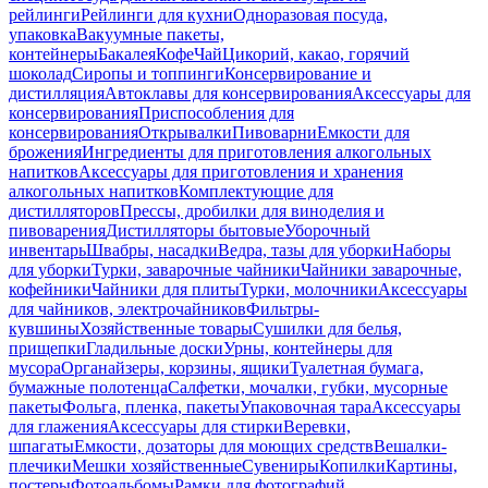
рейлинги
Рейлинги для кухни
Одноразовая посуда,
упаковка
Вакуумные пакеты,
контейнеры
Бакалея
Кофе
Чай
Цикорий, какао, горячий
шоколад
Сиропы и топпинги
Консервирование и
дистилляция
Автоклавы для консервирования
Аксессуары для
консервирования
Приспособления для
консервирования
Открывалки
Пивоварни
Емкости для
брожения
Ингредиенты для приготовления алкогольных
напитков
Аксессуары для приготовления и хранения
алкогольных напитков
Комплектующие для
дистилляторов
Прессы, дробилки для виноделия и
пивоварения
Дистилляторы бытовые
Уборочный
инвентарь
Швабры, насадки
Ведра, тазы для уборки
Наборы
для уборки
Турки, заварочные чайники
Чайники заварочные,
кофейники
Чайники для плиты
Турки, молочники
Аксессуары
для чайников, электрочайников
Фильтры-
кувшины
Хозяйственные товары
Сушилки для белья,
прищепки
Гладильные доски
Урны, контейнеры для
мусора
Органайзеры, корзины, ящики
Туалетная бумага,
бумажные полотенца
Салфетки, мочалки, губки, мусорные
пакеты
Фольга, пленка, пакеты
Упаковочная тара
Аксессуары
для глажения
Аксессуары для стирки
Веревки,
шпагаты
Емкости, дозаторы для моющих средств
Вешалки-
плечики
Мешки хозяйственные
Сувениры
Копилки
Картины,
постеры
Фотоальбомы
Рамки для фотографий,