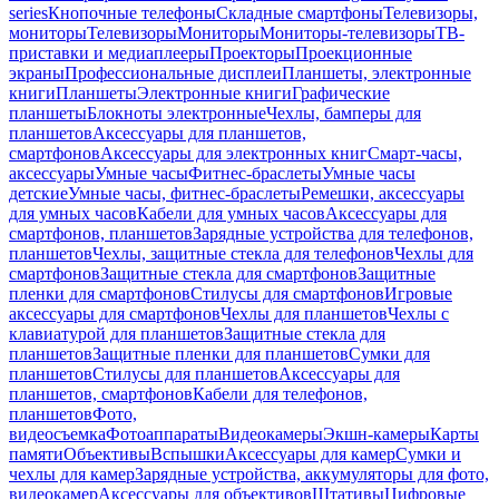
series
Кнопочные телефоны
Складные смартфоны
Телевизоры,
мониторы
Телевизоры
Мониторы
Мониторы-телевизоры
ТВ-
приставки и медиаплееры
Проекторы
Проекционные
экраны
Профессиональные дисплеи
Планшеты, электронные
книги
Планшеты
Электронные книги
Графические
планшеты
Блокноты электронные
Чехлы, бамперы для
планшетов
Аксессуары для планшетов,
смартфонов
Аксессуары для электронных книг
Смарт-часы,
аксессуары
Умные часы
Фитнес-браслеты
Умные часы
детские
Умные часы, фитнес-браслеты
Ремешки, аксессуары
для умных часов
Кабели для умных часов
Аксессуары для
смартфонов, планшетов
Зарядные устройства для телефонов,
планшетов
Чехлы, защитные стекла для телефонов
Чехлы для
смартфонов
Защитные стекла для смартфонов
Защитные
пленки для смартфонов
Стилусы для смартфонов
Игровые
аксессуары для смартфонов
Чехлы для планшетов
Чехлы с
клавиатурой для планшетов
Защитные стекла для
планшетов
Защитные пленки для планшетов
Сумки для
планшетов
Стилусы для планшетов
Аксессуары для
планшетов, смартфонов
Кабели для телефонов,
планшетов
Фото,
видеосъемка
Фотоаппараты
Видеокамеры
Экшн-камеры
Карты
памяти
Объективы
Вспышки
Аксессуары для камер
Сумки и
чехлы для камер
Зарядные устройства, аккумуляторы для фото,
видеокамер
Аксессуары для объективов
Штативы
Цифровые