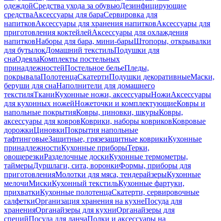
одеждой
Средства ухода за обувью
Дезинфицирующие
средства
Аксессуары для бара
Сервировка для
напитков
Аксессуары для хранения напитков
Аксессуары для
приготовления коктейлей
Аксессуары для охлаждения
напитков
Наборы для бара, мини-бары
Штопоры, открывалки
для бутылок
Домашний текстиль
Подушки для
сна
Одеяла
Комплекты постельных
принадлежностей
Постельное белье
Пледы,
покрывала
Полотенца
Скатерти
Подушки декоративные
Маски,
беруши для сна
Наполнители для домашнего
текстиля
Ткани
Кухонные ножи, аксессуары
Ножи
Аксессуары
для кухонных ножей
Ножеточки и комплектующие
Ковры и
напольные покрытия
Ковры, циновки, шкуры
Ковры,
аксессуары для ковров
Коврики, наборы ковриков
Ковровые
дорожки
Циновки
Покрытия напольные
тафтинговые
Защитные, грязезащитные коврики
Кухонные
принадлежности
Кухонные приборы
Терки,
овощерезки
Разделочные доски
Кухонные термометры,
таймеры
Дуршлаги, сита, воронки
Формы, приборы для
приготовления
Молотки для мяса, тендерайзеры
Кухонные
мелочи
Миски
Кухонный текстиль
Кухонные фартуки,
прихватки
Кухонные полотенца
Скатерти, сервировочные
салфетки
Организация хранения на кухне
Посуда для
хранения
Органайзеры для кухни
Органайзеры для
специй
Посуда для ланча
Полки и аксессуары на