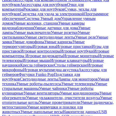
ноутбуков
Аксессуары для ноутбуков
Очки для
компьютера
Рюкзаки для ноутбуков
Сумки, чехлы для
ноутбуков
Средства для ухода за электроникой
Программное
обеспечение
Система Умный дом
Управление умным
домом
Умные колонки, станции
Умные камеры
видеонаблюдения
Умные датчики для дома
Умные
лампы
Умные выключатели
Умные розетки
Умные
светильники
Умные светодиодные ленты
Умные реле
Умные
замки
Умные домофоны
Умные карнизы
Умные
терморегуляторы
Игровая зона
Игровые приставки
Игры для
приставок
Игровые контроллеры
Игровые ноутбуки
Игровые
компьютеры
Игровые видеокарты
Игровые мониторы
Игровые
телевизоры
Игровые мыши
Игровые клавиатуры
Игровые
наушники
Кресла геймерские
Столы геймерские
Игровые
микрофоны
Игровая мультимедиа акустика
Аксессуары для
геймеров
Фигурки Funko Pop
Подставки для
ноутбуков
Светодиодные ленты
Лампы для мониторов
Умная
техника
Умные роботы-пылесосы
Умные телевизоры
Умные
стиральные машины
Умные чайники
Умные роботы
кулинарные
Умные вентиляторы
Умные кондиционеры
Умные
обогреватели
Умные увлажнители, очистители воздуха
Умные
отопительные котлы
Умные проветриватели
Умные радиочасы,
метеостанции
Умные кормушки и поилки для
животных
Умные напольные весы
Накопители данных
USB