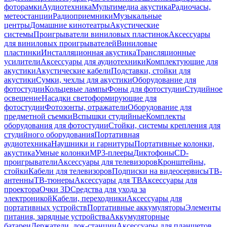
фоторамки
Аудиотехника
Мультимедиа акустика
Радиочасы,
метеостанции
Радиоприемники
Музыкальные
центры
Домашние кинотеатры
Акустические
системы
Проигрыватели виниловых пластинок
Аксессуары
для виниловых проигрывателей
Виниловые
пластинки
Инсталляционная акустика
Трансляционные
усилители
Аксессуары для аудиотехники
Комплектующие для
акустики
Акустические кабели
Подставки, стойки для
акустики
Сумки, чехлы для акустики
Оборудование для
фотостудии
Кольцевые лампы
Фоны для фотостудии
Студийное
освещение
Насадки светоформирующие для
фотостудии
Фотозонты, отражатели
Оборудование для
предметной съемки
Вспышки студийные
Комплекты
оборудования для фотостудии
Стойки, системы крепления для
студийного оборудования
Портативная
аудиотехника
Наушники и гарнитуры
Портативные колонки,
акустика
Умные колонки
MP3-плееры
Диктофоны
CD-
проигрыватели
Аксессуары для телевизоров
Кронштейны,
стойки
Кабели для телевизоров
Подписки на видеосервисы
ТВ-
антенны
ТВ-тюнеры
Аксессуары для ТВ
Аксессуары для
проектора
Очки 3D
Средства для ухода за
электроникой
Кабели, переходники
Аксессуары для
портативных устройств
Портативные аккумуляторы
Элементы
питания, зарядные устройства
Аккумуляторные
батареи
Держатели, док-станции
Аксессуары для планшетов,