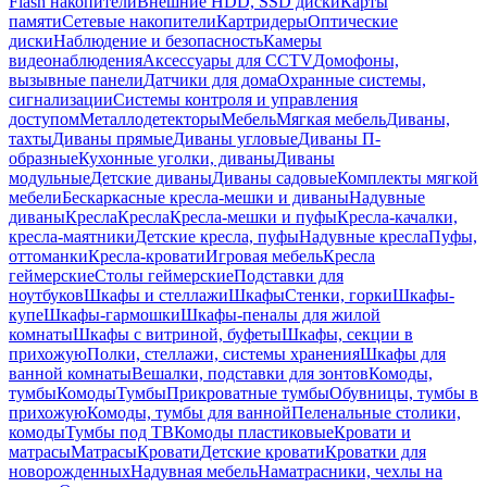
Flash накопители
Внешние HDD, SSD диски
Карты
памяти
Сетевые накопители
Картридеры
Оптические
диски
Наблюдение и безопасность
Камеры
видеонаблюдения
Аксессуары для CCTV
Домофоны,
вызывные панели
Датчики для дома
Охранные системы,
сигнализации
Системы контроля и управления
доступом
Металлодетекторы
Мебель
Мягкая мебель
Диваны,
тахты
Диваны прямые
Диваны угловые
Диваны П-
образные
Кухонные уголки, диваны
Диваны
модульные
Детские диваны
Диваны садовые
Комплекты мягкой
мебели
Бескаркасные кресла-мешки и диваны
Надувные
диваны
Кресла
Кресла
Кресла-мешки и пуфы
Кресла-качалки,
кресла-маятники
Детские кресла, пуфы
Надувные кресла
Пуфы,
оттоманки
Кресла-кровати
Игровая мебель
Кресла
геймерские
Столы геймерские
Подставки для
ноутбуков
Шкафы и стеллажи
Шкафы
Стенки, горки
Шкафы-
купе
Шкафы-гармошки
Шкафы-пеналы для жилой
комнаты
Шкафы с витриной, буфеты
Шкафы, секции в
прихожую
Полки, стеллажи, системы хранения
Шкафы для
ванной комнаты
Вешалки, подставки для зонтов
Комоды,
тумбы
Комоды
Тумбы
Прикроватные тумбы
Обувницы, тумбы в
прихожую
Комоды, тумбы для ванной
Пеленальные столики,
комоды
Тумбы под ТВ
Комоды пластиковые
Кровати и
матрасы
Матрасы
Кровати
Детские кровати
Кроватки для
новорожденных
Надувная мебель
Наматрасники, чехлы на