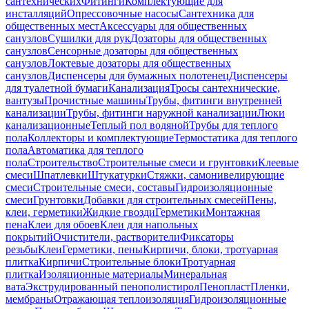
сантехнических
Фитинги
Комплектующие для
инсталляций
Опрессовочные насосы
Сантехника для
общественных мест
Аксессуары для общественных
санузлов
Сушилки для рук
Дозаторы для общественных
санузлов
Сенсорные дозаторы для общественных
санузлов
Локтевые дозаторы для общественных
санузлов
Диспенсеры для бумажных полотенец
Диспенсеры
для туалетной бумаги
Канализация
Тросы сантехнические,
вантузы
Прочистные машины
Трубы, фитинги внутренней
канализации
Трубы, фитинги наружной канализации
Люки
канализационные
Теплый пол водяной
Трубы для теплого
пола
Коллекторы и комплектующие
Термостатика для теплого
пола
Автоматика для теплого
пола
Строительство
Строительные смеси и грунтовки
Клеевые
смеси
Шпатлевки
Штукатурки
Стяжки, самонивелирующие
смеси
Строительные смеси, составы
Гидроизоляционные
смеси
Грунтовки
Добавки для строительных смесей
Пены,
клеи, герметики
Жидкие гвозди
Герметики
Монтажная
пена
Клеи для обоев
Клеи для напольных
покрытий
Очистители, растворители
Фиксаторы
резьбы
Клеи
Герметики, пены
Кирпичи, блоки, тротуарная
плитка
Кирпичи
Строительные блоки
Тротуарная
плитка
Изоляционные материалы
Минеральная
вата
Экструдированный пенополистирол
Пенопласт
Пленки,
мембраны
Отражающая теплоизоляция
Гидроизоляционные