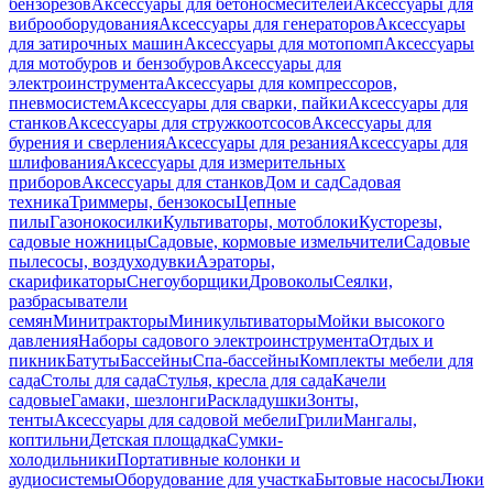
бензорезов
Аксессуары для бетоносмесителей
Аксессуары для
виброоборудования
Аксессуары для генераторов
Аксессуары
для затирочных машин
Аксессуары для мотопомп
Аксессуары
для мотобуров и бензобуров
Аксессуары для
электроинструмента
Аксессуары для компрессоров,
пневмосистем
Аксессуары для сварки, пайки
Аксессуары для
станков
Аксессуары для стружкоотсосов
Аксессуары для
бурения и сверления
Аксессуары для резания
Аксессуары для
шлифования
Аксессуары для измерительных
приборов
Аксессуары для станков
Дом и сад
Садовая
техника
Триммеры, бензокосы
Цепные
пилы
Газонокосилки
Культиваторы, мотоблоки
Кусторезы,
садовые ножницы
Садовые, кормовые измельчители
Садовые
пылесосы, воздуходувки
Аэраторы,
скарификаторы
Снегоуборщики
Дровоколы
Сеялки,
разбрасыватели
семян
Минитракторы
Миникультиваторы
Мойки высокого
давления
Наборы садового электроинструмента
Отдых и
пикник
Батуты
Бассейны
Спа-бассейны
Комплекты мебели для
сада
Столы для сада
Стулья, кресла для сада
Качели
садовые
Гамаки, шезлонги
Раскладушки
Зонты,
тенты
Аксессуары для садовой мебели
Грили
Мангалы,
коптильни
Детская площадка
Сумки-
холодильники
Портативные колонки и
аудиосистемы
Оборудование для участка
Бытовые насосы
Люки