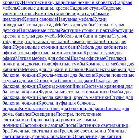
кроватку
Наматрасники, защитные чехлы в кроватку
Садовая
мебель
Садовые диваны, кресла
Садовые стулья
Садовые,
уличные столы
Комплекты мебели для сада
Гамаки,
шезлонги
Качели садовые
Надувная мебель
Кухни
походные
Столы для сада
Мебель для учебы
Столы, стулья
детские
Письменные столы
Растущие столы и парты
Растущие
кресла и стулья для учебы
Мебель для бани и сауны
Стулья,
табуретки, подставки для бани
Скамьи для бани
Столы для
бани
Журнальные столики для бани
Мебель для кабинета и
офиса
Столы офисные, компьютерные
Кресла, стулья для
офиса
Мягкая мебель для офиса
Шкафы офисные
Стеллажи,
полки для документов
Офисные тумбы
Комплекты мебели для
кабинета
Мебель для лоджии и балкона
Комплекты мебели для
балкона, лоджии
Кресла-мешки для балкона
Кресла подвесные,
стулья садовые
Столы для балкона, лоджии
Шкафы для
балкона, лоджии
Дверцы жалюзийные
Системы хранения для
балкона, лоджии
Журнальные столы, столы-книги
Тумбы для
балкона, лоджии
Кресла-качалки, кресла-маятники
Стулья для
балкона, лоджии
Кресла, пуфы для балкона,
лоджии
Компактные столы для балкона, лоджии
Товары для
дома, бакалея
Освещение
Люстры, потолочные
светильники
Торшеры
Прикроватные лампы,
ночники
Настольные лампы
Споты
Настенные светильники,
бра
Точечные светильники
Трековые светильники
Уличные
светильники, фонари, бра
Лампы
Освещение для картин,