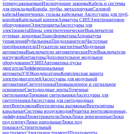
термоусаживаемые
Изолирующие зажимы
Кабель и системы
для прокладки
Короба, трубы, металлорукав
Силовой
кабель
Наконечники, гильзы кабельные
Аксессуары для труб,
коробов
Кабельный крепеж
Арматура СИП
Электрощитовое
оборудование
Электрощиты
Аксессуары для
электрощита
Шины электротехнические
Выключатели
путевые, концевые
Трансформаторы
Аппаратура
управления
Рубильники
Предохранители
Частотные
преобразователи
Пускатели магнитные
Модульная
автоматика
Выключатели автоматические
Реле
Выключатели
нагрузки
Контакторы
Дополнительное модульное
оборудование
УЗИП
Автоматика пуска
двигателя
Дифференциальные
автоматы
УЗО
Конденсаторы
Комплексная защита
электродвигателей
Аксессуары для модульной
автоматики
Светотехника
Промышленное и сигнальное
освещение
Светодиодные ленты
Точечные
светильники
Трековые светильники
Аксессуары для
светотехники
Аксессуары для светодиодных
лент
Вентиляция
Вентиляторы вытяжные
Вентиляторы
канальные
Системы воздуховодов
Решетки вентиляционные,
диффузоры
Проветриватели
Люки
Люки ревизионные
Люки
под плитку
Люки напольные
Люки под
покраску
Строительный
инструмент
Электроинструмент
Шуруповерты,