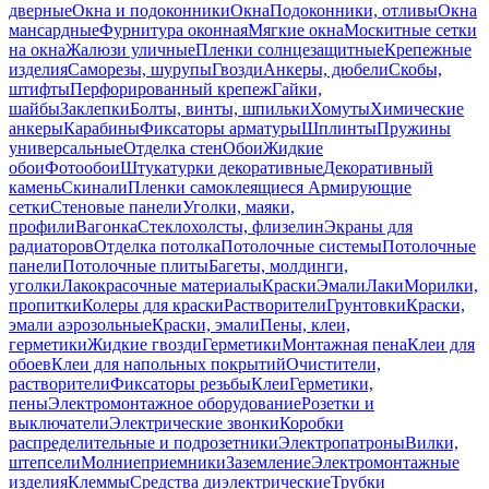
дверные
Окна и подоконники
Окна
Подоконники, отливы
Окна
мансардные
Фурнитура оконная
Мягкие окна
Москитные сетки
на окна
Жалюзи уличные
Пленки солнцезащитные
Крепежные
изделия
Саморезы, шурупы
Гвозди
Анкеры, дюбели
Скобы,
штифты
Перфорированный крепеж
Гайки,
шайбы
Заклепки
Болты, винты, шпильки
Хомуты
Химические
анкеры
Карабины
Фиксаторы арматуры
Шплинты
Пружины
универсальные
Отделка стен
Обои
Жидкие
обои
Фотообои
Штукатурки декоративные
Декоративный
камень
Скинали
Пленки самоклеящиеся
Армирующие
сетки
Стеновые панели
Уголки, маяки,
профили
Вагонка
Стеклохолсты, флизелин
Экраны для
радиаторов
Отделка потолка
Потолочные системы
Потолочные
панели
Потолочные плиты
Багеты, молдинги,
уголки
Лакокрасочные материалы
Краски
Эмали
Лаки
Морилки,
пропитки
Колеры для краски
Растворители
Грунтовки
Краски,
эмали аэрозольные
Краски, эмали
Пены, клеи,
герметики
Жидкие гвозди
Герметики
Монтажная пена
Клеи для
обоев
Клеи для напольных покрытий
Очистители,
растворители
Фиксаторы резьбы
Клеи
Герметики,
пены
Электромонтажное оборудование
Розетки и
выключатели
Электрические звонки
Коробки
распределительные и подрозетники
Электропатроны
Вилки,
штепсели
Молниеприемники
Заземление
Электромонтажные
изделия
Клеммы
Средства диэлектрические
Трубки