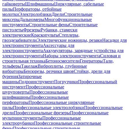
гайковерты
Шлифмашины
Циркулярные, сабельные
пилы
Перфораторы, отбойные
молотки
Электролобзики
Дрели
Строительные
миксеры
Дальномеры
Многофункциональные
инструменты
Строительные фены
Строительные
пистолеты
Фрезеры
Рубанки, стамески
электрические
Краскопульты
Степлеры,
гвоздезабиватели
Электрические ножницы, резаки
Насадки для
электроинструмента
Аксессуары для
электроинструмента
Аккумуляторы, зарядные устройства для
электроинструмента
Наборы электроинструмента
Силовая и
строительная техника
Бетоносмесители
Генераторы
Тали,
тельферы
Такелаж
Виброплиты, глубинные
вибраторы
Бензорезы, резчики швов
Стойки, дрели для
бурения
Затирочные
машины
Гидроинструмент
Погрузчики
Профессиональный
инструмент
Профессиональные
шуруповерты
Профессиональные
шлифмашины
Профессиональные
перфораторы
Профессиональные циркулярные
пилы
Профессиональные электролобзики
Профессиональные
дрели
Профессиональные фрезеры
Профессиональные
мультиинструменты
Профессиональные
электрорубанки
Профессиональные строительные
фены
Профессиональные строительные