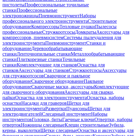
пистолеты
Профессиональные точильные
станки
Профессиональные
электроножницы
Пневмоинструмент
Наборы
профессионального электроинструмента
Строительное
оборудование
Компрессоры
Тепловые пушки
Пылесосы
профессиональные
Стружкоотсосы
Домкраты
Аксессуары для
компрессоров, пневмосистем
Системы пылеудаления для
электроинструмента
Пневмоинструмент
Станки и
оборудование
Деревообрабатывающие
станки
Ленточнопильные станки
Металлообрабатывающие
станки
Плиткорезные станки
Точильные
станки
Комплектующие для станков
Оснастка для
станков
Аксессуары для станков
Стружкоотсосы
Аксессуары
для стружкоотсосов
Сварочное и паяльное
оборудование
Сварочное оборудование
Паяльное
оборудование
Сварочные маски, аксессуары
Комплектующие
для сварочного оборудования
Аксессуары для сварки,
пайки
Оснастка для электроинструмента
Оснастка, наборы
оснастки
Насадки для граверов
Щетки для
электроинструмента
Развертки
Пуансоны
Щетки для
электродвигателей
Слесарный инструмент
Наборы
инструментов
Головки, биты
Гаечные ключи
Отвертки, наборы
отверток
Ножницы слесарные
Клещи строительные
Зубила,
керны, выколотки
Щетки слесарные
Оснастка и аксессуары для
бурения и сверления
Сверла, буры, зенкеры
Коронки
Зубила для