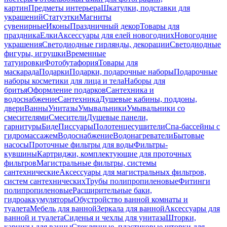
картин
Предметы интерьера
Шкатулки, подставки для
украшений
Статуэтки
Магниты
сувенирные
Иконы
Праздничный декор
Товары для
праздника
Елки
Аксессуары для елей новогодних
Новогодние
украшения
Светодиодные гирлянды, декорации
Светодиодные
фигуры, игрушки
Временные
татуировки
Фотобутафория
Товары для
маскарада
Подарки
Подарки, подарочные наборы
Подарочные
наборы косметики для лица и тела
Наборы для
бритья
Оформление подарков
Сантехника и
водоснабжение
Сантехника
Душевые кабины, поддоны,
двери
Ванны
Унитазы
Умывальники
Умывальники со
смесителями
Смесители
Душевые панели,
гарнитуры
Биде
Писсуары
Полотенцесушители
Спа-бассейны с
гидромассажем
Водоснабжение
Водонагреватели
Бытовые
насосы
Проточные фильтры для воды
Фильтры-
кувшины
Картриджи, комплектующие для проточных
фильтров
Магистральные фильтры, системы
сантехнические
Аксессуары для магистральных фильтров,
систем сантехнических
Трубы полипропиленовые
Фитинги
полипропиленовые
Расширительные баки,
гидроаккумуляторы
Обустройство ванной комнаты и
туалета
Мебель для ванной
Зеркала для ванной
Аксессуары для
ванной и туалета
Сиденья и чехлы для унитаза
Шторки,
карнизы для ванны
Стеклянные, пластиковые шторки для