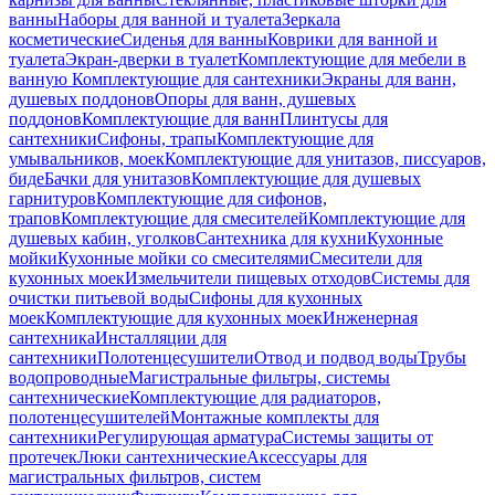
ванны
Наборы для ванной и туалета
Зеркала
косметические
Сиденья для ванны
Коврики для ванной и
туалета
Экран-дверки в туалет
Комплектующие для мебели в
ванную
Комплектующие для сантехники
Экраны для ванн,
душевых поддонов
Опоры для ванн, душевых
поддонов
Комплектующие для ванн
Плинтусы для
сантехники
Сифоны, трапы
Комплектующие для
умывальников, моек
Комплектующие для унитазов, писсуаров,
биде
Бачки для унитазов
Комплектующие для душевых
гарнитуров
Комплектующие для сифонов,
трапов
Комплектующие для смесителей
Комплектующие для
душевых кабин, уголков
Сантехника для кухни
Кухонные
мойки
Кухонные мойки со смесителями
Смесители для
кухонных моек
Измельчители пищевых отходов
Системы для
очистки питьевой воды
Сифоны для кухонных
моек
Комплектующие для кухонных моек
Инженерная
сантехника
Инсталляции для
сантехники
Полотенцесушители
Отвод и подвод воды
Трубы
водопроводные
Магистральные фильтры, системы
сантехнические
Комплектующие для радиаторов,
полотенцесушителей
Монтажные комплекты для
сантехники
Регулирующая арматура
Системы защиты от
протечек
Люки сантехнические
Аксессуары для
магистральных фильтров, систем