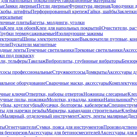
 для напольных покрытий
Реставрационные материалы
ые
Замки дверные
Петли дверные
Фурнитура дверная
Доводчики 
Скобы, штифты
Перфорированный крепеж
Гайки, шайбы
Заклепки
ерсальные
лочные плиты
Багеты, молдинги, уголки
на
Клеи для обоев
Клеи для напольных покрытий
Очистители, рас
Трубки термоусаживаемые
Изолирующие зажимы
лектрощита
Шины электротехнические
Выключатели путевые, ко
атели
Пускатели магнитные
одные ленты
Точечные светильники
Трековые светильники
Аксесс
и под покраску
ли, тельферы
Такелаж
Виброплиты, глубинные вибраторы
Бензор
сосы профессиональные
Стружкоотсосы
Домкраты
Аксессуары д
аяльное оборудование
Сварочные маски, аксессуары
Комплектующ
ечные ключи
Отвертки, наборы отверток
Ножницы слесарные
Кле
учные пилы, ножовки
Молотки, кувалды, киянки
Напильники
Ру
убцы, круглогубцы
Кусачки, болторезы, кабелерезы
Специнструм
ы для нарезки резьбы
Маркеры, карандаши строительные
Клейма
и
Малярный, отделочный инструмент
Скотч, ленты малярные
Дисп
иты
Огнетушители
Сумки, пояса для инструментов
Производствен
я бензорезов
Аксессуары для бетоносмесителей
Аксессуары для 