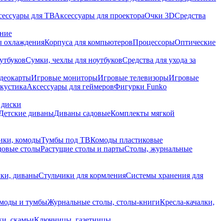
сессуары для ТВ
Аксессуары для проектора
Очки 3D
Средства
ание
 охлаждения
Корпуса для компьютеров
Процессоры
Оптические
утбуков
Сумки, чехлы для ноутбуков
Средства для ухода за
деокарты
Игровые мониторы
Игровые телевизоры
Игровые
акустика
Аксессуары для геймеров
Фигурки Funko
 диски
Детские диваны
Диваны садовые
Комплекты мягкой
ики, комоды
Тумбы под ТВ
Комоды пластиковые
довые столы
Растущие столы и парты
Столы, журнальные
ки, диваны
Стульчики для кормления
Системы хранения для
моды и тумбы
Журнальные столы, столы-книги
Кресла-качалки,
ки, скамьи
Ключницы, газетницы