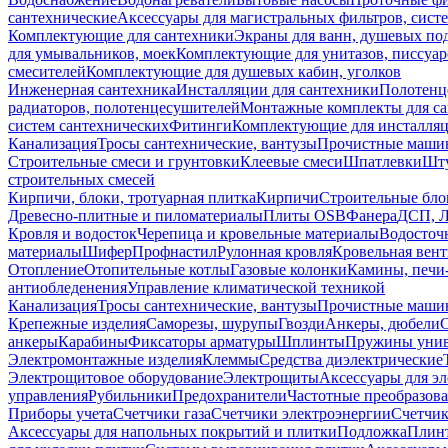
сантехнические
Аксессуары для магистральных фильтров, сист
Комплектующие для сантехники
Экраны для ванн, душевых по
для умывальников, моек
Комплектующие для унитазов, писсуар
смесителей
Комплектующие для душевых кабин, уголков
Инженерная сантехника
Инсталляции для сантехники
Полотенц
радиаторов, полотенцесушителей
Монтажные комплекты для с
систем сантехнических
Фитинги
Комплектующие для инсталля
Канализация
Тросы сантехнические, вантузы
Прочистные маши
Строительные смеси и грунтовки
Клеевые смеси
Шпатлевки
Шту
строительных смесей
Кирпичи, блоки, тротуарная плитка
Кирпичи
Строительные бло
Древесно-плитные и пиломатериалы
Плиты OSB
Фанера
ДСП, 
Кровля и водосток
Черепица и кровельные материалы
Водосточ
материалы
Шифер
Профнастил
Рулонная кровля
Кровельная вен
Отопление
Отопительные котлы
Газовые колонки
Камины, печи
антиобледенения
Управление климатической техникой
Канализация
Тросы сантехнические, вантузы
Прочистные маши
Крепежные изделия
Саморезы, шурупы
Гвозди
Анкеры, дюбели
анкеры
Карабины
Фиксаторы арматуры
Шплинты
Пружины унив
Электромонтажные изделия
Клеммы
Средства диэлектрические
Электрощитовое оборудование
Электрощиты
Аксессуары для э
управления
Рубильники
Предохранители
Частотные преобразов
Приборы учета
Счетчики газа
Счетчики электроэнергии
Счетчи
Аксессуары для напольных покрытий и плитки
Подложка
Плинт