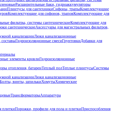
иленовые
Расширительные баки, гидроаккумуляторы
ванн
Плинтусы для сантехники
Сифоны, трапы
Комплектующие
уров
Комплектующие для сифонов, трапов
Комплектующие для
ьные фильтры, системы сантехнические
Комплектующие для
юки сантехнические
Аксессуары для магистральных фильтров,
ружной канализации
Люки канализационные
 составы
Гидроизоляционные смеси
Грунтовки
Добавки для
атериалы
рные элементы кровли
Гидроизоляционные
оры отопления, батареи
Теплый пол
Теплые плинтусы
Системы
ружной канализации
Люки канализационные
Болты, винты, шпильки
Хомуты
Химические
нцевые
Трансформаторы
Аппаратура
я плитки
Порожки, профили для пола и плитки
Приспособления