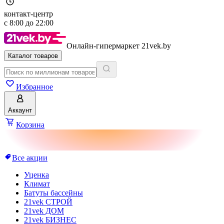
контакт-центр
с
8:00
до
22:00
Онлайн-гипермаркет 21vek.by
Каталог товаров
Избранное
Аккаунт
Корзина
Все акции
Уценка
Климат
Батуты бассейны
21vek СТРОЙ
21vek ДОМ
21vek БИЗНЕС