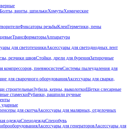
дверные
Болты, винты, шпильки
Хомуты
Химические
творители
Фиксаторы резьбы
Клеи
Герметики, пены
нцевые
Трансформаторы
Аппаратура
уары для светотехники
Аксессуары для светодиодных лент
езы, резчики швов
Стойки, дрели для бурения
Затирочные
ля компрессоров, пневмосистем
Системы пылеудаления для
ие для сварочного оборудования
Аксессуары для сварки,
щи строительные
Зубила, керны, выколотки
Щетки слесарные
чные стамески
Рубанки, рашпили ручные
енты
 ударные
енсеры для скотча
Аксессуары для малярных, отделочных
ная одежда
Спецодежда
Спецобувь
виброоборудования
Аксессуары для генераторов
Аксессуары для