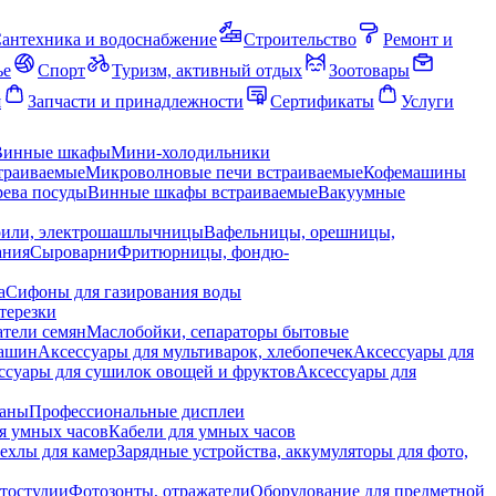
антехника и водоснабжение
Строительство
Ремонт и
ье
Спорт
Туризм, активный отдых
Зоотовары
я
Запчасти и принадлежности
Сертификаты
Услуги
Винные шкафы
Мини-холодильники
траиваемые
Микроволновые печи встраиваемые
Кофемашины
ева посуды
Винные шкафы встраиваемые
Вакуумные
рили, электрошашлычницы
Вафельницы, орешницы,
ания
Сыроварни
Фритюрницы, фондю-
а
Сифоны для газирования воды
терезки
тели семян
Маслобойки, сепараторы бытовые
машин
Аксессуары для мультиварок, хлебопечек
Аксессуары для
ссуары для сушилок овощей и фруктов
Аксессуары для
раны
Профессиональные дисплеи
я умных часов
Кабели для умных часов
ехлы для камер
Зарядные устройства, аккумуляторы для фото,
тостудии
Фотозонты, отражатели
Оборудование для предметной