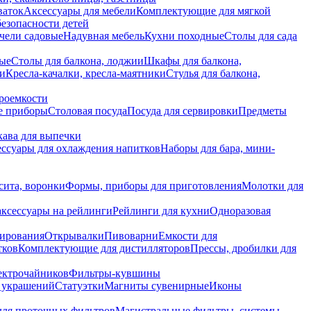
ваток
Аксессуары для мебели
Комплектующие для мягкой
безопасности детей
чели садовые
Надувная мебель
Кухни походные
Столы для сада
вые
Столы для балкона, лоджии
Шкафы для балкона,
ии
Кресла-качалки, кресла-маятники
Стулья для балкона,
роемкости
е приборы
Столовая посуда
Посуда для сервировки
Предметы
укава для выпечки
ссуары для охлаждения напитков
Наборы для бара, мини-
сита, воронки
Формы, приборы для приготовления
Молотки для
аксессуары на рейлинги
Рейлинги для кухни
Одноразовая
вирования
Открывалки
Пивоварни
Емкости для
тков
Комплектующие для дистилляторов
Прессы, дробилки для
лектрочайников
Фильтры-кувшины
я украшений
Статуэтки
Магниты сувенирные
Иконы
ля проточных фильтров
Магистральные фильтры, системы