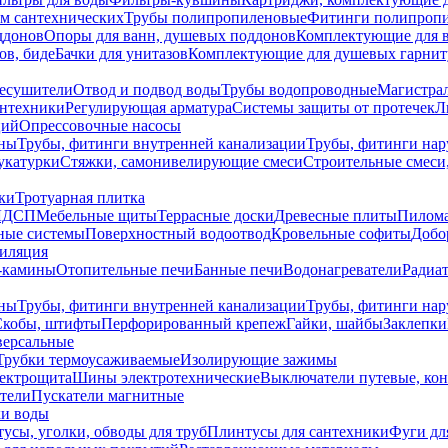
ем сантехнических
Трубы полипропиленовые
Фитинги полипроп
ддонов
Опоры для ванн, душевых поддонов
Комплектующие для 
ов, биде
Бачки для унитазов
Комплектующие для душевых гарнит
есушители
Отвод и подвод воды
Трубы водопроводные
Магистрал
антехники
Регулирующая арматура
Системы защиты от протечек
Л
ций
Опрессовочные насосы
ны
Трубы, фитинги внутренней канализации
Трубы, фитинги на
катурки
Стяжки, самонивелирующие смеси
Строительные смеси,
ки
Тротуарная плитка
ЛДСП
Мебельные щиты
Террасные доски
Древесные плиты
Пилом
ные системы
Поверхностный водоотвод
Кровельные софиты
Добо
тиляция
-камины
Отопительные печи
Банные печи
Водонагреватели
Радиат
ны
Трубы, фитинги внутренней канализации
Трубы, фитинги на
Скобы, штифты
Перфорированный крепеж
Гайки, шайбы
Заклепки
ерсальные
Трубки термоусаживаемые
Изолирующие зажимы
лектрощита
Шины электротехнические
Выключатели путевые, ко
атели
Пускатели магнитные
ки воды
усы, уголки, обводы для труб
Плинтусы для сантехники
Фуги дл