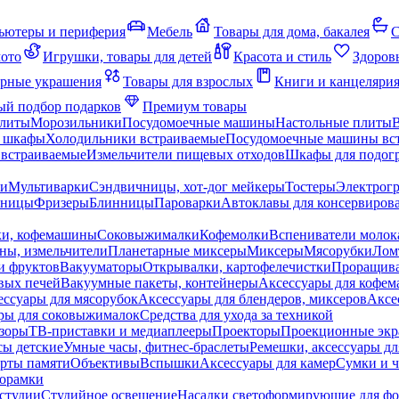
ьютеры и периферия
Мебель
Товары для дома, бакалея
С
мото
Игрушки, товары для детей
Красота и стиль
Здоров
рные украшения
Товары для взрослых
Книги и канцеляри
й подбор подарков
Премиум товары
плиты
Морозильники
Посудомоечные машины
Настольные плиты
 шкафы
Холодильники встраиваемые
Посудомоечные машины вс
встраиваемые
Измельчители пищевых отходов
Шкафы для подогр
чи
Мультиварки
Сэндвичницы, хот-дог мейкеры
Тостеры
Электрог
еницы
Фризеры
Блинницы
Пароварки
Автоклавы для консервиров
ки, кофемашины
Соковыжималки
Кофемолки
Вспениватели молок
ны, измельчители
Планетарные миксеры
Миксеры
Мясорубки
Лом
и фруктов
Вакууматоры
Открывалки, картофелечистки
Проращива
вых печей
Вакуумные пакеты, контейнеры
Аксессуары для кофе
ессуары для мясорубок
Аксессуары для блендеров, миксеров
Аксе
ры для соковыжималок
Средства для ухода за техникой
зоры
ТВ-приставки и медиаплееры
Проекторы
Проекционные эк
сы детские
Умные часы, фитнес-браслеты
Ремешки, аксессуары дл
рты памяти
Объективы
Вспышки
Аксессуары для камер
Сумки и ч
орамки
студии
Студийное освещение
Насадки светоформирующие для фо