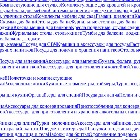
Комплектующие для стульев
Комплектующие для кроватей и кро
итура
Чехлы для мебели
Системы хранения для кухни
Товары для 
, уличные столы
Комплекты мебели для сада
Гамаки, шезлонги
Ка
Скамьи для бани
Столы для бани
Журнальные столики для бани
лоджии
Кресла-мешки для балкона
Кресла подвесные, стулья садо
оджии
Журнальные столы, столы-книги
Тумбы для балкона, лодж
я балкона, лоджии
ши, казаны
Посуда для СВЧ
Крышки и аксессуары для посуды
Гаст
орячих напитков
Посуда для подачи и хранения напитков
Столовы
Посуда для запекания
Аксессуары для выпечки
Бумага, фольга, р
хранения напитков
Аксессуары для приготовления коктейлей
Аксе
ожей
Ножеточки и комплектующие
ки
Разделочные доски
Кухонные термометры, таймеры
Дуршлаги, 
ры для кухни
Органайзеры для специй
Посуда для ланча
Полки и 
ия
Аксессуары для консервирования
Приспособления для консер
ков
Аксессуары для приготовления и хранения алкогольных напи
йники для плиты
Турки, молочники
Аксессуары для чайников, э
отографий, картин
Предметы интерьера
Шкатулки, подставки дл
етики для лица и тела
Наборы для бритья
Оформление подарков
льтры для воды
Фильтры-кувшины
Картриджи, комплектующие д