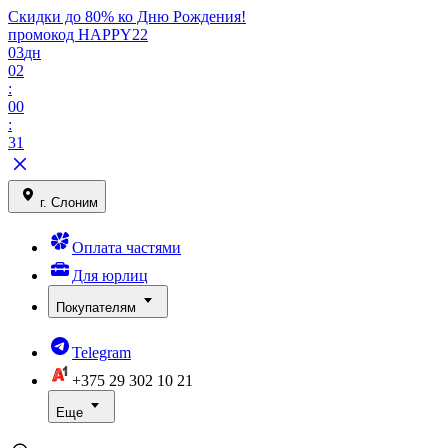
Скидки до 80% ко Дню Рождения!
промокод HAPPY22
03
дн
02
:
00
:
31
г. Слоним
Оплата частями
Для юрлиц
Покупателям
Telegram
+375 29
302 10 21
Еще