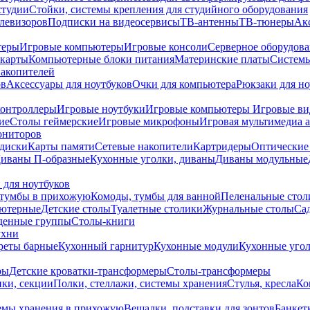
студии
Стойки, системы крепления для студийного оборудования
елевизоров
Подписки на видеосервисы
ТВ-антенны
ТВ-тюнеры
Ак
теры
Игровые компьютеры
Игровые консоли
Серверное оборудов
карты
Компьютерные блоки питания
Материнские платы
Системы
накопителей
ов
Аксессуары для ноутбуков
Очки для компьютера
Рюкзаки для но
контроллеры
Игровые ноутбуки
Игровые компьютеры
Игровые ви
ие
Столы геймерские
Игровые микрофоны
Игровая мультимедиа 
ониторов
диски
Карты памяти
Сетевые накопители
Картридеры
Оптические
иваны П-образные
Кухонные уголки, диваны
Диваны модульные
 для ноутбуков
тумбы в прихожую
Комоды, тумбы для ванной
Пеленальные стол
ьютерные
Детские столы
Туалетные столики
Журнальные столы
Са
денные группы
Столы-книги
ухни
уреты барные
Кухонный гарнитур
Кухонные модули
Кухонные угол
ры
Детские кроватки-трансформеры
Столы-трансформеры
ки, секции
Полки, стеллажи, системы хранения
Стулья, кресла
Ко
емы хранения в прихожую
Вешалки, подставки для зонтов
Банкет