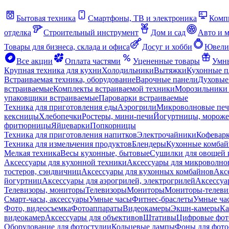
Бытовая техника
Смартфоны, ТВ и электроника
Комп
отделка
Строительный инструмент
Дом и сад
Авто и 
Товары для бизнеса, склада и офиса
Досуг и хобби
Ювели
Все акции
Оплата частями
Уцененные товары
Умны
Крупная техника для кухни
Холодильники
Вытяжки
Кухонные 
Встраиваемая техника, оборудование
Варочные панели
Духовые
встраиваемые
Комплекты встраиваемой техники
Морозильники 
упаковщики встраиваемые
Пароварки встраиваемые
Техника для приготовления еды
Аэрогрили
Микроволновые пе
кексницы
Хлебопечки
Ростеры, мини-печи
Йогуртницы, морож
фритюрницы
Яйцеварки
Попкорницы
Техника для приготовления напитков
Электрочайники
Кофевар
Техника для измельчения продуктов
Блендеры
Кухонные комбай
Мелкая техника
Весы кухонные, бытовые
Сушилки для овощей 
Аксессуары для кухонной техники
Аксессуары для микроволно
тостеров, сэндвичниц
Аксессуары для кухонных комбайнов
Акс
йогуртниц
Аксессуары для аэрогрилей, электрогрилей
Аксессуа
Телевизоры, мониторы
Телевизоры
Мониторы
Мониторы-телеви
Смарт-часы, аксессуары
Умные часы
Фитнес-браслеты
Умные ча
Фото, видеосъемка
Фотоаппараты
Видеокамеры
Экшн-камеры
Ка
видеокамер
Аксессуары для объективов
Штативы
Цифровые фот
Оборудование для фотостудии
Кольцевые лампы
Фоны для фото