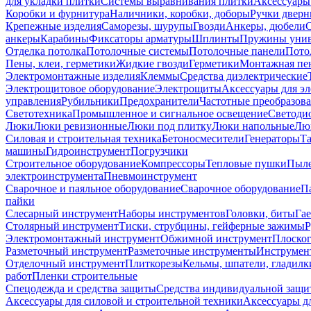
для укладки плитки
Системы выравнивания плитки
Аксессуары
Коробки и фурнитура
Наличники, коробки, доборы
Ручки дверн
Крепежные изделия
Саморезы, шурупы
Гвозди
Анкеры, дюбели
анкеры
Карабины
Фиксаторы арматуры
Шплинты
Пружины унив
Отделка потолка
Потолочные системы
Потолочные панели
Пото
Пены, клеи, герметики
Жидкие гвозди
Герметики
Монтажная пе
Электромонтажные изделия
Клеммы
Средства диэлектрические
Электрощитовое оборудование
Электрощиты
Аксессуары для э
управления
Рубильники
Предохранители
Частотные преобразов
Светотехника
Промышленное и сигнальное освещение
Светоди
Люки
Люки ревизионные
Люки под плитку
Люки напольные
Люк
Силовая и строительная техника
Бетоносмесители
Генераторы
Та
машины
Гидроинструмент
Погрузчики
Строительное оборудование
Компрессоры
Тепловые пушки
Пыле
электроинструмента
Пневмоинструмент
Сварочное и паяльное оборудование
Сварочное оборудование
П
пайки
Слесарный инструмент
Наборы инструментов
Головки, биты
Га
Столярный инструмент
Тиски, струбцины, гейферные зажимы
Р
Электромонтажный инструмент
Обжимной инструмент
Плоског
Разметочный инструмент
Разметочные инструменты
Инструмент
Отделочный инструмент
Плиткорезы
Кельмы, шпатели, гладилк
работ
Пленки строительные
Спецодежда и средства защиты
Средства индивидуальной защ
Аксессуары для силовой и строительной техники
Аксессуары дл