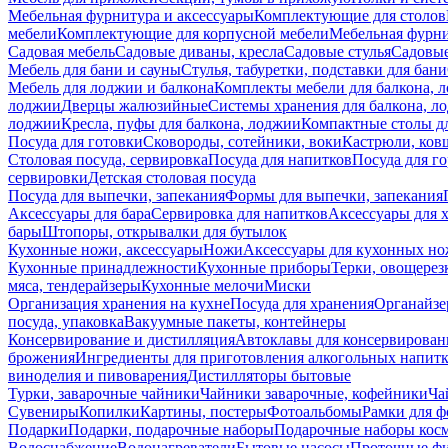
Мебельная фурнитура и аксессуары
Комплектующие для столов
мебели
Комплектующие для корпусной мебели
Мебельная фурн
Садовая мебель
Садовые диваны, кресла
Садовые стулья
Садовые
Мебель для бани и сауны
Стулья, табуретки, подставки для бани
Мебель для лоджии и балкона
Комплекты мебели для балкона, 
лоджии
Дверцы жалюзийные
Системы хранения для балкона, л
лоджии
Кресла, пуфы для балкона, лоджии
Компактные столы дл
Посуда для готовки
Сковороды, сотейники, воки
Кастрюли, ков
Столовая посуда, сервировка
Посуда для напитков
Посуда для г
сервировки
Детская столовая посуда
Посуда для выпечки, запекания
Формы для выпечки, запекания
Аксессуары для бара
Сервировка для напитков
Аксессуары для 
бары
Штопоры, открывалки для бутылок
Кухонные ножи, аксессуары
Ножи
Аксессуары для кухонных н
Кухонные принадлежности
Кухонные приборы
Терки, овощерез
мяса, тендерайзеры
Кухонные мелочи
Миски
Организация хранения на кухне
Посуда для хранения
Органайзе
посуда, упаковка
Вакуумные пакеты, контейнеры
Консервирование и дистилляция
Автоклавы для консервирован
брожения
Ингредиенты для приготовления алкогольных напит
виноделия и пивоварения
Дистилляторы бытовые
Турки, заварочные чайники
Чайники заварочные, кофейники
Ча
Сувениры
Копилки
Картины, постеры
Фотоальбомы
Рамки для ф
Подарки
Подарки, подарочные наборы
Подарочные наборы косм
Водоснабжение
Водонагреватели
Бытовые насосы
Проточные фи