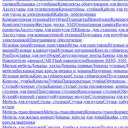
съемки
Вспышки студийные
Комплекты оборудования для фото
Аксессуары для телевизоров
Кронштейны, стойки
Кабели для т
для ухода за электроникой
Кабели, переходники
Компьютерная техника
Ноутбуки
Планшеты
Моноблоки
Компью
Комплектующие
Жесткие диски, SSD
Оперативная память
Видео
приводы
Аксессуары для корпусов ПК
Боксы, док-станции для 
Аксессуары для компьютерной техники
Подставки для ноутбук
электроникой
Программное обеспечение
Игровая зона
Игровые приставки
Игры для приставок
Игровые 
мыши
Игровые клавиатуры
Игровые наушники
Кресла геймерск
Pop
Подставки для ноутбуков
Светодиодные ленты
Лампы для м
Накопители данных
USB Flash накопители
Внешние HDD, SSD 
Мягкая мебель
Диваны, тахты
Диваны прямые
Диваны угловые
Д
мебели
Бескаркасные кресла-мешки и диваны
Надувные диваны
Игровая мебель
Кресла геймерские
Столы геймерские
Подставки
Комоды, тумбы
Комоды
Тумбы
Прикроватные тумбы
Обувницы, 
Столы
Кухонные столы
Барные столы
Столы письменные, комп
столики для бани
Приставные столики
Консольные столики
Обе
Кухня
Кухонный гарнитур
Кухонные модули
Столешницы для к
Мебель для кухни
Столы, столики
Стулья для кухни
Стулья, таб
кухни
Мебель-трансформер
Мебель-трансформер
Кровати-трансформе
Мебель для жилых комнат
Диваны, кресла для дома
Шкафы, стен
кресла-маятники
Мебель для прихожей
Секции, тумбы в прихожую
Полки и сист