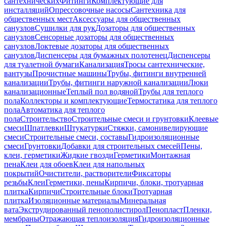
сантехнических
Фитинги
Комплектующие для
инсталляций
Опрессовочные насосы
Сантехника для
общественных мест
Аксессуары для общественных
санузлов
Сушилки для рук
Дозаторы для общественных
санузлов
Сенсорные дозаторы для общественных
санузлов
Локтевые дозаторы для общественных
санузлов
Диспенсеры для бумажных полотенец
Диспенсеры
для туалетной бумаги
Канализация
Тросы сантехнические,
вантузы
Прочистные машины
Трубы, фитинги внутренней
канализации
Трубы, фитинги наружной канализации
Люки
канализационные
Теплый пол водяной
Трубы для теплого
пола
Коллекторы и комплектующие
Термостатика для теплого
пола
Автоматика для теплого
пола
Строительство
Строительные смеси и грунтовки
Клеевые
смеси
Шпатлевки
Штукатурки
Стяжки, самонивелирующие
смеси
Строительные смеси, составы
Гидроизоляционные
смеси
Грунтовки
Добавки для строительных смесей
Пены,
клеи, герметики
Жидкие гвозди
Герметики
Монтажная
пена
Клеи для обоев
Клеи для напольных
покрытий
Очистители, растворители
Фиксаторы
резьбы
Клеи
Герметики, пены
Кирпичи, блоки, тротуарная
плитка
Кирпичи
Строительные блоки
Тротуарная
плитка
Изоляционные материалы
Минеральная
вата
Экструдированный пенополистирол
Пенопласт
Пленки,
мембраны
Отражающая теплоизоляция
Гидроизоляционные