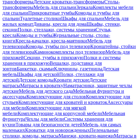
трансформеры
Детские кроватки-трансформеры
Столы-
трансформеры
Мебель для спальни
Зеркала
Комплекты мебели
для спальни
Прикроватные тумбы
Комоды и тумбы для
спальни
Туалетные столики
Шкафы для спальни
Мебель для
жилых комнат
Диваны, кресла для дома
Шкафы, стенки,
секции
Полки, стеллажи, системы хранения
Стулья,
кресла
Комоды и тумбы
Журнальные столы, столы-
книги
Кресла-качалки, кресла-маятники
Мебель для
телевизора
Комоды, тумбы под телевизор
Кронштейны, стойки
для телевизора
Каминокомплекты под телевизор
Мебель для
прихожей
Секции, тумбы в прихожую
Полки и системы
хранения в прихожую
Вешалки, подставки для
зонтов
Банкетки, скамьи
Ключницы, газетницы
Детская
мебель
Шкафы для детской
Полки, стеллажи для
детской
Детские комоды
Кровати детские
Детские
матрасы
Матрасы в кроватку
Наматрасники, защитные чехлы
детские
Мебель для детского сада
Мебельная фурнитура и
аксессуары
Комплектующие для столов
Комплектующие для
стульев
Комплектующие для кроватей и кроваток
Аксессуары
для мебели
Комплектующие для мягкой
мебели
Комплектующие для корпусной мебели
Мебельная
фурнитура
Чехлы для мебели
Системы хранения для
кухни
Товары для безопасности детей
Мебель для самых
маленьких
Кроватки для новорожденных
Пеленальные
столики, комоды, матрасы
Манежи, кровати-манежи
Матрасы в