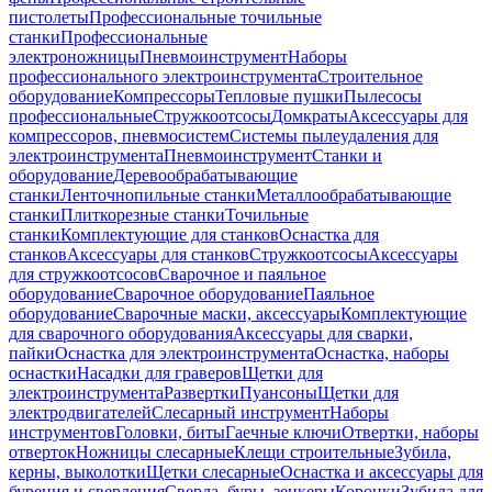
пистолеты
Профессиональные точильные
станки
Профессиональные
электроножницы
Пневмоинструмент
Наборы
профессионального электроинструмента
Строительное
оборудование
Компрессоры
Тепловые пушки
Пылесосы
профессиональные
Стружкоотсосы
Домкраты
Аксессуары для
компрессоров, пневмосистем
Системы пылеудаления для
электроинструмента
Пневмоинструмент
Станки и
оборудование
Деревообрабатывающие
станки
Ленточнопильные станки
Металлообрабатывающие
станки
Плиткорезные станки
Точильные
станки
Комплектующие для станков
Оснастка для
станков
Аксессуары для станков
Стружкоотсосы
Аксессуары
для стружкоотсосов
Сварочное и паяльное
оборудование
Сварочное оборудование
Паяльное
оборудование
Сварочные маски, аксессуары
Комплектующие
для сварочного оборудования
Аксессуары для сварки,
пайки
Оснастка для электроинструмента
Оснастка, наборы
оснастки
Насадки для граверов
Щетки для
электроинструмента
Развертки
Пуансоны
Щетки для
электродвигателей
Слесарный инструмент
Наборы
инструментов
Головки, биты
Гаечные ключи
Отвертки, наборы
отверток
Ножницы слесарные
Клещи строительные
Зубила,
керны, выколотки
Щетки слесарные
Оснастка и аксессуары для
бурения и сверления
Сверла, буры, зенкеры
Коронки
Зубила для