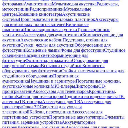
фоторамки
Аудиотехника
Мультимедиа акустика
Радиочасы,
метеостанции
Радиоприемники
Музыкальные
центры
Домашние кинотеатры
Акустические
системы
Проигрыватели виниловых пластинок
Аксессуары
для виниловых проигрывателей
Виниловые
пластинки
Инсталляционная акустика
Трансляционные
усилители
Аксессуары для аудиотехники
Комплектующие для
акустики
Акустические кабели
Подставки, стойки для
акустики
Сумки, чехлы для акустики
Оборудование для
фотостудии
Кольцевые лампы
Фоны для фотостудии
Студийное
освещение
Насадки светоформирующие для
фотостудии
Фотозонты, отражатели
Оборудование для
предметной съемки
Вспышки студийные
Комплекты
оборудования для фотостудии
Стойки, системы крепления для
студийного оборудования
Портативная
аудиотехника
Наушники и гарнитуры
Портативные колонки,
акустика
Умные колонки
MP3-плееры
Диктофоны
CD-
проигрыватели
Аксессуары для телевизоров
Кронштейны,
стойки
Кабели для телевизоров
Подписки на видеосервисы
ТВ-
антенны
ТВ-тюнеры
Аксессуары для ТВ
Аксессуары для
проектора
Очки 3D
Средства для ухода за
электроникой
Кабели, переходники
Аксессуары для
портативных устройств
Портативные аккумуляторы
Элементы
питания, зарядные устройства
Аккумуляторные
батареи
Держатели, док-станции
Аксессуары для планшетов,