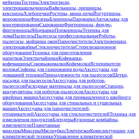
мейкеры
Тостеры
Электрогрили,
электрошашлычницы
Вафельницы, орешницы,
кексницы
Хлебопечки
Ростеры, мини-печи
Йогуртницы,
мороженицы
Фризеры
Блинницы
Пароварки
Автоклавы для
консервирования
Сыроварни
Фритюрницы, фондю-
фритюрницы
Яйцеварки
Попкорницы
Техника для
дома
Пылесосы
Пылесосы профессиональные
Роботы-
пылесосы, мойщики окон
Пароочистители
Электровеники,
электрошвабры
Стеклоочистители
Стерилизационное
оборудование
Техника для приготовления
напитков
Электрочайники
Кофеварки,
кофемашины
Соковыжималки
Кофемолки
Вспениватели
молока
Сифоны для газирования воды
Аксессуары для
домашней техники
Принадлежности для пылесосов
Щетки,
насадки для пылесосов
Аксессуары для роботов-
пылесосов
Расходные материалы для пылесосов
Станции,
аккумуляторы для роботов-пылесосов
Аксессуары для
швейных машин
Аксессуары для промышленного швейного
оборудования
Аксессуары для стиральных и сушильных
машин
Аксессуары для пароочистителей,
отпаривателей
Аксессуары для стеклоочистителей
Техника для
измельчения продуктов
Блендеры
Кухонные комбайны,
измельчители
Планетарные
миксеры
Миксеры
Мясорубки
Ломтерезки
Комплектующие для
климатической техники
Управление климатической