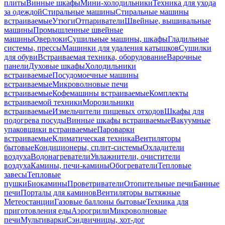
плиты
Винные шкафы
Мини-холодильники
Техника для ухода
за одеждой
Стиральные машины
Стиральные машины
встраиваемые
Утюги
Отпариватели
Швейные, вышивальные
машины
Промышленные швейные
машины
Оверлоки
Сушильные машины, шкафы
Гладильные
системы, прессы
Машинки для удаления катышков
Сушилки
для обуви
Встраиваемая техника, оборудование
Варочные
панели
Духовые шкафы
Холодильники
встраиваемые
Посудомоечные машины
встраиваемые
Микроволновые печи
встраиваемые
Кофемашины встраиваемые
Комплекты
встраиваемой техники
Морозильники
встраиваемые
Измельчители пищевых отходов
Шкафы для
подогрева посуды
Винные шкафы встраиваемые
Вакуумные
упаковщики встраиваемые
Пароварки
встраиваемые
Климатическая техника
Вентиляторы
бытовые
Кондиционеры, сплит-системы
Охладители
воздуха
Водонагреватели
Увлажнители, очистители
воздуха
Камины, печи-камины
Обогреватели
Тепловые
завесы
Тепловые
пушки
Биокамины
Проветриватели
Отопительные печи
Банные
печи
Порталы для каминов
Вентиляторы вытяжные
Метеостанции
Газовые баллоны бытовые
Техника для
приготовления еды
Аэрогрили
Микроволновые
печи
Мультиварки
Сэндвичницы, хот-дог