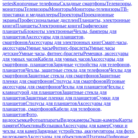
series
Кнопочные телефоны
Складные смартфоны
Телевизоры,
мониторы
Телевизоры
Мониторы
Мониторы-телевизоры
ТВ-
приставки и медиаплееры
Проекторы
Проекционные
экраны
Профессиональные дисплеи
Планшеты, электронные
книги
Планшеты
Электронные книги
Графические
планшеты
Блокноты электронные
Чехлы, бамперы для
планшетов
Аксессуары для планшетов,
смартфонов
Аксессуары для электронных книг
Смарт-часы,
аксессуары
Умные часы
Фитнес-браслеты
Умные часы
детские
Умные часы, фитнес-браслеты
Ремешки, аксессуары
для умных часов
Кабели для умных часов
Аксессуары для
смартфонов, планшетов
Зарядные устройства для телефонов,
планшетов
Чехлы, защитные стекла для телефонов
Чехлы для
смартфонов
Защитные стекла для смартфонов
Защитные
пленки для смартфонов
Стилусы для смартфонов
Игровые
аксессуары для смартфонов
Чехлы для планшетов
Чехлы с
клавиатурой для планшетов
Защитные стекла для
планшетов
Защитные пленки для планшетов
Сумки для
планшетов
Стилусы для планшетов
Аксессуары для
планшетов, смартфонов
Кабели для телефонов,
планшетов
Фото,
видеосъемка
Фотоаппараты
Видеокамеры
Экшн-камеры
Карты
памяти
Объективы
Вспышки
Аксессуары для камер
Сумки и
чехлы для камер
Зарядные устройства, аккумуляторы для фото,
видеокамер
Аксессуары для объективов
Штативы
Цифровые