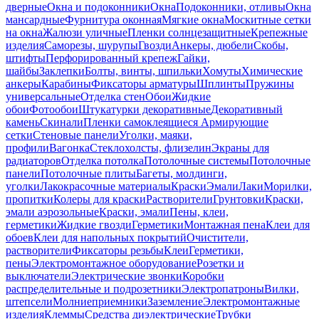
дверные
Окна и подоконники
Окна
Подоконники, отливы
Окна
мансардные
Фурнитура оконная
Мягкие окна
Москитные сетки
на окна
Жалюзи уличные
Пленки солнцезащитные
Крепежные
изделия
Саморезы, шурупы
Гвозди
Анкеры, дюбели
Скобы,
штифты
Перфорированный крепеж
Гайки,
шайбы
Заклепки
Болты, винты, шпильки
Хомуты
Химические
анкеры
Карабины
Фиксаторы арматуры
Шплинты
Пружины
универсальные
Отделка стен
Обои
Жидкие
обои
Фотообои
Штукатурки декоративные
Декоративный
камень
Скинали
Пленки самоклеящиеся
Армирующие
сетки
Стеновые панели
Уголки, маяки,
профили
Вагонка
Стеклохолсты, флизелин
Экраны для
радиаторов
Отделка потолка
Потолочные системы
Потолочные
панели
Потолочные плиты
Багеты, молдинги,
уголки
Лакокрасочные материалы
Краски
Эмали
Лаки
Морилки,
пропитки
Колеры для краски
Растворители
Грунтовки
Краски,
эмали аэрозольные
Краски, эмали
Пены, клеи,
герметики
Жидкие гвозди
Герметики
Монтажная пена
Клеи для
обоев
Клеи для напольных покрытий
Очистители,
растворители
Фиксаторы резьбы
Клеи
Герметики,
пены
Электромонтажное оборудование
Розетки и
выключатели
Электрические звонки
Коробки
распределительные и подрозетники
Электропатроны
Вилки,
штепсели
Молниеприемники
Заземление
Электромонтажные
изделия
Клеммы
Средства диэлектрические
Трубки