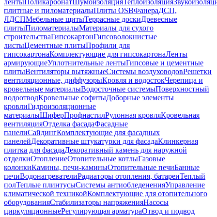
ленты
Поликарбонат
Шумоизоляция
Теплоизоляция
Звукоизоляц
плитные и пиломатериалы
Плиты OSB
Фанера
ДСП,
ЛДСП
Мебельные щиты
Террасные доски
Древесные
плиты
Пиломатериалы
Материалы для сухого
строительства
Гипсокартон
Гипсоволокнистые
листы
Цементные плиты
Профили для
гипсокартона
Комплектующие для гипсокартона
Ленты
армирующие
Уплотнительные ленты
Гипсовые и цементные
плиты
Вентиляторы вытяжные
Системы воздуховодов
Решетки
вентиляционные, диффузоры
Кровля и водосток
Черепица и
кровельные материалы
Водосточные системы
Поверхностный
водоотвод
Кровельные софиты
Доборные элементы
кровли
Гидроизоляционные
материалы
Шифер
Профнастил
Рулонная кровля
Кровельная
вентиляция
Отделка фасада
Фасадные
панели
Сайдинг
Комплектующие для фасадных
панелей
Декоративные штукатурки для фасада
Клинкерная
плитка для фасада
Декоративный камень для наружной
отделки
Отопление
Отопительные котлы
Газовые
колонки
Камины, печи-камины
Отопительные печи
Банные
печи
Водонагреватели
Радиаторы отопления, батареи
Теплый
пол
Теплые плинтусы
Системы антиобледенения
Управление
климатической техникой
Комплектующие для отопительного
оборудования
Стабилизаторы напряжения
Насосы
циркуляционные
Регулирующая арматура
Отвод и подвод