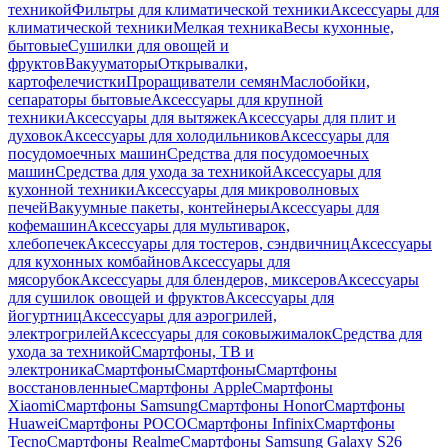
техникой
Фильтры для климатической техники
Аксессуары для
климатической техники
Мелкая техника
Весы кухонные,
бытовые
Сушилки для овощей и
фруктов
Вакууматоры
Открывалки,
картофелечистки
Проращиватели семян
Маслобойки,
сепараторы бытовые
Аксессуары для крупной
техники
Аксессуары для вытяжек
Аксессуары для плит и
духовок
Аксессуары для холодильников
Аксессуары для
посудомоечных машин
Средства для посудомоечных
машин
Средства для ухода за техникой
Аксессуары для
кухонной техники
Аксессуары для микроволновых
печей
Вакуумные пакеты, контейнеры
Аксессуары для
кофемашин
Аксессуары для мультиварок,
хлебопечек
Аксессуары для тостеров, сэндвичниц
Аксессуары
для кухонных комбайнов
Аксессуары для
мясорубок
Аксессуары для блендеров, миксеров
Аксессуары
для сушилок овощей и фруктов
Аксессуары для
йогуртниц
Аксессуары для аэрогрилей,
электрогрилей
Аксессуары для соковыжималок
Средства для
ухода за техникой
Смартфоны, ТВ и
электроника
Смартфоны
Смартфоны
Смартфоны
восстановленные
Смартфоны Apple
Смартфоны
Xiaomi
Смартфоны Samsung
Смартфоны Honor
Смартфоны
Huawei
Смартфоны POCO
Смартфоны Infinix
Смартфоны
Tecno
Смартфоны Realme
Смартфоны Samsung Galaxy S26