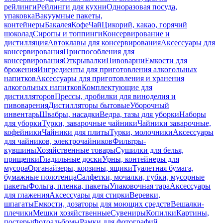
рейлинги
Рейлинги для кухни
Одноразовая посуда,
упаковка
Вакуумные пакеты,
контейнеры
Бакалея
Кофе
Чай
Цикорий, какао, горячий
шоколад
Сиропы и топпинги
Консервирование и
дистилляция
Автоклавы для консервирования
Аксессуары для
консервирования
Приспособления для
консервирования
Открывалки
Пивоварни
Емкости для
брожения
Ингредиенты для приготовления алкогольных
напитков
Аксессуары для приготовления и хранения
алкогольных напитков
Комплектующие для
дистилляторов
Прессы, дробилки для виноделия и
пивоварения
Дистилляторы бытовые
Уборочный
инвентарь
Швабры, насадки
Ведра, тазы для уборки
Наборы
для уборки
Турки, заварочные чайники
Чайники заварочные,
кофейники
Чайники для плиты
Турки, молочники
Аксессуары
для чайников, электрочайников
Фильтры-
кувшины
Хозяйственные товары
Сушилки для белья,
прищепки
Гладильные доски
Урны, контейнеры для
мусора
Органайзеры, корзины, ящики
Туалетная бумага,
бумажные полотенца
Салфетки, мочалки, губки, мусорные
пакеты
Фольга, пленка, пакеты
Упаковочная тара
Аксессуары
для глажения
Аксессуары для стирки
Веревки,
шпагаты
Емкости, дозаторы для моющих средств
Вешалки-
плечики
Мешки хозяйственные
Сувениры
Копилки
Картины,
постеры
Фотоальбомы
Рамки для фотографий,