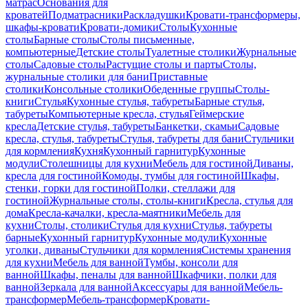
матрас
Основания для
кроватей
Подматрасники
Раскладушки
Кровати-трансформеры,
шкафы-кровати
Кровати-домики
Столы
Кухонные
столы
Барные столы
Столы письменные,
компьютерные
Детские столы
Туалетные столики
Журнальные
столы
Садовые столы
Растущие столы и парты
Столы,
журнальные столики для бани
Приставные
столики
Консольные столики
Обеденные группы
Столы-
книги
Стулья
Кухонные стулья, табуреты
Барные стулья,
табуреты
Компьютерные кресла, стулья
Геймерские
кресла
Детские стулья, табуреты
Банкетки, скамьи
Садовые
кресла, стулья, табуреты
Стулья, табуреты для бани
Стульчики
для кормления
Кухня
Кухонный гарнитур
Кухонные
модули
Столешницы для кухни
Мебель для гостиной
Диваны,
кресла для гостиной
Комоды, тумбы для гостиной
Шкафы,
стенки, горки для гостиной
Полки, стеллажи для
гостиной
Журнальные столы, столы-книги
Кресла, стулья для
дома
Кресла-качалки, кресла-маятники
Мебель для
кухни
Столы, столики
Стулья для кухни
Стулья, табуреты
барные
Кухонный гарнитур
Кухонные модули
Кухонные
уголки, диваны
Стульчики для кормления
Системы хранения
для кухни
Мебель для ванной
Тумбы, консоли для
ванной
Шкафы, пеналы для ванной
Шкафчики, полки для
ванной
Зеркала для ванной
Аксессуары для ванной
Мебель-
трансформер
Мебель-трансформер
Кровати-