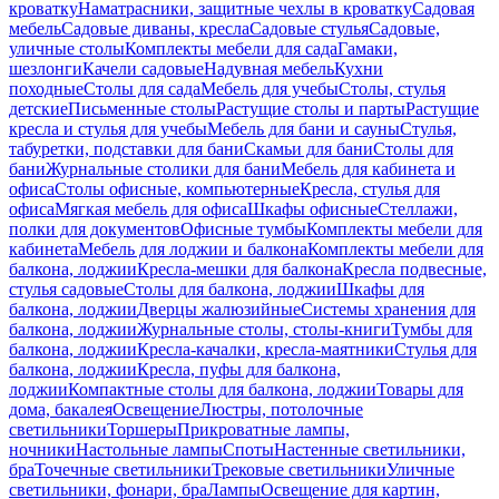
кроватку
Наматрасники, защитные чехлы в кроватку
Садовая
мебель
Садовые диваны, кресла
Садовые стулья
Садовые,
уличные столы
Комплекты мебели для сада
Гамаки,
шезлонги
Качели садовые
Надувная мебель
Кухни
походные
Столы для сада
Мебель для учебы
Столы, стулья
детские
Письменные столы
Растущие столы и парты
Растущие
кресла и стулья для учебы
Мебель для бани и сауны
Стулья,
табуретки, подставки для бани
Скамьи для бани
Столы для
бани
Журнальные столики для бани
Мебель для кабинета и
офиса
Столы офисные, компьютерные
Кресла, стулья для
офиса
Мягкая мебель для офиса
Шкафы офисные
Стеллажи,
полки для документов
Офисные тумбы
Комплекты мебели для
кабинета
Мебель для лоджии и балкона
Комплекты мебели для
балкона, лоджии
Кресла-мешки для балкона
Кресла подвесные,
стулья садовые
Столы для балкона, лоджии
Шкафы для
балкона, лоджии
Дверцы жалюзийные
Системы хранения для
балкона, лоджии
Журнальные столы, столы-книги
Тумбы для
балкона, лоджии
Кресла-качалки, кресла-маятники
Стулья для
балкона, лоджии
Кресла, пуфы для балкона,
лоджии
Компактные столы для балкона, лоджии
Товары для
дома, бакалея
Освещение
Люстры, потолочные
светильники
Торшеры
Прикроватные лампы,
ночники
Настольные лампы
Споты
Настенные светильники,
бра
Точечные светильники
Трековые светильники
Уличные
светильники, фонари, бра
Лампы
Освещение для картин,