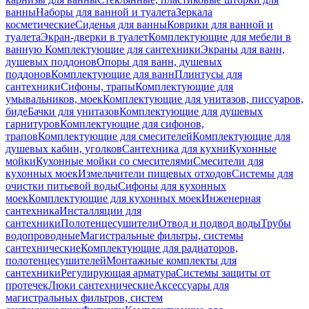
ванны
Наборы для ванной и туалета
Зеркала
косметические
Сиденья для ванны
Коврики для ванной и
туалета
Экран-дверки в туалет
Комплектующие для мебели в
ванную
Комплектующие для сантехники
Экраны для ванн,
душевых поддонов
Опоры для ванн, душевых
поддонов
Комплектующие для ванн
Плинтусы для
сантехники
Сифоны, трапы
Комплектующие для
умывальников, моек
Комплектующие для унитазов, писсуаров,
биде
Бачки для унитазов
Комплектующие для душевых
гарнитуров
Комплектующие для сифонов,
трапов
Комплектующие для смесителей
Комплектующие для
душевых кабин, уголков
Сантехника для кухни
Кухонные
мойки
Кухонные мойки со смесителями
Смесители для
кухонных моек
Измельчители пищевых отходов
Системы для
очистки питьевой воды
Сифоны для кухонных
моек
Комплектующие для кухонных моек
Инженерная
сантехника
Инсталляции для
сантехники
Полотенцесушители
Отвод и подвод воды
Трубы
водопроводные
Магистральные фильтры, системы
сантехнические
Комплектующие для радиаторов,
полотенцесушителей
Монтажные комплекты для
сантехники
Регулирующая арматура
Системы защиты от
протечек
Люки сантехнические
Аксессуары для
магистральных фильтров, систем