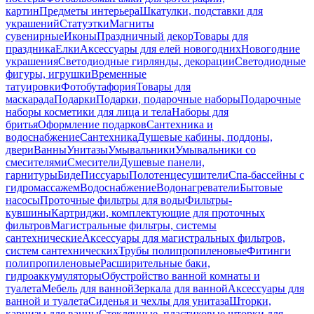
картин
Предметы интерьера
Шкатулки, подставки для
украшений
Статуэтки
Магниты
сувенирные
Иконы
Праздничный декор
Товары для
праздника
Елки
Аксессуары для елей новогодних
Новогодние
украшения
Светодиодные гирлянды, декорации
Светодиодные
фигуры, игрушки
Временные
татуировки
Фотобутафория
Товары для
маскарада
Подарки
Подарки, подарочные наборы
Подарочные
наборы косметики для лица и тела
Наборы для
бритья
Оформление подарков
Сантехника и
водоснабжение
Сантехника
Душевые кабины, поддоны,
двери
Ванны
Унитазы
Умывальники
Умывальники со
смесителями
Смесители
Душевые панели,
гарнитуры
Биде
Писсуары
Полотенцесушители
Спа-бассейны с
гидромассажем
Водоснабжение
Водонагреватели
Бытовые
насосы
Проточные фильтры для воды
Фильтры-
кувшины
Картриджи, комплектующие для проточных
фильтров
Магистральные фильтры, системы
сантехнические
Аксессуары для магистральных фильтров,
систем сантехнических
Трубы полипропиленовые
Фитинги
полипропиленовые
Расширительные баки,
гидроаккумуляторы
Обустройство ванной комнаты и
туалета
Мебель для ванной
Зеркала для ванной
Аксессуары для
ванной и туалета
Сиденья и чехлы для унитаза
Шторки,
карнизы для ванны
Стеклянные, пластиковые шторки для