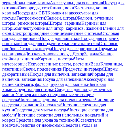
зеркал
Кольцевые лампы
Аксессуары для освещения
Посуда для
готовки
Сковороды, сотейники, воки
Кастрюли, ковши,
казаны
Посуда для СВЧ
Крышки и аксессуары для
посуды
Гастроемкости
Жалюзи, шторы
Жалюзи, рулонные
шторы, римские шторы
Шторы, гардины
Карнизы для
штор
Комплектующие для штор, карнизов, жалюзи
Пленки для
окон
Электроприводные солнцезащитные системы
Столовая
посуда, сервировка
Посуда для напитков
Посуда для горячих
напитков
Посуда для подачи и хранения напитков
Столовые
приборы
Столовая посуда
Посуда для сервировки
Предметы
сервировки
Детская столовая посуда
Декор
Зеркала
Кашпо,
стойки для цветов
Картины, постеры
Часы
интерьерные
Искусственные цветы, растения
Вазы
Ключницы,
газетницы
Свечи, подсвечники
Предметы интерьера
Ширмы
декоративные
Посуда для выпечки, запекания
Формы для
выпечки, запекания
Посуда для запекания
Аксессуары для
выпечки
Бумага, фольга, рукава для выпечки
Бытовая
химия
Средства для стирки
Средства для посудомоечных
машин
Универсальные, специальные чистящие
средства
Чистящие средства для стекол и зеркал
Чистящие
средства для ванной и туалета
Чистящие средства для
кухни
Средства для мытья посуды
Чистящие средства для
мебели
Чистящие средства для напольных покрытий и
ковров
Средства для ухода за техникой
Освежители
воздуха
Средства от насекомых
Средства ухода за