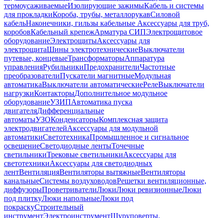
термоусаживаемые
Изолирующие зажимы
Кабель и системы
для прокладки
Короба, трубы, металлорукав
Силовой
кабель
Наконечники, гильзы кабельные
Аксессуары для труб,
коробов
Кабельный крепеж
Арматура СИП
Электрощитовое
оборудование
Электрощиты
Аксессуары для
электрощита
Шины электротехнические
Выключатели
путевые, концевые
Трансформаторы
Аппаратура
управления
Рубильники
Предохранители
Частотные
преобразователи
Пускатели магнитные
Модульная
автоматика
Выключатели автоматические
Реле
Выключатели
нагрузки
Контакторы
Дополнительное модульное
оборудование
УЗИП
Автоматика пуска
двигателя
Дифференциальные
автоматы
УЗО
Конденсаторы
Комплексная защита
электродвигателей
Аксессуары для модульной
автоматики
Светотехника
Промышленное и сигнальное
освещение
Светодиодные ленты
Точечные
светильники
Трековые светильники
Аксессуары для
светотехники
Аксессуары для светодиодных
лент
Вентиляция
Вентиляторы вытяжные
Вентиляторы
канальные
Системы воздуховодов
Решетки вентиляционные,
диффузоры
Проветриватели
Люки
Люки ревизионные
Люки
под плитку
Люки напольные
Люки под
покраску
Строительный
инструмент
Электроинструмент
Шуруповерты,