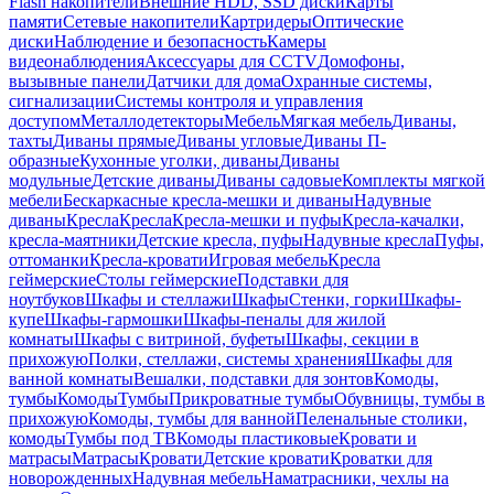
Flash накопители
Внешние HDD, SSD диски
Карты
памяти
Сетевые накопители
Картридеры
Оптические
диски
Наблюдение и безопасность
Камеры
видеонаблюдения
Аксессуары для CCTV
Домофоны,
вызывные панели
Датчики для дома
Охранные системы,
сигнализации
Системы контроля и управления
доступом
Металлодетекторы
Мебель
Мягкая мебель
Диваны,
тахты
Диваны прямые
Диваны угловые
Диваны П-
образные
Кухонные уголки, диваны
Диваны
модульные
Детские диваны
Диваны садовые
Комплекты мягкой
мебели
Бескаркасные кресла-мешки и диваны
Надувные
диваны
Кресла
Кресла
Кресла-мешки и пуфы
Кресла-качалки,
кресла-маятники
Детские кресла, пуфы
Надувные кресла
Пуфы,
оттоманки
Кресла-кровати
Игровая мебель
Кресла
геймерские
Столы геймерские
Подставки для
ноутбуков
Шкафы и стеллажи
Шкафы
Стенки, горки
Шкафы-
купе
Шкафы-гармошки
Шкафы-пеналы для жилой
комнаты
Шкафы с витриной, буфеты
Шкафы, секции в
прихожую
Полки, стеллажи, системы хранения
Шкафы для
ванной комнаты
Вешалки, подставки для зонтов
Комоды,
тумбы
Комоды
Тумбы
Прикроватные тумбы
Обувницы, тумбы в
прихожую
Комоды, тумбы для ванной
Пеленальные столики,
комоды
Тумбы под ТВ
Комоды пластиковые
Кровати и
матрасы
Матрасы
Кровати
Детские кровати
Кроватки для
новорожденных
Надувная мебель
Наматрасники, чехлы на