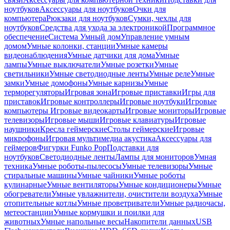
ноутбуков
Аксессуары для ноутбуков
Очки для
компьютера
Рюкзаки для ноутбуков
Сумки, чехлы для
ноутбуков
Средства для ухода за электроникой
Программное
обеспечение
Система Умный дом
Управление умным
домом
Умные колонки, станции
Умные камеры
видеонаблюдения
Умные датчики для дома
Умные
лампы
Умные выключатели
Умные розетки
Умные
светильники
Умные светодиодные ленты
Умные реле
Умные
замки
Умные домофоны
Умные карнизы
Умные
терморегуляторы
Игровая зона
Игровые приставки
Игры для
приставок
Игровые контроллеры
Игровые ноутбуки
Игровые
компьютеры
Игровые видеокарты
Игровые мониторы
Игровые
телевизоры
Игровые мыши
Игровые клавиатуры
Игровые
наушники
Кресла геймерские
Столы геймерские
Игровые
микрофоны
Игровая мультимедиа акустика
Аксессуары для
геймеров
Фигурки Funko Pop
Подставки для
ноутбуков
Светодиодные ленты
Лампы для мониторов
Умная
техника
Умные роботы-пылесосы
Умные телевизоры
Умные
стиральные машины
Умные чайники
Умные роботы
кулинарные
Умные вентиляторы
Умные кондиционеры
Умные
обогреватели
Умные увлажнители, очистители воздуха
Умные
отопительные котлы
Умные проветриватели
Умные радиочасы,
метеостанции
Умные кормушки и поилки для
животных
Умные напольные весы
Накопители данных
USB