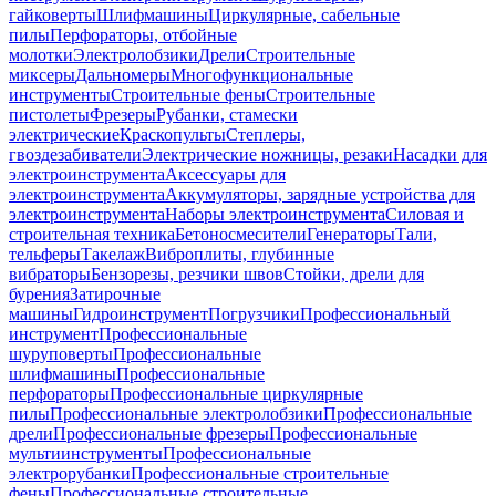
гайковерты
Шлифмашины
Циркулярные, сабельные
пилы
Перфораторы, отбойные
молотки
Электролобзики
Дрели
Строительные
миксеры
Дальномеры
Многофункциональные
инструменты
Строительные фены
Строительные
пистолеты
Фрезеры
Рубанки, стамески
электрические
Краскопульты
Степлеры,
гвоздезабиватели
Электрические ножницы, резаки
Насадки для
электроинструмента
Аксессуары для
электроинструмента
Аккумуляторы, зарядные устройства для
электроинструмента
Наборы электроинструмента
Силовая и
строительная техника
Бетоносмесители
Генераторы
Тали,
тельферы
Такелаж
Виброплиты, глубинные
вибраторы
Бензорезы, резчики швов
Стойки, дрели для
бурения
Затирочные
машины
Гидроинструмент
Погрузчики
Профессиональный
инструмент
Профессиональные
шуруповерты
Профессиональные
шлифмашины
Профессиональные
перфораторы
Профессиональные циркулярные
пилы
Профессиональные электролобзики
Профессиональные
дрели
Профессиональные фрезеры
Профессиональные
мультиинструменты
Профессиональные
электрорубанки
Профессиональные строительные
фены
Профессиональные строительные