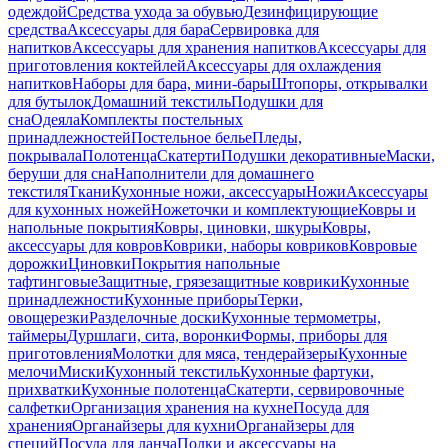
одеждой
Средства ухода за обувью
Дезинфицирующие
средства
Аксессуары для бара
Сервировка для
напитков
Аксессуары для хранения напитков
Аксессуары для
приготовления коктейлей
Аксессуары для охлаждения
напитков
Наборы для бара, мини-бары
Штопоры, открывалки
для бутылок
Домашний текстиль
Подушки для
сна
Одеяла
Комплекты постельных
принадлежностей
Постельное белье
Пледы,
покрывала
Полотенца
Скатерти
Подушки декоративные
Маски,
беруши для сна
Наполнители для домашнего
текстиля
Ткани
Кухонные ножи, аксессуары
Ножи
Аксессуары
для кухонных ножей
Ножеточки и комплектующие
Ковры и
напольные покрытия
Ковры, циновки, шкуры
Ковры,
аксессуары для ковров
Коврики, наборы ковриков
Ковровые
дорожки
Циновки
Покрытия напольные
тафтинговые
Защитные, грязезащитные коврики
Кухонные
принадлежности
Кухонные приборы
Терки,
овощерезки
Разделочные доски
Кухонные термометры,
таймеры
Дуршлаги, сита, воронки
Формы, приборы для
приготовления
Молотки для мяса, тендерайзеры
Кухонные
мелочи
Миски
Кухонный текстиль
Кухонные фартуки,
прихватки
Кухонные полотенца
Скатерти, сервировочные
салфетки
Организация хранения на кухне
Посуда для
хранения
Органайзеры для кухни
Органайзеры для
специй
Посуда для ланча
Полки и аксессуары на