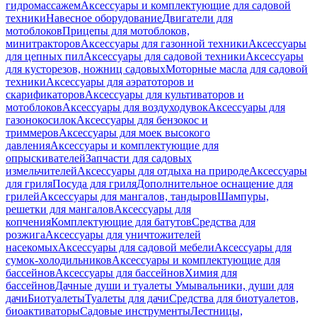
гидромассажем
Аксессуары и комплектующие для садовой
техники
Навесное оборудование
Двигатели для
мотоблоков
Прицепы для мотоблоков,
минитракторов
Аксессуары для газонной техники
Аксессуары
для цепных пил
Аксессуары для садовой техники
Аксессуары
для кусторезов, ножниц садовых
Моторные масла для садовой
техники
Аксессуары для аэратоторов и
скарификаторов
Аксессуары для культиваторов и
мотоблоков
Аксессуары для воздуходувок
Аксессуары для
газонокосилок
Аксессуары для бензокос и
триммеров
Аксессуары для моек высокого
давления
Аксессуары и комплектующие для
опрыскивателей
Запчасти для садовых
измельчителей
Аксессуары для отдыха на природе
Аксессуары
для гриля
Посуда для гриля
Дополнительное оснащение для
грилей
Аксессуары для мангалов, тандыров
Шампуры,
решетки для мангалов
Аксессуары для
копчения
Комплектующие для батутов
Средства для
розжига
Аксессуары для уничтожителей
насекомых
Аксессуары для садовой мебели
Аксессуары для
сумок-холодильников
Аксессуары и комплектующие для
бассейнов
Аксессуары для бассейнов
Химия для
бассейнов
Дачные души и туалеты
Умывальники, души для
дачи
Биотуалеты
Туалеты для дачи
Средства для биотуалетов,
биоактиваторы
Садовые инструменты
Лестницы,