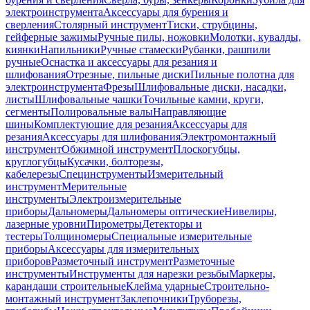
электроинструмента
Аксессуары для бурения и
сверления
Столярный инструмент
Тиски, струбцины,
гейферные зажимы
Ручные пилы, ножовки
Молотки, кувалды,
киянки
Напильники
Ручные стамески
Рубанки, рашпили
ручные
Оснастка и аксессуары для резания и
шлифования
Отрезные, пильные диски
Пильные полотна для
электроинструмента
Фрезы
Шлифовальные диски, насадки,
листы
Шлифовальные чашки
Точильные камни, круги,
сегменты
Полировальные валы
Направляющие
шины
Комплектующие для резания
Аксессуары для
резания
Аксессуары для шлифования
Электромонтажный
инструмент
Обжимной инструмент
Плоскогубцы,
круглогубцы
Кусачки, болторезы,
кабелерезы
Специнструменты
Измерительный
инструмент
Мерительные
инструменты
Электроизмерительные
приборы
Дальномеры
Дальномеры оптические
Нивелиры,
лазерные уровни
Пирометры
Детекторы и
тестеры
Толщиномеры
Специальные измерительные
приборы
Аксессуары для измерительных
приборов
Разметочный инструмент
Разметочные
инструменты
Инструменты для нарезки резьбы
Маркеры,
карандаши строительные
Клейма ударные
Строительно-
монтажный инструмент
Заклепочники
Труборезы,