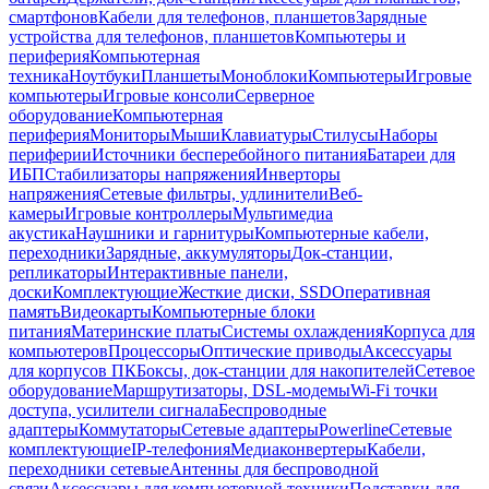
смартфонов
Кабели для телефонов, планшетов
Зарядные
устройства для телефонов, планшетов
Компьютеры и
периферия
Компьютерная
техника
Ноутбуки
Планшеты
Моноблоки
Компьютеры
Игровые
компьютеры
Игровые консоли
Серверное
оборудование
Компьютерная
периферия
Мониторы
Мыши
Клавиатуры
Стилусы
Наборы
периферии
Источники бесперебойного питания
Батареи для
ИБП
Стабилизаторы напряжения
Инверторы
напряжения
Сетевые фильтры, удлинители
Веб-
камеры
Игровые контроллеры
Мультимедиа
акустика
Наушники и гарнитуры
Компьютерные кабели,
переходники
Зарядные, аккумуляторы
Док-станции,
репликаторы
Интерактивные панели,
доски
Комплектующие
Жесткие диски, SSD
Оперативная
память
Видеокарты
Компьютерные блоки
питания
Материнские платы
Системы охлаждения
Корпуса для
компьютеров
Процессоры
Оптические приводы
Аксессуары
для корпусов ПК
Боксы, док-станции для накопителей
Сетевое
оборудование
Маршрутизаторы, DSL-модемы
Wi-Fi точки
доступа, усилители сигнала
Беспроводные
адаптеры
Коммутаторы
Сетевые адаптеры
Powerline
Сетевые
комплектующие
IP-телефония
Медиаконвертеры
Кабели,
переходники сетевые
Антенны для беспроводной
связи
Аксессуары для компьютерной техники
Подставки для