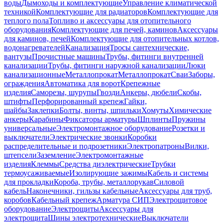
воды
Дымоходы и комплектующие
Управление климатической
техникой
Комплектующие для радиаторов
Комплектующие для
теплого пола
Топливо и аксессуары для отопительного
оборудования
Комплектующие для печей, каминов
Аксессуары
для каминов, печей
Комплектующие для отопительных котлов,
водонагревателей
Канализация
Тросы сантехнические,
вантузы
Прочистные машины
Трубы, фитинги внутренней
канализации
Трубы, фитинги наружной канализации
Люки
канализационные
Металлопрокат
Металлопрокат
Сваи
Заборы,
ограждения
Автоматика для ворот
Крепежные
изделия
Саморезы, шурупы
Гвозди
Анкеры, дюбели
Скобы,
штифты
Перфорированный крепеж
Гайки,
шайбы
Заклепки
Болты, винты, шпильки
Хомуты
Химические
анкеры
Карабины
Фиксаторы арматуры
Шплинты
Пружины
универсальные
Электромонтажное оборудование
Розетки и
выключатели
Электрические звонки
Коробки
распределительные и подрозетники
Электропатроны
Вилки,
штепсели
Заземление
Электромонтажные
изделия
Клеммы
Средства диэлектрические
Трубки
термоусаживаемые
Изолирующие зажимы
Кабель и системы
для прокладки
Короба, трубы, металлорукав
Силовой
кабель
Наконечники, гильзы кабельные
Аксессуары для труб,
коробов
Кабельный крепеж
Арматура СИП
Электрощитовое
оборудование
Электрощиты
Аксессуары для
электрощита
Шины электротехнические
Выключатели