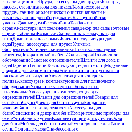
канализационные
Пруды, аксессуары для прудов
Фильтры,
насосы, стерилизаторы для прудов
Компрессоры для
прудов
Станции биологической очистки
Запчасти и
комплектующие для оборудования
Благоустройство
участка
Дачные дома
Беседки
Бани
Хозблоки и
сараи
Аксессуары для озеленения сада
Декор для сада
Почтовые
ящики, таблички
Козырьки
Скворечники, кормушки для
птиц
Домики для насекомых
Фонтаны, скульптуры для
сада
Пруды, аксессуары для прудов
Уличные
обогреватели
Уличные светильники
Противогололедные
реагенты
Декоративный щебень
Сад и огород
Поливочное
оборудование
Садовые опрыскиватели
Шланги для дома и
сада
Парники
Теплицы
Комплектующие для теплиц
Модульные
грядки
Садовые компостеры
Уничтожители, отпугиватели
насекомых и грызунов
Автоматизация и контроль
полива
Аксессуары и комплектующие для поливочного
оборудования
Укрывные материалы
Бочки, баки
пластиковые
Аксессуары и комплектующие для
опрыскивателей
Шланги для опрыскивателей
Товары для
бани
Бани
Сауны
Двери для бани и сауны
Бондарные
изделия
Банные принадлежности
Аксессуары для
бани
Оснащение и декор для бани
Измерительные приборы для
бани
Фитобочки, купели
Комплектующие для купелей
Окна
для бани
Мебель для бани и сауны
Ручки дверные для бани и
сауны
Эфирные масла
Спа-бассейны с