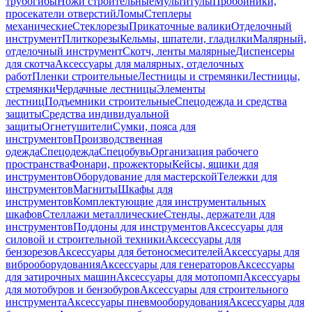
трубогибы
Ножи строительные
Мультитулы
Пробойники,
просекатели отверстий
Ломы
Степлеры
механические
Стеклорезы
Прикаточные валики
Отделочный
инструмент
Плиткорезы
Кельмы, шпатели, гладилки
Малярный,
отделочный инструмент
Скотч, ленты малярные
Диспенсеры
для скотча
Аксессуары для малярных, отделочных
работ
Пленки строительные
Лестницы и стремянки
Лестницы,
стремянки
Чердачные лестницы
Элементы
лестниц
Подъемники строительные
Спецодежда и средства
защиты
Средства индивидуальной
защиты
Огнетушители
Сумки, пояса для
инструментов
Производственная
одежда
Спецодежда
Спецобувь
Организация рабочего
пространства
Фонари, прожекторы
Кейсы, ящики для
инструментов
Оборудование для мастерской
Тележки для
инструментов
Магниты
Шкафы для
инструментов
Комплектующие для инструментальных
шкафов
Стеллажи металлические
Стенды, держатели для
инструментов
Поддоны для инструментов
Аксессуары для
силовой и строительной техники
Аксессуары для
бензорезов
Аксессуары для бетоносмесителей
Аксессуары для
виброоборудования
Аксессуары для генераторов
Аксессуары
для затирочных машин
Аксессуары для мотопомп
Аксессуары
для мотобуров и бензобуров
Аксессуары для строительного
инструмента
Аксессуары пневмооборудования
Аксессуары для