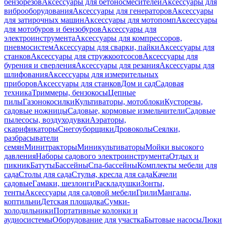
бензорезов
Аксессуары для бетоносмесителей
Аксессуары для
виброоборудования
Аксессуары для генераторов
Аксессуары
для затирочных машин
Аксессуары для мотопомп
Аксессуары
для мотобуров и бензобуров
Аксессуары для
электроинструмента
Аксессуары для компрессоров,
пневмосистем
Аксессуары для сварки, пайки
Аксессуары для
станков
Аксессуары для стружкоотсосов
Аксессуары для
бурения и сверления
Аксессуары для резания
Аксессуары для
шлифования
Аксессуары для измерительных
приборов
Аксессуары для станков
Дом и сад
Садовая
техника
Триммеры, бензокосы
Цепные
пилы
Газонокосилки
Культиваторы, мотоблоки
Кусторезы,
садовые ножницы
Садовые, кормовые измельчители
Садовые
пылесосы, воздуходувки
Аэраторы,
скарификаторы
Снегоуборщики
Дровоколы
Сеялки,
разбрасыватели
семян
Минитракторы
Миникультиваторы
Мойки высокого
давления
Наборы садового электроинструмента
Отдых и
пикник
Батуты
Бассейны
Спа-бассейны
Комплекты мебели для
сада
Столы для сада
Стулья, кресла для сада
Качели
садовые
Гамаки, шезлонги
Раскладушки
Зонты,
тенты
Аксессуары для садовой мебели
Грили
Мангалы,
коптильни
Детская площадка
Сумки-
холодильники
Портативные колонки и
аудиосистемы
Оборудование для участка
Бытовые насосы
Люки