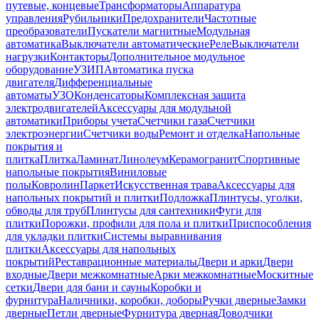
путевые, концевые
Трансформаторы
Аппаратура
управления
Рубильники
Предохранители
Частотные
преобразователи
Пускатели магнитные
Модульная
автоматика
Выключатели автоматические
Реле
Выключатели
нагрузки
Контакторы
Дополнительное модульное
оборудование
УЗИП
Автоматика пуска
двигателя
Дифференциальные
автоматы
УЗО
Конденсаторы
Комплексная защита
электродвигателей
Аксессуары для модульной
автоматики
Приборы учета
Счетчики газа
Счетчики
электроэнергии
Счетчики воды
Ремонт и отделка
Напольные
покрытия и
плитка
Плитка
Ламинат
Линолеум
Керамогранит
Спортивные
напольные покрытия
Виниловые
полы
Ковролин
Паркет
Искусственная трава
Аксессуары для
напольных покрытий и плитки
Подложка
Плинтусы, уголки,
обводы для труб
Плинтусы для сантехники
Фуги для
плитки
Порожки, профили для пола и плитки
Приспособления
для укладки плитки
Системы выравнивания
плитки
Аксессуары для напольных
покрытий
Реставрационные материалы
Двери и арки
Двери
входные
Двери межкомнатные
Арки межкомнатные
Москитные
сетки
Двери для бани и сауны
Коробки и
фурнитура
Наличники, коробки, доборы
Ручки дверные
Замки
дверные
Петли дверные
Фурнитура дверная
Доводчики