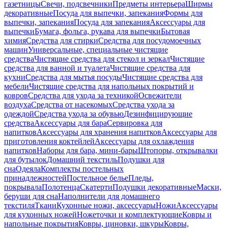
газетницы
Свечи, подсвечники
Предметы интерьера
Ширмы
декоративные
Посуда для выпечки, запекания
Формы для
выпечки, запекания
Посуда для запекания
Аксессуары для
выпечки
Бумага, фольга, рукава для выпечки
Бытовая
химия
Средства для стирки
Средства для посудомоечных
машин
Универсальные, специальные чистящие
средства
Чистящие средства для стекол и зеркал
Чистящие
средства для ванной и туалета
Чистящие средства для
кухни
Средства для мытья посуды
Чистящие средства для
мебели
Чистящие средства для напольных покрытий и
ковров
Средства для ухода за техникой
Освежители
воздуха
Средства от насекомых
Средства ухода за
одеждой
Средства ухода за обувью
Дезинфицирующие
средства
Аксессуары для бара
Сервировка для
напитков
Аксессуары для хранения напитков
Аксессуары для
приготовления коктейлей
Аксессуары для охлаждения
напитков
Наборы для бара, мини-бары
Штопоры, открывалки
для бутылок
Домашний текстиль
Подушки для
сна
Одеяла
Комплекты постельных
принадлежностей
Постельное белье
Пледы,
покрывала
Полотенца
Скатерти
Подушки декоративные
Маски,
беруши для сна
Наполнители для домашнего
текстиля
Ткани
Кухонные ножи, аксессуары
Ножи
Аксессуары
для кухонных ножей
Ножеточки и комплектующие
Ковры и
напольные покрытия
Ковры, циновки, шкуры
Ковры,