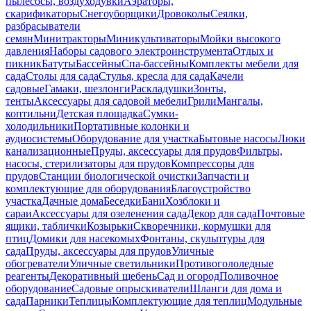
пылесосы, воздуходувки
Аэраторы,
скарификаторы
Снегоуборщики
Дровоколы
Сеялки,
разбрасыватели
семян
Минитракторы
Миникультиваторы
Мойки высокого
давления
Наборы садового электроинструмента
Отдых и
пикник
Батуты
Бассейны
Спа-бассейны
Комплекты мебели для
сада
Столы для сада
Стулья, кресла для сада
Качели
садовые
Гамаки, шезлонги
Раскладушки
Зонты,
тенты
Аксессуары для садовой мебели
Грили
Мангалы,
коптильни
Детская площадка
Сумки-
холодильники
Портативные колонки и
аудиосистемы
Оборудование для участка
Бытовые насосы
Люки
канализационные
Пруды, аксессуары для прудов
Фильтры,
насосы, стерилизаторы для прудов
Компрессоры для
прудов
Станции биологической очистки
Запчасти и
комплектующие для оборудования
Благоустройство
участка
Дачные дома
Беседки
Бани
Хозблоки и
сараи
Аксессуары для озеленения сада
Декор для сада
Почтовые
ящики, таблички
Козырьки
Скворечники, кормушки для
птиц
Домики для насекомых
Фонтаны, скульптуры для
сада
Пруды, аксессуары для прудов
Уличные
обогреватели
Уличные светильники
Противогололедные
реагенты
Декоративный щебень
Сад и огород
Поливочное
оборудование
Садовые опрыскиватели
Шланги для дома и
сада
Парники
Теплицы
Комплектующие для теплиц
Модульные