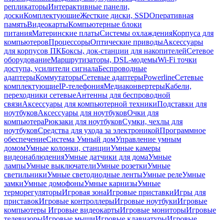
репликаторы
Интерактивные панели,
доски
Комплектующие
Жесткие диски, SSD
Оперативная
память
Видеокарты
Компьютерные блоки
питания
Материнские платы
Системы охлаждения
Корпуса для
компьютеров
Процессоры
Оптические приводы
Аксессуары
для корпусов ПК
Боксы, док-станции для накопителей
Сетевое
оборудование
Маршрутизаторы, DSL-модемы
Wi-Fi точки
доступа, усилители сигнала
Беспроводные
адаптеры
Коммутаторы
Сетевые адаптеры
Powerline
Сетевые
комплектующие
IP-телефония
Медиаконвертеры
Кабели,
переходники сетевые
Антенны для беспроводной
связи
Аксессуары для компьютерной техники
Подставки для
ноутбуков
Аксессуары для ноутбуков
Очки для
компьютера
Рюкзаки для ноутбуков
Сумки, чехлы для
ноутбуков
Средства для ухода за электроникой
Программное
обеспечение
Система Умный дом
Управление умным
домом
Умные колонки, станции
Умные камеры
видеонаблюдения
Умные датчики для дома
Умные
лампы
Умные выключатели
Умные розетки
Умные
светильники
Умные светодиодные ленты
Умные реле
Умные
замки
Умные домофоны
Умные карнизы
Умные
терморегуляторы
Игровая зона
Игровые приставки
Игры для
приставок
Игровые контроллеры
Игровые ноутбуки
Игровые
компьютеры
Игровые видеокарты
Игровые мониторы
Игровые
телевизоры
Игровые мыши
Игровые клавиатуры
Игровые