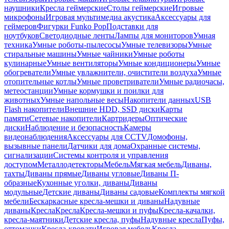
наушники
Кресла геймерские
Столы геймерские
Игровые
микрофоны
Игровая мультимедиа акустика
Аксессуары для
геймеров
Фигурки Funko Pop
Подставки для
ноутбуков
Светодиодные ленты
Лампы для мониторов
Умная
техника
Умные роботы-пылесосы
Умные телевизоры
Умные
стиральные машины
Умные чайники
Умные роботы
кулинарные
Умные вентиляторы
Умные кондиционеры
Умные
обогреватели
Умные увлажнители, очистители воздуха
Умные
отопительные котлы
Умные проветриватели
Умные радиочасы,
метеостанции
Умные кормушки и поилки для
животных
Умные напольные весы
Накопители данных
USB
Flash накопители
Внешние HDD, SSD диски
Карты
памяти
Сетевые накопители
Картридеры
Оптические
диски
Наблюдение и безопасность
Камеры
видеонаблюдения
Аксессуары для CCTV
Домофоны,
вызывные панели
Датчики для дома
Охранные системы,
сигнализации
Системы контроля и управления
доступом
Металлодетекторы
Мебель
Мягкая мебель
Диваны,
тахты
Диваны прямые
Диваны угловые
Диваны П-
образные
Кухонные уголки, диваны
Диваны
модульные
Детские диваны
Диваны садовые
Комплекты мягкой
мебели
Бескаркасные кресла-мешки и диваны
Надувные
диваны
Кресла
Кресла
Кресла-мешки и пуфы
Кресла-качалки,
кресла-маятники
Детские кресла, пуфы
Надувные кресла
Пуфы,
оттоманки
Кресла-кровати
Игровая мебель
Кресла