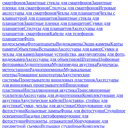
смартфонов
Защитные стекла для смартфонов
Защитные
пленки для смартфонов
Стилусы для смартфонов
Игровые
аксессуары для смартфонов
Чехлы для планшетов
Чехлы с
клавиатурой для планшетов
Защитные стекла для
планшетов
Защитные пленки для планшетов
Сумки для
планшетов
Стилусы для планшетов
Аксессуары для
планшетов, смартфонов
Кабели для телефонов,
планшетов
Фото,
видеосъемка
Фотоаппараты
Видеокамеры
Экшн-камеры
Карты
памяти
Объективы
Вспышки
Аксессуары для камер
Сумки и
чехлы для камер
Зарядные устройства, аккумуляторы для фото,
видеокамер
Аксессуары для объективов
Штативы
Цифровые
фоторамки
Аудиотехника
Мультимедиа акустика
Радиочасы,
метеостанции
Радиоприемники
Музыкальные
центры
Домашние кинотеатры
Акустические
системы
Проигрыватели виниловых пластинок
Аксессуары
для виниловых проигрывателей
Виниловые
пластинки
Инсталляционная акустика
Трансляционные
усилители
Аксессуары для аудиотехники
Комплектующие для
акустики
Акустические кабели
Подставки, стойки для
акустики
Сумки, чехлы для акустики
Оборудование для
фотостудии
Кольцевые лампы
Фоны для фотостудии
Студийное
освещение
Насадки светоформирующие для
фотостудии
Фотозонты, отражатели
Оборудование для
предметной съемки
Вспышки студийные
Комплекты