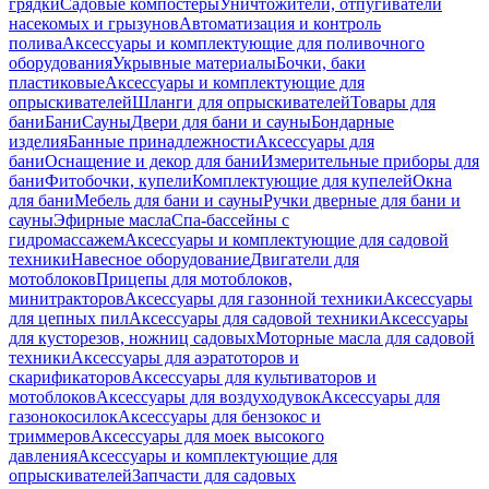
грядки
Садовые компостеры
Уничтожители, отпугиватели
насекомых и грызунов
Автоматизация и контроль
полива
Аксессуары и комплектующие для поливочного
оборудования
Укрывные материалы
Бочки, баки
пластиковые
Аксессуары и комплектующие для
опрыскивателей
Шланги для опрыскивателей
Товары для
бани
Бани
Сауны
Двери для бани и сауны
Бондарные
изделия
Банные принадлежности
Аксессуары для
бани
Оснащение и декор для бани
Измерительные приборы для
бани
Фитобочки, купели
Комплектующие для купелей
Окна
для бани
Мебель для бани и сауны
Ручки дверные для бани и
сауны
Эфирные масла
Спа-бассейны с
гидромассажем
Аксессуары и комплектующие для садовой
техники
Навесное оборудование
Двигатели для
мотоблоков
Прицепы для мотоблоков,
минитракторов
Аксессуары для газонной техники
Аксессуары
для цепных пил
Аксессуары для садовой техники
Аксессуары
для кусторезов, ножниц садовых
Моторные масла для садовой
техники
Аксессуары для аэратоторов и
скарификаторов
Аксессуары для культиваторов и
мотоблоков
Аксессуары для воздуходувок
Аксессуары для
газонокосилок
Аксессуары для бензокос и
триммеров
Аксессуары для моек высокого
давления
Аксессуары и комплектующие для
опрыскивателей
Запчасти для садовых