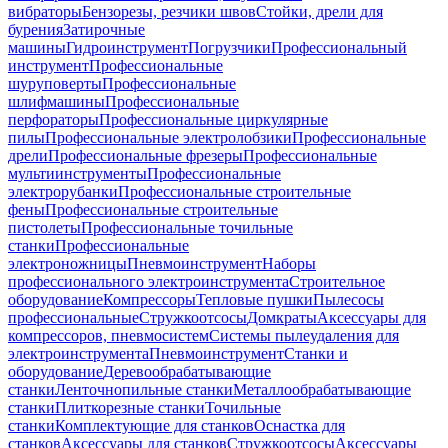
вибраторы
Бензорезы, резчики швов
Стойки, дрели для
бурения
Затирочные
машины
Гидроинструмент
Погрузчики
Профессиональный
инструмент
Профессиональные
шуруповерты
Профессиональные
шлифмашины
Профессиональные
перфораторы
Профессиональные циркулярные
пилы
Профессиональные электролобзики
Профессиональные
дрели
Профессиональные фрезеры
Профессиональные
мультиинструменты
Профессиональные
электрорубанки
Профессиональные строительные
фены
Профессиональные строительные
пистолеты
Профессиональные точильные
станки
Профессиональные
электроножницы
Пневмоинструмент
Наборы
профессионального электроинструмента
Строительное
оборудование
Компрессоры
Тепловые пушки
Пылесосы
профессиональные
Стружкоотсосы
Домкраты
Аксессуары для
компрессоров, пневмосистем
Системы пылеудаления для
электроинструмента
Пневмоинструмент
Станки и
оборудование
Деревообрабатывающие
станки
Ленточнопильные станки
Металлообрабатывающие
станки
Плиткорезные станки
Точильные
станки
Комплектующие для станков
Оснастка для
станков
Аксессуары для станков
Стружкоотсосы
Аксессуары