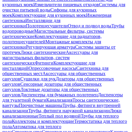
кухонных моек
Измельчители пищевых отходов
Системы для
очистки питьевой воды
Сифоны для кухонных
моек
Комплектующие для кухонных моек
Инженерная
сантехника
Инсталляции для
сантехники
Полотенцесушители
Отвод и подвод воды
Трубы
водопроводные
Магистральные фильтры, системы
сантехнические
Комплектующие для радиаторов,
полотенцесушителей
Монтажные комплекты для
сантехники
Регулирующая арматура
Системы защиты от
протечек
Люки сантехнические
Аксессуары для
магистральных фильтров, систем
сантехнических
Фитинги
Комплектующие для
инсталляций
Опрессовочные насосы
Сантехника для
общественных мест
Аксессуары для общественных
санузлов
Сушилки для рук
Дозаторы для общественных
санузлов
Сенсорные дозаторы для общественных
санузлов
Локтевые дозаторы для общественных
санузлов
Диспенсеры для бумажных полотенец
Диспенсеры
для туалетной бумаги
Канализация
Тросы сантехнические,
вантузы
Прочистные машины
Трубы, фитинги внутренней
канализации
Трубы, фитинги наружной канализации
Люки
канализационные
Теплый пол водяной
Трубы для теплого
пола
Коллекторы и комплектующие
Термостатика для теплого
пола
Автоматика для теплого
пола
Строительство
Строительные смеси и грунтовки
Клеевые