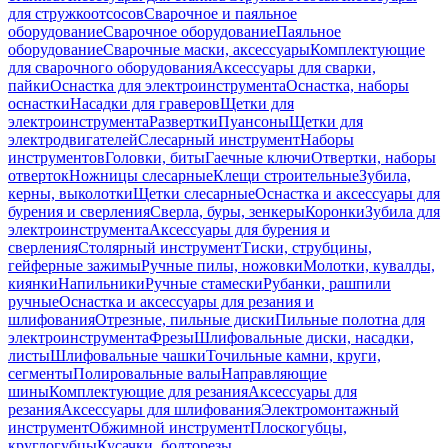
для стружкоотсосов
Сварочное и паяльное
оборудование
Сварочное оборудование
Паяльное
оборудование
Сварочные маски, аксессуары
Комплектующие
для сварочного оборудования
Аксессуары для сварки,
пайки
Оснастка для электроинструмента
Оснастка, наборы
оснастки
Насадки для граверов
Щетки для
электроинструмента
Развертки
Пуансоны
Щетки для
электродвигателей
Слесарный инструмент
Наборы
инструментов
Головки, биты
Гаечные ключи
Отвертки, наборы
отверток
Ножницы слесарные
Клещи строительные
Зубила,
керны, выколотки
Щетки слесарные
Оснастка и аксессуары для
бурения и сверления
Сверла, буры, зенкеры
Коронки
Зубила для
электроинструмента
Аксессуары для бурения и
сверления
Столярный инструмент
Тиски, струбцины,
гейферные зажимы
Ручные пилы, ножовки
Молотки, кувалды,
киянки
Напильники
Ручные стамески
Рубанки, рашпили
ручные
Оснастка и аксессуары для резания и
шлифования
Отрезные, пильные диски
Пильные полотна для
электроинструмента
Фрезы
Шлифовальные диски, насадки,
листы
Шлифовальные чашки
Точильные камни, круги,
сегменты
Полировальные валы
Направляющие
шины
Комплектующие для резания
Аксессуары для
резания
Аксессуары для шлифования
Электромонтажный
инструмент
Обжимной инструмент
Плоскогубцы,
круглогубцы
Кусачки, болторезы,