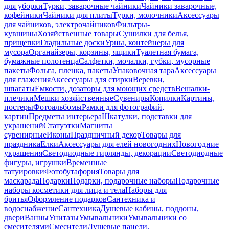
для уборки
Турки, заварочные чайники
Чайники заварочные,
кофейники
Чайники для плиты
Турки, молочники
Аксессуары
для чайников, электрочайников
Фильтры-
кувшины
Хозяйственные товары
Сушилки для белья,
прищепки
Гладильные доски
Урны, контейнеры для
мусора
Органайзеры, корзины, ящики
Туалетная бумага,
бумажные полотенца
Салфетки, мочалки, губки, мусорные
пакеты
Фольга, пленка, пакеты
Упаковочная тара
Аксессуары
для глажения
Аксессуары для стирки
Веревки,
шпагаты
Емкости, дозаторы для моющих средств
Вешалки-
плечики
Мешки хозяйственные
Сувениры
Копилки
Картины,
постеры
Фотоальбомы
Рамки для фотографий,
картин
Предметы интерьера
Шкатулки, подставки для
украшений
Статуэтки
Магниты
сувенирные
Иконы
Праздничный декор
Товары для
праздника
Елки
Аксессуары для елей новогодних
Новогодние
украшения
Светодиодные гирлянды, декорации
Светодиодные
фигуры, игрушки
Временные
татуировки
Фотобутафория
Товары для
маскарада
Подарки
Подарки, подарочные наборы
Подарочные
наборы косметики для лица и тела
Наборы для
бритья
Оформление подарков
Сантехника и
водоснабжение
Сантехника
Душевые кабины, поддоны,
двери
Ванны
Унитазы
Умывальники
Умывальники со
смесителями
Смесители
Душевые панели,