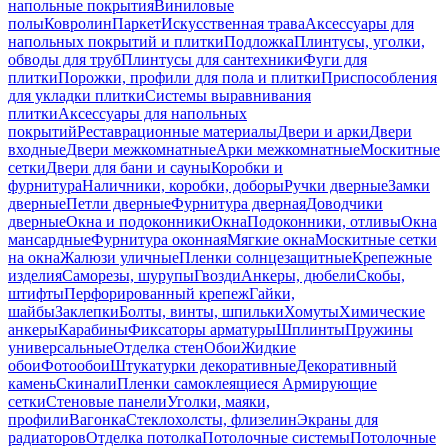
напольные покрытия
Виниловые
полы
Ковролин
Паркет
Искусственная трава
Аксессуары для
напольных покрытий и плитки
Подложка
Плинтусы, уголки,
обводы для труб
Плинтусы для сантехники
Фуги для
плитки
Порожки, профили для пола и плитки
Приспособления
для укладки плитки
Системы выравнивания
плитки
Аксессуары для напольных
покрытий
Реставрационные материалы
Двери и арки
Двери
входные
Двери межкомнатные
Арки межкомнатные
Москитные
сетки
Двери для бани и сауны
Коробки и
фурнитура
Наличники, коробки, доборы
Ручки дверные
Замки
дверные
Петли дверные
Фурнитура дверная
Доводчики
дверные
Окна и подоконники
Окна
Подоконники, отливы
Окна
мансардные
Фурнитура оконная
Мягкие окна
Москитные сетки
на окна
Жалюзи уличные
Пленки солнцезащитные
Крепежные
изделия
Саморезы, шурупы
Гвозди
Анкеры, дюбели
Скобы,
штифты
Перфорированный крепеж
Гайки,
шайбы
Заклепки
Болты, винты, шпильки
Хомуты
Химические
анкеры
Карабины
Фиксаторы арматуры
Шплинты
Пружины
универсальные
Отделка стен
Обои
Жидкие
обои
Фотообои
Штукатурки декоративные
Декоративный
камень
Скинали
Пленки самоклеящиеся
Армирующие
сетки
Стеновые панели
Уголки, маяки,
профили
Вагонка
Стеклохолсты, флизелин
Экраны для
радиаторов
Отделка потолка
Потолочные системы
Потолочные