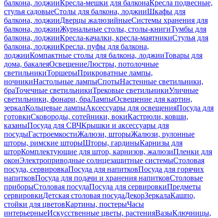
балкона, лоджии
Кресла-мешки для балкона
Кресла подвесные,
стулья садовые
Столы для балкона, лоджии
Шкафы для
балкона, лоджии
Дверцы жалюзийные
Системы хранения для
балкона, лоджии
Журнальные столы, столы-книги
Тумбы для
балкона, лоджии
Кресла-качалки, кресла-маятники
Стулья для
балкона, лоджии
Кресла, пуфы для балкона,
лоджии
Компактные столы для балкона, лоджии
Товары для
дома, бакалея
Освещение
Люстры, потолочные
светильники
Торшеры
Прикроватные лампы,
ночники
Настольные лампы
Споты
Настенные светильники,
бра
Точечные светильники
Трековые светильники
Уличные
светильники, фонари, бра
Лампы
Освещение для картин,
зеркал
Кольцевые лампы
Аксессуары для освещения
Посуда для
готовки
Сковороды, сотейники, воки
Кастрюли, ковши,
казаны
Посуда для СВЧ
Крышки и аксессуары для
посуды
Гастроемкости
Жалюзи, шторы
Жалюзи, рулонные
шторы, римские шторы
Шторы, гардины
Карнизы для
штор
Комплектующие для штор, карнизов, жалюзи
Пленки для
окон
Электроприводные солнцезащитные системы
Столовая
посуда, сервировка
Посуда для напитков
Посуда для горячих
напитков
Посуда для подачи и хранения напитков
Столовые
приборы
Столовая посуда
Посуда для сервировки
Предметы
сервировки
Детская столовая посуда
Декор
Зеркала
Кашпо,
стойки для цветов
Картины, постеры
Часы
интерьерные
Искусственные цветы, растения
Вазы
Ключницы,