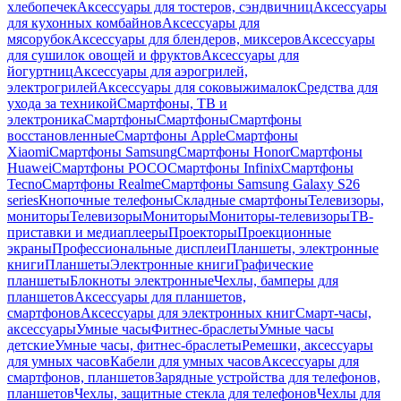
хлебопечек
Аксессуары для тостеров, сэндвичниц
Аксессуары
для кухонных комбайнов
Аксессуары для
мясорубок
Аксессуары для блендеров, миксеров
Аксессуары
для сушилок овощей и фруктов
Аксессуары для
йогуртниц
Аксессуары для аэрогрилей,
электрогрилей
Аксессуары для соковыжималок
Средства для
ухода за техникой
Смартфоны, ТВ и
электроника
Смартфоны
Смартфоны
Смартфоны
восстановленные
Смартфоны Apple
Смартфоны
Xiaomi
Смартфоны Samsung
Смартфоны Honor
Смартфоны
Huawei
Смартфоны POCO
Смартфоны Infinix
Смартфоны
Tecno
Смартфоны Realme
Смартфоны Samsung Galaxy S26
series
Кнопочные телефоны
Складные смартфоны
Телевизоры,
мониторы
Телевизоры
Мониторы
Мониторы-телевизоры
ТВ-
приставки и медиаплееры
Проекторы
Проекционные
экраны
Профессиональные дисплеи
Планшеты, электронные
книги
Планшеты
Электронные книги
Графические
планшеты
Блокноты электронные
Чехлы, бамперы для
планшетов
Аксессуары для планшетов,
смартфонов
Аксессуары для электронных книг
Смарт-часы,
аксессуары
Умные часы
Фитнес-браслеты
Умные часы
детские
Умные часы, фитнес-браслеты
Ремешки, аксессуары
для умных часов
Кабели для умных часов
Аксессуары для
смартфонов, планшетов
Зарядные устройства для телефонов,
планшетов
Чехлы, защитные стекла для телефонов
Чехлы для