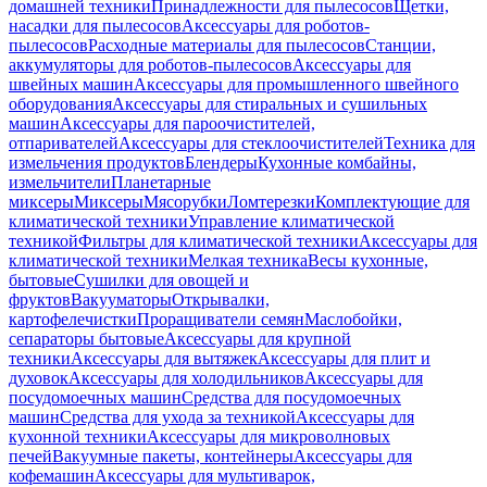
домашней техники
Принадлежности для пылесосов
Щетки,
насадки для пылесосов
Аксессуары для роботов-
пылесосов
Расходные материалы для пылесосов
Станции,
аккумуляторы для роботов-пылесосов
Аксессуары для
швейных машин
Аксессуары для промышленного швейного
оборудования
Аксессуары для стиральных и сушильных
машин
Аксессуары для пароочистителей,
отпаривателей
Аксессуары для стеклоочистителей
Техника для
измельчения продуктов
Блендеры
Кухонные комбайны,
измельчители
Планетарные
миксеры
Миксеры
Мясорубки
Ломтерезки
Комплектующие для
климатической техники
Управление климатической
техникой
Фильтры для климатической техники
Аксессуары для
климатической техники
Мелкая техника
Весы кухонные,
бытовые
Сушилки для овощей и
фруктов
Вакууматоры
Открывалки,
картофелечистки
Проращиватели семян
Маслобойки,
сепараторы бытовые
Аксессуары для крупной
техники
Аксессуары для вытяжек
Аксессуары для плит и
духовок
Аксессуары для холодильников
Аксессуары для
посудомоечных машин
Средства для посудомоечных
машин
Средства для ухода за техникой
Аксессуары для
кухонной техники
Аксессуары для микроволновых
печей
Вакуумные пакеты, контейнеры
Аксессуары для
кофемашин
Аксессуары для мультиварок,