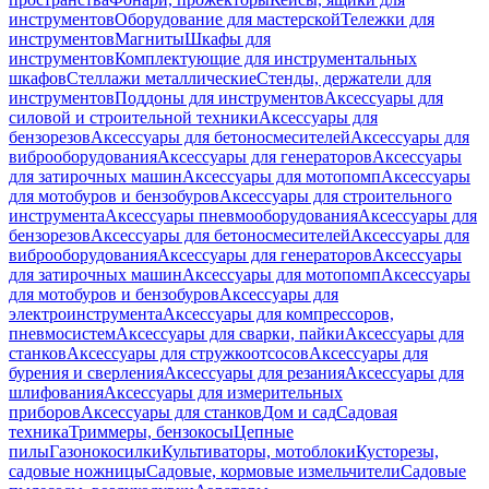
инструментов
Оборудование для мастерской
Тележки для
инструментов
Магниты
Шкафы для
инструментов
Комплектующие для инструментальных
шкафов
Стеллажи металлические
Стенды, держатели для
инструментов
Поддоны для инструментов
Аксессуары для
силовой и строительной техники
Аксессуары для
бензорезов
Аксессуары для бетоносмесителей
Аксессуары для
виброоборудования
Аксессуары для генераторов
Аксессуары
для затирочных машин
Аксессуары для мотопомп
Аксессуары
для мотобуров и бензобуров
Аксессуары для строительного
инструмента
Аксессуары пневмооборудования
Аксессуары для
бензорезов
Аксессуары для бетоносмесителей
Аксессуары для
виброоборудования
Аксессуары для генераторов
Аксессуары
для затирочных машин
Аксессуары для мотопомп
Аксессуары
для мотобуров и бензобуров
Аксессуары для
электроинструмента
Аксессуары для компрессоров,
пневмосистем
Аксессуары для сварки, пайки
Аксессуары для
станков
Аксессуары для стружкоотсосов
Аксессуары для
бурения и сверления
Аксессуары для резания
Аксессуары для
шлифования
Аксессуары для измерительных
приборов
Аксессуары для станков
Дом и сад
Садовая
техника
Триммеры, бензокосы
Цепные
пилы
Газонокосилки
Культиваторы, мотоблоки
Кусторезы,
садовые ножницы
Садовые, кормовые измельчители
Садовые