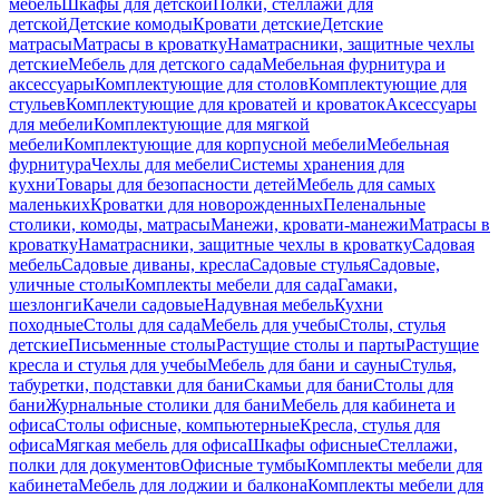
мебель
Шкафы для детской
Полки, стеллажи для
детской
Детские комоды
Кровати детские
Детские
матрасы
Матрасы в кроватку
Наматрасники, защитные чехлы
детские
Мебель для детского сада
Мебельная фурнитура и
аксессуары
Комплектующие для столов
Комплектующие для
стульев
Комплектующие для кроватей и кроваток
Аксессуары
для мебели
Комплектующие для мягкой
мебели
Комплектующие для корпусной мебели
Мебельная
фурнитура
Чехлы для мебели
Системы хранения для
кухни
Товары для безопасности детей
Мебель для самых
маленьких
Кроватки для новорожденных
Пеленальные
столики, комоды, матрасы
Манежи, кровати-манежи
Матрасы в
кроватку
Наматрасники, защитные чехлы в кроватку
Садовая
мебель
Садовые диваны, кресла
Садовые стулья
Садовые,
уличные столы
Комплекты мебели для сада
Гамаки,
шезлонги
Качели садовые
Надувная мебель
Кухни
походные
Столы для сада
Мебель для учебы
Столы, стулья
детские
Письменные столы
Растущие столы и парты
Растущие
кресла и стулья для учебы
Мебель для бани и сауны
Стулья,
табуретки, подставки для бани
Скамьи для бани
Столы для
бани
Журнальные столики для бани
Мебель для кабинета и
офиса
Столы офисные, компьютерные
Кресла, стулья для
офиса
Мягкая мебель для офиса
Шкафы офисные
Стеллажи,
полки для документов
Офисные тумбы
Комплекты мебели для
кабинета
Мебель для лоджии и балкона
Комплекты мебели для