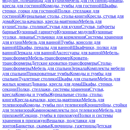
модули
Столешницы для кухни
Мебель для гостиной
Диваны,
кресла для гостиной
Комоды, тумбы для гостиной
Шкафы,
стенки, горки для гостиной
Полки, стеллажи для
гостиной
Журнальные столы, столы-книги
Кресла, стулья для
дома
Кресла-качалки, кресла-маятники
Мебель для
кухни
Столы, столики
Стулья для кухни
Стулья, табуреты
барные
Кухонный гарнитур
Кухонные модули
Кухонные
уголки, диваны
Стульчики для кормления
Системы хранения
для кухни
Мебель для ванной
Тумбы, консоли для
ванной
Шкафы, пеналы для ванной
Шкафчики, полки для
ванной
Зеркала для ванной
Аксессуары для ванной
Мебель-
трансформер
Мебель-трансформер
Кровати-
трансформеры
Детские кроватки-трансформеры
Столы-
трансформеры
Мебель для спальни
Зеркала
Комплекты мебели
для спальни
Прикроватные тумбы
Комоды и тумбы для
спальни
Туалетные столики
Шкафы для спальни
Мебель для
жилых комнат
Диваны, кресла для дома
Шкафы, стенки,
секции
Полки, стеллажи, системы хранения
Стулья,
кресла
Комоды и тумбы
Журнальные столы, столы-
книги
Кресла-качалки, кресла-маятники
Мебель для
телевизора
Комоды, тумбы под телевизор
Кронштейны, стойки
для телевизора
Каминокомплекты под телевизор
Мебель для
прихожей
Секции, тумбы в прихожую
Полки и системы
хранения в прихожую
Вешалки, подставки для
зонтов
Банкетки, скамьи
Ключницы, газетницы
Детская