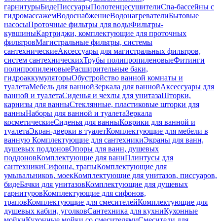
гарнитуры
Биде
Писсуары
Полотенцесушители
Спа-бассейны с
гидромассажем
Водоснабжение
Водонагреватели
Бытовые
насосы
Проточные фильтры для воды
Фильтры-
кувшины
Картриджи, комплектующие для проточных
фильтров
Магистральные фильтры, системы
сантехнические
Аксессуары для магистральных фильтров,
систем сантехнических
Трубы полипропиленовые
Фитинги
полипропиленовые
Расширительные баки,
гидроаккумуляторы
Обустройство ванной комнаты и
туалета
Мебель для ванной
Зеркала для ванной
Аксессуары для
ванной и туалета
Сиденья и чехлы для унитаза
Шторки,
карнизы для ванны
Стеклянные, пластиковые шторки для
ванны
Наборы для ванной и туалета
Зеркала
косметические
Сиденья для ванны
Коврики для ванной и
туалета
Экран-дверки в туалет
Комплектующие для мебели в
ванную
Комплектующие для сантехники
Экраны для ванн,
душевых поддонов
Опоры для ванн, душевых
поддонов
Комплектующие для ванн
Плинтусы для
сантехники
Сифоны, трапы
Комплектующие для
умывальников, моек
Комплектующие для унитазов, писсуаров,
биде
Бачки для унитазов
Комплектующие для душевых
гарнитуров
Комплектующие для сифонов,
трапов
Комплектующие для смесителей
Комплектующие для
душевых кабин, уголков
Сантехника для кухни
Кухонные
мойки
Кухонные мойки со смесителями
Смесители для