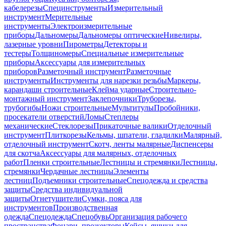
кабелерезы
Специнструменты
Измерительный
инструмент
Мерительные
инструменты
Электроизмерительные
приборы
Дальномеры
Дальномеры оптические
Нивелиры,
лазерные уровни
Пирометры
Детекторы и
тестеры
Толщиномеры
Специальные измерительные
приборы
Аксессуары для измерительных
приборов
Разметочный инструмент
Разметочные
инструменты
Инструменты для нарезки резьбы
Маркеры,
карандаши строительные
Клейма ударные
Строительно-
монтажный инструмент
Заклепочники
Труборезы,
трубогибы
Ножи строительные
Мультитулы
Пробойники,
просекатели отверстий
Ломы
Степлеры
механические
Стеклорезы
Прикаточные валики
Отделочный
инструмент
Плиткорезы
Кельмы, шпатели, гладилки
Малярный,
отделочный инструмент
Скотч, ленты малярные
Диспенсеры
для скотча
Аксессуары для малярных, отделочных
работ
Пленки строительные
Лестницы и стремянки
Лестницы,
стремянки
Чердачные лестницы
Элементы
лестниц
Подъемники строительные
Спецодежда и средства
защиты
Средства индивидуальной
защиты
Огнетушители
Сумки, пояса для
инструментов
Производственная
одежда
Спецодежда
Спецобувь
Организация рабочего
пространства
Фонари, прожекторы
Кейсы, ящики для