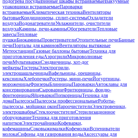
подогрева посуды
Винные шкафы встраиваемые
Вакуумные
упаковщики встраиваемые
Пароварки
встраиваемые
Климатическая техника
Вентиляторы
бытовые
Кондиционеры, сплит-системы
Охладители
воздуха
Водонагреватели
Увлажнители, очистители
воздуха
Камины, печи-камины
Обогреватели
Тепловые
завесы
Тепловые
пушки
Биокамины
Проветриватели
Отопительные печи
Банные
печи
Порталы для каминов
Вентиляторы вытяжные
Метеостанции
Газовые баллоны бытовые
Техника для
приготовления еды
Аэрогрили
Микроволновые
печи
Мультиварки
Сэндвичницы, хот-дог
мейкеры
Тостеры
Электрогрили,
электрошашлычницы
Вафельницы, орешницы,
кексницы
Хлебопечки
Ростеры, мини-печи
Йогуртницы,
мороженицы
Фризеры
Блинницы
Пароварки
Автоклавы для
консервирования
Сыроварни
Фритюрницы, фондю-
фритюрницы
Яйцеварки
Попкорницы
Техника для
дома
Пылесосы
Пылесосы профессиональные
Роботы-
пылесосы, мойщики окон
Пароочистители
Электровеники,
электрошвабры
Стеклоочистители
Стерилизационное
оборудование
Техника для приготовления
напитков
Электрочайники
Кофеварки,
кофемашины
Соковыжималки
Кофемолки
Вспениватели
молока
Сифоны для газирования воды
Аксессуары для