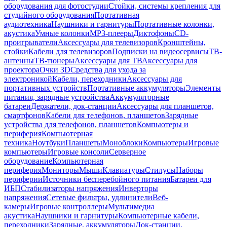
оборудования для фотостудии
Стойки, системы крепления для
студийного оборудования
Портативная
аудиотехника
Наушники и гарнитуры
Портативные колонки,
акустика
Умные колонки
MP3-плееры
Диктофоны
CD-
проигрыватели
Аксессуары для телевизоров
Кронштейны,
стойки
Кабели для телевизоров
Подписки на видеосервисы
ТВ-
антенны
ТВ-тюнеры
Аксессуары для ТВ
Аксессуары для
проектора
Очки 3D
Средства для ухода за
электроникой
Кабели, переходники
Аксессуары для
портативных устройств
Портативные аккумуляторы
Элементы
питания, зарядные устройства
Аккумуляторные
батареи
Держатели, док-станции
Аксессуары для планшетов,
смартфонов
Кабели для телефонов, планшетов
Зарядные
устройства для телефонов, планшетов
Компьютеры и
периферия
Компьютерная
техника
Ноутбуки
Планшеты
Моноблоки
Компьютеры
Игровые
компьютеры
Игровые консоли
Серверное
оборудование
Компьютерная
периферия
Мониторы
Мыши
Клавиатуры
Стилусы
Наборы
периферии
Источники бесперебойного питания
Батареи для
ИБП
Стабилизаторы напряжения
Инверторы
напряжения
Сетевые фильтры, удлинители
Веб-
камеры
Игровые контроллеры
Мультимедиа
акустика
Наушники и гарнитуры
Компьютерные кабели,
переходники
Зарядные, аккумуляторы
Док-станции,