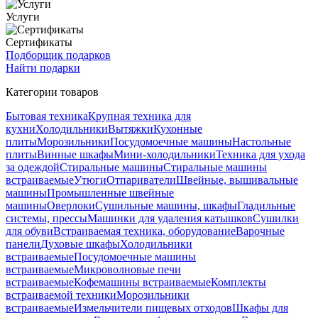
Услуги
Сертификаты
Подборщик подарков
Найти подарки
Категории товаров
Бытовая техника
Крупная техника для
кухни
Холодильники
Вытяжки
Кухонные
плиты
Морозильники
Посудомоечные машины
Настольные
плиты
Винные шкафы
Мини-холодильники
Техника для ухода
за одеждой
Стиральные машины
Стиральные машины
встраиваемые
Утюги
Отпариватели
Швейные, вышивальные
машины
Промышленные швейные
машины
Оверлоки
Сушильные машины, шкафы
Гладильные
системы, прессы
Машинки для удаления катышков
Сушилки
для обуви
Встраиваемая техника, оборудование
Варочные
панели
Духовые шкафы
Холодильники
встраиваемые
Посудомоечные машины
встраиваемые
Микроволновые печи
встраиваемые
Кофемашины встраиваемые
Комплекты
встраиваемой техники
Морозильники
встраиваемые
Измельчители пищевых отходов
Шкафы для