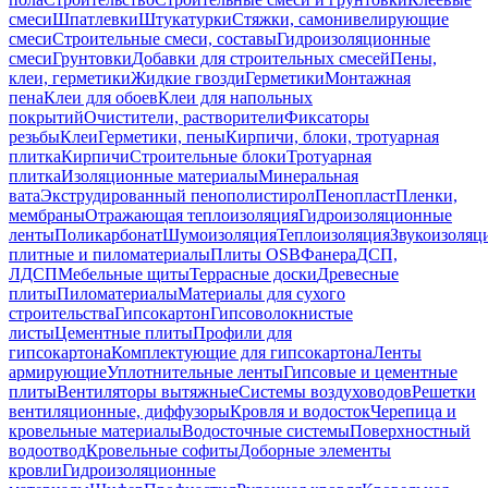
смеси
Шпатлевки
Штукатурки
Стяжки, самонивелирующие
смеси
Строительные смеси, составы
Гидроизоляционные
смеси
Грунтовки
Добавки для строительных смесей
Пены,
клеи, герметики
Жидкие гвозди
Герметики
Монтажная
пена
Клеи для обоев
Клеи для напольных
покрытий
Очистители, растворители
Фиксаторы
резьбы
Клеи
Герметики, пены
Кирпичи, блоки, тротуарная
плитка
Кирпичи
Строительные блоки
Тротуарная
плитка
Изоляционные материалы
Минеральная
вата
Экструдированный пенополистирол
Пенопласт
Пленки,
мембраны
Отражающая теплоизоляция
Гидроизоляционные
ленты
Поликарбонат
Шумоизоляция
Теплоизоляция
Звукоизоляц
плитные и пиломатериалы
Плиты OSB
Фанера
ДСП,
ЛДСП
Мебельные щиты
Террасные доски
Древесные
плиты
Пиломатериалы
Материалы для сухого
строительства
Гипсокартон
Гипсоволокнистые
листы
Цементные плиты
Профили для
гипсокартона
Комплектующие для гипсокартона
Ленты
армирующие
Уплотнительные ленты
Гипсовые и цементные
плиты
Вентиляторы вытяжные
Системы воздуховодов
Решетки
вентиляционные, диффузоры
Кровля и водосток
Черепица и
кровельные материалы
Водосточные системы
Поверхностный
водоотвод
Кровельные софиты
Доборные элементы
кровли
Гидроизоляционные