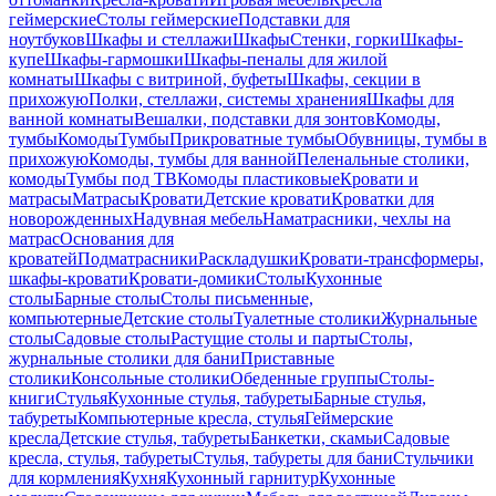
геймерские
Столы геймерские
Подставки для
ноутбуков
Шкафы и стеллажи
Шкафы
Стенки, горки
Шкафы-
купе
Шкафы-гармошки
Шкафы-пеналы для жилой
комнаты
Шкафы с витриной, буфеты
Шкафы, секции в
прихожую
Полки, стеллажи, системы хранения
Шкафы для
ванной комнаты
Вешалки, подставки для зонтов
Комоды,
тумбы
Комоды
Тумбы
Прикроватные тумбы
Обувницы, тумбы в
прихожую
Комоды, тумбы для ванной
Пеленальные столики,
комоды
Тумбы под ТВ
Комоды пластиковые
Кровати и
матрасы
Матрасы
Кровати
Детские кровати
Кроватки для
новорожденных
Надувная мебель
Наматрасники, чехлы на
матрас
Основания для
кроватей
Подматрасники
Раскладушки
Кровати-трансформеры,
шкафы-кровати
Кровати-домики
Столы
Кухонные
столы
Барные столы
Столы письменные,
компьютерные
Детские столы
Туалетные столики
Журнальные
столы
Садовые столы
Растущие столы и парты
Столы,
журнальные столики для бани
Приставные
столики
Консольные столики
Обеденные группы
Столы-
книги
Стулья
Кухонные стулья, табуреты
Барные стулья,
табуреты
Компьютерные кресла, стулья
Геймерские
кресла
Детские стулья, табуреты
Банкетки, скамьи
Садовые
кресла, стулья, табуреты
Стулья, табуреты для бани
Стульчики
для кормления
Кухня
Кухонный гарнитур
Кухонные