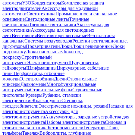
автоматы
УЗО
Конденсаторы
Комплексная защита
электродвигателей
Аксессуары для модульной
автоматики
Светотехника
Промышленное и сигнальное
освещение
Светодиодные ленты
Точечные
светильники
Трековые светильники
Аксессуары для
светотехники
Аксессуары для светодиодных
лент
Вентиляция
Вентиляторы вытяжные
Вентиляторы
канальные
Системы воздуховодов
Решетки вентиляционные,
диффузоры
Проветриватели
Люки
Люки ревизионные
Люки
под плитку
Люки напольные
Люки под
покраску
Строительный
инструмент
Электроинструмент
Шуруповерты,
гайковерты
Шлифмашины
Циркулярные, сабельные
пилы
Перфораторы, отбойные
молотки
Электролобзики
Дрели
Строительные
миксеры
Дальномеры
Многофункциональные
инструменты
Строительные фены
Строительные
пистолеты
Фрезеры
Рубанки, стамески
электрические
Краскопульты
Степлеры,
гвоздезабиватели
Электрические ножницы, резаки
Насадки для
электроинструмента
Аксессуары для
электроинструмента
Аккумуляторы, зарядные устройства для
электроинструмента
Наборы электроинструмента
Силовая и
строительная техника
Бетоносмесители
Генераторы
Тали,
тельферы
Такелаж
Виброплиты, глубинные