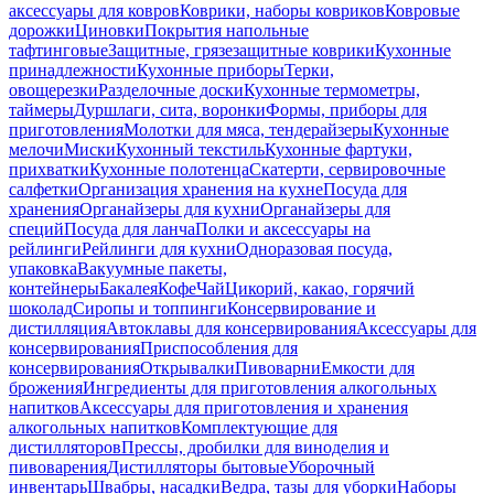
аксессуары для ковров
Коврики, наборы ковриков
Ковровые
дорожки
Циновки
Покрытия напольные
тафтинговые
Защитные, грязезащитные коврики
Кухонные
принадлежности
Кухонные приборы
Терки,
овощерезки
Разделочные доски
Кухонные термометры,
таймеры
Дуршлаги, сита, воронки
Формы, приборы для
приготовления
Молотки для мяса, тендерайзеры
Кухонные
мелочи
Миски
Кухонный текстиль
Кухонные фартуки,
прихватки
Кухонные полотенца
Скатерти, сервировочные
салфетки
Организация хранения на кухне
Посуда для
хранения
Органайзеры для кухни
Органайзеры для
специй
Посуда для ланча
Полки и аксессуары на
рейлинги
Рейлинги для кухни
Одноразовая посуда,
упаковка
Вакуумные пакеты,
контейнеры
Бакалея
Кофе
Чай
Цикорий, какао, горячий
шоколад
Сиропы и топпинги
Консервирование и
дистилляция
Автоклавы для консервирования
Аксессуары для
консервирования
Приспособления для
консервирования
Открывалки
Пивоварни
Емкости для
брожения
Ингредиенты для приготовления алкогольных
напитков
Аксессуары для приготовления и хранения
алкогольных напитков
Комплектующие для
дистилляторов
Прессы, дробилки для виноделия и
пивоварения
Дистилляторы бытовые
Уборочный
инвентарь
Швабры, насадки
Ведра, тазы для уборки
Наборы