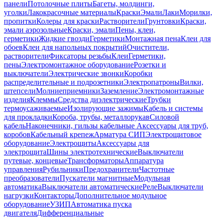
панели
Потолочные плиты
Багеты, молдинги,
уголки
Лакокрасочные материалы
Краски
Эмали
Лаки
Морилки,
пропитки
Колеры для краски
Растворители
Грунтовки
Краски,
эмали аэрозольные
Краски, эмали
Пены, клеи,
герметики
Жидкие гвозди
Герметики
Монтажная пена
Клеи для
обоев
Клеи для напольных покрытий
Очистители,
растворители
Фиксаторы резьбы
Клеи
Герметики,
пены
Электромонтажное оборудование
Розетки и
выключатели
Электрические звонки
Коробки
распределительные и подрозетники
Электропатроны
Вилки,
штепсели
Молниеприемники
Заземление
Электромонтажные
изделия
Клеммы
Средства диэлектрические
Трубки
термоусаживаемые
Изолирующие зажимы
Кабель и системы
для прокладки
Короба, трубы, металлорукав
Силовой
кабель
Наконечники, гильзы кабельные
Аксессуары для труб,
коробов
Кабельный крепеж
Арматура СИП
Электрощитовое
оборудование
Электрощиты
Аксессуары для
электрощита
Шины электротехнические
Выключатели
путевые, концевые
Трансформаторы
Аппаратура
управления
Рубильники
Предохранители
Частотные
преобразователи
Пускатели магнитные
Модульная
автоматика
Выключатели автоматические
Реле
Выключатели
нагрузки
Контакторы
Дополнительное модульное
оборудование
УЗИП
Автоматика пуска
двигателя
Дифференциальные