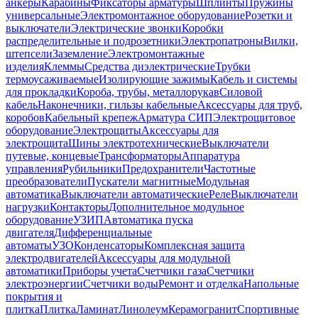
анкеры
Карабины
Фиксаторы арматуры
Шплинты
Пружины
универсальные
Электромонтажное оборудование
Розетки и
выключатели
Электрические звонки
Коробки
распределительные и подрозетники
Электропатроны
Вилки,
штепсели
Заземление
Электромонтажные
изделия
Клеммы
Средства диэлектрические
Трубки
термоусаживаемые
Изолирующие зажимы
Кабель и системы
для прокладки
Короба, трубы, металлорукав
Силовой
кабель
Наконечники, гильзы кабельные
Аксессуары для труб,
коробов
Кабельный крепеж
Арматура СИП
Электрощитовое
оборудование
Электрощиты
Аксессуары для
электрощита
Шины электротехнические
Выключатели
путевые, концевые
Трансформаторы
Аппаратура
управления
Рубильники
Предохранители
Частотные
преобразователи
Пускатели магнитные
Модульная
автоматика
Выключатели автоматические
Реле
Выключатели
нагрузки
Контакторы
Дополнительное модульное
оборудование
УЗИП
Автоматика пуска
двигателя
Дифференциальные
автоматы
УЗО
Конденсаторы
Комплексная защита
электродвигателей
Аксессуары для модульной
автоматики
Приборы учета
Счетчики газа
Счетчики
электроэнергии
Счетчики воды
Ремонт и отделка
Напольные
покрытия и
плитка
Плитка
Ламинат
Линолеум
Керамогранит
Спортивные