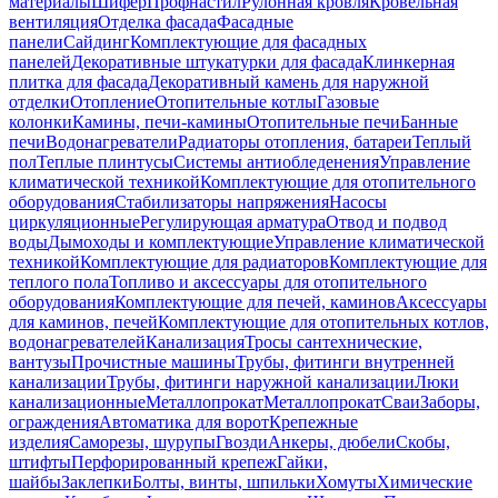
материалы
Шифер
Профнастил
Рулонная кровля
Кровельная
вентиляция
Отделка фасада
Фасадные
панели
Сайдинг
Комплектующие для фасадных
панелей
Декоративные штукатурки для фасада
Клинкерная
плитка для фасада
Декоративный камень для наружной
отделки
Отопление
Отопительные котлы
Газовые
колонки
Камины, печи-камины
Отопительные печи
Банные
печи
Водонагреватели
Радиаторы отопления, батареи
Теплый
пол
Теплые плинтусы
Системы антиобледенения
Управление
климатической техникой
Комплектующие для отопительного
оборудования
Стабилизаторы напряжения
Насосы
циркуляционные
Регулирующая арматура
Отвод и подвод
воды
Дымоходы и комплектующие
Управление климатической
техникой
Комплектующие для радиаторов
Комплектующие для
теплого пола
Топливо и аксессуары для отопительного
оборудования
Комплектующие для печей, каминов
Аксессуары
для каминов, печей
Комплектующие для отопительных котлов,
водонагревателей
Канализация
Тросы сантехнические,
вантузы
Прочистные машины
Трубы, фитинги внутренней
канализации
Трубы, фитинги наружной канализации
Люки
канализационные
Металлопрокат
Металлопрокат
Сваи
Заборы,
ограждения
Автоматика для ворот
Крепежные
изделия
Саморезы, шурупы
Гвозди
Анкеры, дюбели
Скобы,
штифты
Перфорированный крепеж
Гайки,
шайбы
Заклепки
Болты, винты, шпильки
Хомуты
Химические