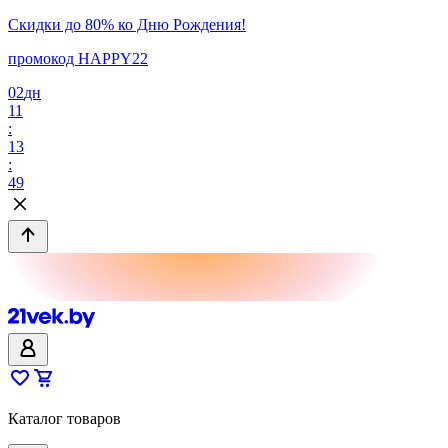
Скидки до 80% ко Дню Рождения!
промокод HAPPY22
02
дн
11
:
13
:
49
Каталог товаров