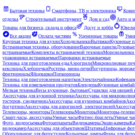
Бытовая техника
Смартфоны, ТВ и электроника
Комп
отделка
Строительный инструмент
Дом и сад
Авто и 
Товары для бизнеса, склада и офиса
Досуг и хобби
Ювели
Все акции
Оплата частями
Уцененные товары
Умны
Крупная техника для кухни
Холодильники
Вытяжки
Кухонные 
Встраиваемая техника, оборудование
Варочные панели
Духовые
встраиваемые
Комплекты встраиваемой техники
Морозильники 
упаковщики встраиваемые
Пароварки встраиваемые
Техника для приготовления еды
Аэрогрили
Микроволновые пе
кексницы
Хлебопечки
Ростеры, мини-печи
Йогуртницы, морож
фритюрницы
Яйцеварки
Попкорницы
Техника для приготовления напитков
Электрочайники
Кофевар
Техника для измельчения продуктов
Блендеры
Кухонные комбай
Мелкая техника
Весы кухонные, бытовые
Сушилки для овощей 
Аксессуары для кухонной техники
Аксессуары для микроволно
тостеров, сэндвичниц
Аксессуары для кухонных комбайнов
Акс
йогуртниц
Аксессуары для аэрогрилей, электрогрилей
Аксессуа
Телевизоры, мониторы
Телевизоры
Мониторы
Мониторы-телеви
Смарт-часы, аксессуары
Умные часы
Фитнес-браслеты
Умные ча
Фото, видеосъемка
Фотоаппараты
Видеокамеры
Экшн-камеры
Ка
видеокамер
Аксессуары для объективов
Штативы
Цифровые фот
Оборудование для фотостудии
Кольцевые лампы
Фоны для фото