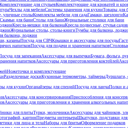
Комплектующие для стульев
Комплектующие для кроватей и кро
итура
Чехлы для мебели
Системы хранения для кухни
Товары для 
, уличные столы
Комплекты мебели для сада
Гамаки, шезлонги
Ка
Скамьи для бани
Столы для бани
Журнальные столики для бани
лоджии
Кресла-мешки для балкона
Кресла подвесные, стулья садо
оджии
Журнальные столы, столы-книги
Тумбы для балкона, лодж
я балкона, лоджии
ши, казаны
Посуда для СВЧ
Крышки и аксессуары для посуды
Гаст
орячих напитков
Посуда для подачи и хранения напитков
Столовы
Посуда для запекания
Аксессуары для выпечки
Бумага, фольга, р
хранения напитков
Аксессуары для приготовления коктейлей
Аксе
ожей
Ножеточки и комплектующие
ки
Разделочные доски
Кухонные термометры, таймеры
Дуршлаги, 
ры для кухни
Органайзеры для специй
Посуда для ланча
Полки и 
ия
Аксессуары для консервирования
Приспособления для консер
ков
Аксессуары для приготовления и хранения алкогольных напи
йники для плиты
Турки, молочники
Аксессуары для чайников, э
отографий, картин
Предметы интерьера
Шкатулки, подставки дл
етики для лица и тела
Наборы для бритья
Оформление подарков
льтры для воды
Фильтры-кувшины
Картриджи, комплектующие д