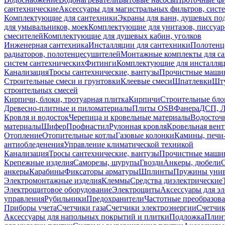
сантехнические
Аксессуары для магистральных фильтров, сист
Комплектующие для сантехники
Экраны для ванн, душевых по
для умывальников, моек
Комплектующие для унитазов, писсуар
смесителей
Комплектующие для душевых кабин, уголков
Инженерная сантехника
Инсталляции для сантехники
Полотенц
радиаторов, полотенцесушителей
Монтажные комплекты для с
систем сантехнических
Фитинги
Комплектующие для инсталля
Канализация
Тросы сантехнические, вантузы
Прочистные маши
Строительные смеси и грунтовки
Клеевые смеси
Шпатлевки
Шту
строительных смесей
Кирпичи, блоки, тротуарная плитка
Кирпичи
Строительные бло
Древесно-плитные и пиломатериалы
Плиты OSB
Фанера
ДСП, 
Кровля и водосток
Черепица и кровельные материалы
Водосточ
материалы
Шифер
Профнастил
Рулонная кровля
Кровельная вен
Отопление
Отопительные котлы
Газовые колонки
Камины, печи
антиобледенения
Управление климатической техникой
Канализация
Тросы сантехнические, вантузы
Прочистные маши
Крепежные изделия
Саморезы, шурупы
Гвозди
Анкеры, дюбели
анкеры
Карабины
Фиксаторы арматуры
Шплинты
Пружины унив
Электромонтажные изделия
Клеммы
Средства диэлектрические
Электрощитовое оборудование
Электрощиты
Аксессуары для э
управления
Рубильники
Предохранители
Частотные преобразов
Приборы учета
Счетчики газа
Счетчики электроэнергии
Счетчи
Аксессуары для напольных покрытий и плитки
Подложка
Плинт