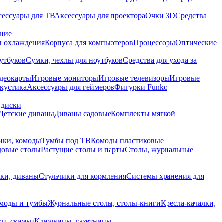
сессуары для ТВ
Аксессуары для проектора
Очки 3D
Средства
ание
 охлаждения
Корпуса для компьютеров
Процессоры
Оптические
утбуков
Сумки, чехлы для ноутбуков
Средства для ухода за
деокарты
Игровые мониторы
Игровые телевизоры
Игровые
акустика
Аксессуары для геймеров
Фигурки Funko
 диски
Детские диваны
Диваны садовые
Комплекты мягкой
ики, комоды
Тумбы под ТВ
Комоды пластиковые
довые столы
Растущие столы и парты
Столы, журнальные
ки, диваны
Стульчики для кормления
Системы хранения для
моды и тумбы
Журнальные столы, столы-книги
Кресла-качалки,
ки, скамьи
Ключницы, газетницы