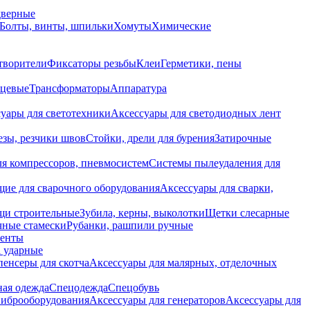
дверные
Болты, винты, шпильки
Хомуты
Химические
творители
Фиксаторы резьбы
Клеи
Герметики, пены
нцевые
Трансформаторы
Аппаратура
уары для светотехники
Аксессуары для светодиодных лент
езы, резчики швов
Стойки, дрели для бурения
Затирочные
ля компрессоров, пневмосистем
Системы пылеудаления для
ие для сварочного оборудования
Аксессуары для сварки,
щи строительные
Зубила, керны, выколотки
Щетки слесарные
чные стамески
Рубанки, рашпили ручные
енты
 ударные
енсеры для скотча
Аксессуары для малярных, отделочных
ная одежда
Спецодежда
Спецобувь
виброоборудования
Аксессуары для генераторов
Аксессуары для