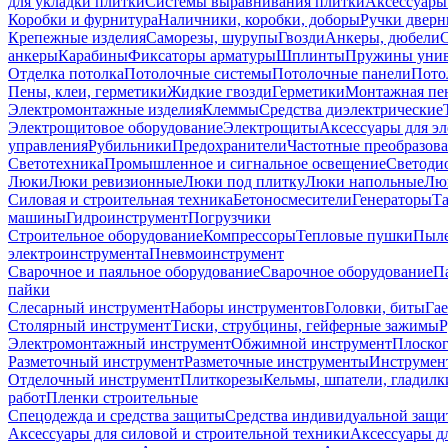
для укладки плитки
Системы выравнивания плитки
Аксессуары
Коробки и фурнитура
Наличники, коробки, доборы
Ручки дверн
Крепежные изделия
Саморезы, шурупы
Гвозди
Анкеры, дюбели
анкеры
Карабины
Фиксаторы арматуры
Шплинты
Пружины унив
Отделка потолка
Потолочные системы
Потолочные панели
Пото
Пены, клеи, герметики
Жидкие гвозди
Герметики
Монтажная пе
Электромонтажные изделия
Клеммы
Средства диэлектрические
Электрощитовое оборудование
Электрощиты
Аксессуары для э
управления
Рубильники
Предохранители
Частотные преобразов
Светотехника
Промышленное и сигнальное освещение
Светоди
Люки
Люки ревизионные
Люки под плитку
Люки напольные
Люк
Силовая и строительная техника
Бетоносмесители
Генераторы
Та
машины
Гидроинструмент
Погрузчики
Строительное оборудование
Компрессоры
Тепловые пушки
Пыле
электроинструмента
Пневмоинструмент
Сварочное и паяльное оборудование
Сварочное оборудование
П
пайки
Слесарный инструмент
Наборы инструментов
Головки, биты
Га
Столярный инструмент
Тиски, струбцины, гейферные зажимы
Р
Электромонтажный инструмент
Обжимной инструмент
Плоског
Разметочный инструмент
Разметочные инструменты
Инструмент
Отделочный инструмент
Плиткорезы
Кельмы, шпатели, гладилк
работ
Пленки строительные
Спецодежда и средства защиты
Средства индивидуальной защ
Аксессуары для силовой и строительной техники
Аксессуары дл