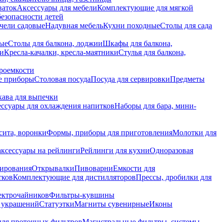
ваток
Аксессуары для мебели
Комплектующие для мягкой
безопасности детей
чели садовые
Надувная мебель
Кухни походные
Столы для сада
вые
Столы для балкона, лоджии
Шкафы для балкона,
ии
Кресла-качалки, кресла-маятники
Стулья для балкона,
роемкости
е приборы
Столовая посуда
Посуда для сервировки
Предметы
укава для выпечки
ссуары для охлаждения напитков
Наборы для бара, мини-
сита, воронки
Формы, приборы для приготовления
Молотки для
аксессуары на рейлинги
Рейлинги для кухни
Одноразовая
вирования
Открывалки
Пивоварни
Емкости для
тков
Комплектующие для дистилляторов
Прессы, дробилки для
лектрочайников
Фильтры-кувшины
я украшений
Статуэтки
Магниты сувенирные
Иконы
ля проточных фильтров
Магистральные фильтры, системы