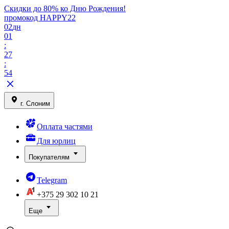
Скидки до 80% ко Дню Рождения!
промокод HAPPY22
02
дн
01
:
27
:
54
г. Слоним
Оплата частями
Для юрлиц
Покупателям
Telegram
+375 29
302 10 21
Еще