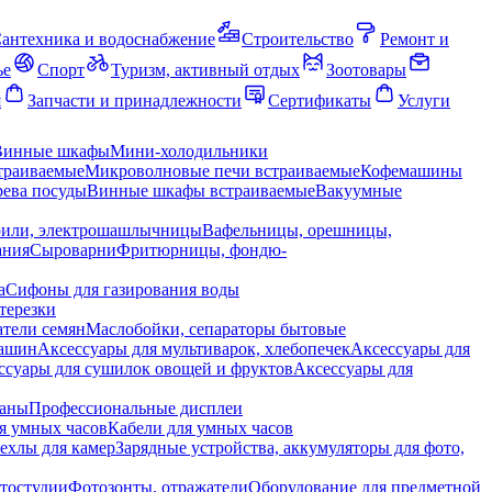
антехника и водоснабжение
Строительство
Ремонт и
ье
Спорт
Туризм, активный отдых
Зоотовары
я
Запчасти и принадлежности
Сертификаты
Услуги
Винные шкафы
Мини-холодильники
траиваемые
Микроволновые печи встраиваемые
Кофемашины
ева посуды
Винные шкафы встраиваемые
Вакуумные
рили, электрошашлычницы
Вафельницы, орешницы,
ания
Сыроварни
Фритюрницы, фондю-
а
Сифоны для газирования воды
терезки
тели семян
Маслобойки, сепараторы бытовые
машин
Аксессуары для мультиварок, хлебопечек
Аксессуары для
ссуары для сушилок овощей и фруктов
Аксессуары для
раны
Профессиональные дисплеи
я умных часов
Кабели для умных часов
ехлы для камер
Зарядные устройства, аккумуляторы для фото,
тостудии
Фотозонты, отражатели
Оборудование для предметной