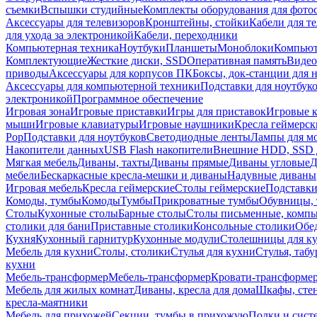
съемки
Вспышки студийные
Комплекты оборудования для фото
Аксессуары для телевизоров
Кронштейны, стойки
Кабели для т
для ухода за электроникой
Кабели, переходники
Компьютерная техника
Ноутбуки
Планшеты
Моноблоки
Компью
Комплектующие
Жесткие диски, SSD
Оперативная память
Видео
приводы
Аксессуары для корпусов ПК
Боксы, док-станции для 
Аксессуары для компьютерной техники
Подставки для ноутбук
электроникой
Программное обеспечение
Игровая зона
Игровые приставки
Игры для приставок
Игровые 
мыши
Игровые клавиатуры
Игровые наушники
Кресла геймерск
Pop
Подставки для ноутбуков
Светодиодные ленты
Лампы для м
Накопители данных
USB Flash накопители
Внешние HDD, SSD 
Мягкая мебель
Диваны, тахты
Диваны прямые
Диваны угловые
Д
мебели
Бескаркасные кресла-мешки и диваны
Надувные диваны
Игровая мебель
Кресла геймерские
Столы геймерские
Подставки
Комоды, тумбы
Комоды
Тумбы
Прикроватные тумбы
Обувницы, 
Столы
Кухонные столы
Барные столы
Столы письменные, комп
столики для бани
Приставные столики
Консольные столики
Обе
Кухня
Кухонный гарнитур
Кухонные модули
Столешницы для к
Мебель для кухни
Столы, столики
Стулья для кухни
Стулья, таб
кухни
Мебель-трансформер
Мебель-трансформер
Кровати-трансформе
Мебель для жилых комнат
Диваны, кресла для дома
Шкафы, стен
кресла-маятники
Мебель для прихожей
Секции, тумбы в прихожую
Полки и сист