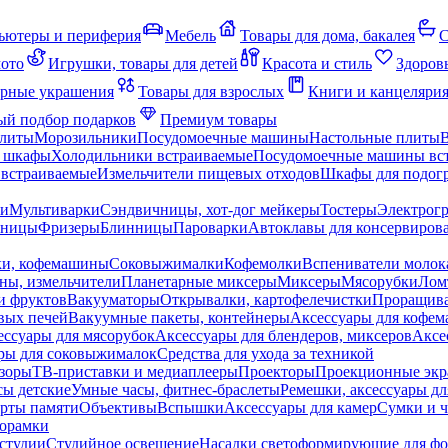
ьютеры и периферия
Мебель
Товары для дома, бакалея
С
мото
Игрушки, товары для детей
Красота и стиль
Здоров
рные украшения
Товары для взрослых
Книги и канцеляри
й подбор подарков
Премиум товары
плиты
Морозильники
Посудомоечные машины
Настольные плиты
 шкафы
Холодильники встраиваемые
Посудомоечные машины вс
встраиваемые
Измельчители пищевых отходов
Шкафы для подогр
чи
Мультиварки
Сэндвичницы, хот-дог мейкеры
Тостеры
Электрог
еницы
Фризеры
Блинницы
Пароварки
Автоклавы для консервиров
ки, кофемашины
Соковыжималки
Кофемолки
Вспениватели молок
ны, измельчители
Планетарные миксеры
Миксеры
Мясорубки
Лом
и фруктов
Вакууматоры
Открывалки, картофелечистки
Проращива
вых печей
Вакуумные пакеты, контейнеры
Аксессуары для кофе
ессуары для мясорубок
Аксессуары для блендеров, миксеров
Аксе
ры для соковыжималок
Средства для ухода за техникой
зоры
ТВ-приставки и медиаплееры
Проекторы
Проекционные эк
сы детские
Умные часы, фитнес-браслеты
Ремешки, аксессуары дл
рты памяти
Объективы
Вспышки
Аксессуары для камер
Сумки и ч
орамки
студии
Студийное освещение
Насадки светоформирующие для фо