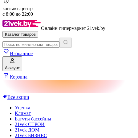
контакт-центр
с
8:00
до
22:00
Онлайн-гипермаркет 21vek.by
Каталог товаров
Избранное
Аккаунт
Корзина
Все акции
Уценка
Климат
Батуты бассейны
21vek СТРОЙ
21vek ДОМ
21vek БИЗНЕС