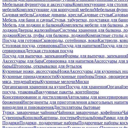
Мебельная фурнитура и аксессуары
Комплектующие для столов
мебели
Комплектующие для корпусной мебели
Мебельная фурн
Садовая мебель
Садовые диваны, кресла
Садовые стулья
Садовые
Мебель для бани и сауны
Стулья, табуретки, подставки для бани
Мебель для лоджии и балкона
Комплекты мебели для балкона, 
лоджии
Дверцы жалюзийные
Системы хранения для балкона, л
лоджии
Кресла, пуфы для балкона, лоджии
Компактные столы дл
Посуда для готовки
Сковороды, сотейники, воки
Кастрюли, ков
Столовая посуда, сервировка
Посуда для напитков
Посуда для г
сервировки
Детская столовая посуда
Посуда для выпечки, запекания
Формы для выпечки, запекания
Аксессуары для бара
Сервировка для напитков
Аксессуары для 
бары
Штопоры, открывалки для бутылок
Кухонные ножи, аксессуары
Ножи
Аксессуары для кухонных н
Кухонные принадлежности
Кухонные приборы
Терки, овощерез
мяса, тендерайзеры
Кухонные мелочи
Миски
Организация хранения на кухне
Посуда для хранения
Органайзе
посуда, упаковка
Вакуумные пакеты, контейнеры
Консервирование и дистилляция
Автоклавы для консервирован
брожения
Ингредиенты для приготовления алкогольных напит
виноделия и пивоварения
Дистилляторы бытовые
Турки, заварочные чайники
Чайники заварочные, кофейники
Ча
Сувениры
Копилки
Картины, постеры
Фотоальбомы
Рамки для ф
Подарки
Подарки, подарочные наборы
Подарочные наборы косм
Водоснабжение
Водонагреватели
Бытовые насосы
Проточные фи