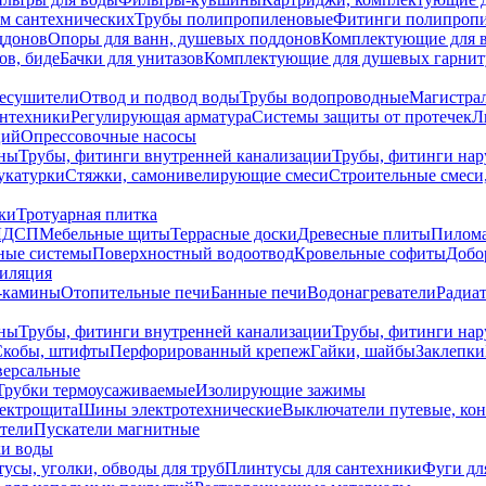
ем сантехнических
Трубы полипропиленовые
Фитинги полипроп
ддонов
Опоры для ванн, душевых поддонов
Комплектующие для 
ов, биде
Бачки для унитазов
Комплектующие для душевых гарнит
есушители
Отвод и подвод воды
Трубы водопроводные
Магистрал
антехники
Регулирующая арматура
Системы защиты от протечек
Л
ций
Опрессовочные насосы
ны
Трубы, фитинги внутренней канализации
Трубы, фитинги на
катурки
Стяжки, самонивелирующие смеси
Строительные смеси,
ки
Тротуарная плитка
ЛДСП
Мебельные щиты
Террасные доски
Древесные плиты
Пилом
ные системы
Поверхностный водоотвод
Кровельные софиты
Добо
тиляция
-камины
Отопительные печи
Банные печи
Водонагреватели
Радиат
ны
Трубы, фитинги внутренней канализации
Трубы, фитинги на
Скобы, штифты
Перфорированный крепеж
Гайки, шайбы
Заклепки
ерсальные
Трубки термоусаживаемые
Изолирующие зажимы
лектрощита
Шины электротехнические
Выключатели путевые, ко
атели
Пускатели магнитные
ки воды
усы, уголки, обводы для труб
Плинтусы для сантехники
Фуги дл