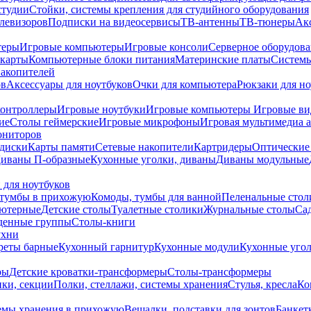
студии
Стойки, системы крепления для студийного оборудования
елевизоров
Подписки на видеосервисы
ТВ-антенны
ТВ-тюнеры
Ак
теры
Игровые компьютеры
Игровые консоли
Серверное оборудов
карты
Компьютерные блоки питания
Материнские платы
Системы
накопителей
ов
Аксессуары для ноутбуков
Очки для компьютера
Рюкзаки для но
контроллеры
Игровые ноутбуки
Игровые компьютеры
Игровые ви
ие
Столы геймерские
Игровые микрофоны
Игровая мультимедиа 
ониторов
диски
Карты памяти
Сетевые накопители
Картридеры
Оптические
иваны П-образные
Кухонные уголки, диваны
Диваны модульные
 для ноутбуков
тумбы в прихожую
Комоды, тумбы для ванной
Пеленальные стол
ьютерные
Детские столы
Туалетные столики
Журнальные столы
Са
денные группы
Столы-книги
ухни
уреты барные
Кухонный гарнитур
Кухонные модули
Кухонные угол
ры
Детские кроватки-трансформеры
Столы-трансформеры
ки, секции
Полки, стеллажи, системы хранения
Стулья, кресла
Ко
емы хранения в прихожую
Вешалки, подставки для зонтов
Банкет