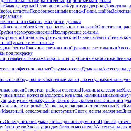
 для напольных покрытий
Реставрационные материалы
ые
Замки дверные
Петли дверные
Фурнитура дверная
Доводчики 
Скобы, штифты
Перфорированный крепеж
Гайки, шайбы
Заклепки
ерсальные
лочные плиты
Багеты, молдинги, уголки
на
Клеи для обоев
Клеи для напольных покрытий
Очистители, рас
Трубки термоусаживаемые
Изолирующие зажимы
лектрощита
Шины электротехнические
Выключатели путевые, ко
атели
Пускатели магнитные
одные ленты
Точечные светильники
Трековые светильники
Аксесс
и под покраску
ли, тельферы
Такелаж
Виброплиты, глубинные вибраторы
Бензор
сосы профессиональные
Стружкоотсосы
Домкраты
Аксессуары д
аяльное оборудование
Сварочные маски, аксессуары
Комплектующ
ечные ключи
Отвертки, наборы отверток
Ножницы слесарные
Кле
учные пилы, ножовки
Молотки, кувалды, киянки
Напильники
Ру
убцы, круглогубцы
Кусачки, болторезы, кабелерезы
Специнструм
ы для нарезки резьбы
Маркеры, карандаши строительные
Клейма
и
Малярный, отделочный инструмент
Скотч, ленты малярные
Дисп
иты
Огнетушители
Сумки, пояса для инструментов
Производствен
я бензорезов
Аксессуары для бетоносмесителей
Аксессуары для 