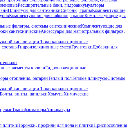
иленовые
Расширительные баки, гидроаккумуляторы
ванн
Плинтусы для сантехники
Сифоны, трапы
Комплектующие
уров
Комплектующие для сифонов, трапов
Комплектующие для
ьные фильтры, системы сантехнические
Комплектующие для
юки сантехнические
Аксессуары для магистральных фильтров,
ружной канализации
Люки канализационные
 составы
Гидроизоляционные смеси
Грунтовки
Добавки для
атериалы
рные элементы кровли
Гидроизоляционные
оры отопления, батареи
Теплый пол
Теплые плинтусы
Системы
ружной канализации
Люки канализационные
Болты, винты, шпильки
Хомуты
Химические
нцевые
Трансформаторы
Аппаратура
я плитки
Порожки, профили для пола и плитки
Приспособления