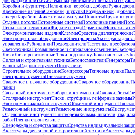
для укладки плитки
Системы выравнивания плитки
Аксессуары
Коробки и фурнитура
Наличники, коробки, доборы
Ручки дверн
Крепежные изделия
Саморезы, шурупы
Гвозди
Анкеры, дюбели
анкеры
Карабины
Фиксаторы арматуры
Шплинты
Пружины унив
Отделка потолка
Потолочные системы
Потолочные панели
Пото
Пены, клеи, герметики
Жидкие гвозди
Герметики
Монтажная пе
Электромонтажные изделия
Клеммы
Средства диэлектрические
Электрощитовое оборудование
Электрощиты
Аксессуары для э
управления
Рубильники
Предохранители
Частотные преобразов
Светотехника
Промышленное и сигнальное освещение
Светоди
Люки
Люки ревизионные
Люки под плитку
Люки напольные
Люк
Силовая и строительная техника
Бетоносмесители
Генераторы
Та
машины
Гидроинструмент
Погрузчики
Строительное оборудование
Компрессоры
Тепловые пушки
Пыле
электроинструмента
Пневмоинструмент
Сварочное и паяльное оборудование
Сварочное оборудование
П
пайки
Слесарный инструмент
Наборы инструментов
Головки, биты
Га
Столярный инструмент
Тиски, струбцины, гейферные зажимы
Р
Электромонтажный инструмент
Обжимной инструмент
Плоског
Разметочный инструмент
Разметочные инструменты
Инструмент
Отделочный инструмент
Плиткорезы
Кельмы, шпатели, гладилк
работ
Пленки строительные
Спецодежда и средства защиты
Средства индивидуальной защ
Аксессуары для силовой и строительной техники
Аксессуары дл