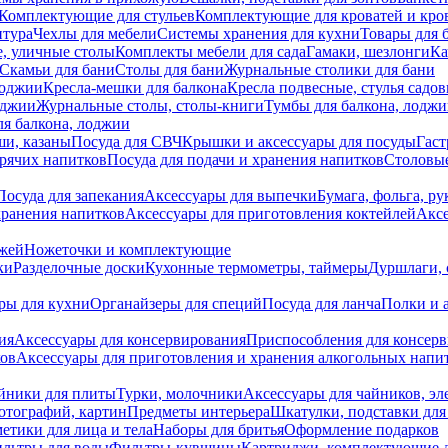
Комплектующие для стульев
Комплектующие для кроватей и кро
итура
Чехлы для мебели
Системы хранения для кухни
Товары для 
, уличные столы
Комплекты мебели для сада
Гамаки, шезлонги
Ка
Скамьи для бани
Столы для бани
Журнальные столики для бани
лоджии
Кресла-мешки для балкона
Кресла подвесные, стулья садо
оджии
Журнальные столы, столы-книги
Тумбы для балкона, лодж
я балкона, лоджии
ши, казаны
Посуда для СВЧ
Крышки и аксессуары для посуды
Гаст
орячих напитков
Посуда для подачи и хранения напитков
Столовы
Посуда для запекания
Аксессуары для выпечки
Бумага, фольга, р
хранения напитков
Аксессуары для приготовления коктейлей
Аксе
ожей
Ножеточки и комплектующие
ки
Разделочные доски
Кухонные термометры, таймеры
Дуршлаги, 
ры для кухни
Органайзеры для специй
Посуда для ланча
Полки и 
ия
Аксессуары для консервирования
Приспособления для консер
ков
Аксессуары для приготовления и хранения алкогольных напи
йники для плиты
Турки, молочники
Аксессуары для чайников, э
отографий, картин
Предметы интерьера
Шкатулки, подставки дл
етики для лица и тела
Наборы для бритья
Оформление подарков
льтры для воды
Фильтры-кувшины
Картриджи, комплектующие д