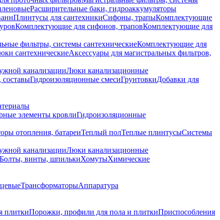
иленовые
Расширительные баки, гидроаккумуляторы
ванн
Плинтусы для сантехники
Сифоны, трапы
Комплектующие
уров
Комплектующие для сифонов, трапов
Комплектующие для
ьные фильтры, системы сантехнические
Комплектующие для
юки сантехнические
Аксессуары для магистральных фильтров,
ружной канализации
Люки канализационные
 составы
Гидроизоляционные смеси
Грунтовки
Добавки для
атериалы
рные элементы кровли
Гидроизоляционные
оры отопления, батареи
Теплый пол
Теплые плинтусы
Системы
ружной канализации
Люки канализационные
Болты, винты, шпильки
Хомуты
Химические
нцевые
Трансформаторы
Аппаратура
я плитки
Порожки, профили для пола и плитки
Приспособления