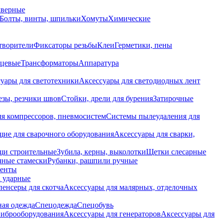
дверные
Болты, винты, шпильки
Хомуты
Химические
творители
Фиксаторы резьбы
Клеи
Герметики, пены
нцевые
Трансформаторы
Аппаратура
уары для светотехники
Аксессуары для светодиодных лент
езы, резчики швов
Стойки, дрели для бурения
Затирочные
ля компрессоров, пневмосистем
Системы пылеудаления для
ие для сварочного оборудования
Аксессуары для сварки,
щи строительные
Зубила, керны, выколотки
Щетки слесарные
чные стамески
Рубанки, рашпили ручные
енты
 ударные
енсеры для скотча
Аксессуары для малярных, отделочных
ная одежда
Спецодежда
Спецобувь
виброоборудования
Аксессуары для генераторов
Аксессуары для