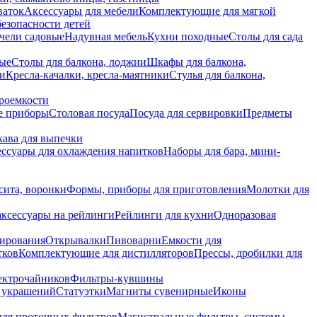
ваток
Аксессуары для мебели
Комплектующие для мягкой
безопасности детей
чели садовые
Надувная мебель
Кухни походные
Столы для сада
вые
Столы для балкона, лоджии
Шкафы для балкона,
ии
Кресла-качалки, кресла-маятники
Стулья для балкона,
роемкости
е приборы
Столовая посуда
Посуда для сервировки
Предметы
укава для выпечки
ссуары для охлаждения напитков
Наборы для бара, мини-
сита, воронки
Формы, приборы для приготовления
Молотки для
аксессуары на рейлинги
Рейлинги для кухни
Одноразовая
вирования
Открывалки
Пивоварни
Емкости для
тков
Комплектующие для дистилляторов
Прессы, дробилки для
лектрочайников
Фильтры-кувшины
я украшений
Статуэтки
Магниты сувенирные
Иконы
ля проточных фильтров
Магистральные фильтры, системы