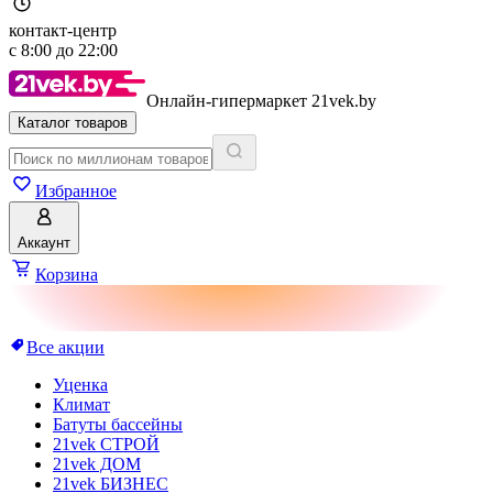
контакт-центр
с
8:00
до
22:00
Онлайн-гипермаркет 21vek.by
Каталог товаров
Избранное
Аккаунт
Корзина
Все акции
Уценка
Климат
Батуты бассейны
21vek СТРОЙ
21vek ДОМ
21vek БИЗНЕС