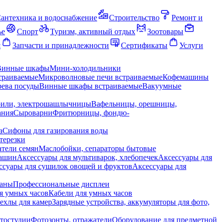
антехника и водоснабжение
Строительство
Ремонт и
ье
Спорт
Туризм, активный отдых
Зоотовары
я
Запчасти и принадлежности
Сертификаты
Услуги
Винные шкафы
Мини-холодильники
траиваемые
Микроволновые печи встраиваемые
Кофемашины
ева посуды
Винные шкафы встраиваемые
Вакуумные
рили, электрошашлычницы
Вафельницы, орешницы,
ания
Сыроварни
Фритюрницы, фондю-
а
Сифоны для газирования воды
терезки
тели семян
Маслобойки, сепараторы бытовые
машин
Аксессуары для мультиварок, хлебопечек
Аксессуары для
ссуары для сушилок овощей и фруктов
Аксессуары для
раны
Профессиональные дисплеи
я умных часов
Кабели для умных часов
ехлы для камер
Зарядные устройства, аккумуляторы для фото,
тостудии
Фотозонты, отражатели
Оборудование для предметной