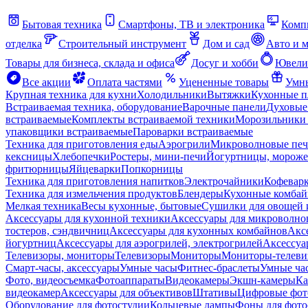
Бытовая техника
Смартфоны, ТВ и электроника
Комп
отделка
Строительный инструмент
Дом и сад
Авто и 
Товары для бизнеса, склада и офиса
Досуг и хобби
Ювели
Все акции
Оплата частями
Уцененные товары
Умны
Крупная техника для кухни
Холодильники
Вытяжки
Кухонные 
Встраиваемая техника, оборудование
Варочные панели
Духовые
встраиваемые
Комплекты встраиваемой техники
Морозильники 
упаковщики встраиваемые
Пароварки встраиваемые
Техника для приготовления еды
Аэрогрили
Микроволновые пе
кексницы
Хлебопечки
Ростеры, мини-печи
Йогуртницы, морож
фритюрницы
Яйцеварки
Попкорницы
Техника для приготовления напитков
Электрочайники
Кофевар
Техника для измельчения продуктов
Блендеры
Кухонные комбай
Мелкая техника
Весы кухонные, бытовые
Сушилки для овощей 
Аксессуары для кухонной техники
Аксессуары для микроволно
тостеров, сэндвичниц
Аксессуары для кухонных комбайнов
Акс
йогуртниц
Аксессуары для аэрогрилей, электрогрилей
Аксессуа
Телевизоры, мониторы
Телевизоры
Мониторы
Мониторы-телеви
Смарт-часы, аксессуары
Умные часы
Фитнес-браслеты
Умные ча
Фото, видеосъемка
Фотоаппараты
Видеокамеры
Экшн-камеры
Ка
видеокамер
Аксессуары для объективов
Штативы
Цифровые фот
Оборудование для фотостудии
Кольцевые лампы
Фоны для фото