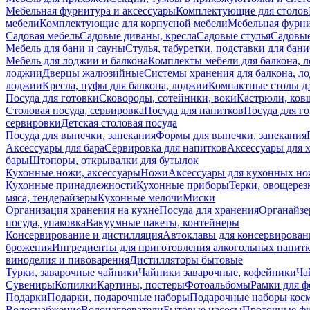
Мебельная фурнитура и аксессуары
Комплектующие для столов
мебели
Комплектующие для корпусной мебели
Мебельная фурн
Садовая мебель
Садовые диваны, кресла
Садовые стулья
Садовые
Мебель для бани и сауны
Стулья, табуретки, подставки для бани
Мебель для лоджии и балкона
Комплекты мебели для балкона, 
лоджии
Дверцы жалюзийные
Системы хранения для балкона, л
лоджии
Кресла, пуфы для балкона, лоджии
Компактные столы дл
Посуда для готовки
Сковороды, сотейники, воки
Кастрюли, ков
Столовая посуда, сервировка
Посуда для напитков
Посуда для г
сервировки
Детская столовая посуда
Посуда для выпечки, запекания
Формы для выпечки, запекания
Аксессуары для бара
Сервировка для напитков
Аксессуары для 
бары
Штопоры, открывалки для бутылок
Кухонные ножи, аксессуары
Ножи
Аксессуары для кухонных н
Кухонные принадлежности
Кухонные приборы
Терки, овощерез
мяса, тендерайзеры
Кухонные мелочи
Миски
Организация хранения на кухне
Посуда для хранения
Органайзе
посуда, упаковка
Вакуумные пакеты, контейнеры
Консервирование и дистилляция
Автоклавы для консервирован
брожения
Ингредиенты для приготовления алкогольных напит
виноделия и пивоварения
Дистилляторы бытовые
Турки, заварочные чайники
Чайники заварочные, кофейники
Ча
Сувениры
Копилки
Картины, постеры
Фотоальбомы
Рамки для ф
Подарки
Подарки, подарочные наборы
Подарочные наборы косм
Водоснабжение
Водонагреватели
Бытовые насосы
Проточные фи