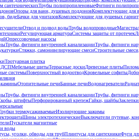
ем сантехнических
Трубы полипропиленовые
Фитинги полипроп
ддонов
Опоры для ванн, душевых поддонов
Комплектующие для 
ов, биде
Бачки для унитазов
Комплектующие для душевых гарнит
есушители
Отвод и подвод воды
Трубы водопроводные
Магистрал
антехники
Регулирующая арматура
Системы защиты от протечек
Л
ций
Опрессовочные насосы
ны
Трубы, фитинги внутренней канализации
Трубы, фитинги на
катурки
Стяжки, самонивелирующие смеси
Строительные смеси,
ки
Тротуарная плитка
ЛДСП
Мебельные щиты
Террасные доски
Древесные плиты
Пилом
ные системы
Поверхностный водоотвод
Кровельные софиты
Добо
тиляция
-камины
Отопительные печи
Банные печи
Водонагреватели
Радиат
ны
Трубы, фитинги внутренней канализации
Трубы, фитинги на
Скобы, штифты
Перфорированный крепеж
Гайки, шайбы
Заклепки
ерсальные
Трубки термоусаживаемые
Изолирующие зажимы
лектрощита
Шины электротехнические
Выключатели путевые, ко
атели
Пускатели магнитные
ки воды
усы, уголки, обводы для труб
Плинтусы для сантехники
Фуги дл