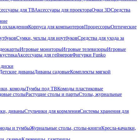
сессуары для ТВ
Аксессуары для проектора
Очки 3D
Средства
ание
 охлаждения
Корпуса для компьютеров
Процессоры
Оптические
утбуков
Сумки, чехлы для ноутбуков
Средства для ухода за
деокарты
Игровые мониторы
Игровые телевизоры
Игровые
акустика
Аксессуары для геймеров
Фигурки Funko
 диски
Детские диваны
Диваны садовые
Комплекты мягкой
ики, комоды
Тумбы под ТВ
Комоды пластиковые
довые столы
Растущие столы и парты
Столы, журнальные
ки, диваны
Стульчики для кормления
Системы хранения для
моды и тумбы
Журнальные столы, столы-книги
Кресла-качалки,
ки, скамьи
Ключницы, газетницы