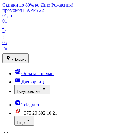
Скидки до 80% ко Дню Рождения!
промокод HAPPY22
01
дн
01
:
41
:
05
г. Минск
Оплата частями
Для юрлиц
Покупателям
Telegram
+375 29
302 10 21
Еще