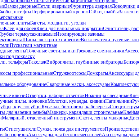
 для напольных покрытий
Реставрационные материалы
ые
Замки дверные
Петли дверные
Фурнитура дверная
Доводчики 
Скобы, штифты
Перфорированный крепеж
Гайки, шайбы
Заклепки
ерсальные
лочные плиты
Багеты, молдинги, уголки
на
Клеи для обоев
Клеи для напольных покрытий
Очистители, рас
Трубки термоусаживаемые
Изолирующие зажимы
лектрощита
Шины электротехнические
Выключатели путевые, ко
атели
Пускатели магнитные
одные ленты
Точечные светильники
Трековые светильники
Аксесс
и под покраску
ли, тельферы
Такелаж
Виброплиты, глубинные вибраторы
Бензор
сосы профессиональные
Стружкоотсосы
Домкраты
Аксессуары д
аяльное оборудование
Сварочные маски, аксессуары
Комплектующ
ечные ключи
Отвертки, наборы отверток
Ножницы слесарные
Кле
учные пилы, ножовки
Молотки, кувалды, киянки
Напильники
Ру
убцы, круглогубцы
Кусачки, болторезы, кабелерезы
Специнструм
ы для нарезки резьбы
Маркеры, карандаши строительные
Клейма
и
Малярный, отделочный инструмент
Скотч, ленты малярные
Дисп
иты
Огнетушители
Сумки, пояса для инструментов
Производствен
я бензорезов
Аксессуары для бетоносмесителей
Аксессуары для 