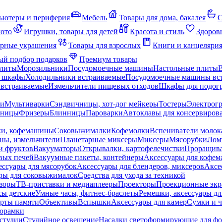
ьютеры и периферия
Мебель
Товары для дома, бакалея
С
мото
Игрушки, товары для детей
Красота и стиль
Здоров
рные украшения
Товары для взрослых
Книги и канцеляри
й подбор подарков
Премиум товары
плиты
Морозильники
Посудомоечные машины
Настольные плиты
 шкафы
Холодильники встраиваемые
Посудомоечные машины вс
встраиваемые
Измельчители пищевых отходов
Шкафы для подогр
чи
Мультиварки
Сэндвичницы, хот-дог мейкеры
Тостеры
Электрог
еницы
Фризеры
Блинницы
Пароварки
Автоклавы для консервиров
ки, кофемашины
Соковыжималки
Кофемолки
Вспениватели молок
ны, измельчители
Планетарные миксеры
Миксеры
Мясорубки
Лом
и фруктов
Вакууматоры
Открывалки, картофелечистки
Проращива
вых печей
Вакуумные пакеты, контейнеры
Аксессуары для кофе
ессуары для мясорубок
Аксессуары для блендеров, миксеров
Аксе
ры для соковыжималок
Средства для ухода за техникой
зоры
ТВ-приставки и медиаплееры
Проекторы
Проекционные эк
сы детские
Умные часы, фитнес-браслеты
Ремешки, аксессуары дл
рты памяти
Объективы
Вспышки
Аксессуары для камер
Сумки и ч
орамки
студии
Студийное освещение
Насадки светоформирующие для фо