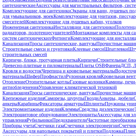
сантехнические
Аксессуары для магистральных фильтров, сист
Комплектующие для сантехники
Экраны для ванн, душевых по
для умывальников, моек
Комплектующие для унитазов, писсуар
смесителей
Комплектующие для душевых кабин, уголков
Инженерная сантехника
Инсталляции для сантехники
Полотенц
радиаторов, полотенцесушителей
Монтажные комплекты для с
систем сантехнических
Фитинги
Комплектующие для инсталля
Канализация
Тросы сантехнические, вантузы
Прочистные маши
Строительные смеси и грунтовки
Клеевые смеси
Шпатлевки
Шту
строительных смесей
Кирпичи, блоки, тротуарная плитка
Кирпичи
Строительные бло
Древесно-плитные и пиломатериалы
Плиты OSB
Фанера
ДСП, 
Кровля и водосток
Черепица и кровельные материалы
Водосточ
материалы
Шифер
Профнастил
Рулонная кровля
Кровельная вен
Отопление
Отопительные котлы
Газовые колонки
Камины, печи
антиобледенения
Управление климатической техникой
Канализация
Тросы сантехнические, вантузы
Прочистные маши
Крепежные изделия
Саморезы, шурупы
Гвозди
Анкеры, дюбели
анкеры
Карабины
Фиксаторы арматуры
Шплинты
Пружины унив
Электромонтажные изделия
Клеммы
Средства диэлектрические
Электрощитовое оборудование
Электрощиты
Аксессуары для э
управления
Рубильники
Предохранители
Частотные преобразов
Приборы учета
Счетчики газа
Счетчики электроэнергии
Счетчи
Аксессуары для напольных покрытий и плитки
Подложка
Плинт