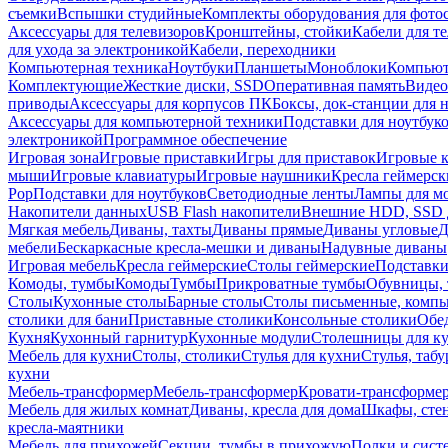
съемки
Вспышки студийные
Комплекты оборудования для фото
Аксессуары для телевизоров
Кронштейны, стойки
Кабели для т
для ухода за электроникой
Кабели, переходники
Компьютерная техника
Ноутбуки
Планшеты
Моноблоки
Компью
Комплектующие
Жесткие диски, SSD
Оперативная память
Видео
приводы
Аксессуары для корпусов ПК
Боксы, док-станции для 
Аксессуары для компьютерной техники
Подставки для ноутбук
электроникой
Программное обеспечение
Игровая зона
Игровые приставки
Игры для приставок
Игровые 
мыши
Игровые клавиатуры
Игровые наушники
Кресла геймерск
Pop
Подставки для ноутбуков
Светодиодные ленты
Лампы для м
Накопители данных
USB Flash накопители
Внешние HDD, SSD 
Мягкая мебель
Диваны, тахты
Диваны прямые
Диваны угловые
Д
мебели
Бескаркасные кресла-мешки и диваны
Надувные диваны
Игровая мебель
Кресла геймерские
Столы геймерские
Подставки
Комоды, тумбы
Комоды
Тумбы
Прикроватные тумбы
Обувницы, 
Столы
Кухонные столы
Барные столы
Столы письменные, комп
столики для бани
Приставные столики
Консольные столики
Обе
Кухня
Кухонный гарнитур
Кухонные модули
Столешницы для к
Мебель для кухни
Столы, столики
Стулья для кухни
Стулья, таб
кухни
Мебель-трансформер
Мебель-трансформер
Кровати-трансформе
Мебель для жилых комнат
Диваны, кресла для дома
Шкафы, стен
кресла-маятники
Мебель для прихожей
Секции, тумбы в прихожую
Полки и сист