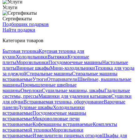
Услуги
Сертификаты
Подборщик подарков
Найти подарки
Категории товаров
Бытовая техника
Крупная техника для
кухни
Холодильники
Вытяжки
Кухонные
плиты
Морозильники
Посудомоечные машины
Настольные
плиты
Винные шкафы
Мини-холодильники
Техника для ухода
за одеждой
Стиральные машины
Стиральные машины
встраиваемые
Утюги
Отпариватели
Швейные, вышивальные
машины
Промышленные швейные
машины
Оверлоки
Сушильные машины, шкафы
Гладильные
системы, прессы
Машинки для удаления катышков
Сушилки
для обуви
Встраиваемая техника, оборудование
Варочные
панели
Духовые шкафы
Холодильники
встраиваемые
Посудомоечные машины
встраиваемые
Микроволновые печи
встраиваемые
Кофемашины встраиваемые
Комплекты
встраиваемой техники
Морозильники
встраиваемые
Измельчители пищевых отходов
Шкафы для