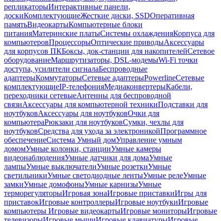
репликаторы
Интерактивные панели,
доски
Комплектующие
Жесткие диски, SSD
Оперативная
память
Видеокарты
Компьютерные блоки
питания
Материнские платы
Системы охлаждения
Корпуса для
компьютеров
Процессоры
Оптические приводы
Аксессуары
для корпусов ПК
Боксы, док-станции для накопителей
Сетевое
оборудование
Маршрутизаторы, DSL-модемы
Wi-Fi точки
доступа, усилители сигнала
Беспроводные
адаптеры
Коммутаторы
Сетевые адаптеры
Powerline
Сетевые
комплектующие
IP-телефония
Медиаконвертеры
Кабели,
переходники сетевые
Антенны для беспроводной
связи
Аксессуары для компьютерной техники
Подставки для
ноутбуков
Аксессуары для ноутбуков
Очки для
компьютера
Рюкзаки для ноутбуков
Сумки, чехлы для
ноутбуков
Средства для ухода за электроникой
Программное
обеспечение
Система Умный дом
Управление умным
домом
Умные колонки, станции
Умные камеры
видеонаблюдения
Умные датчики для дома
Умные
лампы
Умные выключатели
Умные розетки
Умные
светильники
Умные светодиодные ленты
Умные реле
Умные
замки
Умные домофоны
Умные карнизы
Умные
терморегуляторы
Игровая зона
Игровые приставки
Игры для
приставок
Игровые контроллеры
Игровые ноутбуки
Игровые
компьютеры
Игровые видеокарты
Игровые мониторы
Игровые
телевизоры
Игровые мыши
Игровые клавиатуры
Игровые