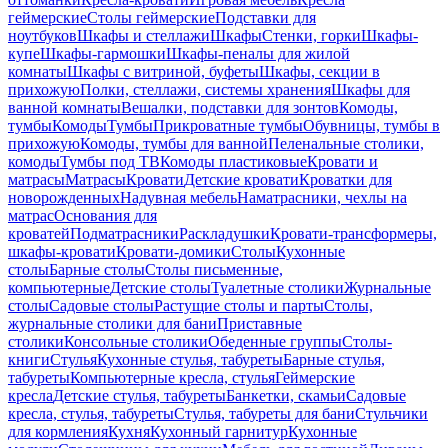
геймерские
Столы геймерские
Подставки для
ноутбуков
Шкафы и стеллажи
Шкафы
Стенки, горки
Шкафы-
купе
Шкафы-гармошки
Шкафы-пеналы для жилой
комнаты
Шкафы с витриной, буфеты
Шкафы, секции в
прихожую
Полки, стеллажи, системы хранения
Шкафы для
ванной комнаты
Вешалки, подставки для зонтов
Комоды,
тумбы
Комоды
Тумбы
Прикроватные тумбы
Обувницы, тумбы в
прихожую
Комоды, тумбы для ванной
Пеленальные столики,
комоды
Тумбы под ТВ
Комоды пластиковые
Кровати и
матрасы
Матрасы
Кровати
Детские кровати
Кроватки для
новорожденных
Надувная мебель
Наматрасники, чехлы на
матрас
Основания для
кроватей
Подматрасники
Раскладушки
Кровати-трансформеры,
шкафы-кровати
Кровати-домики
Столы
Кухонные
столы
Барные столы
Столы письменные,
компьютерные
Детские столы
Туалетные столики
Журнальные
столы
Садовые столы
Растущие столы и парты
Столы,
журнальные столики для бани
Приставные
столики
Консольные столики
Обеденные группы
Столы-
книги
Стулья
Кухонные стулья, табуреты
Барные стулья,
табуреты
Компьютерные кресла, стулья
Геймерские
кресла
Детские стулья, табуреты
Банкетки, скамьи
Садовые
кресла, стулья, табуреты
Стулья, табуреты для бани
Стульчики
для кормления
Кухня
Кухонный гарнитур
Кухонные