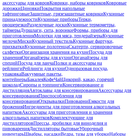
аксессуары для ковров
Коврики, наборы ковриков
Ковровые
дорожки
Циновки
Покрытия напольные
тафтинговые
Защитные, грязезащитные коврики
Кухонные
принадлежности
Кухонные приборы
Терки,
овощерезки
Разделочные доски
Кухонные термометры,
таймеры
Дуршлаги, сита, воронки
Формы, приборы для
приготовления
Молотки для мяса, тендерайзеры
Кухонные
мелочи
Миски
Кухонный текстиль
Кухонные фартуки,
прихватки
Кухонные полотенца
Скатерти, сервировочные
салфетки
Организация хранения на кухне
Посуда для
хранения
Органайзеры для кухни
Органайзеры для
специй
Посуда для ланча
Полки и аксессуары на
рейлинги
Рейлинги для кухни
Одноразовая посуда,
упаковка
Вакуумные пакеты,
контейнеры
Бакалея
Кофе
Чай
Цикорий, какао, горячий
шоколад
Сиропы и топпинги
Консервирование и
дистилляция
Автоклавы для консервирования
Аксессуары для
консервирования
Приспособления для
консервирования
Открывалки
Пивоварни
Емкости для
брожения
Ингредиенты для приготовления алкогольных
напитков
Аксессуары для приготовления и хранения
алкогольных напитков
Комплектующие для
дистилляторов
Прессы, дробилки для виноделия и
пивоварения
Дистилляторы бытовые
Уборочный
инвентарь
Швабры, насадки
Ведра, тазы для уборки
Наборы