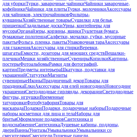
для уборки
Турки, заварочные чайники
Чайники заварочные,
кофейники
Чайники для плиты
Турки, молочники
Аксессуары
для чайников, электрочайников
Фильтры-
кувшины
Хозяйственные товары
Сушилки для белья,
прищепки
Гладильные доски
Урны, контейнеры для
мусора
Органайзеры, корзины, ящики
Туалетная бумага,
бумажные полотенца
Салфетки, мочалки, губки, мусорные
пакеты
Фольга, пленка, пакеты
Упаковочная тара
Аксессуары
для глажения
Аксессуары для стирки
Веревки,
шпагаты
Емкости, дозаторы для моющих средств
Вешалки-
плечики
Мешки хозяйственные
Сувениры
Копилки
Картины,
постеры
Фотоальбомы
Рамки для фотографий,
картин
Предметы интерьера
Шкатулки, подставки для
украшений
Статуэтки
Магниты
сувенирные
Иконы
Праздничный декор
Товары для
праздника
Елки
Аксессуары для елей новогодних
Новогодние
украшения
Светодиодные гирлянды, декорации
Светодиодные
фигуры, игрушки
Временные
татуировки
Фотобутафория
Товары для
маскарада
Подарки
Подарки, подарочные наборы
Подарочные
наборы косметики для лица и тела
Наборы для
бритья
Оформление подарков
Сантехника и
водоснабжение
Сантехника
Душевые кабины, поддоны,
двери
Ванны
Унитазы
Умывальники
Умывальники со
смесителями
Смесители
Душевые панели,