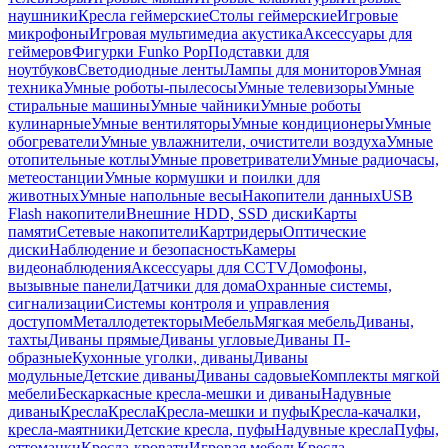
наушники
Кресла геймерские
Столы геймерские
Игровые
микрофоны
Игровая мультимедиа акустика
Аксессуары для
геймеров
Фигурки Funko Pop
Подставки для
ноутбуков
Светодиодные ленты
Лампы для мониторов
Умная
техника
Умные роботы-пылесосы
Умные телевизоры
Умные
стиральные машины
Умные чайники
Умные роботы
кулинарные
Умные вентиляторы
Умные кондиционеры
Умные
обогреватели
Умные увлажнители, очистители воздуха
Умные
отопительные котлы
Умные проветриватели
Умные радиочасы,
метеостанции
Умные кормушки и поилки для
животных
Умные напольные весы
Накопители данных
USB
Flash накопители
Внешние HDD, SSD диски
Карты
памяти
Сетевые накопители
Картридеры
Оптические
диски
Наблюдение и безопасность
Камеры
видеонаблюдения
Аксессуары для CCTV
Домофоны,
вызывные панели
Датчики для дома
Охранные системы,
сигнализации
Системы контроля и управления
доступом
Металлодетекторы
Мебель
Мягкая мебель
Диваны,
тахты
Диваны прямые
Диваны угловые
Диваны П-
образные
Кухонные уголки, диваны
Диваны
модульные
Детские диваны
Диваны садовые
Комплекты мягкой
мебели
Бескаркасные кресла-мешки и диваны
Надувные
диваны
Кресла
Кресла
Кресла-мешки и пуфы
Кресла-качалки,
кресла-маятники
Детские кресла, пуфы
Надувные кресла
Пуфы,
оттоманки
Кресла-кровати
Игровая мебель
Кресла