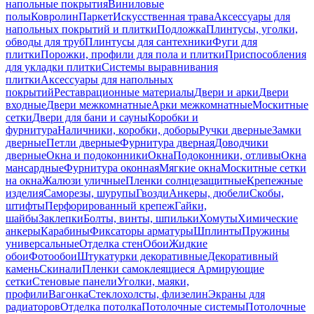
напольные покрытия
Виниловые
полы
Ковролин
Паркет
Искусственная трава
Аксессуары для
напольных покрытий и плитки
Подложка
Плинтусы, уголки,
обводы для труб
Плинтусы для сантехники
Фуги для
плитки
Порожки, профили для пола и плитки
Приспособления
для укладки плитки
Системы выравнивания
плитки
Аксессуары для напольных
покрытий
Реставрационные материалы
Двери и арки
Двери
входные
Двери межкомнатные
Арки межкомнатные
Москитные
сетки
Двери для бани и сауны
Коробки и
фурнитура
Наличники, коробки, доборы
Ручки дверные
Замки
дверные
Петли дверные
Фурнитура дверная
Доводчики
дверные
Окна и подоконники
Окна
Подоконники, отливы
Окна
мансардные
Фурнитура оконная
Мягкие окна
Москитные сетки
на окна
Жалюзи уличные
Пленки солнцезащитные
Крепежные
изделия
Саморезы, шурупы
Гвозди
Анкеры, дюбели
Скобы,
штифты
Перфорированный крепеж
Гайки,
шайбы
Заклепки
Болты, винты, шпильки
Хомуты
Химические
анкеры
Карабины
Фиксаторы арматуры
Шплинты
Пружины
универсальные
Отделка стен
Обои
Жидкие
обои
Фотообои
Штукатурки декоративные
Декоративный
камень
Скинали
Пленки самоклеящиеся
Армирующие
сетки
Стеновые панели
Уголки, маяки,
профили
Вагонка
Стеклохолсты, флизелин
Экраны для
радиаторов
Отделка потолка
Потолочные системы
Потолочные