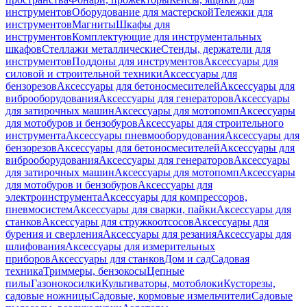
инструментов
Оборудование для мастерской
Тележки для
инструментов
Магниты
Шкафы для
инструментов
Комплектующие для инструментальных
шкафов
Стеллажи металлические
Стенды, держатели для
инструментов
Поддоны для инструментов
Аксессуары для
силовой и строительной техники
Аксессуары для
бензорезов
Аксессуары для бетоносмесителей
Аксессуары для
виброоборудования
Аксессуары для генераторов
Аксессуары
для затирочных машин
Аксессуары для мотопомп
Аксессуары
для мотобуров и бензобуров
Аксессуары для строительного
инструмента
Аксессуары пневмооборудования
Аксессуары для
бензорезов
Аксессуары для бетоносмесителей
Аксессуары для
виброоборудования
Аксессуары для генераторов
Аксессуары
для затирочных машин
Аксессуары для мотопомп
Аксессуары
для мотобуров и бензобуров
Аксессуары для
электроинструмента
Аксессуары для компрессоров,
пневмосистем
Аксессуары для сварки, пайки
Аксессуары для
станков
Аксессуары для стружкоотсосов
Аксессуары для
бурения и сверления
Аксессуары для резания
Аксессуары для
шлифования
Аксессуары для измерительных
приборов
Аксессуары для станков
Дом и сад
Садовая
техника
Триммеры, бензокосы
Цепные
пилы
Газонокосилки
Культиваторы, мотоблоки
Кусторезы,
садовые ножницы
Садовые, кормовые измельчители
Садовые