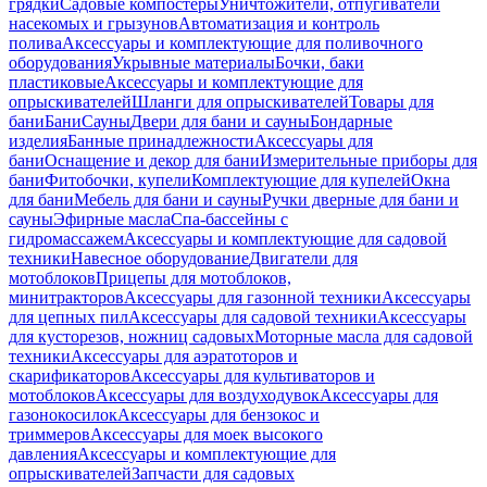
грядки
Садовые компостеры
Уничтожители, отпугиватели
насекомых и грызунов
Автоматизация и контроль
полива
Аксессуары и комплектующие для поливочного
оборудования
Укрывные материалы
Бочки, баки
пластиковые
Аксессуары и комплектующие для
опрыскивателей
Шланги для опрыскивателей
Товары для
бани
Бани
Сауны
Двери для бани и сауны
Бондарные
изделия
Банные принадлежности
Аксессуары для
бани
Оснащение и декор для бани
Измерительные приборы для
бани
Фитобочки, купели
Комплектующие для купелей
Окна
для бани
Мебель для бани и сауны
Ручки дверные для бани и
сауны
Эфирные масла
Спа-бассейны с
гидромассажем
Аксессуары и комплектующие для садовой
техники
Навесное оборудование
Двигатели для
мотоблоков
Прицепы для мотоблоков,
минитракторов
Аксессуары для газонной техники
Аксессуары
для цепных пил
Аксессуары для садовой техники
Аксессуары
для кусторезов, ножниц садовых
Моторные масла для садовой
техники
Аксессуары для аэратоторов и
скарификаторов
Аксессуары для культиваторов и
мотоблоков
Аксессуары для воздуходувок
Аксессуары для
газонокосилок
Аксессуары для бензокос и
триммеров
Аксессуары для моек высокого
давления
Аксессуары и комплектующие для
опрыскивателей
Запчасти для садовых