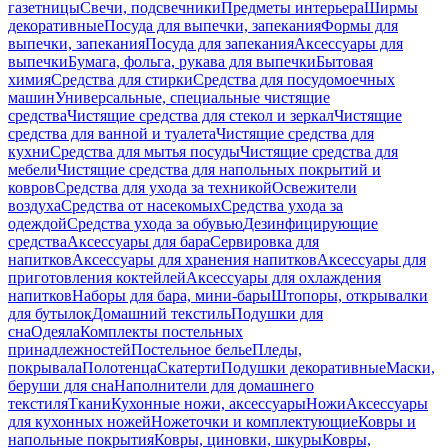
газетницы
Свечи, подсвечники
Предметы интерьера
Ширмы
декоративные
Посуда для выпечки, запекания
Формы для
выпечки, запекания
Посуда для запекания
Аксессуары для
выпечки
Бумага, фольга, рукава для выпечки
Бытовая
химия
Средства для стирки
Средства для посудомоечных
машин
Универсальные, специальные чистящие
средства
Чистящие средства для стекол и зеркал
Чистящие
средства для ванной и туалета
Чистящие средства для
кухни
Средства для мытья посуды
Чистящие средства для
мебели
Чистящие средства для напольных покрытий и
ковров
Средства для ухода за техникой
Освежители
воздуха
Средства от насекомых
Средства ухода за
одеждой
Средства ухода за обувью
Дезинфицирующие
средства
Аксессуары для бара
Сервировка для
напитков
Аксессуары для хранения напитков
Аксессуары для
приготовления коктейлей
Аксессуары для охлаждения
напитков
Наборы для бара, мини-бары
Штопоры, открывалки
для бутылок
Домашний текстиль
Подушки для
сна
Одеяла
Комплекты постельных
принадлежностей
Постельное белье
Пледы,
покрывала
Полотенца
Скатерти
Подушки декоративные
Маски,
беруши для сна
Наполнители для домашнего
текстиля
Ткани
Кухонные ножи, аксессуары
Ножи
Аксессуары
для кухонных ножей
Ножеточки и комплектующие
Ковры и
напольные покрытия
Ковры, циновки, шкуры
Ковры,