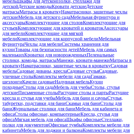
мебель
Шкафы для детской
Полки, стеллажи для
детской
Детские комоды
Кровати детские
Детские
матрасы
Матрасы в кроватку
Наматрасники, защитные чехлы
детские
Мебель для детского сада
Мебельная фурнитура и
аксессуары
Комплектующие для столов
Комплектующие для
стульев
Комплектующие для кроватей и кроваток
Аксессуары
для мебели
Комплектующие для мягкой
мебели
Комплектующие для корпусной мебели
Мебельная
фурнитура
Чехлы для мебели
Системы хранения для
кухни
Товары для безопасности детей
Мебель для самых
маленьких
Кроватки для новорожденных
Пеленальные
столики, комоды, матрасы
Манежи, кровати-манежи
Матрасы в
кроватку
Наматрасники, защитные чехлы в кроватку
Садовая
мебель
Садовые диваны, кресла
Садовые стулья
Садовые,
уличные столы
Комплекты мебели для сада
Гамаки,
шезлонги
Качели садовые
Надувная мебель
Кухни
походные
Столы для сада
Мебель для учебы
Столы, стулья
детские
Письменные столы
Растущие столы и парты
Растущие
кресла и стулья для учебы
Мебель для бани и сауны
Стулья,
табуретки, подставки для бани
Скамьи для бани
Столы для
бани
Журнальные столики для бани
Мебель для кабинета и
офиса
Столы офисные, компьютерные
Кресла, стулья для
офиса
Мягкая мебель для офиса
Шкафы офисные
Стеллажи,
полки для документов
Офисные тумбы
Комплекты мебели для
кабинета
Мебель для лоджии и балкона
Комплекты мебели для