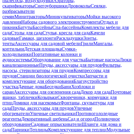
пылесосы, воздуходувки
Аэраторы,
скарификаторы
Снегоуборщики
Дровоколы
Сеялки,
разбрасыватели
семян
Минитракторы
Миникультиваторы
Мойки высокого
давления
Наборы садового электроинструмента
Отдых и
пикник
Батуты
Бассейны
Спа-бассейны
Комплекты мебели для
сада
Столы для сада
Стулья, кресла для сада
Качели
садовые
Гамаки, шезлонги
Раскладушки
Зонты,
тенты
Аксессуары для садовой мебели
Грили
Мангалы,
коптильни
Детская площадка
Сумки-
холодильники
Портативные колонки и
аудиосистемы
Оборудование для участка
Бытовые насосы
Люки
канализационные
Пруды, аксессуары для прудов
Фильтры,
насосы, стерилизаторы для прудов
Компрессоры для
прудов
Станции биологической очистки
Запчасти и
комплектующие для оборудования
Благоустройство
участка
Дачные дома
Беседки
Бани
Хозблоки и
сараи
Аксессуары для озеленения сада
Декор для сада
Почтовые
ящики, таблички
Козырьки
Скворечники, кормушки для
птиц
Домики для насекомых
Фонтаны, скульптуры для
сада
Пруды, аксессуары для прудов
Уличные
обогреватели
Уличные светильники
Противогололедные
реагенты
Декоративный щебень
Сад и огород
Поливочное
оборудование
Садовые опрыскиватели
Шланги для дома и
сада
Парники
Теплицы
Комплектующие для теплиц
Модульные