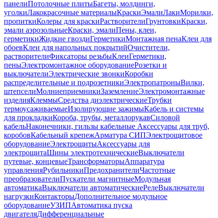
панели
Потолочные плиты
Багеты, молдинги,
уголки
Лакокрасочные материалы
Краски
Эмали
Лаки
Морилки,
пропитки
Колеры для краски
Растворители
Грунтовки
Краски,
эмали аэрозольные
Краски, эмали
Пены, клеи,
герметики
Жидкие гвозди
Герметики
Монтажная пена
Клеи для
обоев
Клеи для напольных покрытий
Очистители,
растворители
Фиксаторы резьбы
Клеи
Герметики,
пены
Электромонтажное оборудование
Розетки и
выключатели
Электрические звонки
Коробки
распределительные и подрозетники
Электропатроны
Вилки,
штепсели
Молниеприемники
Заземление
Электромонтажные
изделия
Клеммы
Средства диэлектрические
Трубки
термоусаживаемые
Изолирующие зажимы
Кабель и системы
для прокладки
Короба, трубы, металлорукав
Силовой
кабель
Наконечники, гильзы кабельные
Аксессуары для труб,
коробов
Кабельный крепеж
Арматура СИП
Электрощитовое
оборудование
Электрощиты
Аксессуары для
электрощита
Шины электротехнические
Выключатели
путевые, концевые
Трансформаторы
Аппаратура
управления
Рубильники
Предохранители
Частотные
преобразователи
Пускатели магнитные
Модульная
автоматика
Выключатели автоматические
Реле
Выключатели
нагрузки
Контакторы
Дополнительное модульное
оборудование
УЗИП
Автоматика пуска
двигателя
Дифференциальные