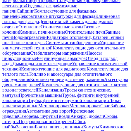
материалы
Шифер
Профнастил
Рулонная кровля
Кровельная
вентиляция
Отделка фасада
Фасадные
панели
Сайдинг
Комплектующие для фасадных
панелей
Декоративные штукатурки для фасада
Клинкерная
плитка для фасада
Декоративный камень для наружной
отделки
Отопление
Отопительные котлы
Газовые
колонки
Камины, печи-камины
Отопительные печи
Банные
печи
Водонагреватели
Радиаторы отопления, батареи
Теплый
пол
Теплые плинтусы
Системы антиобледенения
Управление
климатической техникой
Комплектующие для отопительного
оборудования
Стабилизаторы напряжения
Насосы
циркуляционные
Регулирующая арматура
Отвод и подвод
воды
Дымоходы и комплектующие
Управление климатической
техникой
Комплектующие для радиаторов
Комплектующие для
теплого пола
Топливо и аксессуары для отопительного
оборудования
Комплектующие для печей, каминов
Аксессуары
для каминов, печей
Комплектующие для отопительных котлов,
водонагревателей
Канализация
Тросы сантехнические,
вантузы
Прочистные машины
Трубы, фитинги внутренней
канализации
Трубы, фитинги наружной канализации
Люки
канализационные
Металлопрокат
Металлопрокат
Сваи
Заборы,
ограждения
Автоматика для ворот
Крепежные
изделия
Саморезы, шурупы
Гвозди
Анкеры, дюбели
Скобы,
штифты
Перфорированный крепеж
Гайки,
шайбы
Заклепки
Болты, винты, шпильки
Хомуты
Химические