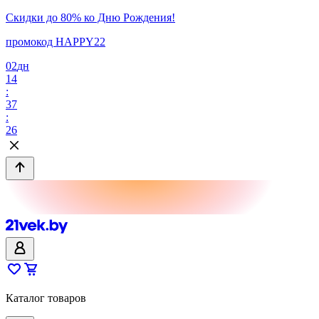
Скидки до 80% ко Дню Рождения!
промокод HAPPY22
02
дн
14
:
37
:
26
Каталог товаров