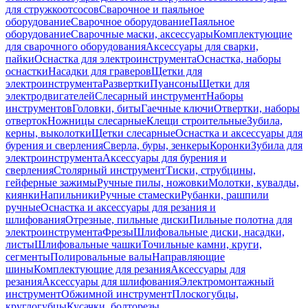
для стружкоотсосов
Сварочное и паяльное
оборудование
Сварочное оборудование
Паяльное
оборудование
Сварочные маски, аксессуары
Комплектующие
для сварочного оборудования
Аксессуары для сварки,
пайки
Оснастка для электроинструмента
Оснастка, наборы
оснастки
Насадки для граверов
Щетки для
электроинструмента
Развертки
Пуансоны
Щетки для
электродвигателей
Слесарный инструмент
Наборы
инструментов
Головки, биты
Гаечные ключи
Отвертки, наборы
отверток
Ножницы слесарные
Клещи строительные
Зубила,
керны, выколотки
Щетки слесарные
Оснастка и аксессуары для
бурения и сверления
Сверла, буры, зенкеры
Коронки
Зубила для
электроинструмента
Аксессуары для бурения и
сверления
Столярный инструмент
Тиски, струбцины,
гейферные зажимы
Ручные пилы, ножовки
Молотки, кувалды,
киянки
Напильники
Ручные стамески
Рубанки, рашпили
ручные
Оснастка и аксессуары для резания и
шлифования
Отрезные, пильные диски
Пильные полотна для
электроинструмента
Фрезы
Шлифовальные диски, насадки,
листы
Шлифовальные чашки
Точильные камни, круги,
сегменты
Полировальные валы
Направляющие
шины
Комплектующие для резания
Аксессуары для
резания
Аксессуары для шлифования
Электромонтажный
инструмент
Обжимной инструмент
Плоскогубцы,
круглогубцы
Кусачки, болторезы,