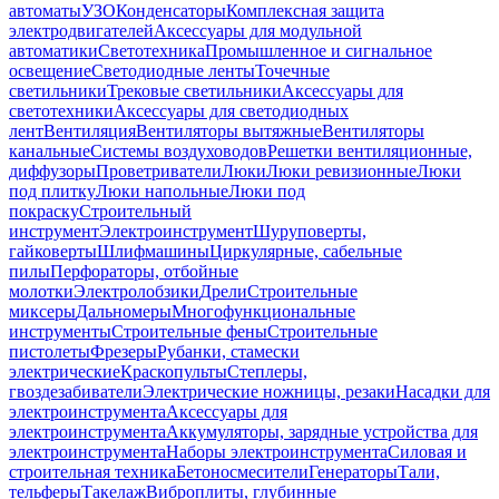
автоматы
УЗО
Конденсаторы
Комплексная защита
электродвигателей
Аксессуары для модульной
автоматики
Светотехника
Промышленное и сигнальное
освещение
Светодиодные ленты
Точечные
светильники
Трековые светильники
Аксессуары для
светотехники
Аксессуары для светодиодных
лент
Вентиляция
Вентиляторы вытяжные
Вентиляторы
канальные
Системы воздуховодов
Решетки вентиляционные,
диффузоры
Проветриватели
Люки
Люки ревизионные
Люки
под плитку
Люки напольные
Люки под
покраску
Строительный
инструмент
Электроинструмент
Шуруповерты,
гайковерты
Шлифмашины
Циркулярные, сабельные
пилы
Перфораторы, отбойные
молотки
Электролобзики
Дрели
Строительные
миксеры
Дальномеры
Многофункциональные
инструменты
Строительные фены
Строительные
пистолеты
Фрезеры
Рубанки, стамески
электрические
Краскопульты
Степлеры,
гвоздезабиватели
Электрические ножницы, резаки
Насадки для
электроинструмента
Аксессуары для
электроинструмента
Аккумуляторы, зарядные устройства для
электроинструмента
Наборы электроинструмента
Силовая и
строительная техника
Бетоносмесители
Генераторы
Тали,
тельферы
Такелаж
Виброплиты, глубинные