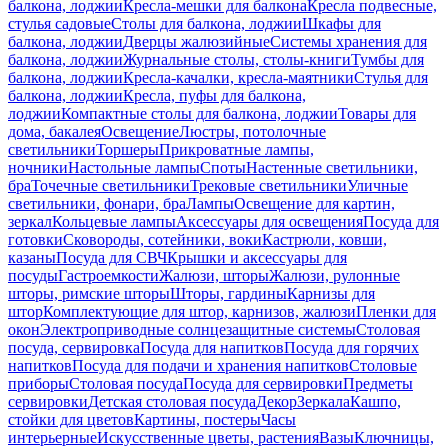
балкона, лоджии
Кресла-мешки для балкона
Кресла подвесные,
стулья садовые
Столы для балкона, лоджии
Шкафы для
балкона, лоджии
Дверцы жалюзийные
Системы хранения для
балкона, лоджии
Журнальные столы, столы-книги
Тумбы для
балкона, лоджии
Кресла-качалки, кресла-маятники
Стулья для
балкона, лоджии
Кресла, пуфы для балкона,
лоджии
Компактные столы для балкона, лоджии
Товары для
дома, бакалея
Освещение
Люстры, потолочные
светильники
Торшеры
Прикроватные лампы,
ночники
Настольные лампы
Споты
Настенные светильники,
бра
Точечные светильники
Трековые светильники
Уличные
светильники, фонари, бра
Лампы
Освещение для картин,
зеркал
Кольцевые лампы
Аксессуары для освещения
Посуда для
готовки
Сковороды, сотейники, воки
Кастрюли, ковши,
казаны
Посуда для СВЧ
Крышки и аксессуары для
посуды
Гастроемкости
Жалюзи, шторы
Жалюзи, рулонные
шторы, римские шторы
Шторы, гардины
Карнизы для
штор
Комплектующие для штор, карнизов, жалюзи
Пленки для
окон
Электроприводные солнцезащитные системы
Столовая
посуда, сервировка
Посуда для напитков
Посуда для горячих
напитков
Посуда для подачи и хранения напитков
Столовые
приборы
Столовая посуда
Посуда для сервировки
Предметы
сервировки
Детская столовая посуда
Декор
Зеркала
Кашпо,
стойки для цветов
Картины, постеры
Часы
интерьерные
Искусственные цветы, растения
Вазы
Ключницы,