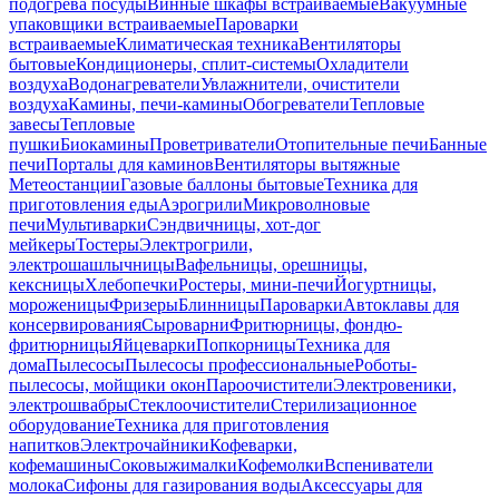
подогрева посуды
Винные шкафы встраиваемые
Вакуумные
упаковщики встраиваемые
Пароварки
встраиваемые
Климатическая техника
Вентиляторы
бытовые
Кондиционеры, сплит-системы
Охладители
воздуха
Водонагреватели
Увлажнители, очистители
воздуха
Камины, печи-камины
Обогреватели
Тепловые
завесы
Тепловые
пушки
Биокамины
Проветриватели
Отопительные печи
Банные
печи
Порталы для каминов
Вентиляторы вытяжные
Метеостанции
Газовые баллоны бытовые
Техника для
приготовления еды
Аэрогрили
Микроволновые
печи
Мультиварки
Сэндвичницы, хот-дог
мейкеры
Тостеры
Электрогрили,
электрошашлычницы
Вафельницы, орешницы,
кексницы
Хлебопечки
Ростеры, мини-печи
Йогуртницы,
мороженицы
Фризеры
Блинницы
Пароварки
Автоклавы для
консервирования
Сыроварни
Фритюрницы, фондю-
фритюрницы
Яйцеварки
Попкорницы
Техника для
дома
Пылесосы
Пылесосы профессиональные
Роботы-
пылесосы, мойщики окон
Пароочистители
Электровеники,
электрошвабры
Стеклоочистители
Стерилизационное
оборудование
Техника для приготовления
напитков
Электрочайники
Кофеварки,
кофемашины
Соковыжималки
Кофемолки
Вспениватели
молока
Сифоны для газирования воды
Аксессуары для