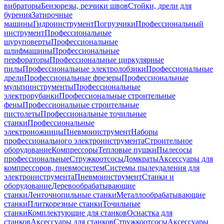
вибраторы
Бензорезы, резчики швов
Стойки, дрели для
бурения
Затирочные
машины
Гидроинструмент
Погрузчики
Профессиональный
инструмент
Профессиональные
шуруповерты
Профессиональные
шлифмашины
Профессиональные
перфораторы
Профессиональные циркулярные
пилы
Профессиональные электролобзики
Профессиональные
дрели
Профессиональные фрезеры
Профессиональные
мультиинструменты
Профессиональные
электрорубанки
Профессиональные строительные
фены
Профессиональные строительные
пистолеты
Профессиональные точильные
станки
Профессиональные
электроножницы
Пневмоинструмент
Наборы
профессионального электроинструмента
Строительное
оборудование
Компрессоры
Тепловые пушки
Пылесосы
профессиональные
Стружкоотсосы
Домкраты
Аксессуары для
компрессоров, пневмосистем
Системы пылеудаления для
электроинструмента
Пневмоинструмент
Станки и
оборудование
Деревообрабатывающие
станки
Ленточнопильные станки
Металлообрабатывающие
станки
Плиткорезные станки
Точильные
станки
Комплектующие для станков
Оснастка для
станков
Аксессуары для станков
Стружкоотсосы
Аксессуары