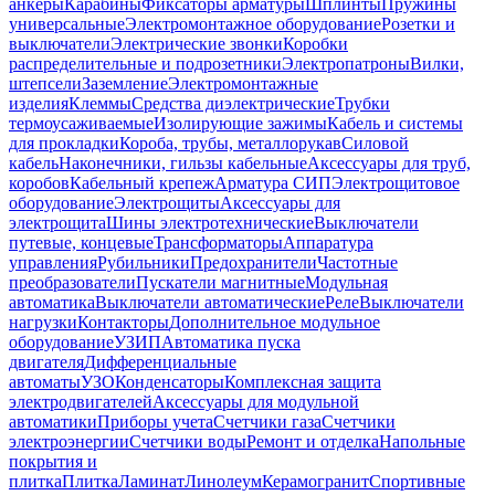
анкеры
Карабины
Фиксаторы арматуры
Шплинты
Пружины
универсальные
Электромонтажное оборудование
Розетки и
выключатели
Электрические звонки
Коробки
распределительные и подрозетники
Электропатроны
Вилки,
штепсели
Заземление
Электромонтажные
изделия
Клеммы
Средства диэлектрические
Трубки
термоусаживаемые
Изолирующие зажимы
Кабель и системы
для прокладки
Короба, трубы, металлорукав
Силовой
кабель
Наконечники, гильзы кабельные
Аксессуары для труб,
коробов
Кабельный крепеж
Арматура СИП
Электрощитовое
оборудование
Электрощиты
Аксессуары для
электрощита
Шины электротехнические
Выключатели
путевые, концевые
Трансформаторы
Аппаратура
управления
Рубильники
Предохранители
Частотные
преобразователи
Пускатели магнитные
Модульная
автоматика
Выключатели автоматические
Реле
Выключатели
нагрузки
Контакторы
Дополнительное модульное
оборудование
УЗИП
Автоматика пуска
двигателя
Дифференциальные
автоматы
УЗО
Конденсаторы
Комплексная защита
электродвигателей
Аксессуары для модульной
автоматики
Приборы учета
Счетчики газа
Счетчики
электроэнергии
Счетчики воды
Ремонт и отделка
Напольные
покрытия и
плитка
Плитка
Ламинат
Линолеум
Керамогранит
Спортивные