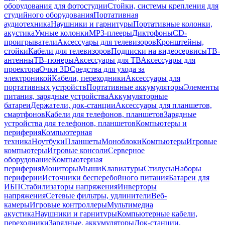
оборудования для фотостудии
Стойки, системы крепления для
студийного оборудования
Портативная
аудиотехника
Наушники и гарнитуры
Портативные колонки,
акустика
Умные колонки
MP3-плееры
Диктофоны
CD-
проигрыватели
Аксессуары для телевизоров
Кронштейны,
стойки
Кабели для телевизоров
Подписки на видеосервисы
ТВ-
антенны
ТВ-тюнеры
Аксессуары для ТВ
Аксессуары для
проектора
Очки 3D
Средства для ухода за
электроникой
Кабели, переходники
Аксессуары для
портативных устройств
Портативные аккумуляторы
Элементы
питания, зарядные устройства
Аккумуляторные
батареи
Держатели, док-станции
Аксессуары для планшетов,
смартфонов
Кабели для телефонов, планшетов
Зарядные
устройства для телефонов, планшетов
Компьютеры и
периферия
Компьютерная
техника
Ноутбуки
Планшеты
Моноблоки
Компьютеры
Игровые
компьютеры
Игровые консоли
Серверное
оборудование
Компьютерная
периферия
Мониторы
Мыши
Клавиатуры
Стилусы
Наборы
периферии
Источники бесперебойного питания
Батареи для
ИБП
Стабилизаторы напряжения
Инверторы
напряжения
Сетевые фильтры, удлинители
Веб-
камеры
Игровые контроллеры
Мультимедиа
акустика
Наушники и гарнитуры
Компьютерные кабели,
переходники
Зарядные, аккумуляторы
Док-станции,