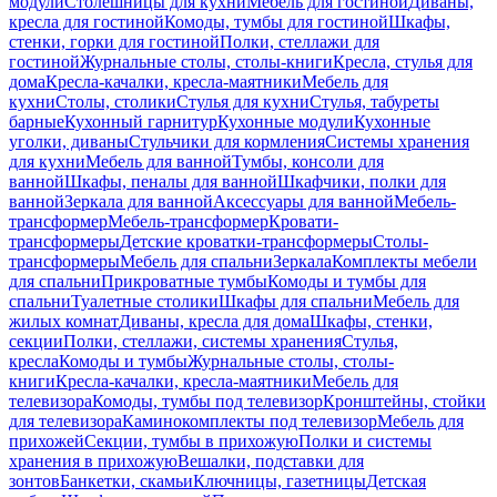
модули
Столешницы для кухни
Мебель для гостиной
Диваны,
кресла для гостиной
Комоды, тумбы для гостиной
Шкафы,
стенки, горки для гостиной
Полки, стеллажи для
гостиной
Журнальные столы, столы-книги
Кресла, стулья для
дома
Кресла-качалки, кресла-маятники
Мебель для
кухни
Столы, столики
Стулья для кухни
Стулья, табуреты
барные
Кухонный гарнитур
Кухонные модули
Кухонные
уголки, диваны
Стульчики для кормления
Системы хранения
для кухни
Мебель для ванной
Тумбы, консоли для
ванной
Шкафы, пеналы для ванной
Шкафчики, полки для
ванной
Зеркала для ванной
Аксессуары для ванной
Мебель-
трансформер
Мебель-трансформер
Кровати-
трансформеры
Детские кроватки-трансформеры
Столы-
трансформеры
Мебель для спальни
Зеркала
Комплекты мебели
для спальни
Прикроватные тумбы
Комоды и тумбы для
спальни
Туалетные столики
Шкафы для спальни
Мебель для
жилых комнат
Диваны, кресла для дома
Шкафы, стенки,
секции
Полки, стеллажи, системы хранения
Стулья,
кресла
Комоды и тумбы
Журнальные столы, столы-
книги
Кресла-качалки, кресла-маятники
Мебель для
телевизора
Комоды, тумбы под телевизор
Кронштейны, стойки
для телевизора
Каминокомплекты под телевизор
Мебель для
прихожей
Секции, тумбы в прихожую
Полки и системы
хранения в прихожую
Вешалки, подставки для
зонтов
Банкетки, скамьи
Ключницы, газетницы
Детская