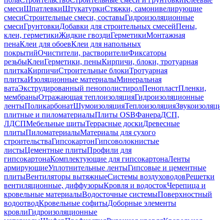
смеси
Шпатлевки
Штукатурки
Стяжки, самонивелирующие
смеси
Строительные смеси, составы
Гидроизоляционные
смеси
Грунтовки
Добавки для строительных смесей
Пены,
клеи, герметики
Жидкие гвозди
Герметики
Монтажная
пена
Клеи для обоев
Клеи для напольных
покрытий
Очистители, растворители
Фиксаторы
резьбы
Клеи
Герметики, пены
Кирпичи, блоки, тротуарная
плитка
Кирпичи
Строительные блоки
Тротуарная
плитка
Изоляционные материалы
Минеральная
вата
Экструдированный пенополистирол
Пенопласт
Пленки,
мембраны
Отражающая теплоизоляция
Гидроизоляционные
ленты
Поликарбонат
Шумоизоляция
Теплоизоляция
Звукоизоляц
плитные и пиломатериалы
Плиты OSB
Фанера
ДСП,
ЛДСП
Мебельные щиты
Террасные доски
Древесные
плиты
Пиломатериалы
Материалы для сухого
строительства
Гипсокартон
Гипсоволокнистые
листы
Цементные плиты
Профили для
гипсокартона
Комплектующие для гипсокартона
Ленты
армирующие
Уплотнительные ленты
Гипсовые и цементные
плиты
Вентиляторы вытяжные
Системы воздуховодов
Решетки
вентиляционные, диффузоры
Кровля и водосток
Черепица и
кровельные материалы
Водосточные системы
Поверхностный
водоотвод
Кровельные софиты
Доборные элементы
кровли
Гидроизоляционные