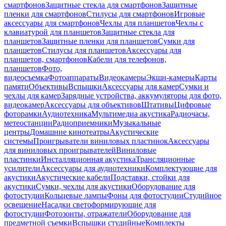
смартфонов
Защитные стекла для смартфонов
Защитные
пленки для смартфонов
Стилусы для смартфонов
Игровые
аксессуары для смартфонов
Чехлы для планшетов
Чехлы с
клавиатурой для планшетов
Защитные стекла для
планшетов
Защитные пленки для планшетов
Сумки для
планшетов
Стилусы для планшетов
Аксессуары для
планшетов, смартфонов
Кабели для телефонов,
планшетов
Фото,
видеосъемка
Фотоаппараты
Видеокамеры
Экшн-камеры
Карты
памяти
Объективы
Вспышки
Аксессуары для камер
Сумки и
чехлы для камер
Зарядные устройства, аккумуляторы для фото,
видеокамер
Аксессуары для объективов
Штативы
Цифровые
фоторамки
Аудиотехника
Мультимедиа акустика
Радиочасы,
метеостанции
Радиоприемники
Музыкальные
центры
Домашние кинотеатры
Акустические
системы
Проигрыватели виниловых пластинок
Аксессуары
для виниловых проигрывателей
Виниловые
пластинки
Инсталляционная акустика
Трансляционные
усилители
Аксессуары для аудиотехники
Комплектующие для
акустики
Акустические кабели
Подставки, стойки для
акустики
Сумки, чехлы для акустики
Оборудование для
фотостудии
Кольцевые лампы
Фоны для фотостудии
Студийное
освещение
Насадки светоформирующие для
фотостудии
Фотозонты, отражатели
Оборудование для
предметной съемки
Вспышки студийные
Комплекты