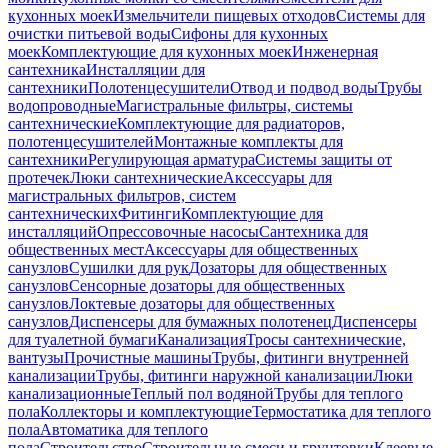
кухонных моек
Измельчители пищевых отходов
Системы для
очистки питьевой воды
Сифоны для кухонных
моек
Комплектующие для кухонных моек
Инженерная
сантехника
Инсталляции для
сантехники
Полотенцесушители
Отвод и подвод воды
Трубы
водопроводные
Магистральные фильтры, системы
сантехнические
Комплектующие для радиаторов,
полотенцесушителей
Монтажные комплекты для
сантехники
Регулирующая арматура
Системы защиты от
протечек
Люки сантехнические
Аксессуары для
магистральных фильтров, систем
сантехнических
Фитинги
Комплектующие для
инсталляций
Опрессовочные насосы
Сантехника для
общественных мест
Аксессуары для общественных
санузлов
Сушилки для рук
Дозаторы для общественных
санузлов
Сенсорные дозаторы для общественных
санузлов
Локтевые дозаторы для общественных
санузлов
Диспенсеры для бумажных полотенец
Диспенсеры
для туалетной бумаги
Канализация
Тросы сантехнические,
вантузы
Прочистные машины
Трубы, фитинги внутренней
канализации
Трубы, фитинги наружной канализации
Люки
канализационные
Теплый пол водяной
Трубы для теплого
пола
Коллекторы и комплектующие
Термостатика для теплого
пола
Автоматика для теплого
пола
Строительство
Строительные смеси и грунтовки
Клеевые