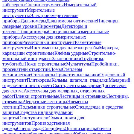
кабелерезы
Специнструменты
Измерительный
инструмент
Мерительные
инструменты
Электроизмерительные
приборы
Дальномеры
Дальномеры оптические
Нивелиры,
лазерные уровни
Пирометры
Детекторы и
тестеры
Толщиномеры
Специальные измерительные
приборы
Аксессуары для измерительных
приборов
Разметочный инструмент
Разметочные
инструменты
Инструменты для нарезки резьбы
Маркеры,
карандаши строительные
Клейма ударные
Строительно-
монтажный инструмент
Заклепочники
Труборезы,
трубогибы
Ножи строительные
Мультитулы
Пробойники,
просекатели отверстий
Ломы
Степлеры
механические
Стеклорезы
Прикаточные валики
Отделочный
инструмент
Плиткорезы
Кельмы, шпатели, гладилки
Малярный,
отделочный инструмент
Скотч, ленты малярные
Диспенсеры
для скотча
Аксессуары для малярных, отделочных
работ
Пленки строительные
Лестницы и стремянки
Лестницы,
стремянки
Чердачные лестницы
Элементы
лестниц
Подъемники строительные
Спецодежда и средства
защиты
Средства индивидуальной
защиты
Огнетушители
Сумки, пояса для
инструментов
Производственная
одежда
Спецодежда
Спецобувь
Организация рабочего
пространства
Фонари, прожекторы
Кейсы, ящики для