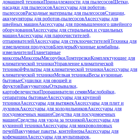
домашней техники
Принадлежности для пылесосов
Щетки,
насадки для пылесосов
Аксессуары для роботов-
пылесосов
Расходные материалы для пылесосов
Станции,
аккумуляторы для роботов-пылесосов
Аксессуары для
швейных машин
Аксессуары для промышленного швейного
оборудования
Аксессуары для стиральных и сушильных
машин
Аксессуары для пароочистителей,
отпаривателей
Аксессуары для стеклоочистителей
Техника для
измельчения продуктов
Блендеры
Кухонные комбайны,
измельчители
Планетарные
миксеры
Миксеры
Мясорубки
Ломтерезки
Комплектующие для
климатической техники
Управление климатической
техникой
Фильтры для климатической техники
Аксессуары для
климатической техники
Мелкая техника
Весы кухонные,
бытовые
Сушилки для овощей и
фруктов
Вакууматоры
Открывалки,
картофелечистки
Проращиватели семян
Маслобойки,
сепараторы бытовые
Аксессуары для крупной
техники
Аксессуары для вытяжек
Аксессуары для плит и
духовок
Аксессуары для холодильников
Аксессуары для
посудомоечных машин
Средства для посудомоечных
машин
Средства для ухода за техникой
Аксессуары для
кухонной техники
Аксессуары для микроволновых
печей
Вакуумные пакеты, контейнеры
Аксессуары для
кофемашин
Аксессуары для мультиварок,