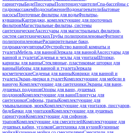
гарнитуры
Биде
Писсуары
Полотенцесушители
Спа-бассейны с
гидромассажем
Водоснабжение
Водонагреватели
Бытовые
насосы
Проточные фильтры для воды
Фильтры-
кувшины
Картриджи, комплектующие для проточных
фильтров
Магистральные фильтры, системы
сантехнические
Аксессуары для магистральных фильтров,
систем сантехнических
Трубы полипропиленовые
Фитинги
полипропиленовые
Расширительные баки,
гидроаккумуляторы
Обустройство ванной комнаты и
туалета
Мебель для ванной
Зеркала для ванной
Аксессуары для
ванной и туалета
Сиденья и чехлы для унитаза
Шторки,
карнизы для ванны
Стеклянные, пластиковые шторки для
ванны
Наборы для ванной и туалета
Зеркала
косметические
Сиденья для ванны
Коврики для ванной и
туалета
Экран-дверки в туалет
Комплектующие для мебели в
ванную
Комплектующие для сантехники
Экраны для ванн,
душевых поддонов
Опоры для ванн, душевых
поддонов
Комплектующие для ванн
Плинтусы для
сантехники
Сифоны, трапы
Комплектующие для
умывальников, моек
Комплектующие для унитазов, писсуаров,
биде
Бачки для унитазов
Комплектующие для душевых
гарнитуров
Комплектующие для сифонов,
трапов
Комплектующие для смесителей
Комплектующие для
душевых кабин, уголков
Сантехника для кухни
Кухонные
мойки
Кухонные мойки со смесителями
Смесители для