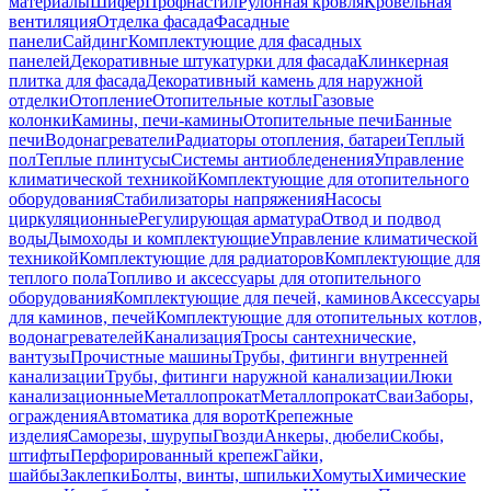
материалы
Шифер
Профнастил
Рулонная кровля
Кровельная
вентиляция
Отделка фасада
Фасадные
панели
Сайдинг
Комплектующие для фасадных
панелей
Декоративные штукатурки для фасада
Клинкерная
плитка для фасада
Декоративный камень для наружной
отделки
Отопление
Отопительные котлы
Газовые
колонки
Камины, печи-камины
Отопительные печи
Банные
печи
Водонагреватели
Радиаторы отопления, батареи
Теплый
пол
Теплые плинтусы
Системы антиобледенения
Управление
климатической техникой
Комплектующие для отопительного
оборудования
Стабилизаторы напряжения
Насосы
циркуляционные
Регулирующая арматура
Отвод и подвод
воды
Дымоходы и комплектующие
Управление климатической
техникой
Комплектующие для радиаторов
Комплектующие для
теплого пола
Топливо и аксессуары для отопительного
оборудования
Комплектующие для печей, каминов
Аксессуары
для каминов, печей
Комплектующие для отопительных котлов,
водонагревателей
Канализация
Тросы сантехнические,
вантузы
Прочистные машины
Трубы, фитинги внутренней
канализации
Трубы, фитинги наружной канализации
Люки
канализационные
Металлопрокат
Металлопрокат
Сваи
Заборы,
ограждения
Автоматика для ворот
Крепежные
изделия
Саморезы, шурупы
Гвозди
Анкеры, дюбели
Скобы,
штифты
Перфорированный крепеж
Гайки,
шайбы
Заклепки
Болты, винты, шпильки
Хомуты
Химические