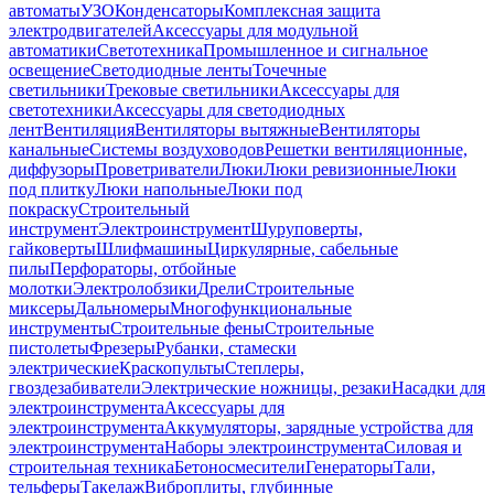
автоматы
УЗО
Конденсаторы
Комплексная защита
электродвигателей
Аксессуары для модульной
автоматики
Светотехника
Промышленное и сигнальное
освещение
Светодиодные ленты
Точечные
светильники
Трековые светильники
Аксессуары для
светотехники
Аксессуары для светодиодных
лент
Вентиляция
Вентиляторы вытяжные
Вентиляторы
канальные
Системы воздуховодов
Решетки вентиляционные,
диффузоры
Проветриватели
Люки
Люки ревизионные
Люки
под плитку
Люки напольные
Люки под
покраску
Строительный
инструмент
Электроинструмент
Шуруповерты,
гайковерты
Шлифмашины
Циркулярные, сабельные
пилы
Перфораторы, отбойные
молотки
Электролобзики
Дрели
Строительные
миксеры
Дальномеры
Многофункциональные
инструменты
Строительные фены
Строительные
пистолеты
Фрезеры
Рубанки, стамески
электрические
Краскопульты
Степлеры,
гвоздезабиватели
Электрические ножницы, резаки
Насадки для
электроинструмента
Аксессуары для
электроинструмента
Аккумуляторы, зарядные устройства для
электроинструмента
Наборы электроинструмента
Силовая и
строительная техника
Бетоносмесители
Генераторы
Тали,
тельферы
Такелаж
Виброплиты, глубинные