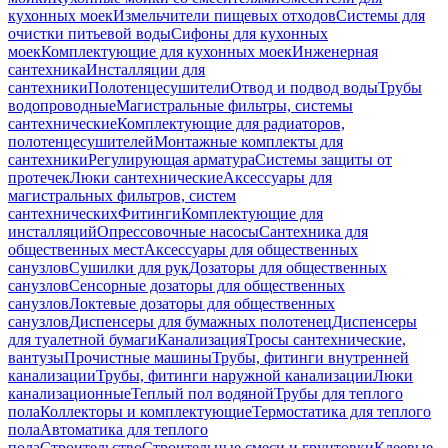
кухонных моек
Измельчители пищевых отходов
Системы для
очистки питьевой воды
Сифоны для кухонных
моек
Комплектующие для кухонных моек
Инженерная
сантехника
Инсталляции для
сантехники
Полотенцесушители
Отвод и подвод воды
Трубы
водопроводные
Магистральные фильтры, системы
сантехнические
Комплектующие для радиаторов,
полотенцесушителей
Монтажные комплекты для
сантехники
Регулирующая арматура
Системы защиты от
протечек
Люки сантехнические
Аксессуары для
магистральных фильтров, систем
сантехнических
Фитинги
Комплектующие для
инсталляций
Опрессовочные насосы
Сантехника для
общественных мест
Аксессуары для общественных
санузлов
Сушилки для рук
Дозаторы для общественных
санузлов
Сенсорные дозаторы для общественных
санузлов
Локтевые дозаторы для общественных
санузлов
Диспенсеры для бумажных полотенец
Диспенсеры
для туалетной бумаги
Канализация
Тросы сантехнические,
вантузы
Прочистные машины
Трубы, фитинги внутренней
канализации
Трубы, фитинги наружной канализации
Люки
канализационные
Теплый пол водяной
Трубы для теплого
пола
Коллекторы и комплектующие
Термостатика для теплого
пола
Автоматика для теплого
пола
Строительство
Строительные смеси и грунтовки
Клеевые