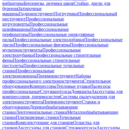
вибраторы
Бензорезы, резчики швов
Стойки, дрели для
бурения
Затирочные
машины
Гидроинструмент
Погрузчики
Профессиональный
инструмент
Профессиональные
шуруповерты
Профессиональные
шлифмашины
Профессиональные
перфораторы
Профессиональные циркулярные
пилы
Профессиональные электролобзики
Профессиональные
дрели
Профессиональные фрезеры
Профессиональные
мультиинструменты
Профессиональные
электрорубанки
Профессиональные строительные
фены
Профессиональные строительные
пистолеты
Профессиональные точильные
станки
Профессиональные
электроножницы
Пневмоинструмент
Наборы
профессионального электроинструмента
Строительное
оборудование
Компрессоры
Тепловые пушки
Пылесосы
профессиональные
Стружкоотсосы
Домкраты
Аксессуары для
компрессоров, пневмосистем
Системы пылеудаления для
электроинструмента
Пневмоинструмент
Станки и
оборудование
Деревообрабатывающие
станки
Ленточнопильные станки
Металлообрабатывающие
станки
Плиткорезные станки
Точильные
станки
Комплектующие для станков
Оснастка для
станков
Аксессуары для станков
Стружкоотсосы
Аксессуары