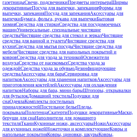
газетницы
Свечи, подсвечники
Предметы интерьера
Ширмы
декоративные
Посуда для выпечки, запекания
Формы для
выпечки, запекания
Посуда для запекания
Аксессуары для
выпечки
Бумага, фольга, рукава для выпечки
Бытовая
химия
Средства для стирки
Средства для посудомоечных
машин
Универсальные, специальные чистящие
средства
Чистящие средства для стекол и зеркал
Чистящие
средства для ванной и туалета
Чистящие средства для
кухни
Средства для мытья посуды
Чистящие средства для
мебели
Чистящие средства для напольных покрытий и
ковров
Средства для ухода за техникой
Освежители
воздуха
Средства от насекомых
Средства ухода за
одеждой
Средства ухода за обувью
Дезинфицирующие
средства
Аксессуары для бара
Сервировка для
напитков
Аксессуары для хранения напитков
Аксессуары для
приготовления коктейлей
Аксессуары для охлаждения
напитков
Наборы для бара, мини-бары
Штопоры, открывалки
для бутылок
Домашний текстиль
Подушки для
сна
Одеяла
Комплекты постельных
принадлежностей
Постельное белье
Пледы,
покрывала
Полотенца
Скатерти
Подушки декоративные
Маски,
беруши для сна
Наполнители для домашнего
текстиля
Ткани
Кухонные ножи, аксессуары
Ножи
Аксессуары
для кухонных ножей
Ножеточки и комплектующие
Ковры и
напольные покрытия
Ковры, циновки, шкуры
Ковры,