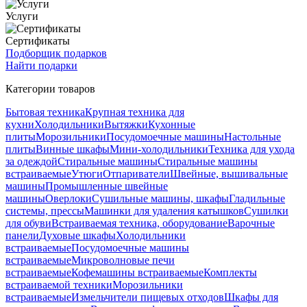
Услуги
Сертификаты
Подборщик подарков
Найти подарки
Категории товаров
Бытовая техника
Крупная техника для
кухни
Холодильники
Вытяжки
Кухонные
плиты
Морозильники
Посудомоечные машины
Настольные
плиты
Винные шкафы
Мини-холодильники
Техника для ухода
за одеждой
Стиральные машины
Стиральные машины
встраиваемые
Утюги
Отпариватели
Швейные, вышивальные
машины
Промышленные швейные
машины
Оверлоки
Сушильные машины, шкафы
Гладильные
системы, прессы
Машинки для удаления катышков
Сушилки
для обуви
Встраиваемая техника, оборудование
Варочные
панели
Духовые шкафы
Холодильники
встраиваемые
Посудомоечные машины
встраиваемые
Микроволновые печи
встраиваемые
Кофемашины встраиваемые
Комплекты
встраиваемой техники
Морозильники
встраиваемые
Измельчители пищевых отходов
Шкафы для