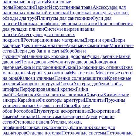
напольные покрытия
Виниловые
полы
Ковролин
Паркет
Искусственная трава
Аксессуары для
напольных покрытий и плитки
Подложка
Плинтусы, уголки,
обводы для труб
Плинтусы для сантехники
Фуги для
плитки
Порожки, профили для пола и плитки
Приспособления
для укладки плитки
Системы выравнивания
плитки
Аксессуары для напольных
покрытий
Реставрационные материалы
Двери и арки
Двери
входные
Двери межкомнатные
Арки межкомнатные
Москитные
сетки
Двери для бани и сауны
Коробки и
фурнитура
Наличники, коробки, доборы
Ручки дверные
Замки
дверные
Петли дверные
Фурнитура дверная
Доводчики
дверные
Окна и подоконники
Окна
Подоконники, отливы
Окна
мансардные
Фурнитура оконная
Мягкие окна
Москитные сетки
на окна
Жалюзи уличные
Пленки солнцезащитные
Крепежные
изделия
Саморезы, шурупы
Гвозди
Анкеры, дюбели
Скобы,
штифты
Перфорированный крепеж
Гайки,
шайбы
Заклепки
Болты, винты, шпильки
Хомуты
Химические
анкеры
Карабины
Фиксаторы арматуры
Шплинты
Пружины
универсальные
Отделка стен
Обои
Жидкие
обои
Фотообои
Штукатурки декоративные
Декоративный
камень
Скинали
Пленки самоклеящиеся
Армирующие
сетки
Стеновые панели
Уголки, маяки,
профили
Вагонка
Стеклохолсты, флизелин
Экраны для
радиаторов
Отделка потолка
Потолочные системы
Потолочные