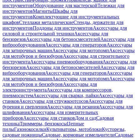
инструментов
Оборудование для мастерской
Тележки для
инструментов
Магниты
Шкафы для
инструментов
Комплектующие для инструментальных
шкафов
Стеллажи металлические
Стенды, держатели для
инструментов
Поддоны для инструментов
Аксессуары для
силовой и строительной техники
Аксессуары для
бензорезов
Аксессуары для бетоносмесителей
Аксессуары для
виброоборудования
Аксессуары для генераторов
Аксессуары
для затирочных машин
Аксессуары для мотопомп
Аксессуары
для мотобуров и бензобуров
Аксессуары для строительного
инструмента
Аксессуары пневмооборудования
Аксессуары для
бензорезов
Аксессуары для бетоносмесителей
Аксессуары для
виброоборудования
Аксессуары для генераторов
Аксессуары
для затирочных машин
Аксессуары для мотопомп
Аксессуары
для мотобуров и бензобуров
Аксессуары для
электроинструмента
Аксессуары для компрессоров,
пневмосистем
Аксессуары для сварки, пайки
Аксессуары для
станков
Аксессуары для стружкоотсосов
Аксессуары для
бурения и сверления
Аксессуары для резания
Аксессуары для
шлифования
Аксессуары для измерительных
приборов
Аксессуары для станков
Дом и сад
Садовая
техника
Триммеры, бензокосы
Цепные
пилы
Газонокосилки
Культиваторы, мотоблоки
Кусторезы,
садовые ножницы
Садовые, кормовые измельчители
Садовые