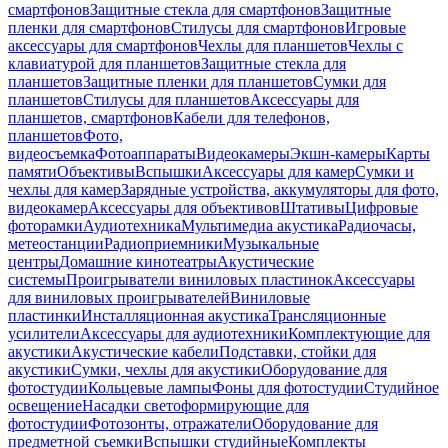
смартфонов
Защитные стекла для смартфонов
Защитные
пленки для смартфонов
Стилусы для смартфонов
Игровые
аксессуары для смартфонов
Чехлы для планшетов
Чехлы с
клавиатурой для планшетов
Защитные стекла для
планшетов
Защитные пленки для планшетов
Сумки для
планшетов
Стилусы для планшетов
Аксессуары для
планшетов, смартфонов
Кабели для телефонов,
планшетов
Фото,
видеосъемка
Фотоаппараты
Видеокамеры
Экшн-камеры
Карты
памяти
Объективы
Вспышки
Аксессуары для камер
Сумки и
чехлы для камер
Зарядные устройства, аккумуляторы для фото,
видеокамер
Аксессуары для объективов
Штативы
Цифровые
фоторамки
Аудиотехника
Мультимедиа акустика
Радиочасы,
метеостанции
Радиоприемники
Музыкальные
центры
Домашние кинотеатры
Акустические
системы
Проигрыватели виниловых пластинок
Аксессуары
для виниловых проигрывателей
Виниловые
пластинки
Инсталляционная акустика
Трансляционные
усилители
Аксессуары для аудиотехники
Комплектующие для
акустики
Акустические кабели
Подставки, стойки для
акустики
Сумки, чехлы для акустики
Оборудование для
фотостудии
Кольцевые лампы
Фоны для фотостудии
Студийное
освещение
Насадки светоформирующие для
фотостудии
Фотозонты, отражатели
Оборудование для
предметной съемки
Вспышки студийные
Комплекты