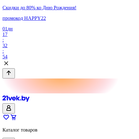
Скидки до 80% ко Дню Рождения!
промокод HAPPY22
01
дн
17
:
32
:
54
Каталог товаров