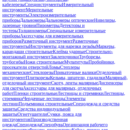
кабелерезы
Специнструменты
Измерительный
инструмент
Мерительные
инструменты
Электроизмерительные
приборы
Дальномеры
Дальномеры оптические
Нивелиры,
лазерные уровни
Пирометры
Детекторы и
тестеры
Толщиномеры
Специальные измерительные
приборы
Аксессуары для измерительных
приборов
Разметочный инструмент
Разметочные
инструменты
Инструменты для нарезки резьбы
Маркеры,
карандаши строительные
Клейма ударные
Строительно-
монтажный инструмент
Заклепочники
Труборезы,
трубогибы
Ножи строительные
Мультитулы
Пробойники,
просекатели отверстий
Ломы
Степлеры
механические
Стеклорезы
Прикаточные валики
Отделочный
инструмент
Плиткорезы
Кельмы, шпатели, гладилки
Малярный,
отделочный инструмент
Скотч, ленты малярные
Диспенсеры
для скотча
Аксессуары для малярных, отделочных
работ
Пленки строительные
Лестницы и стремянки
Лестницы,
стремянки
Чердачные лестницы
Элементы
лестниц
Подъемники строительные
Спецодежда и средства
защиты
Средства индивидуальной
защиты
Огнетушители
Сумки, пояса для
инструментов
Производственная
одежда
Спецодежда
Спецобувь
Организация рабочего
пространства
Фонари, прожекторы
Кейсы, ящики для