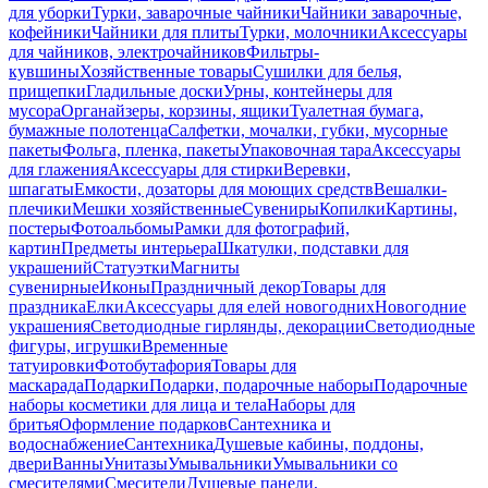
для уборки
Турки, заварочные чайники
Чайники заварочные,
кофейники
Чайники для плиты
Турки, молочники
Аксессуары
для чайников, электрочайников
Фильтры-
кувшины
Хозяйственные товары
Сушилки для белья,
прищепки
Гладильные доски
Урны, контейнеры для
мусора
Органайзеры, корзины, ящики
Туалетная бумага,
бумажные полотенца
Салфетки, мочалки, губки, мусорные
пакеты
Фольга, пленка, пакеты
Упаковочная тара
Аксессуары
для глажения
Аксессуары для стирки
Веревки,
шпагаты
Емкости, дозаторы для моющих средств
Вешалки-
плечики
Мешки хозяйственные
Сувениры
Копилки
Картины,
постеры
Фотоальбомы
Рамки для фотографий,
картин
Предметы интерьера
Шкатулки, подставки для
украшений
Статуэтки
Магниты
сувенирные
Иконы
Праздничный декор
Товары для
праздника
Елки
Аксессуары для елей новогодних
Новогодние
украшения
Светодиодные гирлянды, декорации
Светодиодные
фигуры, игрушки
Временные
татуировки
Фотобутафория
Товары для
маскарада
Подарки
Подарки, подарочные наборы
Подарочные
наборы косметики для лица и тела
Наборы для
бритья
Оформление подарков
Сантехника и
водоснабжение
Сантехника
Душевые кабины, поддоны,
двери
Ванны
Унитазы
Умывальники
Умывальники со
смесителями
Смесители
Душевые панели,