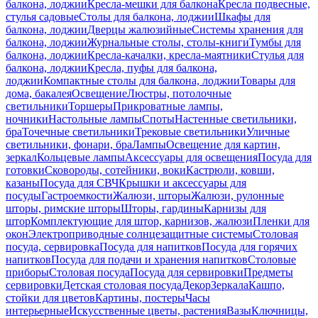
балкона, лоджии
Кресла-мешки для балкона
Кресла подвесные,
стулья садовые
Столы для балкона, лоджии
Шкафы для
балкона, лоджии
Дверцы жалюзийные
Системы хранения для
балкона, лоджии
Журнальные столы, столы-книги
Тумбы для
балкона, лоджии
Кресла-качалки, кресла-маятники
Стулья для
балкона, лоджии
Кресла, пуфы для балкона,
лоджии
Компактные столы для балкона, лоджии
Товары для
дома, бакалея
Освещение
Люстры, потолочные
светильники
Торшеры
Прикроватные лампы,
ночники
Настольные лампы
Споты
Настенные светильники,
бра
Точечные светильники
Трековые светильники
Уличные
светильники, фонари, бра
Лампы
Освещение для картин,
зеркал
Кольцевые лампы
Аксессуары для освещения
Посуда для
готовки
Сковороды, сотейники, воки
Кастрюли, ковши,
казаны
Посуда для СВЧ
Крышки и аксессуары для
посуды
Гастроемкости
Жалюзи, шторы
Жалюзи, рулонные
шторы, римские шторы
Шторы, гардины
Карнизы для
штор
Комплектующие для штор, карнизов, жалюзи
Пленки для
окон
Электроприводные солнцезащитные системы
Столовая
посуда, сервировка
Посуда для напитков
Посуда для горячих
напитков
Посуда для подачи и хранения напитков
Столовые
приборы
Столовая посуда
Посуда для сервировки
Предметы
сервировки
Детская столовая посуда
Декор
Зеркала
Кашпо,
стойки для цветов
Картины, постеры
Часы
интерьерные
Искусственные цветы, растения
Вазы
Ключницы,