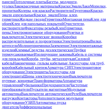
панели
Потолочные плиты
Багеты, молдинги,
уголки
Лакокрасочные материалы
Краски
Эмали
Лаки
Морилки,
пропитки
Колеры для краски
Растворители
Грунтовки
Краски,
эмали аэрозольные
Краски, эмали
Пены, клеи,
герметики
Жидкие гвозди
Герметики
Монтажная пена
Клеи для
обоев
Клеи для напольных покрытий
Очистители,
растворители
Фиксаторы резьбы
Клеи
Герметики,
пены
Электромонтажное оборудование
Розетки и
выключатели
Электрические звонки
Коробки
распределительные и подрозетники
Электропатроны
Вилки,
штепсели
Молниеприемники
Заземление
Электромонтажные
изделия
Клеммы
Средства диэлектрические
Трубки
термоусаживаемые
Изолирующие зажимы
Кабель и системы
для прокладки
Короба, трубы, металлорукав
Силовой
кабель
Наконечники, гильзы кабельные
Аксессуары для труб,
коробов
Кабельный крепеж
Арматура СИП
Электрощитовое
оборудование
Электрощиты
Аксессуары для
электрощита
Шины электротехнические
Выключатели
путевые, концевые
Трансформаторы
Аппаратура
управления
Рубильники
Предохранители
Частотные
преобразователи
Пускатели магнитные
Модульная
автоматика
Выключатели автоматические
Реле
Выключатели
нагрузки
Контакторы
Дополнительное модульное
оборудование
УЗИП
Автоматика пуска
двигателя
Дифференциальные