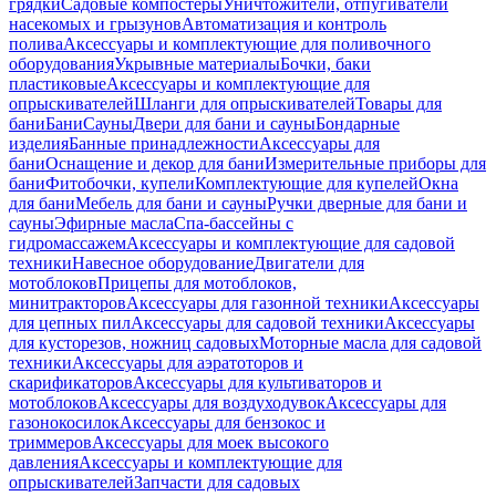
грядки
Садовые компостеры
Уничтожители, отпугиватели
насекомых и грызунов
Автоматизация и контроль
полива
Аксессуары и комплектующие для поливочного
оборудования
Укрывные материалы
Бочки, баки
пластиковые
Аксессуары и комплектующие для
опрыскивателей
Шланги для опрыскивателей
Товары для
бани
Бани
Сауны
Двери для бани и сауны
Бондарные
изделия
Банные принадлежности
Аксессуары для
бани
Оснащение и декор для бани
Измерительные приборы для
бани
Фитобочки, купели
Комплектующие для купелей
Окна
для бани
Мебель для бани и сауны
Ручки дверные для бани и
сауны
Эфирные масла
Спа-бассейны с
гидромассажем
Аксессуары и комплектующие для садовой
техники
Навесное оборудование
Двигатели для
мотоблоков
Прицепы для мотоблоков,
минитракторов
Аксессуары для газонной техники
Аксессуары
для цепных пил
Аксессуары для садовой техники
Аксессуары
для кусторезов, ножниц садовых
Моторные масла для садовой
техники
Аксессуары для аэратоторов и
скарификаторов
Аксессуары для культиваторов и
мотоблоков
Аксессуары для воздуходувок
Аксессуары для
газонокосилок
Аксессуары для бензокос и
триммеров
Аксессуары для моек высокого
давления
Аксессуары и комплектующие для
опрыскивателей
Запчасти для садовых