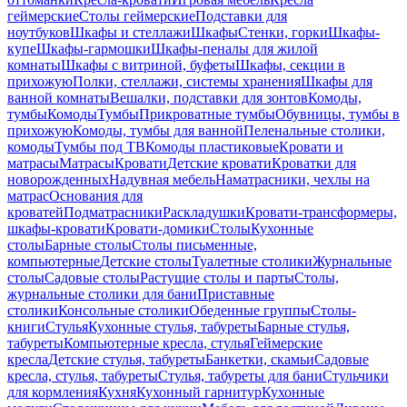
геймерские
Столы геймерские
Подставки для
ноутбуков
Шкафы и стеллажи
Шкафы
Стенки, горки
Шкафы-
купе
Шкафы-гармошки
Шкафы-пеналы для жилой
комнаты
Шкафы с витриной, буфеты
Шкафы, секции в
прихожую
Полки, стеллажи, системы хранения
Шкафы для
ванной комнаты
Вешалки, подставки для зонтов
Комоды,
тумбы
Комоды
Тумбы
Прикроватные тумбы
Обувницы, тумбы в
прихожую
Комоды, тумбы для ванной
Пеленальные столики,
комоды
Тумбы под ТВ
Комоды пластиковые
Кровати и
матрасы
Матрасы
Кровати
Детские кровати
Кроватки для
новорожденных
Надувная мебель
Наматрасники, чехлы на
матрас
Основания для
кроватей
Подматрасники
Раскладушки
Кровати-трансформеры,
шкафы-кровати
Кровати-домики
Столы
Кухонные
столы
Барные столы
Столы письменные,
компьютерные
Детские столы
Туалетные столики
Журнальные
столы
Садовые столы
Растущие столы и парты
Столы,
журнальные столики для бани
Приставные
столики
Консольные столики
Обеденные группы
Столы-
книги
Стулья
Кухонные стулья, табуреты
Барные стулья,
табуреты
Компьютерные кресла, стулья
Геймерские
кресла
Детские стулья, табуреты
Банкетки, скамьи
Садовые
кресла, стулья, табуреты
Стулья, табуреты для бани
Стульчики
для кормления
Кухня
Кухонный гарнитур
Кухонные