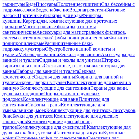
гарнитуры
Биде
Писсуары
Полотенцесушители
Спа-бассейны с
гидромассажем
Водоснабжение
Водонагреватели
Бытовые
насосы
Проточные фильтры для воды
Фильтры-
кувшины
Картриджи, комплектующие для проточных
фильтров
Магистральные фильтры, системы
сантехнические
Аксессуары для магистральных фильтров,
систем сантехнических
Трубы полипропиленовые
Фитинги
полипропиленовые
Расширительные баки,
гидроаккумуляторы
Обустройство ванной комнаты и
туалета
Мебель для ванной
Зеркала для ванной
Аксессуары для
ванной и туалета
Сиденья и чехлы для унитаза
Шторки,
карнизы для ванны
Стеклянные, пластиковые шторки для
ванны
Наборы для ванной и туалета
Зеркала
косметические
Сиденья для ванны
Коврики для ванной и
туалета
Экран-дверки в туалет
Комплектующие для мебели в
ванную
Комплектующие для сантехники
Экраны для ванн,
душевых поддонов
Опоры для ванн, душевых
поддонов
Комплектующие для ванн
Плинтусы для
сантехники
Сифоны, трапы
Комплектующие для
умывальников, моек
Комплектующие для унитазов, писсуаров,
биде
Бачки для унитазов
Комплектующие для душевых
гарнитуров
Комплектующие для сифонов,
трапов
Комплектующие для смесителей
Комплектующие для
душевых кабин, уголков
Сантехника для кухни
Кухонные
мойки
Кухонные мойки со смесителями
Смесители для