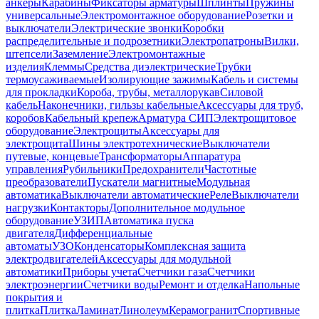
анкеры
Карабины
Фиксаторы арматуры
Шплинты
Пружины
универсальные
Электромонтажное оборудование
Розетки и
выключатели
Электрические звонки
Коробки
распределительные и подрозетники
Электропатроны
Вилки,
штепсели
Заземление
Электромонтажные
изделия
Клеммы
Средства диэлектрические
Трубки
термоусаживаемые
Изолирующие зажимы
Кабель и системы
для прокладки
Короба, трубы, металлорукав
Силовой
кабель
Наконечники, гильзы кабельные
Аксессуары для труб,
коробов
Кабельный крепеж
Арматура СИП
Электрощитовое
оборудование
Электрощиты
Аксессуары для
электрощита
Шины электротехнические
Выключатели
путевые, концевые
Трансформаторы
Аппаратура
управления
Рубильники
Предохранители
Частотные
преобразователи
Пускатели магнитные
Модульная
автоматика
Выключатели автоматические
Реле
Выключатели
нагрузки
Контакторы
Дополнительное модульное
оборудование
УЗИП
Автоматика пуска
двигателя
Дифференциальные
автоматы
УЗО
Конденсаторы
Комплексная защита
электродвигателей
Аксессуары для модульной
автоматики
Приборы учета
Счетчики газа
Счетчики
электроэнергии
Счетчики воды
Ремонт и отделка
Напольные
покрытия и
плитка
Плитка
Ламинат
Линолеум
Керамогранит
Спортивные