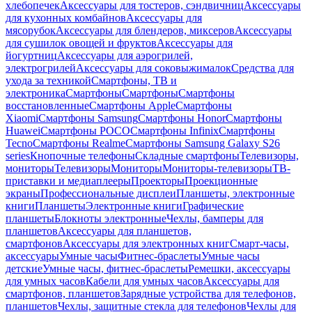
хлебопечек
Аксессуары для тостеров, сэндвичниц
Аксессуары
для кухонных комбайнов
Аксессуары для
мясорубок
Аксессуары для блендеров, миксеров
Аксессуары
для сушилок овощей и фруктов
Аксессуары для
йогуртниц
Аксессуары для аэрогрилей,
электрогрилей
Аксессуары для соковыжималок
Средства для
ухода за техникой
Смартфоны, ТВ и
электроника
Смартфоны
Смартфоны
Смартфоны
восстановленные
Смартфоны Apple
Смартфоны
Xiaomi
Смартфоны Samsung
Смартфоны Honor
Смартфоны
Huawei
Смартфоны POCO
Смартфоны Infinix
Смартфоны
Tecno
Смартфоны Realme
Смартфоны Samsung Galaxy S26
series
Кнопочные телефоны
Складные смартфоны
Телевизоры,
мониторы
Телевизоры
Мониторы
Мониторы-телевизоры
ТВ-
приставки и медиаплееры
Проекторы
Проекционные
экраны
Профессиональные дисплеи
Планшеты, электронные
книги
Планшеты
Электронные книги
Графические
планшеты
Блокноты электронные
Чехлы, бамперы для
планшетов
Аксессуары для планшетов,
смартфонов
Аксессуары для электронных книг
Смарт-часы,
аксессуары
Умные часы
Фитнес-браслеты
Умные часы
детские
Умные часы, фитнес-браслеты
Ремешки, аксессуары
для умных часов
Кабели для умных часов
Аксессуары для
смартфонов, планшетов
Зарядные устройства для телефонов,
планшетов
Чехлы, защитные стекла для телефонов
Чехлы для