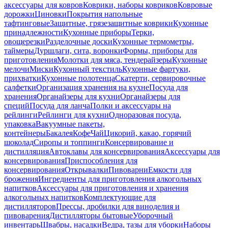
аксессуары для ковров
Коврики, наборы ковриков
Ковровые
дорожки
Циновки
Покрытия напольные
тафтинговые
Защитные, грязезащитные коврики
Кухонные
принадлежности
Кухонные приборы
Терки,
овощерезки
Разделочные доски
Кухонные термометры,
таймеры
Дуршлаги, сита, воронки
Формы, приборы для
приготовления
Молотки для мяса, тендерайзеры
Кухонные
мелочи
Миски
Кухонный текстиль
Кухонные фартуки,
прихватки
Кухонные полотенца
Скатерти, сервировочные
салфетки
Организация хранения на кухне
Посуда для
хранения
Органайзеры для кухни
Органайзеры для
специй
Посуда для ланча
Полки и аксессуары на
рейлинги
Рейлинги для кухни
Одноразовая посуда,
упаковка
Вакуумные пакеты,
контейнеры
Бакалея
Кофе
Чай
Цикорий, какао, горячий
шоколад
Сиропы и топпинги
Консервирование и
дистилляция
Автоклавы для консервирования
Аксессуары для
консервирования
Приспособления для
консервирования
Открывалки
Пивоварни
Емкости для
брожения
Ингредиенты для приготовления алкогольных
напитков
Аксессуары для приготовления и хранения
алкогольных напитков
Комплектующие для
дистилляторов
Прессы, дробилки для виноделия и
пивоварения
Дистилляторы бытовые
Уборочный
инвентарь
Швабры, насадки
Ведра, тазы для уборки
Наборы