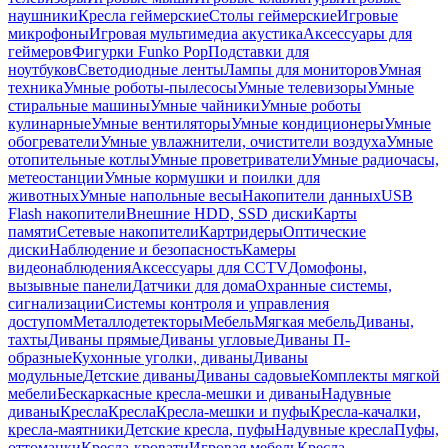
наушники
Кресла геймерские
Столы геймерские
Игровые
микрофоны
Игровая мультимедиа акустика
Аксессуары для
геймеров
Фигурки Funko Pop
Подставки для
ноутбуков
Светодиодные ленты
Лампы для мониторов
Умная
техника
Умные роботы-пылесосы
Умные телевизоры
Умные
стиральные машины
Умные чайники
Умные роботы
кулинарные
Умные вентиляторы
Умные кондиционеры
Умные
обогреватели
Умные увлажнители, очистители воздуха
Умные
отопительные котлы
Умные проветриватели
Умные радиочасы,
метеостанции
Умные кормушки и поилки для
животных
Умные напольные весы
Накопители данных
USB
Flash накопители
Внешние HDD, SSD диски
Карты
памяти
Сетевые накопители
Картридеры
Оптические
диски
Наблюдение и безопасность
Камеры
видеонаблюдения
Аксессуары для CCTV
Домофоны,
вызывные панели
Датчики для дома
Охранные системы,
сигнализации
Системы контроля и управления
доступом
Металлодетекторы
Мебель
Мягкая мебель
Диваны,
тахты
Диваны прямые
Диваны угловые
Диваны П-
образные
Кухонные уголки, диваны
Диваны
модульные
Детские диваны
Диваны садовые
Комплекты мягкой
мебели
Бескаркасные кресла-мешки и диваны
Надувные
диваны
Кресла
Кресла
Кресла-мешки и пуфы
Кресла-качалки,
кресла-маятники
Детские кресла, пуфы
Надувные кресла
Пуфы,
оттоманки
Кресла-кровати
Игровая мебель
Кресла