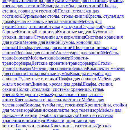
модули
Столешницы для кухни
Мебель для гостиной
Диваны,
кресла для гостиной
Комоды, тумбы для гостиной
Шкафы,
стенки, горки для гостиной
Полки, стеллажи для
гостиной
Журнальные столы, столы-книги
Кресла, стулья для
дома
Кресла-качалки, кресла-маятники
Мебель для
кухни
Столы, столики
Стулья для кухни
Стулья, табуреты
барные
Кухонный гарнитур
Кухонные модули
Кухонные
уголки, диваны
Стульчики для кормления
Системы хранения
для кухни
Мебель для ванной
Тумбы, консоли для
ванной
Шкафы, пеналы для ванной
Шкафчики, полки для
ванной
Зеркала для ванной
Аксессуары для ванной
Мебель-
трансформер
Мебель-трансформер
Кровати-
трансформеры
Детские кроватки-трансформеры
Столы-
трансформеры
Мебель для спальни
Зеркала
Комплекты мебели
для спальни
Прикроватные тумбы
Комоды и тумбы для
спальни
Туалетные столики
Шкафы для спальни
Мебель для
жилых комнат
Диваны, кресла для дома
Шкафы, стенки,
секции
Полки, стеллажи, системы хранения
Стулья,
кресла
Комоды и тумбы
Журнальные столы, столы-
книги
Кресла-качалки, кресла-маятники
Мебель для
телевизора
Комоды, тумбы под телевизор
Кронштейны, стойки
для телевизора
Каминокомплекты под телевизор
Мебель для
прихожей
Секции, тумбы в прихожую
Полки и системы
хранения в прихожую
Вешалки, подставки для
зонтов
Банкетки, скамьи
Ключницы, газетницы
Детская