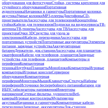
оборудования для фотостудии
Стойки, системы крепления для
студийного оборудования
Портативная
аудиотехника
Наушники и гарнитуры
Портативные колонки,
акустика
Умные колонки
MP3-плееры
Диктофоны
CD-
проигрыватели
Аксессуары для телевизоров
Кронштейны,
стойки
Кабели для телевизоров
Подписки на видеосервисы
ТВ-
антенны
ТВ-тюнеры
Аксессуары для ТВ
Аксессуары для
проектора
Очки 3D
Средства для ухода за
электроникой
Кабели, переходники
Аксессуары для
портативных устройств
Портативные аккумуляторы
Элементы
питания, зарядные устройства
Аккумуляторные
батареи
Держатели, док-станции
Аксессуары для планшетов,
смартфонов
Кабели для телефонов, планшетов
Зарядные
устройства для телефонов, планшетов
Компьютеры и
периферия
Компьютерная
техника
Ноутбуки
Планшеты
Моноблоки
Компьютеры
Игровые
компьютеры
Игровые консоли
Серверное
оборудование
Компьютерная
периферия
Мониторы
Мыши
Клавиатуры
Стилусы
Наборы
периферии
Источники бесперебойного питания
Батареи для
ИБП
Стабилизаторы напряжения
Инверторы
напряжения
Сетевые фильтры, удлинители
Веб-
камеры
Игровые контроллеры
Мультимедиа
акустика
Наушники и гарнитуры
Компьютерные кабели,
переходники
Зарядные, аккумуляторы
Док-станции,