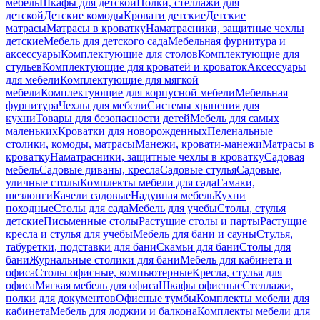
мебель
Шкафы для детской
Полки, стеллажи для
детской
Детские комоды
Кровати детские
Детские
матрасы
Матрасы в кроватку
Наматрасники, защитные чехлы
детские
Мебель для детского сада
Мебельная фурнитура и
аксессуары
Комплектующие для столов
Комплектующие для
стульев
Комплектующие для кроватей и кроваток
Аксессуары
для мебели
Комплектующие для мягкой
мебели
Комплектующие для корпусной мебели
Мебельная
фурнитура
Чехлы для мебели
Системы хранения для
кухни
Товары для безопасности детей
Мебель для самых
маленьких
Кроватки для новорожденных
Пеленальные
столики, комоды, матрасы
Манежи, кровати-манежи
Матрасы в
кроватку
Наматрасники, защитные чехлы в кроватку
Садовая
мебель
Садовые диваны, кресла
Садовые стулья
Садовые,
уличные столы
Комплекты мебели для сада
Гамаки,
шезлонги
Качели садовые
Надувная мебель
Кухни
походные
Столы для сада
Мебель для учебы
Столы, стулья
детские
Письменные столы
Растущие столы и парты
Растущие
кресла и стулья для учебы
Мебель для бани и сауны
Стулья,
табуретки, подставки для бани
Скамьи для бани
Столы для
бани
Журнальные столики для бани
Мебель для кабинета и
офиса
Столы офисные, компьютерные
Кресла, стулья для
офиса
Мягкая мебель для офиса
Шкафы офисные
Стеллажи,
полки для документов
Офисные тумбы
Комплекты мебели для
кабинета
Мебель для лоджии и балкона
Комплекты мебели для