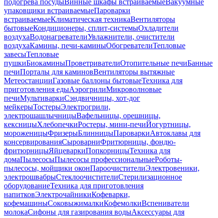
подогрева посуды
Винные шкафы встраиваемые
Вакуумные
упаковщики встраиваемые
Пароварки
встраиваемые
Климатическая техника
Вентиляторы
бытовые
Кондиционеры, сплит-системы
Охладители
воздуха
Водонагреватели
Увлажнители, очистители
воздуха
Камины, печи-камины
Обогреватели
Тепловые
завесы
Тепловые
пушки
Биокамины
Проветриватели
Отопительные печи
Банные
печи
Порталы для каминов
Вентиляторы вытяжные
Метеостанции
Газовые баллоны бытовые
Техника для
приготовления еды
Аэрогрили
Микроволновые
печи
Мультиварки
Сэндвичницы, хот-дог
мейкеры
Тостеры
Электрогрили,
электрошашлычницы
Вафельницы, орешницы,
кексницы
Хлебопечки
Ростеры, мини-печи
Йогуртницы,
мороженицы
Фризеры
Блинницы
Пароварки
Автоклавы для
консервирования
Сыроварни
Фритюрницы, фондю-
фритюрницы
Яйцеварки
Попкорницы
Техника для
дома
Пылесосы
Пылесосы профессиональные
Роботы-
пылесосы, мойщики окон
Пароочистители
Электровеники,
электрошвабры
Стеклоочистители
Стерилизационное
оборудование
Техника для приготовления
напитков
Электрочайники
Кофеварки,
кофемашины
Соковыжималки
Кофемолки
Вспениватели
молока
Сифоны для газирования воды
Аксессуары для