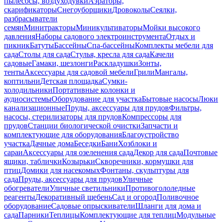
пылесосы, воздуходувки
Аэраторы,
скарификаторы
Снегоуборщики
Дровоколы
Сеялки,
разбрасыватели
семян
Минитракторы
Миникультиваторы
Мойки высокого
давления
Наборы садового электроинструмента
Отдых и
пикник
Батуты
Бассейны
Спа-бассейны
Комплекты мебели для
сада
Столы для сада
Стулья, кресла для сада
Качели
садовые
Гамаки, шезлонги
Раскладушки
Зонты,
тенты
Аксессуары для садовой мебели
Грили
Мангалы,
коптильни
Детская площадка
Сумки-
холодильники
Портативные колонки и
аудиосистемы
Оборудование для участка
Бытовые насосы
Люки
канализационные
Пруды, аксессуары для прудов
Фильтры,
насосы, стерилизаторы для прудов
Компрессоры для
прудов
Станции биологической очистки
Запчасти и
комплектующие для оборудования
Благоустройство
участка
Дачные дома
Беседки
Бани
Хозблоки и
сараи
Аксессуары для озеленения сада
Декор для сада
Почтовые
ящики, таблички
Козырьки
Скворечники, кормушки для
птиц
Домики для насекомых
Фонтаны, скульптуры для
сада
Пруды, аксессуары для прудов
Уличные
обогреватели
Уличные светильники
Противогололедные
реагенты
Декоративный щебень
Сад и огород
Поливочное
оборудование
Садовые опрыскиватели
Шланги для дома и
сада
Парники
Теплицы
Комплектующие для теплиц
Модульные