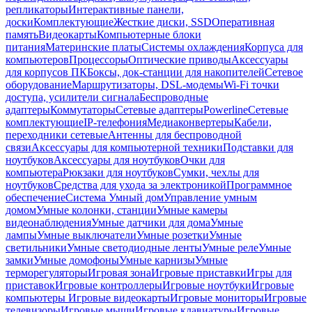
репликаторы
Интерактивные панели,
доски
Комплектующие
Жесткие диски, SSD
Оперативная
память
Видеокарты
Компьютерные блоки
питания
Материнские платы
Системы охлаждения
Корпуса для
компьютеров
Процессоры
Оптические приводы
Аксессуары
для корпусов ПК
Боксы, док-станции для накопителей
Сетевое
оборудование
Маршрутизаторы, DSL-модемы
Wi-Fi точки
доступа, усилители сигнала
Беспроводные
адаптеры
Коммутаторы
Сетевые адаптеры
Powerline
Сетевые
комплектующие
IP-телефония
Медиаконвертеры
Кабели,
переходники сетевые
Антенны для беспроводной
связи
Аксессуары для компьютерной техники
Подставки для
ноутбуков
Аксессуары для ноутбуков
Очки для
компьютера
Рюкзаки для ноутбуков
Сумки, чехлы для
ноутбуков
Средства для ухода за электроникой
Программное
обеспечение
Система Умный дом
Управление умным
домом
Умные колонки, станции
Умные камеры
видеонаблюдения
Умные датчики для дома
Умные
лампы
Умные выключатели
Умные розетки
Умные
светильники
Умные светодиодные ленты
Умные реле
Умные
замки
Умные домофоны
Умные карнизы
Умные
терморегуляторы
Игровая зона
Игровые приставки
Игры для
приставок
Игровые контроллеры
Игровые ноутбуки
Игровые
компьютеры
Игровые видеокарты
Игровые мониторы
Игровые
телевизоры
Игровые мыши
Игровые клавиатуры
Игровые