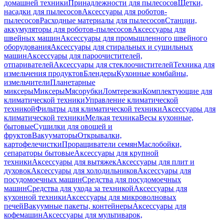
домашней техники
Принадлежности для пылесосов
Щетки,
насадки для пылесосов
Аксессуары для роботов-
пылесосов
Расходные материалы для пылесосов
Станции,
аккумуляторы для роботов-пылесосов
Аксессуары для
швейных машин
Аксессуары для промышленного швейного
оборудования
Аксессуары для стиральных и сушильных
машин
Аксессуары для пароочистителей,
отпаривателей
Аксессуары для стеклоочистителей
Техника для
измельчения продуктов
Блендеры
Кухонные комбайны,
измельчители
Планетарные
миксеры
Миксеры
Мясорубки
Ломтерезки
Комплектующие для
климатической техники
Управление климатической
техникой
Фильтры для климатической техники
Аксессуары для
климатической техники
Мелкая техника
Весы кухонные,
бытовые
Сушилки для овощей и
фруктов
Вакууматоры
Открывалки,
картофелечистки
Проращиватели семян
Маслобойки,
сепараторы бытовые
Аксессуары для крупной
техники
Аксессуары для вытяжек
Аксессуары для плит и
духовок
Аксессуары для холодильников
Аксессуары для
посудомоечных машин
Средства для посудомоечных
машин
Средства для ухода за техникой
Аксессуары для
кухонной техники
Аксессуары для микроволновых
печей
Вакуумные пакеты, контейнеры
Аксессуары для
кофемашин
Аксессуары для мультиварок,