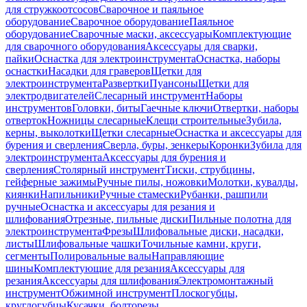
для стружкоотсосов
Сварочное и паяльное
оборудование
Сварочное оборудование
Паяльное
оборудование
Сварочные маски, аксессуары
Комплектующие
для сварочного оборудования
Аксессуары для сварки,
пайки
Оснастка для электроинструмента
Оснастка, наборы
оснастки
Насадки для граверов
Щетки для
электроинструмента
Развертки
Пуансоны
Щетки для
электродвигателей
Слесарный инструмент
Наборы
инструментов
Головки, биты
Гаечные ключи
Отвертки, наборы
отверток
Ножницы слесарные
Клещи строительные
Зубила,
керны, выколотки
Щетки слесарные
Оснастка и аксессуары для
бурения и сверления
Сверла, буры, зенкеры
Коронки
Зубила для
электроинструмента
Аксессуары для бурения и
сверления
Столярный инструмент
Тиски, струбцины,
гейферные зажимы
Ручные пилы, ножовки
Молотки, кувалды,
киянки
Напильники
Ручные стамески
Рубанки, рашпили
ручные
Оснастка и аксессуары для резания и
шлифования
Отрезные, пильные диски
Пильные полотна для
электроинструмента
Фрезы
Шлифовальные диски, насадки,
листы
Шлифовальные чашки
Точильные камни, круги,
сегменты
Полировальные валы
Направляющие
шины
Комплектующие для резания
Аксессуары для
резания
Аксессуары для шлифования
Электромонтажный
инструмент
Обжимной инструмент
Плоскогубцы,
круглогубцы
Кусачки, болторезы,