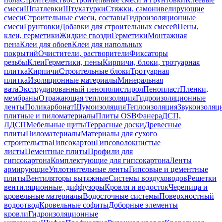
смеси
Шпатлевки
Штукатурки
Стяжки, самонивелирующие
смеси
Строительные смеси, составы
Гидроизоляционные
смеси
Грунтовки
Добавки для строительных смесей
Пены,
клеи, герметики
Жидкие гвозди
Герметики
Монтажная
пена
Клеи для обоев
Клеи для напольных
покрытий
Очистители, растворители
Фиксаторы
резьбы
Клеи
Герметики, пены
Кирпичи, блоки, тротуарная
плитка
Кирпичи
Строительные блоки
Тротуарная
плитка
Изоляционные материалы
Минеральная
вата
Экструдированный пенополистирол
Пенопласт
Пленки,
мембраны
Отражающая теплоизоляция
Гидроизоляционные
ленты
Поликарбонат
Шумоизоляция
Теплоизоляция
Звукоизоляц
плитные и пиломатериалы
Плиты OSB
Фанера
ДСП,
ЛДСП
Мебельные щиты
Террасные доски
Древесные
плиты
Пиломатериалы
Материалы для сухого
строительства
Гипсокартон
Гипсоволокнистые
листы
Цементные плиты
Профили для
гипсокартона
Комплектующие для гипсокартона
Ленты
армирующие
Уплотнительные ленты
Гипсовые и цементные
плиты
Вентиляторы вытяжные
Системы воздуховодов
Решетки
вентиляционные, диффузоры
Кровля и водосток
Черепица и
кровельные материалы
Водосточные системы
Поверхностный
водоотвод
Кровельные софиты
Доборные элементы
кровли
Гидроизоляционные