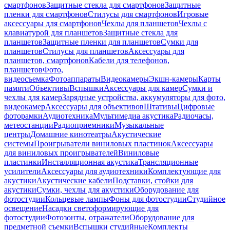
смартфонов
Защитные стекла для смартфонов
Защитные
пленки для смартфонов
Стилусы для смартфонов
Игровые
аксессуары для смартфонов
Чехлы для планшетов
Чехлы с
клавиатурой для планшетов
Защитные стекла для
планшетов
Защитные пленки для планшетов
Сумки для
планшетов
Стилусы для планшетов
Аксессуары для
планшетов, смартфонов
Кабели для телефонов,
планшетов
Фото,
видеосъемка
Фотоаппараты
Видеокамеры
Экшн-камеры
Карты
памяти
Объективы
Вспышки
Аксессуары для камер
Сумки и
чехлы для камер
Зарядные устройства, аккумуляторы для фото,
видеокамер
Аксессуары для объективов
Штативы
Цифровые
фоторамки
Аудиотехника
Мультимедиа акустика
Радиочасы,
метеостанции
Радиоприемники
Музыкальные
центры
Домашние кинотеатры
Акустические
системы
Проигрыватели виниловых пластинок
Аксессуары
для виниловых проигрывателей
Виниловые
пластинки
Инсталляционная акустика
Трансляционные
усилители
Аксессуары для аудиотехники
Комплектующие для
акустики
Акустические кабели
Подставки, стойки для
акустики
Сумки, чехлы для акустики
Оборудование для
фотостудии
Кольцевые лампы
Фоны для фотостудии
Студийное
освещение
Насадки светоформирующие для
фотостудии
Фотозонты, отражатели
Оборудование для
предметной съемки
Вспышки студийные
Комплекты