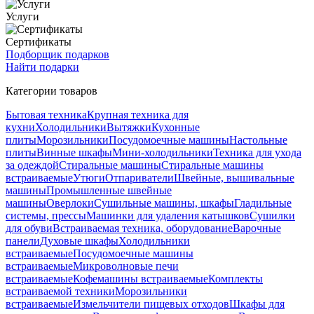
Услуги
Сертификаты
Подборщик подарков
Найти подарки
Категории товаров
Бытовая техника
Крупная техника для
кухни
Холодильники
Вытяжки
Кухонные
плиты
Морозильники
Посудомоечные машины
Настольные
плиты
Винные шкафы
Мини-холодильники
Техника для ухода
за одеждой
Стиральные машины
Стиральные машины
встраиваемые
Утюги
Отпариватели
Швейные, вышивальные
машины
Промышленные швейные
машины
Оверлоки
Сушильные машины, шкафы
Гладильные
системы, прессы
Машинки для удаления катышков
Сушилки
для обуви
Встраиваемая техника, оборудование
Варочные
панели
Духовые шкафы
Холодильники
встраиваемые
Посудомоечные машины
встраиваемые
Микроволновые печи
встраиваемые
Кофемашины встраиваемые
Комплекты
встраиваемой техники
Морозильники
встраиваемые
Измельчители пищевых отходов
Шкафы для