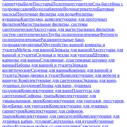
гарнитуры
Биде
Писсуары
Полотенцесушители
Спа-бассейны с
гидромассажем
Водоснабжение
Водонагреватели
Бытовые
насосы
Проточные фильтры для воды
Фильтры-
кувшины
Картриджи, комплектующие для проточных
фильтров
Магистральные фильтры, системы
сантехнические
Аксессуары для магистральных фильтров,
систем сантехнических
Трубы полипропиленовые
Фитинги
полипропиленовые
Расширительные баки,
гидроаккумуляторы
Обустройство ванной комнаты и
туалета
Мебель для ванной
Зеркала для ванной
Аксессуары для
ванной и туалета
Сиденья и чехлы для унитаза
Шторки,
карнизы для ванны
Стеклянные, пластиковые шторки для
ванны
Наборы для ванной и туалета
Зеркала
косметические
Сиденья для ванны
Коврики для ванной и
туалета
Экран-дверки в туалет
Комплектующие для мебели в
ванную
Комплектующие для сантехники
Экраны для ванн,
душевых поддонов
Опоры для ванн, душевых
поддонов
Комплектующие для ванн
Плинтусы для
сантехники
Сифоны, трапы
Комплектующие для
умывальников, моек
Комплектующие для унитазов, писсуаров,
биде
Бачки для унитазов
Комплектующие для душевых
гарнитуров
Комплектующие для сифонов,
трапов
Комплектующие для смесителей
Комплектующие для
душевых кабин, уголков
Сантехника для кухни
Кухонные
мойки
Кухонные мойки со смесителями
Смесители для