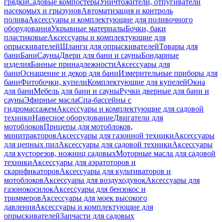
грядки
Садовые компостеры
Уничтожители, отпугиватели
насекомых и грызунов
Автоматизация и контроль
полива
Аксессуары и комплектующие для поливочного
оборудования
Укрывные материалы
Бочки, баки
пластиковые
Аксессуары и комплектующие для
опрыскивателей
Шланги для опрыскивателей
Товары для
бани
Бани
Сауны
Двери для бани и сауны
Бондарные
изделия
Банные принадлежности
Аксессуары для
бани
Оснащение и декор для бани
Измерительные приборы для
бани
Фитобочки, купели
Комплектующие для купелей
Окна
для бани
Мебель для бани и сауны
Ручки дверные для бани и
сауны
Эфирные масла
Спа-бассейны с
гидромассажем
Аксессуары и комплектующие для садовой
техники
Навесное оборудование
Двигатели для
мотоблоков
Прицепы для мотоблоков,
минитракторов
Аксессуары для газонной техники
Аксессуары
для цепных пил
Аксессуары для садовой техники
Аксессуары
для кусторезов, ножниц садовых
Моторные масла для садовой
техники
Аксессуары для аэратоторов и
скарификаторов
Аксессуары для культиваторов и
мотоблоков
Аксессуары для воздуходувок
Аксессуары для
газонокосилок
Аксессуары для бензокос и
триммеров
Аксессуары для моек высокого
давления
Аксессуары и комплектующие для
опрыскивателей
Запчасти для садовых