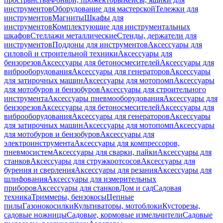
инструментов
Оборудование для мастерской
Тележки для
инструментов
Магниты
Шкафы для
инструментов
Комплектующие для инструментальных
шкафов
Стеллажи металлические
Стенды, держатели для
инструментов
Поддоны для инструментов
Аксессуары для
силовой и строительной техники
Аксессуары для
бензорезов
Аксессуары для бетоносмесителей
Аксессуары для
виброоборудования
Аксессуары для генераторов
Аксессуары
для затирочных машин
Аксессуары для мотопомп
Аксессуары
для мотобуров и бензобуров
Аксессуары для строительного
инструмента
Аксессуары пневмооборудования
Аксессуары для
бензорезов
Аксессуары для бетоносмесителей
Аксессуары для
виброоборудования
Аксессуары для генераторов
Аксессуары
для затирочных машин
Аксессуары для мотопомп
Аксессуары
для мотобуров и бензобуров
Аксессуары для
электроинструмента
Аксессуары для компрессоров,
пневмосистем
Аксессуары для сварки, пайки
Аксессуары для
станков
Аксессуары для стружкоотсосов
Аксессуары для
бурения и сверления
Аксессуары для резания
Аксессуары для
шлифования
Аксессуары для измерительных
приборов
Аксессуары для станков
Дом и сад
Садовая
техника
Триммеры, бензокосы
Цепные
пилы
Газонокосилки
Культиваторы, мотоблоки
Кусторезы,
садовые ножницы
Садовые, кормовые измельчители
Садовые