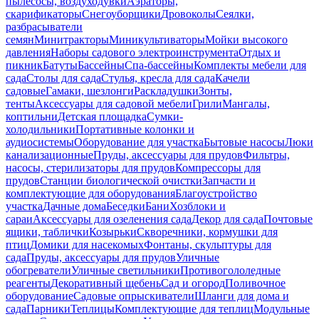
пылесосы, воздуходувки
Аэраторы,
скарификаторы
Снегоуборщики
Дровоколы
Сеялки,
разбрасыватели
семян
Минитракторы
Миникультиваторы
Мойки высокого
давления
Наборы садового электроинструмента
Отдых и
пикник
Батуты
Бассейны
Спа-бассейны
Комплекты мебели для
сада
Столы для сада
Стулья, кресла для сада
Качели
садовые
Гамаки, шезлонги
Раскладушки
Зонты,
тенты
Аксессуары для садовой мебели
Грили
Мангалы,
коптильни
Детская площадка
Сумки-
холодильники
Портативные колонки и
аудиосистемы
Оборудование для участка
Бытовые насосы
Люки
канализационные
Пруды, аксессуары для прудов
Фильтры,
насосы, стерилизаторы для прудов
Компрессоры для
прудов
Станции биологической очистки
Запчасти и
комплектующие для оборудования
Благоустройство
участка
Дачные дома
Беседки
Бани
Хозблоки и
сараи
Аксессуары для озеленения сада
Декор для сада
Почтовые
ящики, таблички
Козырьки
Скворечники, кормушки для
птиц
Домики для насекомых
Фонтаны, скульптуры для
сада
Пруды, аксессуары для прудов
Уличные
обогреватели
Уличные светильники
Противогололедные
реагенты
Декоративный щебень
Сад и огород
Поливочное
оборудование
Садовые опрыскиватели
Шланги для дома и
сада
Парники
Теплицы
Комплектующие для теплиц
Модульные