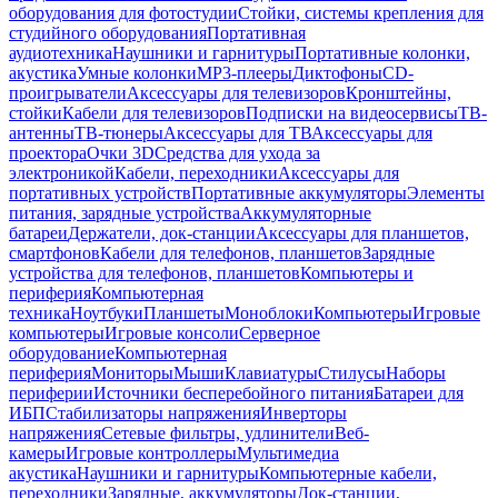
оборудования для фотостудии
Стойки, системы крепления для
студийного оборудования
Портативная
аудиотехника
Наушники и гарнитуры
Портативные колонки,
акустика
Умные колонки
MP3-плееры
Диктофоны
CD-
проигрыватели
Аксессуары для телевизоров
Кронштейны,
стойки
Кабели для телевизоров
Подписки на видеосервисы
ТВ-
антенны
ТВ-тюнеры
Аксессуары для ТВ
Аксессуары для
проектора
Очки 3D
Средства для ухода за
электроникой
Кабели, переходники
Аксессуары для
портативных устройств
Портативные аккумуляторы
Элементы
питания, зарядные устройства
Аккумуляторные
батареи
Держатели, док-станции
Аксессуары для планшетов,
смартфонов
Кабели для телефонов, планшетов
Зарядные
устройства для телефонов, планшетов
Компьютеры и
периферия
Компьютерная
техника
Ноутбуки
Планшеты
Моноблоки
Компьютеры
Игровые
компьютеры
Игровые консоли
Серверное
оборудование
Компьютерная
периферия
Мониторы
Мыши
Клавиатуры
Стилусы
Наборы
периферии
Источники бесперебойного питания
Батареи для
ИБП
Стабилизаторы напряжения
Инверторы
напряжения
Сетевые фильтры, удлинители
Веб-
камеры
Игровые контроллеры
Мультимедиа
акустика
Наушники и гарнитуры
Компьютерные кабели,
переходники
Зарядные, аккумуляторы
Док-станции,