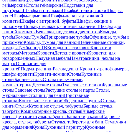
геймерские
Столы геймерские
Подставки для
ноутбуков
Шкафы и стеллажи
Шкафы
Стенки, горки
Шкафы-
купе
Шкафы-гармошки
Шкафы-пеналы для жилой
комнаты
Шкафы с витриной, буфеты
Шкафы, секции в
прихожую
Полки, стеллажи, системы хранения
Шкафы для
ванной комнаты
Вешалки, подставки для зонтов
Комоды,
тумбы
Комоды
Тумбы
Прикроватные тумбы
Обувницы, тумбы в
прихожую
Комоды, тумбы для ванной
Пеленальные столики,
комоды
Тумбы под ТВ
Комоды пластиковые
Кровати и
матрасы
Матрасы
Кровати
Детские кровати
Кроватки для
новорожденных
Надувная мебель
Наматрасники, чехлы на
матрас
Основания для
кроватей
Подматрасники
Раскладушки
Кровати-трансформеры,
шкафы-кровати
Кровати-домики
Столы
Кухонные
столы
Барные столы
Столы письменные,
компьютерные
Детские столы
Туалетные столики
Журнальные
столы
Садовые столы
Растущие столы и парты
Столы,
журнальные столики для бани
Приставные
столики
Консольные столики
Обеденные группы
Столы-
книги
Стулья
Кухонные стулья, табуреты
Барные стулья,
табуреты
Компьютерные кресла, стулья
Геймерские
кресла
Детские стулья, табуреты
Банкетки, скамьи
Садовые
кресла, стулья, табуреты
Стулья, табуреты для бани
Стульчики
для кормления
Кухня
Кухонный гарнитур
Кухонные