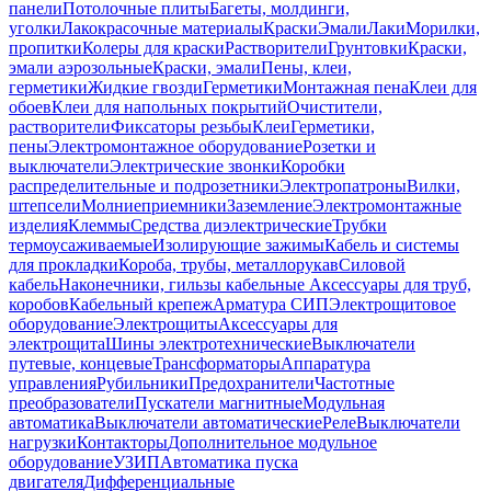
панели
Потолочные плиты
Багеты, молдинги,
уголки
Лакокрасочные материалы
Краски
Эмали
Лаки
Морилки,
пропитки
Колеры для краски
Растворители
Грунтовки
Краски,
эмали аэрозольные
Краски, эмали
Пены, клеи,
герметики
Жидкие гвозди
Герметики
Монтажная пена
Клеи для
обоев
Клеи для напольных покрытий
Очистители,
растворители
Фиксаторы резьбы
Клеи
Герметики,
пены
Электромонтажное оборудование
Розетки и
выключатели
Электрические звонки
Коробки
распределительные и подрозетники
Электропатроны
Вилки,
штепсели
Молниеприемники
Заземление
Электромонтажные
изделия
Клеммы
Средства диэлектрические
Трубки
термоусаживаемые
Изолирующие зажимы
Кабель и системы
для прокладки
Короба, трубы, металлорукав
Силовой
кабель
Наконечники, гильзы кабельные
Аксессуары для труб,
коробов
Кабельный крепеж
Арматура СИП
Электрощитовое
оборудование
Электрощиты
Аксессуары для
электрощита
Шины электротехнические
Выключатели
путевые, концевые
Трансформаторы
Аппаратура
управления
Рубильники
Предохранители
Частотные
преобразователи
Пускатели магнитные
Модульная
автоматика
Выключатели автоматические
Реле
Выключатели
нагрузки
Контакторы
Дополнительное модульное
оборудование
УЗИП
Автоматика пуска
двигателя
Дифференциальные