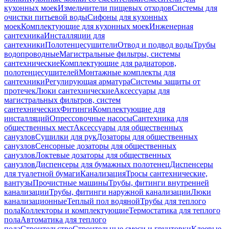
кухонных моек
Измельчители пищевых отходов
Системы для
очистки питьевой воды
Сифоны для кухонных
моек
Комплектующие для кухонных моек
Инженерная
сантехника
Инсталляции для
сантехники
Полотенцесушители
Отвод и подвод воды
Трубы
водопроводные
Магистральные фильтры, системы
сантехнические
Комплектующие для радиаторов,
полотенцесушителей
Монтажные комплекты для
сантехники
Регулирующая арматура
Системы защиты от
протечек
Люки сантехнические
Аксессуары для
магистральных фильтров, систем
сантехнических
Фитинги
Комплектующие для
инсталляций
Опрессовочные насосы
Сантехника для
общественных мест
Аксессуары для общественных
санузлов
Сушилки для рук
Дозаторы для общественных
санузлов
Сенсорные дозаторы для общественных
санузлов
Локтевые дозаторы для общественных
санузлов
Диспенсеры для бумажных полотенец
Диспенсеры
для туалетной бумаги
Канализация
Тросы сантехнические,
вантузы
Прочистные машины
Трубы, фитинги внутренней
канализации
Трубы, фитинги наружной канализации
Люки
канализационные
Теплый пол водяной
Трубы для теплого
пола
Коллекторы и комплектующие
Термостатика для теплого
пола
Автоматика для теплого
пола
Строительство
Строительные смеси и грунтовки
Клеевые