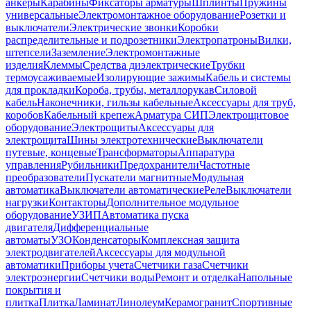
анкеры
Карабины
Фиксаторы арматуры
Шплинты
Пружины
универсальные
Электромонтажное оборудование
Розетки и
выключатели
Электрические звонки
Коробки
распределительные и подрозетники
Электропатроны
Вилки,
штепсели
Заземление
Электромонтажные
изделия
Клеммы
Средства диэлектрические
Трубки
термоусаживаемые
Изолирующие зажимы
Кабель и системы
для прокладки
Короба, трубы, металлорукав
Силовой
кабель
Наконечники, гильзы кабельные
Аксессуары для труб,
коробов
Кабельный крепеж
Арматура СИП
Электрощитовое
оборудование
Электрощиты
Аксессуары для
электрощита
Шины электротехнические
Выключатели
путевые, концевые
Трансформаторы
Аппаратура
управления
Рубильники
Предохранители
Частотные
преобразователи
Пускатели магнитные
Модульная
автоматика
Выключатели автоматические
Реле
Выключатели
нагрузки
Контакторы
Дополнительное модульное
оборудование
УЗИП
Автоматика пуска
двигателя
Дифференциальные
автоматы
УЗО
Конденсаторы
Комплексная защита
электродвигателей
Аксессуары для модульной
автоматики
Приборы учета
Счетчики газа
Счетчики
электроэнергии
Счетчики воды
Ремонт и отделка
Напольные
покрытия и
плитка
Плитка
Ламинат
Линолеум
Керамогранит
Спортивные