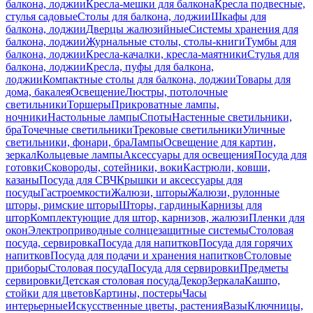
балкона, лоджии
Кресла-мешки для балкона
Кресла подвесные,
стулья садовые
Столы для балкона, лоджии
Шкафы для
балкона, лоджии
Дверцы жалюзийные
Системы хранения для
балкона, лоджии
Журнальные столы, столы-книги
Тумбы для
балкона, лоджии
Кресла-качалки, кресла-маятники
Стулья для
балкона, лоджии
Кресла, пуфы для балкона,
лоджии
Компактные столы для балкона, лоджии
Товары для
дома, бакалея
Освещение
Люстры, потолочные
светильники
Торшеры
Прикроватные лампы,
ночники
Настольные лампы
Споты
Настенные светильники,
бра
Точечные светильники
Трековые светильники
Уличные
светильники, фонари, бра
Лампы
Освещение для картин,
зеркал
Кольцевые лампы
Аксессуары для освещения
Посуда для
готовки
Сковороды, сотейники, воки
Кастрюли, ковши,
казаны
Посуда для СВЧ
Крышки и аксессуары для
посуды
Гастроемкости
Жалюзи, шторы
Жалюзи, рулонные
шторы, римские шторы
Шторы, гардины
Карнизы для
штор
Комплектующие для штор, карнизов, жалюзи
Пленки для
окон
Электроприводные солнцезащитные системы
Столовая
посуда, сервировка
Посуда для напитков
Посуда для горячих
напитков
Посуда для подачи и хранения напитков
Столовые
приборы
Столовая посуда
Посуда для сервировки
Предметы
сервировки
Детская столовая посуда
Декор
Зеркала
Кашпо,
стойки для цветов
Картины, постеры
Часы
интерьерные
Искусственные цветы, растения
Вазы
Ключницы,