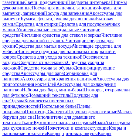
газетницы
Свечи, подсвечники
Предметы интерьера
Ширмы
декоративные
Посуда для выпечки, запекания
Формы для
выпечки, запекания
Посуда для запекания
Аксессуары для
выпечки
Бумага, фольга, рукава для выпечки
Бытовая
химия
Средства для стирки
Средства для посудомоечных
машин
Универсальные, специальные чистящие
средства
Чистящие средства для стекол и зеркал
Чистящие
средства для ванной и туалета
Чистящие средства для
кухни
Средства для мытья посуды
Чистящие средства для
мебели
Чистящие средства для напольных покрытий и
ковров
Средства для ухода за техникой
Освежители
воздуха
Средства от насекомых
Средства ухода за
одеждой
Средства ухода за обувью
Дезинфицирующие
средства
Аксессуары для бара
Сервировка для
напитков
Аксессуары для хранения напитков
Аксессуары для
приготовления коктейлей
Аксессуары для охлаждения
напитков
Наборы для бара, мини-бары
Штопоры, открывалки
для бутылок
Домашний текстиль
Подушки для
сна
Одеяла
Комплекты постельных
принадлежностей
Постельное белье
Пледы,
покрывала
Полотенца
Скатерти
Подушки декоративные
Маски,
беруши для сна
Наполнители для домашнего
текстиля
Ткани
Кухонные ножи, аксессуары
Ножи
Аксессуары
для кухонных ножей
Ножеточки и комплектующие
Ковры и
напольные покрытия
Ковры, циновки, шкуры
Ковры,