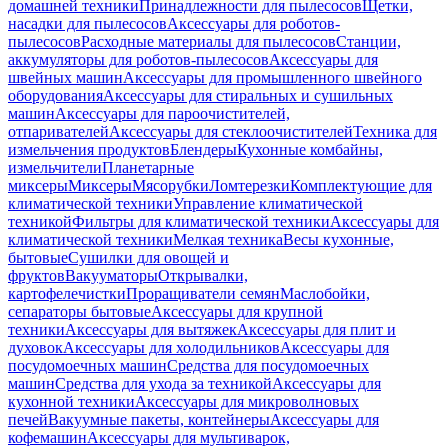
домашней техники
Принадлежности для пылесосов
Щетки,
насадки для пылесосов
Аксессуары для роботов-
пылесосов
Расходные материалы для пылесосов
Станции,
аккумуляторы для роботов-пылесосов
Аксессуары для
швейных машин
Аксессуары для промышленного швейного
оборудования
Аксессуары для стиральных и сушильных
машин
Аксессуары для пароочистителей,
отпаривателей
Аксессуары для стеклоочистителей
Техника для
измельчения продуктов
Блендеры
Кухонные комбайны,
измельчители
Планетарные
миксеры
Миксеры
Мясорубки
Ломтерезки
Комплектующие для
климатической техники
Управление климатической
техникой
Фильтры для климатической техники
Аксессуары для
климатической техники
Мелкая техника
Весы кухонные,
бытовые
Сушилки для овощей и
фруктов
Вакууматоры
Открывалки,
картофелечистки
Проращиватели семян
Маслобойки,
сепараторы бытовые
Аксессуары для крупной
техники
Аксессуары для вытяжек
Аксессуары для плит и
духовок
Аксессуары для холодильников
Аксессуары для
посудомоечных машин
Средства для посудомоечных
машин
Средства для ухода за техникой
Аксессуары для
кухонной техники
Аксессуары для микроволновых
печей
Вакуумные пакеты, контейнеры
Аксессуары для
кофемашин
Аксессуары для мультиварок,