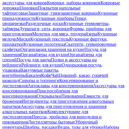
аксессуары для ковров
Коврики, наборы ковриков
Ковровые
дорожки
Циновки
Покрытия напольные
тафтинговые
Защитные, грязезащитные коврики
Кухонные
принадлежности
Кухонные приборы
Терки,
овощерезки
Разделочные доски
Кухонные термометры,
таймеры
Дуршлаги, сита, воронки
Формы, приборы для
приготовления
Молотки для мяса, тендерайзеры
Кухонные
мелочи
Миски
Кухонный текстиль
Кухонные фартуки,
прихватки
Кухонные полотенца
Скатерти, сервировочные
салфетки
Организация хранения на кухне
Посуда для
хранения
Органайзеры для кухни
Органайзеры для
специй
Посуда для ланча
Полки и аксессуары на
рейлинги
Рейлинги для кухни
Одноразовая посуда,
упаковка
Вакуумные пакеты,
контейнеры
Бакалея
Кофе
Чай
Цикорий, какао, горячий
шоколад
Сиропы и топпинги
Консервирование и
дистилляция
Автоклавы для консервирования
Аксессуары для
консервирования
Приспособления для
консервирования
Открывалки
Пивоварни
Емкости для
брожения
Ингредиенты для приготовления алкогольных
напитков
Аксессуары для приготовления и хранения
алкогольных напитков
Комплектующие для
дистилляторов
Прессы, дробилки для виноделия и
пивоварения
Дистилляторы бытовые
Уборочный
инвентарь
Швабры, насадки
Ведра, тазы для уборки
Наборы