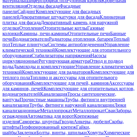
материалы
Шифер
Профнастил
Рулонная кровля
Кровельная
вентиляция
Отделка фасада
Фасадные
панели
Сайдинг
Комплектующие для фасадных
панелей
Декоративные штукатурки для фасада
Клинкерная
плитка для фасада
Декоративный камень для наружной
отделки
Отопление
Отопительные котлы
Газовые
колонки
Камины, печи-камины
Отопительные печи
Банные
печи
Водонагреватели
Радиаторы отопления, батареи
Теплый
пол
Теплые плинтусы
Системы антиобледенения
Управление
климатической техникой
Комплектующие для отопительного
оборудования
Стабилизаторы напряжения
Насосы
циркуляционные
Регулирующая арматура
Отвод и подвод
воды
Дымоходы и комплектующие
Управление климатической
техникой
Комплектующие для радиаторов
Комплектующие для
теплого пола
Топливо и аксессуары для отопительного
оборудования
Комплектующие для печей, каминов
Аксессуары
для каминов, печей
Комплектующие для отопительных котлов,
водонагревателей
Канализация
Тросы сантехнические,
вантузы
Прочистные машины
Трубы, фитинги внутренней
канализации
Трубы, фитинги наружной канализации
Люки
канализационные
Металлопрокат
Металлопрокат
Сваи
Заборы,
ограждения
Автоматика для ворот
Крепежные
изделия
Саморезы, шурупы
Гвозди
Анкеры, дюбели
Скобы,
штифты
Перфорированный крепеж
Гайки,
шайбы
Заклепки
Болты, винты, шпильки
Хомуты
Химические