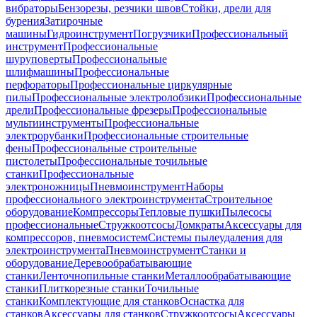
вибраторы
Бензорезы, резчики швов
Стойки, дрели для
бурения
Затирочные
машины
Гидроинструмент
Погрузчики
Профессиональный
инструмент
Профессиональные
шуруповерты
Профессиональные
шлифмашины
Профессиональные
перфораторы
Профессиональные циркулярные
пилы
Профессиональные электролобзики
Профессиональные
дрели
Профессиональные фрезеры
Профессиональные
мультиинструменты
Профессиональные
электрорубанки
Профессиональные строительные
фены
Профессиональные строительные
пистолеты
Профессиональные точильные
станки
Профессиональные
электроножницы
Пневмоинструмент
Наборы
профессионального электроинструмента
Строительное
оборудование
Компрессоры
Тепловые пушки
Пылесосы
профессиональные
Стружкоотсосы
Домкраты
Аксессуары для
компрессоров, пневмосистем
Системы пылеудаления для
электроинструмента
Пневмоинструмент
Станки и
оборудование
Деревообрабатывающие
станки
Ленточнопильные станки
Металлообрабатывающие
станки
Плиткорезные станки
Точильные
станки
Комплектующие для станков
Оснастка для
станков
Аксессуары для станков
Стружкоотсосы
Аксессуары