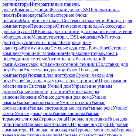
репликаторы
Интерактивные панели,
доски
Комплектующие
Жесткие диски, SSD
Оперативная
память
Видеокарты
Компьютерные блоки
питания
Материнские платы
Системы охлаждения
Корпуса для
компьютеров
Процессоры
Оптические приводы
Аксессуары
для корпусов ПК
Боксы, док-станции для накопителей
Сетевое
оборудование
Маршрутизаторы, DSL-модемы
Wi-Fi точки
доступа, усилители сигнала
Беспроводные
адаптеры
Коммутаторы
Сетевые адаптеры
Powerline
Сетевые
комплектующие
IP-телефония
Медиаконвертеры
Кабели,
переходники сетевые
Антенны для беспроводной
связи
Аксессуары для компьютерной техники
Подставки для
ноутбуков
Аксессуары для ноутбуков
Очки для
компьютера
Рюкзаки для ноутбуков
Сумки, чехлы для
ноутбуков
Средства для ухода за электроникой
Программное
обеспечение
Система Умный дом
Управление умным
домом
Умные колонки, станции
Умные камеры
видеонаблюдения
Умные датчики для дома
Умные
лампы
Умные выключатели
Умные розетки
Умные
светильники
Умные светодиодные ленты
Умные реле
Умные
замки
Умные домофоны
Умные карнизы
Умные
терморегуляторы
Игровая зона
Игровые приставки
Игры для
приставок
Игровые контроллеры
Игровые ноутбуки
Игровые
компьютеры
Игровые видеокарты
Игровые мониторы
Игровые
телевизоры
Игровые мыши
Игровые клавиатуры
Игровые