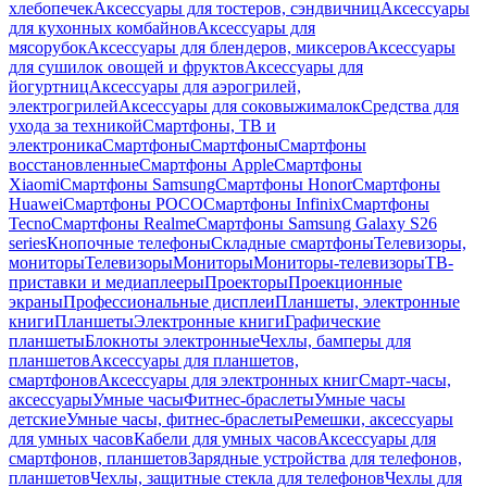
хлебопечек
Аксессуары для тостеров, сэндвичниц
Аксессуары
для кухонных комбайнов
Аксессуары для
мясорубок
Аксессуары для блендеров, миксеров
Аксессуары
для сушилок овощей и фруктов
Аксессуары для
йогуртниц
Аксессуары для аэрогрилей,
электрогрилей
Аксессуары для соковыжималок
Средства для
ухода за техникой
Смартфоны, ТВ и
электроника
Смартфоны
Смартфоны
Смартфоны
восстановленные
Смартфоны Apple
Смартфоны
Xiaomi
Смартфоны Samsung
Смартфоны Honor
Смартфоны
Huawei
Смартфоны POCO
Смартфоны Infinix
Смартфоны
Tecno
Смартфоны Realme
Смартфоны Samsung Galaxy S26
series
Кнопочные телефоны
Складные смартфоны
Телевизоры,
мониторы
Телевизоры
Мониторы
Мониторы-телевизоры
ТВ-
приставки и медиаплееры
Проекторы
Проекционные
экраны
Профессиональные дисплеи
Планшеты, электронные
книги
Планшеты
Электронные книги
Графические
планшеты
Блокноты электронные
Чехлы, бамперы для
планшетов
Аксессуары для планшетов,
смартфонов
Аксессуары для электронных книг
Смарт-часы,
аксессуары
Умные часы
Фитнес-браслеты
Умные часы
детские
Умные часы, фитнес-браслеты
Ремешки, аксессуары
для умных часов
Кабели для умных часов
Аксессуары для
смартфонов, планшетов
Зарядные устройства для телефонов,
планшетов
Чехлы, защитные стекла для телефонов
Чехлы для