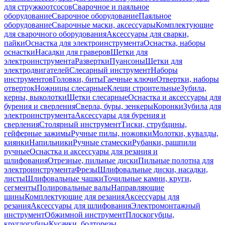
для стружкоотсосов
Сварочное и паяльное
оборудование
Сварочное оборудование
Паяльное
оборудование
Сварочные маски, аксессуары
Комплектующие
для сварочного оборудования
Аксессуары для сварки,
пайки
Оснастка для электроинструмента
Оснастка, наборы
оснастки
Насадки для граверов
Щетки для
электроинструмента
Развертки
Пуансоны
Щетки для
электродвигателей
Слесарный инструмент
Наборы
инструментов
Головки, биты
Гаечные ключи
Отвертки, наборы
отверток
Ножницы слесарные
Клещи строительные
Зубила,
керны, выколотки
Щетки слесарные
Оснастка и аксессуары для
бурения и сверления
Сверла, буры, зенкеры
Коронки
Зубила для
электроинструмента
Аксессуары для бурения и
сверления
Столярный инструмент
Тиски, струбцины,
гейферные зажимы
Ручные пилы, ножовки
Молотки, кувалды,
киянки
Напильники
Ручные стамески
Рубанки, рашпили
ручные
Оснастка и аксессуары для резания и
шлифования
Отрезные, пильные диски
Пильные полотна для
электроинструмента
Фрезы
Шлифовальные диски, насадки,
листы
Шлифовальные чашки
Точильные камни, круги,
сегменты
Полировальные валы
Направляющие
шины
Комплектующие для резания
Аксессуары для
резания
Аксессуары для шлифования
Электромонтажный
инструмент
Обжимной инструмент
Плоскогубцы,
круглогубцы
Кусачки, болторезы,