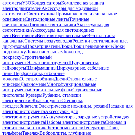
автоматы
УЗО
Конденсаторы
Комплексная защита
электродвигателей
Аксессуары для модульной
автоматики
Светотехника
Промышленное и сигнальное
освещение
Светодиодные ленты
Точечные
светильники
Трековые светильники
Аксессуары для
светотехники
Аксессуары для светодиодных
лент
Вентиляция
Вентиляторы вытяжные
Вентиляторы
канальные
Системы воздуховодов
Решетки вентиляционные,
диффузоры
Проветриватели
Люки
Люки ревизионные
Люки
под плитку
Люки напольные
Люки под
покраску
Строительный
инструмент
Электроинструмент
Шуруповерты,
гайковерты
Шлифмашины
Циркулярные, сабельные
пилы
Перфораторы, отбойные
молотки
Электролобзики
Дрели
Строительные
миксеры
Дальномеры
Многофункциональные
инструменты
Строительные фены
Строительные
пистолеты
Фрезеры
Рубанки, стамески
электрические
Краскопульты
Степлеры,
гвоздезабиватели
Электрические ножницы, резаки
Насадки для
электроинструмента
Аксессуары для
электроинструмента
Аккумуляторы, зарядные устройства для
электроинструмента
Наборы электроинструмента
Силовая и
строительная техника
Бетоносмесители
Генераторы
Тали,
тельферы
Такелаж
Виброплиты, глубинные