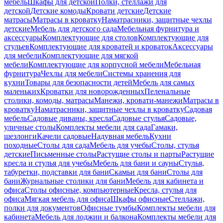
мебель
Шкафы для детской
Полки, стеллажи для
детской
Детские комоды
Кровати детские
Детские
матрасы
Матрасы в кроватку
Наматрасники, защитные чехлы
детские
Мебель для детского сада
Мебельная фурнитура и
аксессуары
Комплектующие для столов
Комплектующие для
стульев
Комплектующие для кроватей и кроваток
Аксессуары
для мебели
Комплектующие для мягкой
мебели
Комплектующие для корпусной мебели
Мебельная
фурнитура
Чехлы для мебели
Системы хранения для
кухни
Товары для безопасности детей
Мебель для самых
маленьких
Кроватки для новорожденных
Пеленальные
столики, комоды, матрасы
Манежи, кровати-манежи
Матрасы в
кроватку
Наматрасники, защитные чехлы в кроватку
Садовая
мебель
Садовые диваны, кресла
Садовые стулья
Садовые,
уличные столы
Комплекты мебели для сада
Гамаки,
шезлонги
Качели садовые
Надувная мебель
Кухни
походные
Столы для сада
Мебель для учебы
Столы, стулья
детские
Письменные столы
Растущие столы и парты
Растущие
кресла и стулья для учебы
Мебель для бани и сауны
Стулья,
табуретки, подставки для бани
Скамьи для бани
Столы для
бани
Журнальные столики для бани
Мебель для кабинета и
офиса
Столы офисные, компьютерные
Кресла, стулья для
офиса
Мягкая мебель для офиса
Шкафы офисные
Стеллажи,
полки для документов
Офисные тумбы
Комплекты мебели для
кабинета
Мебель для лоджии и балкона
Комплекты мебели для