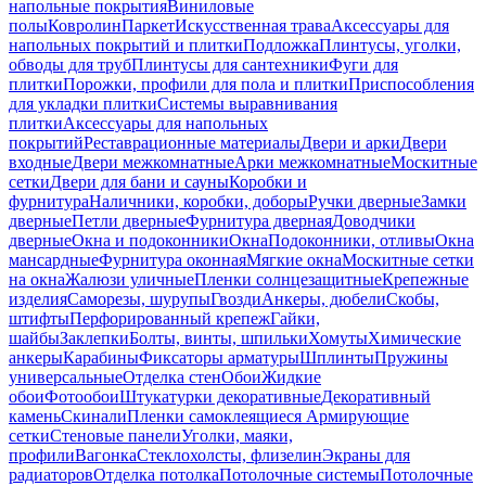
напольные покрытия
Виниловые
полы
Ковролин
Паркет
Искусственная трава
Аксессуары для
напольных покрытий и плитки
Подложка
Плинтусы, уголки,
обводы для труб
Плинтусы для сантехники
Фуги для
плитки
Порожки, профили для пола и плитки
Приспособления
для укладки плитки
Системы выравнивания
плитки
Аксессуары для напольных
покрытий
Реставрационные материалы
Двери и арки
Двери
входные
Двери межкомнатные
Арки межкомнатные
Москитные
сетки
Двери для бани и сауны
Коробки и
фурнитура
Наличники, коробки, доборы
Ручки дверные
Замки
дверные
Петли дверные
Фурнитура дверная
Доводчики
дверные
Окна и подоконники
Окна
Подоконники, отливы
Окна
мансардные
Фурнитура оконная
Мягкие окна
Москитные сетки
на окна
Жалюзи уличные
Пленки солнцезащитные
Крепежные
изделия
Саморезы, шурупы
Гвозди
Анкеры, дюбели
Скобы,
штифты
Перфорированный крепеж
Гайки,
шайбы
Заклепки
Болты, винты, шпильки
Хомуты
Химические
анкеры
Карабины
Фиксаторы арматуры
Шплинты
Пружины
универсальные
Отделка стен
Обои
Жидкие
обои
Фотообои
Штукатурки декоративные
Декоративный
камень
Скинали
Пленки самоклеящиеся
Армирующие
сетки
Стеновые панели
Уголки, маяки,
профили
Вагонка
Стеклохолсты, флизелин
Экраны для
радиаторов
Отделка потолка
Потолочные системы
Потолочные