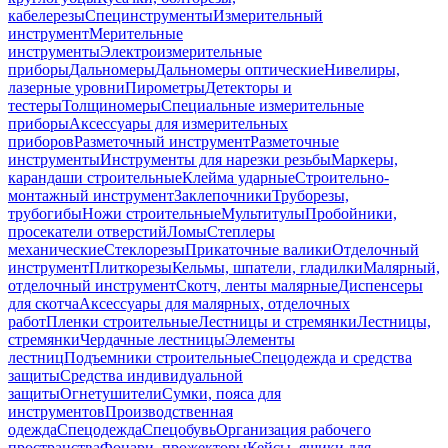
кабелерезы
Специнструменты
Измерительный
инструмент
Мерительные
инструменты
Электроизмерительные
приборы
Дальномеры
Дальномеры оптические
Нивелиры,
лазерные уровни
Пирометры
Детекторы и
тестеры
Толщиномеры
Специальные измерительные
приборы
Аксессуары для измерительных
приборов
Разметочный инструмент
Разметочные
инструменты
Инструменты для нарезки резьбы
Маркеры,
карандаши строительные
Клейма ударные
Строительно-
монтажный инструмент
Заклепочники
Труборезы,
трубогибы
Ножи строительные
Мультитулы
Пробойники,
просекатели отверстий
Ломы
Степлеры
механические
Стеклорезы
Прикаточные валики
Отделочный
инструмент
Плиткорезы
Кельмы, шпатели, гладилки
Малярный,
отделочный инструмент
Скотч, ленты малярные
Диспенсеры
для скотча
Аксессуары для малярных, отделочных
работ
Пленки строительные
Лестницы и стремянки
Лестницы,
стремянки
Чердачные лестницы
Элементы
лестниц
Подъемники строительные
Спецодежда и средства
защиты
Средства индивидуальной
защиты
Огнетушители
Сумки, пояса для
инструментов
Производственная
одежда
Спецодежда
Спецобувь
Организация рабочего
пространства
Фонари, прожекторы
Кейсы, ящики для