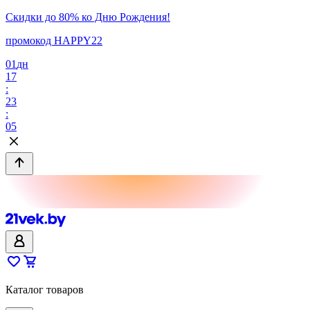
Скидки до 80% ко Дню Рождения!
промокод HAPPY22
01
дн
17
:
23
:
05
Каталог товаров