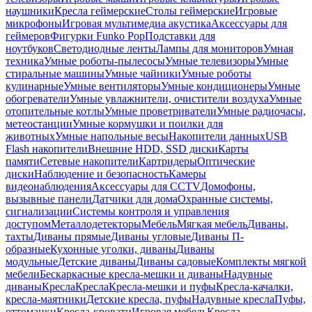
наушники
Кресла геймерские
Столы геймерские
Игровые
микрофоны
Игровая мультимедиа акустика
Аксессуары для
геймеров
Фигурки Funko Pop
Подставки для
ноутбуков
Светодиодные ленты
Лампы для мониторов
Умная
техника
Умные роботы-пылесосы
Умные телевизоры
Умные
стиральные машины
Умные чайники
Умные роботы
кулинарные
Умные вентиляторы
Умные кондиционеры
Умные
обогреватели
Умные увлажнители, очистители воздуха
Умные
отопительные котлы
Умные проветриватели
Умные радиочасы,
метеостанции
Умные кормушки и поилки для
животных
Умные напольные весы
Накопители данных
USB
Flash накопители
Внешние HDD, SSD диски
Карты
памяти
Сетевые накопители
Картридеры
Оптические
диски
Наблюдение и безопасность
Камеры
видеонаблюдения
Аксессуары для CCTV
Домофоны,
вызывные панели
Датчики для дома
Охранные системы,
сигнализации
Системы контроля и управления
доступом
Металлодетекторы
Мебель
Мягкая мебель
Диваны,
тахты
Диваны прямые
Диваны угловые
Диваны П-
образные
Кухонные уголки, диваны
Диваны
модульные
Детские диваны
Диваны садовые
Комплекты мягкой
мебели
Бескаркасные кресла-мешки и диваны
Надувные
диваны
Кресла
Кресла
Кресла-мешки и пуфы
Кресла-качалки,
кресла-маятники
Детские кресла, пуфы
Надувные кресла
Пуфы,
оттоманки
Кресла-кровати
Игровая мебель
Кресла