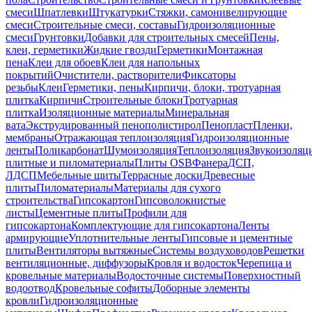
смеси
Шпатлевки
Штукатурки
Стяжки, самонивелирующие
смеси
Строительные смеси, составы
Гидроизоляционные
смеси
Грунтовки
Добавки для строительных смесей
Пены,
клеи, герметики
Жидкие гвозди
Герметики
Монтажная
пена
Клеи для обоев
Клеи для напольных
покрытий
Очистители, растворители
Фиксаторы
резьбы
Клеи
Герметики, пены
Кирпичи, блоки, тротуарная
плитка
Кирпичи
Строительные блоки
Тротуарная
плитка
Изоляционные материалы
Минеральная
вата
Экструдированный пенополистирол
Пенопласт
Пленки,
мембраны
Отражающая теплоизоляция
Гидроизоляционные
ленты
Поликарбонат
Шумоизоляция
Теплоизоляция
Звукоизоляц
плитные и пиломатериалы
Плиты OSB
Фанера
ДСП,
ЛДСП
Мебельные щиты
Террасные доски
Древесные
плиты
Пиломатериалы
Материалы для сухого
строительства
Гипсокартон
Гипсоволокнистые
листы
Цементные плиты
Профили для
гипсокартона
Комплектующие для гипсокартона
Ленты
армирующие
Уплотнительные ленты
Гипсовые и цементные
плиты
Вентиляторы вытяжные
Системы воздуховодов
Решетки
вентиляционные, диффузоры
Кровля и водосток
Черепица и
кровельные материалы
Водосточные системы
Поверхностный
водоотвод
Кровельные софиты
Доборные элементы
кровли
Гидроизоляционные