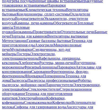
подогрева посуды
Винные шкафы встраиваемые
Вакуумные
упаковщики встраиваемые
Пароварки
встраиваемые
Климатическая техника
Вентиляторы
бытовые
Кондиционеры, сплит-системы
Охладители
воздуха
Водонагреватели
Увлажнители, очистители
воздуха
Камины, печи-камины
Обогреватели
Тепловые
завесы
Тепловые
пушки
Биокамины
Проветриватели
Отопительные печи
Банные
печи
Порталы для каминов
Вентиляторы вытяжные
Метеостанции
Газовые баллоны бытовые
Техника для
приготовления еды
Аэрогрили
Микроволновые
печи
Мультиварки
Сэндвичницы, хот-дог
мейкеры
Тостеры
Электрогрили,
электрошашлычницы
Вафельницы, орешницы,
кексницы
Хлебопечки
Ростеры, мини-печи
Йогуртницы,
мороженицы
Фризеры
Блинницы
Пароварки
Автоклавы для
консервирования
Сыроварни
Фритюрницы, фондю-
фритюрницы
Яйцеварки
Попкорницы
Техника для
дома
Пылесосы
Пылесосы профессиональные
Роботы-
пылесосы, мойщики окон
Пароочистители
Электровеники,
электрошвабры
Стеклоочистители
Стерилизационное
оборудование
Техника для приготовления
напитков
Электрочайники
Кофеварки,
кофемашины
Соковыжималки
Кофемолки
Вспениватели
молока
Сифоны для газирования воды
Аксессуары для