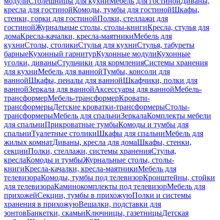
модули
Столешницы для кухни
Мебель для гостиной
Диваны,
кресла для гостиной
Комоды, тумбы для гостиной
Шкафы,
стенки, горки для гостиной
Полки, стеллажи для
гостиной
Журнальные столы, столы-книги
Кресла, стулья для
дома
Кресла-качалки, кресла-маятники
Мебель для
кухни
Столы, столики
Стулья для кухни
Стулья, табуреты
барные
Кухонный гарнитур
Кухонные модули
Кухонные
уголки, диваны
Стульчики для кормления
Системы хранения
для кухни
Мебель для ванной
Тумбы, консоли для
ванной
Шкафы, пеналы для ванной
Шкафчики, полки для
ванной
Зеркала для ванной
Аксессуары для ванной
Мебель-
трансформер
Мебель-трансформер
Кровати-
трансформеры
Детские кроватки-трансформеры
Столы-
трансформеры
Мебель для спальни
Зеркала
Комплекты мебели
для спальни
Прикроватные тумбы
Комоды и тумбы для
спальни
Туалетные столики
Шкафы для спальни
Мебель для
жилых комнат
Диваны, кресла для дома
Шкафы, стенки,
секции
Полки, стеллажи, системы хранения
Стулья,
кресла
Комоды и тумбы
Журнальные столы, столы-
книги
Кресла-качалки, кресла-маятники
Мебель для
телевизора
Комоды, тумбы под телевизор
Кронштейны, стойки
для телевизора
Каминокомплекты под телевизор
Мебель для
прихожей
Секции, тумбы в прихожую
Полки и системы
хранения в прихожую
Вешалки, подставки для
зонтов
Банкетки, скамьи
Ключницы, газетницы
Детская