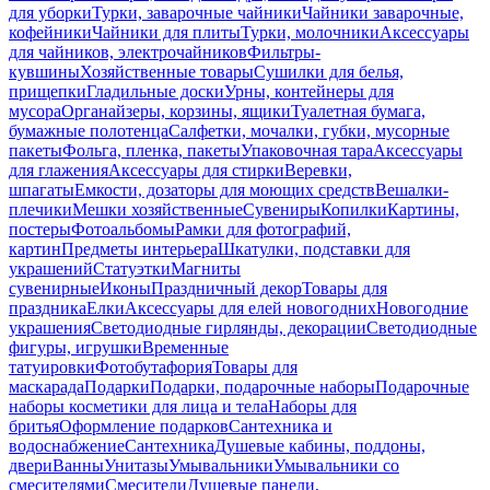
для уборки
Турки, заварочные чайники
Чайники заварочные,
кофейники
Чайники для плиты
Турки, молочники
Аксессуары
для чайников, электрочайников
Фильтры-
кувшины
Хозяйственные товары
Сушилки для белья,
прищепки
Гладильные доски
Урны, контейнеры для
мусора
Органайзеры, корзины, ящики
Туалетная бумага,
бумажные полотенца
Салфетки, мочалки, губки, мусорные
пакеты
Фольга, пленка, пакеты
Упаковочная тара
Аксессуары
для глажения
Аксессуары для стирки
Веревки,
шпагаты
Емкости, дозаторы для моющих средств
Вешалки-
плечики
Мешки хозяйственные
Сувениры
Копилки
Картины,
постеры
Фотоальбомы
Рамки для фотографий,
картин
Предметы интерьера
Шкатулки, подставки для
украшений
Статуэтки
Магниты
сувенирные
Иконы
Праздничный декор
Товары для
праздника
Елки
Аксессуары для елей новогодних
Новогодние
украшения
Светодиодные гирлянды, декорации
Светодиодные
фигуры, игрушки
Временные
татуировки
Фотобутафория
Товары для
маскарада
Подарки
Подарки, подарочные наборы
Подарочные
наборы косметики для лица и тела
Наборы для
бритья
Оформление подарков
Сантехника и
водоснабжение
Сантехника
Душевые кабины, поддоны,
двери
Ванны
Унитазы
Умывальники
Умывальники со
смесителями
Смесители
Душевые панели,