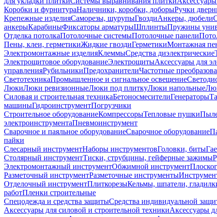
для укладки плитки
Системы выравнивания плитки
Аксессуары
Коробки и фурнитура
Наличники, коробки, доборы
Ручки дверн
Крепежные изделия
Саморезы, шурупы
Гвозди
Анкеры, дюбели
анкеры
Карабины
Фиксаторы арматуры
Шплинты
Пружины унив
Отделка потолка
Потолочные системы
Потолочные панели
Пото
Пены, клеи, герметики
Жидкие гвозди
Герметики
Монтажная пе
Электромонтажные изделия
Клеммы
Средства диэлектрические
Электрощитовое оборудование
Электрощиты
Аксессуары для э
управления
Рубильники
Предохранители
Частотные преобразов
Светотехника
Промышленное и сигнальное освещение
Светоди
Люки
Люки ревизионные
Люки под плитку
Люки напольные
Люк
Силовая и строительная техника
Бетоносмесители
Генераторы
Та
машины
Гидроинструмент
Погрузчики
Строительное оборудование
Компрессоры
Тепловые пушки
Пыле
электроинструмента
Пневмоинструмент
Сварочное и паяльное оборудование
Сварочное оборудование
П
пайки
Слесарный инструмент
Наборы инструментов
Головки, биты
Га
Столярный инструмент
Тиски, струбцины, гейферные зажимы
Р
Электромонтажный инструмент
Обжимной инструмент
Плоског
Разметочный инструмент
Разметочные инструменты
Инструмент
Отделочный инструмент
Плиткорезы
Кельмы, шпатели, гладилк
работ
Пленки строительные
Спецодежда и средства защиты
Средства индивидуальной защ
Аксессуары для силовой и строительной техники
Аксессуары дл