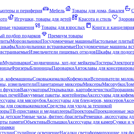
ьютеры и периферия
Мебель
Товары для дома, бакалея
С
мото
Игрушки, товары для детей
Красота и стиль
Здоров
рные украшения
Товары для взрослых
Книги и канцеляри
й подбор подарков
Премиум товары
плиты
Морозильники
Посудомоечные машины
Настольные плиты
 шкафы
Холодильники встраиваемые
Посудомоечные машины вс
встраиваемые
Измельчители пищевых отходов
Шкафы для подогр
чи
Мультиварки
Сэндвичницы, хот-дог мейкеры
Тостеры
Электрог
еницы
Фризеры
Блинницы
Пароварки
Автоклавы для консервиров
ки, кофемашины
Соковыжималки
Кофемолки
Вспениватели молок
ны, измельчители
Планетарные миксеры
Миксеры
Мясорубки
Лом
и фруктов
Вакууматоры
Открывалки, картофелечистки
Проращива
вых печей
Вакуумные пакеты, контейнеры
Аксессуары для кофе
ессуары для мясорубок
Аксессуары для блендеров, миксеров
Аксе
ры для соковыжималок
Средства для ухода за техникой
зоры
ТВ-приставки и медиаплееры
Проекторы
Проекционные эк
сы детские
Умные часы, фитнес-браслеты
Ремешки, аксессуары дл
рты памяти
Объективы
Вспышки
Аксессуары для камер
Сумки и ч
орамки
студии
Студийное освещение
Насадки светоформирующие для фо