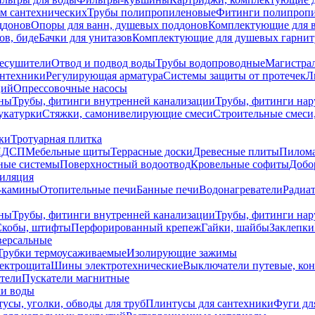
ем сантехнических
Трубы полипропиленовые
Фитинги полипроп
ддонов
Опоры для ванн, душевых поддонов
Комплектующие для 
ов, биде
Бачки для унитазов
Комплектующие для душевых гарнит
есушители
Отвод и подвод воды
Трубы водопроводные
Магистрал
антехники
Регулирующая арматура
Системы защиты от протечек
Л
ций
Опрессовочные насосы
ны
Трубы, фитинги внутренней канализации
Трубы, фитинги на
катурки
Стяжки, самонивелирующие смеси
Строительные смеси,
ки
Тротуарная плитка
ЛДСП
Мебельные щиты
Террасные доски
Древесные плиты
Пилом
ные системы
Поверхностный водоотвод
Кровельные софиты
Добо
тиляция
-камины
Отопительные печи
Банные печи
Водонагреватели
Радиат
ны
Трубы, фитинги внутренней канализации
Трубы, фитинги на
Скобы, штифты
Перфорированный крепеж
Гайки, шайбы
Заклепки
ерсальные
Трубки термоусаживаемые
Изолирующие зажимы
лектрощита
Шины электротехнические
Выключатели путевые, ко
атели
Пускатели магнитные
ки воды
усы, уголки, обводы для труб
Плинтусы для сантехники
Фуги дл