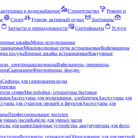
антехника и водоснабжение
Строительство
Ремонт и
ье
Спорт
Туризм, активный отдых
Зоотовары
я
Запчасти и принадлежности
Сертификаты
Услуги
Винные шкафы
Мини-холодильники
траиваемые
Микроволновые печи встраиваемые
Кофемашины
ева посуды
Винные шкафы встраиваемые
Вакуумные
рили, электрошашлычницы
Вафельницы, орешницы,
ания
Сыроварни
Фритюрницы, фондю-
а
Сифоны для газирования воды
терезки
тели семян
Маслобойки, сепараторы бытовые
машин
Аксессуары для мультиварок, хлебопечек
Аксессуары для
ссуары для сушилок овощей и фруктов
Аксессуары для
раны
Профессиональные дисплеи
я умных часов
Кабели для умных часов
ехлы для камер
Зарядные устройства, аккумуляторы для фото,
тостудии
Фотозонты, отражатели
Оборудование для предметной