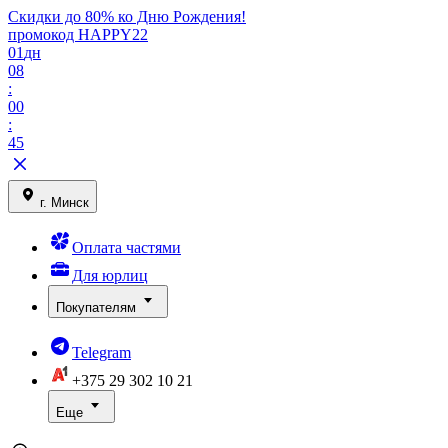
Скидки до 80% ко Дню Рождения!
промокод HAPPY22
01
дн
08
:
00
:
45
г. Минск
Оплата частями
Для юрлиц
Покупателям
Telegram
+375 29
302 10 21
Еще