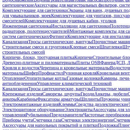
сантехнические
Аксессуары для магистральных фильтров, сист
Комплектующие для сантехники
Экраны для ванн, душевых по
для умывальников, моек
Комплектующие для унитазов, писсуар
смесителей
Комплектующие для душевых кабин, уголков
Инженерная сантехника
Инсталляции для сантехники
Полотенц
радиаторов, полотенцесушителей
Монтажные комплекты для с
систем сантехнических
Фитинги
Комплектующие для инсталля
Канализация
Тросы сантехнические, вантузы
Прочистные маши
Строительные смеси и грунтовки
Клеевые смеси
Шпатлевки
Шту
строительных смесей
Кирпичи, блоки, тротуарная плитка
Кирпичи
Строительные бло
Древесно-плитные и пиломатериалы
Плиты OSB
Фанера
ДСП, 
Кровля и водосток
Черепица и кровельные материалы
Водосточ
материалы
Шифер
Профнастил
Рулонная кровля
Кровельная вен
Отопление
Отопительные котлы
Газовые колонки
Камины, печи
антиобледенения
Управление климатической техникой
Канализация
Тросы сантехнические, вантузы
Прочистные маши
Крепежные изделия
Саморезы, шурупы
Гвозди
Анкеры, дюбели
анкеры
Карабины
Фиксаторы арматуры
Шплинты
Пружины унив
Электромонтажные изделия
Клеммы
Средства диэлектрические
Электрощитовое оборудование
Электрощиты
Аксессуары для э
управления
Рубильники
Предохранители
Частотные преобразов
Приборы учета
Счетчики газа
Счетчики электроэнергии
Счетчи
Аксессуары для напольных покрытий и плитки
Подложка
Плинт