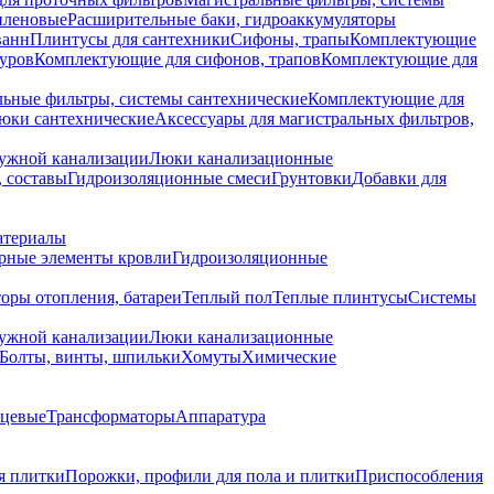
иленовые
Расширительные баки, гидроаккумуляторы
ванн
Плинтусы для сантехники
Сифоны, трапы
Комплектующие
уров
Комплектующие для сифонов, трапов
Комплектующие для
ьные фильтры, системы сантехнические
Комплектующие для
юки сантехнические
Аксессуары для магистральных фильтров,
ружной канализации
Люки канализационные
 составы
Гидроизоляционные смеси
Грунтовки
Добавки для
атериалы
рные элементы кровли
Гидроизоляционные
оры отопления, батареи
Теплый пол
Теплые плинтусы
Системы
ружной канализации
Люки канализационные
Болты, винты, шпильки
Хомуты
Химические
нцевые
Трансформаторы
Аппаратура
я плитки
Порожки, профили для пола и плитки
Приспособления