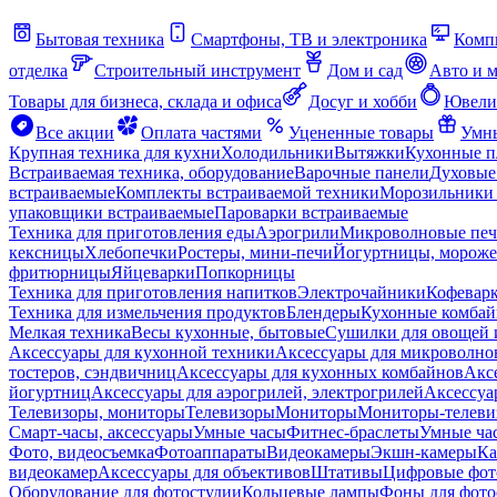
Бытовая техника
Смартфоны, ТВ и электроника
Комп
отделка
Строительный инструмент
Дом и сад
Авто и 
Товары для бизнеса, склада и офиса
Досуг и хобби
Ювели
Все акции
Оплата частями
Уцененные товары
Умны
Крупная техника для кухни
Холодильники
Вытяжки
Кухонные 
Встраиваемая техника, оборудование
Варочные панели
Духовые
встраиваемые
Комплекты встраиваемой техники
Морозильники 
упаковщики встраиваемые
Пароварки встраиваемые
Техника для приготовления еды
Аэрогрили
Микроволновые пе
кексницы
Хлебопечки
Ростеры, мини-печи
Йогуртницы, морож
фритюрницы
Яйцеварки
Попкорницы
Техника для приготовления напитков
Электрочайники
Кофевар
Техника для измельчения продуктов
Блендеры
Кухонные комбай
Мелкая техника
Весы кухонные, бытовые
Сушилки для овощей 
Аксессуары для кухонной техники
Аксессуары для микроволно
тостеров, сэндвичниц
Аксессуары для кухонных комбайнов
Акс
йогуртниц
Аксессуары для аэрогрилей, электрогрилей
Аксессуа
Телевизоры, мониторы
Телевизоры
Мониторы
Мониторы-телеви
Смарт-часы, аксессуары
Умные часы
Фитнес-браслеты
Умные ча
Фото, видеосъемка
Фотоаппараты
Видеокамеры
Экшн-камеры
Ка
видеокамер
Аксессуары для объективов
Штативы
Цифровые фот
Оборудование для фотостудии
Кольцевые лампы
Фоны для фото