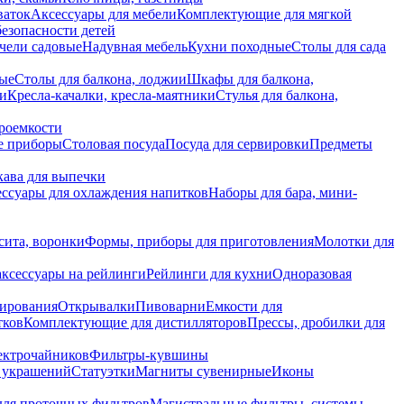
ваток
Аксессуары для мебели
Комплектующие для мягкой
безопасности детей
чели садовые
Надувная мебель
Кухни походные
Столы для сада
вые
Столы для балкона, лоджии
Шкафы для балкона,
ии
Кресла-качалки, кресла-маятники
Стулья для балкона,
роемкости
е приборы
Столовая посуда
Посуда для сервировки
Предметы
укава для выпечки
ссуары для охлаждения напитков
Наборы для бара, мини-
сита, воронки
Формы, приборы для приготовления
Молотки для
аксессуары на рейлинги
Рейлинги для кухни
Одноразовая
вирования
Открывалки
Пивоварни
Емкости для
тков
Комплектующие для дистилляторов
Прессы, дробилки для
лектрочайников
Фильтры-кувшины
я украшений
Статуэтки
Магниты сувенирные
Иконы
ля проточных фильтров
Магистральные фильтры, системы