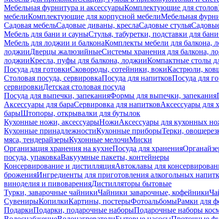
Мебельная фурнитура и аксессуары
Комплектующие для столов
мебели
Комплектующие для корпусной мебели
Мебельная фурн
Садовая мебель
Садовые диваны, кресла
Садовые стулья
Садовые
Мебель для бани и сауны
Стулья, табуретки, подставки для бани
Мебель для лоджии и балкона
Комплекты мебели для балкона, 
лоджии
Дверцы жалюзийные
Системы хранения для балкона, л
лоджии
Кресла, пуфы для балкона, лоджии
Компактные столы дл
Посуда для готовки
Сковороды, сотейники, воки
Кастрюли, ков
Столовая посуда, сервировка
Посуда для напитков
Посуда для г
сервировки
Детская столовая посуда
Посуда для выпечки, запекания
Формы для выпечки, запекания
Аксессуары для бара
Сервировка для напитков
Аксессуары для 
бары
Штопоры, открывалки для бутылок
Кухонные ножи, аксессуары
Ножи
Аксессуары для кухонных н
Кухонные принадлежности
Кухонные приборы
Терки, овощерез
мяса, тендерайзеры
Кухонные мелочи
Миски
Организация хранения на кухне
Посуда для хранения
Органайзе
посуда, упаковка
Вакуумные пакеты, контейнеры
Консервирование и дистилляция
Автоклавы для консервирован
брожения
Ингредиенты для приготовления алкогольных напит
виноделия и пивоварения
Дистилляторы бытовые
Турки, заварочные чайники
Чайники заварочные, кофейники
Ча
Сувениры
Копилки
Картины, постеры
Фотоальбомы
Рамки для ф
Подарки
Подарки, подарочные наборы
Подарочные наборы косм
Водоснабжение
Водонагреватели
Бытовые насосы
Проточные фи