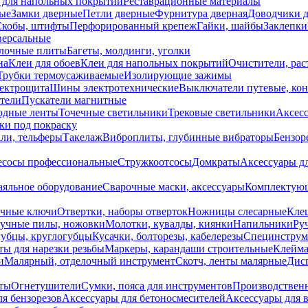
 для напольных покрытий
Реставрационные материалы
ые
Замки дверные
Петли дверные
Фурнитура дверная
Доводчики 
Скобы, штифты
Перфорированный крепеж
Гайки, шайбы
Заклепки
ерсальные
лочные плиты
Багеты, молдинги, уголки
на
Клеи для обоев
Клеи для напольных покрытий
Очистители, рас
Трубки термоусаживаемые
Изолирующие зажимы
лектрощита
Шины электротехнические
Выключатели путевые, ко
атели
Пускатели магнитные
одные ленты
Точечные светильники
Трековые светильники
Аксесс
и под покраску
ли, тельферы
Такелаж
Виброплиты, глубинные вибраторы
Бензор
сосы профессиональные
Стружкоотсосы
Домкраты
Аксессуары д
аяльное оборудование
Сварочные маски, аксессуары
Комплектующ
ечные ключи
Отвертки, наборы отверток
Ножницы слесарные
Кле
учные пилы, ножовки
Молотки, кувалды, киянки
Напильники
Ру
убцы, круглогубцы
Кусачки, болторезы, кабелерезы
Специнструм
ы для нарезки резьбы
Маркеры, карандаши строительные
Клейма
и
Малярный, отделочный инструмент
Скотч, ленты малярные
Дисп
иты
Огнетушители
Сумки, пояса для инструментов
Производствен
я бензорезов
Аксессуары для бетоносмесителей
Аксессуары для 