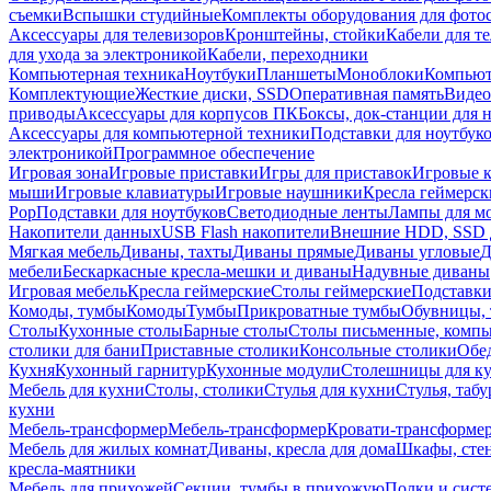
съемки
Вспышки студийные
Комплекты оборудования для фото
Аксессуары для телевизоров
Кронштейны, стойки
Кабели для т
для ухода за электроникой
Кабели, переходники
Компьютерная техника
Ноутбуки
Планшеты
Моноблоки
Компью
Комплектующие
Жесткие диски, SSD
Оперативная память
Видео
приводы
Аксессуары для корпусов ПК
Боксы, док-станции для 
Аксессуары для компьютерной техники
Подставки для ноутбук
электроникой
Программное обеспечение
Игровая зона
Игровые приставки
Игры для приставок
Игровые 
мыши
Игровые клавиатуры
Игровые наушники
Кресла геймерск
Pop
Подставки для ноутбуков
Светодиодные ленты
Лампы для м
Накопители данных
USB Flash накопители
Внешние HDD, SSD 
Мягкая мебель
Диваны, тахты
Диваны прямые
Диваны угловые
Д
мебели
Бескаркасные кресла-мешки и диваны
Надувные диваны
Игровая мебель
Кресла геймерские
Столы геймерские
Подставки
Комоды, тумбы
Комоды
Тумбы
Прикроватные тумбы
Обувницы, 
Столы
Кухонные столы
Барные столы
Столы письменные, комп
столики для бани
Приставные столики
Консольные столики
Обе
Кухня
Кухонный гарнитур
Кухонные модули
Столешницы для к
Мебель для кухни
Столы, столики
Стулья для кухни
Стулья, таб
кухни
Мебель-трансформер
Мебель-трансформер
Кровати-трансформе
Мебель для жилых комнат
Диваны, кресла для дома
Шкафы, стен
кресла-маятники
Мебель для прихожей
Секции, тумбы в прихожую
Полки и сист