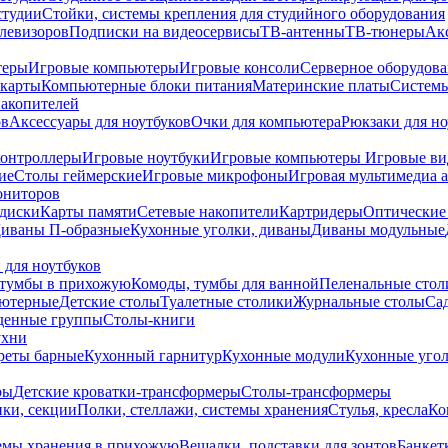
студии
Стойки, системы крепления для студийного оборудования
елевизоров
Подписки на видеосервисы
ТВ-антенны
ТВ-тюнеры
Ак
теры
Игровые компьютеры
Игровые консоли
Серверное оборудов
карты
Компьютерные блоки питания
Материнские платы
Системы
накопителей
ов
Аксессуары для ноутбуков
Очки для компьютера
Рюкзаки для но
контроллеры
Игровые ноутбуки
Игровые компьютеры
Игровые ви
ие
Столы геймерские
Игровые микрофоны
Игровая мультимедиа 
ониторов
диски
Карты памяти
Сетевые накопители
Картридеры
Оптические
иваны П-образные
Кухонные уголки, диваны
Диваны модульные
 для ноутбуков
тумбы в прихожую
Комоды, тумбы для ванной
Пеленальные стол
ьютерные
Детские столы
Туалетные столики
Журнальные столы
Са
денные группы
Столы-книги
ухни
уреты барные
Кухонный гарнитур
Кухонные модули
Кухонные угол
ры
Детские кроватки-трансформеры
Столы-трансформеры
ки, секции
Полки, стеллажи, системы хранения
Стулья, кресла
Ко
емы хранения в прихожую
Вешалки, подставки для зонтов
Банкет