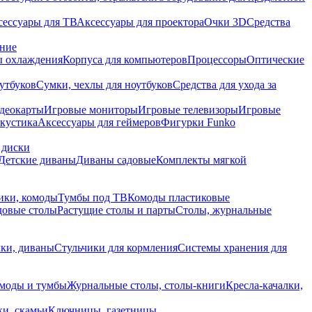
сессуары для ТВ
Аксессуары для проектора
Очки 3D
Средства
ание
 охлаждения
Корпуса для компьютеров
Процессоры
Оптические
утбуков
Сумки, чехлы для ноутбуков
Средства для ухода за
деокарты
Игровые мониторы
Игровые телевизоры
Игровые
акустика
Аксессуары для геймеров
Фигурки Funko
 диски
Детские диваны
Диваны садовые
Комплекты мягкой
ики, комоды
Тумбы под ТВ
Комоды пластиковые
довые столы
Растущие столы и парты
Столы, журнальные
ки, диваны
Стульчики для кормления
Системы хранения для
моды и тумбы
Журнальные столы, столы-книги
Кресла-качалки,
ки, скамьи
Ключницы, газетницы