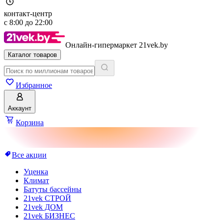
контакт-центр
с
8:00
до
22:00
Онлайн-гипермаркет 21vek.by
Каталог товаров
Избранное
Аккаунт
Корзина
Все акции
Уценка
Климат
Батуты бассейны
21vek СТРОЙ
21vek ДОМ
21vek БИЗНЕС