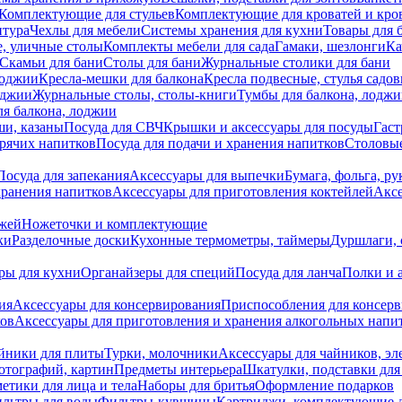
Комплектующие для стульев
Комплектующие для кроватей и кро
итура
Чехлы для мебели
Системы хранения для кухни
Товары для 
, уличные столы
Комплекты мебели для сада
Гамаки, шезлонги
Ка
Скамьи для бани
Столы для бани
Журнальные столики для бани
лоджии
Кресла-мешки для балкона
Кресла подвесные, стулья садо
оджии
Журнальные столы, столы-книги
Тумбы для балкона, лодж
я балкона, лоджии
ши, казаны
Посуда для СВЧ
Крышки и аксессуары для посуды
Гаст
орячих напитков
Посуда для подачи и хранения напитков
Столовы
Посуда для запекания
Аксессуары для выпечки
Бумага, фольга, р
хранения напитков
Аксессуары для приготовления коктейлей
Аксе
ожей
Ножеточки и комплектующие
ки
Разделочные доски
Кухонные термометры, таймеры
Дуршлаги, 
ры для кухни
Органайзеры для специй
Посуда для ланча
Полки и 
ия
Аксессуары для консервирования
Приспособления для консер
ков
Аксессуары для приготовления и хранения алкогольных напи
йники для плиты
Турки, молочники
Аксессуары для чайников, э
отографий, картин
Предметы интерьера
Шкатулки, подставки дл
етики для лица и тела
Наборы для бритья
Оформление подарков
льтры для воды
Фильтры-кувшины
Картриджи, комплектующие д