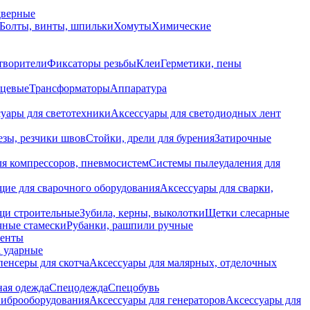
дверные
Болты, винты, шпильки
Хомуты
Химические
творители
Фиксаторы резьбы
Клеи
Герметики, пены
нцевые
Трансформаторы
Аппаратура
уары для светотехники
Аксессуары для светодиодных лент
езы, резчики швов
Стойки, дрели для бурения
Затирочные
ля компрессоров, пневмосистем
Системы пылеудаления для
ие для сварочного оборудования
Аксессуары для сварки,
щи строительные
Зубила, керны, выколотки
Щетки слесарные
чные стамески
Рубанки, рашпили ручные
енты
 ударные
енсеры для скотча
Аксессуары для малярных, отделочных
ная одежда
Спецодежда
Спецобувь
виброоборудования
Аксессуары для генераторов
Аксессуары для