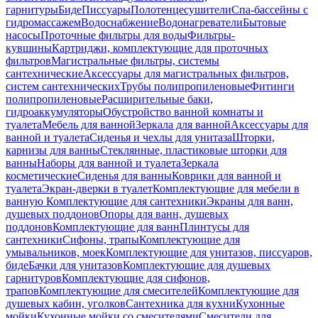
гарнитуры
Биде
Писсуары
Полотенцесушители
Спа-бассейны с
гидромассажем
Водоснабжение
Водонагреватели
Бытовые
насосы
Проточные фильтры для воды
Фильтры-
кувшины
Картриджи, комплектующие для проточных
фильтров
Магистральные фильтры, системы
сантехнические
Аксессуары для магистральных фильтров,
систем сантехнических
Трубы полипропиленовые
Фитинги
полипропиленовые
Расширительные баки,
гидроаккумуляторы
Обустройство ванной комнаты и
туалета
Мебель для ванной
Зеркала для ванной
Аксессуары для
ванной и туалета
Сиденья и чехлы для унитаза
Шторки,
карнизы для ванны
Стеклянные, пластиковые шторки для
ванны
Наборы для ванной и туалета
Зеркала
косметические
Сиденья для ванны
Коврики для ванной и
туалета
Экран-дверки в туалет
Комплектующие для мебели в
ванную
Комплектующие для сантехники
Экраны для ванн,
душевых поддонов
Опоры для ванн, душевых
поддонов
Комплектующие для ванн
Плинтусы для
сантехники
Сифоны, трапы
Комплектующие для
умывальников, моек
Комплектующие для унитазов, писсуаров,
биде
Бачки для унитазов
Комплектующие для душевых
гарнитуров
Комплектующие для сифонов,
трапов
Комплектующие для смесителей
Комплектующие для
душевых кабин, уголков
Сантехника для кухни
Кухонные
мойки
Кухонные мойки со смесителями
Смесители для