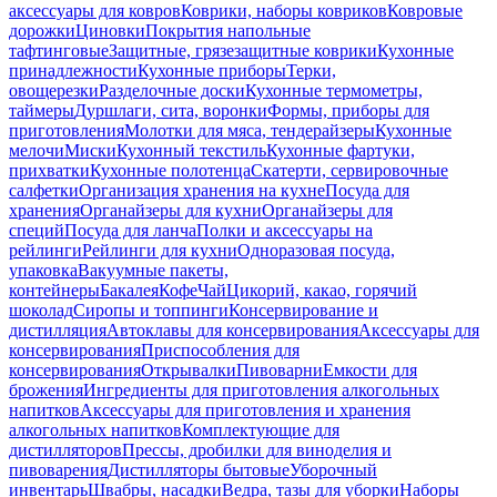
аксессуары для ковров
Коврики, наборы ковриков
Ковровые
дорожки
Циновки
Покрытия напольные
тафтинговые
Защитные, грязезащитные коврики
Кухонные
принадлежности
Кухонные приборы
Терки,
овощерезки
Разделочные доски
Кухонные термометры,
таймеры
Дуршлаги, сита, воронки
Формы, приборы для
приготовления
Молотки для мяса, тендерайзеры
Кухонные
мелочи
Миски
Кухонный текстиль
Кухонные фартуки,
прихватки
Кухонные полотенца
Скатерти, сервировочные
салфетки
Организация хранения на кухне
Посуда для
хранения
Органайзеры для кухни
Органайзеры для
специй
Посуда для ланча
Полки и аксессуары на
рейлинги
Рейлинги для кухни
Одноразовая посуда,
упаковка
Вакуумные пакеты,
контейнеры
Бакалея
Кофе
Чай
Цикорий, какао, горячий
шоколад
Сиропы и топпинги
Консервирование и
дистилляция
Автоклавы для консервирования
Аксессуары для
консервирования
Приспособления для
консервирования
Открывалки
Пивоварни
Емкости для
брожения
Ингредиенты для приготовления алкогольных
напитков
Аксессуары для приготовления и хранения
алкогольных напитков
Комплектующие для
дистилляторов
Прессы, дробилки для виноделия и
пивоварения
Дистилляторы бытовые
Уборочный
инвентарь
Швабры, насадки
Ведра, тазы для уборки
Наборы