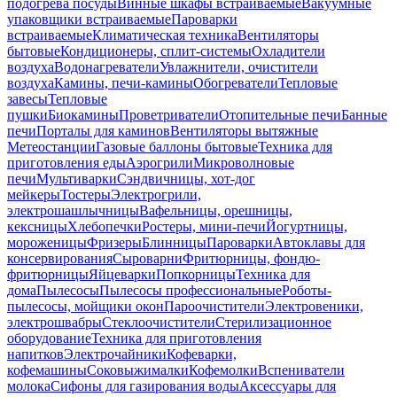
подогрева посуды
Винные шкафы встраиваемые
Вакуумные
упаковщики встраиваемые
Пароварки
встраиваемые
Климатическая техника
Вентиляторы
бытовые
Кондиционеры, сплит-системы
Охладители
воздуха
Водонагреватели
Увлажнители, очистители
воздуха
Камины, печи-камины
Обогреватели
Тепловые
завесы
Тепловые
пушки
Биокамины
Проветриватели
Отопительные печи
Банные
печи
Порталы для каминов
Вентиляторы вытяжные
Метеостанции
Газовые баллоны бытовые
Техника для
приготовления еды
Аэрогрили
Микроволновые
печи
Мультиварки
Сэндвичницы, хот-дог
мейкеры
Тостеры
Электрогрили,
электрошашлычницы
Вафельницы, орешницы,
кексницы
Хлебопечки
Ростеры, мини-печи
Йогуртницы,
мороженицы
Фризеры
Блинницы
Пароварки
Автоклавы для
консервирования
Сыроварни
Фритюрницы, фондю-
фритюрницы
Яйцеварки
Попкорницы
Техника для
дома
Пылесосы
Пылесосы профессиональные
Роботы-
пылесосы, мойщики окон
Пароочистители
Электровеники,
электрошвабры
Стеклоочистители
Стерилизационное
оборудование
Техника для приготовления
напитков
Электрочайники
Кофеварки,
кофемашины
Соковыжималки
Кофемолки
Вспениватели
молока
Сифоны для газирования воды
Аксессуары для