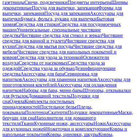
газетницы
Свечи, подсвечники
Предметы интерьера
Ширмы
декоративные
Посуда для выпечки, запекания
Формы для
выпечки, запекания
Посуда для запекания
Аксессуары для
выпечки
Бумага, фольга, рукава для выпечки
Бытовая
химия
Средства для стирки
Средства для посудомоечных
машин
Универсальные, специальные чистящие
средства
Чистящие средства для стекол и зеркал
Чистящие
средства для ванной и туалета
Чистящие средства для
кухни
Средства для мытья посуды
Чистящие средства для
мебели
Чистящие средства для напольных покрытий и
ковров
Средства для ухода за техникой
Освежители
воздуха
Средства от насекомых
Средства ухода за
одеждой
Средства ухода за обувью
Дезинфицирующие
средства
Аксессуары для бара
Сервировка для
напитков
Аксессуары для хранения напитков
Аксессуары для
приготовления коктейлей
Аксессуары для охлаждения
напитков
Наборы для бара, мини-бары
Штопоры, открывалки
для бутылок
Домашний текстиль
Подушки для
сна
Одеяла
Комплекты постельных
принадлежностей
Постельное белье
Пледы,
покрывала
Полотенца
Скатерти
Подушки декоративные
Маски,
беруши для сна
Наполнители для домашнего
текстиля
Ткани
Кухонные ножи, аксессуары
Ножи
Аксессуары
для кухонных ножей
Ножеточки и комплектующие
Ковры и
напольные покрытия
Ковры, циновки, шкуры
Ковры,