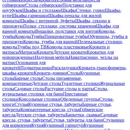
геймерские
Столы геймерские
Подставки для
ноутбуков
Шкафы и стеллажи
Шкафы
Стенки, горки
Шкафы-
купе
Шкафы-гармошки
Шкафы-пеналы для жилой
комнаты
Шкафы с витриной, буфеты
Шкафы, секции в
прихожую
Полки, стеллажи, системы хранения
Шкафы для
ванной комнаты
Вешалки, подставки для зонтов
Комоды,
тумбы
Комоды
Тумбы
Прикроватные тумбы
Обувницы, тумбы в
прихожую
Комоды, тумбы для ванной
Пеленальные столики,
комоды
Тумбы под ТВ
Комоды пластиковые
Кровати и
матрасы
Матрасы
Кровати
Детские кровати
Кроватки для
новорожденных
Надувная мебель
Наматрасники, чехлы на
матрас
Основания для
кроватей
Подматрасники
Раскладушки
Кровати-трансформеры,
шкафы-кровати
Кровати-домики
Столы
Кухонные
столы
Барные столы
Столы письменные,
компьютерные
Детские столы
Туалетные столики
Журнальные
столы
Садовые столы
Растущие столы и парты
Столы,
журнальные столики для бани
Приставные
столики
Консольные столики
Обеденные группы
Столы-
книги
Стулья
Кухонные стулья, табуреты
Барные стулья,
табуреты
Компьютерные кресла, стулья
Геймерские
кресла
Детские стулья, табуреты
Банкетки, скамьи
Садовые
кресла, стулья, табуреты
Стулья, табуреты для бани
Стульчики
для кормления
Кухня
Кухонный гарнитур
Кухонные