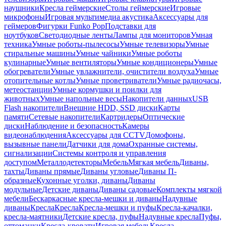
наушники
Кресла геймерские
Столы геймерские
Игровые
микрофоны
Игровая мультимедиа акустика
Аксессуары для
геймеров
Фигурки Funko Pop
Подставки для
ноутбуков
Светодиодные ленты
Лампы для мониторов
Умная
техника
Умные роботы-пылесосы
Умные телевизоры
Умные
стиральные машины
Умные чайники
Умные роботы
кулинарные
Умные вентиляторы
Умные кондиционеры
Умные
обогреватели
Умные увлажнители, очистители воздуха
Умные
отопительные котлы
Умные проветриватели
Умные радиочасы,
метеостанции
Умные кормушки и поилки для
животных
Умные напольные весы
Накопители данных
USB
Flash накопители
Внешние HDD, SSD диски
Карты
памяти
Сетевые накопители
Картридеры
Оптические
диски
Наблюдение и безопасность
Камеры
видеонаблюдения
Аксессуары для CCTV
Домофоны,
вызывные панели
Датчики для дома
Охранные системы,
сигнализации
Системы контроля и управления
доступом
Металлодетекторы
Мебель
Мягкая мебель
Диваны,
тахты
Диваны прямые
Диваны угловые
Диваны П-
образные
Кухонные уголки, диваны
Диваны
модульные
Детские диваны
Диваны садовые
Комплекты мягкой
мебели
Бескаркасные кресла-мешки и диваны
Надувные
диваны
Кресла
Кресла
Кресла-мешки и пуфы
Кресла-качалки,
кресла-маятники
Детские кресла, пуфы
Надувные кресла
Пуфы,
оттоманки
Кресла-кровати
Игровая мебель
Кресла