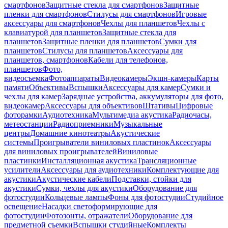
смартфонов
Защитные стекла для смартфонов
Защитные
пленки для смартфонов
Стилусы для смартфонов
Игровые
аксессуары для смартфонов
Чехлы для планшетов
Чехлы с
клавиатурой для планшетов
Защитные стекла для
планшетов
Защитные пленки для планшетов
Сумки для
планшетов
Стилусы для планшетов
Аксессуары для
планшетов, смартфонов
Кабели для телефонов,
планшетов
Фото,
видеосъемка
Фотоаппараты
Видеокамеры
Экшн-камеры
Карты
памяти
Объективы
Вспышки
Аксессуары для камер
Сумки и
чехлы для камер
Зарядные устройства, аккумуляторы для фото,
видеокамер
Аксессуары для объективов
Штативы
Цифровые
фоторамки
Аудиотехника
Мультимедиа акустика
Радиочасы,
метеостанции
Радиоприемники
Музыкальные
центры
Домашние кинотеатры
Акустические
системы
Проигрыватели виниловых пластинок
Аксессуары
для виниловых проигрывателей
Виниловые
пластинки
Инсталляционная акустика
Трансляционные
усилители
Аксессуары для аудиотехники
Комплектующие для
акустики
Акустические кабели
Подставки, стойки для
акустики
Сумки, чехлы для акустики
Оборудование для
фотостудии
Кольцевые лампы
Фоны для фотостудии
Студийное
освещение
Насадки светоформирующие для
фотостудии
Фотозонты, отражатели
Оборудование для
предметной съемки
Вспышки студийные
Комплекты