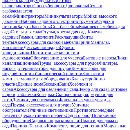
пылесосы, воздуходувки
Аэраторы,
скарификаторы
Снегоуборщики
Дровоколы
Сеялки,
разбрасыватели
семян
Минитракторы
Миникультиваторы
Мойки высокого
давления
Наборы садового электроинструмента
Отдых и
пикник
Батуты
Бассейны
Спа-бассейны
Комплекты мебели для
сада
Столы для сада
Стулья, кресла для сада
Качели
садовые
Гамаки, шезлонги
Раскладушки
Зонты,
тенты
Аксессуары для садовой мебели
Грили
Мангалы,
коптильни
Детская площадка
Сумки-
холодильники
Портативные колонки и
аудиосистемы
Оборудование для участка
Бытовые насосы
Люки
канализационные
Пруды, аксессуары для прудов
Фильтры,
насосы, стерилизаторы для прудов
Компрессоры для
прудов
Станции биологической очистки
Запчасти и
комплектующие для оборудования
Благоустройство
участка
Дачные дома
Беседки
Бани
Хозблоки и
сараи
Аксессуары для озеленения сада
Декор для сада
Почтовые
ящики, таблички
Козырьки
Скворечники, кормушки для
птиц
Домики для насекомых
Фонтаны, скульптуры для
сада
Пруды, аксессуары для прудов
Уличные
обогреватели
Уличные светильники
Противогололедные
реагенты
Декоративный щебень
Сад и огород
Поливочное
оборудование
Садовые опрыскиватели
Шланги для дома и
сада
Парники
Теплицы
Комплектующие для теплиц
Модульные