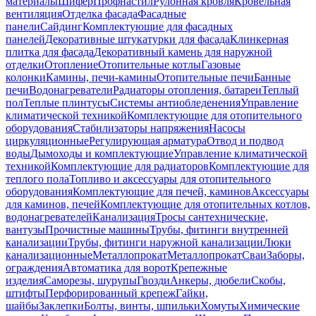
материалы
Шифер
Профнастил
Рулонная кровля
Кровельная
вентиляция
Отделка фасада
Фасадные
панели
Сайдинг
Комплектующие для фасадных
панелей
Декоративные штукатурки для фасада
Клинкерная
плитка для фасада
Декоративный камень для наружной
отделки
Отопление
Отопительные котлы
Газовые
колонки
Камины, печи-камины
Отопительные печи
Банные
печи
Водонагреватели
Радиаторы отопления, батареи
Теплый
пол
Теплые плинтусы
Системы антиобледенения
Управление
климатической техникой
Комплектующие для отопительного
оборудования
Стабилизаторы напряжения
Насосы
циркуляционные
Регулирующая арматура
Отвод и подвод
воды
Дымоходы и комплектующие
Управление климатической
техникой
Комплектующие для радиаторов
Комплектующие для
теплого пола
Топливо и аксессуары для отопительного
оборудования
Комплектующие для печей, каминов
Аксессуары
для каминов, печей
Комплектующие для отопительных котлов,
водонагревателей
Канализация
Тросы сантехнические,
вантузы
Прочистные машины
Трубы, фитинги внутренней
канализации
Трубы, фитинги наружной канализации
Люки
канализационные
Металлопрокат
Металлопрокат
Сваи
Заборы,
ограждения
Автоматика для ворот
Крепежные
изделия
Саморезы, шурупы
Гвозди
Анкеры, дюбели
Скобы,
штифты
Перфорированный крепеж
Гайки,
шайбы
Заклепки
Болты, винты, шпильки
Хомуты
Химические