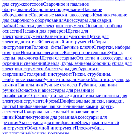
для стружкоотсосов
Сварочное и паяльное
оборудование
Сварочное оборудование
Паяльное
оборудование
Сварочные маски, аксессуары
Комплектующие
для сварочного оборудования
Аксессуары для сварки,
пайки
Оснастка для электроинструмента
Оснастка, наборы
оснастки
Насадки для граверов
Щетки для
электроинструмента
Развертки
Пуансоны
Щетки для
электродвигателей
Слесарный инструмент
Наборы
инструментов
Головки, биты
Гаечные ключи
Отвертки, наборы
отверток
Ножницы слесарные
Клещи строительные
Зубила,
керны, выколотки
Щетки слесарные
Оснастка и аксессуары для
бурения и сверления
Сверла, буры, зенкеры
Коронки
Зубила для
электроинструмента
Аксессуары для бурения и
сверления
Столярный инструмент
Тиски, струбцины,
гейферные зажимы
Ручные пилы, ножовки
Молотки, кувалды,
киянки
Напильники
Ручные стамески
Рубанки, рашпили
ручные
Оснастка и аксессуары для резания и
шлифования
Отрезные, пильные диски
Пильные полотна для
электроинструмента
Фрезы
Шлифовальные диски, насадки,
листы
Шлифовальные чашки
Точильные камни, круги,
сегменты
Полировальные валы
Направляющие
шины
Комплектующие для резания
Аксессуары для
резания
Аксессуары для шлифования
Электромонтажный
инструмент
Обжимной инструмент
Плоскогубцы,
круглогубцы
Кусачки, болторезы,