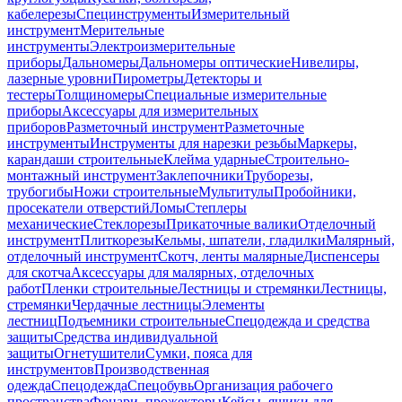
кабелерезы
Специнструменты
Измерительный
инструмент
Мерительные
инструменты
Электроизмерительные
приборы
Дальномеры
Дальномеры оптические
Нивелиры,
лазерные уровни
Пирометры
Детекторы и
тестеры
Толщиномеры
Специальные измерительные
приборы
Аксессуары для измерительных
приборов
Разметочный инструмент
Разметочные
инструменты
Инструменты для нарезки резьбы
Маркеры,
карандаши строительные
Клейма ударные
Строительно-
монтажный инструмент
Заклепочники
Труборезы,
трубогибы
Ножи строительные
Мультитулы
Пробойники,
просекатели отверстий
Ломы
Степлеры
механические
Стеклорезы
Прикаточные валики
Отделочный
инструмент
Плиткорезы
Кельмы, шпатели, гладилки
Малярный,
отделочный инструмент
Скотч, ленты малярные
Диспенсеры
для скотча
Аксессуары для малярных, отделочных
работ
Пленки строительные
Лестницы и стремянки
Лестницы,
стремянки
Чердачные лестницы
Элементы
лестниц
Подъемники строительные
Спецодежда и средства
защиты
Средства индивидуальной
защиты
Огнетушители
Сумки, пояса для
инструментов
Производственная
одежда
Спецодежда
Спецобувь
Организация рабочего
пространства
Фонари, прожекторы
Кейсы, ящики для