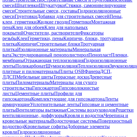
смеси
Шпатлевки
Штукатурки
Стяжки, самонивелирующие
смеси
Строительные смеси, составы
Гидроизоляционные
смеси
Грунтовки
Добавки для строительных смесей
Пены,
клеи, герметики
Жидкие гвозди
Герметики
Монтажная
пена
Клеи для обоев
Клеи для напольных
покрытий
Очистители, растворители
Фиксаторы
резьбы
Клеи
Герметики, пены
Кирпичи, блоки, тротуарная
плитка
Кирпичи
Строительные блоки
Тротуарная
плитка
Изоляционные материалы
Минеральная
вата
Экструдированный пенополистирол
Пенопласт
Пленки,
мембраны
Отражающая теплоизоляция
Гидроизоляционные
ленты
Поликарбонат
Шумоизоляция
Теплоизоляция
Звукоизоляц
плитные и пиломатериалы
Плиты OSB
Фанера
ДСП,
ЛДСП
Мебельные щиты
Террасные доски
Древесные
плиты
Пиломатериалы
Материалы для сухого
строительства
Гипсокартон
Гипсоволокнистые
листы
Цементные плиты
Профили для
гипсокартона
Комплектующие для гипсокартона
Ленты
армирующие
Уплотнительные ленты
Гипсовые и цементные
плиты
Вентиляторы вытяжные
Системы воздуховодов
Решетки
вентиляционные, диффузоры
Кровля и водосток
Черепица и
кровельные материалы
Водосточные системы
Поверхностный
водоотвод
Кровельные софиты
Доборные элементы
кровли
Гидроизоляционные