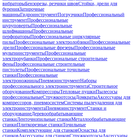
вибраторы
Бензорезы, резчики швов
Стойки, дрели для
бурения
Затирочные
машины
Гидроинструмент
Погрузчики
Профессиональный
инструмент
Профессиональные
шуруповерты
Профессиональные
шлифмашины
Профессиональные
перфораторы
Профессиональные циркулярные
пилы
Профессиональные электролобзики
Профессиональные
дрели
Профессиональные фрезеры
Профессиональные
мультиинструменты
Профессиональные
электрорубанки
Профессиональные строительные
фены
Профессиональные строительные
пистолеты
Профессиональные точильные
станки
Профессиональные
электроножницы
Пневмоинструмент
Наборы
профессионального электроинструмента
Строительное
оборудование
Компрессоры
Тепловые пушки
Пылесосы
профессиональные
Стружкоотсосы
Домкраты
Аксессуары для
компрессоров, пневмосистем
Системы пылеудаления для
электроинструмента
Пневмоинструмент
Станки и
оборудование
Деревообрабатывающие
станки
Ленточнопильные станки
Металлообрабатывающие
станки
Плиткорезные станки
Точильные
станки
Комплектующие для станков
Оснастка для
станков
Аксессуары для станков
Стружкоотсосы
Аксессуары