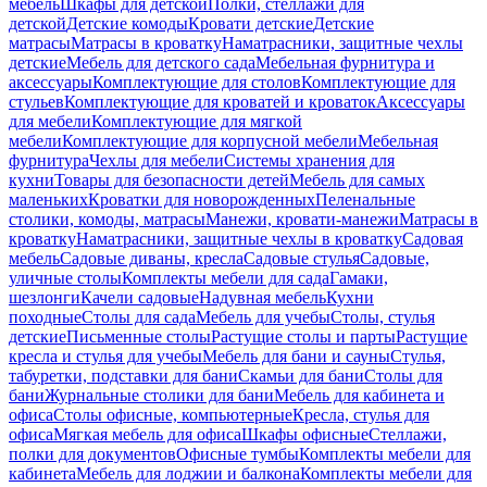
мебель
Шкафы для детской
Полки, стеллажи для
детской
Детские комоды
Кровати детские
Детские
матрасы
Матрасы в кроватку
Наматрасники, защитные чехлы
детские
Мебель для детского сада
Мебельная фурнитура и
аксессуары
Комплектующие для столов
Комплектующие для
стульев
Комплектующие для кроватей и кроваток
Аксессуары
для мебели
Комплектующие для мягкой
мебели
Комплектующие для корпусной мебели
Мебельная
фурнитура
Чехлы для мебели
Системы хранения для
кухни
Товары для безопасности детей
Мебель для самых
маленьких
Кроватки для новорожденных
Пеленальные
столики, комоды, матрасы
Манежи, кровати-манежи
Матрасы в
кроватку
Наматрасники, защитные чехлы в кроватку
Садовая
мебель
Садовые диваны, кресла
Садовые стулья
Садовые,
уличные столы
Комплекты мебели для сада
Гамаки,
шезлонги
Качели садовые
Надувная мебель
Кухни
походные
Столы для сада
Мебель для учебы
Столы, стулья
детские
Письменные столы
Растущие столы и парты
Растущие
кресла и стулья для учебы
Мебель для бани и сауны
Стулья,
табуретки, подставки для бани
Скамьи для бани
Столы для
бани
Журнальные столики для бани
Мебель для кабинета и
офиса
Столы офисные, компьютерные
Кресла, стулья для
офиса
Мягкая мебель для офиса
Шкафы офисные
Стеллажи,
полки для документов
Офисные тумбы
Комплекты мебели для
кабинета
Мебель для лоджии и балкона
Комплекты мебели для