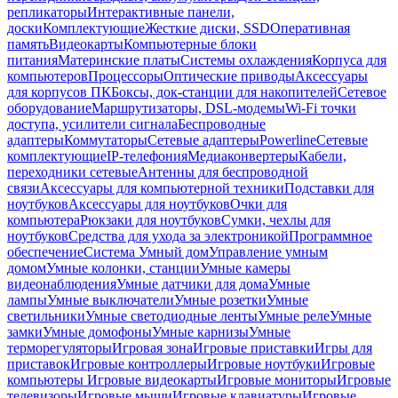
репликаторы
Интерактивные панели,
доски
Комплектующие
Жесткие диски, SSD
Оперативная
память
Видеокарты
Компьютерные блоки
питания
Материнские платы
Системы охлаждения
Корпуса для
компьютеров
Процессоры
Оптические приводы
Аксессуары
для корпусов ПК
Боксы, док-станции для накопителей
Сетевое
оборудование
Маршрутизаторы, DSL-модемы
Wi-Fi точки
доступа, усилители сигнала
Беспроводные
адаптеры
Коммутаторы
Сетевые адаптеры
Powerline
Сетевые
комплектующие
IP-телефония
Медиаконвертеры
Кабели,
переходники сетевые
Антенны для беспроводной
связи
Аксессуары для компьютерной техники
Подставки для
ноутбуков
Аксессуары для ноутбуков
Очки для
компьютера
Рюкзаки для ноутбуков
Сумки, чехлы для
ноутбуков
Средства для ухода за электроникой
Программное
обеспечение
Система Умный дом
Управление умным
домом
Умные колонки, станции
Умные камеры
видеонаблюдения
Умные датчики для дома
Умные
лампы
Умные выключатели
Умные розетки
Умные
светильники
Умные светодиодные ленты
Умные реле
Умные
замки
Умные домофоны
Умные карнизы
Умные
терморегуляторы
Игровая зона
Игровые приставки
Игры для
приставок
Игровые контроллеры
Игровые ноутбуки
Игровые
компьютеры
Игровые видеокарты
Игровые мониторы
Игровые
телевизоры
Игровые мыши
Игровые клавиатуры
Игровые