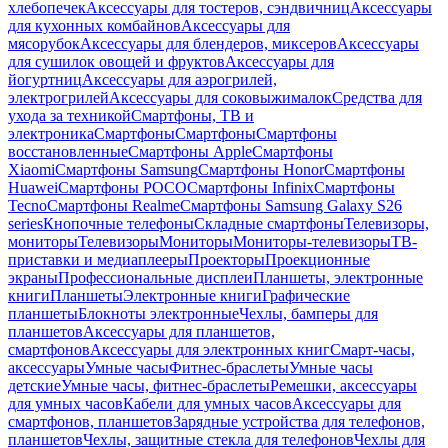
хлебопечек
Аксессуары для тостеров, сэндвичниц
Аксессуары
для кухонных комбайнов
Аксессуары для
мясорубок
Аксессуары для блендеров, миксеров
Аксессуары
для сушилок овощей и фруктов
Аксессуары для
йогуртниц
Аксессуары для аэрогрилей,
электрогрилей
Аксессуары для соковыжималок
Средства для
ухода за техникой
Смартфоны, ТВ и
электроника
Смартфоны
Смартфоны
Смартфоны
восстановленные
Смартфоны Apple
Смартфоны
Xiaomi
Смартфоны Samsung
Смартфоны Honor
Смартфоны
Huawei
Смартфоны POCO
Смартфоны Infinix
Смартфоны
Tecno
Смартфоны Realme
Смартфоны Samsung Galaxy S26
series
Кнопочные телефоны
Складные смартфоны
Телевизоры,
мониторы
Телевизоры
Мониторы
Мониторы-телевизоры
ТВ-
приставки и медиаплееры
Проекторы
Проекционные
экраны
Профессиональные дисплеи
Планшеты, электронные
книги
Планшеты
Электронные книги
Графические
планшеты
Блокноты электронные
Чехлы, бамперы для
планшетов
Аксессуары для планшетов,
смартфонов
Аксессуары для электронных книг
Смарт-часы,
аксессуары
Умные часы
Фитнес-браслеты
Умные часы
детские
Умные часы, фитнес-браслеты
Ремешки, аксессуары
для умных часов
Кабели для умных часов
Аксессуары для
смартфонов, планшетов
Зарядные устройства для телефонов,
планшетов
Чехлы, защитные стекла для телефонов
Чехлы для