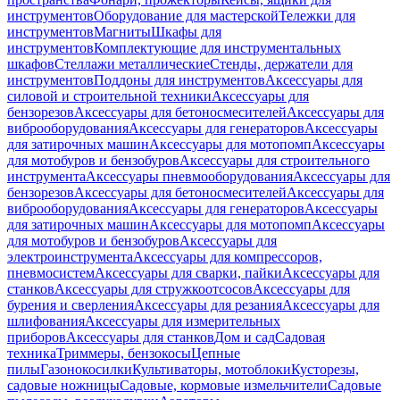
инструментов
Оборудование для мастерской
Тележки для
инструментов
Магниты
Шкафы для
инструментов
Комплектующие для инструментальных
шкафов
Стеллажи металлические
Стенды, держатели для
инструментов
Поддоны для инструментов
Аксессуары для
силовой и строительной техники
Аксессуары для
бензорезов
Аксессуары для бетоносмесителей
Аксессуары для
виброоборудования
Аксессуары для генераторов
Аксессуары
для затирочных машин
Аксессуары для мотопомп
Аксессуары
для мотобуров и бензобуров
Аксессуары для строительного
инструмента
Аксессуары пневмооборудования
Аксессуары для
бензорезов
Аксессуары для бетоносмесителей
Аксессуары для
виброоборудования
Аксессуары для генераторов
Аксессуары
для затирочных машин
Аксессуары для мотопомп
Аксессуары
для мотобуров и бензобуров
Аксессуары для
электроинструмента
Аксессуары для компрессоров,
пневмосистем
Аксессуары для сварки, пайки
Аксессуары для
станков
Аксессуары для стружкоотсосов
Аксессуары для
бурения и сверления
Аксессуары для резания
Аксессуары для
шлифования
Аксессуары для измерительных
приборов
Аксессуары для станков
Дом и сад
Садовая
техника
Триммеры, бензокосы
Цепные
пилы
Газонокосилки
Культиваторы, мотоблоки
Кусторезы,
садовые ножницы
Садовые, кормовые измельчители
Садовые