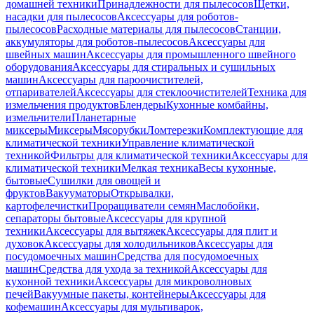
домашней техники
Принадлежности для пылесосов
Щетки,
насадки для пылесосов
Аксессуары для роботов-
пылесосов
Расходные материалы для пылесосов
Станции,
аккумуляторы для роботов-пылесосов
Аксессуары для
швейных машин
Аксессуары для промышленного швейного
оборудования
Аксессуары для стиральных и сушильных
машин
Аксессуары для пароочистителей,
отпаривателей
Аксессуары для стеклоочистителей
Техника для
измельчения продуктов
Блендеры
Кухонные комбайны,
измельчители
Планетарные
миксеры
Миксеры
Мясорубки
Ломтерезки
Комплектующие для
климатической техники
Управление климатической
техникой
Фильтры для климатической техники
Аксессуары для
климатической техники
Мелкая техника
Весы кухонные,
бытовые
Сушилки для овощей и
фруктов
Вакууматоры
Открывалки,
картофелечистки
Проращиватели семян
Маслобойки,
сепараторы бытовые
Аксессуары для крупной
техники
Аксессуары для вытяжек
Аксессуары для плит и
духовок
Аксессуары для холодильников
Аксессуары для
посудомоечных машин
Средства для посудомоечных
машин
Средства для ухода за техникой
Аксессуары для
кухонной техники
Аксессуары для микроволновых
печей
Вакуумные пакеты, контейнеры
Аксессуары для
кофемашин
Аксессуары для мультиварок,