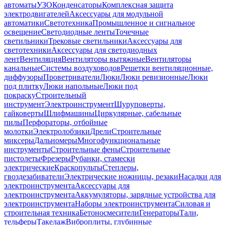
автоматы
УЗО
Конденсаторы
Комплексная защита
электродвигателей
Аксессуары для модульной
автоматики
Светотехника
Промышленное и сигнальное
освещение
Светодиодные ленты
Точечные
светильники
Трековые светильники
Аксессуары для
светотехники
Аксессуары для светодиодных
лент
Вентиляция
Вентиляторы вытяжные
Вентиляторы
канальные
Системы воздуховодов
Решетки вентиляционные,
диффузоры
Проветриватели
Люки
Люки ревизионные
Люки
под плитку
Люки напольные
Люки под
покраску
Строительный
инструмент
Электроинструмент
Шуруповерты,
гайковерты
Шлифмашины
Циркулярные, сабельные
пилы
Перфораторы, отбойные
молотки
Электролобзики
Дрели
Строительные
миксеры
Дальномеры
Многофункциональные
инструменты
Строительные фены
Строительные
пистолеты
Фрезеры
Рубанки, стамески
электрические
Краскопульты
Степлеры,
гвоздезабиватели
Электрические ножницы, резаки
Насадки для
электроинструмента
Аксессуары для
электроинструмента
Аккумуляторы, зарядные устройства для
электроинструмента
Наборы электроинструмента
Силовая и
строительная техника
Бетоносмесители
Генераторы
Тали,
тельферы
Такелаж
Виброплиты, глубинные