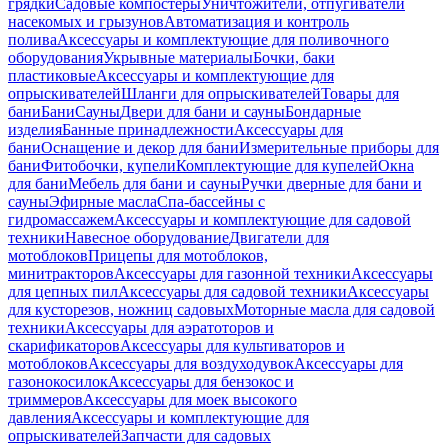
грядки
Садовые компостеры
Уничтожители, отпугиватели
насекомых и грызунов
Автоматизация и контроль
полива
Аксессуары и комплектующие для поливочного
оборудования
Укрывные материалы
Бочки, баки
пластиковые
Аксессуары и комплектующие для
опрыскивателей
Шланги для опрыскивателей
Товары для
бани
Бани
Сауны
Двери для бани и сауны
Бондарные
изделия
Банные принадлежности
Аксессуары для
бани
Оснащение и декор для бани
Измерительные приборы для
бани
Фитобочки, купели
Комплектующие для купелей
Окна
для бани
Мебель для бани и сауны
Ручки дверные для бани и
сауны
Эфирные масла
Спа-бассейны с
гидромассажем
Аксессуары и комплектующие для садовой
техники
Навесное оборудование
Двигатели для
мотоблоков
Прицепы для мотоблоков,
минитракторов
Аксессуары для газонной техники
Аксессуары
для цепных пил
Аксессуары для садовой техники
Аксессуары
для кусторезов, ножниц садовых
Моторные масла для садовой
техники
Аксессуары для аэратоторов и
скарификаторов
Аксессуары для культиваторов и
мотоблоков
Аксессуары для воздуходувок
Аксессуары для
газонокосилок
Аксессуары для бензокос и
триммеров
Аксессуары для моек высокого
давления
Аксессуары и комплектующие для
опрыскивателей
Запчасти для садовых