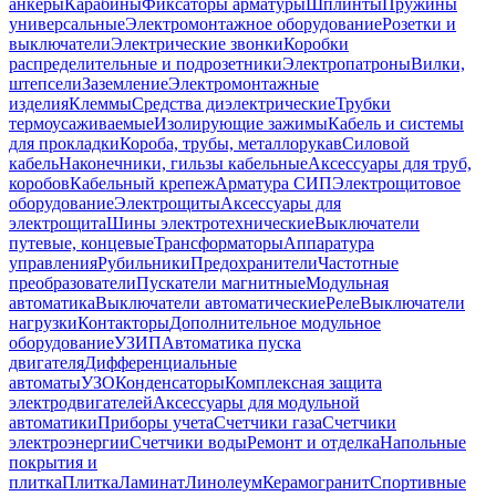
анкеры
Карабины
Фиксаторы арматуры
Шплинты
Пружины
универсальные
Электромонтажное оборудование
Розетки и
выключатели
Электрические звонки
Коробки
распределительные и подрозетники
Электропатроны
Вилки,
штепсели
Заземление
Электромонтажные
изделия
Клеммы
Средства диэлектрические
Трубки
термоусаживаемые
Изолирующие зажимы
Кабель и системы
для прокладки
Короба, трубы, металлорукав
Силовой
кабель
Наконечники, гильзы кабельные
Аксессуары для труб,
коробов
Кабельный крепеж
Арматура СИП
Электрощитовое
оборудование
Электрощиты
Аксессуары для
электрощита
Шины электротехнические
Выключатели
путевые, концевые
Трансформаторы
Аппаратура
управления
Рубильники
Предохранители
Частотные
преобразователи
Пускатели магнитные
Модульная
автоматика
Выключатели автоматические
Реле
Выключатели
нагрузки
Контакторы
Дополнительное модульное
оборудование
УЗИП
Автоматика пуска
двигателя
Дифференциальные
автоматы
УЗО
Конденсаторы
Комплексная защита
электродвигателей
Аксессуары для модульной
автоматики
Приборы учета
Счетчики газа
Счетчики
электроэнергии
Счетчики воды
Ремонт и отделка
Напольные
покрытия и
плитка
Плитка
Ламинат
Линолеум
Керамогранит
Спортивные