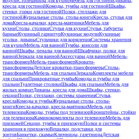
модули
Столешницы для кухни
Мебель для гостиной
Диваны,
кресла для гостиной
Комоды, тумбы для гостиной
Шкафы,
стенки, горки для гостиной
Полки, стеллажи для
гостиной
Журнальные столы, столы-книги
Кресла, стулья для
дома
Кресла-качалки, кресла-маятники
Мебель для
кухни
Столы, столики
Стулья для кухни
Стулья, табуреты
барные
Кухонный гарнитур
Кухонные модули
Кухонные
уголки, диваны
Стульчики для кормления
Системы хранения
для кухни
Мебель для ванной
Тумбы, консоли для
ванной
Шкафы, пеналы для ванной
Шкафчики, полки для
ванной
Зеркала для ванной
Аксессуары для ванной
Мебель-
трансформер
Мебель-трансформер
Кровати-
трансформеры
Детские кроватки-трансформеры
Столы-
трансформеры
Мебель для спальни
Зеркала
Комплекты мебели
для спальни
Прикроватные тумбы
Комоды и тумбы для
спальни
Туалетные столики
Шкафы для спальни
Мебель для
жилых комнат
Диваны, кресла для дома
Шкафы, стенки,
секции
Полки, стеллажи, системы хранения
Стулья,
кресла
Комоды и тумбы
Журнальные столы, столы-
книги
Кресла-качалки, кресла-маятники
Мебель для
телевизора
Комоды, тумбы под телевизор
Кронштейны, стойки
для телевизора
Каминокомплекты под телевизор
Мебель для
прихожей
Секции, тумбы в прихожую
Полки и системы
хранения в прихожую
Вешалки, подставки для
зонтов
Банкетки, скамьи
Ключницы, газетницы
Детская