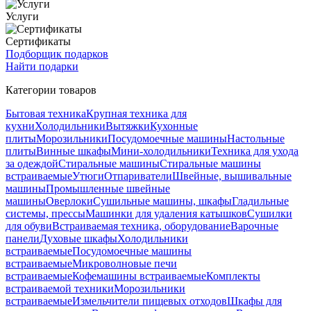
Услуги
Сертификаты
Подборщик подарков
Найти подарки
Категории товаров
Бытовая техника
Крупная техника для
кухни
Холодильники
Вытяжки
Кухонные
плиты
Морозильники
Посудомоечные машины
Настольные
плиты
Винные шкафы
Мини-холодильники
Техника для ухода
за одеждой
Стиральные машины
Стиральные машины
встраиваемые
Утюги
Отпариватели
Швейные, вышивальные
машины
Промышленные швейные
машины
Оверлоки
Сушильные машины, шкафы
Гладильные
системы, прессы
Машинки для удаления катышков
Сушилки
для обуви
Встраиваемая техника, оборудование
Варочные
панели
Духовые шкафы
Холодильники
встраиваемые
Посудомоечные машины
встраиваемые
Микроволновые печи
встраиваемые
Кофемашины встраиваемые
Комплекты
встраиваемой техники
Морозильники
встраиваемые
Измельчители пищевых отходов
Шкафы для