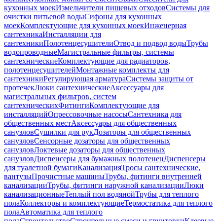
кухонных моек
Измельчители пищевых отходов
Системы для
очистки питьевой воды
Сифоны для кухонных
моек
Комплектующие для кухонных моек
Инженерная
сантехника
Инсталляции для
сантехники
Полотенцесушители
Отвод и подвод воды
Трубы
водопроводные
Магистральные фильтры, системы
сантехнические
Комплектующие для радиаторов,
полотенцесушителей
Монтажные комплекты для
сантехники
Регулирующая арматура
Системы защиты от
протечек
Люки сантехнические
Аксессуары для
магистральных фильтров, систем
сантехнических
Фитинги
Комплектующие для
инсталляций
Опрессовочные насосы
Сантехника для
общественных мест
Аксессуары для общественных
санузлов
Сушилки для рук
Дозаторы для общественных
санузлов
Сенсорные дозаторы для общественных
санузлов
Локтевые дозаторы для общественных
санузлов
Диспенсеры для бумажных полотенец
Диспенсеры
для туалетной бумаги
Канализация
Тросы сантехнические,
вантузы
Прочистные машины
Трубы, фитинги внутренней
канализации
Трубы, фитинги наружной канализации
Люки
канализационные
Теплый пол водяной
Трубы для теплого
пола
Коллекторы и комплектующие
Термостатика для теплого
пола
Автоматика для теплого
пола
Строительство
Строительные смеси и грунтовки
Клеевые