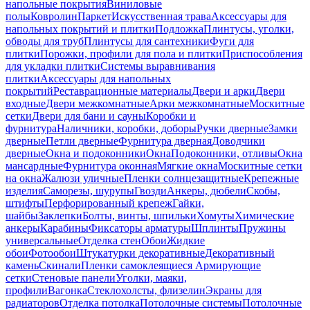
напольные покрытия
Виниловые
полы
Ковролин
Паркет
Искусственная трава
Аксессуары для
напольных покрытий и плитки
Подложка
Плинтусы, уголки,
обводы для труб
Плинтусы для сантехники
Фуги для
плитки
Порожки, профили для пола и плитки
Приспособления
для укладки плитки
Системы выравнивания
плитки
Аксессуары для напольных
покрытий
Реставрационные материалы
Двери и арки
Двери
входные
Двери межкомнатные
Арки межкомнатные
Москитные
сетки
Двери для бани и сауны
Коробки и
фурнитура
Наличники, коробки, доборы
Ручки дверные
Замки
дверные
Петли дверные
Фурнитура дверная
Доводчики
дверные
Окна и подоконники
Окна
Подоконники, отливы
Окна
мансардные
Фурнитура оконная
Мягкие окна
Москитные сетки
на окна
Жалюзи уличные
Пленки солнцезащитные
Крепежные
изделия
Саморезы, шурупы
Гвозди
Анкеры, дюбели
Скобы,
штифты
Перфорированный крепеж
Гайки,
шайбы
Заклепки
Болты, винты, шпильки
Хомуты
Химические
анкеры
Карабины
Фиксаторы арматуры
Шплинты
Пружины
универсальные
Отделка стен
Обои
Жидкие
обои
Фотообои
Штукатурки декоративные
Декоративный
камень
Скинали
Пленки самоклеящиеся
Армирующие
сетки
Стеновые панели
Уголки, маяки,
профили
Вагонка
Стеклохолсты, флизелин
Экраны для
радиаторов
Отделка потолка
Потолочные системы
Потолочные