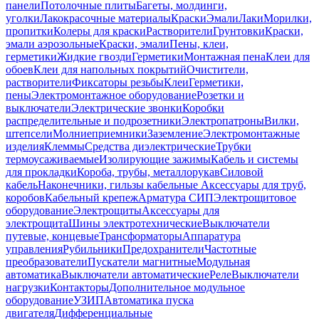
панели
Потолочные плиты
Багеты, молдинги,
уголки
Лакокрасочные материалы
Краски
Эмали
Лаки
Морилки,
пропитки
Колеры для краски
Растворители
Грунтовки
Краски,
эмали аэрозольные
Краски, эмали
Пены, клеи,
герметики
Жидкие гвозди
Герметики
Монтажная пена
Клеи для
обоев
Клеи для напольных покрытий
Очистители,
растворители
Фиксаторы резьбы
Клеи
Герметики,
пены
Электромонтажное оборудование
Розетки и
выключатели
Электрические звонки
Коробки
распределительные и подрозетники
Электропатроны
Вилки,
штепсели
Молниеприемники
Заземление
Электромонтажные
изделия
Клеммы
Средства диэлектрические
Трубки
термоусаживаемые
Изолирующие зажимы
Кабель и системы
для прокладки
Короба, трубы, металлорукав
Силовой
кабель
Наконечники, гильзы кабельные
Аксессуары для труб,
коробов
Кабельный крепеж
Арматура СИП
Электрощитовое
оборудование
Электрощиты
Аксессуары для
электрощита
Шины электротехнические
Выключатели
путевые, концевые
Трансформаторы
Аппаратура
управления
Рубильники
Предохранители
Частотные
преобразователи
Пускатели магнитные
Модульная
автоматика
Выключатели автоматические
Реле
Выключатели
нагрузки
Контакторы
Дополнительное модульное
оборудование
УЗИП
Автоматика пуска
двигателя
Дифференциальные