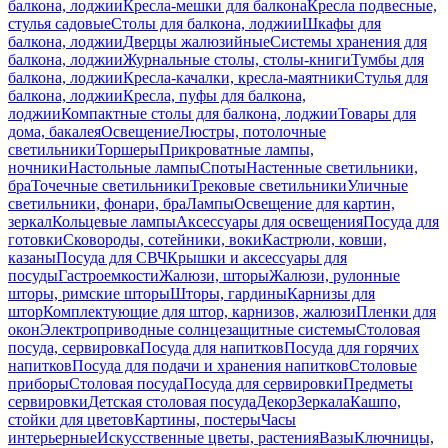
балкона, лоджии
Кресла-мешки для балкона
Кресла подвесные,
стулья садовые
Столы для балкона, лоджии
Шкафы для
балкона, лоджии
Дверцы жалюзийные
Системы хранения для
балкона, лоджии
Журнальные столы, столы-книги
Тумбы для
балкона, лоджии
Кресла-качалки, кресла-маятники
Стулья для
балкона, лоджии
Кресла, пуфы для балкона,
лоджии
Компактные столы для балкона, лоджии
Товары для
дома, бакалея
Освещение
Люстры, потолочные
светильники
Торшеры
Прикроватные лампы,
ночники
Настольные лампы
Споты
Настенные светильники,
бра
Точечные светильники
Трековые светильники
Уличные
светильники, фонари, бра
Лампы
Освещение для картин,
зеркал
Кольцевые лампы
Аксессуары для освещения
Посуда для
готовки
Сковороды, сотейники, воки
Кастрюли, ковши,
казаны
Посуда для СВЧ
Крышки и аксессуары для
посуды
Гастроемкости
Жалюзи, шторы
Жалюзи, рулонные
шторы, римские шторы
Шторы, гардины
Карнизы для
штор
Комплектующие для штор, карнизов, жалюзи
Пленки для
окон
Электроприводные солнцезащитные системы
Столовая
посуда, сервировка
Посуда для напитков
Посуда для горячих
напитков
Посуда для подачи и хранения напитков
Столовые
приборы
Столовая посуда
Посуда для сервировки
Предметы
сервировки
Детская столовая посуда
Декор
Зеркала
Кашпо,
стойки для цветов
Картины, постеры
Часы
интерьерные
Искусственные цветы, растения
Вазы
Ключницы,