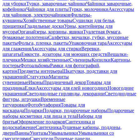
для уборки
Турки, заварочные чайники
Чайники заварочные,
кофейники
Чайники для плиты
Турки, молочники
Аксессуары
для чайников, электрочайников
Фильтры-
кувшины
Хозяйственные товары
Сушилки для белья,
прищепки
Гладильные доски
Урны, контейнеры для
мусора
Органайзеры, корзины, ящики
Туалетная бумага,
бумажные полотенца
Салфетки, мочалки, губки, мусорные
пакеты
Фольга, пленка, пакеты
Упаковочная тара
Аксессуары
для глажения
Аксессуары для стирки
Веревки,
шпагаты
Емкости, дозаторы для моющих средств
Вешалки-
плечики
Мешки хозяйственные
Сувениры
Копилки
Картины,
постеры
Фотоальбомы
Рамки для фотографий,
картин
Предметы интерьера
Шкатулки, подставки для
украшений
Статуэтки
Магниты
сувенирные
Иконы
Праздничный декор
Товары для
праздника
Елки
Аксессуары для елей новогодних
Новогодние
украшения
Светодиодные гирлянды, декорации
Светодиодные
фигуры, игрушки
Временные
татуировки
Фотобутафория
Товары для
маскарада
Подарки
Подарки, подарочные наборы
Подарочные
наборы косметики для лица и тела
Наборы для
бритья
Оформление подарков
Сантехника и
водоснабжение
Сантехника
Душевые кабины, поддоны,
двери
Ванны
Унитазы
Умывальники
Умывальники со
смесителями
Смесители
Душевые панели,