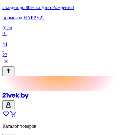
Скидки до 80% ко Дню Рождения!
промокод HAPPY22
01
дн
01
:
44
:
22
Каталог товаров