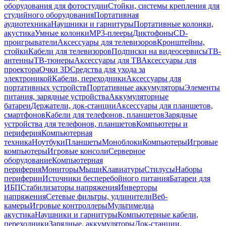
оборудования для фотостудии
Стойки, системы крепления для
студийного оборудования
Портативная
аудиотехника
Наушники и гарнитуры
Портативные колонки,
акустика
Умные колонки
MP3-плееры
Диктофоны
CD-
проигрыватели
Аксессуары для телевизоров
Кронштейны,
стойки
Кабели для телевизоров
Подписки на видеосервисы
ТВ-
антенны
ТВ-тюнеры
Аксессуары для ТВ
Аксессуары для
проектора
Очки 3D
Средства для ухода за
электроникой
Кабели, переходники
Аксессуары для
портативных устройств
Портативные аккумуляторы
Элементы
питания, зарядные устройства
Аккумуляторные
батареи
Держатели, док-станции
Аксессуары для планшетов,
смартфонов
Кабели для телефонов, планшетов
Зарядные
устройства для телефонов, планшетов
Компьютеры и
периферия
Компьютерная
техника
Ноутбуки
Планшеты
Моноблоки
Компьютеры
Игровые
компьютеры
Игровые консоли
Серверное
оборудование
Компьютерная
периферия
Мониторы
Мыши
Клавиатуры
Стилусы
Наборы
периферии
Источники бесперебойного питания
Батареи для
ИБП
Стабилизаторы напряжения
Инверторы
напряжения
Сетевые фильтры, удлинители
Веб-
камеры
Игровые контроллеры
Мультимедиа
акустика
Наушники и гарнитуры
Компьютерные кабели,
переходники
Зарядные, аккумуляторы
Док-станции,