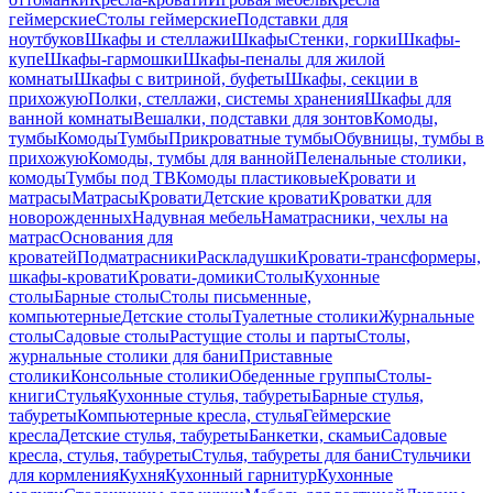
геймерские
Столы геймерские
Подставки для
ноутбуков
Шкафы и стеллажи
Шкафы
Стенки, горки
Шкафы-
купе
Шкафы-гармошки
Шкафы-пеналы для жилой
комнаты
Шкафы с витриной, буфеты
Шкафы, секции в
прихожую
Полки, стеллажи, системы хранения
Шкафы для
ванной комнаты
Вешалки, подставки для зонтов
Комоды,
тумбы
Комоды
Тумбы
Прикроватные тумбы
Обувницы, тумбы в
прихожую
Комоды, тумбы для ванной
Пеленальные столики,
комоды
Тумбы под ТВ
Комоды пластиковые
Кровати и
матрасы
Матрасы
Кровати
Детские кровати
Кроватки для
новорожденных
Надувная мебель
Наматрасники, чехлы на
матрас
Основания для
кроватей
Подматрасники
Раскладушки
Кровати-трансформеры,
шкафы-кровати
Кровати-домики
Столы
Кухонные
столы
Барные столы
Столы письменные,
компьютерные
Детские столы
Туалетные столики
Журнальные
столы
Садовые столы
Растущие столы и парты
Столы,
журнальные столики для бани
Приставные
столики
Консольные столики
Обеденные группы
Столы-
книги
Стулья
Кухонные стулья, табуреты
Барные стулья,
табуреты
Компьютерные кресла, стулья
Геймерские
кресла
Детские стулья, табуреты
Банкетки, скамьи
Садовые
кресла, стулья, табуреты
Стулья, табуреты для бани
Стульчики
для кормления
Кухня
Кухонный гарнитур
Кухонные