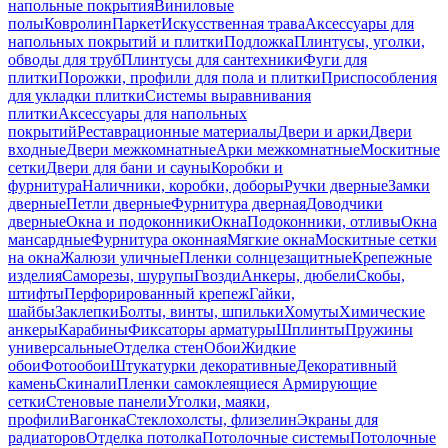
напольные покрытия
Виниловые
полы
Ковролин
Паркет
Искусственная трава
Аксессуары для
напольных покрытий и плитки
Подложка
Плинтусы, уголки,
обводы для труб
Плинтусы для сантехники
Фуги для
плитки
Порожки, профили для пола и плитки
Приспособления
для укладки плитки
Системы выравнивания
плитки
Аксессуары для напольных
покрытий
Реставрационные материалы
Двери и арки
Двери
входные
Двери межкомнатные
Арки межкомнатные
Москитные
сетки
Двери для бани и сауны
Коробки и
фурнитура
Наличники, коробки, доборы
Ручки дверные
Замки
дверные
Петли дверные
Фурнитура дверная
Доводчики
дверные
Окна и подоконники
Окна
Подоконники, отливы
Окна
мансардные
Фурнитура оконная
Мягкие окна
Москитные сетки
на окна
Жалюзи уличные
Пленки солнцезащитные
Крепежные
изделия
Саморезы, шурупы
Гвозди
Анкеры, дюбели
Скобы,
штифты
Перфорированный крепеж
Гайки,
шайбы
Заклепки
Болты, винты, шпильки
Хомуты
Химические
анкеры
Карабины
Фиксаторы арматуры
Шплинты
Пружины
универсальные
Отделка стен
Обои
Жидкие
обои
Фотообои
Штукатурки декоративные
Декоративный
камень
Скинали
Пленки самоклеящиеся
Армирующие
сетки
Стеновые панели
Уголки, маяки,
профили
Вагонка
Стеклохолсты, флизелин
Экраны для
радиаторов
Отделка потолка
Потолочные системы
Потолочные