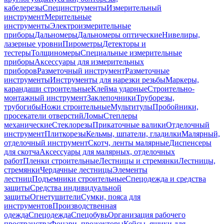
кабелерезы
Специнструменты
Измерительный
инструмент
Мерительные
инструменты
Электроизмерительные
приборы
Дальномеры
Дальномеры оптические
Нивелиры,
лазерные уровни
Пирометры
Детекторы и
тестеры
Толщиномеры
Специальные измерительные
приборы
Аксессуары для измерительных
приборов
Разметочный инструмент
Разметочные
инструменты
Инструменты для нарезки резьбы
Маркеры,
карандаши строительные
Клейма ударные
Строительно-
монтажный инструмент
Заклепочники
Труборезы,
трубогибы
Ножи строительные
Мультитулы
Пробойники,
просекатели отверстий
Ломы
Степлеры
механические
Стеклорезы
Прикаточные валики
Отделочный
инструмент
Плиткорезы
Кельмы, шпатели, гладилки
Малярный,
отделочный инструмент
Скотч, ленты малярные
Диспенсеры
для скотча
Аксессуары для малярных, отделочных
работ
Пленки строительные
Лестницы и стремянки
Лестницы,
стремянки
Чердачные лестницы
Элементы
лестниц
Подъемники строительные
Спецодежда и средства
защиты
Средства индивидуальной
защиты
Огнетушители
Сумки, пояса для
инструментов
Производственная
одежда
Спецодежда
Спецобувь
Организация рабочего
пространства
Фонари, прожекторы
Кейсы, ящики для