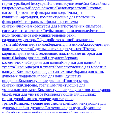
гарнитуры
Биде
Писсуары
Полотенцесушители
Спа-бассейны с
гидромассажем
Водоснабжение
Водонагреватели
Бытовые
насосы
Проточные фильтры для воды
Фильтры-
кувшины
Картриджи, комплектующие для проточных
фильтров
Магистральные фильтры, системы
сантехнические
Аксессуары для магистральных фильтров,
систем сантехнических
Трубы полипропиленовые
Фитинги
полипропиленовые
Расширительные баки,
гидроаккумуляторы
Обустройство ванной комнаты и
туалета
Мебель для ванной
Зеркала для ванной
Аксессуары для
ванной и туалета
Сиденья и чехлы для унитаза
Шторки,
карнизы для ванны
Стеклянные, пластиковые шторки для
ванны
Наборы для ванной и туалета
Зеркала
косметические
Сиденья для ванны
Коврики для ванной и
туалета
Экран-дверки в туалет
Комплектующие для мебели в
ванную
Комплектующие для сантехники
Экраны для ванн,
душевых поддонов
Опоры для ванн, душевых
поддонов
Комплектующие для ванн
Плинтусы для
сантехники
Сифоны, трапы
Комплектующие для
умывальников, моек
Комплектующие для унитазов, писсуаров,
биде
Бачки для унитазов
Комплектующие для душевых
гарнитуров
Комплектующие для сифонов,
трапов
Комплектующие для смесителей
Комплектующие для
душевых кабин, уголков
Сантехника для кухни
Кухонные
мойки
Кухонные мойки со смесителями
Смесители для