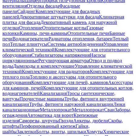
материалы
Шифер
Профнастил
Рулонная кровля
Кровельная
вентиляция
Отделка фасада
Фасадные
панели
Сайдинг
Комплектующие для фасадных
панелей
Декоративные штукатурки для фасада
Клинкерная
плитка для фасада
Декоративный камень для наружной
отделки
Отопление
Отопительные котлы
Газовые
колонки
Камины, печи-камины
Отопительные печи
Банные
печи
Водонагреватели
Радиаторы отопления, батареи
Теплый
пол
Теплые плинтусы
Системы антиобледенения
Управление
климатической техникой
Комплектующие для отопительного
оборудования
Стабилизаторы напряжения
Насосы
циркуляционные
Регулирующая арматура
Отвод и подвод
воды
Дымоходы и комплектующие
Управление климатической
техникой
Комплектующие для радиаторов
Комплектующие для
теплого пола
Топливо и аксессуары для отопительного
оборудования
Комплектующие для печей, каминов
Аксессуары
для каминов, печей
Комплектующие для отопительных котлов,
водонагревателей
Канализация
Тросы сантехнические,
вантузы
Прочистные машины
Трубы, фитинги внутренней
канализации
Трубы, фитинги наружной канализации
Люки
канализационные
Металлопрокат
Металлопрокат
Сваи
Заборы,
ограждения
Автоматика для ворот
Крепежные
изделия
Саморезы, шурупы
Гвозди
Анкеры, дюбели
Скобы,
штифты
Перфорированный крепеж
Гайки,
шайбы
Заклепки
Болты, винты, шпильки
Хомуты
Химические