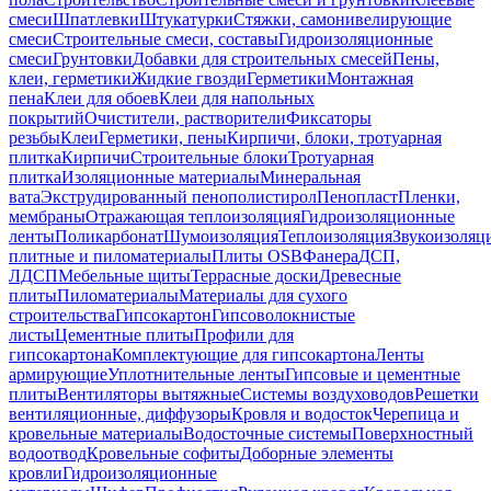
смеси
Шпатлевки
Штукатурки
Стяжки, самонивелирующие
смеси
Строительные смеси, составы
Гидроизоляционные
смеси
Грунтовки
Добавки для строительных смесей
Пены,
клеи, герметики
Жидкие гвозди
Герметики
Монтажная
пена
Клеи для обоев
Клеи для напольных
покрытий
Очистители, растворители
Фиксаторы
резьбы
Клеи
Герметики, пены
Кирпичи, блоки, тротуарная
плитка
Кирпичи
Строительные блоки
Тротуарная
плитка
Изоляционные материалы
Минеральная
вата
Экструдированный пенополистирол
Пенопласт
Пленки,
мембраны
Отражающая теплоизоляция
Гидроизоляционные
ленты
Поликарбонат
Шумоизоляция
Теплоизоляция
Звукоизоляц
плитные и пиломатериалы
Плиты OSB
Фанера
ДСП,
ЛДСП
Мебельные щиты
Террасные доски
Древесные
плиты
Пиломатериалы
Материалы для сухого
строительства
Гипсокартон
Гипсоволокнистые
листы
Цементные плиты
Профили для
гипсокартона
Комплектующие для гипсокартона
Ленты
армирующие
Уплотнительные ленты
Гипсовые и цементные
плиты
Вентиляторы вытяжные
Системы воздуховодов
Решетки
вентиляционные, диффузоры
Кровля и водосток
Черепица и
кровельные материалы
Водосточные системы
Поверхностный
водоотвод
Кровельные софиты
Доборные элементы
кровли
Гидроизоляционные