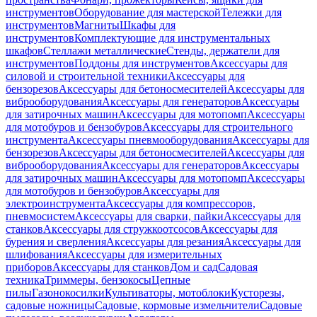
инструментов
Оборудование для мастерской
Тележки для
инструментов
Магниты
Шкафы для
инструментов
Комплектующие для инструментальных
шкафов
Стеллажи металлические
Стенды, держатели для
инструментов
Поддоны для инструментов
Аксессуары для
силовой и строительной техники
Аксессуары для
бензорезов
Аксессуары для бетоносмесителей
Аксессуары для
виброоборудования
Аксессуары для генераторов
Аксессуары
для затирочных машин
Аксессуары для мотопомп
Аксессуары
для мотобуров и бензобуров
Аксессуары для строительного
инструмента
Аксессуары пневмооборудования
Аксессуары для
бензорезов
Аксессуары для бетоносмесителей
Аксессуары для
виброоборудования
Аксессуары для генераторов
Аксессуары
для затирочных машин
Аксессуары для мотопомп
Аксессуары
для мотобуров и бензобуров
Аксессуары для
электроинструмента
Аксессуары для компрессоров,
пневмосистем
Аксессуары для сварки, пайки
Аксессуары для
станков
Аксессуары для стружкоотсосов
Аксессуары для
бурения и сверления
Аксессуары для резания
Аксессуары для
шлифования
Аксессуары для измерительных
приборов
Аксессуары для станков
Дом и сад
Садовая
техника
Триммеры, бензокосы
Цепные
пилы
Газонокосилки
Культиваторы, мотоблоки
Кусторезы,
садовые ножницы
Садовые, кормовые измельчители
Садовые