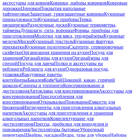
аксессуары для ковров
Коврики, наборы ковриков
Ковровые
дорожки
Циновки
Покрытия напольные
тафтинговые
Защитные, грязезащитные коврики
Кухонные
принадлежности
Кухонные приборы
Терки,
овощерезки
Разделочные доски
Кухонные термометры,
таймеры
Дуршлаги, сита, воронки
Формы, приборы для
приготовления
Молотки для мяса, тендерайзеры
Кухонные
мелочи
Миски
Кухонный текстиль
Кухонные фартуки,
прихватки
Кухонные полотенца
Скатерти, сервировочные
салфетки
Организация хранения на кухне
Посуда для
хранения
Органайзеры для кухни
Органайзеры для
специй
Посуда для ланча
Полки и аксессуары на
рейлинги
Рейлинги для кухни
Одноразовая посуда,
упаковка
Вакуумные пакеты,
контейнеры
Бакалея
Кофе
Чай
Цикорий, какао, горячий
шоколад
Сиропы и топпинги
Консервирование и
дистилляция
Автоклавы для консервирования
Аксессуары для
консервирования
Приспособления для
консервирования
Открывалки
Пивоварни
Емкости для
брожения
Ингредиенты для приготовления алкогольных
напитков
Аксессуары для приготовления и хранения
алкогольных напитков
Комплектующие для
дистилляторов
Прессы, дробилки для виноделия и
пивоварения
Дистилляторы бытовые
Уборочный
инвентарь
Швабры, насадки
Ведра, тазы для уборки
Наборы