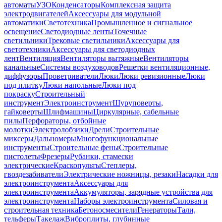
автоматы
УЗО
Конденсаторы
Комплексная защита
электродвигателей
Аксессуары для модульной
автоматики
Светотехника
Промышленное и сигнальное
освещение
Светодиодные ленты
Точечные
светильники
Трековые светильники
Аксессуары для
светотехники
Аксессуары для светодиодных
лент
Вентиляция
Вентиляторы вытяжные
Вентиляторы
канальные
Системы воздуховодов
Решетки вентиляционные,
диффузоры
Проветриватели
Люки
Люки ревизионные
Люки
под плитку
Люки напольные
Люки под
покраску
Строительный
инструмент
Электроинструмент
Шуруповерты,
гайковерты
Шлифмашины
Циркулярные, сабельные
пилы
Перфораторы, отбойные
молотки
Электролобзики
Дрели
Строительные
миксеры
Дальномеры
Многофункциональные
инструменты
Строительные фены
Строительные
пистолеты
Фрезеры
Рубанки, стамески
электрические
Краскопульты
Степлеры,
гвоздезабиватели
Электрические ножницы, резаки
Насадки для
электроинструмента
Аксессуары для
электроинструмента
Аккумуляторы, зарядные устройства для
электроинструмента
Наборы электроинструмента
Силовая и
строительная техника
Бетоносмесители
Генераторы
Тали,
тельферы
Такелаж
Виброплиты, глубинные