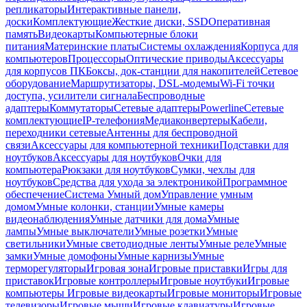
репликаторы
Интерактивные панели,
доски
Комплектующие
Жесткие диски, SSD
Оперативная
память
Видеокарты
Компьютерные блоки
питания
Материнские платы
Системы охлаждения
Корпуса для
компьютеров
Процессоры
Оптические приводы
Аксессуары
для корпусов ПК
Боксы, док-станции для накопителей
Сетевое
оборудование
Маршрутизаторы, DSL-модемы
Wi-Fi точки
доступа, усилители сигнала
Беспроводные
адаптеры
Коммутаторы
Сетевые адаптеры
Powerline
Сетевые
комплектующие
IP-телефония
Медиаконвертеры
Кабели,
переходники сетевые
Антенны для беспроводной
связи
Аксессуары для компьютерной техники
Подставки для
ноутбуков
Аксессуары для ноутбуков
Очки для
компьютера
Рюкзаки для ноутбуков
Сумки, чехлы для
ноутбуков
Средства для ухода за электроникой
Программное
обеспечение
Система Умный дом
Управление умным
домом
Умные колонки, станции
Умные камеры
видеонаблюдения
Умные датчики для дома
Умные
лампы
Умные выключатели
Умные розетки
Умные
светильники
Умные светодиодные ленты
Умные реле
Умные
замки
Умные домофоны
Умные карнизы
Умные
терморегуляторы
Игровая зона
Игровые приставки
Игры для
приставок
Игровые контроллеры
Игровые ноутбуки
Игровые
компьютеры
Игровые видеокарты
Игровые мониторы
Игровые
телевизоры
Игровые мыши
Игровые клавиатуры
Игровые