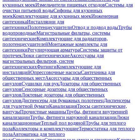
кухонных моек
Измельчители пищевых отходов
Системы для
очистки питьевой воды
Сифоны для кухонных
моек
Комплектующие для кухонных моек
Инженерная
сантехника
Инсталляции для
сантехники
Полотенцесушители
Отвод и подвод воды
Трубы
водопроводные
Магистральные фильтры, системы
сантехнические
Комплектующие для радиаторов,
полотенцесушителей
Монтажные комплекты для
сантехники
Регулирующая арматура
Системы защиты от
протечек
Люки сантехнические
Аксессуары для
магистральных фильтров, систем
сантехнических
Фитинги
Комплектующие для
инсталляций
Опрессовочные насосы
Сантехника для
общественных мест
Аксессуары для общественных
санузлов
Сушилки для рук
Дозаторы для общественных
санузлов
Сенсорные дозаторы для общественных
санузлов
Локтевые дозаторы для общественных
санузлов
Диспенсеры для бумажных полотенец
Диспенсеры
для туалетной бумаги
Канализация
Тросы сантехнические,
вантузы
Прочистные машины
Трубы, фитинги внутренней
канализации
Трубы, фитинги наружной канализации
Люки
канализационные
Теплый пол водяной
Трубы для теплого
пола
Коллекторы и комплектующие
Термостатика для теплого
пола
Автоматика для теплого
пола
Строительство
Строительные смеси и грунтовки
Клеевые