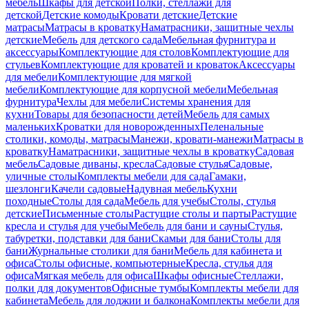
мебель
Шкафы для детской
Полки, стеллажи для
детской
Детские комоды
Кровати детские
Детские
матрасы
Матрасы в кроватку
Наматрасники, защитные чехлы
детские
Мебель для детского сада
Мебельная фурнитура и
аксессуары
Комплектующие для столов
Комплектующие для
стульев
Комплектующие для кроватей и кроваток
Аксессуары
для мебели
Комплектующие для мягкой
мебели
Комплектующие для корпусной мебели
Мебельная
фурнитура
Чехлы для мебели
Системы хранения для
кухни
Товары для безопасности детей
Мебель для самых
маленьких
Кроватки для новорожденных
Пеленальные
столики, комоды, матрасы
Манежи, кровати-манежи
Матрасы в
кроватку
Наматрасники, защитные чехлы в кроватку
Садовая
мебель
Садовые диваны, кресла
Садовые стулья
Садовые,
уличные столы
Комплекты мебели для сада
Гамаки,
шезлонги
Качели садовые
Надувная мебель
Кухни
походные
Столы для сада
Мебель для учебы
Столы, стулья
детские
Письменные столы
Растущие столы и парты
Растущие
кресла и стулья для учебы
Мебель для бани и сауны
Стулья,
табуретки, подставки для бани
Скамьи для бани
Столы для
бани
Журнальные столики для бани
Мебель для кабинета и
офиса
Столы офисные, компьютерные
Кресла, стулья для
офиса
Мягкая мебель для офиса
Шкафы офисные
Стеллажи,
полки для документов
Офисные тумбы
Комплекты мебели для
кабинета
Мебель для лоджии и балкона
Комплекты мебели для