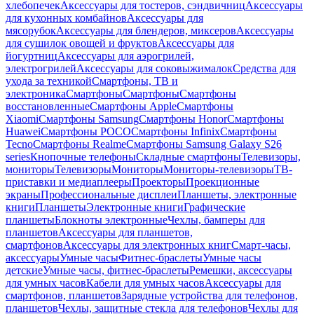
хлебопечек
Аксессуары для тостеров, сэндвичниц
Аксессуары
для кухонных комбайнов
Аксессуары для
мясорубок
Аксессуары для блендеров, миксеров
Аксессуары
для сушилок овощей и фруктов
Аксессуары для
йогуртниц
Аксессуары для аэрогрилей,
электрогрилей
Аксессуары для соковыжималок
Средства для
ухода за техникой
Смартфоны, ТВ и
электроника
Смартфоны
Смартфоны
Смартфоны
восстановленные
Смартфоны Apple
Смартфоны
Xiaomi
Смартфоны Samsung
Смартфоны Honor
Смартфоны
Huawei
Смартфоны POCO
Смартфоны Infinix
Смартфоны
Tecno
Смартфоны Realme
Смартфоны Samsung Galaxy S26
series
Кнопочные телефоны
Складные смартфоны
Телевизоры,
мониторы
Телевизоры
Мониторы
Мониторы-телевизоры
ТВ-
приставки и медиаплееры
Проекторы
Проекционные
экраны
Профессиональные дисплеи
Планшеты, электронные
книги
Планшеты
Электронные книги
Графические
планшеты
Блокноты электронные
Чехлы, бамперы для
планшетов
Аксессуары для планшетов,
смартфонов
Аксессуары для электронных книг
Смарт-часы,
аксессуары
Умные часы
Фитнес-браслеты
Умные часы
детские
Умные часы, фитнес-браслеты
Ремешки, аксессуары
для умных часов
Кабели для умных часов
Аксессуары для
смартфонов, планшетов
Зарядные устройства для телефонов,
планшетов
Чехлы, защитные стекла для телефонов
Чехлы для