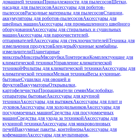
домашней техники
Принадлежности для пылесосов
Щетки,
насадки для пылесосов
Аксессуары для роботов-
пылесосов
Расходные материалы для пылесосов
Станции,
аккумуляторы для роботов-пылесосов
Аксессуары для
швейных машин
Аксессуары для промышленного швейного
оборудования
Аксессуары для стиральных и сушильных
машин
Аксессуары для пароочистителей,
отпаривателей
Аксессуары для стеклоочистителей
Техника для
измельчения продуктов
Блендеры
Кухонные комбайны,
измельчители
Планетарные
миксеры
Миксеры
Мясорубки
Ломтерезки
Комплектующие для
климатической техники
Управление климатической
техникой
Фильтры для климатической техники
Аксессуары для
климатической техники
Мелкая техника
Весы кухонные,
бытовые
Сушилки для овощей и
фруктов
Вакууматоры
Открывалки,
картофелечистки
Проращиватели семян
Маслобойки,
сепараторы бытовые
Аксессуары для крупной
техники
Аксессуары для вытяжек
Аксессуары для плит и
духовок
Аксессуары для холодильников
Аксессуары для
посудомоечных машин
Средства для посудомоечных
машин
Средства для ухода за техникой
Аксессуары для
кухонной техники
Аксессуары для микроволновых
печей
Вакуумные пакеты, контейнеры
Аксессуары для
кофемашин
Аксессуары для мультиварок,