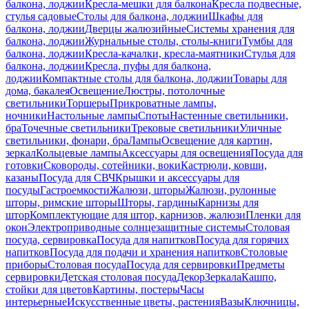
балкона, лоджии
Кресла-мешки для балкона
Кресла подвесные,
стулья садовые
Столы для балкона, лоджии
Шкафы для
балкона, лоджии
Дверцы жалюзийные
Системы хранения для
балкона, лоджии
Журнальные столы, столы-книги
Тумбы для
балкона, лоджии
Кресла-качалки, кресла-маятники
Стулья для
балкона, лоджии
Кресла, пуфы для балкона,
лоджии
Компактные столы для балкона, лоджии
Товары для
дома, бакалея
Освещение
Люстры, потолочные
светильники
Торшеры
Прикроватные лампы,
ночники
Настольные лампы
Споты
Настенные светильники,
бра
Точечные светильники
Трековые светильники
Уличные
светильники, фонари, бра
Лампы
Освещение для картин,
зеркал
Кольцевые лампы
Аксессуары для освещения
Посуда для
готовки
Сковороды, сотейники, воки
Кастрюли, ковши,
казаны
Посуда для СВЧ
Крышки и аксессуары для
посуды
Гастроемкости
Жалюзи, шторы
Жалюзи, рулонные
шторы, римские шторы
Шторы, гардины
Карнизы для
штор
Комплектующие для штор, карнизов, жалюзи
Пленки для
окон
Электроприводные солнцезащитные системы
Столовая
посуда, сервировка
Посуда для напитков
Посуда для горячих
напитков
Посуда для подачи и хранения напитков
Столовые
приборы
Столовая посуда
Посуда для сервировки
Предметы
сервировки
Детская столовая посуда
Декор
Зеркала
Кашпо,
стойки для цветов
Картины, постеры
Часы
интерьерные
Искусственные цветы, растения
Вазы
Ключницы,