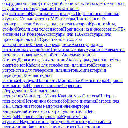
оборудования для фотостудии
Стойки, системы крепления для
студийного оборудования
Портативная
аудиотехника
Наушники и гарнитуры
Портативные колонки,
акустика
Умные колонки
MP3-плееры
Диктофоны
CD-
проигрыватели
Аксессуары для телевизоров
Кронштейны,
стойки
Кабели для телевизоров
Подписки на видеосервисы
ТВ-
антенны
ТВ-тюнеры
Аксессуары для ТВ
Аксессуары для
проектора
Очки 3D
Средства для ухода за
электроникой
Кабели, переходники
Аксессуары для
портативных устройств
Портативные аккумуляторы
Элементы
питания, зарядные устройства
Аккумуляторные
батареи
Держатели, док-станции
Аксессуары для планшетов,
смартфонов
Кабели для телефонов, планшетов
Зарядные
устройства для телефонов, планшетов
Компьютеры и
периферия
Компьютерная
техника
Ноутбуки
Планшеты
Моноблоки
Компьютеры
Игровые
компьютеры
Игровые консоли
Серверное
оборудование
Компьютерная
периферия
Мониторы
Мыши
Клавиатуры
Стилусы
Наборы
периферии
Источники бесперебойного питания
Батареи для
ИБП
Стабилизаторы напряжения
Инверторы
напряжения
Сетевые фильтры, удлинители
Веб-
камеры
Игровые контроллеры
Мультимедиа
акустика
Наушники и гарнитуры
Компьютерные кабели,
переходники
Зарядные, аккумуляторы
Док-станции,