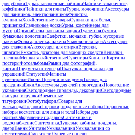
для уборки
Турки, заварочные чайники
Чайники заварочные,
кофейники
Чайники для плиты
Турки, молочники
Аксессуары
для чайников, электрочайников
Фильтры-
кувшины
Хозяйственные товары
Сушилки для белья,
прищепки
Гладильные доски
Урны, контейнеры для
мусора
Органайзеры, корзины, ящики
Туалетная бумага,
бумажные полотенца
Салфетки, мочалки, губки, мусорные
пакеты
Фольга, пленка, пакеты
Упаковочная тара
Аксессуары
для глажения
Аксессуары для стирки
Веревки,
шпагаты
Емкости, дозаторы для моющих средств
Вешалки-
плечики
Мешки хозяйственные
Сувениры
Копилки
Картины,
постеры
Фотоальбомы
Рамки для фотографий,
картин
Предметы интерьера
Шкатулки, подставки для
украшений
Статуэтки
Магниты
сувенирные
Иконы
Праздничный декор
Товары для
праздника
Елки
Аксессуары для елей новогодних
Новогодние
украшения
Светодиодные гирлянды, декорации
Светодиодные
фигуры, игрушки
Временные
татуировки
Фотобутафория
Товары для
маскарада
Подарки
Подарки, подарочные наборы
Подарочные
наборы косметики для лица и тела
Наборы для
бритья
Оформление подарков
Сантехника и
водоснабжение
Сантехника
Душевые кабины, поддоны,
двери
Ванны
Унитазы
Умывальники
Умывальники со
смесителями
Смесители
Душевые панели,