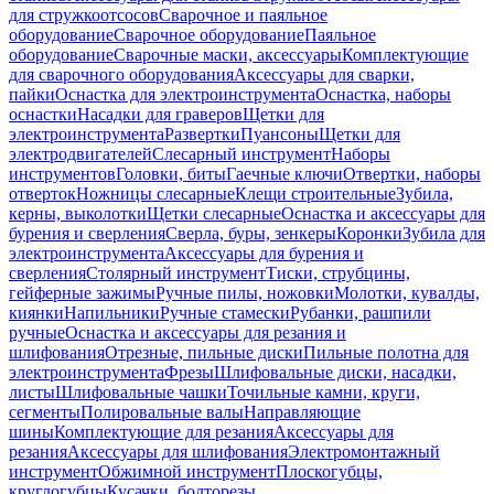
для стружкоотсосов
Сварочное и паяльное
оборудование
Сварочное оборудование
Паяльное
оборудование
Сварочные маски, аксессуары
Комплектующие
для сварочного оборудования
Аксессуары для сварки,
пайки
Оснастка для электроинструмента
Оснастка, наборы
оснастки
Насадки для граверов
Щетки для
электроинструмента
Развертки
Пуансоны
Щетки для
электродвигателей
Слесарный инструмент
Наборы
инструментов
Головки, биты
Гаечные ключи
Отвертки, наборы
отверток
Ножницы слесарные
Клещи строительные
Зубила,
керны, выколотки
Щетки слесарные
Оснастка и аксессуары для
бурения и сверления
Сверла, буры, зенкеры
Коронки
Зубила для
электроинструмента
Аксессуары для бурения и
сверления
Столярный инструмент
Тиски, струбцины,
гейферные зажимы
Ручные пилы, ножовки
Молотки, кувалды,
киянки
Напильники
Ручные стамески
Рубанки, рашпили
ручные
Оснастка и аксессуары для резания и
шлифования
Отрезные, пильные диски
Пильные полотна для
электроинструмента
Фрезы
Шлифовальные диски, насадки,
листы
Шлифовальные чашки
Точильные камни, круги,
сегменты
Полировальные валы
Направляющие
шины
Комплектующие для резания
Аксессуары для
резания
Аксессуары для шлифования
Электромонтажный
инструмент
Обжимной инструмент
Плоскогубцы,
круглогубцы
Кусачки, болторезы,