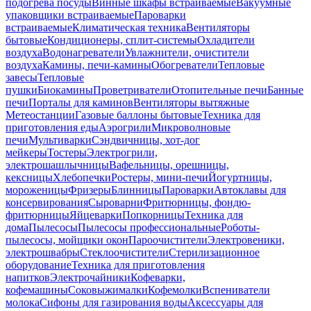
подогрева посуды
Винные шкафы встраиваемые
Вакуумные
упаковщики встраиваемые
Пароварки
встраиваемые
Климатическая техника
Вентиляторы
бытовые
Кондиционеры, сплит-системы
Охладители
воздуха
Водонагреватели
Увлажнители, очистители
воздуха
Камины, печи-камины
Обогреватели
Тепловые
завесы
Тепловые
пушки
Биокамины
Проветриватели
Отопительные печи
Банные
печи
Порталы для каминов
Вентиляторы вытяжные
Метеостанции
Газовые баллоны бытовые
Техника для
приготовления еды
Аэрогрили
Микроволновые
печи
Мультиварки
Сэндвичницы, хот-дог
мейкеры
Тостеры
Электрогрили,
электрошашлычницы
Вафельницы, орешницы,
кексницы
Хлебопечки
Ростеры, мини-печи
Йогуртницы,
мороженицы
Фризеры
Блинницы
Пароварки
Автоклавы для
консервирования
Сыроварни
Фритюрницы, фондю-
фритюрницы
Яйцеварки
Попкорницы
Техника для
дома
Пылесосы
Пылесосы профессиональные
Роботы-
пылесосы, мойщики окон
Пароочистители
Электровеники,
электрошвабры
Стеклоочистители
Стерилизационное
оборудование
Техника для приготовления
напитков
Электрочайники
Кофеварки,
кофемашины
Соковыжималки
Кофемолки
Вспениватели
молока
Сифоны для газирования воды
Аксессуары для