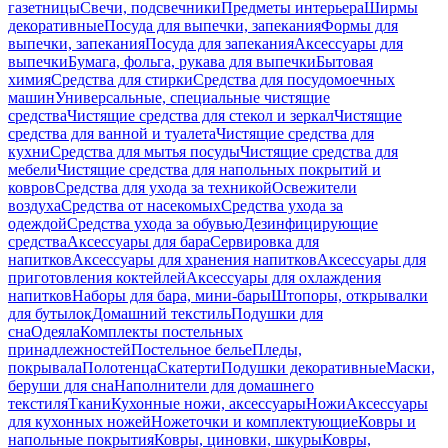
газетницы
Свечи, подсвечники
Предметы интерьера
Ширмы
декоративные
Посуда для выпечки, запекания
Формы для
выпечки, запекания
Посуда для запекания
Аксессуары для
выпечки
Бумага, фольга, рукава для выпечки
Бытовая
химия
Средства для стирки
Средства для посудомоечных
машин
Универсальные, специальные чистящие
средства
Чистящие средства для стекол и зеркал
Чистящие
средства для ванной и туалета
Чистящие средства для
кухни
Средства для мытья посуды
Чистящие средства для
мебели
Чистящие средства для напольных покрытий и
ковров
Средства для ухода за техникой
Освежители
воздуха
Средства от насекомых
Средства ухода за
одеждой
Средства ухода за обувью
Дезинфицирующие
средства
Аксессуары для бара
Сервировка для
напитков
Аксессуары для хранения напитков
Аксессуары для
приготовления коктейлей
Аксессуары для охлаждения
напитков
Наборы для бара, мини-бары
Штопоры, открывалки
для бутылок
Домашний текстиль
Подушки для
сна
Одеяла
Комплекты постельных
принадлежностей
Постельное белье
Пледы,
покрывала
Полотенца
Скатерти
Подушки декоративные
Маски,
беруши для сна
Наполнители для домашнего
текстиля
Ткани
Кухонные ножи, аксессуары
Ножи
Аксессуары
для кухонных ножей
Ножеточки и комплектующие
Ковры и
напольные покрытия
Ковры, циновки, шкуры
Ковры,