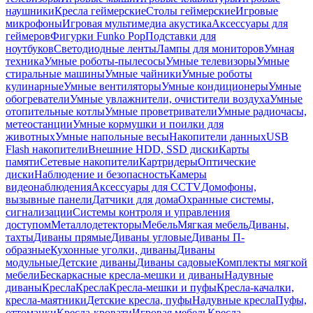
наушники
Кресла геймерские
Столы геймерские
Игровые
микрофоны
Игровая мультимедиа акустика
Аксессуары для
геймеров
Фигурки Funko Pop
Подставки для
ноутбуков
Светодиодные ленты
Лампы для мониторов
Умная
техника
Умные роботы-пылесосы
Умные телевизоры
Умные
стиральные машины
Умные чайники
Умные роботы
кулинарные
Умные вентиляторы
Умные кондиционеры
Умные
обогреватели
Умные увлажнители, очистители воздуха
Умные
отопительные котлы
Умные проветриватели
Умные радиочасы,
метеостанции
Умные кормушки и поилки для
животных
Умные напольные весы
Накопители данных
USB
Flash накопители
Внешние HDD, SSD диски
Карты
памяти
Сетевые накопители
Картридеры
Оптические
диски
Наблюдение и безопасность
Камеры
видеонаблюдения
Аксессуары для CCTV
Домофоны,
вызывные панели
Датчики для дома
Охранные системы,
сигнализации
Системы контроля и управления
доступом
Металлодетекторы
Мебель
Мягкая мебель
Диваны,
тахты
Диваны прямые
Диваны угловые
Диваны П-
образные
Кухонные уголки, диваны
Диваны
модульные
Детские диваны
Диваны садовые
Комплекты мягкой
мебели
Бескаркасные кресла-мешки и диваны
Надувные
диваны
Кресла
Кресла
Кресла-мешки и пуфы
Кресла-качалки,
кресла-маятники
Детские кресла, пуфы
Надувные кресла
Пуфы,
оттоманки
Кресла-кровати
Игровая мебель
Кресла