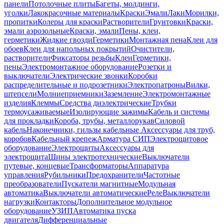
панели
Потолочные плиты
Багеты, молдинги,
уголки
Лакокрасочные материалы
Краски
Эмали
Лаки
Морилки,
пропитки
Колеры для краски
Растворители
Грунтовки
Краски,
эмали аэрозольные
Краски, эмали
Пены, клеи,
герметики
Жидкие гвозди
Герметики
Монтажная пена
Клеи для
обоев
Клеи для напольных покрытий
Очистители,
растворители
Фиксаторы резьбы
Клеи
Герметики,
пены
Электромонтажное оборудование
Розетки и
выключатели
Электрические звонки
Коробки
распределительные и подрозетники
Электропатроны
Вилки,
штепсели
Молниеприемники
Заземление
Электромонтажные
изделия
Клеммы
Средства диэлектрические
Трубки
термоусаживаемые
Изолирующие зажимы
Кабель и системы
для прокладки
Короба, трубы, металлорукав
Силовой
кабель
Наконечники, гильзы кабельные
Аксессуары для труб,
коробов
Кабельный крепеж
Арматура СИП
Электрощитовое
оборудование
Электрощиты
Аксессуары для
электрощита
Шины электротехнические
Выключатели
путевые, концевые
Трансформаторы
Аппаратура
управления
Рубильники
Предохранители
Частотные
преобразователи
Пускатели магнитные
Модульная
автоматика
Выключатели автоматические
Реле
Выключатели
нагрузки
Контакторы
Дополнительное модульное
оборудование
УЗИП
Автоматика пуска
двигателя
Дифференциальные