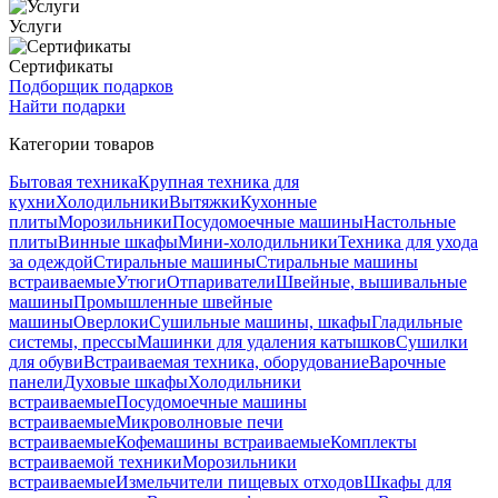
Услуги
Сертификаты
Подборщик подарков
Найти подарки
Категории товаров
Бытовая техника
Крупная техника для
кухни
Холодильники
Вытяжки
Кухонные
плиты
Морозильники
Посудомоечные машины
Настольные
плиты
Винные шкафы
Мини-холодильники
Техника для ухода
за одеждой
Стиральные машины
Стиральные машины
встраиваемые
Утюги
Отпариватели
Швейные, вышивальные
машины
Промышленные швейные
машины
Оверлоки
Сушильные машины, шкафы
Гладильные
системы, прессы
Машинки для удаления катышков
Сушилки
для обуви
Встраиваемая техника, оборудование
Варочные
панели
Духовые шкафы
Холодильники
встраиваемые
Посудомоечные машины
встраиваемые
Микроволновые печи
встраиваемые
Кофемашины встраиваемые
Комплекты
встраиваемой техники
Морозильники
встраиваемые
Измельчители пищевых отходов
Шкафы для