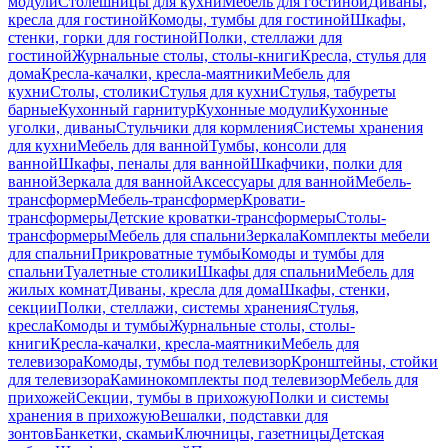
модули
Столешницы для кухни
Мебель для гостиной
Диваны,
кресла для гостиной
Комоды, тумбы для гостиной
Шкафы,
стенки, горки для гостиной
Полки, стеллажи для
гостиной
Журнальные столы, столы-книги
Кресла, стулья для
дома
Кресла-качалки, кресла-маятники
Мебель для
кухни
Столы, столики
Стулья для кухни
Стулья, табуреты
барные
Кухонный гарнитур
Кухонные модули
Кухонные
уголки, диваны
Стульчики для кормления
Системы хранения
для кухни
Мебель для ванной
Тумбы, консоли для
ванной
Шкафы, пеналы для ванной
Шкафчики, полки для
ванной
Зеркала для ванной
Аксессуары для ванной
Мебель-
трансформер
Мебель-трансформер
Кровати-
трансформеры
Детские кроватки-трансформеры
Столы-
трансформеры
Мебель для спальни
Зеркала
Комплекты мебели
для спальни
Прикроватные тумбы
Комоды и тумбы для
спальни
Туалетные столики
Шкафы для спальни
Мебель для
жилых комнат
Диваны, кресла для дома
Шкафы, стенки,
секции
Полки, стеллажи, системы хранения
Стулья,
кресла
Комоды и тумбы
Журнальные столы, столы-
книги
Кресла-качалки, кресла-маятники
Мебель для
телевизора
Комоды, тумбы под телевизор
Кронштейны, стойки
для телевизора
Каминокомплекты под телевизор
Мебель для
прихожей
Секции, тумбы в прихожую
Полки и системы
хранения в прихожую
Вешалки, подставки для
зонтов
Банкетки, скамьи
Ключницы, газетницы
Детская