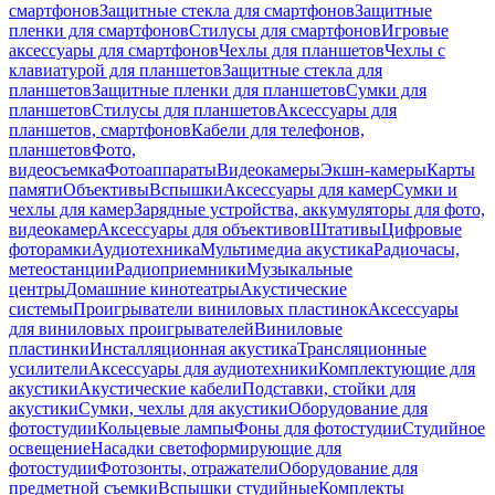
смартфонов
Защитные стекла для смартфонов
Защитные
пленки для смартфонов
Стилусы для смартфонов
Игровые
аксессуары для смартфонов
Чехлы для планшетов
Чехлы с
клавиатурой для планшетов
Защитные стекла для
планшетов
Защитные пленки для планшетов
Сумки для
планшетов
Стилусы для планшетов
Аксессуары для
планшетов, смартфонов
Кабели для телефонов,
планшетов
Фото,
видеосъемка
Фотоаппараты
Видеокамеры
Экшн-камеры
Карты
памяти
Объективы
Вспышки
Аксессуары для камер
Сумки и
чехлы для камер
Зарядные устройства, аккумуляторы для фото,
видеокамер
Аксессуары для объективов
Штативы
Цифровые
фоторамки
Аудиотехника
Мультимедиа акустика
Радиочасы,
метеостанции
Радиоприемники
Музыкальные
центры
Домашние кинотеатры
Акустические
системы
Проигрыватели виниловых пластинок
Аксессуары
для виниловых проигрывателей
Виниловые
пластинки
Инсталляционная акустика
Трансляционные
усилители
Аксессуары для аудиотехники
Комплектующие для
акустики
Акустические кабели
Подставки, стойки для
акустики
Сумки, чехлы для акустики
Оборудование для
фотостудии
Кольцевые лампы
Фоны для фотостудии
Студийное
освещение
Насадки светоформирующие для
фотостудии
Фотозонты, отражатели
Оборудование для
предметной съемки
Вспышки студийные
Комплекты