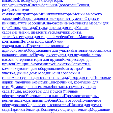
пылесосы, воздуходувки
Аэраторы,
скарификаторы
Снегоуборщики
Дровоколы
Сеялки,
разбрасыватели
семян
Минитракторы
Миникультиваторы
Мойки высокого
давления
Наборы садового электроинструмента
Отдых и
пикник
Батуты
Бассейны
Спа-бассейны
Комплекты мебели для
сада
Столы для сада
Стулья, кресла для сада
Качели
садовые
Гамаки, шезлонги
Раскладушки
Зонты,
тенты
Аксессуары для садовой мебели
Грили
Мангалы,
коптильни
Детская площадка
Сумки-
холодильники
Портативные колонки и
аудиосистемы
Оборудование для участка
Бытовые насосы
Люки
канализационные
Пруды, аксессуары для прудов
Фильтры,
насосы, стерилизаторы для прудов
Компрессоры для
прудов
Станции биологической очистки
Запчасти и
комплектующие для оборудования
Благоустройство
участка
Дачные дома
Беседки
Бани
Хозблоки и
сараи
Аксессуары для озеленения сада
Декор для сада
Почтовые
ящики, таблички
Козырьки
Скворечники, кормушки для
птиц
Домики для насекомых
Фонтаны, скульптуры для
сада
Пруды, аксессуары для прудов
Уличные
обогреватели
Уличные светильники
Противогололедные
реагенты
Декоративный щебень
Сад и огород
Поливочное
оборудование
Садовые опрыскиватели
Шланги для дома и
сада
Парники
Теплицы
Комплектующие для теплиц
Модульные