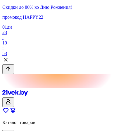
Скидки до 80% ко Дню Рождения!
промокод HAPPY22
01
дн
23
:
19
:
53
Каталог товаров