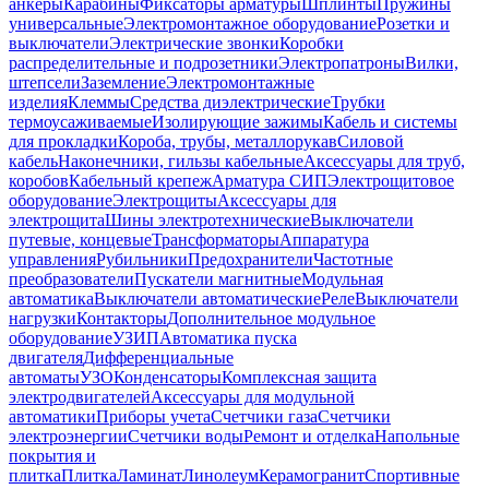
анкеры
Карабины
Фиксаторы арматуры
Шплинты
Пружины
универсальные
Электромонтажное оборудование
Розетки и
выключатели
Электрические звонки
Коробки
распределительные и подрозетники
Электропатроны
Вилки,
штепсели
Заземление
Электромонтажные
изделия
Клеммы
Средства диэлектрические
Трубки
термоусаживаемые
Изолирующие зажимы
Кабель и системы
для прокладки
Короба, трубы, металлорукав
Силовой
кабель
Наконечники, гильзы кабельные
Аксессуары для труб,
коробов
Кабельный крепеж
Арматура СИП
Электрощитовое
оборудование
Электрощиты
Аксессуары для
электрощита
Шины электротехнические
Выключатели
путевые, концевые
Трансформаторы
Аппаратура
управления
Рубильники
Предохранители
Частотные
преобразователи
Пускатели магнитные
Модульная
автоматика
Выключатели автоматические
Реле
Выключатели
нагрузки
Контакторы
Дополнительное модульное
оборудование
УЗИП
Автоматика пуска
двигателя
Дифференциальные
автоматы
УЗО
Конденсаторы
Комплексная защита
электродвигателей
Аксессуары для модульной
автоматики
Приборы учета
Счетчики газа
Счетчики
электроэнергии
Счетчики воды
Ремонт и отделка
Напольные
покрытия и
плитка
Плитка
Ламинат
Линолеум
Керамогранит
Спортивные