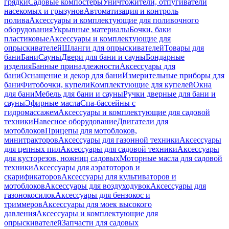
грядки
Садовые компостеры
Уничтожители, отпугиватели
насекомых и грызунов
Автоматизация и контроль
полива
Аксессуары и комплектующие для поливочного
оборудования
Укрывные материалы
Бочки, баки
пластиковые
Аксессуары и комплектующие для
опрыскивателей
Шланги для опрыскивателей
Товары для
бани
Бани
Сауны
Двери для бани и сауны
Бондарные
изделия
Банные принадлежности
Аксессуары для
бани
Оснащение и декор для бани
Измерительные приборы для
бани
Фитобочки, купели
Комплектующие для купелей
Окна
для бани
Мебель для бани и сауны
Ручки дверные для бани и
сауны
Эфирные масла
Спа-бассейны с
гидромассажем
Аксессуары и комплектующие для садовой
техники
Навесное оборудование
Двигатели для
мотоблоков
Прицепы для мотоблоков,
минитракторов
Аксессуары для газонной техники
Аксессуары
для цепных пил
Аксессуары для садовой техники
Аксессуары
для кусторезов, ножниц садовых
Моторные масла для садовой
техники
Аксессуары для аэратоторов и
скарификаторов
Аксессуары для культиваторов и
мотоблоков
Аксессуары для воздуходувок
Аксессуары для
газонокосилок
Аксессуары для бензокос и
триммеров
Аксессуары для моек высокого
давления
Аксессуары и комплектующие для
опрыскивателей
Запчасти для садовых