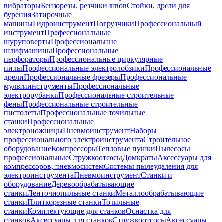
вибраторы
Бензорезы, резчики швов
Стойки, дрели для
бурения
Затирочные
машины
Гидроинструмент
Погрузчики
Профессиональный
инструмент
Профессиональные
шуруповерты
Профессиональные
шлифмашины
Профессиональные
перфораторы
Профессиональные циркулярные
пилы
Профессиональные электролобзики
Профессиональные
дрели
Профессиональные фрезеры
Профессиональные
мультиинструменты
Профессиональные
электрорубанки
Профессиональные строительные
фены
Профессиональные строительные
пистолеты
Профессиональные точильные
станки
Профессиональные
электроножницы
Пневмоинструмент
Наборы
профессионального электроинструмента
Строительное
оборудование
Компрессоры
Тепловые пушки
Пылесосы
профессиональные
Стружкоотсосы
Домкраты
Аксессуары для
компрессоров, пневмосистем
Системы пылеудаления для
электроинструмента
Пневмоинструмент
Станки и
оборудование
Деревообрабатывающие
станки
Ленточнопильные станки
Металлообрабатывающие
станки
Плиткорезные станки
Точильные
станки
Комплектующие для станков
Оснастка для
станков
Аксессуары для станков
Стружкоотсосы
Аксессуары