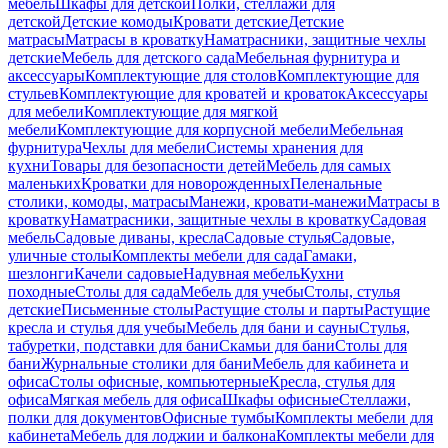
мебель
Шкафы для детской
Полки, стеллажи для
детской
Детские комоды
Кровати детские
Детские
матрасы
Матрасы в кроватку
Наматрасники, защитные чехлы
детские
Мебель для детского сада
Мебельная фурнитура и
аксессуары
Комплектующие для столов
Комплектующие для
стульев
Комплектующие для кроватей и кроваток
Аксессуары
для мебели
Комплектующие для мягкой
мебели
Комплектующие для корпусной мебели
Мебельная
фурнитура
Чехлы для мебели
Системы хранения для
кухни
Товары для безопасности детей
Мебель для самых
маленьких
Кроватки для новорожденных
Пеленальные
столики, комоды, матрасы
Манежи, кровати-манежи
Матрасы в
кроватку
Наматрасники, защитные чехлы в кроватку
Садовая
мебель
Садовые диваны, кресла
Садовые стулья
Садовые,
уличные столы
Комплекты мебели для сада
Гамаки,
шезлонги
Качели садовые
Надувная мебель
Кухни
походные
Столы для сада
Мебель для учебы
Столы, стулья
детские
Письменные столы
Растущие столы и парты
Растущие
кресла и стулья для учебы
Мебель для бани и сауны
Стулья,
табуретки, подставки для бани
Скамьи для бани
Столы для
бани
Журнальные столики для бани
Мебель для кабинета и
офиса
Столы офисные, компьютерные
Кресла, стулья для
офиса
Мягкая мебель для офиса
Шкафы офисные
Стеллажи,
полки для документов
Офисные тумбы
Комплекты мебели для
кабинета
Мебель для лоджии и балкона
Комплекты мебели для