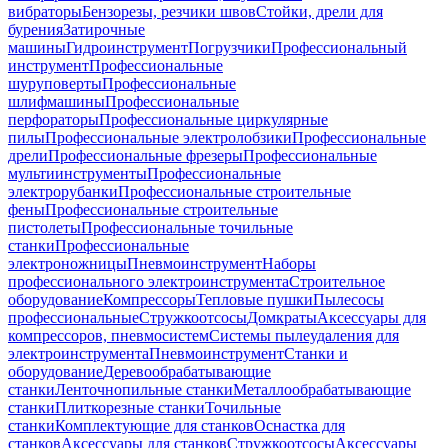
вибраторы
Бензорезы, резчики швов
Стойки, дрели для
бурения
Затирочные
машины
Гидроинструмент
Погрузчики
Профессиональный
инструмент
Профессиональные
шуруповерты
Профессиональные
шлифмашины
Профессиональные
перфораторы
Профессиональные циркулярные
пилы
Профессиональные электролобзики
Профессиональные
дрели
Профессиональные фрезеры
Профессиональные
мультиинструменты
Профессиональные
электрорубанки
Профессиональные строительные
фены
Профессиональные строительные
пистолеты
Профессиональные точильные
станки
Профессиональные
электроножницы
Пневмоинструмент
Наборы
профессионального электроинструмента
Строительное
оборудование
Компрессоры
Тепловые пушки
Пылесосы
профессиональные
Стружкоотсосы
Домкраты
Аксессуары для
компрессоров, пневмосистем
Системы пылеудаления для
электроинструмента
Пневмоинструмент
Станки и
оборудование
Деревообрабатывающие
станки
Ленточнопильные станки
Металлообрабатывающие
станки
Плиткорезные станки
Точильные
станки
Комплектующие для станков
Оснастка для
станков
Аксессуары для станков
Стружкоотсосы
Аксессуары