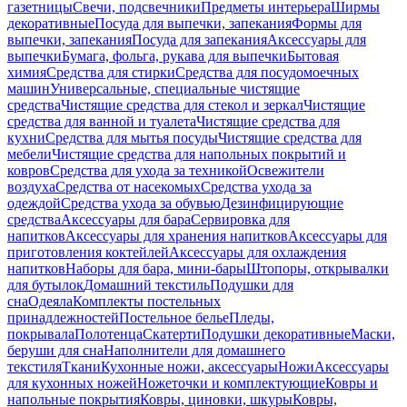
газетницы
Свечи, подсвечники
Предметы интерьера
Ширмы
декоративные
Посуда для выпечки, запекания
Формы для
выпечки, запекания
Посуда для запекания
Аксессуары для
выпечки
Бумага, фольга, рукава для выпечки
Бытовая
химия
Средства для стирки
Средства для посудомоечных
машин
Универсальные, специальные чистящие
средства
Чистящие средства для стекол и зеркал
Чистящие
средства для ванной и туалета
Чистящие средства для
кухни
Средства для мытья посуды
Чистящие средства для
мебели
Чистящие средства для напольных покрытий и
ковров
Средства для ухода за техникой
Освежители
воздуха
Средства от насекомых
Средства ухода за
одеждой
Средства ухода за обувью
Дезинфицирующие
средства
Аксессуары для бара
Сервировка для
напитков
Аксессуары для хранения напитков
Аксессуары для
приготовления коктейлей
Аксессуары для охлаждения
напитков
Наборы для бара, мини-бары
Штопоры, открывалки
для бутылок
Домашний текстиль
Подушки для
сна
Одеяла
Комплекты постельных
принадлежностей
Постельное белье
Пледы,
покрывала
Полотенца
Скатерти
Подушки декоративные
Маски,
беруши для сна
Наполнители для домашнего
текстиля
Ткани
Кухонные ножи, аксессуары
Ножи
Аксессуары
для кухонных ножей
Ножеточки и комплектующие
Ковры и
напольные покрытия
Ковры, циновки, шкуры
Ковры,