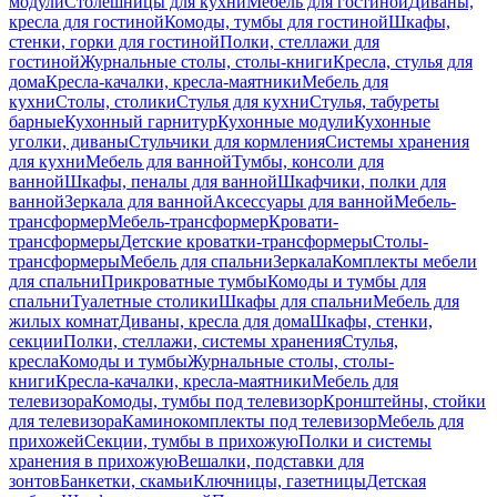
модули
Столешницы для кухни
Мебель для гостиной
Диваны,
кресла для гостиной
Комоды, тумбы для гостиной
Шкафы,
стенки, горки для гостиной
Полки, стеллажи для
гостиной
Журнальные столы, столы-книги
Кресла, стулья для
дома
Кресла-качалки, кресла-маятники
Мебель для
кухни
Столы, столики
Стулья для кухни
Стулья, табуреты
барные
Кухонный гарнитур
Кухонные модули
Кухонные
уголки, диваны
Стульчики для кормления
Системы хранения
для кухни
Мебель для ванной
Тумбы, консоли для
ванной
Шкафы, пеналы для ванной
Шкафчики, полки для
ванной
Зеркала для ванной
Аксессуары для ванной
Мебель-
трансформер
Мебель-трансформер
Кровати-
трансформеры
Детские кроватки-трансформеры
Столы-
трансформеры
Мебель для спальни
Зеркала
Комплекты мебели
для спальни
Прикроватные тумбы
Комоды и тумбы для
спальни
Туалетные столики
Шкафы для спальни
Мебель для
жилых комнат
Диваны, кресла для дома
Шкафы, стенки,
секции
Полки, стеллажи, системы хранения
Стулья,
кресла
Комоды и тумбы
Журнальные столы, столы-
книги
Кресла-качалки, кресла-маятники
Мебель для
телевизора
Комоды, тумбы под телевизор
Кронштейны, стойки
для телевизора
Каминокомплекты под телевизор
Мебель для
прихожей
Секции, тумбы в прихожую
Полки и системы
хранения в прихожую
Вешалки, подставки для
зонтов
Банкетки, скамьи
Ключницы, газетницы
Детская