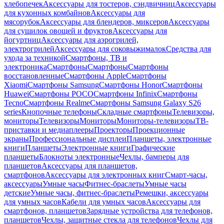
хлебопечек
Аксессуары для тостеров, сэндвичниц
Аксессуары
для кухонных комбайнов
Аксессуары для
мясорубок
Аксессуары для блендеров, миксеров
Аксессуары
для сушилок овощей и фруктов
Аксессуары для
йогуртниц
Аксессуары для аэрогрилей,
электрогрилей
Аксессуары для соковыжималок
Средства для
ухода за техникой
Смартфоны, ТВ и
электроника
Смартфоны
Смартфоны
Смартфоны
восстановленные
Смартфоны Apple
Смартфоны
Xiaomi
Смартфоны Samsung
Смартфоны Honor
Смартфоны
Huawei
Смартфоны POCO
Смартфоны Infinix
Смартфоны
Tecno
Смартфоны Realme
Смартфоны Samsung Galaxy S26
series
Кнопочные телефоны
Складные смартфоны
Телевизоры,
мониторы
Телевизоры
Мониторы
Мониторы-телевизоры
ТВ-
приставки и медиаплееры
Проекторы
Проекционные
экраны
Профессиональные дисплеи
Планшеты, электронные
книги
Планшеты
Электронные книги
Графические
планшеты
Блокноты электронные
Чехлы, бамперы для
планшетов
Аксессуары для планшетов,
смартфонов
Аксессуары для электронных книг
Смарт-часы,
аксессуары
Умные часы
Фитнес-браслеты
Умные часы
детские
Умные часы, фитнес-браслеты
Ремешки, аксессуары
для умных часов
Кабели для умных часов
Аксессуары для
смартфонов, планшетов
Зарядные устройства для телефонов,
планшетов
Чехлы, защитные стекла для телефонов
Чехлы для