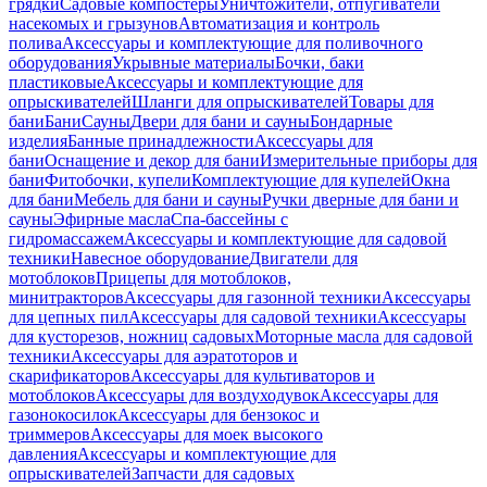
грядки
Садовые компостеры
Уничтожители, отпугиватели
насекомых и грызунов
Автоматизация и контроль
полива
Аксессуары и комплектующие для поливочного
оборудования
Укрывные материалы
Бочки, баки
пластиковые
Аксессуары и комплектующие для
опрыскивателей
Шланги для опрыскивателей
Товары для
бани
Бани
Сауны
Двери для бани и сауны
Бондарные
изделия
Банные принадлежности
Аксессуары для
бани
Оснащение и декор для бани
Измерительные приборы для
бани
Фитобочки, купели
Комплектующие для купелей
Окна
для бани
Мебель для бани и сауны
Ручки дверные для бани и
сауны
Эфирные масла
Спа-бассейны с
гидромассажем
Аксессуары и комплектующие для садовой
техники
Навесное оборудование
Двигатели для
мотоблоков
Прицепы для мотоблоков,
минитракторов
Аксессуары для газонной техники
Аксессуары
для цепных пил
Аксессуары для садовой техники
Аксессуары
для кусторезов, ножниц садовых
Моторные масла для садовой
техники
Аксессуары для аэратоторов и
скарификаторов
Аксессуары для культиваторов и
мотоблоков
Аксессуары для воздуходувок
Аксессуары для
газонокосилок
Аксессуары для бензокос и
триммеров
Аксессуары для моек высокого
давления
Аксессуары и комплектующие для
опрыскивателей
Запчасти для садовых