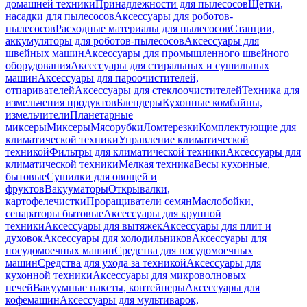
домашней техники
Принадлежности для пылесосов
Щетки,
насадки для пылесосов
Аксессуары для роботов-
пылесосов
Расходные материалы для пылесосов
Станции,
аккумуляторы для роботов-пылесосов
Аксессуары для
швейных машин
Аксессуары для промышленного швейного
оборудования
Аксессуары для стиральных и сушильных
машин
Аксессуары для пароочистителей,
отпаривателей
Аксессуары для стеклоочистителей
Техника для
измельчения продуктов
Блендеры
Кухонные комбайны,
измельчители
Планетарные
миксеры
Миксеры
Мясорубки
Ломтерезки
Комплектующие для
климатической техники
Управление климатической
техникой
Фильтры для климатической техники
Аксессуары для
климатической техники
Мелкая техника
Весы кухонные,
бытовые
Сушилки для овощей и
фруктов
Вакууматоры
Открывалки,
картофелечистки
Проращиватели семян
Маслобойки,
сепараторы бытовые
Аксессуары для крупной
техники
Аксессуары для вытяжек
Аксессуары для плит и
духовок
Аксессуары для холодильников
Аксессуары для
посудомоечных машин
Средства для посудомоечных
машин
Средства для ухода за техникой
Аксессуары для
кухонной техники
Аксессуары для микроволновых
печей
Вакуумные пакеты, контейнеры
Аксессуары для
кофемашин
Аксессуары для мультиварок,