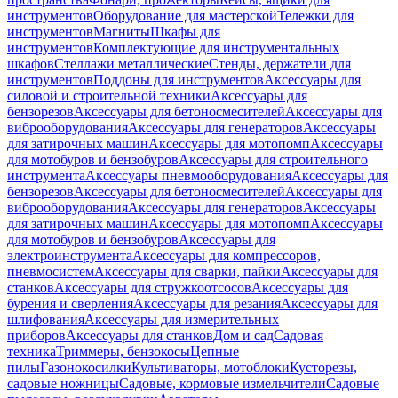
инструментов
Оборудование для мастерской
Тележки для
инструментов
Магниты
Шкафы для
инструментов
Комплектующие для инструментальных
шкафов
Стеллажи металлические
Стенды, держатели для
инструментов
Поддоны для инструментов
Аксессуары для
силовой и строительной техники
Аксессуары для
бензорезов
Аксессуары для бетоносмесителей
Аксессуары для
виброоборудования
Аксессуары для генераторов
Аксессуары
для затирочных машин
Аксессуары для мотопомп
Аксессуары
для мотобуров и бензобуров
Аксессуары для строительного
инструмента
Аксессуары пневмооборудования
Аксессуары для
бензорезов
Аксессуары для бетоносмесителей
Аксессуары для
виброоборудования
Аксессуары для генераторов
Аксессуары
для затирочных машин
Аксессуары для мотопомп
Аксессуары
для мотобуров и бензобуров
Аксессуары для
электроинструмента
Аксессуары для компрессоров,
пневмосистем
Аксессуары для сварки, пайки
Аксессуары для
станков
Аксессуары для стружкоотсосов
Аксессуары для
бурения и сверления
Аксессуары для резания
Аксессуары для
шлифования
Аксессуары для измерительных
приборов
Аксессуары для станков
Дом и сад
Садовая
техника
Триммеры, бензокосы
Цепные
пилы
Газонокосилки
Культиваторы, мотоблоки
Кусторезы,
садовые ножницы
Садовые, кормовые измельчители
Садовые