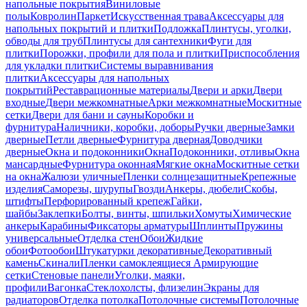
напольные покрытия
Виниловые
полы
Ковролин
Паркет
Искусственная трава
Аксессуары для
напольных покрытий и плитки
Подложка
Плинтусы, уголки,
обводы для труб
Плинтусы для сантехники
Фуги для
плитки
Порожки, профили для пола и плитки
Приспособления
для укладки плитки
Системы выравнивания
плитки
Аксессуары для напольных
покрытий
Реставрационные материалы
Двери и арки
Двери
входные
Двери межкомнатные
Арки межкомнатные
Москитные
сетки
Двери для бани и сауны
Коробки и
фурнитура
Наличники, коробки, доборы
Ручки дверные
Замки
дверные
Петли дверные
Фурнитура дверная
Доводчики
дверные
Окна и подоконники
Окна
Подоконники, отливы
Окна
мансардные
Фурнитура оконная
Мягкие окна
Москитные сетки
на окна
Жалюзи уличные
Пленки солнцезащитные
Крепежные
изделия
Саморезы, шурупы
Гвозди
Анкеры, дюбели
Скобы,
штифты
Перфорированный крепеж
Гайки,
шайбы
Заклепки
Болты, винты, шпильки
Хомуты
Химические
анкеры
Карабины
Фиксаторы арматуры
Шплинты
Пружины
универсальные
Отделка стен
Обои
Жидкие
обои
Фотообои
Штукатурки декоративные
Декоративный
камень
Скинали
Пленки самоклеящиеся
Армирующие
сетки
Стеновые панели
Уголки, маяки,
профили
Вагонка
Стеклохолсты, флизелин
Экраны для
радиаторов
Отделка потолка
Потолочные системы
Потолочные