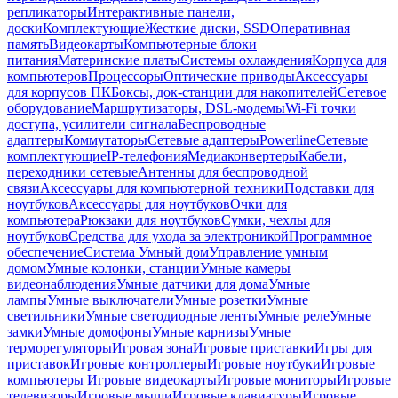
репликаторы
Интерактивные панели,
доски
Комплектующие
Жесткие диски, SSD
Оперативная
память
Видеокарты
Компьютерные блоки
питания
Материнские платы
Системы охлаждения
Корпуса для
компьютеров
Процессоры
Оптические приводы
Аксессуары
для корпусов ПК
Боксы, док-станции для накопителей
Сетевое
оборудование
Маршрутизаторы, DSL-модемы
Wi-Fi точки
доступа, усилители сигнала
Беспроводные
адаптеры
Коммутаторы
Сетевые адаптеры
Powerline
Сетевые
комплектующие
IP-телефония
Медиаконвертеры
Кабели,
переходники сетевые
Антенны для беспроводной
связи
Аксессуары для компьютерной техники
Подставки для
ноутбуков
Аксессуары для ноутбуков
Очки для
компьютера
Рюкзаки для ноутбуков
Сумки, чехлы для
ноутбуков
Средства для ухода за электроникой
Программное
обеспечение
Система Умный дом
Управление умным
домом
Умные колонки, станции
Умные камеры
видеонаблюдения
Умные датчики для дома
Умные
лампы
Умные выключатели
Умные розетки
Умные
светильники
Умные светодиодные ленты
Умные реле
Умные
замки
Умные домофоны
Умные карнизы
Умные
терморегуляторы
Игровая зона
Игровые приставки
Игры для
приставок
Игровые контроллеры
Игровые ноутбуки
Игровые
компьютеры
Игровые видеокарты
Игровые мониторы
Игровые
телевизоры
Игровые мыши
Игровые клавиатуры
Игровые