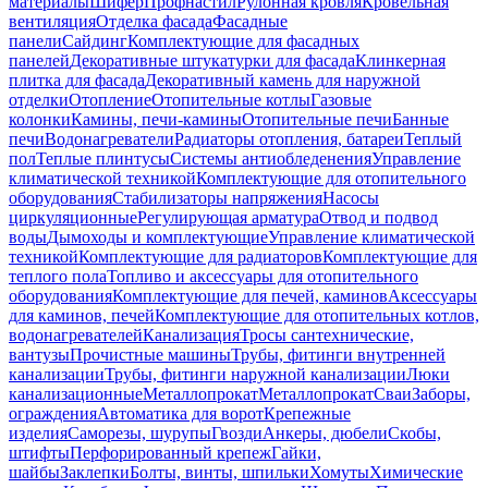
материалы
Шифер
Профнастил
Рулонная кровля
Кровельная
вентиляция
Отделка фасада
Фасадные
панели
Сайдинг
Комплектующие для фасадных
панелей
Декоративные штукатурки для фасада
Клинкерная
плитка для фасада
Декоративный камень для наружной
отделки
Отопление
Отопительные котлы
Газовые
колонки
Камины, печи-камины
Отопительные печи
Банные
печи
Водонагреватели
Радиаторы отопления, батареи
Теплый
пол
Теплые плинтусы
Системы антиобледенения
Управление
климатической техникой
Комплектующие для отопительного
оборудования
Стабилизаторы напряжения
Насосы
циркуляционные
Регулирующая арматура
Отвод и подвод
воды
Дымоходы и комплектующие
Управление климатической
техникой
Комплектующие для радиаторов
Комплектующие для
теплого пола
Топливо и аксессуары для отопительного
оборудования
Комплектующие для печей, каминов
Аксессуары
для каминов, печей
Комплектующие для отопительных котлов,
водонагревателей
Канализация
Тросы сантехнические,
вантузы
Прочистные машины
Трубы, фитинги внутренней
канализации
Трубы, фитинги наружной канализации
Люки
канализационные
Металлопрокат
Металлопрокат
Сваи
Заборы,
ограждения
Автоматика для ворот
Крепежные
изделия
Саморезы, шурупы
Гвозди
Анкеры, дюбели
Скобы,
штифты
Перфорированный крепеж
Гайки,
шайбы
Заклепки
Болты, винты, шпильки
Хомуты
Химические