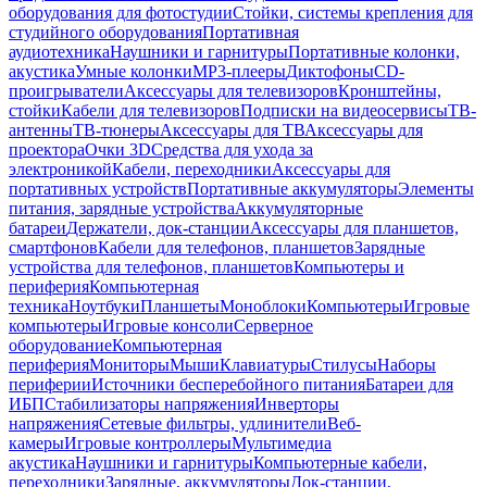
оборудования для фотостудии
Стойки, системы крепления для
студийного оборудования
Портативная
аудиотехника
Наушники и гарнитуры
Портативные колонки,
акустика
Умные колонки
MP3-плееры
Диктофоны
CD-
проигрыватели
Аксессуары для телевизоров
Кронштейны,
стойки
Кабели для телевизоров
Подписки на видеосервисы
ТВ-
антенны
ТВ-тюнеры
Аксессуары для ТВ
Аксессуары для
проектора
Очки 3D
Средства для ухода за
электроникой
Кабели, переходники
Аксессуары для
портативных устройств
Портативные аккумуляторы
Элементы
питания, зарядные устройства
Аккумуляторные
батареи
Держатели, док-станции
Аксессуары для планшетов,
смартфонов
Кабели для телефонов, планшетов
Зарядные
устройства для телефонов, планшетов
Компьютеры и
периферия
Компьютерная
техника
Ноутбуки
Планшеты
Моноблоки
Компьютеры
Игровые
компьютеры
Игровые консоли
Серверное
оборудование
Компьютерная
периферия
Мониторы
Мыши
Клавиатуры
Стилусы
Наборы
периферии
Источники бесперебойного питания
Батареи для
ИБП
Стабилизаторы напряжения
Инверторы
напряжения
Сетевые фильтры, удлинители
Веб-
камеры
Игровые контроллеры
Мультимедиа
акустика
Наушники и гарнитуры
Компьютерные кабели,
переходники
Зарядные, аккумуляторы
Док-станции,