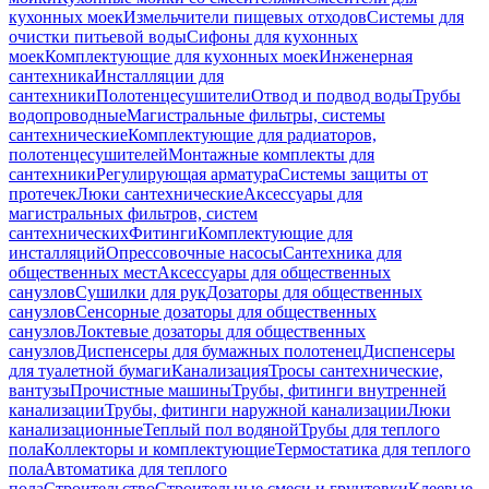
кухонных моек
Измельчители пищевых отходов
Системы для
очистки питьевой воды
Сифоны для кухонных
моек
Комплектующие для кухонных моек
Инженерная
сантехника
Инсталляции для
сантехники
Полотенцесушители
Отвод и подвод воды
Трубы
водопроводные
Магистральные фильтры, системы
сантехнические
Комплектующие для радиаторов,
полотенцесушителей
Монтажные комплекты для
сантехники
Регулирующая арматура
Системы защиты от
протечек
Люки сантехнические
Аксессуары для
магистральных фильтров, систем
сантехнических
Фитинги
Комплектующие для
инсталляций
Опрессовочные насосы
Сантехника для
общественных мест
Аксессуары для общественных
санузлов
Сушилки для рук
Дозаторы для общественных
санузлов
Сенсорные дозаторы для общественных
санузлов
Локтевые дозаторы для общественных
санузлов
Диспенсеры для бумажных полотенец
Диспенсеры
для туалетной бумаги
Канализация
Тросы сантехнические,
вантузы
Прочистные машины
Трубы, фитинги внутренней
канализации
Трубы, фитинги наружной канализации
Люки
канализационные
Теплый пол водяной
Трубы для теплого
пола
Коллекторы и комплектующие
Термостатика для теплого
пола
Автоматика для теплого
пола
Строительство
Строительные смеси и грунтовки
Клеевые