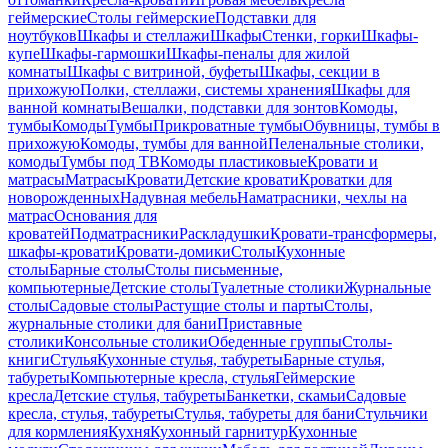
геймерские
Столы геймерские
Подставки для
ноутбуков
Шкафы и стеллажи
Шкафы
Стенки, горки
Шкафы-
купе
Шкафы-гармошки
Шкафы-пеналы для жилой
комнаты
Шкафы с витриной, буфеты
Шкафы, секции в
прихожую
Полки, стеллажи, системы хранения
Шкафы для
ванной комнаты
Вешалки, подставки для зонтов
Комоды,
тумбы
Комоды
Тумбы
Прикроватные тумбы
Обувницы, тумбы в
прихожую
Комоды, тумбы для ванной
Пеленальные столики,
комоды
Тумбы под ТВ
Комоды пластиковые
Кровати и
матрасы
Матрасы
Кровати
Детские кровати
Кроватки для
новорожденных
Надувная мебель
Наматрасники, чехлы на
матрас
Основания для
кроватей
Подматрасники
Раскладушки
Кровати-трансформеры,
шкафы-кровати
Кровати-домики
Столы
Кухонные
столы
Барные столы
Столы письменные,
компьютерные
Детские столы
Туалетные столики
Журнальные
столы
Садовые столы
Растущие столы и парты
Столы,
журнальные столики для бани
Приставные
столики
Консольные столики
Обеденные группы
Столы-
книги
Стулья
Кухонные стулья, табуреты
Барные стулья,
табуреты
Компьютерные кресла, стулья
Геймерские
кресла
Детские стулья, табуреты
Банкетки, скамьи
Садовые
кресла, стулья, табуреты
Стулья, табуреты для бани
Стульчики
для кормления
Кухня
Кухонный гарнитур
Кухонные