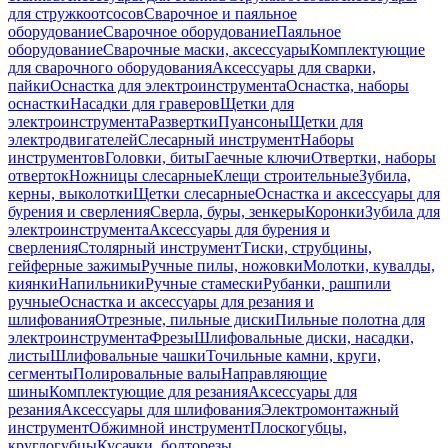
для стружкоотсосов
Сварочное и паяльное
оборудование
Сварочное оборудование
Паяльное
оборудование
Сварочные маски, аксессуары
Комплектующие
для сварочного оборудования
Аксессуары для сварки,
пайки
Оснастка для электроинструмента
Оснастка, наборы
оснастки
Насадки для граверов
Щетки для
электроинструмента
Развертки
Пуансоны
Щетки для
электродвигателей
Слесарный инструмент
Наборы
инструментов
Головки, биты
Гаечные ключи
Отвертки, наборы
отверток
Ножницы слесарные
Клещи строительные
Зубила,
керны, выколотки
Щетки слесарные
Оснастка и аксессуары для
бурения и сверления
Сверла, буры, зенкеры
Коронки
Зубила для
электроинструмента
Аксессуары для бурения и
сверления
Столярный инструмент
Тиски, струбцины,
гейферные зажимы
Ручные пилы, ножовки
Молотки, кувалды,
киянки
Напильники
Ручные стамески
Рубанки, рашпили
ручные
Оснастка и аксессуары для резания и
шлифования
Отрезные, пильные диски
Пильные полотна для
электроинструмента
Фрезы
Шлифовальные диски, насадки,
листы
Шлифовальные чашки
Точильные камни, круги,
сегменты
Полировальные валы
Направляющие
шины
Комплектующие для резания
Аксессуары для
резания
Аксессуары для шлифования
Электромонтажный
инструмент
Обжимной инструмент
Плоскогубцы,
круглогубцы
Кусачки, болторезы,