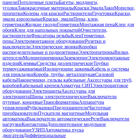
панели
Потолочные плиты
Багеты, молдинги,
уголки
Лакокрасочные материалы
Краски
Эмали
Лаки
Морилки,
пропитки
Колеры для краски
Растворители
Грунтовки
Краски,
эмали аэрозольные
Краски, эмали
Пены, клеи,
герметики
Жидкие гвозди
Герметики
Монтажная пена
Клеи для
обоев
Клеи для напольных покрытий
Очистители,
растворители
Фиксаторы резьбы
Клеи
Герметики,
пены
Электромонтажное оборудование
Розетки и
выключатели
Электрические звонки
Коробки
распределительные и подрозетники
Электропатроны
Вилки,
штепсели
Молниеприемники
Заземление
Электромонтажные
изделия
Клеммы
Средства диэлектрические
Трубки
термоусаживаемые
Изолирующие зажимы
Кабель и системы
для прокладки
Короба, трубы, металлорукав
Силовой
кабель
Наконечники, гильзы кабельные
Аксессуары для труб,
коробов
Кабельный крепеж
Арматура СИП
Электрощитовое
оборудование
Электрощиты
Аксессуары для
электрощита
Шины электротехнические
Выключатели
путевые, концевые
Трансформаторы
Аппаратура
управления
Рубильники
Предохранители
Частотные
преобразователи
Пускатели магнитные
Модульная
автоматика
Выключатели автоматические
Реле
Выключатели
нагрузки
Контакторы
Дополнительное модульное
оборудование
УЗИП
Автоматика пуска
двигателя
Дифференциальные