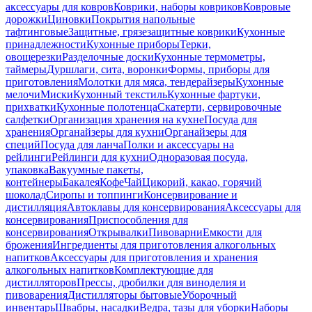
аксессуары для ковров
Коврики, наборы ковриков
Ковровые
дорожки
Циновки
Покрытия напольные
тафтинговые
Защитные, грязезащитные коврики
Кухонные
принадлежности
Кухонные приборы
Терки,
овощерезки
Разделочные доски
Кухонные термометры,
таймеры
Дуршлаги, сита, воронки
Формы, приборы для
приготовления
Молотки для мяса, тендерайзеры
Кухонные
мелочи
Миски
Кухонный текстиль
Кухонные фартуки,
прихватки
Кухонные полотенца
Скатерти, сервировочные
салфетки
Организация хранения на кухне
Посуда для
хранения
Органайзеры для кухни
Органайзеры для
специй
Посуда для ланча
Полки и аксессуары на
рейлинги
Рейлинги для кухни
Одноразовая посуда,
упаковка
Вакуумные пакеты,
контейнеры
Бакалея
Кофе
Чай
Цикорий, какао, горячий
шоколад
Сиропы и топпинги
Консервирование и
дистилляция
Автоклавы для консервирования
Аксессуары для
консервирования
Приспособления для
консервирования
Открывалки
Пивоварни
Емкости для
брожения
Ингредиенты для приготовления алкогольных
напитков
Аксессуары для приготовления и хранения
алкогольных напитков
Комплектующие для
дистилляторов
Прессы, дробилки для виноделия и
пивоварения
Дистилляторы бытовые
Уборочный
инвентарь
Швабры, насадки
Ведра, тазы для уборки
Наборы