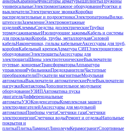
анкеры
Карабины
Фиксаторы арматуры
Шплинты
Пружины
универсальные
Электромонтажное оборудование
Розетки и
выключатели
Электрические звонки
Коробки
распределительные и подрозетники
Электропатроны
Вилки,
штепсели
Заземление
Электромонтажные
изделия
Клеммы
Средства диэлектрические
Трубки
термоусаживаемые
Изолирующие зажимы
Кабель и системы
для прокладки
Короба, трубы, металлорукав
Силовой
кабель
Наконечники, гильзы кабельные
Аксессуары для труб,
коробов
Кабельный крепеж
Арматура СИП
Электрощитовое
оборудование
Электрощиты
Аксессуары для
электрощита
Шины электротехнические
Выключатели
путевые, концевые
Трансформаторы
Аппаратура
управления
Рубильники
Предохранители
Частотные
преобразователи
Пускатели магнитные
Модульная
автоматика
Выключатели автоматические
Реле
Выключатели
нагрузки
Контакторы
Дополнительное модульное
оборудование
УЗИП
Автоматика пуска
двигателя
Дифференциальные
автоматы
УЗО
Конденсаторы
Комплексная защита
электродвигателей
Аксессуары для модульной
автоматики
Приборы учета
Счетчики газа
Счетчики
электроэнергии
Счетчики воды
Ремонт и отделка
Напольные
покрытия и
плитка
Плитка
Ламинат
Линолеум
Керамогранит
Спортивные