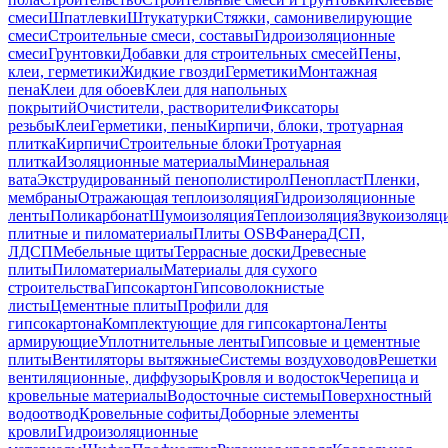
смеси
Шпатлевки
Штукатурки
Стяжки, самонивелирующие
смеси
Строительные смеси, составы
Гидроизоляционные
смеси
Грунтовки
Добавки для строительных смесей
Пены,
клеи, герметики
Жидкие гвозди
Герметики
Монтажная
пена
Клеи для обоев
Клеи для напольных
покрытий
Очистители, растворители
Фиксаторы
резьбы
Клеи
Герметики, пены
Кирпичи, блоки, тротуарная
плитка
Кирпичи
Строительные блоки
Тротуарная
плитка
Изоляционные материалы
Минеральная
вата
Экструдированный пенополистирол
Пенопласт
Пленки,
мембраны
Отражающая теплоизоляция
Гидроизоляционные
ленты
Поликарбонат
Шумоизоляция
Теплоизоляция
Звукоизоляц
плитные и пиломатериалы
Плиты OSB
Фанера
ДСП,
ЛДСП
Мебельные щиты
Террасные доски
Древесные
плиты
Пиломатериалы
Материалы для сухого
строительства
Гипсокартон
Гипсоволокнистые
листы
Цементные плиты
Профили для
гипсокартона
Комплектующие для гипсокартона
Ленты
армирующие
Уплотнительные ленты
Гипсовые и цементные
плиты
Вентиляторы вытяжные
Системы воздуховодов
Решетки
вентиляционные, диффузоры
Кровля и водосток
Черепица и
кровельные материалы
Водосточные системы
Поверхностный
водоотвод
Кровельные софиты
Доборные элементы
кровли
Гидроизоляционные