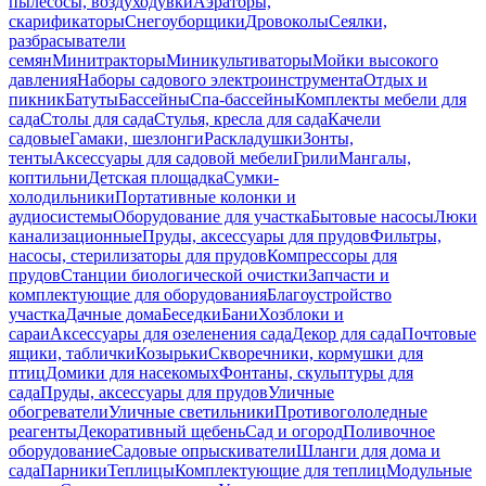
пылесосы, воздуходувки
Аэраторы,
скарификаторы
Снегоуборщики
Дровоколы
Сеялки,
разбрасыватели
семян
Минитракторы
Миникультиваторы
Мойки высокого
давления
Наборы садового электроинструмента
Отдых и
пикник
Батуты
Бассейны
Спа-бассейны
Комплекты мебели для
сада
Столы для сада
Стулья, кресла для сада
Качели
садовые
Гамаки, шезлонги
Раскладушки
Зонты,
тенты
Аксессуары для садовой мебели
Грили
Мангалы,
коптильни
Детская площадка
Сумки-
холодильники
Портативные колонки и
аудиосистемы
Оборудование для участка
Бытовые насосы
Люки
канализационные
Пруды, аксессуары для прудов
Фильтры,
насосы, стерилизаторы для прудов
Компрессоры для
прудов
Станции биологической очистки
Запчасти и
комплектующие для оборудования
Благоустройство
участка
Дачные дома
Беседки
Бани
Хозблоки и
сараи
Аксессуары для озеленения сада
Декор для сада
Почтовые
ящики, таблички
Козырьки
Скворечники, кормушки для
птиц
Домики для насекомых
Фонтаны, скульптуры для
сада
Пруды, аксессуары для прудов
Уличные
обогреватели
Уличные светильники
Противогололедные
реагенты
Декоративный щебень
Сад и огород
Поливочное
оборудование
Садовые опрыскиватели
Шланги для дома и
сада
Парники
Теплицы
Комплектующие для теплиц
Модульные