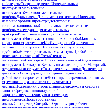
кабелерезы
Специнструменты
Измерительный
инструмент
Мерительные
инструменты
Электроизмерительные
приборы
Дальномеры
Дальномеры оптические
Нивелиры,
лазерные уровни
Пирометры
Детекторы и
тестеры
Толщиномеры
Специальные измерительные
приборы
Аксессуары для измерительных
приборов
Разметочный инструмент
Разметочные
инструменты
Инструменты для нарезки резьбы
Маркеры,
карандаши строительные
Клейма ударные
Строительно-
монтажный инструмент
Заклепочники
Труборезы,
трубогибы
Ножи строительные
Мультитулы
Пробойники,
просекатели отверстий
Ломы
Степлеры
механические
Стеклорезы
Прикаточные валики
Отделочный
инструмент
Плиткорезы
Кельмы, шпатели, гладилки
Малярный,
отделочный инструмент
Скотч, ленты малярные
Диспенсеры
для скотча
Аксессуары для малярных, отделочных
работ
Пленки строительные
Лестницы и стремянки
Лестницы,
стремянки
Чердачные лестницы
Элементы
лестниц
Подъемники строительные
Спецодежда и средства
защиты
Средства индивидуальной
защиты
Огнетушители
Сумки, пояса для
инструментов
Производственная
одежда
Спецодежда
Спецобувь
Организация рабочего
пространства
Фонари, прожекторы
Кейсы, ящики для