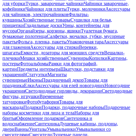
для уборки
Турки, заварочные чайники
Чайники заварочные,
кофейники
Чайники для плиты
Турки, молочники
Аксессуары
для чайников, электрочайников
Фильтры-
кувшины
Хозяйственные товары
Сушилки для белья,
прищепки
Гладильные доски
Урны, контейнеры для
мусора
Органайзеры, корзины, ящики
Туалетная бумага,
бумажные полотенца
Салфетки, мочалки, губки, мусорные
пакеты
Фольга, пленка, пакеты
Упаковочная тара
Аксессуары
для глажения
Аксессуары для стирки
Веревки,
шпагаты
Емкости, дозаторы для моющих средств
Вешалки-
плечики
Мешки хозяйственные
Сувениры
Копилки
Картины,
постеры
Фотоальбомы
Рамки для фотографий,
картин
Предметы интерьера
Шкатулки, подставки для
украшений
Статуэтки
Магниты
сувенирные
Иконы
Праздничный декор
Товары для
праздника
Елки
Аксессуары для елей новогодних
Новогодние
украшения
Светодиодные гирлянды, декорации
Светодиодные
фигуры, игрушки
Временные
татуировки
Фотобутафория
Товары для
маскарада
Подарки
Подарки, подарочные наборы
Подарочные
наборы косметики для лица и тела
Наборы для
бритья
Оформление подарков
Сантехника и
водоснабжение
Сантехника
Душевые кабины, поддоны,
двери
Ванны
Унитазы
Умывальники
Умывальники со
смесителями
Смесители
Душевые панели,