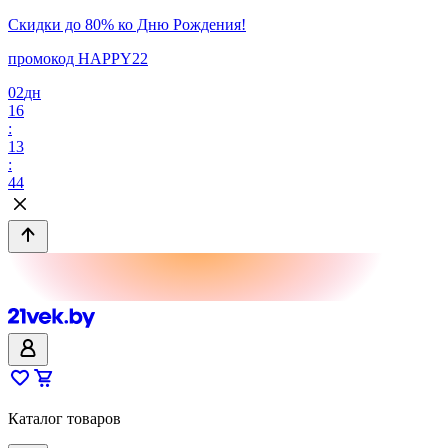
Скидки до 80% ко Дню Рождения!
промокод HAPPY22
02
дн
16
:
13
:
44
Каталог товаров