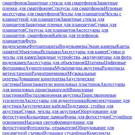
смартфонов
Защитные стекла для смартфонов
Защитные
пленки для смартфонов
Стилусы для смартфонов
Игровые
аксессуары для смартфонов
Чехлы для планшетов
Чехлы с
клавиатурой для планшетов
Защитные стекла для
планшетов
Защитные пленки для планшетов
Сумки для
планшетов
Стилусы для планшетов
Аксессуары для
планшетов, смартфонов
Кабели для телефонов,
планшетов
Фото,
видеосъемка
Фотоаппараты
Видеокамеры
Экшн-камеры
Карты
памяти
Объективы
Вспышки
Аксессуары для камер
Сумки и
чехлы для камер
Зарядные устройства, аккумуляторы для фото,
видеокамер
Аксессуары для объективов
Штативы
Цифровые
фоторамки
Аудиотехника
Мультимедиа акустика
Радиочасы,
метеостанции
Радиоприемники
Музыкальные
центры
Домашние кинотеатры
Акустические
системы
Проигрыватели виниловых пластинок
Аксессуары
для виниловых проигрывателей
Виниловые
пластинки
Инсталляционная акустика
Трансляционные
усилители
Аксессуары для аудиотехники
Комплектующие для
акустики
Акустические кабели
Подставки, стойки для
акустики
Сумки, чехлы для акустики
Оборудование для
фотостудии
Кольцевые лампы
Фоны для фотостудии
Студийное
освещение
Насадки светоформирующие для
фотостудии
Фотозонты, отражатели
Оборудование для
предметной съемки
Вспышки студийные
Комплекты