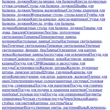
балкона, лоджии
Кресла-мешки для балкона
Кресла подвесные,
стулья садовые
Столы для балкона, лоджии
Шкафы для
балкона, лоджии
Дверцы жалюзийные
Системы хранения для
балкона, лоджии
Журнальные столы, столы-книги
Тумбы для
балкона, лоджии
Кресла-качалки, кресла-маятники
Стулья для
балкона, лоджии
Кресла, пуфы для балкона,
лоджии
Компактные столы для балкона, лоджии
Товары для
дома, бакалея
Освещение
Люстры, потолочные
светильники
Торшеры
Прикроватные лампы,
ночники
Настольные лампы
Споты
Настенные светильники,
бра
Точечные светильники
Трековые светильники
Уличные
светильники, фонари, бра
Лампы
Освещение для картин,
зеркал
Кольцевые лампы
Аксессуары для освещения
Посуда для
готовки
Сковороды, сотейники, воки
Кастрюли, ковши,
казаны
Посуда для СВЧ
Крышки и аксессуары для
посуды
Гастроемкости
Жалюзи, шторы
Жалюзи, рулонные
шторы, римские шторы
Шторы, гардины
Карнизы для
штор
Комплектующие для штор, карнизов, жалюзи
Пленки для
окон
Электроприводные солнцезащитные системы
Столовая
посуда, сервировка
Посуда для напитков
Посуда для горячих
напитков
Посуда для подачи и хранения напитков
Столовые
приборы
Столовая посуда
Посуда для сервировки
Предметы
сервировки
Детская столовая посуда
Декор
Зеркала
Кашпо,
стойки для цветов
Картины, постеры
Часы
интерьерные
Искусственные цветы, растения
Вазы
Ключницы,