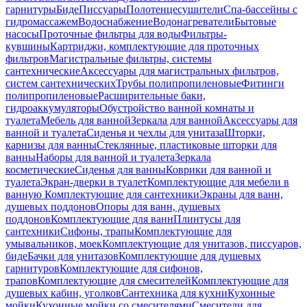
гарнитуры
Биде
Писсуары
Полотенцесушители
Спа-бассейны с
гидромассажем
Водоснабжение
Водонагреватели
Бытовые
насосы
Проточные фильтры для воды
Фильтры-
кувшины
Картриджи, комплектующие для проточных
фильтров
Магистральные фильтры, системы
сантехнические
Аксессуары для магистральных фильтров,
систем сантехнических
Трубы полипропиленовые
Фитинги
полипропиленовые
Расширительные баки,
гидроаккумуляторы
Обустройство ванной комнаты и
туалета
Мебель для ванной
Зеркала для ванной
Аксессуары для
ванной и туалета
Сиденья и чехлы для унитаза
Шторки,
карнизы для ванны
Стеклянные, пластиковые шторки для
ванны
Наборы для ванной и туалета
Зеркала
косметические
Сиденья для ванны
Коврики для ванной и
туалета
Экран-дверки в туалет
Комплектующие для мебели в
ванную
Комплектующие для сантехники
Экраны для ванн,
душевых поддонов
Опоры для ванн, душевых
поддонов
Комплектующие для ванн
Плинтусы для
сантехники
Сифоны, трапы
Комплектующие для
умывальников, моек
Комплектующие для унитазов, писсуаров,
биде
Бачки для унитазов
Комплектующие для душевых
гарнитуров
Комплектующие для сифонов,
трапов
Комплектующие для смесителей
Комплектующие для
душевых кабин, уголков
Сантехника для кухни
Кухонные
мойки
Кухонные мойки со смесителями
Смесители для