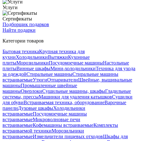
Услуги
Сертификаты
Подборщик подарков
Найти подарки
Категории товаров
Бытовая техника
Крупная техника для
кухни
Холодильники
Вытяжки
Кухонные
плиты
Морозильники
Посудомоечные машины
Настольные
плиты
Винные шкафы
Мини-холодильники
Техника для ухода
за одеждой
Стиральные машины
Стиральные машины
встраиваемые
Утюги
Отпариватели
Швейные, вышивальные
машины
Промышленные швейные
машины
Оверлоки
Сушильные машины, шкафы
Гладильные
системы, прессы
Машинки для удаления катышков
Сушилки
для обуви
Встраиваемая техника, оборудование
Варочные
панели
Духовые шкафы
Холодильники
встраиваемые
Посудомоечные машины
встраиваемые
Микроволновые печи
встраиваемые
Кофемашины встраиваемые
Комплекты
встраиваемой техники
Морозильники
встраиваемые
Измельчители пищевых отходов
Шкафы для