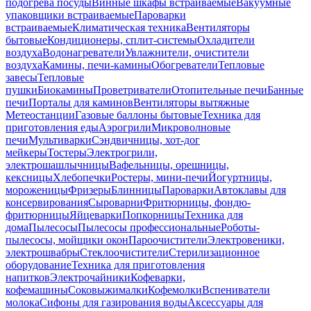
подогрева посуды
Винные шкафы встраиваемые
Вакуумные
упаковщики встраиваемые
Пароварки
встраиваемые
Климатическая техника
Вентиляторы
бытовые
Кондиционеры, сплит-системы
Охладители
воздуха
Водонагреватели
Увлажнители, очистители
воздуха
Камины, печи-камины
Обогреватели
Тепловые
завесы
Тепловые
пушки
Биокамины
Проветриватели
Отопительные печи
Банные
печи
Порталы для каминов
Вентиляторы вытяжные
Метеостанции
Газовые баллоны бытовые
Техника для
приготовления еды
Аэрогрили
Микроволновые
печи
Мультиварки
Сэндвичницы, хот-дог
мейкеры
Тостеры
Электрогрили,
электрошашлычницы
Вафельницы, орешницы,
кексницы
Хлебопечки
Ростеры, мини-печи
Йогуртницы,
мороженицы
Фризеры
Блинницы
Пароварки
Автоклавы для
консервирования
Сыроварни
Фритюрницы, фондю-
фритюрницы
Яйцеварки
Попкорницы
Техника для
дома
Пылесосы
Пылесосы профессиональные
Роботы-
пылесосы, мойщики окон
Пароочистители
Электровеники,
электрошвабры
Стеклоочистители
Стерилизационное
оборудование
Техника для приготовления
напитков
Электрочайники
Кофеварки,
кофемашины
Соковыжималки
Кофемолки
Вспениватели
молока
Сифоны для газирования воды
Аксессуары для