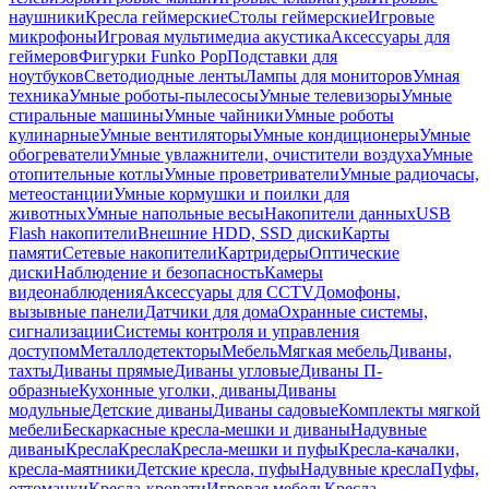
наушники
Кресла геймерские
Столы геймерские
Игровые
микрофоны
Игровая мультимедиа акустика
Аксессуары для
геймеров
Фигурки Funko Pop
Подставки для
ноутбуков
Светодиодные ленты
Лампы для мониторов
Умная
техника
Умные роботы-пылесосы
Умные телевизоры
Умные
стиральные машины
Умные чайники
Умные роботы
кулинарные
Умные вентиляторы
Умные кондиционеры
Умные
обогреватели
Умные увлажнители, очистители воздуха
Умные
отопительные котлы
Умные проветриватели
Умные радиочасы,
метеостанции
Умные кормушки и поилки для
животных
Умные напольные весы
Накопители данных
USB
Flash накопители
Внешние HDD, SSD диски
Карты
памяти
Сетевые накопители
Картридеры
Оптические
диски
Наблюдение и безопасность
Камеры
видеонаблюдения
Аксессуары для CCTV
Домофоны,
вызывные панели
Датчики для дома
Охранные системы,
сигнализации
Системы контроля и управления
доступом
Металлодетекторы
Мебель
Мягкая мебель
Диваны,
тахты
Диваны прямые
Диваны угловые
Диваны П-
образные
Кухонные уголки, диваны
Диваны
модульные
Детские диваны
Диваны садовые
Комплекты мягкой
мебели
Бескаркасные кресла-мешки и диваны
Надувные
диваны
Кресла
Кресла
Кресла-мешки и пуфы
Кресла-качалки,
кресла-маятники
Детские кресла, пуфы
Надувные кресла
Пуфы,
оттоманки
Кресла-кровати
Игровая мебель
Кресла