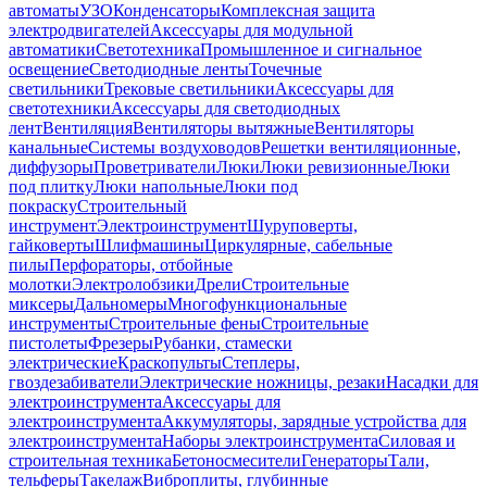
автоматы
УЗО
Конденсаторы
Комплексная защита
электродвигателей
Аксессуары для модульной
автоматики
Светотехника
Промышленное и сигнальное
освещение
Светодиодные ленты
Точечные
светильники
Трековые светильники
Аксессуары для
светотехники
Аксессуары для светодиодных
лент
Вентиляция
Вентиляторы вытяжные
Вентиляторы
канальные
Системы воздуховодов
Решетки вентиляционные,
диффузоры
Проветриватели
Люки
Люки ревизионные
Люки
под плитку
Люки напольные
Люки под
покраску
Строительный
инструмент
Электроинструмент
Шуруповерты,
гайковерты
Шлифмашины
Циркулярные, сабельные
пилы
Перфораторы, отбойные
молотки
Электролобзики
Дрели
Строительные
миксеры
Дальномеры
Многофункциональные
инструменты
Строительные фены
Строительные
пистолеты
Фрезеры
Рубанки, стамески
электрические
Краскопульты
Степлеры,
гвоздезабиватели
Электрические ножницы, резаки
Насадки для
электроинструмента
Аксессуары для
электроинструмента
Аккумуляторы, зарядные устройства для
электроинструмента
Наборы электроинструмента
Силовая и
строительная техника
Бетоносмесители
Генераторы
Тали,
тельферы
Такелаж
Виброплиты, глубинные