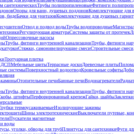
ем сантехнических
Трубы полипропиленовые
Фитинги полипроп
ддонов
Опоры для ванн, душевых поддонов
Комплектующие для 
ов, биде
Бачки для унитазов
Комплектующие для душевых гарнит
есушители
Отвод и подвод воды
Трубы водопроводные
Магистрал
антехники
Регулирующая арматура
Системы защиты от протечек
Л
ций
Опрессовочные насосы
ны
Трубы, фитинги внутренней канализации
Трубы, фитинги на
катурки
Стяжки, самонивелирующие смеси
Строительные смеси,
ки
Тротуарная плитка
ЛДСП
Мебельные щиты
Террасные доски
Древесные плиты
Пилом
ные системы
Поверхностный водоотвод
Кровельные софиты
Добо
тиляция
-камины
Отопительные печи
Банные печи
Водонагреватели
Радиат
ны
Трубы, фитинги внутренней канализации
Трубы, фитинги на
Скобы, штифты
Перфорированный крепеж
Гайки, шайбы
Заклепки
ерсальные
Трубки термоусаживаемые
Изолирующие зажимы
лектрощита
Шины электротехнические
Выключатели путевые, ко
атели
Пускатели магнитные
ки воды
усы, уголки, обводы для труб
Плинтусы для сантехники
Фуги дл