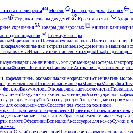
ьютеры и периферия
Мебель
Товары для дома, бакалея
С
мото
Игрушки, товары для детей
Красота и стиль
Здоров
рные украшения
Товары для взрослых
Книги и канцеляри
й подбор подарков
Премиум товары
плиты
Морозильники
Посудомоечные машины
Настольные плиты
 шкафы
Холодильники встраиваемые
Посудомоечные машины вс
встраиваемые
Измельчители пищевых отходов
Шкафы для подогр
чи
Мультиварки
Сэндвичницы, хот-дог мейкеры
Тостеры
Электрог
еницы
Фризеры
Блинницы
Пароварки
Автоклавы для консервиров
ки, кофемашины
Соковыжималки
Кофемолки
Вспениватели молок
ны, измельчители
Планетарные миксеры
Миксеры
Мясорубки
Лом
и фруктов
Вакууматоры
Открывалки, картофелечистки
Проращива
вых печей
Вакуумные пакеты, контейнеры
Аксессуары для кофе
ессуары для мясорубок
Аксессуары для блендеров, миксеров
Аксе
ры для соковыжималок
Средства для ухода за техникой
зоры
ТВ-приставки и медиаплееры
Проекторы
Проекционные эк
сы детские
Умные часы, фитнес-браслеты
Ремешки, аксессуары дл
рты памяти
Объективы
Вспышки
Аксессуары для камер
Сумки и ч
орамки
студии
Студийное освещение
Насадки светоформирующие для фо