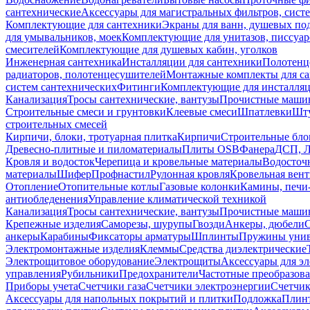
сантехнические
Аксессуары для магистральных фильтров, сист
Комплектующие для сантехники
Экраны для ванн, душевых по
для умывальников, моек
Комплектующие для унитазов, писсуар
смесителей
Комплектующие для душевых кабин, уголков
Инженерная сантехника
Инсталляции для сантехники
Полотенц
радиаторов, полотенцесушителей
Монтажные комплекты для с
систем сантехнических
Фитинги
Комплектующие для инсталля
Канализация
Тросы сантехнические, вантузы
Прочистные маши
Строительные смеси и грунтовки
Клеевые смеси
Шпатлевки
Шту
строительных смесей
Кирпичи, блоки, тротуарная плитка
Кирпичи
Строительные бло
Древесно-плитные и пиломатериалы
Плиты OSB
Фанера
ДСП, 
Кровля и водосток
Черепица и кровельные материалы
Водосточ
материалы
Шифер
Профнастил
Рулонная кровля
Кровельная вен
Отопление
Отопительные котлы
Газовые колонки
Камины, печи
антиобледенения
Управление климатической техникой
Канализация
Тросы сантехнические, вантузы
Прочистные маши
Крепежные изделия
Саморезы, шурупы
Гвозди
Анкеры, дюбели
анкеры
Карабины
Фиксаторы арматуры
Шплинты
Пружины унив
Электромонтажные изделия
Клеммы
Средства диэлектрические
Электрощитовое оборудование
Электрощиты
Аксессуары для э
управления
Рубильники
Предохранители
Частотные преобразов
Приборы учета
Счетчики газа
Счетчики электроэнергии
Счетчи
Аксессуары для напольных покрытий и плитки
Подложка
Плинт