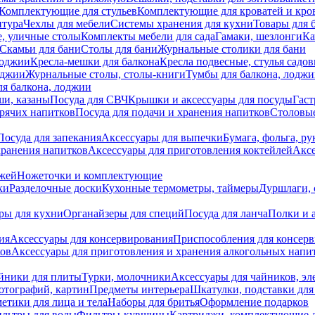
Комплектующие для стульев
Комплектующие для кроватей и кро
итура
Чехлы для мебели
Системы хранения для кухни
Товары для 
, уличные столы
Комплекты мебели для сада
Гамаки, шезлонги
Ка
Скамьи для бани
Столы для бани
Журнальные столики для бани
лоджии
Кресла-мешки для балкона
Кресла подвесные, стулья садо
оджии
Журнальные столы, столы-книги
Тумбы для балкона, лодж
я балкона, лоджии
ши, казаны
Посуда для СВЧ
Крышки и аксессуары для посуды
Гаст
орячих напитков
Посуда для подачи и хранения напитков
Столовы
Посуда для запекания
Аксессуары для выпечки
Бумага, фольга, р
хранения напитков
Аксессуары для приготовления коктейлей
Аксе
ожей
Ножеточки и комплектующие
ки
Разделочные доски
Кухонные термометры, таймеры
Дуршлаги, 
ры для кухни
Органайзеры для специй
Посуда для ланча
Полки и 
ия
Аксессуары для консервирования
Приспособления для консер
ков
Аксессуары для приготовления и хранения алкогольных напи
йники для плиты
Турки, молочники
Аксессуары для чайников, э
отографий, картин
Предметы интерьера
Шкатулки, подставки дл
етики для лица и тела
Наборы для бритья
Оформление подарков
льтры для воды
Фильтры-кувшины
Картриджи, комплектующие д