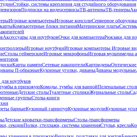
студии
Стойки, системы крепления для студийного оборудования
елевизоров
Подписки на видеосервисы
ТВ-антенны
ТВ-тюнеры
Ак
теры
Игровые компьютеры
Игровые консоли
Серверное оборудов
карты
Компьютерные блоки питания
Материнские платы
Системы
накопителей
ов
Аксессуары для ноутбуков
Очки для компьютера
Рюкзаки для но
контроллеры
Игровые ноутбуки
Игровые компьютеры
Игровые ви
ие
Столы геймерские
Игровые микрофоны
Игровая мультимедиа 
ониторов
диски
Карты памяти
Сетевые накопители
Картридеры
Оптические
иваны П-образные
Кухонные уголки, диваны
Диваны модульные
 для ноутбуков
тумбы в прихожую
Комоды, тумбы для ванной
Пеленальные стол
ьютерные
Детские столы
Туалетные столики
Журнальные столы
Са
денные группы
Столы-книги
ухни
уреты барные
Кухонный гарнитур
Кухонные модули
Кухонные угол
ры
Детские кроватки-трансформеры
Столы-трансформеры
ки, секции
Полки, стеллажи, системы хранения
Стулья, кресла
Ко
емы хранения в прихожую
Вешалки, подставки для зонтов
Банкет