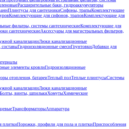
иленовые
Расширительные баки, гидроаккумуляторы
ванн
Плинтусы для сантехники
Сифоны, трапы
Комплектующие
уров
Комплектующие для сифонов, трапов
Комплектующие для
ьные фильтры, системы сантехнические
Комплектующие для
юки сантехнические
Аксессуары для магистральных фильтров,
ружной канализации
Люки канализационные
 составы
Гидроизоляционные смеси
Грунтовки
Добавки для
атериалы
рные элементы кровли
Гидроизоляционные
оры отопления, батареи
Теплый пол
Теплые плинтусы
Системы
ружной канализации
Люки канализационные
Болты, винты, шпильки
Хомуты
Химические
нцевые
Трансформаторы
Аппаратура
я плитки
Порожки, профили для пола и плитки
Приспособления