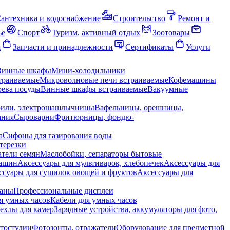
антехника и водоснабжение
Строительство
Ремонт и
ье
Спорт
Туризм, активный отдых
Зоотовары
я
Запчасти и принадлежности
Сертификаты
Услуги
Винные шкафы
Мини-холодильники
траиваемые
Микроволновые печи встраиваемые
Кофемашины
ева посуды
Винные шкафы встраиваемые
Вакуумные
рили, электрошашлычницы
Вафельницы, орешницы,
ания
Сыроварни
Фритюрницы, фондю-
а
Сифоны для газирования воды
терезки
тели семян
Маслобойки, сепараторы бытовые
машин
Аксессуары для мультиварок, хлебопечек
Аксессуары для
ссуары для сушилок овощей и фруктов
Аксессуары для
раны
Профессиональные дисплеи
я умных часов
Кабели для умных часов
ехлы для камер
Зарядные устройства, аккумуляторы для фото,
тостудии
Фотозонты, отражатели
Оборудование для предметной