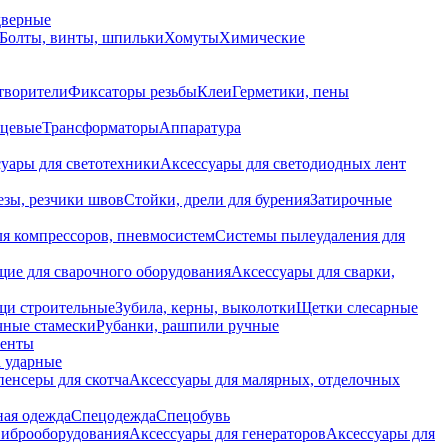
дверные
Болты, винты, шпильки
Хомуты
Химические
творители
Фиксаторы резьбы
Клеи
Герметики, пены
нцевые
Трансформаторы
Аппаратура
уары для светотехники
Аксессуары для светодиодных лент
езы, резчики швов
Стойки, дрели для бурения
Затирочные
ля компрессоров, пневмосистем
Системы пылеудаления для
ие для сварочного оборудования
Аксессуары для сварки,
щи строительные
Зубила, керны, выколотки
Щетки слесарные
чные стамески
Рубанки, рашпили ручные
енты
 ударные
енсеры для скотча
Аксессуары для малярных, отделочных
ная одежда
Спецодежда
Спецобувь
виброоборудования
Аксессуары для генераторов
Аксессуары для