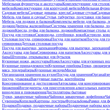
Мебельная фурнитура и аксессуары
Комплектующие для столов
мебели
Комплектующие для корпусной мебели
Мебельная фурн
Садовая мебель
Садовые диваны, кресла
Садовые стулья
Садовые
Мебель для бани и сауны
Стулья, табуретки, подставки для бани
Мебель для лоджии и балкона
Комплекты мебели для балкона, 
лоджии
Дверцы жалюзийные
Системы хранения для балкона, л
лоджии
Кресла, пуфы для балкона, лоджии
Компактные столы дл
Посуда для готовки
Сковороды, сотейники, воки
Кастрюли, ков
Столовая посуда, сервировка
Посуда для напитков
Посуда для г
сервировки
Детская столовая посуда
Посуда для выпечки, запекания
Формы для выпечки, запекания
Аксессуары для бара
Сервировка для напитков
Аксессуары для 
бары
Штопоры, открывалки для бутылок
Кухонные ножи, аксессуары
Ножи
Аксессуары для кухонных н
Кухонные принадлежности
Кухонные приборы
Терки, овощерез
мяса, тендерайзеры
Кухонные мелочи
Миски
Организация хранения на кухне
Посуда для хранения
Органайзе
посуда, упаковка
Вакуумные пакеты, контейнеры
Консервирование и дистилляция
Автоклавы для консервирован
брожения
Ингредиенты для приготовления алкогольных напит
виноделия и пивоварения
Дистилляторы бытовые
Турки, заварочные чайники
Чайники заварочные, кофейники
Ча
Сувениры
Копилки
Картины, постеры
Фотоальбомы
Рамки для ф
Подарки
Подарки, подарочные наборы
Подарочные наборы косм
Водоснабжение
Водонагреватели
Бытовые насосы
Проточные фи