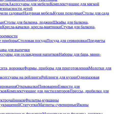
ваток
Аксессуары для мебели
Комплектующие для мягкой
безопасности детей
чели садовые
Надувная мебель
Кухни походные
Столы для сада
вые
Столы для балкона, лоджии
Шкафы для балкона,
ии
Кресла-качалки, кресла-маятники
Стулья для балкона,
роемкости
е приборы
Столовая посуда
Посуда для сервировки
Предметы
укава для выпечки
ссуары для охлаждения напитков
Наборы для бара, мини-
сита, воронки
Формы, приборы для приготовления
Молотки для
аксессуары на рейлинги
Рейлинги для кухни
Одноразовая
вирования
Открывалки
Пивоварни
Емкости для
тков
Комплектующие для дистилляторов
Прессы, дробилки для
лектрочайников
Фильтры-кувшины
я украшений
Статуэтки
Магниты сувенирные
Иконы
ля проточных фильтров
Магистральные фильтры, системы