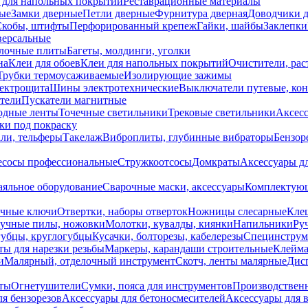
 для напольных покрытий
Реставрационные материалы
ые
Замки дверные
Петли дверные
Фурнитура дверная
Доводчики 
Скобы, штифты
Перфорированный крепеж
Гайки, шайбы
Заклепки
ерсальные
лочные плиты
Багеты, молдинги, уголки
на
Клеи для обоев
Клеи для напольных покрытий
Очистители, рас
Трубки термоусаживаемые
Изолирующие зажимы
лектрощита
Шины электротехнические
Выключатели путевые, ко
атели
Пускатели магнитные
одные ленты
Точечные светильники
Трековые светильники
Аксесс
и под покраску
ли, тельферы
Такелаж
Виброплиты, глубинные вибраторы
Бензор
сосы профессиональные
Стружкоотсосы
Домкраты
Аксессуары д
аяльное оборудование
Сварочные маски, аксессуары
Комплектующ
ечные ключи
Отвертки, наборы отверток
Ножницы слесарные
Кле
учные пилы, ножовки
Молотки, кувалды, киянки
Напильники
Ру
убцы, круглогубцы
Кусачки, болторезы, кабелерезы
Специнструм
ы для нарезки резьбы
Маркеры, карандаши строительные
Клейма
и
Малярный, отделочный инструмент
Скотч, ленты малярные
Дисп
иты
Огнетушители
Сумки, пояса для инструментов
Производствен
я бензорезов
Аксессуары для бетоносмесителей
Аксессуары для 