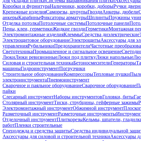
для укладки плитки
Системы выравнивания плитки
Аксессуары
Коробки и фурнитура
Наличники, коробки, доборы
Ручки дверн
Крепежные изделия
Саморезы, шурупы
Гвозди
Анкеры, дюбели
анкеры
Карабины
Фиксаторы арматуры
Шплинты
Пружины унив
Отделка потолка
Потолочные системы
Потолочные панели
Пото
Пены, клеи, герметики
Жидкие гвозди
Герметики
Монтажная пе
Электромонтажные изделия
Клеммы
Средства диэлектрические
Электрощитовое оборудование
Электрощиты
Аксессуары для э
управления
Рубильники
Предохранители
Частотные преобразов
Светотехника
Промышленное и сигнальное освещение
Светоди
Люки
Люки ревизионные
Люки под плитку
Люки напольные
Люк
Силовая и строительная техника
Бетоносмесители
Генераторы
Та
машины
Гидроинструмент
Погрузчики
Строительное оборудование
Компрессоры
Тепловые пушки
Пыле
электроинструмента
Пневмоинструмент
Сварочное и паяльное оборудование
Сварочное оборудование
П
пайки
Слесарный инструмент
Наборы инструментов
Головки, биты
Га
Столярный инструмент
Тиски, струбцины, гейферные зажимы
Р
Электромонтажный инструмент
Обжимной инструмент
Плоског
Разметочный инструмент
Разметочные инструменты
Инструмент
Отделочный инструмент
Плиткорезы
Кельмы, шпатели, гладилк
работ
Пленки строительные
Спецодежда и средства защиты
Средства индивидуальной защ
Аксессуары для силовой и строительной техники
Аксессуары дл