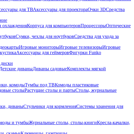
сессуары для ТВ
Аксессуары для проектора
Очки 3D
Средства
ание
 охлаждения
Корпуса для компьютеров
Процессоры
Оптические
утбуков
Сумки, чехлы для ноутбуков
Средства для ухода за
деокарты
Игровые мониторы
Игровые телевизоры
Игровые
акустика
Аксессуары для геймеров
Фигурки Funko
 диски
Детские диваны
Диваны садовые
Комплекты мягкой
ики, комоды
Тумбы под ТВ
Комоды пластиковые
довые столы
Растущие столы и парты
Столы, журнальные
ки, диваны
Стульчики для кормления
Системы хранения для
моды и тумбы
Журнальные столы, столы-книги
Кресла-качалки,
ки, скамьи
Ключницы, газетницы