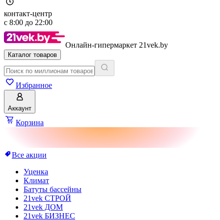
контакт-центр
с
8:00
до
22:00
Онлайн-гипермаркет 21vek.by
Каталог товаров
Избранное
Аккаунт
Корзина
Все акции
Уценка
Климат
Батуты бассейны
21vek СТРОЙ
21vek ДОМ
21vek БИЗНЕС