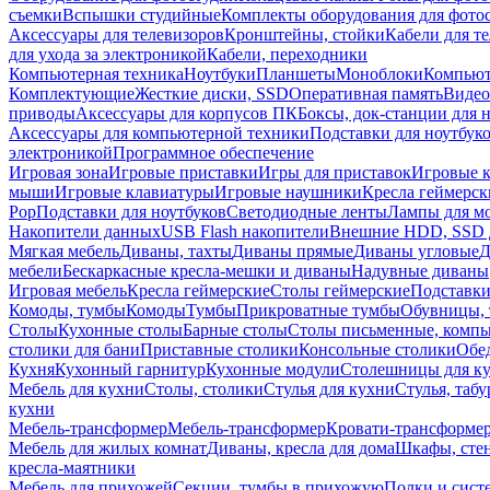
съемки
Вспышки студийные
Комплекты оборудования для фото
Аксессуары для телевизоров
Кронштейны, стойки
Кабели для т
для ухода за электроникой
Кабели, переходники
Компьютерная техника
Ноутбуки
Планшеты
Моноблоки
Компью
Комплектующие
Жесткие диски, SSD
Оперативная память
Видео
приводы
Аксессуары для корпусов ПК
Боксы, док-станции для 
Аксессуары для компьютерной техники
Подставки для ноутбук
электроникой
Программное обеспечение
Игровая зона
Игровые приставки
Игры для приставок
Игровые 
мыши
Игровые клавиатуры
Игровые наушники
Кресла геймерск
Pop
Подставки для ноутбуков
Светодиодные ленты
Лампы для м
Накопители данных
USB Flash накопители
Внешние HDD, SSD 
Мягкая мебель
Диваны, тахты
Диваны прямые
Диваны угловые
Д
мебели
Бескаркасные кресла-мешки и диваны
Надувные диваны
Игровая мебель
Кресла геймерские
Столы геймерские
Подставки
Комоды, тумбы
Комоды
Тумбы
Прикроватные тумбы
Обувницы, 
Столы
Кухонные столы
Барные столы
Столы письменные, комп
столики для бани
Приставные столики
Консольные столики
Обе
Кухня
Кухонный гарнитур
Кухонные модули
Столешницы для к
Мебель для кухни
Столы, столики
Стулья для кухни
Стулья, таб
кухни
Мебель-трансформер
Мебель-трансформер
Кровати-трансформе
Мебель для жилых комнат
Диваны, кресла для дома
Шкафы, стен
кресла-маятники
Мебель для прихожей
Секции, тумбы в прихожую
Полки и сист