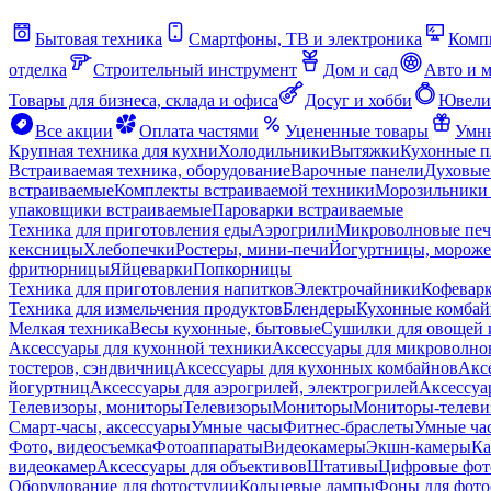
Бытовая техника
Смартфоны, ТВ и электроника
Комп
отделка
Строительный инструмент
Дом и сад
Авто и 
Товары для бизнеса, склада и офиса
Досуг и хобби
Ювели
Все акции
Оплата частями
Уцененные товары
Умны
Крупная техника для кухни
Холодильники
Вытяжки
Кухонные 
Встраиваемая техника, оборудование
Варочные панели
Духовые
встраиваемые
Комплекты встраиваемой техники
Морозильники 
упаковщики встраиваемые
Пароварки встраиваемые
Техника для приготовления еды
Аэрогрили
Микроволновые пе
кексницы
Хлебопечки
Ростеры, мини-печи
Йогуртницы, морож
фритюрницы
Яйцеварки
Попкорницы
Техника для приготовления напитков
Электрочайники
Кофевар
Техника для измельчения продуктов
Блендеры
Кухонные комбай
Мелкая техника
Весы кухонные, бытовые
Сушилки для овощей 
Аксессуары для кухонной техники
Аксессуары для микроволно
тостеров, сэндвичниц
Аксессуары для кухонных комбайнов
Акс
йогуртниц
Аксессуары для аэрогрилей, электрогрилей
Аксессуа
Телевизоры, мониторы
Телевизоры
Мониторы
Мониторы-телеви
Смарт-часы, аксессуары
Умные часы
Фитнес-браслеты
Умные ча
Фото, видеосъемка
Фотоаппараты
Видеокамеры
Экшн-камеры
Ка
видеокамер
Аксессуары для объективов
Штативы
Цифровые фот
Оборудование для фотостудии
Кольцевые лампы
Фоны для фото