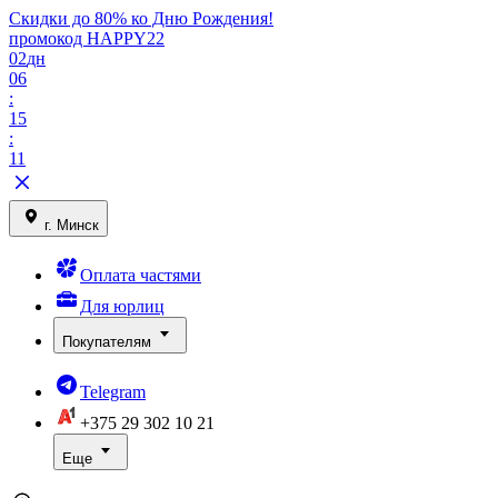
Скидки до 80% ко Дню Рождения!
промокод HAPPY22
02
дн
06
:
15
:
11
г. Минск
Оплата частями
Для юрлиц
Покупателям
Telegram
+375 29
302 10 21
Еще