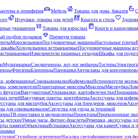
ьютеры и периферия
Мебель
Товары для дома, бакалея
С
мото
Игрушки, товары для детей
Красота и стиль
Здоров
рные украшения
Товары для взрослых
Книги и канцеляри
й подбор подарков
Премиум товары
плиты
Морозильники
Посудомоечные машины
Настольные плиты
 шкафы
Холодильники встраиваемые
Посудомоечные машины вс
встраиваемые
Измельчители пищевых отходов
Шкафы для подогр
чи
Мультиварки
Сэндвичницы, хот-дог мейкеры
Тостеры
Электрог
еницы
Фризеры
Блинницы
Пароварки
Автоклавы для консервиров
ки, кофемашины
Соковыжималки
Кофемолки
Вспениватели молок
ны, измельчители
Планетарные миксеры
Миксеры
Мясорубки
Лом
и фруктов
Вакууматоры
Открывалки, картофелечистки
Проращива
вых печей
Вакуумные пакеты, контейнеры
Аксессуары для кофе
ессуары для мясорубок
Аксессуары для блендеров, миксеров
Аксе
ры для соковыжималок
Средства для ухода за техникой
зоры
ТВ-приставки и медиаплееры
Проекторы
Проекционные эк
сы детские
Умные часы, фитнес-браслеты
Ремешки, аксессуары дл
рты памяти
Объективы
Вспышки
Аксессуары для камер
Сумки и ч
орамки
студии
Студийное освещение
Насадки светоформирующие для фо