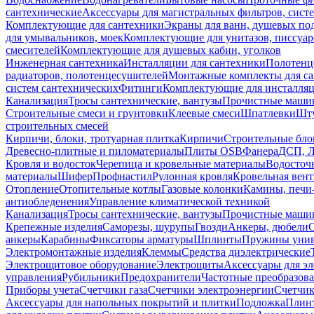
сантехнические
Аксессуары для магистральных фильтров, сист
Комплектующие для сантехники
Экраны для ванн, душевых по
для умывальников, моек
Комплектующие для унитазов, писсуар
смесителей
Комплектующие для душевых кабин, уголков
Инженерная сантехника
Инсталляции для сантехники
Полотенц
радиаторов, полотенцесушителей
Монтажные комплекты для с
систем сантехнических
Фитинги
Комплектующие для инсталля
Канализация
Тросы сантехнические, вантузы
Прочистные маши
Строительные смеси и грунтовки
Клеевые смеси
Шпатлевки
Шту
строительных смесей
Кирпичи, блоки, тротуарная плитка
Кирпичи
Строительные бло
Древесно-плитные и пиломатериалы
Плиты OSB
Фанера
ДСП, 
Кровля и водосток
Черепица и кровельные материалы
Водосточ
материалы
Шифер
Профнастил
Рулонная кровля
Кровельная вен
Отопление
Отопительные котлы
Газовые колонки
Камины, печи
антиобледенения
Управление климатической техникой
Канализация
Тросы сантехнические, вантузы
Прочистные маши
Крепежные изделия
Саморезы, шурупы
Гвозди
Анкеры, дюбели
анкеры
Карабины
Фиксаторы арматуры
Шплинты
Пружины унив
Электромонтажные изделия
Клеммы
Средства диэлектрические
Электрощитовое оборудование
Электрощиты
Аксессуары для э
управления
Рубильники
Предохранители
Частотные преобразов
Приборы учета
Счетчики газа
Счетчики электроэнергии
Счетчи
Аксессуары для напольных покрытий и плитки
Подложка
Плинт