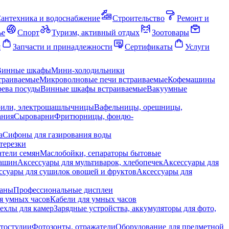
антехника и водоснабжение
Строительство
Ремонт и
ье
Спорт
Туризм, активный отдых
Зоотовары
я
Запчасти и принадлежности
Сертификаты
Услуги
Винные шкафы
Мини-холодильники
траиваемые
Микроволновые печи встраиваемые
Кофемашины
ева посуды
Винные шкафы встраиваемые
Вакуумные
рили, электрошашлычницы
Вафельницы, орешницы,
ания
Сыроварни
Фритюрницы, фондю-
а
Сифоны для газирования воды
терезки
тели семян
Маслобойки, сепараторы бытовые
машин
Аксессуары для мультиварок, хлебопечек
Аксессуары для
ссуары для сушилок овощей и фруктов
Аксессуары для
раны
Профессиональные дисплеи
я умных часов
Кабели для умных часов
ехлы для камер
Зарядные устройства, аккумуляторы для фото,
тостудии
Фотозонты, отражатели
Оборудование для предметной