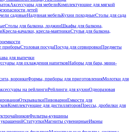
ваток
Аксессуары для мебели
Комплектующие для мягкой
безопасности детей
чели садовые
Надувная мебель
Кухни походные
Столы для сада
вые
Столы для балкона, лоджии
Шкафы для балкона,
ии
Кресла-качалки, кресла-маятники
Стулья для балкона,
роемкости
е приборы
Столовая посуда
Посуда для сервировки
Предметы
укава для выпечки
ссуары для охлаждения напитков
Наборы для бара, мини-
сита, воронки
Формы, приборы для приготовления
Молотки для
аксессуары на рейлинги
Рейлинги для кухни
Одноразовая
вирования
Открывалки
Пивоварни
Емкости для
тков
Комплектующие для дистилляторов
Прессы, дробилки для
лектрочайников
Фильтры-кувшины
я украшений
Статуэтки
Магниты сувенирные
Иконы
ля проточных фильтров
Магистральные фильтры, системы