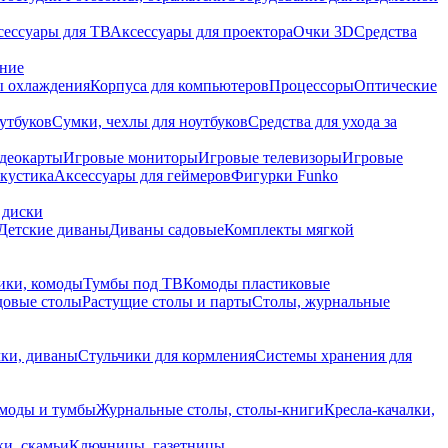
сессуары для ТВ
Аксессуары для проектора
Очки 3D
Средства
ание
 охлаждения
Корпуса для компьютеров
Процессоры
Оптические
утбуков
Сумки, чехлы для ноутбуков
Средства для ухода за
деокарты
Игровые мониторы
Игровые телевизоры
Игровые
акустика
Аксессуары для геймеров
Фигурки Funko
 диски
Детские диваны
Диваны садовые
Комплекты мягкой
ики, комоды
Тумбы под ТВ
Комоды пластиковые
довые столы
Растущие столы и парты
Столы, журнальные
ки, диваны
Стульчики для кормления
Системы хранения для
моды и тумбы
Журнальные столы, столы-книги
Кресла-качалки,
ки, скамьи
Ключницы, газетницы