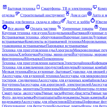
Бытовая техника
Смартфоны, ТВ и электроника
Комп
отделка
Строительный инструмент
Дом и сад
Авто и 
Товары для бизнеса, склада и офиса
Досуг и хобби
Ювели
Все акции
Оплата частями
Уцененные товары
Умны
Крупная техника для кухни
Холодильники
Вытяжки
Кухонные 
Встраиваемая техника, оборудование
Варочные панели
Духовые
встраиваемые
Комплекты встраиваемой техники
Морозильники 
упаковщики встраиваемые
Пароварки встраиваемые
Техника для приготовления еды
Аэрогрили
Микроволновые пе
кексницы
Хлебопечки
Ростеры, мини-печи
Йогуртницы, морож
фритюрницы
Яйцеварки
Попкорницы
Техника для приготовления напитков
Электрочайники
Кофевар
Техника для измельчения продуктов
Блендеры
Кухонные комбай
Мелкая техника
Весы кухонные, бытовые
Сушилки для овощей 
Аксессуары для кухонной техники
Аксессуары для микроволно
тостеров, сэндвичниц
Аксессуары для кухонных комбайнов
Акс
йогуртниц
Аксессуары для аэрогрилей, электрогрилей
Аксессуа
Телевизоры, мониторы
Телевизоры
Мониторы
Мониторы-телеви
Смарт-часы, аксессуары
Умные часы
Фитнес-браслеты
Умные ча
Фото, видеосъемка
Фотоаппараты
Видеокамеры
Экшн-камеры
Ка
видеокамер
Аксессуары для объективов
Штативы
Цифровые фот
Оборудование для фотостудии
Кольцевые лампы
Фоны для фото