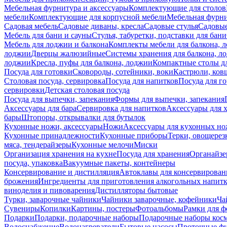
Мебельная фурнитура и аксессуары
Комплектующие для столов
мебели
Комплектующие для корпусной мебели
Мебельная фурн
Садовая мебель
Садовые диваны, кресла
Садовые стулья
Садовые
Мебель для бани и сауны
Стулья, табуретки, подставки для бани
Мебель для лоджии и балкона
Комплекты мебели для балкона, 
лоджии
Дверцы жалюзийные
Системы хранения для балкона, л
лоджии
Кресла, пуфы для балкона, лоджии
Компактные столы дл
Посуда для готовки
Сковороды, сотейники, воки
Кастрюли, ков
Столовая посуда, сервировка
Посуда для напитков
Посуда для г
сервировки
Детская столовая посуда
Посуда для выпечки, запекания
Формы для выпечки, запекания
Аксессуары для бара
Сервировка для напитков
Аксессуары для 
бары
Штопоры, открывалки для бутылок
Кухонные ножи, аксессуары
Ножи
Аксессуары для кухонных н
Кухонные принадлежности
Кухонные приборы
Терки, овощерез
мяса, тендерайзеры
Кухонные мелочи
Миски
Организация хранения на кухне
Посуда для хранения
Органайзе
посуда, упаковка
Вакуумные пакеты, контейнеры
Консервирование и дистилляция
Автоклавы для консервирован
брожения
Ингредиенты для приготовления алкогольных напит
виноделия и пивоварения
Дистилляторы бытовые
Турки, заварочные чайники
Чайники заварочные, кофейники
Ча
Сувениры
Копилки
Картины, постеры
Фотоальбомы
Рамки для ф
Подарки
Подарки, подарочные наборы
Подарочные наборы косм
Водоснабжение
Водонагреватели
Бытовые насосы
Проточные фи