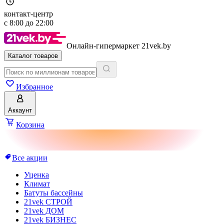
контакт-центр
с
8:00
до
22:00
Онлайн-гипермаркет 21vek.by
Каталог товаров
Избранное
Аккаунт
Корзина
Все акции
Уценка
Климат
Батуты бассейны
21vek СТРОЙ
21vek ДОМ
21vek БИЗНЕС