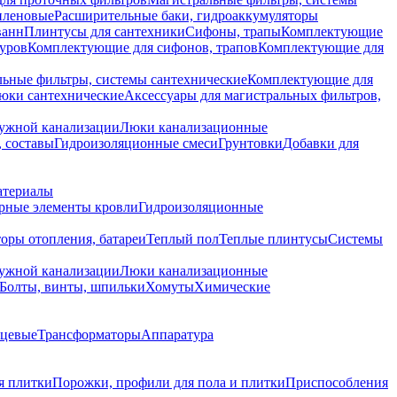
иленовые
Расширительные баки, гидроаккумуляторы
ванн
Плинтусы для сантехники
Сифоны, трапы
Комплектующие
уров
Комплектующие для сифонов, трапов
Комплектующие для
ьные фильтры, системы сантехнические
Комплектующие для
юки сантехнические
Аксессуары для магистральных фильтров,
ружной канализации
Люки канализационные
 составы
Гидроизоляционные смеси
Грунтовки
Добавки для
атериалы
рные элементы кровли
Гидроизоляционные
оры отопления, батареи
Теплый пол
Теплые плинтусы
Системы
ружной канализации
Люки канализационные
Болты, винты, шпильки
Хомуты
Химические
нцевые
Трансформаторы
Аппаратура
я плитки
Порожки, профили для пола и плитки
Приспособления