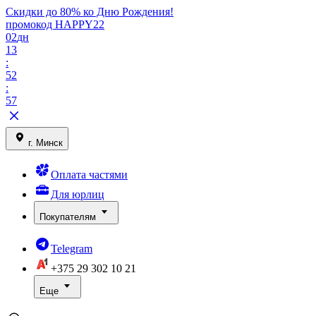
Скидки до 80% ко Дню Рождения!
промокод HAPPY22
02
дн
13
:
52
:
57
г. Минск
Оплата частями
Для юрлиц
Покупателям
Telegram
+375 29
302 10 21
Еще