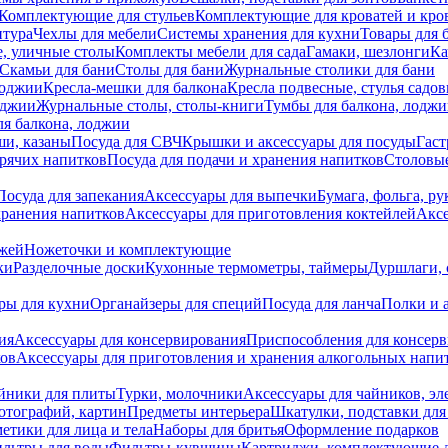
Комплектующие для стульев
Комплектующие для кроватей и кро
итура
Чехлы для мебели
Системы хранения для кухни
Товары для 
, уличные столы
Комплекты мебели для сада
Гамаки, шезлонги
Ка
Скамьи для бани
Столы для бани
Журнальные столики для бани
лоджии
Кресла-мешки для балкона
Кресла подвесные, стулья садо
оджии
Журнальные столы, столы-книги
Тумбы для балкона, лодж
я балкона, лоджии
ши, казаны
Посуда для СВЧ
Крышки и аксессуары для посуды
Гаст
орячих напитков
Посуда для подачи и хранения напитков
Столовы
Посуда для запекания
Аксессуары для выпечки
Бумага, фольга, р
хранения напитков
Аксессуары для приготовления коктейлей
Аксе
ожей
Ножеточки и комплектующие
ки
Разделочные доски
Кухонные термометры, таймеры
Дуршлаги, 
ры для кухни
Органайзеры для специй
Посуда для ланча
Полки и 
ия
Аксессуары для консервирования
Приспособления для консер
ков
Аксессуары для приготовления и хранения алкогольных напи
йники для плиты
Турки, молочники
Аксессуары для чайников, э
отографий, картин
Предметы интерьера
Шкатулки, подставки дл
етики для лица и тела
Наборы для бритья
Оформление подарков
льтры для воды
Фильтры-кувшины
Картриджи, комплектующие д