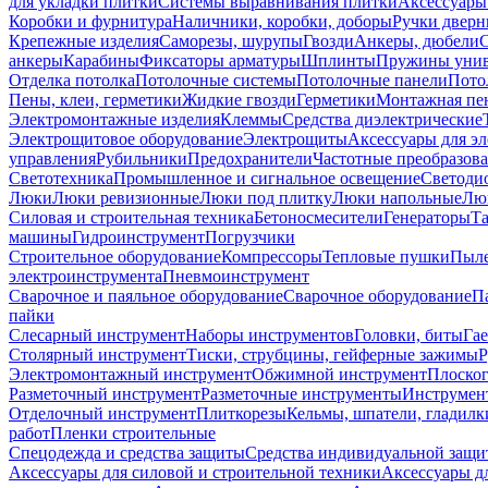
для укладки плитки
Системы выравнивания плитки
Аксессуары
Коробки и фурнитура
Наличники, коробки, доборы
Ручки дверн
Крепежные изделия
Саморезы, шурупы
Гвозди
Анкеры, дюбели
анкеры
Карабины
Фиксаторы арматуры
Шплинты
Пружины унив
Отделка потолка
Потолочные системы
Потолочные панели
Пото
Пены, клеи, герметики
Жидкие гвозди
Герметики
Монтажная пе
Электромонтажные изделия
Клеммы
Средства диэлектрические
Электрощитовое оборудование
Электрощиты
Аксессуары для э
управления
Рубильники
Предохранители
Частотные преобразов
Светотехника
Промышленное и сигнальное освещение
Светоди
Люки
Люки ревизионные
Люки под плитку
Люки напольные
Люк
Силовая и строительная техника
Бетоносмесители
Генераторы
Та
машины
Гидроинструмент
Погрузчики
Строительное оборудование
Компрессоры
Тепловые пушки
Пыле
электроинструмента
Пневмоинструмент
Сварочное и паяльное оборудование
Сварочное оборудование
П
пайки
Слесарный инструмент
Наборы инструментов
Головки, биты
Га
Столярный инструмент
Тиски, струбцины, гейферные зажимы
Р
Электромонтажный инструмент
Обжимной инструмент
Плоског
Разметочный инструмент
Разметочные инструменты
Инструмент
Отделочный инструмент
Плиткорезы
Кельмы, шпатели, гладилк
работ
Пленки строительные
Спецодежда и средства защиты
Средства индивидуальной защ
Аксессуары для силовой и строительной техники
Аксессуары дл