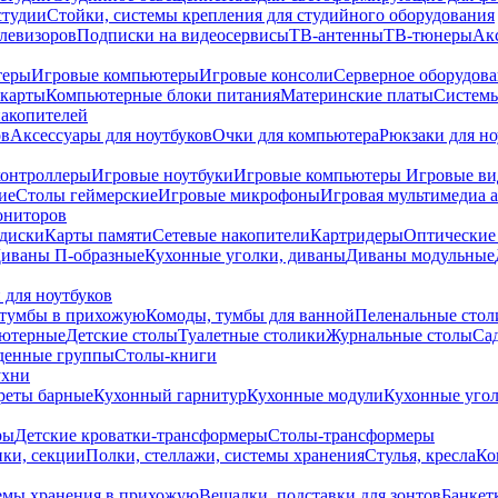
студии
Стойки, системы крепления для студийного оборудования
елевизоров
Подписки на видеосервисы
ТВ-антенны
ТВ-тюнеры
Ак
теры
Игровые компьютеры
Игровые консоли
Серверное оборудов
карты
Компьютерные блоки питания
Материнские платы
Системы
накопителей
ов
Аксессуары для ноутбуков
Очки для компьютера
Рюкзаки для но
контроллеры
Игровые ноутбуки
Игровые компьютеры
Игровые ви
ие
Столы геймерские
Игровые микрофоны
Игровая мультимедиа 
ониторов
диски
Карты памяти
Сетевые накопители
Картридеры
Оптические
иваны П-образные
Кухонные уголки, диваны
Диваны модульные
 для ноутбуков
тумбы в прихожую
Комоды, тумбы для ванной
Пеленальные стол
ьютерные
Детские столы
Туалетные столики
Журнальные столы
Са
денные группы
Столы-книги
ухни
уреты барные
Кухонный гарнитур
Кухонные модули
Кухонные угол
ры
Детские кроватки-трансформеры
Столы-трансформеры
ки, секции
Полки, стеллажи, системы хранения
Стулья, кресла
Ко
емы хранения в прихожую
Вешалки, подставки для зонтов
Банкет