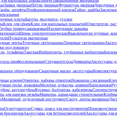
 для напольных покрытий
Реставрационные материалы
ые
Замки дверные
Петли дверные
Фурнитура дверная
Доводчики 
Скобы, штифты
Перфорированный крепеж
Гайки, шайбы
Заклепки
ерсальные
лочные плиты
Багеты, молдинги, уголки
на
Клеи для обоев
Клеи для напольных покрытий
Очистители, рас
Трубки термоусаживаемые
Изолирующие зажимы
лектрощита
Шины электротехнические
Выключатели путевые, ко
атели
Пускатели магнитные
одные ленты
Точечные светильники
Трековые светильники
Аксесс
и под покраску
ли, тельферы
Такелаж
Виброплиты, глубинные вибраторы
Бензор
сосы профессиональные
Стружкоотсосы
Домкраты
Аксессуары д
аяльное оборудование
Сварочные маски, аксессуары
Комплектующ
ечные ключи
Отвертки, наборы отверток
Ножницы слесарные
Кле
учные пилы, ножовки
Молотки, кувалды, киянки
Напильники
Ру
убцы, круглогубцы
Кусачки, болторезы, кабелерезы
Специнструм
ы для нарезки резьбы
Маркеры, карандаши строительные
Клейма
и
Малярный, отделочный инструмент
Скотч, ленты малярные
Дисп
иты
Огнетушители
Сумки, пояса для инструментов
Производствен
я бензорезов
Аксессуары для бетоносмесителей
Аксессуары для 