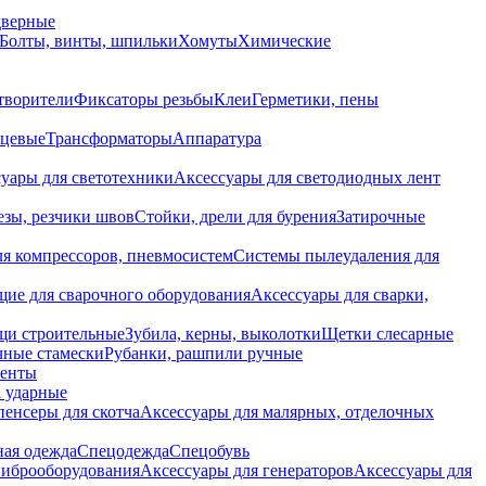
дверные
Болты, винты, шпильки
Хомуты
Химические
творители
Фиксаторы резьбы
Клеи
Герметики, пены
нцевые
Трансформаторы
Аппаратура
уары для светотехники
Аксессуары для светодиодных лент
езы, резчики швов
Стойки, дрели для бурения
Затирочные
ля компрессоров, пневмосистем
Системы пылеудаления для
ие для сварочного оборудования
Аксессуары для сварки,
щи строительные
Зубила, керны, выколотки
Щетки слесарные
чные стамески
Рубанки, рашпили ручные
енты
 ударные
енсеры для скотча
Аксессуары для малярных, отделочных
ная одежда
Спецодежда
Спецобувь
виброоборудования
Аксессуары для генераторов
Аксессуары для