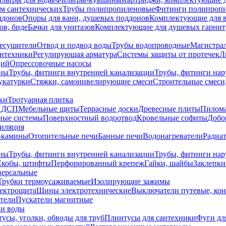
ем сантехнических
Трубы полипропиленовые
Фитинги полипроп
ддонов
Опоры для ванн, душевых поддонов
Комплектующие для 
ов, биде
Бачки для унитазов
Комплектующие для душевых гарнит
есушители
Отвод и подвод воды
Трубы водопроводные
Магистрал
антехники
Регулирующая арматура
Системы защиты от протечек
Л
ций
Опрессовочные насосы
ны
Трубы, фитинги внутренней канализации
Трубы, фитинги на
катурки
Стяжки, самонивелирующие смеси
Строительные смеси,
ки
Тротуарная плитка
ЛДСП
Мебельные щиты
Террасные доски
Древесные плиты
Пилом
ные системы
Поверхностный водоотвод
Кровельные софиты
Добо
тиляция
-камины
Отопительные печи
Банные печи
Водонагреватели
Радиат
ны
Трубы, фитинги внутренней канализации
Трубы, фитинги на
Скобы, штифты
Перфорированный крепеж
Гайки, шайбы
Заклепки
ерсальные
Трубки термоусаживаемые
Изолирующие зажимы
лектрощита
Шины электротехнические
Выключатели путевые, ко
атели
Пускатели магнитные
ки воды
усы, уголки, обводы для труб
Плинтусы для сантехники
Фуги дл