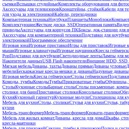
съемки
Вспышки студийные
Комплекты оборудования для фото
Аксессуары для телевизоров
Кронштейны, стойки
Кабели для т
для ухода за электроникой
Кабели, переходники
Компьютерная техника
Ноутбуки
Планшеты
Моноблоки
Компью
Комплектующие
Жесткие диски, SSD
Оперативная память
Видео
приводы
Аксессуары для корпусов ПК
Боксы, док-станции для 
Аксессуары для компьютерной техники
Подставки для ноутбук
электроникой
Программное обеспечение
Игровая зона
Игровые приставки
Игры для приставок
Игровые 
мыши
Игровые клавиатуры
Игровые наушники
Кресла геймерск
Pop
Подставки для ноутбуков
Светодиодные ленты
Лампы для м
Накопители данных
USB Flash накопители
Внешние HDD, SSD 
Мягкая мебель
Диваны, тахты
Диваны прямые
Диваны угловые
Д
мебели
Бескаркасные кресла-мешки и диваны
Надувные диваны
Игровая мебель
Кресла геймерские
Столы геймерские
Подставки
Комоды, тумбы
Комоды
Тумбы
Прикроватные тумбы
Обувницы, 
Столы
Кухонные столы
Барные столы
Столы письменные, комп
столики для бани
Приставные столики
Консольные столики
Обе
Кухня
Кухонный гарнитур
Кухонные модули
Столешницы для к
Мебель для кухни
Столы, столики
Стулья для кухни
Стулья, таб
кухни
Мебель-трансформер
Мебель-трансформер
Кровати-трансформе
Мебель для жилых комнат
Диваны, кресла для дома
Шкафы, стен
кресла-маятники
Мебель для прихожей
Секции, тумбы в прихожую
Полки и сист