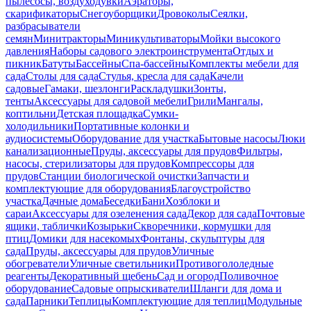
пылесосы, воздуходувки
Аэраторы,
скарификаторы
Снегоуборщики
Дровоколы
Сеялки,
разбрасыватели
семян
Минитракторы
Миникультиваторы
Мойки высокого
давления
Наборы садового электроинструмента
Отдых и
пикник
Батуты
Бассейны
Спа-бассейны
Комплекты мебели для
сада
Столы для сада
Стулья, кресла для сада
Качели
садовые
Гамаки, шезлонги
Раскладушки
Зонты,
тенты
Аксессуары для садовой мебели
Грили
Мангалы,
коптильни
Детская площадка
Сумки-
холодильники
Портативные колонки и
аудиосистемы
Оборудование для участка
Бытовые насосы
Люки
канализационные
Пруды, аксессуары для прудов
Фильтры,
насосы, стерилизаторы для прудов
Компрессоры для
прудов
Станции биологической очистки
Запчасти и
комплектующие для оборудования
Благоустройство
участка
Дачные дома
Беседки
Бани
Хозблоки и
сараи
Аксессуары для озеленения сада
Декор для сада
Почтовые
ящики, таблички
Козырьки
Скворечники, кормушки для
птиц
Домики для насекомых
Фонтаны, скульптуры для
сада
Пруды, аксессуары для прудов
Уличные
обогреватели
Уличные светильники
Противогололедные
реагенты
Декоративный щебень
Сад и огород
Поливочное
оборудование
Садовые опрыскиватели
Шланги для дома и
сада
Парники
Теплицы
Комплектующие для теплиц
Модульные