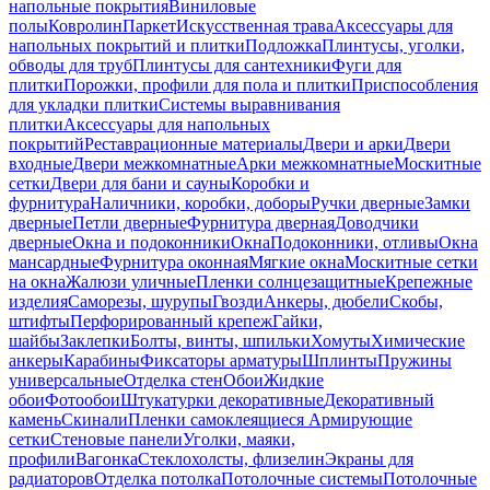
напольные покрытия
Виниловые
полы
Ковролин
Паркет
Искусственная трава
Аксессуары для
напольных покрытий и плитки
Подложка
Плинтусы, уголки,
обводы для труб
Плинтусы для сантехники
Фуги для
плитки
Порожки, профили для пола и плитки
Приспособления
для укладки плитки
Системы выравнивания
плитки
Аксессуары для напольных
покрытий
Реставрационные материалы
Двери и арки
Двери
входные
Двери межкомнатные
Арки межкомнатные
Москитные
сетки
Двери для бани и сауны
Коробки и
фурнитура
Наличники, коробки, доборы
Ручки дверные
Замки
дверные
Петли дверные
Фурнитура дверная
Доводчики
дверные
Окна и подоконники
Окна
Подоконники, отливы
Окна
мансардные
Фурнитура оконная
Мягкие окна
Москитные сетки
на окна
Жалюзи уличные
Пленки солнцезащитные
Крепежные
изделия
Саморезы, шурупы
Гвозди
Анкеры, дюбели
Скобы,
штифты
Перфорированный крепеж
Гайки,
шайбы
Заклепки
Болты, винты, шпильки
Хомуты
Химические
анкеры
Карабины
Фиксаторы арматуры
Шплинты
Пружины
универсальные
Отделка стен
Обои
Жидкие
обои
Фотообои
Штукатурки декоративные
Декоративный
камень
Скинали
Пленки самоклеящиеся
Армирующие
сетки
Стеновые панели
Уголки, маяки,
профили
Вагонка
Стеклохолсты, флизелин
Экраны для
радиаторов
Отделка потолка
Потолочные системы
Потолочные