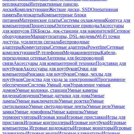
репликаторы
Интерактивные панели,
доски
Комплектующие
Жесткие диски, SSD
Оперативная
память
Видеокарты
Компьютерные блоки
питания
Материнские платы
Системы охлаждения
Корпуса для
компьютеров
Процессоры
Оптические приводы
Аксессуары
для корпусов ПК
Боксы, док-станции для накопителей
Сетевое
оборудование
Маршрутизаторы, DSL-модемы
Wi-Fi точки
доступа, усилители сигнала
Беспроводные
адаптеры
Коммутаторы
Сетевые адаптеры
Powerline
Сетевые
комплектующие
IP-телефония
Медиаконвертеры
Кабели,
переходники сетевые
Антенны для беспроводной
связи
Аксессуары для компьютерной техники
Подставки для
ноутбуков
Аксессуары для ноутбуков
Очки для
компьютера
Рюкзаки для ноутбуков
Сумки, чехлы для
ноутбуков
Средства для ухода за электроникой
Программное
обеспечение
Система Умный дом
Управление умным
домом
Умные колонки, станции
Умные камеры
видеонаблюдения
Умные датчики для дома
Умные
лампы
Умные выключатели
Умные розетки
Умные
светильники
Умные светодиодные ленты
Умные реле
Умные
замки
Умные домофоны
Умные карнизы
Умные
терморегуляторы
Игровая зона
Игровые приставки
Игры для
приставок
Игровые контроллеры
Игровые ноутбуки
Игровые
компьютеры
Игровые видеокарты
Игровые мониторы
Игровые
телевизоры
Игровые мыши
Игровые клавиатуры
Игровые