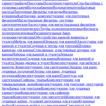
гарнитуры
Биде
Писсуары
Полотенцесушители
Спа-бассейны с
гидромассажем
Водоснабжение
Водонагреватели
Бытовые
насосы
Проточные фильтры для воды
Фильтры-
кувшины
Картриджи, комплектующие для проточных
фильтров
Магистральные фильтры, системы
сантехнические
Аксессуары для магистральных фильтров,
систем сантехнических
Трубы полипропиленовые
Фитинги
полипропиленовые
Расширительные баки,
гидроаккумуляторы
Обустройство ванной комнаты и
туалета
Мебель для ванной
Зеркала для ванной
Аксессуары для
ванной и туалета
Сиденья и чехлы для унитаза
Шторки,
карнизы для ванны
Стеклянные, пластиковые шторки для
ванны
Наборы для ванной и туалета
Зеркала
косметические
Сиденья для ванны
Коврики для ванной и
туалета
Экран-дверки в туалет
Комплектующие для мебели в
ванную
Комплектующие для сантехники
Экраны для ванн,
душевых поддонов
Опоры для ванн, душевых
поддонов
Комплектующие для ванн
Плинтусы для
сантехники
Сифоны, трапы
Комплектующие для
умывальников, моек
Комплектующие для унитазов, писсуаров,
биде
Бачки для унитазов
Комплектующие для душевых
гарнитуров
Комплектующие для сифонов,
трапов
Комплектующие для смесителей
Комплектующие для
душевых кабин, уголков
Сантехника для кухни
Кухонные
мойки
Кухонные мойки со смесителями
Смесители для