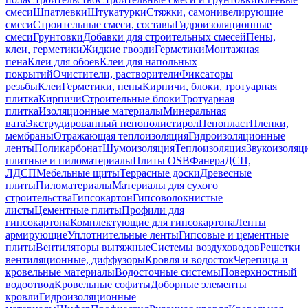
смеси
Шпатлевки
Штукатурки
Стяжки, самонивелирующие
смеси
Строительные смеси, составы
Гидроизоляционные
смеси
Грунтовки
Добавки для строительных смесей
Пены,
клеи, герметики
Жидкие гвозди
Герметики
Монтажная
пена
Клеи для обоев
Клеи для напольных
покрытий
Очистители, растворители
Фиксаторы
резьбы
Клеи
Герметики, пены
Кирпичи, блоки, тротуарная
плитка
Кирпичи
Строительные блоки
Тротуарная
плитка
Изоляционные материалы
Минеральная
вата
Экструдированный пенополистирол
Пенопласт
Пленки,
мембраны
Отражающая теплоизоляция
Гидроизоляционные
ленты
Поликарбонат
Шумоизоляция
Теплоизоляция
Звукоизоляц
плитные и пиломатериалы
Плиты OSB
Фанера
ДСП,
ЛДСП
Мебельные щиты
Террасные доски
Древесные
плиты
Пиломатериалы
Материалы для сухого
строительства
Гипсокартон
Гипсоволокнистые
листы
Цементные плиты
Профили для
гипсокартона
Комплектующие для гипсокартона
Ленты
армирующие
Уплотнительные ленты
Гипсовые и цементные
плиты
Вентиляторы вытяжные
Системы воздуховодов
Решетки
вентиляционные, диффузоры
Кровля и водосток
Черепица и
кровельные материалы
Водосточные системы
Поверхностный
водоотвод
Кровельные софиты
Доборные элементы
кровли
Гидроизоляционные