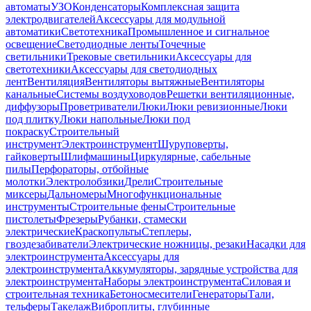
автоматы
УЗО
Конденсаторы
Комплексная защита
электродвигателей
Аксессуары для модульной
автоматики
Светотехника
Промышленное и сигнальное
освещение
Светодиодные ленты
Точечные
светильники
Трековые светильники
Аксессуары для
светотехники
Аксессуары для светодиодных
лент
Вентиляция
Вентиляторы вытяжные
Вентиляторы
канальные
Системы воздуховодов
Решетки вентиляционные,
диффузоры
Проветриватели
Люки
Люки ревизионные
Люки
под плитку
Люки напольные
Люки под
покраску
Строительный
инструмент
Электроинструмент
Шуруповерты,
гайковерты
Шлифмашины
Циркулярные, сабельные
пилы
Перфораторы, отбойные
молотки
Электролобзики
Дрели
Строительные
миксеры
Дальномеры
Многофункциональные
инструменты
Строительные фены
Строительные
пистолеты
Фрезеры
Рубанки, стамески
электрические
Краскопульты
Степлеры,
гвоздезабиватели
Электрические ножницы, резаки
Насадки для
электроинструмента
Аксессуары для
электроинструмента
Аккумуляторы, зарядные устройства для
электроинструмента
Наборы электроинструмента
Силовая и
строительная техника
Бетоносмесители
Генераторы
Тали,
тельферы
Такелаж
Виброплиты, глубинные