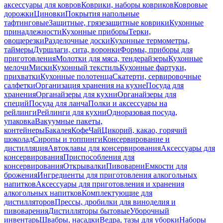
аксессуары для ковров
Коврики, наборы ковриков
Ковровые
дорожки
Циновки
Покрытия напольные
тафтинговые
Защитные, грязезащитные коврики
Кухонные
принадлежности
Кухонные приборы
Терки,
овощерезки
Разделочные доски
Кухонные термометры,
таймеры
Дуршлаги, сита, воронки
Формы, приборы для
приготовления
Молотки для мяса, тендерайзеры
Кухонные
мелочи
Миски
Кухонный текстиль
Кухонные фартуки,
прихватки
Кухонные полотенца
Скатерти, сервировочные
салфетки
Организация хранения на кухне
Посуда для
хранения
Органайзеры для кухни
Органайзеры для
специй
Посуда для ланча
Полки и аксессуары на
рейлинги
Рейлинги для кухни
Одноразовая посуда,
упаковка
Вакуумные пакеты,
контейнеры
Бакалея
Кофе
Чай
Цикорий, какао, горячий
шоколад
Сиропы и топпинги
Консервирование и
дистилляция
Автоклавы для консервирования
Аксессуары для
консервирования
Приспособления для
консервирования
Открывалки
Пивоварни
Емкости для
брожения
Ингредиенты для приготовления алкогольных
напитков
Аксессуары для приготовления и хранения
алкогольных напитков
Комплектующие для
дистилляторов
Прессы, дробилки для виноделия и
пивоварения
Дистилляторы бытовые
Уборочный
инвентарь
Швабры, насадки
Ведра, тазы для уборки
Наборы