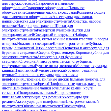
для стружкоотсосов
Сварочное и паяльное
оборудование
Сварочное оборудование
Паяльное
оборудование
Сварочные маски, аксессуары
Комплектующие
для сварочного оборудования
Аксессуары для сварки,
пайки
Оснастка для электроинструмента
Оснастка, наборы
оснастки
Насадки для граверов
Щетки для
электроинструмента
Развертки
Пуансоны
Щетки для
электродвигателей
Слесарный инструмент
Наборы
инструментов
Головки, биты
Гаечные ключи
Отвертки, наборы
отверток
Ножницы слесарные
Клещи строительные
Зубила,
керны, выколотки
Щетки слесарные
Оснастка и аксессуары для
бурения и сверления
Сверла, буры, зенкеры
Коронки
Зубила для
электроинструмента
Аксессуары для бурения и
сверления
Столярный инструмент
Тиски, струбцины,
гейферные зажимы
Ручные пилы, ножовки
Молотки, кувалды,
киянки
Напильники
Ручные стамески
Рубанки, рашпили
ручные
Оснастка и аксессуары для резания и
шлифования
Отрезные, пильные диски
Пильные полотна для
электроинструмента
Фрезы
Шлифовальные диски, насадки,
листы
Шлифовальные чашки
Точильные камни, круги,
сегменты
Полировальные валы
Направляющие
шины
Комплектующие для резания
Аксессуары для
резания
Аксессуары для шлифования
Электромонтажный
инструмент
Обжимной инструмент
Плоскогубцы,
круглогубцы
Кусачки, болторезы,