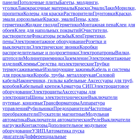
панели
Потолочные плиты
Багеты, молдинги,
уголки
Лакокрасочные материалы
Краски
Эмали
Лаки
Морилки,
пропитки
Колеры для краски
Растворители
Грунтовки
Краски,
эмали аэрозольные
Краски, эмали
Пены, клеи,
герметики
Жидкие гвозди
Герметики
Монтажная пена
Клеи для
обоев
Клеи для напольных покрытий
Очистители,
растворители
Фиксаторы резьбы
Клеи
Герметики,
пены
Электромонтажное оборудование
Розетки и
выключатели
Электрические звонки
Коробки
распределительные и подрозетники
Электропатроны
Вилки,
штепсели
Молниеприемники
Заземление
Электромонтажные
изделия
Клеммы
Средства диэлектрические
Трубки
термоусаживаемые
Изолирующие зажимы
Кабель и системы
для прокладки
Короба, трубы, металлорукав
Силовой
кабель
Наконечники, гильзы кабельные
Аксессуары для труб,
коробов
Кабельный крепеж
Арматура СИП
Электрощитовое
оборудование
Электрощиты
Аксессуары для
электрощита
Шины электротехнические
Выключатели
путевые, концевые
Трансформаторы
Аппаратура
управления
Рубильники
Предохранители
Частотные
преобразователи
Пускатели магнитные
Модульная
автоматика
Выключатели автоматические
Реле
Выключатели
нагрузки
Контакторы
Дополнительное модульное
оборудование
УЗИП
Автоматика пуска
двигателя
Дифференциальные