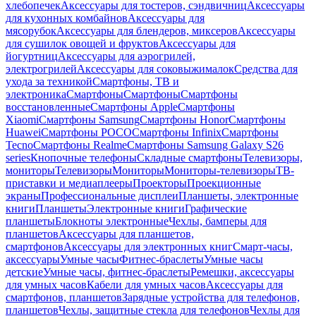
хлебопечек
Аксессуары для тостеров, сэндвичниц
Аксессуары
для кухонных комбайнов
Аксессуары для
мясорубок
Аксессуары для блендеров, миксеров
Аксессуары
для сушилок овощей и фруктов
Аксессуары для
йогуртниц
Аксессуары для аэрогрилей,
электрогрилей
Аксессуары для соковыжималок
Средства для
ухода за техникой
Смартфоны, ТВ и
электроника
Смартфоны
Смартфоны
Смартфоны
восстановленные
Смартфоны Apple
Смартфоны
Xiaomi
Смартфоны Samsung
Смартфоны Honor
Смартфоны
Huawei
Смартфоны POCO
Смартфоны Infinix
Смартфоны
Tecno
Смартфоны Realme
Смартфоны Samsung Galaxy S26
series
Кнопочные телефоны
Складные смартфоны
Телевизоры,
мониторы
Телевизоры
Мониторы
Мониторы-телевизоры
ТВ-
приставки и медиаплееры
Проекторы
Проекционные
экраны
Профессиональные дисплеи
Планшеты, электронные
книги
Планшеты
Электронные книги
Графические
планшеты
Блокноты электронные
Чехлы, бамперы для
планшетов
Аксессуары для планшетов,
смартфонов
Аксессуары для электронных книг
Смарт-часы,
аксессуары
Умные часы
Фитнес-браслеты
Умные часы
детские
Умные часы, фитнес-браслеты
Ремешки, аксессуары
для умных часов
Кабели для умных часов
Аксессуары для
смартфонов, планшетов
Зарядные устройства для телефонов,
планшетов
Чехлы, защитные стекла для телефонов
Чехлы для