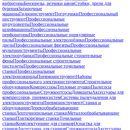
вибраторы
Бензорезы, резчики швов
Стойки, дрели для
бурения
Затирочные
машины
Гидроинструмент
Погрузчики
Профессиональный
инструмент
Профессиональные
шуруповерты
Профессиональные
шлифмашины
Профессиональные
перфораторы
Профессиональные циркулярные
пилы
Профессиональные электролобзики
Профессиональные
дрели
Профессиональные фрезеры
Профессиональные
мультиинструменты
Профессиональные
электрорубанки
Профессиональные строительные
фены
Профессиональные строительные
пистолеты
Профессиональные точильные
станки
Профессиональные
электроножницы
Пневмоинструмент
Наборы
профессионального электроинструмента
Строительное
оборудование
Компрессоры
Тепловые пушки
Пылесосы
профессиональные
Стружкоотсосы
Домкраты
Аксессуары для
компрессоров, пневмосистем
Системы пылеудаления для
электроинструмента
Пневмоинструмент
Станки и
оборудование
Деревообрабатывающие
станки
Ленточнопильные станки
Металлообрабатывающие
станки
Плиткорезные станки
Точильные
станки
Комплектующие для станков
Оснастка для
станков
Аксессуары для станков
Стружкоотсосы
Аксессуары