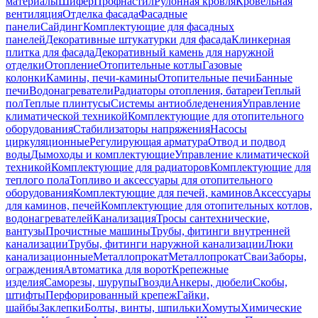
материалы
Шифер
Профнастил
Рулонная кровля
Кровельная
вентиляция
Отделка фасада
Фасадные
панели
Сайдинг
Комплектующие для фасадных
панелей
Декоративные штукатурки для фасада
Клинкерная
плитка для фасада
Декоративный камень для наружной
отделки
Отопление
Отопительные котлы
Газовые
колонки
Камины, печи-камины
Отопительные печи
Банные
печи
Водонагреватели
Радиаторы отопления, батареи
Теплый
пол
Теплые плинтусы
Системы антиобледенения
Управление
климатической техникой
Комплектующие для отопительного
оборудования
Стабилизаторы напряжения
Насосы
циркуляционные
Регулирующая арматура
Отвод и подвод
воды
Дымоходы и комплектующие
Управление климатической
техникой
Комплектующие для радиаторов
Комплектующие для
теплого пола
Топливо и аксессуары для отопительного
оборудования
Комплектующие для печей, каминов
Аксессуары
для каминов, печей
Комплектующие для отопительных котлов,
водонагревателей
Канализация
Тросы сантехнические,
вантузы
Прочистные машины
Трубы, фитинги внутренней
канализации
Трубы, фитинги наружной канализации
Люки
канализационные
Металлопрокат
Металлопрокат
Сваи
Заборы,
ограждения
Автоматика для ворот
Крепежные
изделия
Саморезы, шурупы
Гвозди
Анкеры, дюбели
Скобы,
штифты
Перфорированный крепеж
Гайки,
шайбы
Заклепки
Болты, винты, шпильки
Хомуты
Химические