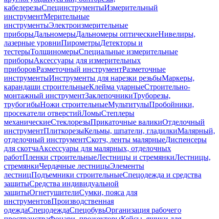
кабелерезы
Специнструменты
Измерительный
инструмент
Мерительные
инструменты
Электроизмерительные
приборы
Дальномеры
Дальномеры оптические
Нивелиры,
лазерные уровни
Пирометры
Детекторы и
тестеры
Толщиномеры
Специальные измерительные
приборы
Аксессуары для измерительных
приборов
Разметочный инструмент
Разметочные
инструменты
Инструменты для нарезки резьбы
Маркеры,
карандаши строительные
Клейма ударные
Строительно-
монтажный инструмент
Заклепочники
Труборезы,
трубогибы
Ножи строительные
Мультитулы
Пробойники,
просекатели отверстий
Ломы
Степлеры
механические
Стеклорезы
Прикаточные валики
Отделочный
инструмент
Плиткорезы
Кельмы, шпатели, гладилки
Малярный,
отделочный инструмент
Скотч, ленты малярные
Диспенсеры
для скотча
Аксессуары для малярных, отделочных
работ
Пленки строительные
Лестницы и стремянки
Лестницы,
стремянки
Чердачные лестницы
Элементы
лестниц
Подъемники строительные
Спецодежда и средства
защиты
Средства индивидуальной
защиты
Огнетушители
Сумки, пояса для
инструментов
Производственная
одежда
Спецодежда
Спецобувь
Организация рабочего
пространства
Фонари, прожекторы
Кейсы, ящики для