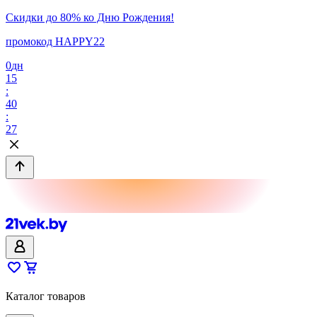
Скидки до 80% ко Дню Рождения!
промокод HAPPY22
0
дн
15
:
40
:
27
Каталог товаров