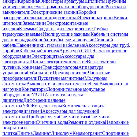
анкеры
Карабины
Фиксаторы арматуры
Шплинты
Пружины
универсальные
Электромонтажное оборудование
Розетки и
выключатели
Электрические звонки
Коробки
распределительные и подрозетники
Электропатроны
Вилки,
штепсели
Заземление
Электромонтажные
изделия
Клеммы
Средства диэлектрические
Трубки
термоусаживаемые
Изолирующие зажимы
Кабель и системы
для прокладки
Короба, трубы, металлорукав
Силовой
кабель
Наконечники, гильзы кабельные
Аксессуары для труб,
коробов
Кабельный крепеж
Арматура СИП
Электрощитовое
оборудование
Электрощиты
Аксессуары для
электрощита
Шины электротехнические
Выключатели
путевые, концевые
Трансформаторы
Аппаратура
управления
Рубильники
Предохранители
Частотные
преобразователи
Пускатели магнитные
Модульная
автоматика
Выключатели автоматические
Реле
Выключатели
нагрузки
Контакторы
Дополнительное модульное
оборудование
УЗИП
Автоматика пуска
двигателя
Дифференциальные
автоматы
УЗО
Конденсаторы
Комплексная защита
электродвигателей
Аксессуары для модульной
автоматики
Приборы учета
Счетчики газа
Счетчики
электроэнергии
Счетчики воды
Ремонт и отделка
Напольные
покрытия и
плитка
Плитка
Ламинат
Линолеум
Керамогранит
Спортивные