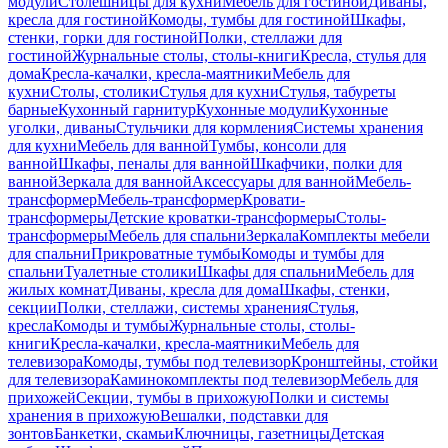
модули
Столешницы для кухни
Мебель для гостиной
Диваны,
кресла для гостиной
Комоды, тумбы для гостиной
Шкафы,
стенки, горки для гостиной
Полки, стеллажи для
гостиной
Журнальные столы, столы-книги
Кресла, стулья для
дома
Кресла-качалки, кресла-маятники
Мебель для
кухни
Столы, столики
Стулья для кухни
Стулья, табуреты
барные
Кухонный гарнитур
Кухонные модули
Кухонные
уголки, диваны
Стульчики для кормления
Системы хранения
для кухни
Мебель для ванной
Тумбы, консоли для
ванной
Шкафы, пеналы для ванной
Шкафчики, полки для
ванной
Зеркала для ванной
Аксессуары для ванной
Мебель-
трансформер
Мебель-трансформер
Кровати-
трансформеры
Детские кроватки-трансформеры
Столы-
трансформеры
Мебель для спальни
Зеркала
Комплекты мебели
для спальни
Прикроватные тумбы
Комоды и тумбы для
спальни
Туалетные столики
Шкафы для спальни
Мебель для
жилых комнат
Диваны, кресла для дома
Шкафы, стенки,
секции
Полки, стеллажи, системы хранения
Стулья,
кресла
Комоды и тумбы
Журнальные столы, столы-
книги
Кресла-качалки, кресла-маятники
Мебель для
телевизора
Комоды, тумбы под телевизор
Кронштейны, стойки
для телевизора
Каминокомплекты под телевизор
Мебель для
прихожей
Секции, тумбы в прихожую
Полки и системы
хранения в прихожую
Вешалки, подставки для
зонтов
Банкетки, скамьи
Ключницы, газетницы
Детская