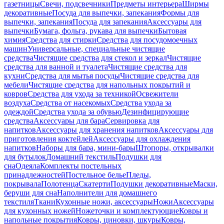
газетницы
Свечи, подсвечники
Предметы интерьера
Ширмы
декоративные
Посуда для выпечки, запекания
Формы для
выпечки, запекания
Посуда для запекания
Аксессуары для
выпечки
Бумага, фольга, рукава для выпечки
Бытовая
химия
Средства для стирки
Средства для посудомоечных
машин
Универсальные, специальные чистящие
средства
Чистящие средства для стекол и зеркал
Чистящие
средства для ванной и туалета
Чистящие средства для
кухни
Средства для мытья посуды
Чистящие средства для
мебели
Чистящие средства для напольных покрытий и
ковров
Средства для ухода за техникой
Освежители
воздуха
Средства от насекомых
Средства ухода за
одеждой
Средства ухода за обувью
Дезинфицирующие
средства
Аксессуары для бара
Сервировка для
напитков
Аксессуары для хранения напитков
Аксессуары для
приготовления коктейлей
Аксессуары для охлаждения
напитков
Наборы для бара, мини-бары
Штопоры, открывалки
для бутылок
Домашний текстиль
Подушки для
сна
Одеяла
Комплекты постельных
принадлежностей
Постельное белье
Пледы,
покрывала
Полотенца
Скатерти
Подушки декоративные
Маски,
беруши для сна
Наполнители для домашнего
текстиля
Ткани
Кухонные ножи, аксессуары
Ножи
Аксессуары
для кухонных ножей
Ножеточки и комплектующие
Ковры и
напольные покрытия
Ковры, циновки, шкуры
Ковры,