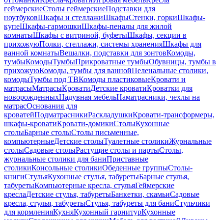
геймерские
Столы геймерские
Подставки для
ноутбуков
Шкафы и стеллажи
Шкафы
Стенки, горки
Шкафы-
купе
Шкафы-гармошки
Шкафы-пеналы для жилой
комнаты
Шкафы с витриной, буфеты
Шкафы, секции в
прихожую
Полки, стеллажи, системы хранения
Шкафы для
ванной комнаты
Вешалки, подставки для зонтов
Комоды,
тумбы
Комоды
Тумбы
Прикроватные тумбы
Обувницы, тумбы в
прихожую
Комоды, тумбы для ванной
Пеленальные столики,
комоды
Тумбы под ТВ
Комоды пластиковые
Кровати и
матрасы
Матрасы
Кровати
Детские кровати
Кроватки для
новорожденных
Надувная мебель
Наматрасники, чехлы на
матрас
Основания для
кроватей
Подматрасники
Раскладушки
Кровати-трансформеры,
шкафы-кровати
Кровати-домики
Столы
Кухонные
столы
Барные столы
Столы письменные,
компьютерные
Детские столы
Туалетные столики
Журнальные
столы
Садовые столы
Растущие столы и парты
Столы,
журнальные столики для бани
Приставные
столики
Консольные столики
Обеденные группы
Столы-
книги
Стулья
Кухонные стулья, табуреты
Барные стулья,
табуреты
Компьютерные кресла, стулья
Геймерские
кресла
Детские стулья, табуреты
Банкетки, скамьи
Садовые
кресла, стулья, табуреты
Стулья, табуреты для бани
Стульчики
для кормления
Кухня
Кухонный гарнитур
Кухонные