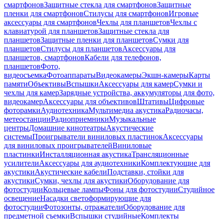
смартфонов
Защитные стекла для смартфонов
Защитные
пленки для смартфонов
Стилусы для смартфонов
Игровые
аксессуары для смартфонов
Чехлы для планшетов
Чехлы с
клавиатурой для планшетов
Защитные стекла для
планшетов
Защитные пленки для планшетов
Сумки для
планшетов
Стилусы для планшетов
Аксессуары для
планшетов, смартфонов
Кабели для телефонов,
планшетов
Фото,
видеосъемка
Фотоаппараты
Видеокамеры
Экшн-камеры
Карты
памяти
Объективы
Вспышки
Аксессуары для камер
Сумки и
чехлы для камер
Зарядные устройства, аккумуляторы для фото,
видеокамер
Аксессуары для объективов
Штативы
Цифровые
фоторамки
Аудиотехника
Мультимедиа акустика
Радиочасы,
метеостанции
Радиоприемники
Музыкальные
центры
Домашние кинотеатры
Акустические
системы
Проигрыватели виниловых пластинок
Аксессуары
для виниловых проигрывателей
Виниловые
пластинки
Инсталляционная акустика
Трансляционные
усилители
Аксессуары для аудиотехники
Комплектующие для
акустики
Акустические кабели
Подставки, стойки для
акустики
Сумки, чехлы для акустики
Оборудование для
фотостудии
Кольцевые лампы
Фоны для фотостудии
Студийное
освещение
Насадки светоформирующие для
фотостудии
Фотозонты, отражатели
Оборудование для
предметной съемки
Вспышки студийные
Комплекты