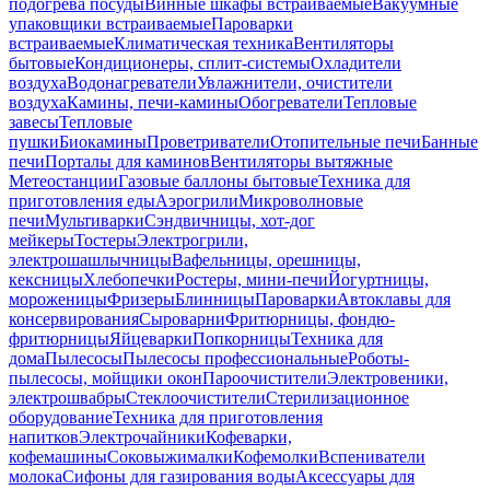
подогрева посуды
Винные шкафы встраиваемые
Вакуумные
упаковщики встраиваемые
Пароварки
встраиваемые
Климатическая техника
Вентиляторы
бытовые
Кондиционеры, сплит-системы
Охладители
воздуха
Водонагреватели
Увлажнители, очистители
воздуха
Камины, печи-камины
Обогреватели
Тепловые
завесы
Тепловые
пушки
Биокамины
Проветриватели
Отопительные печи
Банные
печи
Порталы для каминов
Вентиляторы вытяжные
Метеостанции
Газовые баллоны бытовые
Техника для
приготовления еды
Аэрогрили
Микроволновые
печи
Мультиварки
Сэндвичницы, хот-дог
мейкеры
Тостеры
Электрогрили,
электрошашлычницы
Вафельницы, орешницы,
кексницы
Хлебопечки
Ростеры, мини-печи
Йогуртницы,
мороженицы
Фризеры
Блинницы
Пароварки
Автоклавы для
консервирования
Сыроварни
Фритюрницы, фондю-
фритюрницы
Яйцеварки
Попкорницы
Техника для
дома
Пылесосы
Пылесосы профессиональные
Роботы-
пылесосы, мойщики окон
Пароочистители
Электровеники,
электрошвабры
Стеклоочистители
Стерилизационное
оборудование
Техника для приготовления
напитков
Электрочайники
Кофеварки,
кофемашины
Соковыжималки
Кофемолки
Вспениватели
молока
Сифоны для газирования воды
Аксессуары для