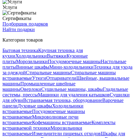
Услуги
Сертификаты
Подборщик подарков
Найти подарки
Категории товаров
Бытовая техника
Крупная техника для
кухни
Холодильники
Вытяжки
Кухонные
плиты
Морозильники
Посудомоечные машины
Настольные
плиты
Винные шкафы
Мини-холодильники
Техника для ухода
за одеждой
Стиральные машины
Стиральные машины
встраиваемые
Утюги
Отпариватели
Швейные, вышивальные
машины
Промышленные швейные
машины
Оверлоки
Сушильные машины, шкафы
Гладильные
системы, прессы
Машинки для удаления катышков
Сушилки
для обуви
Встраиваемая техника, оборудование
Варочные
панели
Духовые шкафы
Холодильники
встраиваемые
Посудомоечные машины
встраиваемые
Микроволновые печи
встраиваемые
Кофемашины встраиваемые
Комплекты
встраиваемой техники
Морозильники
встраиваемые
Измельчители пищевых отходов
Шкафы для