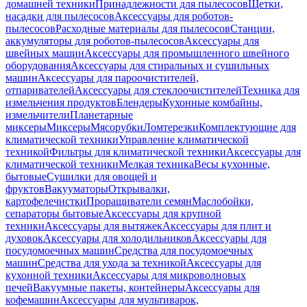
домашней техники
Принадлежности для пылесосов
Щетки,
насадки для пылесосов
Аксессуары для роботов-
пылесосов
Расходные материалы для пылесосов
Станции,
аккумуляторы для роботов-пылесосов
Аксессуары для
швейных машин
Аксессуары для промышленного швейного
оборудования
Аксессуары для стиральных и сушильных
машин
Аксессуары для пароочистителей,
отпаривателей
Аксессуары для стеклоочистителей
Техника для
измельчения продуктов
Блендеры
Кухонные комбайны,
измельчители
Планетарные
миксеры
Миксеры
Мясорубки
Ломтерезки
Комплектующие для
климатической техники
Управление климатической
техникой
Фильтры для климатической техники
Аксессуары для
климатической техники
Мелкая техника
Весы кухонные,
бытовые
Сушилки для овощей и
фруктов
Вакууматоры
Открывалки,
картофелечистки
Проращиватели семян
Маслобойки,
сепараторы бытовые
Аксессуары для крупной
техники
Аксессуары для вытяжек
Аксессуары для плит и
духовок
Аксессуары для холодильников
Аксессуары для
посудомоечных машин
Средства для посудомоечных
машин
Средства для ухода за техникой
Аксессуары для
кухонной техники
Аксессуары для микроволновых
печей
Вакуумные пакеты, контейнеры
Аксессуары для
кофемашин
Аксессуары для мультиварок,