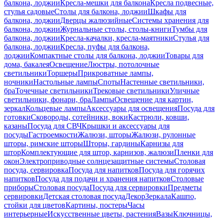
балкона, лоджии
Кресла-мешки для балкона
Кресла подвесные,
стулья садовые
Столы для балкона, лоджии
Шкафы для
балкона, лоджии
Дверцы жалюзийные
Системы хранения для
балкона, лоджии
Журнальные столы, столы-книги
Тумбы для
балкона, лоджии
Кресла-качалки, кресла-маятники
Стулья для
балкона, лоджии
Кресла, пуфы для балкона,
лоджии
Компактные столы для балкона, лоджии
Товары для
дома, бакалея
Освещение
Люстры, потолочные
светильники
Торшеры
Прикроватные лампы,
ночники
Настольные лампы
Споты
Настенные светильники,
бра
Точечные светильники
Трековые светильники
Уличные
светильники, фонари, бра
Лампы
Освещение для картин,
зеркал
Кольцевые лампы
Аксессуары для освещения
Посуда для
готовки
Сковороды, сотейники, воки
Кастрюли, ковши,
казаны
Посуда для СВЧ
Крышки и аксессуары для
посуды
Гастроемкости
Жалюзи, шторы
Жалюзи, рулонные
шторы, римские шторы
Шторы, гардины
Карнизы для
штор
Комплектующие для штор, карнизов, жалюзи
Пленки для
окон
Электроприводные солнцезащитные системы
Столовая
посуда, сервировка
Посуда для напитков
Посуда для горячих
напитков
Посуда для подачи и хранения напитков
Столовые
приборы
Столовая посуда
Посуда для сервировки
Предметы
сервировки
Детская столовая посуда
Декор
Зеркала
Кашпо,
стойки для цветов
Картины, постеры
Часы
интерьерные
Искусственные цветы, растения
Вазы
Ключницы,