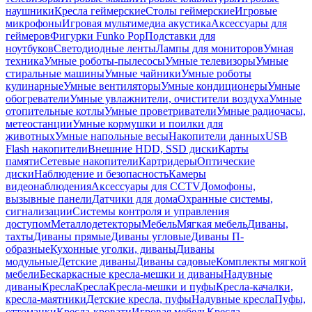
наушники
Кресла геймерские
Столы геймерские
Игровые
микрофоны
Игровая мультимедиа акустика
Аксессуары для
геймеров
Фигурки Funko Pop
Подставки для
ноутбуков
Светодиодные ленты
Лампы для мониторов
Умная
техника
Умные роботы-пылесосы
Умные телевизоры
Умные
стиральные машины
Умные чайники
Умные роботы
кулинарные
Умные вентиляторы
Умные кондиционеры
Умные
обогреватели
Умные увлажнители, очистители воздуха
Умные
отопительные котлы
Умные проветриватели
Умные радиочасы,
метеостанции
Умные кормушки и поилки для
животных
Умные напольные весы
Накопители данных
USB
Flash накопители
Внешние HDD, SSD диски
Карты
памяти
Сетевые накопители
Картридеры
Оптические
диски
Наблюдение и безопасность
Камеры
видеонаблюдения
Аксессуары для CCTV
Домофоны,
вызывные панели
Датчики для дома
Охранные системы,
сигнализации
Системы контроля и управления
доступом
Металлодетекторы
Мебель
Мягкая мебель
Диваны,
тахты
Диваны прямые
Диваны угловые
Диваны П-
образные
Кухонные уголки, диваны
Диваны
модульные
Детские диваны
Диваны садовые
Комплекты мягкой
мебели
Бескаркасные кресла-мешки и диваны
Надувные
диваны
Кресла
Кресла
Кресла-мешки и пуфы
Кресла-качалки,
кресла-маятники
Детские кресла, пуфы
Надувные кресла
Пуфы,
оттоманки
Кресла-кровати
Игровая мебель
Кресла