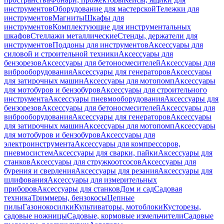
инструментов
Оборудование для мастерской
Тележки для
инструментов
Магниты
Шкафы для
инструментов
Комплектующие для инструментальных
шкафов
Стеллажи металлические
Стенды, держатели для
инструментов
Поддоны для инструментов
Аксессуары для
силовой и строительной техники
Аксессуары для
бензорезов
Аксессуары для бетоносмесителей
Аксессуары для
виброоборудования
Аксессуары для генераторов
Аксессуары
для затирочных машин
Аксессуары для мотопомп
Аксессуары
для мотобуров и бензобуров
Аксессуары для строительного
инструмента
Аксессуары пневмооборудования
Аксессуары для
бензорезов
Аксессуары для бетоносмесителей
Аксессуары для
виброоборудования
Аксессуары для генераторов
Аксессуары
для затирочных машин
Аксессуары для мотопомп
Аксессуары
для мотобуров и бензобуров
Аксессуары для
электроинструмента
Аксессуары для компрессоров,
пневмосистем
Аксессуары для сварки, пайки
Аксессуары для
станков
Аксессуары для стружкоотсосов
Аксессуары для
бурения и сверления
Аксессуары для резания
Аксессуары для
шлифования
Аксессуары для измерительных
приборов
Аксессуары для станков
Дом и сад
Садовая
техника
Триммеры, бензокосы
Цепные
пилы
Газонокосилки
Культиваторы, мотоблоки
Кусторезы,
садовые ножницы
Садовые, кормовые измельчители
Садовые