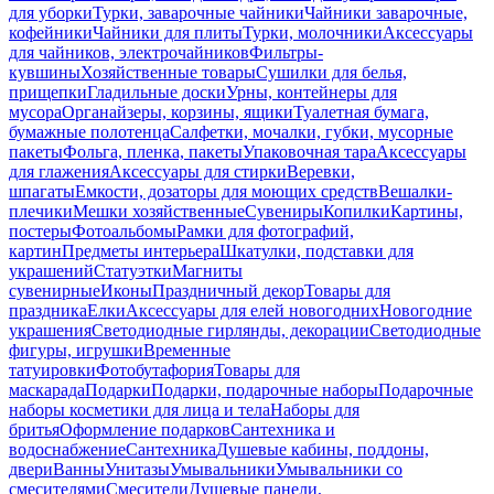
для уборки
Турки, заварочные чайники
Чайники заварочные,
кофейники
Чайники для плиты
Турки, молочники
Аксессуары
для чайников, электрочайников
Фильтры-
кувшины
Хозяйственные товары
Сушилки для белья,
прищепки
Гладильные доски
Урны, контейнеры для
мусора
Органайзеры, корзины, ящики
Туалетная бумага,
бумажные полотенца
Салфетки, мочалки, губки, мусорные
пакеты
Фольга, пленка, пакеты
Упаковочная тара
Аксессуары
для глажения
Аксессуары для стирки
Веревки,
шпагаты
Емкости, дозаторы для моющих средств
Вешалки-
плечики
Мешки хозяйственные
Сувениры
Копилки
Картины,
постеры
Фотоальбомы
Рамки для фотографий,
картин
Предметы интерьера
Шкатулки, подставки для
украшений
Статуэтки
Магниты
сувенирные
Иконы
Праздничный декор
Товары для
праздника
Елки
Аксессуары для елей новогодних
Новогодние
украшения
Светодиодные гирлянды, декорации
Светодиодные
фигуры, игрушки
Временные
татуировки
Фотобутафория
Товары для
маскарада
Подарки
Подарки, подарочные наборы
Подарочные
наборы косметики для лица и тела
Наборы для
бритья
Оформление подарков
Сантехника и
водоснабжение
Сантехника
Душевые кабины, поддоны,
двери
Ванны
Унитазы
Умывальники
Умывальники со
смесителями
Смесители
Душевые панели,