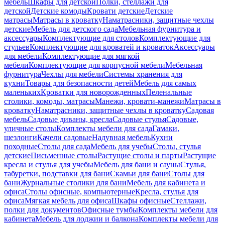
мебель
Шкафы для детской
Полки, стеллажи для
детской
Детские комоды
Кровати детские
Детские
матрасы
Матрасы в кроватку
Наматрасники, защитные чехлы
детские
Мебель для детского сада
Мебельная фурнитура и
аксессуары
Комплектующие для столов
Комплектующие для
стульев
Комплектующие для кроватей и кроваток
Аксессуары
для мебели
Комплектующие для мягкой
мебели
Комплектующие для корпусной мебели
Мебельная
фурнитура
Чехлы для мебели
Системы хранения для
кухни
Товары для безопасности детей
Мебель для самых
маленьких
Кроватки для новорожденных
Пеленальные
столики, комоды, матрасы
Манежи, кровати-манежи
Матрасы в
кроватку
Наматрасники, защитные чехлы в кроватку
Садовая
мебель
Садовые диваны, кресла
Садовые стулья
Садовые,
уличные столы
Комплекты мебели для сада
Гамаки,
шезлонги
Качели садовые
Надувная мебель
Кухни
походные
Столы для сада
Мебель для учебы
Столы, стулья
детские
Письменные столы
Растущие столы и парты
Растущие
кресла и стулья для учебы
Мебель для бани и сауны
Стулья,
табуретки, подставки для бани
Скамьи для бани
Столы для
бани
Журнальные столики для бани
Мебель для кабинета и
офиса
Столы офисные, компьютерные
Кресла, стулья для
офиса
Мягкая мебель для офиса
Шкафы офисные
Стеллажи,
полки для документов
Офисные тумбы
Комплекты мебели для
кабинета
Мебель для лоджии и балкона
Комплекты мебели для