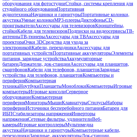
оборудования для фотостудии
Стойки, системы крепления для
студийного оборудования
Портативная
аудиотехника
Наушники и гарнитуры
Портативные колонки,
акустика
Умные колонки
MP3-плееры
Диктофоны
CD-
проигрыватели
Аксессуары для телевизоров
Кронштейны,
стойки
Кабели для телевизоров
Подписки на видеосервисы
ТВ-
антенны
ТВ-тюнеры
Аксессуары для ТВ
Аксессуары для
проектора
Очки 3D
Средства для ухода за
электроникой
Кабели, переходники
Аксессуары для
портативных устройств
Портативные аккумуляторы
Элементы
питания, зарядные устройства
Аккумуляторные
батареи
Держатели, док-станции
Аксессуары для планшетов,
смартфонов
Кабели для телефонов, планшетов
Зарядные
устройства для телефонов, планшетов
Компьютеры и
периферия
Компьютерная
техника
Ноутбуки
Планшеты
Моноблоки
Компьютеры
Игровые
компьютеры
Игровые консоли
Серверное
оборудование
Компьютерная
периферия
Мониторы
Мыши
Клавиатуры
Стилусы
Наборы
периферии
Источники бесперебойного питания
Батареи для
ИБП
Стабилизаторы напряжения
Инверторы
напряжения
Сетевые фильтры, удлинители
Веб-
камеры
Игровые контроллеры
Мультимедиа
акустика
Наушники и гарнитуры
Компьютерные кабели,
переходники
Зарядные, аккумуляторы
Док-станции,