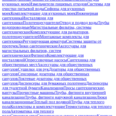
кухонных моек
Измельчители пищевых отходов
Системы для
очистки питьевой воды
Сифоны для кухонных
моек
Комплектующие для кухонных моек
Инженерная
сантехника
Инсталляции для
сантехники
Полотенцесушители
Отвод и подвод воды
Трубы
водопроводные
Магистральные фильтры, системы
сантехнические
Комплектующие для радиаторов,
полотенцесушителей
Монтажные комплекты для
сантехники
Регулирующая арматура
Системы защиты от
протечек
Люки сантехнические
Аксессуары для
магистральных фильтров, систем
сантехнических
Фитинги
Комплектующие для
инсталляций
Опрессовочные насосы
Сантехника для
общественных мест
Аксессуары для общественных
санузлов
Сушилки для рук
Дозаторы для общественных
санузлов
Сенсорные дозаторы для общественных
санузлов
Локтевые дозаторы для общественных
санузлов
Диспенсеры для бумажных полотенец
Диспенсеры
для туалетной бумаги
Канализация
Тросы сантехнические,
вантузы
Прочистные машины
Трубы, фитинги внутренней
канализации
Трубы, фитинги наружной канализации
Люки
канализационные
Теплый пол водяной
Трубы для теплого
пола
Коллекторы и комплектующие
Термостатика для теплого
пола
Автоматика для теплого
пола
Строительство
Строительные смеси и грунтовки
Клеевые