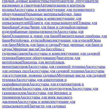
грядки
Садовые компостеры
Уничтожители, отпугиватели
насекомых и грызунов
Автоматизация и контроль
полива
Аксессуары и комплектующие для поливочного
оборудования
Укрывные материалы
Бочки, баки
пластиковые
Аксессуары и комплектующие для
опрыскивателей
Шланги для опрыскивателей
Товары для
бани
Бани
Сауны
Двери для бани и сауны
Бондарные
изделия
Банные принадлежности
Аксессуары для
бани
Оснащение и декор для бани
Измерительные приборы для
бани
Фитобочки, купели
Комплектующие для купелей
Окна
для бани
Мебель для бани и сауны
Ручки дверные для бани и
сауны
Эфирные масла
Спа-бассейны с
гидромассажем
Аксессуары и комплектующие для садовой
техники
Навесное оборудование
Двигатели для
мотоблоков
Прицепы для мотоблоков,
минитракторов
Аксессуары для газонной техники
Аксессуары
для цепных пил
Аксессуары для садовой техники
Аксессуары
для кусторезов, ножниц садовых
Моторные масла для садовой
техники
Аксессуары для аэратоторов и
скарификаторов
Аксессуары для культиваторов и
мотоблоков
Аксессуары для воздуходувок
Аксессуары для
газонокосилок
Аксессуары для бензокос и
триммеров
Аксессуары для моек высокого
давления
Аксессуары и комплектующие для
опрыскивателей
Запчасти для садовых