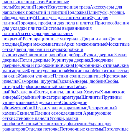
напольные покрытия
Виниловые
полы
Ковролин
Паркет
Искусственная трава
Аксессуары для
напольных покрытий и плитки
Подложка
Плинтусы, уголки,
обводы для труб
Плинтусы для сантехники
Фуги для
плитки
Порожки, профили для пола и плитки
Приспособления
для укладки плитки
Системы выравнивания
плитки
Аксессуары для напольных
покрытий
Реставрационные материалы
Двери и арки
Двери
входные
Двери межкомнатные
Арки межкомнатные
Москитные
сетки
Двери для бани и сауны
Коробки и
фурнитура
Наличники, коробки, доборы
Ручки дверные
Замки
дверные
Петли дверные
Фурнитура дверная
Доводчики
дверные
Окна и подоконники
Окна
Подоконники, отливы
Окна
мансардные
Фурнитура оконная
Мягкие окна
Москитные сетки
на окна
Жалюзи уличные
Пленки солнцезащитные
Крепежные
изделия
Саморезы, шурупы
Гвозди
Анкеры, дюбели
Скобы,
штифты
Перфорированный крепеж
Гайки,
шайбы
Заклепки
Болты, винты, шпильки
Хомуты
Химические
анкеры
Карабины
Фиксаторы арматуры
Шплинты
Пружины
универсальные
Отделка стен
Обои
Жидкие
обои
Фотообои
Штукатурки декоративные
Декоративный
камень
Скинали
Пленки самоклеящиеся
Армирующие
сетки
Стеновые панели
Уголки, маяки,
профили
Вагонка
Стеклохолсты, флизелин
Экраны для
радиаторов
Отделка потолка
Потолочные системы
Потолочные