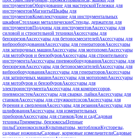
инструментов
Оборудование для мастерской
Тележки для
инструментов
Магниты
Шкафы для
инструментов
Комплектующие для инструментальных
шкафов
Стеллажи металлические
Стенды, держатели для
инструментов
Поддоны для инструментов
Аксессуары для
силовой и строительной техники
Аксессуары для
бензорезов
Аксессуары для бетоносмесителей
Аксессуары для
виброоборудования
Аксессуары для генераторов
Аксессуары
для затирочных машин
Аксессуары для мотопомп
Аксессуары
для мотобуров и бензобуров
Аксессуары для строительного
инструмента
Аксессуары пневмооборудования
Аксессуары для
бензорезов
Аксессуары для бетоносмесителей
Аксессуары для
виброоборудования
Аксессуары для генераторов
Аксессуары
для затирочных машин
Аксессуары для мотопомп
Аксессуары
для мотобуров и бензобуров
Аксессуары для
электроинструмента
Аксессуары для компрессоров,
пневмосистем
Аксессуары для сварки, пайки
Аксессуары для
станков
Аксессуары для стружкоотсосов
Аксессуары для
бурения и сверления
Аксессуары для резания
Аксессуары для
шлифования
Аксессуары для измерительных
приборов
Аксессуары для станков
Дом и сад
Садовая
техника
Триммеры, бензокосы
Цепные
пилы
Газонокосилки
Культиваторы, мотоблоки
Кусторезы,
садовые ножницы
Садовые, кормовые измельчители
Садовые