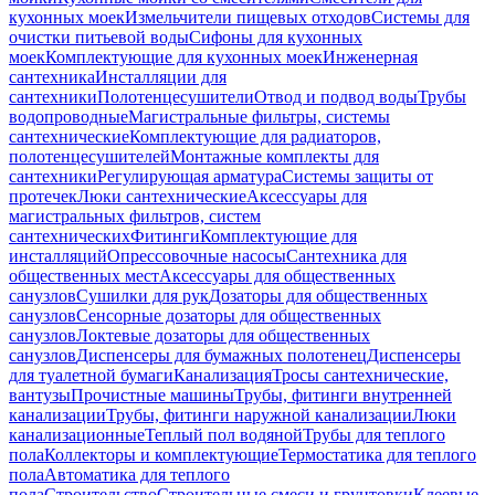
кухонных моек
Измельчители пищевых отходов
Системы для
очистки питьевой воды
Сифоны для кухонных
моек
Комплектующие для кухонных моек
Инженерная
сантехника
Инсталляции для
сантехники
Полотенцесушители
Отвод и подвод воды
Трубы
водопроводные
Магистральные фильтры, системы
сантехнические
Комплектующие для радиаторов,
полотенцесушителей
Монтажные комплекты для
сантехники
Регулирующая арматура
Системы защиты от
протечек
Люки сантехнические
Аксессуары для
магистральных фильтров, систем
сантехнических
Фитинги
Комплектующие для
инсталляций
Опрессовочные насосы
Сантехника для
общественных мест
Аксессуары для общественных
санузлов
Сушилки для рук
Дозаторы для общественных
санузлов
Сенсорные дозаторы для общественных
санузлов
Локтевые дозаторы для общественных
санузлов
Диспенсеры для бумажных полотенец
Диспенсеры
для туалетной бумаги
Канализация
Тросы сантехнические,
вантузы
Прочистные машины
Трубы, фитинги внутренней
канализации
Трубы, фитинги наружной канализации
Люки
канализационные
Теплый пол водяной
Трубы для теплого
пола
Коллекторы и комплектующие
Термостатика для теплого
пола
Автоматика для теплого
пола
Строительство
Строительные смеси и грунтовки
Клеевые