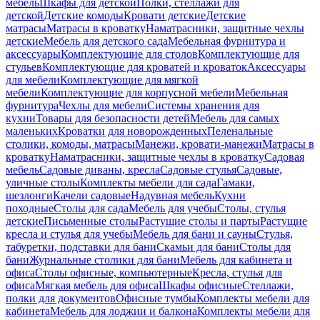
мебель
Шкафы для детской
Полки, стеллажи для
детской
Детские комоды
Кровати детские
Детские
матрасы
Матрасы в кроватку
Наматрасники, защитные чехлы
детские
Мебель для детского сада
Мебельная фурнитура и
аксессуары
Комплектующие для столов
Комплектующие для
стульев
Комплектующие для кроватей и кроваток
Аксессуары
для мебели
Комплектующие для мягкой
мебели
Комплектующие для корпусной мебели
Мебельная
фурнитура
Чехлы для мебели
Системы хранения для
кухни
Товары для безопасности детей
Мебель для самых
маленьких
Кроватки для новорожденных
Пеленальные
столики, комоды, матрасы
Манежи, кровати-манежи
Матрасы в
кроватку
Наматрасники, защитные чехлы в кроватку
Садовая
мебель
Садовые диваны, кресла
Садовые стулья
Садовые,
уличные столы
Комплекты мебели для сада
Гамаки,
шезлонги
Качели садовые
Надувная мебель
Кухни
походные
Столы для сада
Мебель для учебы
Столы, стулья
детские
Письменные столы
Растущие столы и парты
Растущие
кресла и стулья для учебы
Мебель для бани и сауны
Стулья,
табуретки, подставки для бани
Скамьи для бани
Столы для
бани
Журнальные столики для бани
Мебель для кабинета и
офиса
Столы офисные, компьютерные
Кресла, стулья для
офиса
Мягкая мебель для офиса
Шкафы офисные
Стеллажи,
полки для документов
Офисные тумбы
Комплекты мебели для
кабинета
Мебель для лоджии и балкона
Комплекты мебели для