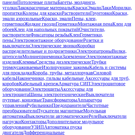
панели
Потолочные плиты
Багеты, молдинги,
уголки
Лакокрасочные материалы
Краски
Эмали
Лаки
Морилки,
пропитки
Колеры для краски
Растворители
Грунтовки
Краски,
эмали аэрозольные
Краски, эмали
Пены, клеи,
герметики
Жидкие гвозди
Герметики
Монтажная пена
Клеи для
обоев
Клеи для напольных покрытий
Очистители,
растворители
Фиксаторы резьбы
Клеи
Герметики,
пены
Электромонтажное оборудование
Розетки и
выключатели
Электрические звонки
Коробки
распределительные и подрозетники
Электропатроны
Вилки,
штепсели
Молниеприемники
Заземление
Электромонтажные
изделия
Клеммы
Средства диэлектрические
Трубки
термоусаживаемые
Изолирующие зажимы
Кабель и системы
для прокладки
Короба, трубы, металлорукав
Силовой
кабель
Наконечники, гильзы кабельные
Аксессуары для труб,
коробов
Кабельный крепеж
Арматура СИП
Электрощитовое
оборудование
Электрощиты
Аксессуары для
электрощита
Шины электротехнические
Выключатели
путевые, концевые
Трансформаторы
Аппаратура
управления
Рубильники
Предохранители
Частотные
преобразователи
Пускатели магнитные
Модульная
автоматика
Выключатели автоматические
Реле
Выключатели
нагрузки
Контакторы
Дополнительное модульное
оборудование
УЗИП
Автоматика пуска
двигателя
Дифференциальные