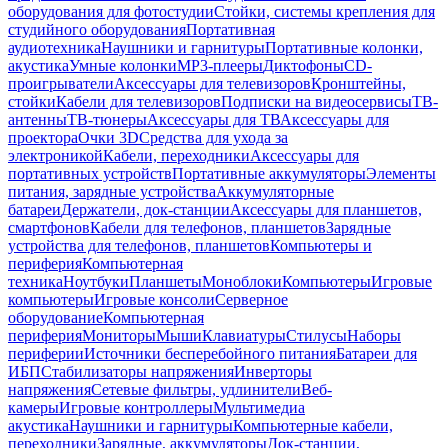
оборудования для фотостудии
Стойки, системы крепления для
студийного оборудования
Портативная
аудиотехника
Наушники и гарнитуры
Портативные колонки,
акустика
Умные колонки
MP3-плееры
Диктофоны
CD-
проигрыватели
Аксессуары для телевизоров
Кронштейны,
стойки
Кабели для телевизоров
Подписки на видеосервисы
ТВ-
антенны
ТВ-тюнеры
Аксессуары для ТВ
Аксессуары для
проектора
Очки 3D
Средства для ухода за
электроникой
Кабели, переходники
Аксессуары для
портативных устройств
Портативные аккумуляторы
Элементы
питания, зарядные устройства
Аккумуляторные
батареи
Держатели, док-станции
Аксессуары для планшетов,
смартфонов
Кабели для телефонов, планшетов
Зарядные
устройства для телефонов, планшетов
Компьютеры и
периферия
Компьютерная
техника
Ноутбуки
Планшеты
Моноблоки
Компьютеры
Игровые
компьютеры
Игровые консоли
Серверное
оборудование
Компьютерная
периферия
Мониторы
Мыши
Клавиатуры
Стилусы
Наборы
периферии
Источники бесперебойного питания
Батареи для
ИБП
Стабилизаторы напряжения
Инверторы
напряжения
Сетевые фильтры, удлинители
Веб-
камеры
Игровые контроллеры
Мультимедиа
акустика
Наушники и гарнитуры
Компьютерные кабели,
переходники
Зарядные, аккумуляторы
Док-станции,