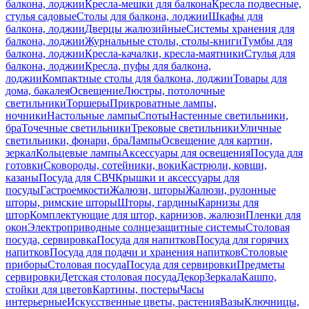
балкона, лоджии
Кресла-мешки для балкона
Кресла подвесные,
стулья садовые
Столы для балкона, лоджии
Шкафы для
балкона, лоджии
Дверцы жалюзийные
Системы хранения для
балкона, лоджии
Журнальные столы, столы-книги
Тумбы для
балкона, лоджии
Кресла-качалки, кресла-маятники
Стулья для
балкона, лоджии
Кресла, пуфы для балкона,
лоджии
Компактные столы для балкона, лоджии
Товары для
дома, бакалея
Освещение
Люстры, потолочные
светильники
Торшеры
Прикроватные лампы,
ночники
Настольные лампы
Споты
Настенные светильники,
бра
Точечные светильники
Трековые светильники
Уличные
светильники, фонари, бра
Лампы
Освещение для картин,
зеркал
Кольцевые лампы
Аксессуары для освещения
Посуда для
готовки
Сковороды, сотейники, воки
Кастрюли, ковши,
казаны
Посуда для СВЧ
Крышки и аксессуары для
посуды
Гастроемкости
Жалюзи, шторы
Жалюзи, рулонные
шторы, римские шторы
Шторы, гардины
Карнизы для
штор
Комплектующие для штор, карнизов, жалюзи
Пленки для
окон
Электроприводные солнцезащитные системы
Столовая
посуда, сервировка
Посуда для напитков
Посуда для горячих
напитков
Посуда для подачи и хранения напитков
Столовые
приборы
Столовая посуда
Посуда для сервировки
Предметы
сервировки
Детская столовая посуда
Декор
Зеркала
Кашпо,
стойки для цветов
Картины, постеры
Часы
интерьерные
Искусственные цветы, растения
Вазы
Ключницы,