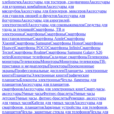
хлебопечек
Аксессуары для тостеров, сэндвичниц
Аксессуары
для кухонных комбайнов
Аксессуары для
мясорубок
Аксессуары для блендеров, миксеров
Аксессуары
для сушилок овощей и фруктов
Аксессуары для
йогуртниц
Аксессуары для аэрогрилей,
электрогрилей
Аксессуары для соковыжималок
Средства для
ухода за техникой
Смартфоны, ТВ и
электроника
Смартфоны
Смартфоны
Смартфоны
восстановленные
Смартфоны Apple
Смартфоны
Xiaomi
Смартфоны Samsung
Смартфоны Honor
Смартфоны
Huawei
Смартфоны POCO
Смартфоны Infinix
Смартфоны
Tecno
Смартфоны Realme
Смартфоны Samsung Galaxy S26
series
Кнопочные телефоны
Складные смартфоны
Телевизоры,
мониторы
Телевизоры
Мониторы
Мониторы-телевизоры
ТВ-
приставки и медиаплееры
Проекторы
Проекционные
экраны
Профессиональные дисплеи
Планшеты, электронные
книги
Планшеты
Электронные книги
Графические
планшеты
Блокноты электронные
Чехлы, бамперы для
планшетов
Аксессуары для планшетов,
смартфонов
Аксессуары для электронных книг
Смарт-часы,
аксессуары
Умные часы
Фитнес-браслеты
Умные часы
детские
Умные часы, фитнес-браслеты
Ремешки, аксессуары
для умных часов
Кабели для умных часов
Аксессуары для
смартфонов, планшетов
Зарядные устройства для телефонов,
планшетов
Чехлы, защитные стекла для телефонов
Чехлы для