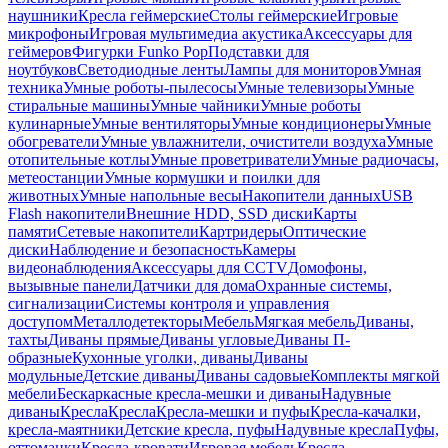
наушники
Кресла геймерские
Столы геймерские
Игровые
микрофоны
Игровая мультимедиа акустика
Аксессуары для
геймеров
Фигурки Funko Pop
Подставки для
ноутбуков
Светодиодные ленты
Лампы для мониторов
Умная
техника
Умные роботы-пылесосы
Умные телевизоры
Умные
стиральные машины
Умные чайники
Умные роботы
кулинарные
Умные вентиляторы
Умные кондиционеры
Умные
обогреватели
Умные увлажнители, очистители воздуха
Умные
отопительные котлы
Умные проветриватели
Умные радиочасы,
метеостанции
Умные кормушки и поилки для
животных
Умные напольные весы
Накопители данных
USB
Flash накопители
Внешние HDD, SSD диски
Карты
памяти
Сетевые накопители
Картридеры
Оптические
диски
Наблюдение и безопасность
Камеры
видеонаблюдения
Аксессуары для CCTV
Домофоны,
вызывные панели
Датчики для дома
Охранные системы,
сигнализации
Системы контроля и управления
доступом
Металлодетекторы
Мебель
Мягкая мебель
Диваны,
тахты
Диваны прямые
Диваны угловые
Диваны П-
образные
Кухонные уголки, диваны
Диваны
модульные
Детские диваны
Диваны садовые
Комплекты мягкой
мебели
Бескаркасные кресла-мешки и диваны
Надувные
диваны
Кресла
Кресла
Кресла-мешки и пуфы
Кресла-качалки,
кресла-маятники
Детские кресла, пуфы
Надувные кресла
Пуфы,
оттоманки
Кресла-кровати
Игровая мебель
Кресла