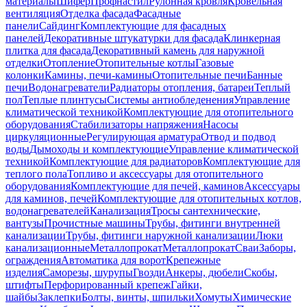
материалы
Шифер
Профнастил
Рулонная кровля
Кровельная
вентиляция
Отделка фасада
Фасадные
панели
Сайдинг
Комплектующие для фасадных
панелей
Декоративные штукатурки для фасада
Клинкерная
плитка для фасада
Декоративный камень для наружной
отделки
Отопление
Отопительные котлы
Газовые
колонки
Камины, печи-камины
Отопительные печи
Банные
печи
Водонагреватели
Радиаторы отопления, батареи
Теплый
пол
Теплые плинтусы
Системы антиобледенения
Управление
климатической техникой
Комплектующие для отопительного
оборудования
Стабилизаторы напряжения
Насосы
циркуляционные
Регулирующая арматура
Отвод и подвод
воды
Дымоходы и комплектующие
Управление климатической
техникой
Комплектующие для радиаторов
Комплектующие для
теплого пола
Топливо и аксессуары для отопительного
оборудования
Комплектующие для печей, каминов
Аксессуары
для каминов, печей
Комплектующие для отопительных котлов,
водонагревателей
Канализация
Тросы сантехнические,
вантузы
Прочистные машины
Трубы, фитинги внутренней
канализации
Трубы, фитинги наружной канализации
Люки
канализационные
Металлопрокат
Металлопрокат
Сваи
Заборы,
ограждения
Автоматика для ворот
Крепежные
изделия
Саморезы, шурупы
Гвозди
Анкеры, дюбели
Скобы,
штифты
Перфорированный крепеж
Гайки,
шайбы
Заклепки
Болты, винты, шпильки
Хомуты
Химические