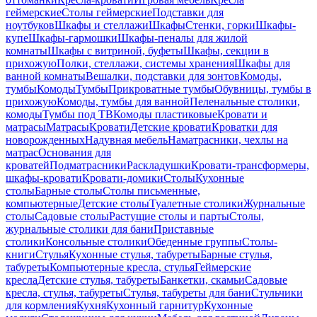
геймерские
Столы геймерские
Подставки для
ноутбуков
Шкафы и стеллажи
Шкафы
Стенки, горки
Шкафы-
купе
Шкафы-гармошки
Шкафы-пеналы для жилой
комнаты
Шкафы с витриной, буфеты
Шкафы, секции в
прихожую
Полки, стеллажи, системы хранения
Шкафы для
ванной комнаты
Вешалки, подставки для зонтов
Комоды,
тумбы
Комоды
Тумбы
Прикроватные тумбы
Обувницы, тумбы в
прихожую
Комоды, тумбы для ванной
Пеленальные столики,
комоды
Тумбы под ТВ
Комоды пластиковые
Кровати и
матрасы
Матрасы
Кровати
Детские кровати
Кроватки для
новорожденных
Надувная мебель
Наматрасники, чехлы на
матрас
Основания для
кроватей
Подматрасники
Раскладушки
Кровати-трансформеры,
шкафы-кровати
Кровати-домики
Столы
Кухонные
столы
Барные столы
Столы письменные,
компьютерные
Детские столы
Туалетные столики
Журнальные
столы
Садовые столы
Растущие столы и парты
Столы,
журнальные столики для бани
Приставные
столики
Консольные столики
Обеденные группы
Столы-
книги
Стулья
Кухонные стулья, табуреты
Барные стулья,
табуреты
Компьютерные кресла, стулья
Геймерские
кресла
Детские стулья, табуреты
Банкетки, скамьи
Садовые
кресла, стулья, табуреты
Стулья, табуреты для бани
Стульчики
для кормления
Кухня
Кухонный гарнитур
Кухонные