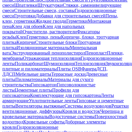
смеси
Шпатлевки
Штукатурки
Стяжки, самонивелирующие
смеси
Строительные смеси, составы
Гидроизоляционные
смеси
Грунтовки
Добавки для строительных смесей
Пены,
клеи, герметики
Жидкие гвозди
Герметики
Монтажная
пена
Клеи для обоев
Клеи для напольных
покрытий
Очистители, растворители
Фиксаторы
резьбы
Клеи
Герметики, пены
Кирпичи, блоки, тротуарная
плитка
Кирпичи
Строительные блоки
Тротуарная
плитка
Изоляционные материалы
Минеральная
вата
Экструдированный пенополистирол
Пенопласт
Пленки,
мембраны
Отражающая теплоизоляция
Гидроизоляционные
ленты
Поликарбонат
Шумоизоляция
Теплоизоляция
Звукоизоляц
плитные и пиломатериалы
Плиты OSB
Фанера
ДСП,
ЛДСП
Мебельные щиты
Террасные доски
Древесные
плиты
Пиломатериалы
Материалы для сухого
строительства
Гипсокартон
Гипсоволокнистые
листы
Цементные плиты
Профили для
гипсокартона
Комплектующие для гипсокартона
Ленты
армирующие
Уплотнительные ленты
Гипсовые и цементные
плиты
Вентиляторы вытяжные
Системы воздуховодов
Решетки
вентиляционные, диффузоры
Кровля и водосток
Черепица и
кровельные материалы
Водосточные системы
Поверхностный
водоотвод
Кровельные софиты
Доборные элементы
кровли
Гидроизоляционные