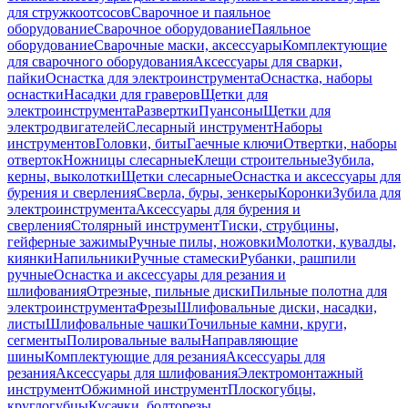
для стружкоотсосов
Сварочное и паяльное
оборудование
Сварочное оборудование
Паяльное
оборудование
Сварочные маски, аксессуары
Комплектующие
для сварочного оборудования
Аксессуары для сварки,
пайки
Оснастка для электроинструмента
Оснастка, наборы
оснастки
Насадки для граверов
Щетки для
электроинструмента
Развертки
Пуансоны
Щетки для
электродвигателей
Слесарный инструмент
Наборы
инструментов
Головки, биты
Гаечные ключи
Отвертки, наборы
отверток
Ножницы слесарные
Клещи строительные
Зубила,
керны, выколотки
Щетки слесарные
Оснастка и аксессуары для
бурения и сверления
Сверла, буры, зенкеры
Коронки
Зубила для
электроинструмента
Аксессуары для бурения и
сверления
Столярный инструмент
Тиски, струбцины,
гейферные зажимы
Ручные пилы, ножовки
Молотки, кувалды,
киянки
Напильники
Ручные стамески
Рубанки, рашпили
ручные
Оснастка и аксессуары для резания и
шлифования
Отрезные, пильные диски
Пильные полотна для
электроинструмента
Фрезы
Шлифовальные диски, насадки,
листы
Шлифовальные чашки
Точильные камни, круги,
сегменты
Полировальные валы
Направляющие
шины
Комплектующие для резания
Аксессуары для
резания
Аксессуары для шлифования
Электромонтажный
инструмент
Обжимной инструмент
Плоскогубцы,
круглогубцы
Кусачки, болторезы,