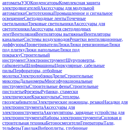
автоматы
УЗО
Конденсаторы
Комплексная защита
электродвигателей
Аксессуары для модульной
автоматики
Светотехника
Промышленное и сигнальное
освещение
Светодиодные ленты
Точечные
светильники
Трековые светильники
Аксессуары для
светотехники
Аксессуары для светодиодных
лент
Вентиляция
Вентиляторы вытяжные
Вентиляторы
канальные
Системы воздуховодов
Решетки вентиляционные,
диффузоры
Проветриватели
Люки
Люки ревизионные
Люки
под плитку
Люки напольные
Люки под
покраску
Строительный
инструмент
Электроинструмент
Шуруповерты,
гайковерты
Шлифмашины
Циркулярные, сабельные
пилы
Перфораторы, отбойные
молотки
Электролобзики
Дрели
Строительные
миксеры
Дальномеры
Многофункциональные
инструменты
Строительные фены
Строительные
пистолеты
Фрезеры
Рубанки, стамески
электрические
Краскопульты
Степлеры,
гвоздезабиватели
Электрические ножницы, резаки
Насадки для
электроинструмента
Аксессуары для
электроинструмента
Аккумуляторы, зарядные устройства для
электроинструмента
Наборы электроинструмента
Силовая и
строительная техника
Бетоносмесители
Генераторы
Тали,
тельферы
Такелаж
Виброплиты, глубинные