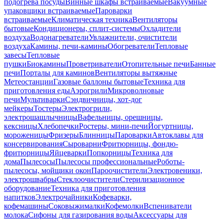
подогрева посуды
Винные шкафы встраиваемые
Вакуумные
упаковщики встраиваемые
Пароварки
встраиваемые
Климатическая техника
Вентиляторы
бытовые
Кондиционеры, сплит-системы
Охладители
воздуха
Водонагреватели
Увлажнители, очистители
воздуха
Камины, печи-камины
Обогреватели
Тепловые
завесы
Тепловые
пушки
Биокамины
Проветриватели
Отопительные печи
Банные
печи
Порталы для каминов
Вентиляторы вытяжные
Метеостанции
Газовые баллоны бытовые
Техника для
приготовления еды
Аэрогрили
Микроволновые
печи
Мультиварки
Сэндвичницы, хот-дог
мейкеры
Тостеры
Электрогрили,
электрошашлычницы
Вафельницы, орешницы,
кексницы
Хлебопечки
Ростеры, мини-печи
Йогуртницы,
мороженицы
Фризеры
Блинницы
Пароварки
Автоклавы для
консервирования
Сыроварни
Фритюрницы, фондю-
фритюрницы
Яйцеварки
Попкорницы
Техника для
дома
Пылесосы
Пылесосы профессиональные
Роботы-
пылесосы, мойщики окон
Пароочистители
Электровеники,
электрошвабры
Стеклоочистители
Стерилизационное
оборудование
Техника для приготовления
напитков
Электрочайники
Кофеварки,
кофемашины
Соковыжималки
Кофемолки
Вспениватели
молока
Сифоны для газирования воды
Аксессуары для