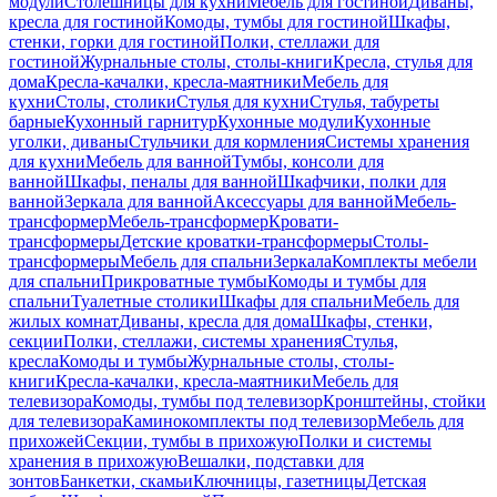
модули
Столешницы для кухни
Мебель для гостиной
Диваны,
кресла для гостиной
Комоды, тумбы для гостиной
Шкафы,
стенки, горки для гостиной
Полки, стеллажи для
гостиной
Журнальные столы, столы-книги
Кресла, стулья для
дома
Кресла-качалки, кресла-маятники
Мебель для
кухни
Столы, столики
Стулья для кухни
Стулья, табуреты
барные
Кухонный гарнитур
Кухонные модули
Кухонные
уголки, диваны
Стульчики для кормления
Системы хранения
для кухни
Мебель для ванной
Тумбы, консоли для
ванной
Шкафы, пеналы для ванной
Шкафчики, полки для
ванной
Зеркала для ванной
Аксессуары для ванной
Мебель-
трансформер
Мебель-трансформер
Кровати-
трансформеры
Детские кроватки-трансформеры
Столы-
трансформеры
Мебель для спальни
Зеркала
Комплекты мебели
для спальни
Прикроватные тумбы
Комоды и тумбы для
спальни
Туалетные столики
Шкафы для спальни
Мебель для
жилых комнат
Диваны, кресла для дома
Шкафы, стенки,
секции
Полки, стеллажи, системы хранения
Стулья,
кресла
Комоды и тумбы
Журнальные столы, столы-
книги
Кресла-качалки, кресла-маятники
Мебель для
телевизора
Комоды, тумбы под телевизор
Кронштейны, стойки
для телевизора
Каминокомплекты под телевизор
Мебель для
прихожей
Секции, тумбы в прихожую
Полки и системы
хранения в прихожую
Вешалки, подставки для
зонтов
Банкетки, скамьи
Ключницы, газетницы
Детская