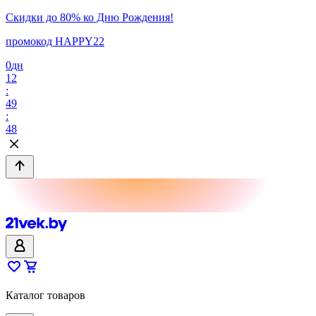
Скидки до 80% ко Дню Рождения!
промокод HAPPY22
0
дн
12
:
49
:
48
Каталог товаров