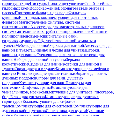
гарнитуры
Биде
Писсуары
Полотенцесушители
Спа-бассейны с
гидромассажем
Водоснабжение
Водонагреватели
Бытовые
насосы
Проточные фильтры для воды
Фильтры-
кувшины
Картриджи, комплектующие для проточных
фильтров
Магистральные фильтры, системы
сантехнические
Аксессуары для магистральных фильтров,
систем сантехнических
Трубы полипропиленовые
Фитинги
полипропиленовые
Расширительные баки,
гидроаккумуляторы
Обустройство ванной комнаты и
туалета
Мебель для ванной
Зеркала для ванной
Аксессуары для
ванной и туалета
Сиденья и чехлы для унитаза
Шторки,
карнизы для ванны
Стеклянные, пластиковые шторки для
ванны
Наборы для ванной и туалета
Зеркала
косметические
Сиденья для ванны
Коврики для ванной и
туалета
Экран-дверки в туалет
Комплектующие для мебели в
ванную
Комплектующие для сантехники
Экраны для ванн,
душевых поддонов
Опоры для ванн, душевых
поддонов
Комплектующие для ванн
Плинтусы для
сантехники
Сифоны, трапы
Комплектующие для
умывальников, моек
Комплектующие для унитазов, писсуаров,
биде
Бачки для унитазов
Комплектующие для душевых
гарнитуров
Комплектующие для сифонов,
трапов
Комплектующие для смесителей
Комплектующие для
душевых кабин, уголков
Сантехника для кухни
Кухонные
мойки
Кухонные мойки со смесителями
Смесители для