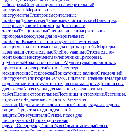
кабелерезы
Специнструменты
Измерительный
инструмент
Мерительные
инструменты
Электроизмерительные
приборы
Дальномеры
Дальномеры оптические
Нивелиры,
лазерные уровни
Пирометры
Детекторы и
тестеры
Толщиномеры
Специальные измерительные
приборы
Аксессуары для измерительных
приборов
Разметочный инструмент
Разметочные
инструменты
Инструменты для нарезки резьбы
Маркеры,
карандаши строительные
Клейма ударные
Строительно-
монтажный инструмент
Заклепочники
Труборезы,
трубогибы
Ножи строительные
Мультитулы
Пробойники,
просекатели отверстий
Ломы
Степлеры
механические
Стеклорезы
Прикаточные валики
Отделочный
инструмент
Плиткорезы
Кельмы, шпатели, гладилки
Малярный,
отделочный инструмент
Скотч, ленты малярные
Диспенсеры
для скотча
Аксессуары для малярных, отделочных
работ
Пленки строительные
Лестницы и стремянки
Лестницы,
стремянки
Чердачные лестницы
Элементы
лестниц
Подъемники строительные
Спецодежда и средства
защиты
Средства индивидуальной
защиты
Огнетушители
Сумки, пояса для
инструментов
Производственная
одежда
Спецодежда
Спецобувь
Организация рабочего
пространства
Фонари, прожекторы
Кейсы, ящики для