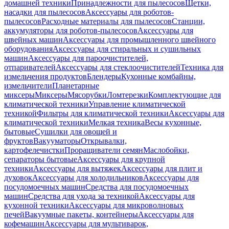
домашней техники
Принадлежности для пылесосов
Щетки,
насадки для пылесосов
Аксессуары для роботов-
пылесосов
Расходные материалы для пылесосов
Станции,
аккумуляторы для роботов-пылесосов
Аксессуары для
швейных машин
Аксессуары для промышленного швейного
оборудования
Аксессуары для стиральных и сушильных
машин
Аксессуары для пароочистителей,
отпаривателей
Аксессуары для стеклоочистителей
Техника для
измельчения продуктов
Блендеры
Кухонные комбайны,
измельчители
Планетарные
миксеры
Миксеры
Мясорубки
Ломтерезки
Комплектующие для
климатической техники
Управление климатической
техникой
Фильтры для климатической техники
Аксессуары для
климатической техники
Мелкая техника
Весы кухонные,
бытовые
Сушилки для овощей и
фруктов
Вакууматоры
Открывалки,
картофелечистки
Проращиватели семян
Маслобойки,
сепараторы бытовые
Аксессуары для крупной
техники
Аксессуары для вытяжек
Аксессуары для плит и
духовок
Аксессуары для холодильников
Аксессуары для
посудомоечных машин
Средства для посудомоечных
машин
Средства для ухода за техникой
Аксессуары для
кухонной техники
Аксессуары для микроволновых
печей
Вакуумные пакеты, контейнеры
Аксессуары для
кофемашин
Аксессуары для мультиварок,