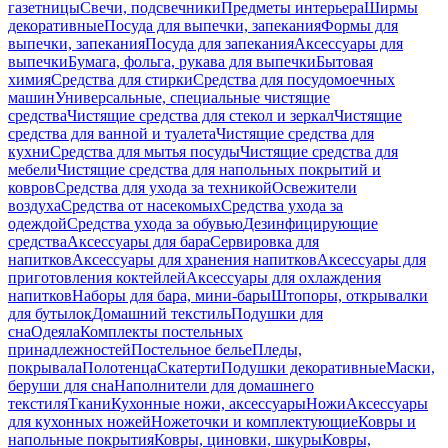
газетницы
Свечи, подсвечники
Предметы интерьера
Ширмы
декоративные
Посуда для выпечки, запекания
Формы для
выпечки, запекания
Посуда для запекания
Аксессуары для
выпечки
Бумага, фольга, рукава для выпечки
Бытовая
химия
Средства для стирки
Средства для посудомоечных
машин
Универсальные, специальные чистящие
средства
Чистящие средства для стекол и зеркал
Чистящие
средства для ванной и туалета
Чистящие средства для
кухни
Средства для мытья посуды
Чистящие средства для
мебели
Чистящие средства для напольных покрытий и
ковров
Средства для ухода за техникой
Освежители
воздуха
Средства от насекомых
Средства ухода за
одеждой
Средства ухода за обувью
Дезинфицирующие
средства
Аксессуары для бара
Сервировка для
напитков
Аксессуары для хранения напитков
Аксессуары для
приготовления коктейлей
Аксессуары для охлаждения
напитков
Наборы для бара, мини-бары
Штопоры, открывалки
для бутылок
Домашний текстиль
Подушки для
сна
Одеяла
Комплекты постельных
принадлежностей
Постельное белье
Пледы,
покрывала
Полотенца
Скатерти
Подушки декоративные
Маски,
беруши для сна
Наполнители для домашнего
текстиля
Ткани
Кухонные ножи, аксессуары
Ножи
Аксессуары
для кухонных ножей
Ножеточки и комплектующие
Ковры и
напольные покрытия
Ковры, циновки, шкуры
Ковры,