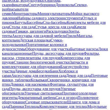
пылесосы, воздуходувки
Аэраторы,
скарификаторы
Снегоуборщики
Дровоколы
Сеялки,
разбрасыватели
семян
Минитракторы
Миникультиваторы
Мойки высокого
давления
Наборы садового электроинструмента
Отдых и
пикник
Батуты
Бассейны
Спа-бассейны
Комплекты мебели для
сада
Столы для сада
Стулья, кресла для сада
Качели
садовые
Гамаки, шезлонги
Раскладушки
Зонты,
тенты
Аксессуары для садовой мебели
Грили
Мангалы,
коптильни
Детская площадка
Сумки-
холодильники
Портативные колонки и
аудиосистемы
Оборудование для участка
Бытовые насосы
Люки
канализационные
Пруды, аксессуары для прудов
Фильтры,
насосы, стерилизаторы для прудов
Компрессоры для
прудов
Станции биологической очистки
Запчасти и
комплектующие для оборудования
Благоустройство
участка
Дачные дома
Беседки
Бани
Хозблоки и
сараи
Аксессуары для озеленения сада
Декор для сада
Почтовые
ящики, таблички
Козырьки
Скворечники, кормушки для
птиц
Домики для насекомых
Фонтаны, скульптуры для
сада
Пруды, аксессуары для прудов
Уличные
обогреватели
Уличные светильники
Противогололедные
реагенты
Декоративный щебень
Сад и огород
Поливочное
оборудование
Садовые опрыскиватели
Шланги для дома и
сада
Парники
Теплицы
Комплектующие для теплиц
Модульные