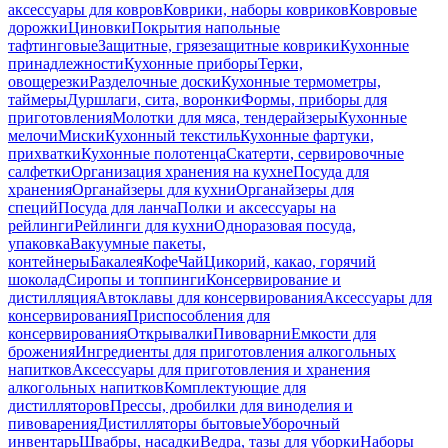
аксессуары для ковров
Коврики, наборы ковриков
Ковровые
дорожки
Циновки
Покрытия напольные
тафтинговые
Защитные, грязезащитные коврики
Кухонные
принадлежности
Кухонные приборы
Терки,
овощерезки
Разделочные доски
Кухонные термометры,
таймеры
Дуршлаги, сита, воронки
Формы, приборы для
приготовления
Молотки для мяса, тендерайзеры
Кухонные
мелочи
Миски
Кухонный текстиль
Кухонные фартуки,
прихватки
Кухонные полотенца
Скатерти, сервировочные
салфетки
Организация хранения на кухне
Посуда для
хранения
Органайзеры для кухни
Органайзеры для
специй
Посуда для ланча
Полки и аксессуары на
рейлинги
Рейлинги для кухни
Одноразовая посуда,
упаковка
Вакуумные пакеты,
контейнеры
Бакалея
Кофе
Чай
Цикорий, какао, горячий
шоколад
Сиропы и топпинги
Консервирование и
дистилляция
Автоклавы для консервирования
Аксессуары для
консервирования
Приспособления для
консервирования
Открывалки
Пивоварни
Емкости для
брожения
Ингредиенты для приготовления алкогольных
напитков
Аксессуары для приготовления и хранения
алкогольных напитков
Комплектующие для
дистилляторов
Прессы, дробилки для виноделия и
пивоварения
Дистилляторы бытовые
Уборочный
инвентарь
Швабры, насадки
Ведра, тазы для уборки
Наборы