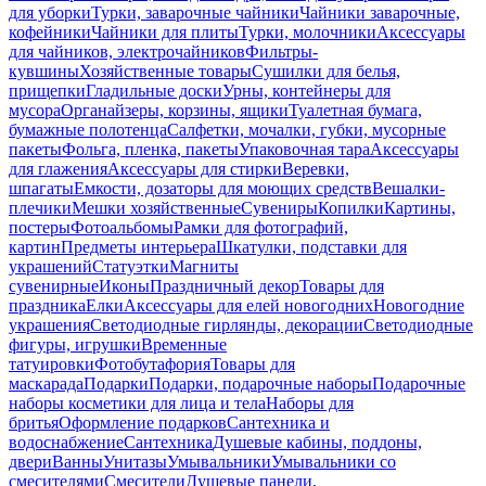
для уборки
Турки, заварочные чайники
Чайники заварочные,
кофейники
Чайники для плиты
Турки, молочники
Аксессуары
для чайников, электрочайников
Фильтры-
кувшины
Хозяйственные товары
Сушилки для белья,
прищепки
Гладильные доски
Урны, контейнеры для
мусора
Органайзеры, корзины, ящики
Туалетная бумага,
бумажные полотенца
Салфетки, мочалки, губки, мусорные
пакеты
Фольга, пленка, пакеты
Упаковочная тара
Аксессуары
для глажения
Аксессуары для стирки
Веревки,
шпагаты
Емкости, дозаторы для моющих средств
Вешалки-
плечики
Мешки хозяйственные
Сувениры
Копилки
Картины,
постеры
Фотоальбомы
Рамки для фотографий,
картин
Предметы интерьера
Шкатулки, подставки для
украшений
Статуэтки
Магниты
сувенирные
Иконы
Праздничный декор
Товары для
праздника
Елки
Аксессуары для елей новогодних
Новогодние
украшения
Светодиодные гирлянды, декорации
Светодиодные
фигуры, игрушки
Временные
татуировки
Фотобутафория
Товары для
маскарада
Подарки
Подарки, подарочные наборы
Подарочные
наборы косметики для лица и тела
Наборы для
бритья
Оформление подарков
Сантехника и
водоснабжение
Сантехника
Душевые кабины, поддоны,
двери
Ванны
Унитазы
Умывальники
Умывальники со
смесителями
Смесители
Душевые панели,