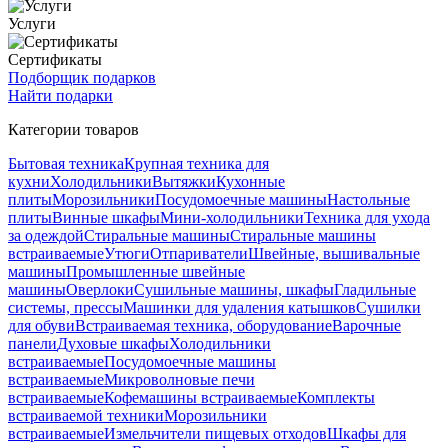
Услуги
Сертификаты
Подборщик подарков
Найти подарки
Категории товаров
Бытовая техника
Крупная техника для
кухни
Холодильники
Вытяжки
Кухонные
плиты
Морозильники
Посудомоечные машины
Настольные
плиты
Винные шкафы
Мини-холодильники
Техника для ухода
за одеждой
Стиральные машины
Стиральные машины
встраиваемые
Утюги
Отпариватели
Швейные, вышивальные
машины
Промышленные швейные
машины
Оверлоки
Сушильные машины, шкафы
Гладильные
системы, прессы
Машинки для удаления катышков
Сушилки
для обуви
Встраиваемая техника, оборудование
Варочные
панели
Духовые шкафы
Холодильники
встраиваемые
Посудомоечные машины
встраиваемые
Микроволновые печи
встраиваемые
Кофемашины встраиваемые
Комплекты
встраиваемой техники
Морозильники
встраиваемые
Измельчители пищевых отходов
Шкафы для