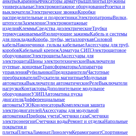
анкеры
Карабины
Фиксаторы арматуры
Шплинты
Пружины
универсальные
Электромонтажное оборудование
Розетки и
выключатели
Электрические звонки
Коробки
распределительные и подрозетники
Электропатроны
Вилки,
штепсели
Заземление
Электромонтажные
изделия
Клеммы
Средства диэлектрические
Трубки
термоусаживаемые
Изолирующие зажимы
Кабель и системы
для прокладки
Короба, трубы, металлорукав
Силовой
кабель
Наконечники, гильзы кабельные
Аксессуары для труб,
коробов
Кабельный крепеж
Арматура СИП
Электрощитовое
оборудование
Электрощиты
Аксессуары для
электрощита
Шины электротехнические
Выключатели
путевые, концевые
Трансформаторы
Аппаратура
управления
Рубильники
Предохранители
Частотные
преобразователи
Пускатели магнитные
Модульная
автоматика
Выключатели автоматические
Реле
Выключатели
нагрузки
Контакторы
Дополнительное модульное
оборудование
УЗИП
Автоматика пуска
двигателя
Дифференциальные
автоматы
УЗО
Конденсаторы
Комплексная защита
электродвигателей
Аксессуары для модульной
автоматики
Приборы учета
Счетчики газа
Счетчики
электроэнергии
Счетчики воды
Ремонт и отделка
Напольные
покрытия и
плитка
Плитка
Ламинат
Линолеум
Керамогранит
Спортивные