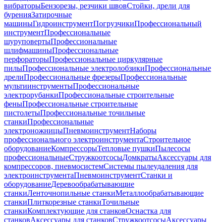
вибраторы
Бензорезы, резчики швов
Стойки, дрели для
бурения
Затирочные
машины
Гидроинструмент
Погрузчики
Профессиональный
инструмент
Профессиональные
шуруповерты
Профессиональные
шлифмашины
Профессиональные
перфораторы
Профессиональные циркулярные
пилы
Профессиональные электролобзики
Профессиональные
дрели
Профессиональные фрезеры
Профессиональные
мультиинструменты
Профессиональные
электрорубанки
Профессиональные строительные
фены
Профессиональные строительные
пистолеты
Профессиональные точильные
станки
Профессиональные
электроножницы
Пневмоинструмент
Наборы
профессионального электроинструмента
Строительное
оборудование
Компрессоры
Тепловые пушки
Пылесосы
профессиональные
Стружкоотсосы
Домкраты
Аксессуары для
компрессоров, пневмосистем
Системы пылеудаления для
электроинструмента
Пневмоинструмент
Станки и
оборудование
Деревообрабатывающие
станки
Ленточнопильные станки
Металлообрабатывающие
станки
Плиткорезные станки
Точильные
станки
Комплектующие для станков
Оснастка для
станков
Аксессуары для станков
Стружкоотсосы
Аксессуары