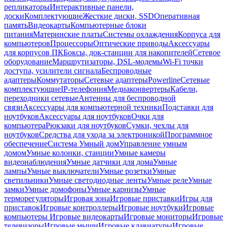
репликаторы
Интерактивные панели,
доски
Комплектующие
Жесткие диски, SSD
Оперативная
память
Видеокарты
Компьютерные блоки
питания
Материнские платы
Системы охлаждения
Корпуса для
компьютеров
Процессоры
Оптические приводы
Аксессуары
для корпусов ПК
Боксы, док-станции для накопителей
Сетевое
оборудование
Маршрутизаторы, DSL-модемы
Wi-Fi точки
доступа, усилители сигнала
Беспроводные
адаптеры
Коммутаторы
Сетевые адаптеры
Powerline
Сетевые
комплектующие
IP-телефония
Медиаконвертеры
Кабели,
переходники сетевые
Антенны для беспроводной
связи
Аксессуары для компьютерной техники
Подставки для
ноутбуков
Аксессуары для ноутбуков
Очки для
компьютера
Рюкзаки для ноутбуков
Сумки, чехлы для
ноутбуков
Средства для ухода за электроникой
Программное
обеспечение
Система Умный дом
Управление умным
домом
Умные колонки, станции
Умные камеры
видеонаблюдения
Умные датчики для дома
Умные
лампы
Умные выключатели
Умные розетки
Умные
светильники
Умные светодиодные ленты
Умные реле
Умные
замки
Умные домофоны
Умные карнизы
Умные
терморегуляторы
Игровая зона
Игровые приставки
Игры для
приставок
Игровые контроллеры
Игровые ноутбуки
Игровые
компьютеры
Игровые видеокарты
Игровые мониторы
Игровые
телевизоры
Игровые мыши
Игровые клавиатуры
Игровые