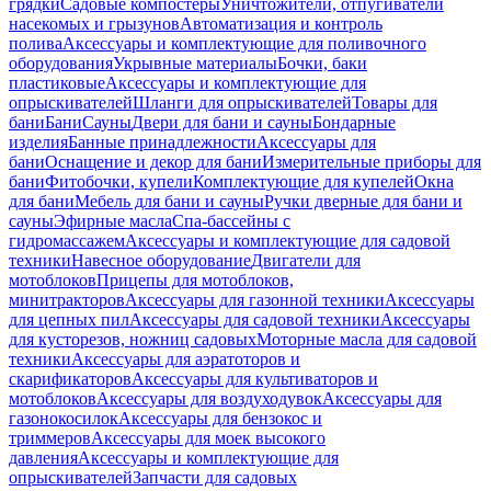
грядки
Садовые компостеры
Уничтожители, отпугиватели
насекомых и грызунов
Автоматизация и контроль
полива
Аксессуары и комплектующие для поливочного
оборудования
Укрывные материалы
Бочки, баки
пластиковые
Аксессуары и комплектующие для
опрыскивателей
Шланги для опрыскивателей
Товары для
бани
Бани
Сауны
Двери для бани и сауны
Бондарные
изделия
Банные принадлежности
Аксессуары для
бани
Оснащение и декор для бани
Измерительные приборы для
бани
Фитобочки, купели
Комплектующие для купелей
Окна
для бани
Мебель для бани и сауны
Ручки дверные для бани и
сауны
Эфирные масла
Спа-бассейны с
гидромассажем
Аксессуары и комплектующие для садовой
техники
Навесное оборудование
Двигатели для
мотоблоков
Прицепы для мотоблоков,
минитракторов
Аксессуары для газонной техники
Аксессуары
для цепных пил
Аксессуары для садовой техники
Аксессуары
для кусторезов, ножниц садовых
Моторные масла для садовой
техники
Аксессуары для аэратоторов и
скарификаторов
Аксессуары для культиваторов и
мотоблоков
Аксессуары для воздуходувок
Аксессуары для
газонокосилок
Аксессуары для бензокос и
триммеров
Аксессуары для моек высокого
давления
Аксессуары и комплектующие для
опрыскивателей
Запчасти для садовых