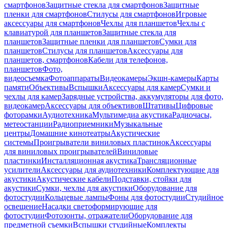
смартфонов
Защитные стекла для смартфонов
Защитные
пленки для смартфонов
Стилусы для смартфонов
Игровые
аксессуары для смартфонов
Чехлы для планшетов
Чехлы с
клавиатурой для планшетов
Защитные стекла для
планшетов
Защитные пленки для планшетов
Сумки для
планшетов
Стилусы для планшетов
Аксессуары для
планшетов, смартфонов
Кабели для телефонов,
планшетов
Фото,
видеосъемка
Фотоаппараты
Видеокамеры
Экшн-камеры
Карты
памяти
Объективы
Вспышки
Аксессуары для камер
Сумки и
чехлы для камер
Зарядные устройства, аккумуляторы для фото,
видеокамер
Аксессуары для объективов
Штативы
Цифровые
фоторамки
Аудиотехника
Мультимедиа акустика
Радиочасы,
метеостанции
Радиоприемники
Музыкальные
центры
Домашние кинотеатры
Акустические
системы
Проигрыватели виниловых пластинок
Аксессуары
для виниловых проигрывателей
Виниловые
пластинки
Инсталляционная акустика
Трансляционные
усилители
Аксессуары для аудиотехники
Комплектующие для
акустики
Акустические кабели
Подставки, стойки для
акустики
Сумки, чехлы для акустики
Оборудование для
фотостудии
Кольцевые лампы
Фоны для фотостудии
Студийное
освещение
Насадки светоформирующие для
фотостудии
Фотозонты, отражатели
Оборудование для
предметной съемки
Вспышки студийные
Комплекты