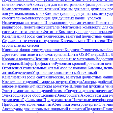
сантехнические
Аксессуары для магистральных фильтров, сист
Комплектующие для сантехники
Экраны для ванн, душевых по
для умывальников, моек
Комплектующие для унитазов, писсуар
смесителей
Комплектующие для душевых кабин, уголков
Инженерная сантехника
Инсталляции для сантехники
Полотенц
радиаторов, полотенцесушителей
Монтажные комплекты для с
систем сантехнических
Фитинги
Комплектующие для инсталля
Канализация
Тросы сантехнические, вантузы
Прочистные маши
Строительные смеси и грунтовки
Клеевые смеси
Шпатлевки
Шту
строительных смесей
Кирпичи, блоки, тротуарная плитка
Кирпичи
Строительные бло
Древесно-плитные и пиломатериалы
Плиты OSB
Фанера
ДСП, 
Кровля и водосток
Черепица и кровельные материалы
Водосточ
материалы
Шифер
Профнастил
Рулонная кровля
Кровельная вен
Отопление
Отопительные котлы
Газовые колонки
Камины, печи
антиобледенения
Управление климатической техникой
Канализация
Тросы сантехнические, вантузы
Прочистные маши
Крепежные изделия
Саморезы, шурупы
Гвозди
Анкеры, дюбели
анкеры
Карабины
Фиксаторы арматуры
Шплинты
Пружины унив
Электромонтажные изделия
Клеммы
Средства диэлектрические
Электрощитовое оборудование
Электрощиты
Аксессуары для э
управления
Рубильники
Предохранители
Частотные преобразов
Приборы учета
Счетчики газа
Счетчики электроэнергии
Счетчи
Аксессуары для напольных покрытий и плитки
Подложка
Плинт