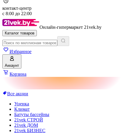
контакт-центр
с
8:00
до
22:00
Онлайн-гипермаркет 21vek.by
Каталог товаров
Избранное
Аккаунт
Корзина
Все акции
Уценка
Климат
Батуты бассейны
21vek СТРОЙ
21vek ДОМ
21vek БИЗНЕС