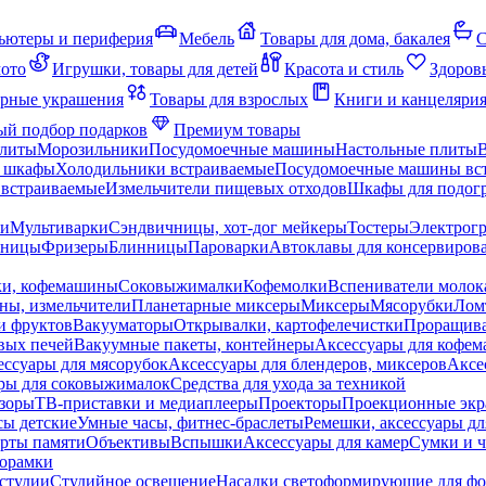
ьютеры и периферия
Мебель
Товары для дома, бакалея
С
мото
Игрушки, товары для детей
Красота и стиль
Здоров
рные украшения
Товары для взрослых
Книги и канцеляри
й подбор подарков
Премиум товары
плиты
Морозильники
Посудомоечные машины
Настольные плиты
 шкафы
Холодильники встраиваемые
Посудомоечные машины вс
встраиваемые
Измельчители пищевых отходов
Шкафы для подогр
чи
Мультиварки
Сэндвичницы, хот-дог мейкеры
Тостеры
Электрог
еницы
Фризеры
Блинницы
Пароварки
Автоклавы для консервиров
ки, кофемашины
Соковыжималки
Кофемолки
Вспениватели молок
ны, измельчители
Планетарные миксеры
Миксеры
Мясорубки
Лом
и фруктов
Вакууматоры
Открывалки, картофелечистки
Проращива
вых печей
Вакуумные пакеты, контейнеры
Аксессуары для кофе
ессуары для мясорубок
Аксессуары для блендеров, миксеров
Аксе
ры для соковыжималок
Средства для ухода за техникой
зоры
ТВ-приставки и медиаплееры
Проекторы
Проекционные эк
сы детские
Умные часы, фитнес-браслеты
Ремешки, аксессуары дл
рты памяти
Объективы
Вспышки
Аксессуары для камер
Сумки и ч
орамки
студии
Студийное освещение
Насадки светоформирующие для фо