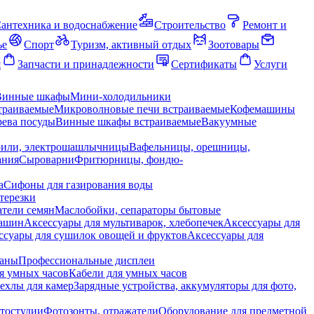
антехника и водоснабжение
Строительство
Ремонт и
ье
Спорт
Туризм, активный отдых
Зоотовары
я
Запчасти и принадлежности
Сертификаты
Услуги
Винные шкафы
Мини-холодильники
траиваемые
Микроволновые печи встраиваемые
Кофемашины
ева посуды
Винные шкафы встраиваемые
Вакуумные
рили, электрошашлычницы
Вафельницы, орешницы,
ания
Сыроварни
Фритюрницы, фондю-
а
Сифоны для газирования воды
терезки
тели семян
Маслобойки, сепараторы бытовые
машин
Аксессуары для мультиварок, хлебопечек
Аксессуары для
ссуары для сушилок овощей и фруктов
Аксессуары для
раны
Профессиональные дисплеи
я умных часов
Кабели для умных часов
ехлы для камер
Зарядные устройства, аккумуляторы для фото,
тостудии
Фотозонты, отражатели
Оборудование для предметной