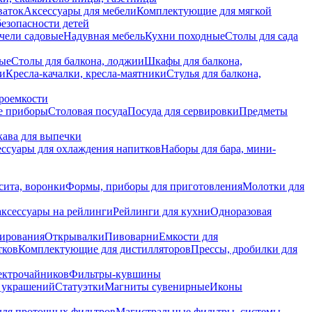
ваток
Аксессуары для мебели
Комплектующие для мягкой
безопасности детей
чели садовые
Надувная мебель
Кухни походные
Столы для сада
вые
Столы для балкона, лоджии
Шкафы для балкона,
ии
Кресла-качалки, кресла-маятники
Стулья для балкона,
роемкости
е приборы
Столовая посуда
Посуда для сервировки
Предметы
укава для выпечки
ссуары для охлаждения напитков
Наборы для бара, мини-
сита, воронки
Формы, приборы для приготовления
Молотки для
аксессуары на рейлинги
Рейлинги для кухни
Одноразовая
вирования
Открывалки
Пивоварни
Емкости для
тков
Комплектующие для дистилляторов
Прессы, дробилки для
лектрочайников
Фильтры-кувшины
я украшений
Статуэтки
Магниты сувенирные
Иконы
ля проточных фильтров
Магистральные фильтры, системы