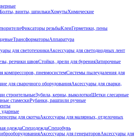
дверные
Болты, винты, шпильки
Хомуты
Химические
творители
Фиксаторы резьбы
Клеи
Герметики, пены
нцевые
Трансформаторы
Аппаратура
уары для светотехники
Аксессуары для светодиодных лент
езы, резчики швов
Стойки, дрели для бурения
Затирочные
ля компрессоров, пневмосистем
Системы пылеудаления для
ие для сварочного оборудования
Аксессуары для сварки,
щи строительные
Зубила, керны, выколотки
Щетки слесарные
чные стамески
Рубанки, рашпили ручные
енты
 ударные
енсеры для скотча
Аксессуары для малярных, отделочных
ная одежда
Спецодежда
Спецобувь
виброоборудования
Аксессуары для генераторов
Аксессуары для