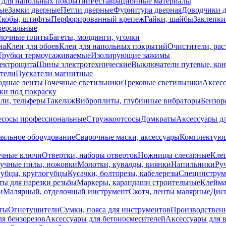
 для напольных покрытий
Реставрационные материалы
ые
Замки дверные
Петли дверные
Фурнитура дверная
Доводчики 
Скобы, штифты
Перфорированный крепеж
Гайки, шайбы
Заклепки
ерсальные
лочные плиты
Багеты, молдинги, уголки
на
Клеи для обоев
Клеи для напольных покрытий
Очистители, рас
Трубки термоусаживаемые
Изолирующие зажимы
лектрощита
Шины электротехнические
Выключатели путевые, ко
атели
Пускатели магнитные
одные ленты
Точечные светильники
Трековые светильники
Аксесс
и под покраску
ли, тельферы
Такелаж
Виброплиты, глубинные вибраторы
Бензор
сосы профессиональные
Стружкоотсосы
Домкраты
Аксессуары д
аяльное оборудование
Сварочные маски, аксессуары
Комплектующ
ечные ключи
Отвертки, наборы отверток
Ножницы слесарные
Кле
учные пилы, ножовки
Молотки, кувалды, киянки
Напильники
Ру
убцы, круглогубцы
Кусачки, болторезы, кабелерезы
Специнструм
ы для нарезки резьбы
Маркеры, карандаши строительные
Клейма
и
Малярный, отделочный инструмент
Скотч, ленты малярные
Дисп
иты
Огнетушители
Сумки, пояса для инструментов
Производствен
я бензорезов
Аксессуары для бетоносмесителей
Аксессуары для 