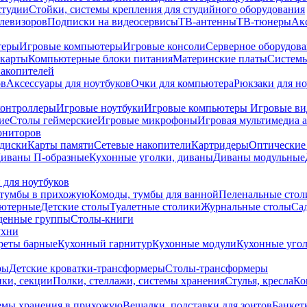
студии
Стойки, системы крепления для студийного оборудования
елевизоров
Подписки на видеосервисы
ТВ-антенны
ТВ-тюнеры
Ак
теры
Игровые компьютеры
Игровые консоли
Серверное оборудов
карты
Компьютерные блоки питания
Материнские платы
Системы
накопителей
ов
Аксессуары для ноутбуков
Очки для компьютера
Рюкзаки для но
контроллеры
Игровые ноутбуки
Игровые компьютеры
Игровые ви
ие
Столы геймерские
Игровые микрофоны
Игровая мультимедиа 
ониторов
диски
Карты памяти
Сетевые накопители
Картридеры
Оптические
иваны П-образные
Кухонные уголки, диваны
Диваны модульные
 для ноутбуков
тумбы в прихожую
Комоды, тумбы для ванной
Пеленальные стол
ьютерные
Детские столы
Туалетные столики
Журнальные столы
Са
денные группы
Столы-книги
ухни
уреты барные
Кухонный гарнитур
Кухонные модули
Кухонные угол
ры
Детские кроватки-трансформеры
Столы-трансформеры
ки, секции
Полки, стеллажи, системы хранения
Стулья, кресла
Ко
емы хранения в прихожую
Вешалки, подставки для зонтов
Банкет