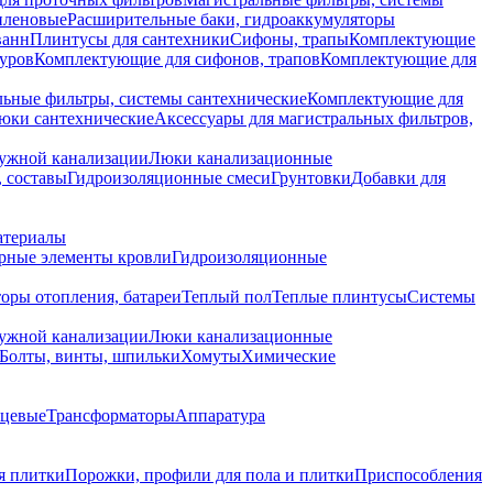
иленовые
Расширительные баки, гидроаккумуляторы
ванн
Плинтусы для сантехники
Сифоны, трапы
Комплектующие
уров
Комплектующие для сифонов, трапов
Комплектующие для
ьные фильтры, системы сантехнические
Комплектующие для
юки сантехнические
Аксессуары для магистральных фильтров,
ружной канализации
Люки канализационные
 составы
Гидроизоляционные смеси
Грунтовки
Добавки для
атериалы
рные элементы кровли
Гидроизоляционные
оры отопления, батареи
Теплый пол
Теплые плинтусы
Системы
ружной канализации
Люки канализационные
Болты, винты, шпильки
Хомуты
Химические
нцевые
Трансформаторы
Аппаратура
я плитки
Порожки, профили для пола и плитки
Приспособления