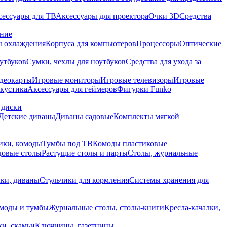
сессуары для ТВ
Аксессуары для проектора
Очки 3D
Средства
ание
 охлаждения
Корпуса для компьютеров
Процессоры
Оптические
утбуков
Сумки, чехлы для ноутбуков
Средства для ухода за
деокарты
Игровые мониторы
Игровые телевизоры
Игровые
акустика
Аксессуары для геймеров
Фигурки Funko
 диски
Детские диваны
Диваны садовые
Комплекты мягкой
ики, комоды
Тумбы под ТВ
Комоды пластиковые
довые столы
Растущие столы и парты
Столы, журнальные
ки, диваны
Стульчики для кормления
Системы хранения для
моды и тумбы
Журнальные столы, столы-книги
Кресла-качалки,
ки, скамьи
Ключницы, газетницы