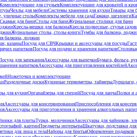
Комплектующие для стульев
Комплектующие для кроватей и кро
итура
Чехлы для мебели
Системы хранения для кухни
Товары для 
, уличные столы
Комплекты мебели для сада
Гамаки, шезлонги
Ка
Скамьи для бани
Столы для бани
Журнальные столики для бани
лоджии
Кресла-мешки для балкона
Кресла подвесные, стулья садо
оджии
Журнальные столы, столы-книги
Тумбы для балкона, лодж
я балкона, лоджии
ши, казаны
Посуда для СВЧ
Крышки и аксессуары для посуды
Гаст
орячих напитков
Посуда для подачи и хранения напитков
Столовы
Посуда для запекания
Аксессуары для выпечки
Бумага, фольга, р
хранения напитков
Аксессуары для приготовления коктейлей
Аксе
ожей
Ножеточки и комплектующие
ки
Разделочные доски
Кухонные термометры, таймеры
Дуршлаги, 
ры для кухни
Органайзеры для специй
Посуда для ланча
Полки и 
ия
Аксессуары для консервирования
Приспособления для консер
ков
Аксессуары для приготовления и хранения алкогольных напи
йники для плиты
Турки, молочники
Аксессуары для чайников, э
отографий, картин
Предметы интерьера
Шкатулки, подставки дл
етики для лица и тела
Наборы для бритья
Оформление подарков
льтры для воды
Фильтры-кувшины
Картриджи, комплектующие д