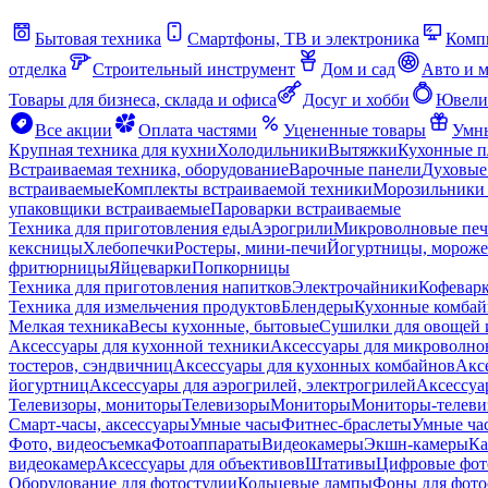
Бытовая техника
Смартфоны, ТВ и электроника
Комп
отделка
Строительный инструмент
Дом и сад
Авто и 
Товары для бизнеса, склада и офиса
Досуг и хобби
Ювели
Все акции
Оплата частями
Уцененные товары
Умны
Крупная техника для кухни
Холодильники
Вытяжки
Кухонные 
Встраиваемая техника, оборудование
Варочные панели
Духовые
встраиваемые
Комплекты встраиваемой техники
Морозильники 
упаковщики встраиваемые
Пароварки встраиваемые
Техника для приготовления еды
Аэрогрили
Микроволновые пе
кексницы
Хлебопечки
Ростеры, мини-печи
Йогуртницы, морож
фритюрницы
Яйцеварки
Попкорницы
Техника для приготовления напитков
Электрочайники
Кофевар
Техника для измельчения продуктов
Блендеры
Кухонные комбай
Мелкая техника
Весы кухонные, бытовые
Сушилки для овощей 
Аксессуары для кухонной техники
Аксессуары для микроволно
тостеров, сэндвичниц
Аксессуары для кухонных комбайнов
Акс
йогуртниц
Аксессуары для аэрогрилей, электрогрилей
Аксессуа
Телевизоры, мониторы
Телевизоры
Мониторы
Мониторы-телеви
Смарт-часы, аксессуары
Умные часы
Фитнес-браслеты
Умные ча
Фото, видеосъемка
Фотоаппараты
Видеокамеры
Экшн-камеры
Ка
видеокамер
Аксессуары для объективов
Штативы
Цифровые фот
Оборудование для фотостудии
Кольцевые лампы
Фоны для фото