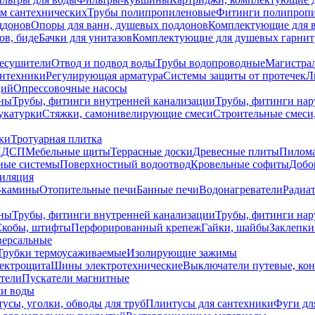
ем сантехнических
Трубы полипропиленовые
Фитинги полипроп
ддонов
Опоры для ванн, душевых поддонов
Комплектующие для 
ов, биде
Бачки для унитазов
Комплектующие для душевых гарнит
есушители
Отвод и подвод воды
Трубы водопроводные
Магистрал
антехники
Регулирующая арматура
Системы защиты от протечек
Л
ций
Опрессовочные насосы
ны
Трубы, фитинги внутренней канализации
Трубы, фитинги на
катурки
Стяжки, самонивелирующие смеси
Строительные смеси,
ки
Тротуарная плитка
ЛДСП
Мебельные щиты
Террасные доски
Древесные плиты
Пилом
ные системы
Поверхностный водоотвод
Кровельные софиты
Добо
тиляция
-камины
Отопительные печи
Банные печи
Водонагреватели
Радиат
ны
Трубы, фитинги внутренней канализации
Трубы, фитинги на
Скобы, штифты
Перфорированный крепеж
Гайки, шайбы
Заклепки
ерсальные
Трубки термоусаживаемые
Изолирующие зажимы
лектрощита
Шины электротехнические
Выключатели путевые, ко
атели
Пускатели магнитные
ки воды
усы, уголки, обводы для труб
Плинтусы для сантехники
Фуги дл