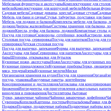
Мебельная фурнитура и аксессуары
Комплектующие для столов
мебели
Комплектующие для корпусной мебели
Мебельная фурн
Садовая мебель
Садовые диваны, кресла
Садовые стулья
Садовые
Мебель для бани и сауны
Стулья, табуретки, подставки для бани
Мебель для лоджии и балкона
Комплекты мебели для балкона, 
лоджии
Дверцы жалюзийные
Системы хранения для балкона, л
лоджии
Кресла, пуфы для балкона, лоджии
Компактные столы дл
Посуда для готовки
Сковороды, сотейники, воки
Кастрюли, ков
Столовая посуда, сервировка
Посуда для напитков
Посуда для г
сервировки
Детская столовая посуда
Посуда для выпечки, запекания
Формы для выпечки, запекания
Аксессуары для бара
Сервировка для напитков
Аксессуары для 
бары
Штопоры, открывалки для бутылок
Кухонные ножи, аксессуары
Ножи
Аксессуары для кухонных н
Кухонные принадлежности
Кухонные приборы
Терки, овощерез
мяса, тендерайзеры
Кухонные мелочи
Миски
Организация хранения на кухне
Посуда для хранения
Органайзе
посуда, упаковка
Вакуумные пакеты, контейнеры
Консервирование и дистилляция
Автоклавы для консервирован
брожения
Ингредиенты для приготовления алкогольных напит
виноделия и пивоварения
Дистилляторы бытовые
Турки, заварочные чайники
Чайники заварочные, кофейники
Ча
Сувениры
Копилки
Картины, постеры
Фотоальбомы
Рамки для ф
Подарки
Подарки, подарочные наборы
Подарочные наборы косм
Водоснабжение
Водонагреватели
Бытовые насосы
Проточные фи