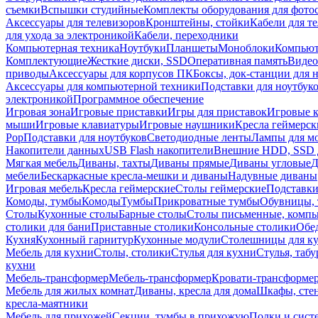
съемки
Вспышки студийные
Комплекты оборудования для фото
Аксессуары для телевизоров
Кронштейны, стойки
Кабели для т
для ухода за электроникой
Кабели, переходники
Компьютерная техника
Ноутбуки
Планшеты
Моноблоки
Компью
Комплектующие
Жесткие диски, SSD
Оперативная память
Видео
приводы
Аксессуары для корпусов ПК
Боксы, док-станции для 
Аксессуары для компьютерной техники
Подставки для ноутбук
электроникой
Программное обеспечение
Игровая зона
Игровые приставки
Игры для приставок
Игровые 
мыши
Игровые клавиатуры
Игровые наушники
Кресла геймерск
Pop
Подставки для ноутбуков
Светодиодные ленты
Лампы для м
Накопители данных
USB Flash накопители
Внешние HDD, SSD 
Мягкая мебель
Диваны, тахты
Диваны прямые
Диваны угловые
Д
мебели
Бескаркасные кресла-мешки и диваны
Надувные диваны
Игровая мебель
Кресла геймерские
Столы геймерские
Подставки
Комоды, тумбы
Комоды
Тумбы
Прикроватные тумбы
Обувницы, 
Столы
Кухонные столы
Барные столы
Столы письменные, комп
столики для бани
Приставные столики
Консольные столики
Обе
Кухня
Кухонный гарнитур
Кухонные модули
Столешницы для к
Мебель для кухни
Столы, столики
Стулья для кухни
Стулья, таб
кухни
Мебель-трансформер
Мебель-трансформер
Кровати-трансформе
Мебель для жилых комнат
Диваны, кресла для дома
Шкафы, стен
кресла-маятники
Мебель для прихожей
Секции, тумбы в прихожую
Полки и сист