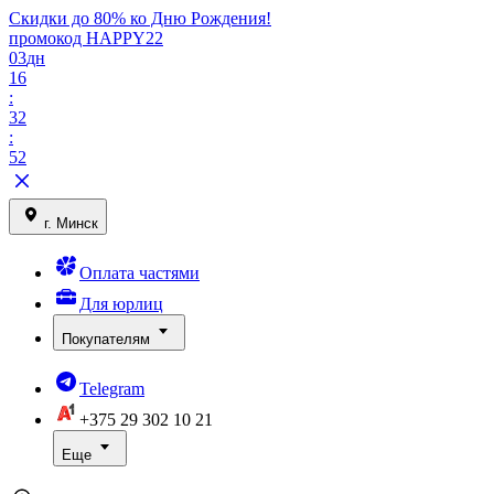
Скидки до 80% ко Дню Рождения!
промокод HAPPY22
03
дн
16
:
32
:
52
г. Минск
Оплата частями
Для юрлиц
Покупателям
Telegram
+375 29
302 10 21
Еще