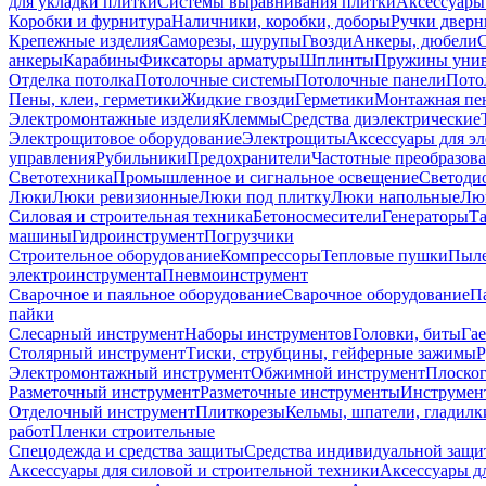
для укладки плитки
Системы выравнивания плитки
Аксессуары
Коробки и фурнитура
Наличники, коробки, доборы
Ручки дверн
Крепежные изделия
Саморезы, шурупы
Гвозди
Анкеры, дюбели
анкеры
Карабины
Фиксаторы арматуры
Шплинты
Пружины унив
Отделка потолка
Потолочные системы
Потолочные панели
Пото
Пены, клеи, герметики
Жидкие гвозди
Герметики
Монтажная пе
Электромонтажные изделия
Клеммы
Средства диэлектрические
Электрощитовое оборудование
Электрощиты
Аксессуары для э
управления
Рубильники
Предохранители
Частотные преобразов
Светотехника
Промышленное и сигнальное освещение
Светоди
Люки
Люки ревизионные
Люки под плитку
Люки напольные
Люк
Силовая и строительная техника
Бетоносмесители
Генераторы
Та
машины
Гидроинструмент
Погрузчики
Строительное оборудование
Компрессоры
Тепловые пушки
Пыле
электроинструмента
Пневмоинструмент
Сварочное и паяльное оборудование
Сварочное оборудование
П
пайки
Слесарный инструмент
Наборы инструментов
Головки, биты
Га
Столярный инструмент
Тиски, струбцины, гейферные зажимы
Р
Электромонтажный инструмент
Обжимной инструмент
Плоског
Разметочный инструмент
Разметочные инструменты
Инструмент
Отделочный инструмент
Плиткорезы
Кельмы, шпатели, гладилк
работ
Пленки строительные
Спецодежда и средства защиты
Средства индивидуальной защ
Аксессуары для силовой и строительной техники
Аксессуары дл