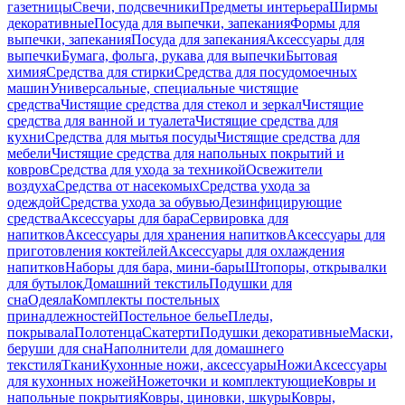
газетницы
Свечи, подсвечники
Предметы интерьера
Ширмы
декоративные
Посуда для выпечки, запекания
Формы для
выпечки, запекания
Посуда для запекания
Аксессуары для
выпечки
Бумага, фольга, рукава для выпечки
Бытовая
химия
Средства для стирки
Средства для посудомоечных
машин
Универсальные, специальные чистящие
средства
Чистящие средства для стекол и зеркал
Чистящие
средства для ванной и туалета
Чистящие средства для
кухни
Средства для мытья посуды
Чистящие средства для
мебели
Чистящие средства для напольных покрытий и
ковров
Средства для ухода за техникой
Освежители
воздуха
Средства от насекомых
Средства ухода за
одеждой
Средства ухода за обувью
Дезинфицирующие
средства
Аксессуары для бара
Сервировка для
напитков
Аксессуары для хранения напитков
Аксессуары для
приготовления коктейлей
Аксессуары для охлаждения
напитков
Наборы для бара, мини-бары
Штопоры, открывалки
для бутылок
Домашний текстиль
Подушки для
сна
Одеяла
Комплекты постельных
принадлежностей
Постельное белье
Пледы,
покрывала
Полотенца
Скатерти
Подушки декоративные
Маски,
беруши для сна
Наполнители для домашнего
текстиля
Ткани
Кухонные ножи, аксессуары
Ножи
Аксессуары
для кухонных ножей
Ножеточки и комплектующие
Ковры и
напольные покрытия
Ковры, циновки, шкуры
Ковры,