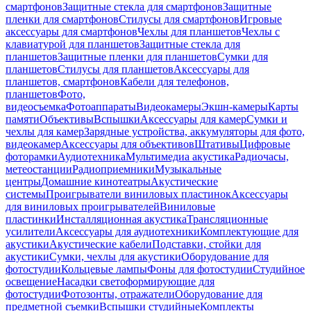
смартфонов
Защитные стекла для смартфонов
Защитные
пленки для смартфонов
Стилусы для смартфонов
Игровые
аксессуары для смартфонов
Чехлы для планшетов
Чехлы с
клавиатурой для планшетов
Защитные стекла для
планшетов
Защитные пленки для планшетов
Сумки для
планшетов
Стилусы для планшетов
Аксессуары для
планшетов, смартфонов
Кабели для телефонов,
планшетов
Фото,
видеосъемка
Фотоаппараты
Видеокамеры
Экшн-камеры
Карты
памяти
Объективы
Вспышки
Аксессуары для камер
Сумки и
чехлы для камер
Зарядные устройства, аккумуляторы для фото,
видеокамер
Аксессуары для объективов
Штативы
Цифровые
фоторамки
Аудиотехника
Мультимедиа акустика
Радиочасы,
метеостанции
Радиоприемники
Музыкальные
центры
Домашние кинотеатры
Акустические
системы
Проигрыватели виниловых пластинок
Аксессуары
для виниловых проигрывателей
Виниловые
пластинки
Инсталляционная акустика
Трансляционные
усилители
Аксессуары для аудиотехники
Комплектующие для
акустики
Акустические кабели
Подставки, стойки для
акустики
Сумки, чехлы для акустики
Оборудование для
фотостудии
Кольцевые лампы
Фоны для фотостудии
Студийное
освещение
Насадки светоформирующие для
фотостудии
Фотозонты, отражатели
Оборудование для
предметной съемки
Вспышки студийные
Комплекты