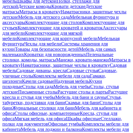
мебель
Шкафы для детской
Полки, стеллажи для
детской
Детские комоды
Кровати детские
Детские
матрасы
Матрасы в кроватку
Наматрасники, защитные чехлы
детские
Мебель для детского сада
Мебельная фурнитура и
аксессуары
Комплектующие для столов
Комплектующие для
стульев
Комплектующие для кроватей и кроваток
Аксессуары
для мебели
Комплектующие для мягкой
мебели
Комплектующие для корпусной мебели
Мебельная
фурнитура
Чехлы для мебели
Системы хранения для
кухни
Товары для безопасности детей
Мебель для самых
маленьких
Кроватки для новорожденных
Пеленальные
столики, комоды, матрасы
Манежи, кровати-манежи
Матрасы в
кроватку
Наматрасники, защитные чехлы в кроватку
Садовая
мебель
Садовые диваны, кресла
Садовые стулья
Садовые,
уличные столы
Комплекты мебели для сада
Гамаки,
шезлонги
Качели садовые
Надувная мебель
Кухни
походные
Столы для сада
Мебель для учебы
Столы, стулья
детские
Письменные столы
Растущие столы и парты
Растущие
кресла и стулья для учебы
Мебель для бани и сауны
Стулья,
табуретки, подставки для бани
Скамьи для бани
Столы для
бани
Журнальные столики для бани
Мебель для кабинета и
офиса
Столы офисные, компьютерные
Кресла, стулья для
офиса
Мягкая мебель для офиса
Шкафы офисные
Стеллажи,
полки для документов
Офисные тумбы
Комплекты мебели для
кабинета
Мебель для лоджии и балкона
Комплекты мебели для