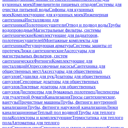
кухонных моек
Измельчители пищевых отходов
Системы для
очистки питьевой воды
Сифоны для кухонных
моек
Комплектующие для кухонных моек
Инженерная
сантехника
Инсталляции для
сантехники
Полотенцесушители
Отвод и подвод воды
Трубы
водопроводные
Магистральные фильтры, системы
сантехнические
Комплектующие для радиаторов,
полотенцесушителей
Монтажные комплекты для
сантехники
Регулирующая арматура
Системы защиты от
протечек
Люки сантехнические
Аксессуары для
магистральных фильтров, систем
сантехнических
Фитинги
Комплектующие для
инсталляций
Опрессовочные насосы
Сантехника для
общественных мест
Аксессуары для общественных
санузлов
Сушилки для рук
Дозаторы для общественных
санузлов
Сенсорные дозаторы для общественных
санузлов
Локтевые дозаторы для общественных
санузлов
Диспенсеры для бумажных полотенец
Диспенсеры
для туалетной бумаги
Канализация
Тросы сантехнические,
вантузы
Прочистные машины
Трубы, фитинги внутренней
канализации
Трубы, фитинги наружной канализации
Люки
канализационные
Теплый пол водяной
Трубы для теплого
пола
Коллекторы и комплектующие
Термостатика для теплого
пола
Автоматика для теплого
пола
Строительство
Строительные смеси и грунтовки
Клеевые