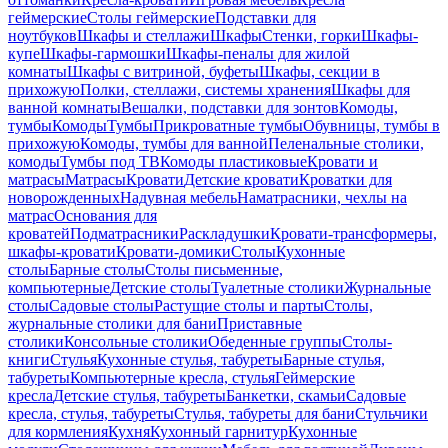
геймерские
Столы геймерские
Подставки для
ноутбуков
Шкафы и стеллажи
Шкафы
Стенки, горки
Шкафы-
купе
Шкафы-гармошки
Шкафы-пеналы для жилой
комнаты
Шкафы с витриной, буфеты
Шкафы, секции в
прихожую
Полки, стеллажи, системы хранения
Шкафы для
ванной комнаты
Вешалки, подставки для зонтов
Комоды,
тумбы
Комоды
Тумбы
Прикроватные тумбы
Обувницы, тумбы в
прихожую
Комоды, тумбы для ванной
Пеленальные столики,
комоды
Тумбы под ТВ
Комоды пластиковые
Кровати и
матрасы
Матрасы
Кровати
Детские кровати
Кроватки для
новорожденных
Надувная мебель
Наматрасники, чехлы на
матрас
Основания для
кроватей
Подматрасники
Раскладушки
Кровати-трансформеры,
шкафы-кровати
Кровати-домики
Столы
Кухонные
столы
Барные столы
Столы письменные,
компьютерные
Детские столы
Туалетные столики
Журнальные
столы
Садовые столы
Растущие столы и парты
Столы,
журнальные столики для бани
Приставные
столики
Консольные столики
Обеденные группы
Столы-
книги
Стулья
Кухонные стулья, табуреты
Барные стулья,
табуреты
Компьютерные кресла, стулья
Геймерские
кресла
Детские стулья, табуреты
Банкетки, скамьи
Садовые
кресла, стулья, табуреты
Стулья, табуреты для бани
Стульчики
для кормления
Кухня
Кухонный гарнитур
Кухонные