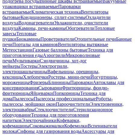
подогрева посуды
Винные шкафы встраиваемые
Вакуумные
упаковщики встраиваемые
Пароварки
встраиваемые
Климатическая техника
Вентиляторы
бытовые
Кондиционеры, сплит-системы
Охладители
воздуха
Водонагреватели
Увлажнители, очистители
воздуха
Камины, печи-камины
Обогреватели
Тепловые
завесы
Тепловые
пушки
Биокамины
Проветриватели
Отопительные печи
Банные
печи
Порталы для каминов
Вентиляторы вытяжные
Метеостанции
Газовые баллоны бытовые
Техника для
приготовления еды
Аэрогрили
Микроволновые
печи
Мультиварки
Сэндвичницы, хот-дог
мейкеры
Тостеры
Электрогрили,
электрошашлычницы
Вафельницы, орешницы,
кексницы
Хлебопечки
Ростеры, мини-печи
Йогуртницы,
мороженицы
Фризеры
Блинницы
Пароварки
Автоклавы для
консервирования
Сыроварни
Фритюрницы, фондю-
фритюрницы
Яйцеварки
Попкорницы
Техника для
дома
Пылесосы
Пылесосы профессиональные
Роботы-
пылесосы, мойщики окон
Пароочистители
Электровеники,
электрошвабры
Стеклоочистители
Стерилизационное
оборудование
Техника для приготовления
напитков
Электрочайники
Кофеварки,
кофемашины
Соковыжималки
Кофемолки
Вспениватели
молока
Сифоны для газирования воды
Аксессуары для