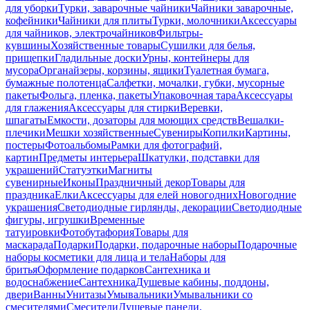
для уборки
Турки, заварочные чайники
Чайники заварочные,
кофейники
Чайники для плиты
Турки, молочники
Аксессуары
для чайников, электрочайников
Фильтры-
кувшины
Хозяйственные товары
Сушилки для белья,
прищепки
Гладильные доски
Урны, контейнеры для
мусора
Органайзеры, корзины, ящики
Туалетная бумага,
бумажные полотенца
Салфетки, мочалки, губки, мусорные
пакеты
Фольга, пленка, пакеты
Упаковочная тара
Аксессуары
для глажения
Аксессуары для стирки
Веревки,
шпагаты
Емкости, дозаторы для моющих средств
Вешалки-
плечики
Мешки хозяйственные
Сувениры
Копилки
Картины,
постеры
Фотоальбомы
Рамки для фотографий,
картин
Предметы интерьера
Шкатулки, подставки для
украшений
Статуэтки
Магниты
сувенирные
Иконы
Праздничный декор
Товары для
праздника
Елки
Аксессуары для елей новогодних
Новогодние
украшения
Светодиодные гирлянды, декорации
Светодиодные
фигуры, игрушки
Временные
татуировки
Фотобутафория
Товары для
маскарада
Подарки
Подарки, подарочные наборы
Подарочные
наборы косметики для лица и тела
Наборы для
бритья
Оформление подарков
Сантехника и
водоснабжение
Сантехника
Душевые кабины, поддоны,
двери
Ванны
Унитазы
Умывальники
Умывальники со
смесителями
Смесители
Душевые панели,