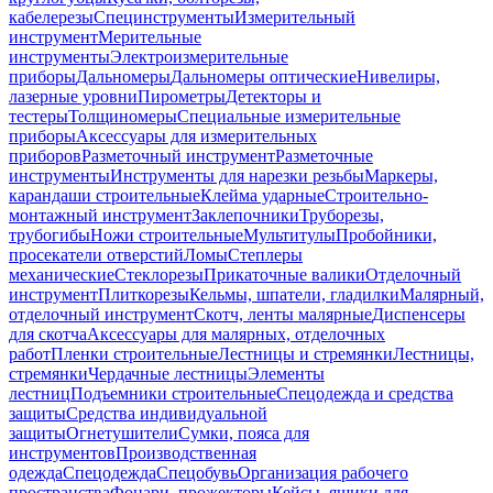
кабелерезы
Специнструменты
Измерительный
инструмент
Мерительные
инструменты
Электроизмерительные
приборы
Дальномеры
Дальномеры оптические
Нивелиры,
лазерные уровни
Пирометры
Детекторы и
тестеры
Толщиномеры
Специальные измерительные
приборы
Аксессуары для измерительных
приборов
Разметочный инструмент
Разметочные
инструменты
Инструменты для нарезки резьбы
Маркеры,
карандаши строительные
Клейма ударные
Строительно-
монтажный инструмент
Заклепочники
Труборезы,
трубогибы
Ножи строительные
Мультитулы
Пробойники,
просекатели отверстий
Ломы
Степлеры
механические
Стеклорезы
Прикаточные валики
Отделочный
инструмент
Плиткорезы
Кельмы, шпатели, гладилки
Малярный,
отделочный инструмент
Скотч, ленты малярные
Диспенсеры
для скотча
Аксессуары для малярных, отделочных
работ
Пленки строительные
Лестницы и стремянки
Лестницы,
стремянки
Чердачные лестницы
Элементы
лестниц
Подъемники строительные
Спецодежда и средства
защиты
Средства индивидуальной
защиты
Огнетушители
Сумки, пояса для
инструментов
Производственная
одежда
Спецодежда
Спецобувь
Организация рабочего
пространства
Фонари, прожекторы
Кейсы, ящики для