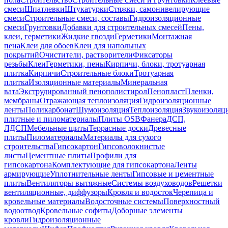
смеси
Шпатлевки
Штукатурки
Стяжки, самонивелирующие
смеси
Строительные смеси, составы
Гидроизоляционные
смеси
Грунтовки
Добавки для строительных смесей
Пены,
клеи, герметики
Жидкие гвозди
Герметики
Монтажная
пена
Клеи для обоев
Клеи для напольных
покрытий
Очистители, растворители
Фиксаторы
резьбы
Клеи
Герметики, пены
Кирпичи, блоки, тротуарная
плитка
Кирпичи
Строительные блоки
Тротуарная
плитка
Изоляционные материалы
Минеральная
вата
Экструдированный пенополистирол
Пенопласт
Пленки,
мембраны
Отражающая теплоизоляция
Гидроизоляционные
ленты
Поликарбонат
Шумоизоляция
Теплоизоляция
Звукоизоляц
плитные и пиломатериалы
Плиты OSB
Фанера
ДСП,
ЛДСП
Мебельные щиты
Террасные доски
Древесные
плиты
Пиломатериалы
Материалы для сухого
строительства
Гипсокартон
Гипсоволокнистые
листы
Цементные плиты
Профили для
гипсокартона
Комплектующие для гипсокартона
Ленты
армирующие
Уплотнительные ленты
Гипсовые и цементные
плиты
Вентиляторы вытяжные
Системы воздуховодов
Решетки
вентиляционные, диффузоры
Кровля и водосток
Черепица и
кровельные материалы
Водосточные системы
Поверхностный
водоотвод
Кровельные софиты
Доборные элементы
кровли
Гидроизоляционные