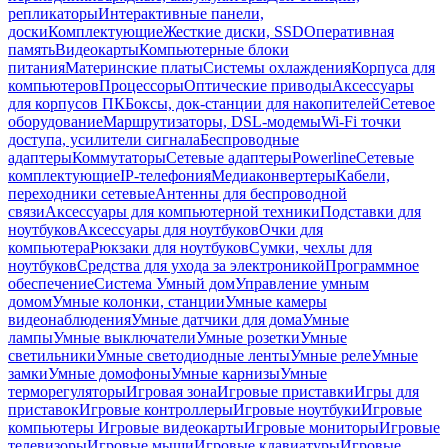
репликаторы
Интерактивные панели,
доски
Комплектующие
Жесткие диски, SSD
Оперативная
память
Видеокарты
Компьютерные блоки
питания
Материнские платы
Системы охлаждения
Корпуса для
компьютеров
Процессоры
Оптические приводы
Аксессуары
для корпусов ПК
Боксы, док-станции для накопителей
Сетевое
оборудование
Маршрутизаторы, DSL-модемы
Wi-Fi точки
доступа, усилители сигнала
Беспроводные
адаптеры
Коммутаторы
Сетевые адаптеры
Powerline
Сетевые
комплектующие
IP-телефония
Медиаконвертеры
Кабели,
переходники сетевые
Антенны для беспроводной
связи
Аксессуары для компьютерной техники
Подставки для
ноутбуков
Аксессуары для ноутбуков
Очки для
компьютера
Рюкзаки для ноутбуков
Сумки, чехлы для
ноутбуков
Средства для ухода за электроникой
Программное
обеспечение
Система Умный дом
Управление умным
домом
Умные колонки, станции
Умные камеры
видеонаблюдения
Умные датчики для дома
Умные
лампы
Умные выключатели
Умные розетки
Умные
светильники
Умные светодиодные ленты
Умные реле
Умные
замки
Умные домофоны
Умные карнизы
Умные
терморегуляторы
Игровая зона
Игровые приставки
Игры для
приставок
Игровые контроллеры
Игровые ноутбуки
Игровые
компьютеры
Игровые видеокарты
Игровые мониторы
Игровые
телевизоры
Игровые мыши
Игровые клавиатуры
Игровые