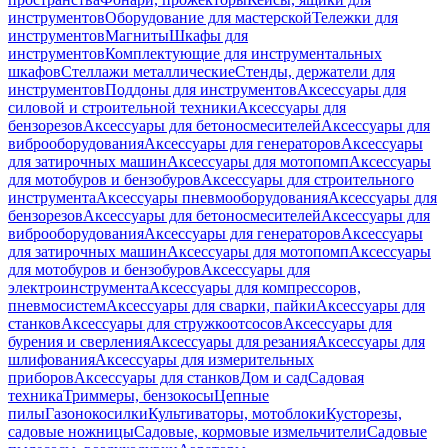
инструментов
Оборудование для мастерской
Тележки для
инструментов
Магниты
Шкафы для
инструментов
Комплектующие для инструментальных
шкафов
Стеллажи металлические
Стенды, держатели для
инструментов
Поддоны для инструментов
Аксессуары для
силовой и строительной техники
Аксессуары для
бензорезов
Аксессуары для бетоносмесителей
Аксессуары для
виброоборудования
Аксессуары для генераторов
Аксессуары
для затирочных машин
Аксессуары для мотопомп
Аксессуары
для мотобуров и бензобуров
Аксессуары для строительного
инструмента
Аксессуары пневмооборудования
Аксессуары для
бензорезов
Аксессуары для бетоносмесителей
Аксессуары для
виброоборудования
Аксессуары для генераторов
Аксессуары
для затирочных машин
Аксессуары для мотопомп
Аксессуары
для мотобуров и бензобуров
Аксессуары для
электроинструмента
Аксессуары для компрессоров,
пневмосистем
Аксессуары для сварки, пайки
Аксессуары для
станков
Аксессуары для стружкоотсосов
Аксессуары для
бурения и сверления
Аксессуары для резания
Аксессуары для
шлифования
Аксессуары для измерительных
приборов
Аксессуары для станков
Дом и сад
Садовая
техника
Триммеры, бензокосы
Цепные
пилы
Газонокосилки
Культиваторы, мотоблоки
Кусторезы,
садовые ножницы
Садовые, кормовые измельчители
Садовые