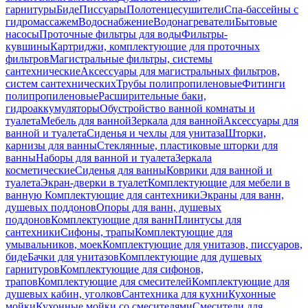
гарнитуры
Биде
Писсуары
Полотенцесушители
Спа-бассейны с
гидромассажем
Водоснабжение
Водонагреватели
Бытовые
насосы
Проточные фильтры для воды
Фильтры-
кувшины
Картриджи, комплектующие для проточных
фильтров
Магистральные фильтры, системы
сантехнические
Аксессуары для магистральных фильтров,
систем сантехнических
Трубы полипропиленовые
Фитинги
полипропиленовые
Расширительные баки,
гидроаккумуляторы
Обустройство ванной комнаты и
туалета
Мебель для ванной
Зеркала для ванной
Аксессуары для
ванной и туалета
Сиденья и чехлы для унитаза
Шторки,
карнизы для ванны
Стеклянные, пластиковые шторки для
ванны
Наборы для ванной и туалета
Зеркала
косметические
Сиденья для ванны
Коврики для ванной и
туалета
Экран-дверки в туалет
Комплектующие для мебели в
ванную
Комплектующие для сантехники
Экраны для ванн,
душевых поддонов
Опоры для ванн, душевых
поддонов
Комплектующие для ванн
Плинтусы для
сантехники
Сифоны, трапы
Комплектующие для
умывальников, моек
Комплектующие для унитазов, писсуаров,
биде
Бачки для унитазов
Комплектующие для душевых
гарнитуров
Комплектующие для сифонов,
трапов
Комплектующие для смесителей
Комплектующие для
душевых кабин, уголков
Сантехника для кухни
Кухонные
мойки
Кухонные мойки со смесителями
Смесители для