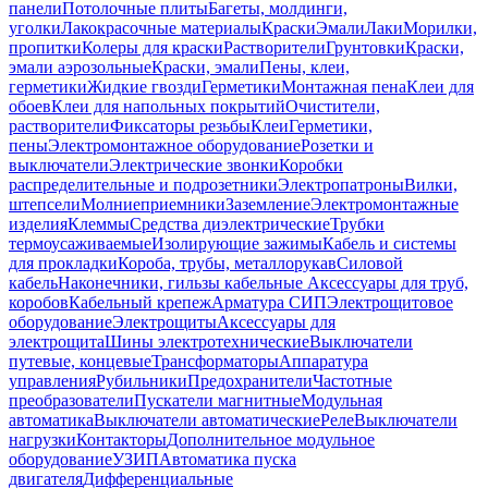
панели
Потолочные плиты
Багеты, молдинги,
уголки
Лакокрасочные материалы
Краски
Эмали
Лаки
Морилки,
пропитки
Колеры для краски
Растворители
Грунтовки
Краски,
эмали аэрозольные
Краски, эмали
Пены, клеи,
герметики
Жидкие гвозди
Герметики
Монтажная пена
Клеи для
обоев
Клеи для напольных покрытий
Очистители,
растворители
Фиксаторы резьбы
Клеи
Герметики,
пены
Электромонтажное оборудование
Розетки и
выключатели
Электрические звонки
Коробки
распределительные и подрозетники
Электропатроны
Вилки,
штепсели
Молниеприемники
Заземление
Электромонтажные
изделия
Клеммы
Средства диэлектрические
Трубки
термоусаживаемые
Изолирующие зажимы
Кабель и системы
для прокладки
Короба, трубы, металлорукав
Силовой
кабель
Наконечники, гильзы кабельные
Аксессуары для труб,
коробов
Кабельный крепеж
Арматура СИП
Электрощитовое
оборудование
Электрощиты
Аксессуары для
электрощита
Шины электротехнические
Выключатели
путевые, концевые
Трансформаторы
Аппаратура
управления
Рубильники
Предохранители
Частотные
преобразователи
Пускатели магнитные
Модульная
автоматика
Выключатели автоматические
Реле
Выключатели
нагрузки
Контакторы
Дополнительное модульное
оборудование
УЗИП
Автоматика пуска
двигателя
Дифференциальные