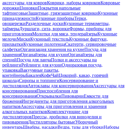
аксессуары для ковров
Коврики, наборы ковриков
Ковровые
дорожки
Циновки
Покрытия напольные
тафтинговые
Защитные, грязезащитные коврики
Кухонные
принадлежности
Кухонные приборы
Терки,
овощерезки
Разделочные доски
Кухонные термометры,
таймеры
Дуршлаги, сита, воронки
Формы, приборы для
приготовления
Молотки для мяса, тендерайзеры
Кухонные
мелочи
Миски
Кухонный текстиль
Кухонные фартуки,
прихватки
Кухонные полотенца
Скатерти, сервировочные
салфетки
Организация хранения на кухне
Посуда для
хранения
Органайзеры для кухни
Органайзеры для
специй
Посуда для ланча
Полки и аксессуары на
рейлинги
Рейлинги для кухни
Одноразовая посуда,
упаковка
Вакуумные пакеты,
контейнеры
Бакалея
Кофе
Чай
Цикорий, какао, горячий
шоколад
Сиропы и топпинги
Консервирование и
дистилляция
Автоклавы для консервирования
Аксессуары для
консервирования
Приспособления для
консервирования
Открывалки
Пивоварни
Емкости для
брожения
Ингредиенты для приготовления алкогольных
напитков
Аксессуары для приготовления и хранения
алкогольных напитков
Комплектующие для
дистилляторов
Прессы, дробилки для виноделия и
пивоварения
Дистилляторы бытовые
Уборочный
инвентарь
Швабры, насадки
Ведра, тазы для уборки
Наборы