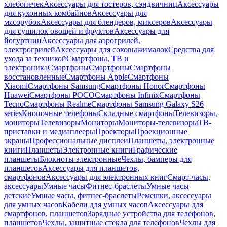
хлебопечек
Аксессуары для тостеров, сэндвичниц
Аксессуары
для кухонных комбайнов
Аксессуары для
мясорубок
Аксессуары для блендеров, миксеров
Аксессуары
для сушилок овощей и фруктов
Аксессуары для
йогуртниц
Аксессуары для аэрогрилей,
электрогрилей
Аксессуары для соковыжималок
Средства для
ухода за техникой
Смартфоны, ТВ и
электроника
Смартфоны
Смартфоны
Смартфоны
восстановленные
Смартфоны Apple
Смартфоны
Xiaomi
Смартфоны Samsung
Смартфоны Honor
Смартфоны
Huawei
Смартфоны POCO
Смартфоны Infinix
Смартфоны
Tecno
Смартфоны Realme
Смартфоны Samsung Galaxy S26
series
Кнопочные телефоны
Складные смартфоны
Телевизоры,
мониторы
Телевизоры
Мониторы
Мониторы-телевизоры
ТВ-
приставки и медиаплееры
Проекторы
Проекционные
экраны
Профессиональные дисплеи
Планшеты, электронные
книги
Планшеты
Электронные книги
Графические
планшеты
Блокноты электронные
Чехлы, бамперы для
планшетов
Аксессуары для планшетов,
смартфонов
Аксессуары для электронных книг
Смарт-часы,
аксессуары
Умные часы
Фитнес-браслеты
Умные часы
детские
Умные часы, фитнес-браслеты
Ремешки, аксессуары
для умных часов
Кабели для умных часов
Аксессуары для
смартфонов, планшетов
Зарядные устройства для телефонов,
планшетов
Чехлы, защитные стекла для телефонов
Чехлы для