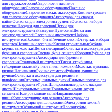
для стружкоотсосов
Сварочное и паяльное
оборудование
Сварочное оборудование
Паяльное
оборудование
Сварочные маски, аксессуары
Комплектующие
для сварочного оборудования
Аксессуары для сварки,
пайки
Оснастка для электроинструмента
Оснастка, наборы
оснастки
Насадки для граверов
Щетки для
электроинструмента
Развертки
Пуансоны
Щетки для
электродвигателей
Слесарный инструмент
Наборы
инструментов
Головки, биты
Гаечные ключи
Отвертки, наборы
отверток
Ножницы слесарные
Клещи строительные
Зубила,
керны, выколотки
Щетки слесарные
Оснастка и аксессуары для
бурения и сверления
Сверла, буры, зенкеры
Коронки
Зубила для
электроинструмента
Аксессуары для бурения и
сверления
Столярный инструмент
Тиски, струбцины,
гейферные зажимы
Ручные пилы, ножовки
Молотки, кувалды,
киянки
Напильники
Ручные стамески
Рубанки, рашпили
ручные
Оснастка и аксессуары для резания и
шлифования
Отрезные, пильные диски
Пильные полотна для
электроинструмента
Фрезы
Шлифовальные диски, насадки,
листы
Шлифовальные чашки
Точильные камни, круги,
сегменты
Полировальные валы
Направляющие
шины
Комплектующие для резания
Аксессуары для
резания
Аксессуары для шлифования
Электромонтажный
инструмент
Обжимной инструмент
Плоскогубцы,
круглогубцы
Кусачки, болторезы,