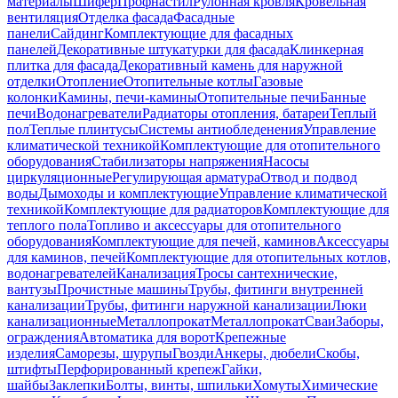
материалы
Шифер
Профнастил
Рулонная кровля
Кровельная
вентиляция
Отделка фасада
Фасадные
панели
Сайдинг
Комплектующие для фасадных
панелей
Декоративные штукатурки для фасада
Клинкерная
плитка для фасада
Декоративный камень для наружной
отделки
Отопление
Отопительные котлы
Газовые
колонки
Камины, печи-камины
Отопительные печи
Банные
печи
Водонагреватели
Радиаторы отопления, батареи
Теплый
пол
Теплые плинтусы
Системы антиобледенения
Управление
климатической техникой
Комплектующие для отопительного
оборудования
Стабилизаторы напряжения
Насосы
циркуляционные
Регулирующая арматура
Отвод и подвод
воды
Дымоходы и комплектующие
Управление климатической
техникой
Комплектующие для радиаторов
Комплектующие для
теплого пола
Топливо и аксессуары для отопительного
оборудования
Комплектующие для печей, каминов
Аксессуары
для каминов, печей
Комплектующие для отопительных котлов,
водонагревателей
Канализация
Тросы сантехнические,
вантузы
Прочистные машины
Трубы, фитинги внутренней
канализации
Трубы, фитинги наружной канализации
Люки
канализационные
Металлопрокат
Металлопрокат
Сваи
Заборы,
ограждения
Автоматика для ворот
Крепежные
изделия
Саморезы, шурупы
Гвозди
Анкеры, дюбели
Скобы,
штифты
Перфорированный крепеж
Гайки,
шайбы
Заклепки
Болты, винты, шпильки
Хомуты
Химические