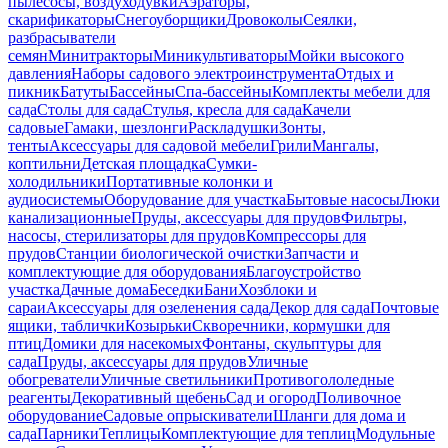
пылесосы, воздуходувки
Аэраторы,
скарификаторы
Снегоуборщики
Дровоколы
Сеялки,
разбрасыватели
семян
Минитракторы
Миникультиваторы
Мойки высокого
давления
Наборы садового электроинструмента
Отдых и
пикник
Батуты
Бассейны
Спа-бассейны
Комплекты мебели для
сада
Столы для сада
Стулья, кресла для сада
Качели
садовые
Гамаки, шезлонги
Раскладушки
Зонты,
тенты
Аксессуары для садовой мебели
Грили
Мангалы,
коптильни
Детская площадка
Сумки-
холодильники
Портативные колонки и
аудиосистемы
Оборудование для участка
Бытовые насосы
Люки
канализационные
Пруды, аксессуары для прудов
Фильтры,
насосы, стерилизаторы для прудов
Компрессоры для
прудов
Станции биологической очистки
Запчасти и
комплектующие для оборудования
Благоустройство
участка
Дачные дома
Беседки
Бани
Хозблоки и
сараи
Аксессуары для озеленения сада
Декор для сада
Почтовые
ящики, таблички
Козырьки
Скворечники, кормушки для
птиц
Домики для насекомых
Фонтаны, скульптуры для
сада
Пруды, аксессуары для прудов
Уличные
обогреватели
Уличные светильники
Противогололедные
реагенты
Декоративный щебень
Сад и огород
Поливочное
оборудование
Садовые опрыскиватели
Шланги для дома и
сада
Парники
Теплицы
Комплектующие для теплиц
Модульные