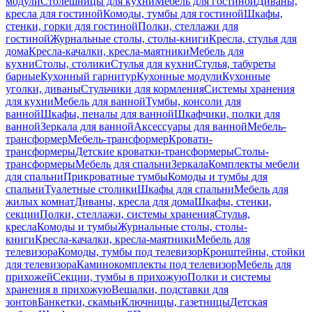
модули
Столешницы для кухни
Мебель для гостиной
Диваны,
кресла для гостиной
Комоды, тумбы для гостиной
Шкафы,
стенки, горки для гостиной
Полки, стеллажи для
гостиной
Журнальные столы, столы-книги
Кресла, стулья для
дома
Кресла-качалки, кресла-маятники
Мебель для
кухни
Столы, столики
Стулья для кухни
Стулья, табуреты
барные
Кухонный гарнитур
Кухонные модули
Кухонные
уголки, диваны
Стульчики для кормления
Системы хранения
для кухни
Мебель для ванной
Тумбы, консоли для
ванной
Шкафы, пеналы для ванной
Шкафчики, полки для
ванной
Зеркала для ванной
Аксессуары для ванной
Мебель-
трансформер
Мебель-трансформер
Кровати-
трансформеры
Детские кроватки-трансформеры
Столы-
трансформеры
Мебель для спальни
Зеркала
Комплекты мебели
для спальни
Прикроватные тумбы
Комоды и тумбы для
спальни
Туалетные столики
Шкафы для спальни
Мебель для
жилых комнат
Диваны, кресла для дома
Шкафы, стенки,
секции
Полки, стеллажи, системы хранения
Стулья,
кресла
Комоды и тумбы
Журнальные столы, столы-
книги
Кресла-качалки, кресла-маятники
Мебель для
телевизора
Комоды, тумбы под телевизор
Кронштейны, стойки
для телевизора
Каминокомплекты под телевизор
Мебель для
прихожей
Секции, тумбы в прихожую
Полки и системы
хранения в прихожую
Вешалки, подставки для
зонтов
Банкетки, скамьи
Ключницы, газетницы
Детская