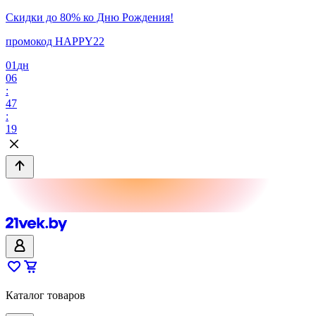
Скидки до 80% ко Дню Рождения!
промокод HAPPY22
01
дн
06
:
47
:
19
Каталог товаров