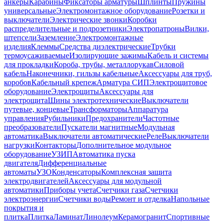
анкеры
Карабины
Фиксаторы арматуры
Шплинты
Пружины
универсальные
Электромонтажное оборудование
Розетки и
выключатели
Электрические звонки
Коробки
распределительные и подрозетники
Электропатроны
Вилки,
штепсели
Заземление
Электромонтажные
изделия
Клеммы
Средства диэлектрические
Трубки
термоусаживаемые
Изолирующие зажимы
Кабель и системы
для прокладки
Короба, трубы, металлорукав
Силовой
кабель
Наконечники, гильзы кабельные
Аксессуары для труб,
коробов
Кабельный крепеж
Арматура СИП
Электрощитовое
оборудование
Электрощиты
Аксессуары для
электрощита
Шины электротехнические
Выключатели
путевые, концевые
Трансформаторы
Аппаратура
управления
Рубильники
Предохранители
Частотные
преобразователи
Пускатели магнитные
Модульная
автоматика
Выключатели автоматические
Реле
Выключатели
нагрузки
Контакторы
Дополнительное модульное
оборудование
УЗИП
Автоматика пуска
двигателя
Дифференциальные
автоматы
УЗО
Конденсаторы
Комплексная защита
электродвигателей
Аксессуары для модульной
автоматики
Приборы учета
Счетчики газа
Счетчики
электроэнергии
Счетчики воды
Ремонт и отделка
Напольные
покрытия и
плитка
Плитка
Ламинат
Линолеум
Керамогранит
Спортивные