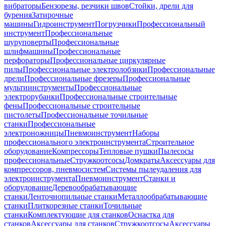
вибраторы
Бензорезы, резчики швов
Стойки, дрели для
бурения
Затирочные
машины
Гидроинструмент
Погрузчики
Профессиональный
инструмент
Профессиональные
шуруповерты
Профессиональные
шлифмашины
Профессиональные
перфораторы
Профессиональные циркулярные
пилы
Профессиональные электролобзики
Профессиональные
дрели
Профессиональные фрезеры
Профессиональные
мультиинструменты
Профессиональные
электрорубанки
Профессиональные строительные
фены
Профессиональные строительные
пистолеты
Профессиональные точильные
станки
Профессиональные
электроножницы
Пневмоинструмент
Наборы
профессионального электроинструмента
Строительное
оборудование
Компрессоры
Тепловые пушки
Пылесосы
профессиональные
Стружкоотсосы
Домкраты
Аксессуары для
компрессоров, пневмосистем
Системы пылеудаления для
электроинструмента
Пневмоинструмент
Станки и
оборудование
Деревообрабатывающие
станки
Ленточнопильные станки
Металлообрабатывающие
станки
Плиткорезные станки
Точильные
станки
Комплектующие для станков
Оснастка для
станков
Аксессуары для станков
Стружкоотсосы
Аксессуары