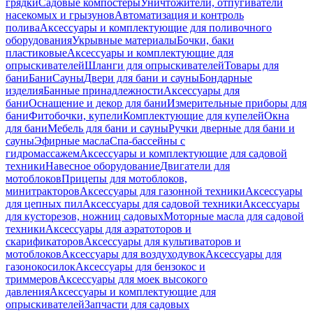
грядки
Садовые компостеры
Уничтожители, отпугиватели
насекомых и грызунов
Автоматизация и контроль
полива
Аксессуары и комплектующие для поливочного
оборудования
Укрывные материалы
Бочки, баки
пластиковые
Аксессуары и комплектующие для
опрыскивателей
Шланги для опрыскивателей
Товары для
бани
Бани
Сауны
Двери для бани и сауны
Бондарные
изделия
Банные принадлежности
Аксессуары для
бани
Оснащение и декор для бани
Измерительные приборы для
бани
Фитобочки, купели
Комплектующие для купелей
Окна
для бани
Мебель для бани и сауны
Ручки дверные для бани и
сауны
Эфирные масла
Спа-бассейны с
гидромассажем
Аксессуары и комплектующие для садовой
техники
Навесное оборудование
Двигатели для
мотоблоков
Прицепы для мотоблоков,
минитракторов
Аксессуары для газонной техники
Аксессуары
для цепных пил
Аксессуары для садовой техники
Аксессуары
для кусторезов, ножниц садовых
Моторные масла для садовой
техники
Аксессуары для аэратоторов и
скарификаторов
Аксессуары для культиваторов и
мотоблоков
Аксессуары для воздуходувок
Аксессуары для
газонокосилок
Аксессуары для бензокос и
триммеров
Аксессуары для моек высокого
давления
Аксессуары и комплектующие для
опрыскивателей
Запчасти для садовых