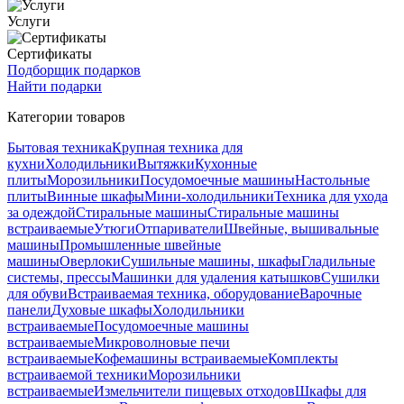
Услуги
Сертификаты
Подборщик подарков
Найти подарки
Категории товаров
Бытовая техника
Крупная техника для
кухни
Холодильники
Вытяжки
Кухонные
плиты
Морозильники
Посудомоечные машины
Настольные
плиты
Винные шкафы
Мини-холодильники
Техника для ухода
за одеждой
Стиральные машины
Стиральные машины
встраиваемые
Утюги
Отпариватели
Швейные, вышивальные
машины
Промышленные швейные
машины
Оверлоки
Сушильные машины, шкафы
Гладильные
системы, прессы
Машинки для удаления катышков
Сушилки
для обуви
Встраиваемая техника, оборудование
Варочные
панели
Духовые шкафы
Холодильники
встраиваемые
Посудомоечные машины
встраиваемые
Микроволновые печи
встраиваемые
Кофемашины встраиваемые
Комплекты
встраиваемой техники
Морозильники
встраиваемые
Измельчители пищевых отходов
Шкафы для