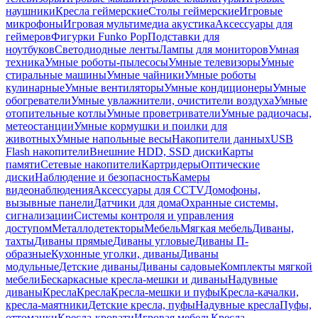
наушники
Кресла геймерские
Столы геймерские
Игровые
микрофоны
Игровая мультимедиа акустика
Аксессуары для
геймеров
Фигурки Funko Pop
Подставки для
ноутбуков
Светодиодные ленты
Лампы для мониторов
Умная
техника
Умные роботы-пылесосы
Умные телевизоры
Умные
стиральные машины
Умные чайники
Умные роботы
кулинарные
Умные вентиляторы
Умные кондиционеры
Умные
обогреватели
Умные увлажнители, очистители воздуха
Умные
отопительные котлы
Умные проветриватели
Умные радиочасы,
метеостанции
Умные кормушки и поилки для
животных
Умные напольные весы
Накопители данных
USB
Flash накопители
Внешние HDD, SSD диски
Карты
памяти
Сетевые накопители
Картридеры
Оптические
диски
Наблюдение и безопасность
Камеры
видеонаблюдения
Аксессуары для CCTV
Домофоны,
вызывные панели
Датчики для дома
Охранные системы,
сигнализации
Системы контроля и управления
доступом
Металлодетекторы
Мебель
Мягкая мебель
Диваны,
тахты
Диваны прямые
Диваны угловые
Диваны П-
образные
Кухонные уголки, диваны
Диваны
модульные
Детские диваны
Диваны садовые
Комплекты мягкой
мебели
Бескаркасные кресла-мешки и диваны
Надувные
диваны
Кресла
Кресла
Кресла-мешки и пуфы
Кресла-качалки,
кресла-маятники
Детские кресла, пуфы
Надувные кресла
Пуфы,
оттоманки
Кресла-кровати
Игровая мебель
Кресла