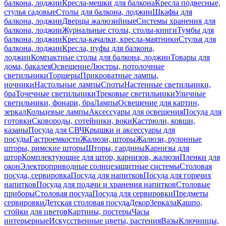
балкона, лоджии
Кресла-мешки для балкона
Кресла подвесные,
стулья садовые
Столы для балкона, лоджии
Шкафы для
балкона, лоджии
Дверцы жалюзийные
Системы хранения для
балкона, лоджии
Журнальные столы, столы-книги
Тумбы для
балкона, лоджии
Кресла-качалки, кресла-маятники
Стулья для
балкона, лоджии
Кресла, пуфы для балкона,
лоджии
Компактные столы для балкона, лоджии
Товары для
дома, бакалея
Освещение
Люстры, потолочные
светильники
Торшеры
Прикроватные лампы,
ночники
Настольные лампы
Споты
Настенные светильники,
бра
Точечные светильники
Трековые светильники
Уличные
светильники, фонари, бра
Лампы
Освещение для картин,
зеркал
Кольцевые лампы
Аксессуары для освещения
Посуда для
готовки
Сковороды, сотейники, воки
Кастрюли, ковши,
казаны
Посуда для СВЧ
Крышки и аксессуары для
посуды
Гастроемкости
Жалюзи, шторы
Жалюзи, рулонные
шторы, римские шторы
Шторы, гардины
Карнизы для
штор
Комплектующие для штор, карнизов, жалюзи
Пленки для
окон
Электроприводные солнцезащитные системы
Столовая
посуда, сервировка
Посуда для напитков
Посуда для горячих
напитков
Посуда для подачи и хранения напитков
Столовые
приборы
Столовая посуда
Посуда для сервировки
Предметы
сервировки
Детская столовая посуда
Декор
Зеркала
Кашпо,
стойки для цветов
Картины, постеры
Часы
интерьерные
Искусственные цветы, растения
Вазы
Ключницы,