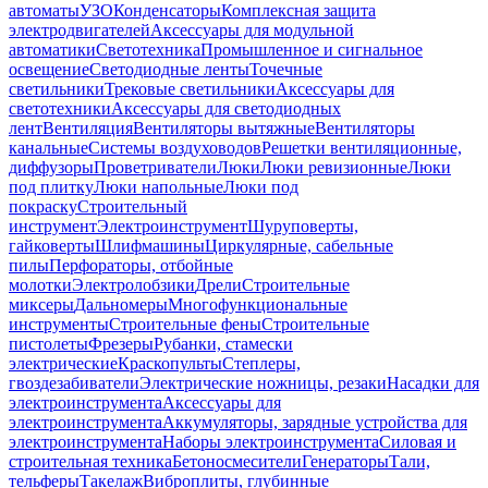
автоматы
УЗО
Конденсаторы
Комплексная защита
электродвигателей
Аксессуары для модульной
автоматики
Светотехника
Промышленное и сигнальное
освещение
Светодиодные ленты
Точечные
светильники
Трековые светильники
Аксессуары для
светотехники
Аксессуары для светодиодных
лент
Вентиляция
Вентиляторы вытяжные
Вентиляторы
канальные
Системы воздуховодов
Решетки вентиляционные,
диффузоры
Проветриватели
Люки
Люки ревизионные
Люки
под плитку
Люки напольные
Люки под
покраску
Строительный
инструмент
Электроинструмент
Шуруповерты,
гайковерты
Шлифмашины
Циркулярные, сабельные
пилы
Перфораторы, отбойные
молотки
Электролобзики
Дрели
Строительные
миксеры
Дальномеры
Многофункциональные
инструменты
Строительные фены
Строительные
пистолеты
Фрезеры
Рубанки, стамески
электрические
Краскопульты
Степлеры,
гвоздезабиватели
Электрические ножницы, резаки
Насадки для
электроинструмента
Аксессуары для
электроинструмента
Аккумуляторы, зарядные устройства для
электроинструмента
Наборы электроинструмента
Силовая и
строительная техника
Бетоносмесители
Генераторы
Тали,
тельферы
Такелаж
Виброплиты, глубинные