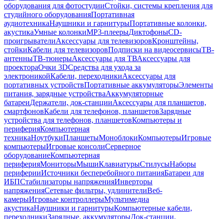
оборудования для фотостудии
Стойки, системы крепления для
студийного оборудования
Портативная
аудиотехника
Наушники и гарнитуры
Портативные колонки,
акустика
Умные колонки
MP3-плееры
Диктофоны
CD-
проигрыватели
Аксессуары для телевизоров
Кронштейны,
стойки
Кабели для телевизоров
Подписки на видеосервисы
ТВ-
антенны
ТВ-тюнеры
Аксессуары для ТВ
Аксессуары для
проектора
Очки 3D
Средства для ухода за
электроникой
Кабели, переходники
Аксессуары для
портативных устройств
Портативные аккумуляторы
Элементы
питания, зарядные устройства
Аккумуляторные
батареи
Держатели, док-станции
Аксессуары для планшетов,
смартфонов
Кабели для телефонов, планшетов
Зарядные
устройства для телефонов, планшетов
Компьютеры и
периферия
Компьютерная
техника
Ноутбуки
Планшеты
Моноблоки
Компьютеры
Игровые
компьютеры
Игровые консоли
Серверное
оборудование
Компьютерная
периферия
Мониторы
Мыши
Клавиатуры
Стилусы
Наборы
периферии
Источники бесперебойного питания
Батареи для
ИБП
Стабилизаторы напряжения
Инверторы
напряжения
Сетевые фильтры, удлинители
Веб-
камеры
Игровые контроллеры
Мультимедиа
акустика
Наушники и гарнитуры
Компьютерные кабели,
переходники
Зарядные, аккумуляторы
Док-станции,