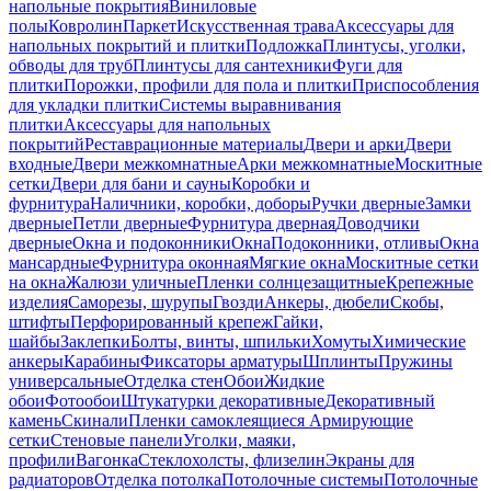
напольные покрытия
Виниловые
полы
Ковролин
Паркет
Искусственная трава
Аксессуары для
напольных покрытий и плитки
Подложка
Плинтусы, уголки,
обводы для труб
Плинтусы для сантехники
Фуги для
плитки
Порожки, профили для пола и плитки
Приспособления
для укладки плитки
Системы выравнивания
плитки
Аксессуары для напольных
покрытий
Реставрационные материалы
Двери и арки
Двери
входные
Двери межкомнатные
Арки межкомнатные
Москитные
сетки
Двери для бани и сауны
Коробки и
фурнитура
Наличники, коробки, доборы
Ручки дверные
Замки
дверные
Петли дверные
Фурнитура дверная
Доводчики
дверные
Окна и подоконники
Окна
Подоконники, отливы
Окна
мансардные
Фурнитура оконная
Мягкие окна
Москитные сетки
на окна
Жалюзи уличные
Пленки солнцезащитные
Крепежные
изделия
Саморезы, шурупы
Гвозди
Анкеры, дюбели
Скобы,
штифты
Перфорированный крепеж
Гайки,
шайбы
Заклепки
Болты, винты, шпильки
Хомуты
Химические
анкеры
Карабины
Фиксаторы арматуры
Шплинты
Пружины
универсальные
Отделка стен
Обои
Жидкие
обои
Фотообои
Штукатурки декоративные
Декоративный
камень
Скинали
Пленки самоклеящиеся
Армирующие
сетки
Стеновые панели
Уголки, маяки,
профили
Вагонка
Стеклохолсты, флизелин
Экраны для
радиаторов
Отделка потолка
Потолочные системы
Потолочные