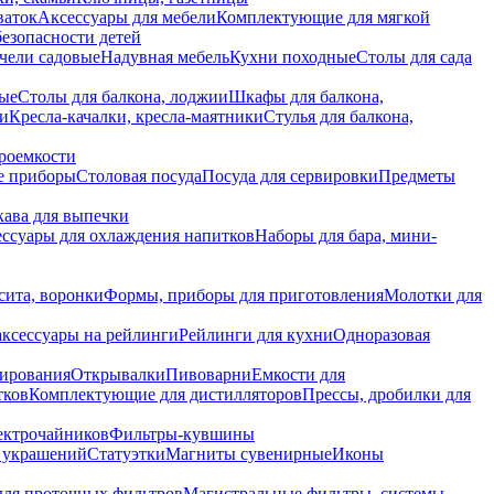
ваток
Аксессуары для мебели
Комплектующие для мягкой
безопасности детей
чели садовые
Надувная мебель
Кухни походные
Столы для сада
вые
Столы для балкона, лоджии
Шкафы для балкона,
ии
Кресла-качалки, кресла-маятники
Стулья для балкона,
роемкости
е приборы
Столовая посуда
Посуда для сервировки
Предметы
укава для выпечки
ссуары для охлаждения напитков
Наборы для бара, мини-
сита, воронки
Формы, приборы для приготовления
Молотки для
аксессуары на рейлинги
Рейлинги для кухни
Одноразовая
вирования
Открывалки
Пивоварни
Емкости для
тков
Комплектующие для дистилляторов
Прессы, дробилки для
лектрочайников
Фильтры-кувшины
я украшений
Статуэтки
Магниты сувенирные
Иконы
ля проточных фильтров
Магистральные фильтры, системы