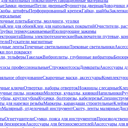
 для напольных покрытий
Реставрационные материалы
ые
Замки дверные
Петли дверные
Фурнитура дверная
Доводчики 
Скобы, штифты
Перфорированный крепеж
Гайки, шайбы
Заклепки
ерсальные
лочные плиты
Багеты, молдинги, уголки
на
Клеи для обоев
Клеи для напольных покрытий
Очистители, рас
Трубки термоусаживаемые
Изолирующие зажимы
лектрощита
Шины электротехнические
Выключатели путевые, ко
атели
Пускатели магнитные
одные ленты
Точечные светильники
Трековые светильники
Аксесс
и под покраску
ли, тельферы
Такелаж
Виброплиты, глубинные вибраторы
Бензор
сосы профессиональные
Стружкоотсосы
Домкраты
Аксессуары д
аяльное оборудование
Сварочные маски, аксессуары
Комплектующ
ечные ключи
Отвертки, наборы отверток
Ножницы слесарные
Кле
учные пилы, ножовки
Молотки, кувалды, киянки
Напильники
Ру
убцы, круглогубцы
Кусачки, болторезы, кабелерезы
Специнструм
ы для нарезки резьбы
Маркеры, карандаши строительные
Клейма
и
Малярный, отделочный инструмент
Скотч, ленты малярные
Дисп
иты
Огнетушители
Сумки, пояса для инструментов
Производствен
я бензорезов
Аксессуары для бетоносмесителей
Аксессуары для 