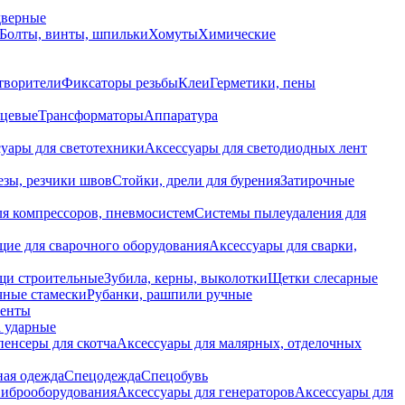
дверные
Болты, винты, шпильки
Хомуты
Химические
творители
Фиксаторы резьбы
Клеи
Герметики, пены
нцевые
Трансформаторы
Аппаратура
уары для светотехники
Аксессуары для светодиодных лент
езы, резчики швов
Стойки, дрели для бурения
Затирочные
ля компрессоров, пневмосистем
Системы пылеудаления для
ие для сварочного оборудования
Аксессуары для сварки,
щи строительные
Зубила, керны, выколотки
Щетки слесарные
чные стамески
Рубанки, рашпили ручные
енты
 ударные
енсеры для скотча
Аксессуары для малярных, отделочных
ная одежда
Спецодежда
Спецобувь
виброоборудования
Аксессуары для генераторов
Аксессуары для