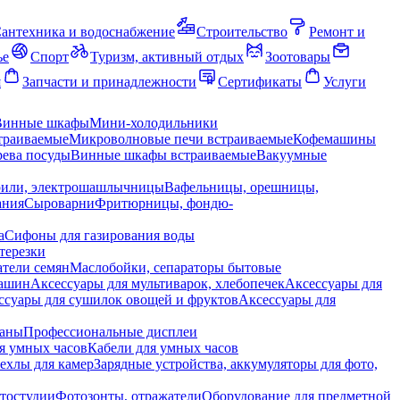
антехника и водоснабжение
Строительство
Ремонт и
ье
Спорт
Туризм, активный отдых
Зоотовары
я
Запчасти и принадлежности
Сертификаты
Услуги
Винные шкафы
Мини-холодильники
траиваемые
Микроволновые печи встраиваемые
Кофемашины
ева посуды
Винные шкафы встраиваемые
Вакуумные
рили, электрошашлычницы
Вафельницы, орешницы,
ания
Сыроварни
Фритюрницы, фондю-
а
Сифоны для газирования воды
терезки
тели семян
Маслобойки, сепараторы бытовые
машин
Аксессуары для мультиварок, хлебопечек
Аксессуары для
ссуары для сушилок овощей и фруктов
Аксессуары для
раны
Профессиональные дисплеи
я умных часов
Кабели для умных часов
ехлы для камер
Зарядные устройства, аккумуляторы для фото,
тостудии
Фотозонты, отражатели
Оборудование для предметной