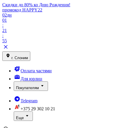
Скидки до 80% ко Дню Рождения!
промокод HAPPY22
02
дн
01
:
21
:
55
г. Слоним
Оплата частями
Для юрлиц
Покупателям
Telegram
+375 29
302 10 21
Еще