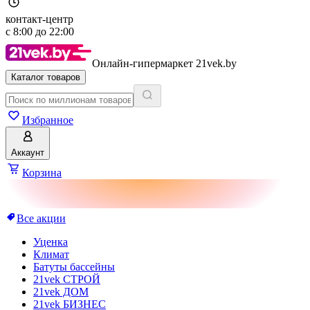
контакт-центр
с
8:00
до
22:00
Онлайн-гипермаркет 21vek.by
Каталог товаров
Избранное
Аккаунт
Корзина
Все акции
Уценка
Климат
Батуты бассейны
21vek СТРОЙ
21vek ДОМ
21vek БИЗНЕС