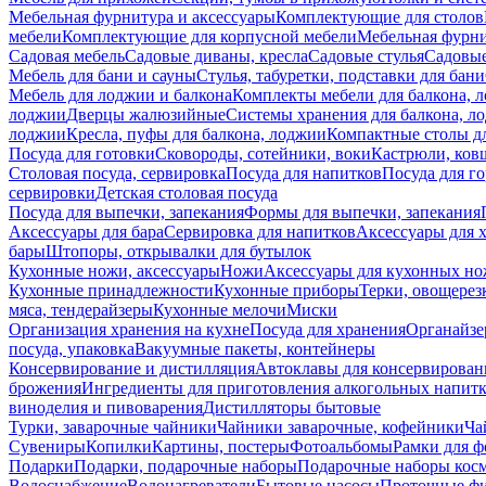
Мебельная фурнитура и аксессуары
Комплектующие для столов
мебели
Комплектующие для корпусной мебели
Мебельная фурн
Садовая мебель
Садовые диваны, кресла
Садовые стулья
Садовые
Мебель для бани и сауны
Стулья, табуретки, подставки для бани
Мебель для лоджии и балкона
Комплекты мебели для балкона, 
лоджии
Дверцы жалюзийные
Системы хранения для балкона, л
лоджии
Кресла, пуфы для балкона, лоджии
Компактные столы дл
Посуда для готовки
Сковороды, сотейники, воки
Кастрюли, ков
Столовая посуда, сервировка
Посуда для напитков
Посуда для г
сервировки
Детская столовая посуда
Посуда для выпечки, запекания
Формы для выпечки, запекания
Аксессуары для бара
Сервировка для напитков
Аксессуары для 
бары
Штопоры, открывалки для бутылок
Кухонные ножи, аксессуары
Ножи
Аксессуары для кухонных н
Кухонные принадлежности
Кухонные приборы
Терки, овощерез
мяса, тендерайзеры
Кухонные мелочи
Миски
Организация хранения на кухне
Посуда для хранения
Органайзе
посуда, упаковка
Вакуумные пакеты, контейнеры
Консервирование и дистилляция
Автоклавы для консервирован
брожения
Ингредиенты для приготовления алкогольных напит
виноделия и пивоварения
Дистилляторы бытовые
Турки, заварочные чайники
Чайники заварочные, кофейники
Ча
Сувениры
Копилки
Картины, постеры
Фотоальбомы
Рамки для ф
Подарки
Подарки, подарочные наборы
Подарочные наборы косм
Водоснабжение
Водонагреватели
Бытовые насосы
Проточные фи