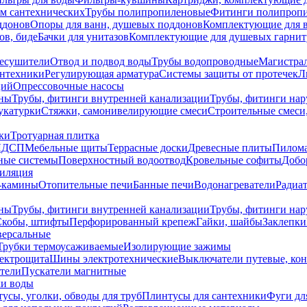
ем сантехнических
Трубы полипропиленовые
Фитинги полипроп
ддонов
Опоры для ванн, душевых поддонов
Комплектующие для 
ов, биде
Бачки для унитазов
Комплектующие для душевых гарнит
есушители
Отвод и подвод воды
Трубы водопроводные
Магистрал
антехники
Регулирующая арматура
Системы защиты от протечек
Л
ций
Опрессовочные насосы
ны
Трубы, фитинги внутренней канализации
Трубы, фитинги на
катурки
Стяжки, самонивелирующие смеси
Строительные смеси,
ки
Тротуарная плитка
ЛДСП
Мебельные щиты
Террасные доски
Древесные плиты
Пилом
ные системы
Поверхностный водоотвод
Кровельные софиты
Добо
тиляция
-камины
Отопительные печи
Банные печи
Водонагреватели
Радиат
ны
Трубы, фитинги внутренней канализации
Трубы, фитинги на
Скобы, штифты
Перфорированный крепеж
Гайки, шайбы
Заклепки
ерсальные
Трубки термоусаживаемые
Изолирующие зажимы
лектрощита
Шины электротехнические
Выключатели путевые, ко
атели
Пускатели магнитные
ки воды
усы, уголки, обводы для труб
Плинтусы для сантехники
Фуги дл