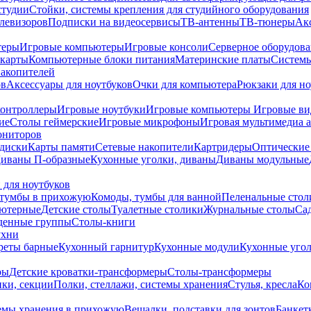
студии
Стойки, системы крепления для студийного оборудования
елевизоров
Подписки на видеосервисы
ТВ-антенны
ТВ-тюнеры
Ак
теры
Игровые компьютеры
Игровые консоли
Серверное оборудов
карты
Компьютерные блоки питания
Материнские платы
Системы
накопителей
ов
Аксессуары для ноутбуков
Очки для компьютера
Рюкзаки для но
контроллеры
Игровые ноутбуки
Игровые компьютеры
Игровые ви
ие
Столы геймерские
Игровые микрофоны
Игровая мультимедиа 
ониторов
диски
Карты памяти
Сетевые накопители
Картридеры
Оптические
иваны П-образные
Кухонные уголки, диваны
Диваны модульные
 для ноутбуков
тумбы в прихожую
Комоды, тумбы для ванной
Пеленальные стол
ьютерные
Детские столы
Туалетные столики
Журнальные столы
Са
денные группы
Столы-книги
ухни
уреты барные
Кухонный гарнитур
Кухонные модули
Кухонные угол
ры
Детские кроватки-трансформеры
Столы-трансформеры
ки, секции
Полки, стеллажи, системы хранения
Стулья, кресла
Ко
емы хранения в прихожую
Вешалки, подставки для зонтов
Банкет