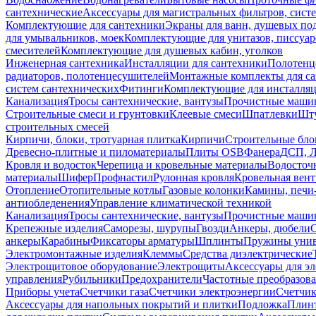
сантехнические
Аксессуары для магистральных фильтров, сист
Комплектующие для сантехники
Экраны для ванн, душевых по
для умывальников, моек
Комплектующие для унитазов, писсуар
смесителей
Комплектующие для душевых кабин, уголков
Инженерная сантехника
Инсталляции для сантехники
Полотенц
радиаторов, полотенцесушителей
Монтажные комплекты для с
систем сантехнических
Фитинги
Комплектующие для инсталля
Канализация
Тросы сантехнические, вантузы
Прочистные маши
Строительные смеси и грунтовки
Клеевые смеси
Шпатлевки
Шту
строительных смесей
Кирпичи, блоки, тротуарная плитка
Кирпичи
Строительные бло
Древесно-плитные и пиломатериалы
Плиты OSB
Фанера
ДСП, 
Кровля и водосток
Черепица и кровельные материалы
Водосточ
материалы
Шифер
Профнастил
Рулонная кровля
Кровельная вен
Отопление
Отопительные котлы
Газовые колонки
Камины, печи
антиобледенения
Управление климатической техникой
Канализация
Тросы сантехнические, вантузы
Прочистные маши
Крепежные изделия
Саморезы, шурупы
Гвозди
Анкеры, дюбели
анкеры
Карабины
Фиксаторы арматуры
Шплинты
Пружины унив
Электромонтажные изделия
Клеммы
Средства диэлектрические
Электрощитовое оборудование
Электрощиты
Аксессуары для э
управления
Рубильники
Предохранители
Частотные преобразов
Приборы учета
Счетчики газа
Счетчики электроэнергии
Счетчи
Аксессуары для напольных покрытий и плитки
Подложка
Плинт