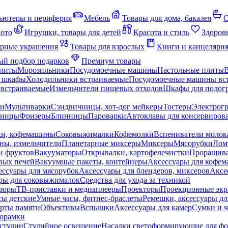
ьютеры и периферия
Мебель
Товары для дома, бакалея
С
мото
Игрушки, товары для детей
Красота и стиль
Здоров
рные украшения
Товары для взрослых
Книги и канцеляри
й подбор подарков
Премиум товары
плиты
Морозильники
Посудомоечные машины
Настольные плиты
 шкафы
Холодильники встраиваемые
Посудомоечные машины вс
встраиваемые
Измельчители пищевых отходов
Шкафы для подогр
чи
Мультиварки
Сэндвичницы, хот-дог мейкеры
Тостеры
Электрог
еницы
Фризеры
Блинницы
Пароварки
Автоклавы для консервиров
ки, кофемашины
Соковыжималки
Кофемолки
Вспениватели молок
ны, измельчители
Планетарные миксеры
Миксеры
Мясорубки
Лом
и фруктов
Вакууматоры
Открывалки, картофелечистки
Проращива
вых печей
Вакуумные пакеты, контейнеры
Аксессуары для кофе
ессуары для мясорубок
Аксессуары для блендеров, миксеров
Аксе
ры для соковыжималок
Средства для ухода за техникой
зоры
ТВ-приставки и медиаплееры
Проекторы
Проекционные эк
сы детские
Умные часы, фитнес-браслеты
Ремешки, аксессуары дл
рты памяти
Объективы
Вспышки
Аксессуары для камер
Сумки и ч
орамки
студии
Студийное освещение
Насадки светоформирующие для фо