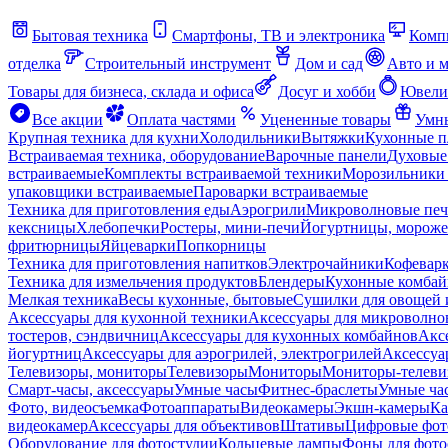
Бытовая техника
Смартфоны, ТВ и электроника
Комп
отделка
Строительный инструмент
Дом и сад
Авто и 
Товары для бизнеса, склада и офиса
Досуг и хобби
Ювели
Все акции
Оплата частями
Уцененные товары
Умны
Крупная техника для кухни
Холодильники
Вытяжки
Кухонные 
Встраиваемая техника, оборудование
Варочные панели
Духовые
встраиваемые
Комплекты встраиваемой техники
Морозильники 
упаковщики встраиваемые
Пароварки встраиваемые
Техника для приготовления еды
Аэрогрили
Микроволновые пе
кексницы
Хлебопечки
Ростеры, мини-печи
Йогуртницы, морож
фритюрницы
Яйцеварки
Попкорницы
Техника для приготовления напитков
Электрочайники
Кофевар
Техника для измельчения продуктов
Блендеры
Кухонные комбай
Мелкая техника
Весы кухонные, бытовые
Сушилки для овощей 
Аксессуары для кухонной техники
Аксессуары для микроволно
тостеров, сэндвичниц
Аксессуары для кухонных комбайнов
Акс
йогуртниц
Аксессуары для аэрогрилей, электрогрилей
Аксессуа
Телевизоры, мониторы
Телевизоры
Мониторы
Мониторы-телеви
Смарт-часы, аксессуары
Умные часы
Фитнес-браслеты
Умные ча
Фото, видеосъемка
Фотоаппараты
Видеокамеры
Экшн-камеры
Ка
видеокамер
Аксессуары для объективов
Штативы
Цифровые фот
Оборудование для фотостудии
Кольцевые лампы
Фоны для фото