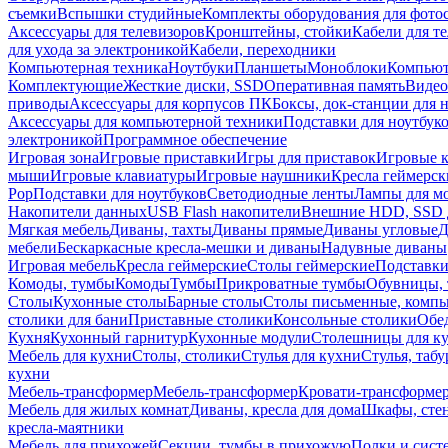
съемки
Вспышки студийные
Комплекты оборудования для фото
Аксессуары для телевизоров
Кронштейны, стойки
Кабели для т
для ухода за электроникой
Кабели, переходники
Компьютерная техника
Ноутбуки
Планшеты
Моноблоки
Компью
Комплектующие
Жесткие диски, SSD
Оперативная память
Видео
приводы
Аксессуары для корпусов ПК
Боксы, док-станции для 
Аксессуары для компьютерной техники
Подставки для ноутбук
электроникой
Программное обеспечение
Игровая зона
Игровые приставки
Игры для приставок
Игровые 
мыши
Игровые клавиатуры
Игровые наушники
Кресла геймерск
Pop
Подставки для ноутбуков
Светодиодные ленты
Лампы для м
Накопители данных
USB Flash накопители
Внешние HDD, SSD 
Мягкая мебель
Диваны, тахты
Диваны прямые
Диваны угловые
Д
мебели
Бескаркасные кресла-мешки и диваны
Надувные диваны
Игровая мебель
Кресла геймерские
Столы геймерские
Подставки
Комоды, тумбы
Комоды
Тумбы
Прикроватные тумбы
Обувницы, 
Столы
Кухонные столы
Барные столы
Столы письменные, комп
столики для бани
Приставные столики
Консольные столики
Обе
Кухня
Кухонный гарнитур
Кухонные модули
Столешницы для к
Мебель для кухни
Столы, столики
Стулья для кухни
Стулья, таб
кухни
Мебель-трансформер
Мебель-трансформер
Кровати-трансформе
Мебель для жилых комнат
Диваны, кресла для дома
Шкафы, стен
кресла-маятники
Мебель для прихожей
Секции, тумбы в прихожую
Полки и сист