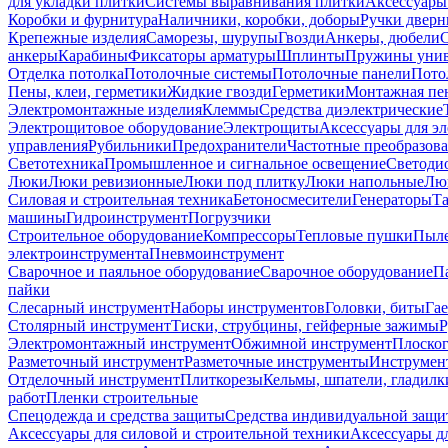
для укладки плитки
Системы выравнивания плитки
Аксессуары
Коробки и фурнитура
Наличники, коробки, доборы
Ручки дверн
Крепежные изделия
Саморезы, шурупы
Гвозди
Анкеры, дюбели
анкеры
Карабины
Фиксаторы арматуры
Шплинты
Пружины унив
Отделка потолка
Потолочные системы
Потолочные панели
Пото
Пены, клеи, герметики
Жидкие гвозди
Герметики
Монтажная пе
Электромонтажные изделия
Клеммы
Средства диэлектрические
Электрощитовое оборудование
Электрощиты
Аксессуары для э
управления
Рубильники
Предохранители
Частотные преобразов
Светотехника
Промышленное и сигнальное освещение
Светоди
Люки
Люки ревизионные
Люки под плитку
Люки напольные
Люк
Силовая и строительная техника
Бетоносмесители
Генераторы
Та
машины
Гидроинструмент
Погрузчики
Строительное оборудование
Компрессоры
Тепловые пушки
Пыле
электроинструмента
Пневмоинструмент
Сварочное и паяльное оборудование
Сварочное оборудование
П
пайки
Слесарный инструмент
Наборы инструментов
Головки, биты
Га
Столярный инструмент
Тиски, струбцины, гейферные зажимы
Р
Электромонтажный инструмент
Обжимной инструмент
Плоског
Разметочный инструмент
Разметочные инструменты
Инструмент
Отделочный инструмент
Плиткорезы
Кельмы, шпатели, гладилк
работ
Пленки строительные
Спецодежда и средства защиты
Средства индивидуальной защ
Аксессуары для силовой и строительной техники
Аксессуары дл