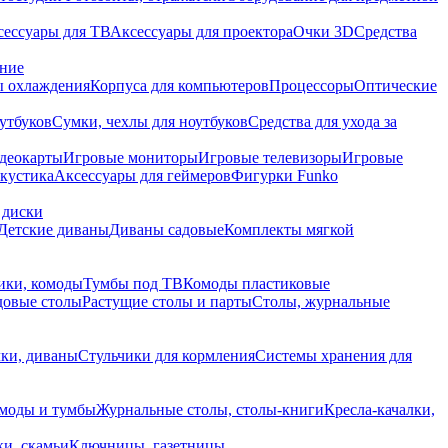
сессуары для ТВ
Аксессуары для проектора
Очки 3D
Средства
ание
 охлаждения
Корпуса для компьютеров
Процессоры
Оптические
утбуков
Сумки, чехлы для ноутбуков
Средства для ухода за
деокарты
Игровые мониторы
Игровые телевизоры
Игровые
акустика
Аксессуары для геймеров
Фигурки Funko
 диски
Детские диваны
Диваны садовые
Комплекты мягкой
ики, комоды
Тумбы под ТВ
Комоды пластиковые
довые столы
Растущие столы и парты
Столы, журнальные
ки, диваны
Стульчики для кормления
Системы хранения для
моды и тумбы
Журнальные столы, столы-книги
Кресла-качалки,
ки, скамьи
Ключницы, газетницы