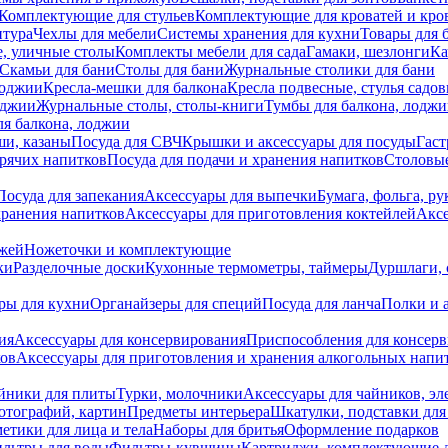
Комплектующие для стульев
Комплектующие для кроватей и кро
итура
Чехлы для мебели
Системы хранения для кухни
Товары для 
, уличные столы
Комплекты мебели для сада
Гамаки, шезлонги
Ка
Скамьи для бани
Столы для бани
Журнальные столики для бани
лоджии
Кресла-мешки для балкона
Кресла подвесные, стулья садо
оджии
Журнальные столы, столы-книги
Тумбы для балкона, лодж
я балкона, лоджии
ши, казаны
Посуда для СВЧ
Крышки и аксессуары для посуды
Гаст
орячих напитков
Посуда для подачи и хранения напитков
Столовы
Посуда для запекания
Аксессуары для выпечки
Бумага, фольга, р
хранения напитков
Аксессуары для приготовления коктейлей
Аксе
ожей
Ножеточки и комплектующие
ки
Разделочные доски
Кухонные термометры, таймеры
Дуршлаги, 
ры для кухни
Органайзеры для специй
Посуда для ланча
Полки и 
ия
Аксессуары для консервирования
Приспособления для консер
ков
Аксессуары для приготовления и хранения алкогольных напи
йники для плиты
Турки, молочники
Аксессуары для чайников, э
отографий, картин
Предметы интерьера
Шкатулки, подставки дл
етики для лица и тела
Наборы для бритья
Оформление подарков
льтры для воды
Фильтры-кувшины
Картриджи, комплектующие д