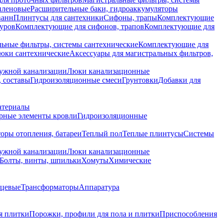
иленовые
Расширительные баки, гидроаккумуляторы
ванн
Плинтусы для сантехники
Сифоны, трапы
Комплектующие
уров
Комплектующие для сифонов, трапов
Комплектующие для
ьные фильтры, системы сантехнические
Комплектующие для
юки сантехнические
Аксессуары для магистральных фильтров,
ружной канализации
Люки канализационные
 составы
Гидроизоляционные смеси
Грунтовки
Добавки для
атериалы
рные элементы кровли
Гидроизоляционные
оры отопления, батареи
Теплый пол
Теплые плинтусы
Системы
ружной канализации
Люки канализационные
Болты, винты, шпильки
Хомуты
Химические
нцевые
Трансформаторы
Аппаратура
я плитки
Порожки, профили для пола и плитки
Приспособления