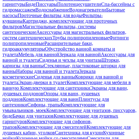
гарнитуры
Биде
Писсуары
Полотенцесушители
Спа-бассейны с
гидромассажем
Водоснабжение
Водонагреватели
Бытовые
насосы
Проточные фильтры для воды
Фильтры-
кувшины
Картриджи, комплектующие для проточных
фильтров
Магистральные фильтры, системы
сантехнические
Аксессуары для магистральных фильтров,
систем сантехнических
Трубы полипропиленовые
Фитинги
полипропиленовые
Расширительные баки,
гидроаккумуляторы
Обустройство ванной комнаты и
туалета
Мебель для ванной
Зеркала для ванной
Аксессуары для
ванной и туалета
Сиденья и чехлы для унитаза
Шторки,
карнизы для ванны
Стеклянные, пластиковые шторки для
ванны
Наборы для ванной и туалета
Зеркала
косметические
Сиденья для ванны
Коврики для ванной и
туалета
Экран-дверки в туалет
Комплектующие для мебели в
ванную
Комплектующие для сантехники
Экраны для ванн,
душевых поддонов
Опоры для ванн, душевых
поддонов
Комплектующие для ванн
Плинтусы для
сантехники
Сифоны, трапы
Комплектующие для
умывальников, моек
Комплектующие для унитазов, писсуаров,
биде
Бачки для унитазов
Комплектующие для душевых
гарнитуров
Комплектующие для сифонов,
трапов
Комплектующие для смесителей
Комплектующие для
душевых кабин, уголков
Сантехника для кухни
Кухонные
мойки
Кухонные мойки со смесителями
Смесители для