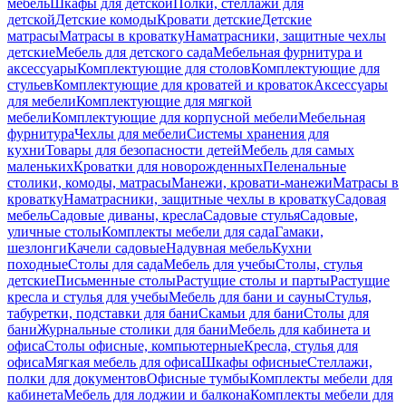
мебель
Шкафы для детской
Полки, стеллажи для
детской
Детские комоды
Кровати детские
Детские
матрасы
Матрасы в кроватку
Наматрасники, защитные чехлы
детские
Мебель для детского сада
Мебельная фурнитура и
аксессуары
Комплектующие для столов
Комплектующие для
стульев
Комплектующие для кроватей и кроваток
Аксессуары
для мебели
Комплектующие для мягкой
мебели
Комплектующие для корпусной мебели
Мебельная
фурнитура
Чехлы для мебели
Системы хранения для
кухни
Товары для безопасности детей
Мебель для самых
маленьких
Кроватки для новорожденных
Пеленальные
столики, комоды, матрасы
Манежи, кровати-манежи
Матрасы в
кроватку
Наматрасники, защитные чехлы в кроватку
Садовая
мебель
Садовые диваны, кресла
Садовые стулья
Садовые,
уличные столы
Комплекты мебели для сада
Гамаки,
шезлонги
Качели садовые
Надувная мебель
Кухни
походные
Столы для сада
Мебель для учебы
Столы, стулья
детские
Письменные столы
Растущие столы и парты
Растущие
кресла и стулья для учебы
Мебель для бани и сауны
Стулья,
табуретки, подставки для бани
Скамьи для бани
Столы для
бани
Журнальные столики для бани
Мебель для кабинета и
офиса
Столы офисные, компьютерные
Кресла, стулья для
офиса
Мягкая мебель для офиса
Шкафы офисные
Стеллажи,
полки для документов
Офисные тумбы
Комплекты мебели для
кабинета
Мебель для лоджии и балкона
Комплекты мебели для