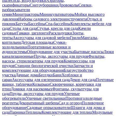
пылесосы, воздуходувки
Аэраторы,
скарификаторы
Снегоуборщики
Дровоколы
Сеялки,
разбрасыватели
семян
Минитракторы
Миникультиваторы
Мойки высокого
давления
Наборы садового электроинструмента
Отдых и
пикник
Батуты
Бассейны
Спа-бассейны
Комплекты мебели для
сада
Столы для сада
Стулья, кресла для сада
Качели
садовые
Гамаки, шезлонги
Раскладушки
Зонты,
тенты
Аксессуары для садовой мебели
Грили
Мангалы,
коптильни
Детская площадка
Сумки-
холодильники
Портативные колонки и
аудиосистемы
Оборудование для участка
Бытовые насосы
Люки
канализационные
Пруды, аксессуары для прудов
Фильтры,
насосы, стерилизаторы для прудов
Компрессоры для
прудов
Станции биологической очистки
Запчасти и
комплектующие для оборудования
Благоустройство
участка
Дачные дома
Беседки
Бани
Хозблоки и
сараи
Аксессуары для озеленения сада
Декор для сада
Почтовые
ящики, таблички
Козырьки
Скворечники, кормушки для
птиц
Домики для насекомых
Фонтаны, скульптуры для
сада
Пруды, аксессуары для прудов
Уличные
обогреватели
Уличные светильники
Противогололедные
реагенты
Декоративный щебень
Сад и огород
Поливочное
оборудование
Садовые опрыскиватели
Шланги для дома и
сада
Парники
Теплицы
Комплектующие для теплиц
Модульные