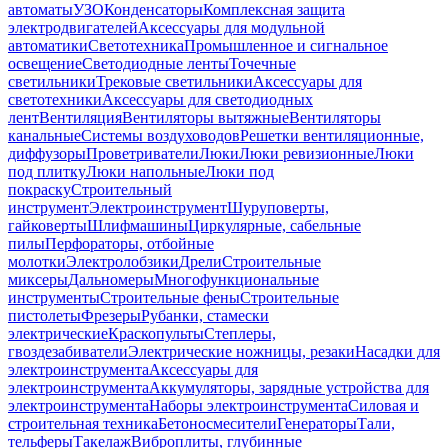
автоматы
УЗО
Конденсаторы
Комплексная защита
электродвигателей
Аксессуары для модульной
автоматики
Светотехника
Промышленное и сигнальное
освещение
Светодиодные ленты
Точечные
светильники
Трековые светильники
Аксессуары для
светотехники
Аксессуары для светодиодных
лент
Вентиляция
Вентиляторы вытяжные
Вентиляторы
канальные
Системы воздуховодов
Решетки вентиляционные,
диффузоры
Проветриватели
Люки
Люки ревизионные
Люки
под плитку
Люки напольные
Люки под
покраску
Строительный
инструмент
Электроинструмент
Шуруповерты,
гайковерты
Шлифмашины
Циркулярные, сабельные
пилы
Перфораторы, отбойные
молотки
Электролобзики
Дрели
Строительные
миксеры
Дальномеры
Многофункциональные
инструменты
Строительные фены
Строительные
пистолеты
Фрезеры
Рубанки, стамески
электрические
Краскопульты
Степлеры,
гвоздезабиватели
Электрические ножницы, резаки
Насадки для
электроинструмента
Аксессуары для
электроинструмента
Аккумуляторы, зарядные устройства для
электроинструмента
Наборы электроинструмента
Силовая и
строительная техника
Бетоносмесители
Генераторы
Тали,
тельферы
Такелаж
Виброплиты, глубинные