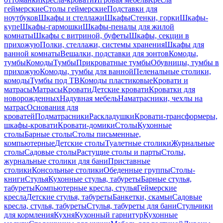
геймерские
Столы геймерские
Подставки для
ноутбуков
Шкафы и стеллажи
Шкафы
Стенки, горки
Шкафы-
купе
Шкафы-гармошки
Шкафы-пеналы для жилой
комнаты
Шкафы с витриной, буфеты
Шкафы, секции в
прихожую
Полки, стеллажи, системы хранения
Шкафы для
ванной комнаты
Вешалки, подставки для зонтов
Комоды,
тумбы
Комоды
Тумбы
Прикроватные тумбы
Обувницы, тумбы в
прихожую
Комоды, тумбы для ванной
Пеленальные столики,
комоды
Тумбы под ТВ
Комоды пластиковые
Кровати и
матрасы
Матрасы
Кровати
Детские кровати
Кроватки для
новорожденных
Надувная мебель
Наматрасники, чехлы на
матрас
Основания для
кроватей
Подматрасники
Раскладушки
Кровати-трансформеры,
шкафы-кровати
Кровати-домики
Столы
Кухонные
столы
Барные столы
Столы письменные,
компьютерные
Детские столы
Туалетные столики
Журнальные
столы
Садовые столы
Растущие столы и парты
Столы,
журнальные столики для бани
Приставные
столики
Консольные столики
Обеденные группы
Столы-
книги
Стулья
Кухонные стулья, табуреты
Барные стулья,
табуреты
Компьютерные кресла, стулья
Геймерские
кресла
Детские стулья, табуреты
Банкетки, скамьи
Садовые
кресла, стулья, табуреты
Стулья, табуреты для бани
Стульчики
для кормления
Кухня
Кухонный гарнитур
Кухонные