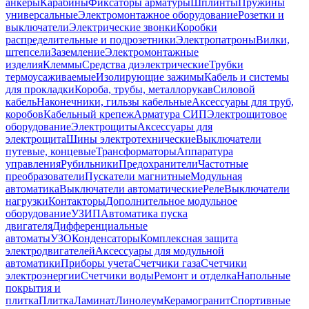
анкеры
Карабины
Фиксаторы арматуры
Шплинты
Пружины
универсальные
Электромонтажное оборудование
Розетки и
выключатели
Электрические звонки
Коробки
распределительные и подрозетники
Электропатроны
Вилки,
штепсели
Заземление
Электромонтажные
изделия
Клеммы
Средства диэлектрические
Трубки
термоусаживаемые
Изолирующие зажимы
Кабель и системы
для прокладки
Короба, трубы, металлорукав
Силовой
кабель
Наконечники, гильзы кабельные
Аксессуары для труб,
коробов
Кабельный крепеж
Арматура СИП
Электрощитовое
оборудование
Электрощиты
Аксессуары для
электрощита
Шины электротехнические
Выключатели
путевые, концевые
Трансформаторы
Аппаратура
управления
Рубильники
Предохранители
Частотные
преобразователи
Пускатели магнитные
Модульная
автоматика
Выключатели автоматические
Реле
Выключатели
нагрузки
Контакторы
Дополнительное модульное
оборудование
УЗИП
Автоматика пуска
двигателя
Дифференциальные
автоматы
УЗО
Конденсаторы
Комплексная защита
электродвигателей
Аксессуары для модульной
автоматики
Приборы учета
Счетчики газа
Счетчики
электроэнергии
Счетчики воды
Ремонт и отделка
Напольные
покрытия и
плитка
Плитка
Ламинат
Линолеум
Керамогранит
Спортивные