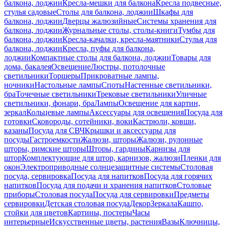
балкона, лоджии
Кресла-мешки для балкона
Кресла подвесные,
стулья садовые
Столы для балкона, лоджии
Шкафы для
балкона, лоджии
Дверцы жалюзийные
Системы хранения для
балкона, лоджии
Журнальные столы, столы-книги
Тумбы для
балкона, лоджии
Кресла-качалки, кресла-маятники
Стулья для
балкона, лоджии
Кресла, пуфы для балкона,
лоджии
Компактные столы для балкона, лоджии
Товары для
дома, бакалея
Освещение
Люстры, потолочные
светильники
Торшеры
Прикроватные лампы,
ночники
Настольные лампы
Споты
Настенные светильники,
бра
Точечные светильники
Трековые светильники
Уличные
светильники, фонари, бра
Лампы
Освещение для картин,
зеркал
Кольцевые лампы
Аксессуары для освещения
Посуда для
готовки
Сковороды, сотейники, воки
Кастрюли, ковши,
казаны
Посуда для СВЧ
Крышки и аксессуары для
посуды
Гастроемкости
Жалюзи, шторы
Жалюзи, рулонные
шторы, римские шторы
Шторы, гардины
Карнизы для
штор
Комплектующие для штор, карнизов, жалюзи
Пленки для
окон
Электроприводные солнцезащитные системы
Столовая
посуда, сервировка
Посуда для напитков
Посуда для горячих
напитков
Посуда для подачи и хранения напитков
Столовые
приборы
Столовая посуда
Посуда для сервировки
Предметы
сервировки
Детская столовая посуда
Декор
Зеркала
Кашпо,
стойки для цветов
Картины, постеры
Часы
интерьерные
Искусственные цветы, растения
Вазы
Ключницы,