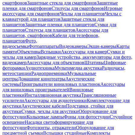
смартфонов
Защитные стекла для смартфонов
Защитные
пленки для смартфонов
Стилусы для смартфонов
Игровые
аксессуары для смартфонов
Чехлы для планшетов
Чехлы с
клавиатурой для планшетов
Защитные стекла для
планшетов
Защитные пленки для планшетов
Сумки для
планшетов
Стилусы для планшетов
Аксессуары для
планшетов, смартфонов
Кабели для телефонов,
планшетов
Фото,
видеосъемка
Фотоаппараты
Видеокамеры
Экшн-камеры
Карты
памяти
Объективы
Вспышки
Аксессуары для камер
Сумки и
чехлы для камер
Зарядные устройства, аккумуляторы для фото,
видеокамер
Аксессуары для объективов
Штативы
Цифровые
фоторамки
Аудиотехника
Мультимедиа акустика
Радиочасы,
метеостанции
Радиоприемники
Музыкальные
центры
Домашние кинотеатры
Акустические
системы
Проигрыватели виниловых пластинок
Аксессуары
для виниловых проигрывателей
Виниловые
пластинки
Инсталляционная акустика
Трансляционные
усилители
Аксессуары для аудиотехники
Комплектующие для
акустики
Акустические кабели
Подставки, стойки для
акустики
Сумки, чехлы для акустики
Оборудование для
фотостудии
Кольцевые лампы
Фоны для фотостудии
Студийное
освещение
Насадки светоформирующие для
фотостудии
Фотозонты, отражатели
Оборудование для
предметной съемки
Вспышки студийные
Комплекты