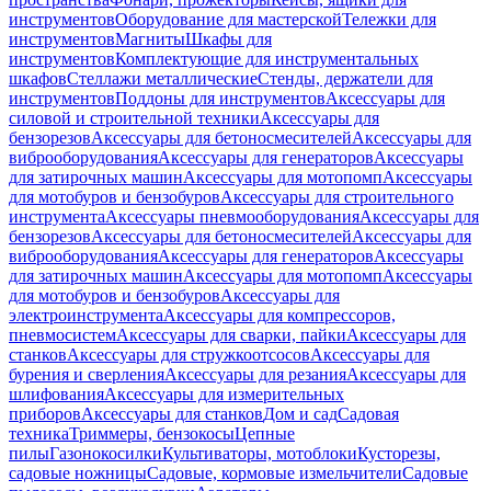
инструментов
Оборудование для мастерской
Тележки для
инструментов
Магниты
Шкафы для
инструментов
Комплектующие для инструментальных
шкафов
Стеллажи металлические
Стенды, держатели для
инструментов
Поддоны для инструментов
Аксессуары для
силовой и строительной техники
Аксессуары для
бензорезов
Аксессуары для бетоносмесителей
Аксессуары для
виброоборудования
Аксессуары для генераторов
Аксессуары
для затирочных машин
Аксессуары для мотопомп
Аксессуары
для мотобуров и бензобуров
Аксессуары для строительного
инструмента
Аксессуары пневмооборудования
Аксессуары для
бензорезов
Аксессуары для бетоносмесителей
Аксессуары для
виброоборудования
Аксессуары для генераторов
Аксессуары
для затирочных машин
Аксессуары для мотопомп
Аксессуары
для мотобуров и бензобуров
Аксессуары для
электроинструмента
Аксессуары для компрессоров,
пневмосистем
Аксессуары для сварки, пайки
Аксессуары для
станков
Аксессуары для стружкоотсосов
Аксессуары для
бурения и сверления
Аксессуары для резания
Аксессуары для
шлифования
Аксессуары для измерительных
приборов
Аксессуары для станков
Дом и сад
Садовая
техника
Триммеры, бензокосы
Цепные
пилы
Газонокосилки
Культиваторы, мотоблоки
Кусторезы,
садовые ножницы
Садовые, кормовые измельчители
Садовые