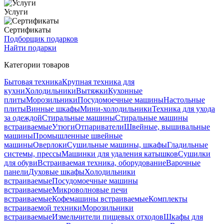
Услуги
Сертификаты
Подборщик подарков
Найти подарки
Категории товаров
Бытовая техника
Крупная техника для
кухни
Холодильники
Вытяжки
Кухонные
плиты
Морозильники
Посудомоечные машины
Настольные
плиты
Винные шкафы
Мини-холодильники
Техника для ухода
за одеждой
Стиральные машины
Стиральные машины
встраиваемые
Утюги
Отпариватели
Швейные, вышивальные
машины
Промышленные швейные
машины
Оверлоки
Сушильные машины, шкафы
Гладильные
системы, прессы
Машинки для удаления катышков
Сушилки
для обуви
Встраиваемая техника, оборудование
Варочные
панели
Духовые шкафы
Холодильники
встраиваемые
Посудомоечные машины
встраиваемые
Микроволновые печи
встраиваемые
Кофемашины встраиваемые
Комплекты
встраиваемой техники
Морозильники
встраиваемые
Измельчители пищевых отходов
Шкафы для