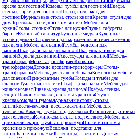
модули
Столешницы для кухни
Мебель для гостиной
Диваны,
кресла для гостиной
Комоды, тумбы для гостиной
Шкафы,
стенки, горки для гостиной
Полки, стеллажи для
гостиной
Журнальные столы, столы-книги
Кресла, стулья для
дома
Кресла-качалки, кресла-маятники
Мебель для
кухни
Столы, столики
Стулья для кухни
Стулья, табуреты
барные
Кухонный гарнитур
Кухонные модули
Кухонные
уголки, диваны
Стульчики для кормления
Системы хранения
для кухни
Мебель для ванной
Тумбы, консоли для
ванной
Шкафы, пеналы для ванной
Шкафчики, полки для
ванной
Зеркала для ванной
Аксессуары для ванной
Мебель-
трансформер
Мебель-трансформер
Кровати-
трансформеры
Детские кроватки-трансформеры
Столы-
трансформеры
Мебель для спальни
Зеркала
Комплекты мебели
для спальни
Прикроватные тумбы
Комоды и тумбы для
спальни
Туалетные столики
Шкафы для спальни
Мебель для
жилых комнат
Диваны, кресла для дома
Шкафы, стенки,
секции
Полки, стеллажи, системы хранения
Стулья,
кресла
Комоды и тумбы
Журнальные столы, столы-
книги
Кресла-качалки, кресла-маятники
Мебель для
телевизора
Комоды, тумбы под телевизор
Кронштейны, стойки
для телевизора
Каминокомплекты под телевизор
Мебель для
прихожей
Секции, тумбы в прихожую
Полки и системы
хранения в прихожую
Вешалки, подставки для
зонтов
Банкетки, скамьи
Ключницы, газетницы
Детская