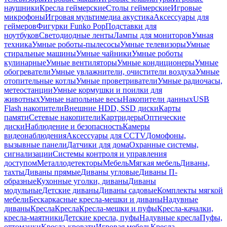
наушники
Кресла геймерские
Столы геймерские
Игровые
микрофоны
Игровая мультимедиа акустика
Аксессуары для
геймеров
Фигурки Funko Pop
Подставки для
ноутбуков
Светодиодные ленты
Лампы для мониторов
Умная
техника
Умные роботы-пылесосы
Умные телевизоры
Умные
стиральные машины
Умные чайники
Умные роботы
кулинарные
Умные вентиляторы
Умные кондиционеры
Умные
обогреватели
Умные увлажнители, очистители воздуха
Умные
отопительные котлы
Умные проветриватели
Умные радиочасы,
метеостанции
Умные кормушки и поилки для
животных
Умные напольные весы
Накопители данных
USB
Flash накопители
Внешние HDD, SSD диски
Карты
памяти
Сетевые накопители
Картридеры
Оптические
диски
Наблюдение и безопасность
Камеры
видеонаблюдения
Аксессуары для CCTV
Домофоны,
вызывные панели
Датчики для дома
Охранные системы,
сигнализации
Системы контроля и управления
доступом
Металлодетекторы
Мебель
Мягкая мебель
Диваны,
тахты
Диваны прямые
Диваны угловые
Диваны П-
образные
Кухонные уголки, диваны
Диваны
модульные
Детские диваны
Диваны садовые
Комплекты мягкой
мебели
Бескаркасные кресла-мешки и диваны
Надувные
диваны
Кресла
Кресла
Кресла-мешки и пуфы
Кресла-качалки,
кресла-маятники
Детские кресла, пуфы
Надувные кресла
Пуфы,
оттоманки
Кресла-кровати
Игровая мебель
Кресла