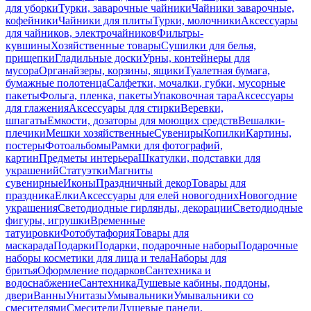
для уборки
Турки, заварочные чайники
Чайники заварочные,
кофейники
Чайники для плиты
Турки, молочники
Аксессуары
для чайников, электрочайников
Фильтры-
кувшины
Хозяйственные товары
Сушилки для белья,
прищепки
Гладильные доски
Урны, контейнеры для
мусора
Органайзеры, корзины, ящики
Туалетная бумага,
бумажные полотенца
Салфетки, мочалки, губки, мусорные
пакеты
Фольга, пленка, пакеты
Упаковочная тара
Аксессуары
для глажения
Аксессуары для стирки
Веревки,
шпагаты
Емкости, дозаторы для моющих средств
Вешалки-
плечики
Мешки хозяйственные
Сувениры
Копилки
Картины,
постеры
Фотоальбомы
Рамки для фотографий,
картин
Предметы интерьера
Шкатулки, подставки для
украшений
Статуэтки
Магниты
сувенирные
Иконы
Праздничный декор
Товары для
праздника
Елки
Аксессуары для елей новогодних
Новогодние
украшения
Светодиодные гирлянды, декорации
Светодиодные
фигуры, игрушки
Временные
татуировки
Фотобутафория
Товары для
маскарада
Подарки
Подарки, подарочные наборы
Подарочные
наборы косметики для лица и тела
Наборы для
бритья
Оформление подарков
Сантехника и
водоснабжение
Сантехника
Душевые кабины, поддоны,
двери
Ванны
Унитазы
Умывальники
Умывальники со
смесителями
Смесители
Душевые панели,