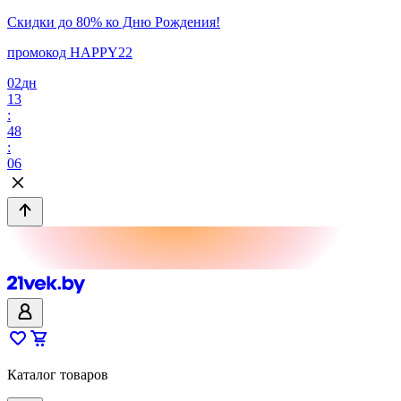
Скидки до 80% ко Дню Рождения!
промокод HAPPY22
02
дн
13
:
48
:
06
Каталог товаров