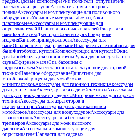
грядки
Садовые компостеры
Уничтожители, отпугиватели
насекомых и грызунов
Автоматизация и контроль
полива
Аксессуары и комплектующие для поливочного
оборудования
Укрывные материалы
Бочки, баки
пластиковые
Аксессуары и комплектующие для
опрыскивателей
Шланги для опрыскивателей
Товары для
бани
Бани
Сауны
Двери для бани и сауны
Бондарные
изделия
Банные принадлежности
Аксессуары для
бани
Оснащение и декор для бани
Измерительные приборы для
бани
Фитобочки, купели
Комплектующие для купелей
Окна
для бани
Мебель для бани и сауны
Ручки дверные для бани и
сауны
Эфирные масла
Спа-бассейны с
гидромассажем
Аксессуары и комплектующие для садовой
техники
Навесное оборудование
Двигатели для
мотоблоков
Прицепы для мотоблоков,
минитракторов
Аксессуары для газонной техники
Аксессуары
для цепных пил
Аксессуары для садовой техники
Аксессуары
для кусторезов, ножниц садовых
Моторные масла для садовой
техники
Аксессуары для аэратоторов и
скарификаторов
Аксессуары для культиваторов и
мотоблоков
Аксессуары для воздуходувок
Аксессуары для
газонокосилок
Аксессуары для бензокос и
триммеров
Аксессуары для моек высокого
давления
Аксессуары и комплектующие для
опрыскивателей
Запчасти для садовых