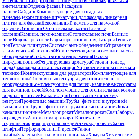
материалы
Шифер
Профнастил
Рулонная кровля
Кровельная
вентиляция
Отделка фасада
Фасадные
панели
Сайдинг
Комплектующие для фасадных
панелей
Декоративные штукатурки для фасада
Клинкерная
плитка для фасада
Декоративный камень для наружной
отделки
Отопление
Отопительные котлы
Газовые
колонки
Камины, печи-камины
Отопительные печи
Банные
печи
Водонагреватели
Радиаторы отопления, батареи
Теплый
пол
Теплые плинтусы
Системы антиобледенения
Управление
климатической техникой
Комплектующие для отопительного
оборудования
Стабилизаторы напряжения
Насосы
циркуляционные
Регулирующая арматура
Отвод и подвод
воды
Дымоходы и комплектующие
Управление климатической
техникой
Комплектующие для радиаторов
Комплектующие для
теплого пола
Топливо и аксессуары для отопительного
оборудования
Комплектующие для печей, каминов
Аксессуары
для каминов, печей
Комплектующие для отопительных котлов,
водонагревателей
Канализация
Тросы сантехнические,
вантузы
Прочистные машины
Трубы, фитинги внутренней
канализации
Трубы, фитинги наружной канализации
Люки
канализационные
Металлопрокат
Металлопрокат
Сваи
Заборы,
ограждения
Автоматика для ворот
Крепежные
изделия
Саморезы, шурупы
Гвозди
Анкеры, дюбели
Скобы,
штифты
Перфорированный крепеж
Гайки,
шайбы
Заклепки
Болты, винты, шпильки
Хомуты
Химические