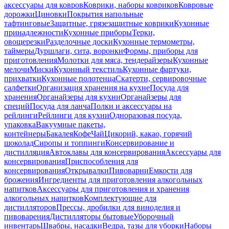
аксессуары для ковров
Коврики, наборы ковриков
Ковровые
дорожки
Циновки
Покрытия напольные
тафтинговые
Защитные, грязезащитные коврики
Кухонные
принадлежности
Кухонные приборы
Терки,
овощерезки
Разделочные доски
Кухонные термометры,
таймеры
Дуршлаги, сита, воронки
Формы, приборы для
приготовления
Молотки для мяса, тендерайзеры
Кухонные
мелочи
Миски
Кухонный текстиль
Кухонные фартуки,
прихватки
Кухонные полотенца
Скатерти, сервировочные
салфетки
Организация хранения на кухне
Посуда для
хранения
Органайзеры для кухни
Органайзеры для
специй
Посуда для ланча
Полки и аксессуары на
рейлинги
Рейлинги для кухни
Одноразовая посуда,
упаковка
Вакуумные пакеты,
контейнеры
Бакалея
Кофе
Чай
Цикорий, какао, горячий
шоколад
Сиропы и топпинги
Консервирование и
дистилляция
Автоклавы для консервирования
Аксессуары для
консервирования
Приспособления для
консервирования
Открывалки
Пивоварни
Емкости для
брожения
Ингредиенты для приготовления алкогольных
напитков
Аксессуары для приготовления и хранения
алкогольных напитков
Комплектующие для
дистилляторов
Прессы, дробилки для виноделия и
пивоварения
Дистилляторы бытовые
Уборочный
инвентарь
Швабры, насадки
Ведра, тазы для уборки
Наборы