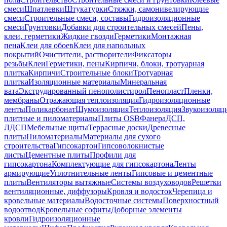
смеси
Шпатлевки
Штукатурки
Стяжки, самонивелирующие
смеси
Строительные смеси, составы
Гидроизоляционные
смеси
Грунтовки
Добавки для строительных смесей
Пены,
клеи, герметики
Жидкие гвозди
Герметики
Монтажная
пена
Клеи для обоев
Клеи для напольных
покрытий
Очистители, растворители
Фиксаторы
резьбы
Клеи
Герметики, пены
Кирпичи, блоки, тротуарная
плитка
Кирпичи
Строительные блоки
Тротуарная
плитка
Изоляционные материалы
Минеральная
вата
Экструдированный пенополистирол
Пенопласт
Пленки,
мембраны
Отражающая теплоизоляция
Гидроизоляционные
ленты
Поликарбонат
Шумоизоляция
Теплоизоляция
Звукоизоляц
плитные и пиломатериалы
Плиты OSB
Фанера
ДСП,
ЛДСП
Мебельные щиты
Террасные доски
Древесные
плиты
Пиломатериалы
Материалы для сухого
строительства
Гипсокартон
Гипсоволокнистые
листы
Цементные плиты
Профили для
гипсокартона
Комплектующие для гипсокартона
Ленты
армирующие
Уплотнительные ленты
Гипсовые и цементные
плиты
Вентиляторы вытяжные
Системы воздуховодов
Решетки
вентиляционные, диффузоры
Кровля и водосток
Черепица и
кровельные материалы
Водосточные системы
Поверхностный
водоотвод
Кровельные софиты
Доборные элементы
кровли
Гидроизоляционные