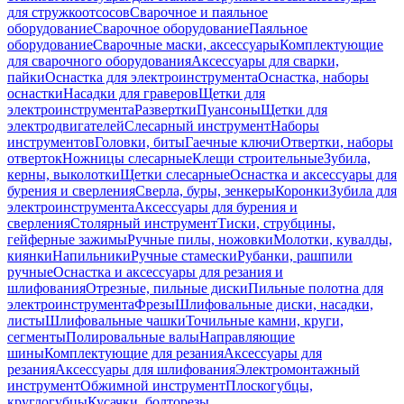
для стружкоотсосов
Сварочное и паяльное
оборудование
Сварочное оборудование
Паяльное
оборудование
Сварочные маски, аксессуары
Комплектующие
для сварочного оборудования
Аксессуары для сварки,
пайки
Оснастка для электроинструмента
Оснастка, наборы
оснастки
Насадки для граверов
Щетки для
электроинструмента
Развертки
Пуансоны
Щетки для
электродвигателей
Слесарный инструмент
Наборы
инструментов
Головки, биты
Гаечные ключи
Отвертки, наборы
отверток
Ножницы слесарные
Клещи строительные
Зубила,
керны, выколотки
Щетки слесарные
Оснастка и аксессуары для
бурения и сверления
Сверла, буры, зенкеры
Коронки
Зубила для
электроинструмента
Аксессуары для бурения и
сверления
Столярный инструмент
Тиски, струбцины,
гейферные зажимы
Ручные пилы, ножовки
Молотки, кувалды,
киянки
Напильники
Ручные стамески
Рубанки, рашпили
ручные
Оснастка и аксессуары для резания и
шлифования
Отрезные, пильные диски
Пильные полотна для
электроинструмента
Фрезы
Шлифовальные диски, насадки,
листы
Шлифовальные чашки
Точильные камни, круги,
сегменты
Полировальные валы
Направляющие
шины
Комплектующие для резания
Аксессуары для
резания
Аксессуары для шлифования
Электромонтажный
инструмент
Обжимной инструмент
Плоскогубцы,
круглогубцы
Кусачки, болторезы,