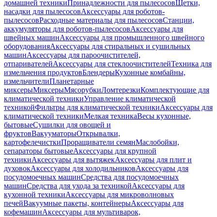
домашней техники
Принадлежности для пылесосов
Щетки,
насадки для пылесосов
Аксессуары для роботов-
пылесосов
Расходные материалы для пылесосов
Станции,
аккумуляторы для роботов-пылесосов
Аксессуары для
швейных машин
Аксессуары для промышленного швейного
оборудования
Аксессуары для стиральных и сушильных
машин
Аксессуары для пароочистителей,
отпаривателей
Аксессуары для стеклоочистителей
Техника для
измельчения продуктов
Блендеры
Кухонные комбайны,
измельчители
Планетарные
миксеры
Миксеры
Мясорубки
Ломтерезки
Комплектующие для
климатической техники
Управление климатической
техникой
Фильтры для климатической техники
Аксессуары для
климатической техники
Мелкая техника
Весы кухонные,
бытовые
Сушилки для овощей и
фруктов
Вакууматоры
Открывалки,
картофелечистки
Проращиватели семян
Маслобойки,
сепараторы бытовые
Аксессуары для крупной
техники
Аксессуары для вытяжек
Аксессуары для плит и
духовок
Аксессуары для холодильников
Аксессуары для
посудомоечных машин
Средства для посудомоечных
машин
Средства для ухода за техникой
Аксессуары для
кухонной техники
Аксессуары для микроволновых
печей
Вакуумные пакеты, контейнеры
Аксессуары для
кофемашин
Аксессуары для мультиварок,