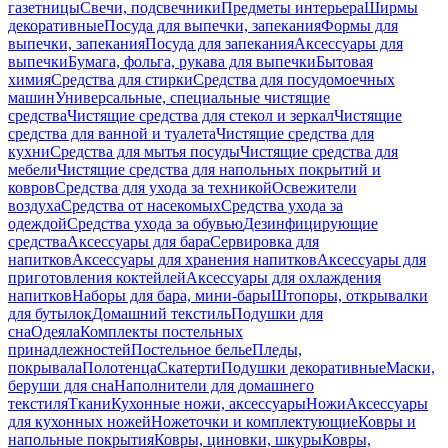
газетницы
Свечи, подсвечники
Предметы интерьера
Ширмы
декоративные
Посуда для выпечки, запекания
Формы для
выпечки, запекания
Посуда для запекания
Аксессуары для
выпечки
Бумага, фольга, рукава для выпечки
Бытовая
химия
Средства для стирки
Средства для посудомоечных
машин
Универсальные, специальные чистящие
средства
Чистящие средства для стекол и зеркал
Чистящие
средства для ванной и туалета
Чистящие средства для
кухни
Средства для мытья посуды
Чистящие средства для
мебели
Чистящие средства для напольных покрытий и
ковров
Средства для ухода за техникой
Освежители
воздуха
Средства от насекомых
Средства ухода за
одеждой
Средства ухода за обувью
Дезинфицирующие
средства
Аксессуары для бара
Сервировка для
напитков
Аксессуары для хранения напитков
Аксессуары для
приготовления коктейлей
Аксессуары для охлаждения
напитков
Наборы для бара, мини-бары
Штопоры, открывалки
для бутылок
Домашний текстиль
Подушки для
сна
Одеяла
Комплекты постельных
принадлежностей
Постельное белье
Пледы,
покрывала
Полотенца
Скатерти
Подушки декоративные
Маски,
беруши для сна
Наполнители для домашнего
текстиля
Ткани
Кухонные ножи, аксессуары
Ножи
Аксессуары
для кухонных ножей
Ножеточки и комплектующие
Ковры и
напольные покрытия
Ковры, циновки, шкуры
Ковры,