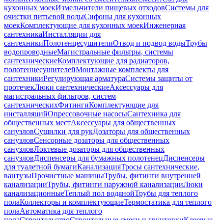
кухонных моек
Измельчители пищевых отходов
Системы для
очистки питьевой воды
Сифоны для кухонных
моек
Комплектующие для кухонных моек
Инженерная
сантехника
Инсталляции для
сантехники
Полотенцесушители
Отвод и подвод воды
Трубы
водопроводные
Магистральные фильтры, системы
сантехнические
Комплектующие для радиаторов,
полотенцесушителей
Монтажные комплекты для
сантехники
Регулирующая арматура
Системы защиты от
протечек
Люки сантехнические
Аксессуары для
магистральных фильтров, систем
сантехнических
Фитинги
Комплектующие для
инсталляций
Опрессовочные насосы
Сантехника для
общественных мест
Аксессуары для общественных
санузлов
Сушилки для рук
Дозаторы для общественных
санузлов
Сенсорные дозаторы для общественных
санузлов
Локтевые дозаторы для общественных
санузлов
Диспенсеры для бумажных полотенец
Диспенсеры
для туалетной бумаги
Канализация
Тросы сантехнические,
вантузы
Прочистные машины
Трубы, фитинги внутренней
канализации
Трубы, фитинги наружной канализации
Люки
канализационные
Теплый пол водяной
Трубы для теплого
пола
Коллекторы и комплектующие
Термостатика для теплого
пола
Автоматика для теплого
пола
Строительство
Строительные смеси и грунтовки
Клеевые