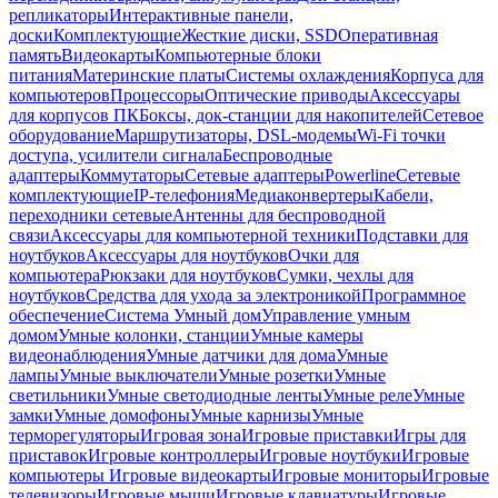
репликаторы
Интерактивные панели,
доски
Комплектующие
Жесткие диски, SSD
Оперативная
память
Видеокарты
Компьютерные блоки
питания
Материнские платы
Системы охлаждения
Корпуса для
компьютеров
Процессоры
Оптические приводы
Аксессуары
для корпусов ПК
Боксы, док-станции для накопителей
Сетевое
оборудование
Маршрутизаторы, DSL-модемы
Wi-Fi точки
доступа, усилители сигнала
Беспроводные
адаптеры
Коммутаторы
Сетевые адаптеры
Powerline
Сетевые
комплектующие
IP-телефония
Медиаконвертеры
Кабели,
переходники сетевые
Антенны для беспроводной
связи
Аксессуары для компьютерной техники
Подставки для
ноутбуков
Аксессуары для ноутбуков
Очки для
компьютера
Рюкзаки для ноутбуков
Сумки, чехлы для
ноутбуков
Средства для ухода за электроникой
Программное
обеспечение
Система Умный дом
Управление умным
домом
Умные колонки, станции
Умные камеры
видеонаблюдения
Умные датчики для дома
Умные
лампы
Умные выключатели
Умные розетки
Умные
светильники
Умные светодиодные ленты
Умные реле
Умные
замки
Умные домофоны
Умные карнизы
Умные
терморегуляторы
Игровая зона
Игровые приставки
Игры для
приставок
Игровые контроллеры
Игровые ноутбуки
Игровые
компьютеры
Игровые видеокарты
Игровые мониторы
Игровые
телевизоры
Игровые мыши
Игровые клавиатуры
Игровые