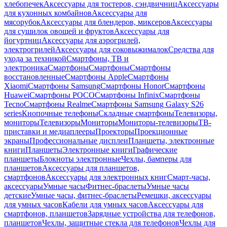
хлебопечек
Аксессуары для тостеров, сэндвичниц
Аксессуары
для кухонных комбайнов
Аксессуары для
мясорубок
Аксессуары для блендеров, миксеров
Аксессуары
для сушилок овощей и фруктов
Аксессуары для
йогуртниц
Аксессуары для аэрогрилей,
электрогрилей
Аксессуары для соковыжималок
Средства для
ухода за техникой
Смартфоны, ТВ и
электроника
Смартфоны
Смартфоны
Смартфоны
восстановленные
Смартфоны Apple
Смартфоны
Xiaomi
Смартфоны Samsung
Смартфоны Honor
Смартфоны
Huawei
Смартфоны POCO
Смартфоны Infinix
Смартфоны
Tecno
Смартфоны Realme
Смартфоны Samsung Galaxy S26
series
Кнопочные телефоны
Складные смартфоны
Телевизоры,
мониторы
Телевизоры
Мониторы
Мониторы-телевизоры
ТВ-
приставки и медиаплееры
Проекторы
Проекционные
экраны
Профессиональные дисплеи
Планшеты, электронные
книги
Планшеты
Электронные книги
Графические
планшеты
Блокноты электронные
Чехлы, бамперы для
планшетов
Аксессуары для планшетов,
смартфонов
Аксессуары для электронных книг
Смарт-часы,
аксессуары
Умные часы
Фитнес-браслеты
Умные часы
детские
Умные часы, фитнес-браслеты
Ремешки, аксессуары
для умных часов
Кабели для умных часов
Аксессуары для
смартфонов, планшетов
Зарядные устройства для телефонов,
планшетов
Чехлы, защитные стекла для телефонов
Чехлы для