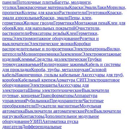
панели
Потолочные плиты
Багеты, молдинги,
уголки
Лакокрасочные материалы
Краски
Эмали
Лаки
Морилки,
пропитки
Колеры для краски
Растворители
Грунтовки
Краски,
эмали аэрозольные
Краски, эмали
Пены, клеи,
герметики
Жидкие гвозди
Герметики
Монтажная пена
Клеи для
обоев
Клеи для напольных покрытий
Очистители,
растворители
Фиксаторы резьбы
Клеи
Герметики,
пены
Электромонтажное оборудование
Розетки и
выключатели
Электрические звонки
Коробки
распределительные и подрозетники
Электропатроны
Вилки,
штепсели
Молниеприемники
Заземление
Электромонтажные
изделия
Клеммы
Средства диэлектрические
Трубки
термоусаживаемые
Изолирующие зажимы
Кабель и системы
для прокладки
Короба, трубы, металлорукав
Силовой
кабель
Наконечники, гильзы кабельные
Аксессуары для труб,
коробов
Кабельный крепеж
Арматура СИП
Электрощитовое
оборудование
Электрощиты
Аксессуары для
электрощита
Шины электротехнические
Выключатели
путевые, концевые
Трансформаторы
Аппаратура
управления
Рубильники
Предохранители
Частотные
преобразователи
Пускатели магнитные
Модульная
автоматика
Выключатели автоматические
Реле
Выключатели
нагрузки
Контакторы
Дополнительное модульное
оборудование
УЗИП
Автоматика пуска
двигателя
Дифференциальные