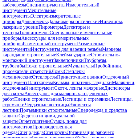
кабелерезы
Специнструменты
Измерительный
инструмент
Мерительные
инструменты
Электроизмерительные
приборы
Дальномеры
Дальномеры оптические
Нивелиры,
лазерные уровни
Пирометры
Детекторы и
тестеры
Толщиномеры
Специальные измерительные
приборы
Аксессуары для измерительных
приборов
Разметочный инструмент
Разметочные
инструменты
Инструменты для нарезки резьбы
Маркеры,
карандаши строительные
Клейма ударные
Строительно-
монтажный инструмент
Заклепочники
Труборезы,
трубогибы
Ножи строительные
Мультитулы
Пробойники,
просекатели отверстий
Ломы
Степлеры
механические
Стеклорезы
Прикаточные валики
Отделочный
инструмент
Плиткорезы
Кельмы, шпатели, гладилки
Малярный,
отделочный инструмент
Скотч, ленты малярные
Диспенсеры
для скотча
Аксессуары для малярных, отделочных
работ
Пленки строительные
Лестницы и стремянки
Лестницы,
стремянки
Чердачные лестницы
Элементы
лестниц
Подъемники строительные
Спецодежда и средства
защиты
Средства индивидуальной
защиты
Огнетушители
Сумки, пояса для
инструментов
Производственная
одежда
Спецодежда
Спецобувь
Организация рабочего
пространства
Фонари, прожекторы
Кейсы, ящики для