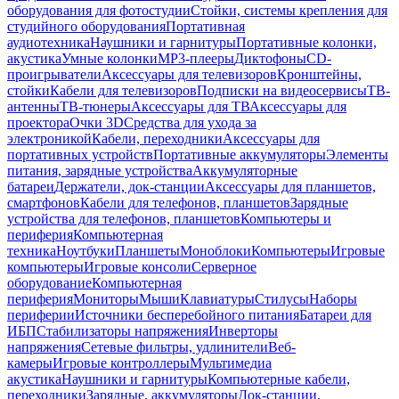
оборудования для фотостудии
Стойки, системы крепления для
студийного оборудования
Портативная
аудиотехника
Наушники и гарнитуры
Портативные колонки,
акустика
Умные колонки
MP3-плееры
Диктофоны
CD-
проигрыватели
Аксессуары для телевизоров
Кронштейны,
стойки
Кабели для телевизоров
Подписки на видеосервисы
ТВ-
антенны
ТВ-тюнеры
Аксессуары для ТВ
Аксессуары для
проектора
Очки 3D
Средства для ухода за
электроникой
Кабели, переходники
Аксессуары для
портативных устройств
Портативные аккумуляторы
Элементы
питания, зарядные устройства
Аккумуляторные
батареи
Держатели, док-станции
Аксессуары для планшетов,
смартфонов
Кабели для телефонов, планшетов
Зарядные
устройства для телефонов, планшетов
Компьютеры и
периферия
Компьютерная
техника
Ноутбуки
Планшеты
Моноблоки
Компьютеры
Игровые
компьютеры
Игровые консоли
Серверное
оборудование
Компьютерная
периферия
Мониторы
Мыши
Клавиатуры
Стилусы
Наборы
периферии
Источники бесперебойного питания
Батареи для
ИБП
Стабилизаторы напряжения
Инверторы
напряжения
Сетевые фильтры, удлинители
Веб-
камеры
Игровые контроллеры
Мультимедиа
акустика
Наушники и гарнитуры
Компьютерные кабели,
переходники
Зарядные, аккумуляторы
Док-станции,