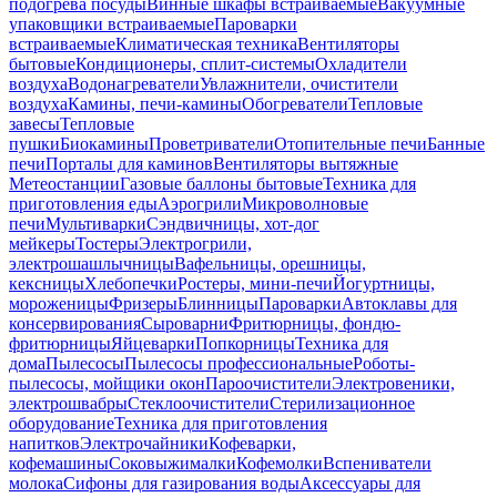
подогрева посуды
Винные шкафы встраиваемые
Вакуумные
упаковщики встраиваемые
Пароварки
встраиваемые
Климатическая техника
Вентиляторы
бытовые
Кондиционеры, сплит-системы
Охладители
воздуха
Водонагреватели
Увлажнители, очистители
воздуха
Камины, печи-камины
Обогреватели
Тепловые
завесы
Тепловые
пушки
Биокамины
Проветриватели
Отопительные печи
Банные
печи
Порталы для каминов
Вентиляторы вытяжные
Метеостанции
Газовые баллоны бытовые
Техника для
приготовления еды
Аэрогрили
Микроволновые
печи
Мультиварки
Сэндвичницы, хот-дог
мейкеры
Тостеры
Электрогрили,
электрошашлычницы
Вафельницы, орешницы,
кексницы
Хлебопечки
Ростеры, мини-печи
Йогуртницы,
мороженицы
Фризеры
Блинницы
Пароварки
Автоклавы для
консервирования
Сыроварни
Фритюрницы, фондю-
фритюрницы
Яйцеварки
Попкорницы
Техника для
дома
Пылесосы
Пылесосы профессиональные
Роботы-
пылесосы, мойщики окон
Пароочистители
Электровеники,
электрошвабры
Стеклоочистители
Стерилизационное
оборудование
Техника для приготовления
напитков
Электрочайники
Кофеварки,
кофемашины
Соковыжималки
Кофемолки
Вспениватели
молока
Сифоны для газирования воды
Аксессуары для