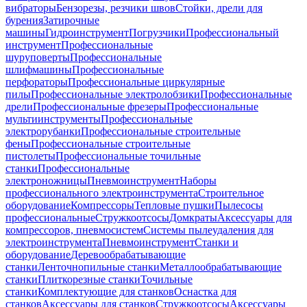
вибраторы
Бензорезы, резчики швов
Стойки, дрели для
бурения
Затирочные
машины
Гидроинструмент
Погрузчики
Профессиональный
инструмент
Профессиональные
шуруповерты
Профессиональные
шлифмашины
Профессиональные
перфораторы
Профессиональные циркулярные
пилы
Профессиональные электролобзики
Профессиональные
дрели
Профессиональные фрезеры
Профессиональные
мультиинструменты
Профессиональные
электрорубанки
Профессиональные строительные
фены
Профессиональные строительные
пистолеты
Профессиональные точильные
станки
Профессиональные
электроножницы
Пневмоинструмент
Наборы
профессионального электроинструмента
Строительное
оборудование
Компрессоры
Тепловые пушки
Пылесосы
профессиональные
Стружкоотсосы
Домкраты
Аксессуары для
компрессоров, пневмосистем
Системы пылеудаления для
электроинструмента
Пневмоинструмент
Станки и
оборудование
Деревообрабатывающие
станки
Ленточнопильные станки
Металлообрабатывающие
станки
Плиткорезные станки
Точильные
станки
Комплектующие для станков
Оснастка для
станков
Аксессуары для станков
Стружкоотсосы
Аксессуары