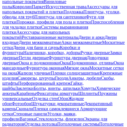
напольные покрытия
Виниловые
полы
Ковролин
Паркет
Искусственная трава
Аксессуары для
напольных покрытий и плитки
Подложка
Плинтусы, уголки,
обводы для труб
Плинтусы для сантехники
Фуги для
плитки
Порожки, профили для пола и плитки
Приспособления
для укладки плитки
Системы выравнивания
плитки
Аксессуары для напольных
покрытий
Реставрационные материалы
Двери и арки
Двери
входные
Двери межкомнатные
Арки межкомнатные
Москитные
сетки
Двери для бани и сауны
Коробки и
фурнитура
Наличники, коробки, доборы
Ручки дверные
Замки
дверные
Петли дверные
Фурнитура дверная
Доводчики
дверные
Окна и подоконники
Окна
Подоконники, отливы
Окна
мансардные
Фурнитура оконная
Мягкие окна
Москитные сетки
на окна
Жалюзи уличные
Пленки солнцезащитные
Крепежные
изделия
Саморезы, шурупы
Гвозди
Анкеры, дюбели
Скобы,
штифты
Перфорированный крепеж
Гайки,
шайбы
Заклепки
Болты, винты, шпильки
Хомуты
Химические
анкеры
Карабины
Фиксаторы арматуры
Шплинты
Пружины
универсальные
Отделка стен
Обои
Жидкие
обои
Фотообои
Штукатурки декоративные
Декоративный
камень
Скинали
Пленки самоклеящиеся
Армирующие
сетки
Стеновые панели
Уголки, маяки,
профили
Вагонка
Стеклохолсты, флизелин
Экраны для
радиаторов
Отделка потолка
Потолочные системы
Потолочные