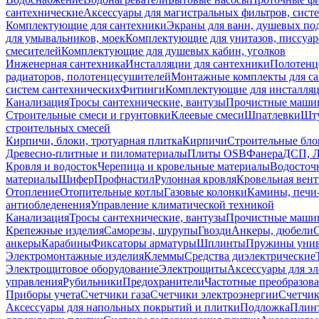
сантехнические
Аксессуары для магистральных фильтров, сист
Комплектующие для сантехники
Экраны для ванн, душевых по
для умывальников, моек
Комплектующие для унитазов, писсуар
смесителей
Комплектующие для душевых кабин, уголков
Инженерная сантехника
Инсталляции для сантехники
Полотенц
радиаторов, полотенцесушителей
Монтажные комплекты для с
систем сантехнических
Фитинги
Комплектующие для инсталля
Канализация
Тросы сантехнические, вантузы
Прочистные маши
Строительные смеси и грунтовки
Клеевые смеси
Шпатлевки
Шту
строительных смесей
Кирпичи, блоки, тротуарная плитка
Кирпичи
Строительные бло
Древесно-плитные и пиломатериалы
Плиты OSB
Фанера
ДСП, 
Кровля и водосток
Черепица и кровельные материалы
Водосточ
материалы
Шифер
Профнастил
Рулонная кровля
Кровельная вен
Отопление
Отопительные котлы
Газовые колонки
Камины, печи
антиобледенения
Управление климатической техникой
Канализация
Тросы сантехнические, вантузы
Прочистные маши
Крепежные изделия
Саморезы, шурупы
Гвозди
Анкеры, дюбели
анкеры
Карабины
Фиксаторы арматуры
Шплинты
Пружины унив
Электромонтажные изделия
Клеммы
Средства диэлектрические
Электрощитовое оборудование
Электрощиты
Аксессуары для э
управления
Рубильники
Предохранители
Частотные преобразов
Приборы учета
Счетчики газа
Счетчики электроэнергии
Счетчи
Аксессуары для напольных покрытий и плитки
Подложка
Плинт