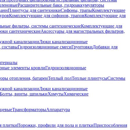
иленовые
Расширительные баки, гидроаккумуляторы
ванн
Плинтусы для сантехники
Сифоны, трапы
Комплектующие
уров
Комплектующие для сифонов, трапов
Комплектующие для
ьные фильтры, системы сантехнические
Комплектующие для
юки сантехнические
Аксессуары для магистральных фильтров,
ружной канализации
Люки канализационные
 составы
Гидроизоляционные смеси
Грунтовки
Добавки для
атериалы
рные элементы кровли
Гидроизоляционные
оры отопления, батареи
Теплый пол
Теплые плинтусы
Системы
ружной канализации
Люки канализационные
Болты, винты, шпильки
Хомуты
Химические
нцевые
Трансформаторы
Аппаратура
я плитки
Порожки, профили для пола и плитки
Приспособления