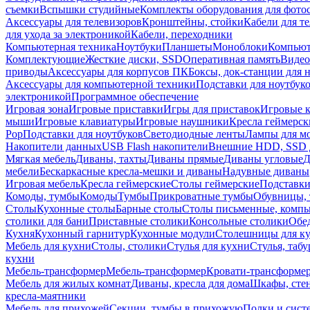
съемки
Вспышки студийные
Комплекты оборудования для фото
Аксессуары для телевизоров
Кронштейны, стойки
Кабели для т
для ухода за электроникой
Кабели, переходники
Компьютерная техника
Ноутбуки
Планшеты
Моноблоки
Компью
Комплектующие
Жесткие диски, SSD
Оперативная память
Видео
приводы
Аксессуары для корпусов ПК
Боксы, док-станции для 
Аксессуары для компьютерной техники
Подставки для ноутбук
электроникой
Программное обеспечение
Игровая зона
Игровые приставки
Игры для приставок
Игровые 
мыши
Игровые клавиатуры
Игровые наушники
Кресла геймерск
Pop
Подставки для ноутбуков
Светодиодные ленты
Лампы для м
Накопители данных
USB Flash накопители
Внешние HDD, SSD 
Мягкая мебель
Диваны, тахты
Диваны прямые
Диваны угловые
Д
мебели
Бескаркасные кресла-мешки и диваны
Надувные диваны
Игровая мебель
Кресла геймерские
Столы геймерские
Подставки
Комоды, тумбы
Комоды
Тумбы
Прикроватные тумбы
Обувницы, 
Столы
Кухонные столы
Барные столы
Столы письменные, комп
столики для бани
Приставные столики
Консольные столики
Обе
Кухня
Кухонный гарнитур
Кухонные модули
Столешницы для к
Мебель для кухни
Столы, столики
Стулья для кухни
Стулья, таб
кухни
Мебель-трансформер
Мебель-трансформер
Кровати-трансформе
Мебель для жилых комнат
Диваны, кресла для дома
Шкафы, стен
кресла-маятники
Мебель для прихожей
Секции, тумбы в прихожую
Полки и сист