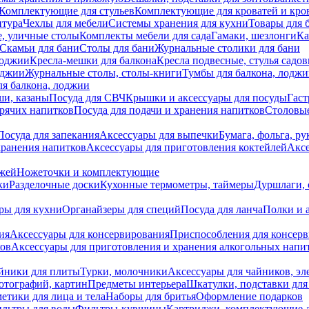
Комплектующие для стульев
Комплектующие для кроватей и кро
итура
Чехлы для мебели
Системы хранения для кухни
Товары для 
, уличные столы
Комплекты мебели для сада
Гамаки, шезлонги
Ка
Скамьи для бани
Столы для бани
Журнальные столики для бани
лоджии
Кресла-мешки для балкона
Кресла подвесные, стулья садо
оджии
Журнальные столы, столы-книги
Тумбы для балкона, лодж
я балкона, лоджии
ши, казаны
Посуда для СВЧ
Крышки и аксессуары для посуды
Гаст
орячих напитков
Посуда для подачи и хранения напитков
Столовы
Посуда для запекания
Аксессуары для выпечки
Бумага, фольга, р
хранения напитков
Аксессуары для приготовления коктейлей
Аксе
ожей
Ножеточки и комплектующие
ки
Разделочные доски
Кухонные термометры, таймеры
Дуршлаги, 
ры для кухни
Органайзеры для специй
Посуда для ланча
Полки и 
ия
Аксессуары для консервирования
Приспособления для консер
ков
Аксессуары для приготовления и хранения алкогольных напи
йники для плиты
Турки, молочники
Аксессуары для чайников, э
отографий, картин
Предметы интерьера
Шкатулки, подставки дл
етики для лица и тела
Наборы для бритья
Оформление подарков
льтры для воды
Фильтры-кувшины
Картриджи, комплектующие д