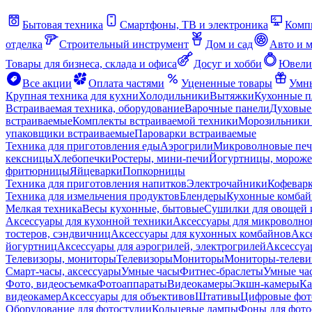
Бытовая техника
Смартфоны, ТВ и электроника
Комп
отделка
Строительный инструмент
Дом и сад
Авто и 
Товары для бизнеса, склада и офиса
Досуг и хобби
Ювели
Все акции
Оплата частями
Уцененные товары
Умны
Крупная техника для кухни
Холодильники
Вытяжки
Кухонные 
Встраиваемая техника, оборудование
Варочные панели
Духовые
встраиваемые
Комплекты встраиваемой техники
Морозильники 
упаковщики встраиваемые
Пароварки встраиваемые
Техника для приготовления еды
Аэрогрили
Микроволновые пе
кексницы
Хлебопечки
Ростеры, мини-печи
Йогуртницы, морож
фритюрницы
Яйцеварки
Попкорницы
Техника для приготовления напитков
Электрочайники
Кофевар
Техника для измельчения продуктов
Блендеры
Кухонные комбай
Мелкая техника
Весы кухонные, бытовые
Сушилки для овощей 
Аксессуары для кухонной техники
Аксессуары для микроволно
тостеров, сэндвичниц
Аксессуары для кухонных комбайнов
Акс
йогуртниц
Аксессуары для аэрогрилей, электрогрилей
Аксессуа
Телевизоры, мониторы
Телевизоры
Мониторы
Мониторы-телеви
Смарт-часы, аксессуары
Умные часы
Фитнес-браслеты
Умные ча
Фото, видеосъемка
Фотоаппараты
Видеокамеры
Экшн-камеры
Ка
видеокамер
Аксессуары для объективов
Штативы
Цифровые фот
Оборудование для фотостудии
Кольцевые лампы
Фоны для фото