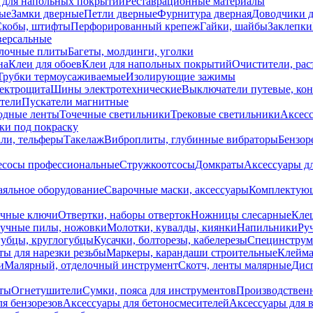
 для напольных покрытий
Реставрационные материалы
ые
Замки дверные
Петли дверные
Фурнитура дверная
Доводчики 
Скобы, штифты
Перфорированный крепеж
Гайки, шайбы
Заклепки
ерсальные
лочные плиты
Багеты, молдинги, уголки
на
Клеи для обоев
Клеи для напольных покрытий
Очистители, рас
Трубки термоусаживаемые
Изолирующие зажимы
лектрощита
Шины электротехнические
Выключатели путевые, ко
атели
Пускатели магнитные
одные ленты
Точечные светильники
Трековые светильники
Аксесс
и под покраску
ли, тельферы
Такелаж
Виброплиты, глубинные вибраторы
Бензор
сосы профессиональные
Стружкоотсосы
Домкраты
Аксессуары д
аяльное оборудование
Сварочные маски, аксессуары
Комплектующ
ечные ключи
Отвертки, наборы отверток
Ножницы слесарные
Кле
учные пилы, ножовки
Молотки, кувалды, киянки
Напильники
Ру
убцы, круглогубцы
Кусачки, болторезы, кабелерезы
Специнструм
ы для нарезки резьбы
Маркеры, карандаши строительные
Клейма
и
Малярный, отделочный инструмент
Скотч, ленты малярные
Дисп
иты
Огнетушители
Сумки, пояса для инструментов
Производствен
я бензорезов
Аксессуары для бетоносмесителей
Аксессуары для 