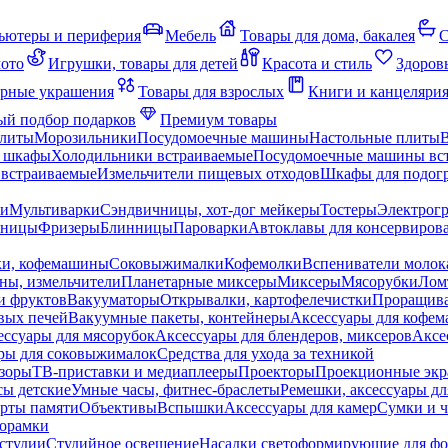
ьютеры и периферия
Мебель
Товары для дома, бакалея
С
мото
Игрушки, товары для детей
Красота и стиль
Здоров
рные украшения
Товары для взрослых
Книги и канцеляри
й подбор подарков
Премиум товары
плиты
Морозильники
Посудомоечные машины
Настольные плиты
 шкафы
Холодильники встраиваемые
Посудомоечные машины вс
встраиваемые
Измельчители пищевых отходов
Шкафы для подогр
чи
Мультиварки
Сэндвичницы, хот-дог мейкеры
Тостеры
Электрог
еницы
Фризеры
Блинницы
Пароварки
Автоклавы для консервиров
ки, кофемашины
Соковыжималки
Кофемолки
Вспениватели молок
ны, измельчители
Планетарные миксеры
Миксеры
Мясорубки
Лом
и фруктов
Вакууматоры
Открывалки, картофелечистки
Проращива
вых печей
Вакуумные пакеты, контейнеры
Аксессуары для кофе
ессуары для мясорубок
Аксессуары для блендеров, миксеров
Аксе
ры для соковыжималок
Средства для ухода за техникой
зоры
ТВ-приставки и медиаплееры
Проекторы
Проекционные эк
сы детские
Умные часы, фитнес-браслеты
Ремешки, аксессуары дл
рты памяти
Объективы
Вспышки
Аксессуары для камер
Сумки и ч
орамки
студии
Студийное освещение
Насадки светоформирующие для фо