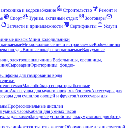
антехника и водоснабжение
Строительство
Ремонт и
ье
Спорт
Туризм, активный отдых
Зоотовары
я
Запчасти и принадлежности
Сертификаты
Услуги
Винные шкафы
Мини-холодильники
траиваемые
Микроволновые печи встраиваемые
Кофемашины
ева посуды
Винные шкафы встраиваемые
Вакуумные
рили, электрошашлычницы
Вафельницы, орешницы,
ания
Сыроварни
Фритюрницы, фондю-
а
Сифоны для газирования воды
терезки
тели семян
Маслобойки, сепараторы бытовые
машин
Аксессуары для мультиварок, хлебопечек
Аксессуары для
ссуары для сушилок овощей и фруктов
Аксессуары для
раны
Профессиональные дисплеи
я умных часов
Кабели для умных часов
ехлы для камер
Зарядные устройства, аккумуляторы для фото,
тостудии
Фотозонты, отражатели
Оборудование для предметной