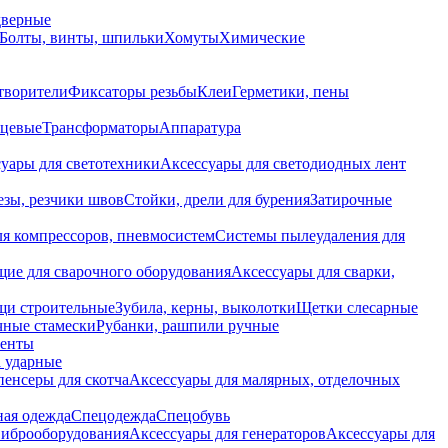
дверные
Болты, винты, шпильки
Хомуты
Химические
творители
Фиксаторы резьбы
Клеи
Герметики, пены
нцевые
Трансформаторы
Аппаратура
уары для светотехники
Аксессуары для светодиодных лент
езы, резчики швов
Стойки, дрели для бурения
Затирочные
ля компрессоров, пневмосистем
Системы пылеудаления для
ие для сварочного оборудования
Аксессуары для сварки,
щи строительные
Зубила, керны, выколотки
Щетки слесарные
чные стамески
Рубанки, рашпили ручные
енты
 ударные
енсеры для скотча
Аксессуары для малярных, отделочных
ная одежда
Спецодежда
Спецобувь
виброоборудования
Аксессуары для генераторов
Аксессуары для