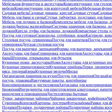
Мебельная фурнитура и аксессуары
Комплектующие для столов
мебели
Комплектующие для корпусной мебели
Мебельная фурн
Садовая мебель
Садовые диваны, кресла
Садовые стулья
Садовые
Мебель для бани и сауны
Стулья, табуретки, подставки для бани
Мебель для лоджии и балкона
Комплекты мебели для балкона, 
лоджии
Дверцы жалюзийные
Системы хранения для балкона, л
лоджии
Кресла, пуфы для балкона, лоджии
Компактные столы дл
Посуда для готовки
Сковороды, сотейники, воки
Кастрюли, ков
Столовая посуда, сервировка
Посуда для напитков
Посуда для г
сервировки
Детская столовая посуда
Посуда для выпечки, запекания
Формы для выпечки, запекания
Аксессуары для бара
Сервировка для напитков
Аксессуары для 
бары
Штопоры, открывалки для бутылок
Кухонные ножи, аксессуары
Ножи
Аксессуары для кухонных н
Кухонные принадлежности
Кухонные приборы
Терки, овощерез
мяса, тендерайзеры
Кухонные мелочи
Миски
Организация хранения на кухне
Посуда для хранения
Органайзе
посуда, упаковка
Вакуумные пакеты, контейнеры
Консервирование и дистилляция
Автоклавы для консервирован
брожения
Ингредиенты для приготовления алкогольных напит
виноделия и пивоварения
Дистилляторы бытовые
Турки, заварочные чайники
Чайники заварочные, кофейники
Ча
Сувениры
Копилки
Картины, постеры
Фотоальбомы
Рамки для ф
Подарки
Подарки, подарочные наборы
Подарочные наборы косм
Водоснабжение
Водонагреватели
Бытовые насосы
Проточные фи