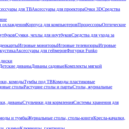
сессуары для ТВ
Аксессуары для проектора
Очки 3D
Средства
ание
 охлаждения
Корпуса для компьютеров
Процессоры
Оптические
утбуков
Сумки, чехлы для ноутбуков
Средства для ухода за
деокарты
Игровые мониторы
Игровые телевизоры
Игровые
акустика
Аксессуары для геймеров
Фигурки Funko
 диски
Детские диваны
Диваны садовые
Комплекты мягкой
ики, комоды
Тумбы под ТВ
Комоды пластиковые
довые столы
Растущие столы и парты
Столы, журнальные
ки, диваны
Стульчики для кормления
Системы хранения для
моды и тумбы
Журнальные столы, столы-книги
Кресла-качалки,
ки, скамьи
Ключницы, газетницы