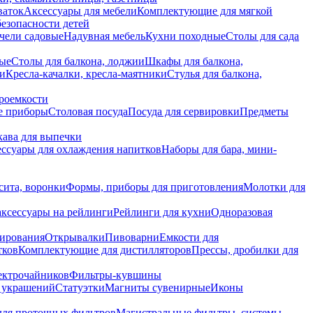
ваток
Аксессуары для мебели
Комплектующие для мягкой
безопасности детей
чели садовые
Надувная мебель
Кухни походные
Столы для сада
вые
Столы для балкона, лоджии
Шкафы для балкона,
ии
Кресла-качалки, кресла-маятники
Стулья для балкона,
роемкости
е приборы
Столовая посуда
Посуда для сервировки
Предметы
укава для выпечки
ссуары для охлаждения напитков
Наборы для бара, мини-
сита, воронки
Формы, приборы для приготовления
Молотки для
аксессуары на рейлинги
Рейлинги для кухни
Одноразовая
вирования
Открывалки
Пивоварни
Емкости для
тков
Комплектующие для дистилляторов
Прессы, дробилки для
лектрочайников
Фильтры-кувшины
я украшений
Статуэтки
Магниты сувенирные
Иконы
ля проточных фильтров
Магистральные фильтры, системы