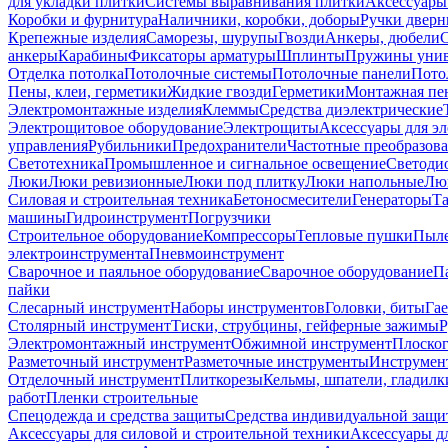
для укладки плитки
Системы выравнивания плитки
Аксессуары
Коробки и фурнитура
Наличники, коробки, доборы
Ручки дверн
Крепежные изделия
Саморезы, шурупы
Гвозди
Анкеры, дюбели
анкеры
Карабины
Фиксаторы арматуры
Шплинты
Пружины унив
Отделка потолка
Потолочные системы
Потолочные панели
Пото
Пены, клеи, герметики
Жидкие гвозди
Герметики
Монтажная пе
Электромонтажные изделия
Клеммы
Средства диэлектрические
Электрощитовое оборудование
Электрощиты
Аксессуары для э
управления
Рубильники
Предохранители
Частотные преобразов
Светотехника
Промышленное и сигнальное освещение
Светоди
Люки
Люки ревизионные
Люки под плитку
Люки напольные
Люк
Силовая и строительная техника
Бетоносмесители
Генераторы
Та
машины
Гидроинструмент
Погрузчики
Строительное оборудование
Компрессоры
Тепловые пушки
Пыле
электроинструмента
Пневмоинструмент
Сварочное и паяльное оборудование
Сварочное оборудование
П
пайки
Слесарный инструмент
Наборы инструментов
Головки, биты
Га
Столярный инструмент
Тиски, струбцины, гейферные зажимы
Р
Электромонтажный инструмент
Обжимной инструмент
Плоског
Разметочный инструмент
Разметочные инструменты
Инструмент
Отделочный инструмент
Плиткорезы
Кельмы, шпатели, гладилк
работ
Пленки строительные
Спецодежда и средства защиты
Средства индивидуальной защ
Аксессуары для силовой и строительной техники
Аксессуары дл