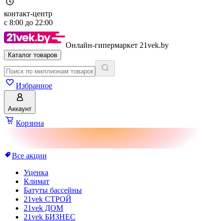
контакт-центр
с
8:00
до
22:00
Онлайн-гипермаркет 21vek.by
Каталог товаров
Избранное
Аккаунт
Корзина
Все акции
Уценка
Климат
Батуты бассейны
21vek СТРОЙ
21vek ДОМ
21vek БИЗНЕС