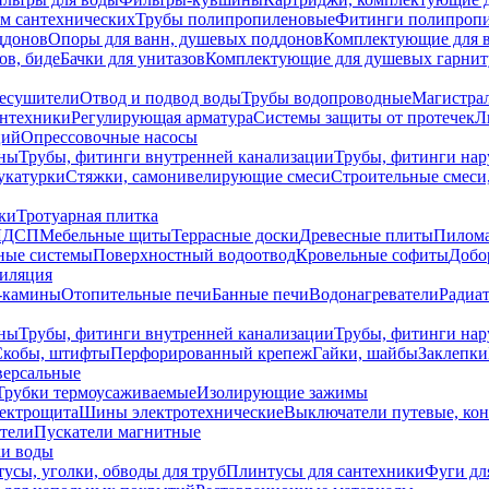
ем сантехнических
Трубы полипропиленовые
Фитинги полипроп
ддонов
Опоры для ванн, душевых поддонов
Комплектующие для 
ов, биде
Бачки для унитазов
Комплектующие для душевых гарнит
есушители
Отвод и подвод воды
Трубы водопроводные
Магистрал
антехники
Регулирующая арматура
Системы защиты от протечек
Л
ций
Опрессовочные насосы
ны
Трубы, фитинги внутренней канализации
Трубы, фитинги на
катурки
Стяжки, самонивелирующие смеси
Строительные смеси,
ки
Тротуарная плитка
ЛДСП
Мебельные щиты
Террасные доски
Древесные плиты
Пилом
ные системы
Поверхностный водоотвод
Кровельные софиты
Добо
тиляция
-камины
Отопительные печи
Банные печи
Водонагреватели
Радиат
ны
Трубы, фитинги внутренней канализации
Трубы, фитинги на
Скобы, штифты
Перфорированный крепеж
Гайки, шайбы
Заклепки
ерсальные
Трубки термоусаживаемые
Изолирующие зажимы
лектрощита
Шины электротехнические
Выключатели путевые, ко
атели
Пускатели магнитные
ки воды
усы, уголки, обводы для труб
Плинтусы для сантехники
Фуги дл