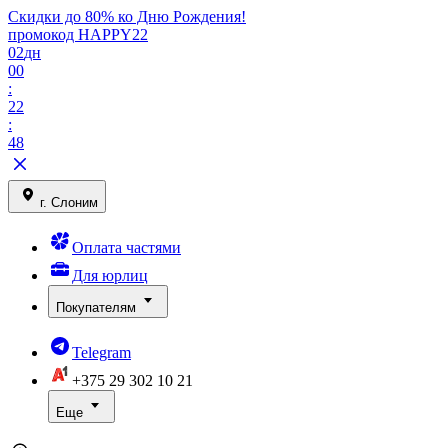
Скидки до 80% ко Дню Рождения!
промокод HAPPY22
02
дн
00
:
22
:
48
г. Слоним
Оплата частями
Для юрлиц
Покупателям
Telegram
+375 29
302 10 21
Еще