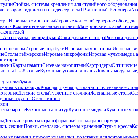
студии
Стойки, системы крепления для студийного оборудования
елевизоров
Подписки на видеосервисы
ТВ-антенны
ТВ-тюнеры
Ак
теры
Игровые компьютеры
Игровые консоли
Серверное оборудов
карты
Компьютерные блоки питания
Материнские платы
Системы
накопителей
ов
Аксессуары для ноутбуков
Очки для компьютера
Рюкзаки для но
контроллеры
Игровые ноутбуки
Игровые компьютеры
Игровые ви
ие
Столы геймерские
Игровые микрофоны
Игровая мультимедиа 
ониторов
диски
Карты памяти
Сетевые накопители
Картридеры
Оптические
иваны П-образные
Кухонные уголки, диваны
Диваны модульные
 для ноутбуков
тумбы в прихожую
Комоды, тумбы для ванной
Пеленальные стол
ьютерные
Детские столы
Туалетные столики
Журнальные столы
Са
денные группы
Столы-книги
ухни
уреты барные
Кухонный гарнитур
Кухонные модули
Кухонные угол
ры
Детские кроватки-трансформеры
Столы-трансформеры
ки, секции
Полки, стеллажи, системы хранения
Стулья, кресла
Ко
емы хранения в прихожую
Вешалки, подставки для зонтов
Банкет