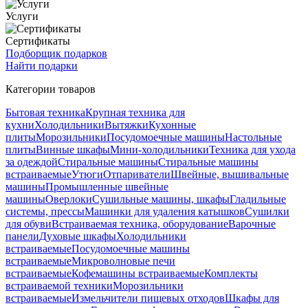
Услуги
Сертификаты
Подборщик подарков
Найти подарки
Категории товаров
Бытовая техника
Крупная техника для
кухни
Холодильники
Вытяжки
Кухонные
плиты
Морозильники
Посудомоечные машины
Настольные
плиты
Винные шкафы
Мини-холодильники
Техника для ухода
за одеждой
Стиральные машины
Стиральные машины
встраиваемые
Утюги
Отпариватели
Швейные, вышивальные
машины
Промышленные швейные
машины
Оверлоки
Сушильные машины, шкафы
Гладильные
системы, прессы
Машинки для удаления катышков
Сушилки
для обуви
Встраиваемая техника, оборудование
Варочные
панели
Духовые шкафы
Холодильники
встраиваемые
Посудомоечные машины
встраиваемые
Микроволновые печи
встраиваемые
Кофемашины встраиваемые
Комплекты
встраиваемой техники
Морозильники
встраиваемые
Измельчители пищевых отходов
Шкафы для