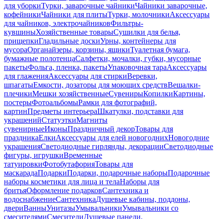
для уборки
Турки, заварочные чайники
Чайники заварочные,
кофейники
Чайники для плиты
Турки, молочники
Аксессуары
для чайников, электрочайников
Фильтры-
кувшины
Хозяйственные товары
Сушилки для белья,
прищепки
Гладильные доски
Урны, контейнеры для
мусора
Органайзеры, корзины, ящики
Туалетная бумага,
бумажные полотенца
Салфетки, мочалки, губки, мусорные
пакеты
Фольга, пленка, пакеты
Упаковочная тара
Аксессуары
для глажения
Аксессуары для стирки
Веревки,
шпагаты
Емкости, дозаторы для моющих средств
Вешалки-
плечики
Мешки хозяйственные
Сувениры
Копилки
Картины,
постеры
Фотоальбомы
Рамки для фотографий,
картин
Предметы интерьера
Шкатулки, подставки для
украшений
Статуэтки
Магниты
сувенирные
Иконы
Праздничный декор
Товары для
праздника
Елки
Аксессуары для елей новогодних
Новогодние
украшения
Светодиодные гирлянды, декорации
Светодиодные
фигуры, игрушки
Временные
татуировки
Фотобутафория
Товары для
маскарада
Подарки
Подарки, подарочные наборы
Подарочные
наборы косметики для лица и тела
Наборы для
бритья
Оформление подарков
Сантехника и
водоснабжение
Сантехника
Душевые кабины, поддоны,
двери
Ванны
Унитазы
Умывальники
Умывальники со
смесителями
Смесители
Душевые панели,