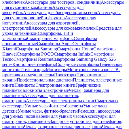
хлебопечек
Аксессуары для тостеров, сэндвичниц
Аксессуары
для кухонных комбайнов
Аксессуары для
мясорубок
Аксессуары для блендеров, миксеров
Аксессуары
для сушилок овощей и фруктов
Аксессуары для
йогуртниц
Аксессуары для аэрогрилей,
электрогрилей
Аксессуары для соковыжималок
Средства для
ухода за техникой
Смартфоны, ТВ и
электроника
Смартфоны
Смартфоны
Смартфоны
восстановленные
Смартфоны Apple
Смартфоны
Xiaomi
Смартфоны Samsung
Смартфоны Honor
Смартфоны
Huawei
Смартфоны POCO
Смартфоны Infinix
Смартфоны
Tecno
Смартфоны Realme
Смартфоны Samsung Galaxy S26
series
Кнопочные телефоны
Складные смартфоны
Телевизоры,
мониторы
Телевизоры
Мониторы
Мониторы-телевизоры
ТВ-
приставки и медиаплееры
Проекторы
Проекционные
экраны
Профессиональные дисплеи
Планшеты, электронные
книги
Планшеты
Электронные книги
Графические
планшеты
Блокноты электронные
Чехлы, бамперы для
планшетов
Аксессуары для планшетов,
смартфонов
Аксессуары для электронных книг
Смарт-часы,
аксессуары
Умные часы
Фитнес-браслеты
Умные часы
детские
Умные часы, фитнес-браслеты
Ремешки, аксессуары
для умных часов
Кабели для умных часов
Аксессуары для
смартфонов, планшетов
Зарядные устройства для телефонов,
планшетов
Чехлы, защитные стекла для телефонов
Чехлы для