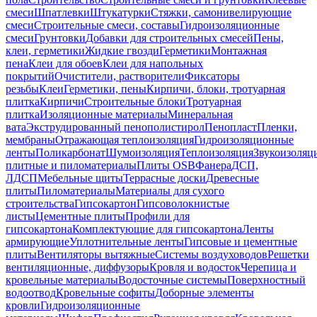
смеси
Шпатлевки
Штукатурки
Стяжки, самонивелирующие
смеси
Строительные смеси, составы
Гидроизоляционные
смеси
Грунтовки
Добавки для строительных смесей
Пены,
клеи, герметики
Жидкие гвозди
Герметики
Монтажная
пена
Клеи для обоев
Клеи для напольных
покрытий
Очистители, растворители
Фиксаторы
резьбы
Клеи
Герметики, пены
Кирпичи, блоки, тротуарная
плитка
Кирпичи
Строительные блоки
Тротуарная
плитка
Изоляционные материалы
Минеральная
вата
Экструдированный пенополистирол
Пенопласт
Пленки,
мембраны
Отражающая теплоизоляция
Гидроизоляционные
ленты
Поликарбонат
Шумоизоляция
Теплоизоляция
Звукоизоляц
плитные и пиломатериалы
Плиты OSB
Фанера
ДСП,
ЛДСП
Мебельные щиты
Террасные доски
Древесные
плиты
Пиломатериалы
Материалы для сухого
строительства
Гипсокартон
Гипсоволокнистые
листы
Цементные плиты
Профили для
гипсокартона
Комплектующие для гипсокартона
Ленты
армирующие
Уплотнительные ленты
Гипсовые и цементные
плиты
Вентиляторы вытяжные
Системы воздуховодов
Решетки
вентиляционные, диффузоры
Кровля и водосток
Черепица и
кровельные материалы
Водосточные системы
Поверхностный
водоотвод
Кровельные софиты
Доборные элементы
кровли
Гидроизоляционные