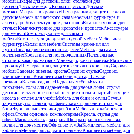
мебель
Шкафы для детской
Полки, стеллажи для
детской
Детские комоды
Кровати детские
Детские
матрасы
Матрасы в кроватку
Наматрасники, защитные чехлы
детские
Мебель для детского сада
Мебельная фурнитура и
аксессуары
Комплектующие для столов
Комплектующие для
стульев
Комплектующие для кроватей и кроваток
Аксессуары
для мебели
Комплектующие для мягкой
мебели
Комплектующие для корпусной мебели
Мебельная
фурнитура
Чехлы для мебели
Системы хранения для
кухни
Товары для безопасности детей
Мебель для самых
маленьких
Кроватки для новорожденных
Пеленальные
столики, комоды, матрасы
Манежи, кровати-манежи
Матрасы в
кроватку
Наматрасники, защитные чехлы в кроватку
Садовая
мебель
Садовые диваны, кресла
Садовые стулья
Садовые,
уличные столы
Комплекты мебели для сада
Гамаки,
шезлонги
Качели садовые
Надувная мебель
Кухни
походные
Столы для сада
Мебель для учебы
Столы, стулья
детские
Письменные столы
Растущие столы и парты
Растущие
кресла и стулья для учебы
Мебель для бани и сауны
Стулья,
табуретки, подставки для бани
Скамьи для бани
Столы для
бани
Журнальные столики для бани
Мебель для кабинета и
офиса
Столы офисные, компьютерные
Кресла, стулья для
офиса
Мягкая мебель для офиса
Шкафы офисные
Стеллажи,
полки для документов
Офисные тумбы
Комплекты мебели для
кабинета
Мебель для лоджии и балкона
Комплекты мебели для