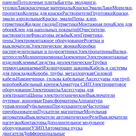
панели
Потолочные плиты
Багеты, молдинги,
уголки
Лакокрасочные материалы
Краски
Эмали
Лаки
Морилки,
пропитки
Колеры для краски
Растворители
Грунтовки
Краски,
эмали аэрозольные
Краски, эмали
Пены, клеи,
герметики
Жидкие гвозди
Герметики
Монтажная пена
Клеи для
обоев
Клеи для напольных покрытий
Очистители,
растворители
Фиксаторы резьбы
Клеи
Герметики,
пены
Электромонтажное оборудование
Розетки и
выключатели
Электрические звонки
Коробки
распределительные и подрозетники
Электропатроны
Вилки,
штепсели
Молниеприемники
Заземление
Электромонтажные
изделия
Клеммы
Средства диэлектрические
Трубки
термоусаживаемые
Изолирующие зажимы
Кабель и системы
для прокладки
Короба, трубы, металлорукав
Силовой
кабель
Наконечники, гильзы кабельные
Аксессуары для труб,
коробов
Кабельный крепеж
Арматура СИП
Электрощитовое
оборудование
Электрощиты
Аксессуары для
электрощита
Шины электротехнические
Выключатели
путевые, концевые
Трансформаторы
Аппаратура
управления
Рубильники
Предохранители
Частотные
преобразователи
Пускатели магнитные
Модульная
автоматика
Выключатели автоматические
Реле
Выключатели
нагрузки
Контакторы
Дополнительное модульное
оборудование
УЗИП
Автоматика пуска
двигателя
Дифференциальные