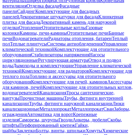
материалы
Шифер
Профнастил
Рулонная кровля
Кровельная
вентиляция
Отделка фасада
Фасадные
панели
Сайдинг
Комплектующие для фасадных
панелей
Декоративные штукатурки для фасада
Клинкерная
плитка для фасада
Декоративный камень для наружной
отделки
Отопление
Отопительные котлы
Газовые
колонки
Камины, печи-камины
Отопительные печи
Банные
печи
Водонагреватели
Радиаторы отопления, батареи
Теплый
пол
Теплые плинтусы
Системы антиобледенения
Управление
климатической техникой
Комплектующие для отопительного
оборудования
Стабилизаторы напряжения
Насосы
циркуляционные
Регулирующая арматура
Отвод и подвод
воды
Дымоходы и комплектующие
Управление климатической
техникой
Комплектующие для радиаторов
Комплектующие для
теплого пола
Топливо и аксессуары для отопительного
оборудования
Комплектующие для печей, каминов
Аксессуары
для каминов, печей
Комплектующие для отопительных котлов,
водонагревателей
Канализация
Тросы сантехнические,
вантузы
Прочистные машины
Трубы, фитинги внутренней
канализации
Трубы, фитинги наружной канализации
Люки
канализационные
Металлопрокат
Металлопрокат
Сваи
Заборы,
ограждения
Автоматика для ворот
Крепежные
изделия
Саморезы, шурупы
Гвозди
Анкеры, дюбели
Скобы,
штифты
Перфорированный крепеж
Гайки,
шайбы
Заклепки
Болты, винты, шпильки
Хомуты
Химические