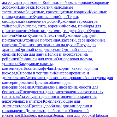
аксессуары для ковров
Коврики, наборы ковриков
Ковровые
дорожки
Циновки
Покрытия напольные
тафтинговые
Защитные, грязезащитные коврики
Кухонные
принадлежности
Кухонные приборы
Терки,
овощерезки
Разделочные доски
Кухонные термометры,
таймеры
Дуршлаги, сита, воронки
Формы, приборы для
приготовления
Молотки для мяса, тендерайзеры
Кухонные
мелочи
Миски
Кухонный текстиль
Кухонные фартуки,
прихватки
Кухонные полотенца
Скатерти, сервировочные
салфетки
Организация хранения на кухне
Посуда для
хранения
Органайзеры для кухни
Органайзеры для
специй
Посуда для ланча
Полки и аксессуары на
рейлинги
Рейлинги для кухни
Одноразовая посуда,
упаковка
Вакуумные пакеты,
контейнеры
Бакалея
Кофе
Чай
Цикорий, какао, горячий
шоколад
Сиропы и топпинги
Консервирование и
дистилляция
Автоклавы для консервирования
Аксессуары для
консервирования
Приспособления для
консервирования
Открывалки
Пивоварни
Емкости для
брожения
Ингредиенты для приготовления алкогольных
напитков
Аксессуары для приготовления и хранения
алкогольных напитков
Комплектующие для
дистилляторов
Прессы, дробилки для виноделия и
пивоварения
Дистилляторы бытовые
Уборочный
инвентарь
Швабры, насадки
Ведра, тазы для уборки
Наборы