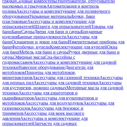
грядки
Садовые компостеры
Уничтожители, отпугиватели
насекомых и грызунов
Автоматизация и контроль
полива
Аксессуары и комплектующие для поливочного
оборудования
Укрывные материалы
Бочки, баки
пластиковые
Аксессуары и комплектующие для
опрыскивателей
Шланги для опрыскивателей
Товары для
бани
Бани
Сауны
Двери для бани и сауны
Бондарные
изделия
Банные принадлежности
Аксессуары для
бани
Оснащение и декор для бани
Измерительные приборы для
бани
Фитобочки, купели
Комплектующие для купелей
Окна
для бани
Мебель для бани и сауны
Ручки дверные для бани и
сауны
Эфирные масла
Спа-бассейны с
гидромассажем
Аксессуары и комплектующие для садовой
техники
Навесное оборудование
Двигатели для
мотоблоков
Прицепы для мотоблоков,
минитракторов
Аксессуары для газонной техники
Аксессуары
для цепных пил
Аксессуары для садовой техники
Аксессуары
для кусторезов, ножниц садовых
Моторные масла для садовой
техники
Аксессуары для аэратоторов и
скарификаторов
Аксессуары для культиваторов и
мотоблоков
Аксессуары для воздуходувок
Аксессуары для
газонокосилок
Аксессуары для бензокос и
триммеров
Аксессуары для моек высокого
давления
Аксессуары и комплектующие для
опрыскивателей
Запчасти для садовых