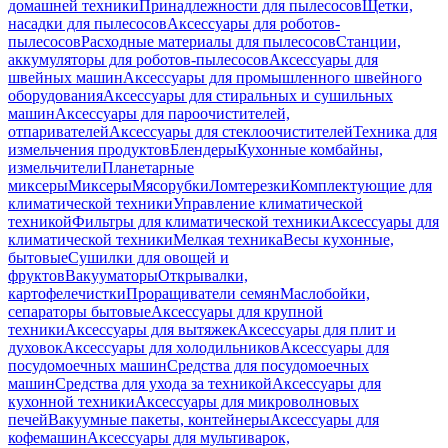
домашней техники
Принадлежности для пылесосов
Щетки,
насадки для пылесосов
Аксессуары для роботов-
пылесосов
Расходные материалы для пылесосов
Станции,
аккумуляторы для роботов-пылесосов
Аксессуары для
швейных машин
Аксессуары для промышленного швейного
оборудования
Аксессуары для стиральных и сушильных
машин
Аксессуары для пароочистителей,
отпаривателей
Аксессуары для стеклоочистителей
Техника для
измельчения продуктов
Блендеры
Кухонные комбайны,
измельчители
Планетарные
миксеры
Миксеры
Мясорубки
Ломтерезки
Комплектующие для
климатической техники
Управление климатической
техникой
Фильтры для климатической техники
Аксессуары для
климатической техники
Мелкая техника
Весы кухонные,
бытовые
Сушилки для овощей и
фруктов
Вакууматоры
Открывалки,
картофелечистки
Проращиватели семян
Маслобойки,
сепараторы бытовые
Аксессуары для крупной
техники
Аксессуары для вытяжек
Аксессуары для плит и
духовок
Аксессуары для холодильников
Аксессуары для
посудомоечных машин
Средства для посудомоечных
машин
Средства для ухода за техникой
Аксессуары для
кухонной техники
Аксессуары для микроволновых
печей
Вакуумные пакеты, контейнеры
Аксессуары для
кофемашин
Аксессуары для мультиварок,