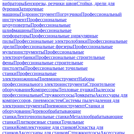
вибраторы
Бензорезы, резчики швов
Стойки, дрели для
бурения
Затирочные
машины
Гидроинструмент
Погрузчики
Профессиональный
инструмент
Профессиональные
шуруповерты
Профессиональные
шлифмашины
Профессиональные
перфораторы
Профессиональные циркулярные
пилы
Профессиональные электролобзики
Профессиональные
дрели
Профессиональные фрезеры
Профессиональные
мультиинструменты
Профессиональные
электрорубанки
Профессиональные строительные
фены
Профессиональные строительные
пистолеты
Профессиональные точильные
станки
Профессиональные
электроножницы
Пневмоинструмент
Наборы
профессионального электроинструмента
Строительное
оборудование
Компрессоры
Тепловые пушки
Пылесосы
профессиональные
Стружкоотсосы
Домкраты
Аксессуары для
компрессоров, пневмосистем
Системы пылеудаления для
электроинструмента
Пневмоинструмент
Станки и
оборудование
Деревообрабатывающие
станки
Ленточнопильные станки
Металлообрабатывающие
станки
Плиткорезные станки
Точильные
станки
Комплектующие для станков
Оснастка для
станков
Аксессуары для станков
Стружкоотсосы
Аксессуары