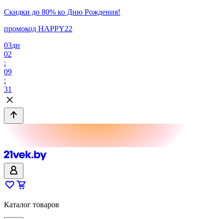
Скидки до 80% ко Дню Рождения!
промокод HAPPY22
03
дн
02
:
09
:
31
Каталог товаров