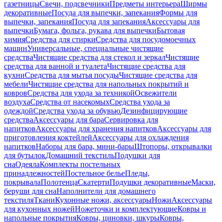
газетницы
Свечи, подсвечники
Предметы интерьера
Ширмы
декоративные
Посуда для выпечки, запекания
Формы для
выпечки, запекания
Посуда для запекания
Аксессуары для
выпечки
Бумага, фольга, рукава для выпечки
Бытовая
химия
Средства для стирки
Средства для посудомоечных
машин
Универсальные, специальные чистящие
средства
Чистящие средства для стекол и зеркал
Чистящие
средства для ванной и туалета
Чистящие средства для
кухни
Средства для мытья посуды
Чистящие средства для
мебели
Чистящие средства для напольных покрытий и
ковров
Средства для ухода за техникой
Освежители
воздуха
Средства от насекомых
Средства ухода за
одеждой
Средства ухода за обувью
Дезинфицирующие
средства
Аксессуары для бара
Сервировка для
напитков
Аксессуары для хранения напитков
Аксессуары для
приготовления коктейлей
Аксессуары для охлаждения
напитков
Наборы для бара, мини-бары
Штопоры, открывалки
для бутылок
Домашний текстиль
Подушки для
сна
Одеяла
Комплекты постельных
принадлежностей
Постельное белье
Пледы,
покрывала
Полотенца
Скатерти
Подушки декоративные
Маски,
беруши для сна
Наполнители для домашнего
текстиля
Ткани
Кухонные ножи, аксессуары
Ножи
Аксессуары
для кухонных ножей
Ножеточки и комплектующие
Ковры и
напольные покрытия
Ковры, циновки, шкуры
Ковры,