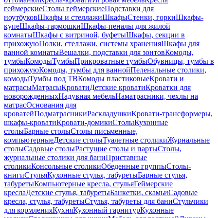
геймерские
Столы геймерские
Подставки для
ноутбуков
Шкафы и стеллажи
Шкафы
Стенки, горки
Шкафы-
купе
Шкафы-гармошки
Шкафы-пеналы для жилой
комнаты
Шкафы с витриной, буфеты
Шкафы, секции в
прихожую
Полки, стеллажи, системы хранения
Шкафы для
ванной комнаты
Вешалки, подставки для зонтов
Комоды,
тумбы
Комоды
Тумбы
Прикроватные тумбы
Обувницы, тумбы в
прихожую
Комоды, тумбы для ванной
Пеленальные столики,
комоды
Тумбы под ТВ
Комоды пластиковые
Кровати и
матрасы
Матрасы
Кровати
Детские кровати
Кроватки для
новорожденных
Надувная мебель
Наматрасники, чехлы на
матрас
Основания для
кроватей
Подматрасники
Раскладушки
Кровати-трансформеры,
шкафы-кровати
Кровати-домики
Столы
Кухонные
столы
Барные столы
Столы письменные,
компьютерные
Детские столы
Туалетные столики
Журнальные
столы
Садовые столы
Растущие столы и парты
Столы,
журнальные столики для бани
Приставные
столики
Консольные столики
Обеденные группы
Столы-
книги
Стулья
Кухонные стулья, табуреты
Барные стулья,
табуреты
Компьютерные кресла, стулья
Геймерские
кресла
Детские стулья, табуреты
Банкетки, скамьи
Садовые
кресла, стулья, табуреты
Стулья, табуреты для бани
Стульчики
для кормления
Кухня
Кухонный гарнитур
Кухонные