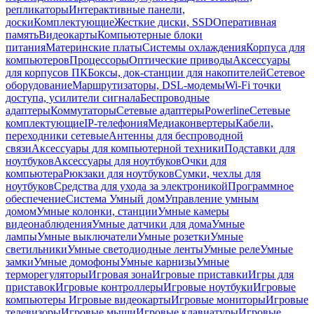
репликаторы
Интерактивные панели,
доски
Комплектующие
Жесткие диски, SSD
Оперативная
память
Видеокарты
Компьютерные блоки
питания
Материнские платы
Системы охлаждения
Корпуса для
компьютеров
Процессоры
Оптические приводы
Аксессуары
для корпусов ПК
Боксы, док-станции для накопителей
Сетевое
оборудование
Маршрутизаторы, DSL-модемы
Wi-Fi точки
доступа, усилители сигнала
Беспроводные
адаптеры
Коммутаторы
Сетевые адаптеры
Powerline
Сетевые
комплектующие
IP-телефония
Медиаконвертеры
Кабели,
переходники сетевые
Антенны для беспроводной
связи
Аксессуары для компьютерной техники
Подставки для
ноутбуков
Аксессуары для ноутбуков
Очки для
компьютера
Рюкзаки для ноутбуков
Сумки, чехлы для
ноутбуков
Средства для ухода за электроникой
Программное
обеспечение
Система Умный дом
Управление умным
домом
Умные колонки, станции
Умные камеры
видеонаблюдения
Умные датчики для дома
Умные
лампы
Умные выключатели
Умные розетки
Умные
светильники
Умные светодиодные ленты
Умные реле
Умные
замки
Умные домофоны
Умные карнизы
Умные
терморегуляторы
Игровая зона
Игровые приставки
Игры для
приставок
Игровые контроллеры
Игровые ноутбуки
Игровые
компьютеры
Игровые видеокарты
Игровые мониторы
Игровые
телевизоры
Игровые мыши
Игровые клавиатуры
Игровые