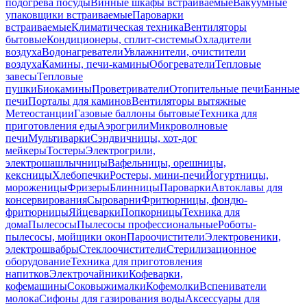
подогрева посуды
Винные шкафы встраиваемые
Вакуумные
упаковщики встраиваемые
Пароварки
встраиваемые
Климатическая техника
Вентиляторы
бытовые
Кондиционеры, сплит-системы
Охладители
воздуха
Водонагреватели
Увлажнители, очистители
воздуха
Камины, печи-камины
Обогреватели
Тепловые
завесы
Тепловые
пушки
Биокамины
Проветриватели
Отопительные печи
Банные
печи
Порталы для каминов
Вентиляторы вытяжные
Метеостанции
Газовые баллоны бытовые
Техника для
приготовления еды
Аэрогрили
Микроволновые
печи
Мультиварки
Сэндвичницы, хот-дог
мейкеры
Тостеры
Электрогрили,
электрошашлычницы
Вафельницы, орешницы,
кексницы
Хлебопечки
Ростеры, мини-печи
Йогуртницы,
мороженицы
Фризеры
Блинницы
Пароварки
Автоклавы для
консервирования
Сыроварни
Фритюрницы, фондю-
фритюрницы
Яйцеварки
Попкорницы
Техника для
дома
Пылесосы
Пылесосы профессиональные
Роботы-
пылесосы, мойщики окон
Пароочистители
Электровеники,
электрошвабры
Стеклоочистители
Стерилизационное
оборудование
Техника для приготовления
напитков
Электрочайники
Кофеварки,
кофемашины
Соковыжималки
Кофемолки
Вспениватели
молока
Сифоны для газирования воды
Аксессуары для