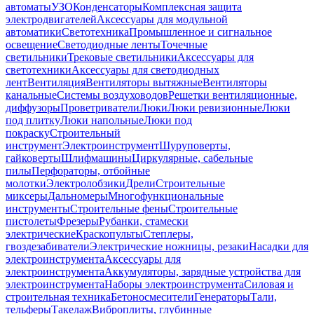
автоматы
УЗО
Конденсаторы
Комплексная защита
электродвигателей
Аксессуары для модульной
автоматики
Светотехника
Промышленное и сигнальное
освещение
Светодиодные ленты
Точечные
светильники
Трековые светильники
Аксессуары для
светотехники
Аксессуары для светодиодных
лент
Вентиляция
Вентиляторы вытяжные
Вентиляторы
канальные
Системы воздуховодов
Решетки вентиляционные,
диффузоры
Проветриватели
Люки
Люки ревизионные
Люки
под плитку
Люки напольные
Люки под
покраску
Строительный
инструмент
Электроинструмент
Шуруповерты,
гайковерты
Шлифмашины
Циркулярные, сабельные
пилы
Перфораторы, отбойные
молотки
Электролобзики
Дрели
Строительные
миксеры
Дальномеры
Многофункциональные
инструменты
Строительные фены
Строительные
пистолеты
Фрезеры
Рубанки, стамески
электрические
Краскопульты
Степлеры,
гвоздезабиватели
Электрические ножницы, резаки
Насадки для
электроинструмента
Аксессуары для
электроинструмента
Аккумуляторы, зарядные устройства для
электроинструмента
Наборы электроинструмента
Силовая и
строительная техника
Бетоносмесители
Генераторы
Тали,
тельферы
Такелаж
Виброплиты, глубинные