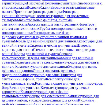
гарнитуры
Биде
Писсуары
Полотенцесушители
Спа-бассейны с
гидромассажем
Водоснабжение
Водонагреватели
Бытовые
насосы
Проточные фильтры для воды
Фильтры-
кувшины
Картриджи, комплектующие для проточных
фильтров
Магистральные фильтры, системы
сантехнические
Аксессуары для магистральных фильтров,
систем сантехнических
Трубы полипропиленовые
Фитинги
полипропиленовые
Расширительные баки,
гидроаккумуляторы
Обустройство ванной комнаты и
туалета
Мебель для ванной
Зеркала для ванной
Аксессуары для
ванной и туалета
Сиденья и чехлы для унитаза
Шторки,
карнизы для ванны
Стеклянные, пластиковые шторки для
ванны
Наборы для ванной и туалета
Зеркала
косметические
Сиденья для ванны
Коврики для ванной и
туалета
Экран-дверки в туалет
Комплектующие для мебели в
ванную
Комплектующие для сантехники
Экраны для ванн,
душевых поддонов
Опоры для ванн, душевых
поддонов
Комплектующие для ванн
Плинтусы для
сантехники
Сифоны, трапы
Комплектующие для
умывальников, моек
Комплектующие для унитазов, писсуаров,
биде
Бачки для унитазов
Комплектующие для душевых
гарнитуров
Комплектующие для сифонов,
трапов
Комплектующие для смесителей
Комплектующие для
душевых кабин, уголков
Сантехника для кухни
Кухонные
мойки
Кухонные мойки со смесителями
Смесители для