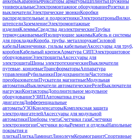
анкеры
Карабины
Фиксаторы арматуры
Шплинты
Пружины
универсальные
Электромонтажное оборудование
Розетки и
выключатели
Электрические звонки
Коробки
распределительные и подрозетники
Электропатроны
Вилки,
штепсели
Заземление
Электромонтажные
изделия
Клеммы
Средства диэлектрические
Трубки
термоусаживаемые
Изолирующие зажимы
Кабель и системы
для прокладки
Короба, трубы, металлорукав
Силовой
кабель
Наконечники, гильзы кабельные
Аксессуары для труб,
коробов
Кабельный крепеж
Арматура СИП
Электрощитовое
оборудование
Электрощиты
Аксессуары для
электрощита
Шины электротехнические
Выключатели
путевые, концевые
Трансформаторы
Аппаратура
управления
Рубильники
Предохранители
Частотные
преобразователи
Пускатели магнитные
Модульная
автоматика
Выключатели автоматические
Реле
Выключатели
нагрузки
Контакторы
Дополнительное модульное
оборудование
УЗИП
Автоматика пуска
двигателя
Дифференциальные
автоматы
УЗО
Конденсаторы
Комплексная защита
электродвигателей
Аксессуары для модульной
автоматики
Приборы учета
Счетчики газа
Счетчики
электроэнергии
Счетчики воды
Ремонт и отделка
Напольные
покрытия и
плитка
Плитка
Ламинат
Линолеум
Керамогранит
Спортивные