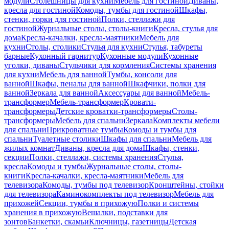
модули
Столешницы для кухни
Мебель для гостиной
Диваны,
кресла для гостиной
Комоды, тумбы для гостиной
Шкафы,
стенки, горки для гостиной
Полки, стеллажи для
гостиной
Журнальные столы, столы-книги
Кресла, стулья для
дома
Кресла-качалки, кресла-маятники
Мебель для
кухни
Столы, столики
Стулья для кухни
Стулья, табуреты
барные
Кухонный гарнитур
Кухонные модули
Кухонные
уголки, диваны
Стульчики для кормления
Системы хранения
для кухни
Мебель для ванной
Тумбы, консоли для
ванной
Шкафы, пеналы для ванной
Шкафчики, полки для
ванной
Зеркала для ванной
Аксессуары для ванной
Мебель-
трансформер
Мебель-трансформер
Кровати-
трансформеры
Детские кроватки-трансформеры
Столы-
трансформеры
Мебель для спальни
Зеркала
Комплекты мебели
для спальни
Прикроватные тумбы
Комоды и тумбы для
спальни
Туалетные столики
Шкафы для спальни
Мебель для
жилых комнат
Диваны, кресла для дома
Шкафы, стенки,
секции
Полки, стеллажи, системы хранения
Стулья,
кресла
Комоды и тумбы
Журнальные столы, столы-
книги
Кресла-качалки, кресла-маятники
Мебель для
телевизора
Комоды, тумбы под телевизор
Кронштейны, стойки
для телевизора
Каминокомплекты под телевизор
Мебель для
прихожей
Секции, тумбы в прихожую
Полки и системы
хранения в прихожую
Вешалки, подставки для
зонтов
Банкетки, скамьи
Ключницы, газетницы
Детская