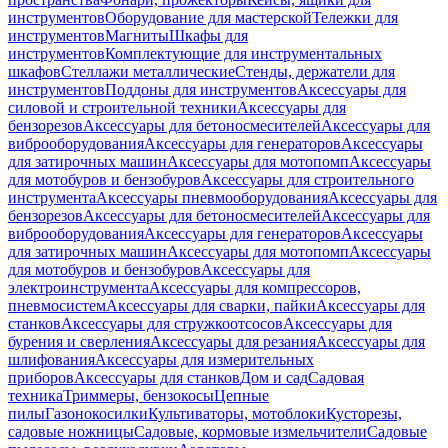
инструментов
Оборудование для мастерской
Тележки для
инструментов
Магниты
Шкафы для
инструментов
Комплектующие для инструментальных
шкафов
Стеллажи металлические
Стенды, держатели для
инструментов
Поддоны для инструментов
Аксессуары для
силовой и строительной техники
Аксессуары для
бензорезов
Аксессуары для бетоносмесителей
Аксессуары для
виброоборудования
Аксессуары для генераторов
Аксессуары
для затирочных машин
Аксессуары для мотопомп
Аксессуары
для мотобуров и бензобуров
Аксессуары для строительного
инструмента
Аксессуары пневмооборудования
Аксессуары для
бензорезов
Аксессуары для бетоносмесителей
Аксессуары для
виброоборудования
Аксессуары для генераторов
Аксессуары
для затирочных машин
Аксессуары для мотопомп
Аксессуары
для мотобуров и бензобуров
Аксессуары для
электроинструмента
Аксессуары для компрессоров,
пневмосистем
Аксессуары для сварки, пайки
Аксессуары для
станков
Аксессуары для стружкоотсосов
Аксессуары для
бурения и сверления
Аксессуары для резания
Аксессуары для
шлифования
Аксессуары для измерительных
приборов
Аксессуары для станков
Дом и сад
Садовая
техника
Триммеры, бензокосы
Цепные
пилы
Газонокосилки
Культиваторы, мотоблоки
Кусторезы,
садовые ножницы
Садовые, кормовые измельчители
Садовые