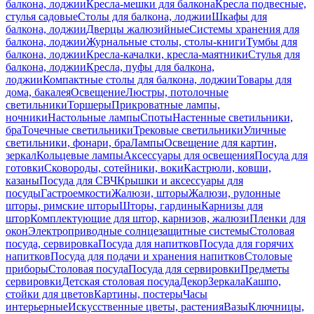
балкона, лоджии
Кресла-мешки для балкона
Кресла подвесные,
стулья садовые
Столы для балкона, лоджии
Шкафы для
балкона, лоджии
Дверцы жалюзийные
Системы хранения для
балкона, лоджии
Журнальные столы, столы-книги
Тумбы для
балкона, лоджии
Кресла-качалки, кресла-маятники
Стулья для
балкона, лоджии
Кресла, пуфы для балкона,
лоджии
Компактные столы для балкона, лоджии
Товары для
дома, бакалея
Освещение
Люстры, потолочные
светильники
Торшеры
Прикроватные лампы,
ночники
Настольные лампы
Споты
Настенные светильники,
бра
Точечные светильники
Трековые светильники
Уличные
светильники, фонари, бра
Лампы
Освещение для картин,
зеркал
Кольцевые лампы
Аксессуары для освещения
Посуда для
готовки
Сковороды, сотейники, воки
Кастрюли, ковши,
казаны
Посуда для СВЧ
Крышки и аксессуары для
посуды
Гастроемкости
Жалюзи, шторы
Жалюзи, рулонные
шторы, римские шторы
Шторы, гардины
Карнизы для
штор
Комплектующие для штор, карнизов, жалюзи
Пленки для
окон
Электроприводные солнцезащитные системы
Столовая
посуда, сервировка
Посуда для напитков
Посуда для горячих
напитков
Посуда для подачи и хранения напитков
Столовые
приборы
Столовая посуда
Посуда для сервировки
Предметы
сервировки
Детская столовая посуда
Декор
Зеркала
Кашпо,
стойки для цветов
Картины, постеры
Часы
интерьерные
Искусственные цветы, растения
Вазы
Ключницы,