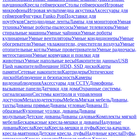
наушники
Кресла геймерские
Столы геймерские
Игровые
микрофоны
Игровая мультимедиа акустика
Аксессуары для
геймеров
Фигурки Funko Pop
Подставки для
ноутбуков
Светодиодные ленты
Лампы для мониторов
Умная
техника
Умные роботы-пылесосы
Умные телевизоры
Умные
стиральные машины
Умные чайники
Умные роботы
кулинарные
Умные вентиляторы
Умные кондиционеры
Умные
обогреватели
Умные увлажнители, очистители воздуха
Умные
отопительные котлы
Умные проветриватели
Умные радиочасы,
метеостанции
Умные кормушки и поилки для
животных
Умные напольные весы
Накопители данных
USB
Flash накопители
Внешние HDD, SSD диски
Карты
памяти
Сетевые накопители
Картридеры
Оптические
диски
Наблюдение и безопасность
Камеры
видеонаблюдения
Аксессуары для CCTV
Домофоны,
вызывные панели
Датчики для дома
Охранные системы,
сигнализации
Системы контроля и управления
доступом
Металлодетекторы
Мебель
Мягкая мебель
Диваны,
тахты
Диваны прямые
Диваны угловые
Диваны П-
образные
Кухонные уголки, диваны
Диваны
модульные
Детские диваны
Диваны садовые
Комплекты мягкой
мебели
Бескаркасные кресла-мешки и диваны
Надувные
диваны
Кресла
Кресла
Кресла-мешки и пуфы
Кресла-качалки,
кресла-маятники
Детские кресла, пуфы
Надувные кресла
Пуфы,
оттоманки
Кресла-кровати
Игровая мебель
Кресла