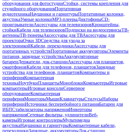
оборудования для фотостудии
Стойки, системы крепления для
студийного оборудования
Портативная
аудиотехника
Наушники и гарнитуры
Портативные колонки,
акустика
Умные колонки
MP3-плееры
Диктофоны
CD-
проигрыватели
Аксессуары для телевизоров
Кронштейны,
стойки
Кабели для телевизоров
Подписки на видеосервисы
ТВ-
антенны
ТВ-тюнеры
Аксессуары для ТВ
Аксессуары для
проектора
Очки 3D
Средства для ухода за
электроникой
Кабели, переходники
Аксессуары для
портативных устройств
Портативные аккумуляторы
Элементы
питания, зарядные устройства
Аккумуляторные
батареи
Держатели, док-станции
Аксессуары для планшетов,
смартфонов
Кабели для телефонов, планшетов
Зарядные
устройства для телефонов, планшетов
Компьютеры и
периферия
Компьютерная
техника
Ноутбуки
Планшеты
Моноблоки
Компьютеры
Игровые
компьютеры
Игровые консоли
Серверное
оборудование
Компьютерная
периферия
Мониторы
Мыши
Клавиатуры
Стилусы
Наборы
периферии
Источники бесперебойного питания
Батареи для
ИБП
Стабилизаторы напряжения
Инверторы
напряжения
Сетевые фильтры, удлинители
Веб-
камеры
Игровые контроллеры
Мультимедиа
акустика
Наушники и гарнитуры
Компьютерные кабели,
переходники
Зарядные, аккумуляторы
Док-станции,