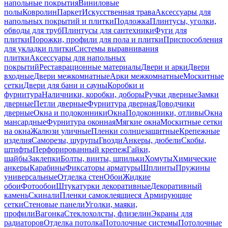
напольные покрытия
Виниловые
полы
Ковролин
Паркет
Искусственная трава
Аксессуары для
напольных покрытий и плитки
Подложка
Плинтусы, уголки,
обводы для труб
Плинтусы для сантехники
Фуги для
плитки
Порожки, профили для пола и плитки
Приспособления
для укладки плитки
Системы выравнивания
плитки
Аксессуары для напольных
покрытий
Реставрационные материалы
Двери и арки
Двери
входные
Двери межкомнатные
Арки межкомнатные
Москитные
сетки
Двери для бани и сауны
Коробки и
фурнитура
Наличники, коробки, доборы
Ручки дверные
Замки
дверные
Петли дверные
Фурнитура дверная
Доводчики
дверные
Окна и подоконники
Окна
Подоконники, отливы
Окна
мансардные
Фурнитура оконная
Мягкие окна
Москитные сетки
на окна
Жалюзи уличные
Пленки солнцезащитные
Крепежные
изделия
Саморезы, шурупы
Гвозди
Анкеры, дюбели
Скобы,
штифты
Перфорированный крепеж
Гайки,
шайбы
Заклепки
Болты, винты, шпильки
Хомуты
Химические
анкеры
Карабины
Фиксаторы арматуры
Шплинты
Пружины
универсальные
Отделка стен
Обои
Жидкие
обои
Фотообои
Штукатурки декоративные
Декоративный
камень
Скинали
Пленки самоклеящиеся
Армирующие
сетки
Стеновые панели
Уголки, маяки,
профили
Вагонка
Стеклохолсты, флизелин
Экраны для
радиаторов
Отделка потолка
Потолочные системы
Потолочные