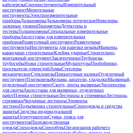
кабелерезы
Специнструменты
Измерительный
инструмент
Мерительные
инструменты
Электроизмерительные
приборы
Дальномеры
Дальномеры оптические
Нивелиры,
лазерные уровни
Пирометры
Детекторы и
тестеры
Толщиномеры
Специальные измерительные
приборы
Аксессуары для измерительных
приборов
Разметочный инструмент
Разметочные
инструменты
Инструменты для нарезки резьбы
Маркеры,
карандаши строительные
Клейма ударные
Строительно-
монтажный инструмент
Заклепочники
Труборезы,
трубогибы
Ножи строительные
Мультитулы
Пробойники,
просекатели отверстий
Ломы
Степлеры
механические
Стеклорезы
Прикаточные валики
Отделочный
инструмент
Плиткорезы
Кельмы, шпатели, гладилки
Малярный,
отделочный инструмент
Скотч, ленты малярные
Диспенсеры
для скотча
Аксессуары для малярных, отделочных
работ
Пленки строительные
Лестницы и стремянки
Лестницы,
стремянки
Чердачные лестницы
Элементы
лестниц
Подъемники строительные
Спецодежда и средства
защиты
Средства индивидуальной
защиты
Огнетушители
Сумки, пояса для
инструментов
Производственная
одежда
Спецодежда
Спецобувь
Организация рабочего
пространства
Фонари, прожекторы
Кейсы, ящики для