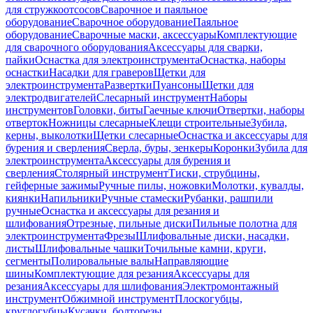
для стружкоотсосов
Сварочное и паяльное
оборудование
Сварочное оборудование
Паяльное
оборудование
Сварочные маски, аксессуары
Комплектующие
для сварочного оборудования
Аксессуары для сварки,
пайки
Оснастка для электроинструмента
Оснастка, наборы
оснастки
Насадки для граверов
Щетки для
электроинструмента
Развертки
Пуансоны
Щетки для
электродвигателей
Слесарный инструмент
Наборы
инструментов
Головки, биты
Гаечные ключи
Отвертки, наборы
отверток
Ножницы слесарные
Клещи строительные
Зубила,
керны, выколотки
Щетки слесарные
Оснастка и аксессуары для
бурения и сверления
Сверла, буры, зенкеры
Коронки
Зубила для
электроинструмента
Аксессуары для бурения и
сверления
Столярный инструмент
Тиски, струбцины,
гейферные зажимы
Ручные пилы, ножовки
Молотки, кувалды,
киянки
Напильники
Ручные стамески
Рубанки, рашпили
ручные
Оснастка и аксессуары для резания и
шлифования
Отрезные, пильные диски
Пильные полотна для
электроинструмента
Фрезы
Шлифовальные диски, насадки,
листы
Шлифовальные чашки
Точильные камни, круги,
сегменты
Полировальные валы
Направляющие
шины
Комплектующие для резания
Аксессуары для
резания
Аксессуары для шлифования
Электромонтажный
инструмент
Обжимной инструмент
Плоскогубцы,
круглогубцы
Кусачки, болторезы,