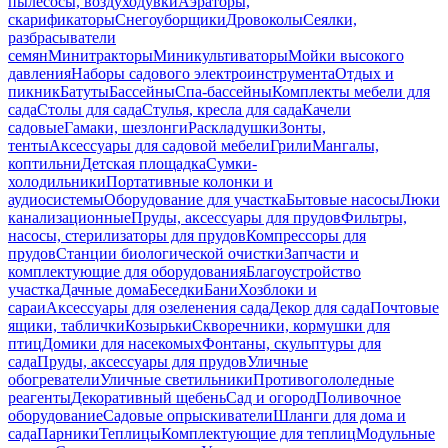
пылесосы, воздуходувки
Аэраторы,
скарификаторы
Снегоуборщики
Дровоколы
Сеялки,
разбрасыватели
семян
Минитракторы
Миникультиваторы
Мойки высокого
давления
Наборы садового электроинструмента
Отдых и
пикник
Батуты
Бассейны
Спа-бассейны
Комплекты мебели для
сада
Столы для сада
Стулья, кресла для сада
Качели
садовые
Гамаки, шезлонги
Раскладушки
Зонты,
тенты
Аксессуары для садовой мебели
Грили
Мангалы,
коптильни
Детская площадка
Сумки-
холодильники
Портативные колонки и
аудиосистемы
Оборудование для участка
Бытовые насосы
Люки
канализационные
Пруды, аксессуары для прудов
Фильтры,
насосы, стерилизаторы для прудов
Компрессоры для
прудов
Станции биологической очистки
Запчасти и
комплектующие для оборудования
Благоустройство
участка
Дачные дома
Беседки
Бани
Хозблоки и
сараи
Аксессуары для озеленения сада
Декор для сада
Почтовые
ящики, таблички
Козырьки
Скворечники, кормушки для
птиц
Домики для насекомых
Фонтаны, скульптуры для
сада
Пруды, аксессуары для прудов
Уличные
обогреватели
Уличные светильники
Противогололедные
реагенты
Декоративный щебень
Сад и огород
Поливочное
оборудование
Садовые опрыскиватели
Шланги для дома и
сада
Парники
Теплицы
Комплектующие для теплиц
Модульные