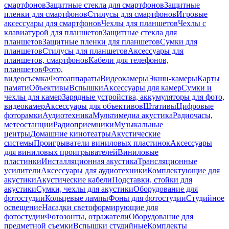
смартфонов
Защитные стекла для смартфонов
Защитные
пленки для смартфонов
Стилусы для смартфонов
Игровые
аксессуары для смартфонов
Чехлы для планшетов
Чехлы с
клавиатурой для планшетов
Защитные стекла для
планшетов
Защитные пленки для планшетов
Сумки для
планшетов
Стилусы для планшетов
Аксессуары для
планшетов, смартфонов
Кабели для телефонов,
планшетов
Фото,
видеосъемка
Фотоаппараты
Видеокамеры
Экшн-камеры
Карты
памяти
Объективы
Вспышки
Аксессуары для камер
Сумки и
чехлы для камер
Зарядные устройства, аккумуляторы для фото,
видеокамер
Аксессуары для объективов
Штативы
Цифровые
фоторамки
Аудиотехника
Мультимедиа акустика
Радиочасы,
метеостанции
Радиоприемники
Музыкальные
центры
Домашние кинотеатры
Акустические
системы
Проигрыватели виниловых пластинок
Аксессуары
для виниловых проигрывателей
Виниловые
пластинки
Инсталляционная акустика
Трансляционные
усилители
Аксессуары для аудиотехники
Комплектующие для
акустики
Акустические кабели
Подставки, стойки для
акустики
Сумки, чехлы для акустики
Оборудование для
фотостудии
Кольцевые лампы
Фоны для фотостудии
Студийное
освещение
Насадки светоформирующие для
фотостудии
Фотозонты, отражатели
Оборудование для
предметной съемки
Вспышки студийные
Комплекты