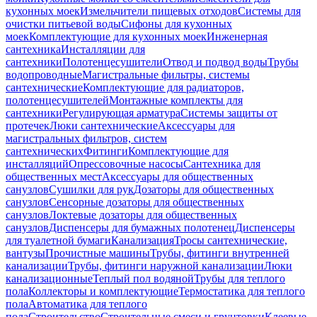
кухонных моек
Измельчители пищевых отходов
Системы для
очистки питьевой воды
Сифоны для кухонных
моек
Комплектующие для кухонных моек
Инженерная
сантехника
Инсталляции для
сантехники
Полотенцесушители
Отвод и подвод воды
Трубы
водопроводные
Магистральные фильтры, системы
сантехнические
Комплектующие для радиаторов,
полотенцесушителей
Монтажные комплекты для
сантехники
Регулирующая арматура
Системы защиты от
протечек
Люки сантехнические
Аксессуары для
магистральных фильтров, систем
сантехнических
Фитинги
Комплектующие для
инсталляций
Опрессовочные насосы
Сантехника для
общественных мест
Аксессуары для общественных
санузлов
Сушилки для рук
Дозаторы для общественных
санузлов
Сенсорные дозаторы для общественных
санузлов
Локтевые дозаторы для общественных
санузлов
Диспенсеры для бумажных полотенец
Диспенсеры
для туалетной бумаги
Канализация
Тросы сантехнические,
вантузы
Прочистные машины
Трубы, фитинги внутренней
канализации
Трубы, фитинги наружной канализации
Люки
канализационные
Теплый пол водяной
Трубы для теплого
пола
Коллекторы и комплектующие
Термостатика для теплого
пола
Автоматика для теплого
пола
Строительство
Строительные смеси и грунтовки
Клеевые