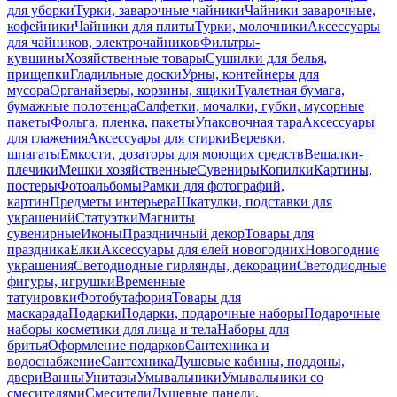
для уборки
Турки, заварочные чайники
Чайники заварочные,
кофейники
Чайники для плиты
Турки, молочники
Аксессуары
для чайников, электрочайников
Фильтры-
кувшины
Хозяйственные товары
Сушилки для белья,
прищепки
Гладильные доски
Урны, контейнеры для
мусора
Органайзеры, корзины, ящики
Туалетная бумага,
бумажные полотенца
Салфетки, мочалки, губки, мусорные
пакеты
Фольга, пленка, пакеты
Упаковочная тара
Аксессуары
для глажения
Аксессуары для стирки
Веревки,
шпагаты
Емкости, дозаторы для моющих средств
Вешалки-
плечики
Мешки хозяйственные
Сувениры
Копилки
Картины,
постеры
Фотоальбомы
Рамки для фотографий,
картин
Предметы интерьера
Шкатулки, подставки для
украшений
Статуэтки
Магниты
сувенирные
Иконы
Праздничный декор
Товары для
праздника
Елки
Аксессуары для елей новогодних
Новогодние
украшения
Светодиодные гирлянды, декорации
Светодиодные
фигуры, игрушки
Временные
татуировки
Фотобутафория
Товары для
маскарада
Подарки
Подарки, подарочные наборы
Подарочные
наборы косметики для лица и тела
Наборы для
бритья
Оформление подарков
Сантехника и
водоснабжение
Сантехника
Душевые кабины, поддоны,
двери
Ванны
Унитазы
Умывальники
Умывальники со
смесителями
Смесители
Душевые панели,