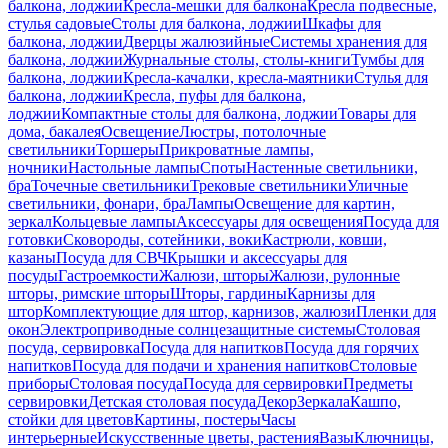
балкона, лоджии
Кресла-мешки для балкона
Кресла подвесные,
стулья садовые
Столы для балкона, лоджии
Шкафы для
балкона, лоджии
Дверцы жалюзийные
Системы хранения для
балкона, лоджии
Журнальные столы, столы-книги
Тумбы для
балкона, лоджии
Кресла-качалки, кресла-маятники
Стулья для
балкона, лоджии
Кресла, пуфы для балкона,
лоджии
Компактные столы для балкона, лоджии
Товары для
дома, бакалея
Освещение
Люстры, потолочные
светильники
Торшеры
Прикроватные лампы,
ночники
Настольные лампы
Споты
Настенные светильники,
бра
Точечные светильники
Трековые светильники
Уличные
светильники, фонари, бра
Лампы
Освещение для картин,
зеркал
Кольцевые лампы
Аксессуары для освещения
Посуда для
готовки
Сковороды, сотейники, воки
Кастрюли, ковши,
казаны
Посуда для СВЧ
Крышки и аксессуары для
посуды
Гастроемкости
Жалюзи, шторы
Жалюзи, рулонные
шторы, римские шторы
Шторы, гардины
Карнизы для
штор
Комплектующие для штор, карнизов, жалюзи
Пленки для
окон
Электроприводные солнцезащитные системы
Столовая
посуда, сервировка
Посуда для напитков
Посуда для горячих
напитков
Посуда для подачи и хранения напитков
Столовые
приборы
Столовая посуда
Посуда для сервировки
Предметы
сервировки
Детская столовая посуда
Декор
Зеркала
Кашпо,
стойки для цветов
Картины, постеры
Часы
интерьерные
Искусственные цветы, растения
Вазы
Ключницы,