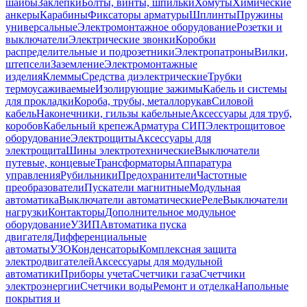
шайбы
Заклепки
Болты, винты, шпильки
Хомуты
Химические
анкеры
Карабины
Фиксаторы арматуры
Шплинты
Пружины
универсальные
Электромонтажное оборудование
Розетки и
выключатели
Электрические звонки
Коробки
распределительные и подрозетники
Электропатроны
Вилки,
штепсели
Заземление
Электромонтажные
изделия
Клеммы
Средства диэлектрические
Трубки
термоусаживаемые
Изолирующие зажимы
Кабель и системы
для прокладки
Короба, трубы, металлорукав
Силовой
кабель
Наконечники, гильзы кабельные
Аксессуары для труб,
коробов
Кабельный крепеж
Арматура СИП
Электрощитовое
оборудование
Электрощиты
Аксессуары для
электрощита
Шины электротехнические
Выключатели
путевые, концевые
Трансформаторы
Аппаратура
управления
Рубильники
Предохранители
Частотные
преобразователи
Пускатели магнитные
Модульная
автоматика
Выключатели автоматические
Реле
Выключатели
нагрузки
Контакторы
Дополнительное модульное
оборудование
УЗИП
Автоматика пуска
двигателя
Дифференциальные
автоматы
УЗО
Конденсаторы
Комплексная защита
электродвигателей
Аксессуары для модульной
автоматики
Приборы учета
Счетчики газа
Счетчики
электроэнергии
Счетчики воды
Ремонт и отделка
Напольные
покрытия и