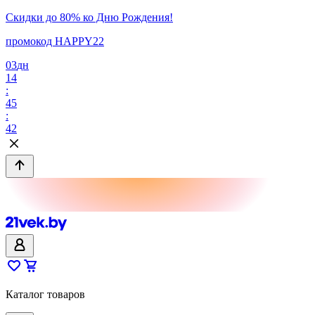
Скидки до 80% ко Дню Рождения!
промокод HAPPY22
03
дн
14
:
45
:
42
Каталог товаров