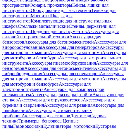
пространства
Фонари, прожекторы
Кейсы, ящики для
инструментов
Оборудование для мастерской
Тележки для
инструментов
Магниты
Шкафы для
инструментов
Комплектующие для инструментальных
шкафов
Стеллажи металлические
Стенды, держатели для
инструментов
Поддоны для инструментов
Аксессуары для
силовой и строительной техники
Аксессуары для
бензорезов
Аксессуары для бетоносмесителей
Аксессуары для
виброоборудования
Аксессуары для генераторов
Аксессуары
для затирочных машин
Аксессуары для мотопомп
Аксессуары
для мотобуров и бензобуров
Аксессуары для строительного
инструмента
Аксессуары пневмооборудования
Аксессуары для
бензорезов
Аксессуары для бетоносмесителей
Аксессуары для
виброоборудования
Аксессуары для генераторов
Аксессуары
для затирочных машин
Аксессуары для мотопомп
Аксессуары
для мотобуров и бензобуров
Аксессуары для
электроинструмента
Аксессуары для компрессоров,
пневмосистем
Аксессуары для сварки, пайки
Аксессуары для
станков
Аксессуары для стружкоотсосов
Аксессуары для
бурения и сверления
Аксессуары для резания
Аксессуары для
шлифования
Аксессуары для измерительных
приборов
Аксессуары для станков
Дом и сад
Садовая
техника
Триммеры, бензокосы
Цепные
пилы
Газонокосилки
Культиваторы, мотоблоки
Кусторезы,