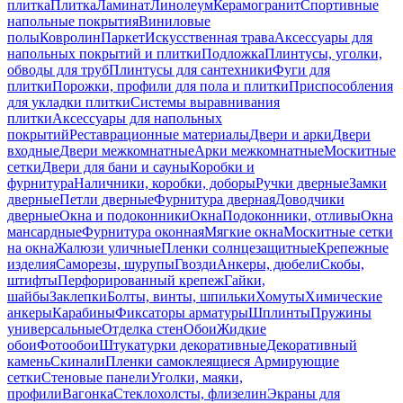
плитка
Плитка
Ламинат
Линолеум
Керамогранит
Спортивные
напольные покрытия
Виниловые
полы
Ковролин
Паркет
Искусственная трава
Аксессуары для
напольных покрытий и плитки
Подложка
Плинтусы, уголки,
обводы для труб
Плинтусы для сантехники
Фуги для
плитки
Порожки, профили для пола и плитки
Приспособления
для укладки плитки
Системы выравнивания
плитки
Аксессуары для напольных
покрытий
Реставрационные материалы
Двери и арки
Двери
входные
Двери межкомнатные
Арки межкомнатные
Москитные
сетки
Двери для бани и сауны
Коробки и
фурнитура
Наличники, коробки, доборы
Ручки дверные
Замки
дверные
Петли дверные
Фурнитура дверная
Доводчики
дверные
Окна и подоконники
Окна
Подоконники, отливы
Окна
мансардные
Фурнитура оконная
Мягкие окна
Москитные сетки
на окна
Жалюзи уличные
Пленки солнцезащитные
Крепежные
изделия
Саморезы, шурупы
Гвозди
Анкеры, дюбели
Скобы,
штифты
Перфорированный крепеж
Гайки,
шайбы
Заклепки
Болты, винты, шпильки
Хомуты
Химические
анкеры
Карабины
Фиксаторы арматуры
Шплинты
Пружины
универсальные
Отделка стен
Обои
Жидкие
обои
Фотообои
Штукатурки декоративные
Декоративный
камень
Скинали
Пленки самоклеящиеся
Армирующие
сетки
Стеновые панели
Уголки, маяки,
профили
Вагонка
Стеклохолсты, флизелин
Экраны для