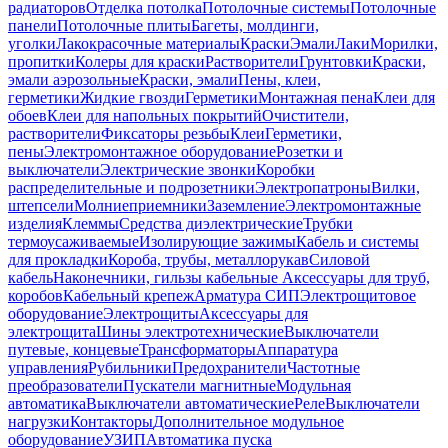
радиаторов
Отделка потолка
Потолочные системы
Потолочные
панели
Потолочные плиты
Багеты, молдинги,
уголки
Лакокрасочные материалы
Краски
Эмали
Лаки
Морилки,
пропитки
Колеры для краски
Растворители
Грунтовки
Краски,
эмали аэрозольные
Краски, эмали
Пены, клеи,
герметики
Жидкие гвозди
Герметики
Монтажная пена
Клеи для
обоев
Клеи для напольных покрытий
Очистители,
растворители
Фиксаторы резьбы
Клеи
Герметики,
пены
Электромонтажное оборудование
Розетки и
выключатели
Электрические звонки
Коробки
распределительные и подрозетники
Электропатроны
Вилки,
штепсели
Молниеприемники
Заземление
Электромонтажные
изделия
Клеммы
Средства диэлектрические
Трубки
термоусаживаемые
Изолирующие зажимы
Кабель и системы
для прокладки
Короба, трубы, металлорукав
Силовой
кабель
Наконечники, гильзы кабельные
Аксессуары для труб,
коробов
Кабельный крепеж
Арматура СИП
Электрощитовое
оборудование
Электрощиты
Аксессуары для
электрощита
Шины электротехнические
Выключатели
путевые, концевые
Трансформаторы
Аппаратура
управления
Рубильники
Предохранители
Частотные
преобразователи
Пускатели магнитные
Модульная
автоматика
Выключатели автоматические
Реле
Выключатели
нагрузки
Контакторы
Дополнительное модульное
оборудование
УЗИП
Автоматика пуска