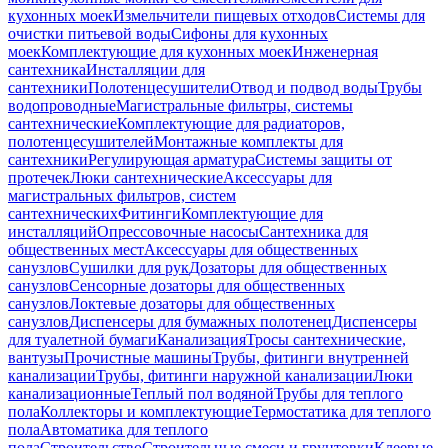
кухонных моек
Измельчители пищевых отходов
Системы для
очистки питьевой воды
Сифоны для кухонных
моек
Комплектующие для кухонных моек
Инженерная
сантехника
Инсталляции для
сантехники
Полотенцесушители
Отвод и подвод воды
Трубы
водопроводные
Магистральные фильтры, системы
сантехнические
Комплектующие для радиаторов,
полотенцесушителей
Монтажные комплекты для
сантехники
Регулирующая арматура
Системы защиты от
протечек
Люки сантехнические
Аксессуары для
магистральных фильтров, систем
сантехнических
Фитинги
Комплектующие для
инсталляций
Опрессовочные насосы
Сантехника для
общественных мест
Аксессуары для общественных
санузлов
Сушилки для рук
Дозаторы для общественных
санузлов
Сенсорные дозаторы для общественных
санузлов
Локтевые дозаторы для общественных
санузлов
Диспенсеры для бумажных полотенец
Диспенсеры
для туалетной бумаги
Канализация
Тросы сантехнические,
вантузы
Прочистные машины
Трубы, фитинги внутренней
канализации
Трубы, фитинги наружной канализации
Люки
канализационные
Теплый пол водяной
Трубы для теплого
пола
Коллекторы и комплектующие
Термостатика для теплого
пола
Автоматика для теплого
пола
Строительство
Строительные смеси и грунтовки
Клеевые