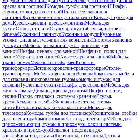
модули
Столешницы для кухни
Мебель для гостиной
Диваны,
кресла для гостиной
Комоды, тумбы для гостиной
Шкафы,
стенки, горки для гостиной
Полки, стеллажи для
гостиной
Журнальные столы, столы-книги
Кресла, стулья для
дома
Кресла-качалки, кресла-маятники
Мебель для
кухни
Столы, столики
Стулья для кухни
Стулья, табуреты
барные
Кухонный гарнитур
Кухонные модули
Кухонные
уголки, диваны
Стульчики для кормления
Системы хранения
для кухни
Мебель для ванной
Тумбы, консоли для
ванной
Шкафы, пеналы для ванной
Шкафчики, полки для
ванной
Зеркала для ванной
Аксессуары для ванной
Мебель-
трансформер
Мебель-трансформер
Кровати-
трансформеры
Детские кроватки-трансформеры
Столы-
трансформеры
Мебель для спальни
Зеркала
Комплекты мебели
для спальни
Прикроватные тумбы
Комоды и тумбы для
спальни
Туалетные столики
Шкафы для спальни
Мебель для
жилых комнат
Диваны, кресла для дома
Шкафы, стенки,
секции
Полки, стеллажи, системы хранения
Стулья,
кресла
Комоды и тумбы
Журнальные столы, столы-
книги
Кресла-качалки, кресла-маятники
Мебель для
телевизора
Комоды, тумбы под телевизор
Кронштейны, стойки
для телевизора
Каминокомплекты под телевизор
Мебель для
прихожей
Секции, тумбы в прихожую
Полки и системы
хранения в прихожую
Вешалки, подставки для
зонтов
Банкетки, скамьи
Ключницы, газетницы
Детская