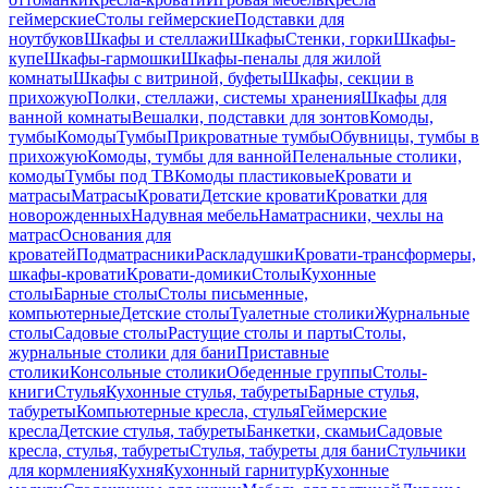
геймерские
Столы геймерские
Подставки для
ноутбуков
Шкафы и стеллажи
Шкафы
Стенки, горки
Шкафы-
купе
Шкафы-гармошки
Шкафы-пеналы для жилой
комнаты
Шкафы с витриной, буфеты
Шкафы, секции в
прихожую
Полки, стеллажи, системы хранения
Шкафы для
ванной комнаты
Вешалки, подставки для зонтов
Комоды,
тумбы
Комоды
Тумбы
Прикроватные тумбы
Обувницы, тумбы в
прихожую
Комоды, тумбы для ванной
Пеленальные столики,
комоды
Тумбы под ТВ
Комоды пластиковые
Кровати и
матрасы
Матрасы
Кровати
Детские кровати
Кроватки для
новорожденных
Надувная мебель
Наматрасники, чехлы на
матрас
Основания для
кроватей
Подматрасники
Раскладушки
Кровати-трансформеры,
шкафы-кровати
Кровати-домики
Столы
Кухонные
столы
Барные столы
Столы письменные,
компьютерные
Детские столы
Туалетные столики
Журнальные
столы
Садовые столы
Растущие столы и парты
Столы,
журнальные столики для бани
Приставные
столики
Консольные столики
Обеденные группы
Столы-
книги
Стулья
Кухонные стулья, табуреты
Барные стулья,
табуреты
Компьютерные кресла, стулья
Геймерские
кресла
Детские стулья, табуреты
Банкетки, скамьи
Садовые
кресла, стулья, табуреты
Стулья, табуреты для бани
Стульчики
для кормления
Кухня
Кухонный гарнитур
Кухонные