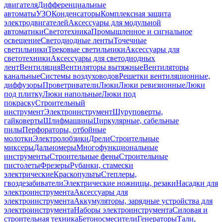
двигателя
Дифференциальные
автоматы
УЗО
Конденсаторы
Комплексная защита
электродвигателей
Аксессуары для модульной
автоматики
Светотехника
Промышленное и сигнальное
освещение
Светодиодные ленты
Точечные
светильники
Трековые светильники
Аксессуары для
светотехники
Аксессуары для светодиодных
лент
Вентиляция
Вентиляторы вытяжные
Вентиляторы
канальные
Системы воздуховодов
Решетки вентиляционные,
диффузоры
Проветриватели
Люки
Люки ревизионные
Люки
под плитку
Люки напольные
Люки под
покраску
Строительный
инструмент
Электроинструмент
Шуруповерты,
гайковерты
Шлифмашины
Циркулярные, сабельные
пилы
Перфораторы, отбойные
молотки
Электролобзики
Дрели
Строительные
миксеры
Дальномеры
Многофункциональные
инструменты
Строительные фены
Строительные
пистолеты
Фрезеры
Рубанки, стамески
электрические
Краскопульты
Степлеры,
гвоздезабиватели
Электрические ножницы, резаки
Насадки для
электроинструмента
Аксессуары для
электроинструмента
Аккумуляторы, зарядные устройства для
электроинструмента
Наборы электроинструмента
Силовая и
строительная техника
Бетоносмесители
Генераторы
Тали,