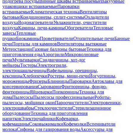
подогрева посуды
Винные шкафы встраиваемые
Вакуумные
упаковщики встраиваемые
Пароварки
встраиваемые
Климатическая техника
Вентиляторы
бытовые
Кондиционеры, сплит-системы
Охладители
воздуха
Водонагреватели
Увлажнители, очистители
воздуха
Камины, печи-камины
Обогреватели
Тепловые
завесы
Тепловые
пушки
Биокамины
Проветриватели
Отопительные печи
Банные
печи
Порталы для каминов
Вентиляторы вытяжные
Метеостанции
Газовые баллоны бытовые
Техника для
приготовления еды
Аэрогрили
Микроволновые
печи
Мультиварки
Сэндвичницы, хот-дог
мейкеры
Тостеры
Электрогрили,
электрошашлычницы
Вафельницы, орешницы,
кексницы
Хлебопечки
Ростеры, мини-печи
Йогуртницы,
мороженицы
Фризеры
Блинницы
Пароварки
Автоклавы для
консервирования
Сыроварни
Фритюрницы, фондю-
фритюрницы
Яйцеварки
Попкорницы
Техника для
дома
Пылесосы
Пылесосы профессиональные
Роботы-
пылесосы, мойщики окон
Пароочистители
Электровеники,
электрошвабры
Стеклоочистители
Стерилизационное
оборудование
Техника для приготовления
напитков
Электрочайники
Кофеварки,
кофемашины
Соковыжималки
Кофемолки
Вспениватели
молока
Сифоны для газирования воды
Аксессуары для