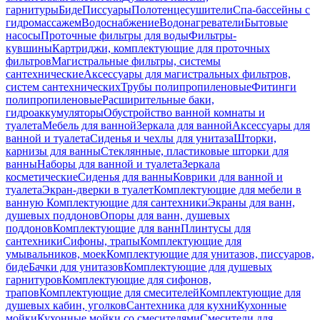
гарнитуры
Биде
Писсуары
Полотенцесушители
Спа-бассейны с
гидромассажем
Водоснабжение
Водонагреватели
Бытовые
насосы
Проточные фильтры для воды
Фильтры-
кувшины
Картриджи, комплектующие для проточных
фильтров
Магистральные фильтры, системы
сантехнические
Аксессуары для магистральных фильтров,
систем сантехнических
Трубы полипропиленовые
Фитинги
полипропиленовые
Расширительные баки,
гидроаккумуляторы
Обустройство ванной комнаты и
туалета
Мебель для ванной
Зеркала для ванной
Аксессуары для
ванной и туалета
Сиденья и чехлы для унитаза
Шторки,
карнизы для ванны
Стеклянные, пластиковые шторки для
ванны
Наборы для ванной и туалета
Зеркала
косметические
Сиденья для ванны
Коврики для ванной и
туалета
Экран-дверки в туалет
Комплектующие для мебели в
ванную
Комплектующие для сантехники
Экраны для ванн,
душевых поддонов
Опоры для ванн, душевых
поддонов
Комплектующие для ванн
Плинтусы для
сантехники
Сифоны, трапы
Комплектующие для
умывальников, моек
Комплектующие для унитазов, писсуаров,
биде
Бачки для унитазов
Комплектующие для душевых
гарнитуров
Комплектующие для сифонов,
трапов
Комплектующие для смесителей
Комплектующие для
душевых кабин, уголков
Сантехника для кухни
Кухонные
мойки
Кухонные мойки со смесителями
Смесители для