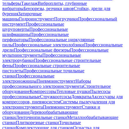
тельферы
Такелаж
Виброплиты, глубинные
вибраторы
Бензорезы, резчики швов
Стойки, дрели для
бурения
Затирочные
машины
Гидроинструмент
Погрузчики
Профессиональный
инструмент
Профессиональные
шуруповерты
Профессиональные
шлифмашины
Профессиональные
перфораторы
Профессиональные циркулярные
пилы
Профессиональные электролобзики
Профессиональные
дрели
Профессиональные фрезеры
Профессиональные
мультиинструменты
Профессиональные
электрорубанки
Профессиональные строительные
фены
Профессиональные строительные
пистолеты
Профессиональные точильные
станки
Профессиональные
электроножницы
Пневмоинструмент
Наборы
профессионального электроинструмента
Строительное
оборудование
Компрессоры
Тепловые пушки
Пылесосы
профессиональные
Стружкоотсосы
Домкраты
Аксессуары для
компрессоров, пневмосистем
Системы пылеудаления для
электроинструмента
Пневмоинструмент
Станки и
оборудование
Деревообрабатывающие
станки
Ленточнопильные станки
Металлообрабатывающие
станки
Плиткорезные станки
Точильные
станки
Комплектующие для станков
Оснастка для