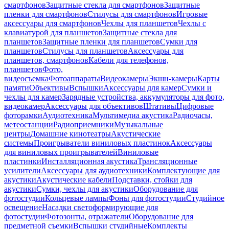
смартфонов
Защитные стекла для смартфонов
Защитные
пленки для смартфонов
Стилусы для смартфонов
Игровые
аксессуары для смартфонов
Чехлы для планшетов
Чехлы с
клавиатурой для планшетов
Защитные стекла для
планшетов
Защитные пленки для планшетов
Сумки для
планшетов
Стилусы для планшетов
Аксессуары для
планшетов, смартфонов
Кабели для телефонов,
планшетов
Фото,
видеосъемка
Фотоаппараты
Видеокамеры
Экшн-камеры
Карты
памяти
Объективы
Вспышки
Аксессуары для камер
Сумки и
чехлы для камер
Зарядные устройства, аккумуляторы для фото,
видеокамер
Аксессуары для объективов
Штативы
Цифровые
фоторамки
Аудиотехника
Мультимедиа акустика
Радиочасы,
метеостанции
Радиоприемники
Музыкальные
центры
Домашние кинотеатры
Акустические
системы
Проигрыватели виниловых пластинок
Аксессуары
для виниловых проигрывателей
Виниловые
пластинки
Инсталляционная акустика
Трансляционные
усилители
Аксессуары для аудиотехники
Комплектующие для
акустики
Акустические кабели
Подставки, стойки для
акустики
Сумки, чехлы для акустики
Оборудование для
фотостудии
Кольцевые лампы
Фоны для фотостудии
Студийное
освещение
Насадки светоформирующие для
фотостудии
Фотозонты, отражатели
Оборудование для
предметной съемки
Вспышки студийные
Комплекты