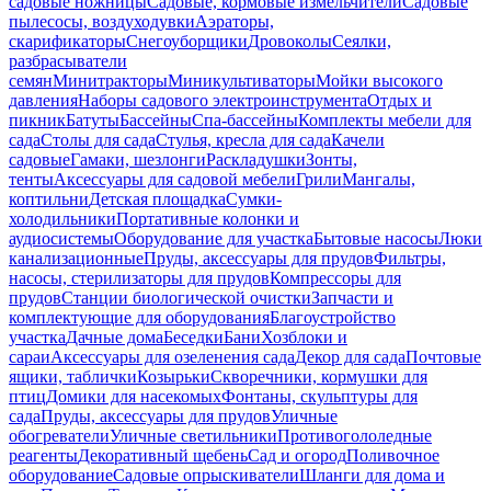
садовые ножницы
Садовые, кормовые измельчители
Садовые
пылесосы, воздуходувки
Аэраторы,
скарификаторы
Снегоуборщики
Дровоколы
Сеялки,
разбрасыватели
семян
Минитракторы
Миникультиваторы
Мойки высокого
давления
Наборы садового электроинструмента
Отдых и
пикник
Батуты
Бассейны
Спа-бассейны
Комплекты мебели для
сада
Столы для сада
Стулья, кресла для сада
Качели
садовые
Гамаки, шезлонги
Раскладушки
Зонты,
тенты
Аксессуары для садовой мебели
Грили
Мангалы,
коптильни
Детская площадка
Сумки-
холодильники
Портативные колонки и
аудиосистемы
Оборудование для участка
Бытовые насосы
Люки
канализационные
Пруды, аксессуары для прудов
Фильтры,
насосы, стерилизаторы для прудов
Компрессоры для
прудов
Станции биологической очистки
Запчасти и
комплектующие для оборудования
Благоустройство
участка
Дачные дома
Беседки
Бани
Хозблоки и
сараи
Аксессуары для озеленения сада
Декор для сада
Почтовые
ящики, таблички
Козырьки
Скворечники, кормушки для
птиц
Домики для насекомых
Фонтаны, скульптуры для
сада
Пруды, аксессуары для прудов
Уличные
обогреватели
Уличные светильники
Противогололедные
реагенты
Декоративный щебень
Сад и огород
Поливочное
оборудование
Садовые опрыскиватели
Шланги для дома и