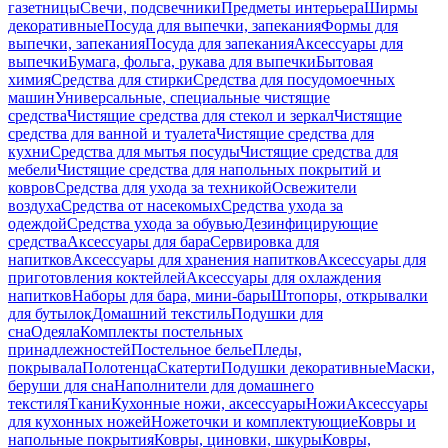
газетницы
Свечи, подсвечники
Предметы интерьера
Ширмы
декоративные
Посуда для выпечки, запекания
Формы для
выпечки, запекания
Посуда для запекания
Аксессуары для
выпечки
Бумага, фольга, рукава для выпечки
Бытовая
химия
Средства для стирки
Средства для посудомоечных
машин
Универсальные, специальные чистящие
средства
Чистящие средства для стекол и зеркал
Чистящие
средства для ванной и туалета
Чистящие средства для
кухни
Средства для мытья посуды
Чистящие средства для
мебели
Чистящие средства для напольных покрытий и
ковров
Средства для ухода за техникой
Освежители
воздуха
Средства от насекомых
Средства ухода за
одеждой
Средства ухода за обувью
Дезинфицирующие
средства
Аксессуары для бара
Сервировка для
напитков
Аксессуары для хранения напитков
Аксессуары для
приготовления коктейлей
Аксессуары для охлаждения
напитков
Наборы для бара, мини-бары
Штопоры, открывалки
для бутылок
Домашний текстиль
Подушки для
сна
Одеяла
Комплекты постельных
принадлежностей
Постельное белье
Пледы,
покрывала
Полотенца
Скатерти
Подушки декоративные
Маски,
беруши для сна
Наполнители для домашнего
текстиля
Ткани
Кухонные ножи, аксессуары
Ножи
Аксессуары
для кухонных ножей
Ножеточки и комплектующие
Ковры и
напольные покрытия
Ковры, циновки, шкуры
Ковры,