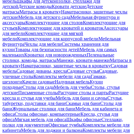
мебель
Шкафы для детской
Полки, стеллажи для
детской
Детские комоды
Кровати детские
Детские
матрасы
Матрасы в кроватку
Наматрасники, защитные чехлы
детские
Мебель для детского сада
Мебельная фурнитура и
аксессуары
Комплектующие для столов
Комплектующие для
стульев
Комплектующие для кроватей и кроваток
Аксессуары
для мебели
Комплектующие для мягкой
мебели
Комплектующие для корпусной мебели
Мебельная
фурнитура
Чехлы для мебели
Системы хранения для
кухни
Товары для безопасности детей
Мебель для самых
маленьких
Кроватки для новорожденных
Пеленальные
столики, комоды, матрасы
Манежи, кровати-манежи
Матрасы в
кроватку
Наматрасники, защитные чехлы в кроватку
Садовая
мебель
Садовые диваны, кресла
Садовые стулья
Садовые,
уличные столы
Комплекты мебели для сада
Гамаки,
шезлонги
Качели садовые
Надувная мебель
Кухни
походные
Столы для сада
Мебель для учебы
Столы, стулья
детские
Письменные столы
Растущие столы и парты
Растущие
кресла и стулья для учебы
Мебель для бани и сауны
Стулья,
табуретки, подставки для бани
Скамьи для бани
Столы для
бани
Журнальные столики для бани
Мебель для кабинета и
офиса
Столы офисные, компьютерные
Кресла, стулья для
офиса
Мягкая мебель для офиса
Шкафы офисные
Стеллажи,
полки для документов
Офисные тумбы
Комплекты мебели для
кабинета
Мебель для лоджии и балкона
Комплекты мебели для