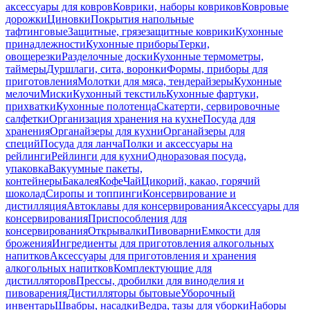
аксессуары для ковров
Коврики, наборы ковриков
Ковровые
дорожки
Циновки
Покрытия напольные
тафтинговые
Защитные, грязезащитные коврики
Кухонные
принадлежности
Кухонные приборы
Терки,
овощерезки
Разделочные доски
Кухонные термометры,
таймеры
Дуршлаги, сита, воронки
Формы, приборы для
приготовления
Молотки для мяса, тендерайзеры
Кухонные
мелочи
Миски
Кухонный текстиль
Кухонные фартуки,
прихватки
Кухонные полотенца
Скатерти, сервировочные
салфетки
Организация хранения на кухне
Посуда для
хранения
Органайзеры для кухни
Органайзеры для
специй
Посуда для ланча
Полки и аксессуары на
рейлинги
Рейлинги для кухни
Одноразовая посуда,
упаковка
Вакуумные пакеты,
контейнеры
Бакалея
Кофе
Чай
Цикорий, какао, горячий
шоколад
Сиропы и топпинги
Консервирование и
дистилляция
Автоклавы для консервирования
Аксессуары для
консервирования
Приспособления для
консервирования
Открывалки
Пивоварни
Емкости для
брожения
Ингредиенты для приготовления алкогольных
напитков
Аксессуары для приготовления и хранения
алкогольных напитков
Комплектующие для
дистилляторов
Прессы, дробилки для виноделия и
пивоварения
Дистилляторы бытовые
Уборочный
инвентарь
Швабры, насадки
Ведра, тазы для уборки
Наборы