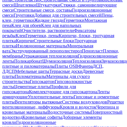
смеси
Шпатлевки
Штукатурки
Стяжки, самонивелирующие
смеси
Строительные смеси, составы
Гидроизоляционные
смеси
Грунтовки
Добавки для строительных смесей
Пены,
клеи, герметики
Жидкие гвозди
Герметики
Монтажная
пена
Клеи для обоев
Клеи для напольных
покрытий
Очистители, растворители
Фиксаторы
резьбы
Клеи
Герметики, пены
Кирпичи, блоки, тротуарная
плитка
Кирпичи
Строительные блоки
Тротуарная
плитка
Изоляционные материалы
Минеральная
вата
Экструдированный пенополистирол
Пенопласт
Пленки,
мембраны
Отражающая теплоизоляция
Гидроизоляционные
ленты
Поликарбонат
Шумоизоляция
Теплоизоляция
Звукоизоляц
плитные и пиломатериалы
Плиты OSB
Фанера
ДСП,
ЛДСП
Мебельные щиты
Террасные доски
Древесные
плиты
Пиломатериалы
Материалы для сухого
строительства
Гипсокартон
Гипсоволокнистые
листы
Цементные плиты
Профили для
гипсокартона
Комплектующие для гипсокартона
Ленты
армирующие
Уплотнительные ленты
Гипсовые и цементные
плиты
Вентиляторы вытяжные
Системы воздуховодов
Решетки
вентиляционные, диффузоры
Кровля и водосток
Черепица и
кровельные материалы
Водосточные системы
Поверхностный
водоотвод
Кровельные софиты
Доборные элементы
кровли
Гидроизоляционные