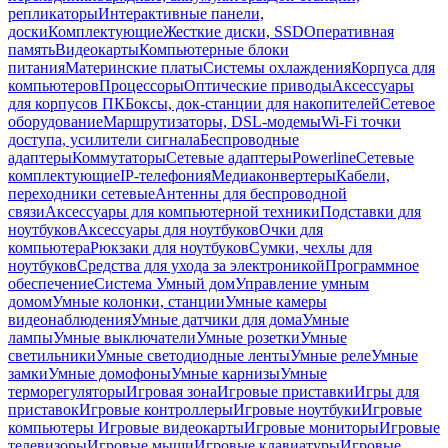
репликаторы
Интерактивные панели,
доски
Комплектующие
Жесткие диски, SSD
Оперативная
память
Видеокарты
Компьютерные блоки
питания
Материнские платы
Системы охлаждения
Корпуса для
компьютеров
Процессоры
Оптические приводы
Аксессуары
для корпусов ПК
Боксы, док-станции для накопителей
Сетевое
оборудование
Маршрутизаторы, DSL-модемы
Wi-Fi точки
доступа, усилители сигнала
Беспроводные
адаптеры
Коммутаторы
Сетевые адаптеры
Powerline
Сетевые
комплектующие
IP-телефония
Медиаконвертеры
Кабели,
переходники сетевые
Антенны для беспроводной
связи
Аксессуары для компьютерной техники
Подставки для
ноутбуков
Аксессуары для ноутбуков
Очки для
компьютера
Рюкзаки для ноутбуков
Сумки, чехлы для
ноутбуков
Средства для ухода за электроникой
Программное
обеспечение
Система Умный дом
Управление умным
домом
Умные колонки, станции
Умные камеры
видеонаблюдения
Умные датчики для дома
Умные
лампы
Умные выключатели
Умные розетки
Умные
светильники
Умные светодиодные ленты
Умные реле
Умные
замки
Умные домофоны
Умные карнизы
Умные
терморегуляторы
Игровая зона
Игровые приставки
Игры для
приставок
Игровые контроллеры
Игровые ноутбуки
Игровые
компьютеры
Игровые видеокарты
Игровые мониторы
Игровые
телевизоры
Игровые мыши
Игровые клавиатуры
Игровые