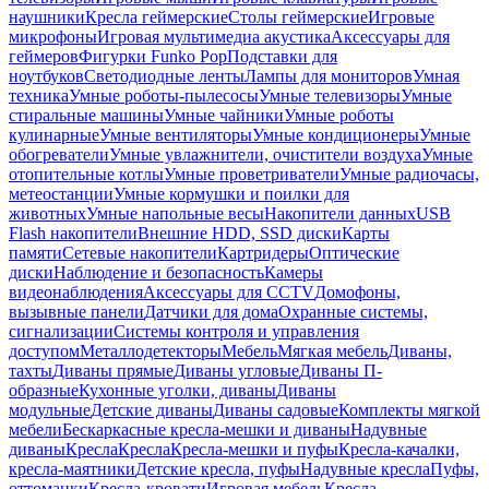
наушники
Кресла геймерские
Столы геймерские
Игровые
микрофоны
Игровая мультимедиа акустика
Аксессуары для
геймеров
Фигурки Funko Pop
Подставки для
ноутбуков
Светодиодные ленты
Лампы для мониторов
Умная
техника
Умные роботы-пылесосы
Умные телевизоры
Умные
стиральные машины
Умные чайники
Умные роботы
кулинарные
Умные вентиляторы
Умные кондиционеры
Умные
обогреватели
Умные увлажнители, очистители воздуха
Умные
отопительные котлы
Умные проветриватели
Умные радиочасы,
метеостанции
Умные кормушки и поилки для
животных
Умные напольные весы
Накопители данных
USB
Flash накопители
Внешние HDD, SSD диски
Карты
памяти
Сетевые накопители
Картридеры
Оптические
диски
Наблюдение и безопасность
Камеры
видеонаблюдения
Аксессуары для CCTV
Домофоны,
вызывные панели
Датчики для дома
Охранные системы,
сигнализации
Системы контроля и управления
доступом
Металлодетекторы
Мебель
Мягкая мебель
Диваны,
тахты
Диваны прямые
Диваны угловые
Диваны П-
образные
Кухонные уголки, диваны
Диваны
модульные
Детские диваны
Диваны садовые
Комплекты мягкой
мебели
Бескаркасные кресла-мешки и диваны
Надувные
диваны
Кресла
Кресла
Кресла-мешки и пуфы
Кресла-качалки,
кресла-маятники
Детские кресла, пуфы
Надувные кресла
Пуфы,
оттоманки
Кресла-кровати
Игровая мебель
Кресла