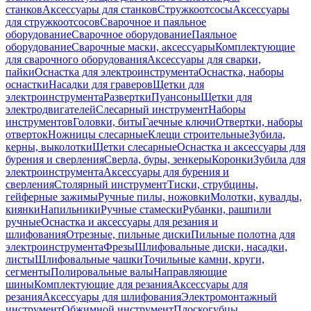
станков
Аксессуары для станков
Стружкоотсосы
Аксессуары
для стружкоотсосов
Сварочное и паяльное
оборудование
Сварочное оборудование
Паяльное
оборудование
Сварочные маски, аксессуары
Комплектующие
для сварочного оборудования
Аксессуары для сварки,
пайки
Оснастка для электроинструмента
Оснастка, наборы
оснастки
Насадки для граверов
Щетки для
электроинструмента
Развертки
Пуансоны
Щетки для
электродвигателей
Слесарный инструмент
Наборы
инструментов
Головки, биты
Гаечные ключи
Отвертки, наборы
отверток
Ножницы слесарные
Клещи строительные
Зубила,
керны, выколотки
Щетки слесарные
Оснастка и аксессуары для
бурения и сверления
Сверла, буры, зенкеры
Коронки
Зубила для
электроинструмента
Аксессуары для бурения и
сверления
Столярный инструмент
Тиски, струбцины,
гейферные зажимы
Ручные пилы, ножовки
Молотки, кувалды,
киянки
Напильники
Ручные стамески
Рубанки, рашпили
ручные
Оснастка и аксессуары для резания и
шлифования
Отрезные, пильные диски
Пильные полотна для
электроинструмента
Фрезы
Шлифовальные диски, насадки,
листы
Шлифовальные чашки
Точильные камни, круги,
сегменты
Полировальные валы
Направляющие
шины
Комплектующие для резания
Аксессуары для
резания
Аксессуары для шлифования
Электромонтажный
инструмент
Обжимной инструмент
Плоскогубцы,