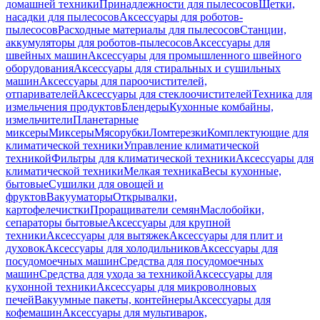
домашней техники
Принадлежности для пылесосов
Щетки,
насадки для пылесосов
Аксессуары для роботов-
пылесосов
Расходные материалы для пылесосов
Станции,
аккумуляторы для роботов-пылесосов
Аксессуары для
швейных машин
Аксессуары для промышленного швейного
оборудования
Аксессуары для стиральных и сушильных
машин
Аксессуары для пароочистителей,
отпаривателей
Аксессуары для стеклоочистителей
Техника для
измельчения продуктов
Блендеры
Кухонные комбайны,
измельчители
Планетарные
миксеры
Миксеры
Мясорубки
Ломтерезки
Комплектующие для
климатической техники
Управление климатической
техникой
Фильтры для климатической техники
Аксессуары для
климатической техники
Мелкая техника
Весы кухонные,
бытовые
Сушилки для овощей и
фруктов
Вакууматоры
Открывалки,
картофелечистки
Проращиватели семян
Маслобойки,
сепараторы бытовые
Аксессуары для крупной
техники
Аксессуары для вытяжек
Аксессуары для плит и
духовок
Аксессуары для холодильников
Аксессуары для
посудомоечных машин
Средства для посудомоечных
машин
Средства для ухода за техникой
Аксессуары для
кухонной техники
Аксессуары для микроволновых
печей
Вакуумные пакеты, контейнеры
Аксессуары для
кофемашин
Аксессуары для мультиварок,