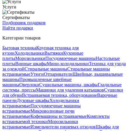
Услуги
Сертификаты
Подборщик подарков
Найти подарки
Категории товаров
Бытовая техника
Крупная техника для
кухни
Холодильники
Вытяжки
Кухонные
плиты
Морозильники
Посудомоечные машины
Настольные
плиты
Винные шкафы
Мини-холодильники
Техника для ухода
за одеждой
Стиральные машины
Стиральные машины
встраиваемые
Утюги
Отпариватели
Швейные, вышивальные
машины
Промышленные швейные
машины
Оверлоки
Сушильные машины, шкафы
Гладильные
системы, прессы
Машинки для удаления катышков
Сушилки
для обуви
Встраиваемая техника, оборудование
Варочные
панели
Духовые шкафы
Холодильники
встраиваемые
Посудомоечные машины
встраиваемые
Микроволновые печи
встраиваемые
Кофемашины встраиваемые
Комплекты
встраиваемой техники
Морозильники
встраиваемые
Измельчители пищевых отходов
Шкафы для