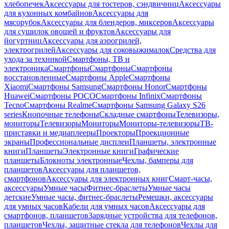
хлебопечек
Аксессуары для тостеров, сэндвичниц
Аксессуары
для кухонных комбайнов
Аксессуары для
мясорубок
Аксессуары для блендеров, миксеров
Аксессуары
для сушилок овощей и фруктов
Аксессуары для
йогуртниц
Аксессуары для аэрогрилей,
электрогрилей
Аксессуары для соковыжималок
Средства для
ухода за техникой
Смартфоны, ТВ и
электроника
Смартфоны
Смартфоны
Смартфоны
восстановленные
Смартфоны Apple
Смартфоны
Xiaomi
Смартфоны Samsung
Смартфоны Honor
Смартфоны
Huawei
Смартфоны POCO
Смартфоны Infinix
Смартфоны
Tecno
Смартфоны Realme
Смартфоны Samsung Galaxy S26
series
Кнопочные телефоны
Складные смартфоны
Телевизоры,
мониторы
Телевизоры
Мониторы
Мониторы-телевизоры
ТВ-
приставки и медиаплееры
Проекторы
Проекционные
экраны
Профессиональные дисплеи
Планшеты, электронные
книги
Планшеты
Электронные книги
Графические
планшеты
Блокноты электронные
Чехлы, бамперы для
планшетов
Аксессуары для планшетов,
смартфонов
Аксессуары для электронных книг
Смарт-часы,
аксессуары
Умные часы
Фитнес-браслеты
Умные часы
детские
Умные часы, фитнес-браслеты
Ремешки, аксессуары
для умных часов
Кабели для умных часов
Аксессуары для
смартфонов, планшетов
Зарядные устройства для телефонов,
планшетов
Чехлы, защитные стекла для телефонов
Чехлы для