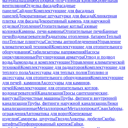
материалы
Шифер
Профнастил
Рулонная кровля
Кровельная
вентиляция
Отделка фасада
Фасадные
панели
Сайдинг
Комплектующие для фасадных
панелей
Декоративные штукатурки для фасада
Клинкерная
плитка для фасада
Декоративный камень для наружной
отделки
Отопление
Отопительные котлы
Газовые
колонки
Камины, печи-камины
Отопительные печи
Банные
печи
Водонагреватели
Радиаторы отопления, батареи
Теплый
пол
Теплые плинтусы
Системы антиобледенения
Управление
климатической техникой
Комплектующие для отопительного
оборудования
Стабилизаторы напряжения
Насосы
циркуляционные
Регулирующая арматура
Отвод и подвод
воды
Дымоходы и комплектующие
Управление климатической
техникой
Комплектующие для радиаторов
Комплектующие для
теплого пола
Аксессуары для теплых полов
Топливо и
аксессуары для отопительного оборудования
Комплектующие
для печей, каминов
Аксессуары для каминов,
печей
Комплектующие для отопительных котлов,
водонагревателей
Канализация
Тросы сантехнические,
вантузы
Прочистные машины
Трубы, фитинги внутренней
канализации
Трубы, фитинги наружной канализации
Люки
канализационные
Металлопрокат
Металлопрокат
Сваи
Заборы,
ограждения
Автоматика для ворот
Крепежные
изделия
Саморезы, шурупы
Гвозди
Анкеры, дюбели
Скобы,
штифты
Перфорированный крепеж
Гайки,