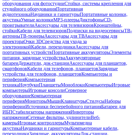
оборудования для фотостудии
Стойки, системы крепления для
студийного оборудования
Портативная
аудиотехника
Наушники и гарнитуры
Портативные колонки,
акустика
Умные колонки
MP3-плееры
Диктофоны
CD-
проигрыватели
Аксессуары для телевизоров
Кронштейны,
стойки
Кабели для телевизоров
Подписки на видеосервисы
ТВ-
антенны
ТВ-тюнеры
Аксессуары для ТВ
Аксессуары для
проектора
Очки 3D
Средства для ухода за
электроникой
Кабели, переходники
Аксессуары для
портативных устройств
Портативные аккумуляторы
Элементы
питания, зарядные устройства
Аккумуляторные
батареи
Держатели, док-станции
Аксессуары для планшетов,
смартфонов
Кабели для телефонов, планшетов
Зарядные
устройства для телефонов, планшетов
Компьютеры и
периферия
Компьютерная
техника
Ноутбуки
Планшеты
Моноблоки
Компьютеры
Игровые
компьютеры
Игровые консоли
Серверное
оборудование
Компьютерная
периферия
Мониторы
Мыши
Клавиатуры
Стилусы
Наборы
периферии
Источники бесперебойного питания
Батареи для
ИБП
Стабилизаторы напряжения
Инверторы
напряжения
Сетевые фильтры, удлинители
Веб-
камеры
Игровые контроллеры
Мультимедиа
акустика
Наушники и гарнитуры
Компьютерные кабели,
переходники
Зарядные, аккумуляторы
Док-станции,