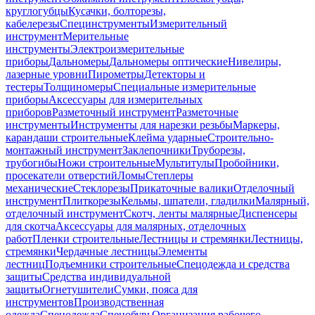
круглогубцы
Кусачки, болторезы,
кабелерезы
Специнструменты
Измерительный
инструмент
Мерительные
инструменты
Электроизмерительные
приборы
Дальномеры
Дальномеры оптические
Нивелиры,
лазерные уровни
Пирометры
Детекторы и
тестеры
Толщиномеры
Специальные измерительные
приборы
Аксессуары для измерительных
приборов
Разметочный инструмент
Разметочные
инструменты
Инструменты для нарезки резьбы
Маркеры,
карандаши строительные
Клейма ударные
Строительно-
монтажный инструмент
Заклепочники
Труборезы,
трубогибы
Ножи строительные
Мультитулы
Пробойники,
просекатели отверстий
Ломы
Степлеры
механические
Стеклорезы
Прикаточные валики
Отделочный
инструмент
Плиткорезы
Кельмы, шпатели, гладилки
Малярный,
отделочный инструмент
Скотч, ленты малярные
Диспенсеры
для скотча
Аксессуары для малярных, отделочных
работ
Пленки строительные
Лестницы и стремянки
Лестницы,
стремянки
Чердачные лестницы
Элементы
лестниц
Подъемники строительные
Спецодежда и средства
защиты
Средства индивидуальной
защиты
Огнетушители
Сумки, пояса для
инструментов
Производственная
одежда
Спецодежда
Спецобувь
Организация рабочего