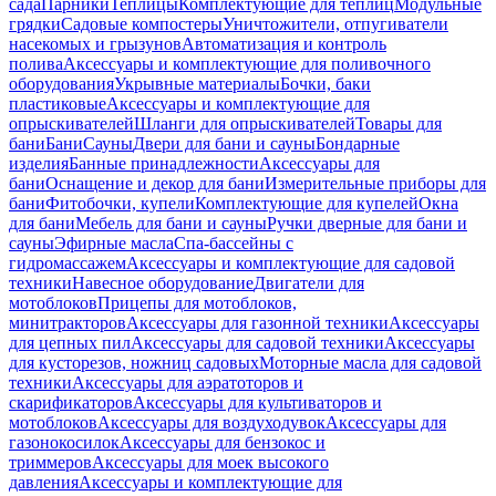
сада
Парники
Теплицы
Комплектующие для теплиц
Модульные
грядки
Садовые компостеры
Уничтожители, отпугиватели
насекомых и грызунов
Автоматизация и контроль
полива
Аксессуары и комплектующие для поливочного
оборудования
Укрывные материалы
Бочки, баки
пластиковые
Аксессуары и комплектующие для
опрыскивателей
Шланги для опрыскивателей
Товары для
бани
Бани
Сауны
Двери для бани и сауны
Бондарные
изделия
Банные принадлежности
Аксессуары для
бани
Оснащение и декор для бани
Измерительные приборы для
бани
Фитобочки, купели
Комплектующие для купелей
Окна
для бани
Мебель для бани и сауны
Ручки дверные для бани и
сауны
Эфирные масла
Спа-бассейны с
гидромассажем
Аксессуары и комплектующие для садовой
техники
Навесное оборудование
Двигатели для
мотоблоков
Прицепы для мотоблоков,
минитракторов
Аксессуары для газонной техники
Аксессуары
для цепных пил
Аксессуары для садовой техники
Аксессуары
для кусторезов, ножниц садовых
Моторные масла для садовой
техники
Аксессуары для аэратоторов и
скарификаторов
Аксессуары для культиваторов и
мотоблоков
Аксессуары для воздуходувок
Аксессуары для
газонокосилок
Аксессуары для бензокос и
триммеров
Аксессуары для моек высокого
давления
Аксессуары и комплектующие для