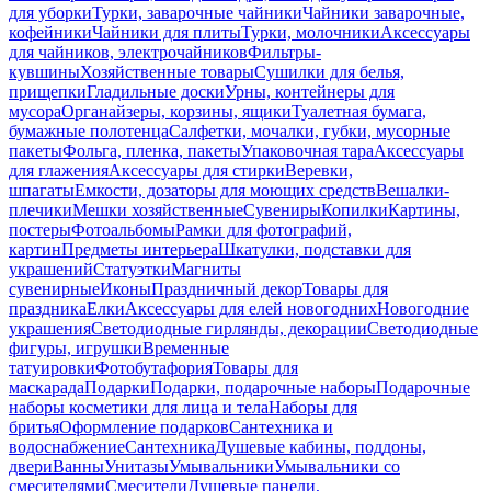
для уборки
Турки, заварочные чайники
Чайники заварочные,
кофейники
Чайники для плиты
Турки, молочники
Аксессуары
для чайников, электрочайников
Фильтры-
кувшины
Хозяйственные товары
Сушилки для белья,
прищепки
Гладильные доски
Урны, контейнеры для
мусора
Органайзеры, корзины, ящики
Туалетная бумага,
бумажные полотенца
Салфетки, мочалки, губки, мусорные
пакеты
Фольга, пленка, пакеты
Упаковочная тара
Аксессуары
для глажения
Аксессуары для стирки
Веревки,
шпагаты
Емкости, дозаторы для моющих средств
Вешалки-
плечики
Мешки хозяйственные
Сувениры
Копилки
Картины,
постеры
Фотоальбомы
Рамки для фотографий,
картин
Предметы интерьера
Шкатулки, подставки для
украшений
Статуэтки
Магниты
сувенирные
Иконы
Праздничный декор
Товары для
праздника
Елки
Аксессуары для елей новогодних
Новогодние
украшения
Светодиодные гирлянды, декорации
Светодиодные
фигуры, игрушки
Временные
татуировки
Фотобутафория
Товары для
маскарада
Подарки
Подарки, подарочные наборы
Подарочные
наборы косметики для лица и тела
Наборы для
бритья
Оформление подарков
Сантехника и
водоснабжение
Сантехника
Душевые кабины, поддоны,
двери
Ванны
Унитазы
Умывальники
Умывальники со
смесителями
Смесители
Душевые панели,