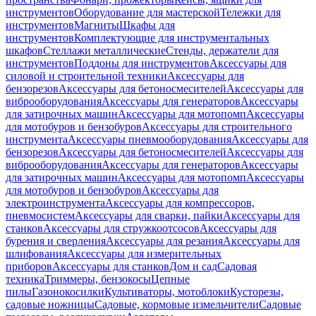
инструментов
Оборудование для мастерской
Тележки для
инструментов
Магниты
Шкафы для
инструментов
Комплектующие для инструментальных
шкафов
Стеллажи металлические
Стенды, держатели для
инструментов
Поддоны для инструментов
Аксессуары для
силовой и строительной техники
Аксессуары для
бензорезов
Аксессуары для бетоносмесителей
Аксессуары для
виброоборудования
Аксессуары для генераторов
Аксессуары
для затирочных машин
Аксессуары для мотопомп
Аксессуары
для мотобуров и бензобуров
Аксессуары для строительного
инструмента
Аксессуары пневмооборудования
Аксессуары для
бензорезов
Аксессуары для бетоносмесителей
Аксессуары для
виброоборудования
Аксессуары для генераторов
Аксессуары
для затирочных машин
Аксессуары для мотопомп
Аксессуары
для мотобуров и бензобуров
Аксессуары для
электроинструмента
Аксессуары для компрессоров,
пневмосистем
Аксессуары для сварки, пайки
Аксессуары для
станков
Аксессуары для стружкоотсосов
Аксессуары для
бурения и сверления
Аксессуары для резания
Аксессуары для
шлифования
Аксессуары для измерительных
приборов
Аксессуары для станков
Дом и сад
Садовая
техника
Триммеры, бензокосы
Цепные
пилы
Газонокосилки
Культиваторы, мотоблоки
Кусторезы,
садовые ножницы
Садовые, кормовые измельчители
Садовые