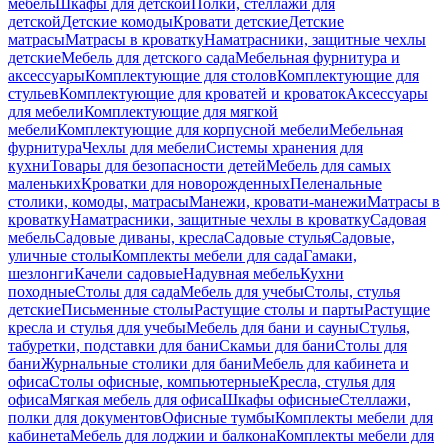
мебель
Шкафы для детской
Полки, стеллажи для
детской
Детские комоды
Кровати детские
Детские
матрасы
Матрасы в кроватку
Наматрасники, защитные чехлы
детские
Мебель для детского сада
Мебельная фурнитура и
аксессуары
Комплектующие для столов
Комплектующие для
стульев
Комплектующие для кроватей и кроваток
Аксессуары
для мебели
Комплектующие для мягкой
мебели
Комплектующие для корпусной мебели
Мебельная
фурнитура
Чехлы для мебели
Системы хранения для
кухни
Товары для безопасности детей
Мебель для самых
маленьких
Кроватки для новорожденных
Пеленальные
столики, комоды, матрасы
Манежи, кровати-манежи
Матрасы в
кроватку
Наматрасники, защитные чехлы в кроватку
Садовая
мебель
Садовые диваны, кресла
Садовые стулья
Садовые,
уличные столы
Комплекты мебели для сада
Гамаки,
шезлонги
Качели садовые
Надувная мебель
Кухни
походные
Столы для сада
Мебель для учебы
Столы, стулья
детские
Письменные столы
Растущие столы и парты
Растущие
кресла и стулья для учебы
Мебель для бани и сауны
Стулья,
табуретки, подставки для бани
Скамьи для бани
Столы для
бани
Журнальные столики для бани
Мебель для кабинета и
офиса
Столы офисные, компьютерные
Кресла, стулья для
офиса
Мягкая мебель для офиса
Шкафы офисные
Стеллажи,
полки для документов
Офисные тумбы
Комплекты мебели для
кабинета
Мебель для лоджии и балкона
Комплекты мебели для