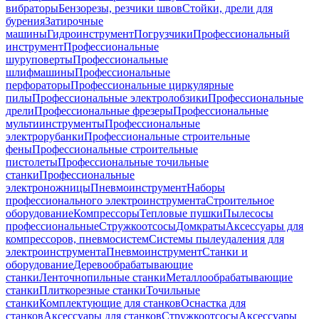
вибраторы
Бензорезы, резчики швов
Стойки, дрели для
бурения
Затирочные
машины
Гидроинструмент
Погрузчики
Профессиональный
инструмент
Профессиональные
шуруповерты
Профессиональные
шлифмашины
Профессиональные
перфораторы
Профессиональные циркулярные
пилы
Профессиональные электролобзики
Профессиональные
дрели
Профессиональные фрезеры
Профессиональные
мультиинструменты
Профессиональные
электрорубанки
Профессиональные строительные
фены
Профессиональные строительные
пистолеты
Профессиональные точильные
станки
Профессиональные
электроножницы
Пневмоинструмент
Наборы
профессионального электроинструмента
Строительное
оборудование
Компрессоры
Тепловые пушки
Пылесосы
профессиональные
Стружкоотсосы
Домкраты
Аксессуары для
компрессоров, пневмосистем
Системы пылеудаления для
электроинструмента
Пневмоинструмент
Станки и
оборудование
Деревообрабатывающие
станки
Ленточнопильные станки
Металлообрабатывающие
станки
Плиткорезные станки
Точильные
станки
Комплектующие для станков
Оснастка для
станков
Аксессуары для станков
Стружкоотсосы
Аксессуары