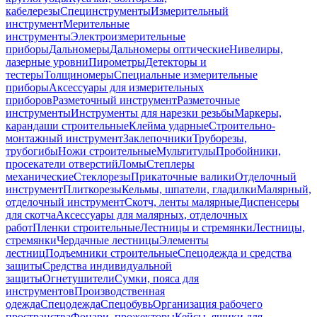
кабелерезы
Специнструменты
Измерительный
инструмент
Мерительные
инструменты
Электроизмерительные
приборы
Дальномеры
Дальномеры оптические
Нивелиры,
лазерные уровни
Пирометры
Детекторы и
тестеры
Толщиномеры
Специальные измерительные
приборы
Аксессуары для измерительных
приборов
Разметочный инструмент
Разметочные
инструменты
Инструменты для нарезки резьбы
Маркеры,
карандаши строительные
Клейма ударные
Строительно-
монтажный инструмент
Заклепочники
Труборезы,
трубогибы
Ножи строительные
Мультитулы
Пробойники,
просекатели отверстий
Ломы
Степлеры
механические
Стеклорезы
Прикаточные валики
Отделочный
инструмент
Плиткорезы
Кельмы, шпатели, гладилки
Малярный,
отделочный инструмент
Скотч, ленты малярные
Диспенсеры
для скотча
Аксессуары для малярных, отделочных
работ
Пленки строительные
Лестницы и стремянки
Лестницы,
стремянки
Чердачные лестницы
Элементы
лестниц
Подъемники строительные
Спецодежда и средства
защиты
Средства индивидуальной
защиты
Огнетушители
Сумки, пояса для
инструментов
Производственная
одежда
Спецодежда
Спецобувь
Организация рабочего
пространства
Фонари, прожекторы
Кейсы, ящики для