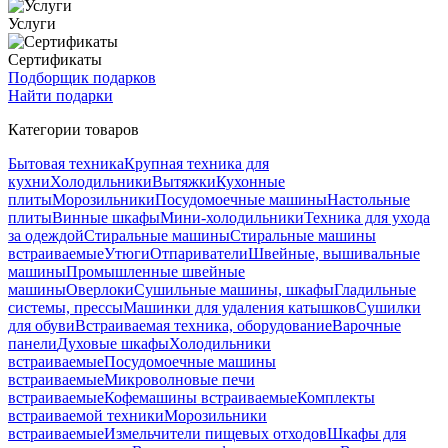
Услуги
Сертификаты
Подборщик подарков
Найти подарки
Категории товаров
Бытовая техника
Крупная техника для
кухни
Холодильники
Вытяжки
Кухонные
плиты
Морозильники
Посудомоечные машины
Настольные
плиты
Винные шкафы
Мини-холодильники
Техника для ухода
за одеждой
Стиральные машины
Стиральные машины
встраиваемые
Утюги
Отпариватели
Швейные, вышивальные
машины
Промышленные швейные
машины
Оверлоки
Сушильные машины, шкафы
Гладильные
системы, прессы
Машинки для удаления катышков
Сушилки
для обуви
Встраиваемая техника, оборудование
Варочные
панели
Духовые шкафы
Холодильники
встраиваемые
Посудомоечные машины
встраиваемые
Микроволновые печи
встраиваемые
Кофемашины встраиваемые
Комплекты
встраиваемой техники
Морозильники
встраиваемые
Измельчители пищевых отходов
Шкафы для