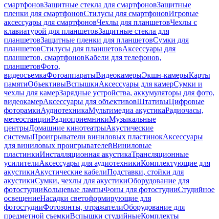
смартфонов
Защитные стекла для смартфонов
Защитные
пленки для смартфонов
Стилусы для смартфонов
Игровые
аксессуары для смартфонов
Чехлы для планшетов
Чехлы с
клавиатурой для планшетов
Защитные стекла для
планшетов
Защитные пленки для планшетов
Сумки для
планшетов
Стилусы для планшетов
Аксессуары для
планшетов, смартфонов
Кабели для телефонов,
планшетов
Фото,
видеосъемка
Фотоаппараты
Видеокамеры
Экшн-камеры
Карты
памяти
Объективы
Вспышки
Аксессуары для камер
Сумки и
чехлы для камер
Зарядные устройства, аккумуляторы для фото,
видеокамер
Аксессуары для объективов
Штативы
Цифровые
фоторамки
Аудиотехника
Мультимедиа акустика
Радиочасы,
метеостанции
Радиоприемники
Музыкальные
центры
Домашние кинотеатры
Акустические
системы
Проигрыватели виниловых пластинок
Аксессуары
для виниловых проигрывателей
Виниловые
пластинки
Инсталляционная акустика
Трансляционные
усилители
Аксессуары для аудиотехники
Комплектующие для
акустики
Акустические кабели
Подставки, стойки для
акустики
Сумки, чехлы для акустики
Оборудование для
фотостудии
Кольцевые лампы
Фоны для фотостудии
Студийное
освещение
Насадки светоформирующие для
фотостудии
Фотозонты, отражатели
Оборудование для
предметной съемки
Вспышки студийные
Комплекты