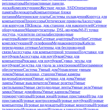
репликаторы
Интерактивные панели,
доски
Комплектующие
Жесткие диски, SSD
Оперативная
память
Видеокарты
Компьютерные блоки
питания
Материнские платы
Системы охлаждения
Корпуса для
компьютеров
Процессоры
Оптические приводы
Аксессуары
для корпусов ПК
Боксы, док-станции для накопителей
Сетевое
оборудование
Маршрутизаторы, DSL-модемы
Wi-Fi точки
доступа, усилители сигнала
Беспроводные
адаптеры
Коммутаторы
Сетевые адаптеры
Powerline
Сетевые
комплектующие
IP-телефония
Медиаконвертеры
Кабели,
переходники сетевые
Антенны для беспроводной
связи
Аксессуары для компьютерной техники
Подставки для
ноутбуков
Аксессуары для ноутбуков
Очки для
компьютера
Рюкзаки для ноутбуков
Сумки, чехлы для
ноутбуков
Средства для ухода за электроникой
Программное
обеспечение
Система Умный дом
Управление умным
домом
Умные колонки, станции
Умные камеры
видеонаблюдения
Умные датчики для дома
Умные
лампы
Умные выключатели
Умные розетки
Умные
светильники
Умные светодиодные ленты
Умные реле
Умные
замки
Умные домофоны
Умные карнизы
Умные
терморегуляторы
Игровая зона
Игровые приставки
Игры для
приставок
Игровые контроллеры
Игровые ноутбуки
Игровые
компьютеры
Игровые видеокарты
Игровые мониторы
Игровые
телевизоры
Игровые мыши
Игровые клавиатуры
Игровые