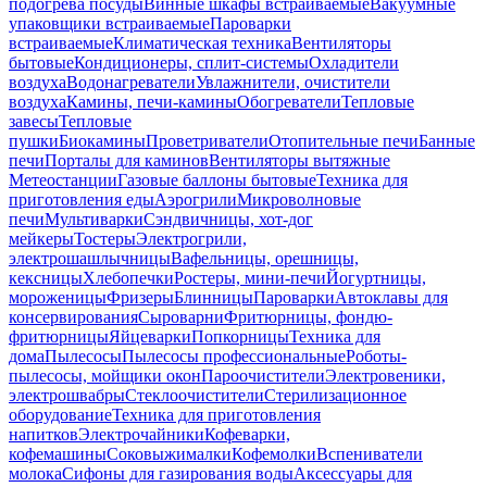
подогрева посуды
Винные шкафы встраиваемые
Вакуумные
упаковщики встраиваемые
Пароварки
встраиваемые
Климатическая техника
Вентиляторы
бытовые
Кондиционеры, сплит-системы
Охладители
воздуха
Водонагреватели
Увлажнители, очистители
воздуха
Камины, печи-камины
Обогреватели
Тепловые
завесы
Тепловые
пушки
Биокамины
Проветриватели
Отопительные печи
Банные
печи
Порталы для каминов
Вентиляторы вытяжные
Метеостанции
Газовые баллоны бытовые
Техника для
приготовления еды
Аэрогрили
Микроволновые
печи
Мультиварки
Сэндвичницы, хот-дог
мейкеры
Тостеры
Электрогрили,
электрошашлычницы
Вафельницы, орешницы,
кексницы
Хлебопечки
Ростеры, мини-печи
Йогуртницы,
мороженицы
Фризеры
Блинницы
Пароварки
Автоклавы для
консервирования
Сыроварни
Фритюрницы, фондю-
фритюрницы
Яйцеварки
Попкорницы
Техника для
дома
Пылесосы
Пылесосы профессиональные
Роботы-
пылесосы, мойщики окон
Пароочистители
Электровеники,
электрошвабры
Стеклоочистители
Стерилизационное
оборудование
Техника для приготовления
напитков
Электрочайники
Кофеварки,
кофемашины
Соковыжималки
Кофемолки
Вспениватели
молока
Сифоны для газирования воды
Аксессуары для