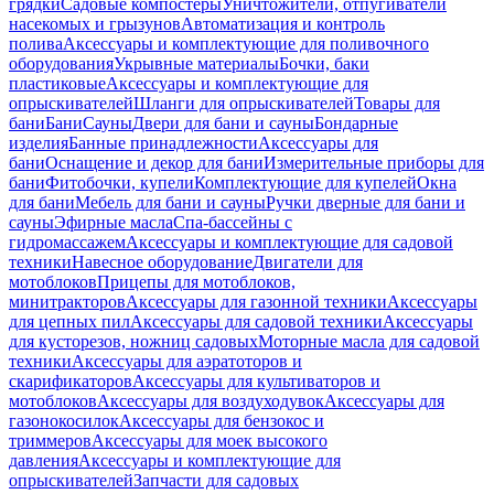
грядки
Садовые компостеры
Уничтожители, отпугиватели
насекомых и грызунов
Автоматизация и контроль
полива
Аксессуары и комплектующие для поливочного
оборудования
Укрывные материалы
Бочки, баки
пластиковые
Аксессуары и комплектующие для
опрыскивателей
Шланги для опрыскивателей
Товары для
бани
Бани
Сауны
Двери для бани и сауны
Бондарные
изделия
Банные принадлежности
Аксессуары для
бани
Оснащение и декор для бани
Измерительные приборы для
бани
Фитобочки, купели
Комплектующие для купелей
Окна
для бани
Мебель для бани и сауны
Ручки дверные для бани и
сауны
Эфирные масла
Спа-бассейны с
гидромассажем
Аксессуары и комплектующие для садовой
техники
Навесное оборудование
Двигатели для
мотоблоков
Прицепы для мотоблоков,
минитракторов
Аксессуары для газонной техники
Аксессуары
для цепных пил
Аксессуары для садовой техники
Аксессуары
для кусторезов, ножниц садовых
Моторные масла для садовой
техники
Аксессуары для аэратоторов и
скарификаторов
Аксессуары для культиваторов и
мотоблоков
Аксессуары для воздуходувок
Аксессуары для
газонокосилок
Аксессуары для бензокос и
триммеров
Аксессуары для моек высокого
давления
Аксессуары и комплектующие для
опрыскивателей
Запчасти для садовых