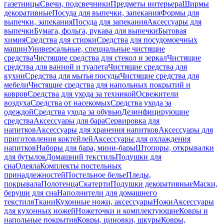
газетницы
Свечи, подсвечники
Предметы интерьера
Ширмы
декоративные
Посуда для выпечки, запекания
Формы для
выпечки, запекания
Посуда для запекания
Аксессуары для
выпечки
Бумага, фольга, рукава для выпечки
Бытовая
химия
Средства для стирки
Средства для посудомоечных
машин
Универсальные, специальные чистящие
средства
Чистящие средства для стекол и зеркал
Чистящие
средства для ванной и туалета
Чистящие средства для
кухни
Средства для мытья посуды
Чистящие средства для
мебели
Чистящие средства для напольных покрытий и
ковров
Средства для ухода за техникой
Освежители
воздуха
Средства от насекомых
Средства ухода за
одеждой
Средства ухода за обувью
Дезинфицирующие
средства
Аксессуары для бара
Сервировка для
напитков
Аксессуары для хранения напитков
Аксессуары для
приготовления коктейлей
Аксессуары для охлаждения
напитков
Наборы для бара, мини-бары
Штопоры, открывалки
для бутылок
Домашний текстиль
Подушки для
сна
Одеяла
Комплекты постельных
принадлежностей
Постельное белье
Пледы,
покрывала
Полотенца
Скатерти
Подушки декоративные
Маски,
беруши для сна
Наполнители для домашнего
текстиля
Ткани
Кухонные ножи, аксессуары
Ножи
Аксессуары
для кухонных ножей
Ножеточки и комплектующие
Ковры и
напольные покрытия
Ковры, циновки, шкуры
Ковры,