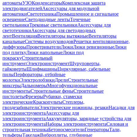
автоматы
УЗО
Конденсаторы
Комплексная защита
электродвигателей
Аксессуары для модульной
автоматики
Светотехника
Промышленное и сигнальное
освещение
Светодиодные ленты
Точечные
светильники
Трековые светильники
Аксессуары для
светотехники
Аксессуары для светодиодных
лент
Вентиляция
Вентиляторы вытяжные
Вентиляторы
канальные
Системы воздуховодов
Решетки вентиляционные,
диффузоры
Проветриватели
Люки
Люки ревизионные
Люки
под плитку
Люки напольные
Люки под
покраску
Строительный
инструмент
Электроинструмент
Шуруповерты,
гайковерты
Шлифмашины
Циркулярные, сабельные
пилы
Перфораторы, отбойные
молотки
Электролобзики
Дрели
Строительные
миксеры
Дальномеры
Многофункциональные
инструменты
Строительные фены
Строительные
пистолеты
Фрезеры
Рубанки, стамески
электрические
Краскопульты
Степлеры,
гвоздезабиватели
Электрические ножницы, резаки
Насадки для
электроинструмента
Аксессуары для
электроинструмента
Аккумуляторы, зарядные устройства для
электроинструмента
Наборы электроинструмента
Силовая и
строительная техника
Бетоносмесители
Генераторы
Тали,
тельферы
Такелаж
Виброплиты, глубинные