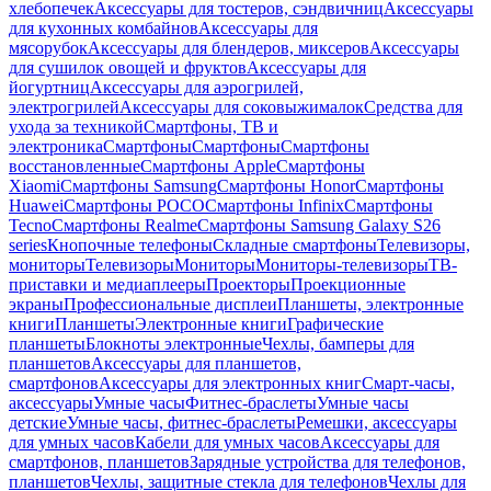
хлебопечек
Аксессуары для тостеров, сэндвичниц
Аксессуары
для кухонных комбайнов
Аксессуары для
мясорубок
Аксессуары для блендеров, миксеров
Аксессуары
для сушилок овощей и фруктов
Аксессуары для
йогуртниц
Аксессуары для аэрогрилей,
электрогрилей
Аксессуары для соковыжималок
Средства для
ухода за техникой
Смартфоны, ТВ и
электроника
Смартфоны
Смартфоны
Смартфоны
восстановленные
Смартфоны Apple
Смартфоны
Xiaomi
Смартфоны Samsung
Смартфоны Honor
Смартфоны
Huawei
Смартфоны POCO
Смартфоны Infinix
Смартфоны
Tecno
Смартфоны Realme
Смартфоны Samsung Galaxy S26
series
Кнопочные телефоны
Складные смартфоны
Телевизоры,
мониторы
Телевизоры
Мониторы
Мониторы-телевизоры
ТВ-
приставки и медиаплееры
Проекторы
Проекционные
экраны
Профессиональные дисплеи
Планшеты, электронные
книги
Планшеты
Электронные книги
Графические
планшеты
Блокноты электронные
Чехлы, бамперы для
планшетов
Аксессуары для планшетов,
смартфонов
Аксессуары для электронных книг
Смарт-часы,
аксессуары
Умные часы
Фитнес-браслеты
Умные часы
детские
Умные часы, фитнес-браслеты
Ремешки, аксессуары
для умных часов
Кабели для умных часов
Аксессуары для
смартфонов, планшетов
Зарядные устройства для телефонов,
планшетов
Чехлы, защитные стекла для телефонов
Чехлы для