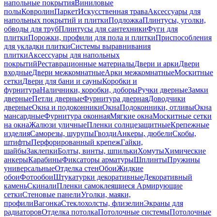
напольные покрытия
Виниловые
полы
Ковролин
Паркет
Искусственная трава
Аксессуары для
напольных покрытий и плитки
Подложка
Плинтусы, уголки,
обводы для труб
Плинтусы для сантехники
Фуги для
плитки
Порожки, профили для пола и плитки
Приспособления
для укладки плитки
Системы выравнивания
плитки
Аксессуары для напольных
покрытий
Реставрационные материалы
Двери и арки
Двери
входные
Двери межкомнатные
Арки межкомнатные
Москитные
сетки
Двери для бани и сауны
Коробки и
фурнитура
Наличники, коробки, доборы
Ручки дверные
Замки
дверные
Петли дверные
Фурнитура дверная
Доводчики
дверные
Окна и подоконники
Окна
Подоконники, отливы
Окна
мансардные
Фурнитура оконная
Мягкие окна
Москитные сетки
на окна
Жалюзи уличные
Пленки солнцезащитные
Крепежные
изделия
Саморезы, шурупы
Гвозди
Анкеры, дюбели
Скобы,
штифты
Перфорированный крепеж
Гайки,
шайбы
Заклепки
Болты, винты, шпильки
Хомуты
Химические
анкеры
Карабины
Фиксаторы арматуры
Шплинты
Пружины
универсальные
Отделка стен
Обои
Жидкие
обои
Фотообои
Штукатурки декоративные
Декоративный
камень
Скинали
Пленки самоклеящиеся
Армирующие
сетки
Стеновые панели
Уголки, маяки,
профили
Вагонка
Стеклохолсты, флизелин
Экраны для
радиаторов
Отделка потолка
Потолочные системы
Потолочные