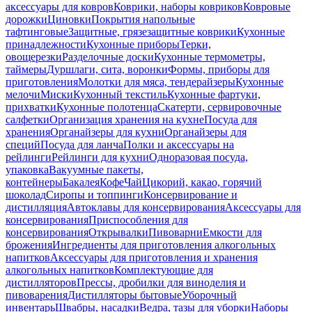
аксессуары для ковров
Коврики, наборы ковриков
Ковровые
дорожки
Циновки
Покрытия напольные
тафтинговые
Защитные, грязезащитные коврики
Кухонные
принадлежности
Кухонные приборы
Терки,
овощерезки
Разделочные доски
Кухонные термометры,
таймеры
Дуршлаги, сита, воронки
Формы, приборы для
приготовления
Молотки для мяса, тендерайзеры
Кухонные
мелочи
Миски
Кухонный текстиль
Кухонные фартуки,
прихватки
Кухонные полотенца
Скатерти, сервировочные
салфетки
Организация хранения на кухне
Посуда для
хранения
Органайзеры для кухни
Органайзеры для
специй
Посуда для ланча
Полки и аксессуары на
рейлинги
Рейлинги для кухни
Одноразовая посуда,
упаковка
Вакуумные пакеты,
контейнеры
Бакалея
Кофе
Чай
Цикорий, какао, горячий
шоколад
Сиропы и топпинги
Консервирование и
дистилляция
Автоклавы для консервирования
Аксессуары для
консервирования
Приспособления для
консервирования
Открывалки
Пивоварни
Емкости для
брожения
Ингредиенты для приготовления алкогольных
напитков
Аксессуары для приготовления и хранения
алкогольных напитков
Комплектующие для
дистилляторов
Прессы, дробилки для виноделия и
пивоварения
Дистилляторы бытовые
Уборочный
инвентарь
Швабры, насадки
Ведра, тазы для уборки
Наборы