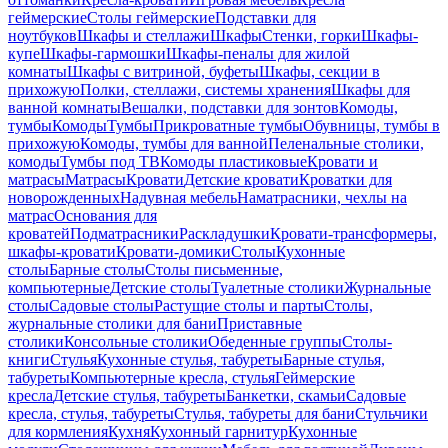
геймерские
Столы геймерские
Подставки для
ноутбуков
Шкафы и стеллажи
Шкафы
Стенки, горки
Шкафы-
купе
Шкафы-гармошки
Шкафы-пеналы для жилой
комнаты
Шкафы с витриной, буфеты
Шкафы, секции в
прихожую
Полки, стеллажи, системы хранения
Шкафы для
ванной комнаты
Вешалки, подставки для зонтов
Комоды,
тумбы
Комоды
Тумбы
Прикроватные тумбы
Обувницы, тумбы в
прихожую
Комоды, тумбы для ванной
Пеленальные столики,
комоды
Тумбы под ТВ
Комоды пластиковые
Кровати и
матрасы
Матрасы
Кровати
Детские кровати
Кроватки для
новорожденных
Надувная мебель
Наматрасники, чехлы на
матрас
Основания для
кроватей
Подматрасники
Раскладушки
Кровати-трансформеры,
шкафы-кровати
Кровати-домики
Столы
Кухонные
столы
Барные столы
Столы письменные,
компьютерные
Детские столы
Туалетные столики
Журнальные
столы
Садовые столы
Растущие столы и парты
Столы,
журнальные столики для бани
Приставные
столики
Консольные столики
Обеденные группы
Столы-
книги
Стулья
Кухонные стулья, табуреты
Барные стулья,
табуреты
Компьютерные кресла, стулья
Геймерские
кресла
Детские стулья, табуреты
Банкетки, скамьи
Садовые
кресла, стулья, табуреты
Стулья, табуреты для бани
Стульчики
для кормления
Кухня
Кухонный гарнитур
Кухонные