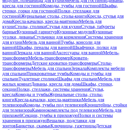
модули
Столешницы для кухни
Мебель для гостиной
Диваны,
кресла для гостиной
Комоды, тумбы для гостиной
Шкафы,
стенки, горки для гостиной
Полки, стеллажи для
гостиной
Журнальные столы, столы-книги
Кресла, стулья для
дома
Кресла-качалки, кресла-маятники
Мебель для
кухни
Столы, столики
Стулья для кухни
Стулья, табуреты
барные
Кухонный гарнитур
Кухонные модули
Кухонные
уголки, диваны
Стульчики для кормления
Системы хранения
для кухни
Мебель для ванной
Тумбы, консоли для
ванной
Шкафы, пеналы для ванной
Шкафчики, полки для
ванной
Зеркала для ванной
Аксессуары для ванной
Мебель-
трансформер
Мебель-трансформер
Кровати-
трансформеры
Детские кроватки-трансформеры
Столы-
трансформеры
Мебель для спальни
Зеркала
Комплекты мебели
для спальни
Прикроватные тумбы
Комоды и тумбы для
спальни
Туалетные столики
Шкафы для спальни
Мебель для
жилых комнат
Диваны, кресла для дома
Шкафы, стенки,
секции
Полки, стеллажи, системы хранения
Стулья,
кресла
Комоды и тумбы
Журнальные столы, столы-
книги
Кресла-качалки, кресла-маятники
Мебель для
телевизора
Комоды, тумбы под телевизор
Кронштейны, стойки
для телевизора
Каминокомплекты под телевизор
Мебель для
прихожей
Секции, тумбы в прихожую
Полки и системы
хранения в прихожую
Вешалки, подставки для
зонтов
Банкетки, скамьи
Ключницы, газетницы
Детская