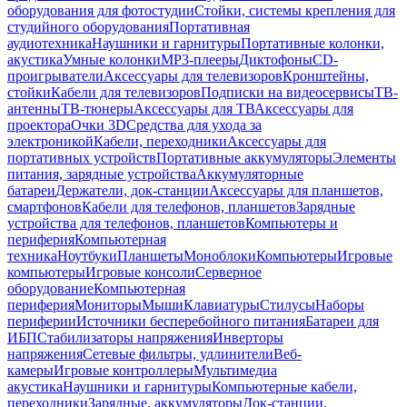
оборудования для фотостудии
Стойки, системы крепления для
студийного оборудования
Портативная
аудиотехника
Наушники и гарнитуры
Портативные колонки,
акустика
Умные колонки
MP3-плееры
Диктофоны
CD-
проигрыватели
Аксессуары для телевизоров
Кронштейны,
стойки
Кабели для телевизоров
Подписки на видеосервисы
ТВ-
антенны
ТВ-тюнеры
Аксессуары для ТВ
Аксессуары для
проектора
Очки 3D
Средства для ухода за
электроникой
Кабели, переходники
Аксессуары для
портативных устройств
Портативные аккумуляторы
Элементы
питания, зарядные устройства
Аккумуляторные
батареи
Держатели, док-станции
Аксессуары для планшетов,
смартфонов
Кабели для телефонов, планшетов
Зарядные
устройства для телефонов, планшетов
Компьютеры и
периферия
Компьютерная
техника
Ноутбуки
Планшеты
Моноблоки
Компьютеры
Игровые
компьютеры
Игровые консоли
Серверное
оборудование
Компьютерная
периферия
Мониторы
Мыши
Клавиатуры
Стилусы
Наборы
периферии
Источники бесперебойного питания
Батареи для
ИБП
Стабилизаторы напряжения
Инверторы
напряжения
Сетевые фильтры, удлинители
Веб-
камеры
Игровые контроллеры
Мультимедиа
акустика
Наушники и гарнитуры
Компьютерные кабели,
переходники
Зарядные, аккумуляторы
Док-станции,