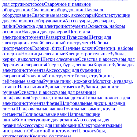
для стружкоотсосов
Сварочное и паяльное
оборудование
Сварочное оборудование
Паяльное
оборудование
Сварочные маски, аксессуары
Комплектующие
для сварочного оборудования
Аксессуары для сварки,
пайки
Оснастка для электроинструмента
Оснастка, наборы
оснастки
Насадки для граверов
Щетки для
электроинструмента
Развертки
Пуансоны
Щетки для
электродвигателей
Слесарный инструмент
Наборы
инструментов
Головки, биты
Гаечные ключи
Отвертки, наборы
отверток
Ножницы слесарные
Клещи строительные
Зубила,
керны, выколотки
Щетки слесарные
Оснастка и аксессуары для
бурения и сверления
Сверла, буры, зенкеры
Коронки
Зубила для
электроинструмента
Аксессуары для бурения и
сверления
Столярный инструмент
Тиски, струбцины,
гейферные зажимы
Ручные пилы, ножовки
Молотки, кувалды,
киянки
Напильники
Ручные стамески
Рубанки, рашпили
ручные
Оснастка и аксессуары для резания и
шлифования
Отрезные, пильные диски
Пильные полотна для
электроинструмента
Фрезы
Шлифовальные диски, насадки,
листы
Шлифовальные чашки
Точильные камни, круги,
сегменты
Полировальные валы
Направляющие
шины
Комплектующие для резания
Аксессуары для
резания
Аксессуары для шлифования
Электромонтажный
инструмент
Обжимной инструмент
Плоскогубцы,
круглогубцы
Кусачки, болторезы,