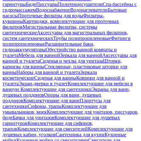
гарнитуры
Биде
Писсуары
Полотенцесушители
Спа-бассейны с
гидромассажем
Водоснабжение
Водонагреватели
Бытовые
насосы
Проточные фильтры для воды
Фильтры-
кувшины
Картриджи, комплектующие для проточных
фильтров
Магистральные фильтры, системы
сантехнические
Аксессуары для магистральных фильтров,
систем сантехнических
Трубы полипропиленовые
Фитинги
полипропиленовые
Расширительные баки,
гидроаккумуляторы
Обустройство ванной комнаты и
туалета
Мебель для ванной
Зеркала для ванной
Аксессуары для
ванной и туалета
Сиденья и чехлы для унитаза
Шторки,
карнизы для ванны
Стеклянные, пластиковые шторки для
ванны
Наборы для ванной и туалета
Зеркала
косметические
Сиденья для ванны
Коврики для ванной и
туалета
Экран-дверки в туалет
Комплектующие для мебели в
ванную
Комплектующие для сантехники
Экраны для ванн,
душевых поддонов
Опоры для ванн, душевых
поддонов
Комплектующие для ванн
Плинтусы для
сантехники
Сифоны, трапы
Комплектующие для
умывальников, моек
Комплектующие для унитазов, писсуаров,
биде
Бачки для унитазов
Комплектующие для душевых
гарнитуров
Комплектующие для сифонов,
трапов
Комплектующие для смесителей
Комплектующие для
душевых кабин, уголков
Сантехника для кухни
Кухонные
мойки
Кухонные мойки со смесителями
Смесители для