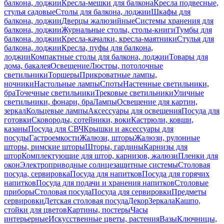
балкона, лоджии
Кресла-мешки для балкона
Кресла подвесные,
стулья садовые
Столы для балкона, лоджии
Шкафы для
балкона, лоджии
Дверцы жалюзийные
Системы хранения для
балкона, лоджии
Журнальные столы, столы-книги
Тумбы для
балкона, лоджии
Кресла-качалки, кресла-маятники
Стулья для
балкона, лоджии
Кресла, пуфы для балкона,
лоджии
Компактные столы для балкона, лоджии
Товары для
дома, бакалея
Освещение
Люстры, потолочные
светильники
Торшеры
Прикроватные лампы,
ночники
Настольные лампы
Споты
Настенные светильники,
бра
Точечные светильники
Трековые светильники
Уличные
светильники, фонари, бра
Лампы
Освещение для картин,
зеркал
Кольцевые лампы
Аксессуары для освещения
Посуда для
готовки
Сковороды, сотейники, воки
Кастрюли, ковши,
казаны
Посуда для СВЧ
Крышки и аксессуары для
посуды
Гастроемкости
Жалюзи, шторы
Жалюзи, рулонные
шторы, римские шторы
Шторы, гардины
Карнизы для
штор
Комплектующие для штор, карнизов, жалюзи
Пленки для
окон
Электроприводные солнцезащитные системы
Столовая
посуда, сервировка
Посуда для напитков
Посуда для горячих
напитков
Посуда для подачи и хранения напитков
Столовые
приборы
Столовая посуда
Посуда для сервировки
Предметы
сервировки
Детская столовая посуда
Декор
Зеркала
Кашпо,
стойки для цветов
Картины, постеры
Часы
интерьерные
Искусственные цветы, растения
Вазы
Ключницы,