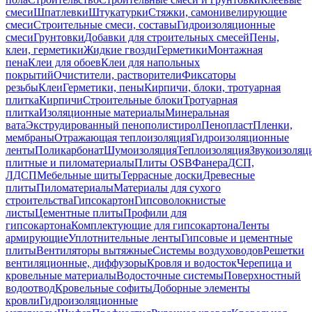
смеси
Шпатлевки
Штукатурки
Стяжки, самонивелирующие
смеси
Строительные смеси, составы
Гидроизоляционные
смеси
Грунтовки
Добавки для строительных смесей
Пены,
клеи, герметики
Жидкие гвозди
Герметики
Монтажная
пена
Клеи для обоев
Клеи для напольных
покрытий
Очистители, растворители
Фиксаторы
резьбы
Клеи
Герметики, пены
Кирпичи, блоки, тротуарная
плитка
Кирпичи
Строительные блоки
Тротуарная
плитка
Изоляционные материалы
Минеральная
вата
Экструдированный пенополистирол
Пенопласт
Пленки,
мембраны
Отражающая теплоизоляция
Гидроизоляционные
ленты
Поликарбонат
Шумоизоляция
Теплоизоляция
Звукоизоляц
плитные и пиломатериалы
Плиты OSB
Фанера
ДСП,
ЛДСП
Мебельные щиты
Террасные доски
Древесные
плиты
Пиломатериалы
Материалы для сухого
строительства
Гипсокартон
Гипсоволокнистые
листы
Цементные плиты
Профили для
гипсокартона
Комплектующие для гипсокартона
Ленты
армирующие
Уплотнительные ленты
Гипсовые и цементные
плиты
Вентиляторы вытяжные
Системы воздуховодов
Решетки
вентиляционные, диффузоры
Кровля и водосток
Черепица и
кровельные материалы
Водосточные системы
Поверхностный
водоотвод
Кровельные софиты
Доборные элементы
кровли
Гидроизоляционные