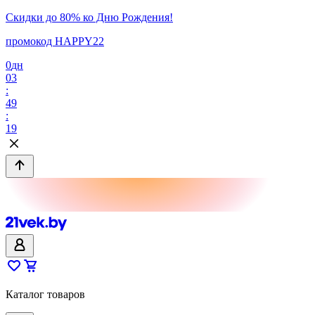
Скидки до 80% ко Дню Рождения!
промокод HAPPY22
0
дн
03
:
49
:
19
Каталог товаров