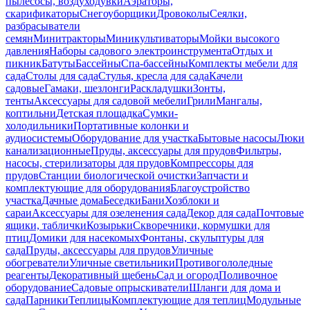
пылесосы, воздуходувки
Аэраторы,
скарификаторы
Снегоуборщики
Дровоколы
Сеялки,
разбрасыватели
семян
Минитракторы
Миникультиваторы
Мойки высокого
давления
Наборы садового электроинструмента
Отдых и
пикник
Батуты
Бассейны
Спа-бассейны
Комплекты мебели для
сада
Столы для сада
Стулья, кресла для сада
Качели
садовые
Гамаки, шезлонги
Раскладушки
Зонты,
тенты
Аксессуары для садовой мебели
Грили
Мангалы,
коптильни
Детская площадка
Сумки-
холодильники
Портативные колонки и
аудиосистемы
Оборудование для участка
Бытовые насосы
Люки
канализационные
Пруды, аксессуары для прудов
Фильтры,
насосы, стерилизаторы для прудов
Компрессоры для
прудов
Станции биологической очистки
Запчасти и
комплектующие для оборудования
Благоустройство
участка
Дачные дома
Беседки
Бани
Хозблоки и
сараи
Аксессуары для озеленения сада
Декор для сада
Почтовые
ящики, таблички
Козырьки
Скворечники, кормушки для
птиц
Домики для насекомых
Фонтаны, скульптуры для
сада
Пруды, аксессуары для прудов
Уличные
обогреватели
Уличные светильники
Противогололедные
реагенты
Декоративный щебень
Сад и огород
Поливочное
оборудование
Садовые опрыскиватели
Шланги для дома и
сада
Парники
Теплицы
Комплектующие для теплиц
Модульные