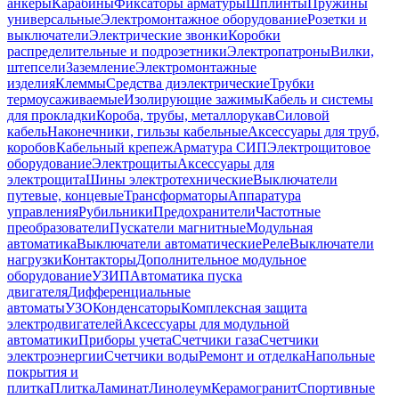
анкеры
Карабины
Фиксаторы арматуры
Шплинты
Пружины
универсальные
Электромонтажное оборудование
Розетки и
выключатели
Электрические звонки
Коробки
распределительные и подрозетники
Электропатроны
Вилки,
штепсели
Заземление
Электромонтажные
изделия
Клеммы
Средства диэлектрические
Трубки
термоусаживаемые
Изолирующие зажимы
Кабель и системы
для прокладки
Короба, трубы, металлорукав
Силовой
кабель
Наконечники, гильзы кабельные
Аксессуары для труб,
коробов
Кабельный крепеж
Арматура СИП
Электрощитовое
оборудование
Электрощиты
Аксессуары для
электрощита
Шины электротехнические
Выключатели
путевые, концевые
Трансформаторы
Аппаратура
управления
Рубильники
Предохранители
Частотные
преобразователи
Пускатели магнитные
Модульная
автоматика
Выключатели автоматические
Реле
Выключатели
нагрузки
Контакторы
Дополнительное модульное
оборудование
УЗИП
Автоматика пуска
двигателя
Дифференциальные
автоматы
УЗО
Конденсаторы
Комплексная защита
электродвигателей
Аксессуары для модульной
автоматики
Приборы учета
Счетчики газа
Счетчики
электроэнергии
Счетчики воды
Ремонт и отделка
Напольные
покрытия и
плитка
Плитка
Ламинат
Линолеум
Керамогранит
Спортивные