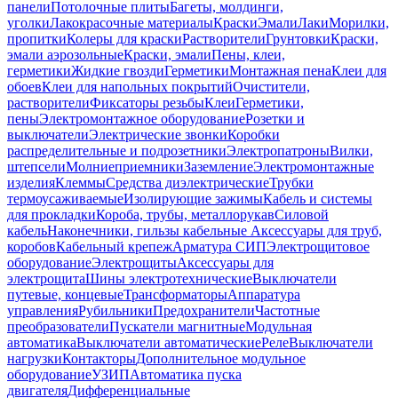
панели
Потолочные плиты
Багеты, молдинги,
уголки
Лакокрасочные материалы
Краски
Эмали
Лаки
Морилки,
пропитки
Колеры для краски
Растворители
Грунтовки
Краски,
эмали аэрозольные
Краски, эмали
Пены, клеи,
герметики
Жидкие гвозди
Герметики
Монтажная пена
Клеи для
обоев
Клеи для напольных покрытий
Очистители,
растворители
Фиксаторы резьбы
Клеи
Герметики,
пены
Электромонтажное оборудование
Розетки и
выключатели
Электрические звонки
Коробки
распределительные и подрозетники
Электропатроны
Вилки,
штепсели
Молниеприемники
Заземление
Электромонтажные
изделия
Клеммы
Средства диэлектрические
Трубки
термоусаживаемые
Изолирующие зажимы
Кабель и системы
для прокладки
Короба, трубы, металлорукав
Силовой
кабель
Наконечники, гильзы кабельные
Аксессуары для труб,
коробов
Кабельный крепеж
Арматура СИП
Электрощитовое
оборудование
Электрощиты
Аксессуары для
электрощита
Шины электротехнические
Выключатели
путевые, концевые
Трансформаторы
Аппаратура
управления
Рубильники
Предохранители
Частотные
преобразователи
Пускатели магнитные
Модульная
автоматика
Выключатели автоматические
Реле
Выключатели
нагрузки
Контакторы
Дополнительное модульное
оборудование
УЗИП
Автоматика пуска
двигателя
Дифференциальные