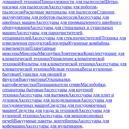
домашней техники
Принадлежности для пылесосов
Щетки,
насадки для пылесосов
Аксессуары для роботов-
пылесосов
Расходные материалы для пылесосов
Станции,
аккумуляторы для роботов-пылесосов
Аксессуары для
швейных машин
Аксессуары для промышленного швейного
оборудования
Аксессуары для стиральных и сушильных
машин
Аксессуары для пароочистителей,
отпаривателей
Аксессуары для стеклоочистителей
Техника для
измельчения продуктов
Блендеры
Кухонные комбайны,
измельчители
Планетарные
миксеры
Миксеры
Мясорубки
Ломтерезки
Комплектующие для
климатической техники
Управление климатической
техникой
Фильтры для климатической техники
Аксессуары для
климатической техники
Мелкая техника
Весы кухонные,
бытовые
Сушилки для овощей и
фруктов
Вакууматоры
Открывалки,
картофелечистки
Проращиватели семян
Маслобойки,
сепараторы бытовые
Аксессуары для крупной
техники
Аксессуары для вытяжек
Аксессуары для плит и
духовок
Аксессуары для холодильников
Аксессуары для
посудомоечных машин
Средства для посудомоечных
машин
Средства для ухода за техникой
Аксессуары для
кухонной техники
Аксессуары для микроволновых
печей
Вакуумные пакеты, контейнеры
Аксессуары для
кофемашин
Аксессуары для мультиварок,