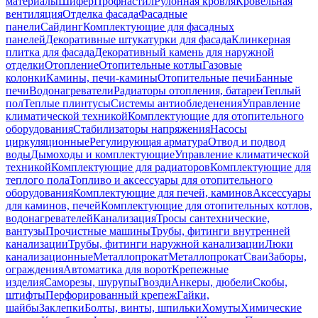
материалы
Шифер
Профнастил
Рулонная кровля
Кровельная
вентиляция
Отделка фасада
Фасадные
панели
Сайдинг
Комплектующие для фасадных
панелей
Декоративные штукатурки для фасада
Клинкерная
плитка для фасада
Декоративный камень для наружной
отделки
Отопление
Отопительные котлы
Газовые
колонки
Камины, печи-камины
Отопительные печи
Банные
печи
Водонагреватели
Радиаторы отопления, батареи
Теплый
пол
Теплые плинтусы
Системы антиобледенения
Управление
климатической техникой
Комплектующие для отопительного
оборудования
Стабилизаторы напряжения
Насосы
циркуляционные
Регулирующая арматура
Отвод и подвод
воды
Дымоходы и комплектующие
Управление климатической
техникой
Комплектующие для радиаторов
Комплектующие для
теплого пола
Топливо и аксессуары для отопительного
оборудования
Комплектующие для печей, каминов
Аксессуары
для каминов, печей
Комплектующие для отопительных котлов,
водонагревателей
Канализация
Тросы сантехнические,
вантузы
Прочистные машины
Трубы, фитинги внутренней
канализации
Трубы, фитинги наружной канализации
Люки
канализационные
Металлопрокат
Металлопрокат
Сваи
Заборы,
ограждения
Автоматика для ворот
Крепежные
изделия
Саморезы, шурупы
Гвозди
Анкеры, дюбели
Скобы,
штифты
Перфорированный крепеж
Гайки,
шайбы
Заклепки
Болты, винты, шпильки
Хомуты
Химические