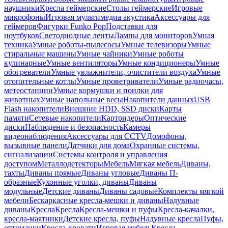
наушники
Кресла геймерские
Столы геймерские
Игровые
микрофоны
Игровая мультимедиа акустика
Аксессуары для
геймеров
Фигурки Funko Pop
Подставки для
ноутбуков
Светодиодные ленты
Лампы для мониторов
Умная
техника
Умные роботы-пылесосы
Умные телевизоры
Умные
стиральные машины
Умные чайники
Умные роботы
кулинарные
Умные вентиляторы
Умные кондиционеры
Умные
обогреватели
Умные увлажнители, очистители воздуха
Умные
отопительные котлы
Умные проветриватели
Умные радиочасы,
метеостанции
Умные кормушки и поилки для
животных
Умные напольные весы
Накопители данных
USB
Flash накопители
Внешние HDD, SSD диски
Карты
памяти
Сетевые накопители
Картридеры
Оптические
диски
Наблюдение и безопасность
Камеры
видеонаблюдения
Аксессуары для CCTV
Домофоны,
вызывные панели
Датчики для дома
Охранные системы,
сигнализации
Системы контроля и управления
доступом
Металлодетекторы
Мебель
Мягкая мебель
Диваны,
тахты
Диваны прямые
Диваны угловые
Диваны П-
образные
Кухонные уголки, диваны
Диваны
модульные
Детские диваны
Диваны садовые
Комплекты мягкой
мебели
Бескаркасные кресла-мешки и диваны
Надувные
диваны
Кресла
Кресла
Кресла-мешки и пуфы
Кресла-качалки,
кресла-маятники
Детские кресла, пуфы
Надувные кресла
Пуфы,
оттоманки
Кресла-кровати
Игровая мебель
Кресла