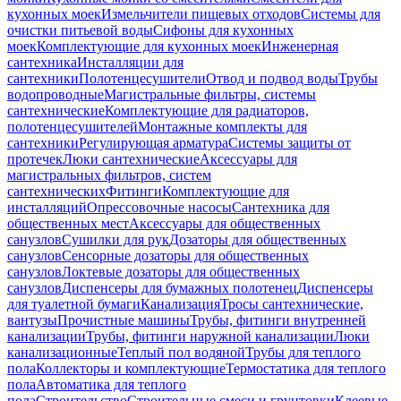
кухонных моек
Измельчители пищевых отходов
Системы для
очистки питьевой воды
Сифоны для кухонных
моек
Комплектующие для кухонных моек
Инженерная
сантехника
Инсталляции для
сантехники
Полотенцесушители
Отвод и подвод воды
Трубы
водопроводные
Магистральные фильтры, системы
сантехнические
Комплектующие для радиаторов,
полотенцесушителей
Монтажные комплекты для
сантехники
Регулирующая арматура
Системы защиты от
протечек
Люки сантехнические
Аксессуары для
магистральных фильтров, систем
сантехнических
Фитинги
Комплектующие для
инсталляций
Опрессовочные насосы
Сантехника для
общественных мест
Аксессуары для общественных
санузлов
Сушилки для рук
Дозаторы для общественных
санузлов
Сенсорные дозаторы для общественных
санузлов
Локтевые дозаторы для общественных
санузлов
Диспенсеры для бумажных полотенец
Диспенсеры
для туалетной бумаги
Канализация
Тросы сантехнические,
вантузы
Прочистные машины
Трубы, фитинги внутренней
канализации
Трубы, фитинги наружной канализации
Люки
канализационные
Теплый пол водяной
Трубы для теплого
пола
Коллекторы и комплектующие
Термостатика для теплого
пола
Автоматика для теплого
пола
Строительство
Строительные смеси и грунтовки
Клеевые