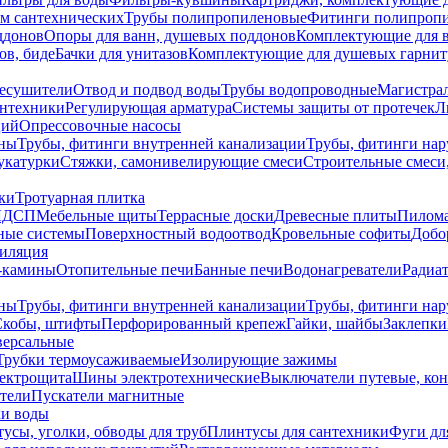
ем сантехнических
Трубы полипропиленовые
Фитинги полипроп
ддонов
Опоры для ванн, душевых поддонов
Комплектующие для 
ов, биде
Бачки для унитазов
Комплектующие для душевых гарнит
есушители
Отвод и подвод воды
Трубы водопроводные
Магистрал
антехники
Регулирующая арматура
Системы защиты от протечек
Л
ций
Опрессовочные насосы
ны
Трубы, фитинги внутренней канализации
Трубы, фитинги на
катурки
Стяжки, самонивелирующие смеси
Строительные смеси,
ки
Тротуарная плитка
ЛДСП
Мебельные щиты
Террасные доски
Древесные плиты
Пилом
ные системы
Поверхностный водоотвод
Кровельные софиты
Добо
тиляция
-камины
Отопительные печи
Банные печи
Водонагреватели
Радиат
ны
Трубы, фитинги внутренней канализации
Трубы, фитинги на
Скобы, штифты
Перфорированный крепеж
Гайки, шайбы
Заклепки
ерсальные
Трубки термоусаживаемые
Изолирующие зажимы
лектрощита
Шины электротехнические
Выключатели путевые, ко
атели
Пускатели магнитные
ки воды
усы, уголки, обводы для труб
Плинтусы для сантехники
Фуги дл