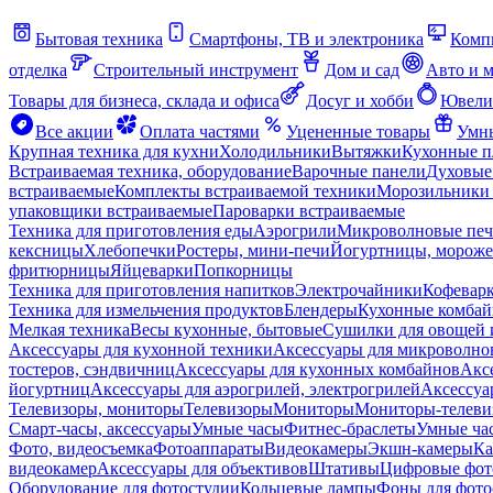
Бытовая техника
Смартфоны, ТВ и электроника
Комп
отделка
Строительный инструмент
Дом и сад
Авто и 
Товары для бизнеса, склада и офиса
Досуг и хобби
Ювели
Все акции
Оплата частями
Уцененные товары
Умны
Крупная техника для кухни
Холодильники
Вытяжки
Кухонные 
Встраиваемая техника, оборудование
Варочные панели
Духовые
встраиваемые
Комплекты встраиваемой техники
Морозильники 
упаковщики встраиваемые
Пароварки встраиваемые
Техника для приготовления еды
Аэрогрили
Микроволновые пе
кексницы
Хлебопечки
Ростеры, мини-печи
Йогуртницы, морож
фритюрницы
Яйцеварки
Попкорницы
Техника для приготовления напитков
Электрочайники
Кофевар
Техника для измельчения продуктов
Блендеры
Кухонные комбай
Мелкая техника
Весы кухонные, бытовые
Сушилки для овощей 
Аксессуары для кухонной техники
Аксессуары для микроволно
тостеров, сэндвичниц
Аксессуары для кухонных комбайнов
Акс
йогуртниц
Аксессуары для аэрогрилей, электрогрилей
Аксессуа
Телевизоры, мониторы
Телевизоры
Мониторы
Мониторы-телеви
Смарт-часы, аксессуары
Умные часы
Фитнес-браслеты
Умные ча
Фото, видеосъемка
Фотоаппараты
Видеокамеры
Экшн-камеры
Ка
видеокамер
Аксессуары для объективов
Штативы
Цифровые фот
Оборудование для фотостудии
Кольцевые лампы
Фоны для фото