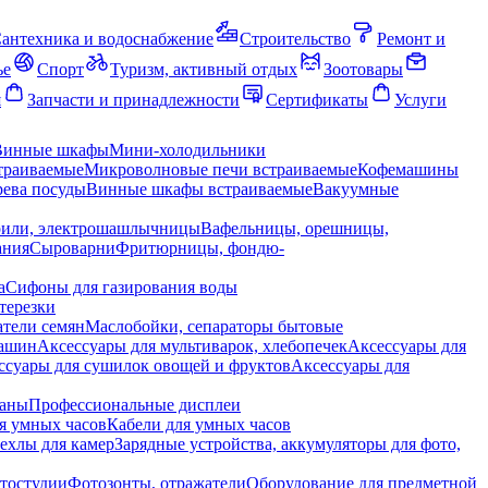
антехника и водоснабжение
Строительство
Ремонт и
ье
Спорт
Туризм, активный отдых
Зоотовары
я
Запчасти и принадлежности
Сертификаты
Услуги
Винные шкафы
Мини-холодильники
траиваемые
Микроволновые печи встраиваемые
Кофемашины
ева посуды
Винные шкафы встраиваемые
Вакуумные
рили, электрошашлычницы
Вафельницы, орешницы,
ания
Сыроварни
Фритюрницы, фондю-
а
Сифоны для газирования воды
терезки
тели семян
Маслобойки, сепараторы бытовые
машин
Аксессуары для мультиварок, хлебопечек
Аксессуары для
ссуары для сушилок овощей и фруктов
Аксессуары для
раны
Профессиональные дисплеи
я умных часов
Кабели для умных часов
ехлы для камер
Зарядные устройства, аккумуляторы для фото,
тостудии
Фотозонты, отражатели
Оборудование для предметной