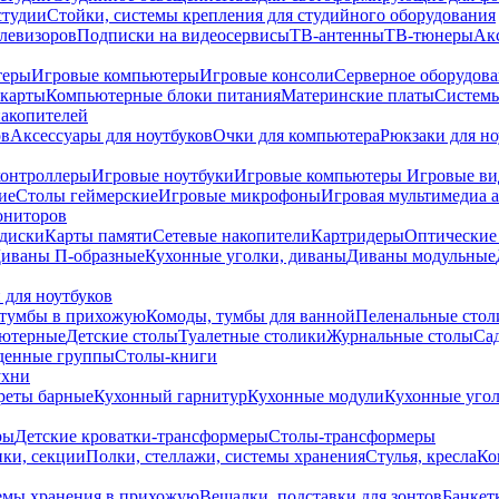
студии
Стойки, системы крепления для студийного оборудования
елевизоров
Подписки на видеосервисы
ТВ-антенны
ТВ-тюнеры
Ак
теры
Игровые компьютеры
Игровые консоли
Серверное оборудов
карты
Компьютерные блоки питания
Материнские платы
Системы
накопителей
ов
Аксессуары для ноутбуков
Очки для компьютера
Рюкзаки для но
контроллеры
Игровые ноутбуки
Игровые компьютеры
Игровые ви
ие
Столы геймерские
Игровые микрофоны
Игровая мультимедиа 
ониторов
диски
Карты памяти
Сетевые накопители
Картридеры
Оптические
иваны П-образные
Кухонные уголки, диваны
Диваны модульные
 для ноутбуков
тумбы в прихожую
Комоды, тумбы для ванной
Пеленальные стол
ьютерные
Детские столы
Туалетные столики
Журнальные столы
Са
денные группы
Столы-книги
ухни
уреты барные
Кухонный гарнитур
Кухонные модули
Кухонные угол
ры
Детские кроватки-трансформеры
Столы-трансформеры
ки, секции
Полки, стеллажи, системы хранения
Стулья, кресла
Ко
емы хранения в прихожую
Вешалки, подставки для зонтов
Банкет