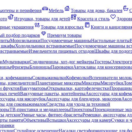
ьютеры и периферия
Мебель
Товары для дома, бакалея
С
мото
Игрушки, товары для детей
Красота и стиль
Здоров
рные украшения
Товары для взрослых
Книги и канцеляри
й подбор подарков
Премиум товары
плиты
Морозильники
Посудомоечные машины
Настольные плиты
 шкафы
Холодильники встраиваемые
Посудомоечные машины вс
встраиваемые
Измельчители пищевых отходов
Шкафы для подогр
чи
Мультиварки
Сэндвичницы, хот-дог мейкеры
Тостеры
Электрог
еницы
Фризеры
Блинницы
Пароварки
Автоклавы для консервиров
ки, кофемашины
Соковыжималки
Кофемолки
Вспениватели молок
ны, измельчители
Планетарные миксеры
Миксеры
Мясорубки
Лом
и фруктов
Вакууматоры
Открывалки, картофелечистки
Проращива
вых печей
Вакуумные пакеты, контейнеры
Аксессуары для кофе
ессуары для мясорубок
Аксессуары для блендеров, миксеров
Аксе
ры для соковыжималок
Средства для ухода за техникой
зоры
ТВ-приставки и медиаплееры
Проекторы
Проекционные эк
сы детские
Умные часы, фитнес-браслеты
Ремешки, аксессуары дл
рты памяти
Объективы
Вспышки
Аксессуары для камер
Сумки и ч
орамки
студии
Студийное освещение
Насадки светоформирующие для фо