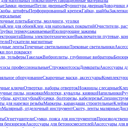
 для напольных покрытий
Реставрационные материалы
ые
Замки дверные
Петли дверные
Фурнитура дверная
Доводчики 
Скобы, штифты
Перфорированный крепеж
Гайки, шайбы
Заклепки
ерсальные
лочные плиты
Багеты, молдинги, уголки
на
Клеи для обоев
Клеи для напольных покрытий
Очистители, рас
Трубки термоусаживаемые
Изолирующие зажимы
лектрощита
Шины электротехнические
Выключатели путевые, ко
атели
Пускатели магнитные
одные ленты
Точечные светильники
Трековые светильники
Аксесс
и под покраску
ли, тельферы
Такелаж
Виброплиты, глубинные вибраторы
Бензор
сосы профессиональные
Стружкоотсосы
Домкраты
Аксессуары д
аяльное оборудование
Сварочные маски, аксессуары
Комплектующ
ечные ключи
Отвертки, наборы отверток
Ножницы слесарные
Кле
учные пилы, ножовки
Молотки, кувалды, киянки
Напильники
Ру
убцы, круглогубцы
Кусачки, болторезы, кабелерезы
Специнструм
ы для нарезки резьбы
Маркеры, карандаши строительные
Клейма
и
Малярный, отделочный инструмент
Скотч, ленты малярные
Дисп
иты
Огнетушители
Сумки, пояса для инструментов
Производствен
я бензорезов
Аксессуары для бетоносмесителей
Аксессуары для 