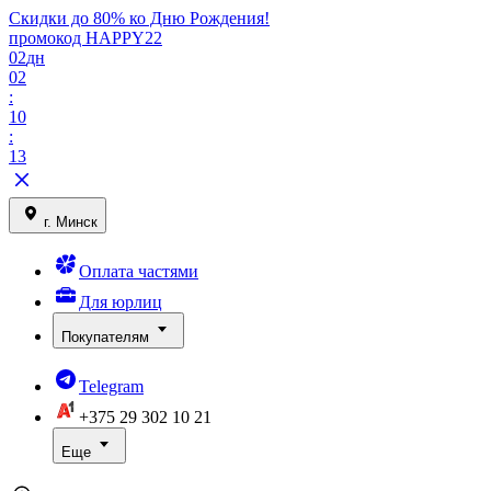
Скидки до 80% ко Дню Рождения!
промокод HAPPY22
02
дн
02
:
10
:
13
г. Минск
Оплата частями
Для юрлиц
Покупателям
Telegram
+375 29
302 10 21
Еще