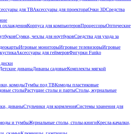
сессуары для ТВ
Аксессуары для проектора
Очки 3D
Средства
ание
 охлаждения
Корпуса для компьютеров
Процессоры
Оптические
утбуков
Сумки, чехлы для ноутбуков
Средства для ухода за
деокарты
Игровые мониторы
Игровые телевизоры
Игровые
акустика
Аксессуары для геймеров
Фигурки Funko
 диски
Детские диваны
Диваны садовые
Комплекты мягкой
ики, комоды
Тумбы под ТВ
Комоды пластиковые
довые столы
Растущие столы и парты
Столы, журнальные
ки, диваны
Стульчики для кормления
Системы хранения для
моды и тумбы
Журнальные столы, столы-книги
Кресла-качалки,
ки, скамьи
Ключницы, газетницы