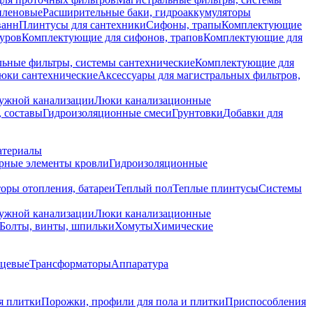
иленовые
Расширительные баки, гидроаккумуляторы
ванн
Плинтусы для сантехники
Сифоны, трапы
Комплектующие
уров
Комплектующие для сифонов, трапов
Комплектующие для
ьные фильтры, системы сантехнические
Комплектующие для
юки сантехнические
Аксессуары для магистральных фильтров,
ружной канализации
Люки канализационные
 составы
Гидроизоляционные смеси
Грунтовки
Добавки для
атериалы
рные элементы кровли
Гидроизоляционные
оры отопления, батареи
Теплый пол
Теплые плинтусы
Системы
ружной канализации
Люки канализационные
Болты, винты, шпильки
Хомуты
Химические
нцевые
Трансформаторы
Аппаратура
я плитки
Порожки, профили для пола и плитки
Приспособления