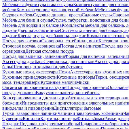
Мебельная фурнитура и аксессуары
Комплектующие для столов
мебели
Комплектующие для корпусной мебели
Мебельная фурн
Садовая мебель
Садовые диваны, кресла
Садовые стулья
Садовые
Мебель для бани и сауны
Стулья, табуретки, подставки для бани
Мебель для лоджии и балкона
Комплекты мебели для балкона, 
лоджии
Дверцы жалюзийные
Системы хранения для балкона, л
лоджии
Кресла, пуфы для балкона, лоджии
Компактные столы дл
Посуда для готовки
Сковороды, сотейники, воки
Кастрюли, ков
Столовая посуда, сервировка
Посуда для напитков
Посуда для г
сервировки
Детская столовая посуда
Посуда для выпечки, запекания
Формы для выпечки, запекания
Аксессуары для бара
Сервировка для напитков
Аксессуары для 
бары
Штопоры, открывалки для бутылок
Кухонные ножи, аксессуары
Ножи
Аксессуары для кухонных н
Кухонные принадлежности
Кухонные приборы
Терки, овощерез
мяса, тендерайзеры
Кухонные мелочи
Миски
Организация хранения на кухне
Посуда для хранения
Органайзе
посуда, упаковка
Вакуумные пакеты, контейнеры
Консервирование и дистилляция
Автоклавы для консервирован
брожения
Ингредиенты для приготовления алкогольных напит
виноделия и пивоварения
Дистилляторы бытовые
Турки, заварочные чайники
Чайники заварочные, кофейники
Ча
Сувениры
Копилки
Картины, постеры
Фотоальбомы
Рамки для ф
Подарки
Подарки, подарочные наборы
Подарочные наборы косм
Водоснабжение
Водонагреватели
Бытовые насосы
Проточные фи