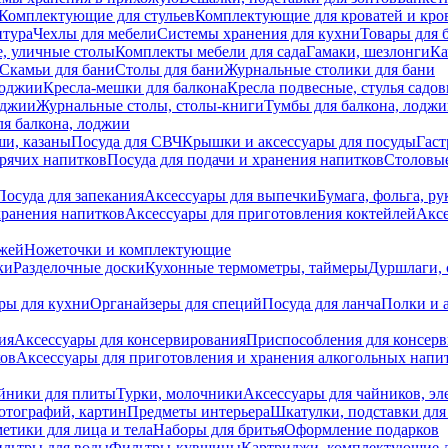
Комплектующие для стульев
Комплектующие для кроватей и кро
итура
Чехлы для мебели
Системы хранения для кухни
Товары для 
, уличные столы
Комплекты мебели для сада
Гамаки, шезлонги
Ка
Скамьи для бани
Столы для бани
Журнальные столики для бани
лоджии
Кресла-мешки для балкона
Кресла подвесные, стулья садо
оджии
Журнальные столы, столы-книги
Тумбы для балкона, лодж
я балкона, лоджии
ши, казаны
Посуда для СВЧ
Крышки и аксессуары для посуды
Гаст
орячих напитков
Посуда для подачи и хранения напитков
Столовы
Посуда для запекания
Аксессуары для выпечки
Бумага, фольга, р
хранения напитков
Аксессуары для приготовления коктейлей
Аксе
ожей
Ножеточки и комплектующие
ки
Разделочные доски
Кухонные термометры, таймеры
Дуршлаги, 
ры для кухни
Органайзеры для специй
Посуда для ланча
Полки и 
ия
Аксессуары для консервирования
Приспособления для консер
ков
Аксессуары для приготовления и хранения алкогольных напи
йники для плиты
Турки, молочники
Аксессуары для чайников, э
отографий, картин
Предметы интерьера
Шкатулки, подставки дл
етики для лица и тела
Наборы для бритья
Оформление подарков
льтры для воды
Фильтры-кувшины
Картриджи, комплектующие д