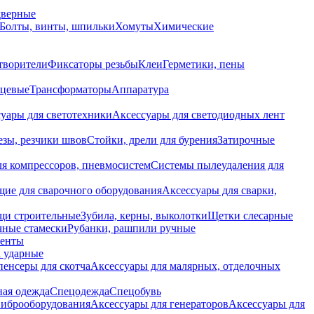
дверные
Болты, винты, шпильки
Хомуты
Химические
творители
Фиксаторы резьбы
Клеи
Герметики, пены
нцевые
Трансформаторы
Аппаратура
уары для светотехники
Аксессуары для светодиодных лент
езы, резчики швов
Стойки, дрели для бурения
Затирочные
ля компрессоров, пневмосистем
Системы пылеудаления для
ие для сварочного оборудования
Аксессуары для сварки,
щи строительные
Зубила, керны, выколотки
Щетки слесарные
чные стамески
Рубанки, рашпили ручные
енты
 ударные
енсеры для скотча
Аксессуары для малярных, отделочных
ная одежда
Спецодежда
Спецобувь
виброоборудования
Аксессуары для генераторов
Аксессуары для