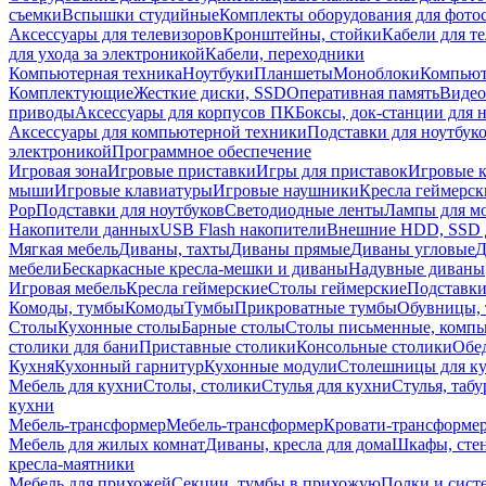
съемки
Вспышки студийные
Комплекты оборудования для фото
Аксессуары для телевизоров
Кронштейны, стойки
Кабели для т
для ухода за электроникой
Кабели, переходники
Компьютерная техника
Ноутбуки
Планшеты
Моноблоки
Компью
Комплектующие
Жесткие диски, SSD
Оперативная память
Видео
приводы
Аксессуары для корпусов ПК
Боксы, док-станции для 
Аксессуары для компьютерной техники
Подставки для ноутбук
электроникой
Программное обеспечение
Игровая зона
Игровые приставки
Игры для приставок
Игровые 
мыши
Игровые клавиатуры
Игровые наушники
Кресла геймерск
Pop
Подставки для ноутбуков
Светодиодные ленты
Лампы для м
Накопители данных
USB Flash накопители
Внешние HDD, SSD 
Мягкая мебель
Диваны, тахты
Диваны прямые
Диваны угловые
Д
мебели
Бескаркасные кресла-мешки и диваны
Надувные диваны
Игровая мебель
Кресла геймерские
Столы геймерские
Подставки
Комоды, тумбы
Комоды
Тумбы
Прикроватные тумбы
Обувницы, 
Столы
Кухонные столы
Барные столы
Столы письменные, комп
столики для бани
Приставные столики
Консольные столики
Обе
Кухня
Кухонный гарнитур
Кухонные модули
Столешницы для к
Мебель для кухни
Столы, столики
Стулья для кухни
Стулья, таб
кухни
Мебель-трансформер
Мебель-трансформер
Кровати-трансформе
Мебель для жилых комнат
Диваны, кресла для дома
Шкафы, стен
кресла-маятники
Мебель для прихожей
Секции, тумбы в прихожую
Полки и сист