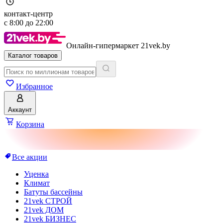
контакт-центр
с
8:00
до
22:00
Онлайн-гипермаркет 21vek.by
Каталог товаров
Избранное
Аккаунт
Корзина
Все акции
Уценка
Климат
Батуты бассейны
21vek СТРОЙ
21vek ДОМ
21vek БИЗНЕС