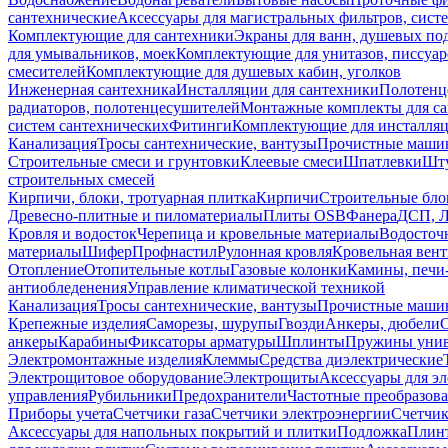
сантехнические
Аксессуары для магистральных фильтров, сист
Комплектующие для сантехники
Экраны для ванн, душевых по
для умывальников, моек
Комплектующие для унитазов, писсуар
смесителей
Комплектующие для душевых кабин, уголков
Инженерная сантехника
Инсталляции для сантехники
Полотенц
радиаторов, полотенцесушителей
Монтажные комплекты для с
систем сантехнических
Фитинги
Комплектующие для инсталля
Канализация
Тросы сантехнические, вантузы
Прочистные маши
Строительные смеси и грунтовки
Клеевые смеси
Шпатлевки
Шту
строительных смесей
Кирпичи, блоки, тротуарная плитка
Кирпичи
Строительные бло
Древесно-плитные и пиломатериалы
Плиты OSB
Фанера
ДСП, 
Кровля и водосток
Черепица и кровельные материалы
Водосточ
материалы
Шифер
Профнастил
Рулонная кровля
Кровельная вен
Отопление
Отопительные котлы
Газовые колонки
Камины, печи
антиобледенения
Управление климатической техникой
Канализация
Тросы сантехнические, вантузы
Прочистные маши
Крепежные изделия
Саморезы, шурупы
Гвозди
Анкеры, дюбели
анкеры
Карабины
Фиксаторы арматуры
Шплинты
Пружины унив
Электромонтажные изделия
Клеммы
Средства диэлектрические
Электрощитовое оборудование
Электрощиты
Аксессуары для э
управления
Рубильники
Предохранители
Частотные преобразов
Приборы учета
Счетчики газа
Счетчики электроэнергии
Счетчи
Аксессуары для напольных покрытий и плитки
Подложка
Плинт