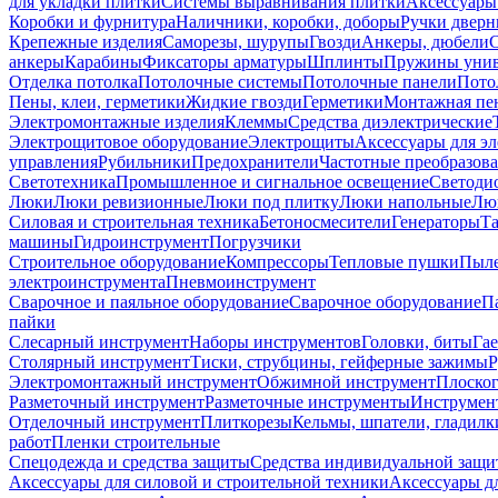
для укладки плитки
Системы выравнивания плитки
Аксессуары
Коробки и фурнитура
Наличники, коробки, доборы
Ручки дверн
Крепежные изделия
Саморезы, шурупы
Гвозди
Анкеры, дюбели
анкеры
Карабины
Фиксаторы арматуры
Шплинты
Пружины унив
Отделка потолка
Потолочные системы
Потолочные панели
Пото
Пены, клеи, герметики
Жидкие гвозди
Герметики
Монтажная пе
Электромонтажные изделия
Клеммы
Средства диэлектрические
Электрощитовое оборудование
Электрощиты
Аксессуары для э
управления
Рубильники
Предохранители
Частотные преобразов
Светотехника
Промышленное и сигнальное освещение
Светоди
Люки
Люки ревизионные
Люки под плитку
Люки напольные
Люк
Силовая и строительная техника
Бетоносмесители
Генераторы
Та
машины
Гидроинструмент
Погрузчики
Строительное оборудование
Компрессоры
Тепловые пушки
Пыле
электроинструмента
Пневмоинструмент
Сварочное и паяльное оборудование
Сварочное оборудование
П
пайки
Слесарный инструмент
Наборы инструментов
Головки, биты
Га
Столярный инструмент
Тиски, струбцины, гейферные зажимы
Р
Электромонтажный инструмент
Обжимной инструмент
Плоског
Разметочный инструмент
Разметочные инструменты
Инструмент
Отделочный инструмент
Плиткорезы
Кельмы, шпатели, гладилк
работ
Пленки строительные
Спецодежда и средства защиты
Средства индивидуальной защ
Аксессуары для силовой и строительной техники
Аксессуары дл