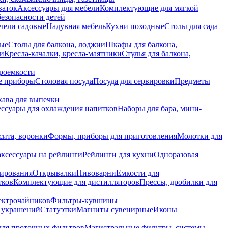
ваток
Аксессуары для мебели
Комплектующие для мягкой
безопасности детей
чели садовые
Надувная мебель
Кухни походные
Столы для сада
вые
Столы для балкона, лоджии
Шкафы для балкона,
ии
Кресла-качалки, кресла-маятники
Стулья для балкона,
роемкости
е приборы
Столовая посуда
Посуда для сервировки
Предметы
укава для выпечки
ссуары для охлаждения напитков
Наборы для бара, мини-
сита, воронки
Формы, приборы для приготовления
Молотки для
аксессуары на рейлинги
Рейлинги для кухни
Одноразовая
вирования
Открывалки
Пивоварни
Емкости для
тков
Комплектующие для дистилляторов
Прессы, дробилки для
лектрочайников
Фильтры-кувшины
я украшений
Статуэтки
Магниты сувенирные
Иконы
ля проточных фильтров
Магистральные фильтры, системы