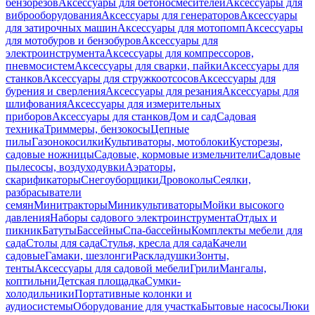
бензорезов
Аксессуары для бетоносмесителей
Аксессуары для
виброоборудования
Аксессуары для генераторов
Аксессуары
для затирочных машин
Аксессуары для мотопомп
Аксессуары
для мотобуров и бензобуров
Аксессуары для
электроинструмента
Аксессуары для компрессоров,
пневмосистем
Аксессуары для сварки, пайки
Аксессуары для
станков
Аксессуары для стружкоотсосов
Аксессуары для
бурения и сверления
Аксессуары для резания
Аксессуары для
шлифования
Аксессуары для измерительных
приборов
Аксессуары для станков
Дом и сад
Садовая
техника
Триммеры, бензокосы
Цепные
пилы
Газонокосилки
Культиваторы, мотоблоки
Кусторезы,
садовые ножницы
Садовые, кормовые измельчители
Садовые
пылесосы, воздуходувки
Аэраторы,
скарификаторы
Снегоуборщики
Дровоколы
Сеялки,
разбрасыватели
семян
Минитракторы
Миникультиваторы
Мойки высокого
давления
Наборы садового электроинструмента
Отдых и
пикник
Батуты
Бассейны
Спа-бассейны
Комплекты мебели для
сада
Столы для сада
Стулья, кресла для сада
Качели
садовые
Гамаки, шезлонги
Раскладушки
Зонты,
тенты
Аксессуары для садовой мебели
Грили
Мангалы,
коптильни
Детская площадка
Сумки-
холодильники
Портативные колонки и
аудиосистемы
Оборудование для участка
Бытовые насосы
Люки