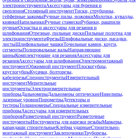
электроинструмента
Аксессуары для бурения и
сверления
Столярный инструмент
Тиски, струбцины,
гейферные зажимы
Ручные пилы, ножовки
Молотки, кувалды,
киянки
Напильники
Ручные стамески
Рубанки, рашпили
ручные
Оснастка и аксессуары для резания и
шлифования
Отрезные, пильные диски
Пильные полотна для
электроинструмента
Фрезы
Шлифовальные диски, насадки,
листы
Шлифовальные чашки
Точильные камни, круги,
сегменты
Полировальные валы
Направляющие
шины
Комплектующие для резания
Аксессуары для
резания
Аксессуары для шлифования
Электромонтажный
инструмент
Обжимной инструмент
Плоскогубцы,
круглогубцы
Кусачки, болторезы,
кабелерезы
Специнструменты
Измерительный
инструмент
Мерительные
инструменты
Электроизмерительные
приборы
Дальномеры
Дальномеры оптические
Нивелиры,
лазерные уровни
Пирометры
Детекторы и
тестеры
Толщиномеры
Специальные измерительные
приборы
Аксессуары для измерительных
приборов
Разметочный инструмент
Разметочные
инструменты
Инструменты для нарезки резьбы
Маркеры,
карандаши строительные
Клейма ударные
Строительно-
монтажный инструмент
Заклепочники
Труборезы,