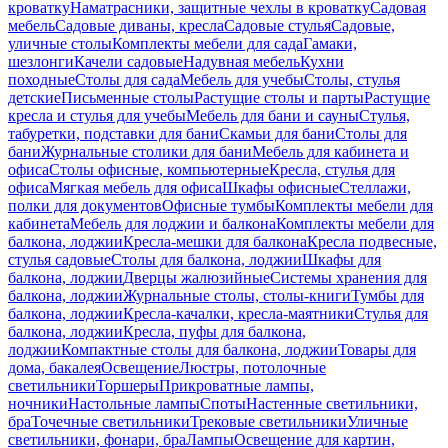
кроватку
Наматрасники, защитные чехлы в кроватку
Садовая
мебель
Садовые диваны, кресла
Садовые стулья
Садовые,
уличные столы
Комплекты мебели для сада
Гамаки,
шезлонги
Качели садовые
Надувная мебель
Кухни
походные
Столы для сада
Мебель для учебы
Столы, стулья
детские
Письменные столы
Растущие столы и парты
Растущие
кресла и стулья для учебы
Мебель для бани и сауны
Стулья,
табуретки, подставки для бани
Скамьи для бани
Столы для
бани
Журнальные столики для бани
Мебель для кабинета и
офиса
Столы офисные, компьютерные
Кресла, стулья для
офиса
Мягкая мебель для офиса
Шкафы офисные
Стеллажи,
полки для документов
Офисные тумбы
Комплекты мебели для
кабинета
Мебель для лоджии и балкона
Комплекты мебели для
балкона, лоджии
Кресла-мешки для балкона
Кресла подвесные,
стулья садовые
Столы для балкона, лоджии
Шкафы для
балкона, лоджии
Дверцы жалюзийные
Системы хранения для
балкона, лоджии
Журнальные столы, столы-книги
Тумбы для
балкона, лоджии
Кресла-качалки, кресла-маятники
Стулья для
балкона, лоджии
Кресла, пуфы для балкона,
лоджии
Компактные столы для балкона, лоджии
Товары для
дома, бакалея
Освещение
Люстры, потолочные
светильники
Торшеры
Прикроватные лампы,
ночники
Настольные лампы
Споты
Настенные светильники,
бра
Точечные светильники
Трековые светильники
Уличные
светильники, фонари, бра
Лампы
Освещение для картин,