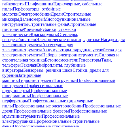
гайковерты
Шлифмашины
Циркулярные, сабельные
пилы
Перфораторы, отбойные
молотки
Электролобзики
Дрели
Строительные
миксеры
Дальномеры
Многофункциональные
инструменты
Строительные фены
Строительные
пистолеты
Фрезеры
Рубанки, стамески
электрические
Краскопульты
Степлеры,
гвоздезабиватели
Электрические ножницы, резаки
Насадки для
электроинструмента
Аксессуары для
электроинструмента
Аккумуляторы, зарядные устройства для
электроинструмента
Наборы электроинструмента
Силовая и
строительная техника
Бетоносмесители
Генераторы
Тали,
тельферы
Такелаж
Виброплиты, глубинные
вибраторы
Бензорезы, резчики швов
Стойки, дрели для
бурения
Затирочные
машины
Гидроинструмент
Погрузчики
Профессиональный
инструмент
Профессиональные
шуруповерты
Профессиональные
шлифмашины
Профессиональные
перфораторы
Профессиональные циркулярные
пилы
Профессиональные электролобзики
Профессиональные
дрели
Профессиональные фрезеры
Профессиональные
мультиинструменты
Профессиональные
электрорубанки
Профессиональные строительные
фены
Профессиональные строительные