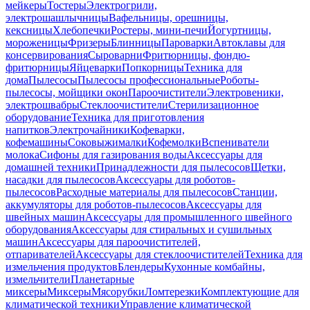
мейкеры
Тостеры
Электрогрили,
электрошашлычницы
Вафельницы, орешницы,
кексницы
Хлебопечки
Ростеры, мини-печи
Йогуртницы,
мороженицы
Фризеры
Блинницы
Пароварки
Автоклавы для
консервирования
Сыроварни
Фритюрницы, фондю-
фритюрницы
Яйцеварки
Попкорницы
Техника для
дома
Пылесосы
Пылесосы профессиональные
Роботы-
пылесосы, мойщики окон
Пароочистители
Электровеники,
электрошвабры
Стеклоочистители
Стерилизационное
оборудование
Техника для приготовления
напитков
Электрочайники
Кофеварки,
кофемашины
Соковыжималки
Кофемолки
Вспениватели
молока
Сифоны для газирования воды
Аксессуары для
домашней техники
Принадлежности для пылесосов
Щетки,
насадки для пылесосов
Аксессуары для роботов-
пылесосов
Расходные материалы для пылесосов
Станции,
аккумуляторы для роботов-пылесосов
Аксессуары для
швейных машин
Аксессуары для промышленного швейного
оборудования
Аксессуары для стиральных и сушильных
машин
Аксессуары для пароочистителей,
отпаривателей
Аксессуары для стеклоочистителей
Техника для
измельчения продуктов
Блендеры
Кухонные комбайны,
измельчители
Планетарные
миксеры
Миксеры
Мясорубки
Ломтерезки
Комплектующие для
климатической техники
Управление климатической