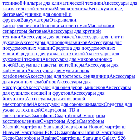
техникой
Фильтры для климатической техники
Аксессуары для
климатической техники
Мелкая техника
Весы кухонные,
бытовые
Сушилки для овощей и
фруктов
Вакууматоры
Открывалки,
картофелечистки
Проращиватели семян
Маслобойки,
сепараторы бытовые
Аксессуары для крупной
техники
Аксессуары для вытяжек
Аксессуары для плит и
духовок
Аксессуары для холодильников
Аксессуары для
посудомоечных машин
Средства для посудомоечных
машин
Средства для ухода за техникой
Аксессуары для
кухонной техники
Аксессуары для микроволновых
печей
Вакуумные пакеты, контейнеры
Аксессуары для
кофемашин
Аксессуары для мультиварок,
хлебопечек
Аксессуары для тостеров, сэндвичниц
Аксессуары
для кухонных комбайнов
Аксессуары для
мясорубок
Аксессуары для блендеров, миксеров
Аксессуары
для сушилок овощей и фруктов
Аксессуары для
йогуртниц
Аксессуары для аэрогрилей,
электрогрилей
Аксессуары для соковыжималок
Средства для
ухода за техникой
Смартфоны, ТВ и
электроника
Смартфоны
Смартфоны
Смартфоны
восстановленные
Смартфоны Apple
Смартфоны
Xiaomi
Смартфоны Samsung
Смартфоны Honor
Смартфоны
Huawei
Смартфоны POCO
Смартфоны Infinix
Смартфоны
Tecno
Смартфоны Realme
Смартфоны Samsung Galaxy S26