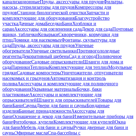
канализационные
Пруды, аксессуары для прудов
Фильтры,
насосы, стерилизаторы для прудов
Компрессоры для
прудов
Станции биологической очистки
Запчасти и
комплектующие для оборудования
Благоустройство
участка
Дачные дома
Беседки
Бани
Хозблоки и
сараи
Аксессуары для озеленения сада
Декор для сада
Почтовые
ящики, таблички
Козырьки
Скворечники, кормушки для
птиц
Домики для насекомых
Фонтаны, скульптуры для
сада
Пруды, аксессуары для прудов
Уличные
обогреватели
Уличные светильники
Противогололедные
реагенты
Декоративный щебень
Сад и огород
Поливочное
оборудование
Садовые опрыскиватели
Шланги для дома и
сада
Парники
Теплицы
Комплектующие для теплиц
Модульные
грядки
Садовые компостеры
Уничтожители, отпугиватели
насекомых и грызунов
Автоматизация и контроль
полива
Аксессуары и комплектующие для поливочного
оборудования
Укрывные материалы
Бочки, баки
пластиковые
Аксессуары и комплектующие для
опрыскивателей
Шланги для опрыскивателей
Товары для
бани
Бани
Сауны
Двери для бани и сауны
Бондарные
изделия
Банные принадлежности
Аксессуары для
бани
Оснащение и декор для бани
Измерительные приборы для
бани
Фитобочки, купели
Комплектующие для купелей
Окна
для бани
Мебель для бани и сауны
Ручки дверные для бани и
сауны
Эфирные масла
Спа-бассейны с