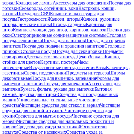
зеркал
Кольцевые лампы
Аксессуары для освещения
Посуда для
готовки
Сковороды, сотейники, воки
Кастрюли, ковши,
казаны
Посуда для СВЧ
Крышки и аксессуары для
посуды
Гастроемкости
Жалюзи, шторы
Жалюзи, рулонные
шторы, римские шторы
Шторы, гардины
Карнизы для
штор
Комплектующие для штор, карнизов, жалюзи
Пленки для
окон
Электроприводные солнцезащитные системы
Столовая
посуда, сервировка
Посуда для напитков
Посуда для горячих
напитков
Посуда для подачи и хранения напитков
Столовые
приборы
Столовая посуда
Посуда для сервировки
Предметы
сервировки
Детская столовая посуда
Декор
Зеркала
Кашпо,
стойки для цветов
Картины, постеры
Часы
интерьерные
Искусственные цветы, растения
Вазы
Ключницы,
газетницы
Свечи, подсвечники
Предметы интерьера
Ширмы
декоративные
Посуда для выпечки, запекания
Формы для
выпечки, запекания
Посуда для запекания
Аксессуары для
выпечки
Бумага, фольга, рукава для выпечки
Бытовая
химия
Средства для стирки
Средства для посудомоечных
машин
Универсальные, специальные чистящие
средства
Чистящие средства для стекол и зеркал
Чистящие
средства для ванной и туалета
Чистящие средства для
кухни
Средства для мытья посуды
Чистящие средства для
мебели
Чистящие средства для напольных покрытий и
ковров
Средства для ухода за техникой
Освежители
воздуха
Средства от насекомых
Средства ухода за