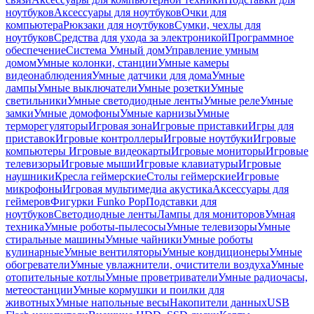
ноутбуков
Аксессуары для ноутбуков
Очки для
компьютера
Рюкзаки для ноутбуков
Сумки, чехлы для
ноутбуков
Средства для ухода за электроникой
Программное
обеспечение
Система Умный дом
Управление умным
домом
Умные колонки, станции
Умные камеры
видеонаблюдения
Умные датчики для дома
Умные
лампы
Умные выключатели
Умные розетки
Умные
светильники
Умные светодиодные ленты
Умные реле
Умные
замки
Умные домофоны
Умные карнизы
Умные
терморегуляторы
Игровая зона
Игровые приставки
Игры для
приставок
Игровые контроллеры
Игровые ноутбуки
Игровые
компьютеры
Игровые видеокарты
Игровые мониторы
Игровые
телевизоры
Игровые мыши
Игровые клавиатуры
Игровые
наушники
Кресла геймерские
Столы геймерские
Игровые
микрофоны
Игровая мультимедиа акустика
Аксессуары для
геймеров
Фигурки Funko Pop
Подставки для
ноутбуков
Светодиодные ленты
Лампы для мониторов
Умная
техника
Умные роботы-пылесосы
Умные телевизоры
Умные
стиральные машины
Умные чайники
Умные роботы
кулинарные
Умные вентиляторы
Умные кондиционеры
Умные
обогреватели
Умные увлажнители, очистители воздуха
Умные
отопительные котлы
Умные проветриватели
Умные радиочасы,
метеостанции
Умные кормушки и поилки для
животных
Умные напольные весы
Накопители данных
USB