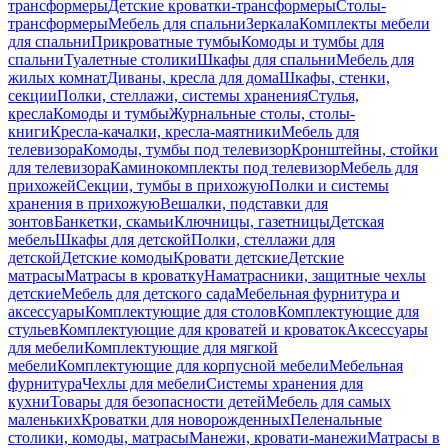
трансформеры
Детские кроватки-трансформеры
Столы-
трансформеры
Мебель для спальни
Зеркала
Комплекты мебели
для спальни
Прикроватные тумбы
Комоды и тумбы для
спальни
Туалетные столики
Шкафы для спальни
Мебель для
жилых комнат
Диваны, кресла для дома
Шкафы, стенки,
секции
Полки, стеллажи, системы хранения
Стулья,
кресла
Комоды и тумбы
Журнальные столы, столы-
книги
Кресла-качалки, кресла-маятники
Мебель для
телевизора
Комоды, тумбы под телевизор
Кронштейны, стойки
для телевизора
Каминокомплекты под телевизор
Мебель для
прихожей
Секции, тумбы в прихожую
Полки и системы
хранения в прихожую
Вешалки, подставки для
зонтов
Банкетки, скамьи
Ключницы, газетницы
Детская
мебель
Шкафы для детской
Полки, стеллажи для
детской
Детские комоды
Кровати детские
Детские
матрасы
Матрасы в кроватку
Наматрасники, защитные чехлы
детские
Мебель для детского сада
Мебельная фурнитура и
аксессуары
Комплектующие для столов
Комплектующие для
стульев
Комплектующие для кроватей и кроваток
Аксессуары
для мебели
Комплектующие для мягкой
мебели
Комплектующие для корпусной мебели
Мебельная
фурнитура
Чехлы для мебели
Системы хранения для
кухни
Товары для безопасности детей
Мебель для самых
маленьких
Кроватки для новорожденных
Пеленальные
столики, комоды, матрасы
Манежи, кровати-манежи
Матрасы в