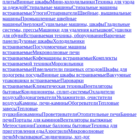
плиты
Винные шкафы
Мини-холодильники
Техника для ухода
за одеждой
Стиральные машины
Стиральные машины
встраиваемые
Утюги
Отпариватели
Швейные, вышивальные
машины
Промышленные швейные
машины
Оверлоки
Сушильные машины, шкафы
Гладильные
системы, прессы
Машинки для удаления катышков
Сушилки
для обуви
Встраиваемая техника, оборудование
Варочные
панели
Духовые шкафы
Холодильники
встраиваемые
Посудомоечные машины
встраиваемые
Микроволновые печи
встраиваемые
Кофемашины встраиваемые
Комплекты
встраиваемой техники
Морозильники
встраиваемые
Измельчители пищевых отходов
Шкафы для
подогрева посуды
Винные шкафы встраиваемые
Вакуумные
упаковщики встраиваемые
Пароварки
встраиваемые
Климатическая техника
Вентиляторы
бытовые
Кондиционеры, сплит-системы
Охладители
воздуха
Водонагреватели
Увлажнители, очистители
воздуха
Камины, печи-камины
Обогреватели
Тепловые
завесы
Тепловые
пушки
Биокамины
Проветриватели
Отопительные печи
Банные
печи
Порталы для каминов
Вентиляторы вытяжные
Метеостанции
Газовые баллоны бытовые
Техника для
приготовления еды
Аэрогрили
Микроволновые
печи
Мультиварки
Сэндвичницы, хот-дог