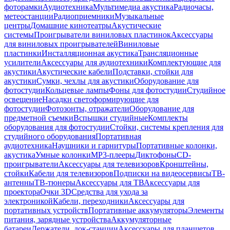
фоторамки
Аудиотехника
Мультимедиа акустика
Радиочасы,
метеостанции
Радиоприемники
Музыкальные
центры
Домашние кинотеатры
Акустические
системы
Проигрыватели виниловых пластинок
Аксессуары
для виниловых проигрывателей
Виниловые
пластинки
Инсталляционная акустика
Трансляционные
усилители
Аксессуары для аудиотехники
Комплектующие для
акустики
Акустические кабели
Подставки, стойки для
акустики
Сумки, чехлы для акустики
Оборудование для
фотостудии
Кольцевые лампы
Фоны для фотостудии
Студийное
освещение
Насадки светоформирующие для
фотостудии
Фотозонты, отражатели
Оборудование для
предметной съемки
Вспышки студийные
Комплекты
оборудования для фотостудии
Стойки, системы крепления для
студийного оборудования
Портативная
аудиотехника
Наушники и гарнитуры
Портативные колонки,
акустика
Умные колонки
MP3-плееры
Диктофоны
CD-
проигрыватели
Аксессуары для телевизоров
Кронштейны,
стойки
Кабели для телевизоров
Подписки на видеосервисы
ТВ-
антенны
ТВ-тюнеры
Аксессуары для ТВ
Аксессуары для
проектора
Очки 3D
Средства для ухода за
электроникой
Кабели, переходники
Аксессуары для
портативных устройств
Портативные аккумуляторы
Элементы
питания, зарядные устройства
Аккумуляторные
батареи
Держатели, док-станции
Аксессуары для планшетов,