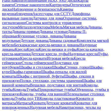
Flash накопители
Внешние HDD, SSD диски
Карты
памяти
Сетевые накопители
Картридеры
Оптические
диски
Наблюдение и безопасность
Камеры
видеонаблюдения
Аксессуары для CCTV
Домофоны,
вызывные панели
Датчики для дома
Охранные системы,
сигнализации
Системы контроля и управления
доступом
Металлодетекторы
Мебель
Мягкая мебель
Диваны,
тахты
Диваны прямые
Диваны угловые
Диваны П-
образные
Кухонные уголки, диваны
Диваны
модульные
Детские диваны
Диваны садовые
Комплекты мягкой
мебели
Бескаркасные кресла-мешки и диваны
Надувные
диваны
Кресла
Кресла
Кресла-мешки и пуфы
Кресла-качалки,
кресла-маятники
Детские кресла, пуфы
Надувные кресла
Пуфы,
оттоманки
Кресла-кровати
Игровая мебель
Кресла
геймерские
Столы геймерские
Подставки для
ноутбуков
Шкафы и стеллажи
Шкафы
Стенки, горки
Шкафы-
купе
Шкафы-гармошки
Шкафы-пеналы для жилой
комнаты
Шкафы с витриной, буфеты
Шкафы, секции в
прихожую
Полки, стеллажи, системы хранения
Шкафы для
ванной комнаты
Вешалки, подставки для зонтов
Комоды,
тумбы
Комоды
Тумбы
Прикроватные тумбы
Обувницы, тумбы в
прихожую
Комоды, тумбы для ванной
Пеленальные столики,
комоды
Тумбы под ТВ
Комоды пластиковые
Кровати и
матрасы
Матрасы
Кровати
Детские кровати
Кроватки для
новорожденных
Надувная мебель
Наматрасники, чехлы на