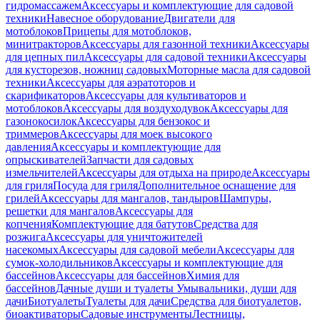
гидромассажем
Аксессуары и комплектующие для садовой
техники
Навесное оборудование
Двигатели для
мотоблоков
Прицепы для мотоблоков,
минитракторов
Аксессуары для газонной техники
Аксессуары
для цепных пил
Аксессуары для садовой техники
Аксессуары
для кусторезов, ножниц садовых
Моторные масла для садовой
техники
Аксессуары для аэратоторов и
скарификаторов
Аксессуары для культиваторов и
мотоблоков
Аксессуары для воздуходувок
Аксессуары для
газонокосилок
Аксессуары для бензокос и
триммеров
Аксессуары для моек высокого
давления
Аксессуары и комплектующие для
опрыскивателей
Запчасти для садовых
измельчителей
Аксессуары для отдыха на природе
Аксессуары
для гриля
Посуда для гриля
Дополнительное оснащение для
грилей
Аксессуары для мангалов, тандыров
Шампуры,
решетки для мангалов
Аксессуары для
копчения
Комплектующие для батутов
Средства для
розжига
Аксессуары для уничтожителей
насекомых
Аксессуары для садовой мебели
Аксессуары для
сумок-холодильников
Аксессуары и комплектующие для
бассейнов
Аксессуары для бассейнов
Химия для
бассейнов
Дачные души и туалеты
Умывальники, души для
дачи
Биотуалеты
Туалеты для дачи
Средства для биотуалетов,
биоактиваторы
Садовые инструменты
Лестницы,