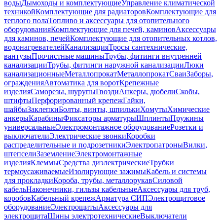
воды
Дымоходы и комплектующие
Управление климатической
техникой
Комплектующие для радиаторов
Комплектующие для
теплого пола
Топливо и аксессуары для отопительного
оборудования
Комплектующие для печей, каминов
Аксессуары
для каминов, печей
Комплектующие для отопительных котлов,
водонагревателей
Канализация
Тросы сантехнические,
вантузы
Прочистные машины
Трубы, фитинги внутренней
канализации
Трубы, фитинги наружной канализации
Люки
канализационные
Металлопрокат
Металлопрокат
Сваи
Заборы,
ограждения
Автоматика для ворот
Крепежные
изделия
Саморезы, шурупы
Гвозди
Анкеры, дюбели
Скобы,
штифты
Перфорированный крепеж
Гайки,
шайбы
Заклепки
Болты, винты, шпильки
Хомуты
Химические
анкеры
Карабины
Фиксаторы арматуры
Шплинты
Пружины
универсальные
Электромонтажное оборудование
Розетки и
выключатели
Электрические звонки
Коробки
распределительные и подрозетники
Электропатроны
Вилки,
штепсели
Заземление
Электромонтажные
изделия
Клеммы
Средства диэлектрические
Трубки
термоусаживаемые
Изолирующие зажимы
Кабель и системы
для прокладки
Короба, трубы, металлорукав
Силовой
кабель
Наконечники, гильзы кабельные
Аксессуары для труб,
коробов
Кабельный крепеж
Арматура СИП
Электрощитовое
оборудование
Электрощиты
Аксессуары для
электрощита
Шины электротехнические
Выключатели