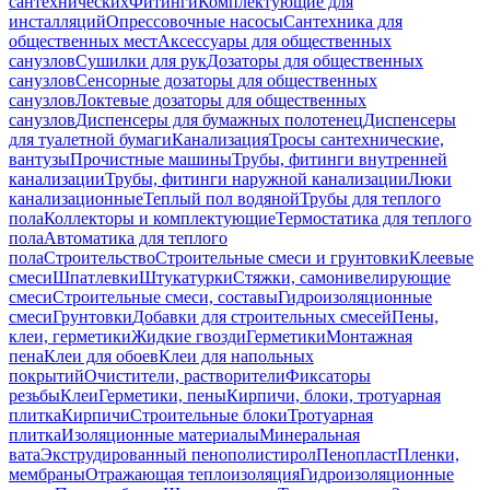
сантехнических
Фитинги
Комплектующие для
инсталляций
Опрессовочные насосы
Сантехника для
общественных мест
Аксессуары для общественных
санузлов
Сушилки для рук
Дозаторы для общественных
санузлов
Сенсорные дозаторы для общественных
санузлов
Локтевые дозаторы для общественных
санузлов
Диспенсеры для бумажных полотенец
Диспенсеры
для туалетной бумаги
Канализация
Тросы сантехнические,
вантузы
Прочистные машины
Трубы, фитинги внутренней
канализации
Трубы, фитинги наружной канализации
Люки
канализационные
Теплый пол водяной
Трубы для теплого
пола
Коллекторы и комплектующие
Термостатика для теплого
пола
Автоматика для теплого
пола
Строительство
Строительные смеси и грунтовки
Клеевые
смеси
Шпатлевки
Штукатурки
Стяжки, самонивелирующие
смеси
Строительные смеси, составы
Гидроизоляционные
смеси
Грунтовки
Добавки для строительных смесей
Пены,
клеи, герметики
Жидкие гвозди
Герметики
Монтажная
пена
Клеи для обоев
Клеи для напольных
покрытий
Очистители, растворители
Фиксаторы
резьбы
Клеи
Герметики, пены
Кирпичи, блоки, тротуарная
плитка
Кирпичи
Строительные блоки
Тротуарная
плитка
Изоляционные материалы
Минеральная
вата
Экструдированный пенополистирол
Пенопласт
Пленки,
мембраны
Отражающая теплоизоляция
Гидроизоляционные