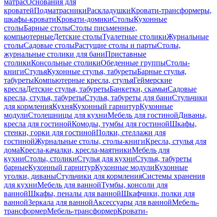
матрас
Основания для
кроватей
Подматрасники
Раскладушки
Кровати-трансформеры,
шкафы-кровати
Кровати-домики
Столы
Кухонные
столы
Барные столы
Столы письменные,
компьютерные
Детские столы
Туалетные столики
Журнальные
столы
Садовые столы
Растущие столы и парты
Столы,
журнальные столики для бани
Приставные
столики
Консольные столики
Обеденные группы
Столы-
книги
Стулья
Кухонные стулья, табуреты
Барные стулья,
табуреты
Компьютерные кресла, стулья
Геймерские
кресла
Детские стулья, табуреты
Банкетки, скамьи
Садовые
кресла, стулья, табуреты
Стулья, табуреты для бани
Стульчики
для кормления
Кухня
Кухонный гарнитур
Кухонные
модули
Столешницы для кухни
Мебель для гостиной
Диваны,
кресла для гостиной
Комоды, тумбы для гостиной
Шкафы,
стенки, горки для гостиной
Полки, стеллажи для
гостиной
Журнальные столы, столы-книги
Кресла, стулья для
дома
Кресла-качалки, кресла-маятники
Мебель для
кухни
Столы, столики
Стулья для кухни
Стулья, табуреты
барные
Кухонный гарнитур
Кухонные модули
Кухонные
уголки, диваны
Стульчики для кормления
Системы хранения
для кухни
Мебель для ванной
Тумбы, консоли для
ванной
Шкафы, пеналы для ванной
Шкафчики, полки для
ванной
Зеркала для ванной
Аксессуары для ванной
Мебель-
трансформер
Мебель-трансформер
Кровати-