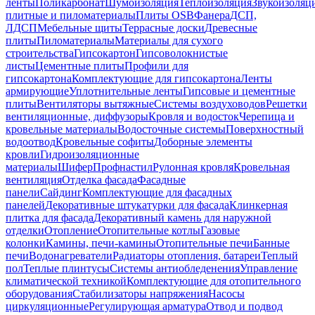
ленты
Поликарбонат
Шумоизоляция
Теплоизоляция
Звукоизоляц
плитные и пиломатериалы
Плиты OSB
Фанера
ДСП,
ЛДСП
Мебельные щиты
Террасные доски
Древесные
плиты
Пиломатериалы
Материалы для сухого
строительства
Гипсокартон
Гипсоволокнистые
листы
Цементные плиты
Профили для
гипсокартона
Комплектующие для гипсокартона
Ленты
армирующие
Уплотнительные ленты
Гипсовые и цементные
плиты
Вентиляторы вытяжные
Системы воздуховодов
Решетки
вентиляционные, диффузоры
Кровля и водосток
Черепица и
кровельные материалы
Водосточные системы
Поверхностный
водоотвод
Кровельные софиты
Доборные элементы
кровли
Гидроизоляционные
материалы
Шифер
Профнастил
Рулонная кровля
Кровельная
вентиляция
Отделка фасада
Фасадные
панели
Сайдинг
Комплектующие для фасадных
панелей
Декоративные штукатурки для фасада
Клинкерная
плитка для фасада
Декоративный камень для наружной
отделки
Отопление
Отопительные котлы
Газовые
колонки
Камины, печи-камины
Отопительные печи
Банные
печи
Водонагреватели
Радиаторы отопления, батареи
Теплый
пол
Теплые плинтусы
Системы антиобледенения
Управление
климатической техникой
Комплектующие для отопительного
оборудования
Стабилизаторы напряжения
Насосы
циркуляционные
Регулирующая арматура
Отвод и подвод