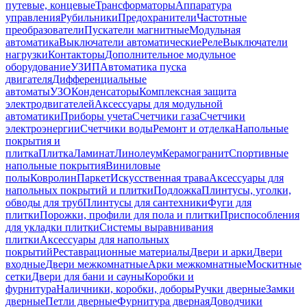
путевые, концевые
Трансформаторы
Аппаратура
управления
Рубильники
Предохранители
Частотные
преобразователи
Пускатели магнитные
Модульная
автоматика
Выключатели автоматические
Реле
Выключатели
нагрузки
Контакторы
Дополнительное модульное
оборудование
УЗИП
Автоматика пуска
двигателя
Дифференциальные
автоматы
УЗО
Конденсаторы
Комплексная защита
электродвигателей
Аксессуары для модульной
автоматики
Приборы учета
Счетчики газа
Счетчики
электроэнергии
Счетчики воды
Ремонт и отделка
Напольные
покрытия и
плитка
Плитка
Ламинат
Линолеум
Керамогранит
Спортивные
напольные покрытия
Виниловые
полы
Ковролин
Паркет
Искусственная трава
Аксессуары для
напольных покрытий и плитки
Подложка
Плинтусы, уголки,
обводы для труб
Плинтусы для сантехники
Фуги для
плитки
Порожки, профили для пола и плитки
Приспособления
для укладки плитки
Системы выравнивания
плитки
Аксессуары для напольных
покрытий
Реставрационные материалы
Двери и арки
Двери
входные
Двери межкомнатные
Арки межкомнатные
Москитные
сетки
Двери для бани и сауны
Коробки и
фурнитура
Наличники, коробки, доборы
Ручки дверные
Замки
дверные
Петли дверные
Фурнитура дверная
Доводчики