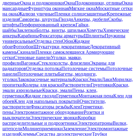
дверные
Окна и подоконники
Окна
Подоконники, отливы
Окна
мансардные
Фурнитура оконная
Мягкие окна
Москитные сетки
на окна
Жалюзи уличные
Пленки солнцезащитные
Крепежные
изделия
Саморезы, шурупы
Гвозди
Анкеры, дюбели
Скобы,
штифты
Перфорированный крепеж
Гайки,
шайбы
Заклепки
Болты, винты, шпильки
Хомуты
Химические
анкеры
Карабины
Фиксаторы арматуры
Шплинты
Пружины
универсальные
Отделка стен
Обои
Жидкие
обои
Фотообои
Штукатурки декоративные
Декоративный
камень
Скинали
Пленки самоклеящиеся
Армирующие
сетки
Стеновые панели
Уголки, маяки,
профили
Вагонка
Стеклохолсты, флизелин
Экраны для
радиаторов
Отделка потолка
Потолочные системы
Потолочные
панели
Потолочные плиты
Багеты, молдинги,
уголки
Лакокрасочные материалы
Краски
Эмали
Лаки
Морилки,
пропитки
Колеры для краски
Растворители
Грунтовки
Краски,
эмали аэрозольные
Краски, эмали
Пены, клеи,
герметики
Жидкие гвозди
Герметики
Монтажная пена
Клеи для
обоев
Клеи для напольных покрытий
Очистители,
растворители
Фиксаторы резьбы
Клеи
Герметики,
пены
Электромонтажное оборудование
Розетки и
выключатели
Электрические звонки
Коробки
распределительные и подрозетники
Электропатроны
Вилки,
штепсели
Молниеприемники
Заземление
Электромонтажные
изделия
Клеммы
Средства диэлектрические
Трубки