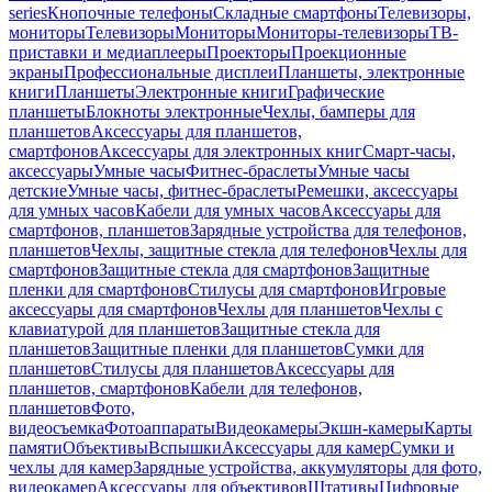
series
Кнопочные телефоны
Складные смартфоны
Телевизоры,
мониторы
Телевизоры
Мониторы
Мониторы-телевизоры
ТВ-
приставки и медиаплееры
Проекторы
Проекционные
экраны
Профессиональные дисплеи
Планшеты, электронные
книги
Планшеты
Электронные книги
Графические
планшеты
Блокноты электронные
Чехлы, бамперы для
планшетов
Аксессуары для планшетов,
смартфонов
Аксессуары для электронных книг
Смарт-часы,
аксессуары
Умные часы
Фитнес-браслеты
Умные часы
детские
Умные часы, фитнес-браслеты
Ремешки, аксессуары
для умных часов
Кабели для умных часов
Аксессуары для
смартфонов, планшетов
Зарядные устройства для телефонов,
планшетов
Чехлы, защитные стекла для телефонов
Чехлы для
смартфонов
Защитные стекла для смартфонов
Защитные
пленки для смартфонов
Стилусы для смартфонов
Игровые
аксессуары для смартфонов
Чехлы для планшетов
Чехлы с
клавиатурой для планшетов
Защитные стекла для
планшетов
Защитные пленки для планшетов
Сумки для
планшетов
Стилусы для планшетов
Аксессуары для
планшетов, смартфонов
Кабели для телефонов,
планшетов
Фото,
видеосъемка
Фотоаппараты
Видеокамеры
Экшн-камеры
Карты
памяти
Объективы
Вспышки
Аксессуары для камер
Сумки и
чехлы для камер
Зарядные устройства, аккумуляторы для фото,
видеокамер
Аксессуары для объективов
Штативы
Цифровые