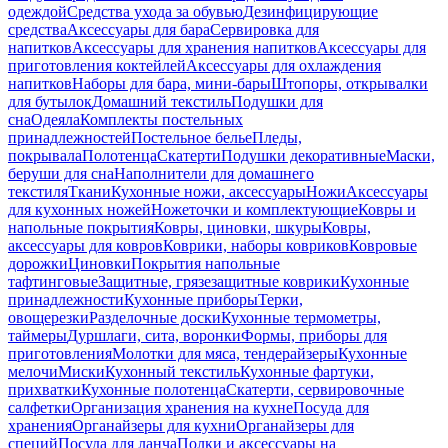
одеждой
Средства ухода за обувью
Дезинфицирующие
средства
Аксессуары для бара
Сервировка для
напитков
Аксессуары для хранения напитков
Аксессуары для
приготовления коктейлей
Аксессуары для охлаждения
напитков
Наборы для бара, мини-бары
Штопоры, открывалки
для бутылок
Домашний текстиль
Подушки для
сна
Одеяла
Комплекты постельных
принадлежностей
Постельное белье
Пледы,
покрывала
Полотенца
Скатерти
Подушки декоративные
Маски,
беруши для сна
Наполнители для домашнего
текстиля
Ткани
Кухонные ножи, аксессуары
Ножи
Аксессуары
для кухонных ножей
Ножеточки и комплектующие
Ковры и
напольные покрытия
Ковры, циновки, шкуры
Ковры,
аксессуары для ковров
Коврики, наборы ковриков
Ковровые
дорожки
Циновки
Покрытия напольные
тафтинговые
Защитные, грязезащитные коврики
Кухонные
принадлежности
Кухонные приборы
Терки,
овощерезки
Разделочные доски
Кухонные термометры,
таймеры
Дуршлаги, сита, воронки
Формы, приборы для
приготовления
Молотки для мяса, тендерайзеры
Кухонные
мелочи
Миски
Кухонный текстиль
Кухонные фартуки,
прихватки
Кухонные полотенца
Скатерти, сервировочные
салфетки
Организация хранения на кухне
Посуда для
хранения
Органайзеры для кухни
Органайзеры для
специй
Посуда для ланча
Полки и аксессуары на