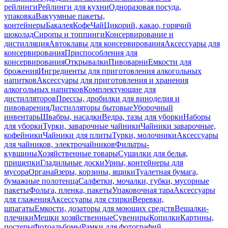
рейлинги
Рейлинги для кухни
Одноразовая посуда,
упаковка
Вакуумные пакеты,
контейнеры
Бакалея
Кофе
Чай
Цикорий, какао, горячий
шоколад
Сиропы и топпинги
Консервирование и
дистилляция
Автоклавы для консервирования
Аксессуары для
консервирования
Приспособления для
консервирования
Открывалки
Пивоварни
Емкости для
брожения
Ингредиенты для приготовления алкогольных
напитков
Аксессуары для приготовления и хранения
алкогольных напитков
Комплектующие для
дистилляторов
Прессы, дробилки для виноделия и
пивоварения
Дистилляторы бытовые
Уборочный
инвентарь
Швабры, насадки
Ведра, тазы для уборки
Наборы
для уборки
Турки, заварочные чайники
Чайники заварочные,
кофейники
Чайники для плиты
Турки, молочники
Аксессуары
для чайников, электрочайников
Фильтры-
кувшины
Хозяйственные товары
Сушилки для белья,
прищепки
Гладильные доски
Урны, контейнеры для
мусора
Органайзеры, корзины, ящики
Туалетная бумага,
бумажные полотенца
Салфетки, мочалки, губки, мусорные
пакеты
Фольга, пленка, пакеты
Упаковочная тара
Аксессуары
для глажения
Аксессуары для стирки
Веревки,
шпагаты
Емкости, дозаторы для моющих средств
Вешалки-
плечики
Мешки хозяйственные
Сувениры
Копилки
Картины,
постеры
Фотоальбомы
Рамки для фотографий,