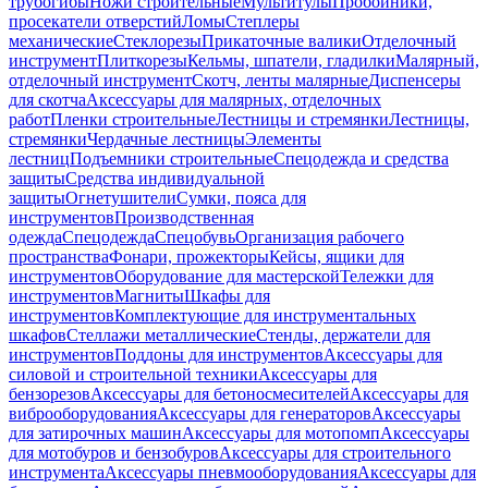
трубогибы
Ножи строительные
Мультитулы
Пробойники,
просекатели отверстий
Ломы
Степлеры
механические
Стеклорезы
Прикаточные валики
Отделочный
инструмент
Плиткорезы
Кельмы, шпатели, гладилки
Малярный,
отделочный инструмент
Скотч, ленты малярные
Диспенсеры
для скотча
Аксессуары для малярных, отделочных
работ
Пленки строительные
Лестницы и стремянки
Лестницы,
стремянки
Чердачные лестницы
Элементы
лестниц
Подъемники строительные
Спецодежда и средства
защиты
Средства индивидуальной
защиты
Огнетушители
Сумки, пояса для
инструментов
Производственная
одежда
Спецодежда
Спецобувь
Организация рабочего
пространства
Фонари, прожекторы
Кейсы, ящики для
инструментов
Оборудование для мастерской
Тележки для
инструментов
Магниты
Шкафы для
инструментов
Комплектующие для инструментальных
шкафов
Стеллажи металлические
Стенды, держатели для
инструментов
Поддоны для инструментов
Аксессуары для
силовой и строительной техники
Аксессуары для
бензорезов
Аксессуары для бетоносмесителей
Аксессуары для
виброоборудования
Аксессуары для генераторов
Аксессуары
для затирочных машин
Аксессуары для мотопомп
Аксессуары
для мотобуров и бензобуров
Аксессуары для строительного
инструмента
Аксессуары пневмооборудования
Аксессуары для