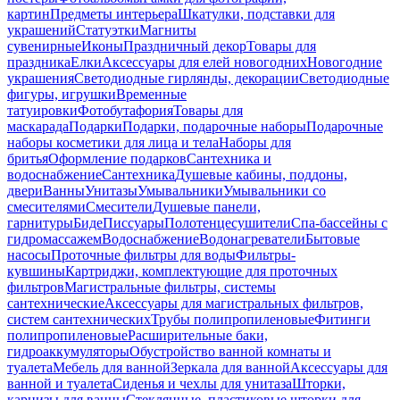
картин
Предметы интерьера
Шкатулки, подставки для
украшений
Статуэтки
Магниты
сувенирные
Иконы
Праздничный декор
Товары для
праздника
Елки
Аксессуары для елей новогодних
Новогодние
украшения
Светодиодные гирлянды, декорации
Светодиодные
фигуры, игрушки
Временные
татуировки
Фотобутафория
Товары для
маскарада
Подарки
Подарки, подарочные наборы
Подарочные
наборы косметики для лица и тела
Наборы для
бритья
Оформление подарков
Сантехника и
водоснабжение
Сантехника
Душевые кабины, поддоны,
двери
Ванны
Унитазы
Умывальники
Умывальники со
смесителями
Смесители
Душевые панели,
гарнитуры
Биде
Писсуары
Полотенцесушители
Спа-бассейны с
гидромассажем
Водоснабжение
Водонагреватели
Бытовые
насосы
Проточные фильтры для воды
Фильтры-
кувшины
Картриджи, комплектующие для проточных
фильтров
Магистральные фильтры, системы
сантехнические
Аксессуары для магистральных фильтров,
систем сантехнических
Трубы полипропиленовые
Фитинги
полипропиленовые
Расширительные баки,
гидроаккумуляторы
Обустройство ванной комнаты и
туалета
Мебель для ванной
Зеркала для ванной
Аксессуары для
ванной и туалета
Сиденья и чехлы для унитаза
Шторки,
карнизы для ванны
Стеклянные, пластиковые шторки для