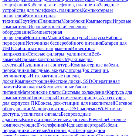
смартфонов
Кабели для телефонов, планшетов
Зарядные
устройства для телефонов, планшетов
Компьютеры и
периферия
Компьютерная
техника
Ноутбуки
Планшеты
Моноблоки
Компьютеры
Игровые
компьютеры
Игровые консоли
Серверное
оборудование
Компьютерная
периферия
Мониторы
Мыши
Клавиатуры
Стилусы
Наборы
периферии
Источники бесперебойного питания
Батареи для
ИБП
Стабилизаторы напряжения
Инверторы
напряжения
Сетевые фильтры, удлинители
Веб-
камеры
Игровые контроллеры
Мультимедиа
акустика
Наушники и гарнитуры
Компьютерные кабели,
переходники
Зарядные, аккумуляторы
Док-станции,
репликаторы
Интерактивные панели,
доски
Комплектующие
Жесткие диски, SSD
Оперативная
память
Видеокарты
Компьютерные блоки
питания
Материнские платы
Системы охлаждения
Корпуса для
компьютеров
Процессоры
Оптические приводы
Аксессуары
для корпусов ПК
Боксы, док-станции для накопителей
Сетевое
оборудование
Маршрутизаторы, DSL-модемы
Wi-Fi точки
доступа, усилители сигнала
Беспроводные
адаптеры
Коммутаторы
Сетевые адаптеры
Powerline
Сетевые
комплектующие
IP-телефония
Медиаконвертеры
Кабели,
переходники сетевые
Антенны для беспроводной
связи
Аксессуары для компьютерной техники
Подставки для