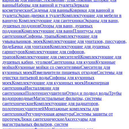
ванны
Наборы для ванной и туалета
Зеркала
косметические
Сиденья для ванны
Коврики для ванной и
туалета
Экран-дверки в туалет
Комплектующие для мебели в
ванную
Комплектующие для сантехники
Экраны для ванн,
душевых поддонов
Опоры для ванн, душевых
поддонов
Комплектующие для ванн
Плинтусы для
сантехники
Сифоны, трапы
Комплектующие для
умывальников, моек
Комплектующие для унитазов, писсуаров,
биде
Бачки для унитазов
Комплектующие для душевых
гарнитуров
Комплектующие для сифонов,
трапов
Комплектующие для смесителей
Комплектующие для
душевых кабин, уголков
Сантехника для кухни
Кухонные
мойки
Кухонные мойки со смесителями
Смесители для
кухонных моек
Измельчители пищевых отходов
Системы для
очистки питьевой воды
Сифоны для кухонных
моек
Комплектующие для кухонных моек
Инженерная
сантехника
Инсталляции для
сантехники
Полотенцесушители
Отвод и подвод воды
Трубы
водопроводные
Магистральные фильтры, системы
сантехнические
Комплектующие для радиаторов,
полотенцесушителей
Монтажные комплекты для
сантехники
Регулирующая арматура
Системы защиты от
протечек
Люки сантехнические
Аксессуары для
магистральных фильтров, систем