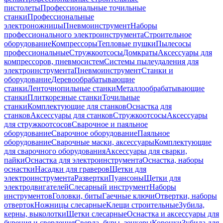
пистолеты
Профессиональные точильные
станки
Профессиональные
электроножницы
Пневмоинструмент
Наборы
профессионального электроинструмента
Строительное
оборудование
Компрессоры
Тепловые пушки
Пылесосы
профессиональные
Стружкоотсосы
Домкраты
Аксессуары для
компрессоров, пневмосистем
Системы пылеудаления для
электроинструмента
Пневмоинструмент
Станки и
оборудование
Деревообрабатывающие
станки
Ленточнопильные станки
Металлообрабатывающие
станки
Плиткорезные станки
Точильные
станки
Комплектующие для станков
Оснастка для
станков
Аксессуары для станков
Стружкоотсосы
Аксессуары
для стружкоотсосов
Сварочное и паяльное
оборудование
Сварочное оборудование
Паяльное
оборудование
Сварочные маски, аксессуары
Комплектующие
для сварочного оборудования
Аксессуары для сварки,
пайки
Оснастка для электроинструмента
Оснастка, наборы
оснастки
Насадки для граверов
Щетки для
электроинструмента
Развертки
Пуансоны
Щетки для
электродвигателей
Слесарный инструмент
Наборы
инструментов
Головки, биты
Гаечные ключи
Отвертки, наборы
отверток
Ножницы слесарные
Клещи строительные
Зубила,
керны, выколотки
Щетки слесарные
Оснастка и аксессуары для
бурения и сверления
Сверла, буры, зенкеры
Коронки
Зубила для