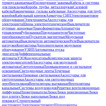
термоусаживаемые
Изолирующие зажимы
Кабель и системы
для прокладки
Короба, трубы, металлорукав
Силовой
кабель
Наконечники, гильзы кабельные
Аксессуары для труб,
коробов
Кабельный крепеж
Арматура СИП
Электрощитовое
оборудование
Электрощиты
Аксессуары для
электрощита
Шины электротехнические
Выключатели
путевые, концевые
Трансформаторы
Аппаратура
управления
Рубильники
Предохранители
Частотные
преобразователи
Пускатели магнитные
Модульная
автоматика
Выключатели автоматические
Реле
Выключатели
нагрузки
Контакторы
Дополнительное модульное
оборудование
УЗИП
Автоматика пуска
двигателя
Дифференциальные
автоматы
УЗО
Конденсаторы
Комплексная защита
электродвигателей
Аксессуары для модульной
автоматики
Светотехника
Промышленное и сигнальное
освещение
Светодиодные ленты
Точечные
светильники
Трековые светильники
Аксессуары для
светотехники
Аксессуары для светодиодных
лент
Вентиляция
Вентиляторы вытяжные
Вентиляторы
канальные
Системы воздуховодов
Решетки вентиляционные,
диффузоры
Проветриватели
Люки
Люки ревизионные
Люки
под плитку
Люки напольные
Люки под
покраску
Строительный
инструмент
Электроинструмент
Шуруповерты,