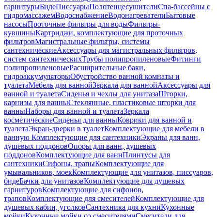
гарнитуры
Биде
Писсуары
Полотенцесушители
Спа-бассейны с
гидромассажем
Водоснабжение
Водонагреватели
Бытовые
насосы
Проточные фильтры для воды
Фильтры-
кувшины
Картриджи, комплектующие для проточных
фильтров
Магистральные фильтры, системы
сантехнические
Аксессуары для магистральных фильтров,
систем сантехнических
Трубы полипропиленовые
Фитинги
полипропиленовые
Расширительные баки,
гидроаккумуляторы
Обустройство ванной комнаты и
туалета
Мебель для ванной
Зеркала для ванной
Аксессуары для
ванной и туалета
Сиденья и чехлы для унитаза
Шторки,
карнизы для ванны
Стеклянные, пластиковые шторки для
ванны
Наборы для ванной и туалета
Зеркала
косметические
Сиденья для ванны
Коврики для ванной и
туалета
Экран-дверки в туалет
Комплектующие для мебели в
ванную
Комплектующие для сантехники
Экраны для ванн,
душевых поддонов
Опоры для ванн, душевых
поддонов
Комплектующие для ванн
Плинтусы для
сантехники
Сифоны, трапы
Комплектующие для
умывальников, моек
Комплектующие для унитазов, писсуаров,
биде
Бачки для унитазов
Комплектующие для душевых
гарнитуров
Комплектующие для сифонов,
трапов
Комплектующие для смесителей
Комплектующие для
душевых кабин, уголков
Сантехника для кухни
Кухонные
мойки
Кухонные мойки со смесителями
Смесители для