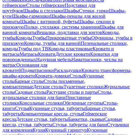
геймерские
Столы геймерские
Подставки для
ноутбуков
Шкафы и стеллажи
Шкафы
Стенки, горки
Шкафы-
купе
Шкафы-гармошки
Шкафы-пеналы для жилой
комнаты
Шкафы с витриной, буфеты
Шкафы, секции в
прихожую
Полки, стеллажи, системы хранения
Шкафы для
ванной комнаты
Вешалки, подставки для зонтов
Комоды,
тумбы
Комоды
Тумбы
Прикроватные тумбы
Обувницы, тумбы в
прихожую
Комоды, тумбы для ванной
Пеленальные столики,
комоды
Тумбы под ТВ
Комоды пластиковые
Кровати и
матрасы
Матрасы
Кровати
Детские кровати
Кроватки для
новорожденных
Надувная мебель
Наматрасники, чехлы на
матрас
Основания для
кроватей
Подматрасники
Раскладушки
Кровати-трансформеры,
шкафы-кровати
Кровати-домики
Столы
Кухонные
столы
Барные столы
Столы письменные,
компьютерные
Детские столы
Туалетные столики
Журнальные
столы
Садовые столы
Растущие столы и парты
Столы,
журнальные столики для бани
Приставные
столики
Консольные столики
Обеденные группы
Столы-
книги
Стулья
Кухонные стулья, табуреты
Барные стулья,
табуреты
Компьютерные кресла, стулья
Геймерские
кресла
Детские стулья, табуреты
Банкетки, скамьи
Садовые
кресла, стулья, табуреты
Стулья, табуреты для бани
Стульчики
для кормления
Кухня
Кухонный гарнитур
Кухонные