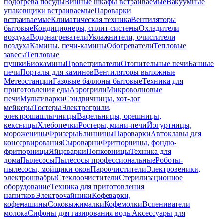
подогрева посуды
Винные шкафы встраиваемые
Вакуумные
упаковщики встраиваемые
Пароварки
встраиваемые
Климатическая техника
Вентиляторы
бытовые
Кондиционеры, сплит-системы
Охладители
воздуха
Водонагреватели
Увлажнители, очистители
воздуха
Камины, печи-камины
Обогреватели
Тепловые
завесы
Тепловые
пушки
Биокамины
Проветриватели
Отопительные печи
Банные
печи
Порталы для каминов
Вентиляторы вытяжные
Метеостанции
Газовые баллоны бытовые
Техника для
приготовления еды
Аэрогрили
Микроволновые
печи
Мультиварки
Сэндвичницы, хот-дог
мейкеры
Тостеры
Электрогрили,
электрошашлычницы
Вафельницы, орешницы,
кексницы
Хлебопечки
Ростеры, мини-печи
Йогуртницы,
мороженицы
Фризеры
Блинницы
Пароварки
Автоклавы для
консервирования
Сыроварни
Фритюрницы, фондю-
фритюрницы
Яйцеварки
Попкорницы
Техника для
дома
Пылесосы
Пылесосы профессиональные
Роботы-
пылесосы, мойщики окон
Пароочистители
Электровеники,
электрошвабры
Стеклоочистители
Стерилизационное
оборудование
Техника для приготовления
напитков
Электрочайники
Кофеварки,
кофемашины
Соковыжималки
Кофемолки
Вспениватели
молока
Сифоны для газирования воды
Аксессуары для