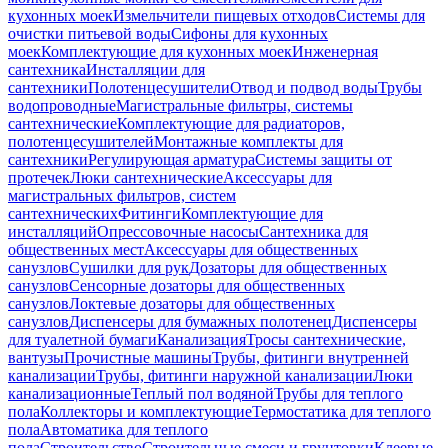
кухонных моек
Измельчители пищевых отходов
Системы для
очистки питьевой воды
Сифоны для кухонных
моек
Комплектующие для кухонных моек
Инженерная
сантехника
Инсталляции для
сантехники
Полотенцесушители
Отвод и подвод воды
Трубы
водопроводные
Магистральные фильтры, системы
сантехнические
Комплектующие для радиаторов,
полотенцесушителей
Монтажные комплекты для
сантехники
Регулирующая арматура
Системы защиты от
протечек
Люки сантехнические
Аксессуары для
магистральных фильтров, систем
сантехнических
Фитинги
Комплектующие для
инсталляций
Опрессовочные насосы
Сантехника для
общественных мест
Аксессуары для общественных
санузлов
Сушилки для рук
Дозаторы для общественных
санузлов
Сенсорные дозаторы для общественных
санузлов
Локтевые дозаторы для общественных
санузлов
Диспенсеры для бумажных полотенец
Диспенсеры
для туалетной бумаги
Канализация
Тросы сантехнические,
вантузы
Прочистные машины
Трубы, фитинги внутренней
канализации
Трубы, фитинги наружной канализации
Люки
канализационные
Теплый пол водяной
Трубы для теплого
пола
Коллекторы и комплектующие
Термостатика для теплого
пола
Автоматика для теплого
пола
Строительство
Строительные смеси и грунтовки
Клеевые