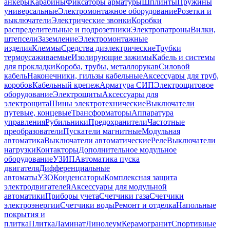
анкеры
Карабины
Фиксаторы арматуры
Шплинты
Пружины
универсальные
Электромонтажное оборудование
Розетки и
выключатели
Электрические звонки
Коробки
распределительные и подрозетники
Электропатроны
Вилки,
штепсели
Заземление
Электромонтажные
изделия
Клеммы
Средства диэлектрические
Трубки
термоусаживаемые
Изолирующие зажимы
Кабель и системы
для прокладки
Короба, трубы, металлорукав
Силовой
кабель
Наконечники, гильзы кабельные
Аксессуары для труб,
коробов
Кабельный крепеж
Арматура СИП
Электрощитовое
оборудование
Электрощиты
Аксессуары для
электрощита
Шины электротехнические
Выключатели
путевые, концевые
Трансформаторы
Аппаратура
управления
Рубильники
Предохранители
Частотные
преобразователи
Пускатели магнитные
Модульная
автоматика
Выключатели автоматические
Реле
Выключатели
нагрузки
Контакторы
Дополнительное модульное
оборудование
УЗИП
Автоматика пуска
двигателя
Дифференциальные
автоматы
УЗО
Конденсаторы
Комплексная защита
электродвигателей
Аксессуары для модульной
автоматики
Приборы учета
Счетчики газа
Счетчики
электроэнергии
Счетчики воды
Ремонт и отделка
Напольные
покрытия и
плитка
Плитка
Ламинат
Линолеум
Керамогранит
Спортивные