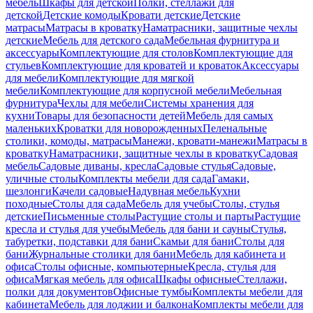
мебель
Шкафы для детской
Полки, стеллажи для
детской
Детские комоды
Кровати детские
Детские
матрасы
Матрасы в кроватку
Наматрасники, защитные чехлы
детские
Мебель для детского сада
Мебельная фурнитура и
аксессуары
Комплектующие для столов
Комплектующие для
стульев
Комплектующие для кроватей и кроваток
Аксессуары
для мебели
Комплектующие для мягкой
мебели
Комплектующие для корпусной мебели
Мебельная
фурнитура
Чехлы для мебели
Системы хранения для
кухни
Товары для безопасности детей
Мебель для самых
маленьких
Кроватки для новорожденных
Пеленальные
столики, комоды, матрасы
Манежи, кровати-манежи
Матрасы в
кроватку
Наматрасники, защитные чехлы в кроватку
Садовая
мебель
Садовые диваны, кресла
Садовые стулья
Садовые,
уличные столы
Комплекты мебели для сада
Гамаки,
шезлонги
Качели садовые
Надувная мебель
Кухни
походные
Столы для сада
Мебель для учебы
Столы, стулья
детские
Письменные столы
Растущие столы и парты
Растущие
кресла и стулья для учебы
Мебель для бани и сауны
Стулья,
табуретки, подставки для бани
Скамьи для бани
Столы для
бани
Журнальные столики для бани
Мебель для кабинета и
офиса
Столы офисные, компьютерные
Кресла, стулья для
офиса
Мягкая мебель для офиса
Шкафы офисные
Стеллажи,
полки для документов
Офисные тумбы
Комплекты мебели для
кабинета
Мебель для лоджии и балкона
Комплекты мебели для