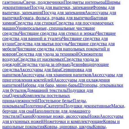
газетницы
Свечи, подсвечники
Предметы интерьера
Ширмы
декоративные
Посуда для выпечки, запекания
Формы для
выпечки, запекания
Посуда для запекания
Аксессуары для
выпечки
Бумага, фольга, рукава для выпечки
Бытовая
химия
Средства для стирки
Средства для посудомоечных
машин
Универсальные, специальные чистящие
средства
Чистящие средства для стекол и зеркал
Чистящие
средства для ванной и туалета
Чистящие средства для
кухни
Средства для мытья посуды
Чистящие средства для
мебели
Чистящие средства для напольных покрытий и
ковров
Средства для ухода за техникой
Освежители
воздуха
Средства от насекомых
Средства ухода за
одеждой
Средства ухода за обувью
Дезинфицирующие
средства
Аксессуары для бара
Сервировка для
напитков
Аксессуары для хранения напитков
Аксессуары для
приготовления коктейлей
Аксессуары для охлаждения
напитков
Наборы для бара, мини-бары
Штопоры, открывалки
для бутылок
Домашний текстиль
Подушки для
сна
Одеяла
Комплекты постельных
принадлежностей
Постельное белье
Пледы,
покрывала
Полотенца
Скатерти
Подушки декоративные
Маски,
беруши для сна
Наполнители для домашнего
текстиля
Ткани
Кухонные ножи, аксессуары
Ножи
Аксессуары
для кухонных ножей
Ножеточки и комплектующие
Ковры и
напольные покрытия
Ковры, циновки, шкуры
Ковры,