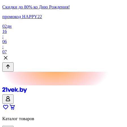
Скидки до 80% ко Дню Рождения!
промокод HAPPY22
02
дн
16
:
06
:
07
Каталог товаров