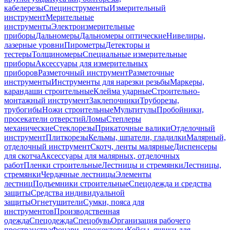
кабелерезы
Специнструменты
Измерительный
инструмент
Мерительные
инструменты
Электроизмерительные
приборы
Дальномеры
Дальномеры оптические
Нивелиры,
лазерные уровни
Пирометры
Детекторы и
тестеры
Толщиномеры
Специальные измерительные
приборы
Аксессуары для измерительных
приборов
Разметочный инструмент
Разметочные
инструменты
Инструменты для нарезки резьбы
Маркеры,
карандаши строительные
Клейма ударные
Строительно-
монтажный инструмент
Заклепочники
Труборезы,
трубогибы
Ножи строительные
Мультитулы
Пробойники,
просекатели отверстий
Ломы
Степлеры
механические
Стеклорезы
Прикаточные валики
Отделочный
инструмент
Плиткорезы
Кельмы, шпатели, гладилки
Малярный,
отделочный инструмент
Скотч, ленты малярные
Диспенсеры
для скотча
Аксессуары для малярных, отделочных
работ
Пленки строительные
Лестницы и стремянки
Лестницы,
стремянки
Чердачные лестницы
Элементы
лестниц
Подъемники строительные
Спецодежда и средства
защиты
Средства индивидуальной
защиты
Огнетушители
Сумки, пояса для
инструментов
Производственная
одежда
Спецодежда
Спецобувь
Организация рабочего
пространства
Фонари, прожекторы
Кейсы, ящики для