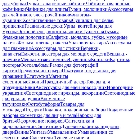
для уборки
Турки, заварочные чайники
Чайники заварочные,
кофейники
Чайники для плиты
Турки, молочники
Аксессуары
для чайников, электрочайников
Фильтры-
кувшины
Хозяйственные товары
Сушилки для белья,
прищепки
Гладильные доски
Урны, контейнеры для
мусора
Органайзеры, корзины, ящики
Туалетная бумага,
бумажные полотенца
Салфетки, мочалки, губки, мусорные
пакеты
Фольга, пленка, пакеты
Упаковочная тара
Аксессуары
для глажения
Аксессуары для стирки
Веревки,
шпагаты
Емкости, дозаторы для моющих средств
Вешалки-
плечики
Мешки хозяйственные
Сувениры
Копилки
Картины,
постеры
Фотоальбомы
Рамки для фотографий,
картин
Предметы интерьера
Шкатулки, подставки для
украшений
Статуэтки
Магниты
сувенирные
Иконы
Праздничный декор
Товары для
праздника
Елки
Аксессуары для елей новогодних
Новогодние
украшения
Светодиодные гирлянды, декорации
Светодиодные
фигуры, игрушки
Временные
татуировки
Фотобутафория
Товары для
маскарада
Подарки
Подарки, подарочные наборы
Подарочные
наборы косметики для лица и тела
Наборы для
бритья
Оформление подарков
Сантехника и
водоснабжение
Сантехника
Душевые кабины, поддоны,
двери
Ванны
Унитазы
Умывальники
Умывальники со
смесителями
Смесители
Душевые панели,