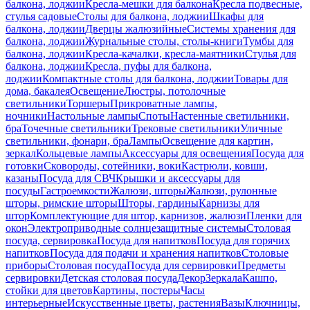
балкона, лоджии
Кресла-мешки для балкона
Кресла подвесные,
стулья садовые
Столы для балкона, лоджии
Шкафы для
балкона, лоджии
Дверцы жалюзийные
Системы хранения для
балкона, лоджии
Журнальные столы, столы-книги
Тумбы для
балкона, лоджии
Кресла-качалки, кресла-маятники
Стулья для
балкона, лоджии
Кресла, пуфы для балкона,
лоджии
Компактные столы для балкона, лоджии
Товары для
дома, бакалея
Освещение
Люстры, потолочные
светильники
Торшеры
Прикроватные лампы,
ночники
Настольные лампы
Споты
Настенные светильники,
бра
Точечные светильники
Трековые светильники
Уличные
светильники, фонари, бра
Лампы
Освещение для картин,
зеркал
Кольцевые лампы
Аксессуары для освещения
Посуда для
готовки
Сковороды, сотейники, воки
Кастрюли, ковши,
казаны
Посуда для СВЧ
Крышки и аксессуары для
посуды
Гастроемкости
Жалюзи, шторы
Жалюзи, рулонные
шторы, римские шторы
Шторы, гардины
Карнизы для
штор
Комплектующие для штор, карнизов, жалюзи
Пленки для
окон
Электроприводные солнцезащитные системы
Столовая
посуда, сервировка
Посуда для напитков
Посуда для горячих
напитков
Посуда для подачи и хранения напитков
Столовые
приборы
Столовая посуда
Посуда для сервировки
Предметы
сервировки
Детская столовая посуда
Декор
Зеркала
Кашпо,
стойки для цветов
Картины, постеры
Часы
интерьерные
Искусственные цветы, растения
Вазы
Ключницы,