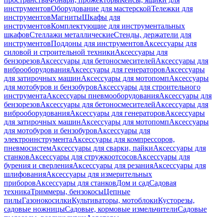
инструментов
Оборудование для мастерской
Тележки для
инструментов
Магниты
Шкафы для
инструментов
Комплектующие для инструментальных
шкафов
Стеллажи металлические
Стенды, держатели для
инструментов
Поддоны для инструментов
Аксессуары для
силовой и строительной техники
Аксессуары для
бензорезов
Аксессуары для бетоносмесителей
Аксессуары для
виброоборудования
Аксессуары для генераторов
Аксессуары
для затирочных машин
Аксессуары для мотопомп
Аксессуары
для мотобуров и бензобуров
Аксессуары для строительного
инструмента
Аксессуары пневмооборудования
Аксессуары для
бензорезов
Аксессуары для бетоносмесителей
Аксессуары для
виброоборудования
Аксессуары для генераторов
Аксессуары
для затирочных машин
Аксессуары для мотопомп
Аксессуары
для мотобуров и бензобуров
Аксессуары для
электроинструмента
Аксессуары для компрессоров,
пневмосистем
Аксессуары для сварки, пайки
Аксессуары для
станков
Аксессуары для стружкоотсосов
Аксессуары для
бурения и сверления
Аксессуары для резания
Аксессуары для
шлифования
Аксессуары для измерительных
приборов
Аксессуары для станков
Дом и сад
Садовая
техника
Триммеры, бензокосы
Цепные
пилы
Газонокосилки
Культиваторы, мотоблоки
Кусторезы,
садовые ножницы
Садовые, кормовые измельчители
Садовые