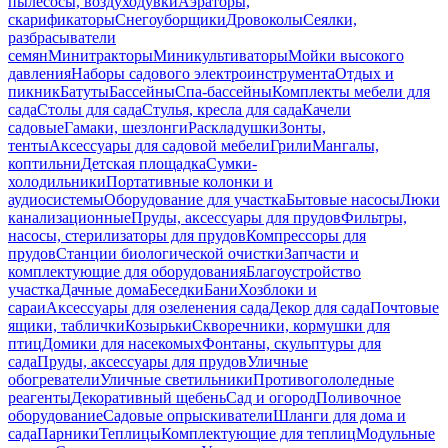
пылесосы, воздуходувки
Аэраторы,
скарификаторы
Снегоуборщики
Дровоколы
Сеялки,
разбрасыватели
семян
Минитракторы
Миникультиваторы
Мойки высокого
давления
Наборы садового электроинструмента
Отдых и
пикник
Батуты
Бассейны
Спа-бассейны
Комплекты мебели для
сада
Столы для сада
Стулья, кресла для сада
Качели
садовые
Гамаки, шезлонги
Раскладушки
Зонты,
тенты
Аксессуары для садовой мебели
Грили
Мангалы,
коптильни
Детская площадка
Сумки-
холодильники
Портативные колонки и
аудиосистемы
Оборудование для участка
Бытовые насосы
Люки
канализационные
Пруды, аксессуары для прудов
Фильтры,
насосы, стерилизаторы для прудов
Компрессоры для
прудов
Станции биологической очистки
Запчасти и
комплектующие для оборудования
Благоустройство
участка
Дачные дома
Беседки
Бани
Хозблоки и
сараи
Аксессуары для озеленения сада
Декор для сада
Почтовые
ящики, таблички
Козырьки
Скворечники, кормушки для
птиц
Домики для насекомых
Фонтаны, скульптуры для
сада
Пруды, аксессуары для прудов
Уличные
обогреватели
Уличные светильники
Противогололедные
реагенты
Декоративный щебень
Сад и огород
Поливочное
оборудование
Садовые опрыскиватели
Шланги для дома и
сада
Парники
Теплицы
Комплектующие для теплиц
Модульные