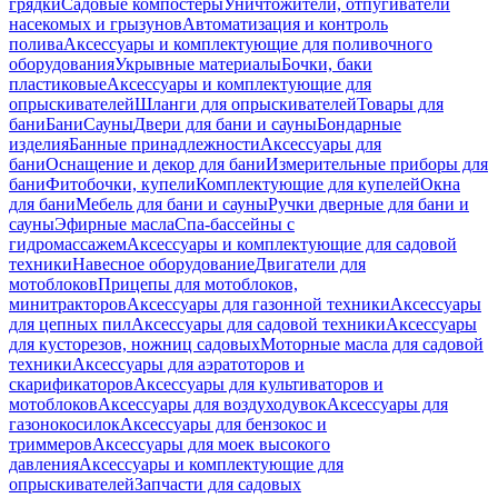
грядки
Садовые компостеры
Уничтожители, отпугиватели
насекомых и грызунов
Автоматизация и контроль
полива
Аксессуары и комплектующие для поливочного
оборудования
Укрывные материалы
Бочки, баки
пластиковые
Аксессуары и комплектующие для
опрыскивателей
Шланги для опрыскивателей
Товары для
бани
Бани
Сауны
Двери для бани и сауны
Бондарные
изделия
Банные принадлежности
Аксессуары для
бани
Оснащение и декор для бани
Измерительные приборы для
бани
Фитобочки, купели
Комплектующие для купелей
Окна
для бани
Мебель для бани и сауны
Ручки дверные для бани и
сауны
Эфирные масла
Спа-бассейны с
гидромассажем
Аксессуары и комплектующие для садовой
техники
Навесное оборудование
Двигатели для
мотоблоков
Прицепы для мотоблоков,
минитракторов
Аксессуары для газонной техники
Аксессуары
для цепных пил
Аксессуары для садовой техники
Аксессуары
для кусторезов, ножниц садовых
Моторные масла для садовой
техники
Аксессуары для аэратоторов и
скарификаторов
Аксессуары для культиваторов и
мотоблоков
Аксессуары для воздуходувок
Аксессуары для
газонокосилок
Аксессуары для бензокос и
триммеров
Аксессуары для моек высокого
давления
Аксессуары и комплектующие для
опрыскивателей
Запчасти для садовых