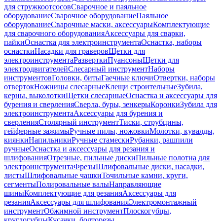
для стружкоотсосов
Сварочное и паяльное
оборудование
Сварочное оборудование
Паяльное
оборудование
Сварочные маски, аксессуары
Комплектующие
для сварочного оборудования
Аксессуары для сварки,
пайки
Оснастка для электроинструмента
Оснастка, наборы
оснастки
Насадки для граверов
Щетки для
электроинструмента
Развертки
Пуансоны
Щетки для
электродвигателей
Слесарный инструмент
Наборы
инструментов
Головки, биты
Гаечные ключи
Отвертки, наборы
отверток
Ножницы слесарные
Клещи строительные
Зубила,
керны, выколотки
Щетки слесарные
Оснастка и аксессуары для
бурения и сверления
Сверла, буры, зенкеры
Коронки
Зубила для
электроинструмента
Аксессуары для бурения и
сверления
Столярный инструмент
Тиски, струбцины,
гейферные зажимы
Ручные пилы, ножовки
Молотки, кувалды,
киянки
Напильники
Ручные стамески
Рубанки, рашпили
ручные
Оснастка и аксессуары для резания и
шлифования
Отрезные, пильные диски
Пильные полотна для
электроинструмента
Фрезы
Шлифовальные диски, насадки,
листы
Шлифовальные чашки
Точильные камни, круги,
сегменты
Полировальные валы
Направляющие
шины
Комплектующие для резания
Аксессуары для
резания
Аксессуары для шлифования
Электромонтажный
инструмент
Обжимной инструмент
Плоскогубцы,
круглогубцы
Кусачки, болторезы,