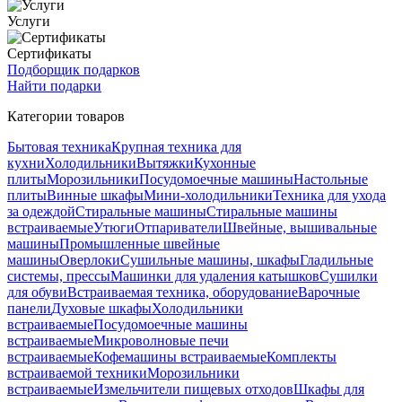
Услуги
Сертификаты
Подборщик подарков
Найти подарки
Категории товаров
Бытовая техника
Крупная техника для
кухни
Холодильники
Вытяжки
Кухонные
плиты
Морозильники
Посудомоечные машины
Настольные
плиты
Винные шкафы
Мини-холодильники
Техника для ухода
за одеждой
Стиральные машины
Стиральные машины
встраиваемые
Утюги
Отпариватели
Швейные, вышивальные
машины
Промышленные швейные
машины
Оверлоки
Сушильные машины, шкафы
Гладильные
системы, прессы
Машинки для удаления катышков
Сушилки
для обуви
Встраиваемая техника, оборудование
Варочные
панели
Духовые шкафы
Холодильники
встраиваемые
Посудомоечные машины
встраиваемые
Микроволновые печи
встраиваемые
Кофемашины встраиваемые
Комплекты
встраиваемой техники
Морозильники
встраиваемые
Измельчители пищевых отходов
Шкафы для