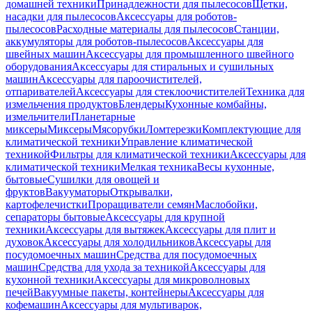
домашней техники
Принадлежности для пылесосов
Щетки,
насадки для пылесосов
Аксессуары для роботов-
пылесосов
Расходные материалы для пылесосов
Станции,
аккумуляторы для роботов-пылесосов
Аксессуары для
швейных машин
Аксессуары для промышленного швейного
оборудования
Аксессуары для стиральных и сушильных
машин
Аксессуары для пароочистителей,
отпаривателей
Аксессуары для стеклоочистителей
Техника для
измельчения продуктов
Блендеры
Кухонные комбайны,
измельчители
Планетарные
миксеры
Миксеры
Мясорубки
Ломтерезки
Комплектующие для
климатической техники
Управление климатической
техникой
Фильтры для климатической техники
Аксессуары для
климатической техники
Мелкая техника
Весы кухонные,
бытовые
Сушилки для овощей и
фруктов
Вакууматоры
Открывалки,
картофелечистки
Проращиватели семян
Маслобойки,
сепараторы бытовые
Аксессуары для крупной
техники
Аксессуары для вытяжек
Аксессуары для плит и
духовок
Аксессуары для холодильников
Аксессуары для
посудомоечных машин
Средства для посудомоечных
машин
Средства для ухода за техникой
Аксессуары для
кухонной техники
Аксессуары для микроволновых
печей
Вакуумные пакеты, контейнеры
Аксессуары для
кофемашин
Аксессуары для мультиварок,