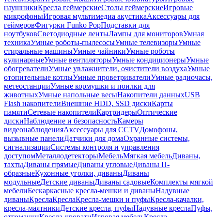
наушники
Кресла геймерские
Столы геймерские
Игровые
микрофоны
Игровая мультимедиа акустика
Аксессуары для
геймеров
Фигурки Funko Pop
Подставки для
ноутбуков
Светодиодные ленты
Лампы для мониторов
Умная
техника
Умные роботы-пылесосы
Умные телевизоры
Умные
стиральные машины
Умные чайники
Умные роботы
кулинарные
Умные вентиляторы
Умные кондиционеры
Умные
обогреватели
Умные увлажнители, очистители воздуха
Умные
отопительные котлы
Умные проветриватели
Умные радиочасы,
метеостанции
Умные кормушки и поилки для
животных
Умные напольные весы
Накопители данных
USB
Flash накопители
Внешние HDD, SSD диски
Карты
памяти
Сетевые накопители
Картридеры
Оптические
диски
Наблюдение и безопасность
Камеры
видеонаблюдения
Аксессуары для CCTV
Домофоны,
вызывные панели
Датчики для дома
Охранные системы,
сигнализации
Системы контроля и управления
доступом
Металлодетекторы
Мебель
Мягкая мебель
Диваны,
тахты
Диваны прямые
Диваны угловые
Диваны П-
образные
Кухонные уголки, диваны
Диваны
модульные
Детские диваны
Диваны садовые
Комплекты мягкой
мебели
Бескаркасные кресла-мешки и диваны
Надувные
диваны
Кресла
Кресла
Кресла-мешки и пуфы
Кресла-качалки,
кресла-маятники
Детские кресла, пуфы
Надувные кресла
Пуфы,
оттоманки
Кресла-кровати
Игровая мебель
Кресла