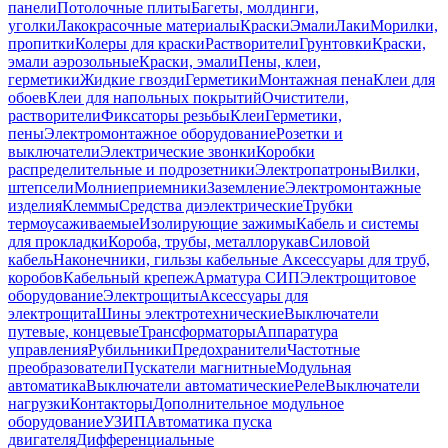
панели
Потолочные плиты
Багеты, молдинги,
уголки
Лакокрасочные материалы
Краски
Эмали
Лаки
Морилки,
пропитки
Колеры для краски
Растворители
Грунтовки
Краски,
эмали аэрозольные
Краски, эмали
Пены, клеи,
герметики
Жидкие гвозди
Герметики
Монтажная пена
Клеи для
обоев
Клеи для напольных покрытий
Очистители,
растворители
Фиксаторы резьбы
Клеи
Герметики,
пены
Электромонтажное оборудование
Розетки и
выключатели
Электрические звонки
Коробки
распределительные и подрозетники
Электропатроны
Вилки,
штепсели
Молниеприемники
Заземление
Электромонтажные
изделия
Клеммы
Средства диэлектрические
Трубки
термоусаживаемые
Изолирующие зажимы
Кабель и системы
для прокладки
Короба, трубы, металлорукав
Силовой
кабель
Наконечники, гильзы кабельные
Аксессуары для труб,
коробов
Кабельный крепеж
Арматура СИП
Электрощитовое
оборудование
Электрощиты
Аксессуары для
электрощита
Шины электротехнические
Выключатели
путевые, концевые
Трансформаторы
Аппаратура
управления
Рубильники
Предохранители
Частотные
преобразователи
Пускатели магнитные
Модульная
автоматика
Выключатели автоматические
Реле
Выключатели
нагрузки
Контакторы
Дополнительное модульное
оборудование
УЗИП
Автоматика пуска
двигателя
Дифференциальные