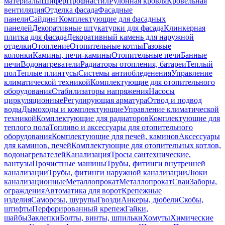
материалы
Шифер
Профнастил
Рулонная кровля
Кровельная
вентиляция
Отделка фасада
Фасадные
панели
Сайдинг
Комплектующие для фасадных
панелей
Декоративные штукатурки для фасада
Клинкерная
плитка для фасада
Декоративный камень для наружной
отделки
Отопление
Отопительные котлы
Газовые
колонки
Камины, печи-камины
Отопительные печи
Банные
печи
Водонагреватели
Радиаторы отопления, батареи
Теплый
пол
Теплые плинтусы
Системы антиобледенения
Управление
климатической техникой
Комплектующие для отопительного
оборудования
Стабилизаторы напряжения
Насосы
циркуляционные
Регулирующая арматура
Отвод и подвод
воды
Дымоходы и комплектующие
Управление климатической
техникой
Комплектующие для радиаторов
Комплектующие для
теплого пола
Топливо и аксессуары для отопительного
оборудования
Комплектующие для печей, каминов
Аксессуары
для каминов, печей
Комплектующие для отопительных котлов,
водонагревателей
Канализация
Тросы сантехнические,
вантузы
Прочистные машины
Трубы, фитинги внутренней
канализации
Трубы, фитинги наружной канализации
Люки
канализационные
Металлопрокат
Металлопрокат
Сваи
Заборы,
ограждения
Автоматика для ворот
Крепежные
изделия
Саморезы, шурупы
Гвозди
Анкеры, дюбели
Скобы,
штифты
Перфорированный крепеж
Гайки,
шайбы
Заклепки
Болты, винты, шпильки
Хомуты
Химические