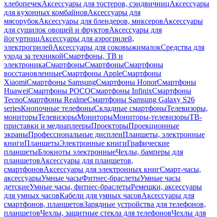
хлебопечек
Аксессуары для тостеров, сэндвичниц
Аксессуары
для кухонных комбайнов
Аксессуары для
мясорубок
Аксессуары для блендеров, миксеров
Аксессуары
для сушилок овощей и фруктов
Аксессуары для
йогуртниц
Аксессуары для аэрогрилей,
электрогрилей
Аксессуары для соковыжималок
Средства для
ухода за техникой
Смартфоны, ТВ и
электроника
Смартфоны
Смартфоны
Смартфоны
восстановленные
Смартфоны Apple
Смартфоны
Xiaomi
Смартфоны Samsung
Смартфоны Honor
Смартфоны
Huawei
Смартфоны POCO
Смартфоны Infinix
Смартфоны
Tecno
Смартфоны Realme
Смартфоны Samsung Galaxy S26
series
Кнопочные телефоны
Складные смартфоны
Телевизоры,
мониторы
Телевизоры
Мониторы
Мониторы-телевизоры
ТВ-
приставки и медиаплееры
Проекторы
Проекционные
экраны
Профессиональные дисплеи
Планшеты, электронные
книги
Планшеты
Электронные книги
Графические
планшеты
Блокноты электронные
Чехлы, бамперы для
планшетов
Аксессуары для планшетов,
смартфонов
Аксессуары для электронных книг
Смарт-часы,
аксессуары
Умные часы
Фитнес-браслеты
Умные часы
детские
Умные часы, фитнес-браслеты
Ремешки, аксессуары
для умных часов
Кабели для умных часов
Аксессуары для
смартфонов, планшетов
Зарядные устройства для телефонов,
планшетов
Чехлы, защитные стекла для телефонов
Чехлы для