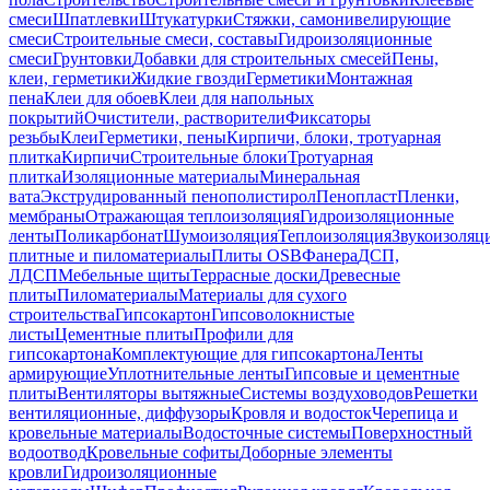
смеси
Шпатлевки
Штукатурки
Стяжки, самонивелирующие
смеси
Строительные смеси, составы
Гидроизоляционные
смеси
Грунтовки
Добавки для строительных смесей
Пены,
клеи, герметики
Жидкие гвозди
Герметики
Монтажная
пена
Клеи для обоев
Клеи для напольных
покрытий
Очистители, растворители
Фиксаторы
резьбы
Клеи
Герметики, пены
Кирпичи, блоки, тротуарная
плитка
Кирпичи
Строительные блоки
Тротуарная
плитка
Изоляционные материалы
Минеральная
вата
Экструдированный пенополистирол
Пенопласт
Пленки,
мембраны
Отражающая теплоизоляция
Гидроизоляционные
ленты
Поликарбонат
Шумоизоляция
Теплоизоляция
Звукоизоляц
плитные и пиломатериалы
Плиты OSB
Фанера
ДСП,
ЛДСП
Мебельные щиты
Террасные доски
Древесные
плиты
Пиломатериалы
Материалы для сухого
строительства
Гипсокартон
Гипсоволокнистые
листы
Цементные плиты
Профили для
гипсокартона
Комплектующие для гипсокартона
Ленты
армирующие
Уплотнительные ленты
Гипсовые и цементные
плиты
Вентиляторы вытяжные
Системы воздуховодов
Решетки
вентиляционные, диффузоры
Кровля и водосток
Черепица и
кровельные материалы
Водосточные системы
Поверхностный
водоотвод
Кровельные софиты
Доборные элементы
кровли
Гидроизоляционные