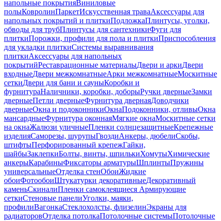
напольные покрытия
Виниловые
полы
Ковролин
Паркет
Искусственная трава
Аксессуары для
напольных покрытий и плитки
Подложка
Плинтусы, уголки,
обводы для труб
Плинтусы для сантехники
Фуги для
плитки
Порожки, профили для пола и плитки
Приспособления
для укладки плитки
Системы выравнивания
плитки
Аксессуары для напольных
покрытий
Реставрационные материалы
Двери и арки
Двери
входные
Двери межкомнатные
Арки межкомнатные
Москитные
сетки
Двери для бани и сауны
Коробки и
фурнитура
Наличники, коробки, доборы
Ручки дверные
Замки
дверные
Петли дверные
Фурнитура дверная
Доводчики
дверные
Окна и подоконники
Окна
Подоконники, отливы
Окна
мансардные
Фурнитура оконная
Мягкие окна
Москитные сетки
на окна
Жалюзи уличные
Пленки солнцезащитные
Крепежные
изделия
Саморезы, шурупы
Гвозди
Анкеры, дюбели
Скобы,
штифты
Перфорированный крепеж
Гайки,
шайбы
Заклепки
Болты, винты, шпильки
Хомуты
Химические
анкеры
Карабины
Фиксаторы арматуры
Шплинты
Пружины
универсальные
Отделка стен
Обои
Жидкие
обои
Фотообои
Штукатурки декоративные
Декоративный
камень
Скинали
Пленки самоклеящиеся
Армирующие
сетки
Стеновые панели
Уголки, маяки,
профили
Вагонка
Стеклохолсты, флизелин
Экраны для
радиаторов
Отделка потолка
Потолочные системы
Потолочные