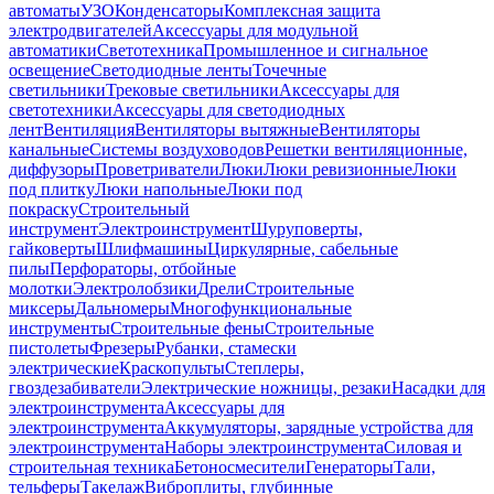
автоматы
УЗО
Конденсаторы
Комплексная защита
электродвигателей
Аксессуары для модульной
автоматики
Светотехника
Промышленное и сигнальное
освещение
Светодиодные ленты
Точечные
светильники
Трековые светильники
Аксессуары для
светотехники
Аксессуары для светодиодных
лент
Вентиляция
Вентиляторы вытяжные
Вентиляторы
канальные
Системы воздуховодов
Решетки вентиляционные,
диффузоры
Проветриватели
Люки
Люки ревизионные
Люки
под плитку
Люки напольные
Люки под
покраску
Строительный
инструмент
Электроинструмент
Шуруповерты,
гайковерты
Шлифмашины
Циркулярные, сабельные
пилы
Перфораторы, отбойные
молотки
Электролобзики
Дрели
Строительные
миксеры
Дальномеры
Многофункциональные
инструменты
Строительные фены
Строительные
пистолеты
Фрезеры
Рубанки, стамески
электрические
Краскопульты
Степлеры,
гвоздезабиватели
Электрические ножницы, резаки
Насадки для
электроинструмента
Аксессуары для
электроинструмента
Аккумуляторы, зарядные устройства для
электроинструмента
Наборы электроинструмента
Силовая и
строительная техника
Бетоносмесители
Генераторы
Тали,
тельферы
Такелаж
Виброплиты, глубинные