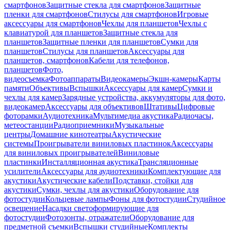
смартфонов
Защитные стекла для смартфонов
Защитные
пленки для смартфонов
Стилусы для смартфонов
Игровые
аксессуары для смартфонов
Чехлы для планшетов
Чехлы с
клавиатурой для планшетов
Защитные стекла для
планшетов
Защитные пленки для планшетов
Сумки для
планшетов
Стилусы для планшетов
Аксессуары для
планшетов, смартфонов
Кабели для телефонов,
планшетов
Фото,
видеосъемка
Фотоаппараты
Видеокамеры
Экшн-камеры
Карты
памяти
Объективы
Вспышки
Аксессуары для камер
Сумки и
чехлы для камер
Зарядные устройства, аккумуляторы для фото,
видеокамер
Аксессуары для объективов
Штативы
Цифровые
фоторамки
Аудиотехника
Мультимедиа акустика
Радиочасы,
метеостанции
Радиоприемники
Музыкальные
центры
Домашние кинотеатры
Акустические
системы
Проигрыватели виниловых пластинок
Аксессуары
для виниловых проигрывателей
Виниловые
пластинки
Инсталляционная акустика
Трансляционные
усилители
Аксессуары для аудиотехники
Комплектующие для
акустики
Акустические кабели
Подставки, стойки для
акустики
Сумки, чехлы для акустики
Оборудование для
фотостудии
Кольцевые лампы
Фоны для фотостудии
Студийное
освещение
Насадки светоформирующие для
фотостудии
Фотозонты, отражатели
Оборудование для
предметной съемки
Вспышки студийные
Комплекты