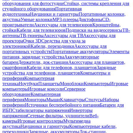
оборудования для фотостудии
Стойки, системы крепления для
студийного оборудования
Портативная
аудиотехника
Наушники и гарнитуры
Портативные колонки,
акустика
Умные колонки
MP3-плееры
Диктофоны
CD-
проигрыватели
Аксессуары для телевизоров
Кронштейны,
стойки
Кабели для телевизоров
Подписки на видеосервисы
ТВ-
антенны
ТВ-тюнеры
Аксессуары для ТВ
Аксессуары для
проектора
Очки 3D
Средства для ухода за
электроникой
Кабели, переходники
Аксессуары для
портативных устройств
Портативные аккумуляторы
Элементы
питания, зарядные устройства
Аккумуляторные
батареи
Держатели, док-станции
Аксессуары для планшетов,
смартфонов
Кабели для телефонов, планшетов
Зарядные
устройства для телефонов, планшетов
Компьютеры и
периферия
Компьютерная
техника
Ноутбуки
Планшеты
Моноблоки
Компьютеры
Игровые
компьютеры
Игровые консоли
Серверное
оборудование
Компьютерная
периферия
Мониторы
Мыши
Клавиатуры
Стилусы
Наборы
периферии
Источники бесперебойного питания
Батареи для
ИБП
Стабилизаторы напряжения
Инверторы
напряжения
Сетевые фильтры, удлинители
Веб-
камеры
Игровые контроллеры
Мультимедиа
акустика
Наушники и гарнитуры
Компьютерные кабели,
переходники
Зарядные, аккумуляторы
Док-станции,