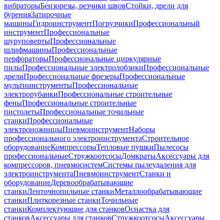
вибраторы
Бензорезы, резчики швов
Стойки, дрели для
бурения
Затирочные
машины
Гидроинструмент
Погрузчики
Профессиональный
инструмент
Профессиональные
шуруповерты
Профессиональные
шлифмашины
Профессиональные
перфораторы
Профессиональные циркулярные
пилы
Профессиональные электролобзики
Профессиональные
дрели
Профессиональные фрезеры
Профессиональные
мультиинструменты
Профессиональные
электрорубанки
Профессиональные строительные
фены
Профессиональные строительные
пистолеты
Профессиональные точильные
станки
Профессиональные
электроножницы
Пневмоинструмент
Наборы
профессионального электроинструмента
Строительное
оборудование
Компрессоры
Тепловые пушки
Пылесосы
профессиональные
Стружкоотсосы
Домкраты
Аксессуары для
компрессоров, пневмосистем
Системы пылеудаления для
электроинструмента
Пневмоинструмент
Станки и
оборудование
Деревообрабатывающие
станки
Ленточнопильные станки
Металлообрабатывающие
станки
Плиткорезные станки
Точильные
станки
Комплектующие для станков
Оснастка для
станков
Аксессуары для станков
Стружкоотсосы
Аксессуары