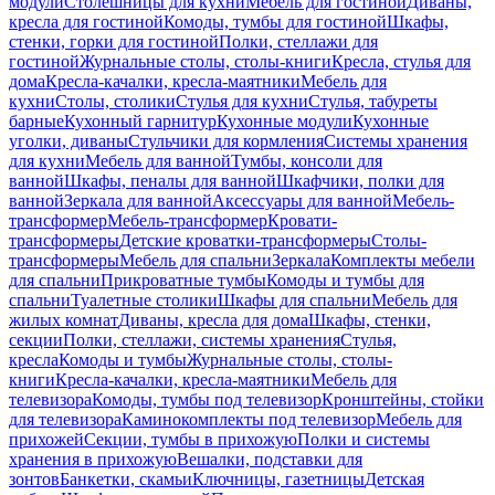
модули
Столешницы для кухни
Мебель для гостиной
Диваны,
кресла для гостиной
Комоды, тумбы для гостиной
Шкафы,
стенки, горки для гостиной
Полки, стеллажи для
гостиной
Журнальные столы, столы-книги
Кресла, стулья для
дома
Кресла-качалки, кресла-маятники
Мебель для
кухни
Столы, столики
Стулья для кухни
Стулья, табуреты
барные
Кухонный гарнитур
Кухонные модули
Кухонные
уголки, диваны
Стульчики для кормления
Системы хранения
для кухни
Мебель для ванной
Тумбы, консоли для
ванной
Шкафы, пеналы для ванной
Шкафчики, полки для
ванной
Зеркала для ванной
Аксессуары для ванной
Мебель-
трансформер
Мебель-трансформер
Кровати-
трансформеры
Детские кроватки-трансформеры
Столы-
трансформеры
Мебель для спальни
Зеркала
Комплекты мебели
для спальни
Прикроватные тумбы
Комоды и тумбы для
спальни
Туалетные столики
Шкафы для спальни
Мебель для
жилых комнат
Диваны, кресла для дома
Шкафы, стенки,
секции
Полки, стеллажи, системы хранения
Стулья,
кресла
Комоды и тумбы
Журнальные столы, столы-
книги
Кресла-качалки, кресла-маятники
Мебель для
телевизора
Комоды, тумбы под телевизор
Кронштейны, стойки
для телевизора
Каминокомплекты под телевизор
Мебель для
прихожей
Секции, тумбы в прихожую
Полки и системы
хранения в прихожую
Вешалки, подставки для
зонтов
Банкетки, скамьи
Ключницы, газетницы
Детская