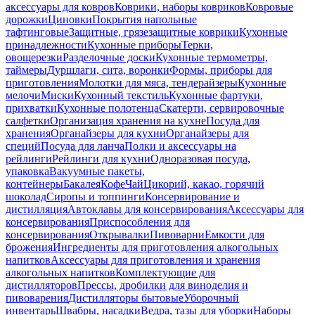
аксессуары для ковров
Коврики, наборы ковриков
Ковровые
дорожки
Циновки
Покрытия напольные
тафтинговые
Защитные, грязезащитные коврики
Кухонные
принадлежности
Кухонные приборы
Терки,
овощерезки
Разделочные доски
Кухонные термометры,
таймеры
Дуршлаги, сита, воронки
Формы, приборы для
приготовления
Молотки для мяса, тендерайзеры
Кухонные
мелочи
Миски
Кухонный текстиль
Кухонные фартуки,
прихватки
Кухонные полотенца
Скатерти, сервировочные
салфетки
Организация хранения на кухне
Посуда для
хранения
Органайзеры для кухни
Органайзеры для
специй
Посуда для ланча
Полки и аксессуары на
рейлинги
Рейлинги для кухни
Одноразовая посуда,
упаковка
Вакуумные пакеты,
контейнеры
Бакалея
Кофе
Чай
Цикорий, какао, горячий
шоколад
Сиропы и топпинги
Консервирование и
дистилляция
Автоклавы для консервирования
Аксессуары для
консервирования
Приспособления для
консервирования
Открывалки
Пивоварни
Емкости для
брожения
Ингредиенты для приготовления алкогольных
напитков
Аксессуары для приготовления и хранения
алкогольных напитков
Комплектующие для
дистилляторов
Прессы, дробилки для виноделия и
пивоварения
Дистилляторы бытовые
Уборочный
инвентарь
Швабры, насадки
Ведра, тазы для уборки
Наборы