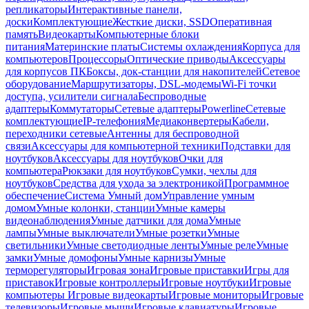
репликаторы
Интерактивные панели,
доски
Комплектующие
Жесткие диски, SSD
Оперативная
память
Видеокарты
Компьютерные блоки
питания
Материнские платы
Системы охлаждения
Корпуса для
компьютеров
Процессоры
Оптические приводы
Аксессуары
для корпусов ПК
Боксы, док-станции для накопителей
Сетевое
оборудование
Маршрутизаторы, DSL-модемы
Wi-Fi точки
доступа, усилители сигнала
Беспроводные
адаптеры
Коммутаторы
Сетевые адаптеры
Powerline
Сетевые
комплектующие
IP-телефония
Медиаконвертеры
Кабели,
переходники сетевые
Антенны для беспроводной
связи
Аксессуары для компьютерной техники
Подставки для
ноутбуков
Аксессуары для ноутбуков
Очки для
компьютера
Рюкзаки для ноутбуков
Сумки, чехлы для
ноутбуков
Средства для ухода за электроникой
Программное
обеспечение
Система Умный дом
Управление умным
домом
Умные колонки, станции
Умные камеры
видеонаблюдения
Умные датчики для дома
Умные
лампы
Умные выключатели
Умные розетки
Умные
светильники
Умные светодиодные ленты
Умные реле
Умные
замки
Умные домофоны
Умные карнизы
Умные
терморегуляторы
Игровая зона
Игровые приставки
Игры для
приставок
Игровые контроллеры
Игровые ноутбуки
Игровые
компьютеры
Игровые видеокарты
Игровые мониторы
Игровые
телевизоры
Игровые мыши
Игровые клавиатуры
Игровые