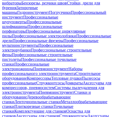
вибраторы
Бензорезы, резчики швов
Стойки, дрели для
бурения
Затирочные
машины
Гидроинструмент
Погрузчики
Профессиональный
инструмент
Профессиональные
шуруповерты
Профессиональные
шлифмашины
Профессиональные
перфораторы
Профессиональные циркулярные
пилы
Профессиональные электролобзики
Профессиональные
дрели
Профессиональные фрезеры
Профессиональные
мультиинструменты
Профессиональные
электрорубанки
Профессиональные строительные
фены
Профессиональные строительные
пистолеты
Профессиональные точильные
станки
Профессиональные
электроножницы
Пневмоинструмент
Наборы
профессионального электроинструмента
Строительное
оборудование
Компрессоры
Тепловые пушки
Пылесосы
профессиональные
Стружкоотсосы
Домкраты
Аксессуары для
компрессоров, пневмосистем
Системы пылеудаления для
электроинструмента
Пневмоинструмент
Станки и
оборудование
Деревообрабатывающие
станки
Ленточнопильные станки
Металлообрабатывающие
станки
Плиткорезные станки
Точильные
станки
Комплектующие для станков
Оснастка для
станков
Аксессуары для станков
Стружкоотсосы
Аксессуары