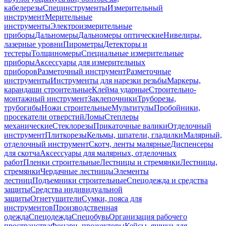
кабелерезы
Специнструменты
Измерительный
инструмент
Мерительные
инструменты
Электроизмерительные
приборы
Дальномеры
Дальномеры оптические
Нивелиры,
лазерные уровни
Пирометры
Детекторы и
тестеры
Толщиномеры
Специальные измерительные
приборы
Аксессуары для измерительных
приборов
Разметочный инструмент
Разметочные
инструменты
Инструменты для нарезки резьбы
Маркеры,
карандаши строительные
Клейма ударные
Строительно-
монтажный инструмент
Заклепочники
Труборезы,
трубогибы
Ножи строительные
Мультитулы
Пробойники,
просекатели отверстий
Ломы
Степлеры
механические
Стеклорезы
Прикаточные валики
Отделочный
инструмент
Плиткорезы
Кельмы, шпатели, гладилки
Малярный,
отделочный инструмент
Скотч, ленты малярные
Диспенсеры
для скотча
Аксессуары для малярных, отделочных
работ
Пленки строительные
Лестницы и стремянки
Лестницы,
стремянки
Чердачные лестницы
Элементы
лестниц
Подъемники строительные
Спецодежда и средства
защиты
Средства индивидуальной
защиты
Огнетушители
Сумки, пояса для
инструментов
Производственная
одежда
Спецодежда
Спецобувь
Организация рабочего
пространства
Фонари, прожекторы
Кейсы, ящики для