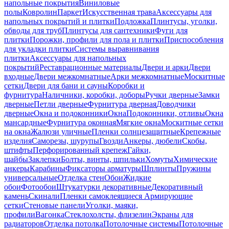
напольные покрытия
Виниловые
полы
Ковролин
Паркет
Искусственная трава
Аксессуары для
напольных покрытий и плитки
Подложка
Плинтусы, уголки,
обводы для труб
Плинтусы для сантехники
Фуги для
плитки
Порожки, профили для пола и плитки
Приспособления
для укладки плитки
Системы выравнивания
плитки
Аксессуары для напольных
покрытий
Реставрационные материалы
Двери и арки
Двери
входные
Двери межкомнатные
Арки межкомнатные
Москитные
сетки
Двери для бани и сауны
Коробки и
фурнитура
Наличники, коробки, доборы
Ручки дверные
Замки
дверные
Петли дверные
Фурнитура дверная
Доводчики
дверные
Окна и подоконники
Окна
Подоконники, отливы
Окна
мансардные
Фурнитура оконная
Мягкие окна
Москитные сетки
на окна
Жалюзи уличные
Пленки солнцезащитные
Крепежные
изделия
Саморезы, шурупы
Гвозди
Анкеры, дюбели
Скобы,
штифты
Перфорированный крепеж
Гайки,
шайбы
Заклепки
Болты, винты, шпильки
Хомуты
Химические
анкеры
Карабины
Фиксаторы арматуры
Шплинты
Пружины
универсальные
Отделка стен
Обои
Жидкие
обои
Фотообои
Штукатурки декоративные
Декоративный
камень
Скинали
Пленки самоклеящиеся
Армирующие
сетки
Стеновые панели
Уголки, маяки,
профили
Вагонка
Стеклохолсты, флизелин
Экраны для
радиаторов
Отделка потолка
Потолочные системы
Потолочные