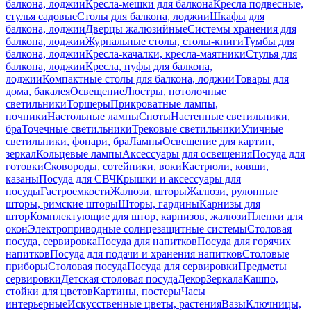
балкона, лоджии
Кресла-мешки для балкона
Кресла подвесные,
стулья садовые
Столы для балкона, лоджии
Шкафы для
балкона, лоджии
Дверцы жалюзийные
Системы хранения для
балкона, лоджии
Журнальные столы, столы-книги
Тумбы для
балкона, лоджии
Кресла-качалки, кресла-маятники
Стулья для
балкона, лоджии
Кресла, пуфы для балкона,
лоджии
Компактные столы для балкона, лоджии
Товары для
дома, бакалея
Освещение
Люстры, потолочные
светильники
Торшеры
Прикроватные лампы,
ночники
Настольные лампы
Споты
Настенные светильники,
бра
Точечные светильники
Трековые светильники
Уличные
светильники, фонари, бра
Лампы
Освещение для картин,
зеркал
Кольцевые лампы
Аксессуары для освещения
Посуда для
готовки
Сковороды, сотейники, воки
Кастрюли, ковши,
казаны
Посуда для СВЧ
Крышки и аксессуары для
посуды
Гастроемкости
Жалюзи, шторы
Жалюзи, рулонные
шторы, римские шторы
Шторы, гардины
Карнизы для
штор
Комплектующие для штор, карнизов, жалюзи
Пленки для
окон
Электроприводные солнцезащитные системы
Столовая
посуда, сервировка
Посуда для напитков
Посуда для горячих
напитков
Посуда для подачи и хранения напитков
Столовые
приборы
Столовая посуда
Посуда для сервировки
Предметы
сервировки
Детская столовая посуда
Декор
Зеркала
Кашпо,
стойки для цветов
Картины, постеры
Часы
интерьерные
Искусственные цветы, растения
Вазы
Ключницы,