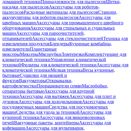
домашней техники
Принадлежности для пылесосов
Щетки,
насадки для пылесосов
Аксессуары для роботов-
пылесосов
Расходные материалы для пылесосов
Станции,
аккумуляторы для роботов-пылесосов
Аксессуары для
швейных машин
Аксессуары для промышленного швейного
оборудования
Аксессуары для стиральных и сушильных
машин
Аксессуары для пароочистителей,
отпаривателей
Аксессуары для стеклоочистителей
Техника для
измельчения продуктов
Блендеры
Кухонные комбайны,
измельчители
Планетарные
миксеры
Миксеры
Мясорубки
Ломтерезки
Комплектующие для
климатической техники
Управление климатической
техникой
Фильтры для климатической техники
Аксессуары для
климатической техники
Мелкая техника
Весы кухонные,
бытовые
Сушилки для овощей и
фруктов
Вакууматоры
Открывалки,
картофелечистки
Проращиватели семян
Маслобойки,
сепараторы бытовые
Аксессуары для крупной
техники
Аксессуары для вытяжек
Аксессуары для плит и
духовок
Аксессуары для холодильников
Аксессуары для
посудомоечных машин
Средства для посудомоечных
машин
Средства для ухода за техникой
Аксессуары для
кухонной техники
Аксессуары для микроволновых
печей
Вакуумные пакеты, контейнеры
Аксессуары для
кофемашин
Аксессуары для мультиварок,