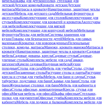
мебель
Шкафы для детской
Полки, стеллажи для
детской
Детские комоды
Кровати детские
Детские
матрасы
Матрасы в кроватку
Наматрасники, защитные чехлы
детские
Мебель для детского сада
Мебельная фурнитура и
аксессуары
Комплектующие для столов
Комплектующие для
стульев
Комплектующие для кроватей и кроваток
Аксессуары
для мебели
Комплектующие для мягкой
мебели
Комплектующие для корпусной мебели
Мебельная
фурнитура
Чехлы для мебели
Системы хранения для
кухни
Товары для безопасности детей
Мебель для самых
маленьких
Кроватки для новорожденных
Пеленальные
столики, комоды, матрасы
Манежи, кровати-манежи
Матрасы в
кроватку
Наматрасники, защитные чехлы в кроватку
Садовая
мебель
Садовые диваны, кресла
Садовые стулья
Садовые,
уличные столы
Комплекты мебели для сада
Гамаки,
шезлонги
Качели садовые
Надувная мебель
Кухни
походные
Столы для сада
Мебель для учебы
Столы, стулья
детские
Письменные столы
Растущие столы и парты
Растущие
кресла и стулья для учебы
Мебель для бани и сауны
Стулья,
табуретки, подставки для бани
Скамьи для бани
Столы для
бани
Журнальные столики для бани
Мебель для кабинета и
офиса
Столы офисные, компьютерные
Кресла, стулья для
офиса
Мягкая мебель для офиса
Шкафы офисные
Стеллажи,
полки для документов
Офисные тумбы
Комплекты мебели для
кабинета
Мебель для лоджии и балкона
Комплекты мебели для