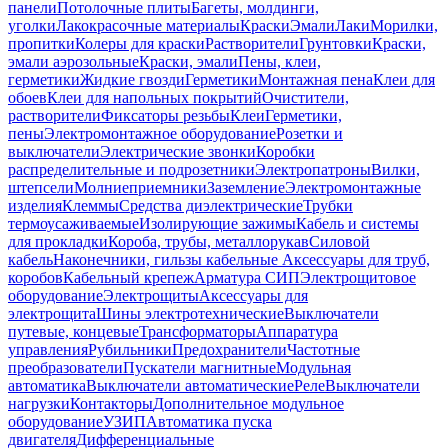
панели
Потолочные плиты
Багеты, молдинги,
уголки
Лакокрасочные материалы
Краски
Эмали
Лаки
Морилки,
пропитки
Колеры для краски
Растворители
Грунтовки
Краски,
эмали аэрозольные
Краски, эмали
Пены, клеи,
герметики
Жидкие гвозди
Герметики
Монтажная пена
Клеи для
обоев
Клеи для напольных покрытий
Очистители,
растворители
Фиксаторы резьбы
Клеи
Герметики,
пены
Электромонтажное оборудование
Розетки и
выключатели
Электрические звонки
Коробки
распределительные и подрозетники
Электропатроны
Вилки,
штепсели
Молниеприемники
Заземление
Электромонтажные
изделия
Клеммы
Средства диэлектрические
Трубки
термоусаживаемые
Изолирующие зажимы
Кабель и системы
для прокладки
Короба, трубы, металлорукав
Силовой
кабель
Наконечники, гильзы кабельные
Аксессуары для труб,
коробов
Кабельный крепеж
Арматура СИП
Электрощитовое
оборудование
Электрощиты
Аксессуары для
электрощита
Шины электротехнические
Выключатели
путевые, концевые
Трансформаторы
Аппаратура
управления
Рубильники
Предохранители
Частотные
преобразователи
Пускатели магнитные
Модульная
автоматика
Выключатели автоматические
Реле
Выключатели
нагрузки
Контакторы
Дополнительное модульное
оборудование
УЗИП
Автоматика пуска
двигателя
Дифференциальные