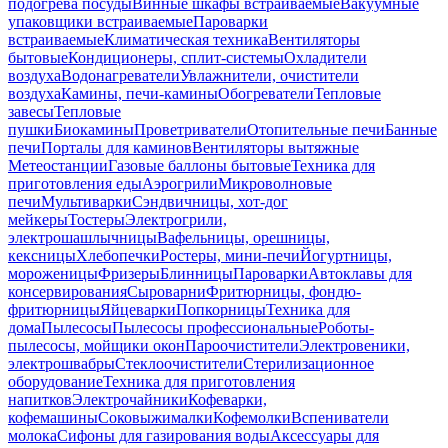
подогрева посуды
Винные шкафы встраиваемые
Вакуумные
упаковщики встраиваемые
Пароварки
встраиваемые
Климатическая техника
Вентиляторы
бытовые
Кондиционеры, сплит-системы
Охладители
воздуха
Водонагреватели
Увлажнители, очистители
воздуха
Камины, печи-камины
Обогреватели
Тепловые
завесы
Тепловые
пушки
Биокамины
Проветриватели
Отопительные печи
Банные
печи
Порталы для каминов
Вентиляторы вытяжные
Метеостанции
Газовые баллоны бытовые
Техника для
приготовления еды
Аэрогрили
Микроволновые
печи
Мультиварки
Сэндвичницы, хот-дог
мейкеры
Тостеры
Электрогрили,
электрошашлычницы
Вафельницы, орешницы,
кексницы
Хлебопечки
Ростеры, мини-печи
Йогуртницы,
мороженицы
Фризеры
Блинницы
Пароварки
Автоклавы для
консервирования
Сыроварни
Фритюрницы, фондю-
фритюрницы
Яйцеварки
Попкорницы
Техника для
дома
Пылесосы
Пылесосы профессиональные
Роботы-
пылесосы, мойщики окон
Пароочистители
Электровеники,
электрошвабры
Стеклоочистители
Стерилизационное
оборудование
Техника для приготовления
напитков
Электрочайники
Кофеварки,
кофемашины
Соковыжималки
Кофемолки
Вспениватели
молока
Сифоны для газирования воды
Аксессуары для