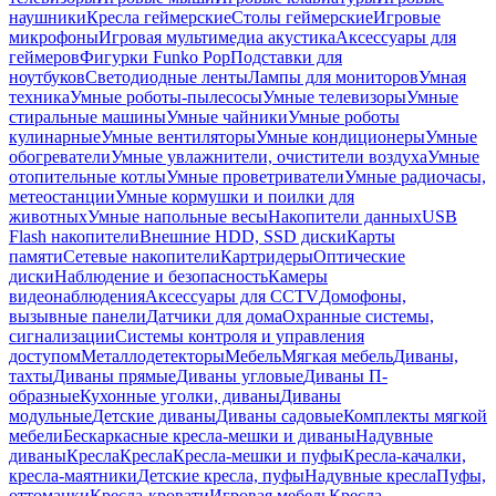
наушники
Кресла геймерские
Столы геймерские
Игровые
микрофоны
Игровая мультимедиа акустика
Аксессуары для
геймеров
Фигурки Funko Pop
Подставки для
ноутбуков
Светодиодные ленты
Лампы для мониторов
Умная
техника
Умные роботы-пылесосы
Умные телевизоры
Умные
стиральные машины
Умные чайники
Умные роботы
кулинарные
Умные вентиляторы
Умные кондиционеры
Умные
обогреватели
Умные увлажнители, очистители воздуха
Умные
отопительные котлы
Умные проветриватели
Умные радиочасы,
метеостанции
Умные кормушки и поилки для
животных
Умные напольные весы
Накопители данных
USB
Flash накопители
Внешние HDD, SSD диски
Карты
памяти
Сетевые накопители
Картридеры
Оптические
диски
Наблюдение и безопасность
Камеры
видеонаблюдения
Аксессуары для CCTV
Домофоны,
вызывные панели
Датчики для дома
Охранные системы,
сигнализации
Системы контроля и управления
доступом
Металлодетекторы
Мебель
Мягкая мебель
Диваны,
тахты
Диваны прямые
Диваны угловые
Диваны П-
образные
Кухонные уголки, диваны
Диваны
модульные
Детские диваны
Диваны садовые
Комплекты мягкой
мебели
Бескаркасные кресла-мешки и диваны
Надувные
диваны
Кресла
Кресла
Кресла-мешки и пуфы
Кресла-качалки,
кресла-маятники
Детские кресла, пуфы
Надувные кресла
Пуфы,
оттоманки
Кресла-кровати
Игровая мебель
Кресла