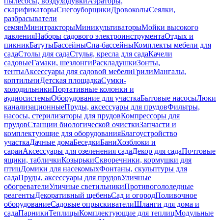
пылесосы, воздуходувки
Аэраторы,
скарификаторы
Снегоуборщики
Дровоколы
Сеялки,
разбрасыватели
семян
Минитракторы
Миникультиваторы
Мойки высокого
давления
Наборы садового электроинструмента
Отдых и
пикник
Батуты
Бассейны
Спа-бассейны
Комплекты мебели для
сада
Столы для сада
Стулья, кресла для сада
Качели
садовые
Гамаки, шезлонги
Раскладушки
Зонты,
тенты
Аксессуары для садовой мебели
Грили
Мангалы,
коптильни
Детская площадка
Сумки-
холодильники
Портативные колонки и
аудиосистемы
Оборудование для участка
Бытовые насосы
Люки
канализационные
Пруды, аксессуары для прудов
Фильтры,
насосы, стерилизаторы для прудов
Компрессоры для
прудов
Станции биологической очистки
Запчасти и
комплектующие для оборудования
Благоустройство
участка
Дачные дома
Беседки
Бани
Хозблоки и
сараи
Аксессуары для озеленения сада
Декор для сада
Почтовые
ящики, таблички
Козырьки
Скворечники, кормушки для
птиц
Домики для насекомых
Фонтаны, скульптуры для
сада
Пруды, аксессуары для прудов
Уличные
обогреватели
Уличные светильники
Противогололедные
реагенты
Декоративный щебень
Сад и огород
Поливочное
оборудование
Садовые опрыскиватели
Шланги для дома и
сада
Парники
Теплицы
Комплектующие для теплиц
Модульные