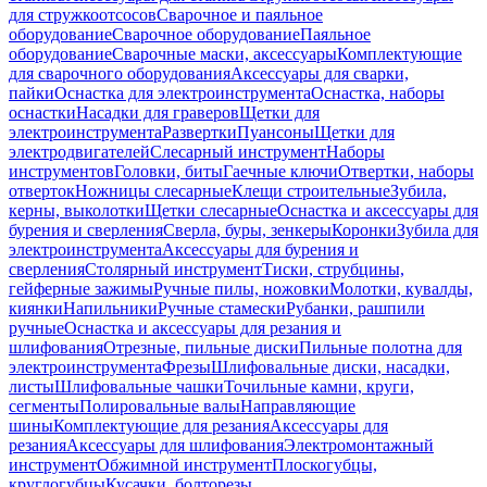
для стружкоотсосов
Сварочное и паяльное
оборудование
Сварочное оборудование
Паяльное
оборудование
Сварочные маски, аксессуары
Комплектующие
для сварочного оборудования
Аксессуары для сварки,
пайки
Оснастка для электроинструмента
Оснастка, наборы
оснастки
Насадки для граверов
Щетки для
электроинструмента
Развертки
Пуансоны
Щетки для
электродвигателей
Слесарный инструмент
Наборы
инструментов
Головки, биты
Гаечные ключи
Отвертки, наборы
отверток
Ножницы слесарные
Клещи строительные
Зубила,
керны, выколотки
Щетки слесарные
Оснастка и аксессуары для
бурения и сверления
Сверла, буры, зенкеры
Коронки
Зубила для
электроинструмента
Аксессуары для бурения и
сверления
Столярный инструмент
Тиски, струбцины,
гейферные зажимы
Ручные пилы, ножовки
Молотки, кувалды,
киянки
Напильники
Ручные стамески
Рубанки, рашпили
ручные
Оснастка и аксессуары для резания и
шлифования
Отрезные, пильные диски
Пильные полотна для
электроинструмента
Фрезы
Шлифовальные диски, насадки,
листы
Шлифовальные чашки
Точильные камни, круги,
сегменты
Полировальные валы
Направляющие
шины
Комплектующие для резания
Аксессуары для
резания
Аксессуары для шлифования
Электромонтажный
инструмент
Обжимной инструмент
Плоскогубцы,
круглогубцы
Кусачки, болторезы,