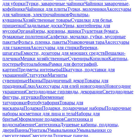
для уборки
Турки, заварочные чайники
Чайники заварочные,
кофейники
Чайники для плиты
Турки, молочники
Аксессуары
для чайников, электрочайников
Фильтры-
кувшины
Хозяйственные товары
Сушилки для белья,
прищепки
Гладильные доски
Урны, контейнеры для
мусора
Органайзеры, корзины, ящики
Туалетная бумага,
бумажные полотенца
Салфетки, мочалки, губки, мусорные
пакеты
Фольга, пленка, пакеты
Упаковочная тара
Аксессуары
для глажения
Аксессуары для стирки
Веревки,
шпагаты
Емкости, дозаторы для моющих средств
Вешалки-
плечики
Мешки хозяйственные
Сувениры
Копилки
Картины,
постеры
Фотоальбомы
Рамки для фотографий,
картин
Предметы интерьера
Шкатулки, подставки для
украшений
Статуэтки
Магниты
сувенирные
Иконы
Праздничный декор
Товары для
праздника
Елки
Аксессуары для елей новогодних
Новогодние
украшения
Светодиодные гирлянды, декорации
Светодиодные
фигуры, игрушки
Временные
татуировки
Фотобутафория
Товары для
маскарада
Подарки
Подарки, подарочные наборы
Подарочные
наборы косметики для лица и тела
Наборы для
бритья
Оформление подарков
Сантехника и
водоснабжение
Сантехника
Душевые кабины, поддоны,
двери
Ванны
Унитазы
Умывальники
Умывальники со
смесителями
Смесители
Душевые панели,