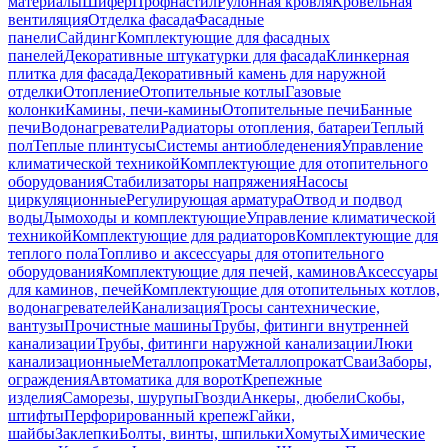
материалы
Шифер
Профнастил
Рулонная кровля
Кровельная
вентиляция
Отделка фасада
Фасадные
панели
Сайдинг
Комплектующие для фасадных
панелей
Декоративные штукатурки для фасада
Клинкерная
плитка для фасада
Декоративный камень для наружной
отделки
Отопление
Отопительные котлы
Газовые
колонки
Камины, печи-камины
Отопительные печи
Банные
печи
Водонагреватели
Радиаторы отопления, батареи
Теплый
пол
Теплые плинтусы
Системы антиобледенения
Управление
климатической техникой
Комплектующие для отопительного
оборудования
Стабилизаторы напряжения
Насосы
циркуляционные
Регулирующая арматура
Отвод и подвод
воды
Дымоходы и комплектующие
Управление климатической
техникой
Комплектующие для радиаторов
Комплектующие для
теплого пола
Топливо и аксессуары для отопительного
оборудования
Комплектующие для печей, каминов
Аксессуары
для каминов, печей
Комплектующие для отопительных котлов,
водонагревателей
Канализация
Тросы сантехнические,
вантузы
Прочистные машины
Трубы, фитинги внутренней
канализации
Трубы, фитинги наружной канализации
Люки
канализационные
Металлопрокат
Металлопрокат
Сваи
Заборы,
ограждения
Автоматика для ворот
Крепежные
изделия
Саморезы, шурупы
Гвозди
Анкеры, дюбели
Скобы,
штифты
Перфорированный крепеж
Гайки,
шайбы
Заклепки
Болты, винты, шпильки
Хомуты
Химические