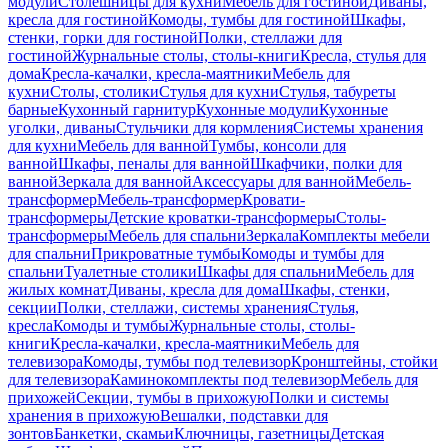
модули
Столешницы для кухни
Мебель для гостиной
Диваны,
кресла для гостиной
Комоды, тумбы для гостиной
Шкафы,
стенки, горки для гостиной
Полки, стеллажи для
гостиной
Журнальные столы, столы-книги
Кресла, стулья для
дома
Кресла-качалки, кресла-маятники
Мебель для
кухни
Столы, столики
Стулья для кухни
Стулья, табуреты
барные
Кухонный гарнитур
Кухонные модули
Кухонные
уголки, диваны
Стульчики для кормления
Системы хранения
для кухни
Мебель для ванной
Тумбы, консоли для
ванной
Шкафы, пеналы для ванной
Шкафчики, полки для
ванной
Зеркала для ванной
Аксессуары для ванной
Мебель-
трансформер
Мебель-трансформер
Кровати-
трансформеры
Детские кроватки-трансформеры
Столы-
трансформеры
Мебель для спальни
Зеркала
Комплекты мебели
для спальни
Прикроватные тумбы
Комоды и тумбы для
спальни
Туалетные столики
Шкафы для спальни
Мебель для
жилых комнат
Диваны, кресла для дома
Шкафы, стенки,
секции
Полки, стеллажи, системы хранения
Стулья,
кресла
Комоды и тумбы
Журнальные столы, столы-
книги
Кресла-качалки, кресла-маятники
Мебель для
телевизора
Комоды, тумбы под телевизор
Кронштейны, стойки
для телевизора
Каминокомплекты под телевизор
Мебель для
прихожей
Секции, тумбы в прихожую
Полки и системы
хранения в прихожую
Вешалки, подставки для
зонтов
Банкетки, скамьи
Ключницы, газетницы
Детская