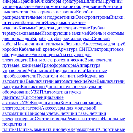
анкеры
Карабины
Фиксаторы арматуры
Шплинты
Пружины
универсальные
Электромонтажное оборудование
Розетки и
выключатели
Электрические звонки
Коробки
распределительные и подрозетники
Электропатроны
Вилки,
штепсели
Заземление
Электромонтажные
изделия
Клеммы
Средства диэлектрические
Трубки
термоусаживаемые
Изолирующие зажимы
Кабель и системы
для прокладки
Короба, трубы, металлорукав
Силовой
кабель
Наконечники, гильзы кабельные
Аксессуары для труб,
коробов
Кабельный крепеж
Арматура СИП
Электрощитовое
оборудование
Электрощиты
Аксессуары для
электрощита
Шины электротехнические
Выключатели
путевые, концевые
Трансформаторы
Аппаратура
управления
Рубильники
Предохранители
Частотные
преобразователи
Пускатели магнитные
Модульная
автоматика
Выключатели автоматические
Реле
Выключатели
нагрузки
Контакторы
Дополнительное модульное
оборудование
УЗИП
Автоматика пуска
двигателя
Дифференциальные
автоматы
УЗО
Конденсаторы
Комплексная защита
электродвигателей
Аксессуары для модульной
автоматики
Приборы учета
Счетчики газа
Счетчики
электроэнергии
Счетчики воды
Ремонт и отделка
Напольные
покрытия и
плитка
Плитка
Ламинат
Линолеум
Керамогранит
Спортивные