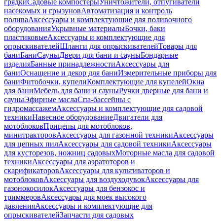
грядки
Садовые компостеры
Уничтожители, отпугиватели
насекомых и грызунов
Автоматизация и контроль
полива
Аксессуары и комплектующие для поливочного
оборудования
Укрывные материалы
Бочки, баки
пластиковые
Аксессуары и комплектующие для
опрыскивателей
Шланги для опрыскивателей
Товары для
бани
Бани
Сауны
Двери для бани и сауны
Бондарные
изделия
Банные принадлежности
Аксессуары для
бани
Оснащение и декор для бани
Измерительные приборы для
бани
Фитобочки, купели
Комплектующие для купелей
Окна
для бани
Мебель для бани и сауны
Ручки дверные для бани и
сауны
Эфирные масла
Спа-бассейны с
гидромассажем
Аксессуары и комплектующие для садовой
техники
Навесное оборудование
Двигатели для
мотоблоков
Прицепы для мотоблоков,
минитракторов
Аксессуары для газонной техники
Аксессуары
для цепных пил
Аксессуары для садовой техники
Аксессуары
для кусторезов, ножниц садовых
Моторные масла для садовой
техники
Аксессуары для аэратоторов и
скарификаторов
Аксессуары для культиваторов и
мотоблоков
Аксессуары для воздуходувок
Аксессуары для
газонокосилок
Аксессуары для бензокос и
триммеров
Аксессуары для моек высокого
давления
Аксессуары и комплектующие для
опрыскивателей
Запчасти для садовых