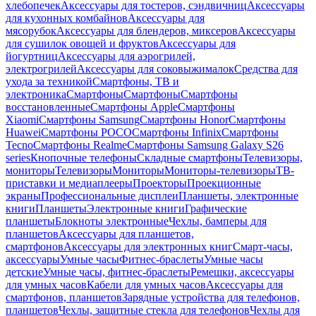
хлебопечек
Аксессуары для тостеров, сэндвичниц
Аксессуары
для кухонных комбайнов
Аксессуары для
мясорубок
Аксессуары для блендеров, миксеров
Аксессуары
для сушилок овощей и фруктов
Аксессуары для
йогуртниц
Аксессуары для аэрогрилей,
электрогрилей
Аксессуары для соковыжималок
Средства для
ухода за техникой
Смартфоны, ТВ и
электроника
Смартфоны
Смартфоны
Смартфоны
восстановленные
Смартфоны Apple
Смартфоны
Xiaomi
Смартфоны Samsung
Смартфоны Honor
Смартфоны
Huawei
Смартфоны POCO
Смартфоны Infinix
Смартфоны
Tecno
Смартфоны Realme
Смартфоны Samsung Galaxy S26
series
Кнопочные телефоны
Складные смартфоны
Телевизоры,
мониторы
Телевизоры
Мониторы
Мониторы-телевизоры
ТВ-
приставки и медиаплееры
Проекторы
Проекционные
экраны
Профессиональные дисплеи
Планшеты, электронные
книги
Планшеты
Электронные книги
Графические
планшеты
Блокноты электронные
Чехлы, бамперы для
планшетов
Аксессуары для планшетов,
смартфонов
Аксессуары для электронных книг
Смарт-часы,
аксессуары
Умные часы
Фитнес-браслеты
Умные часы
детские
Умные часы, фитнес-браслеты
Ремешки, аксессуары
для умных часов
Кабели для умных часов
Аксессуары для
смартфонов, планшетов
Зарядные устройства для телефонов,
планшетов
Чехлы, защитные стекла для телефонов
Чехлы для