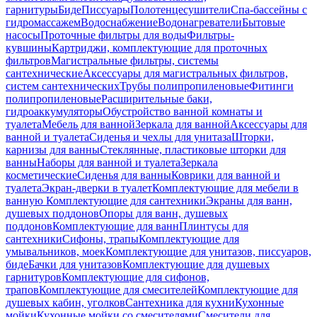
гарнитуры
Биде
Писсуары
Полотенцесушители
Спа-бассейны с
гидромассажем
Водоснабжение
Водонагреватели
Бытовые
насосы
Проточные фильтры для воды
Фильтры-
кувшины
Картриджи, комплектующие для проточных
фильтров
Магистральные фильтры, системы
сантехнические
Аксессуары для магистральных фильтров,
систем сантехнических
Трубы полипропиленовые
Фитинги
полипропиленовые
Расширительные баки,
гидроаккумуляторы
Обустройство ванной комнаты и
туалета
Мебель для ванной
Зеркала для ванной
Аксессуары для
ванной и туалета
Сиденья и чехлы для унитаза
Шторки,
карнизы для ванны
Стеклянные, пластиковые шторки для
ванны
Наборы для ванной и туалета
Зеркала
косметические
Сиденья для ванны
Коврики для ванной и
туалета
Экран-дверки в туалет
Комплектующие для мебели в
ванную
Комплектующие для сантехники
Экраны для ванн,
душевых поддонов
Опоры для ванн, душевых
поддонов
Комплектующие для ванн
Плинтусы для
сантехники
Сифоны, трапы
Комплектующие для
умывальников, моек
Комплектующие для унитазов, писсуаров,
биде
Бачки для унитазов
Комплектующие для душевых
гарнитуров
Комплектующие для сифонов,
трапов
Комплектующие для смесителей
Комплектующие для
душевых кабин, уголков
Сантехника для кухни
Кухонные
мойки
Кухонные мойки со смесителями
Смесители для