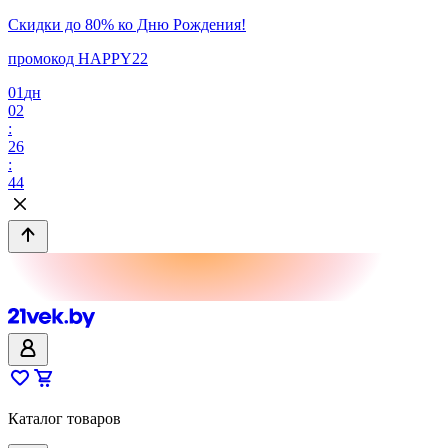
Скидки до 80% ко Дню Рождения!
промокод HAPPY22
01
дн
02
:
26
:
44
Каталог товаров