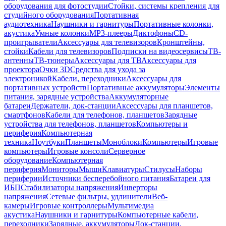
оборудования для фотостудии
Стойки, системы крепления для
студийного оборудования
Портативная
аудиотехника
Наушники и гарнитуры
Портативные колонки,
акустика
Умные колонки
MP3-плееры
Диктофоны
CD-
проигрыватели
Аксессуары для телевизоров
Кронштейны,
стойки
Кабели для телевизоров
Подписки на видеосервисы
ТВ-
антенны
ТВ-тюнеры
Аксессуары для ТВ
Аксессуары для
проектора
Очки 3D
Средства для ухода за
электроникой
Кабели, переходники
Аксессуары для
портативных устройств
Портативные аккумуляторы
Элементы
питания, зарядные устройства
Аккумуляторные
батареи
Держатели, док-станции
Аксессуары для планшетов,
смартфонов
Кабели для телефонов, планшетов
Зарядные
устройства для телефонов, планшетов
Компьютеры и
периферия
Компьютерная
техника
Ноутбуки
Планшеты
Моноблоки
Компьютеры
Игровые
компьютеры
Игровые консоли
Серверное
оборудование
Компьютерная
периферия
Мониторы
Мыши
Клавиатуры
Стилусы
Наборы
периферии
Источники бесперебойного питания
Батареи для
ИБП
Стабилизаторы напряжения
Инверторы
напряжения
Сетевые фильтры, удлинители
Веб-
камеры
Игровые контроллеры
Мультимедиа
акустика
Наушники и гарнитуры
Компьютерные кабели,
переходники
Зарядные, аккумуляторы
Док-станции,