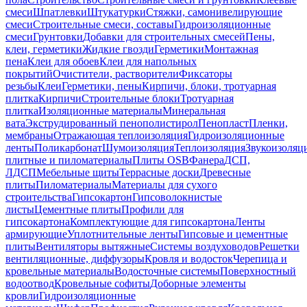
смеси
Шпатлевки
Штукатурки
Стяжки, самонивелирующие
смеси
Строительные смеси, составы
Гидроизоляционные
смеси
Грунтовки
Добавки для строительных смесей
Пены,
клеи, герметики
Жидкие гвозди
Герметики
Монтажная
пена
Клеи для обоев
Клеи для напольных
покрытий
Очистители, растворители
Фиксаторы
резьбы
Клеи
Герметики, пены
Кирпичи, блоки, тротуарная
плитка
Кирпичи
Строительные блоки
Тротуарная
плитка
Изоляционные материалы
Минеральная
вата
Экструдированный пенополистирол
Пенопласт
Пленки,
мембраны
Отражающая теплоизоляция
Гидроизоляционные
ленты
Поликарбонат
Шумоизоляция
Теплоизоляция
Звукоизоляц
плитные и пиломатериалы
Плиты OSB
Фанера
ДСП,
ЛДСП
Мебельные щиты
Террасные доски
Древесные
плиты
Пиломатериалы
Материалы для сухого
строительства
Гипсокартон
Гипсоволокнистые
листы
Цементные плиты
Профили для
гипсокартона
Комплектующие для гипсокартона
Ленты
армирующие
Уплотнительные ленты
Гипсовые и цементные
плиты
Вентиляторы вытяжные
Системы воздуховодов
Решетки
вентиляционные, диффузоры
Кровля и водосток
Черепица и
кровельные материалы
Водосточные системы
Поверхностный
водоотвод
Кровельные софиты
Доборные элементы
кровли
Гидроизоляционные