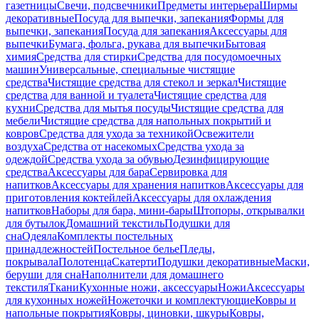
газетницы
Свечи, подсвечники
Предметы интерьера
Ширмы
декоративные
Посуда для выпечки, запекания
Формы для
выпечки, запекания
Посуда для запекания
Аксессуары для
выпечки
Бумага, фольга, рукава для выпечки
Бытовая
химия
Средства для стирки
Средства для посудомоечных
машин
Универсальные, специальные чистящие
средства
Чистящие средства для стекол и зеркал
Чистящие
средства для ванной и туалета
Чистящие средства для
кухни
Средства для мытья посуды
Чистящие средства для
мебели
Чистящие средства для напольных покрытий и
ковров
Средства для ухода за техникой
Освежители
воздуха
Средства от насекомых
Средства ухода за
одеждой
Средства ухода за обувью
Дезинфицирующие
средства
Аксессуары для бара
Сервировка для
напитков
Аксессуары для хранения напитков
Аксессуары для
приготовления коктейлей
Аксессуары для охлаждения
напитков
Наборы для бара, мини-бары
Штопоры, открывалки
для бутылок
Домашний текстиль
Подушки для
сна
Одеяла
Комплекты постельных
принадлежностей
Постельное белье
Пледы,
покрывала
Полотенца
Скатерти
Подушки декоративные
Маски,
беруши для сна
Наполнители для домашнего
текстиля
Ткани
Кухонные ножи, аксессуары
Ножи
Аксессуары
для кухонных ножей
Ножеточки и комплектующие
Ковры и
напольные покрытия
Ковры, циновки, шкуры
Ковры,