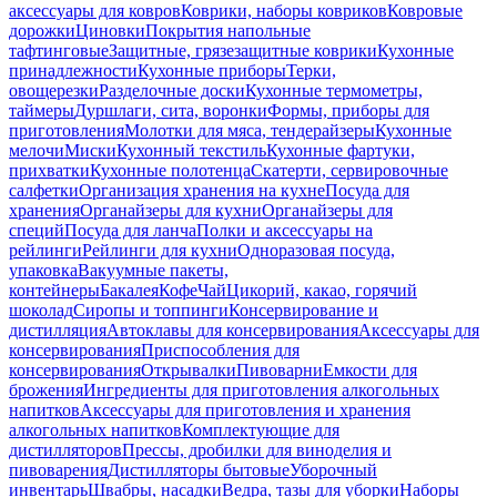
аксессуары для ковров
Коврики, наборы ковриков
Ковровые
дорожки
Циновки
Покрытия напольные
тафтинговые
Защитные, грязезащитные коврики
Кухонные
принадлежности
Кухонные приборы
Терки,
овощерезки
Разделочные доски
Кухонные термометры,
таймеры
Дуршлаги, сита, воронки
Формы, приборы для
приготовления
Молотки для мяса, тендерайзеры
Кухонные
мелочи
Миски
Кухонный текстиль
Кухонные фартуки,
прихватки
Кухонные полотенца
Скатерти, сервировочные
салфетки
Организация хранения на кухне
Посуда для
хранения
Органайзеры для кухни
Органайзеры для
специй
Посуда для ланча
Полки и аксессуары на
рейлинги
Рейлинги для кухни
Одноразовая посуда,
упаковка
Вакуумные пакеты,
контейнеры
Бакалея
Кофе
Чай
Цикорий, какао, горячий
шоколад
Сиропы и топпинги
Консервирование и
дистилляция
Автоклавы для консервирования
Аксессуары для
консервирования
Приспособления для
консервирования
Открывалки
Пивоварни
Емкости для
брожения
Ингредиенты для приготовления алкогольных
напитков
Аксессуары для приготовления и хранения
алкогольных напитков
Комплектующие для
дистилляторов
Прессы, дробилки для виноделия и
пивоварения
Дистилляторы бытовые
Уборочный
инвентарь
Швабры, насадки
Ведра, тазы для уборки
Наборы