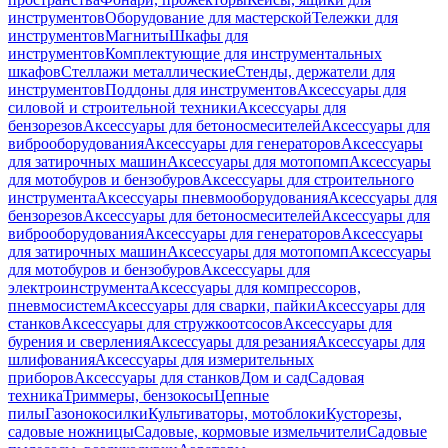
инструментов
Оборудование для мастерской
Тележки для
инструментов
Магниты
Шкафы для
инструментов
Комплектующие для инструментальных
шкафов
Стеллажи металлические
Стенды, держатели для
инструментов
Поддоны для инструментов
Аксессуары для
силовой и строительной техники
Аксессуары для
бензорезов
Аксессуары для бетоносмесителей
Аксессуары для
виброоборудования
Аксессуары для генераторов
Аксессуары
для затирочных машин
Аксессуары для мотопомп
Аксессуары
для мотобуров и бензобуров
Аксессуары для строительного
инструмента
Аксессуары пневмооборудования
Аксессуары для
бензорезов
Аксессуары для бетоносмесителей
Аксессуары для
виброоборудования
Аксессуары для генераторов
Аксессуары
для затирочных машин
Аксессуары для мотопомп
Аксессуары
для мотобуров и бензобуров
Аксессуары для
электроинструмента
Аксессуары для компрессоров,
пневмосистем
Аксессуары для сварки, пайки
Аксессуары для
станков
Аксессуары для стружкоотсосов
Аксессуары для
бурения и сверления
Аксессуары для резания
Аксессуары для
шлифования
Аксессуары для измерительных
приборов
Аксессуары для станков
Дом и сад
Садовая
техника
Триммеры, бензокосы
Цепные
пилы
Газонокосилки
Культиваторы, мотоблоки
Кусторезы,
садовые ножницы
Садовые, кормовые измельчители
Садовые