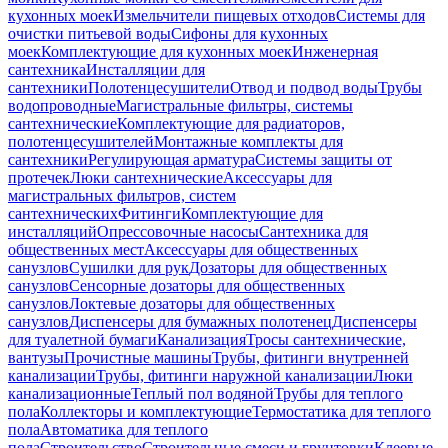
кухонных моек
Измельчители пищевых отходов
Системы для
очистки питьевой воды
Сифоны для кухонных
моек
Комплектующие для кухонных моек
Инженерная
сантехника
Инсталляции для
сантехники
Полотенцесушители
Отвод и подвод воды
Трубы
водопроводные
Магистральные фильтры, системы
сантехнические
Комплектующие для радиаторов,
полотенцесушителей
Монтажные комплекты для
сантехники
Регулирующая арматура
Системы защиты от
протечек
Люки сантехнические
Аксессуары для
магистральных фильтров, систем
сантехнических
Фитинги
Комплектующие для
инсталляций
Опрессовочные насосы
Сантехника для
общественных мест
Аксессуары для общественных
санузлов
Сушилки для рук
Дозаторы для общественных
санузлов
Сенсорные дозаторы для общественных
санузлов
Локтевые дозаторы для общественных
санузлов
Диспенсеры для бумажных полотенец
Диспенсеры
для туалетной бумаги
Канализация
Тросы сантехнические,
вантузы
Прочистные машины
Трубы, фитинги внутренней
канализации
Трубы, фитинги наружной канализации
Люки
канализационные
Теплый пол водяной
Трубы для теплого
пола
Коллекторы и комплектующие
Термостатика для теплого
пола
Автоматика для теплого
пола
Строительство
Строительные смеси и грунтовки
Клеевые