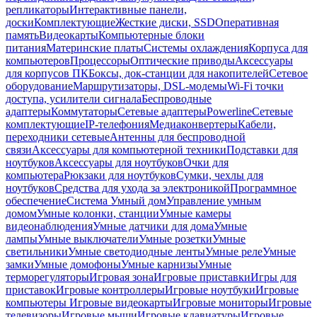
репликаторы
Интерактивные панели,
доски
Комплектующие
Жесткие диски, SSD
Оперативная
память
Видеокарты
Компьютерные блоки
питания
Материнские платы
Системы охлаждения
Корпуса для
компьютеров
Процессоры
Оптические приводы
Аксессуары
для корпусов ПК
Боксы, док-станции для накопителей
Сетевое
оборудование
Маршрутизаторы, DSL-модемы
Wi-Fi точки
доступа, усилители сигнала
Беспроводные
адаптеры
Коммутаторы
Сетевые адаптеры
Powerline
Сетевые
комплектующие
IP-телефония
Медиаконвертеры
Кабели,
переходники сетевые
Антенны для беспроводной
связи
Аксессуары для компьютерной техники
Подставки для
ноутбуков
Аксессуары для ноутбуков
Очки для
компьютера
Рюкзаки для ноутбуков
Сумки, чехлы для
ноутбуков
Средства для ухода за электроникой
Программное
обеспечение
Система Умный дом
Управление умным
домом
Умные колонки, станции
Умные камеры
видеонаблюдения
Умные датчики для дома
Умные
лампы
Умные выключатели
Умные розетки
Умные
светильники
Умные светодиодные ленты
Умные реле
Умные
замки
Умные домофоны
Умные карнизы
Умные
терморегуляторы
Игровая зона
Игровые приставки
Игры для
приставок
Игровые контроллеры
Игровые ноутбуки
Игровые
компьютеры
Игровые видеокарты
Игровые мониторы
Игровые
телевизоры
Игровые мыши
Игровые клавиатуры
Игровые