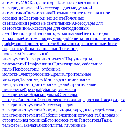
автоматы
УЗО
Конденсаторы
Комплексная защита
электродвигателей
Аксессуары для модульной
автоматики
Светотехника
Промышленное и сигнальное
освещение
Светодиодные ленты
Точечные
светильники
Трековые светильники
Аксессуары для
светотехники
Аксессуары для светодиодных
лент
Вентиляция
Вентиляторы вытяжные
Вентиляторы
канальные
Системы воздуховодов
Решетки вентиляционные,
диффузоры
Проветриватели
Люки
Люки ревизионные
Люки
под плитку
Люки напольные
Люки под
покраску
Строительный
инструмент
Электроинструмент
Шуруповерты,
гайковерты
Шлифмашины
Циркулярные, сабельные
пилы
Перфораторы, отбойные
молотки
Электролобзики
Дрели
Строительные
миксеры
Дальномеры
Многофункциональные
инструменты
Строительные фены
Строительные
пистолеты
Фрезеры
Рубанки, стамески
электрические
Краскопульты
Степлеры,
гвоздезабиватели
Электрические ножницы, резаки
Насадки для
электроинструмента
Аксессуары для
электроинструмента
Аккумуляторы, зарядные устройства для
электроинструмента
Наборы электроинструмента
Силовая и
строительная техника
Бетоносмесители
Генераторы
Тали,
тельферы
Такелаж
Виброплиты, глубинные