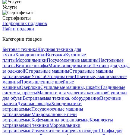
Услуги
Сертификаты
Подборщик подарков
Найти подарки
Категории товаров
Бытовая техника
Крупная техника для
кухни
Холодильники
Вытяжки
Кухонные
плиты
Морозильники
Посудомоечные машины
Настольные
плиты
Винные шкафы
Мини-холодильники
Техника для ухода
за одеждой
Стиральные машины
Стиральные машины
встраиваемые
Утюги
Отпариватели
Швейные, вышивальные
машины
Промышленные швейные
машины
Оверлоки
Сушильные машины, шкафы
Гладильные
системы, прессы
Машинки для удаления катышков
Сушилки
для обуви
Встраиваемая техника, оборудование
Варочные
панели
Духовые шкафы
Холодильники
встраиваемые
Посудомоечные машины
встраиваемые
Микроволновые печи
встраиваемые
Кофемашины встраиваемые
Комплекты
встраиваемой техники
Морозильники
встраиваемые
Измельчители пищевых отходов
Шкафы для