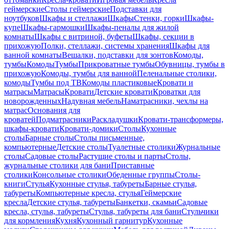
геймерские
Столы геймерские
Подставки для
ноутбуков
Шкафы и стеллажи
Шкафы
Стенки, горки
Шкафы-
купе
Шкафы-гармошки
Шкафы-пеналы для жилой
комнаты
Шкафы с витриной, буфеты
Шкафы, секции в
прихожую
Полки, стеллажи, системы хранения
Шкафы для
ванной комнаты
Вешалки, подставки для зонтов
Комоды,
тумбы
Комоды
Тумбы
Прикроватные тумбы
Обувницы, тумбы в
прихожую
Комоды, тумбы для ванной
Пеленальные столики,
комоды
Тумбы под ТВ
Комоды пластиковые
Кровати и
матрасы
Матрасы
Кровати
Детские кровати
Кроватки для
новорожденных
Надувная мебель
Наматрасники, чехлы на
матрас
Основания для
кроватей
Подматрасники
Раскладушки
Кровати-трансформеры,
шкафы-кровати
Кровати-домики
Столы
Кухонные
столы
Барные столы
Столы письменные,
компьютерные
Детские столы
Туалетные столики
Журнальные
столы
Садовые столы
Растущие столы и парты
Столы,
журнальные столики для бани
Приставные
столики
Консольные столики
Обеденные группы
Столы-
книги
Стулья
Кухонные стулья, табуреты
Барные стулья,
табуреты
Компьютерные кресла, стулья
Геймерские
кресла
Детские стулья, табуреты
Банкетки, скамьи
Садовые
кресла, стулья, табуреты
Стулья, табуреты для бани
Стульчики
для кормления
Кухня
Кухонный гарнитур
Кухонные