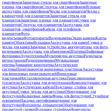
смартфонов
Защитные стекла для смартфонов
Защитные
пленки для смартфонов
Стилусы для смартфонов
Игровые
аксессуары для смартфонов
Чехлы для планшетов
Чехлы с
клавиатурой для планшетов
Защитные стекла для
планшетов
Защитные пленки для планшетов
Сумки для
планшетов
Стилусы для планшетов
Аксессуары для
планшетов, смартфонов
Кабели для телефонов,
планшетов
Фото,
видеосъемка
Фотоаппараты
Видеокамеры
Экшн-камеры
Карты
памяти
Объективы
Вспышки
Аксессуары для камер
Сумки и
чехлы для камер
Зарядные устройства, аккумуляторы для фото,
видеокамер
Аксессуары для объективов
Штативы
Цифровые
фоторамки
Аудиотехника
Мультимедиа акустика
Радиочасы,
метеостанции
Радиоприемники
Музыкальные
центры
Домашние кинотеатры
Акустические
системы
Проигрыватели виниловых пластинок
Аксессуары
для виниловых проигрывателей
Виниловые
пластинки
Инсталляционная акустика
Трансляционные
усилители
Аксессуары для аудиотехники
Комплектующие для
акустики
Акустические кабели
Подставки, стойки для
акустики
Сумки, чехлы для акустики
Оборудование для
фотостудии
Кольцевые лампы
Фоны для фотостудии
Студийное
освещение
Насадки светоформирующие для
фотостудии
Фотозонты, отражатели
Оборудование для
предметной съемки
Вспышки студийные
Комплекты