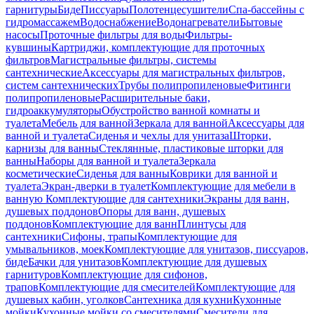
гарнитуры
Биде
Писсуары
Полотенцесушители
Спа-бассейны с
гидромассажем
Водоснабжение
Водонагреватели
Бытовые
насосы
Проточные фильтры для воды
Фильтры-
кувшины
Картриджи, комплектующие для проточных
фильтров
Магистральные фильтры, системы
сантехнические
Аксессуары для магистральных фильтров,
систем сантехнических
Трубы полипропиленовые
Фитинги
полипропиленовые
Расширительные баки,
гидроаккумуляторы
Обустройство ванной комнаты и
туалета
Мебель для ванной
Зеркала для ванной
Аксессуары для
ванной и туалета
Сиденья и чехлы для унитаза
Шторки,
карнизы для ванны
Стеклянные, пластиковые шторки для
ванны
Наборы для ванной и туалета
Зеркала
косметические
Сиденья для ванны
Коврики для ванной и
туалета
Экран-дверки в туалет
Комплектующие для мебели в
ванную
Комплектующие для сантехники
Экраны для ванн,
душевых поддонов
Опоры для ванн, душевых
поддонов
Комплектующие для ванн
Плинтусы для
сантехники
Сифоны, трапы
Комплектующие для
умывальников, моек
Комплектующие для унитазов, писсуаров,
биде
Бачки для унитазов
Комплектующие для душевых
гарнитуров
Комплектующие для сифонов,
трапов
Комплектующие для смесителей
Комплектующие для
душевых кабин, уголков
Сантехника для кухни
Кухонные
мойки
Кухонные мойки со смесителями
Смесители для