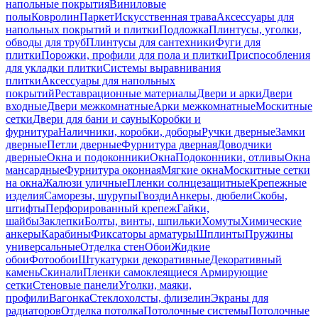
напольные покрытия
Виниловые
полы
Ковролин
Паркет
Искусственная трава
Аксессуары для
напольных покрытий и плитки
Подложка
Плинтусы, уголки,
обводы для труб
Плинтусы для сантехники
Фуги для
плитки
Порожки, профили для пола и плитки
Приспособления
для укладки плитки
Системы выравнивания
плитки
Аксессуары для напольных
покрытий
Реставрационные материалы
Двери и арки
Двери
входные
Двери межкомнатные
Арки межкомнатные
Москитные
сетки
Двери для бани и сауны
Коробки и
фурнитура
Наличники, коробки, доборы
Ручки дверные
Замки
дверные
Петли дверные
Фурнитура дверная
Доводчики
дверные
Окна и подоконники
Окна
Подоконники, отливы
Окна
мансардные
Фурнитура оконная
Мягкие окна
Москитные сетки
на окна
Жалюзи уличные
Пленки солнцезащитные
Крепежные
изделия
Саморезы, шурупы
Гвозди
Анкеры, дюбели
Скобы,
штифты
Перфорированный крепеж
Гайки,
шайбы
Заклепки
Болты, винты, шпильки
Хомуты
Химические
анкеры
Карабины
Фиксаторы арматуры
Шплинты
Пружины
универсальные
Отделка стен
Обои
Жидкие
обои
Фотообои
Штукатурки декоративные
Декоративный
камень
Скинали
Пленки самоклеящиеся
Армирующие
сетки
Стеновые панели
Уголки, маяки,
профили
Вагонка
Стеклохолсты, флизелин
Экраны для
радиаторов
Отделка потолка
Потолочные системы
Потолочные