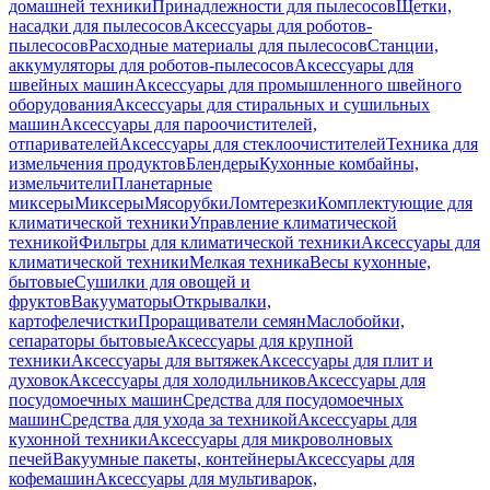
домашней техники
Принадлежности для пылесосов
Щетки,
насадки для пылесосов
Аксессуары для роботов-
пылесосов
Расходные материалы для пылесосов
Станции,
аккумуляторы для роботов-пылесосов
Аксессуары для
швейных машин
Аксессуары для промышленного швейного
оборудования
Аксессуары для стиральных и сушильных
машин
Аксессуары для пароочистителей,
отпаривателей
Аксессуары для стеклоочистителей
Техника для
измельчения продуктов
Блендеры
Кухонные комбайны,
измельчители
Планетарные
миксеры
Миксеры
Мясорубки
Ломтерезки
Комплектующие для
климатической техники
Управление климатической
техникой
Фильтры для климатической техники
Аксессуары для
климатической техники
Мелкая техника
Весы кухонные,
бытовые
Сушилки для овощей и
фруктов
Вакууматоры
Открывалки,
картофелечистки
Проращиватели семян
Маслобойки,
сепараторы бытовые
Аксессуары для крупной
техники
Аксессуары для вытяжек
Аксессуары для плит и
духовок
Аксессуары для холодильников
Аксессуары для
посудомоечных машин
Средства для посудомоечных
машин
Средства для ухода за техникой
Аксессуары для
кухонной техники
Аксессуары для микроволновых
печей
Вакуумные пакеты, контейнеры
Аксессуары для
кофемашин
Аксессуары для мультиварок,