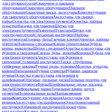
для стружкоотсосов
Сварочное и паяльное
оборудование
Сварочное оборудование
Паяльное
оборудование
Сварочные маски, аксессуары
Комплектующие
для сварочного оборудования
Аксессуары для сварки,
пайки
Оснастка для электроинструмента
Оснастка, наборы
оснастки
Насадки для граверов
Щетки для
электроинструмента
Развертки
Пуансоны
Щетки для
электродвигателей
Слесарный инструмент
Наборы
инструментов
Головки, биты
Гаечные ключи
Отвертки, наборы
отверток
Ножницы слесарные
Клещи строительные
Зубила,
керны, выколотки
Щетки слесарные
Оснастка и аксессуары для
бурения и сверления
Сверла, буры, зенкеры
Коронки
Зубила для
электроинструмента
Аксессуары для бурения и
сверления
Столярный инструмент
Тиски, струбцины,
гейферные зажимы
Ручные пилы, ножовки
Молотки, кувалды,
киянки
Напильники
Ручные стамески
Рубанки, рашпили
ручные
Оснастка и аксессуары для резания и
шлифования
Отрезные, пильные диски
Пильные полотна для
электроинструмента
Фрезы
Шлифовальные диски, насадки,
листы
Шлифовальные чашки
Точильные камни, круги,
сегменты
Полировальные валы
Направляющие
шины
Комплектующие для резания
Аксессуары для
резания
Аксессуары для шлифования
Электромонтажный
инструмент
Обжимной инструмент
Плоскогубцы,
круглогубцы
Кусачки, болторезы,