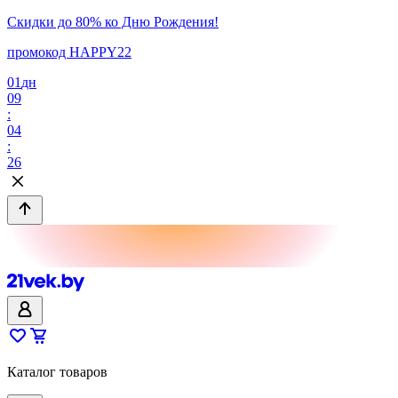
Скидки до 80% ко Дню Рождения!
промокод HAPPY22
01
дн
09
:
04
:
26
Каталог товаров