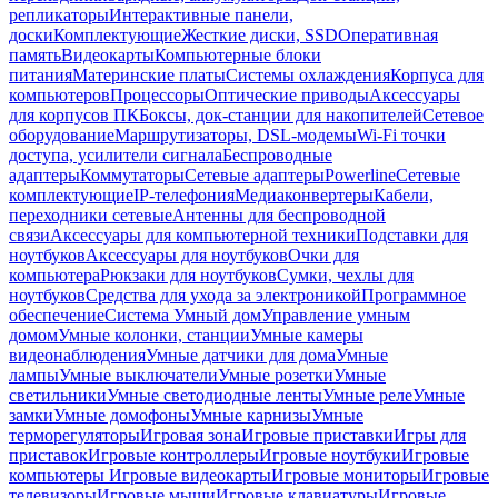
репликаторы
Интерактивные панели,
доски
Комплектующие
Жесткие диски, SSD
Оперативная
память
Видеокарты
Компьютерные блоки
питания
Материнские платы
Системы охлаждения
Корпуса для
компьютеров
Процессоры
Оптические приводы
Аксессуары
для корпусов ПК
Боксы, док-станции для накопителей
Сетевое
оборудование
Маршрутизаторы, DSL-модемы
Wi-Fi точки
доступа, усилители сигнала
Беспроводные
адаптеры
Коммутаторы
Сетевые адаптеры
Powerline
Сетевые
комплектующие
IP-телефония
Медиаконвертеры
Кабели,
переходники сетевые
Антенны для беспроводной
связи
Аксессуары для компьютерной техники
Подставки для
ноутбуков
Аксессуары для ноутбуков
Очки для
компьютера
Рюкзаки для ноутбуков
Сумки, чехлы для
ноутбуков
Средства для ухода за электроникой
Программное
обеспечение
Система Умный дом
Управление умным
домом
Умные колонки, станции
Умные камеры
видеонаблюдения
Умные датчики для дома
Умные
лампы
Умные выключатели
Умные розетки
Умные
светильники
Умные светодиодные ленты
Умные реле
Умные
замки
Умные домофоны
Умные карнизы
Умные
терморегуляторы
Игровая зона
Игровые приставки
Игры для
приставок
Игровые контроллеры
Игровые ноутбуки
Игровые
компьютеры
Игровые видеокарты
Игровые мониторы
Игровые
телевизоры
Игровые мыши
Игровые клавиатуры
Игровые