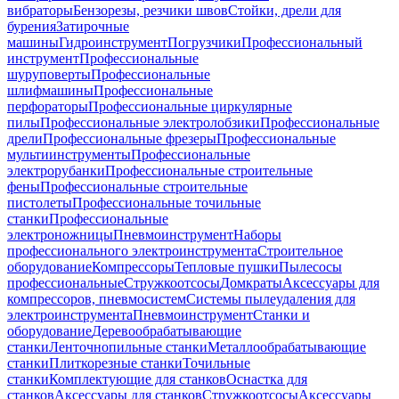
вибраторы
Бензорезы, резчики швов
Стойки, дрели для
бурения
Затирочные
машины
Гидроинструмент
Погрузчики
Профессиональный
инструмент
Профессиональные
шуруповерты
Профессиональные
шлифмашины
Профессиональные
перфораторы
Профессиональные циркулярные
пилы
Профессиональные электролобзики
Профессиональные
дрели
Профессиональные фрезеры
Профессиональные
мультиинструменты
Профессиональные
электрорубанки
Профессиональные строительные
фены
Профессиональные строительные
пистолеты
Профессиональные точильные
станки
Профессиональные
электроножницы
Пневмоинструмент
Наборы
профессионального электроинструмента
Строительное
оборудование
Компрессоры
Тепловые пушки
Пылесосы
профессиональные
Стружкоотсосы
Домкраты
Аксессуары для
компрессоров, пневмосистем
Системы пылеудаления для
электроинструмента
Пневмоинструмент
Станки и
оборудование
Деревообрабатывающие
станки
Ленточнопильные станки
Металлообрабатывающие
станки
Плиткорезные станки
Точильные
станки
Комплектующие для станков
Оснастка для
станков
Аксессуары для станков
Стружкоотсосы
Аксессуары