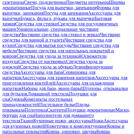
газетницы
Свечи, подсвечники
Предметы интерьера
Ширмы
декоративные
Посуда для выпечки, запекания
Формы для
выпечки, запекания
Посуда для запекания
Аксессуары для
выпечки
Бумага, фольга, рукава для выпечки
Бытовая
химия
Средства для стирки
Средства для посудомоечных
машин
Универсальные, специальные чистящие
средства
Чистящие средства для стекол и зеркал
Чистящие
средства для ванной и туалета
Чистящие средства для
кухни
Средства для мытья посуды
Чистящие средства для
мебели
Чистящие средства для напольных покрытий и
ковров
Средства для ухода за техникой
Освежители
воздуха
Средства от насекомых
Средства ухода за
одеждой
Средства ухода за обувью
Дезинфицирующие
средства
Аксессуары для бара
Сервировка для
напитков
Аксессуары для хранения напитков
Аксессуары для
приготовления коктейлей
Аксессуары для охлаждения
напитков
Наборы для бара, мини-бары
Штопоры, открывалки
для бутылок
Домашний текстиль
Подушки для
сна
Одеяла
Комплекты постельных
принадлежностей
Постельное белье
Пледы,
покрывала
Полотенца
Скатерти
Подушки декоративные
Маски,
беруши для сна
Наполнители для домашнего
текстиля
Ткани
Кухонные ножи, аксессуары
Ножи
Аксессуары
для кухонных ножей
Ножеточки и комплектующие
Ковры и
напольные покрытия
Ковры, циновки, шкуры
Ковры,