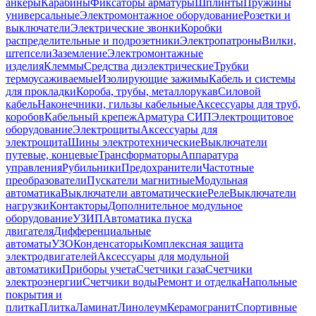
анкеры
Карабины
Фиксаторы арматуры
Шплинты
Пружины
универсальные
Электромонтажное оборудование
Розетки и
выключатели
Электрические звонки
Коробки
распределительные и подрозетники
Электропатроны
Вилки,
штепсели
Заземление
Электромонтажные
изделия
Клеммы
Средства диэлектрические
Трубки
термоусаживаемые
Изолирующие зажимы
Кабель и системы
для прокладки
Короба, трубы, металлорукав
Силовой
кабель
Наконечники, гильзы кабельные
Аксессуары для труб,
коробов
Кабельный крепеж
Арматура СИП
Электрощитовое
оборудование
Электрощиты
Аксессуары для
электрощита
Шины электротехнические
Выключатели
путевые, концевые
Трансформаторы
Аппаратура
управления
Рубильники
Предохранители
Частотные
преобразователи
Пускатели магнитные
Модульная
автоматика
Выключатели автоматические
Реле
Выключатели
нагрузки
Контакторы
Дополнительное модульное
оборудование
УЗИП
Автоматика пуска
двигателя
Дифференциальные
автоматы
УЗО
Конденсаторы
Комплексная защита
электродвигателей
Аксессуары для модульной
автоматики
Приборы учета
Счетчики газа
Счетчики
электроэнергии
Счетчики воды
Ремонт и отделка
Напольные
покрытия и
плитка
Плитка
Ламинат
Линолеум
Керамогранит
Спортивные