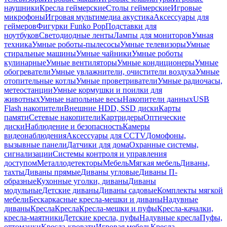
наушники
Кресла геймерские
Столы геймерские
Игровые
микрофоны
Игровая мультимедиа акустика
Аксессуары для
геймеров
Фигурки Funko Pop
Подставки для
ноутбуков
Светодиодные ленты
Лампы для мониторов
Умная
техника
Умные роботы-пылесосы
Умные телевизоры
Умные
стиральные машины
Умные чайники
Умные роботы
кулинарные
Умные вентиляторы
Умные кондиционеры
Умные
обогреватели
Умные увлажнители, очистители воздуха
Умные
отопительные котлы
Умные проветриватели
Умные радиочасы,
метеостанции
Умные кормушки и поилки для
животных
Умные напольные весы
Накопители данных
USB
Flash накопители
Внешние HDD, SSD диски
Карты
памяти
Сетевые накопители
Картридеры
Оптические
диски
Наблюдение и безопасность
Камеры
видеонаблюдения
Аксессуары для CCTV
Домофоны,
вызывные панели
Датчики для дома
Охранные системы,
сигнализации
Системы контроля и управления
доступом
Металлодетекторы
Мебель
Мягкая мебель
Диваны,
тахты
Диваны прямые
Диваны угловые
Диваны П-
образные
Кухонные уголки, диваны
Диваны
модульные
Детские диваны
Диваны садовые
Комплекты мягкой
мебели
Бескаркасные кресла-мешки и диваны
Надувные
диваны
Кресла
Кресла
Кресла-мешки и пуфы
Кресла-качалки,
кресла-маятники
Детские кресла, пуфы
Надувные кресла
Пуфы,
оттоманки
Кресла-кровати
Игровая мебель
Кресла