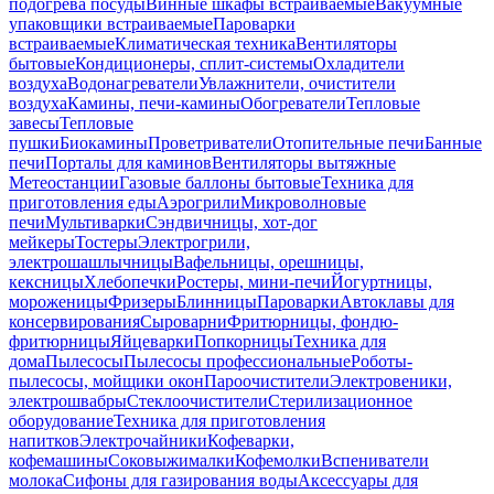
подогрева посуды
Винные шкафы встраиваемые
Вакуумные
упаковщики встраиваемые
Пароварки
встраиваемые
Климатическая техника
Вентиляторы
бытовые
Кондиционеры, сплит-системы
Охладители
воздуха
Водонагреватели
Увлажнители, очистители
воздуха
Камины, печи-камины
Обогреватели
Тепловые
завесы
Тепловые
пушки
Биокамины
Проветриватели
Отопительные печи
Банные
печи
Порталы для каминов
Вентиляторы вытяжные
Метеостанции
Газовые баллоны бытовые
Техника для
приготовления еды
Аэрогрили
Микроволновые
печи
Мультиварки
Сэндвичницы, хот-дог
мейкеры
Тостеры
Электрогрили,
электрошашлычницы
Вафельницы, орешницы,
кексницы
Хлебопечки
Ростеры, мини-печи
Йогуртницы,
мороженицы
Фризеры
Блинницы
Пароварки
Автоклавы для
консервирования
Сыроварни
Фритюрницы, фондю-
фритюрницы
Яйцеварки
Попкорницы
Техника для
дома
Пылесосы
Пылесосы профессиональные
Роботы-
пылесосы, мойщики окон
Пароочистители
Электровеники,
электрошвабры
Стеклоочистители
Стерилизационное
оборудование
Техника для приготовления
напитков
Электрочайники
Кофеварки,
кофемашины
Соковыжималки
Кофемолки
Вспениватели
молока
Сифоны для газирования воды
Аксессуары для