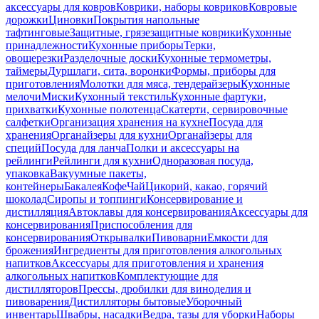
аксессуары для ковров
Коврики, наборы ковриков
Ковровые
дорожки
Циновки
Покрытия напольные
тафтинговые
Защитные, грязезащитные коврики
Кухонные
принадлежности
Кухонные приборы
Терки,
овощерезки
Разделочные доски
Кухонные термометры,
таймеры
Дуршлаги, сита, воронки
Формы, приборы для
приготовления
Молотки для мяса, тендерайзеры
Кухонные
мелочи
Миски
Кухонный текстиль
Кухонные фартуки,
прихватки
Кухонные полотенца
Скатерти, сервировочные
салфетки
Организация хранения на кухне
Посуда для
хранения
Органайзеры для кухни
Органайзеры для
специй
Посуда для ланча
Полки и аксессуары на
рейлинги
Рейлинги для кухни
Одноразовая посуда,
упаковка
Вакуумные пакеты,
контейнеры
Бакалея
Кофе
Чай
Цикорий, какао, горячий
шоколад
Сиропы и топпинги
Консервирование и
дистилляция
Автоклавы для консервирования
Аксессуары для
консервирования
Приспособления для
консервирования
Открывалки
Пивоварни
Емкости для
брожения
Ингредиенты для приготовления алкогольных
напитков
Аксессуары для приготовления и хранения
алкогольных напитков
Комплектующие для
дистилляторов
Прессы, дробилки для виноделия и
пивоварения
Дистилляторы бытовые
Уборочный
инвентарь
Швабры, насадки
Ведра, тазы для уборки
Наборы