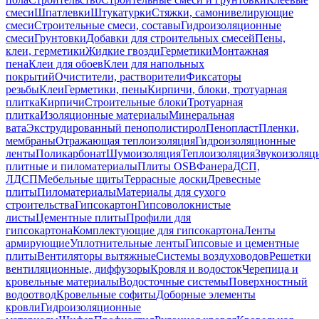
смеси
Шпатлевки
Штукатурки
Стяжки, самонивелирующие
смеси
Строительные смеси, составы
Гидроизоляционные
смеси
Грунтовки
Добавки для строительных смесей
Пены,
клеи, герметики
Жидкие гвозди
Герметики
Монтажная
пена
Клеи для обоев
Клеи для напольных
покрытий
Очистители, растворители
Фиксаторы
резьбы
Клеи
Герметики, пены
Кирпичи, блоки, тротуарная
плитка
Кирпичи
Строительные блоки
Тротуарная
плитка
Изоляционные материалы
Минеральная
вата
Экструдированный пенополистирол
Пенопласт
Пленки,
мембраны
Отражающая теплоизоляция
Гидроизоляционные
ленты
Поликарбонат
Шумоизоляция
Теплоизоляция
Звукоизоляц
плитные и пиломатериалы
Плиты OSB
Фанера
ДСП,
ЛДСП
Мебельные щиты
Террасные доски
Древесные
плиты
Пиломатериалы
Материалы для сухого
строительства
Гипсокартон
Гипсоволокнистые
листы
Цементные плиты
Профили для
гипсокартона
Комплектующие для гипсокартона
Ленты
армирующие
Уплотнительные ленты
Гипсовые и цементные
плиты
Вентиляторы вытяжные
Системы воздуховодов
Решетки
вентиляционные, диффузоры
Кровля и водосток
Черепица и
кровельные материалы
Водосточные системы
Поверхностный
водоотвод
Кровельные софиты
Доборные элементы
кровли
Гидроизоляционные