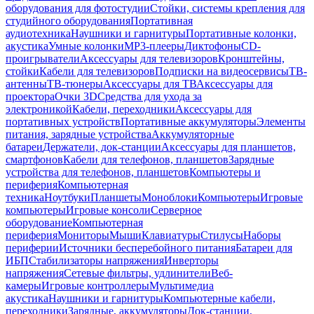
оборудования для фотостудии
Стойки, системы крепления для
студийного оборудования
Портативная
аудиотехника
Наушники и гарнитуры
Портативные колонки,
акустика
Умные колонки
MP3-плееры
Диктофоны
CD-
проигрыватели
Аксессуары для телевизоров
Кронштейны,
стойки
Кабели для телевизоров
Подписки на видеосервисы
ТВ-
антенны
ТВ-тюнеры
Аксессуары для ТВ
Аксессуары для
проектора
Очки 3D
Средства для ухода за
электроникой
Кабели, переходники
Аксессуары для
портативных устройств
Портативные аккумуляторы
Элементы
питания, зарядные устройства
Аккумуляторные
батареи
Держатели, док-станции
Аксессуары для планшетов,
смартфонов
Кабели для телефонов, планшетов
Зарядные
устройства для телефонов, планшетов
Компьютеры и
периферия
Компьютерная
техника
Ноутбуки
Планшеты
Моноблоки
Компьютеры
Игровые
компьютеры
Игровые консоли
Серверное
оборудование
Компьютерная
периферия
Мониторы
Мыши
Клавиатуры
Стилусы
Наборы
периферии
Источники бесперебойного питания
Батареи для
ИБП
Стабилизаторы напряжения
Инверторы
напряжения
Сетевые фильтры, удлинители
Веб-
камеры
Игровые контроллеры
Мультимедиа
акустика
Наушники и гарнитуры
Компьютерные кабели,
переходники
Зарядные, аккумуляторы
Док-станции,