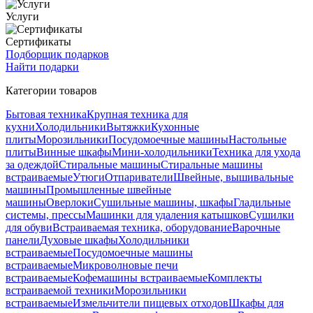
Услуги
Сертификаты
Подборщик подарков
Найти подарки
Категории товаров
Бытовая техника
Крупная техника для
кухни
Холодильники
Вытяжки
Кухонные
плиты
Морозильники
Посудомоечные машины
Настольные
плиты
Винные шкафы
Мини-холодильники
Техника для ухода
за одеждой
Стиральные машины
Стиральные машины
встраиваемые
Утюги
Отпариватели
Швейные, вышивальные
машины
Промышленные швейные
машины
Оверлоки
Сушильные машины, шкафы
Гладильные
системы, прессы
Машинки для удаления катышков
Сушилки
для обуви
Встраиваемая техника, оборудование
Варочные
панели
Духовые шкафы
Холодильники
встраиваемые
Посудомоечные машины
встраиваемые
Микроволновые печи
встраиваемые
Кофемашины встраиваемые
Комплекты
встраиваемой техники
Морозильники
встраиваемые
Измельчители пищевых отходов
Шкафы для