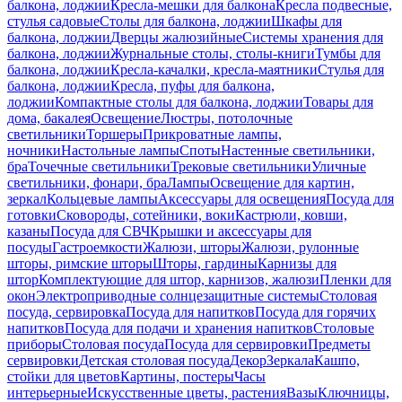
балкона, лоджии
Кресла-мешки для балкона
Кресла подвесные,
стулья садовые
Столы для балкона, лоджии
Шкафы для
балкона, лоджии
Дверцы жалюзийные
Системы хранения для
балкона, лоджии
Журнальные столы, столы-книги
Тумбы для
балкона, лоджии
Кресла-качалки, кресла-маятники
Стулья для
балкона, лоджии
Кресла, пуфы для балкона,
лоджии
Компактные столы для балкона, лоджии
Товары для
дома, бакалея
Освещение
Люстры, потолочные
светильники
Торшеры
Прикроватные лампы,
ночники
Настольные лампы
Споты
Настенные светильники,
бра
Точечные светильники
Трековые светильники
Уличные
светильники, фонари, бра
Лампы
Освещение для картин,
зеркал
Кольцевые лампы
Аксессуары для освещения
Посуда для
готовки
Сковороды, сотейники, воки
Кастрюли, ковши,
казаны
Посуда для СВЧ
Крышки и аксессуары для
посуды
Гастроемкости
Жалюзи, шторы
Жалюзи, рулонные
шторы, римские шторы
Шторы, гардины
Карнизы для
штор
Комплектующие для штор, карнизов, жалюзи
Пленки для
окон
Электроприводные солнцезащитные системы
Столовая
посуда, сервировка
Посуда для напитков
Посуда для горячих
напитков
Посуда для подачи и хранения напитков
Столовые
приборы
Столовая посуда
Посуда для сервировки
Предметы
сервировки
Детская столовая посуда
Декор
Зеркала
Кашпо,
стойки для цветов
Картины, постеры
Часы
интерьерные
Искусственные цветы, растения
Вазы
Ключницы,