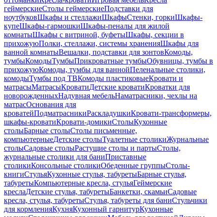
геймерские
Столы геймерские
Подставки для
ноутбуков
Шкафы и стеллажи
Шкафы
Стенки, горки
Шкафы-
купе
Шкафы-гармошки
Шкафы-пеналы для жилой
комнаты
Шкафы с витриной, буфеты
Шкафы, секции в
прихожую
Полки, стеллажи, системы хранения
Шкафы для
ванной комнаты
Вешалки, подставки для зонтов
Комоды,
тумбы
Комоды
Тумбы
Прикроватные тумбы
Обувницы, тумбы в
прихожую
Комоды, тумбы для ванной
Пеленальные столики,
комоды
Тумбы под ТВ
Комоды пластиковые
Кровати и
матрасы
Матрасы
Кровати
Детские кровати
Кроватки для
новорожденных
Надувная мебель
Наматрасники, чехлы на
матрас
Основания для
кроватей
Подматрасники
Раскладушки
Кровати-трансформеры,
шкафы-кровати
Кровати-домики
Столы
Кухонные
столы
Барные столы
Столы письменные,
компьютерные
Детские столы
Туалетные столики
Журнальные
столы
Садовые столы
Растущие столы и парты
Столы,
журнальные столики для бани
Приставные
столики
Консольные столики
Обеденные группы
Столы-
книги
Стулья
Кухонные стулья, табуреты
Барные стулья,
табуреты
Компьютерные кресла, стулья
Геймерские
кресла
Детские стулья, табуреты
Банкетки, скамьи
Садовые
кресла, стулья, табуреты
Стулья, табуреты для бани
Стульчики
для кормления
Кухня
Кухонный гарнитур
Кухонные