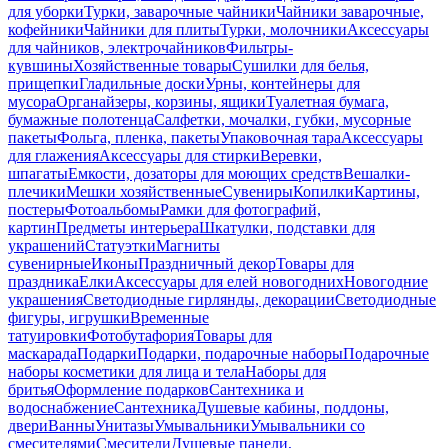
для уборки
Турки, заварочные чайники
Чайники заварочные,
кофейники
Чайники для плиты
Турки, молочники
Аксессуары
для чайников, электрочайников
Фильтры-
кувшины
Хозяйственные товары
Сушилки для белья,
прищепки
Гладильные доски
Урны, контейнеры для
мусора
Органайзеры, корзины, ящики
Туалетная бумага,
бумажные полотенца
Салфетки, мочалки, губки, мусорные
пакеты
Фольга, пленка, пакеты
Упаковочная тара
Аксессуары
для глажения
Аксессуары для стирки
Веревки,
шпагаты
Емкости, дозаторы для моющих средств
Вешалки-
плечики
Мешки хозяйственные
Сувениры
Копилки
Картины,
постеры
Фотоальбомы
Рамки для фотографий,
картин
Предметы интерьера
Шкатулки, подставки для
украшений
Статуэтки
Магниты
сувенирные
Иконы
Праздничный декор
Товары для
праздника
Елки
Аксессуары для елей новогодних
Новогодние
украшения
Светодиодные гирлянды, декорации
Светодиодные
фигуры, игрушки
Временные
татуировки
Фотобутафория
Товары для
маскарада
Подарки
Подарки, подарочные наборы
Подарочные
наборы косметики для лица и тела
Наборы для
бритья
Оформление подарков
Сантехника и
водоснабжение
Сантехника
Душевые кабины, поддоны,
двери
Ванны
Унитазы
Умывальники
Умывальники со
смесителями
Смесители
Душевые панели,