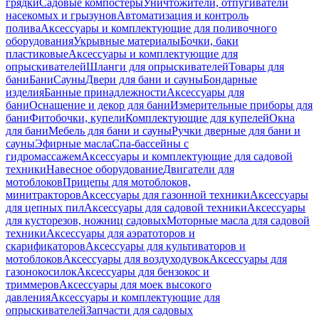
грядки
Садовые компостеры
Уничтожители, отпугиватели
насекомых и грызунов
Автоматизация и контроль
полива
Аксессуары и комплектующие для поливочного
оборудования
Укрывные материалы
Бочки, баки
пластиковые
Аксессуары и комплектующие для
опрыскивателей
Шланги для опрыскивателей
Товары для
бани
Бани
Сауны
Двери для бани и сауны
Бондарные
изделия
Банные принадлежности
Аксессуары для
бани
Оснащение и декор для бани
Измерительные приборы для
бани
Фитобочки, купели
Комплектующие для купелей
Окна
для бани
Мебель для бани и сауны
Ручки дверные для бани и
сауны
Эфирные масла
Спа-бассейны с
гидромассажем
Аксессуары и комплектующие для садовой
техники
Навесное оборудование
Двигатели для
мотоблоков
Прицепы для мотоблоков,
минитракторов
Аксессуары для газонной техники
Аксессуары
для цепных пил
Аксессуары для садовой техники
Аксессуары
для кусторезов, ножниц садовых
Моторные масла для садовой
техники
Аксессуары для аэратоторов и
скарификаторов
Аксессуары для культиваторов и
мотоблоков
Аксессуары для воздуходувок
Аксессуары для
газонокосилок
Аксессуары для бензокос и
триммеров
Аксессуары для моек высокого
давления
Аксессуары и комплектующие для
опрыскивателей
Запчасти для садовых