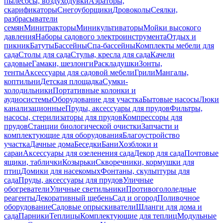
пылесосы, воздуходувки
Аэраторы,
скарификаторы
Снегоуборщики
Дровоколы
Сеялки,
разбрасыватели
семян
Минитракторы
Миникультиваторы
Мойки высокого
давления
Наборы садового электроинструмента
Отдых и
пикник
Батуты
Бассейны
Спа-бассейны
Комплекты мебели для
сада
Столы для сада
Стулья, кресла для сада
Качели
садовые
Гамаки, шезлонги
Раскладушки
Зонты,
тенты
Аксессуары для садовой мебели
Грили
Мангалы,
коптильни
Детская площадка
Сумки-
холодильники
Портативные колонки и
аудиосистемы
Оборудование для участка
Бытовые насосы
Люки
канализационные
Пруды, аксессуары для прудов
Фильтры,
насосы, стерилизаторы для прудов
Компрессоры для
прудов
Станции биологической очистки
Запчасти и
комплектующие для оборудования
Благоустройство
участка
Дачные дома
Беседки
Бани
Хозблоки и
сараи
Аксессуары для озеленения сада
Декор для сада
Почтовые
ящики, таблички
Козырьки
Скворечники, кормушки для
птиц
Домики для насекомых
Фонтаны, скульптуры для
сада
Пруды, аксессуары для прудов
Уличные
обогреватели
Уличные светильники
Противогололедные
реагенты
Декоративный щебень
Сад и огород
Поливочное
оборудование
Садовые опрыскиватели
Шланги для дома и
сада
Парники
Теплицы
Комплектующие для теплиц
Модульные