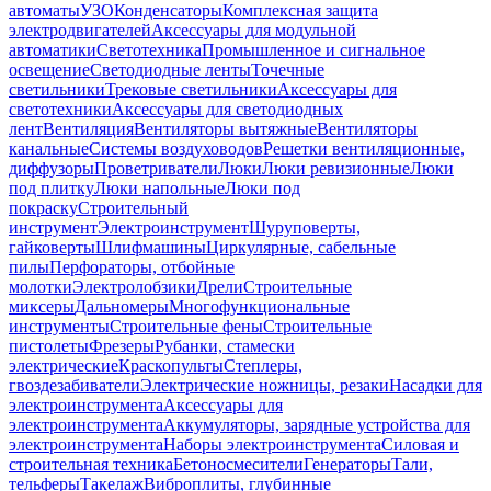
автоматы
УЗО
Конденсаторы
Комплексная защита
электродвигателей
Аксессуары для модульной
автоматики
Светотехника
Промышленное и сигнальное
освещение
Светодиодные ленты
Точечные
светильники
Трековые светильники
Аксессуары для
светотехники
Аксессуары для светодиодных
лент
Вентиляция
Вентиляторы вытяжные
Вентиляторы
канальные
Системы воздуховодов
Решетки вентиляционные,
диффузоры
Проветриватели
Люки
Люки ревизионные
Люки
под плитку
Люки напольные
Люки под
покраску
Строительный
инструмент
Электроинструмент
Шуруповерты,
гайковерты
Шлифмашины
Циркулярные, сабельные
пилы
Перфораторы, отбойные
молотки
Электролобзики
Дрели
Строительные
миксеры
Дальномеры
Многофункциональные
инструменты
Строительные фены
Строительные
пистолеты
Фрезеры
Рубанки, стамески
электрические
Краскопульты
Степлеры,
гвоздезабиватели
Электрические ножницы, резаки
Насадки для
электроинструмента
Аксессуары для
электроинструмента
Аккумуляторы, зарядные устройства для
электроинструмента
Наборы электроинструмента
Силовая и
строительная техника
Бетоносмесители
Генераторы
Тали,
тельферы
Такелаж
Виброплиты, глубинные