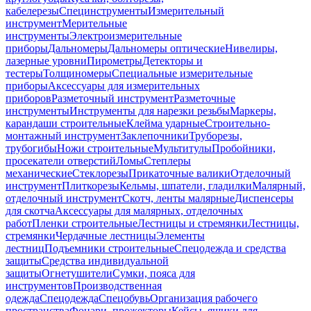
кабелерезы
Специнструменты
Измерительный
инструмент
Мерительные
инструменты
Электроизмерительные
приборы
Дальномеры
Дальномеры оптические
Нивелиры,
лазерные уровни
Пирометры
Детекторы и
тестеры
Толщиномеры
Специальные измерительные
приборы
Аксессуары для измерительных
приборов
Разметочный инструмент
Разметочные
инструменты
Инструменты для нарезки резьбы
Маркеры,
карандаши строительные
Клейма ударные
Строительно-
монтажный инструмент
Заклепочники
Труборезы,
трубогибы
Ножи строительные
Мультитулы
Пробойники,
просекатели отверстий
Ломы
Степлеры
механические
Стеклорезы
Прикаточные валики
Отделочный
инструмент
Плиткорезы
Кельмы, шпатели, гладилки
Малярный,
отделочный инструмент
Скотч, ленты малярные
Диспенсеры
для скотча
Аксессуары для малярных, отделочных
работ
Пленки строительные
Лестницы и стремянки
Лестницы,
стремянки
Чердачные лестницы
Элементы
лестниц
Подъемники строительные
Спецодежда и средства
защиты
Средства индивидуальной
защиты
Огнетушители
Сумки, пояса для
инструментов
Производственная
одежда
Спецодежда
Спецобувь
Организация рабочего
пространства
Фонари, прожекторы
Кейсы, ящики для