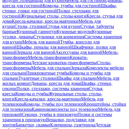
модули
Столешницы для кухни
Мебель для гостиной
Диваны,
кресла для гостиной
Комоды, тумбы для гостиной
Шкафы,
стенки, горки для гостиной
Полки, стеллажи для
гостиной
Журнальные столы, столы-книги
Кресла, стулья для
дома
Кресла-качалки, кресла-маятники
Мебель для
кухни
Столы, столики
Стулья для кухни
Стулья, табуреты
барные
Кухонный гарнитур
Кухонные модули
Кухонные
уголки, диваны
Стульчики для кормления
Системы хранения
для кухни
Мебель для ванной
Тумбы, консоли для
ванной
Шкафы, пеналы для ванной
Шкафчики, полки для
ванной
Зеркала для ванной
Аксессуары для ванной
Мебель-
трансформер
Мебель-трансформер
Кровати-
трансформеры
Детские кроватки-трансформеры
Столы-
трансформеры
Мебель для спальни
Зеркала
Комплекты мебели
для спальни
Прикроватные тумбы
Комоды и тумбы для
спальни
Туалетные столики
Шкафы для спальни
Мебель для
жилых комнат
Диваны, кресла для дома
Шкафы, стенки,
секции
Полки, стеллажи, системы хранения
Стулья,
кресла
Комоды и тумбы
Журнальные столы, столы-
книги
Кресла-качалки, кресла-маятники
Мебель для
телевизора
Комоды, тумбы под телевизор
Кронштейны, стойки
для телевизора
Каминокомплекты под телевизор
Мебель для
прихожей
Секции, тумбы в прихожую
Полки и системы
хранения в прихожую
Вешалки, подставки для
зонтов
Банкетки, скамьи
Ключницы, газетницы
Детская