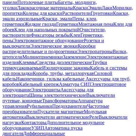
панели
Потолочные плиты
Багеты, молдинги,
уголки
Лакокрасочные материалы
Краски
Эмали
Лаки
Морилки,
пропитки
Колеры для краски
Растворители
Грунтовки
Краски,
эмали аэрозольные
Краски, эмали
Пены, клеи,
герметики
Жидкие гвозди
Герметики
Монтажная пена
Клеи для
обоев
Клеи для напольных покрытий
Очистители,
растворители
Фиксаторы резьбы
Клеи
Герметики,
пены
Электромонтажное оборудование
Розетки и
выключатели
Электрические звонки
Коробки
распределительные и подрозетники
Электропатроны
Вилки,
штепсели
Молниеприемники
Заземление
Электромонтажные
изделия
Клеммы
Средства диэлектрические
Трубки
термоусаживаемые
Изолирующие зажимы
Кабель и системы
для прокладки
Короба, трубы, металлорукав
Силовой
кабель
Наконечники, гильзы кабельные
Аксессуары для труб,
коробов
Кабельный крепеж
Арматура СИП
Электрощитовое
оборудование
Электрощиты
Аксессуары для
электрощита
Шины электротехнические
Выключатели
путевые, концевые
Трансформаторы
Аппаратура
управления
Рубильники
Предохранители
Частотные
преобразователи
Пускатели магнитные
Модульная
автоматика
Выключатели автоматические
Реле
Выключатели
нагрузки
Контакторы
Дополнительное модульное
оборудование
УЗИП
Автоматика пуска
двигателя
Дифференциальные