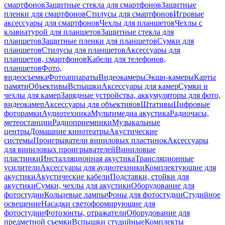
смартфонов
Защитные стекла для смартфонов
Защитные
пленки для смартфонов
Стилусы для смартфонов
Игровые
аксессуары для смартфонов
Чехлы для планшетов
Чехлы с
клавиатурой для планшетов
Защитные стекла для
планшетов
Защитные пленки для планшетов
Сумки для
планшетов
Стилусы для планшетов
Аксессуары для
планшетов, смартфонов
Кабели для телефонов,
планшетов
Фото,
видеосъемка
Фотоаппараты
Видеокамеры
Экшн-камеры
Карты
памяти
Объективы
Вспышки
Аксессуары для камер
Сумки и
чехлы для камер
Зарядные устройства, аккумуляторы для фото,
видеокамер
Аксессуары для объективов
Штативы
Цифровые
фоторамки
Аудиотехника
Мультимедиа акустика
Радиочасы,
метеостанции
Радиоприемники
Музыкальные
центры
Домашние кинотеатры
Акустические
системы
Проигрыватели виниловых пластинок
Аксессуары
для виниловых проигрывателей
Виниловые
пластинки
Инсталляционная акустика
Трансляционные
усилители
Аксессуары для аудиотехники
Комплектующие для
акустики
Акустические кабели
Подставки, стойки для
акустики
Сумки, чехлы для акустики
Оборудование для
фотостудии
Кольцевые лампы
Фоны для фотостудии
Студийное
освещение
Насадки светоформирующие для
фотостудии
Фотозонты, отражатели
Оборудование для
предметной съемки
Вспышки студийные
Комплекты