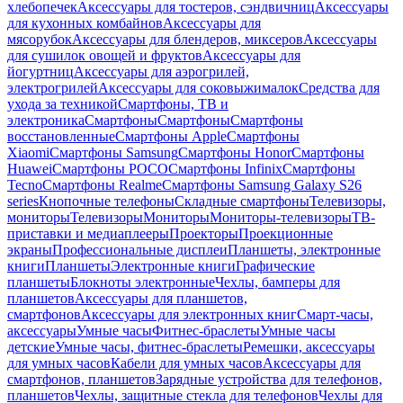
хлебопечек
Аксессуары для тостеров, сэндвичниц
Аксессуары
для кухонных комбайнов
Аксессуары для
мясорубок
Аксессуары для блендеров, миксеров
Аксессуары
для сушилок овощей и фруктов
Аксессуары для
йогуртниц
Аксессуары для аэрогрилей,
электрогрилей
Аксессуары для соковыжималок
Средства для
ухода за техникой
Смартфоны, ТВ и
электроника
Смартфоны
Смартфоны
Смартфоны
восстановленные
Смартфоны Apple
Смартфоны
Xiaomi
Смартфоны Samsung
Смартфоны Honor
Смартфоны
Huawei
Смартфоны POCO
Смартфоны Infinix
Смартфоны
Tecno
Смартфоны Realme
Смартфоны Samsung Galaxy S26
series
Кнопочные телефоны
Складные смартфоны
Телевизоры,
мониторы
Телевизоры
Мониторы
Мониторы-телевизоры
ТВ-
приставки и медиаплееры
Проекторы
Проекционные
экраны
Профессиональные дисплеи
Планшеты, электронные
книги
Планшеты
Электронные книги
Графические
планшеты
Блокноты электронные
Чехлы, бамперы для
планшетов
Аксессуары для планшетов,
смартфонов
Аксессуары для электронных книг
Смарт-часы,
аксессуары
Умные часы
Фитнес-браслеты
Умные часы
детские
Умные часы, фитнес-браслеты
Ремешки, аксессуары
для умных часов
Кабели для умных часов
Аксессуары для
смартфонов, планшетов
Зарядные устройства для телефонов,
планшетов
Чехлы, защитные стекла для телефонов
Чехлы для