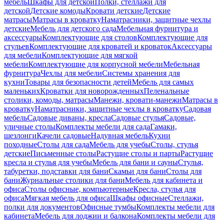
мебель
Шкафы для детской
Полки, стеллажи для
детской
Детские комоды
Кровати детские
Детские
матрасы
Матрасы в кроватку
Наматрасники, защитные чехлы
детские
Мебель для детского сада
Мебельная фурнитура и
аксессуары
Комплектующие для столов
Комплектующие для
стульев
Комплектующие для кроватей и кроваток
Аксессуары
для мебели
Комплектующие для мягкой
мебели
Комплектующие для корпусной мебели
Мебельная
фурнитура
Чехлы для мебели
Системы хранения для
кухни
Товары для безопасности детей
Мебель для самых
маленьких
Кроватки для новорожденных
Пеленальные
столики, комоды, матрасы
Манежи, кровати-манежи
Матрасы в
кроватку
Наматрасники, защитные чехлы в кроватку
Садовая
мебель
Садовые диваны, кресла
Садовые стулья
Садовые,
уличные столы
Комплекты мебели для сада
Гамаки,
шезлонги
Качели садовые
Надувная мебель
Кухни
походные
Столы для сада
Мебель для учебы
Столы, стулья
детские
Письменные столы
Растущие столы и парты
Растущие
кресла и стулья для учебы
Мебель для бани и сауны
Стулья,
табуретки, подставки для бани
Скамьи для бани
Столы для
бани
Журнальные столики для бани
Мебель для кабинета и
офиса
Столы офисные, компьютерные
Кресла, стулья для
офиса
Мягкая мебель для офиса
Шкафы офисные
Стеллажи,
полки для документов
Офисные тумбы
Комплекты мебели для
кабинета
Мебель для лоджии и балкона
Комплекты мебели для