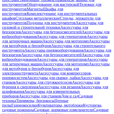
инструментов
Оборудование для мастерской
Тележки для
инструментов
Магниты
Шкафы для
инструментов
Комплектующие для инструментальных
шкафов
Стеллажи металлические
Стенды, держатели для
инструментов
Поддоны для инструментов
Аксессуары для
силовой и строительной техники
Аксессуары для
бензорезов
Аксессуары для бетоносмесителей
Аксессуары для
виброоборудования
Аксессуары для генераторов
Аксессуары
для затирочных машин
Аксессуары для мотопомп
Аксессуары
для мотобуров и бензобуров
Аксессуары для строительного
инструмента
Аксессуары пневмооборудования
Аксессуары для
бензорезов
Аксессуары для бетоносмесителей
Аксессуары для
виброоборудования
Аксессуары для генераторов
Аксессуары
для затирочных машин
Аксессуары для мотопомп
Аксессуары
для мотобуров и бензобуров
Аксессуары для
электроинструмента
Аксессуары для компрессоров,
пневмосистем
Аксессуары для сварки, пайки
Аксессуары для
станков
Аксессуары для стружкоотсосов
Аксессуары для
бурения и сверления
Аксессуары для резания
Аксессуары для
шлифования
Аксессуары для измерительных
приборов
Аксессуары для станков
Дом и сад
Садовая
техника
Триммеры, бензокосы
Цепные
пилы
Газонокосилки
Культиваторы, мотоблоки
Кусторезы,
садовые ножницы
Садовые, кормовые измельчители
Садовые