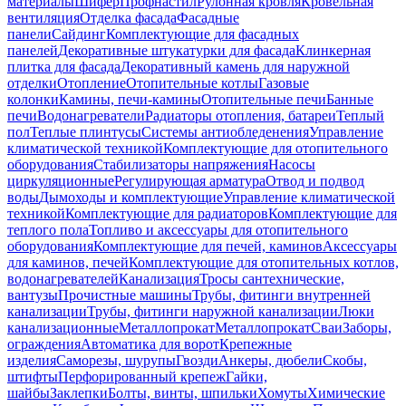
материалы
Шифер
Профнастил
Рулонная кровля
Кровельная
вентиляция
Отделка фасада
Фасадные
панели
Сайдинг
Комплектующие для фасадных
панелей
Декоративные штукатурки для фасада
Клинкерная
плитка для фасада
Декоративный камень для наружной
отделки
Отопление
Отопительные котлы
Газовые
колонки
Камины, печи-камины
Отопительные печи
Банные
печи
Водонагреватели
Радиаторы отопления, батареи
Теплый
пол
Теплые плинтусы
Системы антиобледенения
Управление
климатической техникой
Комплектующие для отопительного
оборудования
Стабилизаторы напряжения
Насосы
циркуляционные
Регулирующая арматура
Отвод и подвод
воды
Дымоходы и комплектующие
Управление климатической
техникой
Комплектующие для радиаторов
Комплектующие для
теплого пола
Топливо и аксессуары для отопительного
оборудования
Комплектующие для печей, каминов
Аксессуары
для каминов, печей
Комплектующие для отопительных котлов,
водонагревателей
Канализация
Тросы сантехнические,
вантузы
Прочистные машины
Трубы, фитинги внутренней
канализации
Трубы, фитинги наружной канализации
Люки
канализационные
Металлопрокат
Металлопрокат
Сваи
Заборы,
ограждения
Автоматика для ворот
Крепежные
изделия
Саморезы, шурупы
Гвозди
Анкеры, дюбели
Скобы,
штифты
Перфорированный крепеж
Гайки,
шайбы
Заклепки
Болты, винты, шпильки
Хомуты
Химические