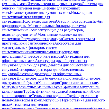
кухонных моек
Измельчители пищевых отходов
Системы для
очистки питьевой воды
Сифоны для кухонных
моек
Комплектующие для кухонных моек
Инженерная
сантехника
Инсталляции для
сантехники
Полотенцесушители
Отвод и подвод воды
Трубы
водопроводные
Магистральные фильтры, системы
сантехнические
Комплектующие для радиаторов,
полотенцесушителей
Монтажные комплекты для
сантехники
Регулирующая арматура
Системы защиты от
протечек
Люки сантехнические
Аксессуары для
магистральных фильтров, систем
сантехнических
Фитинги
Комплектующие для
инсталляций
Опрессовочные насосы
Сантехника для
общественных мест
Аксессуары для общественных
санузлов
Сушилки для рук
Дозаторы для общественных
санузлов
Сенсорные дозаторы для общественных
санузлов
Локтевые дозаторы для общественных
санузлов
Диспенсеры для бумажных полотенец
Диспенсеры
для туалетной бумаги
Канализация
Тросы сантехнические,
вантузы
Прочистные машины
Трубы, фитинги внутренней
канализации
Трубы, фитинги наружной канализации
Люки
канализационные
Теплый пол водяной
Трубы для теплого
пола
Коллекторы и комплектующие
Термостатика для теплого
пола
Автоматика для теплого
пола
Строительство
Строительные смеси и грунтовки
Клеевые