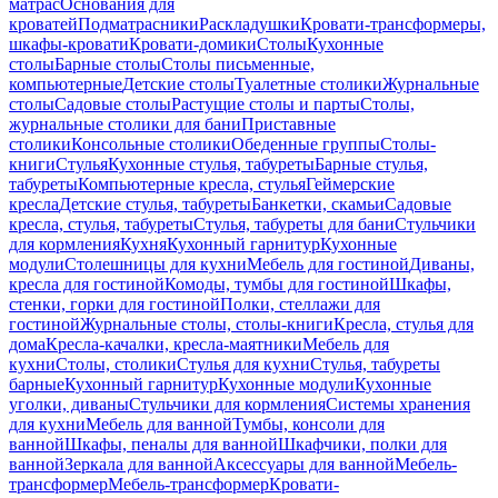
матрас
Основания для
кроватей
Подматрасники
Раскладушки
Кровати-трансформеры,
шкафы-кровати
Кровати-домики
Столы
Кухонные
столы
Барные столы
Столы письменные,
компьютерные
Детские столы
Туалетные столики
Журнальные
столы
Садовые столы
Растущие столы и парты
Столы,
журнальные столики для бани
Приставные
столики
Консольные столики
Обеденные группы
Столы-
книги
Стулья
Кухонные стулья, табуреты
Барные стулья,
табуреты
Компьютерные кресла, стулья
Геймерские
кресла
Детские стулья, табуреты
Банкетки, скамьи
Садовые
кресла, стулья, табуреты
Стулья, табуреты для бани
Стульчики
для кормления
Кухня
Кухонный гарнитур
Кухонные
модули
Столешницы для кухни
Мебель для гостиной
Диваны,
кресла для гостиной
Комоды, тумбы для гостиной
Шкафы,
стенки, горки для гостиной
Полки, стеллажи для
гостиной
Журнальные столы, столы-книги
Кресла, стулья для
дома
Кресла-качалки, кресла-маятники
Мебель для
кухни
Столы, столики
Стулья для кухни
Стулья, табуреты
барные
Кухонный гарнитур
Кухонные модули
Кухонные
уголки, диваны
Стульчики для кормления
Системы хранения
для кухни
Мебель для ванной
Тумбы, консоли для
ванной
Шкафы, пеналы для ванной
Шкафчики, полки для
ванной
Зеркала для ванной
Аксессуары для ванной
Мебель-
трансформер
Мебель-трансформер
Кровати-