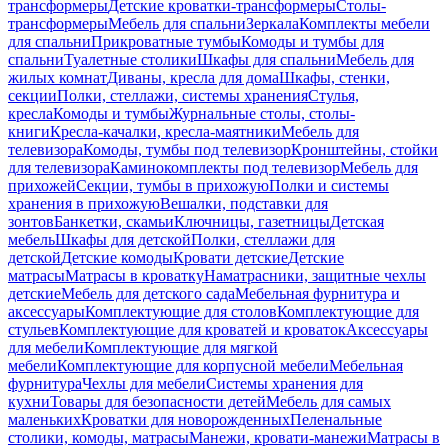
трансформеры
Детские кроватки-трансформеры
Столы-
трансформеры
Мебель для спальни
Зеркала
Комплекты мебели
для спальни
Прикроватные тумбы
Комоды и тумбы для
спальни
Туалетные столики
Шкафы для спальни
Мебель для
жилых комнат
Диваны, кресла для дома
Шкафы, стенки,
секции
Полки, стеллажи, системы хранения
Стулья,
кресла
Комоды и тумбы
Журнальные столы, столы-
книги
Кресла-качалки, кресла-маятники
Мебель для
телевизора
Комоды, тумбы под телевизор
Кронштейны, стойки
для телевизора
Каминокомплекты под телевизор
Мебель для
прихожей
Секции, тумбы в прихожую
Полки и системы
хранения в прихожую
Вешалки, подставки для
зонтов
Банкетки, скамьи
Ключницы, газетницы
Детская
мебель
Шкафы для детской
Полки, стеллажи для
детской
Детские комоды
Кровати детские
Детские
матрасы
Матрасы в кроватку
Наматрасники, защитные чехлы
детские
Мебель для детского сада
Мебельная фурнитура и
аксессуары
Комплектующие для столов
Комплектующие для
стульев
Комплектующие для кроватей и кроваток
Аксессуары
для мебели
Комплектующие для мягкой
мебели
Комплектующие для корпусной мебели
Мебельная
фурнитура
Чехлы для мебели
Системы хранения для
кухни
Товары для безопасности детей
Мебель для самых
маленьких
Кроватки для новорожденных
Пеленальные
столики, комоды, матрасы
Манежи, кровати-манежи
Матрасы в