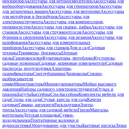
бензорезов
Аксессуары для бетоносмесителей
Аксессуары для
виброоборудования
Аксессуары для генераторов
Аксессуары
для затирочных машин
Аксессуары для мотопомп
Аксессуары
для мотобуров и бензобуров
Аксессуары для
электроинструмента
Аксессуары для компрессоров,
пневмосистем
Аксессуары для сварки, пайки
Аксессуары для
станков
Аксессуары для стружкоотсосов
Аксессуары для
бурения и сверления
Аксессуары для резания
Аксессуары для
шлифования
Аксессуары для измерительных
приборов
Аксессуары для станков
Дом и сад
Садовая
техника
Триммеры, бензокосы
Цепные
пилы
Газонокосилки
Культиваторы, мотоблоки
Кусторезы,
садовые ножницы
Садовые, кормовые измельчители
Садовые
пылесосы, воздуходувки
Аэраторы,
скарификаторы
Снегоуборщики
Дровоколы
Сеялки,
разбрасыватели
семян
Минитракторы
Миникультиваторы
Мойки высокого
давления
Наборы садового электроинструмента
Отдых и
пикник
Батуты
Бассейны
Спа-бассейны
Комплекты мебели для
сада
Столы для сада
Стулья, кресла для сада
Качели
садовые
Гамаки, шезлонги
Раскладушки
Зонты,
тенты
Аксессуары для садовой мебели
Грили
Мангалы,
коптильни
Детская площадка
Сумки-
холодильники
Портативные колонки и
аудиосистемы
Оборудование для участка
Бытовые насосы
Люки