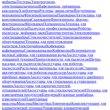
мейкеры
Тостеры
Электрогрили,
электрошашлычницы
Вафельницы, орешницы,
кексницы
Хлебопечки
Ростеры, мини-печи
Йогуртницы,
мороженицы
Фризеры
Блинницы
Пароварки
Автоклавы для
консервирования
Сыроварни
Фритюрницы, фондю-
фритюрницы
Яйцеварки
Попкорницы
Техника для
дома
Пылесосы
Пылесосы профессиональные
Роботы-
пылесосы, мойщики окон
Пароочистители
Электровеники,
электрошвабры
Стеклоочистители
Стерилизационное
оборудование
Техника для приготовления
напитков
Электрочайники
Кофеварки,
кофемашины
Соковыжималки
Кофемолки
Вспениватели
молока
Сифоны для газирования воды
Аксессуары для
домашней техники
Принадлежности для пылесосов
Щетки,
насадки для пылесосов
Аксессуары для роботов-
пылесосов
Расходные материалы для пылесосов
Станции,
аккумуляторы для роботов-пылесосов
Аксессуары для
швейных машин
Аксессуары для промышленного швейного
оборудования
Аксессуары для стиральных и сушильных
машин
Аксессуары для пароочистителей,
отпаривателей
Аксессуары для стеклоочистителей
Техника для
измельчения продуктов
Блендеры
Кухонные комбайны,
измельчители
Планетарные
миксеры
Миксеры
Мясорубки
Ломтерезки
Комплектующие для
климатической техники
Управление климатической