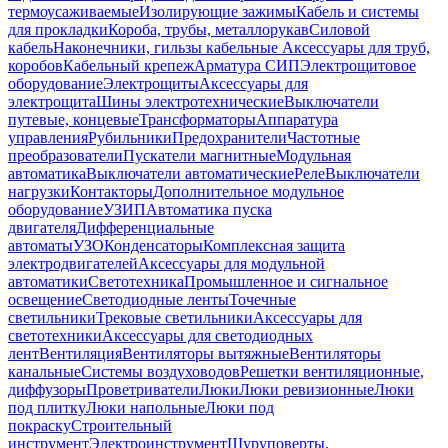
термоусаживаемые
Изолирующие зажимы
Кабель и системы
для прокладки
Короба, трубы, металлорукав
Силовой
кабель
Наконечники, гильзы кабельные
Аксессуары для труб,
коробов
Кабельный крепеж
Арматура СИП
Электрощитовое
оборудование
Электрощиты
Аксессуары для
электрощита
Шины электротехнические
Выключатели
путевые, концевые
Трансформаторы
Аппаратура
управления
Рубильники
Предохранители
Частотные
преобразователи
Пускатели магнитные
Модульная
автоматика
Выключатели автоматические
Реле
Выключатели
нагрузки
Контакторы
Дополнительное модульное
оборудование
УЗИП
Автоматика пуска
двигателя
Дифференциальные
автоматы
УЗО
Конденсаторы
Комплексная защита
электродвигателей
Аксессуары для модульной
автоматики
Светотехника
Промышленное и сигнальное
освещение
Светодиодные ленты
Точечные
светильники
Трековые светильники
Аксессуары для
светотехники
Аксессуары для светодиодных
лент
Вентиляция
Вентиляторы вытяжные
Вентиляторы
канальные
Системы воздуховодов
Решетки вентиляционные,
диффузоры
Проветриватели
Люки
Люки ревизионные
Люки
под плитку
Люки напольные
Люки под
покраску
Строительный
инструмент
Электроинструмент
Шуруповерты,