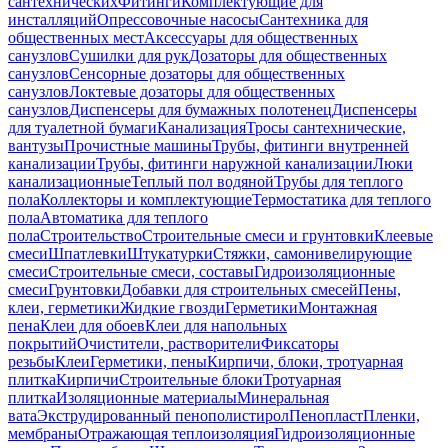
сантехнических
Фитинги
Комплектующие для
инсталляций
Опрессовочные насосы
Сантехника для
общественных мест
Аксессуары для общественных
санузлов
Сушилки для рук
Дозаторы для общественных
санузлов
Сенсорные дозаторы для общественных
санузлов
Локтевые дозаторы для общественных
санузлов
Диспенсеры для бумажных полотенец
Диспенсеры
для туалетной бумаги
Канализация
Тросы сантехнические,
вантузы
Прочистные машины
Трубы, фитинги внутренней
канализации
Трубы, фитинги наружной канализации
Люки
канализационные
Теплый пол водяной
Трубы для теплого
пола
Коллекторы и комплектующие
Термостатика для теплого
пола
Автоматика для теплого
пола
Строительство
Строительные смеси и грунтовки
Клеевые
смеси
Шпатлевки
Штукатурки
Стяжки, самонивелирующие
смеси
Строительные смеси, составы
Гидроизоляционные
смеси
Грунтовки
Добавки для строительных смесей
Пены,
клеи, герметики
Жидкие гвозди
Герметики
Монтажная
пена
Клеи для обоев
Клеи для напольных
покрытий
Очистители, растворители
Фиксаторы
резьбы
Клеи
Герметики, пены
Кирпичи, блоки, тротуарная
плитка
Кирпичи
Строительные блоки
Тротуарная
плитка
Изоляционные материалы
Минеральная
вата
Экструдированный пенополистирол
Пенопласт
Пленки,
мембраны
Отражающая теплоизоляция
Гидроизоляционные