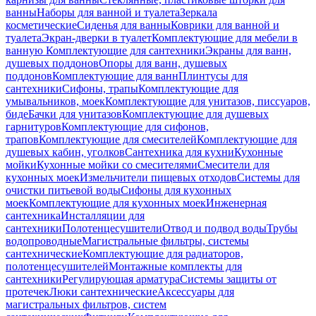
ванны
Наборы для ванной и туалета
Зеркала
косметические
Сиденья для ванны
Коврики для ванной и
туалета
Экран-дверки в туалет
Комплектующие для мебели в
ванную
Комплектующие для сантехники
Экраны для ванн,
душевых поддонов
Опоры для ванн, душевых
поддонов
Комплектующие для ванн
Плинтусы для
сантехники
Сифоны, трапы
Комплектующие для
умывальников, моек
Комплектующие для унитазов, писсуаров,
биде
Бачки для унитазов
Комплектующие для душевых
гарнитуров
Комплектующие для сифонов,
трапов
Комплектующие для смесителей
Комплектующие для
душевых кабин, уголков
Сантехника для кухни
Кухонные
мойки
Кухонные мойки со смесителями
Смесители для
кухонных моек
Измельчители пищевых отходов
Системы для
очистки питьевой воды
Сифоны для кухонных
моек
Комплектующие для кухонных моек
Инженерная
сантехника
Инсталляции для
сантехники
Полотенцесушители
Отвод и подвод воды
Трубы
водопроводные
Магистральные фильтры, системы
сантехнические
Комплектующие для радиаторов,
полотенцесушителей
Монтажные комплекты для
сантехники
Регулирующая арматура
Системы защиты от
протечек
Люки сантехнические
Аксессуары для
магистральных фильтров, систем