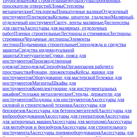
трубогибы
Ножи строительные
Мультитулы
Пробойники,
просекатели отверстий
Ломы
Степлеры
механические
Стеклорезы
Прикаточные валики
Отделочный
инструмент
Плиткорезы
Кельмы, шпатели, гладилки
Малярный,
отделочный инструмент
Скотч, ленты малярные
Диспенсеры
для скотча
Аксессуары для малярных, отделочных
работ
Пленки строительные
Лестницы и стремянки
Лестницы,
стремянки
Чердачные лестницы
Элементы
лестниц
Подъемники строительные
Спецодежда и средства
защиты
Средства индивидуальной
защиты
Огнетушители
Сумки, пояса для
инструментов
Производственная
одежда
Спецодежда
Спецобувь
Организация рабочего
пространства
Фонари, прожекторы
Кейсы, ящики для
инструментов
Оборудование для мастерской
Тележки для
инструментов
Магниты
Шкафы для
инструментов
Комплектующие для инструментальных
шкафов
Стеллажи металлические
Стенды, держатели для
инструментов
Поддоны для инструментов
Аксессуары для
силовой и строительной техники
Аксессуары для
бензорезов
Аксессуары для бетоносмесителей
Аксессуары для
виброоборудования
Аксессуары для генераторов
Аксессуары
для затирочных машин
Аксессуары для мотопомп
Аксессуары
для мотобуров и бензобуров
Аксессуары для строительного
инструмента
Аксессуары пневмооборудования
Аксессуары для