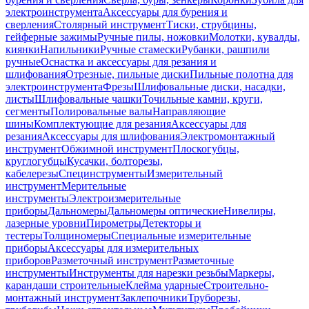
электроинструмента
Аксессуары для бурения и
сверления
Столярный инструмент
Тиски, струбцины,
гейферные зажимы
Ручные пилы, ножовки
Молотки, кувалды,
киянки
Напильники
Ручные стамески
Рубанки, рашпили
ручные
Оснастка и аксессуары для резания и
шлифования
Отрезные, пильные диски
Пильные полотна для
электроинструмента
Фрезы
Шлифовальные диски, насадки,
листы
Шлифовальные чашки
Точильные камни, круги,
сегменты
Полировальные валы
Направляющие
шины
Комплектующие для резания
Аксессуары для
резания
Аксессуары для шлифования
Электромонтажный
инструмент
Обжимной инструмент
Плоскогубцы,
круглогубцы
Кусачки, болторезы,
кабелерезы
Специнструменты
Измерительный
инструмент
Мерительные
инструменты
Электроизмерительные
приборы
Дальномеры
Дальномеры оптические
Нивелиры,
лазерные уровни
Пирометры
Детекторы и
тестеры
Толщиномеры
Специальные измерительные
приборы
Аксессуары для измерительных
приборов
Разметочный инструмент
Разметочные
инструменты
Инструменты для нарезки резьбы
Маркеры,
карандаши строительные
Клейма ударные
Строительно-
монтажный инструмент
Заклепочники
Труборезы,