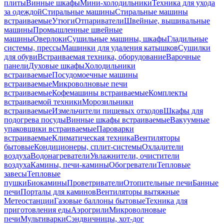
плиты
Винные шкафы
Мини-холодильники
Техника для ухода
за одеждой
Стиральные машины
Стиральные машины
встраиваемые
Утюги
Отпариватели
Швейные, вышивальные
машины
Промышленные швейные
машины
Оверлоки
Сушильные машины, шкафы
Гладильные
системы, прессы
Машинки для удаления катышков
Сушилки
для обуви
Встраиваемая техника, оборудование
Варочные
панели
Духовые шкафы
Холодильники
встраиваемые
Посудомоечные машины
встраиваемые
Микроволновые печи
встраиваемые
Кофемашины встраиваемые
Комплекты
встраиваемой техники
Морозильники
встраиваемые
Измельчители пищевых отходов
Шкафы для
подогрева посуды
Винные шкафы встраиваемые
Вакуумные
упаковщики встраиваемые
Пароварки
встраиваемые
Климатическая техника
Вентиляторы
бытовые
Кондиционеры, сплит-системы
Охладители
воздуха
Водонагреватели
Увлажнители, очистители
воздуха
Камины, печи-камины
Обогреватели
Тепловые
завесы
Тепловые
пушки
Биокамины
Проветриватели
Отопительные печи
Банные
печи
Порталы для каминов
Вентиляторы вытяжные
Метеостанции
Газовые баллоны бытовые
Техника для
приготовления еды
Аэрогрили
Микроволновые
печи
Мультиварки
Сэндвичницы, хот-дог