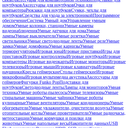
ноутбуков
Аксессуары для ноутбуков
Очки для
компьютера
Рюкзаки для ноутбуков
Сумки, чехлы для
ноутбуков
Средства для ухода за электроникой
Программное
обеспечение
Система Умный дом
Управление умным
домом
Умные колонки, станции
Умные камеры
видеонаблюдения
Умные датчики для дома
Умные
лампы
Умные выключатели
Умные розетки
Умные
светильники
Умные светодиодные ленты
Умные реле
Умные
замки
Умные домофоны
Умные карнизы
Умные
терморегуляторы
Игровая зона
Игровые приставки
Игры для
приставок
Игровые контроллеры
Игровые ноутбуки
Игровые
компьютеры
Игровые видеокарты
Игровые мониторы
Игровые
телевизоры
Игровые мыши
Игровые клавиатуры
Игровые
наушники
Кресла геймерские
Столы геймерские
Игровые
микрофоны
Игровая мультимедиа акустика
Аксессуары для
геймеров
Фигурки Funko Pop
Подставки для
ноутбуков
Светодиодные ленты
Лампы для мониторов
Умная
техника
Умные роботы-пылесосы
Умные телевизоры
Умные
стиральные машины
Умные чайники
Умные роботы
кулинарные
Умные вентиляторы
Умные кондиционеры
Умные
обогреватели
Умные увлажнители, очистители воздуха
Умные
отопительные котлы
Умные проветриватели
Умные радиочасы,
метеостанции
Умные кормушки и поилки для
животных
Умные напольные весы
Накопители данных
USB