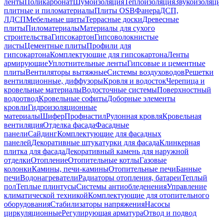
ленты
Поликарбонат
Шумоизоляция
Теплоизоляция
Звукоизоляц
плитные и пиломатериалы
Плиты OSB
Фанера
ДСП,
ЛДСП
Мебельные щиты
Террасные доски
Древесные
плиты
Пиломатериалы
Материалы для сухого
строительства
Гипсокартон
Гипсоволокнистые
листы
Цементные плиты
Профили для
гипсокартона
Комплектующие для гипсокартона
Ленты
армирующие
Уплотнительные ленты
Гипсовые и цементные
плиты
Вентиляторы вытяжные
Системы воздуховодов
Решетки
вентиляционные, диффузоры
Кровля и водосток
Черепица и
кровельные материалы
Водосточные системы
Поверхностный
водоотвод
Кровельные софиты
Доборные элементы
кровли
Гидроизоляционные
материалы
Шифер
Профнастил
Рулонная кровля
Кровельная
вентиляция
Отделка фасада
Фасадные
панели
Сайдинг
Комплектующие для фасадных
панелей
Декоративные штукатурки для фасада
Клинкерная
плитка для фасада
Декоративный камень для наружной
отделки
Отопление
Отопительные котлы
Газовые
колонки
Камины, печи-камины
Отопительные печи
Банные
печи
Водонагреватели
Радиаторы отопления, батареи
Теплый
пол
Теплые плинтусы
Системы антиобледенения
Управление
климатической техникой
Комплектующие для отопительного
оборудования
Стабилизаторы напряжения
Насосы
циркуляционные
Регулирующая арматура
Отвод и подвод