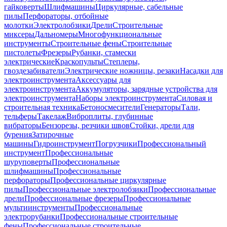
гайковерты
Шлифмашины
Циркулярные, сабельные
пилы
Перфораторы, отбойные
молотки
Электролобзики
Дрели
Строительные
миксеры
Дальномеры
Многофункциональные
инструменты
Строительные фены
Строительные
пистолеты
Фрезеры
Рубанки, стамески
электрические
Краскопульты
Степлеры,
гвоздезабиватели
Электрические ножницы, резаки
Насадки для
электроинструмента
Аксессуары для
электроинструмента
Аккумуляторы, зарядные устройства для
электроинструмента
Наборы электроинструмента
Силовая и
строительная техника
Бетоносмесители
Генераторы
Тали,
тельферы
Такелаж
Виброплиты, глубинные
вибраторы
Бензорезы, резчики швов
Стойки, дрели для
бурения
Затирочные
машины
Гидроинструмент
Погрузчики
Профессиональный
инструмент
Профессиональные
шуруповерты
Профессиональные
шлифмашины
Профессиональные
перфораторы
Профессиональные циркулярные
пилы
Профессиональные электролобзики
Профессиональные
дрели
Профессиональные фрезеры
Профессиональные
мультиинструменты
Профессиональные
электрорубанки
Профессиональные строительные
фены
Профессиональные строительные