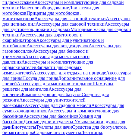
гидромассажем
Аксессуары и комплектующие для садовой
техники
Навесное оборудование
Двигатели для
мотоблоков
Прицепы для мотоблоков,
минитракторов
Аксессуары для газонной техники
Аксессуары
для цепных пил
Аксессуары для садовой техники
Аксессуары
для кусторезов, ножниц садовых
Моторные масла для садовой
техники
Аксессуары для аэратоторов и
скарификаторов
Аксессуары для культиваторов и
мотоблоков
Аксессуары для воздуходувок
Аксессуары для
газонокосилок
Аксессуары для бензокос и
триммеров
Аксессуары для моек высокого
давления
Аксессуары и комплектующие для
опрыскивателей
Запчасти для садовых
измельчителей
Аксессуары для отдыха на природе
Аксессуары
для гриля
Посуда для гриля
Дополнительное оснащение для
грилей
Аксессуары для мангалов, тандыров
Шампуры,
решетки для мангалов
Аксессуары для
копчения
Комплектующие для батутов
Средства для
розжига
Аксессуары для уничтожителей
насекомых
Аксессуары для садовой мебели
Аксессуары для
сумок-холодильников
Аксессуары и комплектующие для
бассейнов
Аксессуары для бассейнов
Химия для
бассейнов
Дачные души и туалеты
Умывальники, души для
дачи
Биотуалеты
Туалеты для дачи
Средства для биотуалетов,
биоактиваторы
Садовые инструменты
Лестницы,