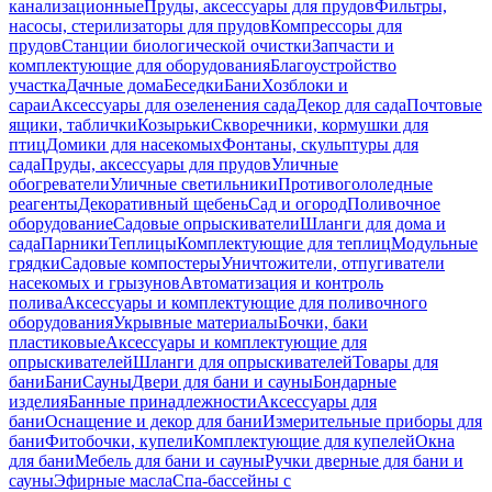
канализационные
Пруды, аксессуары для прудов
Фильтры,
насосы, стерилизаторы для прудов
Компрессоры для
прудов
Станции биологической очистки
Запчасти и
комплектующие для оборудования
Благоустройство
участка
Дачные дома
Беседки
Бани
Хозблоки и
сараи
Аксессуары для озеленения сада
Декор для сада
Почтовые
ящики, таблички
Козырьки
Скворечники, кормушки для
птиц
Домики для насекомых
Фонтаны, скульптуры для
сада
Пруды, аксессуары для прудов
Уличные
обогреватели
Уличные светильники
Противогололедные
реагенты
Декоративный щебень
Сад и огород
Поливочное
оборудование
Садовые опрыскиватели
Шланги для дома и
сада
Парники
Теплицы
Комплектующие для теплиц
Модульные
грядки
Садовые компостеры
Уничтожители, отпугиватели
насекомых и грызунов
Автоматизация и контроль
полива
Аксессуары и комплектующие для поливочного
оборудования
Укрывные материалы
Бочки, баки
пластиковые
Аксессуары и комплектующие для
опрыскивателей
Шланги для опрыскивателей
Товары для
бани
Бани
Сауны
Двери для бани и сауны
Бондарные
изделия
Банные принадлежности
Аксессуары для
бани
Оснащение и декор для бани
Измерительные приборы для
бани
Фитобочки, купели
Комплектующие для купелей
Окна
для бани
Мебель для бани и сауны
Ручки дверные для бани и
сауны
Эфирные масла
Спа-бассейны с