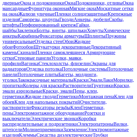
дверные
Окна и подоконники
Окна
Подоконники, отливы
Окна
мансардные
Фурнитура оконная
Мягкие окна
Москитные сетки
на окна
Жалюзи уличные
Пленки солнцезащитные
Крепежные
изделия
Саморезы, шурупы
Гвозди
Анкеры, дюбели
Скобы,
штифты
Перфорированный крепеж
Гайки,
шайбы
Заклепки
Болты, винты, шпильки
Хомуты
Химические
анкеры
Карабины
Фиксаторы арматуры
Шплинты
Пружины
универсальные
Отделка стен
Обои
Жидкие
обои
Фотообои
Штукатурки декоративные
Декоративный
камень
Скинали
Пленки самоклеящиеся
Армирующие
сетки
Стеновые панели
Уголки, маяки,
профили
Вагонка
Стеклохолсты, флизелин
Экраны для
радиаторов
Отделка потолка
Потолочные системы
Потолочные
панели
Потолочные плиты
Багеты, молдинги,
уголки
Лакокрасочные материалы
Краски
Эмали
Лаки
Морилки,
пропитки
Колеры для краски
Растворители
Грунтовки
Краски,
эмали аэрозольные
Краски, эмали
Пены, клеи,
герметики
Жидкие гвозди
Герметики
Монтажная пена
Клеи для
обоев
Клеи для напольных покрытий
Очистители,
растворители
Фиксаторы резьбы
Клеи
Герметики,
пены
Электромонтажное оборудование
Розетки и
выключатели
Электрические звонки
Коробки
распределительные и подрозетники
Электропатроны
Вилки,
штепсели
Молниеприемники
Заземление
Электромонтажные
изделия
Клеммы
Средства диэлектрические
Трубки