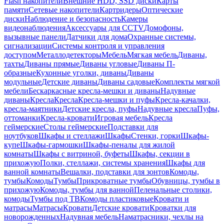
Flash накопители
Внешние HDD, SSD диски
Карты
памяти
Сетевые накопители
Картридеры
Оптические
диски
Наблюдение и безопасность
Камеры
видеонаблюдения
Аксессуары для CCTV
Домофоны,
вызывные панели
Датчики для дома
Охранные системы,
сигнализации
Системы контроля и управления
доступом
Металлодетекторы
Мебель
Мягкая мебель
Диваны,
тахты
Диваны прямые
Диваны угловые
Диваны П-
образные
Кухонные уголки, диваны
Диваны
модульные
Детские диваны
Диваны садовые
Комплекты мягкой
мебели
Бескаркасные кресла-мешки и диваны
Надувные
диваны
Кресла
Кресла
Кресла-мешки и пуфы
Кресла-качалки,
кресла-маятники
Детские кресла, пуфы
Надувные кресла
Пуфы,
оттоманки
Кресла-кровати
Игровая мебель
Кресла
геймерские
Столы геймерские
Подставки для
ноутбуков
Шкафы и стеллажи
Шкафы
Стенки, горки
Шкафы-
купе
Шкафы-гармошки
Шкафы-пеналы для жилой
комнаты
Шкафы с витриной, буфеты
Шкафы, секции в
прихожую
Полки, стеллажи, системы хранения
Шкафы для
ванной комнаты
Вешалки, подставки для зонтов
Комоды,
тумбы
Комоды
Тумбы
Прикроватные тумбы
Обувницы, тумбы в
прихожую
Комоды, тумбы для ванной
Пеленальные столики,
комоды
Тумбы под ТВ
Комоды пластиковые
Кровати и
матрасы
Матрасы
Кровати
Детские кровати
Кроватки для
новорожденных
Надувная мебель
Наматрасники, чехлы на