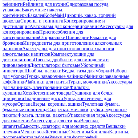
рейлинги
Рейлинги для кухни
Одноразовая посуда,
упаковка
Вакуумные пакеты,
контейнеры
Бакалея
Кофе
Чай
Цикорий, какао, горячий
шоколад
Сиропы и топпинги
Консервирование и
дистилляция
Автоклавы для консервирования
Аксессуары для
консервирования
Приспособления для
консервирования
Открывалки
Пивоварни
Емкости для
брожения
Ингредиенты для приготовления алкогольных
напитков
Аксессуары для приготовления и хранения
алкогольных напитков
Комплектующие для
дистилляторов
Прессы, дробилки для виноделия и
пивоварения
Дистилляторы бытовые
Уборочный
инвентарь
Швабры, насадки
Ведра, тазы для уборки
Наборы
для уборки
Турки, заварочные чайники
Чайники заварочные,
кофейники
Чайники для плиты
Турки, молочники
Аксессуары
для чайников, электрочайников
Фильтры-
кувшины
Хозяйственные товары
Сушилки для белья,
прищепки
Гладильные доски
Урны, контейнеры для
мусора
Органайзеры, корзины, ящики
Туалетная бумага,
бумажные полотенца
Салфетки, мочалки, губки, мусорные
пакеты
Фольга, пленка, пакеты
Упаковочная тара
Аксессуары
для глажения
Аксессуары для стирки
Веревки,
шпагаты
Емкости, дозаторы для моющих средств
Вешалки-
плечики
Мешки хозяйственные
Сувениры
Копилки
Картины,
постеры
Фотоальбомы
Рамки для фотографий,