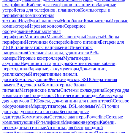
смартфонов
Кабели для телефонов, планшетов
Зарядные
устройства для телефонов, планшетов
Компьютеры и
периферия
Компьютерная
техника
Ноутбуки
Планшеты
Моноблоки
Компьютеры
Игровые
компьютеры
Игровые консоли
Серверное
оборудование
Компьютерная
периферия
Мониторы
Мыши
Клавиатуры
Стилусы
Наборы
периферии
Источники бесперебойного питания
Батареи для
ИБП
Стабилизаторы напряжения
Инверторы
напряжения
Сетевые фильтры, удлинители
Веб-
камеры
Игровые контроллеры
Мультимедиа
акустика
Наушники и гарнитуры
Компьютерные кабели,
переходники
Зарядные, аккумуляторы
Док-станции,
репликаторы
Интерактивные панели,
доски
Комплектующие
Жесткие диски, SSD
Оперативная
память
Видеокарты
Компьютерные блоки
питания
Материнские платы
Системы охлаждения
Корпуса для
компьютеров
Процессоры
Оптические приводы
Аксессуары
для корпусов ПК
Боксы, док-станции для накопителей
Сетевое
оборудование
Маршрутизаторы, DSL-модемы
Wi-Fi точки
доступа, усилители сигнала
Беспроводные
адаптеры
Коммутаторы
Сетевые адаптеры
Powerline
Сетевые
комплектующие
IP-телефония
Медиаконвертеры
Кабели,
переходники сетевые
Антенны для беспроводной
связи
Аксессуары для компьютерной техники
Подставки для