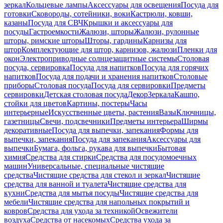
зеркал
Кольцевые лампы
Аксессуары для освещения
Посуда для
готовки
Сковороды, сотейники, воки
Кастрюли, ковши,
казаны
Посуда для СВЧ
Крышки и аксессуары для
посуды
Гастроемкости
Жалюзи, шторы
Жалюзи, рулонные
шторы, римские шторы
Шторы, гардины
Карнизы для
штор
Комплектующие для штор, карнизов, жалюзи
Пленки для
окон
Электроприводные солнцезащитные системы
Столовая
посуда, сервировка
Посуда для напитков
Посуда для горячих
напитков
Посуда для подачи и хранения напитков
Столовые
приборы
Столовая посуда
Посуда для сервировки
Предметы
сервировки
Детская столовая посуда
Декор
Зеркала
Кашпо,
стойки для цветов
Картины, постеры
Часы
интерьерные
Искусственные цветы, растения
Вазы
Ключницы,
газетницы
Свечи, подсвечники
Предметы интерьера
Ширмы
декоративные
Посуда для выпечки, запекания
Формы для
выпечки, запекания
Посуда для запекания
Аксессуары для
выпечки
Бумага, фольга, рукава для выпечки
Бытовая
химия
Средства для стирки
Средства для посудомоечных
машин
Универсальные, специальные чистящие
средства
Чистящие средства для стекол и зеркал
Чистящие
средства для ванной и туалета
Чистящие средства для
кухни
Средства для мытья посуды
Чистящие средства для
мебели
Чистящие средства для напольных покрытий и
ковров
Средства для ухода за техникой
Освежители
воздуха
Средства от насекомых
Средства ухода за