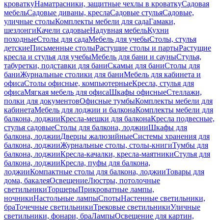
кроватку
Наматрасники, защитные чехлы в кроватку
Садовая
мебель
Садовые диваны, кресла
Садовые стулья
Садовые,
уличные столы
Комплекты мебели для сада
Гамаки,
шезлонги
Качели садовые
Надувная мебель
Кухни
походные
Столы для сада
Мебель для учебы
Столы, стулья
детские
Письменные столы
Растущие столы и парты
Растущие
кресла и стулья для учебы
Мебель для бани и сауны
Стулья,
табуретки, подставки для бани
Скамьи для бани
Столы для
бани
Журнальные столики для бани
Мебель для кабинета и
офиса
Столы офисные, компьютерные
Кресла, стулья для
офиса
Мягкая мебель для офиса
Шкафы офисные
Стеллажи,
полки для документов
Офисные тумбы
Комплекты мебели для
кабинета
Мебель для лоджии и балкона
Комплекты мебели для
балкона, лоджии
Кресла-мешки для балкона
Кресла подвесные,
стулья садовые
Столы для балкона, лоджии
Шкафы для
балкона, лоджии
Дверцы жалюзийные
Системы хранения для
балкона, лоджии
Журнальные столы, столы-книги
Тумбы для
балкона, лоджии
Кресла-качалки, кресла-маятники
Стулья для
балкона, лоджии
Кресла, пуфы для балкона,
лоджии
Компактные столы для балкона, лоджии
Товары для
дома, бакалея
Освещение
Люстры, потолочные
светильники
Торшеры
Прикроватные лампы,
ночники
Настольные лампы
Споты
Настенные светильники,
бра
Точечные светильники
Трековые светильники
Уличные
светильники, фонари, бра
Лампы
Освещение для картин,