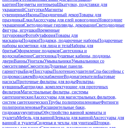
картин
Предметы интерьера
Шкатулки, подставки для
украшений
Статуэтки
Магниты
сувенирные
Иконы
Праздничный декор
Товары для
праздника
Елки
Аксессуары для елей новогодних
Новогодние
украшения
Светодиодные гирлянды, декорации
Светодиодные
фигуры, игрушки
Временные
татуировки
Фотобутафория
Товары для
маскарада
Подарки
Подарки, подарочные наборы
Подарочные
наборы косметики для лица и тела
Наборы для
бритья
Оформление подарков
Сантехника и
водоснабжение
Сантехника
Душевые кабины, поддоны,
двери
Ванны
Унитазы
Умывальники
Умывальники со
смесителями
Смесители
Душевые панели,
гарнитуры
Биде
Писсуары
Полотенцесушители
Спа-бассейны с
гидромассажем
Водоснабжение
Водонагреватели
Бытовые
насосы
Проточные фильтры для воды
Фильтры-
кувшины
Картриджи, комплектующие для проточных
фильтров
Магистральные фильтры, системы
сантехнические
Аксессуары для магистральных фильтров,
систем сантехнических
Трубы полипропиленовые
Фитинги
полипропиленовые
Расширительные баки,
гидроаккумуляторы
Обустройство ванной комнаты и
туалета
Мебель для ванной
Зеркала для ванной
Аксессуары для
ванной и туалета
Сиденья и чехлы для унитаза
Шторки,
карнизы для ванны
Стеклянные, пластиковые шторки для