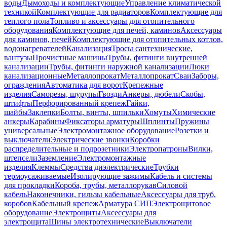
воды
Дымоходы и комплектующие
Управление климатической
техникой
Комплектующие для радиаторов
Комплектующие для
теплого пола
Топливо и аксессуары для отопительного
оборудования
Комплектующие для печей, каминов
Аксессуары
для каминов, печей
Комплектующие для отопительных котлов,
водонагревателей
Канализация
Тросы сантехнические,
вантузы
Прочистные машины
Трубы, фитинги внутренней
канализации
Трубы, фитинги наружной канализации
Люки
канализационные
Металлопрокат
Металлопрокат
Сваи
Заборы,
ограждения
Автоматика для ворот
Крепежные
изделия
Саморезы, шурупы
Гвозди
Анкеры, дюбели
Скобы,
штифты
Перфорированный крепеж
Гайки,
шайбы
Заклепки
Болты, винты, шпильки
Хомуты
Химические
анкеры
Карабины
Фиксаторы арматуры
Шплинты
Пружины
универсальные
Электромонтажное оборудование
Розетки и
выключатели
Электрические звонки
Коробки
распределительные и подрозетники
Электропатроны
Вилки,
штепсели
Заземление
Электромонтажные
изделия
Клеммы
Средства диэлектрические
Трубки
термоусаживаемые
Изолирующие зажимы
Кабель и системы
для прокладки
Короба, трубы, металлорукав
Силовой
кабель
Наконечники, гильзы кабельные
Аксессуары для труб,
коробов
Кабельный крепеж
Арматура СИП
Электрощитовое
оборудование
Электрощиты
Аксессуары для
электрощита
Шины электротехнические
Выключатели