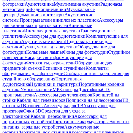
фоторамки
Аудиотехника
Мультимедиа акустика
Радиочасы,
метеостанции
Радиоприемники
Музыкальные
центры
Домашние кинотеатры
Акустические
системы
Проигрыватели виниловых пластинок
Аксессуары
для виниловых проигрывателей
Виниловые
пластинки
Инсталляционная акустика
Трансляционные
усилители
Аксессуары для аудиотехники
Комплектующие для
акустики
Акустические кабели
Подставки, стойки для
акустики
Сумки, чехлы для акустики
Оборудование для
фотостудии
Кольцевые лампы
Фоны для фотостудии
Студийное
освещение
Насадки светоформирующие для
фотостудии
Фотозонты, отражатели
Оборудование для
предметной съемки
Вспышки студийные
Комплекты
оборудования для фотостудии
Стойки, системы крепления для
студийного оборудования
Портативная
аудиотехника
Наушники и гарнитуры
Портативные колонки,
акустика
Умные колонки
MP3-плееры
Диктофоны
CD-
проигрыватели
Аксессуары для телевизоров
Кронштейны,
стойки
Кабели для телевизоров
Подписки на видеосервисы
ТВ-
антенны
ТВ-тюнеры
Аксессуары для ТВ
Аксессуары для
проектора
Очки 3D
Средства для ухода за
электроникой
Кабели, переходники
Аксессуары для
портативных устройств
Портативные аккумуляторы
Элементы
питания, зарядные устройства
Аккумуляторные
батареи
Держатели, док-станции
Аксессуары для планшетов,