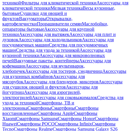
техникой
Фильтры для климатической техники
Аксессуары для
климатической техники
Мелкая техника
Весы кухонные,
бытовые
Сушилки для овощей и
фруктов
Вакууматоры
Открывалки,
картофелечистки
Проращиватели семян
Маслобойки,
сепараторы бытовые
Аксессуары для крупной
техники
Аксессуары для вытяжек
Аксессуары для плит и
духовок
Аксессуары для холодильников
Аксессуары для
посудомоечных машин
Средства для посудомоечных
машин
Средства для ухода за техникой
Аксессуары для
кухонной техники
Аксессуары для микроволновых
печей
Вакуумные пакеты, контейнеры
Аксессуары для
кофемашин
Аксессуары для мультиварок,
хлебопечек
Аксессуары для тостеров, сэндвичниц
Аксессуары
для кухонных комбайнов
Аксессуары для
мясорубок
Аксессуары для блендеров, миксеров
Аксессуары
для сушилок овощей и фруктов
Аксессуары для
йогуртниц
Аксессуары для аэрогрилей,
электрогрилей
Аксессуары для соковыжималок
Средства для
ухода за техникой
Смартфоны, ТВ и
электроника
Смартфоны
Смартфоны
Смартфоны
восстановленные
Смартфоны Apple
Смартфоны
Xiaomi
Смартфоны Samsung
Смартфоны Honor
Смартфоны
Huawei
Смартфоны POCO
Смартфоны Infinix
Смартфоны
Tecno
Смартфоны Realme
Смартфоны Samsung Galaxy S26