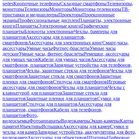
series
Кнопочные телефоны
Складные смартфоны
Телевизоры,
мониторы
Телевизоры
Мониторы
Мониторы-телевизоры
ТВ-
приставки и медиаплееры
Проекторы
Проекционные
экраны
Профессиональные дисплеи
Планшеты, электронные
книги
Планшеты
Электронные книги
Графические
планшеты
Блокноты электронные
Чехлы, бамперы для
планшетов
Аксессуары для планшетов,
смартфонов
Аксессуары для электронных книг
Смарт-часы,
аксессуары
Умные часы
Фитнес-браслеты
Умные часы
детские
Умные часы, фитнес-браслеты
Ремешки, аксессуары
для умных часов
Кабели для умных часов
Аксессуары для
смартфонов, планшетов
Зарядные устройства для телефонов,
планшетов
Чехлы, защитные стекла для телефонов
Чехлы для
смартфонов
Защитные стекла для смартфонов
Защитные
пленки для смартфонов
Стилусы для смартфонов
Игровые
аксессуары для смартфонов
Чехлы для планшетов
Чехлы с
клавиатурой для планшетов
Защитные стекла для
планшетов
Защитные пленки для планшетов
Сумки для
планшетов
Стилусы для планшетов
Аксессуары для
планшетов, смартфонов
Кабели для телефонов,
планшетов
Фото,
видеосъемка
Фотоаппараты
Видеокамеры
Экшн-камеры
Карты
памяти
Объективы
Вспышки
Аксессуары для камер
Сумки и
чехлы для камер
Зарядные устройства, аккумуляторы для фото,
видеокамер
Аксессуары для объективов
Штативы
Цифровые