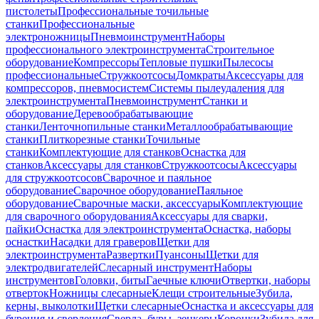
пистолеты
Профессиональные точильные
станки
Профессиональные
электроножницы
Пневмоинструмент
Наборы
профессионального электроинструмента
Строительное
оборудование
Компрессоры
Тепловые пушки
Пылесосы
профессиональные
Стружкоотсосы
Домкраты
Аксессуары для
компрессоров, пневмосистем
Системы пылеудаления для
электроинструмента
Пневмоинструмент
Станки и
оборудование
Деревообрабатывающие
станки
Ленточнопильные станки
Металлообрабатывающие
станки
Плиткорезные станки
Точильные
станки
Комплектующие для станков
Оснастка для
станков
Аксессуары для станков
Стружкоотсосы
Аксессуары
для стружкоотсосов
Сварочное и паяльное
оборудование
Сварочное оборудование
Паяльное
оборудование
Сварочные маски, аксессуары
Комплектующие
для сварочного оборудования
Аксессуары для сварки,
пайки
Оснастка для электроинструмента
Оснастка, наборы
оснастки
Насадки для граверов
Щетки для
электроинструмента
Развертки
Пуансоны
Щетки для
электродвигателей
Слесарный инструмент
Наборы
инструментов
Головки, биты
Гаечные ключи
Отвертки, наборы
отверток
Ножницы слесарные
Клещи строительные
Зубила,
керны, выколотки
Щетки слесарные
Оснастка и аксессуары для
бурения и сверления
Сверла, буры, зенкеры
Коронки
Зубила для