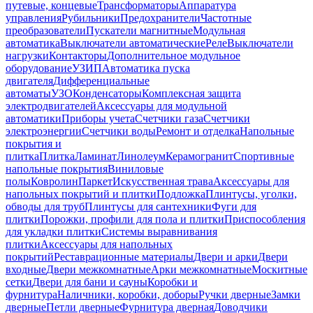
путевые, концевые
Трансформаторы
Аппаратура
управления
Рубильники
Предохранители
Частотные
преобразователи
Пускатели магнитные
Модульная
автоматика
Выключатели автоматические
Реле
Выключатели
нагрузки
Контакторы
Дополнительное модульное
оборудование
УЗИП
Автоматика пуска
двигателя
Дифференциальные
автоматы
УЗО
Конденсаторы
Комплексная защита
электродвигателей
Аксессуары для модульной
автоматики
Приборы учета
Счетчики газа
Счетчики
электроэнергии
Счетчики воды
Ремонт и отделка
Напольные
покрытия и
плитка
Плитка
Ламинат
Линолеум
Керамогранит
Спортивные
напольные покрытия
Виниловые
полы
Ковролин
Паркет
Искусственная трава
Аксессуары для
напольных покрытий и плитки
Подложка
Плинтусы, уголки,
обводы для труб
Плинтусы для сантехники
Фуги для
плитки
Порожки, профили для пола и плитки
Приспособления
для укладки плитки
Системы выравнивания
плитки
Аксессуары для напольных
покрытий
Реставрационные материалы
Двери и арки
Двери
входные
Двери межкомнатные
Арки межкомнатные
Москитные
сетки
Двери для бани и сауны
Коробки и
фурнитура
Наличники, коробки, доборы
Ручки дверные
Замки
дверные
Петли дверные
Фурнитура дверная
Доводчики