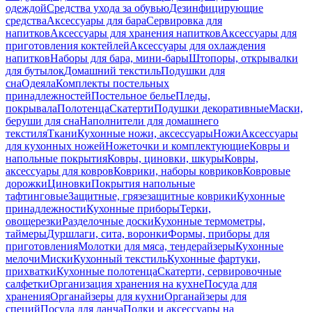
одеждой
Средства ухода за обувью
Дезинфицирующие
средства
Аксессуары для бара
Сервировка для
напитков
Аксессуары для хранения напитков
Аксессуары для
приготовления коктейлей
Аксессуары для охлаждения
напитков
Наборы для бара, мини-бары
Штопоры, открывалки
для бутылок
Домашний текстиль
Подушки для
сна
Одеяла
Комплекты постельных
принадлежностей
Постельное белье
Пледы,
покрывала
Полотенца
Скатерти
Подушки декоративные
Маски,
беруши для сна
Наполнители для домашнего
текстиля
Ткани
Кухонные ножи, аксессуары
Ножи
Аксессуары
для кухонных ножей
Ножеточки и комплектующие
Ковры и
напольные покрытия
Ковры, циновки, шкуры
Ковры,
аксессуары для ковров
Коврики, наборы ковриков
Ковровые
дорожки
Циновки
Покрытия напольные
тафтинговые
Защитные, грязезащитные коврики
Кухонные
принадлежности
Кухонные приборы
Терки,
овощерезки
Разделочные доски
Кухонные термометры,
таймеры
Дуршлаги, сита, воронки
Формы, приборы для
приготовления
Молотки для мяса, тендерайзеры
Кухонные
мелочи
Миски
Кухонный текстиль
Кухонные фартуки,
прихватки
Кухонные полотенца
Скатерти, сервировочные
салфетки
Организация хранения на кухне
Посуда для
хранения
Органайзеры для кухни
Органайзеры для
специй
Посуда для ланча
Полки и аксессуары на