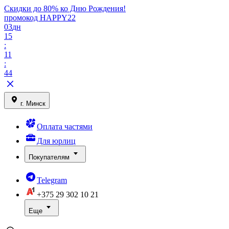
Скидки до 80% ко Дню Рождения!
промокод HAPPY22
03
дн
15
:
11
:
44
г. Минск
Оплата частями
Для юрлиц
Покупателям
Telegram
+375 29
302 10 21
Еще