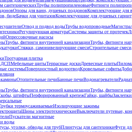
ем сантехнических
Трубы полипропиленовые
Фитинги полипроп
ддонов
Опоры для ванн, душевых поддонов
Комплектующие для 
ов, биде
Бачки для унитазов
Комплектующие для душевых гарнит
есушители
Отвод и подвод воды
Трубы водопроводные
Магистрал
антехники
Регулирующая арматура
Системы защиты от протечек
Л
ций
Опрессовочные насосы
ны
Трубы, фитинги внутренней канализации
Трубы, фитинги на
катурки
Стяжки, самонивелирующие смеси
Строительные смеси,
ки
Тротуарная плитка
ЛДСП
Мебельные щиты
Террасные доски
Древесные плиты
Пилом
ные системы
Поверхностный водоотвод
Кровельные софиты
Добо
тиляция
-камины
Отопительные печи
Банные печи
Водонагреватели
Радиат
ны
Трубы, фитинги внутренней канализации
Трубы, фитинги на
Скобы, штифты
Перфорированный крепеж
Гайки, шайбы
Заклепки
ерсальные
Трубки термоусаживаемые
Изолирующие зажимы
лектрощита
Шины электротехнические
Выключатели путевые, ко
атели
Пускатели магнитные
ки воды
усы, уголки, обводы для труб
Плинтусы для сантехники
Фуги дл