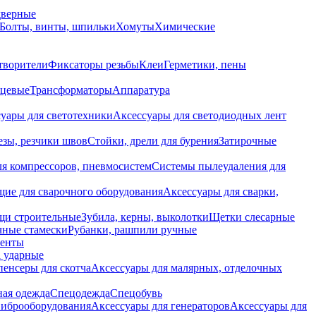
дверные
Болты, винты, шпильки
Хомуты
Химические
творители
Фиксаторы резьбы
Клеи
Герметики, пены
нцевые
Трансформаторы
Аппаратура
уары для светотехники
Аксессуары для светодиодных лент
езы, резчики швов
Стойки, дрели для бурения
Затирочные
ля компрессоров, пневмосистем
Системы пылеудаления для
ие для сварочного оборудования
Аксессуары для сварки,
щи строительные
Зубила, керны, выколотки
Щетки слесарные
чные стамески
Рубанки, рашпили ручные
енты
 ударные
енсеры для скотча
Аксессуары для малярных, отделочных
ная одежда
Спецодежда
Спецобувь
виброоборудования
Аксессуары для генераторов
Аксессуары для