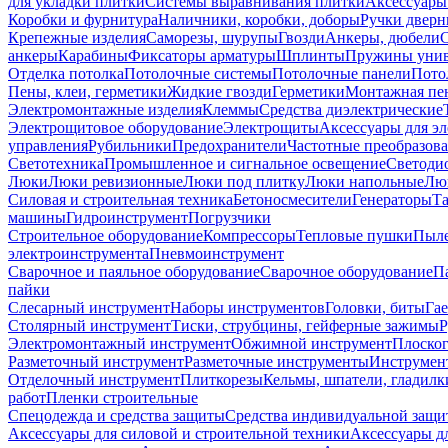
для укладки плитки
Системы выравнивания плитки
Аксессуары
Коробки и фурнитура
Наличники, коробки, доборы
Ручки дверн
Крепежные изделия
Саморезы, шурупы
Гвозди
Анкеры, дюбели
анкеры
Карабины
Фиксаторы арматуры
Шплинты
Пружины унив
Отделка потолка
Потолочные системы
Потолочные панели
Пото
Пены, клеи, герметики
Жидкие гвозди
Герметики
Монтажная пе
Электромонтажные изделия
Клеммы
Средства диэлектрические
Электрощитовое оборудование
Электрощиты
Аксессуары для э
управления
Рубильники
Предохранители
Частотные преобразов
Светотехника
Промышленное и сигнальное освещение
Светоди
Люки
Люки ревизионные
Люки под плитку
Люки напольные
Люк
Силовая и строительная техника
Бетоносмесители
Генераторы
Та
машины
Гидроинструмент
Погрузчики
Строительное оборудование
Компрессоры
Тепловые пушки
Пыле
электроинструмента
Пневмоинструмент
Сварочное и паяльное оборудование
Сварочное оборудование
П
пайки
Слесарный инструмент
Наборы инструментов
Головки, биты
Га
Столярный инструмент
Тиски, струбцины, гейферные зажимы
Р
Электромонтажный инструмент
Обжимной инструмент
Плоског
Разметочный инструмент
Разметочные инструменты
Инструмент
Отделочный инструмент
Плиткорезы
Кельмы, шпатели, гладилк
работ
Пленки строительные
Спецодежда и средства защиты
Средства индивидуальной защ
Аксессуары для силовой и строительной техники
Аксессуары дл