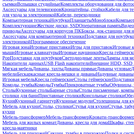
съемки
Вспышки студийные
Комплекты оборудования для фото
Аксессуары для телевизоров
Кронштейны, стойки
Кабели для т
для ухода за электроникой
Кабели, переходники
Компьютерная техника
Ноутбуки
Планшеты
Моноблоки
Компью
Комплектующие
Жесткие диски, SSD
Оперативная память
Видео
приводы
Аксессуары для корпусов ПК
Боксы, док-станции для 
Аксессуары для компьютерной техники
Подставки для ноутбук
электроникой
Программное обеспечение
Игровая зона
Игровые приставки
Игры для приставок
Игровые 
мыши
Игровые клавиатуры
Игровые наушники
Кресла геймерск
Pop
Подставки для ноутбуков
Светодиодные ленты
Лампы для м
Накопители данных
USB Flash накопители
Внешние HDD, SSD 
Мягкая мебель
Диваны, тахты
Диваны прямые
Диваны угловые
Д
мебели
Бескаркасные кресла-мешки и диваны
Надувные диваны
Игровая мебель
Кресла геймерские
Столы геймерские
Подставки
Комоды, тумбы
Комоды
Тумбы
Прикроватные тумбы
Обувницы, 
Столы
Кухонные столы
Барные столы
Столы письменные, комп
столики для бани
Приставные столики
Консольные столики
Обе
Кухня
Кухонный гарнитур
Кухонные модули
Столешницы для к
Мебель для кухни
Столы, столики
Стулья для кухни
Стулья, таб
кухни
Мебель-трансформер
Мебель-трансформер
Кровати-трансформе
Мебель для жилых комнат
Диваны, кресла для дома
Шкафы, стен
кресла-маятники
Мебель для прихожей
Секции, тумбы в прихожую
Полки и сист