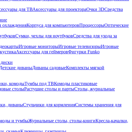
сессуары для ТВ
Аксессуары для проектора
Очки 3D
Средства
ание
 охлаждения
Корпуса для компьютеров
Процессоры
Оптические
утбуков
Сумки, чехлы для ноутбуков
Средства для ухода за
деокарты
Игровые мониторы
Игровые телевизоры
Игровые
акустика
Аксессуары для геймеров
Фигурки Funko
 диски
Детские диваны
Диваны садовые
Комплекты мягкой
ики, комоды
Тумбы под ТВ
Комоды пластиковые
довые столы
Растущие столы и парты
Столы, журнальные
ки, диваны
Стульчики для кормления
Системы хранения для
моды и тумбы
Журнальные столы, столы-книги
Кресла-качалки,
ки, скамьи
Ключницы, газетницы