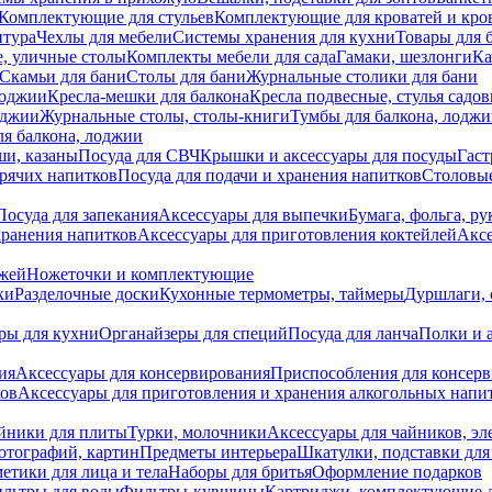
Комплектующие для стульев
Комплектующие для кроватей и кро
итура
Чехлы для мебели
Системы хранения для кухни
Товары для 
, уличные столы
Комплекты мебели для сада
Гамаки, шезлонги
Ка
Скамьи для бани
Столы для бани
Журнальные столики для бани
лоджии
Кресла-мешки для балкона
Кресла подвесные, стулья садо
оджии
Журнальные столы, столы-книги
Тумбы для балкона, лодж
я балкона, лоджии
ши, казаны
Посуда для СВЧ
Крышки и аксессуары для посуды
Гаст
орячих напитков
Посуда для подачи и хранения напитков
Столовы
Посуда для запекания
Аксессуары для выпечки
Бумага, фольга, р
хранения напитков
Аксессуары для приготовления коктейлей
Аксе
ожей
Ножеточки и комплектующие
ки
Разделочные доски
Кухонные термометры, таймеры
Дуршлаги, 
ры для кухни
Органайзеры для специй
Посуда для ланча
Полки и 
ия
Аксессуары для консервирования
Приспособления для консер
ков
Аксессуары для приготовления и хранения алкогольных напи
йники для плиты
Турки, молочники
Аксессуары для чайников, э
отографий, картин
Предметы интерьера
Шкатулки, подставки дл
етики для лица и тела
Наборы для бритья
Оформление подарков
льтры для воды
Фильтры-кувшины
Картриджи, комплектующие д