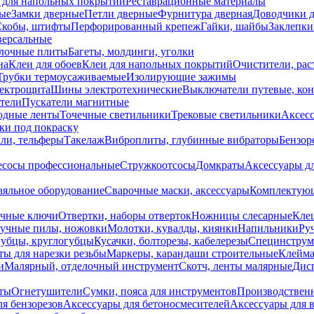
 для напольных покрытий
Реставрационные материалы
ые
Замки дверные
Петли дверные
Фурнитура дверная
Доводчики 
Скобы, штифты
Перфорированный крепеж
Гайки, шайбы
Заклепки
ерсальные
лочные плиты
Багеты, молдинги, уголки
на
Клеи для обоев
Клеи для напольных покрытий
Очистители, рас
Трубки термоусаживаемые
Изолирующие зажимы
лектрощита
Шины электротехнические
Выключатели путевые, ко
атели
Пускатели магнитные
одные ленты
Точечные светильники
Трековые светильники
Аксесс
и под покраску
ли, тельферы
Такелаж
Виброплиты, глубинные вибраторы
Бензор
сосы профессиональные
Стружкоотсосы
Домкраты
Аксессуары д
аяльное оборудование
Сварочные маски, аксессуары
Комплектующ
ечные ключи
Отвертки, наборы отверток
Ножницы слесарные
Кле
учные пилы, ножовки
Молотки, кувалды, киянки
Напильники
Ру
убцы, круглогубцы
Кусачки, болторезы, кабелерезы
Специнструм
ы для нарезки резьбы
Маркеры, карандаши строительные
Клейма
и
Малярный, отделочный инструмент
Скотч, ленты малярные
Дисп
иты
Огнетушители
Сумки, пояса для инструментов
Производствен
я бензорезов
Аксессуары для бетоносмесителей
Аксессуары для 