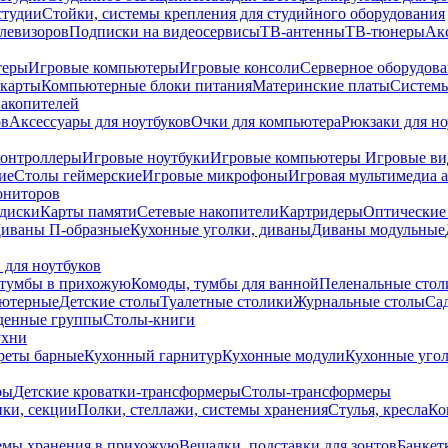
студии
Стойки, системы крепления для студийного оборудования
елевизоров
Подписки на видеосервисы
ТВ-антенны
ТВ-тюнеры
Ак
теры
Игровые компьютеры
Игровые консоли
Серверное оборудов
карты
Компьютерные блоки питания
Материнские платы
Системы
накопителей
ов
Аксессуары для ноутбуков
Очки для компьютера
Рюкзаки для но
контроллеры
Игровые ноутбуки
Игровые компьютеры
Игровые ви
ие
Столы геймерские
Игровые микрофоны
Игровая мультимедиа 
ониторов
диски
Карты памяти
Сетевые накопители
Картридеры
Оптические
иваны П-образные
Кухонные уголки, диваны
Диваны модульные
 для ноутбуков
тумбы в прихожую
Комоды, тумбы для ванной
Пеленальные стол
ьютерные
Детские столы
Туалетные столики
Журнальные столы
Са
денные группы
Столы-книги
ухни
уреты барные
Кухонный гарнитур
Кухонные модули
Кухонные угол
ры
Детские кроватки-трансформеры
Столы-трансформеры
ки, секции
Полки, стеллажи, системы хранения
Стулья, кресла
Ко
емы хранения в прихожую
Вешалки, подставки для зонтов
Банкет