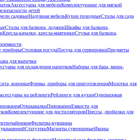
ваток
Аксессуары для мебели
Комплектующие для мягкой
безопасности детей
чели садовые
Надувная мебель
Кухни походные
Столы для сада
вые
Столы для балкона, лоджии
Шкафы для балкона,
ии
Кресла-качалки, кресла-маятники
Стулья для балкона,
роемкости
е приборы
Столовая посуда
Посуда для сервировки
Предметы
укава для выпечки
ссуары для охлаждения напитков
Наборы для бара, мини-
сита, воронки
Формы, приборы для приготовления
Молотки для
аксессуары на рейлинги
Рейлинги для кухни
Одноразовая
вирования
Открывалки
Пивоварни
Емкости для
тков
Комплектующие для дистилляторов
Прессы, дробилки для
лектрочайников
Фильтры-кувшины
я украшений
Статуэтки
Магниты сувенирные
Иконы
ля проточных фильтров
Магистральные фильтры, системы