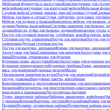
Мебельная фурнитура и аксессуары
Комплектующие для столов
мебели
Комплектующие для корпусной мебели
Мебельная фурн
Садовая мебель
Садовые диваны, кресла
Садовые стулья
Садовые
Мебель для бани и сауны
Стулья, табуретки, подставки для бани
Мебель для лоджии и балкона
Комплекты мебели для балкона, 
лоджии
Дверцы жалюзийные
Системы хранения для балкона, л
лоджии
Кресла, пуфы для балкона, лоджии
Компактные столы дл
Посуда для готовки
Сковороды, сотейники, воки
Кастрюли, ков
Столовая посуда, сервировка
Посуда для напитков
Посуда для г
сервировки
Детская столовая посуда
Посуда для выпечки, запекания
Формы для выпечки, запекания
Аксессуары для бара
Сервировка для напитков
Аксессуары для 
бары
Штопоры, открывалки для бутылок
Кухонные ножи, аксессуары
Ножи
Аксессуары для кухонных н
Кухонные принадлежности
Кухонные приборы
Терки, овощерез
мяса, тендерайзеры
Кухонные мелочи
Миски
Организация хранения на кухне
Посуда для хранения
Органайзе
посуда, упаковка
Вакуумные пакеты, контейнеры
Консервирование и дистилляция
Автоклавы для консервирован
брожения
Ингредиенты для приготовления алкогольных напит
виноделия и пивоварения
Дистилляторы бытовые
Турки, заварочные чайники
Чайники заварочные, кофейники
Ча
Сувениры
Копилки
Картины, постеры
Фотоальбомы
Рамки для ф
Подарки
Подарки, подарочные наборы
Подарочные наборы косм
Водоснабжение
Водонагреватели
Бытовые насосы
Проточные фи