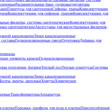
иленовые
Расширительные баки, гидроаккумуляторы
ванн
Плинтусы для сантехники
Сифоны, трапы
Комплектующие
уров
Комплектующие для сифонов, трапов
Комплектующие для
ьные фильтры, системы сантехнические
Комплектующие для
юки сантехнические
Аксессуары для магистральных фильтров,
ружной канализации
Люки канализационные
 составы
Гидроизоляционные смеси
Грунтовки
Добавки для
атериалы
рные элементы кровли
Гидроизоляционные
оры отопления, батареи
Теплый пол
Теплые плинтусы
Системы
ружной канализации
Люки канализационные
Болты, винты, шпильки
Хомуты
Химические
нцевые
Трансформаторы
Аппаратура
я плитки
Порожки, профили для пола и плитки
Приспособления