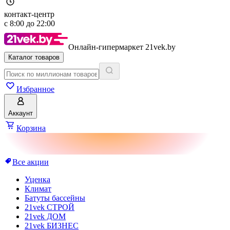
контакт-центр
с
8:00
до
22:00
Онлайн-гипермаркет 21vek.by
Каталог товаров
Избранное
Аккаунт
Корзина
Все акции
Уценка
Климат
Батуты бассейны
21vek СТРОЙ
21vek ДОМ
21vek БИЗНЕС