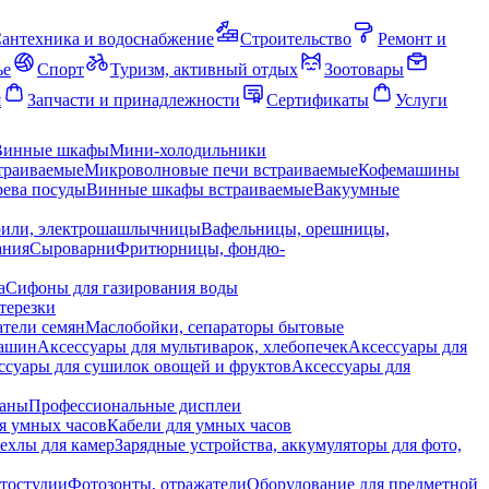
антехника и водоснабжение
Строительство
Ремонт и
ье
Спорт
Туризм, активный отдых
Зоотовары
я
Запчасти и принадлежности
Сертификаты
Услуги
Винные шкафы
Мини-холодильники
траиваемые
Микроволновые печи встраиваемые
Кофемашины
ева посуды
Винные шкафы встраиваемые
Вакуумные
рили, электрошашлычницы
Вафельницы, орешницы,
ания
Сыроварни
Фритюрницы, фондю-
а
Сифоны для газирования воды
терезки
тели семян
Маслобойки, сепараторы бытовые
машин
Аксессуары для мультиварок, хлебопечек
Аксессуары для
ссуары для сушилок овощей и фруктов
Аксессуары для
раны
Профессиональные дисплеи
я умных часов
Кабели для умных часов
ехлы для камер
Зарядные устройства, аккумуляторы для фото,
тостудии
Фотозонты, отражатели
Оборудование для предметной