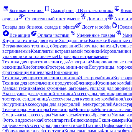
Бытовая техника
Смартфоны, ТВ и электроника
Комп
отделка
Строительный инструмент
Дом и сад
Авто и 
Товары для бизнеса, склада и офиса
Досуг и хобби
Ювели
Все акции
Оплата частями
Уцененные товары
Умны
Крупная техника для кухни
Холодильники
Вытяжки
Кухонные 
Встраиваемая техника, оборудование
Варочные панели
Духовые
встраиваемые
Комплекты встраиваемой техники
Морозильники 
упаковщики встраиваемые
Пароварки встраиваемые
Техника для приготовления еды
Аэрогрили
Микроволновые пе
кексницы
Хлебопечки
Ростеры, мини-печи
Йогуртницы, морож
фритюрницы
Яйцеварки
Попкорницы
Техника для приготовления напитков
Электрочайники
Кофевар
Техника для измельчения продуктов
Блендеры
Кухонные комбай
Мелкая техника
Весы кухонные, бытовые
Сушилки для овощей 
Аксессуары для кухонной техники
Аксессуары для микроволно
тостеров, сэндвичниц
Аксессуары для кухонных комбайнов
Акс
йогуртниц
Аксессуары для аэрогрилей, электрогрилей
Аксессуа
Телевизоры, мониторы
Телевизоры
Мониторы
Мониторы-телеви
Смарт-часы, аксессуары
Умные часы
Фитнес-браслеты
Умные ча
Фото, видеосъемка
Фотоаппараты
Видеокамеры
Экшн-камеры
Ка
видеокамер
Аксессуары для объективов
Штативы
Цифровые фот
Оборудование для фотостудии
Кольцевые лампы
Фоны для фото