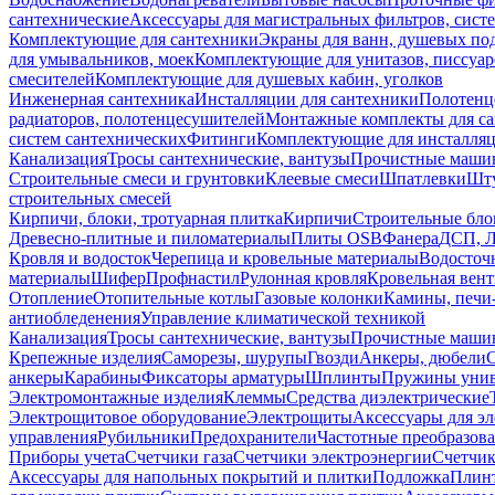
сантехнические
Аксессуары для магистральных фильтров, сист
Комплектующие для сантехники
Экраны для ванн, душевых по
для умывальников, моек
Комплектующие для унитазов, писсуар
смесителей
Комплектующие для душевых кабин, уголков
Инженерная сантехника
Инсталляции для сантехники
Полотенц
радиаторов, полотенцесушителей
Монтажные комплекты для с
систем сантехнических
Фитинги
Комплектующие для инсталля
Канализация
Тросы сантехнические, вантузы
Прочистные маши
Строительные смеси и грунтовки
Клеевые смеси
Шпатлевки
Шту
строительных смесей
Кирпичи, блоки, тротуарная плитка
Кирпичи
Строительные бло
Древесно-плитные и пиломатериалы
Плиты OSB
Фанера
ДСП, 
Кровля и водосток
Черепица и кровельные материалы
Водосточ
материалы
Шифер
Профнастил
Рулонная кровля
Кровельная вен
Отопление
Отопительные котлы
Газовые колонки
Камины, печи
антиобледенения
Управление климатической техникой
Канализация
Тросы сантехнические, вантузы
Прочистные маши
Крепежные изделия
Саморезы, шурупы
Гвозди
Анкеры, дюбели
анкеры
Карабины
Фиксаторы арматуры
Шплинты
Пружины унив
Электромонтажные изделия
Клеммы
Средства диэлектрические
Электрощитовое оборудование
Электрощиты
Аксессуары для э
управления
Рубильники
Предохранители
Частотные преобразов
Приборы учета
Счетчики газа
Счетчики электроэнергии
Счетчи
Аксессуары для напольных покрытий и плитки
Подложка
Плинт