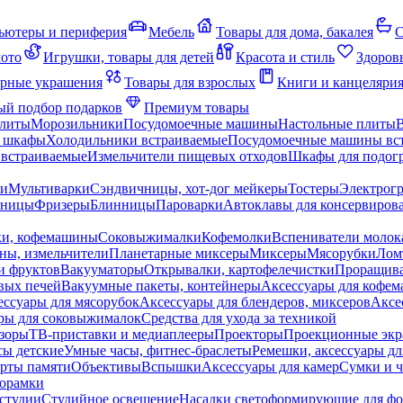
ьютеры и периферия
Мебель
Товары для дома, бакалея
С
мото
Игрушки, товары для детей
Красота и стиль
Здоров
рные украшения
Товары для взрослых
Книги и канцеляри
й подбор подарков
Премиум товары
плиты
Морозильники
Посудомоечные машины
Настольные плиты
 шкафы
Холодильники встраиваемые
Посудомоечные машины вс
встраиваемые
Измельчители пищевых отходов
Шкафы для подогр
чи
Мультиварки
Сэндвичницы, хот-дог мейкеры
Тостеры
Электрог
еницы
Фризеры
Блинницы
Пароварки
Автоклавы для консервиров
ки, кофемашины
Соковыжималки
Кофемолки
Вспениватели молок
ны, измельчители
Планетарные миксеры
Миксеры
Мясорубки
Лом
и фруктов
Вакууматоры
Открывалки, картофелечистки
Проращива
вых печей
Вакуумные пакеты, контейнеры
Аксессуары для кофе
ессуары для мясорубок
Аксессуары для блендеров, миксеров
Аксе
ры для соковыжималок
Средства для ухода за техникой
зоры
ТВ-приставки и медиаплееры
Проекторы
Проекционные эк
сы детские
Умные часы, фитнес-браслеты
Ремешки, аксессуары дл
рты памяти
Объективы
Вспышки
Аксессуары для камер
Сумки и ч
орамки
студии
Студийное освещение
Насадки светоформирующие для фо