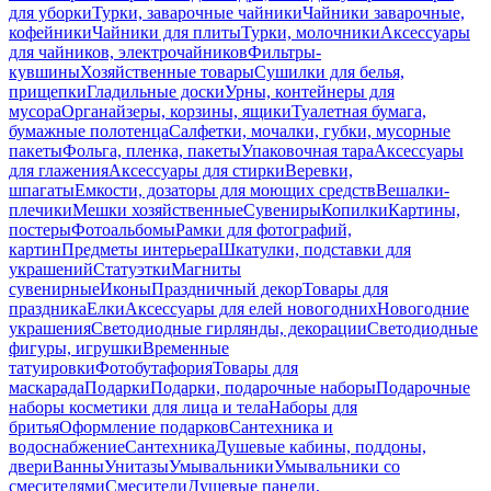
для уборки
Турки, заварочные чайники
Чайники заварочные,
кофейники
Чайники для плиты
Турки, молочники
Аксессуары
для чайников, электрочайников
Фильтры-
кувшины
Хозяйственные товары
Сушилки для белья,
прищепки
Гладильные доски
Урны, контейнеры для
мусора
Органайзеры, корзины, ящики
Туалетная бумага,
бумажные полотенца
Салфетки, мочалки, губки, мусорные
пакеты
Фольга, пленка, пакеты
Упаковочная тара
Аксессуары
для глажения
Аксессуары для стирки
Веревки,
шпагаты
Емкости, дозаторы для моющих средств
Вешалки-
плечики
Мешки хозяйственные
Сувениры
Копилки
Картины,
постеры
Фотоальбомы
Рамки для фотографий,
картин
Предметы интерьера
Шкатулки, подставки для
украшений
Статуэтки
Магниты
сувенирные
Иконы
Праздничный декор
Товары для
праздника
Елки
Аксессуары для елей новогодних
Новогодние
украшения
Светодиодные гирлянды, декорации
Светодиодные
фигуры, игрушки
Временные
татуировки
Фотобутафория
Товары для
маскарада
Подарки
Подарки, подарочные наборы
Подарочные
наборы косметики для лица и тела
Наборы для
бритья
Оформление подарков
Сантехника и
водоснабжение
Сантехника
Душевые кабины, поддоны,
двери
Ванны
Унитазы
Умывальники
Умывальники со
смесителями
Смесители
Душевые панели,