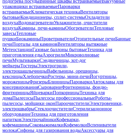
подогрева посуды
Винные шкафы встраиваемые
Вакуумные
упаковщики встраиваемые
Пароварки
встраиваемые
Климатическая техника
Вентиляторы
бытовые
Кондиционеры, сплит-системы
Охладители
воздуха
Водонагреватели
Увлажнители, очистители
воздуха
Камины, печи-камины
Обогреватели
Тепловые
завесы
Тепловые
пушки
Биокамины
Проветриватели
Отопительные печи
Банные
печи
Порталы для каминов
Вентиляторы вытяжные
Метеостанции
Газовые баллоны бытовые
Техника для
приготовления еды
Аэрогрили
Микроволновые
печи
Мультиварки
Сэндвичницы, хот-дог
мейкеры
Тостеры
Электрогрили,
электрошашлычницы
Вафельницы, орешницы,
кексницы
Хлебопечки
Ростеры, мини-печи
Йогуртницы,
мороженицы
Фризеры
Блинницы
Пароварки
Автоклавы для
консервирования
Сыроварни
Фритюрницы, фондю-
фритюрницы
Яйцеварки
Попкорницы
Техника для
дома
Пылесосы
Пылесосы профессиональные
Роботы-
пылесосы, мойщики окон
Пароочистители
Электровеники,
электрошвабры
Стеклоочистители
Стерилизационное
оборудование
Техника для приготовления
напитков
Электрочайники
Кофеварки,
кофемашины
Соковыжималки
Кофемолки
Вспениватели
молока
Сифоны для газирования воды
Аксессуары для