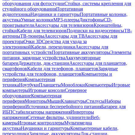
оборудования для фотостудии
Стойки, системы крепления для
студийного оборудования
Портативная
аудиотехника
Наушники и гарнитуры
Портативные колонки,
акустика
Умные колонки
MP3-плееры
Диктофоны
CD-
проигрыватели
Аксессуары для телевизоров
Кронштейны,
стойки
Кабели для телевизоров
Подписки на видеосервисы
ТВ-
антенны
ТВ-тюнеры
Аксессуары для ТВ
Аксессуары для
проектора
Очки 3D
Средства для ухода за
электроникой
Кабели, переходники
Аксессуары для
портативных устройств
Портативные аккумуляторы
Элементы
питания, зарядные устройства
Аккумуляторные
батареи
Держатели, док-станции
Аксессуары для планшетов,
смартфонов
Кабели для телефонов, планшетов
Зарядные
устройства для телефонов, планшетов
Компьютеры и
периферия
Компьютерная
техника
Ноутбуки
Планшеты
Моноблоки
Компьютеры
Игровые
компьютеры
Игровые консоли
Серверное
оборудование
Компьютерная
периферия
Мониторы
Мыши
Клавиатуры
Стилусы
Наборы
периферии
Источники бесперебойного питания
Батареи для
ИБП
Стабилизаторы напряжения
Инверторы
напряжения
Сетевые фильтры, удлинители
Веб-
камеры
Игровые контроллеры
Мультимедиа
акустика
Наушники и гарнитуры
Компьютерные кабели,
переходники
Зарядные, аккумуляторы
Док-станции,