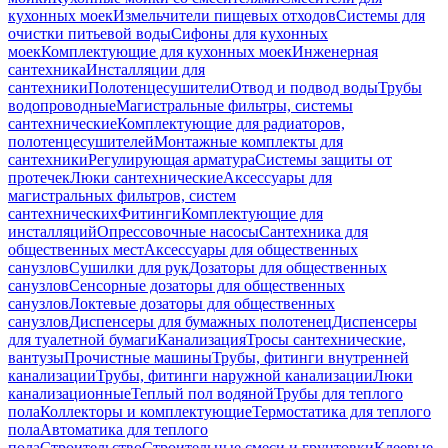
кухонных моек
Измельчители пищевых отходов
Системы для
очистки питьевой воды
Сифоны для кухонных
моек
Комплектующие для кухонных моек
Инженерная
сантехника
Инсталляции для
сантехники
Полотенцесушители
Отвод и подвод воды
Трубы
водопроводные
Магистральные фильтры, системы
сантехнические
Комплектующие для радиаторов,
полотенцесушителей
Монтажные комплекты для
сантехники
Регулирующая арматура
Системы защиты от
протечек
Люки сантехнические
Аксессуары для
магистральных фильтров, систем
сантехнических
Фитинги
Комплектующие для
инсталляций
Опрессовочные насосы
Сантехника для
общественных мест
Аксессуары для общественных
санузлов
Сушилки для рук
Дозаторы для общественных
санузлов
Сенсорные дозаторы для общественных
санузлов
Локтевые дозаторы для общественных
санузлов
Диспенсеры для бумажных полотенец
Диспенсеры
для туалетной бумаги
Канализация
Тросы сантехнические,
вантузы
Прочистные машины
Трубы, фитинги внутренней
канализации
Трубы, фитинги наружной канализации
Люки
канализационные
Теплый пол водяной
Трубы для теплого
пола
Коллекторы и комплектующие
Термостатика для теплого
пола
Автоматика для теплого
пола
Строительство
Строительные смеси и грунтовки
Клеевые