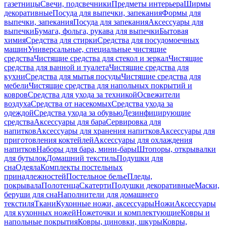
газетницы
Свечи, подсвечники
Предметы интерьера
Ширмы
декоративные
Посуда для выпечки, запекания
Формы для
выпечки, запекания
Посуда для запекания
Аксессуары для
выпечки
Бумага, фольга, рукава для выпечки
Бытовая
химия
Средства для стирки
Средства для посудомоечных
машин
Универсальные, специальные чистящие
средства
Чистящие средства для стекол и зеркал
Чистящие
средства для ванной и туалета
Чистящие средства для
кухни
Средства для мытья посуды
Чистящие средства для
мебели
Чистящие средства для напольных покрытий и
ковров
Средства для ухода за техникой
Освежители
воздуха
Средства от насекомых
Средства ухода за
одеждой
Средства ухода за обувью
Дезинфицирующие
средства
Аксессуары для бара
Сервировка для
напитков
Аксессуары для хранения напитков
Аксессуары для
приготовления коктейлей
Аксессуары для охлаждения
напитков
Наборы для бара, мини-бары
Штопоры, открывалки
для бутылок
Домашний текстиль
Подушки для
сна
Одеяла
Комплекты постельных
принадлежностей
Постельное белье
Пледы,
покрывала
Полотенца
Скатерти
Подушки декоративные
Маски,
беруши для сна
Наполнители для домашнего
текстиля
Ткани
Кухонные ножи, аксессуары
Ножи
Аксессуары
для кухонных ножей
Ножеточки и комплектующие
Ковры и
напольные покрытия
Ковры, циновки, шкуры
Ковры,