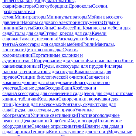
пылесосы, воздуходувки
Аэраторы,
скарификаторы
Снегоуборщики
Дровоколы
Сеялки,
разбрасыватели
семян
Минитракторы
Миникультиваторы
Мойки высокого
давления
Наборы садового электроинструмента
Отдых и
пикник
Батуты
Бассейны
Спа-бассейны
Комплекты мебели для
сада
Столы для сада
Стулья, кресла для сада
Качели
садовые
Гамаки, шезлонги
Раскладушки
Зонты,
тенты
Аксессуары для садовой мебели
Грили
Мангалы,
коптильни
Детская площадка
Сумки-
холодильники
Портативные колонки и
аудиосистемы
Оборудование для участка
Бытовые насосы
Люки
канализационные
Пруды, аксессуары для прудов
Фильтры,
насосы, стерилизаторы для прудов
Компрессоры для
прудов
Станции биологической очистки
Запчасти и
комплектующие для оборудования
Благоустройство
участка
Дачные дома
Беседки
Бани
Хозблоки и
сараи
Аксессуары для озеленения сада
Декор для сада
Почтовые
ящики, таблички
Козырьки
Скворечники, кормушки для
птиц
Домики для насекомых
Фонтаны, скульптуры для
сада
Пруды, аксессуары для прудов
Уличные
обогреватели
Уличные светильники
Противогололедные
реагенты
Декоративный щебень
Сад и огород
Поливочное
оборудование
Садовые опрыскиватели
Шланги для дома и
сада
Парники
Теплицы
Комплектующие для теплиц
Модульные