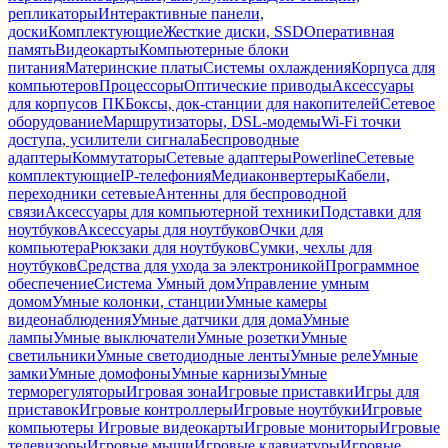
репликаторы
Интерактивные панели,
доски
Комплектующие
Жесткие диски, SSD
Оперативная
память
Видеокарты
Компьютерные блоки
питания
Материнские платы
Системы охлаждения
Корпуса для
компьютеров
Процессоры
Оптические приводы
Аксессуары
для корпусов ПК
Боксы, док-станции для накопителей
Сетевое
оборудование
Маршрутизаторы, DSL-модемы
Wi-Fi точки
доступа, усилители сигнала
Беспроводные
адаптеры
Коммутаторы
Сетевые адаптеры
Powerline
Сетевые
комплектующие
IP-телефония
Медиаконвертеры
Кабели,
переходники сетевые
Антенны для беспроводной
связи
Аксессуары для компьютерной техники
Подставки для
ноутбуков
Аксессуары для ноутбуков
Очки для
компьютера
Рюкзаки для ноутбуков
Сумки, чехлы для
ноутбуков
Средства для ухода за электроникой
Программное
обеспечение
Система Умный дом
Управление умным
домом
Умные колонки, станции
Умные камеры
видеонаблюдения
Умные датчики для дома
Умные
лампы
Умные выключатели
Умные розетки
Умные
светильники
Умные светодиодные ленты
Умные реле
Умные
замки
Умные домофоны
Умные карнизы
Умные
терморегуляторы
Игровая зона
Игровые приставки
Игры для
приставок
Игровые контроллеры
Игровые ноутбуки
Игровые
компьютеры
Игровые видеокарты
Игровые мониторы
Игровые
телевизоры
Игровые мыши
Игровые клавиатуры
Игровые