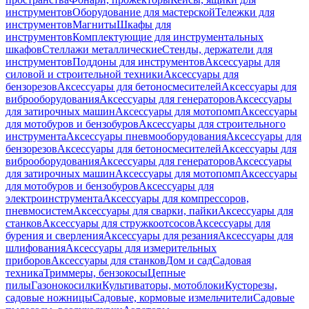
инструментов
Оборудование для мастерской
Тележки для
инструментов
Магниты
Шкафы для
инструментов
Комплектующие для инструментальных
шкафов
Стеллажи металлические
Стенды, держатели для
инструментов
Поддоны для инструментов
Аксессуары для
силовой и строительной техники
Аксессуары для
бензорезов
Аксессуары для бетоносмесителей
Аксессуары для
виброоборудования
Аксессуары для генераторов
Аксессуары
для затирочных машин
Аксессуары для мотопомп
Аксессуары
для мотобуров и бензобуров
Аксессуары для строительного
инструмента
Аксессуары пневмооборудования
Аксессуары для
бензорезов
Аксессуары для бетоносмесителей
Аксессуары для
виброоборудования
Аксессуары для генераторов
Аксессуары
для затирочных машин
Аксессуары для мотопомп
Аксессуары
для мотобуров и бензобуров
Аксессуары для
электроинструмента
Аксессуары для компрессоров,
пневмосистем
Аксессуары для сварки, пайки
Аксессуары для
станков
Аксессуары для стружкоотсосов
Аксессуары для
бурения и сверления
Аксессуары для резания
Аксессуары для
шлифования
Аксессуары для измерительных
приборов
Аксессуары для станков
Дом и сад
Садовая
техника
Триммеры, бензокосы
Цепные
пилы
Газонокосилки
Культиваторы, мотоблоки
Кусторезы,
садовые ножницы
Садовые, кормовые измельчители
Садовые