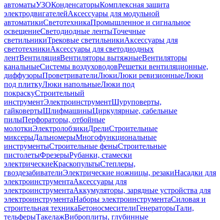
автоматы
УЗО
Конденсаторы
Комплексная защита
электродвигателей
Аксессуары для модульной
автоматики
Светотехника
Промышленное и сигнальное
освещение
Светодиодные ленты
Точечные
светильники
Трековые светильники
Аксессуары для
светотехники
Аксессуары для светодиодных
лент
Вентиляция
Вентиляторы вытяжные
Вентиляторы
канальные
Системы воздуховодов
Решетки вентиляционные,
диффузоры
Проветриватели
Люки
Люки ревизионные
Люки
под плитку
Люки напольные
Люки под
покраску
Строительный
инструмент
Электроинструмент
Шуруповерты,
гайковерты
Шлифмашины
Циркулярные, сабельные
пилы
Перфораторы, отбойные
молотки
Электролобзики
Дрели
Строительные
миксеры
Дальномеры
Многофункциональные
инструменты
Строительные фены
Строительные
пистолеты
Фрезеры
Рубанки, стамески
электрические
Краскопульты
Степлеры,
гвоздезабиватели
Электрические ножницы, резаки
Насадки для
электроинструмента
Аксессуары для
электроинструмента
Аккумуляторы, зарядные устройства для
электроинструмента
Наборы электроинструмента
Силовая и
строительная техника
Бетоносмесители
Генераторы
Тали,
тельферы
Такелаж
Виброплиты, глубинные