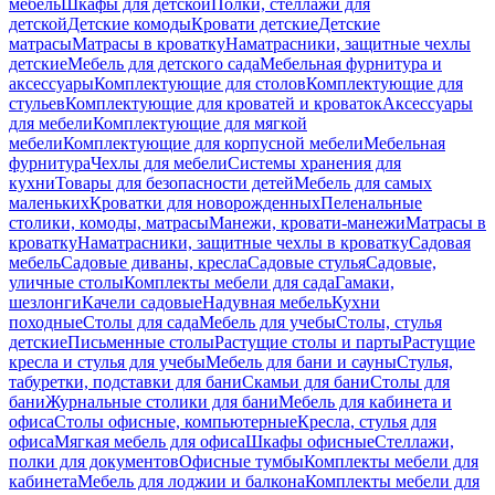
мебель
Шкафы для детской
Полки, стеллажи для
детской
Детские комоды
Кровати детские
Детские
матрасы
Матрасы в кроватку
Наматрасники, защитные чехлы
детские
Мебель для детского сада
Мебельная фурнитура и
аксессуары
Комплектующие для столов
Комплектующие для
стульев
Комплектующие для кроватей и кроваток
Аксессуары
для мебели
Комплектующие для мягкой
мебели
Комплектующие для корпусной мебели
Мебельная
фурнитура
Чехлы для мебели
Системы хранения для
кухни
Товары для безопасности детей
Мебель для самых
маленьких
Кроватки для новорожденных
Пеленальные
столики, комоды, матрасы
Манежи, кровати-манежи
Матрасы в
кроватку
Наматрасники, защитные чехлы в кроватку
Садовая
мебель
Садовые диваны, кресла
Садовые стулья
Садовые,
уличные столы
Комплекты мебели для сада
Гамаки,
шезлонги
Качели садовые
Надувная мебель
Кухни
походные
Столы для сада
Мебель для учебы
Столы, стулья
детские
Письменные столы
Растущие столы и парты
Растущие
кресла и стулья для учебы
Мебель для бани и сауны
Стулья,
табуретки, подставки для бани
Скамьи для бани
Столы для
бани
Журнальные столики для бани
Мебель для кабинета и
офиса
Столы офисные, компьютерные
Кресла, стулья для
офиса
Мягкая мебель для офиса
Шкафы офисные
Стеллажи,
полки для документов
Офисные тумбы
Комплекты мебели для
кабинета
Мебель для лоджии и балкона
Комплекты мебели для