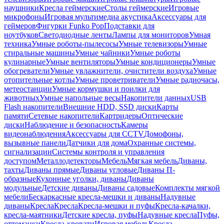
наушники
Кресла геймерские
Столы геймерские
Игровые
микрофоны
Игровая мультимедиа акустика
Аксессуары для
геймеров
Фигурки Funko Pop
Подставки для
ноутбуков
Светодиодные ленты
Лампы для мониторов
Умная
техника
Умные роботы-пылесосы
Умные телевизоры
Умные
стиральные машины
Умные чайники
Умные роботы
кулинарные
Умные вентиляторы
Умные кондиционеры
Умные
обогреватели
Умные увлажнители, очистители воздуха
Умные
отопительные котлы
Умные проветриватели
Умные радиочасы,
метеостанции
Умные кормушки и поилки для
животных
Умные напольные весы
Накопители данных
USB
Flash накопители
Внешние HDD, SSD диски
Карты
памяти
Сетевые накопители
Картридеры
Оптические
диски
Наблюдение и безопасность
Камеры
видеонаблюдения
Аксессуары для CCTV
Домофоны,
вызывные панели
Датчики для дома
Охранные системы,
сигнализации
Системы контроля и управления
доступом
Металлодетекторы
Мебель
Мягкая мебель
Диваны,
тахты
Диваны прямые
Диваны угловые
Диваны П-
образные
Кухонные уголки, диваны
Диваны
модульные
Детские диваны
Диваны садовые
Комплекты мягкой
мебели
Бескаркасные кресла-мешки и диваны
Надувные
диваны
Кресла
Кресла
Кресла-мешки и пуфы
Кресла-качалки,
кресла-маятники
Детские кресла, пуфы
Надувные кресла
Пуфы,
оттоманки
Кресла-кровати
Игровая мебель
Кресла