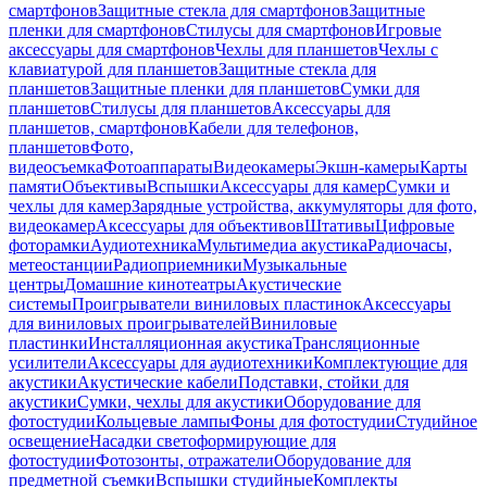
смартфонов
Защитные стекла для смартфонов
Защитные
пленки для смартфонов
Стилусы для смартфонов
Игровые
аксессуары для смартфонов
Чехлы для планшетов
Чехлы с
клавиатурой для планшетов
Защитные стекла для
планшетов
Защитные пленки для планшетов
Сумки для
планшетов
Стилусы для планшетов
Аксессуары для
планшетов, смартфонов
Кабели для телефонов,
планшетов
Фото,
видеосъемка
Фотоаппараты
Видеокамеры
Экшн-камеры
Карты
памяти
Объективы
Вспышки
Аксессуары для камер
Сумки и
чехлы для камер
Зарядные устройства, аккумуляторы для фото,
видеокамер
Аксессуары для объективов
Штативы
Цифровые
фоторамки
Аудиотехника
Мультимедиа акустика
Радиочасы,
метеостанции
Радиоприемники
Музыкальные
центры
Домашние кинотеатры
Акустические
системы
Проигрыватели виниловых пластинок
Аксессуары
для виниловых проигрывателей
Виниловые
пластинки
Инсталляционная акустика
Трансляционные
усилители
Аксессуары для аудиотехники
Комплектующие для
акустики
Акустические кабели
Подставки, стойки для
акустики
Сумки, чехлы для акустики
Оборудование для
фотостудии
Кольцевые лампы
Фоны для фотостудии
Студийное
освещение
Насадки светоформирующие для
фотостудии
Фотозонты, отражатели
Оборудование для
предметной съемки
Вспышки студийные
Комплекты