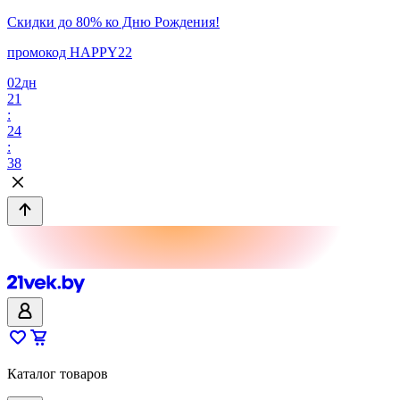
Скидки до 80% ко Дню Рождения!
промокод HAPPY22
02
дн
21
:
24
:
38
Каталог товаров