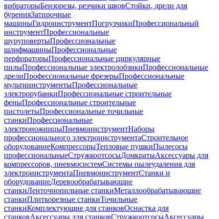
вибраторы
Бензорезы, резчики швов
Стойки, дрели для
бурения
Затирочные
машины
Гидроинструмент
Погрузчики
Профессиональный
инструмент
Профессиональные
шуруповерты
Профессиональные
шлифмашины
Профессиональные
перфораторы
Профессиональные циркулярные
пилы
Профессиональные электролобзики
Профессиональные
дрели
Профессиональные фрезеры
Профессиональные
мультиинструменты
Профессиональные
электрорубанки
Профессиональные строительные
фены
Профессиональные строительные
пистолеты
Профессиональные точильные
станки
Профессиональные
электроножницы
Пневмоинструмент
Наборы
профессионального электроинструмента
Строительное
оборудование
Компрессоры
Тепловые пушки
Пылесосы
профессиональные
Стружкоотсосы
Домкраты
Аксессуары для
компрессоров, пневмосистем
Системы пылеудаления для
электроинструмента
Пневмоинструмент
Станки и
оборудование
Деревообрабатывающие
станки
Ленточнопильные станки
Металлообрабатывающие
станки
Плиткорезные станки
Точильные
станки
Комплектующие для станков
Оснастка для
станков
Аксессуары для станков
Стружкоотсосы
Аксессуары