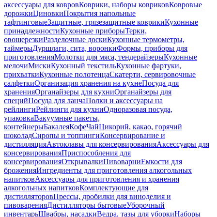
аксессуары для ковров
Коврики, наборы ковриков
Ковровые
дорожки
Циновки
Покрытия напольные
тафтинговые
Защитные, грязезащитные коврики
Кухонные
принадлежности
Кухонные приборы
Терки,
овощерезки
Разделочные доски
Кухонные термометры,
таймеры
Дуршлаги, сита, воронки
Формы, приборы для
приготовления
Молотки для мяса, тендерайзеры
Кухонные
мелочи
Миски
Кухонный текстиль
Кухонные фартуки,
прихватки
Кухонные полотенца
Скатерти, сервировочные
салфетки
Организация хранения на кухне
Посуда для
хранения
Органайзеры для кухни
Органайзеры для
специй
Посуда для ланча
Полки и аксессуары на
рейлинги
Рейлинги для кухни
Одноразовая посуда,
упаковка
Вакуумные пакеты,
контейнеры
Бакалея
Кофе
Чай
Цикорий, какао, горячий
шоколад
Сиропы и топпинги
Консервирование и
дистилляция
Автоклавы для консервирования
Аксессуары для
консервирования
Приспособления для
консервирования
Открывалки
Пивоварни
Емкости для
брожения
Ингредиенты для приготовления алкогольных
напитков
Аксессуары для приготовления и хранения
алкогольных напитков
Комплектующие для
дистилляторов
Прессы, дробилки для виноделия и
пивоварения
Дистилляторы бытовые
Уборочный
инвентарь
Швабры, насадки
Ведра, тазы для уборки
Наборы