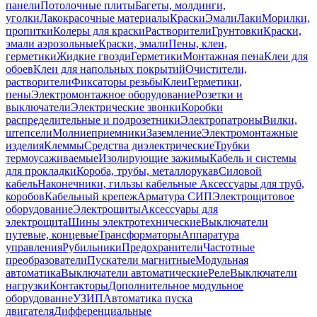
панели
Потолочные плиты
Багеты, молдинги,
уголки
Лакокрасочные материалы
Краски
Эмали
Лаки
Морилки,
пропитки
Колеры для краски
Растворители
Грунтовки
Краски,
эмали аэрозольные
Краски, эмали
Пены, клеи,
герметики
Жидкие гвозди
Герметики
Монтажная пена
Клеи для
обоев
Клеи для напольных покрытий
Очистители,
растворители
Фиксаторы резьбы
Клеи
Герметики,
пены
Электромонтажное оборудование
Розетки и
выключатели
Электрические звонки
Коробки
распределительные и подрозетники
Электропатроны
Вилки,
штепсели
Молниеприемники
Заземление
Электромонтажные
изделия
Клеммы
Средства диэлектрические
Трубки
термоусаживаемые
Изолирующие зажимы
Кабель и системы
для прокладки
Короба, трубы, металлорукав
Силовой
кабель
Наконечники, гильзы кабельные
Аксессуары для труб,
коробов
Кабельный крепеж
Арматура СИП
Электрощитовое
оборудование
Электрощиты
Аксессуары для
электрощита
Шины электротехнические
Выключатели
путевые, концевые
Трансформаторы
Аппаратура
управления
Рубильники
Предохранители
Частотные
преобразователи
Пускатели магнитные
Модульная
автоматика
Выключатели автоматические
Реле
Выключатели
нагрузки
Контакторы
Дополнительное модульное
оборудование
УЗИП
Автоматика пуска
двигателя
Дифференциальные