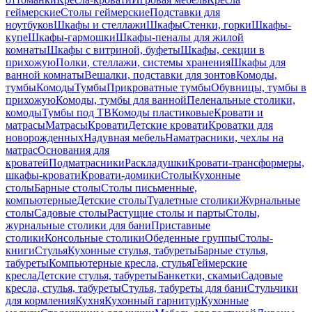
геймерские
Столы геймерские
Подставки для
ноутбуков
Шкафы и стеллажи
Шкафы
Стенки, горки
Шкафы-
купе
Шкафы-гармошки
Шкафы-пеналы для жилой
комнаты
Шкафы с витриной, буфеты
Шкафы, секции в
прихожую
Полки, стеллажи, системы хранения
Шкафы для
ванной комнаты
Вешалки, подставки для зонтов
Комоды,
тумбы
Комоды
Тумбы
Прикроватные тумбы
Обувницы, тумбы в
прихожую
Комоды, тумбы для ванной
Пеленальные столики,
комоды
Тумбы под ТВ
Комоды пластиковые
Кровати и
матрасы
Матрасы
Кровати
Детские кровати
Кроватки для
новорожденных
Надувная мебель
Наматрасники, чехлы на
матрас
Основания для
кроватей
Подматрасники
Раскладушки
Кровати-трансформеры,
шкафы-кровати
Кровати-домики
Столы
Кухонные
столы
Барные столы
Столы письменные,
компьютерные
Детские столы
Туалетные столики
Журнальные
столы
Садовые столы
Растущие столы и парты
Столы,
журнальные столики для бани
Приставные
столики
Консольные столики
Обеденные группы
Столы-
книги
Стулья
Кухонные стулья, табуреты
Барные стулья,
табуреты
Компьютерные кресла, стулья
Геймерские
кресла
Детские стулья, табуреты
Банкетки, скамьи
Садовые
кресла, стулья, табуреты
Стулья, табуреты для бани
Стульчики
для кормления
Кухня
Кухонный гарнитур
Кухонные