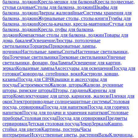
балкона, лоджии
Кресла-мешки для балкона
Кресла подвесные,
стулья садовые
Столы для балкона, лоджии
Шкафы для
балкона, лоджии
Дверцы жалюзийные
Системы хранения для
балкона, лоджии
Журнальные столы, столы-книги
Тумбы для
балкона, лоджии
Кресла-качалки, кресла-маятники
Стулья для
балкона, лоджии
Кресла, пуфы для балкона,
лоджии
Компактные столы для балкона, лоджии
Товары для
дома, бакалея
Освещение
Люстры, потолочные
светильники
Торшеры
Прикроватные лампы,
ночники
Настольные лампы
Споты
Настенные светильники,
бра
Точечные светильники
Трековые светильники
Уличные
светильники, фонари, бра
Лампы
Освещение для картин,
зеркал
Кольцевые лампы
Аксессуары для освещения
Посуда для
готовки
Сковороды, сотейники, воки
Кастрюли, ковши,
казаны
Посуда для СВЧ
Крышки и аксессуары для
посуды
Гастроемкости
Жалюзи, шторы
Жалюзи, рулонные
шторы, римские шторы
Шторы, гардины
Карнизы для
штор
Комплектующие для штор, карнизов, жалюзи
Пленки для
окон
Электроприводные солнцезащитные системы
Столовая
посуда, сервировка
Посуда для напитков
Посуда для горячих
напитков
Посуда для подачи и хранения напитков
Столовые
приборы
Столовая посуда
Посуда для сервировки
Предметы
сервировки
Детская столовая посуда
Декор
Зеркала
Кашпо,
стойки для цветов
Картины, постеры
Часы
интерьерные
Искусственные цветы, растения
Вазы
Ключницы,