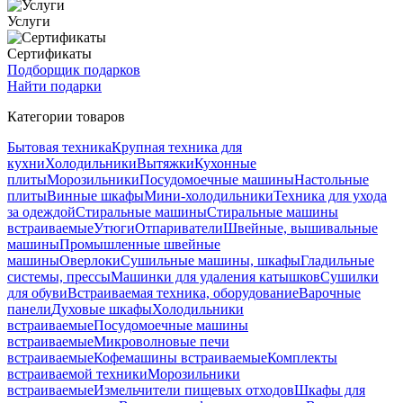
Услуги
Сертификаты
Подборщик подарков
Найти подарки
Категории товаров
Бытовая техника
Крупная техника для
кухни
Холодильники
Вытяжки
Кухонные
плиты
Морозильники
Посудомоечные машины
Настольные
плиты
Винные шкафы
Мини-холодильники
Техника для ухода
за одеждой
Стиральные машины
Стиральные машины
встраиваемые
Утюги
Отпариватели
Швейные, вышивальные
машины
Промышленные швейные
машины
Оверлоки
Сушильные машины, шкафы
Гладильные
системы, прессы
Машинки для удаления катышков
Сушилки
для обуви
Встраиваемая техника, оборудование
Варочные
панели
Духовые шкафы
Холодильники
встраиваемые
Посудомоечные машины
встраиваемые
Микроволновые печи
встраиваемые
Кофемашины встраиваемые
Комплекты
встраиваемой техники
Морозильники
встраиваемые
Измельчители пищевых отходов
Шкафы для