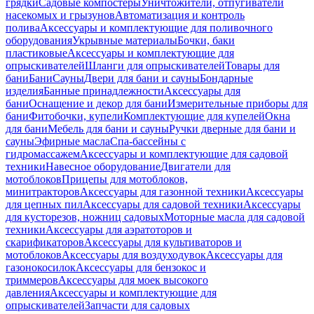
грядки
Садовые компостеры
Уничтожители, отпугиватели
насекомых и грызунов
Автоматизация и контроль
полива
Аксессуары и комплектующие для поливочного
оборудования
Укрывные материалы
Бочки, баки
пластиковые
Аксессуары и комплектующие для
опрыскивателей
Шланги для опрыскивателей
Товары для
бани
Бани
Сауны
Двери для бани и сауны
Бондарные
изделия
Банные принадлежности
Аксессуары для
бани
Оснащение и декор для бани
Измерительные приборы для
бани
Фитобочки, купели
Комплектующие для купелей
Окна
для бани
Мебель для бани и сауны
Ручки дверные для бани и
сауны
Эфирные масла
Спа-бассейны с
гидромассажем
Аксессуары и комплектующие для садовой
техники
Навесное оборудование
Двигатели для
мотоблоков
Прицепы для мотоблоков,
минитракторов
Аксессуары для газонной техники
Аксессуары
для цепных пил
Аксессуары для садовой техники
Аксессуары
для кусторезов, ножниц садовых
Моторные масла для садовой
техники
Аксессуары для аэратоторов и
скарификаторов
Аксессуары для культиваторов и
мотоблоков
Аксессуары для воздуходувок
Аксессуары для
газонокосилок
Аксессуары для бензокос и
триммеров
Аксессуары для моек высокого
давления
Аксессуары и комплектующие для
опрыскивателей
Запчасти для садовых