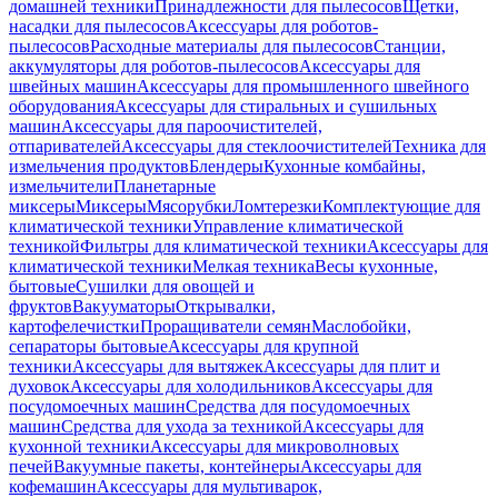
домашней техники
Принадлежности для пылесосов
Щетки,
насадки для пылесосов
Аксессуары для роботов-
пылесосов
Расходные материалы для пылесосов
Станции,
аккумуляторы для роботов-пылесосов
Аксессуары для
швейных машин
Аксессуары для промышленного швейного
оборудования
Аксессуары для стиральных и сушильных
машин
Аксессуары для пароочистителей,
отпаривателей
Аксессуары для стеклоочистителей
Техника для
измельчения продуктов
Блендеры
Кухонные комбайны,
измельчители
Планетарные
миксеры
Миксеры
Мясорубки
Ломтерезки
Комплектующие для
климатической техники
Управление климатической
техникой
Фильтры для климатической техники
Аксессуары для
климатической техники
Мелкая техника
Весы кухонные,
бытовые
Сушилки для овощей и
фруктов
Вакууматоры
Открывалки,
картофелечистки
Проращиватели семян
Маслобойки,
сепараторы бытовые
Аксессуары для крупной
техники
Аксессуары для вытяжек
Аксессуары для плит и
духовок
Аксессуары для холодильников
Аксессуары для
посудомоечных машин
Средства для посудомоечных
машин
Средства для ухода за техникой
Аксессуары для
кухонной техники
Аксессуары для микроволновых
печей
Вакуумные пакеты, контейнеры
Аксессуары для
кофемашин
Аксессуары для мультиварок,