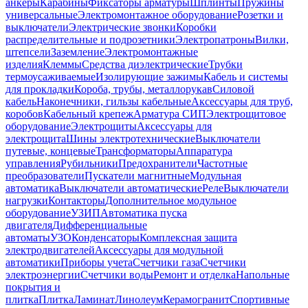
анкеры
Карабины
Фиксаторы арматуры
Шплинты
Пружины
универсальные
Электромонтажное оборудование
Розетки и
выключатели
Электрические звонки
Коробки
распределительные и подрозетники
Электропатроны
Вилки,
штепсели
Заземление
Электромонтажные
изделия
Клеммы
Средства диэлектрические
Трубки
термоусаживаемые
Изолирующие зажимы
Кабель и системы
для прокладки
Короба, трубы, металлорукав
Силовой
кабель
Наконечники, гильзы кабельные
Аксессуары для труб,
коробов
Кабельный крепеж
Арматура СИП
Электрощитовое
оборудование
Электрощиты
Аксессуары для
электрощита
Шины электротехнические
Выключатели
путевые, концевые
Трансформаторы
Аппаратура
управления
Рубильники
Предохранители
Частотные
преобразователи
Пускатели магнитные
Модульная
автоматика
Выключатели автоматические
Реле
Выключатели
нагрузки
Контакторы
Дополнительное модульное
оборудование
УЗИП
Автоматика пуска
двигателя
Дифференциальные
автоматы
УЗО
Конденсаторы
Комплексная защита
электродвигателей
Аксессуары для модульной
автоматики
Приборы учета
Счетчики газа
Счетчики
электроэнергии
Счетчики воды
Ремонт и отделка
Напольные
покрытия и
плитка
Плитка
Ламинат
Линолеум
Керамогранит
Спортивные