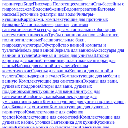
гарнитуры
Биде
Писсуары
Полотенцесушители
Спа-бассейны с
гидромассажем
Водоснабжение
Водонагреватели
Бытовые
насосы
Проточные фильтры для воды
Фильтры-
кувшины
Картриджи, комплектующие для проточных
фильтров
Магистральные фильтры, системы
сантехнические
Аксессуары для магистральных фильтров,
систем сантехнических
Трубы полипропиленовые
Фитинги
полипропиленовые
Расширительные баки,
гидроаккумуляторы
Обустройство ванной комнаты и
туалета
Мебель для ванной
Зеркала для ванной
Аксессуары для
ванной и туалета
Сиденья и чехлы для унитаза
Шторки,
карнизы для ванны
Стеклянные, пластиковые шторки для
ванны
Наборы для ванной и туалета
Зеркала
косметические
Сиденья для ванны
Коврики для ванной и
туалета
Экран-дверки в туалет
Комплектующие для мебели в
ванную
Комплектующие для сантехники
Экраны для ванн,
душевых поддонов
Опоры для ванн, душевых
поддонов
Комплектующие для ванн
Плинтусы для
сантехники
Сифоны, трапы
Комплектующие для
умывальников, моек
Комплектующие для унитазов, писсуаров,
биде
Бачки для унитазов
Комплектующие для душевых
гарнитуров
Комплектующие для сифонов,
трапов
Комплектующие для смесителей
Комплектующие для
душевых кабин, уголков
Сантехника для кухни
Кухонные
мойки
Кухонные мойки со смесителями
Смесители для