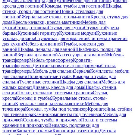
модули
Столешницы для кухни
Мебель для гостиной
Диваны,
кресла для гостиной
Комоды, тумбы для гостиной
Шкафы,
стенки, горки для гостиной
Полки, стеллажи для
гостиной
Журнальные столы, столы-книги
Кресла, стулья для
дома
Кресла-качалки, кресла-маятники
Мебель для
кухни
Столы, столики
Стулья для кухни
Стулья, табуреты
барные
Кухонный гарнитур
Кухонные модули
Кухонные
уголки, диваны
Стульчики для кормления
Системы хранения
для кухни
Мебель для ванной
Тумбы, консоли для
ванной
Шкафы, пеналы для ванной
Шкафчики, полки для
ванной
Зеркала для ванной
Аксессуары для ванной
Мебель-
трансформер
Мебель-трансформер
Кровати-
трансформеры
Детские кроватки-трансформеры
Столы-
трансформеры
Мебель для спальни
Зеркала
Комплекты мебели
для спальни
Прикроватные тумбы
Комоды и тумбы для
спальни
Туалетные столики
Шкафы для спальни
Мебель для
жилых комнат
Диваны, кресла для дома
Шкафы, стенки,
секции
Полки, стеллажи, системы хранения
Стулья,
кресла
Комоды и тумбы
Журнальные столы, столы-
книги
Кресла-качалки, кресла-маятники
Мебель для
телевизора
Комоды, тумбы под телевизор
Кронштейны, стойки
для телевизора
Каминокомплекты под телевизор
Мебель для
прихожей
Секции, тумбы в прихожую
Полки и системы
хранения в прихожую
Вешалки, подставки для
зонтов
Банкетки, скамьи
Ключницы, газетницы
Детская