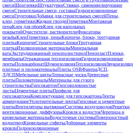
смеси
Шпатлевки
Штукатурки
Стяжки, самонивелирующие
смеси
Строительные смеси, составы
Гидроизоляционные
смеси
Грунтовки
Добавки для строительных смесей
Пены,
клеи, герметики
Жидкие гвозди
Герметики
Монтажная
пена
Клеи для обоев
Клеи для напольных
покрытий
Очистители, растворители
Фиксаторы
резьбы
Клеи
Герметики, пены
Кирпичи, блоки, тротуарная
плитка
Кирпичи
Строительные блоки
Тротуарная
плитка
Изоляционные материалы
Минеральная
вата
Экструдированный пенополистирол
Пенопласт
Пленки,
мембраны
Отражающая теплоизоляция
Гидроизоляционные
ленты
Поликарбонат
Шумоизоляция
Теплоизоляция
Звукоизоляц
плитные и пиломатериалы
Плиты OSB
Фанера
ДСП,
ЛДСП
Мебельные щиты
Террасные доски
Древесные
плиты
Пиломатериалы
Материалы для сухого
строительства
Гипсокартон
Гипсоволокнистые
листы
Цементные плиты
Профили для
гипсокартона
Комплектующие для гипсокартона
Ленты
армирующие
Уплотнительные ленты
Гипсовые и цементные
плиты
Вентиляторы вытяжные
Системы воздуховодов
Решетки
вентиляционные, диффузоры
Кровля и водосток
Черепица и
кровельные материалы
Водосточные системы
Поверхностный
водоотвод
Кровельные софиты
Доборные элементы
кровли
Гидроизоляционные