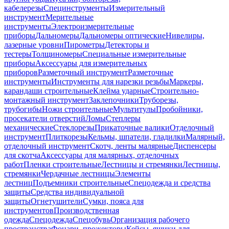
кабелерезы
Специнструменты
Измерительный
инструмент
Мерительные
инструменты
Электроизмерительные
приборы
Дальномеры
Дальномеры оптические
Нивелиры,
лазерные уровни
Пирометры
Детекторы и
тестеры
Толщиномеры
Специальные измерительные
приборы
Аксессуары для измерительных
приборов
Разметочный инструмент
Разметочные
инструменты
Инструменты для нарезки резьбы
Маркеры,
карандаши строительные
Клейма ударные
Строительно-
монтажный инструмент
Заклепочники
Труборезы,
трубогибы
Ножи строительные
Мультитулы
Пробойники,
просекатели отверстий
Ломы
Степлеры
механические
Стеклорезы
Прикаточные валики
Отделочный
инструмент
Плиткорезы
Кельмы, шпатели, гладилки
Малярный,
отделочный инструмент
Скотч, ленты малярные
Диспенсеры
для скотча
Аксессуары для малярных, отделочных
работ
Пленки строительные
Лестницы и стремянки
Лестницы,
стремянки
Чердачные лестницы
Элементы
лестниц
Подъемники строительные
Спецодежда и средства
защиты
Средства индивидуальной
защиты
Огнетушители
Сумки, пояса для
инструментов
Производственная
одежда
Спецодежда
Спецобувь
Организация рабочего
пространства
Фонари, прожекторы
Кейсы, ящики для