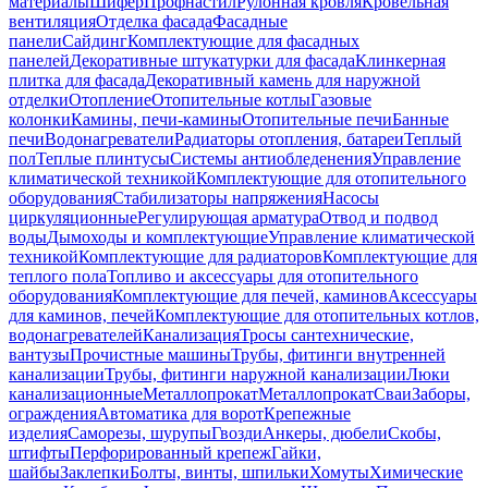
материалы
Шифер
Профнастил
Рулонная кровля
Кровельная
вентиляция
Отделка фасада
Фасадные
панели
Сайдинг
Комплектующие для фасадных
панелей
Декоративные штукатурки для фасада
Клинкерная
плитка для фасада
Декоративный камень для наружной
отделки
Отопление
Отопительные котлы
Газовые
колонки
Камины, печи-камины
Отопительные печи
Банные
печи
Водонагреватели
Радиаторы отопления, батареи
Теплый
пол
Теплые плинтусы
Системы антиобледенения
Управление
климатической техникой
Комплектующие для отопительного
оборудования
Стабилизаторы напряжения
Насосы
циркуляционные
Регулирующая арматура
Отвод и подвод
воды
Дымоходы и комплектующие
Управление климатической
техникой
Комплектующие для радиаторов
Комплектующие для
теплого пола
Топливо и аксессуары для отопительного
оборудования
Комплектующие для печей, каминов
Аксессуары
для каминов, печей
Комплектующие для отопительных котлов,
водонагревателей
Канализация
Тросы сантехнические,
вантузы
Прочистные машины
Трубы, фитинги внутренней
канализации
Трубы, фитинги наружной канализации
Люки
канализационные
Металлопрокат
Металлопрокат
Сваи
Заборы,
ограждения
Автоматика для ворот
Крепежные
изделия
Саморезы, шурупы
Гвозди
Анкеры, дюбели
Скобы,
штифты
Перфорированный крепеж
Гайки,
шайбы
Заклепки
Болты, винты, шпильки
Хомуты
Химические