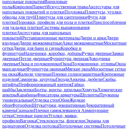
напольные покрытия
Виниловые
полы
Ковролин
Паркет
Искусственная трава
Аксессуары для
напольных покрытий и плитки
Подложка
Плинтусы, уголки,
обводы для труб
Плинтусы для сантехники
Фуги для
плитки
Порожки, профили для пола и плитки
Приспособления
для укладки плитки
Системы выравнивания
плитки
Аксессуары для напольных
покрытий
Реставрационные материалы
Двери и арки
Двери
входные
Двери межкомнатные
Арки межкомнатные
Москитные
сетки
Двери для бани и сауны
Коробки и
фурнитура
Наличники, коробки, доборы
Ручки дверные
Замки
дверные
Петли дверные
Фурнитура дверная
Доводчики
дверные
Окна и подоконники
Окна
Подоконники, отливы
Окна
мансардные
Фурнитура оконная
Мягкие окна
Москитные сетки
на окна
Жалюзи уличные
Пленки солнцезащитные
Крепежные
изделия
Саморезы, шурупы
Гвозди
Анкеры, дюбели
Скобы,
штифты
Перфорированный крепеж
Гайки,
шайбы
Заклепки
Болты, винты, шпильки
Хомуты
Химические
анкеры
Карабины
Фиксаторы арматуры
Шплинты
Пружины
универсальные
Отделка стен
Обои
Жидкие
обои
Фотообои
Штукатурки декоративные
Декоративный
камень
Скинали
Пленки самоклеящиеся
Армирующие
сетки
Стеновые панели
Уголки, маяки,
профили
Вагонка
Стеклохолсты, флизелин
Экраны для
радиаторов
Отделка потолка
Потолочные системы
Потолочные