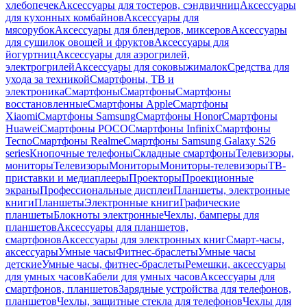
хлебопечек
Аксессуары для тостеров, сэндвичниц
Аксессуары
для кухонных комбайнов
Аксессуары для
мясорубок
Аксессуары для блендеров, миксеров
Аксессуары
для сушилок овощей и фруктов
Аксессуары для
йогуртниц
Аксессуары для аэрогрилей,
электрогрилей
Аксессуары для соковыжималок
Средства для
ухода за техникой
Смартфоны, ТВ и
электроника
Смартфоны
Смартфоны
Смартфоны
восстановленные
Смартфоны Apple
Смартфоны
Xiaomi
Смартфоны Samsung
Смартфоны Honor
Смартфоны
Huawei
Смартфоны POCO
Смартфоны Infinix
Смартфоны
Tecno
Смартфоны Realme
Смартфоны Samsung Galaxy S26
series
Кнопочные телефоны
Складные смартфоны
Телевизоры,
мониторы
Телевизоры
Мониторы
Мониторы-телевизоры
ТВ-
приставки и медиаплееры
Проекторы
Проекционные
экраны
Профессиональные дисплеи
Планшеты, электронные
книги
Планшеты
Электронные книги
Графические
планшеты
Блокноты электронные
Чехлы, бамперы для
планшетов
Аксессуары для планшетов,
смартфонов
Аксессуары для электронных книг
Смарт-часы,
аксессуары
Умные часы
Фитнес-браслеты
Умные часы
детские
Умные часы, фитнес-браслеты
Ремешки, аксессуары
для умных часов
Кабели для умных часов
Аксессуары для
смартфонов, планшетов
Зарядные устройства для телефонов,
планшетов
Чехлы, защитные стекла для телефонов
Чехлы для