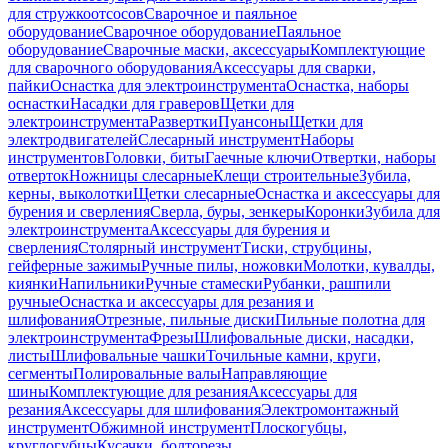
для стружкоотсосов
Сварочное и паяльное
оборудование
Сварочное оборудование
Паяльное
оборудование
Сварочные маски, аксессуары
Комплектующие
для сварочного оборудования
Аксессуары для сварки,
пайки
Оснастка для электроинструмента
Оснастка, наборы
оснастки
Насадки для граверов
Щетки для
электроинструмента
Развертки
Пуансоны
Щетки для
электродвигателей
Слесарный инструмент
Наборы
инструментов
Головки, биты
Гаечные ключи
Отвертки, наборы
отверток
Ножницы слесарные
Клещи строительные
Зубила,
керны, выколотки
Щетки слесарные
Оснастка и аксессуары для
бурения и сверления
Сверла, буры, зенкеры
Коронки
Зубила для
электроинструмента
Аксессуары для бурения и
сверления
Столярный инструмент
Тиски, струбцины,
гейферные зажимы
Ручные пилы, ножовки
Молотки, кувалды,
киянки
Напильники
Ручные стамески
Рубанки, рашпили
ручные
Оснастка и аксессуары для резания и
шлифования
Отрезные, пильные диски
Пильные полотна для
электроинструмента
Фрезы
Шлифовальные диски, насадки,
листы
Шлифовальные чашки
Точильные камни, круги,
сегменты
Полировальные валы
Направляющие
шины
Комплектующие для резания
Аксессуары для
резания
Аксессуары для шлифования
Электромонтажный
инструмент
Обжимной инструмент
Плоскогубцы,
круглогубцы
Кусачки, болторезы,