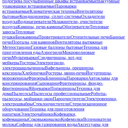
подогрева посуды
Винные шкафы встраиваемые
Вакуумные
упаковщики встраиваемые
Пароварки
встраиваемые
Климатическая техника
Вентиляторы
бытовые
Кондиционеры, сплит-системы
Охладители
воздуха
Водонагреватели
Увлажнители, очистители
воздуха
Камины, печи-камины
Обогреватели
Тепловые
завесы
Тепловые
пушки
Биокамины
Проветриватели
Отопительные печи
Банные
печи
Порталы для каминов
Вентиляторы вытяжные
Метеостанции
Газовые баллоны бытовые
Техника для
приготовления еды
Аэрогрили
Микроволновые
печи
Мультиварки
Сэндвичницы, хот-дог
мейкеры
Тостеры
Электрогрили,
электрошашлычницы
Вафельницы, орешницы,
кексницы
Хлебопечки
Ростеры, мини-печи
Йогуртницы,
мороженицы
Фризеры
Блинницы
Пароварки
Автоклавы для
консервирования
Сыроварни
Фритюрницы, фондю-
фритюрницы
Яйцеварки
Попкорницы
Техника для
дома
Пылесосы
Пылесосы профессиональные
Роботы-
пылесосы, мойщики окон
Пароочистители
Электровеники,
электрошвабры
Стеклоочистители
Стерилизационное
оборудование
Техника для приготовления
напитков
Электрочайники
Кофеварки,
кофемашины
Соковыжималки
Кофемолки
Вспениватели
молока
Сифоны для газирования воды
Аксессуары для