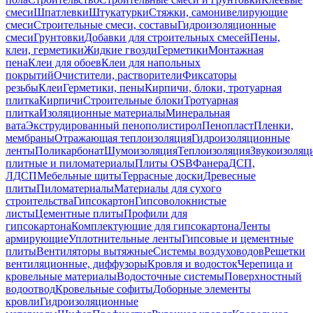
смеси
Шпатлевки
Штукатурки
Стяжки, самонивелирующие
смеси
Строительные смеси, составы
Гидроизоляционные
смеси
Грунтовки
Добавки для строительных смесей
Пены,
клеи, герметики
Жидкие гвозди
Герметики
Монтажная
пена
Клеи для обоев
Клеи для напольных
покрытий
Очистители, растворители
Фиксаторы
резьбы
Клеи
Герметики, пены
Кирпичи, блоки, тротуарная
плитка
Кирпичи
Строительные блоки
Тротуарная
плитка
Изоляционные материалы
Минеральная
вата
Экструдированный пенополистирол
Пенопласт
Пленки,
мембраны
Отражающая теплоизоляция
Гидроизоляционные
ленты
Поликарбонат
Шумоизоляция
Теплоизоляция
Звукоизоляц
плитные и пиломатериалы
Плиты OSB
Фанера
ДСП,
ЛДСП
Мебельные щиты
Террасные доски
Древесные
плиты
Пиломатериалы
Материалы для сухого
строительства
Гипсокартон
Гипсоволокнистые
листы
Цементные плиты
Профили для
гипсокартона
Комплектующие для гипсокартона
Ленты
армирующие
Уплотнительные ленты
Гипсовые и цементные
плиты
Вентиляторы вытяжные
Системы воздуховодов
Решетки
вентиляционные, диффузоры
Кровля и водосток
Черепица и
кровельные материалы
Водосточные системы
Поверхностный
водоотвод
Кровельные софиты
Доборные элементы
кровли
Гидроизоляционные