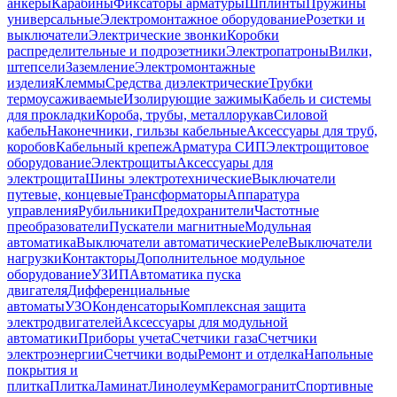
анкеры
Карабины
Фиксаторы арматуры
Шплинты
Пружины
универсальные
Электромонтажное оборудование
Розетки и
выключатели
Электрические звонки
Коробки
распределительные и подрозетники
Электропатроны
Вилки,
штепсели
Заземление
Электромонтажные
изделия
Клеммы
Средства диэлектрические
Трубки
термоусаживаемые
Изолирующие зажимы
Кабель и системы
для прокладки
Короба, трубы, металлорукав
Силовой
кабель
Наконечники, гильзы кабельные
Аксессуары для труб,
коробов
Кабельный крепеж
Арматура СИП
Электрощитовое
оборудование
Электрощиты
Аксессуары для
электрощита
Шины электротехнические
Выключатели
путевые, концевые
Трансформаторы
Аппаратура
управления
Рубильники
Предохранители
Частотные
преобразователи
Пускатели магнитные
Модульная
автоматика
Выключатели автоматические
Реле
Выключатели
нагрузки
Контакторы
Дополнительное модульное
оборудование
УЗИП
Автоматика пуска
двигателя
Дифференциальные
автоматы
УЗО
Конденсаторы
Комплексная защита
электродвигателей
Аксессуары для модульной
автоматики
Приборы учета
Счетчики газа
Счетчики
электроэнергии
Счетчики воды
Ремонт и отделка
Напольные
покрытия и
плитка
Плитка
Ламинат
Линолеум
Керамогранит
Спортивные