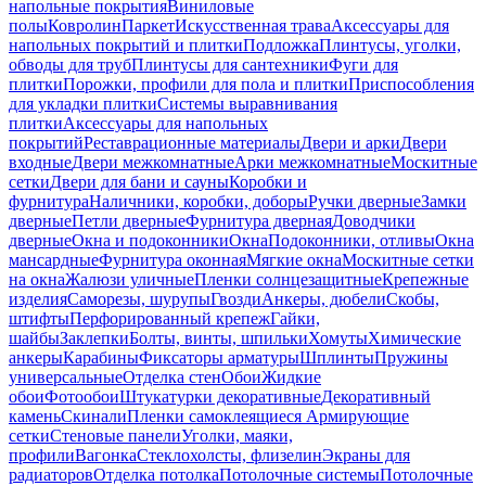
напольные покрытия
Виниловые
полы
Ковролин
Паркет
Искусственная трава
Аксессуары для
напольных покрытий и плитки
Подложка
Плинтусы, уголки,
обводы для труб
Плинтусы для сантехники
Фуги для
плитки
Порожки, профили для пола и плитки
Приспособления
для укладки плитки
Системы выравнивания
плитки
Аксессуары для напольных
покрытий
Реставрационные материалы
Двери и арки
Двери
входные
Двери межкомнатные
Арки межкомнатные
Москитные
сетки
Двери для бани и сауны
Коробки и
фурнитура
Наличники, коробки, доборы
Ручки дверные
Замки
дверные
Петли дверные
Фурнитура дверная
Доводчики
дверные
Окна и подоконники
Окна
Подоконники, отливы
Окна
мансардные
Фурнитура оконная
Мягкие окна
Москитные сетки
на окна
Жалюзи уличные
Пленки солнцезащитные
Крепежные
изделия
Саморезы, шурупы
Гвозди
Анкеры, дюбели
Скобы,
штифты
Перфорированный крепеж
Гайки,
шайбы
Заклепки
Болты, винты, шпильки
Хомуты
Химические
анкеры
Карабины
Фиксаторы арматуры
Шплинты
Пружины
универсальные
Отделка стен
Обои
Жидкие
обои
Фотообои
Штукатурки декоративные
Декоративный
камень
Скинали
Пленки самоклеящиеся
Армирующие
сетки
Стеновые панели
Уголки, маяки,
профили
Вагонка
Стеклохолсты, флизелин
Экраны для
радиаторов
Отделка потолка
Потолочные системы
Потолочные