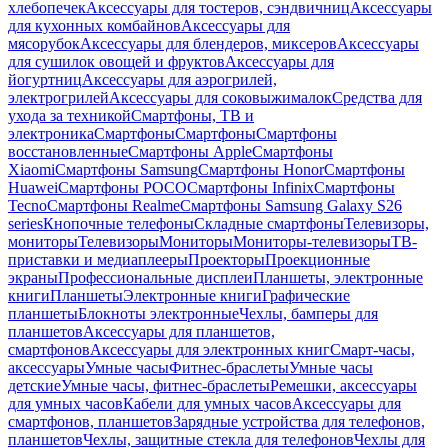
хлебопечек
Аксессуары для тостеров, сэндвичниц
Аксессуары
для кухонных комбайнов
Аксессуары для
мясорубок
Аксессуары для блендеров, миксеров
Аксессуары
для сушилок овощей и фруктов
Аксессуары для
йогуртниц
Аксессуары для аэрогрилей,
электрогрилей
Аксессуары для соковыжималок
Средства для
ухода за техникой
Смартфоны, ТВ и
электроника
Смартфоны
Смартфоны
Смартфоны
восстановленные
Смартфоны Apple
Смартфоны
Xiaomi
Смартфоны Samsung
Смартфоны Honor
Смартфоны
Huawei
Смартфоны POCO
Смартфоны Infinix
Смартфоны
Tecno
Смартфоны Realme
Смартфоны Samsung Galaxy S26
series
Кнопочные телефоны
Складные смартфоны
Телевизоры,
мониторы
Телевизоры
Мониторы
Мониторы-телевизоры
ТВ-
приставки и медиаплееры
Проекторы
Проекционные
экраны
Профессиональные дисплеи
Планшеты, электронные
книги
Планшеты
Электронные книги
Графические
планшеты
Блокноты электронные
Чехлы, бамперы для
планшетов
Аксессуары для планшетов,
смартфонов
Аксессуары для электронных книг
Смарт-часы,
аксессуары
Умные часы
Фитнес-браслеты
Умные часы
детские
Умные часы, фитнес-браслеты
Ремешки, аксессуары
для умных часов
Кабели для умных часов
Аксессуары для
смартфонов, планшетов
Зарядные устройства для телефонов,
планшетов
Чехлы, защитные стекла для телефонов
Чехлы для