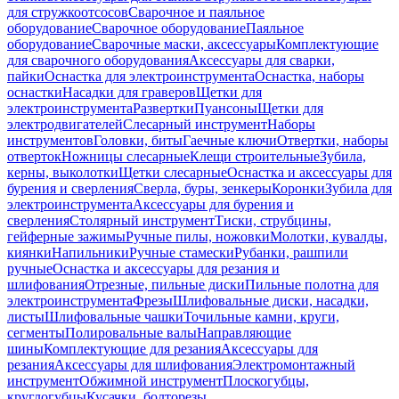
для стружкоотсосов
Сварочное и паяльное
оборудование
Сварочное оборудование
Паяльное
оборудование
Сварочные маски, аксессуары
Комплектующие
для сварочного оборудования
Аксессуары для сварки,
пайки
Оснастка для электроинструмента
Оснастка, наборы
оснастки
Насадки для граверов
Щетки для
электроинструмента
Развертки
Пуансоны
Щетки для
электродвигателей
Слесарный инструмент
Наборы
инструментов
Головки, биты
Гаечные ключи
Отвертки, наборы
отверток
Ножницы слесарные
Клещи строительные
Зубила,
керны, выколотки
Щетки слесарные
Оснастка и аксессуары для
бурения и сверления
Сверла, буры, зенкеры
Коронки
Зубила для
электроинструмента
Аксессуары для бурения и
сверления
Столярный инструмент
Тиски, струбцины,
гейферные зажимы
Ручные пилы, ножовки
Молотки, кувалды,
киянки
Напильники
Ручные стамески
Рубанки, рашпили
ручные
Оснастка и аксессуары для резания и
шлифования
Отрезные, пильные диски
Пильные полотна для
электроинструмента
Фрезы
Шлифовальные диски, насадки,
листы
Шлифовальные чашки
Точильные камни, круги,
сегменты
Полировальные валы
Направляющие
шины
Комплектующие для резания
Аксессуары для
резания
Аксессуары для шлифования
Электромонтажный
инструмент
Обжимной инструмент
Плоскогубцы,
круглогубцы
Кусачки, болторезы,