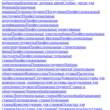
вибраторы
Бензорезы, резчики швов
Стойки, дрели для
бурения
Затирочные
машины
Гидроинструмент
Погрузчики
Профессиональный
инструмент
Профессиональные
шуруповерты
Профессиональные
шлифмашины
Профессиональные
перфораторы
Профессиональные циркулярные
пилы
Профессиональные электролобзики
Профессиональные
дрели
Профессиональные фрезеры
Профессиональные
мультиинструменты
Профессиональные
электрорубанки
Профессиональные строительные
фены
Профессиональные строительные
пистолеты
Профессиональные точильные
станки
Профессиональные
электроножницы
Пневмоинструмент
Наборы
профессионального электроинструмента
Строительное
оборудование
Компрессоры
Тепловые пушки
Пылесосы
профессиональные
Стружкоотсосы
Домкраты
Аксессуары для
компрессоров, пневмосистем
Системы пылеудаления для
электроинструмента
Пневмоинструмент
Станки и
оборудование
Деревообрабатывающие
станки
Ленточнопильные станки
Металлообрабатывающие
станки
Плиткорезные станки
Точильные
станки
Комплектующие для станков
Оснастка для
станков
Аксессуары для станков
Стружкоотсосы
Аксессуары