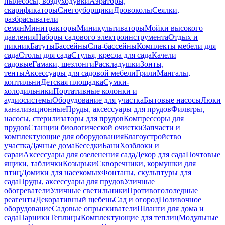
пылесосы, воздуходувки
Аэраторы,
скарификаторы
Снегоуборщики
Дровоколы
Сеялки,
разбрасыватели
семян
Минитракторы
Миникультиваторы
Мойки высокого
давления
Наборы садового электроинструмента
Отдых и
пикник
Батуты
Бассейны
Спа-бассейны
Комплекты мебели для
сада
Столы для сада
Стулья, кресла для сада
Качели
садовые
Гамаки, шезлонги
Раскладушки
Зонты,
тенты
Аксессуары для садовой мебели
Грили
Мангалы,
коптильни
Детская площадка
Сумки-
холодильники
Портативные колонки и
аудиосистемы
Оборудование для участка
Бытовые насосы
Люки
канализационные
Пруды, аксессуары для прудов
Фильтры,
насосы, стерилизаторы для прудов
Компрессоры для
прудов
Станции биологической очистки
Запчасти и
комплектующие для оборудования
Благоустройство
участка
Дачные дома
Беседки
Бани
Хозблоки и
сараи
Аксессуары для озеленения сада
Декор для сада
Почтовые
ящики, таблички
Козырьки
Скворечники, кормушки для
птиц
Домики для насекомых
Фонтаны, скульптуры для
сада
Пруды, аксессуары для прудов
Уличные
обогреватели
Уличные светильники
Противогололедные
реагенты
Декоративный щебень
Сад и огород
Поливочное
оборудование
Садовые опрыскиватели
Шланги для дома и
сада
Парники
Теплицы
Комплектующие для теплиц
Модульные