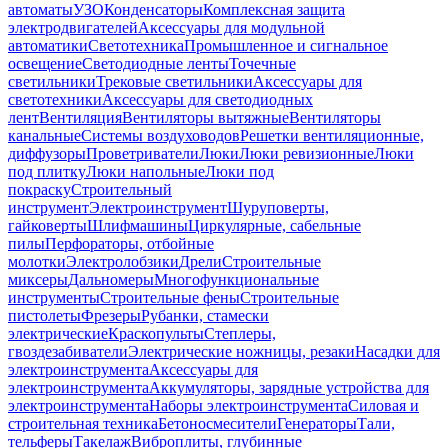
автоматы
УЗО
Конденсаторы
Комплексная защита
электродвигателей
Аксессуары для модульной
автоматики
Светотехника
Промышленное и сигнальное
освещение
Светодиодные ленты
Точечные
светильники
Трековые светильники
Аксессуары для
светотехники
Аксессуары для светодиодных
лент
Вентиляция
Вентиляторы вытяжные
Вентиляторы
канальные
Системы воздуховодов
Решетки вентиляционные,
диффузоры
Проветриватели
Люки
Люки ревизионные
Люки
под плитку
Люки напольные
Люки под
покраску
Строительный
инструмент
Электроинструмент
Шуруповерты,
гайковерты
Шлифмашины
Циркулярные, сабельные
пилы
Перфораторы, отбойные
молотки
Электролобзики
Дрели
Строительные
миксеры
Дальномеры
Многофункциональные
инструменты
Строительные фены
Строительные
пистолеты
Фрезеры
Рубанки, стамески
электрические
Краскопульты
Степлеры,
гвоздезабиватели
Электрические ножницы, резаки
Насадки для
электроинструмента
Аксессуары для
электроинструмента
Аккумуляторы, зарядные устройства для
электроинструмента
Наборы электроинструмента
Силовая и
строительная техника
Бетоносмесители
Генераторы
Тали,
тельферы
Такелаж
Виброплиты, глубинные