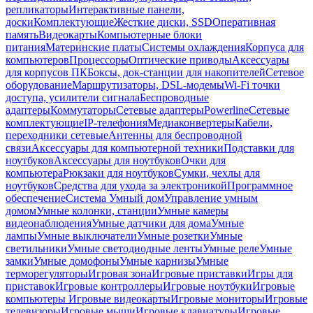
репликаторы
Интерактивные панели,
доски
Комплектующие
Жесткие диски, SSD
Оперативная
память
Видеокарты
Компьютерные блоки
питания
Материнские платы
Системы охлаждения
Корпуса для
компьютеров
Процессоры
Оптические приводы
Аксессуары
для корпусов ПК
Боксы, док-станции для накопителей
Сетевое
оборудование
Маршрутизаторы, DSL-модемы
Wi-Fi точки
доступа, усилители сигнала
Беспроводные
адаптеры
Коммутаторы
Сетевые адаптеры
Powerline
Сетевые
комплектующие
IP-телефония
Медиаконвертеры
Кабели,
переходники сетевые
Антенны для беспроводной
связи
Аксессуары для компьютерной техники
Подставки для
ноутбуков
Аксессуары для ноутбуков
Очки для
компьютера
Рюкзаки для ноутбуков
Сумки, чехлы для
ноутбуков
Средства для ухода за электроникой
Программное
обеспечение
Система Умный дом
Управление умным
домом
Умные колонки, станции
Умные камеры
видеонаблюдения
Умные датчики для дома
Умные
лампы
Умные выключатели
Умные розетки
Умные
светильники
Умные светодиодные ленты
Умные реле
Умные
замки
Умные домофоны
Умные карнизы
Умные
терморегуляторы
Игровая зона
Игровые приставки
Игры для
приставок
Игровые контроллеры
Игровые ноутбуки
Игровые
компьютеры
Игровые видеокарты
Игровые мониторы
Игровые
телевизоры
Игровые мыши
Игровые клавиатуры
Игровые