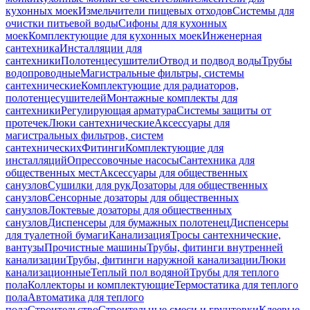
кухонных моек
Измельчители пищевых отходов
Системы для
очистки питьевой воды
Сифоны для кухонных
моек
Комплектующие для кухонных моек
Инженерная
сантехника
Инсталляции для
сантехники
Полотенцесушители
Отвод и подвод воды
Трубы
водопроводные
Магистральные фильтры, системы
сантехнические
Комплектующие для радиаторов,
полотенцесушителей
Монтажные комплекты для
сантехники
Регулирующая арматура
Системы защиты от
протечек
Люки сантехнические
Аксессуары для
магистральных фильтров, систем
сантехнических
Фитинги
Комплектующие для
инсталляций
Опрессовочные насосы
Сантехника для
общественных мест
Аксессуары для общественных
санузлов
Сушилки для рук
Дозаторы для общественных
санузлов
Сенсорные дозаторы для общественных
санузлов
Локтевые дозаторы для общественных
санузлов
Диспенсеры для бумажных полотенец
Диспенсеры
для туалетной бумаги
Канализация
Тросы сантехнические,
вантузы
Прочистные машины
Трубы, фитинги внутренней
канализации
Трубы, фитинги наружной канализации
Люки
канализационные
Теплый пол водяной
Трубы для теплого
пола
Коллекторы и комплектующие
Термостатика для теплого
пола
Автоматика для теплого
пола
Строительство
Строительные смеси и грунтовки
Клеевые