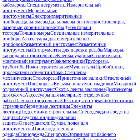
кабелерезы
Специнструменты
Измерительный
инструмент
Мерительные
инструменты
Электроизмерительные
приборы
Дальномеры
Дальномеры оптические
Нивелиры,
лазерные уровни
Пирометры
Детекторы и
тестеры
Толщиномеры
Специальные измерительные
приборы
Аксессуары для измерительных
приборов
Разметочный инструмент
Разметочные
инструменты
Инструменты для нарезки резьбы
Маркеры,
карандаши строительные
Клейма ударные
Строительно-
монтажный инструмент
Заклепочники
Труборезы,
трубогибы
Ножи строительные
Мультитулы
Пробойники,
просекатели отверстий
Ломы
Степлеры
механические
Стеклорезы
Прикаточные валики
Отделочный
инструмент
Плиткорезы
Кельмы, шпатели, гладилки
Малярный,
отделочный инструмент
Скотч, ленты малярные
Диспенсеры
для скотча
Аксессуары для малярных, отделочных
работ
Пленки строительные
Лестницы и стремянки
Лестницы,
стремянки
Чердачные лестницы
Элементы
лестниц
Подъемники строительные
Спецодежда и средства
защиты
Средства индивидуальной
защиты
Огнетушители
Сумки, пояса для
инструментов
Производственная
одежда
Спецодежда
Спецобувь
Организация рабочего
пространства
Фонари, прожекторы
Кейсы, ящики для