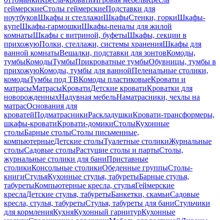
геймерские
Столы геймерские
Подставки для
ноутбуков
Шкафы и стеллажи
Шкафы
Стенки, горки
Шкафы-
купе
Шкафы-гармошки
Шкафы-пеналы для жилой
комнаты
Шкафы с витриной, буфеты
Шкафы, секции в
прихожую
Полки, стеллажи, системы хранения
Шкафы для
ванной комнаты
Вешалки, подставки для зонтов
Комоды,
тумбы
Комоды
Тумбы
Прикроватные тумбы
Обувницы, тумбы в
прихожую
Комоды, тумбы для ванной
Пеленальные столики,
комоды
Тумбы под ТВ
Комоды пластиковые
Кровати и
матрасы
Матрасы
Кровати
Детские кровати
Кроватки для
новорожденных
Надувная мебель
Наматрасники, чехлы на
матрас
Основания для
кроватей
Подматрасники
Раскладушки
Кровати-трансформеры,
шкафы-кровати
Кровати-домики
Столы
Кухонные
столы
Барные столы
Столы письменные,
компьютерные
Детские столы
Туалетные столики
Журнальные
столы
Садовые столы
Растущие столы и парты
Столы,
журнальные столики для бани
Приставные
столики
Консольные столики
Обеденные группы
Столы-
книги
Стулья
Кухонные стулья, табуреты
Барные стулья,
табуреты
Компьютерные кресла, стулья
Геймерские
кресла
Детские стулья, табуреты
Банкетки, скамьи
Садовые
кресла, стулья, табуреты
Стулья, табуреты для бани
Стульчики
для кормления
Кухня
Кухонный гарнитур
Кухонные