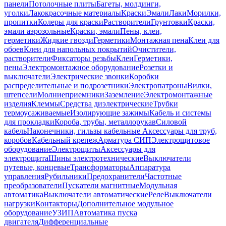
панели
Потолочные плиты
Багеты, молдинги,
уголки
Лакокрасочные материалы
Краски
Эмали
Лаки
Морилки,
пропитки
Колеры для краски
Растворители
Грунтовки
Краски,
эмали аэрозольные
Краски, эмали
Пены, клеи,
герметики
Жидкие гвозди
Герметики
Монтажная пена
Клеи для
обоев
Клеи для напольных покрытий
Очистители,
растворители
Фиксаторы резьбы
Клеи
Герметики,
пены
Электромонтажное оборудование
Розетки и
выключатели
Электрические звонки
Коробки
распределительные и подрозетники
Электропатроны
Вилки,
штепсели
Молниеприемники
Заземление
Электромонтажные
изделия
Клеммы
Средства диэлектрические
Трубки
термоусаживаемые
Изолирующие зажимы
Кабель и системы
для прокладки
Короба, трубы, металлорукав
Силовой
кабель
Наконечники, гильзы кабельные
Аксессуары для труб,
коробов
Кабельный крепеж
Арматура СИП
Электрощитовое
оборудование
Электрощиты
Аксессуары для
электрощита
Шины электротехнические
Выключатели
путевые, концевые
Трансформаторы
Аппаратура
управления
Рубильники
Предохранители
Частотные
преобразователи
Пускатели магнитные
Модульная
автоматика
Выключатели автоматические
Реле
Выключатели
нагрузки
Контакторы
Дополнительное модульное
оборудование
УЗИП
Автоматика пуска
двигателя
Дифференциальные