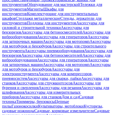
инструментов
Оборудование для мастерской
Тележки для
инструментов
Магниты
Шкафы для
инструментов
Комплектующие для инструментальных
шкафов
Стеллажи металлические
Стенды, держатели для
инструментов
Поддоны для инструментов
Аксессуары для
силовой и строительной техники
Аксессуары для
бензорезов
Аксессуары для бетоносмесителей
Аксессуары для
виброоборудования
Аксессуары для генераторов
Аксессуары
для затирочных машин
Аксессуары для мотопомп
Аксессуары
для мотобуров и бензобуров
Аксессуары для строительного
инструмента
Аксессуары пневмооборудования
Аксессуары для
бензорезов
Аксессуары для бетоносмесителей
Аксессуары для
виброоборудования
Аксессуары для генераторов
Аксессуары
для затирочных машин
Аксессуары для мотопомп
Аксессуары
для мотобуров и бензобуров
Аксессуары для
электроинструмента
Аксессуары для компрессоров,
пневмосистем
Аксессуары для сварки, пайки
Аксессуары для
станков
Аксессуары для стружкоотсосов
Аксессуары для
бурения и сверления
Аксессуары для резания
Аксессуары для
шлифования
Аксессуары для измерительных
приборов
Аксессуары для станков
Дом и сад
Садовая
техника
Триммеры, бензокосы
Цепные
пилы
Газонокосилки
Культиваторы, мотоблоки
Кусторезы,
садовые ножницы
Садовые, кормовые измельчители
Садовые