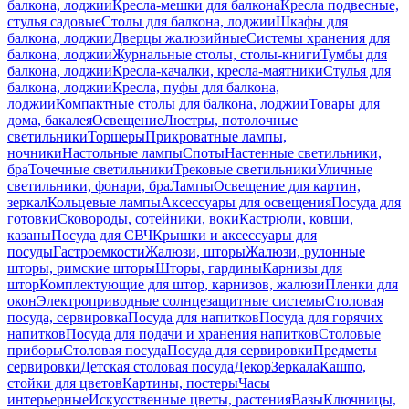
балкона, лоджии
Кресла-мешки для балкона
Кресла подвесные,
стулья садовые
Столы для балкона, лоджии
Шкафы для
балкона, лоджии
Дверцы жалюзийные
Системы хранения для
балкона, лоджии
Журнальные столы, столы-книги
Тумбы для
балкона, лоджии
Кресла-качалки, кресла-маятники
Стулья для
балкона, лоджии
Кресла, пуфы для балкона,
лоджии
Компактные столы для балкона, лоджии
Товары для
дома, бакалея
Освещение
Люстры, потолочные
светильники
Торшеры
Прикроватные лампы,
ночники
Настольные лампы
Споты
Настенные светильники,
бра
Точечные светильники
Трековые светильники
Уличные
светильники, фонари, бра
Лампы
Освещение для картин,
зеркал
Кольцевые лампы
Аксессуары для освещения
Посуда для
готовки
Сковороды, сотейники, воки
Кастрюли, ковши,
казаны
Посуда для СВЧ
Крышки и аксессуары для
посуды
Гастроемкости
Жалюзи, шторы
Жалюзи, рулонные
шторы, римские шторы
Шторы, гардины
Карнизы для
штор
Комплектующие для штор, карнизов, жалюзи
Пленки для
окон
Электроприводные солнцезащитные системы
Столовая
посуда, сервировка
Посуда для напитков
Посуда для горячих
напитков
Посуда для подачи и хранения напитков
Столовые
приборы
Столовая посуда
Посуда для сервировки
Предметы
сервировки
Детская столовая посуда
Декор
Зеркала
Кашпо,
стойки для цветов
Картины, постеры
Часы
интерьерные
Искусственные цветы, растения
Вазы
Ключницы,