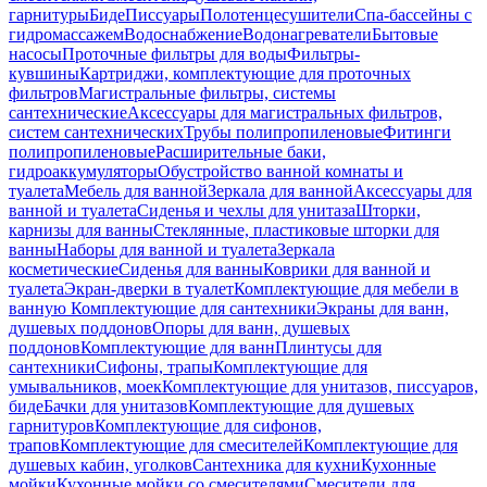
гарнитуры
Биде
Писсуары
Полотенцесушители
Спа-бассейны с
гидромассажем
Водоснабжение
Водонагреватели
Бытовые
насосы
Проточные фильтры для воды
Фильтры-
кувшины
Картриджи, комплектующие для проточных
фильтров
Магистральные фильтры, системы
сантехнические
Аксессуары для магистральных фильтров,
систем сантехнических
Трубы полипропиленовые
Фитинги
полипропиленовые
Расширительные баки,
гидроаккумуляторы
Обустройство ванной комнаты и
туалета
Мебель для ванной
Зеркала для ванной
Аксессуары для
ванной и туалета
Сиденья и чехлы для унитаза
Шторки,
карнизы для ванны
Стеклянные, пластиковые шторки для
ванны
Наборы для ванной и туалета
Зеркала
косметические
Сиденья для ванны
Коврики для ванной и
туалета
Экран-дверки в туалет
Комплектующие для мебели в
ванную
Комплектующие для сантехники
Экраны для ванн,
душевых поддонов
Опоры для ванн, душевых
поддонов
Комплектующие для ванн
Плинтусы для
сантехники
Сифоны, трапы
Комплектующие для
умывальников, моек
Комплектующие для унитазов, писсуаров,
биде
Бачки для унитазов
Комплектующие для душевых
гарнитуров
Комплектующие для сифонов,
трапов
Комплектующие для смесителей
Комплектующие для
душевых кабин, уголков
Сантехника для кухни
Кухонные
мойки
Кухонные мойки со смесителями
Смесители для