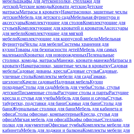
мебель
Шкафы для детской
Полки, стеллажи для
детской
Детские комоды
Кровати детские
Детские
матрасы
Матрасы в кроватку
Наматрасники, защитные чехлы
детские
Мебель для детского сада
Мебельная фурнитура и
аксессуары
Комплектующие для столов
Комплектующие для
стульев
Комплектующие для кроватей и кроваток
Аксессуары
для мебели
Комплектующие для мягкой
мебели
Комплектующие для корпусной мебели
Мебельная
фурнитура
Чехлы для мебели
Системы хранения для
кухни
Товары для безопасности детей
Мебель для самых
маленьких
Кроватки для новорожденных
Пеленальные
столики, комоды, матрасы
Манежи, кровати-манежи
Матрасы в
кроватку
Наматрасники, защитные чехлы в кроватку
Садовая
мебель
Садовые диваны, кресла
Садовые стулья
Садовые,
уличные столы
Комплекты мебели для сада
Гамаки,
шезлонги
Качели садовые
Надувная мебель
Кухни
походные
Столы для сада
Мебель для учебы
Столы, стулья
детские
Письменные столы
Растущие столы и парты
Растущие
кресла и стулья для учебы
Мебель для бани и сауны
Стулья,
табуретки, подставки для бани
Скамьи для бани
Столы для
бани
Журнальные столики для бани
Мебель для кабинета и
офиса
Столы офисные, компьютерные
Кресла, стулья для
офиса
Мягкая мебель для офиса
Шкафы офисные
Стеллажи,
полки для документов
Офисные тумбы
Комплекты мебели для
кабинета
Мебель для лоджии и балкона
Комплекты мебели для