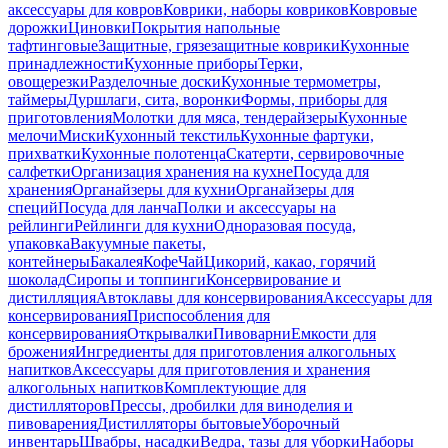
аксессуары для ковров
Коврики, наборы ковриков
Ковровые
дорожки
Циновки
Покрытия напольные
тафтинговые
Защитные, грязезащитные коврики
Кухонные
принадлежности
Кухонные приборы
Терки,
овощерезки
Разделочные доски
Кухонные термометры,
таймеры
Дуршлаги, сита, воронки
Формы, приборы для
приготовления
Молотки для мяса, тендерайзеры
Кухонные
мелочи
Миски
Кухонный текстиль
Кухонные фартуки,
прихватки
Кухонные полотенца
Скатерти, сервировочные
салфетки
Организация хранения на кухне
Посуда для
хранения
Органайзеры для кухни
Органайзеры для
специй
Посуда для ланча
Полки и аксессуары на
рейлинги
Рейлинги для кухни
Одноразовая посуда,
упаковка
Вакуумные пакеты,
контейнеры
Бакалея
Кофе
Чай
Цикорий, какао, горячий
шоколад
Сиропы и топпинги
Консервирование и
дистилляция
Автоклавы для консервирования
Аксессуары для
консервирования
Приспособления для
консервирования
Открывалки
Пивоварни
Емкости для
брожения
Ингредиенты для приготовления алкогольных
напитков
Аксессуары для приготовления и хранения
алкогольных напитков
Комплектующие для
дистилляторов
Прессы, дробилки для виноделия и
пивоварения
Дистилляторы бытовые
Уборочный
инвентарь
Швабры, насадки
Ведра, тазы для уборки
Наборы