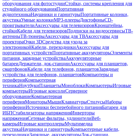
оборудования для фотостудии
Стойки, системы крепления для
студийного оборудования
Портативная
аудиотехника
Наушники и гарнитуры
Портативные колонки,
акустика
Умные колонки
MP3-плееры
Диктофоны
CD-
проигрыватели
Аксессуары для телевизоров
Кронштейны,
стойки
Кабели для телевизоров
Подписки на видеосервисы
ТВ-
антенны
ТВ-тюнеры
Аксессуары для ТВ
Аксессуары для
проектора
Очки 3D
Средства для ухода за
электроникой
Кабели, переходники
Аксессуары для
портативных устройств
Портативные аккумуляторы
Элементы
питания, зарядные устройства
Аккумуляторные
батареи
Держатели, док-станции
Аксессуары для планшетов,
смартфонов
Кабели для телефонов, планшетов
Зарядные
устройства для телефонов, планшетов
Компьютеры и
периферия
Компьютерная
техника
Ноутбуки
Планшеты
Моноблоки
Компьютеры
Игровые
компьютеры
Игровые консоли
Серверное
оборудование
Компьютерная
периферия
Мониторы
Мыши
Клавиатуры
Стилусы
Наборы
периферии
Источники бесперебойного питания
Батареи для
ИБП
Стабилизаторы напряжения
Инверторы
напряжения
Сетевые фильтры, удлинители
Веб-
камеры
Игровые контроллеры
Мультимедиа
акустика
Наушники и гарнитуры
Компьютерные кабели,
переходники
Зарядные, аккумуляторы
Док-станции,