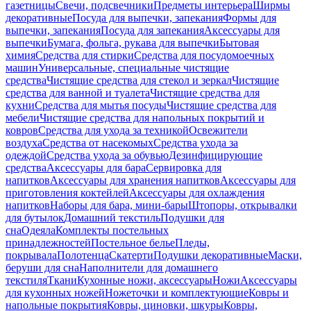
газетницы
Свечи, подсвечники
Предметы интерьера
Ширмы
декоративные
Посуда для выпечки, запекания
Формы для
выпечки, запекания
Посуда для запекания
Аксессуары для
выпечки
Бумага, фольга, рукава для выпечки
Бытовая
химия
Средства для стирки
Средства для посудомоечных
машин
Универсальные, специальные чистящие
средства
Чистящие средства для стекол и зеркал
Чистящие
средства для ванной и туалета
Чистящие средства для
кухни
Средства для мытья посуды
Чистящие средства для
мебели
Чистящие средства для напольных покрытий и
ковров
Средства для ухода за техникой
Освежители
воздуха
Средства от насекомых
Средства ухода за
одеждой
Средства ухода за обувью
Дезинфицирующие
средства
Аксессуары для бара
Сервировка для
напитков
Аксессуары для хранения напитков
Аксессуары для
приготовления коктейлей
Аксессуары для охлаждения
напитков
Наборы для бара, мини-бары
Штопоры, открывалки
для бутылок
Домашний текстиль
Подушки для
сна
Одеяла
Комплекты постельных
принадлежностей
Постельное белье
Пледы,
покрывала
Полотенца
Скатерти
Подушки декоративные
Маски,
беруши для сна
Наполнители для домашнего
текстиля
Ткани
Кухонные ножи, аксессуары
Ножи
Аксессуары
для кухонных ножей
Ножеточки и комплектующие
Ковры и
напольные покрытия
Ковры, циновки, шкуры
Ковры,