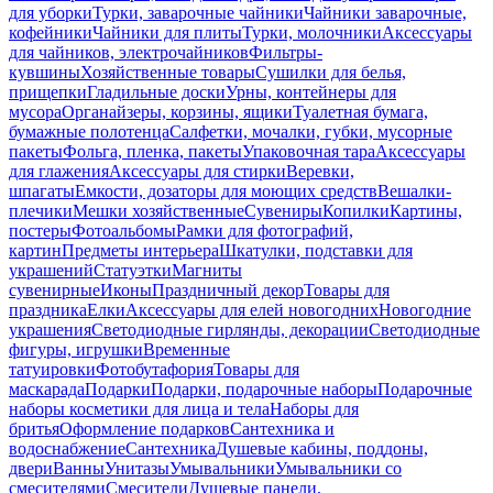
для уборки
Турки, заварочные чайники
Чайники заварочные,
кофейники
Чайники для плиты
Турки, молочники
Аксессуары
для чайников, электрочайников
Фильтры-
кувшины
Хозяйственные товары
Сушилки для белья,
прищепки
Гладильные доски
Урны, контейнеры для
мусора
Органайзеры, корзины, ящики
Туалетная бумага,
бумажные полотенца
Салфетки, мочалки, губки, мусорные
пакеты
Фольга, пленка, пакеты
Упаковочная тара
Аксессуары
для глажения
Аксессуары для стирки
Веревки,
шпагаты
Емкости, дозаторы для моющих средств
Вешалки-
плечики
Мешки хозяйственные
Сувениры
Копилки
Картины,
постеры
Фотоальбомы
Рамки для фотографий,
картин
Предметы интерьера
Шкатулки, подставки для
украшений
Статуэтки
Магниты
сувенирные
Иконы
Праздничный декор
Товары для
праздника
Елки
Аксессуары для елей новогодних
Новогодние
украшения
Светодиодные гирлянды, декорации
Светодиодные
фигуры, игрушки
Временные
татуировки
Фотобутафория
Товары для
маскарада
Подарки
Подарки, подарочные наборы
Подарочные
наборы косметики для лица и тела
Наборы для
бритья
Оформление подарков
Сантехника и
водоснабжение
Сантехника
Душевые кабины, поддоны,
двери
Ванны
Унитазы
Умывальники
Умывальники со
смесителями
Смесители
Душевые панели,