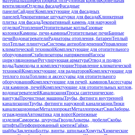
материалы
Шифер
Профнастил
Рулонная кровля
Кровельная
вентиляция
Отделка фасада
Фасадные
панели
Сайдинг
Комплектующие для фасадных
панелей
Декоративные штукатурки для фасада
Клинкерная
плитка для фасада
Декоративный камень для наружной
отделки
Отопление
Отопительные котлы
Газовые
колонки
Камины, печи-камины
Отопительные печи
Банные
печи
Водонагреватели
Радиаторы отопления, батареи
Теплый
пол
Теплые плинтусы
Системы антиобледенения
Управление
климатической техникой
Комплектующие для отопительного
оборудования
Стабилизаторы напряжения
Насосы
циркуляционные
Регулирующая арматура
Отвод и подвод
воды
Дымоходы и комплектующие
Управление климатической
техникой
Комплектующие для радиаторов
Комплектующие для
теплого пола
Топливо и аксессуары для отопительного
оборудования
Комплектующие для печей, каминов
Аксессуары
для каминов, печей
Комплектующие для отопительных котлов,
водонагревателей
Канализация
Тросы сантехнические,
вантузы
Прочистные машины
Трубы, фитинги внутренней
канализации
Трубы, фитинги наружной канализации
Люки
канализационные
Металлопрокат
Металлопрокат
Сваи
Заборы,
ограждения
Автоматика для ворот
Крепежные
изделия
Саморезы, шурупы
Гвозди
Анкеры, дюбели
Скобы,
штифты
Перфорированный крепеж
Гайки,
шайбы
Заклепки
Болты, винты, шпильки
Хомуты
Химические