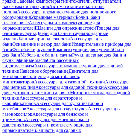
грядки
Садовые компостеры
Уничтожители, отпугиватели
насекомых и грызунов
Автоматизация и контроль
полива
Аксессуары и комплектующие для поливочного
оборудования
Укрывные материалы
Бочки, баки
пластиковые
Аксессуары и комплектующие для
опрыскивателей
Шланги для опрыскивателей
Товары для
бани
Бани
Сауны
Двери для бани и сауны
Бондарные
изделия
Банные принадлежности
Аксессуары для
бани
Оснащение и декор для бани
Измерительные приборы для
бани
Фитобочки, купели
Комплектующие для купелей
Окна
для бани
Мебель для бани и сауны
Ручки дверные для бани и
сауны
Эфирные масла
Спа-бассейны с
гидромассажем
Аксессуары и комплектующие для садовой
техники
Навесное оборудование
Двигатели для
мотоблоков
Прицепы для мотоблоков,
минитракторов
Аксессуары для газонной техники
Аксессуары
для цепных пил
Аксессуары для садовой техники
Аксессуары
для кусторезов, ножниц садовых
Моторные масла для садовой
техники
Аксессуары для аэратоторов и
скарификаторов
Аксессуары для культиваторов и
мотоблоков
Аксессуары для воздуходувок
Аксессуары для
газонокосилок
Аксессуары для бензокос и
триммеров
Аксессуары для моек высокого
давления
Аксессуары и комплектующие для
опрыскивателей
Запчасти для садовых