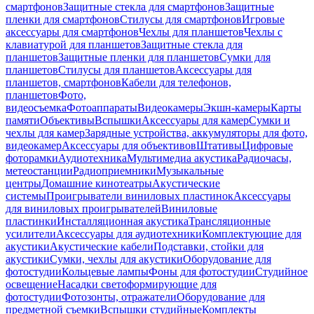
смартфонов
Защитные стекла для смартфонов
Защитные
пленки для смартфонов
Стилусы для смартфонов
Игровые
аксессуары для смартфонов
Чехлы для планшетов
Чехлы с
клавиатурой для планшетов
Защитные стекла для
планшетов
Защитные пленки для планшетов
Сумки для
планшетов
Стилусы для планшетов
Аксессуары для
планшетов, смартфонов
Кабели для телефонов,
планшетов
Фото,
видеосъемка
Фотоаппараты
Видеокамеры
Экшн-камеры
Карты
памяти
Объективы
Вспышки
Аксессуары для камер
Сумки и
чехлы для камер
Зарядные устройства, аккумуляторы для фото,
видеокамер
Аксессуары для объективов
Штативы
Цифровые
фоторамки
Аудиотехника
Мультимедиа акустика
Радиочасы,
метеостанции
Радиоприемники
Музыкальные
центры
Домашние кинотеатры
Акустические
системы
Проигрыватели виниловых пластинок
Аксессуары
для виниловых проигрывателей
Виниловые
пластинки
Инсталляционная акустика
Трансляционные
усилители
Аксессуары для аудиотехники
Комплектующие для
акустики
Акустические кабели
Подставки, стойки для
акустики
Сумки, чехлы для акустики
Оборудование для
фотостудии
Кольцевые лампы
Фоны для фотостудии
Студийное
освещение
Насадки светоформирующие для
фотостудии
Фотозонты, отражатели
Оборудование для
предметной съемки
Вспышки студийные
Комплекты