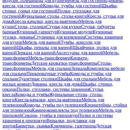
модули
Столешницы для кухни
Мебель для гостиной
Диваны,
кресла для гостиной
Комоды, тумбы для гостиной
Шкафы,
стенки, горки для гостиной
Полки, стеллажи для
гостиной
Журнальные столы, столы-книги
Кресла, стулья для
дома
Кресла-качалки, кресла-маятники
Мебель для
кухни
Столы, столики
Стулья для кухни
Стулья, табуреты
барные
Кухонный гарнитур
Кухонные модули
Кухонные
уголки, диваны
Стульчики для кормления
Системы хранения
для кухни
Мебель для ванной
Тумбы, консоли для
ванной
Шкафы, пеналы для ванной
Шкафчики, полки для
ванной
Зеркала для ванной
Аксессуары для ванной
Мебель-
трансформер
Мебель-трансформер
Кровати-
трансформеры
Детские кроватки-трансформеры
Столы-
трансформеры
Мебель для спальни
Зеркала
Комплекты мебели
для спальни
Прикроватные тумбы
Комоды и тумбы для
спальни
Туалетные столики
Шкафы для спальни
Мебель для
жилых комнат
Диваны, кресла для дома
Шкафы, стенки,
секции
Полки, стеллажи, системы хранения
Стулья,
кресла
Комоды и тумбы
Журнальные столы, столы-
книги
Кресла-качалки, кресла-маятники
Мебель для
телевизора
Комоды, тумбы под телевизор
Кронштейны, стойки
для телевизора
Каминокомплекты под телевизор
Мебель для
прихожей
Секции, тумбы в прихожую
Полки и системы
хранения в прихожую
Вешалки, подставки для
зонтов
Банкетки, скамьи
Ключницы, газетницы
Детская