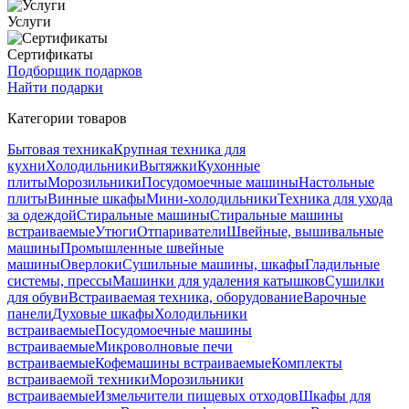
Услуги
Сертификаты
Подборщик подарков
Найти подарки
Категории товаров
Бытовая техника
Крупная техника для
кухни
Холодильники
Вытяжки
Кухонные
плиты
Морозильники
Посудомоечные машины
Настольные
плиты
Винные шкафы
Мини-холодильники
Техника для ухода
за одеждой
Стиральные машины
Стиральные машины
встраиваемые
Утюги
Отпариватели
Швейные, вышивальные
машины
Промышленные швейные
машины
Оверлоки
Сушильные машины, шкафы
Гладильные
системы, прессы
Машинки для удаления катышков
Сушилки
для обуви
Встраиваемая техника, оборудование
Варочные
панели
Духовые шкафы
Холодильники
встраиваемые
Посудомоечные машины
встраиваемые
Микроволновые печи
встраиваемые
Кофемашины встраиваемые
Комплекты
встраиваемой техники
Морозильники
встраиваемые
Измельчители пищевых отходов
Шкафы для