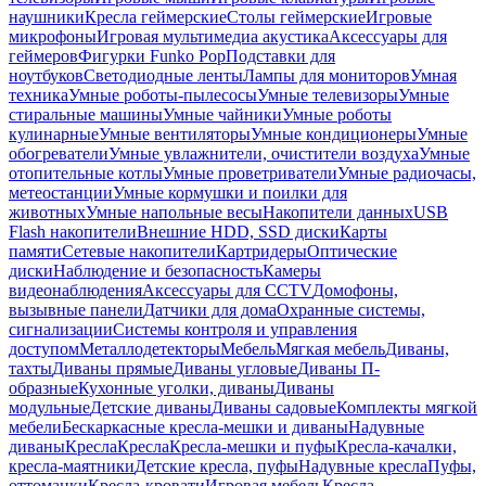
наушники
Кресла геймерские
Столы геймерские
Игровые
микрофоны
Игровая мультимедиа акустика
Аксессуары для
геймеров
Фигурки Funko Pop
Подставки для
ноутбуков
Светодиодные ленты
Лампы для мониторов
Умная
техника
Умные роботы-пылесосы
Умные телевизоры
Умные
стиральные машины
Умные чайники
Умные роботы
кулинарные
Умные вентиляторы
Умные кондиционеры
Умные
обогреватели
Умные увлажнители, очистители воздуха
Умные
отопительные котлы
Умные проветриватели
Умные радиочасы,
метеостанции
Умные кормушки и поилки для
животных
Умные напольные весы
Накопители данных
USB
Flash накопители
Внешние HDD, SSD диски
Карты
памяти
Сетевые накопители
Картридеры
Оптические
диски
Наблюдение и безопасность
Камеры
видеонаблюдения
Аксессуары для CCTV
Домофоны,
вызывные панели
Датчики для дома
Охранные системы,
сигнализации
Системы контроля и управления
доступом
Металлодетекторы
Мебель
Мягкая мебель
Диваны,
тахты
Диваны прямые
Диваны угловые
Диваны П-
образные
Кухонные уголки, диваны
Диваны
модульные
Детские диваны
Диваны садовые
Комплекты мягкой
мебели
Бескаркасные кресла-мешки и диваны
Надувные
диваны
Кресла
Кресла
Кресла-мешки и пуфы
Кресла-качалки,
кресла-маятники
Детские кресла, пуфы
Надувные кресла
Пуфы,
оттоманки
Кресла-кровати
Игровая мебель
Кресла