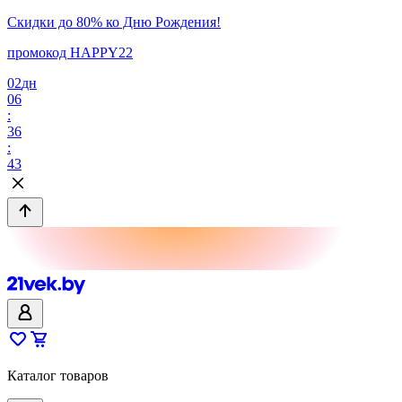
Скидки до 80% ко Дню Рождения!
промокод HAPPY22
02
дн
06
:
36
:
43
Каталог товаров