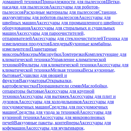
домашней техники
Принадлежности для пылесосов
Щетки,
насадки для пылесосов
Аксессуары для роботов-
пылесосов
Расходные материалы для пылесосов
Станции,
аккумуляторы для роботов-пылесосов
Аксессуары для
швейных машин
Аксессуары для промышленного швейного
оборудования
Аксессуары для стиральных и сушильных
машин
Аксессуары для пароочистителей,
отпаривателей
Аксессуары для стеклоочистителей
Техника для
измельчения продуктов
Блендеры
Кухонные комбайны,
измельчители
Планетарные
миксеры
Миксеры
Мясорубки
Ломтерезки
Комплектующие для
климатической техники
Управление климатической
техникой
Фильтры для климатической техники
Аксессуары для
климатической техники
Мелкая техника
Весы кухонные,
бытовые
Сушилки для овощей и
фруктов
Вакууматоры
Открывалки,
картофелечистки
Проращиватели семян
Маслобойки,
сепараторы бытовые
Аксессуары для крупной
техники
Аксессуары для вытяжек
Аксессуары для плит и
духовок
Аксессуары для холодильников
Аксессуары для
посудомоечных машин
Средства для посудомоечных
машин
Средства для ухода за техникой
Аксессуары для
кухонной техники
Аксессуары для микроволновых
печей
Вакуумные пакеты, контейнеры
Аксессуары для
кофемашин
Аксессуары для мультиварок,