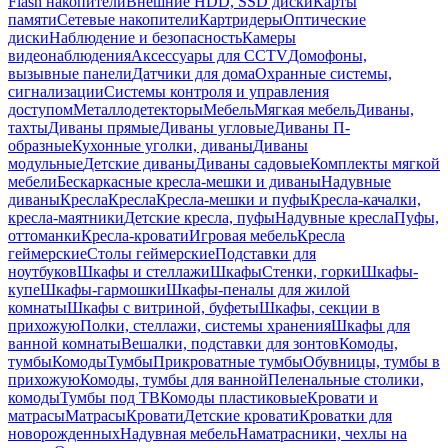
Flash накопители
Внешние HDD, SSD диски
Карты
памяти
Сетевые накопители
Картридеры
Оптические
диски
Наблюдение и безопасность
Камеры
видеонаблюдения
Аксессуары для CCTV
Домофоны,
вызывные панели
Датчики для дома
Охранные системы,
сигнализации
Системы контроля и управления
доступом
Металлодетекторы
Мебель
Мягкая мебель
Диваны,
тахты
Диваны прямые
Диваны угловые
Диваны П-
образные
Кухонные уголки, диваны
Диваны
модульные
Детские диваны
Диваны садовые
Комплекты мягкой
мебели
Бескаркасные кресла-мешки и диваны
Надувные
диваны
Кресла
Кресла
Кресла-мешки и пуфы
Кресла-качалки,
кресла-маятники
Детские кресла, пуфы
Надувные кресла
Пуфы,
оттоманки
Кресла-кровати
Игровая мебель
Кресла
геймерские
Столы геймерские
Подставки для
ноутбуков
Шкафы и стеллажи
Шкафы
Стенки, горки
Шкафы-
купе
Шкафы-гармошки
Шкафы-пеналы для жилой
комнаты
Шкафы с витриной, буфеты
Шкафы, секции в
прихожую
Полки, стеллажи, системы хранения
Шкафы для
ванной комнаты
Вешалки, подставки для зонтов
Комоды,
тумбы
Комоды
Тумбы
Прикроватные тумбы
Обувницы, тумбы в
прихожую
Комоды, тумбы для ванной
Пеленальные столики,
комоды
Тумбы под ТВ
Комоды пластиковые
Кровати и
матрасы
Матрасы
Кровати
Детские кровати
Кроватки для
новорожденных
Надувная мебель
Наматрасники, чехлы на