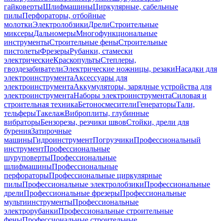
гайковерты
Шлифмашины
Циркулярные, сабельные
пилы
Перфораторы, отбойные
молотки
Электролобзики
Дрели
Строительные
миксеры
Дальномеры
Многофункциональные
инструменты
Строительные фены
Строительные
пистолеты
Фрезеры
Рубанки, стамески
электрические
Краскопульты
Степлеры,
гвоздезабиватели
Электрические ножницы, резаки
Насадки для
электроинструмента
Аксессуары для
электроинструмента
Аккумуляторы, зарядные устройства для
электроинструмента
Наборы электроинструмента
Силовая и
строительная техника
Бетоносмесители
Генераторы
Тали,
тельферы
Такелаж
Виброплиты, глубинные
вибраторы
Бензорезы, резчики швов
Стойки, дрели для
бурения
Затирочные
машины
Гидроинструмент
Погрузчики
Профессиональный
инструмент
Профессиональные
шуруповерты
Профессиональные
шлифмашины
Профессиональные
перфораторы
Профессиональные циркулярные
пилы
Профессиональные электролобзики
Профессиональные
дрели
Профессиональные фрезеры
Профессиональные
мультиинструменты
Профессиональные
электрорубанки
Профессиональные строительные
фены
Профессиональные строительные