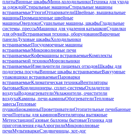
плиты
Винные шкафы
Мини-холодильники
Техника для ухода
за одеждой
Стиральные машины
Стиральные машины
встраиваемые
Утюги
Отпариватели
Швейные, вышивальные
машины
Промышленные швейные
машины
Оверлоки
Сушильные машины, шкафы
Гладильные
системы, прессы
Машинки для удаления катышков
Сушилки
для обуви
Встраиваемая техника, оборудование
Варочные
панели
Духовые шкафы
Холодильники
встраиваемые
Посудомоечные машины
встраиваемые
Микроволновые печи
встраиваемые
Кофемашины встраиваемые
Комплекты
встраиваемой техники
Морозильники
встраиваемые
Измельчители пищевых отходов
Шкафы для
подогрева посуды
Винные шкафы встраиваемые
Вакуумные
упаковщики встраиваемые
Пароварки
встраиваемые
Климатическая техника
Вентиляторы
бытовые
Кондиционеры, сплит-системы
Охладители
воздуха
Водонагреватели
Увлажнители, очистители
воздуха
Камины, печи-камины
Обогреватели
Тепловые
завесы
Тепловые
пушки
Биокамины
Проветриватели
Отопительные печи
Банные
печи
Порталы для каминов
Вентиляторы вытяжные
Метеостанции
Газовые баллоны бытовые
Техника для
приготовления еды
Аэрогрили
Микроволновые
печи
Мультиварки
Сэндвичницы, хот-дог