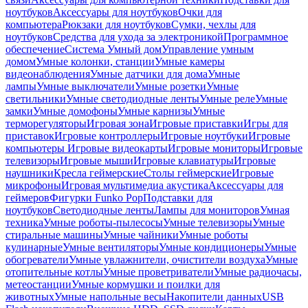
ноутбуков
Аксессуары для ноутбуков
Очки для
компьютера
Рюкзаки для ноутбуков
Сумки, чехлы для
ноутбуков
Средства для ухода за электроникой
Программное
обеспечение
Система Умный дом
Управление умным
домом
Умные колонки, станции
Умные камеры
видеонаблюдения
Умные датчики для дома
Умные
лампы
Умные выключатели
Умные розетки
Умные
светильники
Умные светодиодные ленты
Умные реле
Умные
замки
Умные домофоны
Умные карнизы
Умные
терморегуляторы
Игровая зона
Игровые приставки
Игры для
приставок
Игровые контроллеры
Игровые ноутбуки
Игровые
компьютеры
Игровые видеокарты
Игровые мониторы
Игровые
телевизоры
Игровые мыши
Игровые клавиатуры
Игровые
наушники
Кресла геймерские
Столы геймерские
Игровые
микрофоны
Игровая мультимедиа акустика
Аксессуары для
геймеров
Фигурки Funko Pop
Подставки для
ноутбуков
Светодиодные ленты
Лампы для мониторов
Умная
техника
Умные роботы-пылесосы
Умные телевизоры
Умные
стиральные машины
Умные чайники
Умные роботы
кулинарные
Умные вентиляторы
Умные кондиционеры
Умные
обогреватели
Умные увлажнители, очистители воздуха
Умные
отопительные котлы
Умные проветриватели
Умные радиочасы,
метеостанции
Умные кормушки и поилки для
животных
Умные напольные весы
Накопители данных
USB