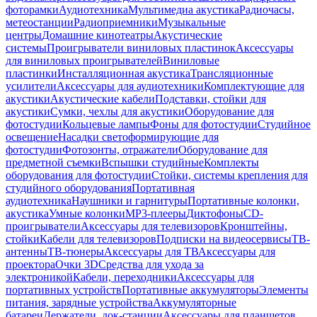
фоторамки
Аудиотехника
Мультимедиа акустика
Радиочасы,
метеостанции
Радиоприемники
Музыкальные
центры
Домашние кинотеатры
Акустические
системы
Проигрыватели виниловых пластинок
Аксессуары
для виниловых проигрывателей
Виниловые
пластинки
Инсталляционная акустика
Трансляционные
усилители
Аксессуары для аудиотехники
Комплектующие для
акустики
Акустические кабели
Подставки, стойки для
акустики
Сумки, чехлы для акустики
Оборудование для
фотостудии
Кольцевые лампы
Фоны для фотостудии
Студийное
освещение
Насадки светоформирующие для
фотостудии
Фотозонты, отражатели
Оборудование для
предметной съемки
Вспышки студийные
Комплекты
оборудования для фотостудии
Стойки, системы крепления для
студийного оборудования
Портативная
аудиотехника
Наушники и гарнитуры
Портативные колонки,
акустика
Умные колонки
MP3-плееры
Диктофоны
CD-
проигрыватели
Аксессуары для телевизоров
Кронштейны,
стойки
Кабели для телевизоров
Подписки на видеосервисы
ТВ-
антенны
ТВ-тюнеры
Аксессуары для ТВ
Аксессуары для
проектора
Очки 3D
Средства для ухода за
электроникой
Кабели, переходники
Аксессуары для
портативных устройств
Портативные аккумуляторы
Элементы
питания, зарядные устройства
Аккумуляторные
батареи
Держатели, док-станции
Аксессуары для планшетов,