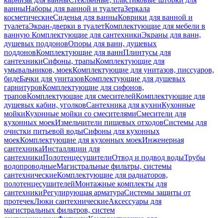
ванны
Наборы для ванной и туалета
Зеркала
косметические
Сиденья для ванны
Коврики для ванной и
туалета
Экран-дверки в туалет
Комплектующие для мебели в
ванную
Комплектующие для сантехники
Экраны для ванн,
душевых поддонов
Опоры для ванн, душевых
поддонов
Комплектующие для ванн
Плинтусы для
сантехники
Сифоны, трапы
Комплектующие для
умывальников, моек
Комплектующие для унитазов, писсуаров,
биде
Бачки для унитазов
Комплектующие для душевых
гарнитуров
Комплектующие для сифонов,
трапов
Комплектующие для смесителей
Комплектующие для
душевых кабин, уголков
Сантехника для кухни
Кухонные
мойки
Кухонные мойки со смесителями
Смесители для
кухонных моек
Измельчители пищевых отходов
Системы для
очистки питьевой воды
Сифоны для кухонных
моек
Комплектующие для кухонных моек
Инженерная
сантехника
Инсталляции для
сантехники
Полотенцесушители
Отвод и подвод воды
Трубы
водопроводные
Магистральные фильтры, системы
сантехнические
Комплектующие для радиаторов,
полотенцесушителей
Монтажные комплекты для
сантехники
Регулирующая арматура
Системы защиты от
протечек
Люки сантехнические
Аксессуары для
магистральных фильтров, систем