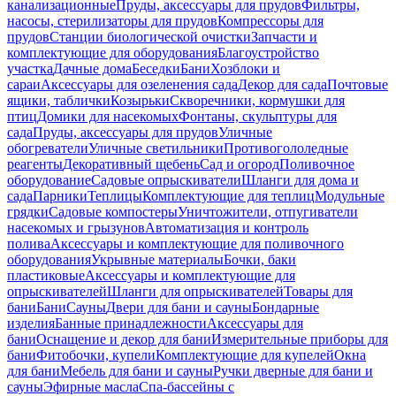
канализационные
Пруды, аксессуары для прудов
Фильтры,
насосы, стерилизаторы для прудов
Компрессоры для
прудов
Станции биологической очистки
Запчасти и
комплектующие для оборудования
Благоустройство
участка
Дачные дома
Беседки
Бани
Хозблоки и
сараи
Аксессуары для озеленения сада
Декор для сада
Почтовые
ящики, таблички
Козырьки
Скворечники, кормушки для
птиц
Домики для насекомых
Фонтаны, скульптуры для
сада
Пруды, аксессуары для прудов
Уличные
обогреватели
Уличные светильники
Противогололедные
реагенты
Декоративный щебень
Сад и огород
Поливочное
оборудование
Садовые опрыскиватели
Шланги для дома и
сада
Парники
Теплицы
Комплектующие для теплиц
Модульные
грядки
Садовые компостеры
Уничтожители, отпугиватели
насекомых и грызунов
Автоматизация и контроль
полива
Аксессуары и комплектующие для поливочного
оборудования
Укрывные материалы
Бочки, баки
пластиковые
Аксессуары и комплектующие для
опрыскивателей
Шланги для опрыскивателей
Товары для
бани
Бани
Сауны
Двери для бани и сауны
Бондарные
изделия
Банные принадлежности
Аксессуары для
бани
Оснащение и декор для бани
Измерительные приборы для
бани
Фитобочки, купели
Комплектующие для купелей
Окна
для бани
Мебель для бани и сауны
Ручки дверные для бани и
сауны
Эфирные масла
Спа-бассейны с