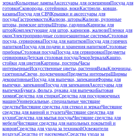
зеркал
Кольцевые лампы
Аксессуары для освещения
Посуда для
готовки
Сковороды, сотейники, воки
Кастрюли, ковши,
казаны
Посуда для СВЧ
Крышки и аксессуары для
посуды
Гастроемкости
Жалюзи, шторы
Жалюзи, рулонные
шторы, римские шторы
Шторы, гардины
Карнизы для
штор
Комплектующие для штор, карнизов, жалюзи
Пленки для
окон
Электроприводные солнцезащитные системы
Столовая
посуда, сервировка
Посуда для напитков
Посуда для горячих
напитков
Посуда для подачи и хранения напитков
Столовые
приборы
Столовая посуда
Посуда для сервировки
Предметы
сервировки
Детская столовая посуда
Декор
Зеркала
Кашпо,
стойки для цветов
Картины, постеры
Часы
интерьерные
Искусственные цветы, растения
Вазы
Ключницы,
газетницы
Свечи, подсвечники
Предметы интерьера
Ширмы
декоративные
Посуда для выпечки, запекания
Формы для
выпечки, запекания
Посуда для запекания
Аксессуары для
выпечки
Бумага, фольга, рукава для выпечки
Бытовая
химия
Средства для стирки
Средства для посудомоечных
машин
Универсальные, специальные чистящие
средства
Чистящие средства для стекол и зеркал
Чистящие
средства для ванной и туалета
Чистящие средства для
кухни
Средства для мытья посуды
Чистящие средства для
мебели
Чистящие средства для напольных покрытий и
ковров
Средства для ухода за техникой
Освежители
воздуха
Средства от насекомых
Средства ухода за