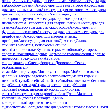
бензорезов
Аксессуары для бетоносмесителей
Аксессуары для
виброоборудования
Аксессуары для генераторов
Аксессуары
для затирочных машин
Аксессуары для мотопомп
Аксессуары
для мотобуров и бензобуров
Аксессуары для
электроинструмента
Аксессуары для компрессоров,
пневмосистем
Аксессуары для сварки, пайки
Аксессуары для
станков
Аксессуары для стружкоотсосов
Аксессуары для
бурения и сверления
Аксессуары для резания
Аксессуары для
шлифования
Аксессуары для измерительных
приборов
Аксессуары для станков
Дом и сад
Садовая
техника
Триммеры, бензокосы
Цепные
пилы
Газонокосилки
Культиваторы, мотоблоки
Кусторезы,
садовые ножницы
Садовые, кормовые измельчители
Садовые
пылесосы, воздуходувки
Аэраторы,
скарификаторы
Снегоуборщики
Дровоколы
Сеялки,
разбрасыватели
семян
Минитракторы
Миникультиваторы
Мойки высокого
давления
Наборы садового электроинструмента
Отдых и
пикник
Батуты
Бассейны
Спа-бассейны
Комплекты мебели для
сада
Столы для сада
Стулья, кресла для сада
Качели
садовые
Гамаки, шезлонги
Раскладушки
Зонты,
тенты
Аксессуары для садовой мебели
Грили
Мангалы,
коптильни
Детская площадка
Сумки-
холодильники
Портативные колонки и
аудиосистемы
Оборудование для участка
Бытовые насосы
Люки