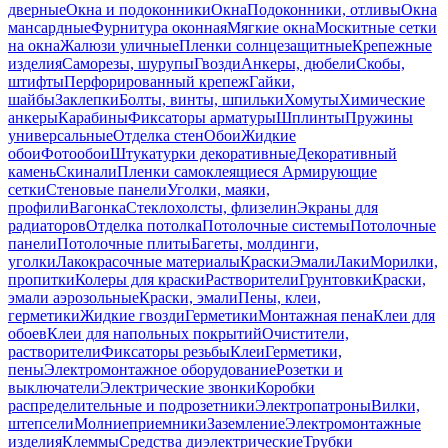
дверные
Окна и подоконники
Окна
Подоконники, отливы
Окна
мансардные
Фурнитура оконная
Мягкие окна
Москитные сетки
на окна
Жалюзи уличные
Пленки солнцезащитные
Крепежные
изделия
Саморезы, шурупы
Гвозди
Анкеры, дюбели
Скобы,
штифты
Перфорированный крепеж
Гайки,
шайбы
Заклепки
Болты, винты, шпильки
Хомуты
Химические
анкеры
Карабины
Фиксаторы арматуры
Шплинты
Пружины
универсальные
Отделка стен
Обои
Жидкие
обои
Фотообои
Штукатурки декоративные
Декоративный
камень
Скинали
Пленки самоклеящиеся
Армирующие
сетки
Стеновые панели
Уголки, маяки,
профили
Вагонка
Стеклохолсты, флизелин
Экраны для
радиаторов
Отделка потолка
Потолочные системы
Потолочные
панели
Потолочные плиты
Багеты, молдинги,
уголки
Лакокрасочные материалы
Краски
Эмали
Лаки
Морилки,
пропитки
Колеры для краски
Растворители
Грунтовки
Краски,
эмали аэрозольные
Краски, эмали
Пены, клеи,
герметики
Жидкие гвозди
Герметики
Монтажная пена
Клеи для
обоев
Клеи для напольных покрытий
Очистители,
растворители
Фиксаторы резьбы
Клеи
Герметики,
пены
Электромонтажное оборудование
Розетки и
выключатели
Электрические звонки
Коробки
распределительные и подрозетники
Электропатроны
Вилки,
штепсели
Молниеприемники
Заземление
Электромонтажные
изделия
Клеммы
Средства диэлектрические
Трубки