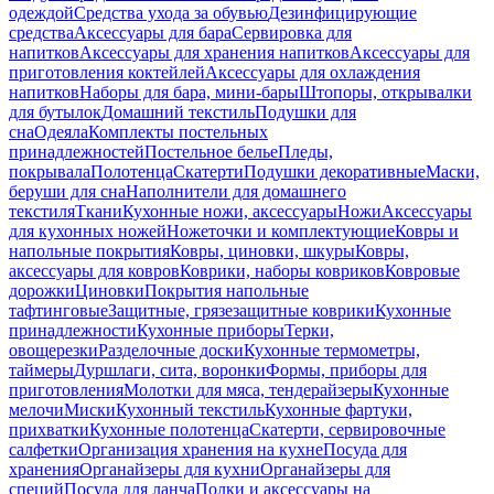
одеждой
Средства ухода за обувью
Дезинфицирующие
средства
Аксессуары для бара
Сервировка для
напитков
Аксессуары для хранения напитков
Аксессуары для
приготовления коктейлей
Аксессуары для охлаждения
напитков
Наборы для бара, мини-бары
Штопоры, открывалки
для бутылок
Домашний текстиль
Подушки для
сна
Одеяла
Комплекты постельных
принадлежностей
Постельное белье
Пледы,
покрывала
Полотенца
Скатерти
Подушки декоративные
Маски,
беруши для сна
Наполнители для домашнего
текстиля
Ткани
Кухонные ножи, аксессуары
Ножи
Аксессуары
для кухонных ножей
Ножеточки и комплектующие
Ковры и
напольные покрытия
Ковры, циновки, шкуры
Ковры,
аксессуары для ковров
Коврики, наборы ковриков
Ковровые
дорожки
Циновки
Покрытия напольные
тафтинговые
Защитные, грязезащитные коврики
Кухонные
принадлежности
Кухонные приборы
Терки,
овощерезки
Разделочные доски
Кухонные термометры,
таймеры
Дуршлаги, сита, воронки
Формы, приборы для
приготовления
Молотки для мяса, тендерайзеры
Кухонные
мелочи
Миски
Кухонный текстиль
Кухонные фартуки,
прихватки
Кухонные полотенца
Скатерти, сервировочные
салфетки
Организация хранения на кухне
Посуда для
хранения
Органайзеры для кухни
Органайзеры для
специй
Посуда для ланча
Полки и аксессуары на