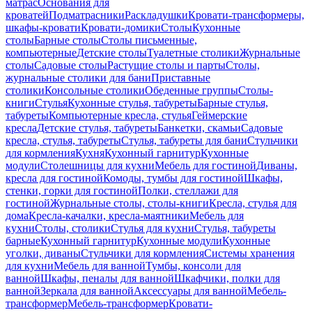
матрас
Основания для
кроватей
Подматрасники
Раскладушки
Кровати-трансформеры,
шкафы-кровати
Кровати-домики
Столы
Кухонные
столы
Барные столы
Столы письменные,
компьютерные
Детские столы
Туалетные столики
Журнальные
столы
Садовые столы
Растущие столы и парты
Столы,
журнальные столики для бани
Приставные
столики
Консольные столики
Обеденные группы
Столы-
книги
Стулья
Кухонные стулья, табуреты
Барные стулья,
табуреты
Компьютерные кресла, стулья
Геймерские
кресла
Детские стулья, табуреты
Банкетки, скамьи
Садовые
кресла, стулья, табуреты
Стулья, табуреты для бани
Стульчики
для кормления
Кухня
Кухонный гарнитур
Кухонные
модули
Столешницы для кухни
Мебель для гостиной
Диваны,
кресла для гостиной
Комоды, тумбы для гостиной
Шкафы,
стенки, горки для гостиной
Полки, стеллажи для
гостиной
Журнальные столы, столы-книги
Кресла, стулья для
дома
Кресла-качалки, кресла-маятники
Мебель для
кухни
Столы, столики
Стулья для кухни
Стулья, табуреты
барные
Кухонный гарнитур
Кухонные модули
Кухонные
уголки, диваны
Стульчики для кормления
Системы хранения
для кухни
Мебель для ванной
Тумбы, консоли для
ванной
Шкафы, пеналы для ванной
Шкафчики, полки для
ванной
Зеркала для ванной
Аксессуары для ванной
Мебель-
трансформер
Мебель-трансформер
Кровати-