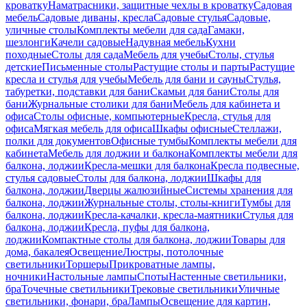
кроватку
Наматрасники, защитные чехлы в кроватку
Садовая
мебель
Садовые диваны, кресла
Садовые стулья
Садовые,
уличные столы
Комплекты мебели для сада
Гамаки,
шезлонги
Качели садовые
Надувная мебель
Кухни
походные
Столы для сада
Мебель для учебы
Столы, стулья
детские
Письменные столы
Растущие столы и парты
Растущие
кресла и стулья для учебы
Мебель для бани и сауны
Стулья,
табуретки, подставки для бани
Скамьи для бани
Столы для
бани
Журнальные столики для бани
Мебель для кабинета и
офиса
Столы офисные, компьютерные
Кресла, стулья для
офиса
Мягкая мебель для офиса
Шкафы офисные
Стеллажи,
полки для документов
Офисные тумбы
Комплекты мебели для
кабинета
Мебель для лоджии и балкона
Комплекты мебели для
балкона, лоджии
Кресла-мешки для балкона
Кресла подвесные,
стулья садовые
Столы для балкона, лоджии
Шкафы для
балкона, лоджии
Дверцы жалюзийные
Системы хранения для
балкона, лоджии
Журнальные столы, столы-книги
Тумбы для
балкона, лоджии
Кресла-качалки, кресла-маятники
Стулья для
балкона, лоджии
Кресла, пуфы для балкона,
лоджии
Компактные столы для балкона, лоджии
Товары для
дома, бакалея
Освещение
Люстры, потолочные
светильники
Торшеры
Прикроватные лампы,
ночники
Настольные лампы
Споты
Настенные светильники,
бра
Точечные светильники
Трековые светильники
Уличные
светильники, фонари, бра
Лампы
Освещение для картин,