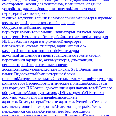
смартфонов
Кабели для телефонов, планшетов
Зарядные
устройства для телефонов, планшетов
Компьютеры и
периферия
Компьютерная
техника
Ноутбуки
Планшеты
Моноблоки
Компьютеры
Игровые
компьютеры
Игровые консоли
Серверное
оборудование
Компьютерная
периферия
Мониторы
Мыши
Клавиатуры
Стилусы
Наборы
периферии
Источники бесперебойного питания
Батареи для
ИБП
Стабилизаторы напряжения
Инверторы
напряжения
Сетевые фильтры, удлинители
Веб-
камеры
Игровые контроллеры
Мультимедиа
акустика
Наушники и гарнитуры
Компьютерные кабели,
переходники
Зарядные, аккумуляторы
Док-станции,
репликаторы
Интерактивные панели,
доски
Комплектующие
Жесткие диски, SSD
Оперативная
память
Видеокарты
Компьютерные блоки
питания
Материнские платы
Системы охлаждения
Корпуса для
компьютеров
Процессоры
Оптические приводы
Аксессуары
для корпусов ПК
Боксы, док-станции для накопителей
Сетевое
оборудование
Маршрутизаторы, DSL-модемы
Wi-Fi точки
доступа, усилители сигнала
Беспроводные
адаптеры
Коммутаторы
Сетевые адаптеры
Powerline
Сетевые
комплектующие
IP-телефония
Медиаконвертеры
Кабели,
переходники сетевые
Антенны для беспроводной
связи
Аксессуары для компьютерной техники
Подставки для