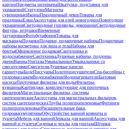
картин
Предметы интерьера
Шкатулки, подставки для
украшений
Статуэтки
Магниты
сувенирные
Иконы
Праздничный декор
Товары для
праздника
Елки
Аксессуары для елей новогодних
Новогодние
украшения
Светодиодные гирлянды, декорации
Светодиодные
фигуры, игрушки
Временные
татуировки
Фотобутафория
Товары для
маскарада
Подарки
Подарки, подарочные наборы
Подарочные
наборы косметики для лица и тела
Наборы для
бритья
Оформление подарков
Сантехника и
водоснабжение
Сантехника
Душевые кабины, поддоны,
двери
Ванны
Унитазы
Умывальники
Умывальники со
смесителями
Смесители
Душевые панели,
гарнитуры
Биде
Писсуары
Полотенцесушители
Спа-бассейны с
гидромассажем
Водоснабжение
Водонагреватели
Бытовые
насосы
Проточные фильтры для воды
Фильтры-
кувшины
Картриджи, комплектующие для проточных
фильтров
Магистральные фильтры, системы
сантехнические
Аксессуары для магистральных фильтров,
систем сантехнических
Трубы полипропиленовые
Фитинги
полипропиленовые
Расширительные баки,
гидроаккумуляторы
Обустройство ванной комнаты и
туалета
Мебель для ванной
Зеркала для ванной
Аксессуары для
ванной и туалета
Сиденья и чехлы для унитаза
Шторки,
карнизы для ванны
Стеклянные, пластиковые шторки для