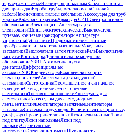
термоусаживаемые
Изолирующие зажимы
Кабель и системы
для прокладки
Короба, трубы, металлорукав
Силовой
кабель
Наконечники, гильзы кабельные
Аксессуары для труб,
коробов
Кабельный крепеж
Арматура СИП
Электрощитовое
оборудование
Электрощиты
Аксессуары для
электрощита
Шины электротехнические
Выключатели
путевые, концевые
Трансформаторы
Аппаратура
управления
Рубильники
Предохранители
Частотные
преобразователи
Пускатели магнитные
Модульная
автоматика
Выключатели автоматические
Реле
Выключатели
нагрузки
Контакторы
Дополнительное модульное
оборудование
УЗИП
Автоматика пуска
двигателя
Дифференциальные
автоматы
УЗО
Конденсаторы
Комплексная защита
электродвигателей
Аксессуары для модульной
автоматики
Светотехника
Промышленное и сигнальное
освещение
Светодиодные ленты
Точечные
светильники
Трековые светильники
Аксессуары для
светотехники
Аксессуары для светодиодных
лент
Вентиляция
Вентиляторы вытяжные
Вентиляторы
канальные
Системы воздуховодов
Решетки вентиляционные,
диффузоры
Проветриватели
Люки
Люки ревизионные
Люки
под плитку
Люки напольные
Люки под
покраску
Строительный
инструмент
Электроинструмент
Шуруповерты,