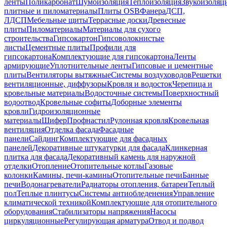
ленты
Поликарбонат
Шумоизоляция
Теплоизоляция
Звукоизоляц
плитные и пиломатериалы
Плиты OSB
Фанера
ДСП,
ЛДСП
Мебельные щиты
Террасные доски
Древесные
плиты
Пиломатериалы
Материалы для сухого
строительства
Гипсокартон
Гипсоволокнистые
листы
Цементные плиты
Профили для
гипсокартона
Комплектующие для гипсокартона
Ленты
армирующие
Уплотнительные ленты
Гипсовые и цементные
плиты
Вентиляторы вытяжные
Системы воздуховодов
Решетки
вентиляционные, диффузоры
Кровля и водосток
Черепица и
кровельные материалы
Водосточные системы
Поверхностный
водоотвод
Кровельные софиты
Доборные элементы
кровли
Гидроизоляционные
материалы
Шифер
Профнастил
Рулонная кровля
Кровельная
вентиляция
Отделка фасада
Фасадные
панели
Сайдинг
Комплектующие для фасадных
панелей
Декоративные штукатурки для фасада
Клинкерная
плитка для фасада
Декоративный камень для наружной
отделки
Отопление
Отопительные котлы
Газовые
колонки
Камины, печи-камины
Отопительные печи
Банные
печи
Водонагреватели
Радиаторы отопления, батареи
Теплый
пол
Теплые плинтусы
Системы антиобледенения
Управление
климатической техникой
Комплектующие для отопительного
оборудования
Стабилизаторы напряжения
Насосы
циркуляционные
Регулирующая арматура
Отвод и подвод