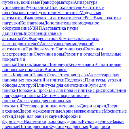
путевые, концевые
Трансформаторы
Аппаратура
управления
Рубильники
Предохранители
Частотные
преобразователи
Пускатели магнитные
Модульная
автоматика
Выключатели автоматические
Реле
Выключатели
нагрузки
Контакторы
Дополнительное модульное
оборудование
УЗИП
Автоматика пуска
двигателя
Дифференциальные
автоматы
УЗО
Конденсаторы
Комплексная защита
электродвигателей
Аксессуары для модульной
автоматики
Приборы учета
Счетчики газа
Счетчики
электроэнергии
Счетчики воды
Ремонт и отделка
Напольные
покрытия и
плитка
Плитка
Ламинат
Линолеум
Керамогранит
Спортивные
напольные покрытия
Виниловые
полы
Ковролин
Паркет
Искусственная трава
Аксессуары для
напольных покрытий и плитки
Подложка
Плинтусы, уголки,
обводы для труб
Плинтусы для сантехники
Фуги для
плитки
Порожки, профили для пола и плитки
Приспособления
для укладки плитки
Системы выравнивания
плитки
Аксессуары для напольных
покрытий
Реставрационные материалы
Двери и арки
Двери
входные
Двери межкомнатные
Арки межкомнатные
Москитные
сетки
Двери для бани и сауны
Коробки и
фурнитура
Наличники, коробки, доборы
Ручки дверные
Замки
дверные
Петли дверные
Фурнитура дверная
Доводчики