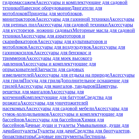
гидромассажем
Аксессуары и комплектующие для садовой
техники
Навесное оборудование
Двигатели для
мотоблоков
Прицепы для мотоблоков,
минитракторов
Аксессуары для газонной техники
Аксессуары
для цепных пил
Аксессуары для садовой техники
Аксессуары
для кусторезов, ножниц садовых
Моторные масла для садовой
техники
Аксессуары для аэратоторов и
скарификаторов
Аксессуары для культиваторов и
мотоблоков
Аксессуары для воздуходувок
Аксессуары для
газонокосилок
Аксессуары для бензокос и
триммеров
Аксессуары для моек высокого
давления
Аксессуары и комплектующие для
опрыскивателей
Запчасти для садовых
измельчителей
Аксессуары для отдыха на природе
Аксессуары
для гриля
Посуда для гриля
Дополнительное оснащение для
грилей
Аксессуары для мангалов, тандыров
Шампуры,
решетки для мангалов
Аксессуары для
копчения
Комплектующие для батутов
Средства для
розжига
Аксессуары для уничтожителей
насекомых
Аксессуары для садовой мебели
Аксессуары для
сумок-холодильников
Аксессуары и комплектующие для
бассейнов
Аксессуары для бассейнов
Химия для
бассейнов
Дачные души и туалеты
Умывальники, души для
дачи
Биотуалеты
Туалеты для дачи
Средства для биотуалетов,
биоактиваторы
Садовые инструменты
Лестницы,