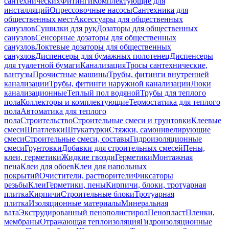
сантехнических
Фитинги
Комплектующие для
инсталляций
Опрессовочные насосы
Сантехника для
общественных мест
Аксессуары для общественных
санузлов
Сушилки для рук
Дозаторы для общественных
санузлов
Сенсорные дозаторы для общественных
санузлов
Локтевые дозаторы для общественных
санузлов
Диспенсеры для бумажных полотенец
Диспенсеры
для туалетной бумаги
Канализация
Тросы сантехнические,
вантузы
Прочистные машины
Трубы, фитинги внутренней
канализации
Трубы, фитинги наружной канализации
Люки
канализационные
Теплый пол водяной
Трубы для теплого
пола
Коллекторы и комплектующие
Термостатика для теплого
пола
Автоматика для теплого
пола
Строительство
Строительные смеси и грунтовки
Клеевые
смеси
Шпатлевки
Штукатурки
Стяжки, самонивелирующие
смеси
Строительные смеси, составы
Гидроизоляционные
смеси
Грунтовки
Добавки для строительных смесей
Пены,
клеи, герметики
Жидкие гвозди
Герметики
Монтажная
пена
Клеи для обоев
Клеи для напольных
покрытий
Очистители, растворители
Фиксаторы
резьбы
Клеи
Герметики, пены
Кирпичи, блоки, тротуарная
плитка
Кирпичи
Строительные блоки
Тротуарная
плитка
Изоляционные материалы
Минеральная
вата
Экструдированный пенополистирол
Пенопласт
Пленки,
мембраны
Отражающая теплоизоляция
Гидроизоляционные