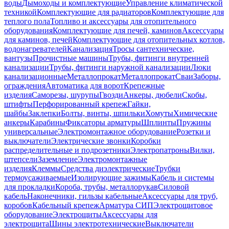
воды
Дымоходы и комплектующие
Управление климатической
техникой
Комплектующие для радиаторов
Комплектующие для
теплого пола
Топливо и аксессуары для отопительного
оборудования
Комплектующие для печей, каминов
Аксессуары
для каминов, печей
Комплектующие для отопительных котлов,
водонагревателей
Канализация
Тросы сантехнические,
вантузы
Прочистные машины
Трубы, фитинги внутренней
канализации
Трубы, фитинги наружной канализации
Люки
канализационные
Металлопрокат
Металлопрокат
Сваи
Заборы,
ограждения
Автоматика для ворот
Крепежные
изделия
Саморезы, шурупы
Гвозди
Анкеры, дюбели
Скобы,
штифты
Перфорированный крепеж
Гайки,
шайбы
Заклепки
Болты, винты, шпильки
Хомуты
Химические
анкеры
Карабины
Фиксаторы арматуры
Шплинты
Пружины
универсальные
Электромонтажное оборудование
Розетки и
выключатели
Электрические звонки
Коробки
распределительные и подрозетники
Электропатроны
Вилки,
штепсели
Заземление
Электромонтажные
изделия
Клеммы
Средства диэлектрические
Трубки
термоусаживаемые
Изолирующие зажимы
Кабель и системы
для прокладки
Короба, трубы, металлорукав
Силовой
кабель
Наконечники, гильзы кабельные
Аксессуары для труб,
коробов
Кабельный крепеж
Арматура СИП
Электрощитовое
оборудование
Электрощиты
Аксессуары для
электрощита
Шины электротехнические
Выключатели