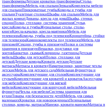
трансформеры
Детские кроватки-трансформеры
Столы-
трансформеры
Мебель для спальни
Зеркала
Комплекты мебели
для спальни
Прикроватные тумбы
Комоды и тумбы для
спальни
Туалетные столики
Шкафы для спальни
Мебель для
жилых комнат
Диваны, кресла для дома
Шкафы, стенки,
секции
Полки, стеллажи, системы хранения
Стулья,
кресла
Комоды и тумбы
Журнальные столы, столы-
книги
Кресла-качалки, кресла-маятники
Мебель для
телевизора
Комоды, тумбы под телевизор
Кронштейны, стойки
для телевизора
Каминокомплекты под телевизор
Мебель для
прихожей
Секции, тумбы в прихожую
Полки и системы
хранения в прихожую
Вешалки, подставки для
зонтов
Банкетки, скамьи
Ключницы, газетницы
Детская
мебель
Шкафы для детской
Полки, стеллажи для
детской
Детские комоды
Кровати детские
Детские
матрасы
Матрасы в кроватку
Наматрасники, защитные чехлы
детские
Мебель для детского сада
Мебельная фурнитура и
аксессуары
Комплектующие для столов
Комплектующие для
стульев
Комплектующие для кроватей и кроваток
Аксессуары
для мебели
Комплектующие для мягкой
мебели
Комплектующие для корпусной мебели
Мебельная
фурнитура
Чехлы для мебели
Системы хранения для
кухни
Товары для безопасности детей
Мебель для самых
маленьких
Кроватки для новорожденных
Пеленальные
столики, комоды, матрасы
Манежи, кровати-манежи
Матрасы в