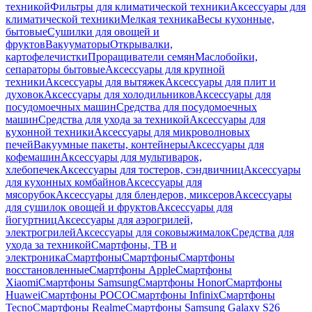
техникой
Фильтры для климатической техники
Аксессуары для
климатической техники
Мелкая техника
Весы кухонные,
бытовые
Сушилки для овощей и
фруктов
Вакууматоры
Открывалки,
картофелечистки
Проращиватели семян
Маслобойки,
сепараторы бытовые
Аксессуары для крупной
техники
Аксессуары для вытяжек
Аксессуары для плит и
духовок
Аксессуары для холодильников
Аксессуары для
посудомоечных машин
Средства для посудомоечных
машин
Средства для ухода за техникой
Аксессуары для
кухонной техники
Аксессуары для микроволновых
печей
Вакуумные пакеты, контейнеры
Аксессуары для
кофемашин
Аксессуары для мультиварок,
хлебопечек
Аксессуары для тостеров, сэндвичниц
Аксессуары
для кухонных комбайнов
Аксессуары для
мясорубок
Аксессуары для блендеров, миксеров
Аксессуары
для сушилок овощей и фруктов
Аксессуары для
йогуртниц
Аксессуары для аэрогрилей,
электрогрилей
Аксессуары для соковыжималок
Средства для
ухода за техникой
Смартфоны, ТВ и
электроника
Смартфоны
Смартфоны
Смартфоны
восстановленные
Смартфоны Apple
Смартфоны
Xiaomi
Смартфоны Samsung
Смартфоны Honor
Смартфоны
Huawei
Смартфоны POCO
Смартфоны Infinix
Смартфоны
Tecno
Смартфоны Realme
Смартфоны Samsung Galaxy S26