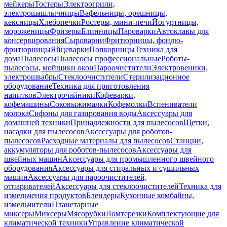
мейкеры
Тостеры
Электрогрили,
электрошашлычницы
Вафельницы, орешницы,
кексницы
Хлебопечки
Ростеры, мини-печи
Йогуртницы,
мороженицы
Фризеры
Блинницы
Пароварки
Автоклавы для
консервирования
Сыроварни
Фритюрницы, фондю-
фритюрницы
Яйцеварки
Попкорницы
Техника для
дома
Пылесосы
Пылесосы профессиональные
Роботы-
пылесосы, мойщики окон
Пароочистители
Электровеники,
электрошвабры
Стеклоочистители
Стерилизационное
оборудование
Техника для приготовления
напитков
Электрочайники
Кофеварки,
кофемашины
Соковыжималки
Кофемолки
Вспениватели
молока
Сифоны для газирования воды
Аксессуары для
домашней техники
Принадлежности для пылесосов
Щетки,
насадки для пылесосов
Аксессуары для роботов-
пылесосов
Расходные материалы для пылесосов
Станции,
аккумуляторы для роботов-пылесосов
Аксессуары для
швейных машин
Аксессуары для промышленного швейного
оборудования
Аксессуары для стиральных и сушильных
машин
Аксессуары для пароочистителей,
отпаривателей
Аксессуары для стеклоочистителей
Техника для
измельчения продуктов
Блендеры
Кухонные комбайны,
измельчители
Планетарные
миксеры
Миксеры
Мясорубки
Ломтерезки
Комплектующие для
климатической техники
Управление климатической