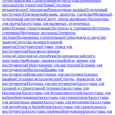
трубогибы
Ножи строительные
Мультитулы
Пробойники,
просекатели отверстий
Ломы
Степлеры
механические
Стеклорезы
Прикаточные валики
Отделочный
инструмент
Плиткорезы
Кельмы, шпатели, гладилки
Малярный,
отделочный инструмент
Скотч, ленты малярные
Диспенсеры
для скотча
Аксессуары для малярных, отделочных
работ
Пленки строительные
Лестницы и стремянки
Лестницы,
стремянки
Чердачные лестницы
Элементы
лестниц
Подъемники строительные
Спецодежда и средства
защиты
Средства индивидуальной
защиты
Огнетушители
Сумки, пояса для
инструментов
Производственная
одежда
Спецодежда
Спецобувь
Организация рабочего
пространства
Фонари, прожекторы
Кейсы, ящики для
инструментов
Оборудование для мастерской
Тележки для
инструментов
Магниты
Шкафы для
инструментов
Комплектующие для инструментальных
шкафов
Стеллажи металлические
Стенды, держатели для
инструментов
Поддоны для инструментов
Аксессуары для
силовой и строительной техники
Аксессуары для
бензорезов
Аксессуары для бетоносмесителей
Аксессуары для
виброоборудования
Аксессуары для генераторов
Аксессуары
для затирочных машин
Аксессуары для мотопомп
Аксессуары
для мотобуров и бензобуров
Аксессуары для строительного
инструмента
Аксессуары пневмооборудования
Аксессуары для