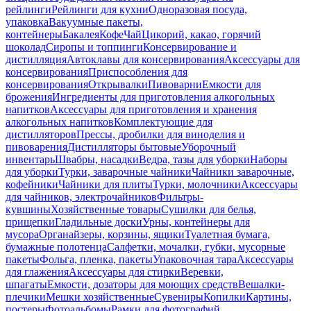
рейлинги
Рейлинги для кухни
Одноразовая посуда,
упаковка
Вакуумные пакеты,
контейнеры
Бакалея
Кофе
Чай
Цикорий, какао, горячий
шоколад
Сиропы и топпинги
Консервирование и
дистилляция
Автоклавы для консервирования
Аксессуары для
консервирования
Приспособления для
консервирования
Открывалки
Пивоварни
Емкости для
брожения
Ингредиенты для приготовления алкогольных
напитков
Аксессуары для приготовления и хранения
алкогольных напитков
Комплектующие для
дистилляторов
Прессы, дробилки для виноделия и
пивоварения
Дистилляторы бытовые
Уборочный
инвентарь
Швабры, насадки
Ведра, тазы для уборки
Наборы
для уборки
Турки, заварочные чайники
Чайники заварочные,
кофейники
Чайники для плиты
Турки, молочники
Аксессуары
для чайников, электрочайников
Фильтры-
кувшины
Хозяйственные товары
Сушилки для белья,
прищепки
Гладильные доски
Урны, контейнеры для
мусора
Органайзеры, корзины, ящики
Туалетная бумага,
бумажные полотенца
Салфетки, мочалки, губки, мусорные
пакеты
Фольга, пленка, пакеты
Упаковочная тара
Аксессуары
для глажения
Аксессуары для стирки
Веревки,
шпагаты
Емкости, дозаторы для моющих средств
Вешалки-
плечики
Мешки хозяйственные
Сувениры
Копилки
Картины,
постеры
Фотоальбомы
Рамки для фотографий,