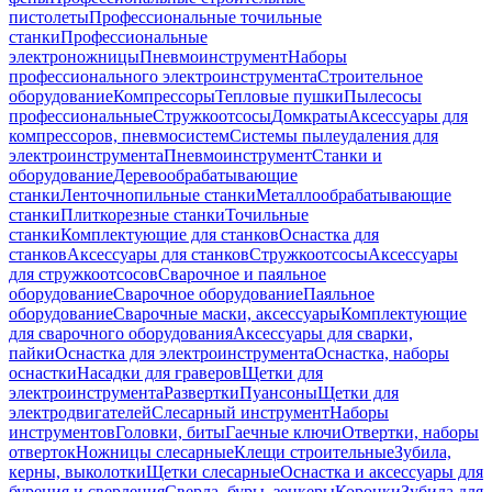
пистолеты
Профессиональные точильные
станки
Профессиональные
электроножницы
Пневмоинструмент
Наборы
профессионального электроинструмента
Строительное
оборудование
Компрессоры
Тепловые пушки
Пылесосы
профессиональные
Стружкоотсосы
Домкраты
Аксессуары для
компрессоров, пневмосистем
Системы пылеудаления для
электроинструмента
Пневмоинструмент
Станки и
оборудование
Деревообрабатывающие
станки
Ленточнопильные станки
Металлообрабатывающие
станки
Плиткорезные станки
Точильные
станки
Комплектующие для станков
Оснастка для
станков
Аксессуары для станков
Стружкоотсосы
Аксессуары
для стружкоотсосов
Сварочное и паяльное
оборудование
Сварочное оборудование
Паяльное
оборудование
Сварочные маски, аксессуары
Комплектующие
для сварочного оборудования
Аксессуары для сварки,
пайки
Оснастка для электроинструмента
Оснастка, наборы
оснастки
Насадки для граверов
Щетки для
электроинструмента
Развертки
Пуансоны
Щетки для
электродвигателей
Слесарный инструмент
Наборы
инструментов
Головки, биты
Гаечные ключи
Отвертки, наборы
отверток
Ножницы слесарные
Клещи строительные
Зубила,
керны, выколотки
Щетки слесарные
Оснастка и аксессуары для
бурения и сверления
Сверла, буры, зенкеры
Коронки
Зубила для