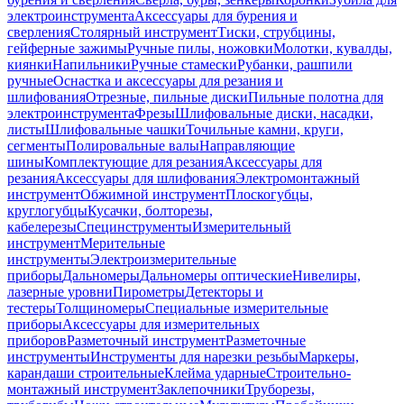
электроинструмента
Аксессуары для бурения и
сверления
Столярный инструмент
Тиски, струбцины,
гейферные зажимы
Ручные пилы, ножовки
Молотки, кувалды,
киянки
Напильники
Ручные стамески
Рубанки, рашпили
ручные
Оснастка и аксессуары для резания и
шлифования
Отрезные, пильные диски
Пильные полотна для
электроинструмента
Фрезы
Шлифовальные диски, насадки,
листы
Шлифовальные чашки
Точильные камни, круги,
сегменты
Полировальные валы
Направляющие
шины
Комплектующие для резания
Аксессуары для
резания
Аксессуары для шлифования
Электромонтажный
инструмент
Обжимной инструмент
Плоскогубцы,
круглогубцы
Кусачки, болторезы,
кабелерезы
Специнструменты
Измерительный
инструмент
Мерительные
инструменты
Электроизмерительные
приборы
Дальномеры
Дальномеры оптические
Нивелиры,
лазерные уровни
Пирометры
Детекторы и
тестеры
Толщиномеры
Специальные измерительные
приборы
Аксессуары для измерительных
приборов
Разметочный инструмент
Разметочные
инструменты
Инструменты для нарезки резьбы
Маркеры,
карандаши строительные
Клейма ударные
Строительно-
монтажный инструмент
Заклепочники
Труборезы,