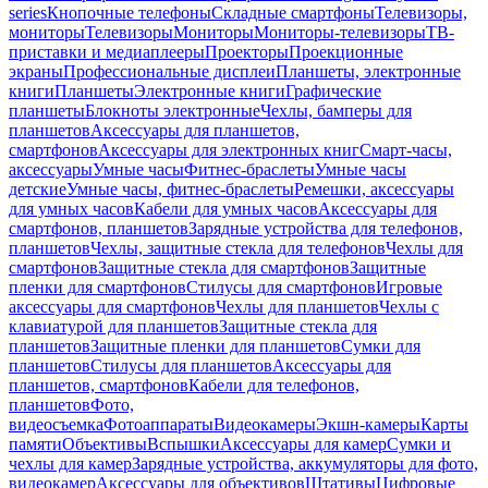
series
Кнопочные телефоны
Складные смартфоны
Телевизоры,
мониторы
Телевизоры
Мониторы
Мониторы-телевизоры
ТВ-
приставки и медиаплееры
Проекторы
Проекционные
экраны
Профессиональные дисплеи
Планшеты, электронные
книги
Планшеты
Электронные книги
Графические
планшеты
Блокноты электронные
Чехлы, бамперы для
планшетов
Аксессуары для планшетов,
смартфонов
Аксессуары для электронных книг
Смарт-часы,
аксессуары
Умные часы
Фитнес-браслеты
Умные часы
детские
Умные часы, фитнес-браслеты
Ремешки, аксессуары
для умных часов
Кабели для умных часов
Аксессуары для
смартфонов, планшетов
Зарядные устройства для телефонов,
планшетов
Чехлы, защитные стекла для телефонов
Чехлы для
смартфонов
Защитные стекла для смартфонов
Защитные
пленки для смартфонов
Стилусы для смартфонов
Игровые
аксессуары для смартфонов
Чехлы для планшетов
Чехлы с
клавиатурой для планшетов
Защитные стекла для
планшетов
Защитные пленки для планшетов
Сумки для
планшетов
Стилусы для планшетов
Аксессуары для
планшетов, смартфонов
Кабели для телефонов,
планшетов
Фото,
видеосъемка
Фотоаппараты
Видеокамеры
Экшн-камеры
Карты
памяти
Объективы
Вспышки
Аксессуары для камер
Сумки и
чехлы для камер
Зарядные устройства, аккумуляторы для фото,
видеокамер
Аксессуары для объективов
Штативы
Цифровые