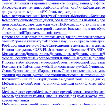
съемки
Вспышки студийные
Комплекты оборудования для фото
Аксессуары для телевизоров
Кронштейны, стойки
Кабели для т
для ухода за электроникой
Кабели, переходники
Компьютерная техника
Ноутбуки
Планшеты
Моноблоки
Компью
Комплектующие
Жесткие диски, SSD
Оперативная память
Видео
приводы
Аксессуары для корпусов ПК
Боксы, док-станции для 
Аксессуары для компьютерной техники
Подставки для ноутбук
электроникой
Программное обеспечение
Игровая зона
Игровые приставки
Игры для приставок
Игровые 
мыши
Игровые клавиатуры
Игровые наушники
Кресла геймерск
Pop
Подставки для ноутбуков
Светодиодные ленты
Лампы для м
Накопители данных
USB Flash накопители
Внешние HDD, SSD 
Мягкая мебель
Диваны, тахты
Диваны прямые
Диваны угловые
Д
мебели
Бескаркасные кресла-мешки и диваны
Надувные диваны
Игровая мебель
Кресла геймерские
Столы геймерские
Подставки
Комоды, тумбы
Комоды
Тумбы
Прикроватные тумбы
Обувницы, 
Столы
Кухонные столы
Барные столы
Столы письменные, комп
столики для бани
Приставные столики
Консольные столики
Обе
Кухня
Кухонный гарнитур
Кухонные модули
Столешницы для к
Мебель для кухни
Столы, столики
Стулья для кухни
Стулья, таб
кухни
Мебель-трансформер
Мебель-трансформер
Кровати-трансформе
Мебель для жилых комнат
Диваны, кресла для дома
Шкафы, стен
кресла-маятники
Мебель для прихожей
Секции, тумбы в прихожую
Полки и сист