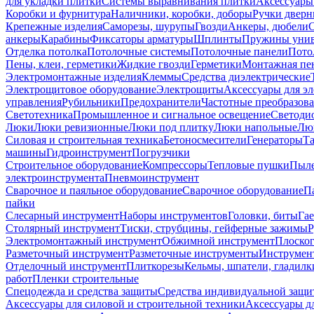
для укладки плитки
Системы выравнивания плитки
Аксессуары
Коробки и фурнитура
Наличники, коробки, доборы
Ручки дверн
Крепежные изделия
Саморезы, шурупы
Гвозди
Анкеры, дюбели
анкеры
Карабины
Фиксаторы арматуры
Шплинты
Пружины унив
Отделка потолка
Потолочные системы
Потолочные панели
Пото
Пены, клеи, герметики
Жидкие гвозди
Герметики
Монтажная пе
Электромонтажные изделия
Клеммы
Средства диэлектрические
Электрощитовое оборудование
Электрощиты
Аксессуары для э
управления
Рубильники
Предохранители
Частотные преобразов
Светотехника
Промышленное и сигнальное освещение
Светоди
Люки
Люки ревизионные
Люки под плитку
Люки напольные
Люк
Силовая и строительная техника
Бетоносмесители
Генераторы
Та
машины
Гидроинструмент
Погрузчики
Строительное оборудование
Компрессоры
Тепловые пушки
Пыле
электроинструмента
Пневмоинструмент
Сварочное и паяльное оборудование
Сварочное оборудование
П
пайки
Слесарный инструмент
Наборы инструментов
Головки, биты
Га
Столярный инструмент
Тиски, струбцины, гейферные зажимы
Р
Электромонтажный инструмент
Обжимной инструмент
Плоског
Разметочный инструмент
Разметочные инструменты
Инструмент
Отделочный инструмент
Плиткорезы
Кельмы, шпатели, гладилк
работ
Пленки строительные
Спецодежда и средства защиты
Средства индивидуальной защ
Аксессуары для силовой и строительной техники
Аксессуары дл