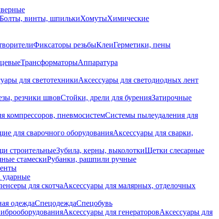
дверные
Болты, винты, шпильки
Хомуты
Химические
творители
Фиксаторы резьбы
Клеи
Герметики, пены
нцевые
Трансформаторы
Аппаратура
уары для светотехники
Аксессуары для светодиодных лент
езы, резчики швов
Стойки, дрели для бурения
Затирочные
ля компрессоров, пневмосистем
Системы пылеудаления для
ие для сварочного оборудования
Аксессуары для сварки,
щи строительные
Зубила, керны, выколотки
Щетки слесарные
чные стамески
Рубанки, рашпили ручные
енты
 ударные
енсеры для скотча
Аксессуары для малярных, отделочных
ная одежда
Спецодежда
Спецобувь
виброоборудования
Аксессуары для генераторов
Аксессуары для