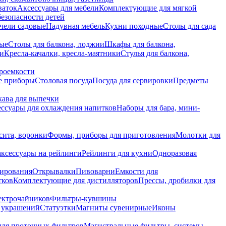
ваток
Аксессуары для мебели
Комплектующие для мягкой
безопасности детей
чели садовые
Надувная мебель
Кухни походные
Столы для сада
вые
Столы для балкона, лоджии
Шкафы для балкона,
ии
Кресла-качалки, кресла-маятники
Стулья для балкона,
роемкости
е приборы
Столовая посуда
Посуда для сервировки
Предметы
укава для выпечки
ссуары для охлаждения напитков
Наборы для бара, мини-
сита, воронки
Формы, приборы для приготовления
Молотки для
аксессуары на рейлинги
Рейлинги для кухни
Одноразовая
вирования
Открывалки
Пивоварни
Емкости для
тков
Комплектующие для дистилляторов
Прессы, дробилки для
лектрочайников
Фильтры-кувшины
я украшений
Статуэтки
Магниты сувенирные
Иконы
ля проточных фильтров
Магистральные фильтры, системы