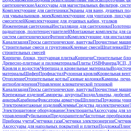
сантехнические
Аксессуары для магистральных фильтров, сист
Комплектующие для сантехники
Экраны для ванн, душевых по
для умывальников, моек
Комплектующие для унитазов, писсуар
смесителей
Комплектующие для душевых кабин, уголков
Инженерная сантехника
Инсталляции для сантехники
Полотенц
радиаторов, полотенцесушителей
Монтажные комплекты для с
систем сантехнических
Фитинги
Комплектующие для инсталля
Канализация
Тросы сантехнические, вантузы
Прочистные маши
Строительные смеси и грунтовки
Клеевые смеси
Шпатлевки
Шту
строительных смесей
Кирпичи, блоки, тротуарная плитка
Кирпичи
Строительные бло
Древесно-плитные и пиломатериалы
Плиты OSB
Фанера
ДСП, 
Кровля и водосток
Черепица и кровельные материалы
Водосточ
материалы
Шифер
Профнастил
Рулонная кровля
Кровельная вен
Отопление
Отопительные котлы
Газовые колонки
Камины, печи
антиобледенения
Управление климатической техникой
Канализация
Тросы сантехнические, вантузы
Прочистные маши
Крепежные изделия
Саморезы, шурупы
Гвозди
Анкеры, дюбели
анкеры
Карабины
Фиксаторы арматуры
Шплинты
Пружины унив
Электромонтажные изделия
Клеммы
Средства диэлектрические
Электрощитовое оборудование
Электрощиты
Аксессуары для э
управления
Рубильники
Предохранители
Частотные преобразов
Приборы учета
Счетчики газа
Счетчики электроэнергии
Счетчи
Аксессуары для напольных покрытий и плитки
Подложка
Плинт