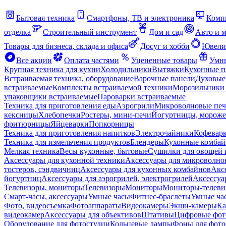
Бытовая техника
Смартфоны, ТВ и электроника
Комп
отделка
Строительный инструмент
Дом и сад
Авто и 
Товары для бизнеса, склада и офиса
Досуг и хобби
Ювели
Все акции
Оплата частями
Уцененные товары
Умны
Крупная техника для кухни
Холодильники
Вытяжки
Кухонные 
Встраиваемая техника, оборудование
Варочные панели
Духовые
встраиваемые
Комплекты встраиваемой техники
Морозильники 
упаковщики встраиваемые
Пароварки встраиваемые
Техника для приготовления еды
Аэрогрили
Микроволновые пе
кексницы
Хлебопечки
Ростеры, мини-печи
Йогуртницы, морож
фритюрницы
Яйцеварки
Попкорницы
Техника для приготовления напитков
Электрочайники
Кофевар
Техника для измельчения продуктов
Блендеры
Кухонные комбай
Мелкая техника
Весы кухонные, бытовые
Сушилки для овощей 
Аксессуары для кухонной техники
Аксессуары для микроволно
тостеров, сэндвичниц
Аксессуары для кухонных комбайнов
Акс
йогуртниц
Аксессуары для аэрогрилей, электрогрилей
Аксессуа
Телевизоры, мониторы
Телевизоры
Мониторы
Мониторы-телеви
Смарт-часы, аксессуары
Умные часы
Фитнес-браслеты
Умные ча
Фото, видеосъемка
Фотоаппараты
Видеокамеры
Экшн-камеры
Ка
видеокамер
Аксессуары для объективов
Штативы
Цифровые фот
Оборудование для фотостудии
Кольцевые лампы
Фоны для фото