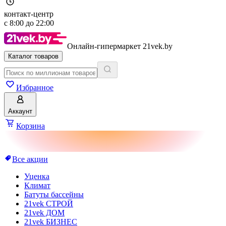
контакт-центр
с
8:00
до
22:00
Онлайн-гипермаркет 21vek.by
Каталог товаров
Избранное
Аккаунт
Корзина
Все акции
Уценка
Климат
Батуты бассейны
21vek СТРОЙ
21vek ДОМ
21vek БИЗНЕС