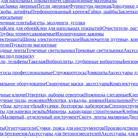
 для напольных покрытий
Реставрационные материалы
ые
Замки дверные
Петли дверные
Фурнитура дверная
Доводчики 
Скобы, штифты
Перфорированный крепеж
Гайки, шайбы
Заклепки
ерсальные
лочные плиты
Багеты, молдинги, уголки
на
Клеи для обоев
Клеи для напольных покрытий
Очистители, рас
Трубки термоусаживаемые
Изолирующие зажимы
лектрощита
Шины электротехнические
Выключатели путевые, ко
атели
Пускатели магнитные
одные ленты
Точечные светильники
Трековые светильники
Аксесс
и под покраску
ли, тельферы
Такелаж
Виброплиты, глубинные вибраторы
Бензор
сосы профессиональные
Стружкоотсосы
Домкраты
Аксессуары д
аяльное оборудование
Сварочные маски, аксессуары
Комплектующ
ечные ключи
Отвертки, наборы отверток
Ножницы слесарные
Кле
учные пилы, ножовки
Молотки, кувалды, киянки
Напильники
Ру
убцы, круглогубцы
Кусачки, болторезы, кабелерезы
Специнструм
ы для нарезки резьбы
Маркеры, карандаши строительные
Клейма
и
Малярный, отделочный инструмент
Скотч, ленты малярные
Дисп
иты
Огнетушители
Сумки, пояса для инструментов
Производствен
я бензорезов
Аксессуары для бетоносмесителей
Аксессуары для 