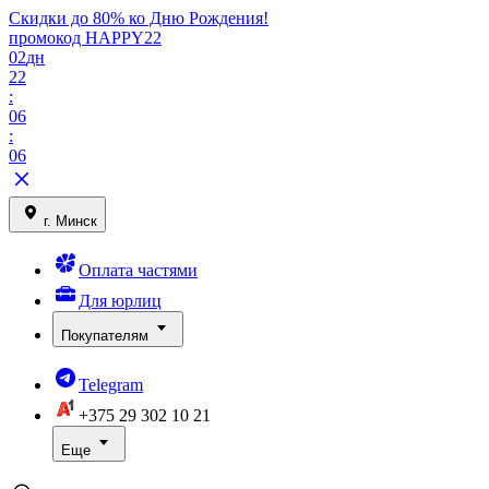
Скидки до 80% ко Дню Рождения!
промокод HAPPY22
02
дн
22
:
06
:
06
г. Минск
Оплата частями
Для юрлиц
Покупателям
Telegram
+375 29
302 10 21
Еще