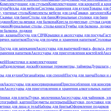
Комплектующие для стульев
Комплектующие для кроватей и кро
итура
Чехлы для мебели
Системы хранения для кухни
Товары для 
, уличные столы
Комплекты мебели для сада
Гамаки, шезлонги
Ка
Скамьи для бани
Столы для бани
Журнальные столики для бани
лоджии
Кресла-мешки для балкона
Кресла подвесные, стулья садо
оджии
Журнальные столы, столы-книги
Тумбы для балкона, лодж
я балкона, лоджии
ши, казаны
Посуда для СВЧ
Крышки и аксессуары для посуды
Гаст
орячих напитков
Посуда для подачи и хранения напитков
Столовы
Посуда для запекания
Аксессуары для выпечки
Бумага, фольга, р
хранения напитков
Аксессуары для приготовления коктейлей
Аксе
ожей
Ножеточки и комплектующие
ки
Разделочные доски
Кухонные термометры, таймеры
Дуршлаги, 
ры для кухни
Органайзеры для специй
Посуда для ланча
Полки и 
ия
Аксессуары для консервирования
Приспособления для консер
ков
Аксессуары для приготовления и хранения алкогольных напи
йники для плиты
Турки, молочники
Аксессуары для чайников, э
отографий, картин
Предметы интерьера
Шкатулки, подставки дл
етики для лица и тела
Наборы для бритья
Оформление подарков
льтры для воды
Фильтры-кувшины
Картриджи, комплектующие д