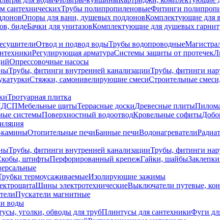
ем сантехнических
Трубы полипропиленовые
Фитинги полипроп
ддонов
Опоры для ванн, душевых поддонов
Комплектующие для 
ов, биде
Бачки для унитазов
Комплектующие для душевых гарнит
есушители
Отвод и подвод воды
Трубы водопроводные
Магистрал
антехники
Регулирующая арматура
Системы защиты от протечек
Л
ций
Опрессовочные насосы
ны
Трубы, фитинги внутренней канализации
Трубы, фитинги на
катурки
Стяжки, самонивелирующие смеси
Строительные смеси,
ки
Тротуарная плитка
ЛДСП
Мебельные щиты
Террасные доски
Древесные плиты
Пилом
ные системы
Поверхностный водоотвод
Кровельные софиты
Добо
тиляция
-камины
Отопительные печи
Банные печи
Водонагреватели
Радиат
ны
Трубы, фитинги внутренней канализации
Трубы, фитинги на
Скобы, штифты
Перфорированный крепеж
Гайки, шайбы
Заклепки
ерсальные
Трубки термоусаживаемые
Изолирующие зажимы
лектрощита
Шины электротехнические
Выключатели путевые, ко
атели
Пускатели магнитные
ки воды
усы, уголки, обводы для труб
Плинтусы для сантехники
Фуги дл