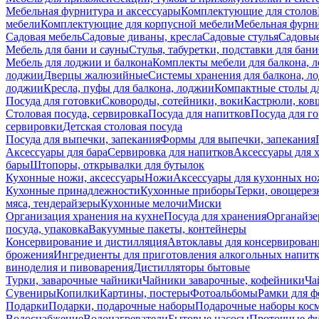
Мебельная фурнитура и аксессуары
Комплектующие для столов
мебели
Комплектующие для корпусной мебели
Мебельная фурн
Садовая мебель
Садовые диваны, кресла
Садовые стулья
Садовые
Мебель для бани и сауны
Стулья, табуретки, подставки для бани
Мебель для лоджии и балкона
Комплекты мебели для балкона, 
лоджии
Дверцы жалюзийные
Системы хранения для балкона, л
лоджии
Кресла, пуфы для балкона, лоджии
Компактные столы дл
Посуда для готовки
Сковороды, сотейники, воки
Кастрюли, ков
Столовая посуда, сервировка
Посуда для напитков
Посуда для г
сервировки
Детская столовая посуда
Посуда для выпечки, запекания
Формы для выпечки, запекания
Аксессуары для бара
Сервировка для напитков
Аксессуары для 
бары
Штопоры, открывалки для бутылок
Кухонные ножи, аксессуары
Ножи
Аксессуары для кухонных н
Кухонные принадлежности
Кухонные приборы
Терки, овощерез
мяса, тендерайзеры
Кухонные мелочи
Миски
Организация хранения на кухне
Посуда для хранения
Органайзе
посуда, упаковка
Вакуумные пакеты, контейнеры
Консервирование и дистилляция
Автоклавы для консервирован
брожения
Ингредиенты для приготовления алкогольных напит
виноделия и пивоварения
Дистилляторы бытовые
Турки, заварочные чайники
Чайники заварочные, кофейники
Ча
Сувениры
Копилки
Картины, постеры
Фотоальбомы
Рамки для ф
Подарки
Подарки, подарочные наборы
Подарочные наборы косм
Водоснабжение
Водонагреватели
Бытовые насосы
Проточные фи