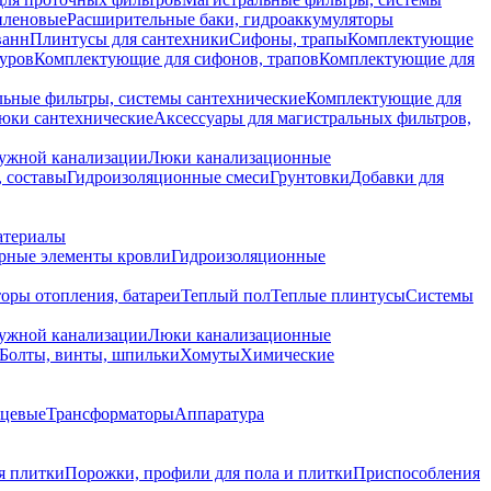
иленовые
Расширительные баки, гидроаккумуляторы
ванн
Плинтусы для сантехники
Сифоны, трапы
Комплектующие
уров
Комплектующие для сифонов, трапов
Комплектующие для
ьные фильтры, системы сантехнические
Комплектующие для
юки сантехнические
Аксессуары для магистральных фильтров,
ружной канализации
Люки канализационные
 составы
Гидроизоляционные смеси
Грунтовки
Добавки для
атериалы
рные элементы кровли
Гидроизоляционные
оры отопления, батареи
Теплый пол
Теплые плинтусы
Системы
ружной канализации
Люки канализационные
Болты, винты, шпильки
Хомуты
Химические
нцевые
Трансформаторы
Аппаратура
я плитки
Порожки, профили для пола и плитки
Приспособления