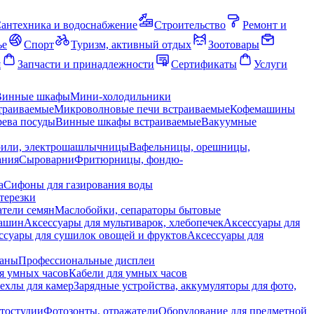
антехника и водоснабжение
Строительство
Ремонт и
ье
Спорт
Туризм, активный отдых
Зоотовары
я
Запчасти и принадлежности
Сертификаты
Услуги
Винные шкафы
Мини-холодильники
траиваемые
Микроволновые печи встраиваемые
Кофемашины
ева посуды
Винные шкафы встраиваемые
Вакуумные
рили, электрошашлычницы
Вафельницы, орешницы,
ания
Сыроварни
Фритюрницы, фондю-
а
Сифоны для газирования воды
терезки
тели семян
Маслобойки, сепараторы бытовые
машин
Аксессуары для мультиварок, хлебопечек
Аксессуары для
ссуары для сушилок овощей и фруктов
Аксессуары для
раны
Профессиональные дисплеи
я умных часов
Кабели для умных часов
ехлы для камер
Зарядные устройства, аккумуляторы для фото,
тостудии
Фотозонты, отражатели
Оборудование для предметной