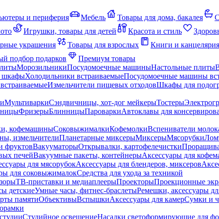
ьютеры и периферия
Мебель
Товары для дома, бакалея
С
мото
Игрушки, товары для детей
Красота и стиль
Здоров
рные украшения
Товары для взрослых
Книги и канцеляри
й подбор подарков
Премиум товары
плиты
Морозильники
Посудомоечные машины
Настольные плиты
 шкафы
Холодильники встраиваемые
Посудомоечные машины вс
встраиваемые
Измельчители пищевых отходов
Шкафы для подогр
чи
Мультиварки
Сэндвичницы, хот-дог мейкеры
Тостеры
Электрог
еницы
Фризеры
Блинницы
Пароварки
Автоклавы для консервиров
ки, кофемашины
Соковыжималки
Кофемолки
Вспениватели молок
ны, измельчители
Планетарные миксеры
Миксеры
Мясорубки
Лом
и фруктов
Вакууматоры
Открывалки, картофелечистки
Проращива
вых печей
Вакуумные пакеты, контейнеры
Аксессуары для кофе
ессуары для мясорубок
Аксессуары для блендеров, миксеров
Аксе
ры для соковыжималок
Средства для ухода за техникой
зоры
ТВ-приставки и медиаплееры
Проекторы
Проекционные эк
сы детские
Умные часы, фитнес-браслеты
Ремешки, аксессуары дл
рты памяти
Объективы
Вспышки
Аксессуары для камер
Сумки и ч
орамки
студии
Студийное освещение
Насадки светоформирующие для фо