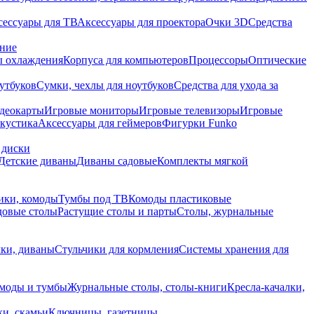
сессуары для ТВ
Аксессуары для проектора
Очки 3D
Средства
ание
 охлаждения
Корпуса для компьютеров
Процессоры
Оптические
утбуков
Сумки, чехлы для ноутбуков
Средства для ухода за
деокарты
Игровые мониторы
Игровые телевизоры
Игровые
акустика
Аксессуары для геймеров
Фигурки Funko
 диски
Детские диваны
Диваны садовые
Комплекты мягкой
ики, комоды
Тумбы под ТВ
Комоды пластиковые
довые столы
Растущие столы и парты
Столы, журнальные
ки, диваны
Стульчики для кормления
Системы хранения для
моды и тумбы
Журнальные столы, столы-книги
Кресла-качалки,
ки, скамьи
Ключницы, газетницы