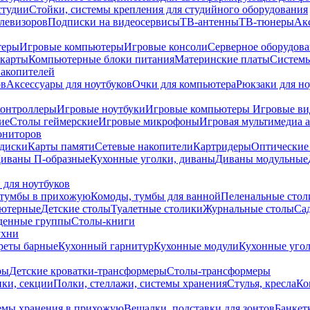
студии
Стойки, системы крепления для студийного оборудования
елевизоров
Подписки на видеосервисы
ТВ-антенны
ТВ-тюнеры
Ак
теры
Игровые компьютеры
Игровые консоли
Серверное оборудов
карты
Компьютерные блоки питания
Материнские платы
Системы
накопителей
ов
Аксессуары для ноутбуков
Очки для компьютера
Рюкзаки для но
контроллеры
Игровые ноутбуки
Игровые компьютеры
Игровые ви
ие
Столы геймерские
Игровые микрофоны
Игровая мультимедиа 
ониторов
диски
Карты памяти
Сетевые накопители
Картридеры
Оптические
иваны П-образные
Кухонные уголки, диваны
Диваны модульные
 для ноутбуков
тумбы в прихожую
Комоды, тумбы для ванной
Пеленальные стол
ьютерные
Детские столы
Туалетные столики
Журнальные столы
Са
денные группы
Столы-книги
ухни
уреты барные
Кухонный гарнитур
Кухонные модули
Кухонные угол
ры
Детские кроватки-трансформеры
Столы-трансформеры
ки, секции
Полки, стеллажи, системы хранения
Стулья, кресла
Ко
емы хранения в прихожую
Вешалки, подставки для зонтов
Банкет