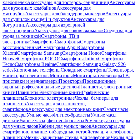
хлебопечек
Аксессуары для тостеров, сэндвичниц
Аксессуары
для кухонных комбайнов
Аксессуары для
мясорубок
Аксессуары для блендеров, миксеров
Аксессуары
для сушилок овощей и фруктов
Аксессуары для
йогуртниц
Аксессуары для аэрогрилей,
электрогрилей
Аксессуары для соковыжималок
Средства для
ухода за техникой
Смартфоны, ТВ и
электроника
Смартфоны
Смартфоны
Смартфоны
восстановленные
Смартфоны Apple
Смартфоны
Xiaomi
Смартфоны Samsung
Смартфоны Honor
Смартфоны
Huawei
Смартфоны POCO
Смартфоны Infinix
Смартфоны
Tecno
Смартфоны Realme
Смартфоны Samsung Galaxy S26
series
Кнопочные телефоны
Складные смартфоны
Телевизоры,
мониторы
Телевизоры
Мониторы
Мониторы-телевизоры
ТВ-
приставки и медиаплееры
Проекторы
Проекционные
экраны
Профессиональные дисплеи
Планшеты, электронные
книги
Планшеты
Электронные книги
Графические
планшеты
Блокноты электронные
Чехлы, бамперы для
планшетов
Аксессуары для планшетов,
смартфонов
Аксессуары для электронных книг
Смарт-часы,
аксессуары
Умные часы
Фитнес-браслеты
Умные часы
детские
Умные часы, фитнес-браслеты
Ремешки, аксессуары
для умных часов
Кабели для умных часов
Аксессуары для
смартфонов, планшетов
Зарядные устройства для телефонов,
планшетов
Чехлы, защитные стекла для телефонов
Чехлы для