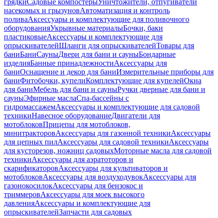
грядки
Садовые компостеры
Уничтожители, отпугиватели
насекомых и грызунов
Автоматизация и контроль
полива
Аксессуары и комплектующие для поливочного
оборудования
Укрывные материалы
Бочки, баки
пластиковые
Аксессуары и комплектующие для
опрыскивателей
Шланги для опрыскивателей
Товары для
бани
Бани
Сауны
Двери для бани и сауны
Бондарные
изделия
Банные принадлежности
Аксессуары для
бани
Оснащение и декор для бани
Измерительные приборы для
бани
Фитобочки, купели
Комплектующие для купелей
Окна
для бани
Мебель для бани и сауны
Ручки дверные для бани и
сауны
Эфирные масла
Спа-бассейны с
гидромассажем
Аксессуары и комплектующие для садовой
техники
Навесное оборудование
Двигатели для
мотоблоков
Прицепы для мотоблоков,
минитракторов
Аксессуары для газонной техники
Аксессуары
для цепных пил
Аксессуары для садовой техники
Аксессуары
для кусторезов, ножниц садовых
Моторные масла для садовой
техники
Аксессуары для аэратоторов и
скарификаторов
Аксессуары для культиваторов и
мотоблоков
Аксессуары для воздуходувок
Аксессуары для
газонокосилок
Аксессуары для бензокос и
триммеров
Аксессуары для моек высокого
давления
Аксессуары и комплектующие для
опрыскивателей
Запчасти для садовых