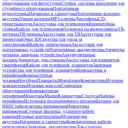
оборудования для фотостудии
Стойки, системы крепления для
студийного оборудования
Портативная
аудиотехника
Наушники и гарнитуры
Портативные колонки,
акустика
Умные колонки
MP3-плееры
Диктофоны
CD-
проигрыватели
Аксессуары для телевизоров
Кронштейны,
стойки
Кабели для телевизоров
Подписки на видеосервисы
ТВ-
антенны
ТВ-тюнеры
Аксессуары для ТВ
Аксессуары для
проектора
Очки 3D
Средства для ухода за
электроникой
Кабели, переходники
Аксессуары для
портативных устройств
Портативные аккумуляторы
Элементы
питания, зарядные устройства
Аккумуляторные
батареи
Держатели, док-станции
Аксессуары для планшетов,
смартфонов
Кабели для телефонов, планшетов
Зарядные
устройства для телефонов, планшетов
Компьютеры и
периферия
Компьютерная
техника
Ноутбуки
Планшеты
Моноблоки
Компьютеры
Игровые
компьютеры
Игровые консоли
Серверное
оборудование
Компьютерная
периферия
Мониторы
Мыши
Клавиатуры
Стилусы
Наборы
периферии
Источники бесперебойного питания
Батареи для
ИБП
Стабилизаторы напряжения
Инверторы
напряжения
Сетевые фильтры, удлинители
Веб-
камеры
Игровые контроллеры
Мультимедиа
акустика
Наушники и гарнитуры
Компьютерные кабели,
переходники
Зарядные, аккумуляторы
Док-станции,