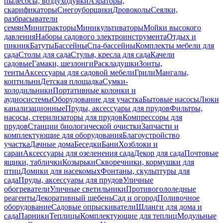
пылесосы, воздуходувки
Аэраторы,
скарификаторы
Снегоуборщики
Дровоколы
Сеялки,
разбрасыватели
семян
Минитракторы
Миникультиваторы
Мойки высокого
давления
Наборы садового электроинструмента
Отдых и
пикник
Батуты
Бассейны
Спа-бассейны
Комплекты мебели для
сада
Столы для сада
Стулья, кресла для сада
Качели
садовые
Гамаки, шезлонги
Раскладушки
Зонты,
тенты
Аксессуары для садовой мебели
Грили
Мангалы,
коптильни
Детская площадка
Сумки-
холодильники
Портативные колонки и
аудиосистемы
Оборудование для участка
Бытовые насосы
Люки
канализационные
Пруды, аксессуары для прудов
Фильтры,
насосы, стерилизаторы для прудов
Компрессоры для
прудов
Станции биологической очистки
Запчасти и
комплектующие для оборудования
Благоустройство
участка
Дачные дома
Беседки
Бани
Хозблоки и
сараи
Аксессуары для озеленения сада
Декор для сада
Почтовые
ящики, таблички
Козырьки
Скворечники, кормушки для
птиц
Домики для насекомых
Фонтаны, скульптуры для
сада
Пруды, аксессуары для прудов
Уличные
обогреватели
Уличные светильники
Противогололедные
реагенты
Декоративный щебень
Сад и огород
Поливочное
оборудование
Садовые опрыскиватели
Шланги для дома и
сада
Парники
Теплицы
Комплектующие для теплиц
Модульные