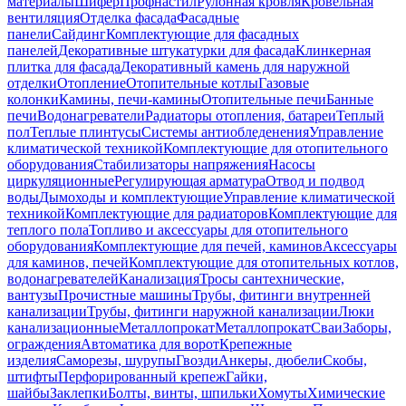
материалы
Шифер
Профнастил
Рулонная кровля
Кровельная
вентиляция
Отделка фасада
Фасадные
панели
Сайдинг
Комплектующие для фасадных
панелей
Декоративные штукатурки для фасада
Клинкерная
плитка для фасада
Декоративный камень для наружной
отделки
Отопление
Отопительные котлы
Газовые
колонки
Камины, печи-камины
Отопительные печи
Банные
печи
Водонагреватели
Радиаторы отопления, батареи
Теплый
пол
Теплые плинтусы
Системы антиобледенения
Управление
климатической техникой
Комплектующие для отопительного
оборудования
Стабилизаторы напряжения
Насосы
циркуляционные
Регулирующая арматура
Отвод и подвод
воды
Дымоходы и комплектующие
Управление климатической
техникой
Комплектующие для радиаторов
Комплектующие для
теплого пола
Топливо и аксессуары для отопительного
оборудования
Комплектующие для печей, каминов
Аксессуары
для каминов, печей
Комплектующие для отопительных котлов,
водонагревателей
Канализация
Тросы сантехнические,
вантузы
Прочистные машины
Трубы, фитинги внутренней
канализации
Трубы, фитинги наружной канализации
Люки
канализационные
Металлопрокат
Металлопрокат
Сваи
Заборы,
ограждения
Автоматика для ворот
Крепежные
изделия
Саморезы, шурупы
Гвозди
Анкеры, дюбели
Скобы,
штифты
Перфорированный крепеж
Гайки,
шайбы
Заклепки
Болты, винты, шпильки
Хомуты
Химические