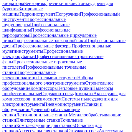
вибраторы
Бензорезы, резчики швов
Стойки, дрели для
бурения
Затирочные
машины
Гидроинструмент
Погрузчики
Профессиональный
инструмент
Профессиональные
шуруповерты
Профессиональные
шлифмашины
Профессиональные
перфораторы
Профессиональные циркулярные
пилы
Профессиональные электролобзики
Профессиональные
дрели
Профессиональные фрезеры
Профессиональные
мультиинструменты
Профессиональные
электрорубанки
Профессиональные строительные
фены
Профессиональные строительные
пистолеты
Профессиональные точильные
станки
Профессиональные
электроножницы
Пневмоинструмент
Наборы
профессионального электроинструмента
Строительное
оборудование
Компрессоры
Тепловые пушки
Пылесосы
профессиональные
Стружкоотсосы
Домкраты
Аксессуары для
компрессоров, пневмосистем
Системы пылеудаления для
электроинструмента
Пневмоинструмент
Станки и
оборудование
Деревообрабатывающие
станки
Ленточнопильные станки
Металлообрабатывающие
станки
Плиткорезные станки
Точильные
станки
Комплектующие для станков
Оснастка для
станков
Аксессуары для станков
Стружкоотсосы
Аксессуары