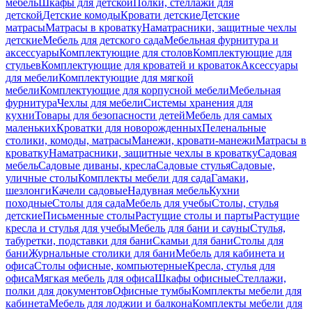
мебель
Шкафы для детской
Полки, стеллажи для
детской
Детские комоды
Кровати детские
Детские
матрасы
Матрасы в кроватку
Наматрасники, защитные чехлы
детские
Мебель для детского сада
Мебельная фурнитура и
аксессуары
Комплектующие для столов
Комплектующие для
стульев
Комплектующие для кроватей и кроваток
Аксессуары
для мебели
Комплектующие для мягкой
мебели
Комплектующие для корпусной мебели
Мебельная
фурнитура
Чехлы для мебели
Системы хранения для
кухни
Товары для безопасности детей
Мебель для самых
маленьких
Кроватки для новорожденных
Пеленальные
столики, комоды, матрасы
Манежи, кровати-манежи
Матрасы в
кроватку
Наматрасники, защитные чехлы в кроватку
Садовая
мебель
Садовые диваны, кресла
Садовые стулья
Садовые,
уличные столы
Комплекты мебели для сада
Гамаки,
шезлонги
Качели садовые
Надувная мебель
Кухни
походные
Столы для сада
Мебель для учебы
Столы, стулья
детские
Письменные столы
Растущие столы и парты
Растущие
кресла и стулья для учебы
Мебель для бани и сауны
Стулья,
табуретки, подставки для бани
Скамьи для бани
Столы для
бани
Журнальные столики для бани
Мебель для кабинета и
офиса
Столы офисные, компьютерные
Кресла, стулья для
офиса
Мягкая мебель для офиса
Шкафы офисные
Стеллажи,
полки для документов
Офисные тумбы
Комплекты мебели для
кабинета
Мебель для лоджии и балкона
Комплекты мебели для