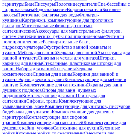
гарнитуры
Биде
Писсуары
Полотенцесушители
Спа-бассейны с
гидромассажем
Водоснабжение
Водонагреватели
Бытовые
насосы
Проточные фильтры для воды
Фильтры-
кувшины
Картриджи, комплектующие для проточных
фильтров
Магистральные фильтры, системы
сантехнические
Аксессуары для магистральных фильтров,
систем сантехнических
Трубы полипропиленовые
Фитинги
полипропиленовые
Расширительные баки,
гидроаккумуляторы
Обустройство ванной комнаты и
туалета
Мебель для ванной
Зеркала для ванной
Аксессуары для
ванной и туалета
Сиденья и чехлы для унитаза
Шторки,
карнизы для ванны
Стеклянные, пластиковые шторки для
ванны
Наборы для ванной и туалета
Зеркала
косметические
Сиденья для ванны
Коврики для ванной и
туалета
Экран-дверки в туалет
Комплектующие для мебели в
ванную
Комплектующие для сантехники
Экраны для ванн,
душевых поддонов
Опоры для ванн, душевых
поддонов
Комплектующие для ванн
Плинтусы для
сантехники
Сифоны, трапы
Комплектующие для
умывальников, моек
Комплектующие для унитазов, писсуаров,
биде
Бачки для унитазов
Комплектующие для душевых
гарнитуров
Комплектующие для сифонов,
трапов
Комплектующие для смесителей
Комплектующие для
душевых кабин, уголков
Сантехника для кухни
Кухонные
мойки
Кухонные мойки со смесителями
Смесители для