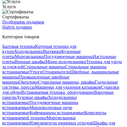
Услуги
Сертификаты
Подборщик подарков
Найти подарки
Категории товаров
Бытовая техника
Крупная техника для
кухни
Холодильники
Вытяжки
Кухонные
плиты
Морозильники
Посудомоечные машины
Настольные
плиты
Винные шкафы
Мини-холодильники
Техника для ухода
за одеждой
Стиральные машины
Стиральные машины
встраиваемые
Утюги
Отпариватели
Швейные, вышивальные
машины
Промышленные швейные
машины
Оверлоки
Сушильные машины, шкафы
Гладильные
системы, прессы
Машинки для удаления катышков
Сушилки
для обуви
Встраиваемая техника, оборудование
Варочные
панели
Духовые шкафы
Холодильники
встраиваемые
Посудомоечные машины
встраиваемые
Микроволновые печи
встраиваемые
Кофемашины встраиваемые
Комплекты
встраиваемой техники
Морозильники
встраиваемые
Измельчители пищевых отходов
Шкафы для