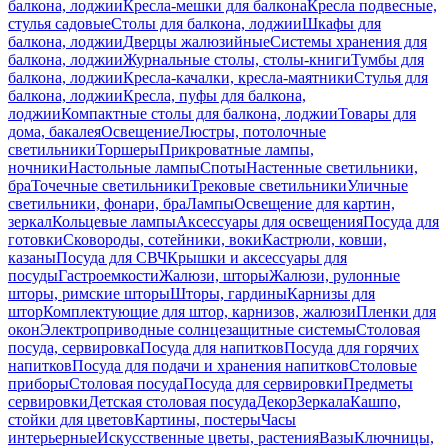
балкона, лоджии
Кресла-мешки для балкона
Кресла подвесные,
стулья садовые
Столы для балкона, лоджии
Шкафы для
балкона, лоджии
Дверцы жалюзийные
Системы хранения для
балкона, лоджии
Журнальные столы, столы-книги
Тумбы для
балкона, лоджии
Кресла-качалки, кресла-маятники
Стулья для
балкона, лоджии
Кресла, пуфы для балкона,
лоджии
Компактные столы для балкона, лоджии
Товары для
дома, бакалея
Освещение
Люстры, потолочные
светильники
Торшеры
Прикроватные лампы,
ночники
Настольные лампы
Споты
Настенные светильники,
бра
Точечные светильники
Трековые светильники
Уличные
светильники, фонари, бра
Лампы
Освещение для картин,
зеркал
Кольцевые лампы
Аксессуары для освещения
Посуда для
готовки
Сковороды, сотейники, воки
Кастрюли, ковши,
казаны
Посуда для СВЧ
Крышки и аксессуары для
посуды
Гастроемкости
Жалюзи, шторы
Жалюзи, рулонные
шторы, римские шторы
Шторы, гардины
Карнизы для
штор
Комплектующие для штор, карнизов, жалюзи
Пленки для
окон
Электроприводные солнцезащитные системы
Столовая
посуда, сервировка
Посуда для напитков
Посуда для горячих
напитков
Посуда для подачи и хранения напитков
Столовые
приборы
Столовая посуда
Посуда для сервировки
Предметы
сервировки
Детская столовая посуда
Декор
Зеркала
Кашпо,
стойки для цветов
Картины, постеры
Часы
интерьерные
Искусственные цветы, растения
Вазы
Ключницы,