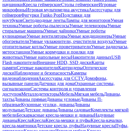
наушники
Кресла геймерские
Столы геймерские
Игровые
микрофоны
Игровая мультимедиа акустика
Аксессуары для
геймеров
Фигурки Funko Pop
Подставки для
ноутбуков
Светодиодные ленты
Лампы для мониторов
Умная
техника
Умные роботы-пылесосы
Умные телевизоры
Умные
стиральные машины
Умные чайники
Умные роботы
кулинарные
Умные вентиляторы
Умные кондиционеры
Умные
обогреватели
Умные увлажнители, очистители воздуха
Умные
отопительные котлы
Умные проветриватели
Умные радиочасы,
метеостанции
Умные кормушки и поилки для
животных
Умные напольные весы
Накопители данных
USB
Flash накопители
Внешние HDD, SSD диски
Карты
памяти
Сетевые накопители
Картридеры
Оптические
диски
Наблюдение и безопасность
Камеры
видеонаблюдения
Аксессуары для CCTV
Домофоны,
вызывные панели
Датчики для дома
Охранные системы,
сигнализации
Системы контроля и управления
доступом
Металлодетекторы
Мебель
Мягкая мебель
Диваны,
тахты
Диваны прямые
Диваны угловые
Диваны П-
образные
Кухонные уголки, диваны
Диваны
модульные
Детские диваны
Диваны садовые
Комплекты мягкой
мебели
Бескаркасные кресла-мешки и диваны
Надувные
диваны
Кресла
Кресла
Кресла-мешки и пуфы
Кресла-качалки,
кресла-маятники
Детские кресла, пуфы
Надувные кресла
Пуфы,
оттоманки
Кресла-кровати
Игровая мебель
Кресла