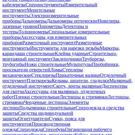
кабелерезы
Специнструменты
Измерительный
инструмент
Мерительные
инструменты
Электроизмерительные
приборы
Дальномеры
Дальномеры оптические
Нивелиры,
лазерные уровни
Пирометры
Детекторы и
тестеры
Толщиномеры
Специальные измерительные
приборы
Аксессуары для измерительных
приборов
Разметочный инструмент
Разметочные
инструменты
Инструменты для нарезки резьбы
Маркеры,
карандаши строительные
Клейма ударные
Строительно-
монтажный инструмент
Заклепочники
Труборезы,
трубогибы
Ножи строительные
Мультитулы
Пробойники,
просекатели отверстий
Ломы
Степлеры
механические
Стеклорезы
Прикаточные валики
Отделочный
инструмент
Плиткорезы
Кельмы, шпатели, гладилки
Малярный,
отделочный инструмент
Скотч, ленты малярные
Диспенсеры
для скотча
Аксессуары для малярных, отделочных
работ
Пленки строительные
Лестницы и стремянки
Лестницы,
стремянки
Чердачные лестницы
Элементы
лестниц
Подъемники строительные
Спецодежда и средства
защиты
Средства индивидуальной
защиты
Огнетушители
Сумки, пояса для
инструментов
Производственная
одежда
Спецодежда
Спецобувь
Организация рабочего
пространства
Фонари, прожекторы
Кейсы, ящики для