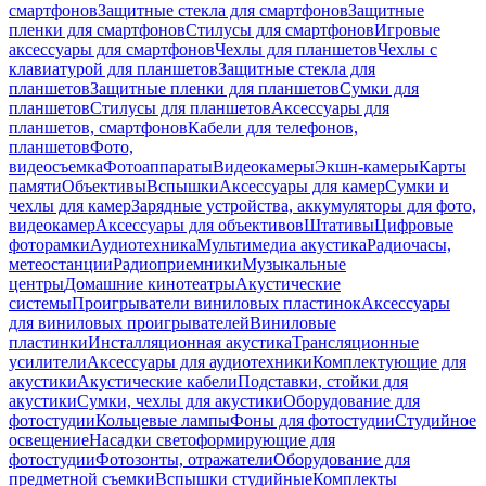
смартфонов
Защитные стекла для смартфонов
Защитные
пленки для смартфонов
Стилусы для смартфонов
Игровые
аксессуары для смартфонов
Чехлы для планшетов
Чехлы с
клавиатурой для планшетов
Защитные стекла для
планшетов
Защитные пленки для планшетов
Сумки для
планшетов
Стилусы для планшетов
Аксессуары для
планшетов, смартфонов
Кабели для телефонов,
планшетов
Фото,
видеосъемка
Фотоаппараты
Видеокамеры
Экшн-камеры
Карты
памяти
Объективы
Вспышки
Аксессуары для камер
Сумки и
чехлы для камер
Зарядные устройства, аккумуляторы для фото,
видеокамер
Аксессуары для объективов
Штативы
Цифровые
фоторамки
Аудиотехника
Мультимедиа акустика
Радиочасы,
метеостанции
Радиоприемники
Музыкальные
центры
Домашние кинотеатры
Акустические
системы
Проигрыватели виниловых пластинок
Аксессуары
для виниловых проигрывателей
Виниловые
пластинки
Инсталляционная акустика
Трансляционные
усилители
Аксессуары для аудиотехники
Комплектующие для
акустики
Акустические кабели
Подставки, стойки для
акустики
Сумки, чехлы для акустики
Оборудование для
фотостудии
Кольцевые лампы
Фоны для фотостудии
Студийное
освещение
Насадки светоформирующие для
фотостудии
Фотозонты, отражатели
Оборудование для
предметной съемки
Вспышки студийные
Комплекты