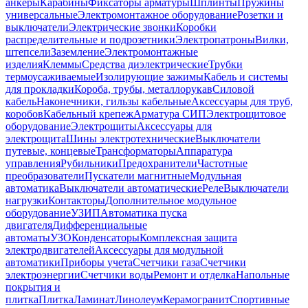
анкеры
Карабины
Фиксаторы арматуры
Шплинты
Пружины
универсальные
Электромонтажное оборудование
Розетки и
выключатели
Электрические звонки
Коробки
распределительные и подрозетники
Электропатроны
Вилки,
штепсели
Заземление
Электромонтажные
изделия
Клеммы
Средства диэлектрические
Трубки
термоусаживаемые
Изолирующие зажимы
Кабель и системы
для прокладки
Короба, трубы, металлорукав
Силовой
кабель
Наконечники, гильзы кабельные
Аксессуары для труб,
коробов
Кабельный крепеж
Арматура СИП
Электрощитовое
оборудование
Электрощиты
Аксессуары для
электрощита
Шины электротехнические
Выключатели
путевые, концевые
Трансформаторы
Аппаратура
управления
Рубильники
Предохранители
Частотные
преобразователи
Пускатели магнитные
Модульная
автоматика
Выключатели автоматические
Реле
Выключатели
нагрузки
Контакторы
Дополнительное модульное
оборудование
УЗИП
Автоматика пуска
двигателя
Дифференциальные
автоматы
УЗО
Конденсаторы
Комплексная защита
электродвигателей
Аксессуары для модульной
автоматики
Приборы учета
Счетчики газа
Счетчики
электроэнергии
Счетчики воды
Ремонт и отделка
Напольные
покрытия и
плитка
Плитка
Ламинат
Линолеум
Керамогранит
Спортивные