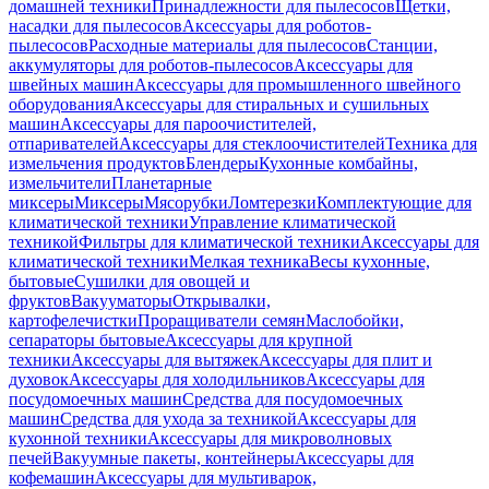
домашней техники
Принадлежности для пылесосов
Щетки,
насадки для пылесосов
Аксессуары для роботов-
пылесосов
Расходные материалы для пылесосов
Станции,
аккумуляторы для роботов-пылесосов
Аксессуары для
швейных машин
Аксессуары для промышленного швейного
оборудования
Аксессуары для стиральных и сушильных
машин
Аксессуары для пароочистителей,
отпаривателей
Аксессуары для стеклоочистителей
Техника для
измельчения продуктов
Блендеры
Кухонные комбайны,
измельчители
Планетарные
миксеры
Миксеры
Мясорубки
Ломтерезки
Комплектующие для
климатической техники
Управление климатической
техникой
Фильтры для климатической техники
Аксессуары для
климатической техники
Мелкая техника
Весы кухонные,
бытовые
Сушилки для овощей и
фруктов
Вакууматоры
Открывалки,
картофелечистки
Проращиватели семян
Маслобойки,
сепараторы бытовые
Аксессуары для крупной
техники
Аксессуары для вытяжек
Аксессуары для плит и
духовок
Аксессуары для холодильников
Аксессуары для
посудомоечных машин
Средства для посудомоечных
машин
Средства для ухода за техникой
Аксессуары для
кухонной техники
Аксессуары для микроволновых
печей
Вакуумные пакеты, контейнеры
Аксессуары для
кофемашин
Аксессуары для мультиварок,