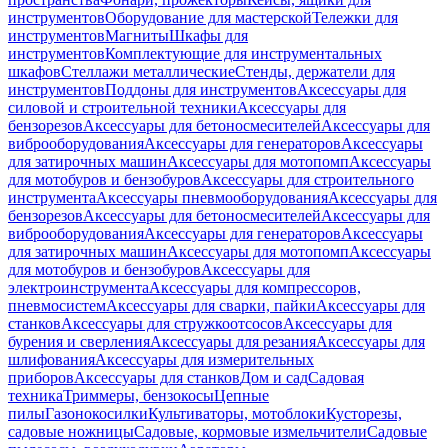
инструментов
Оборудование для мастерской
Тележки для
инструментов
Магниты
Шкафы для
инструментов
Комплектующие для инструментальных
шкафов
Стеллажи металлические
Стенды, держатели для
инструментов
Поддоны для инструментов
Аксессуары для
силовой и строительной техники
Аксессуары для
бензорезов
Аксессуары для бетоносмесителей
Аксессуары для
виброоборудования
Аксессуары для генераторов
Аксессуары
для затирочных машин
Аксессуары для мотопомп
Аксессуары
для мотобуров и бензобуров
Аксессуары для строительного
инструмента
Аксессуары пневмооборудования
Аксессуары для
бензорезов
Аксессуары для бетоносмесителей
Аксессуары для
виброоборудования
Аксессуары для генераторов
Аксессуары
для затирочных машин
Аксессуары для мотопомп
Аксессуары
для мотобуров и бензобуров
Аксессуары для
электроинструмента
Аксессуары для компрессоров,
пневмосистем
Аксессуары для сварки, пайки
Аксессуары для
станков
Аксессуары для стружкоотсосов
Аксессуары для
бурения и сверления
Аксессуары для резания
Аксессуары для
шлифования
Аксессуары для измерительных
приборов
Аксессуары для станков
Дом и сад
Садовая
техника
Триммеры, бензокосы
Цепные
пилы
Газонокосилки
Культиваторы, мотоблоки
Кусторезы,
садовые ножницы
Садовые, кормовые измельчители
Садовые