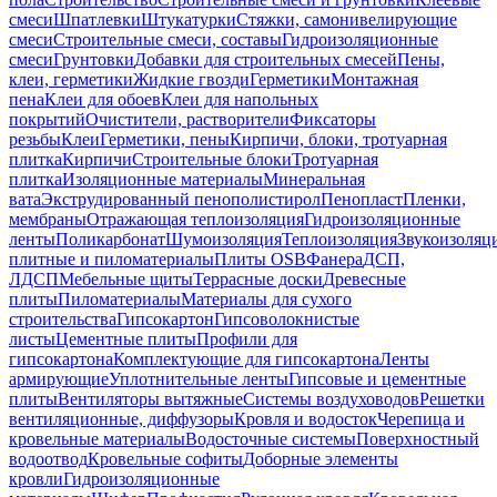
смеси
Шпатлевки
Штукатурки
Стяжки, самонивелирующие
смеси
Строительные смеси, составы
Гидроизоляционные
смеси
Грунтовки
Добавки для строительных смесей
Пены,
клеи, герметики
Жидкие гвозди
Герметики
Монтажная
пена
Клеи для обоев
Клеи для напольных
покрытий
Очистители, растворители
Фиксаторы
резьбы
Клеи
Герметики, пены
Кирпичи, блоки, тротуарная
плитка
Кирпичи
Строительные блоки
Тротуарная
плитка
Изоляционные материалы
Минеральная
вата
Экструдированный пенополистирол
Пенопласт
Пленки,
мембраны
Отражающая теплоизоляция
Гидроизоляционные
ленты
Поликарбонат
Шумоизоляция
Теплоизоляция
Звукоизоляц
плитные и пиломатериалы
Плиты OSB
Фанера
ДСП,
ЛДСП
Мебельные щиты
Террасные доски
Древесные
плиты
Пиломатериалы
Материалы для сухого
строительства
Гипсокартон
Гипсоволокнистые
листы
Цементные плиты
Профили для
гипсокартона
Комплектующие для гипсокартона
Ленты
армирующие
Уплотнительные ленты
Гипсовые и цементные
плиты
Вентиляторы вытяжные
Системы воздуховодов
Решетки
вентиляционные, диффузоры
Кровля и водосток
Черепица и
кровельные материалы
Водосточные системы
Поверхностный
водоотвод
Кровельные софиты
Доборные элементы
кровли
Гидроизоляционные