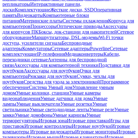
репликаторы
Интерактивные панели,
доски
Комплектующие
Жесткие диски, SSD
Оперативная
память
Видеокарты
Компьютерные блоки
питания
Материнские платы
Системы охлаждения
Корпуса для
компьютеров
Процессоры
Оптические приводы
Аксессуары
для корпусов ПК
Боксы, док-станции для накопителей
Сетевое
оборудование
Маршрутизаторы, DSL-модемы
Wi-Fi точки
доступа, усилители сигнала
Беспроводные
адаптеры
Коммутаторы
Сетевые адаптеры
Powerline
Сетевые
комплектующие
IP-телефония
Медиаконвертеры
Кабели,
переходники сетевые
Антенны для беспроводной
связи
Аксессуары для компьютерной техники
Подставки для
ноутбуков
Аксессуары для ноутбуков
Очки для
компьютера
Рюкзаки для ноутбуков
Сумки, чехлы для
ноутбуков
Средства для ухода за электроникой
Программное
обеспечение
Система Умный дом
Управление умным
домом
Умные колонки, станции
Умные камеры
видеонаблюдения
Умные датчики для дома
Умные
лампы
Умные выключатели
Умные розетки
Умные
светильники
Умные светодиодные ленты
Умные реле
Умные
замки
Умные домофоны
Умные карнизы
Умные
терморегуляторы
Игровая зона
Игровые приставки
Игры для
приставок
Игровые контроллеры
Игровые ноутбуки
Игровые
компьютеры
Игровые видеокарты
Игровые мониторы
Игровые
телевизоры
Игровые мыши
Игровые клавиатуры
Игровые