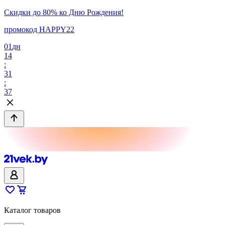
Скидки до 80% ко Дню Рождения!
промокод HAPPY22
01
дн
14
:
31
:
37
Каталог товаров