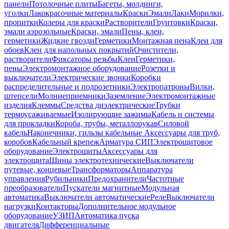
панели
Потолочные плиты
Багеты, молдинги,
уголки
Лакокрасочные материалы
Краски
Эмали
Лаки
Морилки,
пропитки
Колеры для краски
Растворители
Грунтовки
Краски,
эмали аэрозольные
Краски, эмали
Пены, клеи,
герметики
Жидкие гвозди
Герметики
Монтажная пена
Клеи для
обоев
Клеи для напольных покрытий
Очистители,
растворители
Фиксаторы резьбы
Клеи
Герметики,
пены
Электромонтажное оборудование
Розетки и
выключатели
Электрические звонки
Коробки
распределительные и подрозетники
Электропатроны
Вилки,
штепсели
Молниеприемники
Заземление
Электромонтажные
изделия
Клеммы
Средства диэлектрические
Трубки
термоусаживаемые
Изолирующие зажимы
Кабель и системы
для прокладки
Короба, трубы, металлорукав
Силовой
кабель
Наконечники, гильзы кабельные
Аксессуары для труб,
коробов
Кабельный крепеж
Арматура СИП
Электрощитовое
оборудование
Электрощиты
Аксессуары для
электрощита
Шины электротехнические
Выключатели
путевые, концевые
Трансформаторы
Аппаратура
управления
Рубильники
Предохранители
Частотные
преобразователи
Пускатели магнитные
Модульная
автоматика
Выключатели автоматические
Реле
Выключатели
нагрузки
Контакторы
Дополнительное модульное
оборудование
УЗИП
Автоматика пуска
двигателя
Дифференциальные