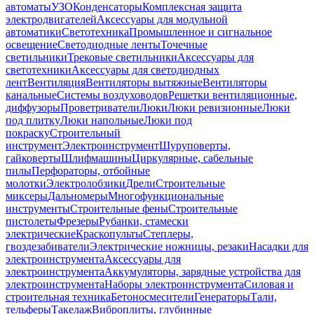
автоматы
УЗО
Конденсаторы
Комплексная защита
электродвигателей
Аксессуары для модульной
автоматики
Светотехника
Промышленное и сигнальное
освещение
Светодиодные ленты
Точечные
светильники
Трековые светильники
Аксессуары для
светотехники
Аксессуары для светодиодных
лент
Вентиляция
Вентиляторы вытяжные
Вентиляторы
канальные
Системы воздуховодов
Решетки вентиляционные,
диффузоры
Проветриватели
Люки
Люки ревизионные
Люки
под плитку
Люки напольные
Люки под
покраску
Строительный
инструмент
Электроинструмент
Шуруповерты,
гайковерты
Шлифмашины
Циркулярные, сабельные
пилы
Перфораторы, отбойные
молотки
Электролобзики
Дрели
Строительные
миксеры
Дальномеры
Многофункциональные
инструменты
Строительные фены
Строительные
пистолеты
Фрезеры
Рубанки, стамески
электрические
Краскопульты
Степлеры,
гвоздезабиватели
Электрические ножницы, резаки
Насадки для
электроинструмента
Аксессуары для
электроинструмента
Аккумуляторы, зарядные устройства для
электроинструмента
Наборы электроинструмента
Силовая и
строительная техника
Бетоносмесители
Генераторы
Тали,
тельферы
Такелаж
Виброплиты, глубинные