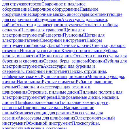
для стружкоотсосов
Сварочное и паяльное
оборудование
Сварочное оборудование
Паяльное
оборудование
Сварочные маски, аксессуары
Комплектующие
для сварочного оборудования
Аксессуары для сварки,
пайки
Оснастка для электроинструмента
Оснастка, наборы
оснастки
Насадки для граверов
Щетки для
электроинструмента
Развертки
Пуансоны
Щетки для
электродвигателей
Слесарный инструмент
Наборы
инструментов
Головки, биты
Гаечные ключи
Отвертки, наборы
отверток
Ножницы слесарные
Клещи строительные
Зубила,
керны, выколотки
Щетки слесарные
Оснастка и аксессуары для
бурения и сверления
Сверла, буры, зенкеры
Коронки
Зубила для
электроинструмента
Аксессуары для бурения и
сверления
Столярный инструмент
Тиски, струбцины,
гейферные зажимы
Ручные пилы, ножовки
Молотки, кувалды,
киянки
Напильники
Ручные стамески
Рубанки, рашпили
ручные
Оснастка и аксессуары для резания и
шлифования
Отрезные, пильные диски
Пильные полотна для
электроинструмента
Фрезы
Шлифовальные диски, насадки,
листы
Шлифовальные чашки
Точильные камни, круги,
сегменты
Полировальные валы
Направляющие
шины
Комплектующие для резания
Аксессуары для
резания
Аксессуары для шлифования
Электромонтажный
инструмент
Обжимной инструмент
Плоскогубцы,
круглогубцы
Кусачки, болторезы,