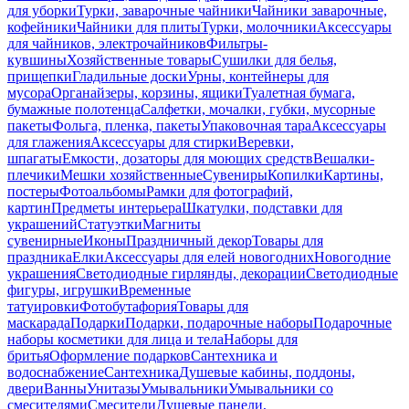
для уборки
Турки, заварочные чайники
Чайники заварочные,
кофейники
Чайники для плиты
Турки, молочники
Аксессуары
для чайников, электрочайников
Фильтры-
кувшины
Хозяйственные товары
Сушилки для белья,
прищепки
Гладильные доски
Урны, контейнеры для
мусора
Органайзеры, корзины, ящики
Туалетная бумага,
бумажные полотенца
Салфетки, мочалки, губки, мусорные
пакеты
Фольга, пленка, пакеты
Упаковочная тара
Аксессуары
для глажения
Аксессуары для стирки
Веревки,
шпагаты
Емкости, дозаторы для моющих средств
Вешалки-
плечики
Мешки хозяйственные
Сувениры
Копилки
Картины,
постеры
Фотоальбомы
Рамки для фотографий,
картин
Предметы интерьера
Шкатулки, подставки для
украшений
Статуэтки
Магниты
сувенирные
Иконы
Праздничный декор
Товары для
праздника
Елки
Аксессуары для елей новогодних
Новогодние
украшения
Светодиодные гирлянды, декорации
Светодиодные
фигуры, игрушки
Временные
татуировки
Фотобутафория
Товары для
маскарада
Подарки
Подарки, подарочные наборы
Подарочные
наборы косметики для лица и тела
Наборы для
бритья
Оформление подарков
Сантехника и
водоснабжение
Сантехника
Душевые кабины, поддоны,
двери
Ванны
Унитазы
Умывальники
Умывальники со
смесителями
Смесители
Душевые панели,