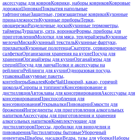
аксессуары для ковров
Коврики, наборы ковриков
Ковровые
дорожки
Циновки
Покрытия напольные
тафтинговые
Защитные, грязезащитные коврики
Кухонные
принадлежности
Кухонные приборы
Терки,
овощерезки
Разделочные доски
Кухонные термометры,
таймеры
Дуршлаги, сита, воронки
Формы, приборы для
приготовления
Молотки для мяса, тендерайзеры
Кухонные
мелочи
Миски
Кухонный текстиль
Кухонные фартуки,
прихватки
Кухонные полотенца
Скатерти, сервировочные
салфетки
Организация хранения на кухне
Посуда для
хранения
Органайзеры для кухни
Органайзеры для
специй
Посуда для ланча
Полки и аксессуары на
рейлинги
Рейлинги для кухни
Одноразовая посуда,
упаковка
Вакуумные пакеты,
контейнеры
Бакалея
Кофе
Чай
Цикорий, какао, горячий
шоколад
Сиропы и топпинги
Консервирование и
дистилляция
Автоклавы для консервирования
Аксессуары для
консервирования
Приспособления для
консервирования
Открывалки
Пивоварни
Емкости для
брожения
Ингредиенты для приготовления алкогольных
напитков
Аксессуары для приготовления и хранения
алкогольных напитков
Комплектующие для
дистилляторов
Прессы, дробилки для виноделия и
пивоварения
Дистилляторы бытовые
Уборочный
инвентарь
Швабры, насадки
Ведра, тазы для уборки
Наборы