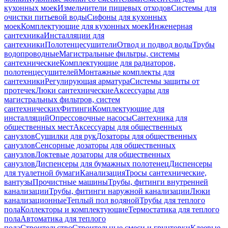
кухонных моек
Измельчители пищевых отходов
Системы для
очистки питьевой воды
Сифоны для кухонных
моек
Комплектующие для кухонных моек
Инженерная
сантехника
Инсталляции для
сантехники
Полотенцесушители
Отвод и подвод воды
Трубы
водопроводные
Магистральные фильтры, системы
сантехнические
Комплектующие для радиаторов,
полотенцесушителей
Монтажные комплекты для
сантехники
Регулирующая арматура
Системы защиты от
протечек
Люки сантехнические
Аксессуары для
магистральных фильтров, систем
сантехнических
Фитинги
Комплектующие для
инсталляций
Опрессовочные насосы
Сантехника для
общественных мест
Аксессуары для общественных
санузлов
Сушилки для рук
Дозаторы для общественных
санузлов
Сенсорные дозаторы для общественных
санузлов
Локтевые дозаторы для общественных
санузлов
Диспенсеры для бумажных полотенец
Диспенсеры
для туалетной бумаги
Канализация
Тросы сантехнические,
вантузы
Прочистные машины
Трубы, фитинги внутренней
канализации
Трубы, фитинги наружной канализации
Люки
канализационные
Теплый пол водяной
Трубы для теплого
пола
Коллекторы и комплектующие
Термостатика для теплого
пола
Автоматика для теплого
пола
Строительство
Строительные смеси и грунтовки
Клеевые