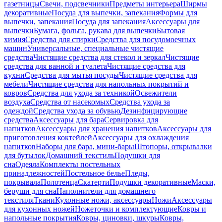
газетницы
Свечи, подсвечники
Предметы интерьера
Ширмы
декоративные
Посуда для выпечки, запекания
Формы для
выпечки, запекания
Посуда для запекания
Аксессуары для
выпечки
Бумага, фольга, рукава для выпечки
Бытовая
химия
Средства для стирки
Средства для посудомоечных
машин
Универсальные, специальные чистящие
средства
Чистящие средства для стекол и зеркал
Чистящие
средства для ванной и туалета
Чистящие средства для
кухни
Средства для мытья посуды
Чистящие средства для
мебели
Чистящие средства для напольных покрытий и
ковров
Средства для ухода за техникой
Освежители
воздуха
Средства от насекомых
Средства ухода за
одеждой
Средства ухода за обувью
Дезинфицирующие
средства
Аксессуары для бара
Сервировка для
напитков
Аксессуары для хранения напитков
Аксессуары для
приготовления коктейлей
Аксессуары для охлаждения
напитков
Наборы для бара, мини-бары
Штопоры, открывалки
для бутылок
Домашний текстиль
Подушки для
сна
Одеяла
Комплекты постельных
принадлежностей
Постельное белье
Пледы,
покрывала
Полотенца
Скатерти
Подушки декоративные
Маски,
беруши для сна
Наполнители для домашнего
текстиля
Ткани
Кухонные ножи, аксессуары
Ножи
Аксессуары
для кухонных ножей
Ножеточки и комплектующие
Ковры и
напольные покрытия
Ковры, циновки, шкуры
Ковры,