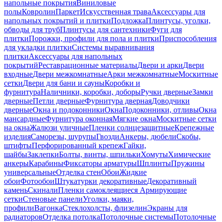
напольные покрытия
Виниловые
полы
Ковролин
Паркет
Искусственная трава
Аксессуары для
напольных покрытий и плитки
Подложка
Плинтусы, уголки,
обводы для труб
Плинтусы для сантехники
Фуги для
плитки
Порожки, профили для пола и плитки
Приспособления
для укладки плитки
Системы выравнивания
плитки
Аксессуары для напольных
покрытий
Реставрационные материалы
Двери и арки
Двери
входные
Двери межкомнатные
Арки межкомнатные
Москитные
сетки
Двери для бани и сауны
Коробки и
фурнитура
Наличники, коробки, доборы
Ручки дверные
Замки
дверные
Петли дверные
Фурнитура дверная
Доводчики
дверные
Окна и подоконники
Окна
Подоконники, отливы
Окна
мансардные
Фурнитура оконная
Мягкие окна
Москитные сетки
на окна
Жалюзи уличные
Пленки солнцезащитные
Крепежные
изделия
Саморезы, шурупы
Гвозди
Анкеры, дюбели
Скобы,
штифты
Перфорированный крепеж
Гайки,
шайбы
Заклепки
Болты, винты, шпильки
Хомуты
Химические
анкеры
Карабины
Фиксаторы арматуры
Шплинты
Пружины
универсальные
Отделка стен
Обои
Жидкие
обои
Фотообои
Штукатурки декоративные
Декоративный
камень
Скинали
Пленки самоклеящиеся
Армирующие
сетки
Стеновые панели
Уголки, маяки,
профили
Вагонка
Стеклохолсты, флизелин
Экраны для
радиаторов
Отделка потолка
Потолочные системы
Потолочные