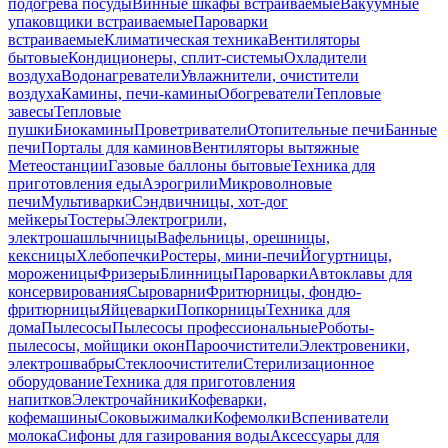
подогрева посуды
Винные шкафы встраиваемые
Вакуумные
упаковщики встраиваемые
Пароварки
встраиваемые
Климатическая техника
Вентиляторы
бытовые
Кондиционеры, сплит-системы
Охладители
воздуха
Водонагреватели
Увлажнители, очистители
воздуха
Камины, печи-камины
Обогреватели
Тепловые
завесы
Тепловые
пушки
Биокамины
Проветриватели
Отопительные печи
Банные
печи
Порталы для каминов
Вентиляторы вытяжные
Метеостанции
Газовые баллоны бытовые
Техника для
приготовления еды
Аэрогрили
Микроволновые
печи
Мультиварки
Сэндвичницы, хот-дог
мейкеры
Тостеры
Электрогрили,
электрошашлычницы
Вафельницы, орешницы,
кексницы
Хлебопечки
Ростеры, мини-печи
Йогуртницы,
мороженицы
Фризеры
Блинницы
Пароварки
Автоклавы для
консервирования
Сыроварни
Фритюрницы, фондю-
фритюрницы
Яйцеварки
Попкорницы
Техника для
дома
Пылесосы
Пылесосы профессиональные
Роботы-
пылесосы, мойщики окон
Пароочистители
Электровеники,
электрошвабры
Стеклоочистители
Стерилизационное
оборудование
Техника для приготовления
напитков
Электрочайники
Кофеварки,
кофемашины
Соковыжималки
Кофемолки
Вспениватели
молока
Сифоны для газирования воды
Аксессуары для