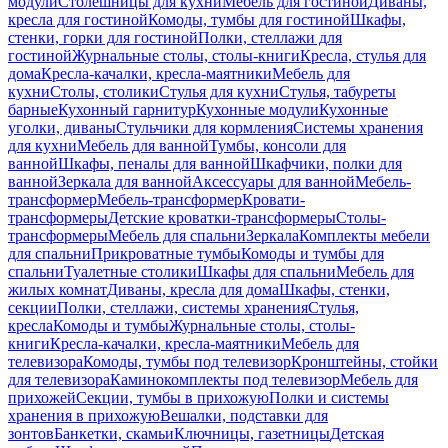
модули
Столешницы для кухни
Мебель для гостиной
Диваны,
кресла для гостиной
Комоды, тумбы для гостиной
Шкафы,
стенки, горки для гостиной
Полки, стеллажи для
гостиной
Журнальные столы, столы-книги
Кресла, стулья для
дома
Кресла-качалки, кресла-маятники
Мебель для
кухни
Столы, столики
Стулья для кухни
Стулья, табуреты
барные
Кухонный гарнитур
Кухонные модули
Кухонные
уголки, диваны
Стульчики для кормления
Системы хранения
для кухни
Мебель для ванной
Тумбы, консоли для
ванной
Шкафы, пеналы для ванной
Шкафчики, полки для
ванной
Зеркала для ванной
Аксессуары для ванной
Мебель-
трансформер
Мебель-трансформер
Кровати-
трансформеры
Детские кроватки-трансформеры
Столы-
трансформеры
Мебель для спальни
Зеркала
Комплекты мебели
для спальни
Прикроватные тумбы
Комоды и тумбы для
спальни
Туалетные столики
Шкафы для спальни
Мебель для
жилых комнат
Диваны, кресла для дома
Шкафы, стенки,
секции
Полки, стеллажи, системы хранения
Стулья,
кресла
Комоды и тумбы
Журнальные столы, столы-
книги
Кресла-качалки, кресла-маятники
Мебель для
телевизора
Комоды, тумбы под телевизор
Кронштейны, стойки
для телевизора
Каминокомплекты под телевизор
Мебель для
прихожей
Секции, тумбы в прихожую
Полки и системы
хранения в прихожую
Вешалки, подставки для
зонтов
Банкетки, скамьи
Ключницы, газетницы
Детская