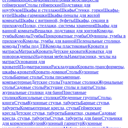
геймерские
Столы геймерские
Подставки для
ноутбуков
Шкафы и стеллажи
Шкафы
Стенки, горки
Шкафы-
купе
Шкафы-гармошки
Шкафы-пеналы для жилой
комнаты
Шкафы с витриной, буфеты
Шкафы, секции в
прихожую
Полки, стеллажи, системы хранения
Шкафы для
ванной комнаты
Вешалки, подставки для зонтов
Комоды,
тумбы
Комоды
Тумбы
Прикроватные тумбы
Обувницы, тумбы в
прихожую
Комоды, тумбы для ванной
Пеленальные столики,
комоды
Тумбы под ТВ
Комоды пластиковые
Кровати и
матрасы
Матрасы
Кровати
Детские кровати
Кроватки для
новорожденных
Надувная мебель
Наматрасники, чехлы на
матрас
Основания для
кроватей
Подматрасники
Раскладушки
Кровати-трансформеры,
шкафы-кровати
Кровати-домики
Столы
Кухонные
столы
Барные столы
Столы письменные,
компьютерные
Детские столы
Туалетные столики
Журнальные
столы
Садовые столы
Растущие столы и парты
Столы,
журнальные столики для бани
Приставные
столики
Консольные столики
Обеденные группы
Столы-
книги
Стулья
Кухонные стулья, табуреты
Барные стулья,
табуреты
Компьютерные кресла, стулья
Геймерские
кресла
Детские стулья, табуреты
Банкетки, скамьи
Садовые
кресла, стулья, табуреты
Стулья, табуреты для бани
Стульчики
для кормления
Кухня
Кухонный гарнитур
Кухонные