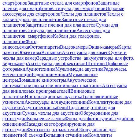
смартфонов
Защитные стекла для смартфонов
Защитные
пленки для смартфонов
Стилусы для смартфонов
Игровые
аксессуары для смартфонов
Чехлы для планшетов
Чехлы с
клавиатурой для планшетов
Защитные стекла для
планшетов
Защитные пленки для планшетов
Сумки для
планшетов
Стилусы для планшетов
Аксессуары для
планшетов, смартфонов
Кабели для телефонов,
планшетов
Фото,
видеосъемка
Фотоаппараты
Видеокамеры
Экшн-камеры
Карты
памяти
Объективы
Вспышки
Аксессуары для камер
Сумки и
чехлы для камер
Зарядные устройства, аккумуляторы для фото,
видеокамер
Аксессуары для объективов
Штативы
Цифровые
фоторамки
Аудиотехника
Мультимедиа акустика
Радиочасы,
метеостанции
Радиоприемники
Музыкальные
центры
Домашние кинотеатры
Акустические
системы
Проигрыватели виниловых пластинок
Аксессуары
для виниловых проигрывателей
Виниловые
пластинки
Инсталляционная акустика
Трансляционные
усилители
Аксессуары для аудиотехники
Комплектующие для
акустики
Акустические кабели
Подставки, стойки для
акустики
Сумки, чехлы для акустики
Оборудование для
фотостудии
Кольцевые лампы
Фоны для фотостудии
Студийное
освещение
Насадки светоформирующие для
фотостудии
Фотозонты, отражатели
Оборудование для
предметной съемки
Вспышки студийные
Комплекты