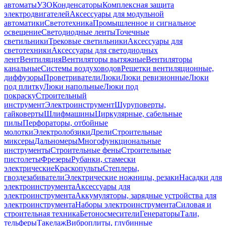
автоматы
УЗО
Конденсаторы
Комплексная защита
электродвигателей
Аксессуары для модульной
автоматики
Светотехника
Промышленное и сигнальное
освещение
Светодиодные ленты
Точечные
светильники
Трековые светильники
Аксессуары для
светотехники
Аксессуары для светодиодных
лент
Вентиляция
Вентиляторы вытяжные
Вентиляторы
канальные
Системы воздуховодов
Решетки вентиляционные,
диффузоры
Проветриватели
Люки
Люки ревизионные
Люки
под плитку
Люки напольные
Люки под
покраску
Строительный
инструмент
Электроинструмент
Шуруповерты,
гайковерты
Шлифмашины
Циркулярные, сабельные
пилы
Перфораторы, отбойные
молотки
Электролобзики
Дрели
Строительные
миксеры
Дальномеры
Многофункциональные
инструменты
Строительные фены
Строительные
пистолеты
Фрезеры
Рубанки, стамески
электрические
Краскопульты
Степлеры,
гвоздезабиватели
Электрические ножницы, резаки
Насадки для
электроинструмента
Аксессуары для
электроинструмента
Аккумуляторы, зарядные устройства для
электроинструмента
Наборы электроинструмента
Силовая и
строительная техника
Бетоносмесители
Генераторы
Тали,
тельферы
Такелаж
Виброплиты, глубинные