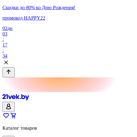
Скидки до 80% ко Дню Рождения!
промокод HAPPY22
02
дн
03
:
17
:
34
Каталог товаров