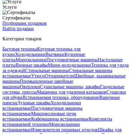
Услуги
Сертификаты
Подборщик подарков
Найти подарки
Категории товаров
Бытовая техника
Крупная техника для
кухни
Холодильники
Вытяжки
Кухонные
плиты
Морозильники
Посудомоечные машины
Настольные
плиты
Винные шкафы
Мини-холодильники
Техника для ухода
за одеждой
Стиральные машины
Стиральные машины
встраиваемые
Утюги
Отпариватели
Швейные, вышивальные
машины
Промышленные швейные
машины
Оверлоки
Сушильные машины, шкафы
Гладильные
системы, прессы
Машинки для удаления катышков
Сушилки
для обуви
Встраиваемая техника, оборудование
Варочные
панели
Духовые шкафы
Холодильники
встраиваемые
Посудомоечные машины
встраиваемые
Микроволновые печи
встраиваемые
Кофемашины встраиваемые
Комплекты
встраиваемой техники
Морозильники
встраиваемые
Измельчители пищевых отходов
Шкафы для