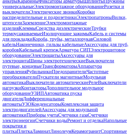
анкеры
Карабины
Фиксаторы арматуры
Шплинты
Пружины
универсальные
Электромонтажное оборудование
Розетки и
выключатели
Электрические звонки
Коробки
распределительные и подрозетники
Электропатроны
Вилки,
штепсели
Заземление
Электромонтажные
изделия
Клеммы
Средства диэлектрические
Трубки
термоусаживаемые
Изолирующие зажимы
Кабель и системы
для прокладки
Короба, трубы, металлорукав
Силовой
кабель
Наконечники, гильзы кабельные
Аксессуары для труб,
коробов
Кабельный крепеж
Арматура СИП
Электрощитовое
оборудование
Электрощиты
Аксессуары для
электрощита
Шины электротехнические
Выключатели
путевые, концевые
Трансформаторы
Аппаратура
управления
Рубильники
Предохранители
Частотные
преобразователи
Пускатели магнитные
Модульная
автоматика
Выключатели автоматические
Реле
Выключатели
нагрузки
Контакторы
Дополнительное модульное
оборудование
УЗИП
Автоматика пуска
двигателя
Дифференциальные
автоматы
УЗО
Конденсаторы
Комплексная защита
электродвигателей
Аксессуары для модульной
автоматики
Приборы учета
Счетчики газа
Счетчики
электроэнергии
Счетчики воды
Ремонт и отделка
Напольные
покрытия и
плитка
Плитка
Ламинат
Линолеум
Керамогранит
Спортивные