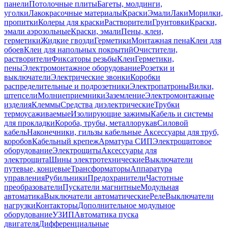
панели
Потолочные плиты
Багеты, молдинги,
уголки
Лакокрасочные материалы
Краски
Эмали
Лаки
Морилки,
пропитки
Колеры для краски
Растворители
Грунтовки
Краски,
эмали аэрозольные
Краски, эмали
Пены, клеи,
герметики
Жидкие гвозди
Герметики
Монтажная пена
Клеи для
обоев
Клеи для напольных покрытий
Очистители,
растворители
Фиксаторы резьбы
Клеи
Герметики,
пены
Электромонтажное оборудование
Розетки и
выключатели
Электрические звонки
Коробки
распределительные и подрозетники
Электропатроны
Вилки,
штепсели
Молниеприемники
Заземление
Электромонтажные
изделия
Клеммы
Средства диэлектрические
Трубки
термоусаживаемые
Изолирующие зажимы
Кабель и системы
для прокладки
Короба, трубы, металлорукав
Силовой
кабель
Наконечники, гильзы кабельные
Аксессуары для труб,
коробов
Кабельный крепеж
Арматура СИП
Электрощитовое
оборудование
Электрощиты
Аксессуары для
электрощита
Шины электротехнические
Выключатели
путевые, концевые
Трансформаторы
Аппаратура
управления
Рубильники
Предохранители
Частотные
преобразователи
Пускатели магнитные
Модульная
автоматика
Выключатели автоматические
Реле
Выключатели
нагрузки
Контакторы
Дополнительное модульное
оборудование
УЗИП
Автоматика пуска
двигателя
Дифференциальные