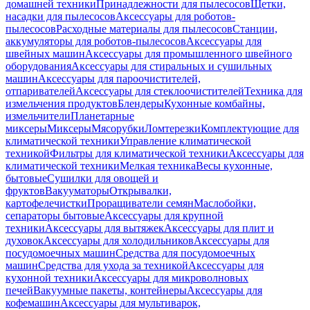
домашней техники
Принадлежности для пылесосов
Щетки,
насадки для пылесосов
Аксессуары для роботов-
пылесосов
Расходные материалы для пылесосов
Станции,
аккумуляторы для роботов-пылесосов
Аксессуары для
швейных машин
Аксессуары для промышленного швейного
оборудования
Аксессуары для стиральных и сушильных
машин
Аксессуары для пароочистителей,
отпаривателей
Аксессуары для стеклоочистителей
Техника для
измельчения продуктов
Блендеры
Кухонные комбайны,
измельчители
Планетарные
миксеры
Миксеры
Мясорубки
Ломтерезки
Комплектующие для
климатической техники
Управление климатической
техникой
Фильтры для климатической техники
Аксессуары для
климатической техники
Мелкая техника
Весы кухонные,
бытовые
Сушилки для овощей и
фруктов
Вакууматоры
Открывалки,
картофелечистки
Проращиватели семян
Маслобойки,
сепараторы бытовые
Аксессуары для крупной
техники
Аксессуары для вытяжек
Аксессуары для плит и
духовок
Аксессуары для холодильников
Аксессуары для
посудомоечных машин
Средства для посудомоечных
машин
Средства для ухода за техникой
Аксессуары для
кухонной техники
Аксессуары для микроволновых
печей
Вакуумные пакеты, контейнеры
Аксессуары для
кофемашин
Аксессуары для мультиварок,