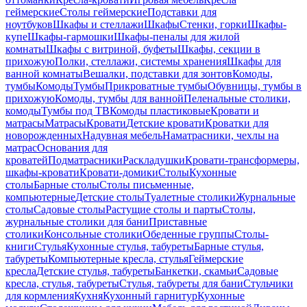
геймерские
Столы геймерские
Подставки для
ноутбуков
Шкафы и стеллажи
Шкафы
Стенки, горки
Шкафы-
купе
Шкафы-гармошки
Шкафы-пеналы для жилой
комнаты
Шкафы с витриной, буфеты
Шкафы, секции в
прихожую
Полки, стеллажи, системы хранения
Шкафы для
ванной комнаты
Вешалки, подставки для зонтов
Комоды,
тумбы
Комоды
Тумбы
Прикроватные тумбы
Обувницы, тумбы в
прихожую
Комоды, тумбы для ванной
Пеленальные столики,
комоды
Тумбы под ТВ
Комоды пластиковые
Кровати и
матрасы
Матрасы
Кровати
Детские кровати
Кроватки для
новорожденных
Надувная мебель
Наматрасники, чехлы на
матрас
Основания для
кроватей
Подматрасники
Раскладушки
Кровати-трансформеры,
шкафы-кровати
Кровати-домики
Столы
Кухонные
столы
Барные столы
Столы письменные,
компьютерные
Детские столы
Туалетные столики
Журнальные
столы
Садовые столы
Растущие столы и парты
Столы,
журнальные столики для бани
Приставные
столики
Консольные столики
Обеденные группы
Столы-
книги
Стулья
Кухонные стулья, табуреты
Барные стулья,
табуреты
Компьютерные кресла, стулья
Геймерские
кресла
Детские стулья, табуреты
Банкетки, скамьи
Садовые
кресла, стулья, табуреты
Стулья, табуреты для бани
Стульчики
для кормления
Кухня
Кухонный гарнитур
Кухонные