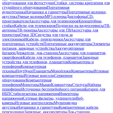
оборудования для фотостудии
Стойки, системы крепления для
студийного оборудования
Портативная
аудиотехника
Наушники и гарнитуры
Портативные колонки,
акустика
Умные колонки
MP3-плееры
Диктофоны
CD-
проигрыватели
Аксессуары для телевизоров
Кронштейны,
стойки
Кабели для телевизоров
Подписки на видеосервисы
ТВ-
антенны
ТВ-тюнеры
Аксессуары для ТВ
Аксессуары для
проектора
Очки 3D
Средства для ухода за
электроникой
Кабели, переходники
Аксессуары для
портативных устройств
Портативные аккумуляторы
Элементы
питания, зарядные устройства
Аккумуляторные
батареи
Держатели, док-станции
Аксессуары для планшетов,
смартфонов
Кабели для телефонов, планшетов
Зарядные
устройства для телефонов, планшетов
Компьютеры и
периферия
Компьютерная
техника
Ноутбуки
Планшеты
Моноблоки
Компьютеры
Игровые
компьютеры
Игровые консоли
Серверное
оборудование
Компьютерная
периферия
Мониторы
Мыши
Клавиатуры
Стилусы
Наборы
периферии
Источники бесперебойного питания
Батареи для
ИБП
Стабилизаторы напряжения
Инверторы
напряжения
Сетевые фильтры, удлинители
Веб-
камеры
Игровые контроллеры
Мультимедиа
акустика
Наушники и гарнитуры
Компьютерные кабели,
переходники
Зарядные, аккумуляторы
Док-станции,