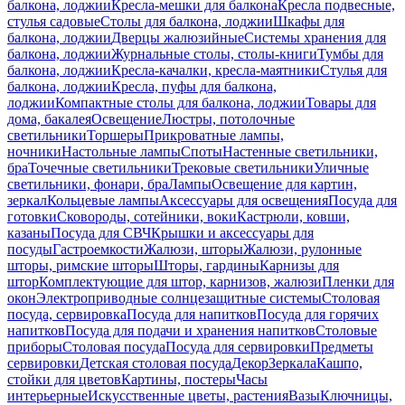
балкона, лоджии
Кресла-мешки для балкона
Кресла подвесные,
стулья садовые
Столы для балкона, лоджии
Шкафы для
балкона, лоджии
Дверцы жалюзийные
Системы хранения для
балкона, лоджии
Журнальные столы, столы-книги
Тумбы для
балкона, лоджии
Кресла-качалки, кресла-маятники
Стулья для
балкона, лоджии
Кресла, пуфы для балкона,
лоджии
Компактные столы для балкона, лоджии
Товары для
дома, бакалея
Освещение
Люстры, потолочные
светильники
Торшеры
Прикроватные лампы,
ночники
Настольные лампы
Споты
Настенные светильники,
бра
Точечные светильники
Трековые светильники
Уличные
светильники, фонари, бра
Лампы
Освещение для картин,
зеркал
Кольцевые лампы
Аксессуары для освещения
Посуда для
готовки
Сковороды, сотейники, воки
Кастрюли, ковши,
казаны
Посуда для СВЧ
Крышки и аксессуары для
посуды
Гастроемкости
Жалюзи, шторы
Жалюзи, рулонные
шторы, римские шторы
Шторы, гардины
Карнизы для
штор
Комплектующие для штор, карнизов, жалюзи
Пленки для
окон
Электроприводные солнцезащитные системы
Столовая
посуда, сервировка
Посуда для напитков
Посуда для горячих
напитков
Посуда для подачи и хранения напитков
Столовые
приборы
Столовая посуда
Посуда для сервировки
Предметы
сервировки
Детская столовая посуда
Декор
Зеркала
Кашпо,
стойки для цветов
Картины, постеры
Часы
интерьерные
Искусственные цветы, растения
Вазы
Ключницы,