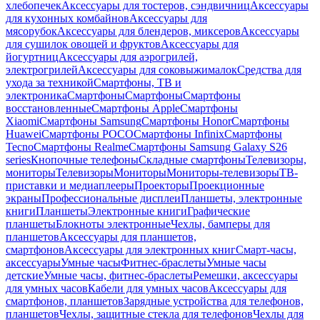
хлебопечек
Аксессуары для тостеров, сэндвичниц
Аксессуары
для кухонных комбайнов
Аксессуары для
мясорубок
Аксессуары для блендеров, миксеров
Аксессуары
для сушилок овощей и фруктов
Аксессуары для
йогуртниц
Аксессуары для аэрогрилей,
электрогрилей
Аксессуары для соковыжималок
Средства для
ухода за техникой
Смартфоны, ТВ и
электроника
Смартфоны
Смартфоны
Смартфоны
восстановленные
Смартфоны Apple
Смартфоны
Xiaomi
Смартфоны Samsung
Смартфоны Honor
Смартфоны
Huawei
Смартфоны POCO
Смартфоны Infinix
Смартфоны
Tecno
Смартфоны Realme
Смартфоны Samsung Galaxy S26
series
Кнопочные телефоны
Складные смартфоны
Телевизоры,
мониторы
Телевизоры
Мониторы
Мониторы-телевизоры
ТВ-
приставки и медиаплееры
Проекторы
Проекционные
экраны
Профессиональные дисплеи
Планшеты, электронные
книги
Планшеты
Электронные книги
Графические
планшеты
Блокноты электронные
Чехлы, бамперы для
планшетов
Аксессуары для планшетов,
смартфонов
Аксессуары для электронных книг
Смарт-часы,
аксессуары
Умные часы
Фитнес-браслеты
Умные часы
детские
Умные часы, фитнес-браслеты
Ремешки, аксессуары
для умных часов
Кабели для умных часов
Аксессуары для
смартфонов, планшетов
Зарядные устройства для телефонов,
планшетов
Чехлы, защитные стекла для телефонов
Чехлы для