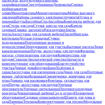
пылесосы, воздуходувки
Аэраторы,
скарификаторы
Снегоуборщики
Дровоколы
Сеялки,
разбрасыватели
семян
Минитракторы
Миникультиваторы
Мойки высокого
давления
Наборы садового электроинструмента
Отдых и
пикник
Батуты
Бассейны
Спа-бассейны
Комплекты мебели для
сада
Столы для сада
Стулья, кресла для сада
Качели
садовые
Гамаки, шезлонги
Раскладушки
Зонты,
тенты
Аксессуары для садовой мебели
Грили
Мангалы,
коптильни
Детская площадка
Сумки-
холодильники
Портативные колонки и
аудиосистемы
Оборудование для участка
Бытовые насосы
Люки
канализационные
Пруды, аксессуары для прудов
Фильтры,
насосы, стерилизаторы для прудов
Компрессоры для
прудов
Станции биологической очистки
Запчасти и
комплектующие для оборудования
Благоустройство
участка
Дачные дома
Беседки
Бани
Хозблоки и
сараи
Аксессуары для озеленения сада
Декор для сада
Почтовые
ящики, таблички
Козырьки
Скворечники, кормушки для
птиц
Домики для насекомых
Фонтаны, скульптуры для
сада
Пруды, аксессуары для прудов
Уличные
обогреватели
Уличные светильники
Противогололедные
реагенты
Декоративный щебень
Сад и огород
Поливочное
оборудование
Садовые опрыскиватели
Шланги для дома и
сада
Парники
Теплицы
Комплектующие для теплиц
Модульные