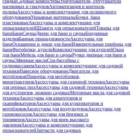
грядки
Садовые компостеры
Уничтожители, отпугиватели
насекомых и грызунов
Автоматизация и контроль
полива
Аксессуары и комплектующие для поливочного
оборудования
Укрывные материалы
Бочки, баки
пластиковые
Аксессуары и комплектующие для
опрыскивателей
Шланги для опрыскивателей
Товары для
бани
Бани
Сауны
Двери для бани и сауны
Бондарные
изделия
Банные принадлежности
Аксессуары для
бани
Оснащение и декор для бани
Измерительные приборы для
бани
Фитобочки, купели
Комплектующие для купелей
Окна
для бани
Мебель для бани и сауны
Ручки дверные для бани и
сауны
Эфирные масла
Спа-бассейны с
гидромассажем
Аксессуары и комплектующие для садовой
техники
Навесное оборудование
Двигатели для
мотоблоков
Прицепы для мотоблоков,
минитракторов
Аксессуары для газонной техники
Аксессуары
для цепных пил
Аксессуары для садовой техники
Аксессуары
для кусторезов, ножниц садовых
Моторные масла для садовой
техники
Аксессуары для аэратоторов и
скарификаторов
Аксессуары для культиваторов и
мотоблоков
Аксессуары для воздуходувок
Аксессуары для
газонокосилок
Аксессуары для бензокос и
триммеров
Аксессуары для моек высокого
давления
Аксессуары и комплектующие для
опрыскивателей
Запчасти для садовых