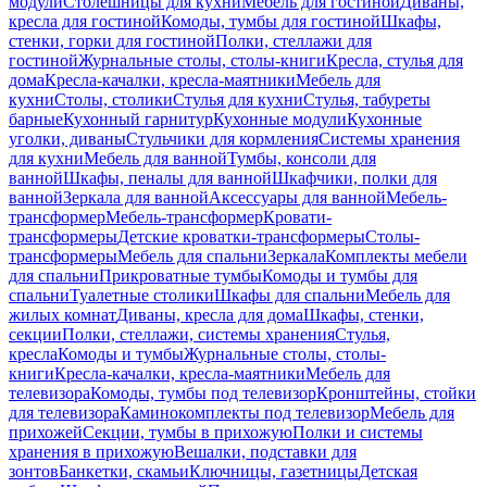
модули
Столешницы для кухни
Мебель для гостиной
Диваны,
кресла для гостиной
Комоды, тумбы для гостиной
Шкафы,
стенки, горки для гостиной
Полки, стеллажи для
гостиной
Журнальные столы, столы-книги
Кресла, стулья для
дома
Кресла-качалки, кресла-маятники
Мебель для
кухни
Столы, столики
Стулья для кухни
Стулья, табуреты
барные
Кухонный гарнитур
Кухонные модули
Кухонные
уголки, диваны
Стульчики для кормления
Системы хранения
для кухни
Мебель для ванной
Тумбы, консоли для
ванной
Шкафы, пеналы для ванной
Шкафчики, полки для
ванной
Зеркала для ванной
Аксессуары для ванной
Мебель-
трансформер
Мебель-трансформер
Кровати-
трансформеры
Детские кроватки-трансформеры
Столы-
трансформеры
Мебель для спальни
Зеркала
Комплекты мебели
для спальни
Прикроватные тумбы
Комоды и тумбы для
спальни
Туалетные столики
Шкафы для спальни
Мебель для
жилых комнат
Диваны, кресла для дома
Шкафы, стенки,
секции
Полки, стеллажи, системы хранения
Стулья,
кресла
Комоды и тумбы
Журнальные столы, столы-
книги
Кресла-качалки, кресла-маятники
Мебель для
телевизора
Комоды, тумбы под телевизор
Кронштейны, стойки
для телевизора
Каминокомплекты под телевизор
Мебель для
прихожей
Секции, тумбы в прихожую
Полки и системы
хранения в прихожую
Вешалки, подставки для
зонтов
Банкетки, скамьи
Ключницы, газетницы
Детская