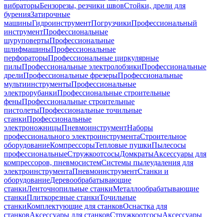
вибраторы
Бензорезы, резчики швов
Стойки, дрели для
бурения
Затирочные
машины
Гидроинструмент
Погрузчики
Профессиональный
инструмент
Профессиональные
шуруповерты
Профессиональные
шлифмашины
Профессиональные
перфораторы
Профессиональные циркулярные
пилы
Профессиональные электролобзики
Профессиональные
дрели
Профессиональные фрезеры
Профессиональные
мультиинструменты
Профессиональные
электрорубанки
Профессиональные строительные
фены
Профессиональные строительные
пистолеты
Профессиональные точильные
станки
Профессиональные
электроножницы
Пневмоинструмент
Наборы
профессионального электроинструмента
Строительное
оборудование
Компрессоры
Тепловые пушки
Пылесосы
профессиональные
Стружкоотсосы
Домкраты
Аксессуары для
компрессоров, пневмосистем
Системы пылеудаления для
электроинструмента
Пневмоинструмент
Станки и
оборудование
Деревообрабатывающие
станки
Ленточнопильные станки
Металлообрабатывающие
станки
Плиткорезные станки
Точильные
станки
Комплектующие для станков
Оснастка для
станков
Аксессуары для станков
Стружкоотсосы
Аксессуары