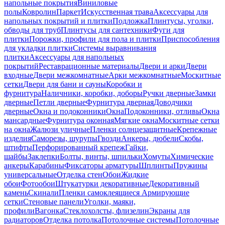
напольные покрытия
Виниловые
полы
Ковролин
Паркет
Искусственная трава
Аксессуары для
напольных покрытий и плитки
Подложка
Плинтусы, уголки,
обводы для труб
Плинтусы для сантехники
Фуги для
плитки
Порожки, профили для пола и плитки
Приспособления
для укладки плитки
Системы выравнивания
плитки
Аксессуары для напольных
покрытий
Реставрационные материалы
Двери и арки
Двери
входные
Двери межкомнатные
Арки межкомнатные
Москитные
сетки
Двери для бани и сауны
Коробки и
фурнитура
Наличники, коробки, доборы
Ручки дверные
Замки
дверные
Петли дверные
Фурнитура дверная
Доводчики
дверные
Окна и подоконники
Окна
Подоконники, отливы
Окна
мансардные
Фурнитура оконная
Мягкие окна
Москитные сетки
на окна
Жалюзи уличные
Пленки солнцезащитные
Крепежные
изделия
Саморезы, шурупы
Гвозди
Анкеры, дюбели
Скобы,
штифты
Перфорированный крепеж
Гайки,
шайбы
Заклепки
Болты, винты, шпильки
Хомуты
Химические
анкеры
Карабины
Фиксаторы арматуры
Шплинты
Пружины
универсальные
Отделка стен
Обои
Жидкие
обои
Фотообои
Штукатурки декоративные
Декоративный
камень
Скинали
Пленки самоклеящиеся
Армирующие
сетки
Стеновые панели
Уголки, маяки,
профили
Вагонка
Стеклохолсты, флизелин
Экраны для
радиаторов
Отделка потолка
Потолочные системы
Потолочные