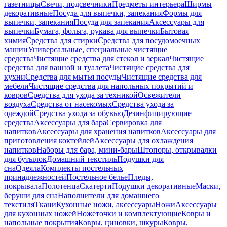
газетницы
Свечи, подсвечники
Предметы интерьера
Ширмы
декоративные
Посуда для выпечки, запекания
Формы для
выпечки, запекания
Посуда для запекания
Аксессуары для
выпечки
Бумага, фольга, рукава для выпечки
Бытовая
химия
Средства для стирки
Средства для посудомоечных
машин
Универсальные, специальные чистящие
средства
Чистящие средства для стекол и зеркал
Чистящие
средства для ванной и туалета
Чистящие средства для
кухни
Средства для мытья посуды
Чистящие средства для
мебели
Чистящие средства для напольных покрытий и
ковров
Средства для ухода за техникой
Освежители
воздуха
Средства от насекомых
Средства ухода за
одеждой
Средства ухода за обувью
Дезинфицирующие
средства
Аксессуары для бара
Сервировка для
напитков
Аксессуары для хранения напитков
Аксессуары для
приготовления коктейлей
Аксессуары для охлаждения
напитков
Наборы для бара, мини-бары
Штопоры, открывалки
для бутылок
Домашний текстиль
Подушки для
сна
Одеяла
Комплекты постельных
принадлежностей
Постельное белье
Пледы,
покрывала
Полотенца
Скатерти
Подушки декоративные
Маски,
беруши для сна
Наполнители для домашнего
текстиля
Ткани
Кухонные ножи, аксессуары
Ножи
Аксессуары
для кухонных ножей
Ножеточки и комплектующие
Ковры и
напольные покрытия
Ковры, циновки, шкуры
Ковры,