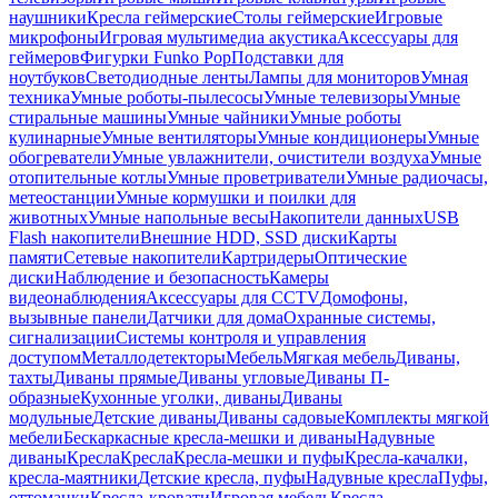
наушники
Кресла геймерские
Столы геймерские
Игровые
микрофоны
Игровая мультимедиа акустика
Аксессуары для
геймеров
Фигурки Funko Pop
Подставки для
ноутбуков
Светодиодные ленты
Лампы для мониторов
Умная
техника
Умные роботы-пылесосы
Умные телевизоры
Умные
стиральные машины
Умные чайники
Умные роботы
кулинарные
Умные вентиляторы
Умные кондиционеры
Умные
обогреватели
Умные увлажнители, очистители воздуха
Умные
отопительные котлы
Умные проветриватели
Умные радиочасы,
метеостанции
Умные кормушки и поилки для
животных
Умные напольные весы
Накопители данных
USB
Flash накопители
Внешние HDD, SSD диски
Карты
памяти
Сетевые накопители
Картридеры
Оптические
диски
Наблюдение и безопасность
Камеры
видеонаблюдения
Аксессуары для CCTV
Домофоны,
вызывные панели
Датчики для дома
Охранные системы,
сигнализации
Системы контроля и управления
доступом
Металлодетекторы
Мебель
Мягкая мебель
Диваны,
тахты
Диваны прямые
Диваны угловые
Диваны П-
образные
Кухонные уголки, диваны
Диваны
модульные
Детские диваны
Диваны садовые
Комплекты мягкой
мебели
Бескаркасные кресла-мешки и диваны
Надувные
диваны
Кресла
Кресла
Кресла-мешки и пуфы
Кресла-качалки,
кресла-маятники
Детские кресла, пуфы
Надувные кресла
Пуфы,
оттоманки
Кресла-кровати
Игровая мебель
Кресла