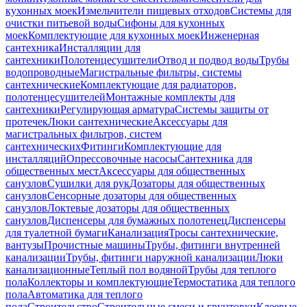
кухонных моек
Измельчители пищевых отходов
Системы для
очистки питьевой воды
Сифоны для кухонных
моек
Комплектующие для кухонных моек
Инженерная
сантехника
Инсталляции для
сантехники
Полотенцесушители
Отвод и подвод воды
Трубы
водопроводные
Магистральные фильтры, системы
сантехнические
Комплектующие для радиаторов,
полотенцесушителей
Монтажные комплекты для
сантехники
Регулирующая арматура
Системы защиты от
протечек
Люки сантехнические
Аксессуары для
магистральных фильтров, систем
сантехнических
Фитинги
Комплектующие для
инсталляций
Опрессовочные насосы
Сантехника для
общественных мест
Аксессуары для общественных
санузлов
Сушилки для рук
Дозаторы для общественных
санузлов
Сенсорные дозаторы для общественных
санузлов
Локтевые дозаторы для общественных
санузлов
Диспенсеры для бумажных полотенец
Диспенсеры
для туалетной бумаги
Канализация
Тросы сантехнические,
вантузы
Прочистные машины
Трубы, фитинги внутренней
канализации
Трубы, фитинги наружной канализации
Люки
канализационные
Теплый пол водяной
Трубы для теплого
пола
Коллекторы и комплектующие
Термостатика для теплого
пола
Автоматика для теплого
пола
Строительство
Строительные смеси и грунтовки
Клеевые