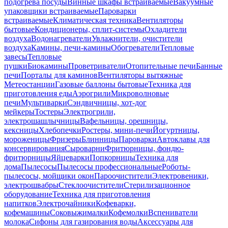
подогрева посуды
Винные шкафы встраиваемые
Вакуумные
упаковщики встраиваемые
Пароварки
встраиваемые
Климатическая техника
Вентиляторы
бытовые
Кондиционеры, сплит-системы
Охладители
воздуха
Водонагреватели
Увлажнители, очистители
воздуха
Камины, печи-камины
Обогреватели
Тепловые
завесы
Тепловые
пушки
Биокамины
Проветриватели
Отопительные печи
Банные
печи
Порталы для каминов
Вентиляторы вытяжные
Метеостанции
Газовые баллоны бытовые
Техника для
приготовления еды
Аэрогрили
Микроволновые
печи
Мультиварки
Сэндвичницы, хот-дог
мейкеры
Тостеры
Электрогрили,
электрошашлычницы
Вафельницы, орешницы,
кексницы
Хлебопечки
Ростеры, мини-печи
Йогуртницы,
мороженицы
Фризеры
Блинницы
Пароварки
Автоклавы для
консервирования
Сыроварни
Фритюрницы, фондю-
фритюрницы
Яйцеварки
Попкорницы
Техника для
дома
Пылесосы
Пылесосы профессиональные
Роботы-
пылесосы, мойщики окон
Пароочистители
Электровеники,
электрошвабры
Стеклоочистители
Стерилизационное
оборудование
Техника для приготовления
напитков
Электрочайники
Кофеварки,
кофемашины
Соковыжималки
Кофемолки
Вспениватели
молока
Сифоны для газирования воды
Аксессуары для