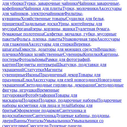
для уборки
Турки, заварочные чайники
Чайники заварочные,
кофейники
Чайники для плиты
Турки, молочники
Аксессуары
для чайников, электрочайников
Фильтры-
кувшины
Хозяйственные товары
Сушилки для белья,
прищепки
Гладильные доски
Урны, контейнеры для
мусора
Органайзеры, корзины, ящики
Туалетная бумага,
бумажные полотенца
Салфетки, мочалки, губки, мусорные
пакеты
Фольга, пленка, пакеты
Упаковочная тара
Аксессуары
для глажения
Аксессуары для стирки
Веревки,
шпагаты
Емкости, дозаторы для моющих средств
Вешалки-
плечики
Мешки хозяйственные
Сувениры
Копилки
Картины,
постеры
Фотоальбомы
Рамки для фотографий,
картин
Предметы интерьера
Шкатулки, подставки для
украшений
Статуэтки
Магниты
сувенирные
Иконы
Праздничный декор
Товары для
праздника
Елки
Аксессуары для елей новогодних
Новогодние
украшения
Светодиодные гирлянды, декорации
Светодиодные
фигуры, игрушки
Временные
татуировки
Фотобутафория
Товары для
маскарада
Подарки
Подарки, подарочные наборы
Подарочные
наборы косметики для лица и тела
Наборы для
бритья
Оформление подарков
Сантехника и
водоснабжение
Сантехника
Душевые кабины, поддоны,
двери
Ванны
Унитазы
Умывальники
Умывальники со
смесителями
Смесители
Душевые панели,