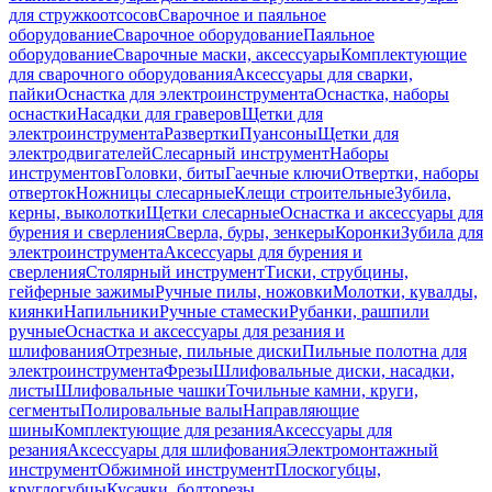
для стружкоотсосов
Сварочное и паяльное
оборудование
Сварочное оборудование
Паяльное
оборудование
Сварочные маски, аксессуары
Комплектующие
для сварочного оборудования
Аксессуары для сварки,
пайки
Оснастка для электроинструмента
Оснастка, наборы
оснастки
Насадки для граверов
Щетки для
электроинструмента
Развертки
Пуансоны
Щетки для
электродвигателей
Слесарный инструмент
Наборы
инструментов
Головки, биты
Гаечные ключи
Отвертки, наборы
отверток
Ножницы слесарные
Клещи строительные
Зубила,
керны, выколотки
Щетки слесарные
Оснастка и аксессуары для
бурения и сверления
Сверла, буры, зенкеры
Коронки
Зубила для
электроинструмента
Аксессуары для бурения и
сверления
Столярный инструмент
Тиски, струбцины,
гейферные зажимы
Ручные пилы, ножовки
Молотки, кувалды,
киянки
Напильники
Ручные стамески
Рубанки, рашпили
ручные
Оснастка и аксессуары для резания и
шлифования
Отрезные, пильные диски
Пильные полотна для
электроинструмента
Фрезы
Шлифовальные диски, насадки,
листы
Шлифовальные чашки
Точильные камни, круги,
сегменты
Полировальные валы
Направляющие
шины
Комплектующие для резания
Аксессуары для
резания
Аксессуары для шлифования
Электромонтажный
инструмент
Обжимной инструмент
Плоскогубцы,
круглогубцы
Кусачки, болторезы,