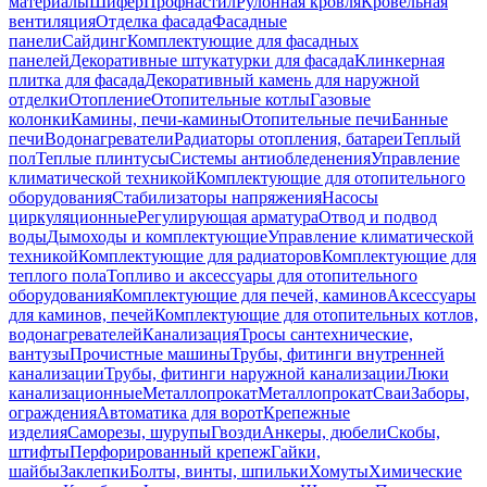
материалы
Шифер
Профнастил
Рулонная кровля
Кровельная
вентиляция
Отделка фасада
Фасадные
панели
Сайдинг
Комплектующие для фасадных
панелей
Декоративные штукатурки для фасада
Клинкерная
плитка для фасада
Декоративный камень для наружной
отделки
Отопление
Отопительные котлы
Газовые
колонки
Камины, печи-камины
Отопительные печи
Банные
печи
Водонагреватели
Радиаторы отопления, батареи
Теплый
пол
Теплые плинтусы
Системы антиобледенения
Управление
климатической техникой
Комплектующие для отопительного
оборудования
Стабилизаторы напряжения
Насосы
циркуляционные
Регулирующая арматура
Отвод и подвод
воды
Дымоходы и комплектующие
Управление климатической
техникой
Комплектующие для радиаторов
Комплектующие для
теплого пола
Топливо и аксессуары для отопительного
оборудования
Комплектующие для печей, каминов
Аксессуары
для каминов, печей
Комплектующие для отопительных котлов,
водонагревателей
Канализация
Тросы сантехнические,
вантузы
Прочистные машины
Трубы, фитинги внутренней
канализации
Трубы, фитинги наружной канализации
Люки
канализационные
Металлопрокат
Металлопрокат
Сваи
Заборы,
ограждения
Автоматика для ворот
Крепежные
изделия
Саморезы, шурупы
Гвозди
Анкеры, дюбели
Скобы,
штифты
Перфорированный крепеж
Гайки,
шайбы
Заклепки
Болты, винты, шпильки
Хомуты
Химические