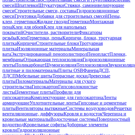
смеси
Шпатлевки
Штукатурки
Стяжки, самонивелирующие
смеси
Строительные смеси, составы
Гидроизоляционные
смеси
Грунтовки
Добавки для строительных смесей
Пены,
клеи, герметики
Жидкие гвозди
Герметики
Монтажная
пена
Клеи для обоев
Клеи для напольных
покрытий
Очистители, растворители
Фиксаторы
резьбы
Клеи
Герметики, пены
Кирпичи, блоки, тротуарная
плитка
Кирпичи
Строительные блоки
Тротуарная
плитка
Изоляционные материалы
Минеральная
вата
Экструдированный пенополистирол
Пенопласт
Пленки,
мембраны
Отражающая теплоизоляция
Гидроизоляционные
ленты
Поликарбонат
Шумоизоляция
Теплоизоляция
Звукоизоляц
плитные и пиломатериалы
Плиты OSB
Фанера
ДСП,
ЛДСП
Мебельные щиты
Террасные доски
Древесные
плиты
Пиломатериалы
Материалы для сухого
строительства
Гипсокартон
Гипсоволокнистые
листы
Цементные плиты
Профили для
гипсокартона
Комплектующие для гипсокартона
Ленты
армирующие
Уплотнительные ленты
Гипсовые и цементные
плиты
Вентиляторы вытяжные
Системы воздуховодов
Решетки
вентиляционные, диффузоры
Кровля и водосток
Черепица и
кровельные материалы
Водосточные системы
Поверхностный
водоотвод
Кровельные софиты
Доборные элементы
кровли
Гидроизоляционные