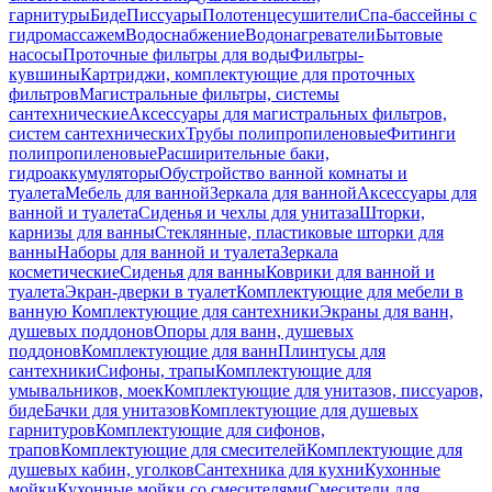
гарнитуры
Биде
Писсуары
Полотенцесушители
Спа-бассейны с
гидромассажем
Водоснабжение
Водонагреватели
Бытовые
насосы
Проточные фильтры для воды
Фильтры-
кувшины
Картриджи, комплектующие для проточных
фильтров
Магистральные фильтры, системы
сантехнические
Аксессуары для магистральных фильтров,
систем сантехнических
Трубы полипропиленовые
Фитинги
полипропиленовые
Расширительные баки,
гидроаккумуляторы
Обустройство ванной комнаты и
туалета
Мебель для ванной
Зеркала для ванной
Аксессуары для
ванной и туалета
Сиденья и чехлы для унитаза
Шторки,
карнизы для ванны
Стеклянные, пластиковые шторки для
ванны
Наборы для ванной и туалета
Зеркала
косметические
Сиденья для ванны
Коврики для ванной и
туалета
Экран-дверки в туалет
Комплектующие для мебели в
ванную
Комплектующие для сантехники
Экраны для ванн,
душевых поддонов
Опоры для ванн, душевых
поддонов
Комплектующие для ванн
Плинтусы для
сантехники
Сифоны, трапы
Комплектующие для
умывальников, моек
Комплектующие для унитазов, писсуаров,
биде
Бачки для унитазов
Комплектующие для душевых
гарнитуров
Комплектующие для сифонов,
трапов
Комплектующие для смесителей
Комплектующие для
душевых кабин, уголков
Сантехника для кухни
Кухонные
мойки
Кухонные мойки со смесителями
Смесители для