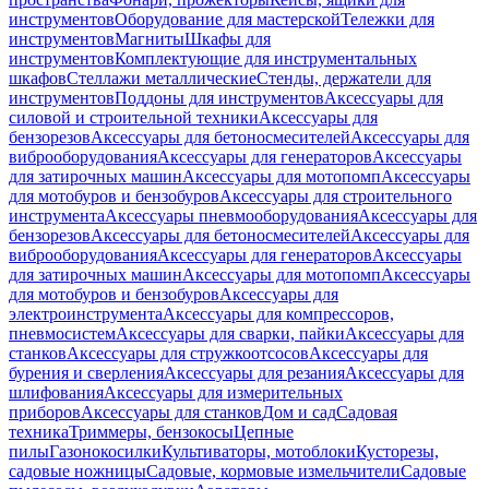
инструментов
Оборудование для мастерской
Тележки для
инструментов
Магниты
Шкафы для
инструментов
Комплектующие для инструментальных
шкафов
Стеллажи металлические
Стенды, держатели для
инструментов
Поддоны для инструментов
Аксессуары для
силовой и строительной техники
Аксессуары для
бензорезов
Аксессуары для бетоносмесителей
Аксессуары для
виброоборудования
Аксессуары для генераторов
Аксессуары
для затирочных машин
Аксессуары для мотопомп
Аксессуары
для мотобуров и бензобуров
Аксессуары для строительного
инструмента
Аксессуары пневмооборудования
Аксессуары для
бензорезов
Аксессуары для бетоносмесителей
Аксессуары для
виброоборудования
Аксессуары для генераторов
Аксессуары
для затирочных машин
Аксессуары для мотопомп
Аксессуары
для мотобуров и бензобуров
Аксессуары для
электроинструмента
Аксессуары для компрессоров,
пневмосистем
Аксессуары для сварки, пайки
Аксессуары для
станков
Аксессуары для стружкоотсосов
Аксессуары для
бурения и сверления
Аксессуары для резания
Аксессуары для
шлифования
Аксессуары для измерительных
приборов
Аксессуары для станков
Дом и сад
Садовая
техника
Триммеры, бензокосы
Цепные
пилы
Газонокосилки
Культиваторы, мотоблоки
Кусторезы,
садовые ножницы
Садовые, кормовые измельчители
Садовые