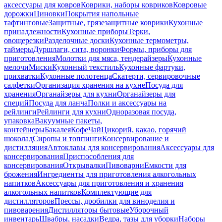
аксессуары для ковров
Коврики, наборы ковриков
Ковровые
дорожки
Циновки
Покрытия напольные
тафтинговые
Защитные, грязезащитные коврики
Кухонные
принадлежности
Кухонные приборы
Терки,
овощерезки
Разделочные доски
Кухонные термометры,
таймеры
Дуршлаги, сита, воронки
Формы, приборы для
приготовления
Молотки для мяса, тендерайзеры
Кухонные
мелочи
Миски
Кухонный текстиль
Кухонные фартуки,
прихватки
Кухонные полотенца
Скатерти, сервировочные
салфетки
Организация хранения на кухне
Посуда для
хранения
Органайзеры для кухни
Органайзеры для
специй
Посуда для ланча
Полки и аксессуары на
рейлинги
Рейлинги для кухни
Одноразовая посуда,
упаковка
Вакуумные пакеты,
контейнеры
Бакалея
Кофе
Чай
Цикорий, какао, горячий
шоколад
Сиропы и топпинги
Консервирование и
дистилляция
Автоклавы для консервирования
Аксессуары для
консервирования
Приспособления для
консервирования
Открывалки
Пивоварни
Емкости для
брожения
Ингредиенты для приготовления алкогольных
напитков
Аксессуары для приготовления и хранения
алкогольных напитков
Комплектующие для
дистилляторов
Прессы, дробилки для виноделия и
пивоварения
Дистилляторы бытовые
Уборочный
инвентарь
Швабры, насадки
Ведра, тазы для уборки
Наборы