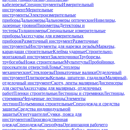
кабелерезы
Специнструменты
Измерительный
инструмент
Мерительные
инструменты
Электроизмерительные
приборы
Дальномеры
Дальномеры оптические
Нивелиры,
лазерные уровни
Пирометры
Детекторы и
тестеры
Толщиномеры
Специальные измерительные
приборы
Аксессуары для измерительных
приборов
Разметочный инструмент
Разметочные
инструменты
Инструменты для нарезки резьбы
Маркеры,
карандаши строительные
Клейма ударные
Строительно-
монтажный инструмент
Заклепочники
Труборезы,
трубогибы
Ножи строительные
Мультитулы
Пробойники,
просекатели отверстий
Ломы
Степлеры
механические
Стеклорезы
Прикаточные валики
Отделочный
инструмент
Плиткорезы
Кельмы, шпатели, гладилки
Малярный,
отделочный инструмент
Скотч, ленты малярные
Диспенсеры
для скотча
Аксессуары для малярных, отделочных
работ
Пленки строительные
Лестницы и стремянки
Лестницы,
стремянки
Чердачные лестницы
Элементы
лестниц
Подъемники строительные
Спецодежда и средства
защиты
Средства индивидуальной
защиты
Огнетушители
Сумки, пояса для
инструментов
Производственная
одежда
Спецодежда
Спецобувь
Организация рабочего
пространства
Фонари, прожекторы
Кейсы, ящики для