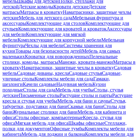
мебель
Шкафы для детской
Полки, стеллажи для
детской
Детские комоды
Кровати детские
Детские
матрасы
Матрасы в кроватку
Наматрасники, защитные чехлы
детские
Мебель для детского сада
Мебельная фурнитура и
аксессуары
Комплектующие для столов
Комплектующие для
стульев
Комплектующие для кроватей и кроваток
Аксессуары
для мебели
Комплектующие для мягкой
мебели
Комплектующие для корпусной мебели
Мебельная
фурнитура
Чехлы для мебели
Системы хранения для
кухни
Товары для безопасности детей
Мебель для самых
маленьких
Кроватки для новорожденных
Пеленальные
столики, комоды, матрасы
Манежи, кровати-манежи
Матрасы в
кроватку
Наматрасники, защитные чехлы в кроватку
Садовая
мебель
Садовые диваны, кресла
Садовые стулья
Садовые,
уличные столы
Комплекты мебели для сада
Гамаки,
шезлонги
Качели садовые
Надувная мебель
Кухни
походные
Столы для сада
Мебель для учебы
Столы, стулья
детские
Письменные столы
Растущие столы и парты
Растущие
кресла и стулья для учебы
Мебель для бани и сауны
Стулья,
табуретки, подставки для бани
Скамьи для бани
Столы для
бани
Журнальные столики для бани
Мебель для кабинета и
офиса
Столы офисные, компьютерные
Кресла, стулья для
офиса
Мягкая мебель для офиса
Шкафы офисные
Стеллажи,
полки для документов
Офисные тумбы
Комплекты мебели для
кабинета
Мебель для лоджии и балкона
Комплекты мебели для