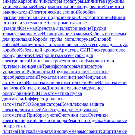
анкеры
Карабины
Фиксаторы арматуры
Шплинты
Пружины
универсальные
Электромонтажное оборудование
Розетки и
выключатели
Электрические звонки
Коробки
распределительные и подрозетники
Электропатроны
Вилки,
штепсели
Заземление
Электромонтажные
изделия
Клеммы
Средства диэлектрические
Трубки
термоусаживаемые
Изолирующие зажимы
Кабель и системы
для прокладки
Короба, трубы, металлорукав
Силовой
кабель
Наконечники, гильзы кабельные
Аксессуары для труб,
коробов
Кабельный крепеж
Арматура СИП
Электрощитовое
оборудование
Электрощиты
Аксессуары для
электрощита
Шины электротехнические
Выключатели
путевые, концевые
Трансформаторы
Аппаратура
управления
Рубильники
Предохранители
Частотные
преобразователи
Пускатели магнитные
Модульная
автоматика
Выключатели автоматические
Реле
Выключатели
нагрузки
Контакторы
Дополнительное модульное
оборудование
УЗИП
Автоматика пуска
двигателя
Дифференциальные
автоматы
УЗО
Конденсаторы
Комплексная защита
электродвигателей
Аксессуары для модульной
автоматики
Приборы учета
Счетчики газа
Счетчики
электроэнергии
Счетчики воды
Ремонт и отделка
Напольные
покрытия и
плитка
Плитка
Ламинат
Линолеум
Керамогранит
Спортивные