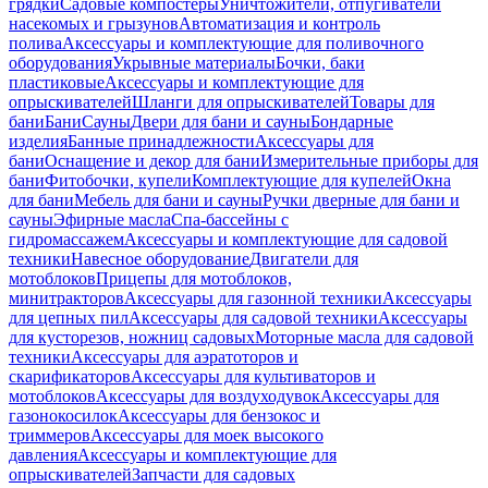
грядки
Садовые компостеры
Уничтожители, отпугиватели
насекомых и грызунов
Автоматизация и контроль
полива
Аксессуары и комплектующие для поливочного
оборудования
Укрывные материалы
Бочки, баки
пластиковые
Аксессуары и комплектующие для
опрыскивателей
Шланги для опрыскивателей
Товары для
бани
Бани
Сауны
Двери для бани и сауны
Бондарные
изделия
Банные принадлежности
Аксессуары для
бани
Оснащение и декор для бани
Измерительные приборы для
бани
Фитобочки, купели
Комплектующие для купелей
Окна
для бани
Мебель для бани и сауны
Ручки дверные для бани и
сауны
Эфирные масла
Спа-бассейны с
гидромассажем
Аксессуары и комплектующие для садовой
техники
Навесное оборудование
Двигатели для
мотоблоков
Прицепы для мотоблоков,
минитракторов
Аксессуары для газонной техники
Аксессуары
для цепных пил
Аксессуары для садовой техники
Аксессуары
для кусторезов, ножниц садовых
Моторные масла для садовой
техники
Аксессуары для аэратоторов и
скарификаторов
Аксессуары для культиваторов и
мотоблоков
Аксессуары для воздуходувок
Аксессуары для
газонокосилок
Аксессуары для бензокос и
триммеров
Аксессуары для моек высокого
давления
Аксессуары и комплектующие для
опрыскивателей
Запчасти для садовых