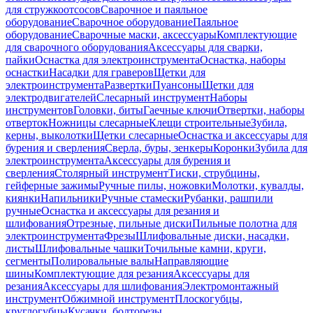
для стружкоотсосов
Сварочное и паяльное
оборудование
Сварочное оборудование
Паяльное
оборудование
Сварочные маски, аксессуары
Комплектующие
для сварочного оборудования
Аксессуары для сварки,
пайки
Оснастка для электроинструмента
Оснастка, наборы
оснастки
Насадки для граверов
Щетки для
электроинструмента
Развертки
Пуансоны
Щетки для
электродвигателей
Слесарный инструмент
Наборы
инструментов
Головки, биты
Гаечные ключи
Отвертки, наборы
отверток
Ножницы слесарные
Клещи строительные
Зубила,
керны, выколотки
Щетки слесарные
Оснастка и аксессуары для
бурения и сверления
Сверла, буры, зенкеры
Коронки
Зубила для
электроинструмента
Аксессуары для бурения и
сверления
Столярный инструмент
Тиски, струбцины,
гейферные зажимы
Ручные пилы, ножовки
Молотки, кувалды,
киянки
Напильники
Ручные стамески
Рубанки, рашпили
ручные
Оснастка и аксессуары для резания и
шлифования
Отрезные, пильные диски
Пильные полотна для
электроинструмента
Фрезы
Шлифовальные диски, насадки,
листы
Шлифовальные чашки
Точильные камни, круги,
сегменты
Полировальные валы
Направляющие
шины
Комплектующие для резания
Аксессуары для
резания
Аксессуары для шлифования
Электромонтажный
инструмент
Обжимной инструмент
Плоскогубцы,
круглогубцы
Кусачки, болторезы,