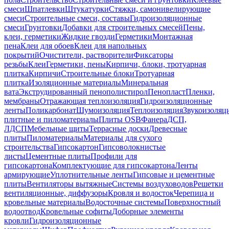
смеси
Шпатлевки
Штукатурки
Стяжки, самонивелирующие
смеси
Строительные смеси, составы
Гидроизоляционные
смеси
Грунтовки
Добавки для строительных смесей
Пены,
клеи, герметики
Жидкие гвозди
Герметики
Монтажная
пена
Клеи для обоев
Клеи для напольных
покрытий
Очистители, растворители
Фиксаторы
резьбы
Клеи
Герметики, пены
Кирпичи, блоки, тротуарная
плитка
Кирпичи
Строительные блоки
Тротуарная
плитка
Изоляционные материалы
Минеральная
вата
Экструдированный пенополистирол
Пенопласт
Пленки,
мембраны
Отражающая теплоизоляция
Гидроизоляционные
ленты
Поликарбонат
Шумоизоляция
Теплоизоляция
Звукоизоляц
плитные и пиломатериалы
Плиты OSB
Фанера
ДСП,
ЛДСП
Мебельные щиты
Террасные доски
Древесные
плиты
Пиломатериалы
Материалы для сухого
строительства
Гипсокартон
Гипсоволокнистые
листы
Цементные плиты
Профили для
гипсокартона
Комплектующие для гипсокартона
Ленты
армирующие
Уплотнительные ленты
Гипсовые и цементные
плиты
Вентиляторы вытяжные
Системы воздуховодов
Решетки
вентиляционные, диффузоры
Кровля и водосток
Черепица и
кровельные материалы
Водосточные системы
Поверхностный
водоотвод
Кровельные софиты
Доборные элементы
кровли
Гидроизоляционные