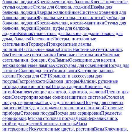
балкона, лоджии
Кресла-мешки для балкона
Кресла подвесные,
стулья садовые
Столы для балкона, лоджии
Шкафы для
балкона, лоджии
Дверцы жалюзийные
Системы хранения для
балкона, лоджии
Журнальные столы, столы-книги
Тумбы для
балкона, лоджии
Кресла-качалки, кресла-маятники
Стулья для
балкона, лоджии
Кресла, пуфы для балкона,
лоджии
Компактные столы для балкона, лоджии
Товары для
дома, бакалея
Освещение
Люстры, потолочные
светильники
Торшеры
Прикроватные лампы,
ночники
Настольные лампы
Споты
Настенные светильники,
бра
Точечные светильники
Трековые светильники
Уличные
светильники, фонари, бра
Лампы
Освещение для картин,
зеркал
Кольцевые лампы
Аксессуары для освещения
Посуда для
готовки
Сковороды, сотейники, воки
Кастрюли, ковши,
казаны
Посуда для СВЧ
Крышки и аксессуары для
посуды
Гастроемкости
Жалюзи, шторы
Жалюзи, рулонные
шторы, римские шторы
Шторы, гардины
Карнизы для
штор
Комплектующие для штор, карнизов, жалюзи
Пленки для
окон
Электроприводные солнцезащитные системы
Столовая
посуда, сервировка
Посуда для напитков
Посуда для горячих
напитков
Посуда для подачи и хранения напитков
Столовые
приборы
Столовая посуда
Посуда для сервировки
Предметы
сервировки
Детская столовая посуда
Декор
Зеркала
Кашпо,
стойки для цветов
Картины, постеры
Часы
интерьерные
Искусственные цветы, растения
Вазы
Ключницы,