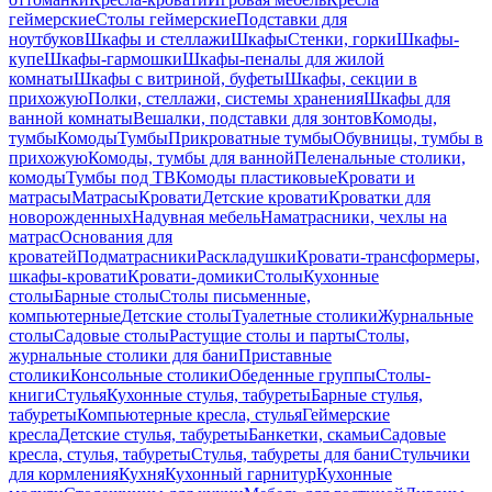
геймерские
Столы геймерские
Подставки для
ноутбуков
Шкафы и стеллажи
Шкафы
Стенки, горки
Шкафы-
купе
Шкафы-гармошки
Шкафы-пеналы для жилой
комнаты
Шкафы с витриной, буфеты
Шкафы, секции в
прихожую
Полки, стеллажи, системы хранения
Шкафы для
ванной комнаты
Вешалки, подставки для зонтов
Комоды,
тумбы
Комоды
Тумбы
Прикроватные тумбы
Обувницы, тумбы в
прихожую
Комоды, тумбы для ванной
Пеленальные столики,
комоды
Тумбы под ТВ
Комоды пластиковые
Кровати и
матрасы
Матрасы
Кровати
Детские кровати
Кроватки для
новорожденных
Надувная мебель
Наматрасники, чехлы на
матрас
Основания для
кроватей
Подматрасники
Раскладушки
Кровати-трансформеры,
шкафы-кровати
Кровати-домики
Столы
Кухонные
столы
Барные столы
Столы письменные,
компьютерные
Детские столы
Туалетные столики
Журнальные
столы
Садовые столы
Растущие столы и парты
Столы,
журнальные столики для бани
Приставные
столики
Консольные столики
Обеденные группы
Столы-
книги
Стулья
Кухонные стулья, табуреты
Барные стулья,
табуреты
Компьютерные кресла, стулья
Геймерские
кресла
Детские стулья, табуреты
Банкетки, скамьи
Садовые
кресла, стулья, табуреты
Стулья, табуреты для бани
Стульчики
для кормления
Кухня
Кухонный гарнитур
Кухонные