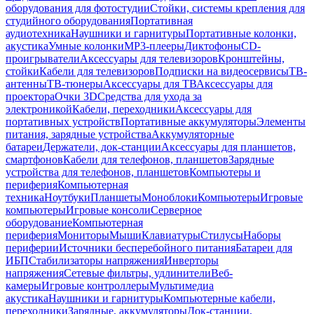
оборудования для фотостудии
Стойки, системы крепления для
студийного оборудования
Портативная
аудиотехника
Наушники и гарнитуры
Портативные колонки,
акустика
Умные колонки
MP3-плееры
Диктофоны
CD-
проигрыватели
Аксессуары для телевизоров
Кронштейны,
стойки
Кабели для телевизоров
Подписки на видеосервисы
ТВ-
антенны
ТВ-тюнеры
Аксессуары для ТВ
Аксессуары для
проектора
Очки 3D
Средства для ухода за
электроникой
Кабели, переходники
Аксессуары для
портативных устройств
Портативные аккумуляторы
Элементы
питания, зарядные устройства
Аккумуляторные
батареи
Держатели, док-станции
Аксессуары для планшетов,
смартфонов
Кабели для телефонов, планшетов
Зарядные
устройства для телефонов, планшетов
Компьютеры и
периферия
Компьютерная
техника
Ноутбуки
Планшеты
Моноблоки
Компьютеры
Игровые
компьютеры
Игровые консоли
Серверное
оборудование
Компьютерная
периферия
Мониторы
Мыши
Клавиатуры
Стилусы
Наборы
периферии
Источники бесперебойного питания
Батареи для
ИБП
Стабилизаторы напряжения
Инверторы
напряжения
Сетевые фильтры, удлинители
Веб-
камеры
Игровые контроллеры
Мультимедиа
акустика
Наушники и гарнитуры
Компьютерные кабели,
переходники
Зарядные, аккумуляторы
Док-станции,