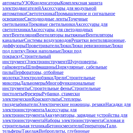
автоматы
УЗО
Конденсаторы
Комплексная защита
электродвигателей
Аксессуары для модульной
автоматики
Светотехника
Промышленное и сигнальное
освещение
Светодиодные ленты
Точечные
светильники
Трековые светильники
Аксессуары для
светотехники
Аксессуары для светодиодных
лент
Вентиляция
Вентиляторы вытяжные
Вентиляторы
канальные
Системы воздуховодов
Решетки вентиляционные,
диффузоры
Проветриватели
Люки
Люки ревизионные
Люки
под плитку
Люки напольные
Люки под
покраску
Строительный
инструмент
Электроинструмент
Шуруповерты,
гайковерты
Шлифмашины
Циркулярные, сабельные
пилы
Перфораторы, отбойные
молотки
Электролобзики
Дрели
Строительные
миксеры
Дальномеры
Многофункциональные
инструменты
Строительные фены
Строительные
пистолеты
Фрезеры
Рубанки, стамески
электрические
Краскопульты
Степлеры,
гвоздезабиватели
Электрические ножницы, резаки
Насадки для
электроинструмента
Аксессуары для
электроинструмента
Аккумуляторы, зарядные устройства для
электроинструмента
Наборы электроинструмента
Силовая и
строительная техника
Бетоносмесители
Генераторы
Тали,
тельферы
Такелаж
Виброплиты, глубинные