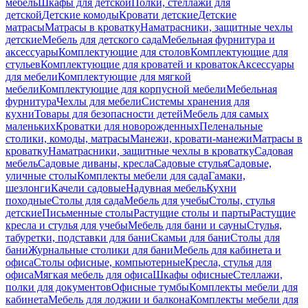
мебель
Шкафы для детской
Полки, стеллажи для
детской
Детские комоды
Кровати детские
Детские
матрасы
Матрасы в кроватку
Наматрасники, защитные чехлы
детские
Мебель для детского сада
Мебельная фурнитура и
аксессуары
Комплектующие для столов
Комплектующие для
стульев
Комплектующие для кроватей и кроваток
Аксессуары
для мебели
Комплектующие для мягкой
мебели
Комплектующие для корпусной мебели
Мебельная
фурнитура
Чехлы для мебели
Системы хранения для
кухни
Товары для безопасности детей
Мебель для самых
маленьких
Кроватки для новорожденных
Пеленальные
столики, комоды, матрасы
Манежи, кровати-манежи
Матрасы в
кроватку
Наматрасники, защитные чехлы в кроватку
Садовая
мебель
Садовые диваны, кресла
Садовые стулья
Садовые,
уличные столы
Комплекты мебели для сада
Гамаки,
шезлонги
Качели садовые
Надувная мебель
Кухни
походные
Столы для сада
Мебель для учебы
Столы, стулья
детские
Письменные столы
Растущие столы и парты
Растущие
кресла и стулья для учебы
Мебель для бани и сауны
Стулья,
табуретки, подставки для бани
Скамьи для бани
Столы для
бани
Журнальные столики для бани
Мебель для кабинета и
офиса
Столы офисные, компьютерные
Кресла, стулья для
офиса
Мягкая мебель для офиса
Шкафы офисные
Стеллажи,
полки для документов
Офисные тумбы
Комплекты мебели для
кабинета
Мебель для лоджии и балкона
Комплекты мебели для