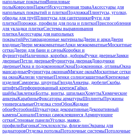
напольные покрытия
Виниловые
полы
Ковролин
Паркет
Искусственная трава
Аксессуары для
напольных покрытий и плитки
Подложка
Плинтусы, уголки,
обводы для труб
Плинтусы для сантехники
Фуги для
плитки
Порожки, профили для пола и плитки
Приспособления
для укладки плитки
Системы выравнивания
плитки
Аксессуары для напольных
покрытий
Реставрационные материалы
Двери и арки
Двери
входные
Двери межкомнатные
Арки межкомнатные
Москитные
сетки
Двери для бани и сауны
Коробки и
фурнитура
Наличники, коробки, доборы
Ручки дверные
Замки
дверные
Петли дверные
Фурнитура дверная
Доводчики
дверные
Окна и подоконники
Окна
Подоконники, отливы
Окна
мансардные
Фурнитура оконная
Мягкие окна
Москитные сетки
на окна
Жалюзи уличные
Пленки солнцезащитные
Крепежные
изделия
Саморезы, шурупы
Гвозди
Анкеры, дюбели
Скобы,
штифты
Перфорированный крепеж
Гайки,
шайбы
Заклепки
Болты, винты, шпильки
Хомуты
Химические
анкеры
Карабины
Фиксаторы арматуры
Шплинты
Пружины
универсальные
Отделка стен
Обои
Жидкие
обои
Фотообои
Штукатурки декоративные
Декоративный
камень
Скинали
Пленки самоклеящиеся
Армирующие
сетки
Стеновые панели
Уголки, маяки,
профили
Вагонка
Стеклохолсты, флизелин
Экраны для
радиаторов
Отделка потолка
Потолочные системы
Потолочные