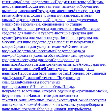
газетницы
Свечи, подсвечники
Предметы интерьера
Ширмы
декоративные
Посуда для выпечки, запекания
Формы для
выпечки, запекания
Посуда для запекания
Аксессуары для
выпечки
Бумага, фольга, рукава для выпечки
Бытовая
химия
Средства для стирки
Средства для посудомоечных
машин
Универсальные, специальные чистящие
средства
Чистящие средства для стекол и зеркал
Чистящие
средства для ванной и туалета
Чистящие средства для
кухни
Средства для мытья посуды
Чистящие средства для
мебели
Чистящие средства для напольных покрытий и
ковров
Средства для ухода за техникой
Освежители
воздуха
Средства от насекомых
Средства ухода за
одеждой
Средства ухода за обувью
Дезинфицирующие
средства
Аксессуары для бара
Сервировка для
напитков
Аксессуары для хранения напитков
Аксессуары для
приготовления коктейлей
Аксессуары для охлаждения
напитков
Наборы для бара, мини-бары
Штопоры, открывалки
для бутылок
Домашний текстиль
Подушки для
сна
Одеяла
Комплекты постельных
принадлежностей
Постельное белье
Пледы,
покрывала
Полотенца
Скатерти
Подушки декоративные
Маски,
беруши для сна
Наполнители для домашнего
текстиля
Ткани
Кухонные ножи, аксессуары
Ножи
Аксессуары
для кухонных ножей
Ножеточки и комплектующие
Ковры и
напольные покрытия
Ковры, циновки, шкуры
Ковры,