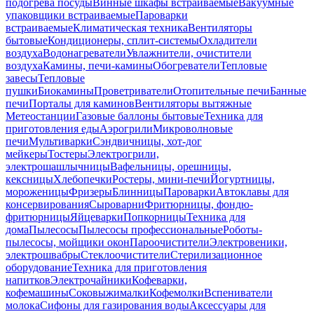
подогрева посуды
Винные шкафы встраиваемые
Вакуумные
упаковщики встраиваемые
Пароварки
встраиваемые
Климатическая техника
Вентиляторы
бытовые
Кондиционеры, сплит-системы
Охладители
воздуха
Водонагреватели
Увлажнители, очистители
воздуха
Камины, печи-камины
Обогреватели
Тепловые
завесы
Тепловые
пушки
Биокамины
Проветриватели
Отопительные печи
Банные
печи
Порталы для каминов
Вентиляторы вытяжные
Метеостанции
Газовые баллоны бытовые
Техника для
приготовления еды
Аэрогрили
Микроволновые
печи
Мультиварки
Сэндвичницы, хот-дог
мейкеры
Тостеры
Электрогрили,
электрошашлычницы
Вафельницы, орешницы,
кексницы
Хлебопечки
Ростеры, мини-печи
Йогуртницы,
мороженицы
Фризеры
Блинницы
Пароварки
Автоклавы для
консервирования
Сыроварни
Фритюрницы, фондю-
фритюрницы
Яйцеварки
Попкорницы
Техника для
дома
Пылесосы
Пылесосы профессиональные
Роботы-
пылесосы, мойщики окон
Пароочистители
Электровеники,
электрошвабры
Стеклоочистители
Стерилизационное
оборудование
Техника для приготовления
напитков
Электрочайники
Кофеварки,
кофемашины
Соковыжималки
Кофемолки
Вспениватели
молока
Сифоны для газирования воды
Аксессуары для