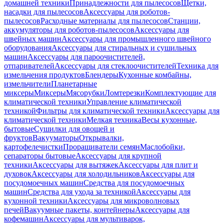
домашней техники
Принадлежности для пылесосов
Щетки,
насадки для пылесосов
Аксессуары для роботов-
пылесосов
Расходные материалы для пылесосов
Станции,
аккумуляторы для роботов-пылесосов
Аксессуары для
швейных машин
Аксессуары для промышленного швейного
оборудования
Аксессуары для стиральных и сушильных
машин
Аксессуары для пароочистителей,
отпаривателей
Аксессуары для стеклоочистителей
Техника для
измельчения продуктов
Блендеры
Кухонные комбайны,
измельчители
Планетарные
миксеры
Миксеры
Мясорубки
Ломтерезки
Комплектующие для
климатической техники
Управление климатической
техникой
Фильтры для климатической техники
Аксессуары для
климатической техники
Мелкая техника
Весы кухонные,
бытовые
Сушилки для овощей и
фруктов
Вакууматоры
Открывалки,
картофелечистки
Проращиватели семян
Маслобойки,
сепараторы бытовые
Аксессуары для крупной
техники
Аксессуары для вытяжек
Аксессуары для плит и
духовок
Аксессуары для холодильников
Аксессуары для
посудомоечных машин
Средства для посудомоечных
машин
Средства для ухода за техникой
Аксессуары для
кухонной техники
Аксессуары для микроволновых
печей
Вакуумные пакеты, контейнеры
Аксессуары для
кофемашин
Аксессуары для мультиварок,