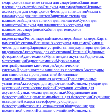
смартфонов
Защитные стекла для смартфонов
Защитные
пленки для смартфонов
Стилусы для смартфонов
Игровые
аксессуары для смартфонов
Чехлы для планшетов
Чехлы с
клавиатурой для планшетов
Защитные стекла для
планшетов
Защитные пленки для планшетов
Сумки для
планшетов
Стилусы для планшетов
Аксессуары для
планшетов, смартфонов
Кабели для телефонов,
планшетов
Фото,
видеосъемка
Фотоаппараты
Видеокамеры
Экшн-камеры
Карты
памяти
Объективы
Вспышки
Аксессуары для камер
Сумки и
чехлы для камер
Зарядные устройства, аккумуляторы для фото,
видеокамер
Аксессуары для объективов
Штативы
Цифровые
фоторамки
Аудиотехника
Мультимедиа акустика
Радиочасы,
метеостанции
Радиоприемники
Музыкальные
центры
Домашние кинотеатры
Акустические
системы
Проигрыватели виниловых пластинок
Аксессуары
для виниловых проигрывателей
Виниловые
пластинки
Инсталляционная акустика
Трансляционные
усилители
Аксессуары для аудиотехники
Комплектующие для
акустики
Акустические кабели
Подставки, стойки для
акустики
Сумки, чехлы для акустики
Оборудование для
фотостудии
Кольцевые лампы
Фоны для фотостудии
Студийное
освещение
Насадки светоформирующие для
фотостудии
Фотозонты, отражатели
Оборудование для
предметной съемки
Вспышки студийные
Комплекты