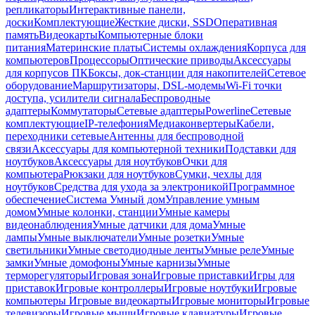
репликаторы
Интерактивные панели,
доски
Комплектующие
Жесткие диски, SSD
Оперативная
память
Видеокарты
Компьютерные блоки
питания
Материнские платы
Системы охлаждения
Корпуса для
компьютеров
Процессоры
Оптические приводы
Аксессуары
для корпусов ПК
Боксы, док-станции для накопителей
Сетевое
оборудование
Маршрутизаторы, DSL-модемы
Wi-Fi точки
доступа, усилители сигнала
Беспроводные
адаптеры
Коммутаторы
Сетевые адаптеры
Powerline
Сетевые
комплектующие
IP-телефония
Медиаконвертеры
Кабели,
переходники сетевые
Антенны для беспроводной
связи
Аксессуары для компьютерной техники
Подставки для
ноутбуков
Аксессуары для ноутбуков
Очки для
компьютера
Рюкзаки для ноутбуков
Сумки, чехлы для
ноутбуков
Средства для ухода за электроникой
Программное
обеспечение
Система Умный дом
Управление умным
домом
Умные колонки, станции
Умные камеры
видеонаблюдения
Умные датчики для дома
Умные
лампы
Умные выключатели
Умные розетки
Умные
светильники
Умные светодиодные ленты
Умные реле
Умные
замки
Умные домофоны
Умные карнизы
Умные
терморегуляторы
Игровая зона
Игровые приставки
Игры для
приставок
Игровые контроллеры
Игровые ноутбуки
Игровые
компьютеры
Игровые видеокарты
Игровые мониторы
Игровые
телевизоры
Игровые мыши
Игровые клавиатуры
Игровые