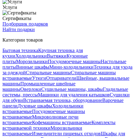
Услуги
Сертификаты
Подборщик подарков
Найти подарки
Категории товаров
Бытовая техника
Крупная техника для
кухни
Холодильники
Вытяжки
Кухонные
плиты
Морозильники
Посудомоечные машины
Настольные
плиты
Винные шкафы
Мини-холодильники
Техника для ухода
за одеждой
Стиральные машины
Стиральные машины
встраиваемые
Утюги
Отпариватели
Швейные, вышивальные
машины
Промышленные швейные
машины
Оверлоки
Сушильные машины, шкафы
Гладильные
системы, прессы
Машинки для удаления катышков
Сушилки
для обуви
Встраиваемая техника, оборудование
Варочные
панели
Духовые шкафы
Холодильники
встраиваемые
Посудомоечные машины
встраиваемые
Микроволновые печи
встраиваемые
Кофемашины встраиваемые
Комплекты
встраиваемой техники
Морозильники
встраиваемые
Измельчители пищевых отходов
Шкафы для