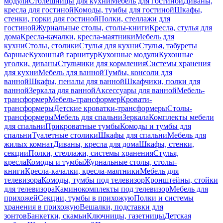
модули
Столешницы для кухни
Мебель для гостиной
Диваны,
кресла для гостиной
Комоды, тумбы для гостиной
Шкафы,
стенки, горки для гостиной
Полки, стеллажи для
гостиной
Журнальные столы, столы-книги
Кресла, стулья для
дома
Кресла-качалки, кресла-маятники
Мебель для
кухни
Столы, столики
Стулья для кухни
Стулья, табуреты
барные
Кухонный гарнитур
Кухонные модули
Кухонные
уголки, диваны
Стульчики для кормления
Системы хранения
для кухни
Мебель для ванной
Тумбы, консоли для
ванной
Шкафы, пеналы для ванной
Шкафчики, полки для
ванной
Зеркала для ванной
Аксессуары для ванной
Мебель-
трансформер
Мебель-трансформер
Кровати-
трансформеры
Детские кроватки-трансформеры
Столы-
трансформеры
Мебель для спальни
Зеркала
Комплекты мебели
для спальни
Прикроватные тумбы
Комоды и тумбы для
спальни
Туалетные столики
Шкафы для спальни
Мебель для
жилых комнат
Диваны, кресла для дома
Шкафы, стенки,
секции
Полки, стеллажи, системы хранения
Стулья,
кресла
Комоды и тумбы
Журнальные столы, столы-
книги
Кресла-качалки, кресла-маятники
Мебель для
телевизора
Комоды, тумбы под телевизор
Кронштейны, стойки
для телевизора
Каминокомплекты под телевизор
Мебель для
прихожей
Секции, тумбы в прихожую
Полки и системы
хранения в прихожую
Вешалки, подставки для
зонтов
Банкетки, скамьи
Ключницы, газетницы
Детская