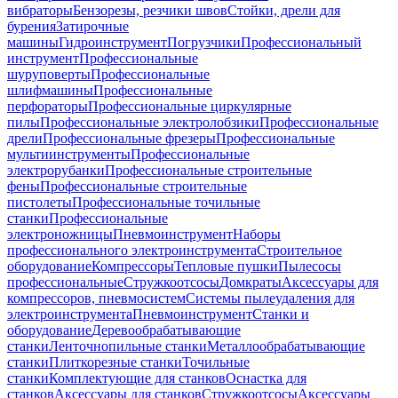
вибраторы
Бензорезы, резчики швов
Стойки, дрели для
бурения
Затирочные
машины
Гидроинструмент
Погрузчики
Профессиональный
инструмент
Профессиональные
шуруповерты
Профессиональные
шлифмашины
Профессиональные
перфораторы
Профессиональные циркулярные
пилы
Профессиональные электролобзики
Профессиональные
дрели
Профессиональные фрезеры
Профессиональные
мультиинструменты
Профессиональные
электрорубанки
Профессиональные строительные
фены
Профессиональные строительные
пистолеты
Профессиональные точильные
станки
Профессиональные
электроножницы
Пневмоинструмент
Наборы
профессионального электроинструмента
Строительное
оборудование
Компрессоры
Тепловые пушки
Пылесосы
профессиональные
Стружкоотсосы
Домкраты
Аксессуары для
компрессоров, пневмосистем
Системы пылеудаления для
электроинструмента
Пневмоинструмент
Станки и
оборудование
Деревообрабатывающие
станки
Ленточнопильные станки
Металлообрабатывающие
станки
Плиткорезные станки
Точильные
станки
Комплектующие для станков
Оснастка для
станков
Аксессуары для станков
Стружкоотсосы
Аксессуары