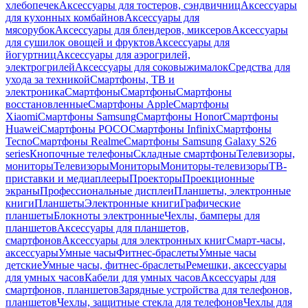
хлебопечек
Аксессуары для тостеров, сэндвичниц
Аксессуары
для кухонных комбайнов
Аксессуары для
мясорубок
Аксессуары для блендеров, миксеров
Аксессуары
для сушилок овощей и фруктов
Аксессуары для
йогуртниц
Аксессуары для аэрогрилей,
электрогрилей
Аксессуары для соковыжималок
Средства для
ухода за техникой
Смартфоны, ТВ и
электроника
Смартфоны
Смартфоны
Смартфоны
восстановленные
Смартфоны Apple
Смартфоны
Xiaomi
Смартфоны Samsung
Смартфоны Honor
Смартфоны
Huawei
Смартфоны POCO
Смартфоны Infinix
Смартфоны
Tecno
Смартфоны Realme
Смартфоны Samsung Galaxy S26
series
Кнопочные телефоны
Складные смартфоны
Телевизоры,
мониторы
Телевизоры
Мониторы
Мониторы-телевизоры
ТВ-
приставки и медиаплееры
Проекторы
Проекционные
экраны
Профессиональные дисплеи
Планшеты, электронные
книги
Планшеты
Электронные книги
Графические
планшеты
Блокноты электронные
Чехлы, бамперы для
планшетов
Аксессуары для планшетов,
смартфонов
Аксессуары для электронных книг
Смарт-часы,
аксессуары
Умные часы
Фитнес-браслеты
Умные часы
детские
Умные часы, фитнес-браслеты
Ремешки, аксессуары
для умных часов
Кабели для умных часов
Аксессуары для
смартфонов, планшетов
Зарядные устройства для телефонов,
планшетов
Чехлы, защитные стекла для телефонов
Чехлы для