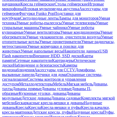
наушники
Кресла геймерские
Столы геймерские
Игровые
микрофоны
Игровая мультимедиа акустика
Аксессуары для
геймеров
Фигурки Funko Pop
Подставки для
ноутбуков
Светодиодные ленты
Лампы для мониторов
Умная
техника
Умные роботы-пылесосы
Умные телевизоры
Умные
стиральные машины
Умные чайники
Умные роботы
кулинарные
Умные вентиляторы
Умные кондиционеры
Умные
обогреватели
Умные увлажнители, очистители воздуха
Умные
отопительные котлы
Умные проветриватели
Умные радиочасы,
метеостанции
Умные кормушки и поилки для
животных
Умные напольные весы
Накопители данных
USB
Flash накопители
Внешние HDD, SSD диски
Карты
памяти
Сетевые накопители
Картридеры
Оптические
диски
Наблюдение и безопасность
Камеры
видеонаблюдения
Аксессуары для CCTV
Домофоны,
вызывные панели
Датчики для дома
Охранные системы,
сигнализации
Системы контроля и управления
доступом
Металлодетекторы
Мебель
Мягкая мебель
Диваны,
тахты
Диваны прямые
Диваны угловые
Диваны П-
образные
Кухонные уголки, диваны
Диваны
модульные
Детские диваны
Диваны садовые
Комплекты мягкой
мебели
Бескаркасные кресла-мешки и диваны
Надувные
диваны
Кресла
Кресла
Кресла-мешки и пуфы
Кресла-качалки,
кресла-маятники
Детские кресла, пуфы
Надувные кресла
Пуфы,
оттоманки
Кресла-кровати
Игровая мебель
Кресла