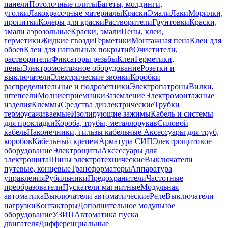
панели
Потолочные плиты
Багеты, молдинги,
уголки
Лакокрасочные материалы
Краски
Эмали
Лаки
Морилки,
пропитки
Колеры для краски
Растворители
Грунтовки
Краски,
эмали аэрозольные
Краски, эмали
Пены, клеи,
герметики
Жидкие гвозди
Герметики
Монтажная пена
Клеи для
обоев
Клеи для напольных покрытий
Очистители,
растворители
Фиксаторы резьбы
Клеи
Герметики,
пены
Электромонтажное оборудование
Розетки и
выключатели
Электрические звонки
Коробки
распределительные и подрозетники
Электропатроны
Вилки,
штепсели
Молниеприемники
Заземление
Электромонтажные
изделия
Клеммы
Средства диэлектрические
Трубки
термоусаживаемые
Изолирующие зажимы
Кабель и системы
для прокладки
Короба, трубы, металлорукав
Силовой
кабель
Наконечники, гильзы кабельные
Аксессуары для труб,
коробов
Кабельный крепеж
Арматура СИП
Электрощитовое
оборудование
Электрощиты
Аксессуары для
электрощита
Шины электротехнические
Выключатели
путевые, концевые
Трансформаторы
Аппаратура
управления
Рубильники
Предохранители
Частотные
преобразователи
Пускатели магнитные
Модульная
автоматика
Выключатели автоматические
Реле
Выключатели
нагрузки
Контакторы
Дополнительное модульное
оборудование
УЗИП
Автоматика пуска
двигателя
Дифференциальные