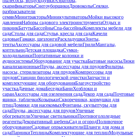
пылесосы, воздуходувки
Аэраторы,
скарификаторы
Снегоуборщики
Дровоколы
Сеялки,
разбрасыватели
семян
Минитракторы
Миникультиваторы
Мойки высокого
давления
Наборы садового электроинструмента
Отдых и
пикник
Батуты
Бассейны
Спа-бассейны
Комплекты мебели для
сада
Столы для сада
Стулья, кресла для сада
Качели
садовые
Гамаки, шезлонги
Раскладушки
Зонты,
тенты
Аксессуары для садовой мебели
Грили
Мангалы,
коптильни
Детская площадка
Сумки-
холодильники
Портативные колонки и
аудиосистемы
Оборудование для участка
Бытовые насосы
Люки
канализационные
Пруды, аксессуары для прудов
Фильтры,
насосы, стерилизаторы для прудов
Компрессоры для
прудов
Станции биологической очистки
Запчасти и
комплектующие для оборудования
Благоустройство
участка
Дачные дома
Беседки
Бани
Хозблоки и
сараи
Аксессуары для озеленения сада
Декор для сада
Почтовые
ящики, таблички
Козырьки
Скворечники, кормушки для
птиц
Домики для насекомых
Фонтаны, скульптуры для
сада
Пруды, аксессуары для прудов
Уличные
обогреватели
Уличные светильники
Противогололедные
реагенты
Декоративный щебень
Сад и огород
Поливочное
оборудование
Садовые опрыскиватели
Шланги для дома и
сада
Парники
Теплицы
Комплектующие для теплиц
Модульные