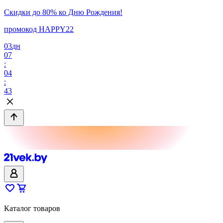
Скидки до 80% ко Дню Рождения!
промокод HAPPY22
03
дн
07
:
04
:
43
Каталог товаров