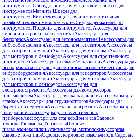
инструментов
Оборудование для мастерской
Тележки для
инструментов
Магниты
Шкафы для
инструментов
Комплектующие для инструментальных
шкафов
Стеллажи металлические
Стенды, держатели для
инструментов
Поддоны для инструментов
Аксессуары для
силовой и строительной техники
Аксессуары для
бензорезов
Аксессуары для бетоносмесителей
Аксессуары для
виброоборудования
Аксессуары для генераторов
Аксессуары
для затирочных машин
Аксессуары для мотопомп
Аксессуары
для мотобуров и бензобуров
Аксессуары для строительного
инструмента
Аксессуары пневмооборудования
Аксессуары для
бензорезов
Аксессуары для бетоносмесителей
Аксессуары для
виброоборудования
Аксессуары для генераторов
Аксессуары
для затирочных машин
Аксессуары для мотопомп
Аксессуары
для мотобуров и бензобуров
Аксессуары для
электроинструмента
Аксессуары для компрессоров,
пневмосистем
Аксессуары для сварки, пайки
Аксессуары для
станков
Аксессуары для стружкоотсосов
Аксессуары для
бурения и сверления
Аксессуары для резания
Аксессуары для
шлифования
Аксессуары для измерительных
приборов
Аксессуары для станков
Дом и сад
Садовая
техника
Триммеры, бензокосы
Цепные
пилы
Газонокосилки
Культиваторы, мотоблоки
Кусторезы,
садовые ножницы
Садовые, кормовые измельчители
Садовые