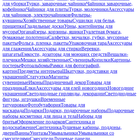
для уборки
Турки, заварочные чайники
Чайники заварочные,
кофейники
Чайники для плиты
Турки, молочники
Аксессуары
для чайников, электрочайников
Фильтры-
кувшины
Хозяйственные товары
Сушилки для белья,
прищепки
Гладильные доски
Урны, контейнеры для
мусора
Органайзеры, корзины, ящики
Туалетная бумага,
бумажные полотенца
Салфетки, мочалки, губки, мусорные
пакеты
Фольга, пленка, пакеты
Упаковочная тара
Аксессуары
для глажения
Аксессуары для стирки
Веревки,
шпагаты
Емкости, дозаторы для моющих средств
Вешалки-
плечики
Мешки хозяйственные
Сувениры
Копилки
Картины,
постеры
Фотоальбомы
Рамки для фотографий,
картин
Предметы интерьера
Шкатулки, подставки для
украшений
Статуэтки
Магниты
сувенирные
Иконы
Праздничный декор
Товары для
праздника
Елки
Аксессуары для елей новогодних
Новогодние
украшения
Светодиодные гирлянды, декорации
Светодиодные
фигуры, игрушки
Временные
татуировки
Фотобутафория
Товары для
маскарада
Подарки
Подарки, подарочные наборы
Подарочные
наборы косметики для лица и тела
Наборы для
бритья
Оформление подарков
Сантехника и
водоснабжение
Сантехника
Душевые кабины, поддоны,
двери
Ванны
Унитазы
Умывальники
Умывальники со
смесителями
Смесители
Душевые панели,