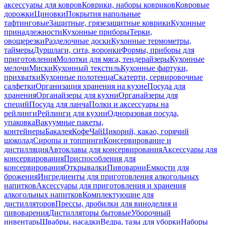
аксессуары для ковров
Коврики, наборы ковриков
Ковровые
дорожки
Циновки
Покрытия напольные
тафтинговые
Защитные, грязезащитные коврики
Кухонные
принадлежности
Кухонные приборы
Терки,
овощерезки
Разделочные доски
Кухонные термометры,
таймеры
Дуршлаги, сита, воронки
Формы, приборы для
приготовления
Молотки для мяса, тендерайзеры
Кухонные
мелочи
Миски
Кухонный текстиль
Кухонные фартуки,
прихватки
Кухонные полотенца
Скатерти, сервировочные
салфетки
Организация хранения на кухне
Посуда для
хранения
Органайзеры для кухни
Органайзеры для
специй
Посуда для ланча
Полки и аксессуары на
рейлинги
Рейлинги для кухни
Одноразовая посуда,
упаковка
Вакуумные пакеты,
контейнеры
Бакалея
Кофе
Чай
Цикорий, какао, горячий
шоколад
Сиропы и топпинги
Консервирование и
дистилляция
Автоклавы для консервирования
Аксессуары для
консервирования
Приспособления для
консервирования
Открывалки
Пивоварни
Емкости для
брожения
Ингредиенты для приготовления алкогольных
напитков
Аксессуары для приготовления и хранения
алкогольных напитков
Комплектующие для
дистилляторов
Прессы, дробилки для виноделия и
пивоварения
Дистилляторы бытовые
Уборочный
инвентарь
Швабры, насадки
Ведра, тазы для уборки
Наборы