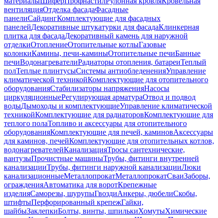
материалы
Шифер
Профнастил
Рулонная кровля
Кровельная
вентиляция
Отделка фасада
Фасадные
панели
Сайдинг
Комплектующие для фасадных
панелей
Декоративные штукатурки для фасада
Клинкерная
плитка для фасада
Декоративный камень для наружной
отделки
Отопление
Отопительные котлы
Газовые
колонки
Камины, печи-камины
Отопительные печи
Банные
печи
Водонагреватели
Радиаторы отопления, батареи
Теплый
пол
Теплые плинтусы
Системы антиобледенения
Управление
климатической техникой
Комплектующие для отопительного
оборудования
Стабилизаторы напряжения
Насосы
циркуляционные
Регулирующая арматура
Отвод и подвод
воды
Дымоходы и комплектующие
Управление климатической
техникой
Комплектующие для радиаторов
Комплектующие для
теплого пола
Топливо и аксессуары для отопительного
оборудования
Комплектующие для печей, каминов
Аксессуары
для каминов, печей
Комплектующие для отопительных котлов,
водонагревателей
Канализация
Тросы сантехнические,
вантузы
Прочистные машины
Трубы, фитинги внутренней
канализации
Трубы, фитинги наружной канализации
Люки
канализационные
Металлопрокат
Металлопрокат
Сваи
Заборы,
ограждения
Автоматика для ворот
Крепежные
изделия
Саморезы, шурупы
Гвозди
Анкеры, дюбели
Скобы,
штифты
Перфорированный крепеж
Гайки,
шайбы
Заклепки
Болты, винты, шпильки
Хомуты
Химические