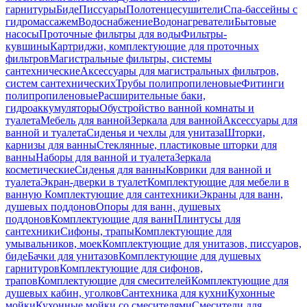
гарнитуры
Биде
Писсуары
Полотенцесушители
Спа-бассейны с
гидромассажем
Водоснабжение
Водонагреватели
Бытовые
насосы
Проточные фильтры для воды
Фильтры-
кувшины
Картриджи, комплектующие для проточных
фильтров
Магистральные фильтры, системы
сантехнические
Аксессуары для магистральных фильтров,
систем сантехнических
Трубы полипропиленовые
Фитинги
полипропиленовые
Расширительные баки,
гидроаккумуляторы
Обустройство ванной комнаты и
туалета
Мебель для ванной
Зеркала для ванной
Аксессуары для
ванной и туалета
Сиденья и чехлы для унитаза
Шторки,
карнизы для ванны
Стеклянные, пластиковые шторки для
ванны
Наборы для ванной и туалета
Зеркала
косметические
Сиденья для ванны
Коврики для ванной и
туалета
Экран-дверки в туалет
Комплектующие для мебели в
ванную
Комплектующие для сантехники
Экраны для ванн,
душевых поддонов
Опоры для ванн, душевых
поддонов
Комплектующие для ванн
Плинтусы для
сантехники
Сифоны, трапы
Комплектующие для
умывальников, моек
Комплектующие для унитазов, писсуаров,
биде
Бачки для унитазов
Комплектующие для душевых
гарнитуров
Комплектующие для сифонов,
трапов
Комплектующие для смесителей
Комплектующие для
душевых кабин, уголков
Сантехника для кухни
Кухонные
мойки
Кухонные мойки со смесителями
Смесители для