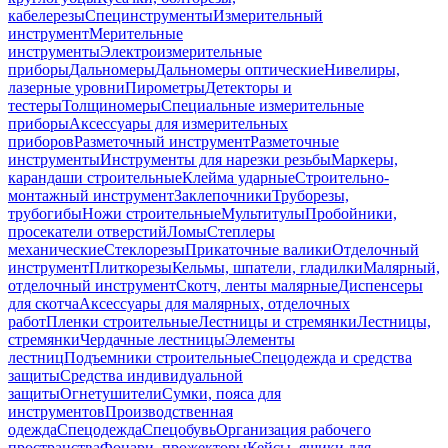
кабелерезы
Специнструменты
Измерительный
инструмент
Мерительные
инструменты
Электроизмерительные
приборы
Дальномеры
Дальномеры оптические
Нивелиры,
лазерные уровни
Пирометры
Детекторы и
тестеры
Толщиномеры
Специальные измерительные
приборы
Аксессуары для измерительных
приборов
Разметочный инструмент
Разметочные
инструменты
Инструменты для нарезки резьбы
Маркеры,
карандаши строительные
Клейма ударные
Строительно-
монтажный инструмент
Заклепочники
Труборезы,
трубогибы
Ножи строительные
Мультитулы
Пробойники,
просекатели отверстий
Ломы
Степлеры
механические
Стеклорезы
Прикаточные валики
Отделочный
инструмент
Плиткорезы
Кельмы, шпатели, гладилки
Малярный,
отделочный инструмент
Скотч, ленты малярные
Диспенсеры
для скотча
Аксессуары для малярных, отделочных
работ
Пленки строительные
Лестницы и стремянки
Лестницы,
стремянки
Чердачные лестницы
Элементы
лестниц
Подъемники строительные
Спецодежда и средства
защиты
Средства индивидуальной
защиты
Огнетушители
Сумки, пояса для
инструментов
Производственная
одежда
Спецодежда
Спецобувь
Организация рабочего
пространства
Фонари, прожекторы
Кейсы, ящики для