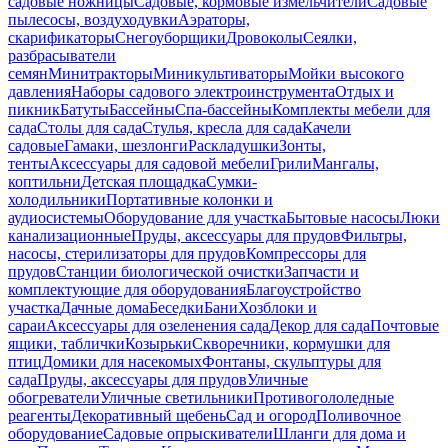
садовые ножницы
Садовые, кормовые измельчители
Садовые
пылесосы, воздуходувки
Аэраторы,
скарификаторы
Снегоуборщики
Дровоколы
Сеялки,
разбрасыватели
семян
Минитракторы
Миникультиваторы
Мойки высокого
давления
Наборы садового электроинструмента
Отдых и
пикник
Батуты
Бассейны
Спа-бассейны
Комплекты мебели для
сада
Столы для сада
Стулья, кресла для сада
Качели
садовые
Гамаки, шезлонги
Раскладушки
Зонты,
тенты
Аксессуары для садовой мебели
Грили
Мангалы,
коптильни
Детская площадка
Сумки-
холодильники
Портативные колонки и
аудиосистемы
Оборудование для участка
Бытовые насосы
Люки
канализационные
Пруды, аксессуары для прудов
Фильтры,
насосы, стерилизаторы для прудов
Компрессоры для
прудов
Станции биологической очистки
Запчасти и
комплектующие для оборудования
Благоустройство
участка
Дачные дома
Беседки
Бани
Хозблоки и
сараи
Аксессуары для озеленения сада
Декор для сада
Почтовые
ящики, таблички
Козырьки
Скворечники, кормушки для
птиц
Домики для насекомых
Фонтаны, скульптуры для
сада
Пруды, аксессуары для прудов
Уличные
обогреватели
Уличные светильники
Противогололедные
реагенты
Декоративный щебень
Сад и огород
Поливочное
оборудование
Садовые опрыскиватели
Шланги для дома и