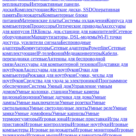
репликаторы
Интерактивные панели,
доски
Комплектующие
Жесткие диски, SSD
Оперативная
память
Видеокарты
Компьютерные блоки
питания
Материнские платы
Системы охлаждения
Корпуса для
компьютеров
Процессоры
Оптические приводы
Аксессуары
для корпусов ПК
Боксы, док-станции для накопителей
Сетевое
оборудование
Маршрутизаторы, DSL-модемы
Wi-Fi точки
доступа, усилители сигнала
Беспроводные
адаптеры
Коммутаторы
Сетевые адаптеры
Powerline
Сетевые
комплектующие
IP-телефония
Медиаконвертеры
Кабели,
переходники сетевые
Антенны для беспроводной
связи
Аксессуары для компьютерной техники
Подставки для
ноутбуков
Аксессуары для ноутбуков
Очки для
компьютера
Рюкзаки для ноутбуков
Сумки, чехлы для
ноутбуков
Средства для ухода за электроникой
Программное
обеспечение
Система Умный дом
Управление умным
домом
Умные колонки, станции
Умные камеры
видеонаблюдения
Умные датчики для дома
Умные
лампы
Умные выключатели
Умные розетки
Умные
светильники
Умные светодиодные ленты
Умные реле
Умные
замки
Умные домофоны
Умные карнизы
Умные
терморегуляторы
Игровая зона
Игровые приставки
Игры для
приставок
Игровые контроллеры
Игровые ноутбуки
Игровые
компьютеры
Игровые видеокарты
Игровые мониторы
Игровые
телевизоры
Игровые мыши
Игровые клавиатуры
Игровые