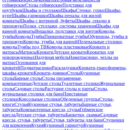
геймерские
Столы геймерские
Подставки для
ноутбуков
Шкафы и стеллажи
Шкафы
Стенки, горки
Шкафы-
купе
Шкафы-гармошки
Шкафы-пеналы для жилой
комнаты
Шкафы с витриной, буфеты
Шкафы, секции в
прихожую
Полки, стеллажи, системы хранения
Шкафы для
ванной комнаты
Вешалки, подставки для зонтов
Комоды,
тумбы
Комоды
Тумбы
Прикроватные тумбы
Обувницы, тумбы в
прихожую
Комоды, тумбы для ванной
Пеленальные столики,
комоды
Тумбы под ТВ
Комоды пластиковые
Кровати и
матрасы
Матрасы
Кровати
Детские кровати
Кроватки для
новорожденных
Надувная мебель
Наматрасники, чехлы на
матрас
Основания для
кроватей
Подматрасники
Раскладушки
Кровати-трансформеры,
шкафы-кровати
Кровати-домики
Столы
Кухонные
столы
Барные столы
Столы письменные,
компьютерные
Детские столы
Туалетные столики
Журнальные
столы
Садовые столы
Растущие столы и парты
Столы,
журнальные столики для бани
Приставные
столики
Консольные столики
Обеденные группы
Столы-
книги
Стулья
Кухонные стулья, табуреты
Барные стулья,
табуреты
Компьютерные кресла, стулья
Геймерские
кресла
Детские стулья, табуреты
Банкетки, скамьи
Садовые
кресла, стулья, табуреты
Стулья, табуреты для бани
Стульчики
для кормления
Кухня
Кухонный гарнитур
Кухонные