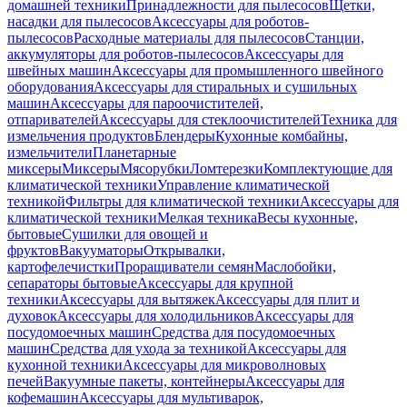
домашней техники
Принадлежности для пылесосов
Щетки,
насадки для пылесосов
Аксессуары для роботов-
пылесосов
Расходные материалы для пылесосов
Станции,
аккумуляторы для роботов-пылесосов
Аксессуары для
швейных машин
Аксессуары для промышленного швейного
оборудования
Аксессуары для стиральных и сушильных
машин
Аксессуары для пароочистителей,
отпаривателей
Аксессуары для стеклоочистителей
Техника для
измельчения продуктов
Блендеры
Кухонные комбайны,
измельчители
Планетарные
миксеры
Миксеры
Мясорубки
Ломтерезки
Комплектующие для
климатической техники
Управление климатической
техникой
Фильтры для климатической техники
Аксессуары для
климатической техники
Мелкая техника
Весы кухонные,
бытовые
Сушилки для овощей и
фруктов
Вакууматоры
Открывалки,
картофелечистки
Проращиватели семян
Маслобойки,
сепараторы бытовые
Аксессуары для крупной
техники
Аксессуары для вытяжек
Аксессуары для плит и
духовок
Аксессуары для холодильников
Аксессуары для
посудомоечных машин
Средства для посудомоечных
машин
Средства для ухода за техникой
Аксессуары для
кухонной техники
Аксессуары для микроволновых
печей
Вакуумные пакеты, контейнеры
Аксессуары для
кофемашин
Аксессуары для мультиварок,