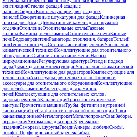
материалы
Шифер
Профнастил
Рулонная кровля
Кровельная
вентиляция
Отделка фасада
Фасадные
панели
Сайдинг
Комплектующие для фасадных
панелей
Декоративные штукатурки для фасада
Клинкерная
плитка для фасада
Декоративный камень для наружной
отделки
Отопление
Отопительные котлы
Газовые
колонки
Камины, печи-камины
Отопительные печи
Банные
печи
Водонагреватели
Радиаторы отопления, батареи
Теплый
пол
Теплые плинтусы
Системы антиобледенения
Управление
климатической техникой
Комплектующие для отопительного
оборудования
Стабилизаторы напряжения
Насосы
циркуляционные
Регулирующая арматура
Отвод и подвод
воды
Дымоходы и комплектующие
Управление климатической
техникой
Комплектующие для радиаторов
Комплектующие для
теплого пола
Аксессуары для теплых полов
Топливо и
аксессуары для отопительного оборудования
Комплектующие
для печей, каминов
Аксессуары для каминов,
печей
Комплектующие для отопительных котлов,
водонагревателей
Канализация
Тросы сантехнические,
вантузы
Прочистные машины
Трубы, фитинги внутренней
канализации
Трубы, фитинги наружной канализации
Люки
канализационные
Металлопрокат
Металлопрокат
Сваи
Заборы,
ограждения
Автоматика для ворот
Крепежные
изделия
Саморезы, шурупы
Гвозди
Анкеры, дюбели
Скобы,
штифты
Перфорированный крепеж
Гайки,