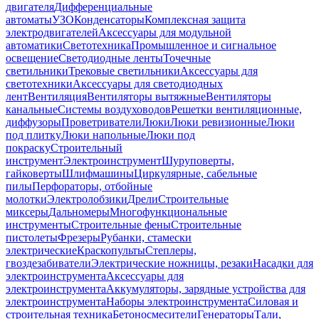
двигателя
Дифференциальные
автоматы
УЗО
Конденсаторы
Комплексная защита
электродвигателей
Аксессуары для модульной
автоматики
Светотехника
Промышленное и сигнальное
освещение
Светодиодные ленты
Точечные
светильники
Трековые светильники
Аксессуары для
светотехники
Аксессуары для светодиодных
лент
Вентиляция
Вентиляторы вытяжные
Вентиляторы
канальные
Системы воздуховодов
Решетки вентиляционные,
диффузоры
Проветриватели
Люки
Люки ревизионные
Люки
под плитку
Люки напольные
Люки под
покраску
Строительный
инструмент
Электроинструмент
Шуруповерты,
гайковерты
Шлифмашины
Циркулярные, сабельные
пилы
Перфораторы, отбойные
молотки
Электролобзики
Дрели
Строительные
миксеры
Дальномеры
Многофункциональные
инструменты
Строительные фены
Строительные
пистолеты
Фрезеры
Рубанки, стамески
электрические
Краскопульты
Степлеры,
гвоздезабиватели
Электрические ножницы, резаки
Насадки для
электроинструмента
Аксессуары для
электроинструмента
Аккумуляторы, зарядные устройства для
электроинструмента
Наборы электроинструмента
Силовая и
строительная техника
Бетоносмесители
Генераторы
Тали,