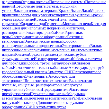
радиаторов
Отделка потолка
Потолочные системы
Потолочные
панели
Потолочные плиты
Багеты, молдинги,
уголки
Лакокрасочные материалы
Краски
Эмали
Лаки
Морилки,
пропитки
Колеры для краски
Растворители
Грунтовки
Краски,
эмали аэрозольные
Краски, эмали
Пены, клеи,
герметики
Жидкие гвозди
Герметики
Монтажная пена
Клеи для
обоев
Клеи для напольных покрытий
Очистители,
растворители
Фиксаторы резьбы
Клеи
Герметики,
пены
Электромонтажное оборудование
Розетки и
выключатели
Электрические звонки
Коробки
распределительные и подрозетники
Электропатроны
Вилки,
штепсели
Молниеприемники
Заземление
Электромонтажные
изделия
Клеммы
Средства диэлектрические
Трубки
термоусаживаемые
Изолирующие зажимы
Кабель и системы
для прокладки
Короба, трубы, металлорукав
Силовой
кабель
Наконечники, гильзы кабельные
Аксессуары для труб,
коробов
Кабельный крепеж
Арматура СИП
Электрощитовое
оборудование
Электрощиты
Аксессуары для
электрощита
Шины электротехнические
Выключатели
путевые, концевые
Трансформаторы
Аппаратура
управления
Рубильники
Предохранители
Частотные
преобразователи
Пускатели магнитные
Модульная
автоматика
Выключатели автоматические
Реле
Выключатели
нагрузки
Контакторы
Дополнительное модульное
оборудование
УЗИП
Автоматика пуска