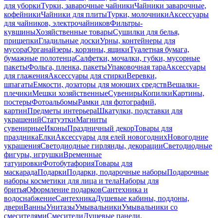
для уборки
Турки, заварочные чайники
Чайники заварочные,
кофейники
Чайники для плиты
Турки, молочники
Аксессуары
для чайников, электрочайников
Фильтры-
кувшины
Хозяйственные товары
Сушилки для белья,
прищепки
Гладильные доски
Урны, контейнеры для
мусора
Органайзеры, корзины, ящики
Туалетная бумага,
бумажные полотенца
Салфетки, мочалки, губки, мусорные
пакеты
Фольга, пленка, пакеты
Упаковочная тара
Аксессуары
для глажения
Аксессуары для стирки
Веревки,
шпагаты
Емкости, дозаторы для моющих средств
Вешалки-
плечики
Мешки хозяйственные
Сувениры
Копилки
Картины,
постеры
Фотоальбомы
Рамки для фотографий,
картин
Предметы интерьера
Шкатулки, подставки для
украшений
Статуэтки
Магниты
сувенирные
Иконы
Праздничный декор
Товары для
праздника
Елки
Аксессуары для елей новогодних
Новогодние
украшения
Светодиодные гирлянды, декорации
Светодиодные
фигуры, игрушки
Временные
татуировки
Фотобутафория
Товары для
маскарада
Подарки
Подарки, подарочные наборы
Подарочные
наборы косметики для лица и тела
Наборы для
бритья
Оформление подарков
Сантехника и
водоснабжение
Сантехника
Душевые кабины, поддоны,
двери
Ванны
Унитазы
Умывальники
Умывальники со
смесителями
Смесители
Душевые панели,