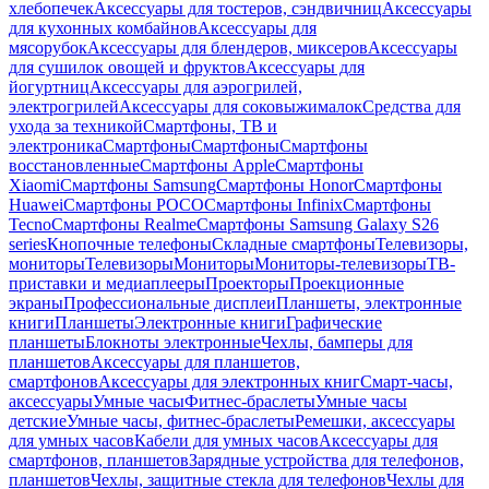
хлебопечек
Аксессуары для тостеров, сэндвичниц
Аксессуары
для кухонных комбайнов
Аксессуары для
мясорубок
Аксессуары для блендеров, миксеров
Аксессуары
для сушилок овощей и фруктов
Аксессуары для
йогуртниц
Аксессуары для аэрогрилей,
электрогрилей
Аксессуары для соковыжималок
Средства для
ухода за техникой
Смартфоны, ТВ и
электроника
Смартфоны
Смартфоны
Смартфоны
восстановленные
Смартфоны Apple
Смартфоны
Xiaomi
Смартфоны Samsung
Смартфоны Honor
Смартфоны
Huawei
Смартфоны POCO
Смартфоны Infinix
Смартфоны
Tecno
Смартфоны Realme
Смартфоны Samsung Galaxy S26
series
Кнопочные телефоны
Складные смартфоны
Телевизоры,
мониторы
Телевизоры
Мониторы
Мониторы-телевизоры
ТВ-
приставки и медиаплееры
Проекторы
Проекционные
экраны
Профессиональные дисплеи
Планшеты, электронные
книги
Планшеты
Электронные книги
Графические
планшеты
Блокноты электронные
Чехлы, бамперы для
планшетов
Аксессуары для планшетов,
смартфонов
Аксессуары для электронных книг
Смарт-часы,
аксессуары
Умные часы
Фитнес-браслеты
Умные часы
детские
Умные часы, фитнес-браслеты
Ремешки, аксессуары
для умных часов
Кабели для умных часов
Аксессуары для
смартфонов, планшетов
Зарядные устройства для телефонов,
планшетов
Чехлы, защитные стекла для телефонов
Чехлы для