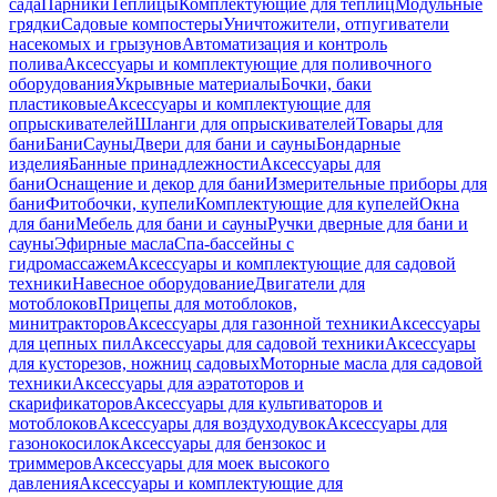
сада
Парники
Теплицы
Комплектующие для теплиц
Модульные
грядки
Садовые компостеры
Уничтожители, отпугиватели
насекомых и грызунов
Автоматизация и контроль
полива
Аксессуары и комплектующие для поливочного
оборудования
Укрывные материалы
Бочки, баки
пластиковые
Аксессуары и комплектующие для
опрыскивателей
Шланги для опрыскивателей
Товары для
бани
Бани
Сауны
Двери для бани и сауны
Бондарные
изделия
Банные принадлежности
Аксессуары для
бани
Оснащение и декор для бани
Измерительные приборы для
бани
Фитобочки, купели
Комплектующие для купелей
Окна
для бани
Мебель для бани и сауны
Ручки дверные для бани и
сауны
Эфирные масла
Спа-бассейны с
гидромассажем
Аксессуары и комплектующие для садовой
техники
Навесное оборудование
Двигатели для
мотоблоков
Прицепы для мотоблоков,
минитракторов
Аксессуары для газонной техники
Аксессуары
для цепных пил
Аксессуары для садовой техники
Аксессуары
для кусторезов, ножниц садовых
Моторные масла для садовой
техники
Аксессуары для аэратоторов и
скарификаторов
Аксессуары для культиваторов и
мотоблоков
Аксессуары для воздуходувок
Аксессуары для
газонокосилок
Аксессуары для бензокос и
триммеров
Аксессуары для моек высокого
давления
Аксессуары и комплектующие для