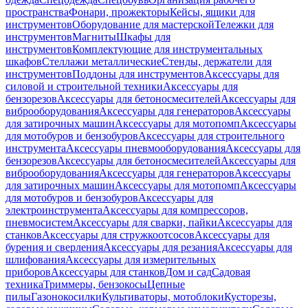
пространства
Фонари, прожекторы
Кейсы, ящики для
инструментов
Оборудование для мастерской
Тележки для
инструментов
Магниты
Шкафы для
инструментов
Комплектующие для инструментальных
шкафов
Стеллажи металлические
Стенды, держатели для
инструментов
Поддоны для инструментов
Аксессуары для
силовой и строительной техники
Аксессуары для
бензорезов
Аксессуары для бетоносмесителей
Аксессуары для
виброоборудования
Аксессуары для генераторов
Аксессуары
для затирочных машин
Аксессуары для мотопомп
Аксессуары
для мотобуров и бензобуров
Аксессуары для строительного
инструмента
Аксессуары пневмооборудования
Аксессуары для
бензорезов
Аксессуары для бетоносмесителей
Аксессуары для
виброоборудования
Аксессуары для генераторов
Аксессуары
для затирочных машин
Аксессуары для мотопомп
Аксессуары
для мотобуров и бензобуров
Аксессуары для
электроинструмента
Аксессуары для компрессоров,
пневмосистем
Аксессуары для сварки, пайки
Аксессуары для
станков
Аксессуары для стружкоотсосов
Аксессуары для
бурения и сверления
Аксессуары для резания
Аксессуары для
шлифования
Аксессуары для измерительных
приборов
Аксессуары для станков
Дом и сад
Садовая
техника
Триммеры, бензокосы
Цепные
пилы
Газонокосилки
Культиваторы, мотоблоки
Кусторезы,