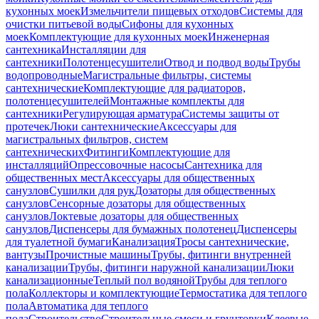
кухонных моек
Измельчители пищевых отходов
Системы для
очистки питьевой воды
Сифоны для кухонных
моек
Комплектующие для кухонных моек
Инженерная
сантехника
Инсталляции для
сантехники
Полотенцесушители
Отвод и подвод воды
Трубы
водопроводные
Магистральные фильтры, системы
сантехнические
Комплектующие для радиаторов,
полотенцесушителей
Монтажные комплекты для
сантехники
Регулирующая арматура
Системы защиты от
протечек
Люки сантехнические
Аксессуары для
магистральных фильтров, систем
сантехнических
Фитинги
Комплектующие для
инсталляций
Опрессовочные насосы
Сантехника для
общественных мест
Аксессуары для общественных
санузлов
Сушилки для рук
Дозаторы для общественных
санузлов
Сенсорные дозаторы для общественных
санузлов
Локтевые дозаторы для общественных
санузлов
Диспенсеры для бумажных полотенец
Диспенсеры
для туалетной бумаги
Канализация
Тросы сантехнические,
вантузы
Прочистные машины
Трубы, фитинги внутренней
канализации
Трубы, фитинги наружной канализации
Люки
канализационные
Теплый пол водяной
Трубы для теплого
пола
Коллекторы и комплектующие
Термостатика для теплого
пола
Автоматика для теплого
пола
Строительство
Строительные смеси и грунтовки
Клеевые