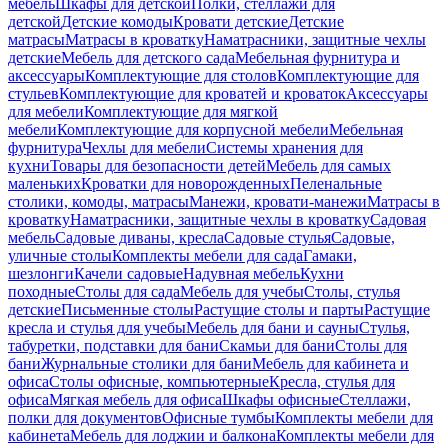
мебель
Шкафы для детской
Полки, стеллажи для
детской
Детские комоды
Кровати детские
Детские
матрасы
Матрасы в кроватку
Наматрасники, защитные чехлы
детские
Мебель для детского сада
Мебельная фурнитура и
аксессуары
Комплектующие для столов
Комплектующие для
стульев
Комплектующие для кроватей и кроваток
Аксессуары
для мебели
Комплектующие для мягкой
мебели
Комплектующие для корпусной мебели
Мебельная
фурнитура
Чехлы для мебели
Системы хранения для
кухни
Товары для безопасности детей
Мебель для самых
маленьких
Кроватки для новорожденных
Пеленальные
столики, комоды, матрасы
Манежи, кровати-манежи
Матрасы в
кроватку
Наматрасники, защитные чехлы в кроватку
Садовая
мебель
Садовые диваны, кресла
Садовые стулья
Садовые,
уличные столы
Комплекты мебели для сада
Гамаки,
шезлонги
Качели садовые
Надувная мебель
Кухни
походные
Столы для сада
Мебель для учебы
Столы, стулья
детские
Письменные столы
Растущие столы и парты
Растущие
кресла и стулья для учебы
Мебель для бани и сауны
Стулья,
табуретки, подставки для бани
Скамьи для бани
Столы для
бани
Журнальные столики для бани
Мебель для кабинета и
офиса
Столы офисные, компьютерные
Кресла, стулья для
офиса
Мягкая мебель для офиса
Шкафы офисные
Стеллажи,
полки для документов
Офисные тумбы
Комплекты мебели для
кабинета
Мебель для лоджии и балкона
Комплекты мебели для