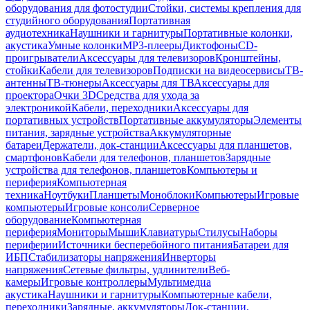
оборудования для фотостудии
Стойки, системы крепления для
студийного оборудования
Портативная
аудиотехника
Наушники и гарнитуры
Портативные колонки,
акустика
Умные колонки
MP3-плееры
Диктофоны
CD-
проигрыватели
Аксессуары для телевизоров
Кронштейны,
стойки
Кабели для телевизоров
Подписки на видеосервисы
ТВ-
антенны
ТВ-тюнеры
Аксессуары для ТВ
Аксессуары для
проектора
Очки 3D
Средства для ухода за
электроникой
Кабели, переходники
Аксессуары для
портативных устройств
Портативные аккумуляторы
Элементы
питания, зарядные устройства
Аккумуляторные
батареи
Держатели, док-станции
Аксессуары для планшетов,
смартфонов
Кабели для телефонов, планшетов
Зарядные
устройства для телефонов, планшетов
Компьютеры и
периферия
Компьютерная
техника
Ноутбуки
Планшеты
Моноблоки
Компьютеры
Игровые
компьютеры
Игровые консоли
Серверное
оборудование
Компьютерная
периферия
Мониторы
Мыши
Клавиатуры
Стилусы
Наборы
периферии
Источники бесперебойного питания
Батареи для
ИБП
Стабилизаторы напряжения
Инверторы
напряжения
Сетевые фильтры, удлинители
Веб-
камеры
Игровые контроллеры
Мультимедиа
акустика
Наушники и гарнитуры
Компьютерные кабели,
переходники
Зарядные, аккумуляторы
Док-станции,