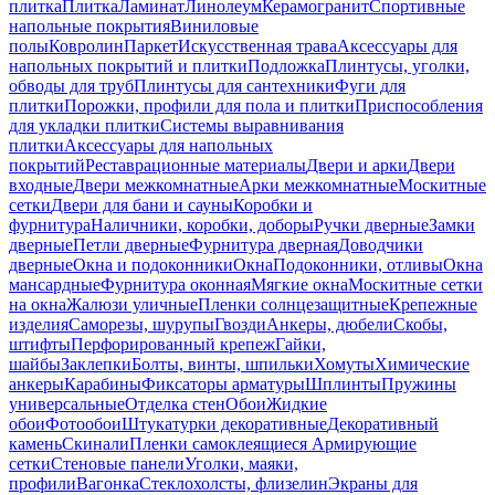
плитка
Плитка
Ламинат
Линолеум
Керамогранит
Спортивные
напольные покрытия
Виниловые
полы
Ковролин
Паркет
Искусственная трава
Аксессуары для
напольных покрытий и плитки
Подложка
Плинтусы, уголки,
обводы для труб
Плинтусы для сантехники
Фуги для
плитки
Порожки, профили для пола и плитки
Приспособления
для укладки плитки
Системы выравнивания
плитки
Аксессуары для напольных
покрытий
Реставрационные материалы
Двери и арки
Двери
входные
Двери межкомнатные
Арки межкомнатные
Москитные
сетки
Двери для бани и сауны
Коробки и
фурнитура
Наличники, коробки, доборы
Ручки дверные
Замки
дверные
Петли дверные
Фурнитура дверная
Доводчики
дверные
Окна и подоконники
Окна
Подоконники, отливы
Окна
мансардные
Фурнитура оконная
Мягкие окна
Москитные сетки
на окна
Жалюзи уличные
Пленки солнцезащитные
Крепежные
изделия
Саморезы, шурупы
Гвозди
Анкеры, дюбели
Скобы,
штифты
Перфорированный крепеж
Гайки,
шайбы
Заклепки
Болты, винты, шпильки
Хомуты
Химические
анкеры
Карабины
Фиксаторы арматуры
Шплинты
Пружины
универсальные
Отделка стен
Обои
Жидкие
обои
Фотообои
Штукатурки декоративные
Декоративный
камень
Скинали
Пленки самоклеящиеся
Армирующие
сетки
Стеновые панели
Уголки, маяки,
профили
Вагонка
Стеклохолсты, флизелин
Экраны для