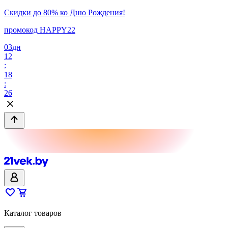
Скидки до 80% ко Дню Рождения!
промокод HAPPY22
03
дн
12
:
18
:
26
Каталог товаров