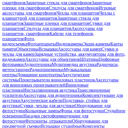
смартфонов
Защитные стекла для смартфонов
Защитные
пленки для смартфонов
Стилусы для смартфонов
Игровые
аксессуары для смартфонов
Чехлы для планшетов
Чехлы с
клавиатурой для планшетов
Защитные стекла для
планшетов
Защитные пленки для планшетов
Сумки для
планшетов
Стилусы для планшетов
Аксессуары для
планшетов, смартфонов
Кабели для телефонов,
планшетов
Фото,
видеосъемка
Фотоаппараты
Видеокамеры
Экшн-камеры
Карты
памяти
Объективы
Вспышки
Аксессуары для камер
Сумки и
чехлы для камер
Зарядные устройства, аккумуляторы для фото,
видеокамер
Аксессуары для объективов
Штативы
Цифровые
фоторамки
Аудиотехника
Мультимедиа акустика
Радиочасы,
метеостанции
Радиоприемники
Музыкальные
центры
Домашние кинотеатры
Акустические
системы
Проигрыватели виниловых пластинок
Аксессуары
для виниловых проигрывателей
Виниловые
пластинки
Инсталляционная акустика
Трансляционные
усилители
Аксессуары для аудиотехники
Комплектующие для
акустики
Акустические кабели
Подставки, стойки для
акустики
Сумки, чехлы для акустики
Оборудование для
фотостудии
Кольцевые лампы
Фоны для фотостудии
Студийное
освещение
Насадки светоформирующие для
фотостудии
Фотозонты, отражатели
Оборудование для
предметной съемки
Вспышки студийные
Комплекты