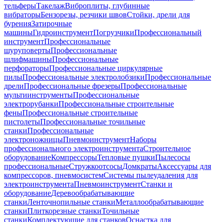
тельферы
Такелаж
Виброплиты, глубинные
вибраторы
Бензорезы, резчики швов
Стойки, дрели для
бурения
Затирочные
машины
Гидроинструмент
Погрузчики
Профессиональный
инструмент
Профессиональные
шуруповерты
Профессиональные
шлифмашины
Профессиональные
перфораторы
Профессиональные циркулярные
пилы
Профессиональные электролобзики
Профессиональные
дрели
Профессиональные фрезеры
Профессиональные
мультиинструменты
Профессиональные
электрорубанки
Профессиональные строительные
фены
Профессиональные строительные
пистолеты
Профессиональные точильные
станки
Профессиональные
электроножницы
Пневмоинструмент
Наборы
профессионального электроинструмента
Строительное
оборудование
Компрессоры
Тепловые пушки
Пылесосы
профессиональные
Стружкоотсосы
Домкраты
Аксессуары для
компрессоров, пневмосистем
Системы пылеудаления для
электроинструмента
Пневмоинструмент
Станки и
оборудование
Деревообрабатывающие
станки
Ленточнопильные станки
Металлообрабатывающие
станки
Плиткорезные станки
Точильные
станки
Комплектующие для станков
Оснастка для