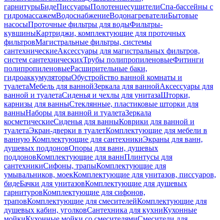
гарнитуры
Биде
Писсуары
Полотенцесушители
Спа-бассейны с
гидромассажем
Водоснабжение
Водонагреватели
Бытовые
насосы
Проточные фильтры для воды
Фильтры-
кувшины
Картриджи, комплектующие для проточных
фильтров
Магистральные фильтры, системы
сантехнические
Аксессуары для магистральных фильтров,
систем сантехнических
Трубы полипропиленовые
Фитинги
полипропиленовые
Расширительные баки,
гидроаккумуляторы
Обустройство ванной комнаты и
туалета
Мебель для ванной
Зеркала для ванной
Аксессуары для
ванной и туалета
Сиденья и чехлы для унитаза
Шторки,
карнизы для ванны
Стеклянные, пластиковые шторки для
ванны
Наборы для ванной и туалета
Зеркала
косметические
Сиденья для ванны
Коврики для ванной и
туалета
Экран-дверки в туалет
Комплектующие для мебели в
ванную
Комплектующие для сантехники
Экраны для ванн,
душевых поддонов
Опоры для ванн, душевых
поддонов
Комплектующие для ванн
Плинтусы для
сантехники
Сифоны, трапы
Комплектующие для
умывальников, моек
Комплектующие для унитазов, писсуаров,
биде
Бачки для унитазов
Комплектующие для душевых
гарнитуров
Комплектующие для сифонов,
трапов
Комплектующие для смесителей
Комплектующие для
душевых кабин, уголков
Сантехника для кухни
Кухонные
мойки
Кухонные мойки со смесителями
Смесители для