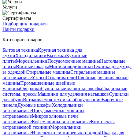
Услуги
Сертификаты
Подборщик подарков
Найти подарки
Категории товаров
Бытовая техника
Крупная техника для
кухни
Холодильники
Вытяжки
Кухонные
плиты
Морозильники
Посудомоечные машины
Настольные
плиты
Винные шкафы
Мини-холодильники
Техника для ухода
за одеждой
Стиральные машины
Стиральные машины
встраиваемые
Утюги
Отпариватели
Швейные, вышивальные
машины
Промышленные швейные
машины
Оверлоки
Сушильные машины, шкафы
Гладильные
системы, прессы
Машинки для удаления катышков
Сушилки
для обуви
Встраиваемая техника, оборудование
Варочные
панели
Духовые шкафы
Холодильники
встраиваемые
Посудомоечные машины
встраиваемые
Микроволновые печи
встраиваемые
Кофемашины встраиваемые
Комплекты
встраиваемой техники
Морозильники
встраиваемые
Измельчители пищевых отходов
Шкафы для