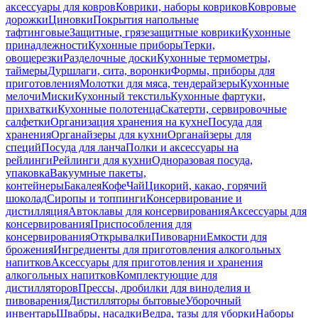
аксессуары для ковров
Коврики, наборы ковриков
Ковровые
дорожки
Циновки
Покрытия напольные
тафтинговые
Защитные, грязезащитные коврики
Кухонные
принадлежности
Кухонные приборы
Терки,
овощерезки
Разделочные доски
Кухонные термометры,
таймеры
Дуршлаги, сита, воронки
Формы, приборы для
приготовления
Молотки для мяса, тендерайзеры
Кухонные
мелочи
Миски
Кухонный текстиль
Кухонные фартуки,
прихватки
Кухонные полотенца
Скатерти, сервировочные
салфетки
Организация хранения на кухне
Посуда для
хранения
Органайзеры для кухни
Органайзеры для
специй
Посуда для ланча
Полки и аксессуары на
рейлинги
Рейлинги для кухни
Одноразовая посуда,
упаковка
Вакуумные пакеты,
контейнеры
Бакалея
Кофе
Чай
Цикорий, какао, горячий
шоколад
Сиропы и топпинги
Консервирование и
дистилляция
Автоклавы для консервирования
Аксессуары для
консервирования
Приспособления для
консервирования
Открывалки
Пивоварни
Емкости для
брожения
Ингредиенты для приготовления алкогольных
напитков
Аксессуары для приготовления и хранения
алкогольных напитков
Комплектующие для
дистилляторов
Прессы, дробилки для виноделия и
пивоварения
Дистилляторы бытовые
Уборочный
инвентарь
Швабры, насадки
Ведра, тазы для уборки
Наборы