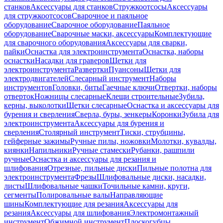
станков
Аксессуары для станков
Стружкоотсосы
Аксессуары
для стружкоотсосов
Сварочное и паяльное
оборудование
Сварочное оборудование
Паяльное
оборудование
Сварочные маски, аксессуары
Комплектующие
для сварочного оборудования
Аксессуары для сварки,
пайки
Оснастка для электроинструмента
Оснастка, наборы
оснастки
Насадки для граверов
Щетки для
электроинструмента
Развертки
Пуансоны
Щетки для
электродвигателей
Слесарный инструмент
Наборы
инструментов
Головки, биты
Гаечные ключи
Отвертки, наборы
отверток
Ножницы слесарные
Клещи строительные
Зубила,
керны, выколотки
Щетки слесарные
Оснастка и аксессуары для
бурения и сверления
Сверла, буры, зенкеры
Коронки
Зубила для
электроинструмента
Аксессуары для бурения и
сверления
Столярный инструмент
Тиски, струбцины,
гейферные зажимы
Ручные пилы, ножовки
Молотки, кувалды,
киянки
Напильники
Ручные стамески
Рубанки, рашпили
ручные
Оснастка и аксессуары для резания и
шлифования
Отрезные, пильные диски
Пильные полотна для
электроинструмента
Фрезы
Шлифовальные диски, насадки,
листы
Шлифовальные чашки
Точильные камни, круги,
сегменты
Полировальные валы
Направляющие
шины
Комплектующие для резания
Аксессуары для
резания
Аксессуары для шлифования
Электромонтажный
инструмент
Обжимной инструмент
Плоскогубцы,