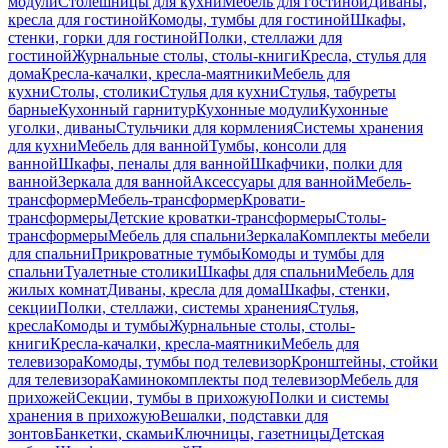
модули
Столешницы для кухни
Мебель для гостиной
Диваны,
кресла для гостиной
Комоды, тумбы для гостиной
Шкафы,
стенки, горки для гостиной
Полки, стеллажи для
гостиной
Журнальные столы, столы-книги
Кресла, стулья для
дома
Кресла-качалки, кресла-маятники
Мебель для
кухни
Столы, столики
Стулья для кухни
Стулья, табуреты
барные
Кухонный гарнитур
Кухонные модули
Кухонные
уголки, диваны
Стульчики для кормления
Системы хранения
для кухни
Мебель для ванной
Тумбы, консоли для
ванной
Шкафы, пеналы для ванной
Шкафчики, полки для
ванной
Зеркала для ванной
Аксессуары для ванной
Мебель-
трансформер
Мебель-трансформер
Кровати-
трансформеры
Детские кроватки-трансформеры
Столы-
трансформеры
Мебель для спальни
Зеркала
Комплекты мебели
для спальни
Прикроватные тумбы
Комоды и тумбы для
спальни
Туалетные столики
Шкафы для спальни
Мебель для
жилых комнат
Диваны, кресла для дома
Шкафы, стенки,
секции
Полки, стеллажи, системы хранения
Стулья,
кресла
Комоды и тумбы
Журнальные столы, столы-
книги
Кресла-качалки, кресла-маятники
Мебель для
телевизора
Комоды, тумбы под телевизор
Кронштейны, стойки
для телевизора
Каминокомплекты под телевизор
Мебель для
прихожей
Секции, тумбы в прихожую
Полки и системы
хранения в прихожую
Вешалки, подставки для
зонтов
Банкетки, скамьи
Ключницы, газетницы
Детская