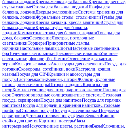
балкона, лоджии
Кресла-мешки для балкона
Кресла подвесные,
стулья садовые
Столы для балкона, лоджии
Шкафы для
балкона, лоджии
Дверцы жалюзийные
Системы хранения для
балкона, лоджии
Журнальные столы, столы-книги
Тумбы для
балкона, лоджии
Кресла-качалки, кресла-маятники
Стулья для
балкона, лоджии
Кресла, пуфы для балкона,
лоджии
Компактные столы для балкона, лоджии
Товары для
дома, бакалея
Освещение
Люстры, потолочные
светильники
Торшеры
Прикроватные лампы,
ночники
Настольные лампы
Споты
Настенные светильники,
бра
Точечные светильники
Трековые светильники
Уличные
светильники, фонари, бра
Лампы
Освещение для картин,
зеркал
Кольцевые лампы
Аксессуары для освещения
Посуда для
готовки
Сковороды, сотейники, воки
Кастрюли, ковши,
казаны
Посуда для СВЧ
Крышки и аксессуары для
посуды
Гастроемкости
Жалюзи, шторы
Жалюзи, рулонные
шторы, римские шторы
Шторы, гардины
Карнизы для
штор
Комплектующие для штор, карнизов, жалюзи
Пленки для
окон
Электроприводные солнцезащитные системы
Столовая
посуда, сервировка
Посуда для напитков
Посуда для горячих
напитков
Посуда для подачи и хранения напитков
Столовые
приборы
Столовая посуда
Посуда для сервировки
Предметы
сервировки
Детская столовая посуда
Декор
Зеркала
Кашпо,
стойки для цветов
Картины, постеры
Часы
интерьерные
Искусственные цветы, растения
Вазы
Ключницы,