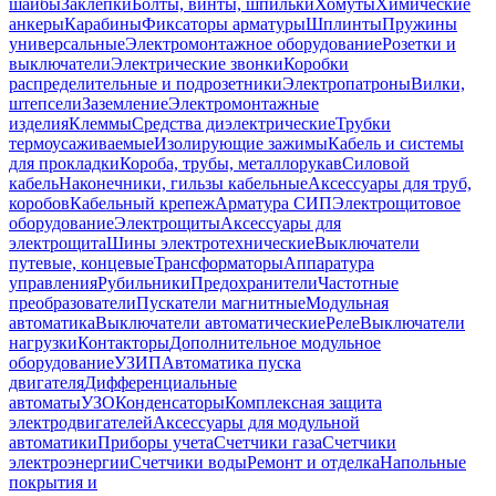
шайбы
Заклепки
Болты, винты, шпильки
Хомуты
Химические
анкеры
Карабины
Фиксаторы арматуры
Шплинты
Пружины
универсальные
Электромонтажное оборудование
Розетки и
выключатели
Электрические звонки
Коробки
распределительные и подрозетники
Электропатроны
Вилки,
штепсели
Заземление
Электромонтажные
изделия
Клеммы
Средства диэлектрические
Трубки
термоусаживаемые
Изолирующие зажимы
Кабель и системы
для прокладки
Короба, трубы, металлорукав
Силовой
кабель
Наконечники, гильзы кабельные
Аксессуары для труб,
коробов
Кабельный крепеж
Арматура СИП
Электрощитовое
оборудование
Электрощиты
Аксессуары для
электрощита
Шины электротехнические
Выключатели
путевые, концевые
Трансформаторы
Аппаратура
управления
Рубильники
Предохранители
Частотные
преобразователи
Пускатели магнитные
Модульная
автоматика
Выключатели автоматические
Реле
Выключатели
нагрузки
Контакторы
Дополнительное модульное
оборудование
УЗИП
Автоматика пуска
двигателя
Дифференциальные
автоматы
УЗО
Конденсаторы
Комплексная защита
электродвигателей
Аксессуары для модульной
автоматики
Приборы учета
Счетчики газа
Счетчики
электроэнергии
Счетчики воды
Ремонт и отделка
Напольные
покрытия и