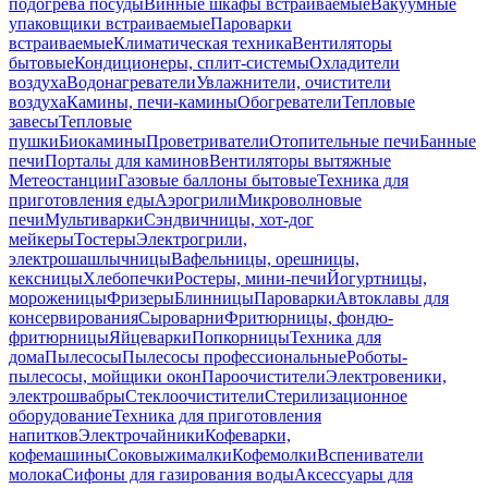
подогрева посуды
Винные шкафы встраиваемые
Вакуумные
упаковщики встраиваемые
Пароварки
встраиваемые
Климатическая техника
Вентиляторы
бытовые
Кондиционеры, сплит-системы
Охладители
воздуха
Водонагреватели
Увлажнители, очистители
воздуха
Камины, печи-камины
Обогреватели
Тепловые
завесы
Тепловые
пушки
Биокамины
Проветриватели
Отопительные печи
Банные
печи
Порталы для каминов
Вентиляторы вытяжные
Метеостанции
Газовые баллоны бытовые
Техника для
приготовления еды
Аэрогрили
Микроволновые
печи
Мультиварки
Сэндвичницы, хот-дог
мейкеры
Тостеры
Электрогрили,
электрошашлычницы
Вафельницы, орешницы,
кексницы
Хлебопечки
Ростеры, мини-печи
Йогуртницы,
мороженицы
Фризеры
Блинницы
Пароварки
Автоклавы для
консервирования
Сыроварни
Фритюрницы, фондю-
фритюрницы
Яйцеварки
Попкорницы
Техника для
дома
Пылесосы
Пылесосы профессиональные
Роботы-
пылесосы, мойщики окон
Пароочистители
Электровеники,
электрошвабры
Стеклоочистители
Стерилизационное
оборудование
Техника для приготовления
напитков
Электрочайники
Кофеварки,
кофемашины
Соковыжималки
Кофемолки
Вспениватели
молока
Сифоны для газирования воды
Аксессуары для