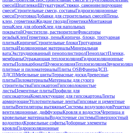
смеси
Шпатлевки
Штукатурки
Стяжки, самонивелирующие
смеси
Строительные смеси, составы
Гидроизоляционные
смеси
Грунтовки
Добавки для строительных смесей
Пены,
клеи, герметики
Жидкие гвозди
Герметики
Монтажная
пена
Клеи для обоев
Клеи для напольных
покрытий
Очистители, растворители
Фиксаторы
резьбы
Клеи
Герметики, пены
Кирпичи, блоки, тротуарная
плитка
Кирпичи
Строительные блоки
Тротуарная
плитка
Изоляционные материалы
Минеральная
вата
Экструдированный пенополистирол
Пенопласт
Пленки,
мембраны
Отражающая теплоизоляция
Гидроизоляционные
ленты
Поликарбонат
Шумоизоляция
Теплоизоляция
Звукоизоляц
плитные и пиломатериалы
Плиты OSB
Фанера
ДСП,
ЛДСП
Мебельные щиты
Террасные доски
Древесные
плиты
Пиломатериалы
Материалы для сухого
строительства
Гипсокартон
Гипсоволокнистые
листы
Цементные плиты
Профили для
гипсокартона
Комплектующие для гипсокартона
Ленты
армирующие
Уплотнительные ленты
Гипсовые и цементные
плиты
Вентиляторы вытяжные
Системы воздуховодов
Решетки
вентиляционные, диффузоры
Кровля и водосток
Черепица и
кровельные материалы
Водосточные системы
Поверхностный
водоотвод
Кровельные софиты
Доборные элементы
кровли
Гидроизоляционные