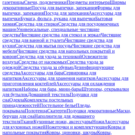
газетницы
Свечи, подсвечники
Предметы интерьера
Ширмы
декоративные
Посуда для выпечки, запекания
Формы для
выпечки, запекания
Посуда для запекания
Аксессуары для
выпечки
Бумага, фольга, рукава для выпечки
Бытовая
химия
Средства для стирки
Средства для посудомоечных
машин
Универсальные, специальные чистящие
средства
Чистящие средства для стекол и зеркал
Чистящие
средства для ванной и туалета
Чистящие средства для
кухни
Средства для мытья посуды
Чистящие средства для
мебели
Чистящие средства для напольных покрытий и
ковров
Средства для ухода за техникой
Освежители
воздуха
Средства от насекомых
Средства ухода за
одеждой
Средства ухода за обувью
Дезинфицирующие
средства
Аксессуары для бара
Сервировка для
напитков
Аксессуары для хранения напитков
Аксессуары для
приготовления коктейлей
Аксессуары для охлаждения
напитков
Наборы для бара, мини-бары
Штопоры, открывалки
для бутылок
Домашний текстиль
Подушки для
сна
Одеяла
Комплекты постельных
принадлежностей
Постельное белье
Пледы,
покрывала
Полотенца
Скатерти
Подушки декоративные
Маски,
беруши для сна
Наполнители для домашнего
текстиля
Ткани
Кухонные ножи, аксессуары
Ножи
Аксессуары
для кухонных ножей
Ножеточки и комплектующие
Ковры и
напольные покрытия
Ковры, циновки, шкуры
Ковры,