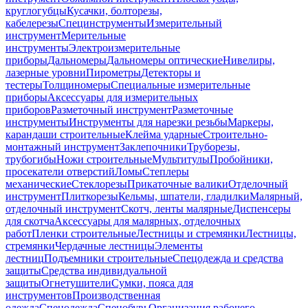
круглогубцы
Кусачки, болторезы,
кабелерезы
Специнструменты
Измерительный
инструмент
Мерительные
инструменты
Электроизмерительные
приборы
Дальномеры
Дальномеры оптические
Нивелиры,
лазерные уровни
Пирометры
Детекторы и
тестеры
Толщиномеры
Специальные измерительные
приборы
Аксессуары для измерительных
приборов
Разметочный инструмент
Разметочные
инструменты
Инструменты для нарезки резьбы
Маркеры,
карандаши строительные
Клейма ударные
Строительно-
монтажный инструмент
Заклепочники
Труборезы,
трубогибы
Ножи строительные
Мультитулы
Пробойники,
просекатели отверстий
Ломы
Степлеры
механические
Стеклорезы
Прикаточные валики
Отделочный
инструмент
Плиткорезы
Кельмы, шпатели, гладилки
Малярный,
отделочный инструмент
Скотч, ленты малярные
Диспенсеры
для скотча
Аксессуары для малярных, отделочных
работ
Пленки строительные
Лестницы и стремянки
Лестницы,
стремянки
Чердачные лестницы
Элементы
лестниц
Подъемники строительные
Спецодежда и средства
защиты
Средства индивидуальной
защиты
Огнетушители
Сумки, пояса для
инструментов
Производственная
одежда
Спецодежда
Спецобувь
Организация рабочего