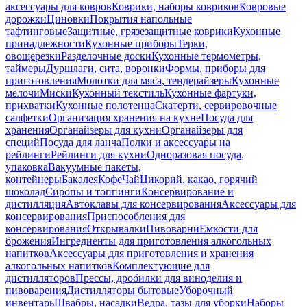
аксессуары для ковров
Коврики, наборы ковриков
Ковровые
дорожки
Циновки
Покрытия напольные
тафтинговые
Защитные, грязезащитные коврики
Кухонные
принадлежности
Кухонные приборы
Терки,
овощерезки
Разделочные доски
Кухонные термометры,
таймеры
Дуршлаги, сита, воронки
Формы, приборы для
приготовления
Молотки для мяса, тендерайзеры
Кухонные
мелочи
Миски
Кухонный текстиль
Кухонные фартуки,
прихватки
Кухонные полотенца
Скатерти, сервировочные
салфетки
Организация хранения на кухне
Посуда для
хранения
Органайзеры для кухни
Органайзеры для
специй
Посуда для ланча
Полки и аксессуары на
рейлинги
Рейлинги для кухни
Одноразовая посуда,
упаковка
Вакуумные пакеты,
контейнеры
Бакалея
Кофе
Чай
Цикорий, какао, горячий
шоколад
Сиропы и топпинги
Консервирование и
дистилляция
Автоклавы для консервирования
Аксессуары для
консервирования
Приспособления для
консервирования
Открывалки
Пивоварни
Емкости для
брожения
Ингредиенты для приготовления алкогольных
напитков
Аксессуары для приготовления и хранения
алкогольных напитков
Комплектующие для
дистилляторов
Прессы, дробилки для виноделия и
пивоварения
Дистилляторы бытовые
Уборочный
инвентарь
Швабры, насадки
Ведра, тазы для уборки
Наборы