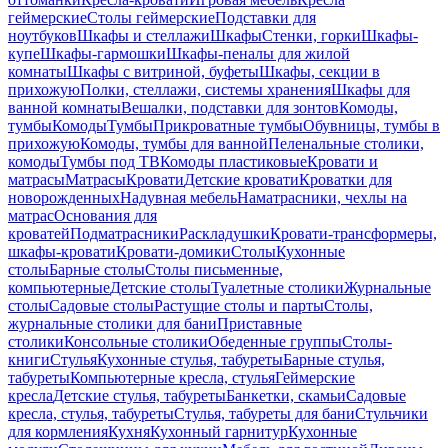
геймерские
Столы геймерские
Подставки для
ноутбуков
Шкафы и стеллажи
Шкафы
Стенки, горки
Шкафы-
купе
Шкафы-гармошки
Шкафы-пеналы для жилой
комнаты
Шкафы с витриной, буфеты
Шкафы, секции в
прихожую
Полки, стеллажи, системы хранения
Шкафы для
ванной комнаты
Вешалки, подставки для зонтов
Комоды,
тумбы
Комоды
Тумбы
Прикроватные тумбы
Обувницы, тумбы в
прихожую
Комоды, тумбы для ванной
Пеленальные столики,
комоды
Тумбы под ТВ
Комоды пластиковые
Кровати и
матрасы
Матрасы
Кровати
Детские кровати
Кроватки для
новорожденных
Надувная мебель
Наматрасники, чехлы на
матрас
Основания для
кроватей
Подматрасники
Раскладушки
Кровати-трансформеры,
шкафы-кровати
Кровати-домики
Столы
Кухонные
столы
Барные столы
Столы письменные,
компьютерные
Детские столы
Туалетные столики
Журнальные
столы
Садовые столы
Растущие столы и парты
Столы,
журнальные столики для бани
Приставные
столики
Консольные столики
Обеденные группы
Столы-
книги
Стулья
Кухонные стулья, табуреты
Барные стулья,
табуреты
Компьютерные кресла, стулья
Геймерские
кресла
Детские стулья, табуреты
Банкетки, скамьи
Садовые
кресла, стулья, табуреты
Стулья, табуреты для бани
Стульчики
для кормления
Кухня
Кухонный гарнитур
Кухонные