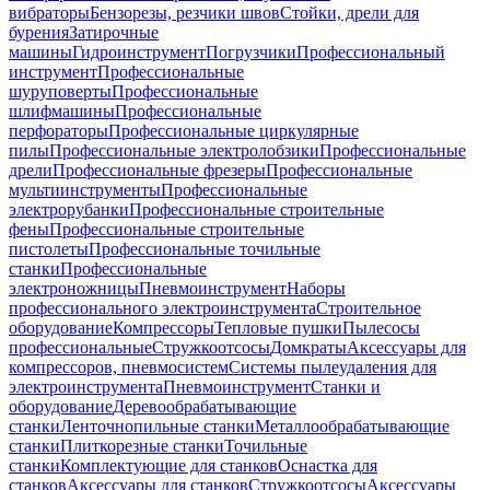
вибраторы
Бензорезы, резчики швов
Стойки, дрели для
бурения
Затирочные
машины
Гидроинструмент
Погрузчики
Профессиональный
инструмент
Профессиональные
шуруповерты
Профессиональные
шлифмашины
Профессиональные
перфораторы
Профессиональные циркулярные
пилы
Профессиональные электролобзики
Профессиональные
дрели
Профессиональные фрезеры
Профессиональные
мультиинструменты
Профессиональные
электрорубанки
Профессиональные строительные
фены
Профессиональные строительные
пистолеты
Профессиональные точильные
станки
Профессиональные
электроножницы
Пневмоинструмент
Наборы
профессионального электроинструмента
Строительное
оборудование
Компрессоры
Тепловые пушки
Пылесосы
профессиональные
Стружкоотсосы
Домкраты
Аксессуары для
компрессоров, пневмосистем
Системы пылеудаления для
электроинструмента
Пневмоинструмент
Станки и
оборудование
Деревообрабатывающие
станки
Ленточнопильные станки
Металлообрабатывающие
станки
Плиткорезные станки
Точильные
станки
Комплектующие для станков
Оснастка для
станков
Аксессуары для станков
Стружкоотсосы
Аксессуары