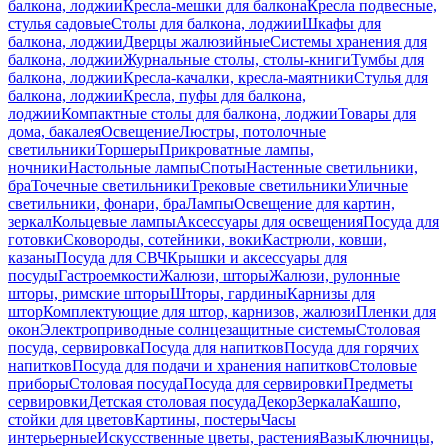
балкона, лоджии
Кресла-мешки для балкона
Кресла подвесные,
стулья садовые
Столы для балкона, лоджии
Шкафы для
балкона, лоджии
Дверцы жалюзийные
Системы хранения для
балкона, лоджии
Журнальные столы, столы-книги
Тумбы для
балкона, лоджии
Кресла-качалки, кресла-маятники
Стулья для
балкона, лоджии
Кресла, пуфы для балкона,
лоджии
Компактные столы для балкона, лоджии
Товары для
дома, бакалея
Освещение
Люстры, потолочные
светильники
Торшеры
Прикроватные лампы,
ночники
Настольные лампы
Споты
Настенные светильники,
бра
Точечные светильники
Трековые светильники
Уличные
светильники, фонари, бра
Лампы
Освещение для картин,
зеркал
Кольцевые лампы
Аксессуары для освещения
Посуда для
готовки
Сковороды, сотейники, воки
Кастрюли, ковши,
казаны
Посуда для СВЧ
Крышки и аксессуары для
посуды
Гастроемкости
Жалюзи, шторы
Жалюзи, рулонные
шторы, римские шторы
Шторы, гардины
Карнизы для
штор
Комплектующие для штор, карнизов, жалюзи
Пленки для
окон
Электроприводные солнцезащитные системы
Столовая
посуда, сервировка
Посуда для напитков
Посуда для горячих
напитков
Посуда для подачи и хранения напитков
Столовые
приборы
Столовая посуда
Посуда для сервировки
Предметы
сервировки
Детская столовая посуда
Декор
Зеркала
Кашпо,
стойки для цветов
Картины, постеры
Часы
интерьерные
Искусственные цветы, растения
Вазы
Ключницы,