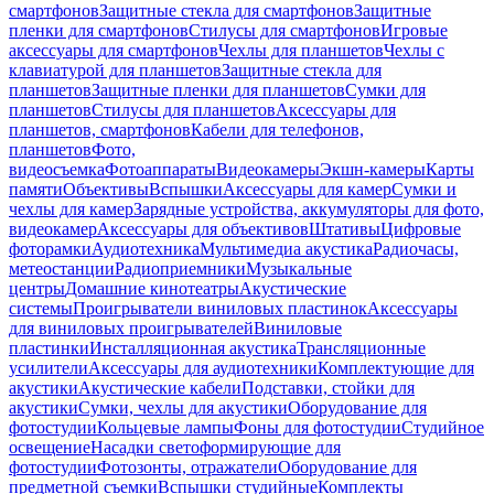
смартфонов
Защитные стекла для смартфонов
Защитные
пленки для смартфонов
Стилусы для смартфонов
Игровые
аксессуары для смартфонов
Чехлы для планшетов
Чехлы с
клавиатурой для планшетов
Защитные стекла для
планшетов
Защитные пленки для планшетов
Сумки для
планшетов
Стилусы для планшетов
Аксессуары для
планшетов, смартфонов
Кабели для телефонов,
планшетов
Фото,
видеосъемка
Фотоаппараты
Видеокамеры
Экшн-камеры
Карты
памяти
Объективы
Вспышки
Аксессуары для камер
Сумки и
чехлы для камер
Зарядные устройства, аккумуляторы для фото,
видеокамер
Аксессуары для объективов
Штативы
Цифровые
фоторамки
Аудиотехника
Мультимедиа акустика
Радиочасы,
метеостанции
Радиоприемники
Музыкальные
центры
Домашние кинотеатры
Акустические
системы
Проигрыватели виниловых пластинок
Аксессуары
для виниловых проигрывателей
Виниловые
пластинки
Инсталляционная акустика
Трансляционные
усилители
Аксессуары для аудиотехники
Комплектующие для
акустики
Акустические кабели
Подставки, стойки для
акустики
Сумки, чехлы для акустики
Оборудование для
фотостудии
Кольцевые лампы
Фоны для фотостудии
Студийное
освещение
Насадки светоформирующие для
фотостудии
Фотозонты, отражатели
Оборудование для
предметной съемки
Вспышки студийные
Комплекты