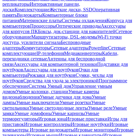
репликаторы
Интерактивные панели,
доски
Комплектующие
Жесткие диски, SSD
Оперативная
память
Видеокарты
Компьютерные блоки
питания
Материнские платы
Системы охлаждения
Корпуса для
компьютеров
Процессоры
Оптические приводы
Аксессуары
для корпусов ПК
Боксы, док-станции для накопителей
Сетевое
оборудование
Маршрутизаторы, DSL-модемы
Wi-Fi точки
доступа, усилители сигнала
Беспроводные
адаптеры
Коммутаторы
Сетевые адаптеры
Powerline
Сетевые
комплектующие
IP-телефония
Медиаконвертеры
Кабели,
переходники сетевые
Антенны для беспроводной
связи
Аксессуары для компьютерной техники
Подставки для
ноутбуков
Аксессуары для ноутбуков
Очки для
компьютера
Рюкзаки для ноутбуков
Сумки, чехлы для
ноутбуков
Средства для ухода за электроникой
Программное
обеспечение
Система Умный дом
Управление умным
домом
Умные колонки, станции
Умные камеры
видеонаблюдения
Умные датчики для дома
Умные
лампы
Умные выключатели
Умные розетки
Умные
светильники
Умные светодиодные ленты
Умные реле
Умные
замки
Умные домофоны
Умные карнизы
Умные
терморегуляторы
Игровая зона
Игровые приставки
Игры для
приставок
Игровые контроллеры
Игровые ноутбуки
Игровые
компьютеры
Игровые видеокарты
Игровые мониторы
Игровые
телевизоры
Игровые мыши
Игровые клавиатуры
Игровые