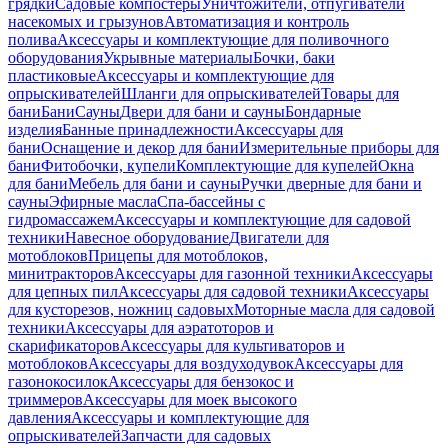
грядки
Садовые компостеры
Уничтожители, отпугиватели
насекомых и грызунов
Автоматизация и контроль
полива
Аксессуары и комплектующие для поливочного
оборудования
Укрывные материалы
Бочки, баки
пластиковые
Аксессуары и комплектующие для
опрыскивателей
Шланги для опрыскивателей
Товары для
бани
Бани
Сауны
Двери для бани и сауны
Бондарные
изделия
Банные принадлежности
Аксессуары для
бани
Оснащение и декор для бани
Измерительные приборы для
бани
Фитобочки, купели
Комплектующие для купелей
Окна
для бани
Мебель для бани и сауны
Ручки дверные для бани и
сауны
Эфирные масла
Спа-бассейны с
гидромассажем
Аксессуары и комплектующие для садовой
техники
Навесное оборудование
Двигатели для
мотоблоков
Прицепы для мотоблоков,
минитракторов
Аксессуары для газонной техники
Аксессуары
для цепных пил
Аксессуары для садовой техники
Аксессуары
для кусторезов, ножниц садовых
Моторные масла для садовой
техники
Аксессуары для аэратоторов и
скарификаторов
Аксессуары для культиваторов и
мотоблоков
Аксессуары для воздуходувок
Аксессуары для
газонокосилок
Аксессуары для бензокос и
триммеров
Аксессуары для моек высокого
давления
Аксессуары и комплектующие для
опрыскивателей
Запчасти для садовых