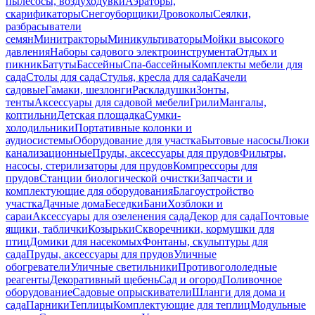
пылесосы, воздуходувки
Аэраторы,
скарификаторы
Снегоуборщики
Дровоколы
Сеялки,
разбрасыватели
семян
Минитракторы
Миникультиваторы
Мойки высокого
давления
Наборы садового электроинструмента
Отдых и
пикник
Батуты
Бассейны
Спа-бассейны
Комплекты мебели для
сада
Столы для сада
Стулья, кресла для сада
Качели
садовые
Гамаки, шезлонги
Раскладушки
Зонты,
тенты
Аксессуары для садовой мебели
Грили
Мангалы,
коптильни
Детская площадка
Сумки-
холодильники
Портативные колонки и
аудиосистемы
Оборудование для участка
Бытовые насосы
Люки
канализационные
Пруды, аксессуары для прудов
Фильтры,
насосы, стерилизаторы для прудов
Компрессоры для
прудов
Станции биологической очистки
Запчасти и
комплектующие для оборудования
Благоустройство
участка
Дачные дома
Беседки
Бани
Хозблоки и
сараи
Аксессуары для озеленения сада
Декор для сада
Почтовые
ящики, таблички
Козырьки
Скворечники, кормушки для
птиц
Домики для насекомых
Фонтаны, скульптуры для
сада
Пруды, аксессуары для прудов
Уличные
обогреватели
Уличные светильники
Противогололедные
реагенты
Декоративный щебень
Сад и огород
Поливочное
оборудование
Садовые опрыскиватели
Шланги для дома и
сада
Парники
Теплицы
Комплектующие для теплиц
Модульные