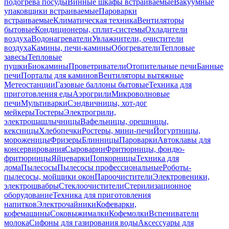
подогрева посуды
Винные шкафы встраиваемые
Вакуумные
упаковщики встраиваемые
Пароварки
встраиваемые
Климатическая техника
Вентиляторы
бытовые
Кондиционеры, сплит-системы
Охладители
воздуха
Водонагреватели
Увлажнители, очистители
воздуха
Камины, печи-камины
Обогреватели
Тепловые
завесы
Тепловые
пушки
Биокамины
Проветриватели
Отопительные печи
Банные
печи
Порталы для каминов
Вентиляторы вытяжные
Метеостанции
Газовые баллоны бытовые
Техника для
приготовления еды
Аэрогрили
Микроволновые
печи
Мультиварки
Сэндвичницы, хот-дог
мейкеры
Тостеры
Электрогрили,
электрошашлычницы
Вафельницы, орешницы,
кексницы
Хлебопечки
Ростеры, мини-печи
Йогуртницы,
мороженицы
Фризеры
Блинницы
Пароварки
Автоклавы для
консервирования
Сыроварни
Фритюрницы, фондю-
фритюрницы
Яйцеварки
Попкорницы
Техника для
дома
Пылесосы
Пылесосы профессиональные
Роботы-
пылесосы, мойщики окон
Пароочистители
Электровеники,
электрошвабры
Стеклоочистители
Стерилизационное
оборудование
Техника для приготовления
напитков
Электрочайники
Кофеварки,
кофемашины
Соковыжималки
Кофемолки
Вспениватели
молока
Сифоны для газирования воды
Аксессуары для