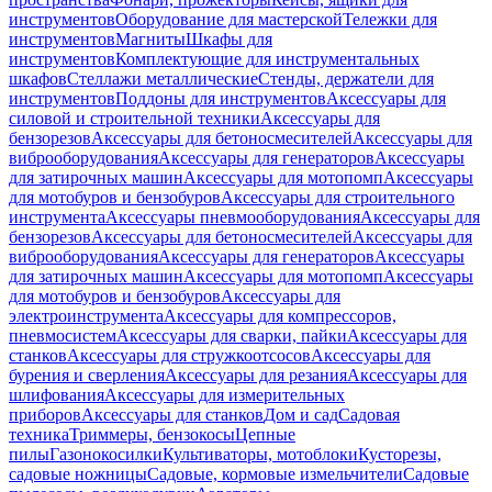
инструментов
Оборудование для мастерской
Тележки для
инструментов
Магниты
Шкафы для
инструментов
Комплектующие для инструментальных
шкафов
Стеллажи металлические
Стенды, держатели для
инструментов
Поддоны для инструментов
Аксессуары для
силовой и строительной техники
Аксессуары для
бензорезов
Аксессуары для бетоносмесителей
Аксессуары для
виброоборудования
Аксессуары для генераторов
Аксессуары
для затирочных машин
Аксессуары для мотопомп
Аксессуары
для мотобуров и бензобуров
Аксессуары для строительного
инструмента
Аксессуары пневмооборудования
Аксессуары для
бензорезов
Аксессуары для бетоносмесителей
Аксессуары для
виброоборудования
Аксессуары для генераторов
Аксессуары
для затирочных машин
Аксессуары для мотопомп
Аксессуары
для мотобуров и бензобуров
Аксессуары для
электроинструмента
Аксессуары для компрессоров,
пневмосистем
Аксессуары для сварки, пайки
Аксессуары для
станков
Аксессуары для стружкоотсосов
Аксессуары для
бурения и сверления
Аксессуары для резания
Аксессуары для
шлифования
Аксессуары для измерительных
приборов
Аксессуары для станков
Дом и сад
Садовая
техника
Триммеры, бензокосы
Цепные
пилы
Газонокосилки
Культиваторы, мотоблоки
Кусторезы,
садовые ножницы
Садовые, кормовые измельчители
Садовые