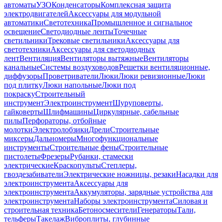
автоматы
УЗО
Конденсаторы
Комплексная защита
электродвигателей
Аксессуары для модульной
автоматики
Светотехника
Промышленное и сигнальное
освещение
Светодиодные ленты
Точечные
светильники
Трековые светильники
Аксессуары для
светотехники
Аксессуары для светодиодных
лент
Вентиляция
Вентиляторы вытяжные
Вентиляторы
канальные
Системы воздуховодов
Решетки вентиляционные,
диффузоры
Проветриватели
Люки
Люки ревизионные
Люки
под плитку
Люки напольные
Люки под
покраску
Строительный
инструмент
Электроинструмент
Шуруповерты,
гайковерты
Шлифмашины
Циркулярные, сабельные
пилы
Перфораторы, отбойные
молотки
Электролобзики
Дрели
Строительные
миксеры
Дальномеры
Многофункциональные
инструменты
Строительные фены
Строительные
пистолеты
Фрезеры
Рубанки, стамески
электрические
Краскопульты
Степлеры,
гвоздезабиватели
Электрические ножницы, резаки
Насадки для
электроинструмента
Аксессуары для
электроинструмента
Аккумуляторы, зарядные устройства для
электроинструмента
Наборы электроинструмента
Силовая и
строительная техника
Бетоносмесители
Генераторы
Тали,
тельферы
Такелаж
Виброплиты, глубинные