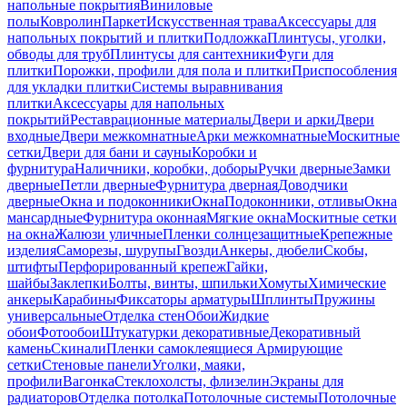
напольные покрытия
Виниловые
полы
Ковролин
Паркет
Искусственная трава
Аксессуары для
напольных покрытий и плитки
Подложка
Плинтусы, уголки,
обводы для труб
Плинтусы для сантехники
Фуги для
плитки
Порожки, профили для пола и плитки
Приспособления
для укладки плитки
Системы выравнивания
плитки
Аксессуары для напольных
покрытий
Реставрационные материалы
Двери и арки
Двери
входные
Двери межкомнатные
Арки межкомнатные
Москитные
сетки
Двери для бани и сауны
Коробки и
фурнитура
Наличники, коробки, доборы
Ручки дверные
Замки
дверные
Петли дверные
Фурнитура дверная
Доводчики
дверные
Окна и подоконники
Окна
Подоконники, отливы
Окна
мансардные
Фурнитура оконная
Мягкие окна
Москитные сетки
на окна
Жалюзи уличные
Пленки солнцезащитные
Крепежные
изделия
Саморезы, шурупы
Гвозди
Анкеры, дюбели
Скобы,
штифты
Перфорированный крепеж
Гайки,
шайбы
Заклепки
Болты, винты, шпильки
Хомуты
Химические
анкеры
Карабины
Фиксаторы арматуры
Шплинты
Пружины
универсальные
Отделка стен
Обои
Жидкие
обои
Фотообои
Штукатурки декоративные
Декоративный
камень
Скинали
Пленки самоклеящиеся
Армирующие
сетки
Стеновые панели
Уголки, маяки,
профили
Вагонка
Стеклохолсты, флизелин
Экраны для
радиаторов
Отделка потолка
Потолочные системы
Потолочные