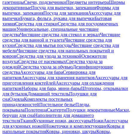
газетницы
Свечи, подсвечники
Предметы интерьера
Ширмы
декоративные
Посуда для выпечки, запекания
Формы для
выпечки, запекания
Посуда для запекания
Аксессуары для
выпечки
Бумага, фольга, рукава для выпечки
Бытовая
химия
Средства для стирки
Средства для посудомоечных
машин
Универсальные, специальные чистящие
средства
Чистящие средства для стекол и зеркал
Чистящие
средства для ванной и туалета
Чистящие средства для
кухни
Средства для мытья посуды
Чистящие средства для
мебели
Чистящие средства для напольных покрытий и
ковров
Средства для ухода за техникой
Освежители
воздуха
Средства от насекомых
Средства ухода за
одеждой
Средства ухода за обувью
Дезинфицирующие
средства
Аксессуары для бара
Сервировка для
напитков
Аксессуары для хранения напитков
Аксессуары для
приготовления коктейлей
Аксессуары для охлаждения
напитков
Наборы для бара, мини-бары
Штопоры, открывалки
для бутылок
Домашний текстиль
Подушки для
сна
Одеяла
Комплекты постельных
принадлежностей
Постельное белье
Пледы,
покрывала
Полотенца
Скатерти
Подушки декоративные
Маски,
беруши для сна
Наполнители для домашнего
текстиля
Ткани
Кухонные ножи, аксессуары
Ножи
Аксессуары
для кухонных ножей
Ножеточки и комплектующие
Ковры и
напольные покрытия
Ковры, циновки, шкуры
Ковры,