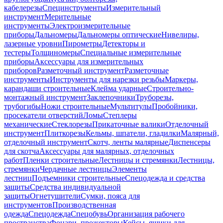
кабелерезы
Специнструменты
Измерительный
инструмент
Мерительные
инструменты
Электроизмерительные
приборы
Дальномеры
Дальномеры оптические
Нивелиры,
лазерные уровни
Пирометры
Детекторы и
тестеры
Толщиномеры
Специальные измерительные
приборы
Аксессуары для измерительных
приборов
Разметочный инструмент
Разметочные
инструменты
Инструменты для нарезки резьбы
Маркеры,
карандаши строительные
Клейма ударные
Строительно-
монтажный инструмент
Заклепочники
Труборезы,
трубогибы
Ножи строительные
Мультитулы
Пробойники,
просекатели отверстий
Ломы
Степлеры
механические
Стеклорезы
Прикаточные валики
Отделочный
инструмент
Плиткорезы
Кельмы, шпатели, гладилки
Малярный,
отделочный инструмент
Скотч, ленты малярные
Диспенсеры
для скотча
Аксессуары для малярных, отделочных
работ
Пленки строительные
Лестницы и стремянки
Лестницы,
стремянки
Чердачные лестницы
Элементы
лестниц
Подъемники строительные
Спецодежда и средства
защиты
Средства индивидуальной
защиты
Огнетушители
Сумки, пояса для
инструментов
Производственная
одежда
Спецодежда
Спецобувь
Организация рабочего
пространства
Фонари, прожекторы
Кейсы, ящики для