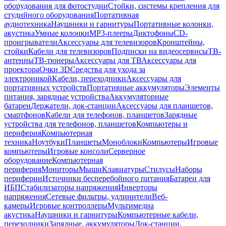
оборудования для фотостудии
Стойки, системы крепления для
студийного оборудования
Портативная
аудиотехника
Наушники и гарнитуры
Портативные колонки,
акустика
Умные колонки
MP3-плееры
Диктофоны
CD-
проигрыватели
Аксессуары для телевизоров
Кронштейны,
стойки
Кабели для телевизоров
Подписки на видеосервисы
ТВ-
антенны
ТВ-тюнеры
Аксессуары для ТВ
Аксессуары для
проектора
Очки 3D
Средства для ухода за
электроникой
Кабели, переходники
Аксессуары для
портативных устройств
Портативные аккумуляторы
Элементы
питания, зарядные устройства
Аккумуляторные
батареи
Держатели, док-станции
Аксессуары для планшетов,
смартфонов
Кабели для телефонов, планшетов
Зарядные
устройства для телефонов, планшетов
Компьютеры и
периферия
Компьютерная
техника
Ноутбуки
Планшеты
Моноблоки
Компьютеры
Игровые
компьютеры
Игровые консоли
Серверное
оборудование
Компьютерная
периферия
Мониторы
Мыши
Клавиатуры
Стилусы
Наборы
периферии
Источники бесперебойного питания
Батареи для
ИБП
Стабилизаторы напряжения
Инверторы
напряжения
Сетевые фильтры, удлинители
Веб-
камеры
Игровые контроллеры
Мультимедиа
акустика
Наушники и гарнитуры
Компьютерные кабели,
переходники
Зарядные, аккумуляторы
Док-станции,