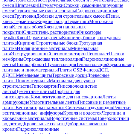
смеси
Шпатлевки
Штукатурки
Стяжки, самонивелирующие
смеси
Строительные смеси, составы
Гидроизоляционные
смеси
Грунтовки
Добавки для строительных смесей
Пены,
клеи, герметики
Жидкие гвозди
Герметики
Монтажная
пена
Клеи для обоев
Клеи для напольных
покрытий
Очистители, растворители
Фиксаторы
резьбы
Клеи
Герметики, пены
Кирпичи, блоки, тротуарная
плитка
Кирпичи
Строительные блоки
Тротуарная
плитка
Изоляционные материалы
Минеральная
вата
Экструдированный пенополистирол
Пенопласт
Пленки,
мембраны
Отражающая теплоизоляция
Гидроизоляционные
ленты
Поликарбонат
Шумоизоляция
Теплоизоляция
Звукоизоляц
плитные и пиломатериалы
Плиты OSB
Фанера
ДСП,
ЛДСП
Мебельные щиты
Террасные доски
Древесные
плиты
Пиломатериалы
Материалы для сухого
строительства
Гипсокартон
Гипсоволокнистые
листы
Цементные плиты
Профили для
гипсокартона
Комплектующие для гипсокартона
Ленты
армирующие
Уплотнительные ленты
Гипсовые и цементные
плиты
Вентиляторы вытяжные
Системы воздуховодов
Решетки
вентиляционные, диффузоры
Кровля и водосток
Черепица и
кровельные материалы
Водосточные системы
Поверхностный
водоотвод
Кровельные софиты
Доборные элементы
кровли
Гидроизоляционные