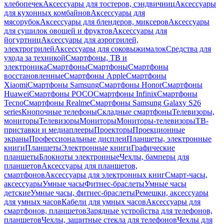
хлебопечек
Аксессуары для тостеров, сэндвичниц
Аксессуары
для кухонных комбайнов
Аксессуары для
мясорубок
Аксессуары для блендеров, миксеров
Аксессуары
для сушилок овощей и фруктов
Аксессуары для
йогуртниц
Аксессуары для аэрогрилей,
электрогрилей
Аксессуары для соковыжималок
Средства для
ухода за техникой
Смартфоны, ТВ и
электроника
Смартфоны
Смартфоны
Смартфоны
восстановленные
Смартфоны Apple
Смартфоны
Xiaomi
Смартфоны Samsung
Смартфоны Honor
Смартфоны
Huawei
Смартфоны POCO
Смартфоны Infinix
Смартфоны
Tecno
Смартфоны Realme
Смартфоны Samsung Galaxy S26
series
Кнопочные телефоны
Складные смартфоны
Телевизоры,
мониторы
Телевизоры
Мониторы
Мониторы-телевизоры
ТВ-
приставки и медиаплееры
Проекторы
Проекционные
экраны
Профессиональные дисплеи
Планшеты, электронные
книги
Планшеты
Электронные книги
Графические
планшеты
Блокноты электронные
Чехлы, бамперы для
планшетов
Аксессуары для планшетов,
смартфонов
Аксессуары для электронных книг
Смарт-часы,
аксессуары
Умные часы
Фитнес-браслеты
Умные часы
детские
Умные часы, фитнес-браслеты
Ремешки, аксессуары
для умных часов
Кабели для умных часов
Аксессуары для
смартфонов, планшетов
Зарядные устройства для телефонов,
планшетов
Чехлы, защитные стекла для телефонов
Чехлы для