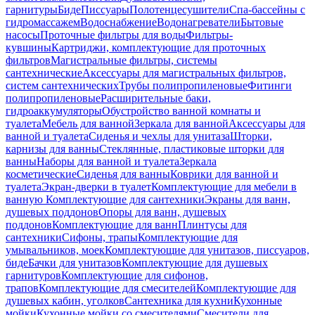
гарнитуры
Биде
Писсуары
Полотенцесушители
Спа-бассейны с
гидромассажем
Водоснабжение
Водонагреватели
Бытовые
насосы
Проточные фильтры для воды
Фильтры-
кувшины
Картриджи, комплектующие для проточных
фильтров
Магистральные фильтры, системы
сантехнические
Аксессуары для магистральных фильтров,
систем сантехнических
Трубы полипропиленовые
Фитинги
полипропиленовые
Расширительные баки,
гидроаккумуляторы
Обустройство ванной комнаты и
туалета
Мебель для ванной
Зеркала для ванной
Аксессуары для
ванной и туалета
Сиденья и чехлы для унитаза
Шторки,
карнизы для ванны
Стеклянные, пластиковые шторки для
ванны
Наборы для ванной и туалета
Зеркала
косметические
Сиденья для ванны
Коврики для ванной и
туалета
Экран-дверки в туалет
Комплектующие для мебели в
ванную
Комплектующие для сантехники
Экраны для ванн,
душевых поддонов
Опоры для ванн, душевых
поддонов
Комплектующие для ванн
Плинтусы для
сантехники
Сифоны, трапы
Комплектующие для
умывальников, моек
Комплектующие для унитазов, писсуаров,
биде
Бачки для унитазов
Комплектующие для душевых
гарнитуров
Комплектующие для сифонов,
трапов
Комплектующие для смесителей
Комплектующие для
душевых кабин, уголков
Сантехника для кухни
Кухонные
мойки
Кухонные мойки со смесителями
Смесители для