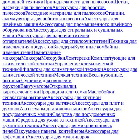
домашней техники
Принадлежности для пылесосов
Щетки,
насадки для пылесосов
Аксессуары для роботов-
пылесосов
Расходные материалы для пылесосов
Станции,
аккумуляторы для роботов-пылесосов
Аксессуары для
швейных машин
Аксессуары для промышленного швейного
оборудования
Аксессуары для стиральных и сушильных
машин
Аксессуары для пароочистителей,
отпаривателей
Аксессуары для стеклоочистителей
Техника для
измельчения продуктов
Блендеры
Кухонные комбайны,
измельчители
Планетарные
миксеры
Миксеры
Мясорубки
Ломтерезки
Комплектующие для
климатической техники
Управление климатической
техникой
Фильтры для климатической техники
Аксессуары для
климатической техники
Мелкая техника
Весы кухонные,
бытовые
Сушилки для овощей и
фруктов
Вакууматоры
Открывалки,
картофелечистки
Проращиватели семян
Маслобойки,
сепараторы бытовые
Аксессуары для крупной
техники
Аксессуары для вытяжек
Аксессуары для плит и
духовок
Аксессуары для холодильников
Аксессуары для
посудомоечных машин
Средства для посудомоечных
машин
Средства для ухода за техникой
Аксессуары для
кухонной техники
Аксессуары для микроволновых
печей
Вакуумные пакеты, контейнеры
Аксессуары для
кофемашин
Аксессуары для мультиварок,