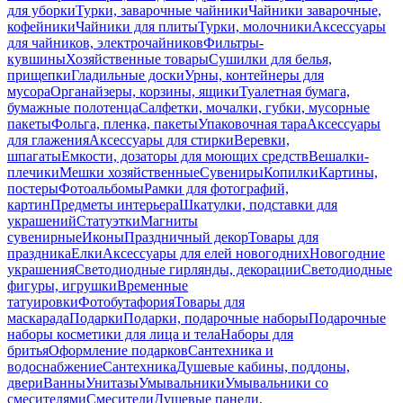
для уборки
Турки, заварочные чайники
Чайники заварочные,
кофейники
Чайники для плиты
Турки, молочники
Аксессуары
для чайников, электрочайников
Фильтры-
кувшины
Хозяйственные товары
Сушилки для белья,
прищепки
Гладильные доски
Урны, контейнеры для
мусора
Органайзеры, корзины, ящики
Туалетная бумага,
бумажные полотенца
Салфетки, мочалки, губки, мусорные
пакеты
Фольга, пленка, пакеты
Упаковочная тара
Аксессуары
для глажения
Аксессуары для стирки
Веревки,
шпагаты
Емкости, дозаторы для моющих средств
Вешалки-
плечики
Мешки хозяйственные
Сувениры
Копилки
Картины,
постеры
Фотоальбомы
Рамки для фотографий,
картин
Предметы интерьера
Шкатулки, подставки для
украшений
Статуэтки
Магниты
сувенирные
Иконы
Праздничный декор
Товары для
праздника
Елки
Аксессуары для елей новогодних
Новогодние
украшения
Светодиодные гирлянды, декорации
Светодиодные
фигуры, игрушки
Временные
татуировки
Фотобутафория
Товары для
маскарада
Подарки
Подарки, подарочные наборы
Подарочные
наборы косметики для лица и тела
Наборы для
бритья
Оформление подарков
Сантехника и
водоснабжение
Сантехника
Душевые кабины, поддоны,
двери
Ванны
Унитазы
Умывальники
Умывальники со
смесителями
Смесители
Душевые панели,