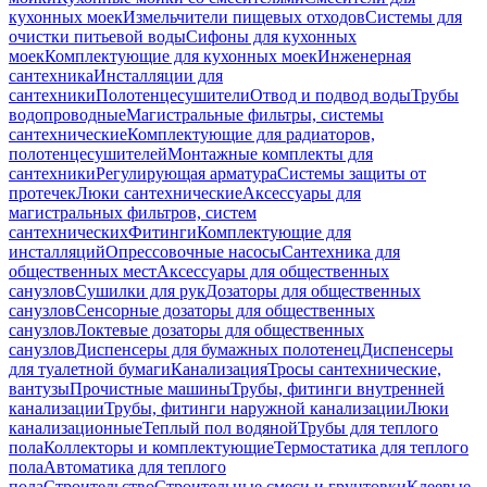
кухонных моек
Измельчители пищевых отходов
Системы для
очистки питьевой воды
Сифоны для кухонных
моек
Комплектующие для кухонных моек
Инженерная
сантехника
Инсталляции для
сантехники
Полотенцесушители
Отвод и подвод воды
Трубы
водопроводные
Магистральные фильтры, системы
сантехнические
Комплектующие для радиаторов,
полотенцесушителей
Монтажные комплекты для
сантехники
Регулирующая арматура
Системы защиты от
протечек
Люки сантехнические
Аксессуары для
магистральных фильтров, систем
сантехнических
Фитинги
Комплектующие для
инсталляций
Опрессовочные насосы
Сантехника для
общественных мест
Аксессуары для общественных
санузлов
Сушилки для рук
Дозаторы для общественных
санузлов
Сенсорные дозаторы для общественных
санузлов
Локтевые дозаторы для общественных
санузлов
Диспенсеры для бумажных полотенец
Диспенсеры
для туалетной бумаги
Канализация
Тросы сантехнические,
вантузы
Прочистные машины
Трубы, фитинги внутренней
канализации
Трубы, фитинги наружной канализации
Люки
канализационные
Теплый пол водяной
Трубы для теплого
пола
Коллекторы и комплектующие
Термостатика для теплого
пола
Автоматика для теплого
пола
Строительство
Строительные смеси и грунтовки
Клеевые