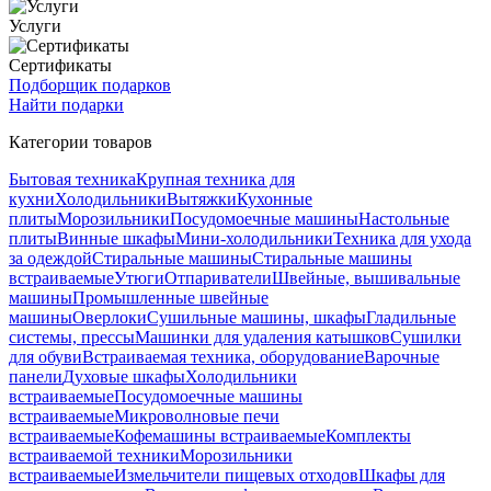
Услуги
Сертификаты
Подборщик подарков
Найти подарки
Категории товаров
Бытовая техника
Крупная техника для
кухни
Холодильники
Вытяжки
Кухонные
плиты
Морозильники
Посудомоечные машины
Настольные
плиты
Винные шкафы
Мини-холодильники
Техника для ухода
за одеждой
Стиральные машины
Стиральные машины
встраиваемые
Утюги
Отпариватели
Швейные, вышивальные
машины
Промышленные швейные
машины
Оверлоки
Сушильные машины, шкафы
Гладильные
системы, прессы
Машинки для удаления катышков
Сушилки
для обуви
Встраиваемая техника, оборудование
Варочные
панели
Духовые шкафы
Холодильники
встраиваемые
Посудомоечные машины
встраиваемые
Микроволновые печи
встраиваемые
Кофемашины встраиваемые
Комплекты
встраиваемой техники
Морозильники
встраиваемые
Измельчители пищевых отходов
Шкафы для