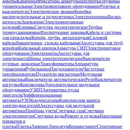
анкеры
Карабины
Фиксаторы арматуры
Шплинты
Пружины
универсальные
Электромонтажное оборудование
Розетки и
выключатели
Электрические звонки
Коробки
распределительные и подрозетники
Электропатроны
Вилки,
штепсели
Заземление
Электромонтажные
изделия
Клеммы
Средства диэлектрические
Трубки
термоусаживаемые
Изолирующие зажимы
Кабель и системы
для прокладки
Короба, трубы, металлорукав
Силовой
кабель
Наконечники, гильзы кабельные
Аксессуары для труб,
коробов
Кабельный крепеж
Арматура СИП
Электрощитовое
оборудование
Электрощиты
Аксессуары для
электрощита
Шины электротехнические
Выключатели
путевые, концевые
Трансформаторы
Аппаратура
управления
Рубильники
Предохранители
Частотные
преобразователи
Пускатели магнитные
Модульная
автоматика
Выключатели автоматические
Реле
Выключатели
нагрузки
Контакторы
Дополнительное модульное
оборудование
УЗИП
Автоматика пуска
двигателя
Дифференциальные
автоматы
УЗО
Конденсаторы
Комплексная защита
электродвигателей
Аксессуары для модульной
автоматики
Приборы учета
Счетчики газа
Счетчики
электроэнергии
Счетчики воды
Ремонт и отделка
Напольные
покрытия и
плитка
Плитка
Ламинат
Линолеум
Керамогранит
Спортивные