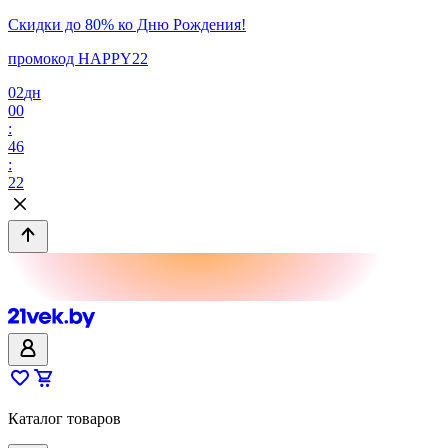
Скидки до 80% ко Дню Рождения!
промокод HAPPY22
02
дн
00
:
46
:
22
Каталог товаров