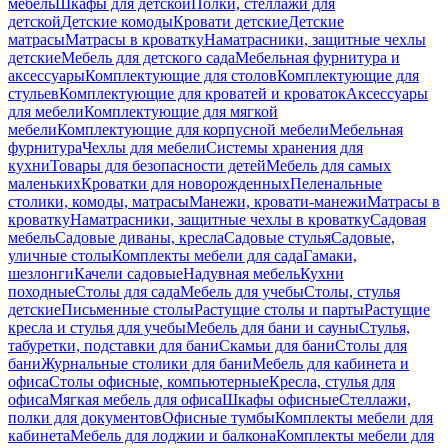
мебель
Шкафы для детской
Полки, стеллажи для
детской
Детские комоды
Кровати детские
Детские
матрасы
Матрасы в кроватку
Наматрасники, защитные чехлы
детские
Мебель для детского сада
Мебельная фурнитура и
аксессуары
Комплектующие для столов
Комплектующие для
стульев
Комплектующие для кроватей и кроваток
Аксессуары
для мебели
Комплектующие для мягкой
мебели
Комплектующие для корпусной мебели
Мебельная
фурнитура
Чехлы для мебели
Системы хранения для
кухни
Товары для безопасности детей
Мебель для самых
маленьких
Кроватки для новорожденных
Пеленальные
столики, комоды, матрасы
Манежи, кровати-манежи
Матрасы в
кроватку
Наматрасники, защитные чехлы в кроватку
Садовая
мебель
Садовые диваны, кресла
Садовые стулья
Садовые,
уличные столы
Комплекты мебели для сада
Гамаки,
шезлонги
Качели садовые
Надувная мебель
Кухни
походные
Столы для сада
Мебель для учебы
Столы, стулья
детские
Письменные столы
Растущие столы и парты
Растущие
кресла и стулья для учебы
Мебель для бани и сауны
Стулья,
табуретки, подставки для бани
Скамьи для бани
Столы для
бани
Журнальные столики для бани
Мебель для кабинета и
офиса
Столы офисные, компьютерные
Кресла, стулья для
офиса
Мягкая мебель для офиса
Шкафы офисные
Стеллажи,
полки для документов
Офисные тумбы
Комплекты мебели для
кабинета
Мебель для лоджии и балкона
Комплекты мебели для