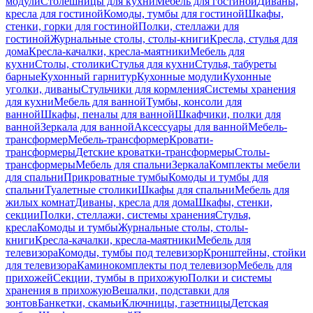
модули
Столешницы для кухни
Мебель для гостиной
Диваны,
кресла для гостиной
Комоды, тумбы для гостиной
Шкафы,
стенки, горки для гостиной
Полки, стеллажи для
гостиной
Журнальные столы, столы-книги
Кресла, стулья для
дома
Кресла-качалки, кресла-маятники
Мебель для
кухни
Столы, столики
Стулья для кухни
Стулья, табуреты
барные
Кухонный гарнитур
Кухонные модули
Кухонные
уголки, диваны
Стульчики для кормления
Системы хранения
для кухни
Мебель для ванной
Тумбы, консоли для
ванной
Шкафы, пеналы для ванной
Шкафчики, полки для
ванной
Зеркала для ванной
Аксессуары для ванной
Мебель-
трансформер
Мебель-трансформер
Кровати-
трансформеры
Детские кроватки-трансформеры
Столы-
трансформеры
Мебель для спальни
Зеркала
Комплекты мебели
для спальни
Прикроватные тумбы
Комоды и тумбы для
спальни
Туалетные столики
Шкафы для спальни
Мебель для
жилых комнат
Диваны, кресла для дома
Шкафы, стенки,
секции
Полки, стеллажи, системы хранения
Стулья,
кресла
Комоды и тумбы
Журнальные столы, столы-
книги
Кресла-качалки, кресла-маятники
Мебель для
телевизора
Комоды, тумбы под телевизор
Кронштейны, стойки
для телевизора
Каминокомплекты под телевизор
Мебель для
прихожей
Секции, тумбы в прихожую
Полки и системы
хранения в прихожую
Вешалки, подставки для
зонтов
Банкетки, скамьи
Ключницы, газетницы
Детская