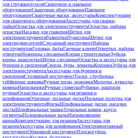
для стружкоотсосов
Сварочное и паяльное
оборудование
Сварочное оборудование
Паяльное
оборудование
Сварочные маски, аксессуары
Комплектующие
для сварочного оборудования
Аксессуары для сварки,
пайки
Оснастка для электроинструмента
Оснастка, наборы
оснастки
Насадки для граверов
Щетки для
электроинструмента
Развертки
Пуансоны
Щетки для
электродвигателей
Слесарный инструмент
Наборы
инструментов
Головки, биты
Гаечные ключи
Отвертки, наборы
отверток
Ножницы слесарные
Клещи строительные
Зубила,
керны, выколотки
Щетки слесарные
Оснастка и аксессуары для
бурения и сверления
Сверла, буры, зенкеры
Коронки
Зубила для
электроинструмента
Аксессуары для бурения и
сверления
Столярный инструмент
Тиски, струбцины,
гейферные зажимы
Ручные пилы, ножовки
Молотки, кувалды,
киянки
Напильники
Ручные стамески
Рубанки, рашпили
ручные
Оснастка и аксессуары для резания и
шлифования
Отрезные, пильные диски
Пильные полотна для
электроинструмента
Фрезы
Шлифовальные диски, насадки,
листы
Шлифовальные чашки
Точильные камни, круги,
сегменты
Полировальные валы
Направляющие
шины
Комплектующие для резания
Аксессуары для
резания
Аксессуары для шлифования
Электромонтажный
инструмент
Обжимной инструмент
Плоскогубцы,
круглогубцы
Кусачки, болторезы,