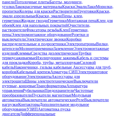
панели
Потолочные плиты
Багеты, молдинги,
уголки
Лакокрасочные материалы
Краски
Эмали
Лаки
Морилки,
пропитки
Колеры для краски
Растворители
Грунтовки
Краски,
эмали аэрозольные
Краски, эмали
Пены, клеи,
герметики
Жидкие гвозди
Герметики
Монтажная пена
Клеи для
обоев
Клеи для напольных покрытий
Очистители,
растворители
Фиксаторы резьбы
Клеи
Герметики,
пены
Электромонтажное оборудование
Розетки и
выключатели
Электрические звонки
Коробки
распределительные и подрозетники
Электропатроны
Вилки,
штепсели
Молниеприемники
Заземление
Электромонтажные
изделия
Клеммы
Средства диэлектрические
Трубки
термоусаживаемые
Изолирующие зажимы
Кабель и системы
для прокладки
Короба, трубы, металлорукав
Силовой
кабель
Наконечники, гильзы кабельные
Аксессуары для труб,
коробов
Кабельный крепеж
Арматура СИП
Электрощитовое
оборудование
Электрощиты
Аксессуары для
электрощита
Шины электротехнические
Выключатели
путевые, концевые
Трансформаторы
Аппаратура
управления
Рубильники
Предохранители
Частотные
преобразователи
Пускатели магнитные
Модульная
автоматика
Выключатели автоматические
Реле
Выключатели
нагрузки
Контакторы
Дополнительное модульное
оборудование
УЗИП
Автоматика пуска
двигателя
Дифференциальные