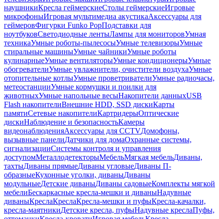
наушники
Кресла геймерские
Столы геймерские
Игровые
микрофоны
Игровая мультимедиа акустика
Аксессуары для
геймеров
Фигурки Funko Pop
Подставки для
ноутбуков
Светодиодные ленты
Лампы для мониторов
Умная
техника
Умные роботы-пылесосы
Умные телевизоры
Умные
стиральные машины
Умные чайники
Умные роботы
кулинарные
Умные вентиляторы
Умные кондиционеры
Умные
обогреватели
Умные увлажнители, очистители воздуха
Умные
отопительные котлы
Умные проветриватели
Умные радиочасы,
метеостанции
Умные кормушки и поилки для
животных
Умные напольные весы
Накопители данных
USB
Flash накопители
Внешние HDD, SSD диски
Карты
памяти
Сетевые накопители
Картридеры
Оптические
диски
Наблюдение и безопасность
Камеры
видеонаблюдения
Аксессуары для CCTV
Домофоны,
вызывные панели
Датчики для дома
Охранные системы,
сигнализации
Системы контроля и управления
доступом
Металлодетекторы
Мебель
Мягкая мебель
Диваны,
тахты
Диваны прямые
Диваны угловые
Диваны П-
образные
Кухонные уголки, диваны
Диваны
модульные
Детские диваны
Диваны садовые
Комплекты мягкой
мебели
Бескаркасные кресла-мешки и диваны
Надувные
диваны
Кресла
Кресла
Кресла-мешки и пуфы
Кресла-качалки,
кресла-маятники
Детские кресла, пуфы
Надувные кресла
Пуфы,
оттоманки
Кресла-кровати
Игровая мебель
Кресла