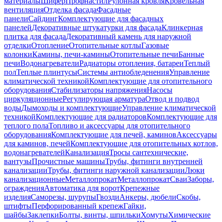
материалы
Шифер
Профнастил
Рулонная кровля
Кровельная
вентиляция
Отделка фасада
Фасадные
панели
Сайдинг
Комплектующие для фасадных
панелей
Декоративные штукатурки для фасада
Клинкерная
плитка для фасада
Декоративный камень для наружной
отделки
Отопление
Отопительные котлы
Газовые
колонки
Камины, печи-камины
Отопительные печи
Банные
печи
Водонагреватели
Радиаторы отопления, батареи
Теплый
пол
Теплые плинтусы
Системы антиобледенения
Управление
климатической техникой
Комплектующие для отопительного
оборудования
Стабилизаторы напряжения
Насосы
циркуляционные
Регулирующая арматура
Отвод и подвод
воды
Дымоходы и комплектующие
Управление климатической
техникой
Комплектующие для радиаторов
Комплектующие для
теплого пола
Топливо и аксессуары для отопительного
оборудования
Комплектующие для печей, каминов
Аксессуары
для каминов, печей
Комплектующие для отопительных котлов,
водонагревателей
Канализация
Тросы сантехнические,
вантузы
Прочистные машины
Трубы, фитинги внутренней
канализации
Трубы, фитинги наружной канализации
Люки
канализационные
Металлопрокат
Металлопрокат
Сваи
Заборы,
ограждения
Автоматика для ворот
Крепежные
изделия
Саморезы, шурупы
Гвозди
Анкеры, дюбели
Скобы,
штифты
Перфорированный крепеж
Гайки,
шайбы
Заклепки
Болты, винты, шпильки
Хомуты
Химические