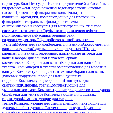
гарнитуры
Биде
Писсуары
Полотенцесушители
Спа-бассейны с
гидромассажем
Водоснабжение
Водонагреватели
Бытовые
насосы
Проточные фильтры для воды
Фильтры-
кувшины
Картриджи, комплектующие для проточных
фильтров
Магистральные фильтры, системы
сантехнические
Аксессуары для магистральных фильтров,
систем сантехнических
Трубы полипропиленовые
Фитинги
полипропиленовые
Расширительные баки,
гидроаккумуляторы
Обустройство ванной комнаты и
туалета
Мебель для ванной
Зеркала для ванной
Аксессуары для
ванной и туалета
Сиденья и чехлы для унитаза
Шторки,
карнизы для ванны
Стеклянные, пластиковые шторки для
ванны
Наборы для ванной и туалета
Зеркала
косметические
Сиденья для ванны
Коврики для ванной и
туалета
Экран-дверки в туалет
Комплектующие для мебели в
ванную
Комплектующие для сантехники
Экраны для ванн,
душевых поддонов
Опоры для ванн, душевых
поддонов
Комплектующие для ванн
Плинтусы для
сантехники
Сифоны, трапы
Комплектующие для
умывальников, моек
Комплектующие для унитазов, писсуаров,
биде
Бачки для унитазов
Комплектующие для душевых
гарнитуров
Комплектующие для сифонов,
трапов
Комплектующие для смесителей
Комплектующие для
душевых кабин, уголков
Сантехника для кухни
Кухонные
мойки
Кухонные мойки со смесителями
Смесители для