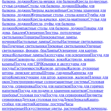
балкона, лоджии
Кресла-мешки для балкона
Кресла подвесные,
стулья садовые
Столы для балкона, лоджии
Шкафы для
балкона, лоджии
Дверцы жалюзийные
Системы хранения для
балкона, лоджии
Журнальные столы, столы-книги
Тумбы для
балкона, лоджии
Кресла-качалки, кресла-маятники
Стулья для
балкона, лоджии
Кресла, пуфы для балкона,
лоджии
Компактные столы для балкона, лоджии
Товары для
дома, бакалея
Освещение
Люстры, потолочные
светильники
Торшеры
Прикроватные лампы,
ночники
Настольные лампы
Споты
Настенные светильники,
бра
Точечные светильники
Трековые светильники
Уличные
светильники, фонари, бра
Лампы
Освещение для картин,
зеркал
Кольцевые лампы
Аксессуары для освещения
Посуда для
готовки
Сковороды, сотейники, воки
Кастрюли, ковши,
казаны
Посуда для СВЧ
Крышки и аксессуары для
посуды
Гастроемкости
Жалюзи, шторы
Жалюзи, рулонные
шторы, римские шторы
Шторы, гардины
Карнизы для
штор
Комплектующие для штор, карнизов, жалюзи
Пленки для
окон
Электроприводные солнцезащитные системы
Столовая
посуда, сервировка
Посуда для напитков
Посуда для горячих
напитков
Посуда для подачи и хранения напитков
Столовые
приборы
Столовая посуда
Посуда для сервировки
Предметы
сервировки
Детская столовая посуда
Декор
Зеркала
Кашпо,
стойки для цветов
Картины, постеры
Часы
интерьерные
Искусственные цветы, растения
Вазы
Ключницы,