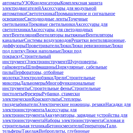
автоматы
УЗО
Конденсаторы
Комплексная защита
электродвигателей
Аксессуары для модульной
автоматики
Светотехника
Промышленное и сигнальное
освещение
Светодиодные ленты
Точечные
светильники
Трековые светильники
Аксессуары для
светотехники
Аксессуары для светодиодных
лент
Вентиляция
Вентиляторы вытяжные
Вентиляторы
канальные
Системы воздуховодов
Решетки вентиляционные,
диффузоры
Проветриватели
Люки
Люки ревизионные
Люки
под плитку
Люки напольные
Люки под
покраску
Строительный
инструмент
Электроинструмент
Шуруповерты,
гайковерты
Шлифмашины
Циркулярные, сабельные
пилы
Перфораторы, отбойные
молотки
Электролобзики
Дрели
Строительные
миксеры
Дальномеры
Многофункциональные
инструменты
Строительные фены
Строительные
пистолеты
Фрезеры
Рубанки, стамески
электрические
Краскопульты
Степлеры,
гвоздезабиватели
Электрические ножницы, резаки
Насадки для
электроинструмента
Аксессуары для
электроинструмента
Аккумуляторы, зарядные устройства для
электроинструмента
Наборы электроинструмента
Силовая и
строительная техника
Бетоносмесители
Генераторы
Тали,
тельферы
Такелаж
Виброплиты, глубинные