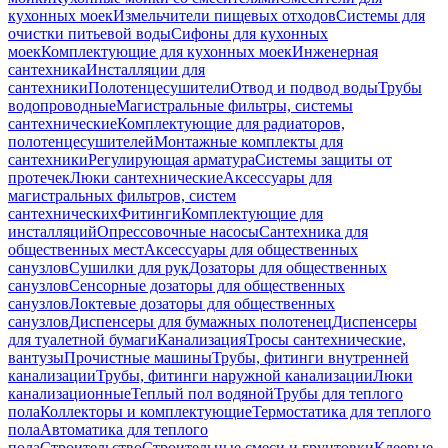
кухонных моек
Измельчители пищевых отходов
Системы для
очистки питьевой воды
Сифоны для кухонных
моек
Комплектующие для кухонных моек
Инженерная
сантехника
Инсталляции для
сантехники
Полотенцесушители
Отвод и подвод воды
Трубы
водопроводные
Магистральные фильтры, системы
сантехнические
Комплектующие для радиаторов,
полотенцесушителей
Монтажные комплекты для
сантехники
Регулирующая арматура
Системы защиты от
протечек
Люки сантехнические
Аксессуары для
магистральных фильтров, систем
сантехнических
Фитинги
Комплектующие для
инсталляций
Опрессовочные насосы
Сантехника для
общественных мест
Аксессуары для общественных
санузлов
Сушилки для рук
Дозаторы для общественных
санузлов
Сенсорные дозаторы для общественных
санузлов
Локтевые дозаторы для общественных
санузлов
Диспенсеры для бумажных полотенец
Диспенсеры
для туалетной бумаги
Канализация
Тросы сантехнические,
вантузы
Прочистные машины
Трубы, фитинги внутренней
канализации
Трубы, фитинги наружной канализации
Люки
канализационные
Теплый пол водяной
Трубы для теплого
пола
Коллекторы и комплектующие
Термостатика для теплого
пола
Автоматика для теплого
пола
Строительство
Строительные смеси и грунтовки
Клеевые