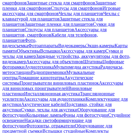
смартфонов
Защитные стекла для смартфонов
Защитные
пленки для смартфонов
Стилусы для смартфонов
Игровые
аксессуары для смартфонов
Чехлы для планшетов
Чехлы с
клавиатурой для планшетов
Защитные стекла для
планшетов
Защитные пленки для планшетов
Сумки для
планшетов
Стилусы для планшетов
Аксессуары для
планшетов, смартфонов
Кабели для телефонов,
планшетов
Фото,
видеосъемка
Фотоаппараты
Видеокамеры
Экшн-камеры
Карты
памяти
Объективы
Вспышки
Аксессуары для камер
Сумки и
чехлы для камер
Зарядные устройства, аккумуляторы для фото,
видеокамер
Аксессуары для объективов
Штативы
Цифровые
фоторамки
Аудиотехника
Мультимедиа акустика
Радиочасы,
метеостанции
Радиоприемники
Музыкальные
центры
Домашние кинотеатры
Акустические
системы
Проигрыватели виниловых пластинок
Аксессуары
для виниловых проигрывателей
Виниловые
пластинки
Инсталляционная акустика
Трансляционные
усилители
Аксессуары для аудиотехники
Комплектующие для
акустики
Акустические кабели
Подставки, стойки для
акустики
Сумки, чехлы для акустики
Оборудование для
фотостудии
Кольцевые лампы
Фоны для фотостудии
Студийное
освещение
Насадки светоформирующие для
фотостудии
Фотозонты, отражатели
Оборудование для
предметной съемки
Вспышки студийные
Комплекты