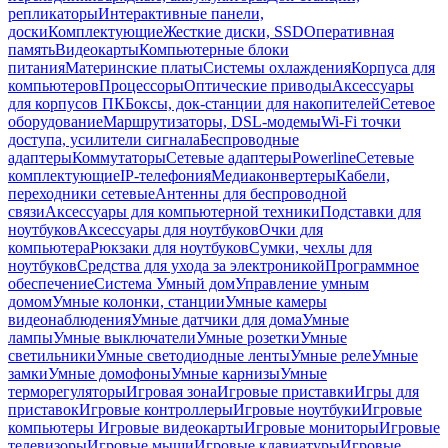
репликаторы
Интерактивные панели,
доски
Комплектующие
Жесткие диски, SSD
Оперативная
память
Видеокарты
Компьютерные блоки
питания
Материнские платы
Системы охлаждения
Корпуса для
компьютеров
Процессоры
Оптические приводы
Аксессуары
для корпусов ПК
Боксы, док-станции для накопителей
Сетевое
оборудование
Маршрутизаторы, DSL-модемы
Wi-Fi точки
доступа, усилители сигнала
Беспроводные
адаптеры
Коммутаторы
Сетевые адаптеры
Powerline
Сетевые
комплектующие
IP-телефония
Медиаконвертеры
Кабели,
переходники сетевые
Антенны для беспроводной
связи
Аксессуары для компьютерной техники
Подставки для
ноутбуков
Аксессуары для ноутбуков
Очки для
компьютера
Рюкзаки для ноутбуков
Сумки, чехлы для
ноутбуков
Средства для ухода за электроникой
Программное
обеспечение
Система Умный дом
Управление умным
домом
Умные колонки, станции
Умные камеры
видеонаблюдения
Умные датчики для дома
Умные
лампы
Умные выключатели
Умные розетки
Умные
светильники
Умные светодиодные ленты
Умные реле
Умные
замки
Умные домофоны
Умные карнизы
Умные
терморегуляторы
Игровая зона
Игровые приставки
Игры для
приставок
Игровые контроллеры
Игровые ноутбуки
Игровые
компьютеры
Игровые видеокарты
Игровые мониторы
Игровые
телевизоры
Игровые мыши
Игровые клавиатуры
Игровые