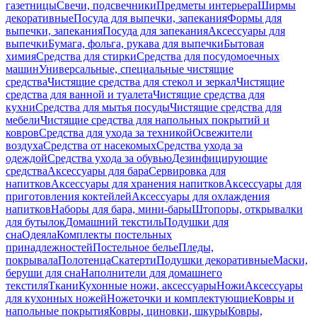
газетницы
Свечи, подсвечники
Предметы интерьера
Ширмы
декоративные
Посуда для выпечки, запекания
Формы для
выпечки, запекания
Посуда для запекания
Аксессуары для
выпечки
Бумага, фольга, рукава для выпечки
Бытовая
химия
Средства для стирки
Средства для посудомоечных
машин
Универсальные, специальные чистящие
средства
Чистящие средства для стекол и зеркал
Чистящие
средства для ванной и туалета
Чистящие средства для
кухни
Средства для мытья посуды
Чистящие средства для
мебели
Чистящие средства для напольных покрытий и
ковров
Средства для ухода за техникой
Освежители
воздуха
Средства от насекомых
Средства ухода за
одеждой
Средства ухода за обувью
Дезинфицирующие
средства
Аксессуары для бара
Сервировка для
напитков
Аксессуары для хранения напитков
Аксессуары для
приготовления коктейлей
Аксессуары для охлаждения
напитков
Наборы для бара, мини-бары
Штопоры, открывалки
для бутылок
Домашний текстиль
Подушки для
сна
Одеяла
Комплекты постельных
принадлежностей
Постельное белье
Пледы,
покрывала
Полотенца
Скатерти
Подушки декоративные
Маски,
беруши для сна
Наполнители для домашнего
текстиля
Ткани
Кухонные ножи, аксессуары
Ножи
Аксессуары
для кухонных ножей
Ножеточки и комплектующие
Ковры и
напольные покрытия
Ковры, циновки, шкуры
Ковры,