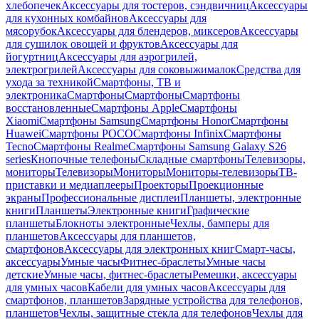
хлебопечек
Аксессуары для тостеров, сэндвичниц
Аксессуары
для кухонных комбайнов
Аксессуары для
мясорубок
Аксессуары для блендеров, миксеров
Аксессуары
для сушилок овощей и фруктов
Аксессуары для
йогуртниц
Аксессуары для аэрогрилей,
электрогрилей
Аксессуары для соковыжималок
Средства для
ухода за техникой
Смартфоны, ТВ и
электроника
Смартфоны
Смартфоны
Смартфоны
восстановленные
Смартфоны Apple
Смартфоны
Xiaomi
Смартфоны Samsung
Смартфоны Honor
Смартфоны
Huawei
Смартфоны POCO
Смартфоны Infinix
Смартфоны
Tecno
Смартфоны Realme
Смартфоны Samsung Galaxy S26
series
Кнопочные телефоны
Складные смартфоны
Телевизоры,
мониторы
Телевизоры
Мониторы
Мониторы-телевизоры
ТВ-
приставки и медиаплееры
Проекторы
Проекционные
экраны
Профессиональные дисплеи
Планшеты, электронные
книги
Планшеты
Электронные книги
Графические
планшеты
Блокноты электронные
Чехлы, бамперы для
планшетов
Аксессуары для планшетов,
смартфонов
Аксессуары для электронных книг
Смарт-часы,
аксессуары
Умные часы
Фитнес-браслеты
Умные часы
детские
Умные часы, фитнес-браслеты
Ремешки, аксессуары
для умных часов
Кабели для умных часов
Аксессуары для
смартфонов, планшетов
Зарядные устройства для телефонов,
планшетов
Чехлы, защитные стекла для телефонов
Чехлы для