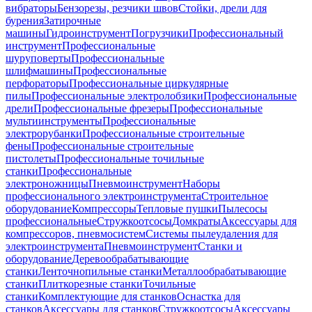
вибраторы
Бензорезы, резчики швов
Стойки, дрели для
бурения
Затирочные
машины
Гидроинструмент
Погрузчики
Профессиональный
инструмент
Профессиональные
шуруповерты
Профессиональные
шлифмашины
Профессиональные
перфораторы
Профессиональные циркулярные
пилы
Профессиональные электролобзики
Профессиональные
дрели
Профессиональные фрезеры
Профессиональные
мультиинструменты
Профессиональные
электрорубанки
Профессиональные строительные
фены
Профессиональные строительные
пистолеты
Профессиональные точильные
станки
Профессиональные
электроножницы
Пневмоинструмент
Наборы
профессионального электроинструмента
Строительное
оборудование
Компрессоры
Тепловые пушки
Пылесосы
профессиональные
Стружкоотсосы
Домкраты
Аксессуары для
компрессоров, пневмосистем
Системы пылеудаления для
электроинструмента
Пневмоинструмент
Станки и
оборудование
Деревообрабатывающие
станки
Ленточнопильные станки
Металлообрабатывающие
станки
Плиткорезные станки
Точильные
станки
Комплектующие для станков
Оснастка для
станков
Аксессуары для станков
Стружкоотсосы
Аксессуары