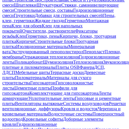
смеси
Шпатлевки
Штукатурки
Стяжки, самонивелирующие
смеси
Строительные смеси, составы
Гидроизоляционные
смеси
Грунтовки
Добавки для строительных смесей
Пены,
клеи, герметики
Жидкие гвозди
Герметики
Монтажная
пена
Клеи для обоев
Клеи для напольных
покрытий
Очистители, растворители
Фиксаторы
резьбы
Клеи
Герметики, пены
Кирпичи, блоки, тротуарная
плитка
Кирпичи
Строительные блоки
Тротуарная
плитка
Изоляционные материалы
Минеральная
вата
Экструдированный пенополистирол
Пенопласт
Пленки,
мембраны
Отражающая теплоизоляция
Гидроизоляционные
ленты
Поликарбонат
Шумоизоляция
Теплоизоляция
Звукоизоляц
плитные и пиломатериалы
Плиты OSB
Фанера
ДСП,
ЛДСП
Мебельные щиты
Террасные доски
Древесные
плиты
Пиломатериалы
Материалы для сухого
строительства
Гипсокартон
Гипсоволокнистые
листы
Цементные плиты
Профили для
гипсокартона
Комплектующие для гипсокартона
Ленты
армирующие
Уплотнительные ленты
Гипсовые и цементные
плиты
Вентиляторы вытяжные
Системы воздуховодов
Решетки
вентиляционные, диффузоры
Кровля и водосток
Черепица и
кровельные материалы
Водосточные системы
Поверхностный
водоотвод
Кровельные софиты
Доборные элементы
кровли
Гидроизоляционные