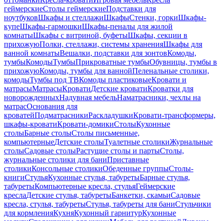
геймерские
Столы геймерские
Подставки для
ноутбуков
Шкафы и стеллажи
Шкафы
Стенки, горки
Шкафы-
купе
Шкафы-гармошки
Шкафы-пеналы для жилой
комнаты
Шкафы с витриной, буфеты
Шкафы, секции в
прихожую
Полки, стеллажи, системы хранения
Шкафы для
ванной комнаты
Вешалки, подставки для зонтов
Комоды,
тумбы
Комоды
Тумбы
Прикроватные тумбы
Обувницы, тумбы в
прихожую
Комоды, тумбы для ванной
Пеленальные столики,
комоды
Тумбы под ТВ
Комоды пластиковые
Кровати и
матрасы
Матрасы
Кровати
Детские кровати
Кроватки для
новорожденных
Надувная мебель
Наматрасники, чехлы на
матрас
Основания для
кроватей
Подматрасники
Раскладушки
Кровати-трансформеры,
шкафы-кровати
Кровати-домики
Столы
Кухонные
столы
Барные столы
Столы письменные,
компьютерные
Детские столы
Туалетные столики
Журнальные
столы
Садовые столы
Растущие столы и парты
Столы,
журнальные столики для бани
Приставные
столики
Консольные столики
Обеденные группы
Столы-
книги
Стулья
Кухонные стулья, табуреты
Барные стулья,
табуреты
Компьютерные кресла, стулья
Геймерские
кресла
Детские стулья, табуреты
Банкетки, скамьи
Садовые
кресла, стулья, табуреты
Стулья, табуреты для бани
Стульчики
для кормления
Кухня
Кухонный гарнитур
Кухонные