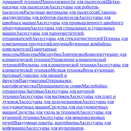
домашней техники
Принадлежности для пылесосов
Щетки,
насадки для пылесосов
Аксессуары для роботов-
пылесосов
Расходные материалы для пылесосов
Станции,
аккумуляторы для роботов-пылесосов
Аксессуары для
швейных машин
Аксессуары для промышленного швейного
оборудования
Аксессуары для стиральных и сушильных
машин
Аксессуары для пароочистителей,
отпаривателей
Аксессуары для стеклоочистителей
Техника для
измельчения продуктов
Блендеры
Кухонные комбайны,
измельчители
Планетарные
миксеры
Миксеры
Мясорубки
Ломтерезки
Комплектующие для
климатической техники
Управление климатической
техникой
Фильтры для климатической техники
Аксессуары для
климатической техники
Мелкая техника
Весы кухонные,
бытовые
Сушилки для овощей и
фруктов
Вакууматоры
Открывалки,
картофелечистки
Проращиватели семян
Маслобойки,
сепараторы бытовые
Аксессуары для крупной
техники
Аксессуары для вытяжек
Аксессуары для плит и
духовок
Аксессуары для холодильников
Аксессуары для
посудомоечных машин
Средства для посудомоечных
машин
Средства для ухода за техникой
Аксессуары для
кухонной техники
Аксессуары для микроволновых
печей
Вакуумные пакеты, контейнеры
Аксессуары для
кофемашин
Аксессуары для мультиварок,