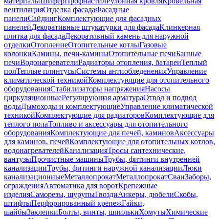
материалы
Шифер
Профнастил
Рулонная кровля
Кровельная
вентиляция
Отделка фасада
Фасадные
панели
Сайдинг
Комплектующие для фасадных
панелей
Декоративные штукатурки для фасада
Клинкерная
плитка для фасада
Декоративный камень для наружной
отделки
Отопление
Отопительные котлы
Газовые
колонки
Камины, печи-камины
Отопительные печи
Банные
печи
Водонагреватели
Радиаторы отопления, батареи
Теплый
пол
Теплые плинтусы
Системы антиобледенения
Управление
климатической техникой
Комплектующие для отопительного
оборудования
Стабилизаторы напряжения
Насосы
циркуляционные
Регулирующая арматура
Отвод и подвод
воды
Дымоходы и комплектующие
Управление климатической
техникой
Комплектующие для радиаторов
Комплектующие для
теплого пола
Топливо и аксессуары для отопительного
оборудования
Комплектующие для печей, каминов
Аксессуары
для каминов, печей
Комплектующие для отопительных котлов,
водонагревателей
Канализация
Тросы сантехнические,
вантузы
Прочистные машины
Трубы, фитинги внутренней
канализации
Трубы, фитинги наружной канализации
Люки
канализационные
Металлопрокат
Металлопрокат
Сваи
Заборы,
ограждения
Автоматика для ворот
Крепежные
изделия
Саморезы, шурупы
Гвозди
Анкеры, дюбели
Скобы,
штифты
Перфорированный крепеж
Гайки,
шайбы
Заклепки
Болты, винты, шпильки
Хомуты
Химические