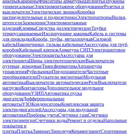
анкеры
Карабины
Фиксаторы арматуры
Шплинты
Пружины
универсальные
Электромонтажное оборудование
Розетки и
выключатели
Электрические звонки
Коробки
распределительные и подрозетники
Электропатроны
Вилки,
штепсели
Заземление
Электромонтажные
изделия
Клеммы
Средства диэлектрические
Трубки
термоусаживаемые
Изолирующие зажимы
Кабель и системы
для прокладки
Короба, трубы, металлорукав
Силовой
кабель
Наконечники, гильзы кабельные
Аксессуары для труб,
коробов
Кабельный крепеж
Арматура СИП
Электрощитовое
оборудование
Электрощиты
Аксессуары для
электрощита
Шины электротехнические
Выключатели
путевые, концевые
Трансформаторы
Аппаратура
управления
Рубильники
Предохранители
Частотные
преобразователи
Пускатели магнитные
Модульная
автоматика
Выключатели автоматические
Реле
Выключатели
нагрузки
Контакторы
Дополнительное модульное
оборудование
УЗИП
Автоматика пуска
двигателя
Дифференциальные
автоматы
УЗО
Конденсаторы
Комплексная защита
электродвигателей
Аксессуары для модульной
автоматики
Приборы учета
Счетчики газа
Счетчики
электроэнергии
Счетчики воды
Ремонт и отделка
Напольные
покрытия и
плитка
Плитка
Ламинат
Линолеум
Керамогранит
Спортивные