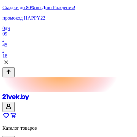
Скидки до 80% ко Дню Рождения!
промокод HAPPY22
0
дн
09
:
45
:
18
Каталог товаров