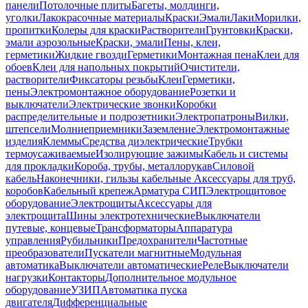
панели
Потолочные плиты
Багеты, молдинги,
уголки
Лакокрасочные материалы
Краски
Эмали
Лаки
Морилки,
пропитки
Колеры для краски
Растворители
Грунтовки
Краски,
эмали аэрозольные
Краски, эмали
Пены, клеи,
герметики
Жидкие гвозди
Герметики
Монтажная пена
Клеи для
обоев
Клеи для напольных покрытий
Очистители,
растворители
Фиксаторы резьбы
Клеи
Герметики,
пены
Электромонтажное оборудование
Розетки и
выключатели
Электрические звонки
Коробки
распределительные и подрозетники
Электропатроны
Вилки,
штепсели
Молниеприемники
Заземление
Электромонтажные
изделия
Клеммы
Средства диэлектрические
Трубки
термоусаживаемые
Изолирующие зажимы
Кабель и системы
для прокладки
Короба, трубы, металлорукав
Силовой
кабель
Наконечники, гильзы кабельные
Аксессуары для труб,
коробов
Кабельный крепеж
Арматура СИП
Электрощитовое
оборудование
Электрощиты
Аксессуары для
электрощита
Шины электротехнические
Выключатели
путевые, концевые
Трансформаторы
Аппаратура
управления
Рубильники
Предохранители
Частотные
преобразователи
Пускатели магнитные
Модульная
автоматика
Выключатели автоматические
Реле
Выключатели
нагрузки
Контакторы
Дополнительное модульное
оборудование
УЗИП
Автоматика пуска
двигателя
Дифференциальные