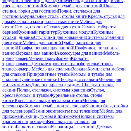
модули
Столешницы для кухни
Мебель для гостиной
Диваны,
кресла для гостиной
Комоды, тумбы для гостиной
Шкафы,
стенки, горки для гостиной
Полки, стеллажи для
гостиной
Журнальные столы, столы-книги
Кресла, стулья для
дома
Кресла-качалки, кресла-маятники
Мебель для
кухни
Столы, столики
Стулья для кухни
Стулья, табуреты
барные
Кухонный гарнитур
Кухонные модули
Кухонные
уголки, диваны
Стульчики для кормления
Системы хранения
для кухни
Мебель для ванной
Тумбы, консоли для
ванной
Шкафы, пеналы для ванной
Шкафчики, полки для
ванной
Зеркала для ванной
Аксессуары для ванной
Мебель-
трансформер
Мебель-трансформер
Кровати-
трансформеры
Детские кроватки-трансформеры
Столы-
трансформеры
Мебель для спальни
Зеркала
Комплекты мебели
для спальни
Прикроватные тумбы
Комоды и тумбы для
спальни
Туалетные столики
Шкафы для спальни
Мебель для
жилых комнат
Диваны, кресла для дома
Шкафы, стенки,
секции
Полки, стеллажи, системы хранения
Стулья,
кресла
Комоды и тумбы
Журнальные столы, столы-
книги
Кресла-качалки, кресла-маятники
Мебель для
телевизора
Комоды, тумбы под телевизор
Кронштейны, стойки
для телевизора
Каминокомплекты под телевизор
Мебель для
прихожей
Секции, тумбы в прихожую
Полки и системы
хранения в прихожую
Вешалки, подставки для
зонтов
Банкетки, скамьи
Ключницы, газетницы
Детская