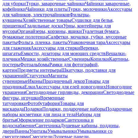
для уборки
Турки, заварочные чайники
Чайники заварочные,
кофейники
Чайники для плиты
Турки, молочники
Аксессуары
для чайников, электрочайников
Фильтры-
кувшины
Хозяйственные товары
Сушилки для белья,
прищепки
Гладильные доски
Урны, контейнеры для
мусора
Органайзеры, корзины, ящики
Туалетная бумага,
бумажные полотенца
Салфетки, мочалки, губки, мусорные
пакеты
Фольга, пленка, пакеты
Упаковочная тара
Аксессуары
для глажения
Аксессуары для стирки
Веревки,
шпагаты
Емкости, дозаторы для моющих средств
Вешалки-
плечики
Мешки хозяйственные
Сувениры
Копилки
Картины,
постеры
Фотоальбомы
Рамки для фотографий,
картин
Предметы интерьера
Шкатулки, подставки для
украшений
Статуэтки
Магниты
сувенирные
Иконы
Праздничный декор
Товары для
праздника
Елки
Аксессуары для елей новогодних
Новогодние
украшения
Светодиодные гирлянды, декорации
Светодиодные
фигуры, игрушки
Временные
татуировки
Фотобутафория
Товары для
маскарада
Подарки
Подарки, подарочные наборы
Подарочные
наборы косметики для лица и тела
Наборы для
бритья
Оформление подарков
Сантехника и
водоснабжение
Сантехника
Душевые кабины, поддоны,
двери
Ванны
Унитазы
Умывальники
Умывальники со
смесителями
Смесители
Душевые панели,