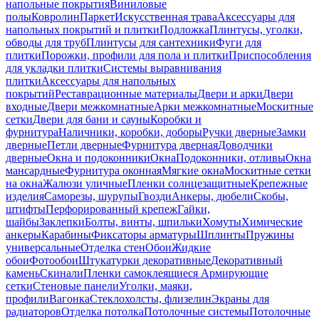
напольные покрытия
Виниловые
полы
Ковролин
Паркет
Искусственная трава
Аксессуары для
напольных покрытий и плитки
Подложка
Плинтусы, уголки,
обводы для труб
Плинтусы для сантехники
Фуги для
плитки
Порожки, профили для пола и плитки
Приспособления
для укладки плитки
Системы выравнивания
плитки
Аксессуары для напольных
покрытий
Реставрационные материалы
Двери и арки
Двери
входные
Двери межкомнатные
Арки межкомнатные
Москитные
сетки
Двери для бани и сауны
Коробки и
фурнитура
Наличники, коробки, доборы
Ручки дверные
Замки
дверные
Петли дверные
Фурнитура дверная
Доводчики
дверные
Окна и подоконники
Окна
Подоконники, отливы
Окна
мансардные
Фурнитура оконная
Мягкие окна
Москитные сетки
на окна
Жалюзи уличные
Пленки солнцезащитные
Крепежные
изделия
Саморезы, шурупы
Гвозди
Анкеры, дюбели
Скобы,
штифты
Перфорированный крепеж
Гайки,
шайбы
Заклепки
Болты, винты, шпильки
Хомуты
Химические
анкеры
Карабины
Фиксаторы арматуры
Шплинты
Пружины
универсальные
Отделка стен
Обои
Жидкие
обои
Фотообои
Штукатурки декоративные
Декоративный
камень
Скинали
Пленки самоклеящиеся
Армирующие
сетки
Стеновые панели
Уголки, маяки,
профили
Вагонка
Стеклохолсты, флизелин
Экраны для
радиаторов
Отделка потолка
Потолочные системы
Потолочные