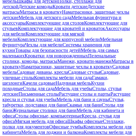
мебель
Шкафы для детской
Полки, стеллажи для
детской
Детские комоды
Кровати детские
Детские
матрасы
Матрасы в кроватку
Наматрасники, защитные чехлы
детские
Мебель для детского сада
Мебельная фурнитура и
аксессуары
Комплектующие для столов
Комплектующие для
стульев
Комплектующие для кроватей и кроваток
Аксессуары
для мебели
Комплектующие для мягкой
мебели
Комплектующие для корпусной мебели
Мебельная
фурнитура
Чехлы для мебели
Системы хранения для
кухни
Товары для безопасности детей
Мебель для самых
маленьких
Кроватки для новорожденных
Пеленальные
столики, комоды, матрасы
Манежи, кровати-манежи
Матрасы в
кроватку
Наматрасники, защитные чехлы в кроватку
Садовая
мебель
Садовые диваны, кресла
Садовые стулья
Садовые,
уличные столы
Комплекты мебели для сада
Гамаки,
шезлонги
Качели садовые
Надувная мебель
Кухни
походные
Столы для сада
Мебель для учебы
Столы, стулья
детские
Письменные столы
Растущие столы и парты
Растущие
кресла и стулья для учебы
Мебель для бани и сауны
Стулья,
табуретки, подставки для бани
Скамьи для бани
Столы для
бани
Журнальные столики для бани
Мебель для кабинета и
офиса
Столы офисные, компьютерные
Кресла, стулья для
офиса
Мягкая мебель для офиса
Шкафы офисные
Стеллажи,
полки для документов
Офисные тумбы
Комплекты мебели для
кабинета
Мебель для лоджии и балкона
Комплекты мебели для