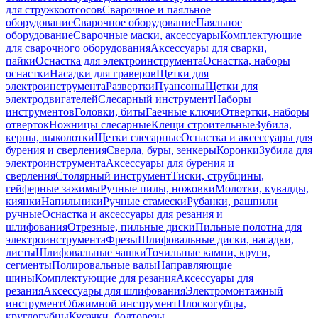
для стружкоотсосов
Сварочное и паяльное
оборудование
Сварочное оборудование
Паяльное
оборудование
Сварочные маски, аксессуары
Комплектующие
для сварочного оборудования
Аксессуары для сварки,
пайки
Оснастка для электроинструмента
Оснастка, наборы
оснастки
Насадки для граверов
Щетки для
электроинструмента
Развертки
Пуансоны
Щетки для
электродвигателей
Слесарный инструмент
Наборы
инструментов
Головки, биты
Гаечные ключи
Отвертки, наборы
отверток
Ножницы слесарные
Клещи строительные
Зубила,
керны, выколотки
Щетки слесарные
Оснастка и аксессуары для
бурения и сверления
Сверла, буры, зенкеры
Коронки
Зубила для
электроинструмента
Аксессуары для бурения и
сверления
Столярный инструмент
Тиски, струбцины,
гейферные зажимы
Ручные пилы, ножовки
Молотки, кувалды,
киянки
Напильники
Ручные стамески
Рубанки, рашпили
ручные
Оснастка и аксессуары для резания и
шлифования
Отрезные, пильные диски
Пильные полотна для
электроинструмента
Фрезы
Шлифовальные диски, насадки,
листы
Шлифовальные чашки
Точильные камни, круги,
сегменты
Полировальные валы
Направляющие
шины
Комплектующие для резания
Аксессуары для
резания
Аксессуары для шлифования
Электромонтажный
инструмент
Обжимной инструмент
Плоскогубцы,
круглогубцы
Кусачки, болторезы,