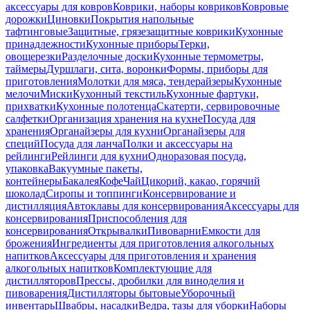
аксессуары для ковров
Коврики, наборы ковриков
Ковровые
дорожки
Циновки
Покрытия напольные
тафтинговые
Защитные, грязезащитные коврики
Кухонные
принадлежности
Кухонные приборы
Терки,
овощерезки
Разделочные доски
Кухонные термометры,
таймеры
Дуршлаги, сита, воронки
Формы, приборы для
приготовления
Молотки для мяса, тендерайзеры
Кухонные
мелочи
Миски
Кухонный текстиль
Кухонные фартуки,
прихватки
Кухонные полотенца
Скатерти, сервировочные
салфетки
Организация хранения на кухне
Посуда для
хранения
Органайзеры для кухни
Органайзеры для
специй
Посуда для ланча
Полки и аксессуары на
рейлинги
Рейлинги для кухни
Одноразовая посуда,
упаковка
Вакуумные пакеты,
контейнеры
Бакалея
Кофе
Чай
Цикорий, какао, горячий
шоколад
Сиропы и топпинги
Консервирование и
дистилляция
Автоклавы для консервирования
Аксессуары для
консервирования
Приспособления для
консервирования
Открывалки
Пивоварни
Емкости для
брожения
Ингредиенты для приготовления алкогольных
напитков
Аксессуары для приготовления и хранения
алкогольных напитков
Комплектующие для
дистилляторов
Прессы, дробилки для виноделия и
пивоварения
Дистилляторы бытовые
Уборочный
инвентарь
Швабры, насадки
Ведра, тазы для уборки
Наборы