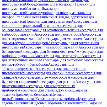
инструментов
Оборудование для мастерской
Тележки для
инструментов
Магниты
Шкафы для
инструментов
Комплектующие для инструментальных
шкафов
Стеллажи металлические
Стенды, держатели для
инструментов
Поддоны для инструментов
Аксессуары для
силовой и строительной техники
Аксессуары для
бензорезов
Аксессуары для бетоносмесителей
Аксессуары для
виброоборудования
Аксессуары для генераторов
Аксессуары
для затирочных машин
Аксессуары для мотопомп
Аксессуары
для мотобуров и бензобуров
Аксессуары для строительного
инструмента
Аксессуары пневмооборудования
Аксессуары для
бензорезов
Аксессуары для бетоносмесителей
Аксессуары для
виброоборудования
Аксессуары для генераторов
Аксессуары
для затирочных машин
Аксессуары для мотопомп
Аксессуары
для мотобуров и бензобуров
Аксессуары для
электроинструмента
Аксессуары для компрессоров,
пневмосистем
Аксессуары для сварки, пайки
Аксессуары для
станков
Аксессуары для стружкоотсосов
Аксессуары для
бурения и сверления
Аксессуары для резания
Аксессуары для
шлифования
Аксессуары для измерительных
приборов
Аксессуары для станков
Дом и сад
Садовая
техника
Триммеры, бензокосы
Цепные
пилы
Газонокосилки
Культиваторы, мотоблоки
Кусторезы,
садовые ножницы
Садовые, кормовые измельчители
Садовые