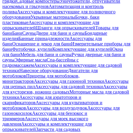
грядки
Садовые компостеры
Уничтожители, отпугиватели
насекомых и грызунов
Автоматизация и контроль
полива
Аксессуары и комплектующие для поливочного
оборудования
Укрывные материалы
Бочки, баки
пластиковые
Аксессуары и комплектующие для
опрыскивателей
Шланги для опрыскивателей
Товары для
бани
Бани
Сауны
Двери для бани и сауны
Бондарные
изделия
Банные принадлежности
Аксессуары для
бани
Оснащение и декор для бани
Измерительные приборы для
бани
Фитобочки, купели
Комплектующие для купелей
Окна
для бани
Мебель для бани и сауны
Ручки дверные для бани и
сауны
Эфирные масла
Спа-бассейны с
гидромассажем
Аксессуары и комплектующие для садовой
техники
Навесное оборудование
Двигатели для
мотоблоков
Прицепы для мотоблоков,
минитракторов
Аксессуары для газонной техники
Аксессуары
для цепных пил
Аксессуары для садовой техники
Аксессуары
для кусторезов, ножниц садовых
Моторные масла для садовой
техники
Аксессуары для аэратоторов и
скарификаторов
Аксессуары для культиваторов и
мотоблоков
Аксессуары для воздуходувок
Аксессуары для
газонокосилок
Аксессуары для бензокос и
триммеров
Аксессуары для моек высокого
давления
Аксессуары и комплектующие для
опрыскивателей
Запчасти для садовых