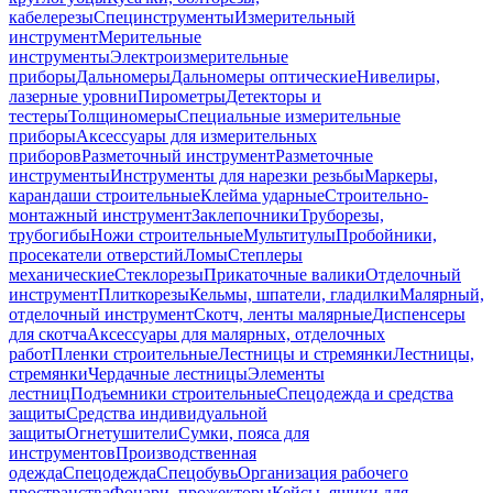
кабелерезы
Специнструменты
Измерительный
инструмент
Мерительные
инструменты
Электроизмерительные
приборы
Дальномеры
Дальномеры оптические
Нивелиры,
лазерные уровни
Пирометры
Детекторы и
тестеры
Толщиномеры
Специальные измерительные
приборы
Аксессуары для измерительных
приборов
Разметочный инструмент
Разметочные
инструменты
Инструменты для нарезки резьбы
Маркеры,
карандаши строительные
Клейма ударные
Строительно-
монтажный инструмент
Заклепочники
Труборезы,
трубогибы
Ножи строительные
Мультитулы
Пробойники,
просекатели отверстий
Ломы
Степлеры
механические
Стеклорезы
Прикаточные валики
Отделочный
инструмент
Плиткорезы
Кельмы, шпатели, гладилки
Малярный,
отделочный инструмент
Скотч, ленты малярные
Диспенсеры
для скотча
Аксессуары для малярных, отделочных
работ
Пленки строительные
Лестницы и стремянки
Лестницы,
стремянки
Чердачные лестницы
Элементы
лестниц
Подъемники строительные
Спецодежда и средства
защиты
Средства индивидуальной
защиты
Огнетушители
Сумки, пояса для
инструментов
Производственная
одежда
Спецодежда
Спецобувь
Организация рабочего
пространства
Фонари, прожекторы
Кейсы, ящики для