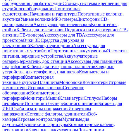
оборудования для фотостудии
Стойки, системы крепления для
студийного оборудования
Портативная
аудиотехника
Наушники и гарнитуры
Портативные колонки,
акустика
Умные колонки
MP3-плееры
Диктофоны
CD-
проигрыватели
Аксессуары для телевизоров
Кронштейны,
стойки
Кабели для телевизоров
Подписки на видеосервисы
ТВ-
антенны
ТВ-тюнеры
Аксессуары для ТВ
Аксессуары для
проектора
Очки 3D
Средства для ухода за
электроникой
Кабели, переходники
Аксессуары для
портативных устройств
Портативные аккумуляторы
Элементы
питания, зарядные устройства
Аккумуляторные
батареи
Держатели, док-станции
Аксессуары для планшетов,
смартфонов
Кабели для телефонов, планшетов
Зарядные
устройства для телефонов, планшетов
Компьютеры и
периферия
Компьютерная
техника
Ноутбуки
Планшеты
Моноблоки
Компьютеры
Игровые
компьютеры
Игровые консоли
Серверное
оборудование
Компьютерная
периферия
Мониторы
Мыши
Клавиатуры
Стилусы
Наборы
периферии
Источники бесперебойного питания
Батареи для
ИБП
Стабилизаторы напряжения
Инверторы
напряжения
Сетевые фильтры, удлинители
Веб-
камеры
Игровые контроллеры
Мультимедиа
акустика
Наушники и гарнитуры
Компьютерные кабели,
переходники
Зарядные, аккумуляторы
Док-станции,