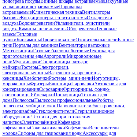
подогрева посуды
Винные шкафы встраиваемые
Вакуумные
упаковщики встраиваемые
Пароварки
встраиваемые
Климатическая техника
Вентиляторы
бытовые
Кондиционеры, сплит-системы
Охладители
воздуха
Водонагреватели
Увлажнители, очистители
воздуха
Камины, печи-камины
Обогреватели
Тепловые
завесы
Тепловые
пушки
Биокамины
Проветриватели
Отопительные печи
Банные
печи
Порталы для каминов
Вентиляторы вытяжные
Метеостанции
Газовые баллоны бытовые
Техника для
приготовления еды
Аэрогрили
Микроволновые
печи
Мультиварки
Сэндвичницы, хот-дог
мейкеры
Тостеры
Электрогрили,
электрошашлычницы
Вафельницы, орешницы,
кексницы
Хлебопечки
Ростеры, мини-печи
Йогуртницы,
мороженицы
Фризеры
Блинницы
Пароварки
Автоклавы для
консервирования
Сыроварни
Фритюрницы, фондю-
фритюрницы
Яйцеварки
Попкорницы
Техника для
дома
Пылесосы
Пылесосы профессиональные
Роботы-
пылесосы, мойщики окон
Пароочистители
Электровеники,
электрошвабры
Стеклоочистители
Стерилизационное
оборудование
Техника для приготовления
напитков
Электрочайники
Кофеварки,
кофемашины
Соковыжималки
Кофемолки
Вспениватели
молока
Сифоны для газирования воды
Аксессуары для