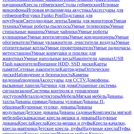
наушники
Кресла геймерские
Столы геймерские
Игровые
микрофоны
Игровая мультимедиа акустика
Аксессуары для
геймеров
Фигурки Funko Pop
Подставки для
ноутбуков
Светодиодные ленты
Лампы для мониторов
Умная
техника
Умные роботы-пылесосы
Умные телевизоры
Умные
стиральные машины
Умные чайники
Умные роботы
кулинарные
Умные вентиляторы
Умные кондиционеры
Умные
обогреватели
Умные увлажнители, очистители воздуха
Умные
отопительные котлы
Умные проветриватели
Умные радиочасы,
метеостанции
Умные кормушки и поилки для
животных
Умные напольные весы
Накопители данных
USB
Flash накопители
Внешние HDD, SSD диски
Карты
памяти
Сетевые накопители
Картридеры
Оптические
диски
Наблюдение и безопасность
Камеры
видеонаблюдения
Аксессуары для CCTV
Домофоны,
вызывные панели
Датчики для дома
Охранные системы,
сигнализации
Системы контроля и управления
доступом
Металлодетекторы
Мебель
Мягкая мебель
Диваны,
тахты
Диваны прямые
Диваны угловые
Диваны П-
образные
Кухонные уголки, диваны
Диваны
модульные
Детские диваны
Диваны садовые
Комплекты мягкой
мебели
Бескаркасные кресла-мешки и диваны
Надувные
диваны
Кресла
Кресла
Кресла-мешки и пуфы
Кресла-качалки,
кресла-маятники
Детские кресла, пуфы
Надувные кресла
Пуфы,
оттоманки
Кресла-кровати
Игровая мебель
Кресла