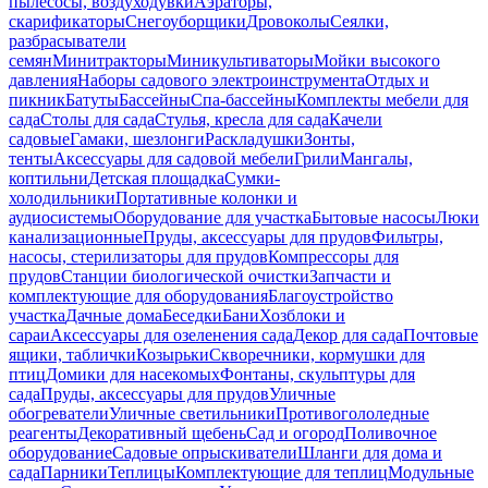
пылесосы, воздуходувки
Аэраторы,
скарификаторы
Снегоуборщики
Дровоколы
Сеялки,
разбрасыватели
семян
Минитракторы
Миникультиваторы
Мойки высокого
давления
Наборы садового электроинструмента
Отдых и
пикник
Батуты
Бассейны
Спа-бассейны
Комплекты мебели для
сада
Столы для сада
Стулья, кресла для сада
Качели
садовые
Гамаки, шезлонги
Раскладушки
Зонты,
тенты
Аксессуары для садовой мебели
Грили
Мангалы,
коптильни
Детская площадка
Сумки-
холодильники
Портативные колонки и
аудиосистемы
Оборудование для участка
Бытовые насосы
Люки
канализационные
Пруды, аксессуары для прудов
Фильтры,
насосы, стерилизаторы для прудов
Компрессоры для
прудов
Станции биологической очистки
Запчасти и
комплектующие для оборудования
Благоустройство
участка
Дачные дома
Беседки
Бани
Хозблоки и
сараи
Аксессуары для озеленения сада
Декор для сада
Почтовые
ящики, таблички
Козырьки
Скворечники, кормушки для
птиц
Домики для насекомых
Фонтаны, скульптуры для
сада
Пруды, аксессуары для прудов
Уличные
обогреватели
Уличные светильники
Противогололедные
реагенты
Декоративный щебень
Сад и огород
Поливочное
оборудование
Садовые опрыскиватели
Шланги для дома и
сада
Парники
Теплицы
Комплектующие для теплиц
Модульные