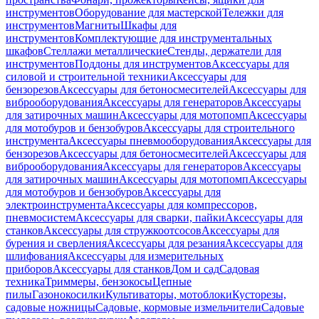
инструментов
Оборудование для мастерской
Тележки для
инструментов
Магниты
Шкафы для
инструментов
Комплектующие для инструментальных
шкафов
Стеллажи металлические
Стенды, держатели для
инструментов
Поддоны для инструментов
Аксессуары для
силовой и строительной техники
Аксессуары для
бензорезов
Аксессуары для бетоносмесителей
Аксессуары для
виброоборудования
Аксессуары для генераторов
Аксессуары
для затирочных машин
Аксессуары для мотопомп
Аксессуары
для мотобуров и бензобуров
Аксессуары для строительного
инструмента
Аксессуары пневмооборудования
Аксессуары для
бензорезов
Аксессуары для бетоносмесителей
Аксессуары для
виброоборудования
Аксессуары для генераторов
Аксессуары
для затирочных машин
Аксессуары для мотопомп
Аксессуары
для мотобуров и бензобуров
Аксессуары для
электроинструмента
Аксессуары для компрессоров,
пневмосистем
Аксессуары для сварки, пайки
Аксессуары для
станков
Аксессуары для стружкоотсосов
Аксессуары для
бурения и сверления
Аксессуары для резания
Аксессуары для
шлифования
Аксессуары для измерительных
приборов
Аксессуары для станков
Дом и сад
Садовая
техника
Триммеры, бензокосы
Цепные
пилы
Газонокосилки
Культиваторы, мотоблоки
Кусторезы,
садовые ножницы
Садовые, кормовые измельчители
Садовые