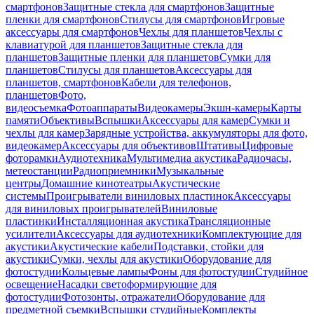
смартфонов
Защитные стекла для смартфонов
Защитные
пленки для смартфонов
Стилусы для смартфонов
Игровые
аксессуары для смартфонов
Чехлы для планшетов
Чехлы с
клавиатурой для планшетов
Защитные стекла для
планшетов
Защитные пленки для планшетов
Сумки для
планшетов
Стилусы для планшетов
Аксессуары для
планшетов, смартфонов
Кабели для телефонов,
планшетов
Фото,
видеосъемка
Фотоаппараты
Видеокамеры
Экшн-камеры
Карты
памяти
Объективы
Вспышки
Аксессуары для камер
Сумки и
чехлы для камер
Зарядные устройства, аккумуляторы для фото,
видеокамер
Аксессуары для объективов
Штативы
Цифровые
фоторамки
Аудиотехника
Мультимедиа акустика
Радиочасы,
метеостанции
Радиоприемники
Музыкальные
центры
Домашние кинотеатры
Акустические
системы
Проигрыватели виниловых пластинок
Аксессуары
для виниловых проигрывателей
Виниловые
пластинки
Инсталляционная акустика
Трансляционные
усилители
Аксессуары для аудиотехники
Комплектующие для
акустики
Акустические кабели
Подставки, стойки для
акустики
Сумки, чехлы для акустики
Оборудование для
фотостудии
Кольцевые лампы
Фоны для фотостудии
Студийное
освещение
Насадки светоформирующие для
фотостудии
Фотозонты, отражатели
Оборудование для
предметной съемки
Вспышки студийные
Комплекты