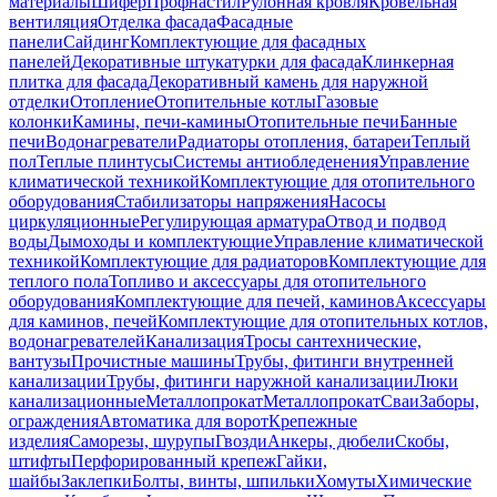
материалы
Шифер
Профнастил
Рулонная кровля
Кровельная
вентиляция
Отделка фасада
Фасадные
панели
Сайдинг
Комплектующие для фасадных
панелей
Декоративные штукатурки для фасада
Клинкерная
плитка для фасада
Декоративный камень для наружной
отделки
Отопление
Отопительные котлы
Газовые
колонки
Камины, печи-камины
Отопительные печи
Банные
печи
Водонагреватели
Радиаторы отопления, батареи
Теплый
пол
Теплые плинтусы
Системы антиобледенения
Управление
климатической техникой
Комплектующие для отопительного
оборудования
Стабилизаторы напряжения
Насосы
циркуляционные
Регулирующая арматура
Отвод и подвод
воды
Дымоходы и комплектующие
Управление климатической
техникой
Комплектующие для радиаторов
Комплектующие для
теплого пола
Топливо и аксессуары для отопительного
оборудования
Комплектующие для печей, каминов
Аксессуары
для каминов, печей
Комплектующие для отопительных котлов,
водонагревателей
Канализация
Тросы сантехнические,
вантузы
Прочистные машины
Трубы, фитинги внутренней
канализации
Трубы, фитинги наружной канализации
Люки
канализационные
Металлопрокат
Металлопрокат
Сваи
Заборы,
ограждения
Автоматика для ворот
Крепежные
изделия
Саморезы, шурупы
Гвозди
Анкеры, дюбели
Скобы,
штифты
Перфорированный крепеж
Гайки,
шайбы
Заклепки
Болты, винты, шпильки
Хомуты
Химические