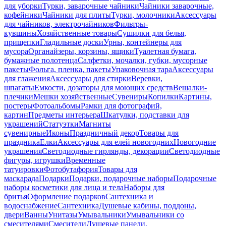
для уборки
Турки, заварочные чайники
Чайники заварочные,
кофейники
Чайники для плиты
Турки, молочники
Аксессуары
для чайников, электрочайников
Фильтры-
кувшины
Хозяйственные товары
Сушилки для белья,
прищепки
Гладильные доски
Урны, контейнеры для
мусора
Органайзеры, корзины, ящики
Туалетная бумага,
бумажные полотенца
Салфетки, мочалки, губки, мусорные
пакеты
Фольга, пленка, пакеты
Упаковочная тара
Аксессуары
для глажения
Аксессуары для стирки
Веревки,
шпагаты
Емкости, дозаторы для моющих средств
Вешалки-
плечики
Мешки хозяйственные
Сувениры
Копилки
Картины,
постеры
Фотоальбомы
Рамки для фотографий,
картин
Предметы интерьера
Шкатулки, подставки для
украшений
Статуэтки
Магниты
сувенирные
Иконы
Праздничный декор
Товары для
праздника
Елки
Аксессуары для елей новогодних
Новогодние
украшения
Светодиодные гирлянды, декорации
Светодиодные
фигуры, игрушки
Временные
татуировки
Фотобутафория
Товары для
маскарада
Подарки
Подарки, подарочные наборы
Подарочные
наборы косметики для лица и тела
Наборы для
бритья
Оформление подарков
Сантехника и
водоснабжение
Сантехника
Душевые кабины, поддоны,
двери
Ванны
Унитазы
Умывальники
Умывальники со
смесителями
Смесители
Душевые панели,