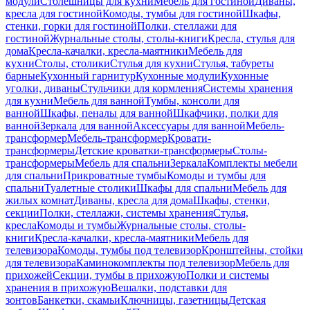
модули
Столешницы для кухни
Мебель для гостиной
Диваны,
кресла для гостиной
Комоды, тумбы для гостиной
Шкафы,
стенки, горки для гостиной
Полки, стеллажи для
гостиной
Журнальные столы, столы-книги
Кресла, стулья для
дома
Кресла-качалки, кресла-маятники
Мебель для
кухни
Столы, столики
Стулья для кухни
Стулья, табуреты
барные
Кухонный гарнитур
Кухонные модули
Кухонные
уголки, диваны
Стульчики для кормления
Системы хранения
для кухни
Мебель для ванной
Тумбы, консоли для
ванной
Шкафы, пеналы для ванной
Шкафчики, полки для
ванной
Зеркала для ванной
Аксессуары для ванной
Мебель-
трансформер
Мебель-трансформер
Кровати-
трансформеры
Детские кроватки-трансформеры
Столы-
трансформеры
Мебель для спальни
Зеркала
Комплекты мебели
для спальни
Прикроватные тумбы
Комоды и тумбы для
спальни
Туалетные столики
Шкафы для спальни
Мебель для
жилых комнат
Диваны, кресла для дома
Шкафы, стенки,
секции
Полки, стеллажи, системы хранения
Стулья,
кресла
Комоды и тумбы
Журнальные столы, столы-
книги
Кресла-качалки, кресла-маятники
Мебель для
телевизора
Комоды, тумбы под телевизор
Кронштейны, стойки
для телевизора
Каминокомплекты под телевизор
Мебель для
прихожей
Секции, тумбы в прихожую
Полки и системы
хранения в прихожую
Вешалки, подставки для
зонтов
Банкетки, скамьи
Ключницы, газетницы
Детская