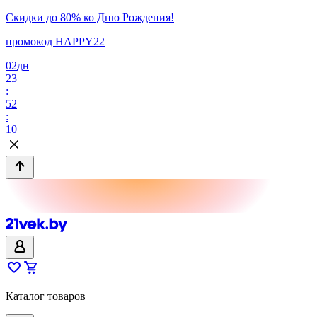
Скидки до 80% ко Дню Рождения!
промокод HAPPY22
02
дн
23
:
52
:
10
Каталог товаров