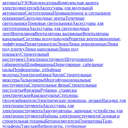
автоматы
УЗО
Конденсаторы
Комплексная защита
электродвигателей
Аксессуары для модульной
автоматики
Светотехника
Промышленное и сигнальное
освещение
Светодиодные ленты
Точечные
светильники
Трековые светильники
Аксессуары для
светотехники
Аксессуары для светодиодных
лент
Вентиляция
Вентиляторы вытяжные
Вентиляторы
канальные
Системы воздуховодов
Решетки вентиляционные,
диффузоры
Проветриватели
Люки
Люки ревизионные
Люки
под плитку
Люки напольные
Люки под
покраску
Строительный
инструмент
Электроинструмент
Шуруповерты,
гайковерты
Шлифмашины
Циркулярные, сабельные
пилы
Перфораторы, отбойные
молотки
Электролобзики
Дрели
Строительные
миксеры
Дальномеры
Многофункциональные
инструменты
Строительные фены
Строительные
пистолеты
Фрезеры
Рубанки, стамески
электрические
Краскопульты
Степлеры,
гвоздезабиватели
Электрические ножницы, резаки
Насадки для
электроинструмента
Аксессуары для
электроинструмента
Аккумуляторы, зарядные устройства для
электроинструмента
Наборы электроинструмента
Силовая и
строительная техника
Бетоносмесители
Генераторы
Тали,
тельферы
Такелаж
Виброплиты, глубинные