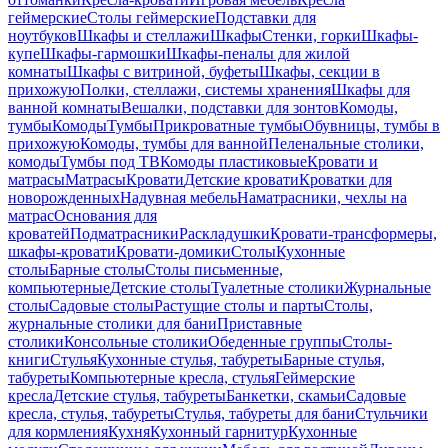
геймерские
Столы геймерские
Подставки для
ноутбуков
Шкафы и стеллажи
Шкафы
Стенки, горки
Шкафы-
купе
Шкафы-гармошки
Шкафы-пеналы для жилой
комнаты
Шкафы с витриной, буфеты
Шкафы, секции в
прихожую
Полки, стеллажи, системы хранения
Шкафы для
ванной комнаты
Вешалки, подставки для зонтов
Комоды,
тумбы
Комоды
Тумбы
Прикроватные тумбы
Обувницы, тумбы в
прихожую
Комоды, тумбы для ванной
Пеленальные столики,
комоды
Тумбы под ТВ
Комоды пластиковые
Кровати и
матрасы
Матрасы
Кровати
Детские кровати
Кроватки для
новорожденных
Надувная мебель
Наматрасники, чехлы на
матрас
Основания для
кроватей
Подматрасники
Раскладушки
Кровати-трансформеры,
шкафы-кровати
Кровати-домики
Столы
Кухонные
столы
Барные столы
Столы письменные,
компьютерные
Детские столы
Туалетные столики
Журнальные
столы
Садовые столы
Растущие столы и парты
Столы,
журнальные столики для бани
Приставные
столики
Консольные столики
Обеденные группы
Столы-
книги
Стулья
Кухонные стулья, табуреты
Барные стулья,
табуреты
Компьютерные кресла, стулья
Геймерские
кресла
Детские стулья, табуреты
Банкетки, скамьи
Садовые
кресла, стулья, табуреты
Стулья, табуреты для бани
Стульчики
для кормления
Кухня
Кухонный гарнитур
Кухонные