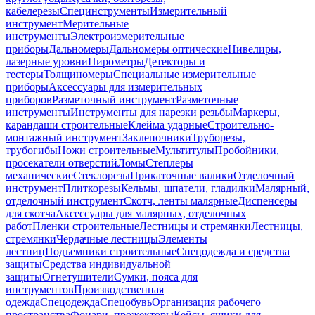
кабелерезы
Специнструменты
Измерительный
инструмент
Мерительные
инструменты
Электроизмерительные
приборы
Дальномеры
Дальномеры оптические
Нивелиры,
лазерные уровни
Пирометры
Детекторы и
тестеры
Толщиномеры
Специальные измерительные
приборы
Аксессуары для измерительных
приборов
Разметочный инструмент
Разметочные
инструменты
Инструменты для нарезки резьбы
Маркеры,
карандаши строительные
Клейма ударные
Строительно-
монтажный инструмент
Заклепочники
Труборезы,
трубогибы
Ножи строительные
Мультитулы
Пробойники,
просекатели отверстий
Ломы
Степлеры
механические
Стеклорезы
Прикаточные валики
Отделочный
инструмент
Плиткорезы
Кельмы, шпатели, гладилки
Малярный,
отделочный инструмент
Скотч, ленты малярные
Диспенсеры
для скотча
Аксессуары для малярных, отделочных
работ
Пленки строительные
Лестницы и стремянки
Лестницы,
стремянки
Чердачные лестницы
Элементы
лестниц
Подъемники строительные
Спецодежда и средства
защиты
Средства индивидуальной
защиты
Огнетушители
Сумки, пояса для
инструментов
Производственная
одежда
Спецодежда
Спецобувь
Организация рабочего
пространства
Фонари, прожекторы
Кейсы, ящики для