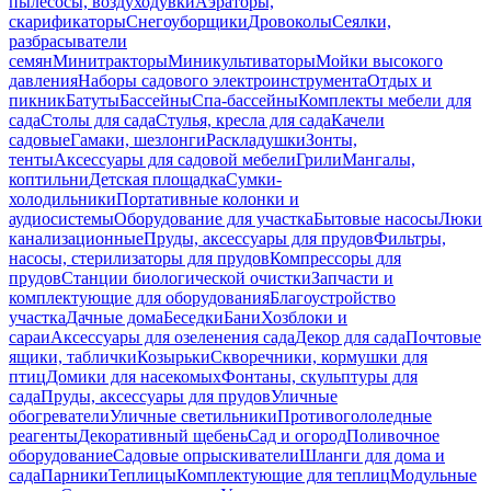
пылесосы, воздуходувки
Аэраторы,
скарификаторы
Снегоуборщики
Дровоколы
Сеялки,
разбрасыватели
семян
Минитракторы
Миникультиваторы
Мойки высокого
давления
Наборы садового электроинструмента
Отдых и
пикник
Батуты
Бассейны
Спа-бассейны
Комплекты мебели для
сада
Столы для сада
Стулья, кресла для сада
Качели
садовые
Гамаки, шезлонги
Раскладушки
Зонты,
тенты
Аксессуары для садовой мебели
Грили
Мангалы,
коптильни
Детская площадка
Сумки-
холодильники
Портативные колонки и
аудиосистемы
Оборудование для участка
Бытовые насосы
Люки
канализационные
Пруды, аксессуары для прудов
Фильтры,
насосы, стерилизаторы для прудов
Компрессоры для
прудов
Станции биологической очистки
Запчасти и
комплектующие для оборудования
Благоустройство
участка
Дачные дома
Беседки
Бани
Хозблоки и
сараи
Аксессуары для озеленения сада
Декор для сада
Почтовые
ящики, таблички
Козырьки
Скворечники, кормушки для
птиц
Домики для насекомых
Фонтаны, скульптуры для
сада
Пруды, аксессуары для прудов
Уличные
обогреватели
Уличные светильники
Противогололедные
реагенты
Декоративный щебень
Сад и огород
Поливочное
оборудование
Садовые опрыскиватели
Шланги для дома и
сада
Парники
Теплицы
Комплектующие для теплиц
Модульные