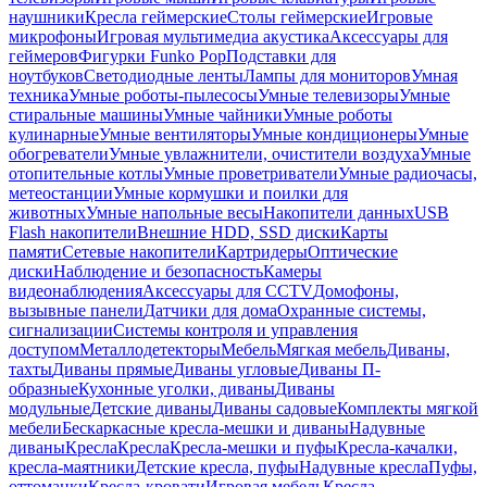
наушники
Кресла геймерские
Столы геймерские
Игровые
микрофоны
Игровая мультимедиа акустика
Аксессуары для
геймеров
Фигурки Funko Pop
Подставки для
ноутбуков
Светодиодные ленты
Лампы для мониторов
Умная
техника
Умные роботы-пылесосы
Умные телевизоры
Умные
стиральные машины
Умные чайники
Умные роботы
кулинарные
Умные вентиляторы
Умные кондиционеры
Умные
обогреватели
Умные увлажнители, очистители воздуха
Умные
отопительные котлы
Умные проветриватели
Умные радиочасы,
метеостанции
Умные кормушки и поилки для
животных
Умные напольные весы
Накопители данных
USB
Flash накопители
Внешние HDD, SSD диски
Карты
памяти
Сетевые накопители
Картридеры
Оптические
диски
Наблюдение и безопасность
Камеры
видеонаблюдения
Аксессуары для CCTV
Домофоны,
вызывные панели
Датчики для дома
Охранные системы,
сигнализации
Системы контроля и управления
доступом
Металлодетекторы
Мебель
Мягкая мебель
Диваны,
тахты
Диваны прямые
Диваны угловые
Диваны П-
образные
Кухонные уголки, диваны
Диваны
модульные
Детские диваны
Диваны садовые
Комплекты мягкой
мебели
Бескаркасные кресла-мешки и диваны
Надувные
диваны
Кресла
Кресла
Кресла-мешки и пуфы
Кресла-качалки,
кресла-маятники
Детские кресла, пуфы
Надувные кресла
Пуфы,
оттоманки
Кресла-кровати
Игровая мебель
Кресла