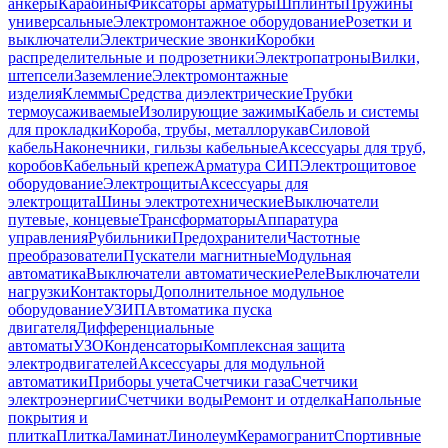
анкеры
Карабины
Фиксаторы арматуры
Шплинты
Пружины
универсальные
Электромонтажное оборудование
Розетки и
выключатели
Электрические звонки
Коробки
распределительные и подрозетники
Электропатроны
Вилки,
штепсели
Заземление
Электромонтажные
изделия
Клеммы
Средства диэлектрические
Трубки
термоусаживаемые
Изолирующие зажимы
Кабель и системы
для прокладки
Короба, трубы, металлорукав
Силовой
кабель
Наконечники, гильзы кабельные
Аксессуары для труб,
коробов
Кабельный крепеж
Арматура СИП
Электрощитовое
оборудование
Электрощиты
Аксессуары для
электрощита
Шины электротехнические
Выключатели
путевые, концевые
Трансформаторы
Аппаратура
управления
Рубильники
Предохранители
Частотные
преобразователи
Пускатели магнитные
Модульная
автоматика
Выключатели автоматические
Реле
Выключатели
нагрузки
Контакторы
Дополнительное модульное
оборудование
УЗИП
Автоматика пуска
двигателя
Дифференциальные
автоматы
УЗО
Конденсаторы
Комплексная защита
электродвигателей
Аксессуары для модульной
автоматики
Приборы учета
Счетчики газа
Счетчики
электроэнергии
Счетчики воды
Ремонт и отделка
Напольные
покрытия и
плитка
Плитка
Ламинат
Линолеум
Керамогранит
Спортивные