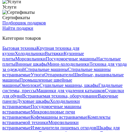
Услуги
Сертификаты
Подборщик подарков
Найти подарки
Категории товаров
Бытовая техника
Крупная техника для
кухни
Холодильники
Вытяжки
Кухонные
плиты
Морозильники
Посудомоечные машины
Настольные
плиты
Винные шкафы
Мини-холодильники
Техника для ухода
за одеждой
Стиральные машины
Стиральные машины
встраиваемые
Утюги
Отпариватели
Швейные, вышивальные
машины
Промышленные швейные
машины
Оверлоки
Сушильные машины, шкафы
Гладильные
системы, прессы
Машинки для удаления катышков
Сушилки
для обуви
Встраиваемая техника, оборудование
Варочные
панели
Духовые шкафы
Холодильники
встраиваемые
Посудомоечные машины
встраиваемые
Микроволновые печи
встраиваемые
Кофемашины встраиваемые
Комплекты
встраиваемой техники
Морозильники
встраиваемые
Измельчители пищевых отходов
Шкафы для