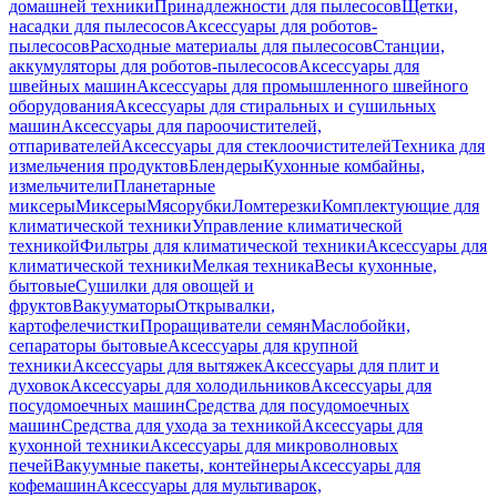
домашней техники
Принадлежности для пылесосов
Щетки,
насадки для пылесосов
Аксессуары для роботов-
пылесосов
Расходные материалы для пылесосов
Станции,
аккумуляторы для роботов-пылесосов
Аксессуары для
швейных машин
Аксессуары для промышленного швейного
оборудования
Аксессуары для стиральных и сушильных
машин
Аксессуары для пароочистителей,
отпаривателей
Аксессуары для стеклоочистителей
Техника для
измельчения продуктов
Блендеры
Кухонные комбайны,
измельчители
Планетарные
миксеры
Миксеры
Мясорубки
Ломтерезки
Комплектующие для
климатической техники
Управление климатической
техникой
Фильтры для климатической техники
Аксессуары для
климатической техники
Мелкая техника
Весы кухонные,
бытовые
Сушилки для овощей и
фруктов
Вакууматоры
Открывалки,
картофелечистки
Проращиватели семян
Маслобойки,
сепараторы бытовые
Аксессуары для крупной
техники
Аксессуары для вытяжек
Аксессуары для плит и
духовок
Аксессуары для холодильников
Аксессуары для
посудомоечных машин
Средства для посудомоечных
машин
Средства для ухода за техникой
Аксессуары для
кухонной техники
Аксессуары для микроволновых
печей
Вакуумные пакеты, контейнеры
Аксессуары для
кофемашин
Аксессуары для мультиварок,