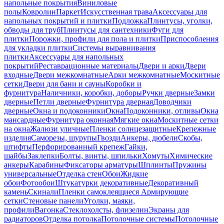
напольные покрытия
Виниловые
полы
Ковролин
Паркет
Искусственная трава
Аксессуары для
напольных покрытий и плитки
Подложка
Плинтусы, уголки,
обводы для труб
Плинтусы для сантехники
Фуги для
плитки
Порожки, профили для пола и плитки
Приспособления
для укладки плитки
Системы выравнивания
плитки
Аксессуары для напольных
покрытий
Реставрационные материалы
Двери и арки
Двери
входные
Двери межкомнатные
Арки межкомнатные
Москитные
сетки
Двери для бани и сауны
Коробки и
фурнитура
Наличники, коробки, доборы
Ручки дверные
Замки
дверные
Петли дверные
Фурнитура дверная
Доводчики
дверные
Окна и подоконники
Окна
Подоконники, отливы
Окна
мансардные
Фурнитура оконная
Мягкие окна
Москитные сетки
на окна
Жалюзи уличные
Пленки солнцезащитные
Крепежные
изделия
Саморезы, шурупы
Гвозди
Анкеры, дюбели
Скобы,
штифты
Перфорированный крепеж
Гайки,
шайбы
Заклепки
Болты, винты, шпильки
Хомуты
Химические
анкеры
Карабины
Фиксаторы арматуры
Шплинты
Пружины
универсальные
Отделка стен
Обои
Жидкие
обои
Фотообои
Штукатурки декоративные
Декоративный
камень
Скинали
Пленки самоклеящиеся
Армирующие
сетки
Стеновые панели
Уголки, маяки,
профили
Вагонка
Стеклохолсты, флизелин
Экраны для
радиаторов
Отделка потолка
Потолочные системы
Потолочные