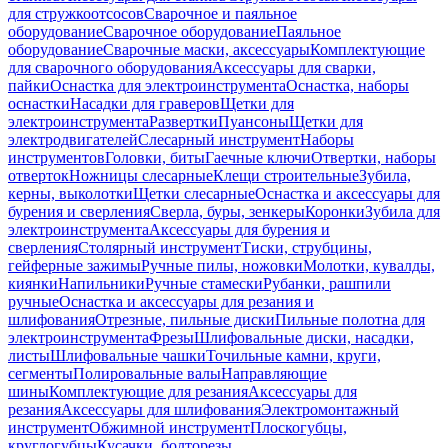
для стружкоотсосов
Сварочное и паяльное
оборудование
Сварочное оборудование
Паяльное
оборудование
Сварочные маски, аксессуары
Комплектующие
для сварочного оборудования
Аксессуары для сварки,
пайки
Оснастка для электроинструмента
Оснастка, наборы
оснастки
Насадки для граверов
Щетки для
электроинструмента
Развертки
Пуансоны
Щетки для
электродвигателей
Слесарный инструмент
Наборы
инструментов
Головки, биты
Гаечные ключи
Отвертки, наборы
отверток
Ножницы слесарные
Клещи строительные
Зубила,
керны, выколотки
Щетки слесарные
Оснастка и аксессуары для
бурения и сверления
Сверла, буры, зенкеры
Коронки
Зубила для
электроинструмента
Аксессуары для бурения и
сверления
Столярный инструмент
Тиски, струбцины,
гейферные зажимы
Ручные пилы, ножовки
Молотки, кувалды,
киянки
Напильники
Ручные стамески
Рубанки, рашпили
ручные
Оснастка и аксессуары для резания и
шлифования
Отрезные, пильные диски
Пильные полотна для
электроинструмента
Фрезы
Шлифовальные диски, насадки,
листы
Шлифовальные чашки
Точильные камни, круги,
сегменты
Полировальные валы
Направляющие
шины
Комплектующие для резания
Аксессуары для
резания
Аксессуары для шлифования
Электромонтажный
инструмент
Обжимной инструмент
Плоскогубцы,
круглогубцы
Кусачки, болторезы,