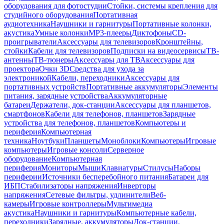
оборудования для фотостудии
Стойки, системы крепления для
студийного оборудования
Портативная
аудиотехника
Наушники и гарнитуры
Портативные колонки,
акустика
Умные колонки
MP3-плееры
Диктофоны
CD-
проигрыватели
Аксессуары для телевизоров
Кронштейны,
стойки
Кабели для телевизоров
Подписки на видеосервисы
ТВ-
антенны
ТВ-тюнеры
Аксессуары для ТВ
Аксессуары для
проектора
Очки 3D
Средства для ухода за
электроникой
Кабели, переходники
Аксессуары для
портативных устройств
Портативные аккумуляторы
Элементы
питания, зарядные устройства
Аккумуляторные
батареи
Держатели, док-станции
Аксессуары для планшетов,
смартфонов
Кабели для телефонов, планшетов
Зарядные
устройства для телефонов, планшетов
Компьютеры и
периферия
Компьютерная
техника
Ноутбуки
Планшеты
Моноблоки
Компьютеры
Игровые
компьютеры
Игровые консоли
Серверное
оборудование
Компьютерная
периферия
Мониторы
Мыши
Клавиатуры
Стилусы
Наборы
периферии
Источники бесперебойного питания
Батареи для
ИБП
Стабилизаторы напряжения
Инверторы
напряжения
Сетевые фильтры, удлинители
Веб-
камеры
Игровые контроллеры
Мультимедиа
акустика
Наушники и гарнитуры
Компьютерные кабели,
переходники
Зарядные, аккумуляторы
Док-станции,