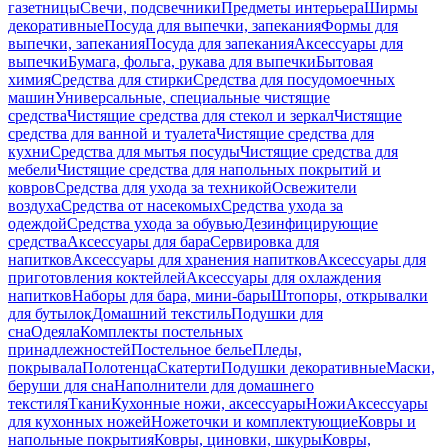
газетницы
Свечи, подсвечники
Предметы интерьера
Ширмы
декоративные
Посуда для выпечки, запекания
Формы для
выпечки, запекания
Посуда для запекания
Аксессуары для
выпечки
Бумага, фольга, рукава для выпечки
Бытовая
химия
Средства для стирки
Средства для посудомоечных
машин
Универсальные, специальные чистящие
средства
Чистящие средства для стекол и зеркал
Чистящие
средства для ванной и туалета
Чистящие средства для
кухни
Средства для мытья посуды
Чистящие средства для
мебели
Чистящие средства для напольных покрытий и
ковров
Средства для ухода за техникой
Освежители
воздуха
Средства от насекомых
Средства ухода за
одеждой
Средства ухода за обувью
Дезинфицирующие
средства
Аксессуары для бара
Сервировка для
напитков
Аксессуары для хранения напитков
Аксессуары для
приготовления коктейлей
Аксессуары для охлаждения
напитков
Наборы для бара, мини-бары
Штопоры, открывалки
для бутылок
Домашний текстиль
Подушки для
сна
Одеяла
Комплекты постельных
принадлежностей
Постельное белье
Пледы,
покрывала
Полотенца
Скатерти
Подушки декоративные
Маски,
беруши для сна
Наполнители для домашнего
текстиля
Ткани
Кухонные ножи, аксессуары
Ножи
Аксессуары
для кухонных ножей
Ножеточки и комплектующие
Ковры и
напольные покрытия
Ковры, циновки, шкуры
Ковры,