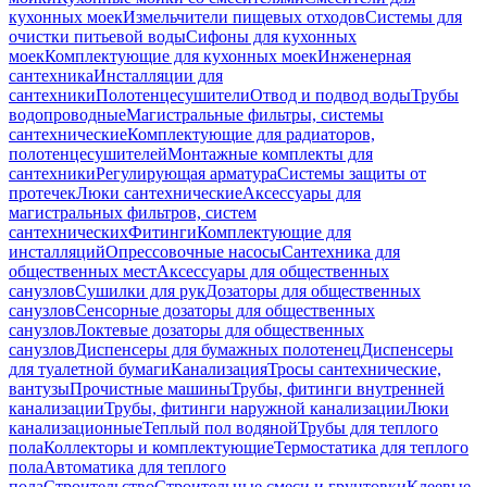
кухонных моек
Измельчители пищевых отходов
Системы для
очистки питьевой воды
Сифоны для кухонных
моек
Комплектующие для кухонных моек
Инженерная
сантехника
Инсталляции для
сантехники
Полотенцесушители
Отвод и подвод воды
Трубы
водопроводные
Магистральные фильтры, системы
сантехнические
Комплектующие для радиаторов,
полотенцесушителей
Монтажные комплекты для
сантехники
Регулирующая арматура
Системы защиты от
протечек
Люки сантехнические
Аксессуары для
магистральных фильтров, систем
сантехнических
Фитинги
Комплектующие для
инсталляций
Опрессовочные насосы
Сантехника для
общественных мест
Аксессуары для общественных
санузлов
Сушилки для рук
Дозаторы для общественных
санузлов
Сенсорные дозаторы для общественных
санузлов
Локтевые дозаторы для общественных
санузлов
Диспенсеры для бумажных полотенец
Диспенсеры
для туалетной бумаги
Канализация
Тросы сантехнические,
вантузы
Прочистные машины
Трубы, фитинги внутренней
канализации
Трубы, фитинги наружной канализации
Люки
канализационные
Теплый пол водяной
Трубы для теплого
пола
Коллекторы и комплектующие
Термостатика для теплого
пола
Автоматика для теплого
пола
Строительство
Строительные смеси и грунтовки
Клеевые