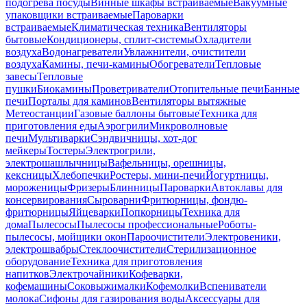
подогрева посуды
Винные шкафы встраиваемые
Вакуумные
упаковщики встраиваемые
Пароварки
встраиваемые
Климатическая техника
Вентиляторы
бытовые
Кондиционеры, сплит-системы
Охладители
воздуха
Водонагреватели
Увлажнители, очистители
воздуха
Камины, печи-камины
Обогреватели
Тепловые
завесы
Тепловые
пушки
Биокамины
Проветриватели
Отопительные печи
Банные
печи
Порталы для каминов
Вентиляторы вытяжные
Метеостанции
Газовые баллоны бытовые
Техника для
приготовления еды
Аэрогрили
Микроволновые
печи
Мультиварки
Сэндвичницы, хот-дог
мейкеры
Тостеры
Электрогрили,
электрошашлычницы
Вафельницы, орешницы,
кексницы
Хлебопечки
Ростеры, мини-печи
Йогуртницы,
мороженицы
Фризеры
Блинницы
Пароварки
Автоклавы для
консервирования
Сыроварни
Фритюрницы, фондю-
фритюрницы
Яйцеварки
Попкорницы
Техника для
дома
Пылесосы
Пылесосы профессиональные
Роботы-
пылесосы, мойщики окон
Пароочистители
Электровеники,
электрошвабры
Стеклоочистители
Стерилизационное
оборудование
Техника для приготовления
напитков
Электрочайники
Кофеварки,
кофемашины
Соковыжималки
Кофемолки
Вспениватели
молока
Сифоны для газирования воды
Аксессуары для