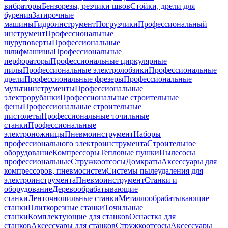
вибраторы
Бензорезы, резчики швов
Стойки, дрели для
бурения
Затирочные
машины
Гидроинструмент
Погрузчики
Профессиональный
инструмент
Профессиональные
шуруповерты
Профессиональные
шлифмашины
Профессиональные
перфораторы
Профессиональные циркулярные
пилы
Профессиональные электролобзики
Профессиональные
дрели
Профессиональные фрезеры
Профессиональные
мультиинструменты
Профессиональные
электрорубанки
Профессиональные строительные
фены
Профессиональные строительные
пистолеты
Профессиональные точильные
станки
Профессиональные
электроножницы
Пневмоинструмент
Наборы
профессионального электроинструмента
Строительное
оборудование
Компрессоры
Тепловые пушки
Пылесосы
профессиональные
Стружкоотсосы
Домкраты
Аксессуары для
компрессоров, пневмосистем
Системы пылеудаления для
электроинструмента
Пневмоинструмент
Станки и
оборудование
Деревообрабатывающие
станки
Ленточнопильные станки
Металлообрабатывающие
станки
Плиткорезные станки
Точильные
станки
Комплектующие для станков
Оснастка для
станков
Аксессуары для станков
Стружкоотсосы
Аксессуары