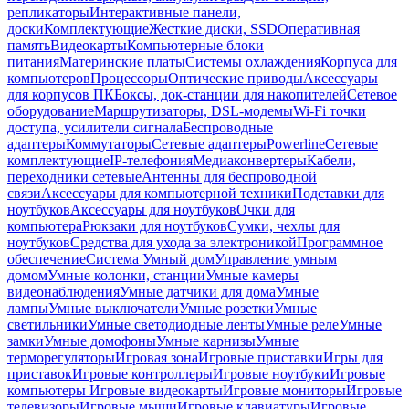
репликаторы
Интерактивные панели,
доски
Комплектующие
Жесткие диски, SSD
Оперативная
память
Видеокарты
Компьютерные блоки
питания
Материнские платы
Системы охлаждения
Корпуса для
компьютеров
Процессоры
Оптические приводы
Аксессуары
для корпусов ПК
Боксы, док-станции для накопителей
Сетевое
оборудование
Маршрутизаторы, DSL-модемы
Wi-Fi точки
доступа, усилители сигнала
Беспроводные
адаптеры
Коммутаторы
Сетевые адаптеры
Powerline
Сетевые
комплектующие
IP-телефония
Медиаконвертеры
Кабели,
переходники сетевые
Антенны для беспроводной
связи
Аксессуары для компьютерной техники
Подставки для
ноутбуков
Аксессуары для ноутбуков
Очки для
компьютера
Рюкзаки для ноутбуков
Сумки, чехлы для
ноутбуков
Средства для ухода за электроникой
Программное
обеспечение
Система Умный дом
Управление умным
домом
Умные колонки, станции
Умные камеры
видеонаблюдения
Умные датчики для дома
Умные
лампы
Умные выключатели
Умные розетки
Умные
светильники
Умные светодиодные ленты
Умные реле
Умные
замки
Умные домофоны
Умные карнизы
Умные
терморегуляторы
Игровая зона
Игровые приставки
Игры для
приставок
Игровые контроллеры
Игровые ноутбуки
Игровые
компьютеры
Игровые видеокарты
Игровые мониторы
Игровые
телевизоры
Игровые мыши
Игровые клавиатуры
Игровые