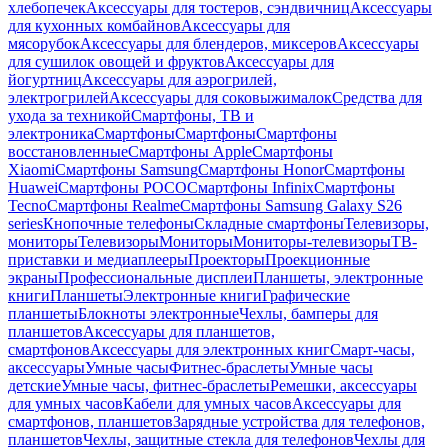
хлебопечек
Аксессуары для тостеров, сэндвичниц
Аксессуары
для кухонных комбайнов
Аксессуары для
мясорубок
Аксессуары для блендеров, миксеров
Аксессуары
для сушилок овощей и фруктов
Аксессуары для
йогуртниц
Аксессуары для аэрогрилей,
электрогрилей
Аксессуары для соковыжималок
Средства для
ухода за техникой
Смартфоны, ТВ и
электроника
Смартфоны
Смартфоны
Смартфоны
восстановленные
Смартфоны Apple
Смартфоны
Xiaomi
Смартфоны Samsung
Смартфоны Honor
Смартфоны
Huawei
Смартфоны POCO
Смартфоны Infinix
Смартфоны
Tecno
Смартфоны Realme
Смартфоны Samsung Galaxy S26
series
Кнопочные телефоны
Складные смартфоны
Телевизоры,
мониторы
Телевизоры
Мониторы
Мониторы-телевизоры
ТВ-
приставки и медиаплееры
Проекторы
Проекционные
экраны
Профессиональные дисплеи
Планшеты, электронные
книги
Планшеты
Электронные книги
Графические
планшеты
Блокноты электронные
Чехлы, бамперы для
планшетов
Аксессуары для планшетов,
смартфонов
Аксессуары для электронных книг
Смарт-часы,
аксессуары
Умные часы
Фитнес-браслеты
Умные часы
детские
Умные часы, фитнес-браслеты
Ремешки, аксессуары
для умных часов
Кабели для умных часов
Аксессуары для
смартфонов, планшетов
Зарядные устройства для телефонов,
планшетов
Чехлы, защитные стекла для телефонов
Чехлы для