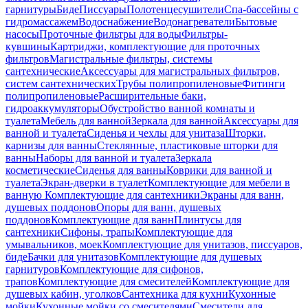
гарнитуры
Биде
Писсуары
Полотенцесушители
Спа-бассейны с
гидромассажем
Водоснабжение
Водонагреватели
Бытовые
насосы
Проточные фильтры для воды
Фильтры-
кувшины
Картриджи, комплектующие для проточных
фильтров
Магистральные фильтры, системы
сантехнические
Аксессуары для магистральных фильтров,
систем сантехнических
Трубы полипропиленовые
Фитинги
полипропиленовые
Расширительные баки,
гидроаккумуляторы
Обустройство ванной комнаты и
туалета
Мебель для ванной
Зеркала для ванной
Аксессуары для
ванной и туалета
Сиденья и чехлы для унитаза
Шторки,
карнизы для ванны
Стеклянные, пластиковые шторки для
ванны
Наборы для ванной и туалета
Зеркала
косметические
Сиденья для ванны
Коврики для ванной и
туалета
Экран-дверки в туалет
Комплектующие для мебели в
ванную
Комплектующие для сантехники
Экраны для ванн,
душевых поддонов
Опоры для ванн, душевых
поддонов
Комплектующие для ванн
Плинтусы для
сантехники
Сифоны, трапы
Комплектующие для
умывальников, моек
Комплектующие для унитазов, писсуаров,
биде
Бачки для унитазов
Комплектующие для душевых
гарнитуров
Комплектующие для сифонов,
трапов
Комплектующие для смесителей
Комплектующие для
душевых кабин, уголков
Сантехника для кухни
Кухонные
мойки
Кухонные мойки со смесителями
Смесители для