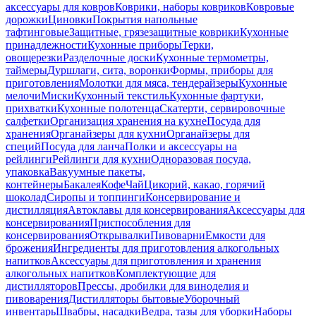
аксессуары для ковров
Коврики, наборы ковриков
Ковровые
дорожки
Циновки
Покрытия напольные
тафтинговые
Защитные, грязезащитные коврики
Кухонные
принадлежности
Кухонные приборы
Терки,
овощерезки
Разделочные доски
Кухонные термометры,
таймеры
Дуршлаги, сита, воронки
Формы, приборы для
приготовления
Молотки для мяса, тендерайзеры
Кухонные
мелочи
Миски
Кухонный текстиль
Кухонные фартуки,
прихватки
Кухонные полотенца
Скатерти, сервировочные
салфетки
Организация хранения на кухне
Посуда для
хранения
Органайзеры для кухни
Органайзеры для
специй
Посуда для ланча
Полки и аксессуары на
рейлинги
Рейлинги для кухни
Одноразовая посуда,
упаковка
Вакуумные пакеты,
контейнеры
Бакалея
Кофе
Чай
Цикорий, какао, горячий
шоколад
Сиропы и топпинги
Консервирование и
дистилляция
Автоклавы для консервирования
Аксессуары для
консервирования
Приспособления для
консервирования
Открывалки
Пивоварни
Емкости для
брожения
Ингредиенты для приготовления алкогольных
напитков
Аксессуары для приготовления и хранения
алкогольных напитков
Комплектующие для
дистилляторов
Прессы, дробилки для виноделия и
пивоварения
Дистилляторы бытовые
Уборочный
инвентарь
Швабры, насадки
Ведра, тазы для уборки
Наборы