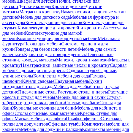
мебель
Шкафы для детской
Полки, стеллажи для
детской
Детские комоды
Кровати детские
Детские
матрасы
Матрасы в кроватку
Наматрасники, защитные чехлы
детские
Мебель для детского сада
Мебельная фурнитура и
аксессуары
Комплектующие для столов
Комплектующие для
стульев
Комплектующие для кроватей и кроваток
Аксессуары
для мебели
Комплектующие для мягкой
мебели
Комплектующие для корпусной мебели
Мебельная
фурнитура
Чехлы для мебели
Системы хранения для
кухни
Товары для безопасности детей
Мебель для самых
маленьких
Кроватки для новорожденных
Пеленальные
столики, комоды, матрасы
Манежи, кровати-манежи
Матрасы в
кроватку
Наматрасники, защитные чехлы в кроватку
Садовая
мебель
Садовые диваны, кресла
Садовые стулья
Садовые,
уличные столы
Комплекты мебели для сада
Гамаки,
шезлонги
Качели садовые
Надувная мебель
Кухни
походные
Столы для сада
Мебель для учебы
Столы, стулья
детские
Письменные столы
Растущие столы и парты
Растущие
кресла и стулья для учебы
Мебель для бани и сауны
Стулья,
табуретки, подставки для бани
Скамьи для бани
Столы для
бани
Журнальные столики для бани
Мебель для кабинета и
офиса
Столы офисные, компьютерные
Кресла, стулья для
офиса
Мягкая мебель для офиса
Шкафы офисные
Стеллажи,
полки для документов
Офисные тумбы
Комплекты мебели для
кабинета
Мебель для лоджии и балкона
Комплекты мебели для