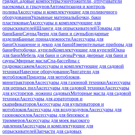
грядки
Садовые компостеры
Уничтожители, отпугиватели
насекомых и грызунов
Автоматизация и контроль
полива
Аксессуары и комплектующие для поливочного
оборудования
Укрывные материалы
Бочки, баки
пластиковые
Аксессуары и комплектующие для
опрыскивателей
Шланги для опрыскивателей
Товары для
бани
Бани
Сауны
Двери для бани и сауны
Бондарные
изделия
Банные принадлежности
Аксессуары для
бани
Оснащение и декор для бани
Измерительные приборы для
бани
Фитобочки, купели
Комплектующие для купелей
Окна
для бани
Мебель для бани и сауны
Ручки дверные для бани и
сауны
Эфирные масла
Спа-бассейны с
гидромассажем
Аксессуары и комплектующие для садовой
техники
Навесное оборудование
Двигатели для
мотоблоков
Прицепы для мотоблоков,
минитракторов
Аксессуары для газонной техники
Аксессуары
для цепных пил
Аксессуары для садовой техники
Аксессуары
для кусторезов, ножниц садовых
Моторные масла для садовой
техники
Аксессуары для аэратоторов и
скарификаторов
Аксессуары для культиваторов и
мотоблоков
Аксессуары для воздуходувок
Аксессуары для
газонокосилок
Аксессуары для бензокос и
триммеров
Аксессуары для моек высокого
давления
Аксессуары и комплектующие для
опрыскивателей
Запчасти для садовых