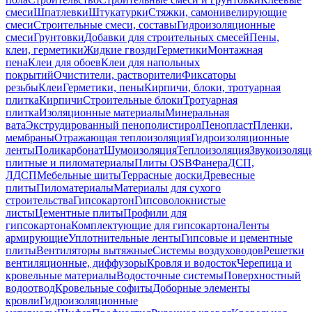
смеси
Шпатлевки
Штукатурки
Стяжки, самонивелирующие
смеси
Строительные смеси, составы
Гидроизоляционные
смеси
Грунтовки
Добавки для строительных смесей
Пены,
клеи, герметики
Жидкие гвозди
Герметики
Монтажная
пена
Клеи для обоев
Клеи для напольных
покрытий
Очистители, растворители
Фиксаторы
резьбы
Клеи
Герметики, пены
Кирпичи, блоки, тротуарная
плитка
Кирпичи
Строительные блоки
Тротуарная
плитка
Изоляционные материалы
Минеральная
вата
Экструдированный пенополистирол
Пенопласт
Пленки,
мембраны
Отражающая теплоизоляция
Гидроизоляционные
ленты
Поликарбонат
Шумоизоляция
Теплоизоляция
Звукоизоляц
плитные и пиломатериалы
Плиты OSB
Фанера
ДСП,
ЛДСП
Мебельные щиты
Террасные доски
Древесные
плиты
Пиломатериалы
Материалы для сухого
строительства
Гипсокартон
Гипсоволокнистые
листы
Цементные плиты
Профили для
гипсокартона
Комплектующие для гипсокартона
Ленты
армирующие
Уплотнительные ленты
Гипсовые и цементные
плиты
Вентиляторы вытяжные
Системы воздуховодов
Решетки
вентиляционные, диффузоры
Кровля и водосток
Черепица и
кровельные материалы
Водосточные системы
Поверхностный
водоотвод
Кровельные софиты
Доборные элементы
кровли
Гидроизоляционные