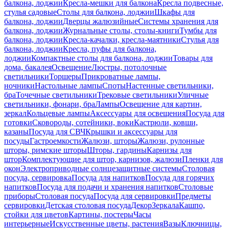
балкона, лоджии
Кресла-мешки для балкона
Кресла подвесные,
стулья садовые
Столы для балкона, лоджии
Шкафы для
балкона, лоджии
Дверцы жалюзийные
Системы хранения для
балкона, лоджии
Журнальные столы, столы-книги
Тумбы для
балкона, лоджии
Кресла-качалки, кресла-маятники
Стулья для
балкона, лоджии
Кресла, пуфы для балкона,
лоджии
Компактные столы для балкона, лоджии
Товары для
дома, бакалея
Освещение
Люстры, потолочные
светильники
Торшеры
Прикроватные лампы,
ночники
Настольные лампы
Споты
Настенные светильники,
бра
Точечные светильники
Трековые светильники
Уличные
светильники, фонари, бра
Лампы
Освещение для картин,
зеркал
Кольцевые лампы
Аксессуары для освещения
Посуда для
готовки
Сковороды, сотейники, воки
Кастрюли, ковши,
казаны
Посуда для СВЧ
Крышки и аксессуары для
посуды
Гастроемкости
Жалюзи, шторы
Жалюзи, рулонные
шторы, римские шторы
Шторы, гардины
Карнизы для
штор
Комплектующие для штор, карнизов, жалюзи
Пленки для
окон
Электроприводные солнцезащитные системы
Столовая
посуда, сервировка
Посуда для напитков
Посуда для горячих
напитков
Посуда для подачи и хранения напитков
Столовые
приборы
Столовая посуда
Посуда для сервировки
Предметы
сервировки
Детская столовая посуда
Декор
Зеркала
Кашпо,
стойки для цветов
Картины, постеры
Часы
интерьерные
Искусственные цветы, растения
Вазы
Ключницы,