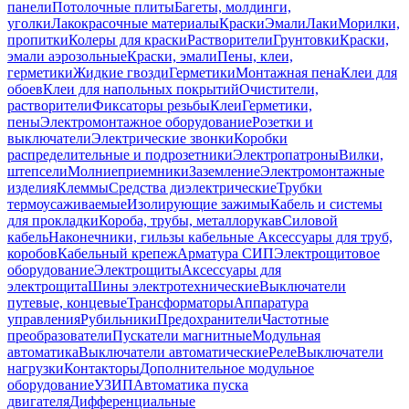
панели
Потолочные плиты
Багеты, молдинги,
уголки
Лакокрасочные материалы
Краски
Эмали
Лаки
Морилки,
пропитки
Колеры для краски
Растворители
Грунтовки
Краски,
эмали аэрозольные
Краски, эмали
Пены, клеи,
герметики
Жидкие гвозди
Герметики
Монтажная пена
Клеи для
обоев
Клеи для напольных покрытий
Очистители,
растворители
Фиксаторы резьбы
Клеи
Герметики,
пены
Электромонтажное оборудование
Розетки и
выключатели
Электрические звонки
Коробки
распределительные и подрозетники
Электропатроны
Вилки,
штепсели
Молниеприемники
Заземление
Электромонтажные
изделия
Клеммы
Средства диэлектрические
Трубки
термоусаживаемые
Изолирующие зажимы
Кабель и системы
для прокладки
Короба, трубы, металлорукав
Силовой
кабель
Наконечники, гильзы кабельные
Аксессуары для труб,
коробов
Кабельный крепеж
Арматура СИП
Электрощитовое
оборудование
Электрощиты
Аксессуары для
электрощита
Шины электротехнические
Выключатели
путевые, концевые
Трансформаторы
Аппаратура
управления
Рубильники
Предохранители
Частотные
преобразователи
Пускатели магнитные
Модульная
автоматика
Выключатели автоматические
Реле
Выключатели
нагрузки
Контакторы
Дополнительное модульное
оборудование
УЗИП
Автоматика пуска
двигателя
Дифференциальные