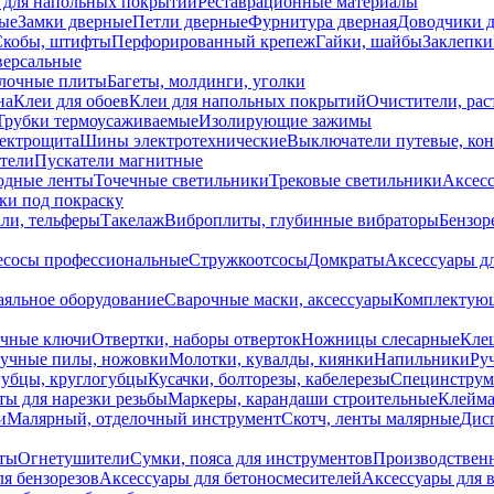
 для напольных покрытий
Реставрационные материалы
ые
Замки дверные
Петли дверные
Фурнитура дверная
Доводчики 
Скобы, штифты
Перфорированный крепеж
Гайки, шайбы
Заклепки
ерсальные
лочные плиты
Багеты, молдинги, уголки
на
Клеи для обоев
Клеи для напольных покрытий
Очистители, рас
Трубки термоусаживаемые
Изолирующие зажимы
лектрощита
Шины электротехнические
Выключатели путевые, ко
атели
Пускатели магнитные
одные ленты
Точечные светильники
Трековые светильники
Аксесс
и под покраску
ли, тельферы
Такелаж
Виброплиты, глубинные вибраторы
Бензор
сосы профессиональные
Стружкоотсосы
Домкраты
Аксессуары д
аяльное оборудование
Сварочные маски, аксессуары
Комплектующ
ечные ключи
Отвертки, наборы отверток
Ножницы слесарные
Кле
учные пилы, ножовки
Молотки, кувалды, киянки
Напильники
Ру
убцы, круглогубцы
Кусачки, болторезы, кабелерезы
Специнструм
ы для нарезки резьбы
Маркеры, карандаши строительные
Клейма
и
Малярный, отделочный инструмент
Скотч, ленты малярные
Дисп
иты
Огнетушители
Сумки, пояса для инструментов
Производствен
я бензорезов
Аксессуары для бетоносмесителей
Аксессуары для 