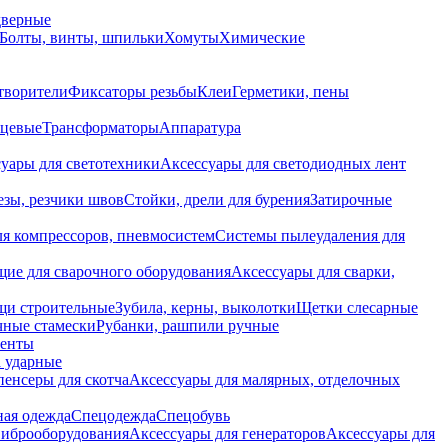
дверные
Болты, винты, шпильки
Хомуты
Химические
творители
Фиксаторы резьбы
Клеи
Герметики, пены
нцевые
Трансформаторы
Аппаратура
уары для светотехники
Аксессуары для светодиодных лент
езы, резчики швов
Стойки, дрели для бурения
Затирочные
ля компрессоров, пневмосистем
Системы пылеудаления для
ие для сварочного оборудования
Аксессуары для сварки,
щи строительные
Зубила, керны, выколотки
Щетки слесарные
чные стамески
Рубанки, рашпили ручные
енты
 ударные
енсеры для скотча
Аксессуары для малярных, отделочных
ная одежда
Спецодежда
Спецобувь
виброоборудования
Аксессуары для генераторов
Аксессуары для