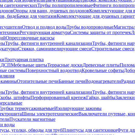
ем сантехнических
Трубы полипропиленовые
Фитинги полипроп
ддонов
Опоры для ванн, душевых поддонов
Комплектующие для 
ов, биде
Бачки для унитазов
Комплектующие для душевых гарнит
есушители
Отвод и подвод воды
Трубы водопроводные
Магистрал
антехники
Регулирующая арматура
Системы защиты от протечек
Л
ций
Опрессовочные насосы
ны
Трубы, фитинги внутренней канализации
Трубы, фитинги на
катурки
Стяжки, самонивелирующие смеси
Строительные смеси,
ки
Тротуарная плитка
ЛДСП
Мебельные щиты
Террасные доски
Древесные плиты
Пилом
ные системы
Поверхностный водоотвод
Кровельные софиты
Добо
тиляция
-камины
Отопительные печи
Банные печи
Водонагреватели
Радиат
ны
Трубы, фитинги внутренней канализации
Трубы, фитинги на
Скобы, штифты
Перфорированный крепеж
Гайки, шайбы
Заклепки
ерсальные
Трубки термоусаживаемые
Изолирующие зажимы
лектрощита
Шины электротехнические
Выключатели путевые, ко
атели
Пускатели магнитные
ки воды
усы, уголки, обводы для труб
Плинтусы для сантехники
Фуги дл