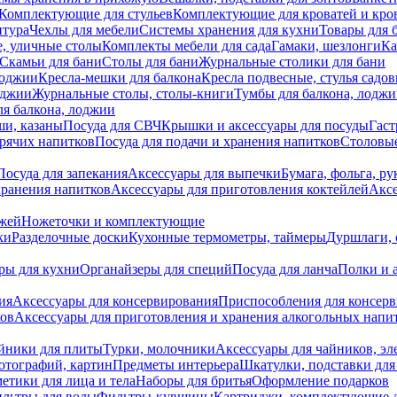
Комплектующие для стульев
Комплектующие для кроватей и кро
итура
Чехлы для мебели
Системы хранения для кухни
Товары для 
, уличные столы
Комплекты мебели для сада
Гамаки, шезлонги
Ка
Скамьи для бани
Столы для бани
Журнальные столики для бани
лоджии
Кресла-мешки для балкона
Кресла подвесные, стулья садо
оджии
Журнальные столы, столы-книги
Тумбы для балкона, лодж
я балкона, лоджии
ши, казаны
Посуда для СВЧ
Крышки и аксессуары для посуды
Гаст
орячих напитков
Посуда для подачи и хранения напитков
Столовы
Посуда для запекания
Аксессуары для выпечки
Бумага, фольга, р
хранения напитков
Аксессуары для приготовления коктейлей
Аксе
ожей
Ножеточки и комплектующие
ки
Разделочные доски
Кухонные термометры, таймеры
Дуршлаги, 
ры для кухни
Органайзеры для специй
Посуда для ланча
Полки и 
ия
Аксессуары для консервирования
Приспособления для консер
ков
Аксессуары для приготовления и хранения алкогольных напи
йники для плиты
Турки, молочники
Аксессуары для чайников, э
отографий, картин
Предметы интерьера
Шкатулки, подставки дл
етики для лица и тела
Наборы для бритья
Оформление подарков
льтры для воды
Фильтры-кувшины
Картриджи, комплектующие д