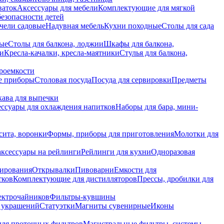
ваток
Аксессуары для мебели
Комплектующие для мягкой
безопасности детей
чели садовые
Надувная мебель
Кухни походные
Столы для сада
вые
Столы для балкона, лоджии
Шкафы для балкона,
ии
Кресла-качалки, кресла-маятники
Стулья для балкона,
роемкости
е приборы
Столовая посуда
Посуда для сервировки
Предметы
укава для выпечки
ссуары для охлаждения напитков
Наборы для бара, мини-
сита, воронки
Формы, приборы для приготовления
Молотки для
аксессуары на рейлинги
Рейлинги для кухни
Одноразовая
вирования
Открывалки
Пивоварни
Емкости для
тков
Комплектующие для дистилляторов
Прессы, дробилки для
лектрочайников
Фильтры-кувшины
я украшений
Статуэтки
Магниты сувенирные
Иконы
ля проточных фильтров
Магистральные фильтры, системы