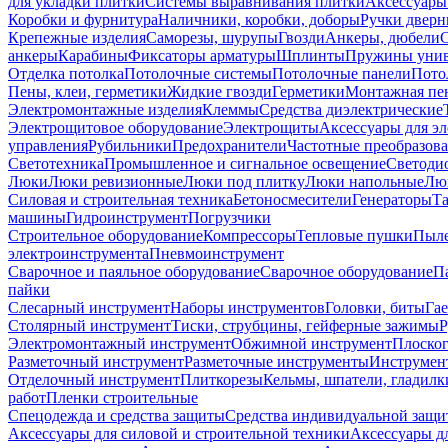
для укладки плитки
Системы выравнивания плитки
Аксессуары
Коробки и фурнитура
Наличники, коробки, доборы
Ручки дверн
Крепежные изделия
Саморезы, шурупы
Гвозди
Анкеры, дюбели
анкеры
Карабины
Фиксаторы арматуры
Шплинты
Пружины унив
Отделка потолка
Потолочные системы
Потолочные панели
Пото
Пены, клеи, герметики
Жидкие гвозди
Герметики
Монтажная пе
Электромонтажные изделия
Клеммы
Средства диэлектрические
Электрощитовое оборудование
Электрощиты
Аксессуары для э
управления
Рубильники
Предохранители
Частотные преобразов
Светотехника
Промышленное и сигнальное освещение
Светоди
Люки
Люки ревизионные
Люки под плитку
Люки напольные
Люк
Силовая и строительная техника
Бетоносмесители
Генераторы
Та
машины
Гидроинструмент
Погрузчики
Строительное оборудование
Компрессоры
Тепловые пушки
Пыле
электроинструмента
Пневмоинструмент
Сварочное и паяльное оборудование
Сварочное оборудование
П
пайки
Слесарный инструмент
Наборы инструментов
Головки, биты
Га
Столярный инструмент
Тиски, струбцины, гейферные зажимы
Р
Электромонтажный инструмент
Обжимной инструмент
Плоског
Разметочный инструмент
Разметочные инструменты
Инструмент
Отделочный инструмент
Плиткорезы
Кельмы, шпатели, гладилк
работ
Пленки строительные
Спецодежда и средства защиты
Средства индивидуальной защ
Аксессуары для силовой и строительной техники
Аксессуары дл