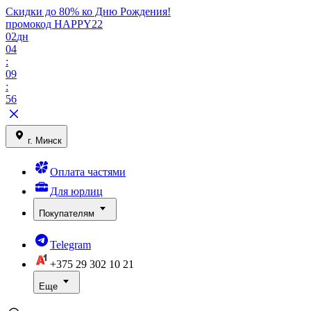
Скидки до 80% ко Дню Рождения!
промокод HAPPY22
02
дн
04
:
09
:
56
г. Минск
Оплата частями
Для юрлиц
Покупателям
Telegram
+375 29
302 10 21
Еще