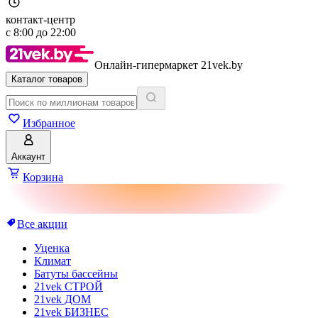
контакт-центр
с
8:00
до
22:00
Онлайн-гипермаркет 21vek.by
Каталог товаров
Избранное
Аккаунт
Корзина
Все акции
Уценка
Климат
Батуты бассейны
21vek СТРОЙ
21vek ДОМ
21vek БИЗНЕС