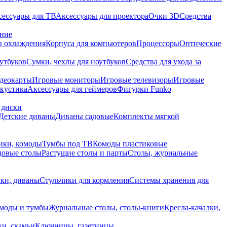
сессуары для ТВ
Аксессуары для проектора
Очки 3D
Средства
ание
 охлаждения
Корпуса для компьютеров
Процессоры
Оптические
утбуков
Сумки, чехлы для ноутбуков
Средства для ухода за
деокарты
Игровые мониторы
Игровые телевизоры
Игровые
акустика
Аксессуары для геймеров
Фигурки Funko
 диски
Детские диваны
Диваны садовые
Комплекты мягкой
ики, комоды
Тумбы под ТВ
Комоды пластиковые
довые столы
Растущие столы и парты
Столы, журнальные
ки, диваны
Стульчики для кормления
Системы хранения для
моды и тумбы
Журнальные столы, столы-книги
Кресла-качалки,
ки, скамьи
Ключницы, газетницы