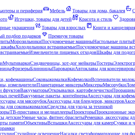
ьютеры и периферия
Мебель
Товары для дома, бакалея
С
мото
Игрушки, товары для детей
Красота и стиль
Здоров
рные украшения
Товары для взрослых
Книги и канцеляри
й подбор подарков
Премиум товары
плиты
Морозильники
Посудомоечные машины
Настольные плиты
 шкафы
Холодильники встраиваемые
Посудомоечные машины вс
встраиваемые
Измельчители пищевых отходов
Шкафы для подогр
чи
Мультиварки
Сэндвичницы, хот-дог мейкеры
Тостеры
Электрог
еницы
Фризеры
Блинницы
Пароварки
Автоклавы для консервиров
ки, кофемашины
Соковыжималки
Кофемолки
Вспениватели молок
ны, измельчители
Планетарные миксеры
Миксеры
Мясорубки
Лом
и фруктов
Вакууматоры
Открывалки, картофелечистки
Проращива
вых печей
Вакуумные пакеты, контейнеры
Аксессуары для кофе
ессуары для мясорубок
Аксессуары для блендеров, миксеров
Аксе
ры для соковыжималок
Средства для ухода за техникой
зоры
ТВ-приставки и медиаплееры
Проекторы
Проекционные эк
сы детские
Умные часы, фитнес-браслеты
Ремешки, аксессуары дл
рты памяти
Объективы
Вспышки
Аксессуары для камер
Сумки и ч
орамки
студии
Студийное освещение
Насадки светоформирующие для фо