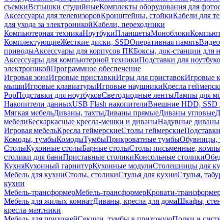
съемки
Вспышки студийные
Комплекты оборудования для фото
Аксессуары для телевизоров
Кронштейны, стойки
Кабели для т
для ухода за электроникой
Кабели, переходники
Компьютерная техника
Ноутбуки
Планшеты
Моноблоки
Компью
Комплектующие
Жесткие диски, SSD
Оперативная память
Видео
приводы
Аксессуары для корпусов ПК
Боксы, док-станции для 
Аксессуары для компьютерной техники
Подставки для ноутбук
электроникой
Программное обеспечение
Игровая зона
Игровые приставки
Игры для приставок
Игровые 
мыши
Игровые клавиатуры
Игровые наушники
Кресла геймерск
Pop
Подставки для ноутбуков
Светодиодные ленты
Лампы для м
Накопители данных
USB Flash накопители
Внешние HDD, SSD 
Мягкая мебель
Диваны, тахты
Диваны прямые
Диваны угловые
Д
мебели
Бескаркасные кресла-мешки и диваны
Надувные диваны
Игровая мебель
Кресла геймерские
Столы геймерские
Подставки
Комоды, тумбы
Комоды
Тумбы
Прикроватные тумбы
Обувницы, 
Столы
Кухонные столы
Барные столы
Столы письменные, комп
столики для бани
Приставные столики
Консольные столики
Обе
Кухня
Кухонный гарнитур
Кухонные модули
Столешницы для к
Мебель для кухни
Столы, столики
Стулья для кухни
Стулья, таб
кухни
Мебель-трансформер
Мебель-трансформер
Кровати-трансформе
Мебель для жилых комнат
Диваны, кресла для дома
Шкафы, стен
кресла-маятники
Мебель для прихожей
Секции, тумбы в прихожую
Полки и сист