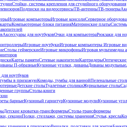
студии
Стойки, системы крепления для студийного оборудования
елевизоров
Подписки на видеосервисы
ТВ-антенны
ТВ-тюнеры
Ак
теры
Игровые компьютеры
Игровые консоли
Серверное оборудов
карты
Компьютерные блоки питания
Материнские платы
Системы
накопителей
ов
Аксессуары для ноутбуков
Очки для компьютера
Рюкзаки для но
контроллеры
Игровые ноутбуки
Игровые компьютеры
Игровые ви
ие
Столы геймерские
Игровые микрофоны
Игровая мультимедиа 
ониторов
диски
Карты памяти
Сетевые накопители
Картридеры
Оптические
иваны П-образные
Кухонные уголки, диваны
Диваны модульные
 для ноутбуков
тумбы в прихожую
Комоды, тумбы для ванной
Пеленальные стол
ьютерные
Детские столы
Туалетные столики
Журнальные столы
Са
денные группы
Столы-книги
ухни
уреты барные
Кухонный гарнитур
Кухонные модули
Кухонные угол
ры
Детские кроватки-трансформеры
Столы-трансформеры
ки, секции
Полки, стеллажи, системы хранения
Стулья, кресла
Ко
емы хранения в прихожую
Вешалки, подставки для зонтов
Банкет