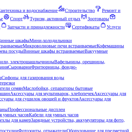
антехника и водоснабжение
Строительство
Ремонт и
ье
Спорт
Туризм, активный отдых
Зоотовары
я
Запчасти и принадлежности
Сертификаты
Услуги
Винные шкафы
Мини-холодильники
траиваемые
Микроволновые печи встраиваемые
Кофемашины
ева посуды
Винные шкафы встраиваемые
Вакуумные
рили, электрошашлычницы
Вафельницы, орешницы,
ания
Сыроварни
Фритюрницы, фондю-
а
Сифоны для газирования воды
терезки
тели семян
Маслобойки, сепараторы бытовые
машин
Аксессуары для мультиварок, хлебопечек
Аксессуары для
ссуары для сушилок овощей и фруктов
Аксессуары для
раны
Профессиональные дисплеи
я умных часов
Кабели для умных часов
ехлы для камер
Зарядные устройства, аккумуляторы для фото,
тостудии
Фотозонты, отражатели
Оборудование для предметной