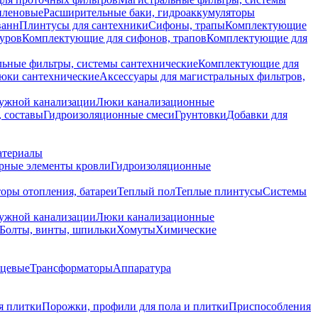
иленовые
Расширительные баки, гидроаккумуляторы
ванн
Плинтусы для сантехники
Сифоны, трапы
Комплектующие
уров
Комплектующие для сифонов, трапов
Комплектующие для
ьные фильтры, системы сантехнические
Комплектующие для
юки сантехнические
Аксессуары для магистральных фильтров,
ружной канализации
Люки канализационные
 составы
Гидроизоляционные смеси
Грунтовки
Добавки для
атериалы
рные элементы кровли
Гидроизоляционные
оры отопления, батареи
Теплый пол
Теплые плинтусы
Системы
ружной канализации
Люки канализационные
Болты, винты, шпильки
Хомуты
Химические
нцевые
Трансформаторы
Аппаратура
я плитки
Порожки, профили для пола и плитки
Приспособления