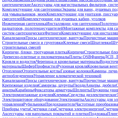
сантехнические
Аксессуары для магистральных фильтров, сист
Комплектующие для сантехники
Экраны для ванн, душевых по
для умывальников, моек
Комплектующие для унитазов, писсуар
смесителей
Комплектующие для душевых кабин, уголков
Инженерная сантехника
Инсталляции для сантехники
Полотенц
радиаторов, полотенцесушителей
Монтажные комплекты для с
систем сантехнических
Фитинги
Комплектующие для инсталля
Канализация
Тросы сантехнические, вантузы
Прочистные маши
Строительные смеси и грунтовки
Клеевые смеси
Шпатлевки
Шту
строительных смесей
Кирпичи, блоки, тротуарная плитка
Кирпичи
Строительные бло
Древесно-плитные и пиломатериалы
Плиты OSB
Фанера
ДСП, 
Кровля и водосток
Черепица и кровельные материалы
Водосточ
материалы
Шифер
Профнастил
Рулонная кровля
Кровельная вен
Отопление
Отопительные котлы
Газовые колонки
Камины, печи
антиобледенения
Управление климатической техникой
Канализация
Тросы сантехнические, вантузы
Прочистные маши
Крепежные изделия
Саморезы, шурупы
Гвозди
Анкеры, дюбели
анкеры
Карабины
Фиксаторы арматуры
Шплинты
Пружины унив
Электромонтажные изделия
Клеммы
Средства диэлектрические
Электрощитовое оборудование
Электрощиты
Аксессуары для э
управления
Рубильники
Предохранители
Частотные преобразов
Приборы учета
Счетчики газа
Счетчики электроэнергии
Счетчи
Аксессуары для напольных покрытий и плитки
Подложка
Плинт