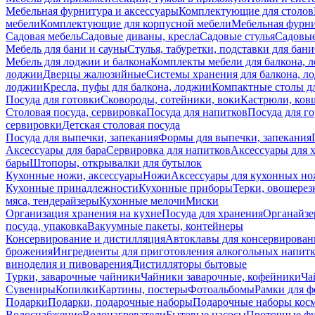
Мебельная фурнитура и аксессуары
Комплектующие для столов
мебели
Комплектующие для корпусной мебели
Мебельная фурн
Садовая мебель
Садовые диваны, кресла
Садовые стулья
Садовые
Мебель для бани и сауны
Стулья, табуретки, подставки для бани
Мебель для лоджии и балкона
Комплекты мебели для балкона, 
лоджии
Дверцы жалюзийные
Системы хранения для балкона, л
лоджии
Кресла, пуфы для балкона, лоджии
Компактные столы дл
Посуда для готовки
Сковороды, сотейники, воки
Кастрюли, ков
Столовая посуда, сервировка
Посуда для напитков
Посуда для г
сервировки
Детская столовая посуда
Посуда для выпечки, запекания
Формы для выпечки, запекания
Аксессуары для бара
Сервировка для напитков
Аксессуары для 
бары
Штопоры, открывалки для бутылок
Кухонные ножи, аксессуары
Ножи
Аксессуары для кухонных н
Кухонные принадлежности
Кухонные приборы
Терки, овощерез
мяса, тендерайзеры
Кухонные мелочи
Миски
Организация хранения на кухне
Посуда для хранения
Органайзе
посуда, упаковка
Вакуумные пакеты, контейнеры
Консервирование и дистилляция
Автоклавы для консервирован
брожения
Ингредиенты для приготовления алкогольных напит
виноделия и пивоварения
Дистилляторы бытовые
Турки, заварочные чайники
Чайники заварочные, кофейники
Ча
Сувениры
Копилки
Картины, постеры
Фотоальбомы
Рамки для ф
Подарки
Подарки, подарочные наборы
Подарочные наборы косм
Водоснабжение
Водонагреватели
Бытовые насосы
Проточные фи