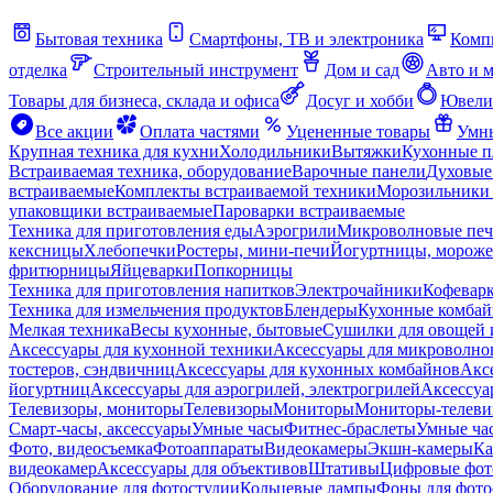
Бытовая техника
Смартфоны, ТВ и электроника
Комп
отделка
Строительный инструмент
Дом и сад
Авто и 
Товары для бизнеса, склада и офиса
Досуг и хобби
Ювели
Все акции
Оплата частями
Уцененные товары
Умны
Крупная техника для кухни
Холодильники
Вытяжки
Кухонные 
Встраиваемая техника, оборудование
Варочные панели
Духовые
встраиваемые
Комплекты встраиваемой техники
Морозильники 
упаковщики встраиваемые
Пароварки встраиваемые
Техника для приготовления еды
Аэрогрили
Микроволновые пе
кексницы
Хлебопечки
Ростеры, мини-печи
Йогуртницы, морож
фритюрницы
Яйцеварки
Попкорницы
Техника для приготовления напитков
Электрочайники
Кофевар
Техника для измельчения продуктов
Блендеры
Кухонные комбай
Мелкая техника
Весы кухонные, бытовые
Сушилки для овощей 
Аксессуары для кухонной техники
Аксессуары для микроволно
тостеров, сэндвичниц
Аксессуары для кухонных комбайнов
Акс
йогуртниц
Аксессуары для аэрогрилей, электрогрилей
Аксессуа
Телевизоры, мониторы
Телевизоры
Мониторы
Мониторы-телеви
Смарт-часы, аксессуары
Умные часы
Фитнес-браслеты
Умные ча
Фото, видеосъемка
Фотоаппараты
Видеокамеры
Экшн-камеры
Ка
видеокамер
Аксессуары для объективов
Штативы
Цифровые фот
Оборудование для фотостудии
Кольцевые лампы
Фоны для фото