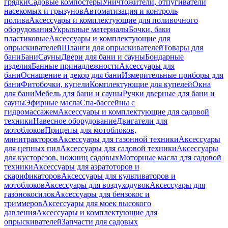
грядки
Садовые компостеры
Уничтожители, отпугиватели
насекомых и грызунов
Автоматизация и контроль
полива
Аксессуары и комплектующие для поливочного
оборудования
Укрывные материалы
Бочки, баки
пластиковые
Аксессуары и комплектующие для
опрыскивателей
Шланги для опрыскивателей
Товары для
бани
Бани
Сауны
Двери для бани и сауны
Бондарные
изделия
Банные принадлежности
Аксессуары для
бани
Оснащение и декор для бани
Измерительные приборы для
бани
Фитобочки, купели
Комплектующие для купелей
Окна
для бани
Мебель для бани и сауны
Ручки дверные для бани и
сауны
Эфирные масла
Спа-бассейны с
гидромассажем
Аксессуары и комплектующие для садовой
техники
Навесное оборудование
Двигатели для
мотоблоков
Прицепы для мотоблоков,
минитракторов
Аксессуары для газонной техники
Аксессуары
для цепных пил
Аксессуары для садовой техники
Аксессуары
для кусторезов, ножниц садовых
Моторные масла для садовой
техники
Аксессуары для аэратоторов и
скарификаторов
Аксессуары для культиваторов и
мотоблоков
Аксессуары для воздуходувок
Аксессуары для
газонокосилок
Аксессуары для бензокос и
триммеров
Аксессуары для моек высокого
давления
Аксессуары и комплектующие для
опрыскивателей
Запчасти для садовых