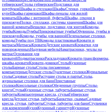
геймерские
Столы геймерские
Подставки для
ноутбуков
Шкафы и стеллажи
Шкафы
Стенки, горки
Шкафы-
купе
Шкафы-гармошки
Шкафы-пеналы для жилой
комнаты
Шкафы с витриной, буфеты
Шкафы, секции в
прихожую
Полки, стеллажи, системы хранения
Шкафы для
ванной комнаты
Вешалки, подставки для зонтов
Комоды,
тумбы
Комоды
Тумбы
Прикроватные тумбы
Обувницы, тумбы в
прихожую
Комоды, тумбы для ванной
Пеленальные столики,
комоды
Тумбы под ТВ
Комоды пластиковые
Кровати и
матрасы
Матрасы
Кровати
Детские кровати
Кроватки для
новорожденных
Надувная мебель
Наматрасники, чехлы на
матрас
Основания для
кроватей
Подматрасники
Раскладушки
Кровати-трансформеры,
шкафы-кровати
Кровати-домики
Столы
Кухонные
столы
Барные столы
Столы письменные,
компьютерные
Детские столы
Туалетные столики
Журнальные
столы
Садовые столы
Растущие столы и парты
Столы,
журнальные столики для бани
Приставные
столики
Консольные столики
Обеденные группы
Столы-
книги
Стулья
Кухонные стулья, табуреты
Барные стулья,
табуреты
Компьютерные кресла, стулья
Геймерские
кресла
Детские стулья, табуреты
Банкетки, скамьи
Садовые
кресла, стулья, табуреты
Стулья, табуреты для бани
Стульчики
для кормления
Кухня
Кухонный гарнитур
Кухонные