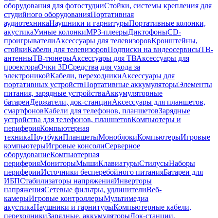
оборудования для фотостудии
Стойки, системы крепления для
студийного оборудования
Портативная
аудиотехника
Наушники и гарнитуры
Портативные колонки,
акустика
Умные колонки
MP3-плееры
Диктофоны
CD-
проигрыватели
Аксессуары для телевизоров
Кронштейны,
стойки
Кабели для телевизоров
Подписки на видеосервисы
ТВ-
антенны
ТВ-тюнеры
Аксессуары для ТВ
Аксессуары для
проектора
Очки 3D
Средства для ухода за
электроникой
Кабели, переходники
Аксессуары для
портативных устройств
Портативные аккумуляторы
Элементы
питания, зарядные устройства
Аккумуляторные
батареи
Держатели, док-станции
Аксессуары для планшетов,
смартфонов
Кабели для телефонов, планшетов
Зарядные
устройства для телефонов, планшетов
Компьютеры и
периферия
Компьютерная
техника
Ноутбуки
Планшеты
Моноблоки
Компьютеры
Игровые
компьютеры
Игровые консоли
Серверное
оборудование
Компьютерная
периферия
Мониторы
Мыши
Клавиатуры
Стилусы
Наборы
периферии
Источники бесперебойного питания
Батареи для
ИБП
Стабилизаторы напряжения
Инверторы
напряжения
Сетевые фильтры, удлинители
Веб-
камеры
Игровые контроллеры
Мультимедиа
акустика
Наушники и гарнитуры
Компьютерные кабели,
переходники
Зарядные, аккумуляторы
Док-станции,