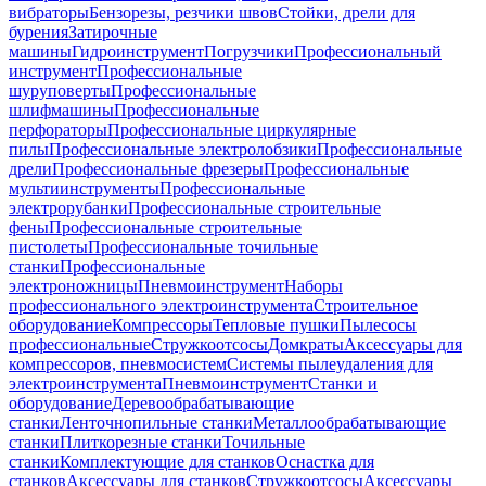
вибраторы
Бензорезы, резчики швов
Стойки, дрели для
бурения
Затирочные
машины
Гидроинструмент
Погрузчики
Профессиональный
инструмент
Профессиональные
шуруповерты
Профессиональные
шлифмашины
Профессиональные
перфораторы
Профессиональные циркулярные
пилы
Профессиональные электролобзики
Профессиональные
дрели
Профессиональные фрезеры
Профессиональные
мультиинструменты
Профессиональные
электрорубанки
Профессиональные строительные
фены
Профессиональные строительные
пистолеты
Профессиональные точильные
станки
Профессиональные
электроножницы
Пневмоинструмент
Наборы
профессионального электроинструмента
Строительное
оборудование
Компрессоры
Тепловые пушки
Пылесосы
профессиональные
Стружкоотсосы
Домкраты
Аксессуары для
компрессоров, пневмосистем
Системы пылеудаления для
электроинструмента
Пневмоинструмент
Станки и
оборудование
Деревообрабатывающие
станки
Ленточнопильные станки
Металлообрабатывающие
станки
Плиткорезные станки
Точильные
станки
Комплектующие для станков
Оснастка для
станков
Аксессуары для станков
Стружкоотсосы
Аксессуары