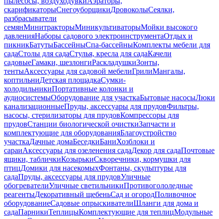
пылесосы, воздуходувки
Аэраторы,
скарификаторы
Снегоуборщики
Дровоколы
Сеялки,
разбрасыватели
семян
Минитракторы
Миникультиваторы
Мойки высокого
давления
Наборы садового электроинструмента
Отдых и
пикник
Батуты
Бассейны
Спа-бассейны
Комплекты мебели для
сада
Столы для сада
Стулья, кресла для сада
Качели
садовые
Гамаки, шезлонги
Раскладушки
Зонты,
тенты
Аксессуары для садовой мебели
Грили
Мангалы,
коптильни
Детская площадка
Сумки-
холодильники
Портативные колонки и
аудиосистемы
Оборудование для участка
Бытовые насосы
Люки
канализационные
Пруды, аксессуары для прудов
Фильтры,
насосы, стерилизаторы для прудов
Компрессоры для
прудов
Станции биологической очистки
Запчасти и
комплектующие для оборудования
Благоустройство
участка
Дачные дома
Беседки
Бани
Хозблоки и
сараи
Аксессуары для озеленения сада
Декор для сада
Почтовые
ящики, таблички
Козырьки
Скворечники, кормушки для
птиц
Домики для насекомых
Фонтаны, скульптуры для
сада
Пруды, аксессуары для прудов
Уличные
обогреватели
Уличные светильники
Противогололедные
реагенты
Декоративный щебень
Сад и огород
Поливочное
оборудование
Садовые опрыскиватели
Шланги для дома и
сада
Парники
Теплицы
Комплектующие для теплиц
Модульные