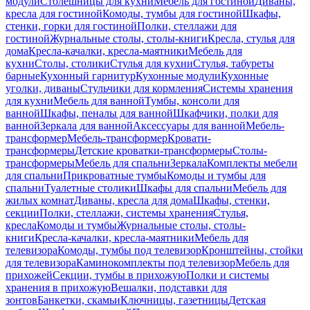
модули
Столешницы для кухни
Мебель для гостиной
Диваны,
кресла для гостиной
Комоды, тумбы для гостиной
Шкафы,
стенки, горки для гостиной
Полки, стеллажи для
гостиной
Журнальные столы, столы-книги
Кресла, стулья для
дома
Кресла-качалки, кресла-маятники
Мебель для
кухни
Столы, столики
Стулья для кухни
Стулья, табуреты
барные
Кухонный гарнитур
Кухонные модули
Кухонные
уголки, диваны
Стульчики для кормления
Системы хранения
для кухни
Мебель для ванной
Тумбы, консоли для
ванной
Шкафы, пеналы для ванной
Шкафчики, полки для
ванной
Зеркала для ванной
Аксессуары для ванной
Мебель-
трансформер
Мебель-трансформер
Кровати-
трансформеры
Детские кроватки-трансформеры
Столы-
трансформеры
Мебель для спальни
Зеркала
Комплекты мебели
для спальни
Прикроватные тумбы
Комоды и тумбы для
спальни
Туалетные столики
Шкафы для спальни
Мебель для
жилых комнат
Диваны, кресла для дома
Шкафы, стенки,
секции
Полки, стеллажи, системы хранения
Стулья,
кресла
Комоды и тумбы
Журнальные столы, столы-
книги
Кресла-качалки, кресла-маятники
Мебель для
телевизора
Комоды, тумбы под телевизор
Кронштейны, стойки
для телевизора
Каминокомплекты под телевизор
Мебель для
прихожей
Секции, тумбы в прихожую
Полки и системы
хранения в прихожую
Вешалки, подставки для
зонтов
Банкетки, скамьи
Ключницы, газетницы
Детская