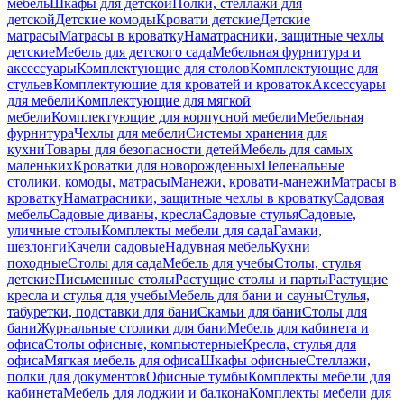
мебель
Шкафы для детской
Полки, стеллажи для
детской
Детские комоды
Кровати детские
Детские
матрасы
Матрасы в кроватку
Наматрасники, защитные чехлы
детские
Мебель для детского сада
Мебельная фурнитура и
аксессуары
Комплектующие для столов
Комплектующие для
стульев
Комплектующие для кроватей и кроваток
Аксессуары
для мебели
Комплектующие для мягкой
мебели
Комплектующие для корпусной мебели
Мебельная
фурнитура
Чехлы для мебели
Системы хранения для
кухни
Товары для безопасности детей
Мебель для самых
маленьких
Кроватки для новорожденных
Пеленальные
столики, комоды, матрасы
Манежи, кровати-манежи
Матрасы в
кроватку
Наматрасники, защитные чехлы в кроватку
Садовая
мебель
Садовые диваны, кресла
Садовые стулья
Садовые,
уличные столы
Комплекты мебели для сада
Гамаки,
шезлонги
Качели садовые
Надувная мебель
Кухни
походные
Столы для сада
Мебель для учебы
Столы, стулья
детские
Письменные столы
Растущие столы и парты
Растущие
кресла и стулья для учебы
Мебель для бани и сауны
Стулья,
табуретки, подставки для бани
Скамьи для бани
Столы для
бани
Журнальные столики для бани
Мебель для кабинета и
офиса
Столы офисные, компьютерные
Кресла, стулья для
офиса
Мягкая мебель для офиса
Шкафы офисные
Стеллажи,
полки для документов
Офисные тумбы
Комплекты мебели для
кабинета
Мебель для лоджии и балкона
Комплекты мебели для