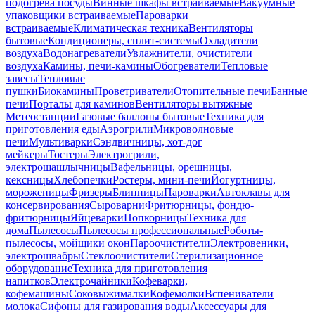
подогрева посуды
Винные шкафы встраиваемые
Вакуумные
упаковщики встраиваемые
Пароварки
встраиваемые
Климатическая техника
Вентиляторы
бытовые
Кондиционеры, сплит-системы
Охладители
воздуха
Водонагреватели
Увлажнители, очистители
воздуха
Камины, печи-камины
Обогреватели
Тепловые
завесы
Тепловые
пушки
Биокамины
Проветриватели
Отопительные печи
Банные
печи
Порталы для каминов
Вентиляторы вытяжные
Метеостанции
Газовые баллоны бытовые
Техника для
приготовления еды
Аэрогрили
Микроволновые
печи
Мультиварки
Сэндвичницы, хот-дог
мейкеры
Тостеры
Электрогрили,
электрошашлычницы
Вафельницы, орешницы,
кексницы
Хлебопечки
Ростеры, мини-печи
Йогуртницы,
мороженицы
Фризеры
Блинницы
Пароварки
Автоклавы для
консервирования
Сыроварни
Фритюрницы, фондю-
фритюрницы
Яйцеварки
Попкорницы
Техника для
дома
Пылесосы
Пылесосы профессиональные
Роботы-
пылесосы, мойщики окон
Пароочистители
Электровеники,
электрошвабры
Стеклоочистители
Стерилизационное
оборудование
Техника для приготовления
напитков
Электрочайники
Кофеварки,
кофемашины
Соковыжималки
Кофемолки
Вспениватели
молока
Сифоны для газирования воды
Аксессуары для