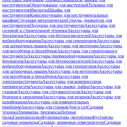
инструментов
Оборудование для мастерской
Тележки для
инструментов
Магниты
Шкафы для
инструментов
Комплектующие для инструментальных
шкафов
Стеллажи металлические
Стенды, держатели для
инструментов
Поддоны для инструментов
Аксессуары для
силовой и строительной техники
Аксессуары для
бензорезов
Аксессуары для бетоносмесителей
Аксессуары для
виброоборудования
Аксессуары для генераторов
Аксессуары
для затирочных машин
Аксессуары для мотопомп
Аксессуары
для мотобуров и бензобуров
Аксессуары для строительного
инструмента
Аксессуары пневмооборудования
Аксессуары для
бензорезов
Аксессуары для бетоносмесителей
Аксессуары для
виброоборудования
Аксессуары для генераторов
Аксессуары
для затирочных машин
Аксессуары для мотопомп
Аксессуары
для мотобуров и бензобуров
Аксессуары для
электроинструмента
Аксессуары для компрессоров,
пневмосистем
Аксессуары для сварки, пайки
Аксессуары для
станков
Аксессуары для стружкоотсосов
Аксессуары для
бурения и сверления
Аксессуары для резания
Аксессуары для
шлифования
Аксессуары для измерительных
приборов
Аксессуары для станков
Дом и сад
Садовая
техника
Триммеры, бензокосы
Цепные
пилы
Газонокосилки
Культиваторы, мотоблоки
Кусторезы,
садовые ножницы
Садовые, кормовые измельчители
Садовые