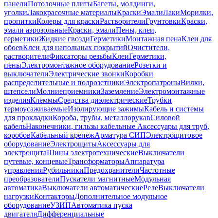
панели
Потолочные плиты
Багеты, молдинги,
уголки
Лакокрасочные материалы
Краски
Эмали
Лаки
Морилки,
пропитки
Колеры для краски
Растворители
Грунтовки
Краски,
эмали аэрозольные
Краски, эмали
Пены, клеи,
герметики
Жидкие гвозди
Герметики
Монтажная пена
Клеи для
обоев
Клеи для напольных покрытий
Очистители,
растворители
Фиксаторы резьбы
Клеи
Герметики,
пены
Электромонтажное оборудование
Розетки и
выключатели
Электрические звонки
Коробки
распределительные и подрозетники
Электропатроны
Вилки,
штепсели
Молниеприемники
Заземление
Электромонтажные
изделия
Клеммы
Средства диэлектрические
Трубки
термоусаживаемые
Изолирующие зажимы
Кабель и системы
для прокладки
Короба, трубы, металлорукав
Силовой
кабель
Наконечники, гильзы кабельные
Аксессуары для труб,
коробов
Кабельный крепеж
Арматура СИП
Электрощитовое
оборудование
Электрощиты
Аксессуары для
электрощита
Шины электротехнические
Выключатели
путевые, концевые
Трансформаторы
Аппаратура
управления
Рубильники
Предохранители
Частотные
преобразователи
Пускатели магнитные
Модульная
автоматика
Выключатели автоматические
Реле
Выключатели
нагрузки
Контакторы
Дополнительное модульное
оборудование
УЗИП
Автоматика пуска
двигателя
Дифференциальные