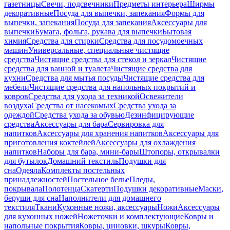
газетницы
Свечи, подсвечники
Предметы интерьера
Ширмы
декоративные
Посуда для выпечки, запекания
Формы для
выпечки, запекания
Посуда для запекания
Аксессуары для
выпечки
Бумага, фольга, рукава для выпечки
Бытовая
химия
Средства для стирки
Средства для посудомоечных
машин
Универсальные, специальные чистящие
средства
Чистящие средства для стекол и зеркал
Чистящие
средства для ванной и туалета
Чистящие средства для
кухни
Средства для мытья посуды
Чистящие средства для
мебели
Чистящие средства для напольных покрытий и
ковров
Средства для ухода за техникой
Освежители
воздуха
Средства от насекомых
Средства ухода за
одеждой
Средства ухода за обувью
Дезинфицирующие
средства
Аксессуары для бара
Сервировка для
напитков
Аксессуары для хранения напитков
Аксессуары для
приготовления коктейлей
Аксессуары для охлаждения
напитков
Наборы для бара, мини-бары
Штопоры, открывалки
для бутылок
Домашний текстиль
Подушки для
сна
Одеяла
Комплекты постельных
принадлежностей
Постельное белье
Пледы,
покрывала
Полотенца
Скатерти
Подушки декоративные
Маски,
беруши для сна
Наполнители для домашнего
текстиля
Ткани
Кухонные ножи, аксессуары
Ножи
Аксессуары
для кухонных ножей
Ножеточки и комплектующие
Ковры и
напольные покрытия
Ковры, циновки, шкуры
Ковры,