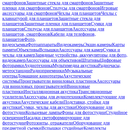
смартфонов
Защитные стекла для смартфонов
Защитные
пленки для смартфонов
Стилусы для смартфонов
Игровые
аксессуары для смартфонов
Чехлы для планшетов
Чехлы с
клавиатурой для планшетов
Защитные стекла для
планшетов
Защитные пленки для планшетов
Сумки для
планшетов
Стилусы для планшетов
Аксессуары для
планшетов, смартфонов
Кабели для телефонов,
планшетов
Фото,
видеосъемка
Фотоаппараты
Видеокамеры
Экшн-камеры
Карты
памяти
Объективы
Вспышки
Аксессуары для камер
Сумки и
чехлы для камер
Зарядные устройства, аккумуляторы для фото,
видеокамер
Аксессуары для объективов
Штативы
Цифровые
фоторамки
Аудиотехника
Мультимедиа акустика
Радиочасы,
метеостанции
Радиоприемники
Музыкальные
центры
Домашние кинотеатры
Акустические
системы
Проигрыватели виниловых пластинок
Аксессуары
для виниловых проигрывателей
Виниловые
пластинки
Инсталляционная акустика
Трансляционные
усилители
Аксессуары для аудиотехники
Комплектующие для
акустики
Акустические кабели
Подставки, стойки для
акустики
Сумки, чехлы для акустики
Оборудование для
фотостудии
Кольцевые лампы
Фоны для фотостудии
Студийное
освещение
Насадки светоформирующие для
фотостудии
Фотозонты, отражатели
Оборудование для
предметной съемки
Вспышки студийные
Комплекты