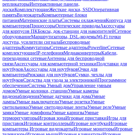
репликаторы
Интерактивные панели,
доски
Комплектующие
Жесткие диски, SSD
Оперативная
память
Видеокарты
Компьютерные блоки
питания
Материнские платы
Системы охлаждения
Корпуса для
компьютеров
Процессоры
Оптические приводы
Аксессуары
для корпусов ПК
Боксы, док-станции для накопителей
Сетевое
оборудование
Маршрутизаторы, DSL-модемы
Wi-Fi точки
доступа, усилители сигнала
Беспроводные
адаптеры
Коммутаторы
Сетевые адаптеры
Powerline
Сетевые
комплектующие
IP-телефония
Медиаконвертеры
Кабели,
переходники сетевые
Антенны для беспроводной
связи
Аксессуары для компьютерной техники
Подставки для
ноутбуков
Аксессуары для ноутбуков
Очки для
компьютера
Рюкзаки для ноутбуков
Сумки, чехлы для
ноутбуков
Средства для ухода за электроникой
Программное
обеспечение
Система Умный дом
Управление умным
домом
Умные колонки, станции
Умные камеры
видеонаблюдения
Умные датчики для дома
Умные
лампы
Умные выключатели
Умные розетки
Умные
светильники
Умные светодиодные ленты
Умные реле
Умные
замки
Умные домофоны
Умные карнизы
Умные
терморегуляторы
Игровая зона
Игровые приставки
Игры для
приставок
Игровые контроллеры
Игровые ноутбуки
Игровые
компьютеры
Игровые видеокарты
Игровые мониторы
Игровые
телевизоры
Игровые мыши
Игровые клавиатуры
Игровые