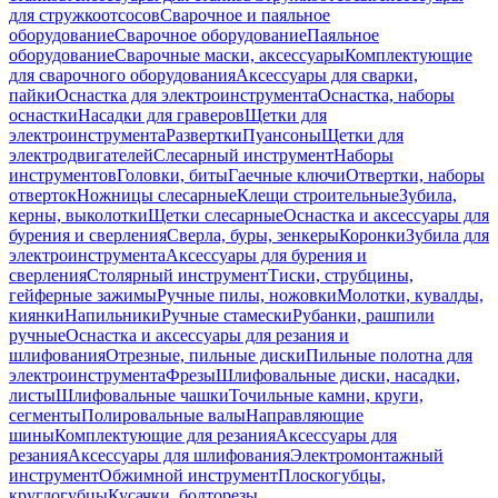
для стружкоотсосов
Сварочное и паяльное
оборудование
Сварочное оборудование
Паяльное
оборудование
Сварочные маски, аксессуары
Комплектующие
для сварочного оборудования
Аксессуары для сварки,
пайки
Оснастка для электроинструмента
Оснастка, наборы
оснастки
Насадки для граверов
Щетки для
электроинструмента
Развертки
Пуансоны
Щетки для
электродвигателей
Слесарный инструмент
Наборы
инструментов
Головки, биты
Гаечные ключи
Отвертки, наборы
отверток
Ножницы слесарные
Клещи строительные
Зубила,
керны, выколотки
Щетки слесарные
Оснастка и аксессуары для
бурения и сверления
Сверла, буры, зенкеры
Коронки
Зубила для
электроинструмента
Аксессуары для бурения и
сверления
Столярный инструмент
Тиски, струбцины,
гейферные зажимы
Ручные пилы, ножовки
Молотки, кувалды,
киянки
Напильники
Ручные стамески
Рубанки, рашпили
ручные
Оснастка и аксессуары для резания и
шлифования
Отрезные, пильные диски
Пильные полотна для
электроинструмента
Фрезы
Шлифовальные диски, насадки,
листы
Шлифовальные чашки
Точильные камни, круги,
сегменты
Полировальные валы
Направляющие
шины
Комплектующие для резания
Аксессуары для
резания
Аксессуары для шлифования
Электромонтажный
инструмент
Обжимной инструмент
Плоскогубцы,
круглогубцы
Кусачки, болторезы,