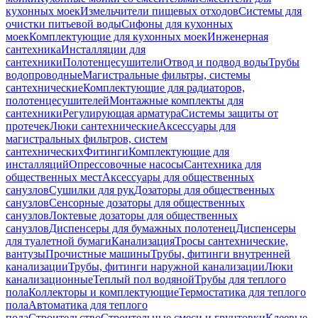
кухонных моек
Измельчители пищевых отходов
Системы для
очистки питьевой воды
Сифоны для кухонных
моек
Комплектующие для кухонных моек
Инженерная
сантехника
Инсталляции для
сантехники
Полотенцесушители
Отвод и подвод воды
Трубы
водопроводные
Магистральные фильтры, системы
сантехнические
Комплектующие для радиаторов,
полотенцесушителей
Монтажные комплекты для
сантехники
Регулирующая арматура
Системы защиты от
протечек
Люки сантехнические
Аксессуары для
магистральных фильтров, систем
сантехнических
Фитинги
Комплектующие для
инсталляций
Опрессовочные насосы
Сантехника для
общественных мест
Аксессуары для общественных
санузлов
Сушилки для рук
Дозаторы для общественных
санузлов
Сенсорные дозаторы для общественных
санузлов
Локтевые дозаторы для общественных
санузлов
Диспенсеры для бумажных полотенец
Диспенсеры
для туалетной бумаги
Канализация
Тросы сантехнические,
вантузы
Прочистные машины
Трубы, фитинги внутренней
канализации
Трубы, фитинги наружной канализации
Люки
канализационные
Теплый пол водяной
Трубы для теплого
пола
Коллекторы и комплектующие
Термостатика для теплого
пола
Автоматика для теплого
пола
Строительство
Строительные смеси и грунтовки
Клеевые