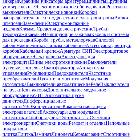
анкеры
Карабины
Фиксаторы арматуры
Шплинты
Пружины
универсальные
Электромонтажное оборудование
Розетки и
выключатели
Электрические звонки
Коробки
распределительные и подрозетники
Электропатроны
Вилки,
штепсели
Заземление
Электромонтажные
изделия
Клеммы
Средства диэлектрические
Трубки
термоусаживаемые
Изолирующие зажимы
Кабель и системы
для прокладки
Короба, трубы, металлорукав
Силовой
кабель
Наконечники, гильзы кабельные
Аксессуары для труб,
коробов
Кабельный крепеж
Арматура СИП
Электрощитовое
оборудование
Электрощиты
Аксессуары для
электрощита
Шины электротехнические
Выключатели
путевые, концевые
Трансформаторы
Аппаратура
управления
Рубильники
Предохранители
Частотные
преобразователи
Пускатели магнитные
Модульная
автоматика
Выключатели автоматические
Реле
Выключатели
нагрузки
Контакторы
Дополнительное модульное
оборудование
УЗИП
Автоматика пуска
двигателя
Дифференциальные
автоматы
УЗО
Конденсаторы
Комплексная защита
электродвигателей
Аксессуары для модульной
автоматики
Приборы учета
Счетчики газа
Счетчики
электроэнергии
Счетчики воды
Ремонт и отделка
Напольные
покрытия и
плитка
Плитка
Ламинат
Линолеум
Керамогранит
Спортивные