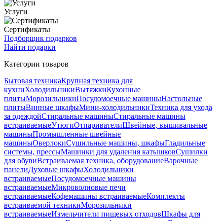
Услуги
Сертификаты
Подборщик подарков
Найти подарки
Категории товаров
Бытовая техника
Крупная техника для
кухни
Холодильники
Вытяжки
Кухонные
плиты
Морозильники
Посудомоечные машины
Настольные
плиты
Винные шкафы
Мини-холодильники
Техника для ухода
за одеждой
Стиральные машины
Стиральные машины
встраиваемые
Утюги
Отпариватели
Швейные, вышивальные
машины
Промышленные швейные
машины
Оверлоки
Сушильные машины, шкафы
Гладильные
системы, прессы
Машинки для удаления катышков
Сушилки
для обуви
Встраиваемая техника, оборудование
Варочные
панели
Духовые шкафы
Холодильники
встраиваемые
Посудомоечные машины
встраиваемые
Микроволновые печи
встраиваемые
Кофемашины встраиваемые
Комплекты
встраиваемой техники
Морозильники
встраиваемые
Измельчители пищевых отходов
Шкафы для