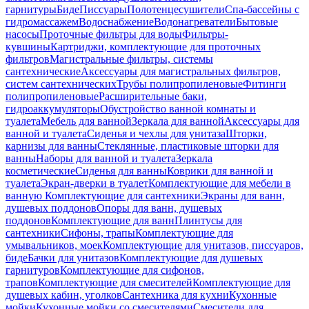
гарнитуры
Биде
Писсуары
Полотенцесушители
Спа-бассейны с
гидромассажем
Водоснабжение
Водонагреватели
Бытовые
насосы
Проточные фильтры для воды
Фильтры-
кувшины
Картриджи, комплектующие для проточных
фильтров
Магистральные фильтры, системы
сантехнические
Аксессуары для магистральных фильтров,
систем сантехнических
Трубы полипропиленовые
Фитинги
полипропиленовые
Расширительные баки,
гидроаккумуляторы
Обустройство ванной комнаты и
туалета
Мебель для ванной
Зеркала для ванной
Аксессуары для
ванной и туалета
Сиденья и чехлы для унитаза
Шторки,
карнизы для ванны
Стеклянные, пластиковые шторки для
ванны
Наборы для ванной и туалета
Зеркала
косметические
Сиденья для ванны
Коврики для ванной и
туалета
Экран-дверки в туалет
Комплектующие для мебели в
ванную
Комплектующие для сантехники
Экраны для ванн,
душевых поддонов
Опоры для ванн, душевых
поддонов
Комплектующие для ванн
Плинтусы для
сантехники
Сифоны, трапы
Комплектующие для
умывальников, моек
Комплектующие для унитазов, писсуаров,
биде
Бачки для унитазов
Комплектующие для душевых
гарнитуров
Комплектующие для сифонов,
трапов
Комплектующие для смесителей
Комплектующие для
душевых кабин, уголков
Сантехника для кухни
Кухонные
мойки
Кухонные мойки со смесителями
Смесители для