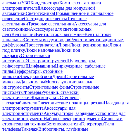
автоматы
УЗО
Конденсаторы
Комплексная защита
электродвигателей
Аксессуары для модульной
автоматики
Светотехника
Промышленное и сигнальное
освещение
Светодиодные ленты
Точечные
светильники
Трековые светильники
Аксессуары для
светотехники
Аксессуары для светодиодных
лент
Вентиляция
Вентиляторы вытяжные
Вентиляторы
канальные
Системы воздуховодов
Решетки вентиляционные,
диффузоры
Проветриватели
Люки
Люки ревизионные
Люки
под плитку
Люки напольные
Люки под
покраску
Строительный
инструмент
Электроинструмент
Шуруповерты,
гайковерты
Шлифмашины
Циркулярные, сабельные
пилы
Перфораторы, отбойные
молотки
Электролобзики
Дрели
Строительные
миксеры
Дальномеры
Многофункциональные
инструменты
Строительные фены
Строительные
пистолеты
Фрезеры
Рубанки, стамески
электрические
Краскопульты
Степлеры,
гвоздезабиватели
Электрические ножницы, резаки
Насадки для
электроинструмента
Аксессуары для
электроинструмента
Аккумуляторы, зарядные устройства для
электроинструмента
Наборы электроинструмента
Силовая и
строительная техника
Бетоносмесители
Генераторы
Тали,
тельферы
Такелаж
Виброплиты, глубинные