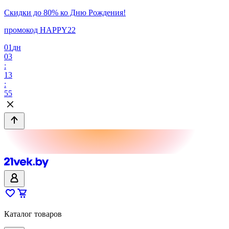
Скидки до 80% ко Дню Рождения!
промокод HAPPY22
01
дн
03
:
13
:
55
Каталог товаров