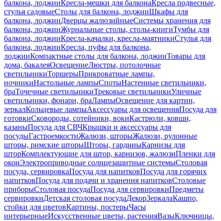
балкона, лоджии
Кресла-мешки для балкона
Кресла подвесные,
стулья садовые
Столы для балкона, лоджии
Шкафы для
балкона, лоджии
Дверцы жалюзийные
Системы хранения для
балкона, лоджии
Журнальные столы, столы-книги
Тумбы для
балкона, лоджии
Кресла-качалки, кресла-маятники
Стулья для
балкона, лоджии
Кресла, пуфы для балкона,
лоджии
Компактные столы для балкона, лоджии
Товары для
дома, бакалея
Освещение
Люстры, потолочные
светильники
Торшеры
Прикроватные лампы,
ночники
Настольные лампы
Споты
Настенные светильники,
бра
Точечные светильники
Трековые светильники
Уличные
светильники, фонари, бра
Лампы
Освещение для картин,
зеркал
Кольцевые лампы
Аксессуары для освещения
Посуда для
готовки
Сковороды, сотейники, воки
Кастрюли, ковши,
казаны
Посуда для СВЧ
Крышки и аксессуары для
посуды
Гастроемкости
Жалюзи, шторы
Жалюзи, рулонные
шторы, римские шторы
Шторы, гардины
Карнизы для
штор
Комплектующие для штор, карнизов, жалюзи
Пленки для
окон
Электроприводные солнцезащитные системы
Столовая
посуда, сервировка
Посуда для напитков
Посуда для горячих
напитков
Посуда для подачи и хранения напитков
Столовые
приборы
Столовая посуда
Посуда для сервировки
Предметы
сервировки
Детская столовая посуда
Декор
Зеркала
Кашпо,
стойки для цветов
Картины, постеры
Часы
интерьерные
Искусственные цветы, растения
Вазы
Ключницы,