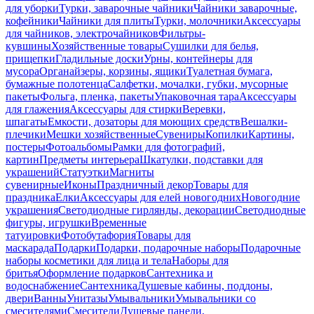
для уборки
Турки, заварочные чайники
Чайники заварочные,
кофейники
Чайники для плиты
Турки, молочники
Аксессуары
для чайников, электрочайников
Фильтры-
кувшины
Хозяйственные товары
Сушилки для белья,
прищепки
Гладильные доски
Урны, контейнеры для
мусора
Органайзеры, корзины, ящики
Туалетная бумага,
бумажные полотенца
Салфетки, мочалки, губки, мусорные
пакеты
Фольга, пленка, пакеты
Упаковочная тара
Аксессуары
для глажения
Аксессуары для стирки
Веревки,
шпагаты
Емкости, дозаторы для моющих средств
Вешалки-
плечики
Мешки хозяйственные
Сувениры
Копилки
Картины,
постеры
Фотоальбомы
Рамки для фотографий,
картин
Предметы интерьера
Шкатулки, подставки для
украшений
Статуэтки
Магниты
сувенирные
Иконы
Праздничный декор
Товары для
праздника
Елки
Аксессуары для елей новогодних
Новогодние
украшения
Светодиодные гирлянды, декорации
Светодиодные
фигуры, игрушки
Временные
татуировки
Фотобутафория
Товары для
маскарада
Подарки
Подарки, подарочные наборы
Подарочные
наборы косметики для лица и тела
Наборы для
бритья
Оформление подарков
Сантехника и
водоснабжение
Сантехника
Душевые кабины, поддоны,
двери
Ванны
Унитазы
Умывальники
Умывальники со
смесителями
Смесители
Душевые панели,