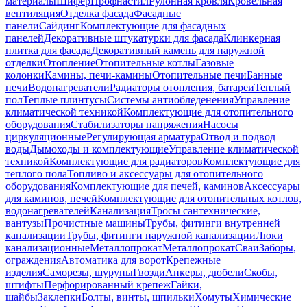
материалы
Шифер
Профнастил
Рулонная кровля
Кровельная
вентиляция
Отделка фасада
Фасадные
панели
Сайдинг
Комплектующие для фасадных
панелей
Декоративные штукатурки для фасада
Клинкерная
плитка для фасада
Декоративный камень для наружной
отделки
Отопление
Отопительные котлы
Газовые
колонки
Камины, печи-камины
Отопительные печи
Банные
печи
Водонагреватели
Радиаторы отопления, батареи
Теплый
пол
Теплые плинтусы
Системы антиобледенения
Управление
климатической техникой
Комплектующие для отопительного
оборудования
Стабилизаторы напряжения
Насосы
циркуляционные
Регулирующая арматура
Отвод и подвод
воды
Дымоходы и комплектующие
Управление климатической
техникой
Комплектующие для радиаторов
Комплектующие для
теплого пола
Топливо и аксессуары для отопительного
оборудования
Комплектующие для печей, каминов
Аксессуары
для каминов, печей
Комплектующие для отопительных котлов,
водонагревателей
Канализация
Тросы сантехнические,
вантузы
Прочистные машины
Трубы, фитинги внутренней
канализации
Трубы, фитинги наружной канализации
Люки
канализационные
Металлопрокат
Металлопрокат
Сваи
Заборы,
ограждения
Автоматика для ворот
Крепежные
изделия
Саморезы, шурупы
Гвозди
Анкеры, дюбели
Скобы,
штифты
Перфорированный крепеж
Гайки,
шайбы
Заклепки
Болты, винты, шпильки
Хомуты
Химические