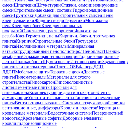
смеси
Шпатлевки
Штукатурки
Стяжки, самонивелирующие
смеси
Строительные смеси, составы
Гидроизоляционные
смеси
Грунтовки
Добавки для строительных смесей
Пены,
клеи, герметики
Жидкие гвозди
Герметики
Монтажная
пена
Клеи для обоев
Клеи для напольных
покрытий
Очистители, растворители
Фиксаторы
резьбы
Клеи
Герметики, пены
Кирпичи, блоки, тротуарная
плитка
Кирпичи
Строительные блоки
Тротуарная
плитка
Изоляционные материалы
Минеральная
вата
Экструдированный пенополистирол
Пенопласт
Пленки,
мембраны
Отражающая теплоизоляция
Гидроизоляционные
ленты
Поликарбонат
Шумоизоляция
Теплоизоляция
Звукоизоляц
плитные и пиломатериалы
Плиты OSB
Фанера
ДСП,
ЛДСП
Мебельные щиты
Террасные доски
Древесные
плиты
Пиломатериалы
Материалы для сухого
строительства
Гипсокартон
Гипсоволокнистые
листы
Цементные плиты
Профили для
гипсокартона
Комплектующие для гипсокартона
Ленты
армирующие
Уплотнительные ленты
Гипсовые и цементные
плиты
Вентиляторы вытяжные
Системы воздуховодов
Решетки
вентиляционные, диффузоры
Кровля и водосток
Черепица и
кровельные материалы
Водосточные системы
Поверхностный
водоотвод
Кровельные софиты
Доборные элементы
кровли
Гидроизоляционные