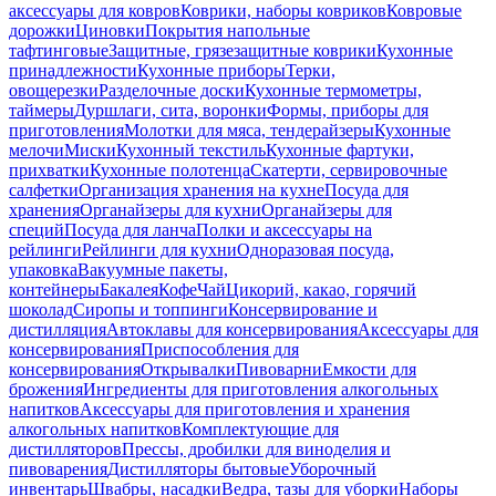
аксессуары для ковров
Коврики, наборы ковриков
Ковровые
дорожки
Циновки
Покрытия напольные
тафтинговые
Защитные, грязезащитные коврики
Кухонные
принадлежности
Кухонные приборы
Терки,
овощерезки
Разделочные доски
Кухонные термометры,
таймеры
Дуршлаги, сита, воронки
Формы, приборы для
приготовления
Молотки для мяса, тендерайзеры
Кухонные
мелочи
Миски
Кухонный текстиль
Кухонные фартуки,
прихватки
Кухонные полотенца
Скатерти, сервировочные
салфетки
Организация хранения на кухне
Посуда для
хранения
Органайзеры для кухни
Органайзеры для
специй
Посуда для ланча
Полки и аксессуары на
рейлинги
Рейлинги для кухни
Одноразовая посуда,
упаковка
Вакуумные пакеты,
контейнеры
Бакалея
Кофе
Чай
Цикорий, какао, горячий
шоколад
Сиропы и топпинги
Консервирование и
дистилляция
Автоклавы для консервирования
Аксессуары для
консервирования
Приспособления для
консервирования
Открывалки
Пивоварни
Емкости для
брожения
Ингредиенты для приготовления алкогольных
напитков
Аксессуары для приготовления и хранения
алкогольных напитков
Комплектующие для
дистилляторов
Прессы, дробилки для виноделия и
пивоварения
Дистилляторы бытовые
Уборочный
инвентарь
Швабры, насадки
Ведра, тазы для уборки
Наборы