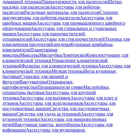
домашней техники
Принадлежности для пылесосов
Щетки,
насадки для пылесосов
Аксессуары для роботов-
пылесосов
Расходные материалы для пылесосов
Станции,
аккумуляторы для роботов-пылесосов
Аксессуары для
швейных машин
Аксессуары для промышленного швейного
оборудования
Аксессуары для стиральных и сушильных
машин
Аксессуары для пароочистителей,
отпаривателей
Аксессуары для стеклоочистителей
Техника для
измельчения продуктов
Блендеры
Кухонные комбайны,
измельчители
Планетарные
миксеры
Миксеры
Мясорубки
Ломтерезки
Комплектующие для
климатической техники
Управление климатической
техникой
Фильтры для климатической техники
Аксессуары для
климатической техники
Мелкая техника
Весы кухонные,
бытовые
Сушилки для овощей и
фруктов
Вакууматоры
Открывалки,
картофелечистки
Проращиватели семян
Маслобойки,
сепараторы бытовые
Аксессуары для крупной
техники
Аксессуары для вытяжек
Аксессуары для плит и
духовок
Аксессуары для холодильников
Аксессуары для
посудомоечных машин
Средства для посудомоечных
машин
Средства для ухода за техникой
Аксессуары для
кухонной техники
Аксессуары для микроволновых
печей
Вакуумные пакеты, контейнеры
Аксессуары для
кофемашин
Аксессуары для мультиварок,