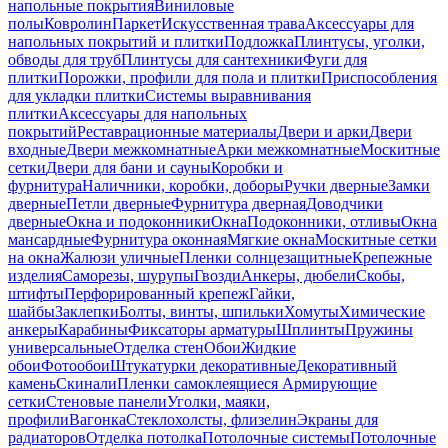
напольные покрытия
Виниловые
полы
Ковролин
Паркет
Искусственная трава
Аксессуары для
напольных покрытий и плитки
Подложка
Плинтусы, уголки,
обводы для труб
Плинтусы для сантехники
Фуги для
плитки
Порожки, профили для пола и плитки
Приспособления
для укладки плитки
Системы выравнивания
плитки
Аксессуары для напольных
покрытий
Реставрационные материалы
Двери и арки
Двери
входные
Двери межкомнатные
Арки межкомнатные
Москитные
сетки
Двери для бани и сауны
Коробки и
фурнитура
Наличники, коробки, доборы
Ручки дверные
Замки
дверные
Петли дверные
Фурнитура дверная
Доводчики
дверные
Окна и подоконники
Окна
Подоконники, отливы
Окна
мансардные
Фурнитура оконная
Мягкие окна
Москитные сетки
на окна
Жалюзи уличные
Пленки солнцезащитные
Крепежные
изделия
Саморезы, шурупы
Гвозди
Анкеры, дюбели
Скобы,
штифты
Перфорированный крепеж
Гайки,
шайбы
Заклепки
Болты, винты, шпильки
Хомуты
Химические
анкеры
Карабины
Фиксаторы арматуры
Шплинты
Пружины
универсальные
Отделка стен
Обои
Жидкие
обои
Фотообои
Штукатурки декоративные
Декоративный
камень
Скинали
Пленки самоклеящиеся
Армирующие
сетки
Стеновые панели
Уголки, маяки,
профили
Вагонка
Стеклохолсты, флизелин
Экраны для
радиаторов
Отделка потолка
Потолочные системы
Потолочные