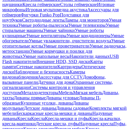
наушники
Кресла геймерские
Столы геймерские
Игровые
микрофоны
Игровая мультимедиа акустика
Аксессуары для
геймеров
Фигурки Funko Pop
Подставки для
ноутбуков
Светодиодные ленты
Лампы для мониторов
Умная
техника
Умные роботы-пылесосы
Умные телевизоры
Умные
стиральные машины
Умные чайники
Умные роботы
кулинарные
Умные вентиляторы
Умные кондиционеры
Умные
обогреватели
Умные увлажнители, очистители воздуха
Умные
отопительные котлы
Умные проветриватели
Умные радиочасы,
метеостанции
Умные кормушки и поилки для
животных
Умные напольные весы
Накопители данных
USB
Flash накопители
Внешние HDD, SSD диски
Карты
памяти
Сетевые накопители
Картридеры
Оптические
диски
Наблюдение и безопасность
Камеры
видеонаблюдения
Аксессуары для CCTV
Домофоны,
вызывные панели
Датчики для дома
Охранные системы,
сигнализации
Системы контроля и управления
доступом
Металлодетекторы
Мебель
Мягкая мебель
Диваны,
тахты
Диваны прямые
Диваны угловые
Диваны П-
образные
Кухонные уголки, диваны
Диваны
модульные
Детские диваны
Диваны садовые
Комплекты мягкой
мебели
Бескаркасные кресла-мешки и диваны
Надувные
диваны
Кресла
Кресла
Кресла-мешки и пуфы
Кресла-качалки,
кресла-маятники
Детские кресла, пуфы
Надувные кресла
Пуфы,
оттоманки
Кресла-кровати
Игровая мебель
Кресла