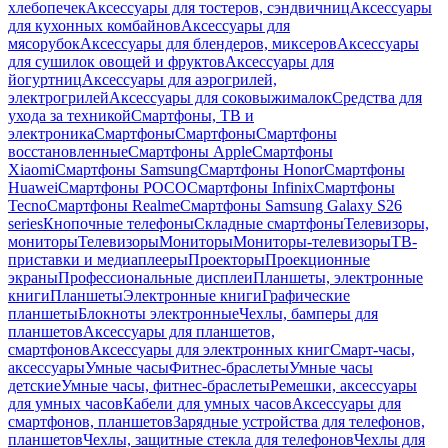
хлебопечек
Аксессуары для тостеров, сэндвичниц
Аксессуары
для кухонных комбайнов
Аксессуары для
мясорубок
Аксессуары для блендеров, миксеров
Аксессуары
для сушилок овощей и фруктов
Аксессуары для
йогуртниц
Аксессуары для аэрогрилей,
электрогрилей
Аксессуары для соковыжималок
Средства для
ухода за техникой
Смартфоны, ТВ и
электроника
Смартфоны
Смартфоны
Смартфоны
восстановленные
Смартфоны Apple
Смартфоны
Xiaomi
Смартфоны Samsung
Смартфоны Honor
Смартфоны
Huawei
Смартфоны POCO
Смартфоны Infinix
Смартфоны
Tecno
Смартфоны Realme
Смартфоны Samsung Galaxy S26
series
Кнопочные телефоны
Складные смартфоны
Телевизоры,
мониторы
Телевизоры
Мониторы
Мониторы-телевизоры
ТВ-
приставки и медиаплееры
Проекторы
Проекционные
экраны
Профессиональные дисплеи
Планшеты, электронные
книги
Планшеты
Электронные книги
Графические
планшеты
Блокноты электронные
Чехлы, бамперы для
планшетов
Аксессуары для планшетов,
смартфонов
Аксессуары для электронных книг
Смарт-часы,
аксессуары
Умные часы
Фитнес-браслеты
Умные часы
детские
Умные часы, фитнес-браслеты
Ремешки, аксессуары
для умных часов
Кабели для умных часов
Аксессуары для
смартфонов, планшетов
Зарядные устройства для телефонов,
планшетов
Чехлы, защитные стекла для телефонов
Чехлы для