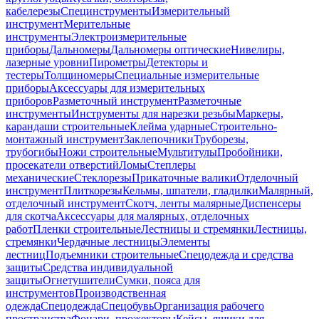
кабелерезы
Специнструменты
Измерительный
инструмент
Мерительные
инструменты
Электроизмерительные
приборы
Дальномеры
Дальномеры оптические
Нивелиры,
лазерные уровни
Пирометры
Детекторы и
тестеры
Толщиномеры
Специальные измерительные
приборы
Аксессуары для измерительных
приборов
Разметочный инструмент
Разметочные
инструменты
Инструменты для нарезки резьбы
Маркеры,
карандаши строительные
Клейма ударные
Строительно-
монтажный инструмент
Заклепочники
Труборезы,
трубогибы
Ножи строительные
Мультитулы
Пробойники,
просекатели отверстий
Ломы
Степлеры
механические
Стеклорезы
Прикаточные валики
Отделочный
инструмент
Плиткорезы
Кельмы, шпатели, гладилки
Малярный,
отделочный инструмент
Скотч, ленты малярные
Диспенсеры
для скотча
Аксессуары для малярных, отделочных
работ
Пленки строительные
Лестницы и стремянки
Лестницы,
стремянки
Чердачные лестницы
Элементы
лестниц
Подъемники строительные
Спецодежда и средства
защиты
Средства индивидуальной
защиты
Огнетушители
Сумки, пояса для
инструментов
Производственная
одежда
Спецодежда
Спецобувь
Организация рабочего
пространства
Фонари, прожекторы
Кейсы, ящики для